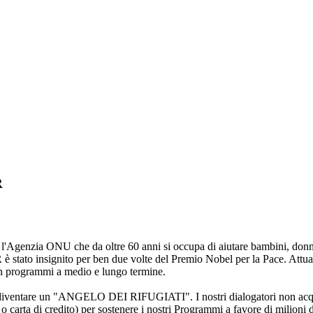
R
'Agenzia ONU che da oltre 60 anni si occupa di aiutare bambini, donne
è stato insignito per ben due volte del Premio Nobel per la Pace. Attual
in programmi a medio e lungo termine.
i diventare un "ANGELO DEI RIFUGIATI". I nostri dialogatori non acquis
carta di credito) per sostenere i nostri Programmi a favore di milioni d