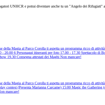
alogatori UNHCR e potrai diventare anche tu un "Angelo dei Rifugiati" ai
ella Magia al Parco Corolla ti aspetta un programma ricco di attività g
ersonaggi itineranti per foto 17.00 - 17.30 Spettacolo di Bolle 
how 19.30 Consegna attestati dei Maghi Non mancare!
della Magia al Parco Corolla ti aspetta un programma ricco di attività 
test (Presenta Marianna Carcame) 15:00 Magic the Gathering (gioco l
) Non mancare!