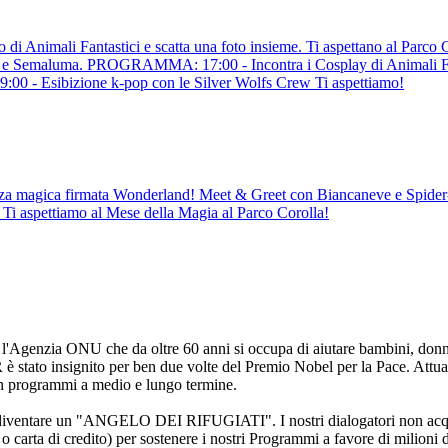
 Animali Fantastici e scatta una foto insieme. Ti aspettano al Parco Co
rma e Semaluma. PROGRAMMA: 17:00 - Incontra i Cosplay di Animali Fa
:00 - Esibizione k-pop con le Silver Wolfs Crew Ti aspettiamo!
za magica firmata Wonderland! Meet & Greet con Biancaneve e Spider-Ma
 Ti aspettiamo al Mese della Magia al Parco Corolla!
'Agenzia ONU che da oltre 60 anni si occupa di aiutare bambini, donne
è stato insignito per ben due volte del Premio Nobel per la Pace. Attual
in programmi a medio e lungo termine.
i diventare un "ANGELO DEI RIFUGIATI". I nostri dialogatori non acquis
carta di credito) per sostenere i nostri Programmi a favore di milioni d