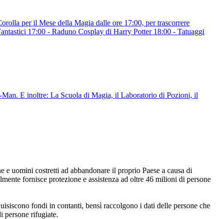
rolla per il Mese della Magia dalle ore 17:00, per trascorrere
ntastici 17:00 - Raduno Cosplay di Harry Potter 18:00 - Tatuaggi
n. E inoltre: La Scuola di Magia, il Laboratorio di Pozioni, il
 e uomini costretti ad abbandonare il proprio Paese a causa di
mente fornisce protezione e assistenza ad oltre 46 milioni di persone
iscono fondi in contanti, bensì raccolgono i dati delle persone che
i persone rifugiate.