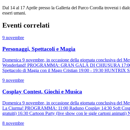
Dal 14 al 17 Aprile presso la Galleria del Parco Corolla troverai i di
esseri umani.
Eventi correlati
9 novembre
Personaggi, Spettacoli e Magia
Domenica 9 novembre, in occasione della giornata conclusiva del Mese d
Wonderland! PROGRAMMA: GRAN GALÁ DI CHIUSURA 17:00 - 20.00 6 P
Spettacolo di Magia con il Mago Cristian 19:00 - 19:30 HUNTRIX S
9 novembre
Cosplay Contest, Giochi e Musica
Domenica 9 novembre, in occasione della giornata conclusiva del Mese 
La Ciurma! PROGRAMMA: 11:00 Raduno Cosplay 14:30 Soft Cosplay con
gratuiti) 16:30 Cartoon Party (live show con le sigle cartoni animati
8 novembre