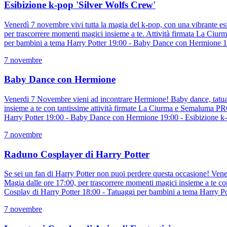
Esibizione k-pop 'Silver Wolfs Crew'
Venerdì 7 novembre vivi tutta la magia del k-pop, con una vibrante esi
per trascorrere momenti magici insieme a te. Attività firmata La C
per bambini a tema Harry Potter 19:00 - Baby Dance con Hermione 1
7 novembre
Baby Dance con Hermione
Venerdi 7 Novembre vieni ad incontrare Hermione! Baby dance, tatuagg
insieme a te con tantissime attività firmate La Ciurma e Semaluma 
Harry Potter 19:00 - Baby Dance con Hermione 19:00 - Esibizione k
7 novembre
Raduno Cosplayer di Harry Potter
Se sei un fan di Harry Potter non puoi perdere questa occasione! Ven
Magia dalle ore 17:00, per trascorrere momenti magici insieme a te
Cosplay di Harry Potter 18:00 - Tatuaggi per bambini a tema Harry 
7 novembre