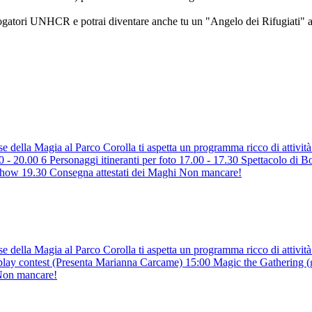
alogatori UNHCR e potrai diventare anche tu un "Angelo dei Rifugiati" ai
ella Magia al Parco Corolla ti aspetta un programma ricco di attività g
ersonaggi itineranti per foto 17.00 - 17.30 Spettacolo di Bolle 
how 19.30 Consegna attestati dei Maghi Non mancare!
della Magia al Parco Corolla ti aspetta un programma ricco di attività 
test (Presenta Marianna Carcame) 15:00 Magic the Gathering (gioco l
) Non mancare!