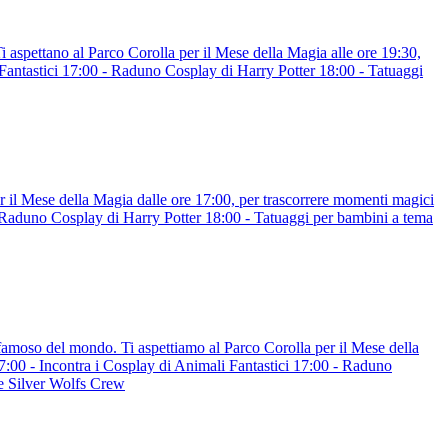
i aspettano al Parco Corolla per il Mese della Magia alle ore 19:30,
ntastici 17:00 - Raduno Cosplay di Harry Potter 18:00 - Tatuaggi
 il Mese della Magia dalle ore 17:00, per trascorrere momenti magici
Raduno Cosplay di Harry Potter 18:00 - Tatuaggi per bambini a tema
famoso del mondo. Ti aspettiamo al Parco Corolla per il Mese della
00 - Incontra i Cosplay di Animali Fantastici 17:00 - Raduno
le Silver Wolfs Crew