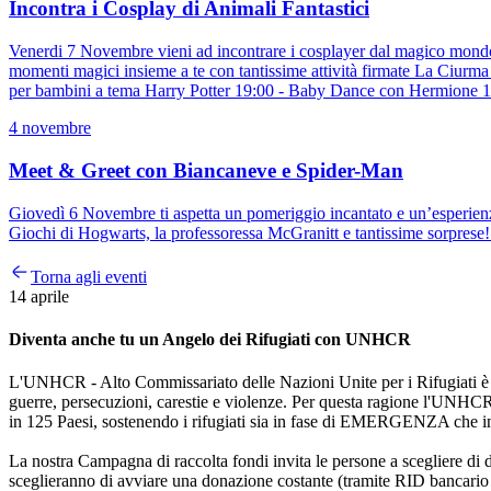
Incontra i Cosplay di Animali Fantastici
Venerdi 7 Novembre vieni ad incontrare i cosplayer dal magico mondo di
momenti magici insieme a te con tantissime attività firmate La Ciu
per bambini a tema Harry Potter 19:00 - Baby Dance con Hermione 19
4 novembre
Meet & Greet con Biancaneve e Spider-Man
Giovedì 6 Novembre ti aspetta un pomeriggio incantato e un’esperien
Giochi di Hogwarts, la professoressa McGranitt e tantissime sorprese!
Torna agli eventi
14 aprile
Diventa anche tu un Angelo dei Rifugiati con UNHCR
L'UNHCR - Alto Commissariato delle Nazioni Unite per i Rifugiati è l
guerre, persecuzioni, carestie e violenze. Per questa ragione l'UNHCR 
in 125 Paesi, sostenendo i rifugiati sia in fase di EMERGENZA che 
La nostra Campagna di raccolta fondi invita le persone a scegliere d
sceglieranno di avviare una donazione costante (tramite RID bancario o 