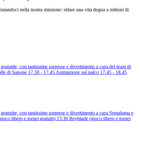
utandoci nella nostra missione: ridare una vita degna a milioni di
ratutite, con tantissime sorprese e divertimento a cura del team di
di Sapone 17.30 - 17.45 Animazione sul palco 17.45 - 18.45
gratutite, con tantissime sorprese e divertimento a cura Semaluma e
ibero e tornei gratuiti) 15:30 Beyblade (gioco libero e tornei