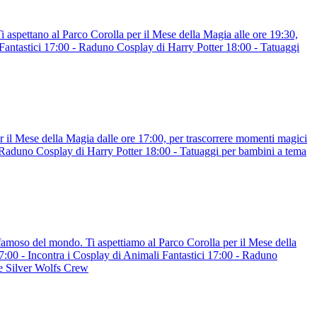
i aspettano al Parco Corolla per il Mese della Magia alle ore 19:30,
ntastici 17:00 - Raduno Cosplay di Harry Potter 18:00 - Tatuaggi
 il Mese della Magia dalle ore 17:00, per trascorrere momenti magici
Raduno Cosplay di Harry Potter 18:00 - Tatuaggi per bambini a tema
famoso del mondo. Ti aspettiamo al Parco Corolla per il Mese della
00 - Incontra i Cosplay di Animali Fantastici 17:00 - Raduno
le Silver Wolfs Crew