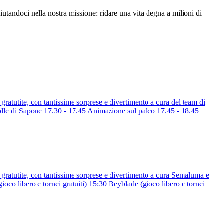
utandoci nella nostra missione: ridare una vita degna a milioni di
ratutite, con tantissime sorprese e divertimento a cura del team di
di Sapone 17.30 - 17.45 Animazione sul palco 17.45 - 18.45
gratutite, con tantissime sorprese e divertimento a cura Semaluma e
ibero e tornei gratuiti) 15:30 Beyblade (gioco libero e tornei