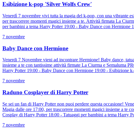
Esibizione k-pop 'Silver Wolfs Crew'
Venerdì 7 novembre vivi tutta la magia del k-pop, con una vibrante esi
per trascorrere momenti magici insieme a te. Attività firmata La C
per bambini a tema Harry Potter 19:00 - Baby Dance con Hermione 1
7 novembre
Baby Dance con Hermione
Venerdi 7 Novembre vieni ad incontrare Hermione! Baby dance, tatuagg
insieme a te con tantissime attività firmate La Ciurma e Semaluma 
Harry Potter 19:00 - Baby Dance con Hermione 19:00 - Esibizione k
7 novembre
Raduno Cosplayer di Harry Potter
Se sei un fan di Harry Potter non puoi perdere questa occasione! Ven
Magia dalle ore 17:00, per trascorrere momenti magici insieme a te
Cosplay di Harry Potter 18:00 - Tatuaggi per bambini a tema Harry 
7 novembre