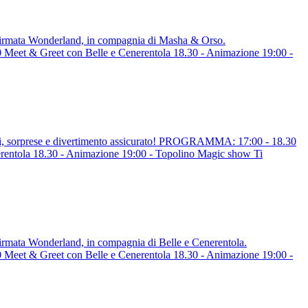
a firmata Wonderland, in compagnia di Masha & Orso.
eet & Greet con Belle e Cenerentola 18.30 - Animazione 19:00 -
ggi, sorprese e divertimento assicurato! PROGRAMMA: 17:00 - 18.30
rentola 18.30 - Animazione 19:00 - Topolino Magic show Ti
 firmata Wonderland, in compagnia di Belle e Cenerentola.
eet & Greet con Belle e Cenerentola 18.30 - Animazione 19:00 -