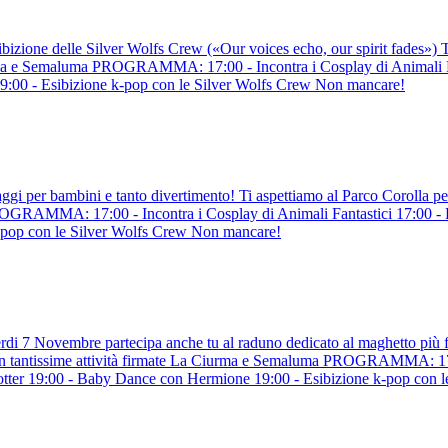
bizione delle Silver Wolfs Crew («Our voices echo, our spirit fades») T
iurma e Semaluma PROGRAMMA: 17:00 - Incontra i Cosplay di Animali Fa
9:00 - Esibizione k-pop con le Silver Wolfs Crew Non mancare!
i per bambini e tanto divertimento! Ti aspettiamo al Parco Corolla per
PROGRAMMA: 17:00 - Incontra i Cosplay di Animali Fantastici 17:00 - 
-pop con le Silver Wolfs Crew Non mancare!
erdi 7 Novembre partecipa anche tu al raduno dedicato al maghetto più 
 con tantissime attività firmate La Ciurma e Semaluma PROGRAMMA: 17:
Potter 19:00 - Baby Dance con Hermione 19:00 - Esibizione k-pop con 