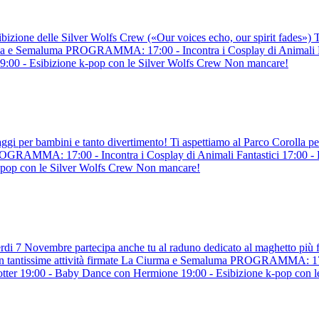
bizione delle Silver Wolfs Crew («Our voices echo, our spirit fades») T
iurma e Semaluma PROGRAMMA: 17:00 - Incontra i Cosplay di Animali Fa
9:00 - Esibizione k-pop con le Silver Wolfs Crew Non mancare!
i per bambini e tanto divertimento! Ti aspettiamo al Parco Corolla per
PROGRAMMA: 17:00 - Incontra i Cosplay di Animali Fantastici 17:00 - 
-pop con le Silver Wolfs Crew Non mancare!
erdi 7 Novembre partecipa anche tu al raduno dedicato al maghetto più 
 con tantissime attività firmate La Ciurma e Semaluma PROGRAMMA: 17:
Potter 19:00 - Baby Dance con Hermione 19:00 - Esibizione k-pop con 