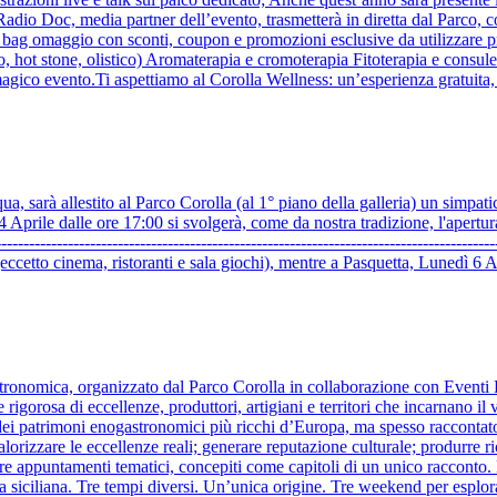
 Radio Doc, media partner dell’evento, trasmetterà in diretta dal Parco, 
bag omaggio con sconti, coupon e promozioni esclusive da utilizzare pres
o, hot stone, olistico) Aromaterapia e cromoterapia Fitoterapia e consu
agico evento.Ti aspettiamo al Corolla Wellness: un’esperienza gratuita, i
a, sarà allestito al Parco Corolla (al 1° piano della galleria) un simpatic
4 Aprile dalle ore 17:00 si svolgerà, come da nostra tradizione, l'apert
-----------------------------------------------------------------------------------
 (eccetto cinema, ristoranti e sala giochi), mentre a Pasquetta, Lunedì 6
tronomica, organizzato dal Parco Corolla in collaborazione con Eventi 
igorosa di eccellenze, produttori, artigiani e territori che incarnano il v
 dei patrimoni enogastronomici più ricchi d’Europa, ma spesso raccontat
alorizzare le eccellenze reali; generare reputazione culturale; produrre r
in tre appuntamenti tematici, concepiti come capitoli di un unico raccont
 siciliana. Tre tempi diversi. Un’unica origine. Tre weekend per esplora