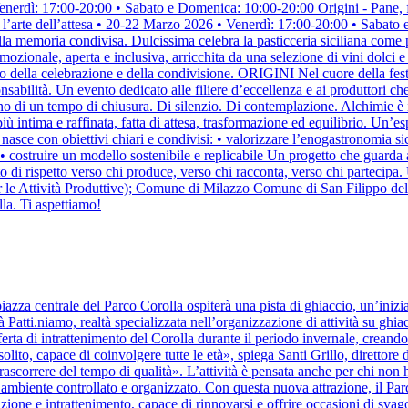
Venerdì: 17:00-20:00 • Sabato e Domenica: 10:00-20:00 Origini - Pane, f
e l’arte dell’attesa • 20-22 Marzo 2026 • Venerdì: 17:00-20:00 • Saba
della memoria condivisa. Dulcissima celebra la pasticceria siciliana come 
zionale, aperta e inclusiva, arricchita da una selezione di vini dolci e
 della celebrazione e della condivisione. ORIGINI Nel cuore della festa 
ponsabilità. Un evento dedicato alle filiere d’eccellenza e ai produttori 
di un tempo di chiusura. Di silenzio. Di contemplazione. Alchimie è i
più intima e raffinata, fatta di attesa, trasformazione ed equilibrio. Un’
 nasce con obiettivi chiari e condivisi: • valorizzare l’enogastronomia sic
 • costruire un modello sostenibile e replicabile Un progetto che guarda a
sto di rispetto verso chi produce, verso chi racconta, verso chi partecipa
r le Attività Produttive); Comune di Milazzo Comune di San Filippo del
la. Ti aspettiamo!
azza centrale del Parco Corolla ospiterà una pista di ghiaccio, un’inizia
à Patti.niamo, realtà specializzata nell’organizzazione di attività su ghia
fferta di intrattenimento del Corolla durante il periodo invernale, creando
 solito, capace di coinvolgere tutte le età», spiega Santi Grillo, diretto
correre del tempo di qualità». L’attività è pensata anche per chi non ha
ambiente controllato e organizzato. Con questa nuova attrazione, il P
ne e intrattenimento, capace di rinnovarsi e offrire occasioni di svago d