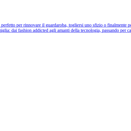
 perfetto per rinnovare il guardaroba, togliersi uno sfizio o finalmente p
miglia: dai fashion addicted agli amanti della tecnologia, passando per cas