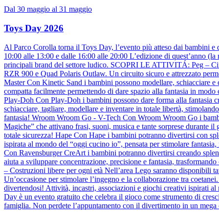
Dal 30 maggio al 31 maggio
Toys Day 2026
Al Parco Corolla torna il Toys Day, l’evento più atteso dai bambini e 
10:00 alle 13:00 e dalle 16:00 alle 20:00 L’edizione di quest’anno (la 
principali brand del settore ludico. SCOPRI LE ATTIVITÁ: Peg – Circuit
RZR 900 e Quad Polaris Outlaw. Un circuito sicuro e attrezzato permet
Master Con Kinetic Sand i bambini possono modellare, schiacciare e c
compatta facilmente permettendo di dare spazio alla fantasia in modo cr
Play-Doh Con Play-Doh i bambini possono dare forma alla fantasia crean
schiacciare, tagliare, modellare e inventare in totale libertà, stimolan
fantasia! Wroom Wroom Go - V-Tech Con Wroom Wroom Go i bambini poss
Magiche” che attivano frasi, suoni, musica e tante sorprese durante il 
totale sicurezza! Hape Con Hape i bambini potranno divertirsi con splen
ispirata al mondo del “oggi cucino io”, pensata per stimolare fantasia, 
Con Ravensburger CreArt i bambini potranno divertirsi creando splendid
aiuta a sviluppare concentrazione, precisione e fantasia, trasformando 
– Costruzioni libere per ogni età Nell’area Lego saranno disponibili tav
Un’occasione per stimolare l’ingegno e la collaborazione tra coetanei.
divertendosi! Attività, incastri, associazioni e giochi creativi ispirat
Day è un evento gratuito che celebra il gioco come strumento di cresci
famiglia. Non perdete l’appuntamento con il divertimento in un mega ev