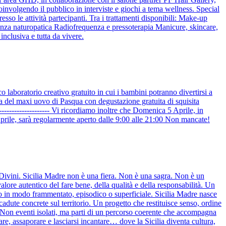
coinvolgendo il pubblico in interviste e giochi a tema wellness. Special
so le attività partecipanti. Tra i trattamenti disponibili: Make-up
lenza naturopatica Radiofrequenza e pressoterapia Manicure, skincare,
nclusiva e tutta da vivere.
o laboratorio creativo gratuito in cui i bambini potranno divertirsi a
ura del maxi uovo di Pasqua con degustazione gratuita di squisita
--------------------------- Vi ricordiamo inoltre che Domenica 5 Aprile, in
 Aprile, sarà regolarmente aperto dalle 9:00 alle 21:00 Non mancate!
Divini. Sicilia Madre non è una fiera. Non è una sagra. Non è un
alore autentico del fare bene, della qualità e della responsabilità. Un
o in modo frammentato, episodico o superficiale. Sicilia Madre nasce
icadute concrete sul territorio. Un progetto che restituisce senso, ordine
o. Non eventi isolati, ma parti di un percorso coerente che accompagna
re, assaporare e lasciarsi incantare… dove la Sicilia diventa cultura,