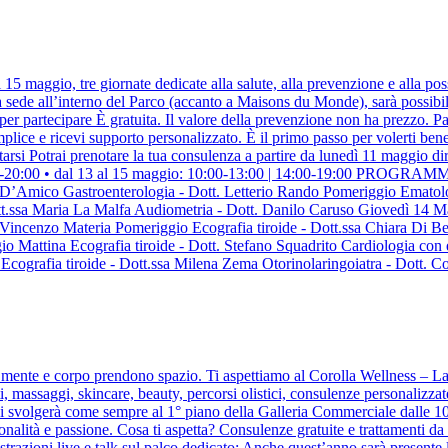
 maggio, tre giornate dedicate alla salute, alla prevenzione e alla possi
 ha sede all’interno del Parco (accanto a Maisons du Monde), sarà possib
i per partecipare È gratuita. Il valore della prevenzione non ha prezzo. P
mplice e ricevi supporto personalizzato. È il primo passo per volerti ben
rsi Potrai prenotare la tua consulenza a partire da lunedì 11 maggio dir
0 | 14:00-20:00 • dal 13 al 15 maggio: 10:00-13:00 | 14:00-19:00 
 D’Amico Gastroenterologia - Dott. Letterio Rando Pomeriggio Ematolo
tt.ssa Maria La Malfa Audiometria - Dott. Danilo Caruso Giovedì 14 Ma
. Vincenzo Materia Pomeriggio Ecografia tiroide - Dott.ssa Chiara Di Be
o Mattina Ecografia tiroide - Dott. Stefano Squadrito Cardiologia con
Ecografia tiroide - Dott.ssa Milena Zema Otorinolaringoiatra - Dott. C
la mente e corpo prendono spazio. Ti aspettiamo al Corolla Wellness – La
 massaggi, skincare, beauty, percorsi olistici, consulenze personalizzate e
 si svolgerà come sempre al 1° piano della Galleria Commerciale dalle 10:0
sionalità e passione. Cosa ti aspetta? Consulenze gratuite e trattamenti d
ostrazioni live e talk sul palco dedicato; Anche quest’anno sarà presente