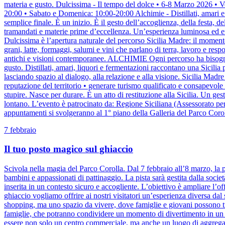
materia e gusto. Dulcissima - Il tempo del dolce • 6-8 Marzo 2026 • 
20:00 • Sabato e Domenica: 10:00-20:00 Alchimie - Distillati, amari 
semplice finale. È un inizio. È il gesto dell’accoglienza, della festa, 
tramandati e materie prime d’eccellenza. Un’esperienza luminosa ed emo
Dulcissima è l’apertura naturale del percorso Sicilia Madre: il momento
grani, latte, formaggi, salumi e vini che parlano di terra, lavoro e res
antichi e visioni contemporanee. ALCHIMIE Ogni percorso ha bisogno 
gusto. Distillati, amari, liquori e fermentazioni raccontano una Sicilia 
lasciando spazio al dialogo, alla relazione e alla visione. Sicilia Madre
reputazione del territorio • generare turismo qualificato e consapevole
stupire. Nasce per durare. È un atto di restituzione alla Sicilia. Un ge
lontano. L’evento è patrocinato da: Regione Siciliana (Assessorato pe
appuntamenti si svolgeranno al 1° piano della Galleria del Parco Corol
7 febbraio
Il tuo posto magico sul ghiaccio
Scivola nella magia del Parco Corolla. Dal 7 febbraio all’8 marzo, la pi
bambini e appassionati di pattinaggio. La pista sarà gestita dalla societ
inserita in un contesto sicuro e accogliente. L’obiettivo è ampliare l’o
ghiaccio vogliamo offrire ai nostri visitatori un’esperienza diversa dal
shopping, ma uno spazio da vivere, dove famiglie e giovani possono tras
famiglie, che potranno condividere un momento di divertimento in un 
essere non solo un centro commerciale, ma anche un luogo di aggregazio