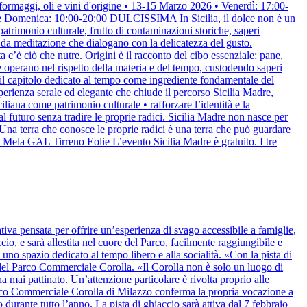
ormaggi, oli e vini d'origine • 13-15 Marzo 2026 • Venerdì: 17:00-
to e Domenica: 10:00-20:00 DULCISSIMA In Sicilia, il dolce non è un
patrimonio culturale, frutto di contaminazioni storiche, saperi
 da meditazione che dialogano con la delicatezza del gusto.
c’è ciò che nutre. Origini è il racconto del cibo essenziale: pane,
che operano nel rispetto della materia e del tempo, custodendo saperi
l capitolo dedicato al tempo come ingrediente fondamentale del
esperienza serale ed elegante che chiude il percorso Sicilia Madre,
iliana come patrimonio culturale • rafforzare l’identità e la
l futuro senza tradire le proprie radici. Sicilia Madre non nasce per
. Una terra che conosce le proprie radici è una terra che può guardare
 Mela GAL Tirreno Eolie L’evento Sicilia Madre è gratuito. I tre
tiva pensata per offrire un’esperienza di svago accessibile a famiglie,
ccio, e sarà allestita nel cuore del Parco, facilmente raggiungibile e
 uno spazio dedicato al tempo libero e alla socialità. «Con la pista di
re del Parco Commerciale Corolla. «Il Corolla non è solo un luogo di
 mai pattinato. Un’attenzione particolare è rivolta proprio alle
arco Commerciale Corolla di Milazzo conferma la propria vocazione a
urante tutto l’anno. La pista di ghiaccio sarà attiva dal 7 febbraio