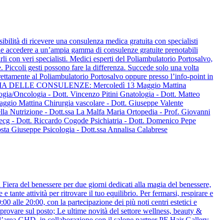
bilità di ricevere una consulenza medica gratuita con specialisti
ile accedere a un’ampia gamma di consulenze gratuite prenotabili
arli con veri specialisti. Medici esperti del Poliambulatorio Portosalvo,
e. Piccoli gesti possono fare la differenza. Succede solo una volta
ettamente al Poliambulatorio Portosalvo oppure presso l’info-point in
PROGRAMMA DELLE CONSULENZE: Mercoledì 13 Maggio Mattina
gia/Oncologia - Dott. Vincenzo Pitini Gnatologia - Dott. Matteo
ggio Mattina Chirurgia vascolare - Dott. Giuseppe Valente
lla Nutrizione - Dott.ssa La Malfa Maria Ortopedia - Prof. Giovanni
 ecg - Dott. Riccardo Cogode Psichiatria - Dott. Domenico Pepe
osta Giuseppe Psicologia - Dott.ssa Annalisa Calabrese
 Fiera del benessere per due giorni dedicati alla magia del benessere,
 tante attività per ritrovare il tuo equilibrio. Per fermarsi, respirare e
0 alle 20:00, con la partecipazione dei più noti centri estetici e
a provare sul posto; Le ultime novità del settore wellness, beauty &
 l’area GHD, in collaborazione con il salone partner PF Hair Gallery,