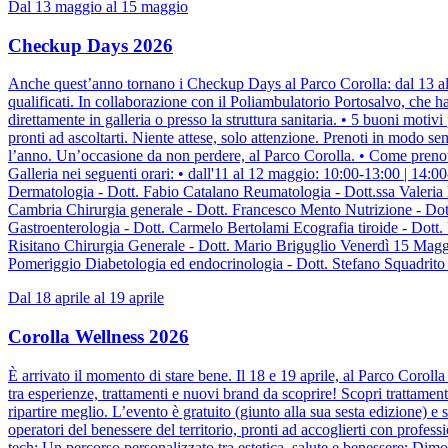
Dal 13 maggio al 15 maggio
Checkup Days 2026
Anche quest’anno tornano i Checkup Days al Parco Corolla: dal 13 al 15
qualificati. In collaborazione con il Poliambulatorio Portosalvo, che
direttamente in galleria o presso la struttura sanitaria. • 5 buoni motiv
pronti ad ascoltarti. Niente attese, solo attenzione. Prenoti in modo se
l’anno. Un’occasione da non perdere, al Parco Corolla. • Come prenota
Galleria nei seguenti orari: • dall'11 al 12 maggio: 10:00-13:0
Dermatologia - Dott. Fabio Catalano Reumatologia - Dott.ssa Valeria
Cambria Chirurgia generale - Dott. Francesco Mento Nutrizione - Do
Gastroenterologia - Dott. Carmelo Bertolami Ecografia tiroide - Dott
Risitano Chirurgia Generale - Dott. Mario Briguglio Venerdì 15 Maggi
Pomeriggio Diabetologia ed endocrinologia - Dott. Stefano Squadrito 
Dal 18 aprile al 19 aprile
Corolla Wellness 2026
È arrivato il momento di stare bene. Il 18 e 19 aprile, al Parco Corol
tra esperienze, trattamenti e nuovi brand da scoprire! Scopri trattamenti,
ripartire meglio. L’evento è gratuito (giunto alla sua sesta edizione) e
operatori del benessere del territorio, pronti ad accoglierti con profes
tech; Un percorso personalizzato tra estetica, salute e benessere; Dim