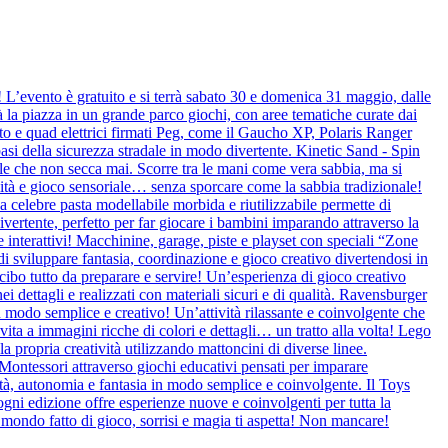
! L’evento è gratuito e si terrà sabato 30 e domenica 31 maggio, dalle
à la piazza in un grande parco giochi, con aree tematiche curate dai
to e quad elettrici firmati Peg, come il Gaucho XP, Polaris Ranger
si della sicurezza stradale in modo divertente. Kinetic Sand - Spin
e che non secca mai. Scorre tra le mani come vera sabbia, ma si
alità e gioco sensoriale… senza sporcare come la sabbia tradizionale!
 celebre pasta modellabile morbida e riutilizzabile permette di
ivertente, perfetto per far giocare i bambini imparando attraverso la
terattivi! Macchinine, garage, piste e playset con speciali “Zone
di sviluppare fantasia, coordinazione e gioco creativo divertendosi in
cibo tutto da preparare e servire! Un’esperienza di gioco creativo
i dettagli e realizzati con materiali sicuri e di qualità. Ravensburger
 modo semplice e creativo! Un’attività rilassante e coinvolgente che
vita a immagini ricche di colori e dettagli… un tratto alla volta! Lego
a propria creatività utilizzando mattoncini di diverse linee.
Montessori attraverso giochi educativi pensati per imparare
alità, autonomia e fantasia in modo semplice e coinvolgente. Il Toys
gni edizione offre esperienze nuove e coinvolgenti per tutta la
 mondo fatto di gioco, sorrisi e magia ti aspetta! Non mancare!