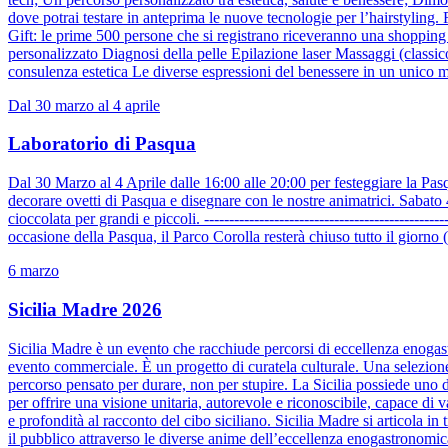
dove potrai testare in anteprima le nuove tecnologie per l’hairstyling.
Gift: le prime 500 persone che si registrano riceveranno una shopping 
personalizzato Diagnosi della pelle Epilazione laser Massaggi (classic
consulenza estetica Le diverse espressioni del benessere in un unico m
Dal 30 marzo al 4 aprile
Laboratorio di Pasqua
Dal 30 Marzo al 4 Aprile dalle 16:00 alle 20:00 per festeggiare la Pasqu
decorare ovetti di Pasqua e disegnare con le nostre animatrici. Sabato 
cioccolata per grandi e piccoli. ------------------------------------------------
occasione della Pasqua, il Parco Corolla resterà chiuso tutto il giorno
6 marzo
Sicilia Madre 2026
Sicilia Madre è un evento che racchiude percorsi di eccellenza enogas
evento commerciale. È un progetto di curatela culturale. Una selezione r
percorso pensato per durare, non per stupire. La Sicilia possiede uno
per offrire una visione unitaria, autorevole e riconoscibile, capace di v
e profondità al racconto del cibo siciliano. Sicilia Madre si articola 
il pubblico attraverso le diverse anime dell’eccellenza enogastronomica