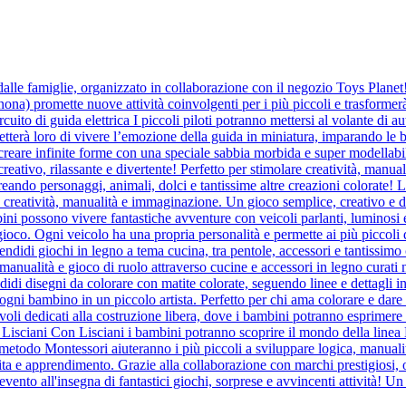
dalle famiglie, organizzato in collaborazione con il negozio Toys Planet
nona) promette nuove attività coinvolgenti per i più piccoli e trasformer
o di guida elettrica I piccoli piloti potranno mettersi al volante di au
terà loro di vivere l’emozione della guida in miniatura, imparando le ba
reare infinite forme con una speciale sabbia morbida e super modellabil
eativo, rilassante e divertente! Perfetto per stimolare creatività, manu
do personaggi, animali, dolci e tantissime altre creazioni colorate! La
do creatività, manualità e immaginazione. Un gioco semplice, creativo e d
ono vivere fantastiche avventure con veicoli parlanti, luminosi e in
gioco. Ogni veicolo ha una propria personalità e permette ai più piccoli 
didi giochi in legno a tema cucina, tra pentole, accessori e tantissimo 
manualità e gioco di ruolo attraverso cucine e accessori in legno curati ne
i disegni da colorare con matite colorate, seguendo linee e dettagli in
ogni bambino in un piccolo artista. Perfetto per chi ama colorare e dare 
oli dedicati alla costruzione libera, dove i bambini potranno esprimere l
 Lisciani Con Lisciani i bambini potranno scoprire il mondo della linea 
i al metodo Montessori aiuteranno i più piccoli a sviluppare logica, manu
ta e apprendimento. Grazie alla collaborazione con marchi prestigiosi, o
ento all'insegna di fantastici giochi, sorprese e avvincenti attività! Un