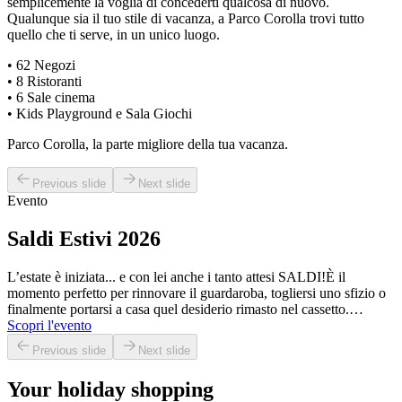
semplicemente la voglia di concederti qualcosa di nuovo.
Qualunque sia il tuo stile di vacanza, a Parco Corolla trovi tutto
quello che ti serve, in un unico luogo.
• 62 Negozi
• 8 Ristoranti
• 6 Sale cinema
• Kids Playground e Sala Giochi
Parco Corolla, la parte migliore della tua vacanza.
Previous slide
Next slide
Evento
Saldi Estivi 2026
L’estate è iniziata... e con lei anche i tanto attesi SALDI!È il
momento perfetto per rinnovare il guardaroba, togliersi uno sfizio o
finalmente portarsi a casa quel desiderio rimasto nel cassetto.…
Scopri l'evento
Previous slide
Next slide
Your holiday shopping