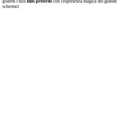
goderti i tuoi
film preferiti
con l'esperienza magica del grande
schermo!