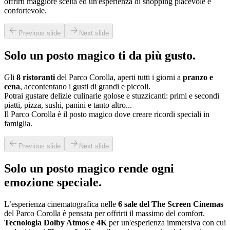
offrirti maggiore scelta ed un'esperienza di shopping piacevole e
confortevole.
Previous slide
Next slide
Solo un posto magico ti da più gusto.
Gli
8 ristoranti
del Parco Corolla, aperti tutti i giorni a
pranzo e
cena
, accontentano i gusti di grandi e piccoli.
Potrai gustare delizie culinarie golose e stuzzicanti: primi e secondi
piatti, pizza, sushi, panini e tanto altro...
Il Parco Corolla è il posto magico dove creare ricordi speciali in
famiglia.
Previous slide
Next slide
Solo un posto magico rende ogni
emozione speciale.
L’esperienza cinematografica nelle
6 sale del The Screen Cinemas
del Parco Corolla è pensata per offrirti il massimo del comfort.
Tecnologia Dolby Atmos e 4K
per un'esperienza immersiva con cui