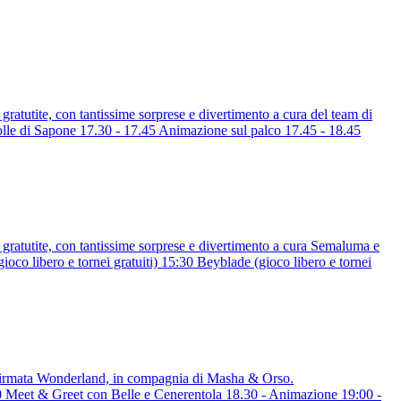
ratutite, con tantissime sorprese e divertimento a cura del team di
di Sapone 17.30 - 17.45 Animazione sul palco 17.45 - 18.45
gratutite, con tantissime sorprese e divertimento a cura Semaluma e
ibero e tornei gratuiti) 15:30 Beyblade (gioco libero e tornei
a firmata Wonderland, in compagnia di Masha & Orso.
eet & Greet con Belle e Cenerentola 18.30 - Animazione 19:00 -