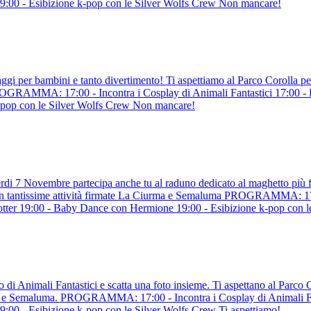
9:00 - Esibizione k-pop con le Silver Wolfs Crew Non mancare!
i per bambini e tanto divertimento! Ti aspettiamo al Parco Corolla per
PROGRAMMA: 17:00 - Incontra i Cosplay di Animali Fantastici 17:00 - 
-pop con le Silver Wolfs Crew Non mancare!
erdi 7 Novembre partecipa anche tu al raduno dedicato al maghetto più 
 con tantissime attività firmate La Ciurma e Semaluma PROGRAMMA: 17:
Potter 19:00 - Baby Dance con Hermione 19:00 - Esibizione k-pop con 
 Animali Fantastici e scatta una foto insieme. Ti aspettano al Parco Co
rma e Semaluma. PROGRAMMA: 17:00 - Incontra i Cosplay di Animali Fa
:00 - Esibizione k-pop con le Silver Wolfs Crew Ti aspettiamo!