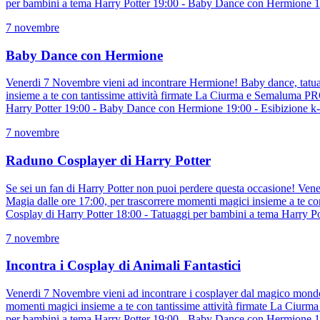
per bambini a tema Harry Potter 19:00 - Baby Dance con Hermione 1
7 novembre
Baby Dance con Hermione
Venerdi 7 Novembre vieni ad incontrare Hermione! Baby dance, tatuagg
insieme a te con tantissime attività firmate La Ciurma e Semaluma 
Harry Potter 19:00 - Baby Dance con Hermione 19:00 - Esibizione k
7 novembre
Raduno Cosplayer di Harry Potter
Se sei un fan di Harry Potter non puoi perdere questa occasione! Ven
Magia dalle ore 17:00, per trascorrere momenti magici insieme a te
Cosplay di Harry Potter 18:00 - Tatuaggi per bambini a tema Harry 
7 novembre
Incontra i Cosplay di Animali Fantastici
Venerdi 7 Novembre vieni ad incontrare i cosplayer dal magico mondo di
momenti magici insieme a te con tantissime attività firmate La Ciu
per bambini a tema Harry Potter 19:00 - Baby Dance con Hermione 19