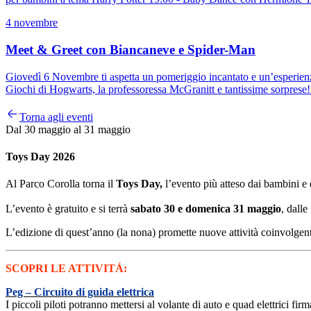
4 novembre
Meet & Greet con Biancaneve e Spider-Man
Giovedì 6 Novembre ti aspetta un pomeriggio incantato e un’esperien
Giochi di Hogwarts, la professoressa McGranitt e tantissime sorprese!
Torna agli eventi
Dal 30 maggio al 31 maggio
Toys Day 2026
Al Parco Corolla torna il
Toys Day,
l’evento più atteso dai bambini e 
L’evento è gratuito e si terrà
sabato 30 e domenica 31 maggio
, dalle
L’edizione di quest’anno (la nona) promette nuove attività coinvolgenti
SCOPRI LE ATTIVITÁ:
Peg – Circuito di guida elettrica
I piccoli piloti potranno mettersi al volante di auto e quad elettrici