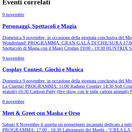
Eventi correlati
9 novembre
Personaggi, Spettacoli e Magia
Domenica 9 novembre, in occasione della giornata conclusiva del Mese d
Wonderland! PROGRAMMA: GRAN GALÁ DI CHIUSURA 17:00 - 20.00 6 P
Spettacolo di Magia con il Mago Cristian 19:00 - 19:30 HUNTRIX S
9 novembre
Cosplay Contest, Giochi e Musica
Domenica 9 novembre, in occasione della giornata conclusiva del Mese 
La Ciurma! PROGRAMMA: 11:00 Raduno Cosplay 14:30 Soft Cosplay con
gratuiti) 16:30 Cartoon Party (live show con le sigle cartoni animati
8 novembre
Meet & Greet con Masha e Orso
Sabato 8 Novembre ti aspetta un pomeriggio incantato dedicato a tutt
PROGRAMMA: 17:00 - 18.30 Laboratorio dei Maghi - “CREA LA TUA C