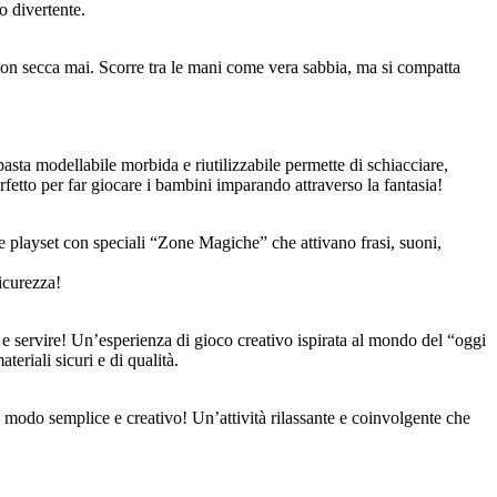
o divertente.
non secca mai. Scorre tra le mani come vera sabbia, ma si compatta
asta modellabile morbida e riutilizzabile permette di schiacciare,
rfetto per far giocare i bambini imparando attraverso la fantasia!
 e playset con speciali “Zone Magiche” che attivano frasi, suoni,
icurezza!
e e servire! Un’esperienza di gioco creativo ispirata al mondo del “oggi
teriali sicuri e di qualità.
n modo semplice e creativo! Un’attività rilassante e coinvolgente che