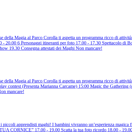
ella Magia al Parco Corolla ti aspetta un programma ricco di attività g
ersonaggi itineranti per foto 17.00 - 17.30 Spettacolo di Bolle 
how 19.30 Consegna attestati dei Maghi Non mancare!
della Magia al Parco Corolla ti aspetta un programma ricco di attività 
test (Presenta Marianna Carcame) 15:00 Magic the Gathering (gioco l
) Non mancare!
i i piccoli apprendisti maghi! I bambini vivranno un’esperienza magic
ORNICE” 17.00 - 19.00 Scatta la tua foto ricordo 18.00 - 19.00 M