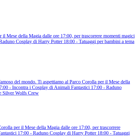
 il Mese della Magia dalle ore 17:00, per trascorrere momenti magici
Raduno Cosplay di Harry Potter 18:00 - Tatuaggi per bambini a tema
famoso del mondo. Ti aspettiamo al Parco Corolla per il Mese della
00 - Incontra i Cosplay di Animali Fantastici 17:00 - Raduno
le Silver Wolfs Crew
rolla per il Mese della Magia dalle ore 17:00, per trascorrere
ntastici 17:00 - Raduno Cosplay di Harry Potter 18:00 - Tatuaggi