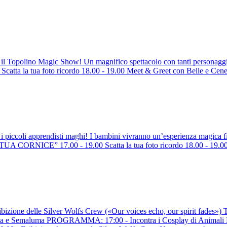
 il Topolino Magic Show! Un magnifico spettacolo con tanti persona
ta la tua foto ricordo 18.00 - 19.00 Meet & Greet con Belle e Cene
i i piccoli apprendisti maghi! I bambini vivranno un’esperienza magica
ORNICE” 17.00 - 19.00 Scatta la tua foto ricordo 18.00 - 19.00 M
bizione delle Silver Wolfs Crew («Our voices echo, our spirit fades») T
iurma e Semaluma PROGRAMMA: 17:00 - Incontra i Cosplay di Animali Fa