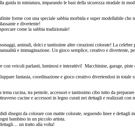
lla guida in miniatura, imparando le basi della sicurezza stradale in mod
nfinite forme con una speciale sabbia morbida e super modellabile che 
lassante e divertente!
 sporcare come la sabbia tradizionale!
naggi, animali, dolci e tantissime altre creazioni colorate! La celebre p
, manualità e immaginazione. Un gioco semplice, creativo e divertente, pe
 con veicoli parlanti, luminosi e interattivi! Macchinine, garage, piste
iluppare fantasia, coordinazione e gioco creativo divertendosi in totale s
a tema cucina, tra pentole, accessori e tantissimo cibo tutto da preparar
raverso cucine e accessori in legno curati nei dettagli e realizzati con ma
idi disegni da colorare con matite colorate, seguendo linee e dettagli i
 ogni bambino in un piccolo artista.
dettagli… un tratto alla volta!