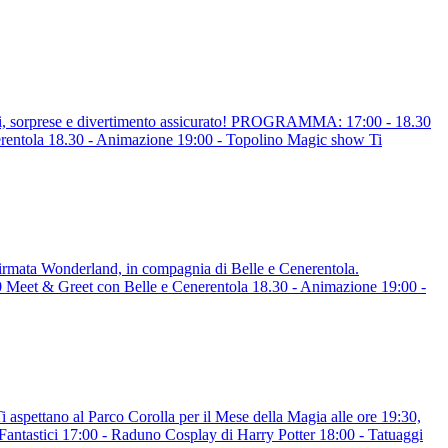
ggi, sorprese e divertimento assicurato! PROGRAMMA: 17:00 - 18.30
rentola 18.30 - Animazione 19:00 - Topolino Magic show Ti
 firmata Wonderland, in compagnia di Belle e Cenerentola.
eet & Greet con Belle e Cenerentola 18.30 - Animazione 19:00 -
i aspettano al Parco Corolla per il Mese della Magia alle ore 19:30,
ntastici 17:00 - Raduno Cosplay di Harry Potter 18:00 - Tatuaggi