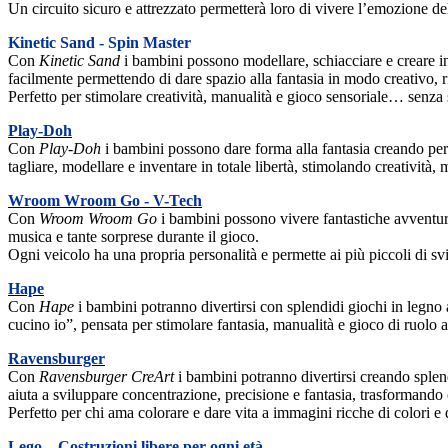
Un circuito sicuro e attrezzato permetterà loro di vivere l’emozione de
Kinetic Sand - Spin Master
Con
Kinetic Sand
i bambini possono modellare, schiacciare e creare i
facilmente permettendo di dare spazio alla fantasia in modo creativo, ri
Perfetto per stimolare creatività, manualità e gioco sensoriale… senza
Play-Doh
Con
Play-Doh
i bambini possono dare forma alla fantasia creando perso
tagliare, modellare e inventare in totale libertà, stimolando creatività
Wroom Wroom Go - V-Tech
Con
Wroom Wroom Go
i bambini possono vivere fantastiche avventure
musica e tante sorprese durante il gioco.
Ogni veicolo ha una propria personalità e permette ai più piccoli di sv
Hape
Con
Hape
i bambini potranno divertirsi con splendidi giochi in legno 
cucino io”, pensata per stimolare fantasia, manualità e gioco di ruolo att
Ravensburger
Con
Ravensburger CreArt
i bambini potranno divertirsi creando splend
aiuta a sviluppare concentrazione, precisione e fantasia, trasformando
Perfetto per chi ama colorare e dare vita a immagini ricche di colori e 
Lego – Costruzioni libere per ogni età