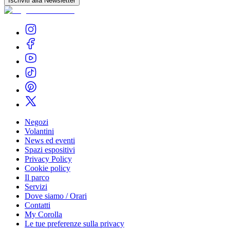
Iscriviti alla Newsletter
Negozi
Volantini
News ed eventi
Spazi espositivi
Privacy Policy
Cookie policy
Il parco
Servizi
Dove siamo / Orari
Contatti
My Corolla
Le tue preferenze sulla privacy