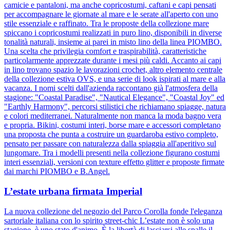
camicie e pantaloni, ma anche copricostumi, caftani e capi pensati
per accompagnare le giornate al mare e le serate all'aperto con uno
stile essenziale e raffinato. Tra le proposte della collezione mare
spiccano i copricostumi realizzati in puro lino, disponibili in diverse
tonalità naturali, insieme ai parei in misto lino della linea PIOMBO.
Una scelta che privilegia comfort e traspirabilità, caratteristiche
particolarmente apprezzate durante i mesi più caldi. Accanto ai capi
in lino trovano spazio le lavorazioni crochet, altro elemento centrale
della collezione estiva OVS, e una serie di look ispirati al mare e alla
vacanza. I nomi scelti dall'azienda raccontano già l'atmosfera della
stagione: "Coastal Paradise", "Nautical Elegance", "Coastal Joy" ed
"Earthly Harmony", percorsi stilistici che richiamano spiagge, natura
e colori mediterranei. Naturalmente non manca la moda bagno vera
e propria. Bikini, costumi interi, borse mare e accessori completano
una proposta che punta a costruire un guardaroba estivo completo,
pensato per passare con naturalezza dalla spiaggia all'aperitivo sul
lungomare. Tra i modelli presenti nella collezione figurano costumi
interi essenziali, versioni con texture effetto glitter e proposte firmate
dai marchi PIOMBO e B.Angel.
L’estate urbana firmata Imperial
La nuova collezione del negozio del Parco Corolla fonde l'eleganza
sartoriale italiana con lo spirito street-chic L’estate non è solo una
stagione, è uno stato d'animo. È la libertà di lasciarsi alle spalle il