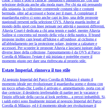
come T-shirt e polo a camicie, pantaloni e pantaloncini, con una
selezione dedicata anche alla moda mare. Per chi sta già pensando
alla spiaggia, la collezione comprende costumi slip e costumi
bermuda, oltre ad accessori e borse per il mare. A completare il
guardaroba estivo ci sono anche capi in lino, una delle proposte
stagionali presenti nella selezione OVS. Altavia guarda inoltre al
mondo dello sport con linee pensate per attività e passioni differenti.
Altavia Court è dedicata a chi ama tennis e padel, mentre Altavia
Sailing si concentra sul mondo della vela e della nautica. Il brand
propone inoltre capi legati all'hiking e all'outdoor, al ciclismo e
all'abbigliamento per la protezione solare, insieme a calzature e
accessori. Per scoprire le proposte Altavia e lasciarsi ispirare dalle
diverse linee della collezione, l'appuntamento è da OVS al Parco
Corolla di Milazzo: l'estate è già iniziata e potrebbe essere il
momento giusto per dare una rinfrescata al proprio stile.
Estate Imperial, rinnova il tuo stile
Al negozio Imperial del Parco Corolla di Milazzo è giunto il
momento ideale per rivoluzionare il guardaroba uomo e donna con
un tocco urban-chic Luglio è arrivato e, ammettiamolo, porta con sé
due certezze: il desiderio irrefrenabile di partire per le vacanze e
l'inizio ufficiale della caccia al look perfetto... a prezzi imbattibili. Si,
i saldi estivi sono finalmente iniziati al negozio Imperial del Parco
Corolla di Milazzo, ed è il momento ideale per rivoluzionare il