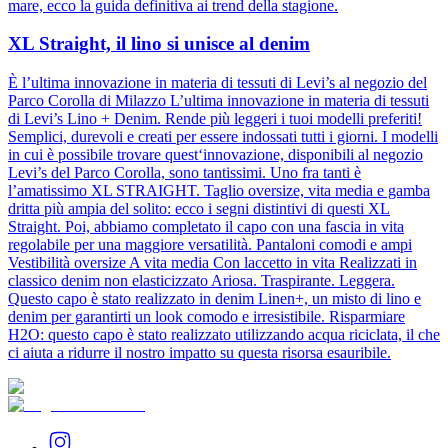
mare, ecco la guida definitiva ai trend della stagione.
XL Straight, il lino si unisce al denim
È l’ultima innovazione in materia di tessuti di Levi’s al negozio del
Parco Corolla di Milazzo L’ultima innovazione in materia di tessuti
di Levi’s Lino + Denim. Rende più leggeri i tuoi modelli preferiti!
Semplici, durevoli e creati per essere indossati tutti i giorni. I modelli
in cui è possibile trovare quest‘innovazione, disponibili al negozio
Levi’s del Parco Corolla, sono tantissimi. Uno fra tanti è
l’amatissimo XL STRAIGHT. Taglio oversize, vita media e gamba
dritta più ampia del solito: ecco i segni distintivi di questi XL
Straight. Poi, abbiamo completato il capo con una fascia in vita
regolabile per una maggiore versatilità. Pantaloni comodi e ampi
Vestibilità oversize A vita media Con laccetto in vita Realizzati in
classico denim non elasticizzato Ariosa. Traspirante. Leggera.
Questo capo è stato realizzato in denim Linen+, un misto di lino e
denim per garantirti un look comodo e irresistibile. Risparmiare
H2O: questo capo è stato realizzato utilizzando acqua riciclata, il che
ci aiuta a ridurre il nostro impatto su questa risorsa esauribile.