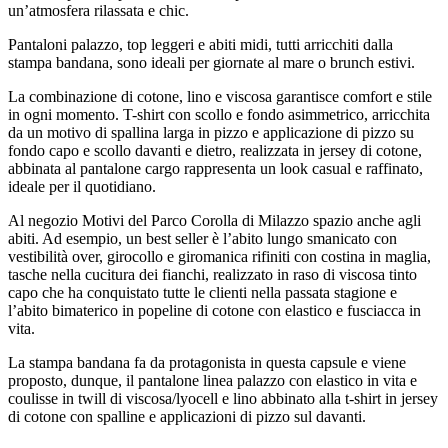
un’atmosfera rilassata e chic.
Pantaloni palazzo, top leggeri e abiti midi, tutti arricchiti dalla
stampa bandana, sono ideali per giornate al mare o brunch estivi.
La combinazione di cotone, lino e viscosa garantisce comfort e stile
in ogni momento. T-shirt con scollo e fondo asimmetrico, arricchita
da un motivo di spallina larga in pizzo e applicazione di pizzo su
fondo capo e scollo davanti e dietro, realizzata in jersey di cotone,
abbinata al pantalone cargo rappresenta un look casual e raffinato,
ideale per il quotidiano.
Al negozio Motivi del Parco Corolla di Milazzo spazio anche agli
abiti. Ad esempio, un best seller è l’abito lungo smanicato con
vestibilità over, girocollo e giromanica rifiniti con costina in maglia,
tasche nella cucitura dei fianchi, realizzato in raso di viscosa tinto
capo che ha conquistato tutte le clienti nella passata stagione e
l’abito bimaterico in popeline di cotone con elastico e fusciacca in
vita.
La stampa bandana fa da protagonista in questa capsule e viene
proposto, dunque, il pantalone linea palazzo con elastico in vita e
coulisse in twill di viscosa/lyocell e lino abbinato alla t-shirt in jersey
di cotone con spalline e applicazioni di pizzo sul davanti.