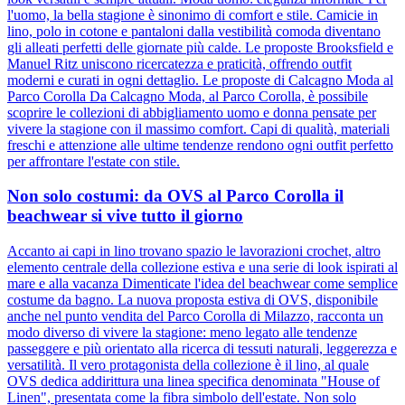
l'uomo, la bella stagione è sinonimo di comfort e stile. Camicie in
lino, polo in cotone e pantaloni dalla vestibilità comoda diventano
gli alleati perfetti delle giornate più calde. Le proposte Brooksfield e
Manuel Ritz uniscono ricercatezza e praticità, offrendo outfit
moderni e curati in ogni dettaglio. Le proposte di Calcagno Moda al
Parco Corolla Da Calcagno Moda, al Parco Corolla, è possibile
scoprire le collezioni di abbigliamento uomo e donna pensate per
vivere la stagione con il massimo comfort. Capi di qualità, materiali
freschi e attenzione alle ultime tendenze rendono ogni outfit perfetto
per affrontare l'estate con stile.
Non solo costumi: da OVS al Parco Corolla il
beachwear si vive tutto il giorno
Accanto ai capi in lino trovano spazio le lavorazioni crochet, altro
elemento centrale della collezione estiva e una serie di look ispirati al
mare e alla vacanza Dimenticate l'idea del beachwear come semplice
costume da bagno. La nuova proposta estiva di OVS, disponibile
anche nel punto vendita del Parco Corolla di Milazzo, racconta un
modo diverso di vivere la stagione: meno legato alle tendenze
passeggere e più orientato alla ricerca di tessuti naturali, leggerezza e
versatilità. Il vero protagonista della collezione è il lino, al quale
OVS dedica addirittura una linea specifica denominata "House of
Linen", presentata come la fibra simbolo dell'estate. Non solo