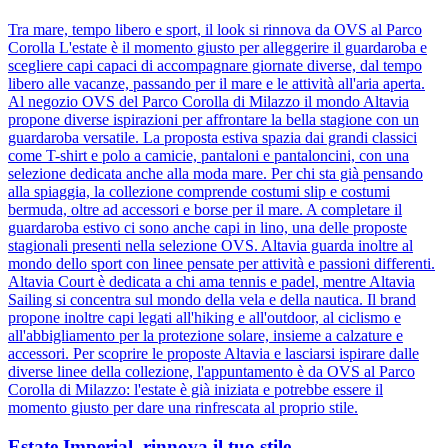
Tra mare, tempo libero e sport, il look si rinnova da OVS al Parco
Corolla L'estate è il momento giusto per alleggerire il guardaroba e
scegliere capi capaci di accompagnare giornate diverse, dal tempo
libero alle vacanze, passando per il mare e le attività all'aria aperta.
Al negozio OVS del Parco Corolla di Milazzo il mondo Altavia
propone diverse ispirazioni per affrontare la bella stagione con un
guardaroba versatile. La proposta estiva spazia dai grandi classici
come T-shirt e polo a camicie, pantaloni e pantaloncini, con una
selezione dedicata anche alla moda mare. Per chi sta già pensando
alla spiaggia, la collezione comprende costumi slip e costumi
bermuda, oltre ad accessori e borse per il mare. A completare il
guardaroba estivo ci sono anche capi in lino, una delle proposte
stagionali presenti nella selezione OVS. Altavia guarda inoltre al
mondo dello sport con linee pensate per attività e passioni differenti.
Altavia Court è dedicata a chi ama tennis e padel, mentre Altavia
Sailing si concentra sul mondo della vela e della nautica. Il brand
propone inoltre capi legati all'hiking e all'outdoor, al ciclismo e
all'abbigliamento per la protezione solare, insieme a calzature e
accessori. Per scoprire le proposte Altavia e lasciarsi ispirare dalle
diverse linee della collezione, l'appuntamento è da OVS al Parco
Corolla di Milazzo: l'estate è già iniziata e potrebbe essere il
momento giusto per dare una rinfrescata al proprio stile.
Estate Imperial, rinnova il tuo stile