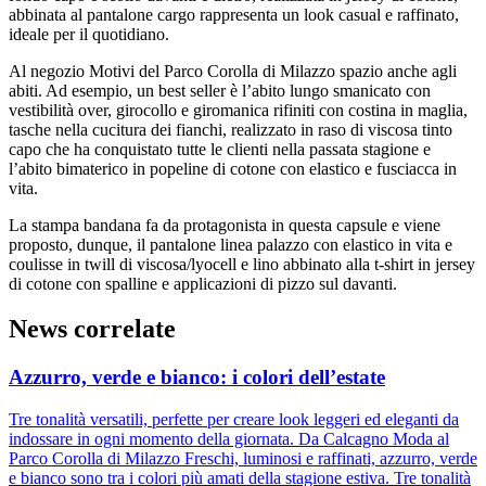
abbinata al pantalone cargo rappresenta un look casual e raffinato,
ideale per il quotidiano.
Al negozio Motivi del Parco Corolla di Milazzo spazio anche agli
abiti. Ad esempio, un best seller è l’abito lungo smanicato con
vestibilità over, girocollo e giromanica rifiniti con costina in maglia,
tasche nella cucitura dei fianchi, realizzato in raso di viscosa tinto
capo che ha conquistato tutte le clienti nella passata stagione e
l’abito bimaterico in popeline di cotone con elastico e fusciacca in
vita.
La stampa bandana fa da protagonista in questa capsule e viene
proposto, dunque, il pantalone linea palazzo con elastico in vita e
coulisse in twill di viscosa/lyocell e lino abbinato alla t-shirt in jersey
di cotone con spalline e applicazioni di pizzo sul davanti.
News correlate
Azzurro, verde e bianco: i colori dell’estate
Tre tonalità versatili, perfette per creare look leggeri ed eleganti da
indossare in ogni momento della giornata. Da Calcagno Moda al
Parco Corolla di Milazzo Freschi, luminosi e raffinati, azzurro, verde
e bianco sono tra i colori più amati della stagione estiva. Tre tonalità