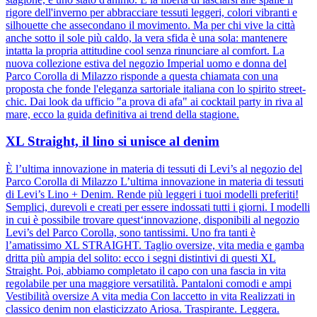
rigore dell'inverno per abbracciare tessuti leggeri, colori vibranti e
silhouette che assecondano il movimento. Ma per chi vive la città
anche sotto il sole più caldo, la vera sfida è una sola: mantenere
intatta la propria attitudine cool senza rinunciare al comfort. La
nuova collezione estiva del negozio Imperial uomo e donna del
Parco Corolla di Milazzo risponde a questa chiamata con una
proposta che fonde l'eleganza sartoriale italiana con lo spirito street-
chic. Dai look da ufficio "a prova di afa" ai cocktail party in riva al
mare, ecco la guida definitiva ai trend della stagione.
XL Straight, il lino si unisce al denim
È l’ultima innovazione in materia di tessuti di Levi’s al negozio del
Parco Corolla di Milazzo L’ultima innovazione in materia di tessuti
di Levi’s Lino + Denim. Rende più leggeri i tuoi modelli preferiti!
Semplici, durevoli e creati per essere indossati tutti i giorni. I modelli
in cui è possibile trovare quest‘innovazione, disponibili al negozio
Levi’s del Parco Corolla, sono tantissimi. Uno fra tanti è
l’amatissimo XL STRAIGHT. Taglio oversize, vita media e gamba
dritta più ampia del solito: ecco i segni distintivi di questi XL
Straight. Poi, abbiamo completato il capo con una fascia in vita
regolabile per una maggiore versatilità. Pantaloni comodi e ampi
Vestibilità oversize A vita media Con laccetto in vita Realizzati in
classico denim non elasticizzato Ariosa. Traspirante. Leggera.