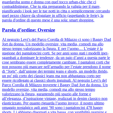
guardaroba uomo e donna con quel tocco urban-chic che ci
contraddistingue. Che tu stia preparando la valigia per il mare,
pianificando i look per le tue notti in citta o semplicemente cercando
quel pezzo chiave da sfoggiare in ufficio (aspettando le ferie), la
parola d'ordine di questo mese è una sola: smart shopping.
Parola d’ordine: Oversize
Al negozio Levi’s del Parco Corolla di Milazzo ci sono i Baggy Dad
Jort da donna. Un modello oversize, vita media, comodi ma allo
stesso tempo valorizzano la figura. E per l’uomo… L’estate è la
stagione dei pantaloncini corti. Se per anni sono stati i modelli iper-
sgambati a dominare le tendenze, da un paio d’anni a questa parte le
cose sembrano essere completamente cambiate. I pantaloni corti che
non possono più mancare nell’armadio per l’estate prendono il nome
di “Jorts“, dall’unione dei termini jeans e shorts, un modello ibrido,
un po' più corto dei classici jeans ma non abbastanza corto per
essere ricollegato ai classici shorts inguinali. Al negozio Levi’s del
Parco Corolla di Milazzo troverete i Baggy Dad Jort da donna. Un
modello oversize, vita media, comodi ma allo stesso tempo
valorizzano la figura, garantendo più spazio alle forme e
all’eleganza, d’ispirazione vintage, realizzati in denim classico non
elasticizzato. Per quanto riguarda l’uomo invece, il nostro ultimo
omaggio nostalgico agli anni ’90 sono i pantaloncini 478 baggy
shorts. Li abbiamo disegnati a vita bassa, con vestibilità oversize e