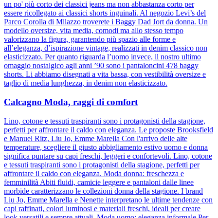
un po' più corto dei classici jeans ma non abbastanza corto per
essere ricollegato ai classici shorts inguinali. Al negozio Levi’s del
Parco Corolla di Milazzo troverete i Baggy Dad Jort da donna. Un
modello oversize, vita media, comodi ma allo stesso tempo
valorizzano la figura, garantendo più spazio alle forme e
all’eleganza, d’ispirazione vintage, realizzati in denim classico non
elasticizzato. Per quanto riguarda l’uomo invece, il nostro ultimo
omaggio nostalgico agli anni ’90 sono i pantaloncini 478 baggy
shorts. Li abbiamo disegnati a vita bassa, con vestibilità oversize e
taglio di media lunghezza, in denim non elasticizzato.
Calcagno Moda, raggi di comfort
Lino, cotone e tessuti traspiranti sono i protagonisti della stagione,
perfetti per affrontare il caldo con eleganza. Le proposte Brooksfield
e Manuel Ritz, Liu Jo, Emme Marella Con l'arrivo delle alte
temperature, scegliere il giusto abbigliamento estivo uomo e donna
significa puntare su capi freschi, leggeri e confortevoli. Lino, cotone
e tessuti traspiranti sono i protagonisti della stagione, perfetti per
affrontare il caldo con eleganza. Moda donna: freschezza e
femminilità Abiti fluidi, camicie leggere e pantaloni dalle linee
morbide caratterizzano le collezioni donna della stagione. I brand
Liu Jo, Emme Marella e Nenette interpretano le ultime tendenze con
capi raffinati, colori luminosi e materiali freschi, ideali per creare
look versatili e sempre attuali. Moda uomo: eleganza informale Per