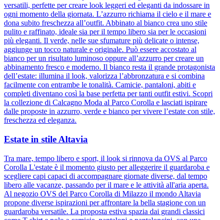
versatili, perfette per creare look leggeri ed eleganti da indossare in
ogni momento della giornata. L’azzurro richiama il cielo e il mare e
dona subito freschezza all’outfit. Abbinato al bianco crea uno stile
pulito e raffinato, ideale sia per il tempo libero sia per le occasioni
più eleganti. Il verde, nelle sue sfumature più delicate o intense,
aggiunge un tocco naturale e originale. Può essere accostato al
bianco per un risultato luminoso oppure all’azzurro per creare un
abbinamento fresco e moderno. Il bianco resta il grande protagonista
dell’estate: illumina il look, valorizza l’abbronzatura e si combina
facilmente con entrambe le tonalità. Camicie, pantaloni, abiti e
completi diventano così la base perfetta per tanti outfit estivi. Scopri
la collezione di Calcagno Moda al Parco Corolla e lasciati ispirare
dalle proposte in azzurro, verde e bianco per vivere l’estate con stile,
freschezza ed eleganza.
Estate in stile Altavia
Tra mare, tempo libero e sport, il look si rinnova da OVS al Parco
Corolla L'estate è il momento giusto per alleggerire il guardaroba e
scegliere capi capaci di accompagnare giornate diverse, dal tempo
libero alle vacanze, passando per il mare e le attività all'aria aperta.
Al negozio OVS del Parco Corolla di Milazzo il mondo Altavia
propone diverse ispirazioni per affrontare la bella stagione con un
guardaroba versatile. La proposta estiva spazia dai grandi classici