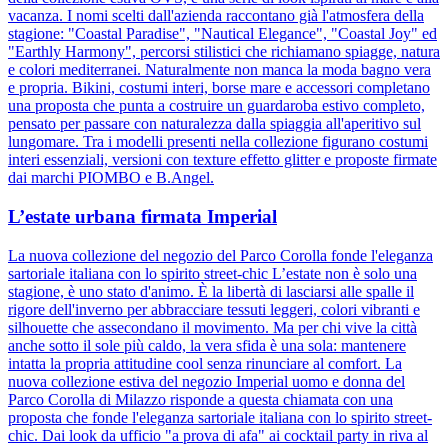
vacanza. I nomi scelti dall'azienda raccontano già l'atmosfera della
stagione: "Coastal Paradise", "Nautical Elegance", "Coastal Joy" ed
"Earthly Harmony", percorsi stilistici che richiamano spiagge, natura
e colori mediterranei. Naturalmente non manca la moda bagno vera
e propria. Bikini, costumi interi, borse mare e accessori completano
una proposta che punta a costruire un guardaroba estivo completo,
pensato per passare con naturalezza dalla spiaggia all'aperitivo sul
lungomare. Tra i modelli presenti nella collezione figurano costumi
interi essenziali, versioni con texture effetto glitter e proposte firmate
dai marchi PIOMBO e B.Angel.
L’estate urbana firmata Imperial
La nuova collezione del negozio del Parco Corolla fonde l'eleganza
sartoriale italiana con lo spirito street-chic L’estate non è solo una
stagione, è uno stato d'animo. È la libertà di lasciarsi alle spalle il
rigore dell'inverno per abbracciare tessuti leggeri, colori vibranti e
silhouette che assecondano il movimento. Ma per chi vive la città
anche sotto il sole più caldo, la vera sfida è una sola: mantenere
intatta la propria attitudine cool senza rinunciare al comfort. La
nuova collezione estiva del negozio Imperial uomo e donna del
Parco Corolla di Milazzo risponde a questa chiamata con una
proposta che fonde l'eleganza sartoriale italiana con lo spirito street-
chic. Dai look da ufficio "a prova di afa" ai cocktail party in riva al