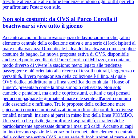
freschi e attenzione alle ultime tendenze rendono ogni outfit perfetto
per affrontare l'estate con stile.
Non solo costumi: da OVS al Parco Corolla il
beachwear si vive tutto il giorno
Accanto ai capi in lino trovano spazio le lavorazioni crochet, altro
elemento centrale della collezione estiva e una serie di look ispirati al
mare e alla vacanza Dimenticate l'idea del beachwear come semplice
costume da bagno. La nuova proposta estiva di OVS, disponibile
anche nel punto vendita del Parco Corolla di Milazzo, racconta un
modo diverso di vivere la stagione: meno legato alle tendenze
passeggere e più orientato alla ricerca di tessuti naturali, leggerezza e
versatilità. Il vero protagonista della collezione è il lino, al quale
OVS dedica addirittura una linea specifica denominata "House of
Linen", presentata come la fibra simbolo dell'estate. Non solo
camicie e pantaloni, ma anche copricostumi, caftani e capi pensati
per accompagnare le giornate al mare e le serate all'aperto con uno
stile essenziale e raffinato. Tra le proposte della collezione mare
spiccano i copricostumi realizzati in puro lino, disponibili in diverse
tonalità naturali, insieme ai parei in misto lino della linea PIOMBO.
Una scelta che privilegia comfort e traspirabilità, caratteristiche
particolarmente apprezzate durante i mesi più caldi. Accanto ai capi
in lino trovano spazio le lavorazioni crochet, altro elemento centrale
della collezione estiva OVS, e una serie di look ispirati al mare e alla