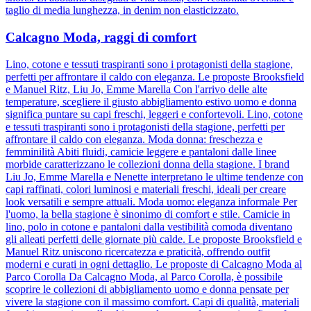
taglio di media lunghezza, in denim non elasticizzato.
Calcagno Moda, raggi di comfort
Lino, cotone e tessuti traspiranti sono i protagonisti della stagione,
perfetti per affrontare il caldo con eleganza. Le proposte Brooksfield
e Manuel Ritz, Liu Jo, Emme Marella Con l'arrivo delle alte
temperature, scegliere il giusto abbigliamento estivo uomo e donna
significa puntare su capi freschi, leggeri e confortevoli. Lino, cotone
e tessuti traspiranti sono i protagonisti della stagione, perfetti per
affrontare il caldo con eleganza. Moda donna: freschezza e
femminilità Abiti fluidi, camicie leggere e pantaloni dalle linee
morbide caratterizzano le collezioni donna della stagione. I brand
Liu Jo, Emme Marella e Nenette interpretano le ultime tendenze con
capi raffinati, colori luminosi e materiali freschi, ideali per creare
look versatili e sempre attuali. Moda uomo: eleganza informale Per
l'uomo, la bella stagione è sinonimo di comfort e stile. Camicie in
lino, polo in cotone e pantaloni dalla vestibilità comoda diventano
gli alleati perfetti delle giornate più calde. Le proposte Brooksfield e
Manuel Ritz uniscono ricercatezza e praticità, offrendo outfit
moderni e curati in ogni dettaglio. Le proposte di Calcagno Moda al
Parco Corolla Da Calcagno Moda, al Parco Corolla, è possibile
scoprire le collezioni di abbigliamento uomo e donna pensate per
vivere la stagione con il massimo comfort. Capi di qualità, materiali