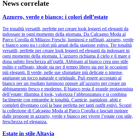
News correlate
Azzurro, verde e bianco: i colori dell’estate
Tre tonalità versatili, perfette per creare look leggeri ed eleganti da
indossare in ogni momento della giornata. Da Calcagno Moda al
Parco Corolla di Milazzo Freschi, luminosi e raffinati, azzurro, verde
e bianco sono tra i colori più amati della stagione estiva. Tre tonalità
versatili, perfette per creare look leggeri ed eleganti da indossare in
ogni momento della giornata. L’azzurro richiama il cielo e il mare e
dona subito freschezza all’outfit. Abbinato al bianco crea uno stile
pulito e raffinato, ideale sia per il tempo libero sia per le occasioni
più eleganti. Il verde, nelle sue sfumature più delicate o intense,
aggiunge un tocco naturale e originale. Può essere accostato al
bianco per un risultato luminoso oppure all’azzurro per creare un
abbinamento fresco e moderno. Il bianco resta il grande protagonista
dell’estate: illumina il look, valorizza l’abbronzatura e si combina
facilmente con entrambe le tonalità. Camicie, pantaloni, abiti e
completi diventano così la base perfetta per tanti outfit estivi. Scopri
la collezione di Calcagno Moda al Parco Corolla e lasciati ispirare
dalle proposte in azzurro, verde e bianco per vivere l’estate con stile,
freschezza ed eleganza.
Estate in stile Altavia