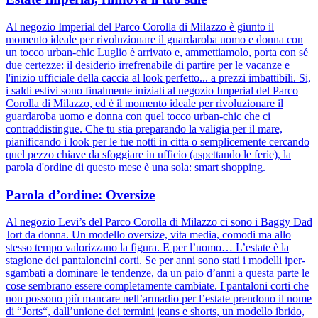
Al negozio Imperial del Parco Corolla di Milazzo è giunto il
momento ideale per rivoluzionare il guardaroba uomo e donna con
un tocco urban-chic Luglio è arrivato e, ammettiamolo, porta con sé
due certezze: il desiderio irrefrenabile di partire per le vacanze e
l'inizio ufficiale della caccia al look perfetto... a prezzi imbattibili. Si,
i saldi estivi sono finalmente iniziati al negozio Imperial del Parco
Corolla di Milazzo, ed è il momento ideale per rivoluzionare il
guardaroba uomo e donna con quel tocco urban-chic che ci
contraddistingue. Che tu stia preparando la valigia per il mare,
pianificando i look per le tue notti in citta o semplicemente cercando
quel pezzo chiave da sfoggiare in ufficio (aspettando le ferie), la
parola d'ordine di questo mese è una sola: smart shopping.
Parola d’ordine: Oversize
Al negozio Levi’s del Parco Corolla di Milazzo ci sono i Baggy Dad
Jort da donna. Un modello oversize, vita media, comodi ma allo
stesso tempo valorizzano la figura. E per l’uomo… L’estate è la
stagione dei pantaloncini corti. Se per anni sono stati i modelli iper-
sgambati a dominare le tendenze, da un paio d’anni a questa parte le
cose sembrano essere completamente cambiate. I pantaloni corti che
non possono più mancare nell’armadio per l’estate prendono il nome
di “Jorts“, dall’unione dei termini jeans e shorts, un modello ibrido,