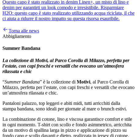
Questo capo è stato realizzato in denim Linen+, un misto di lino e
denim per garantirti un look comodo e irresistibile. Risparmiare
H2O: questo capo è stato realizzato utilizzando acqua riciclata, il che
ci aiuta a ridurre il nostro impatto su questa risorsa esauribile.
Torna alle news
Abbigliamento
Summer Bandana
La collezione di Motivi, al Parco Corolla di Milazzo, perfetta per
l’estate, con capi freschi e versatili che evocano un’atmosfera
rilassata e chic
“
Summer Bandana
” è la collezione di
Motivi
, al Parco Corolla di
Milazzo, perfetta per l’estate, con capi freschi e versatili che evocano
un’atmosfera rilassata e chic.
Pantaloni palazzo, top leggeri e abiti midi, tutti arricchiti dalla
stampa bandana, sono ideali per giornate al mare o brunch estivi.
La combinazione di cotone, lino e viscosa garantisce comfort e stile
in ogni momento. T-shirt con scollo e fondo asimmetrico, arricchita
da un motivo di spallina larga in pizzo e applicazione di pizzo su
fondo capo e scollo davanti e dietro, realizzata in jersey di cotone,