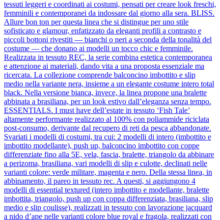
tessuti leggeri e coordinati ai costumi, pensati per creare look freschi,
femminili e contemporanei da indossare dal giorno alla sera. BLISS.
Allure bon ton per questa linea che si distingue per uno stile
sofisticato e glamour, enfatizzato da eleganti profili a contrasto e
piccoli bottoni rivestiti — bianchi o neri a seconda della tonalità del
costume — che donano ai modelli un tocco chic e femminile.
Realizzata in tessuto REC, la serie combina estetica contemporanea
e attenzione ai materiali, dando vita a una proposta essenziale ma
ricercata. La collezione comprende balconcino imbottito e slip
medio nella variante nera, insieme a un elegante costume intero total
black. Nella versione bianca, invece, la linea propone una bralette
abbinata a brasiliana, per un look estivo dall’eleganza senza tempo.
ESSENTIALS. I must have dell’estate in tessuto ‘Fish Tale’
altamente performante realizzato al 100% con poliammide riciclata
post-consumo, derivante dal recupero di reti da pesca abbandonate.
Svariati i modelli di costumi, tra cui: 2 modelli di intero (imbottito e
imbottito modellante), push up, balconcino imbottito con coppe
differenziate fino alla 5E, vela, fascia, bralette, triangolo da abbinare
a perizoma, brasiliana, vari modelli di slip e culotte, declinati nelle
varianti colore: verde militare, magenta e nero. Della stessa linea, in
abbinamento, il pareo in tessuto rec. A questi, si aggiungono 4
modelli di essential textured (intero imbottito e modellante, bralette
imbottita, triangolo, push up con coppa differenziata, brasiliana, slip
medio e slip coulisse), realizzati in tessuto con lavorazione jacquard
a nido d’ape nelle varianti colore blue royal e fragola, realizzati con