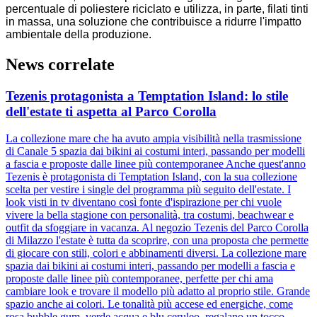
percentuale di poliestere riciclato e utilizza, in parte, filati tinti
in massa, una soluzione che contribuisce a ridurre l'impatto
ambientale della produzione.
News correlate
Tezenis protagonista a Temptation Island: lo stile
dell'estate ti aspetta al Parco Corolla
La collezione mare che ha avuto ampia visibilità nella trasmissione
di Canale 5 spazia dai bikini ai costumi interi, passando per modelli
a fascia e proposte dalle linee più contemporanee Anche quest'anno
Tezenis è protagonista di Temptation Island, con la sua collezione
scelta per vestire i single del programma più seguito dell'estate. I
look visti in tv diventano così fonte d'ispirazione per chi vuole
vivere la bella stagione con personalità, tra costumi, beachwear e
outfit da sfoggiare in vacanza. Al negozio Tezenis del Parco Corolla
di Milazzo l'estate è tutta da scoprire, con una proposta che permette
di giocare con stili, colori e abbinamenti diversi. La collezione mare
spazia dai bikini ai costumi interi, passando per modelli a fascia e
proposte dalle linee più contemporanee, perfette per chi ama
cambiare look e trovare il modello più adatto al proprio stile. Grande
spazio anche ai colori. Le tonalità più accese ed energiche, come
rosa bubble gum, verde acqua e blu ceruleo, regalano un tocco