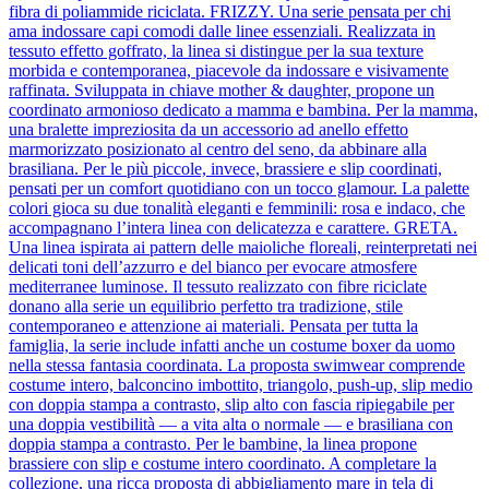
fibra di poliammide riciclata. FRIZZY. Una serie pensata per chi
ama indossare capi comodi dalle linee essenziali. Realizzata in
tessuto effetto goffrato, la linea si distingue per la sua texture
morbida e contemporanea, piacevole da indossare e visivamente
raffinata. Sviluppata in chiave mother & daughter, propone un
coordinato armonioso dedicato a mamma e bambina. Per la mamma,
una bralette impreziosita da un accessorio ad anello effetto
marmorizzato posizionato al centro del seno, da abbinare alla
brasiliana. Per le più piccole, invece, brassiere e slip coordinati,
pensati per un comfort quotidiano con un tocco glamour. La palette
colori gioca su due tonalità eleganti e femminili: rosa e indaco, che
accompagnano l’intera linea con delicatezza e carattere. GRETA.
Una linea ispirata ai pattern delle maioliche floreali, reinterpretati nei
delicati toni dell’azzurro e del bianco per evocare atmosfere
mediterranee luminose. Il tessuto realizzato con fibre riciclate
donano alla serie un equilibrio perfetto tra tradizione, stile
contemporaneo e attenzione ai materiali. Pensata per tutta la
famiglia, la serie include infatti anche un costume boxer da uomo
nella stessa fantasia coordinata. La proposta swimwear comprende
costume intero, balconcino imbottito, triangolo, push-up, slip medio
con doppia stampa a contrasto, slip alto con fascia ripiegabile per
una doppia vestibilità — a vita alta o normale — e brasiliana con
doppia stampa a contrasto. Per le bambine, la linea propone
brassiere con slip e costume intero coordinato. A completare la
collezione, una ricca proposta di abbigliamento mare in tela di