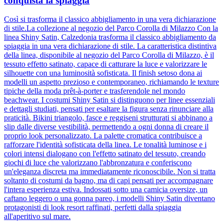
conquista la spiaggia
Così si trasforma il classico abbigliamento in una vera dichiarazione
di stile.La collezione al negozio del Parco Corolla di Milazzo Con la
linea Shiny Satin, Calzedonia trasforma il classico abbigliamento da
spiaggia in una vera dichiarazione di stile. La caratteristica distintiva
della linea, disponibile al negozio del Parco Corolla di Milazzo, è il
tessuto effetto satinato, capace di catturare la luce e valorizzare le
silhouette con una luminosità sofisticata. Il finish setoso dona ai
modelli un aspetto prezioso e contemporaneo, richiamando le texture
tipiche della moda prêt-à-porter e trasferendole nel mondo
beachwear. I costumi Shiny Satin si distinguono per linee essenziali
e dettagli studiati, pensati per esaltare la figura senza rinunciare alla
praticità. Bikini triangolo, fasce e reggiseni strutturati si abbinano a
slip dalle diverse vestibilità, permettendo a ogni donna di creare il
proprio look personalizzato. La palette cromatica contribuisce a
rafforzare l'identità sofisticata della linea. Le tonalità luminose e i
colori intensi dialogano con l'effetto satinato del tessuto, creando
giochi di luce che valorizzano l'abbronzatura e conferiscono
un'eleganza discreta ma immediatamente riconoscibile. Non si tratta
soltanto di costumi da bagno, ma di capi pensati per accompagnare
l'intera esperienza estiva. Indossati sotto una camicia oversize, un
caftano leggero o una gonna pareo, i modelli Shiny Satin diventano
protagonisti di look resort raffinati, perfetti dalla spiaggia
all'aperitivo sul mare.