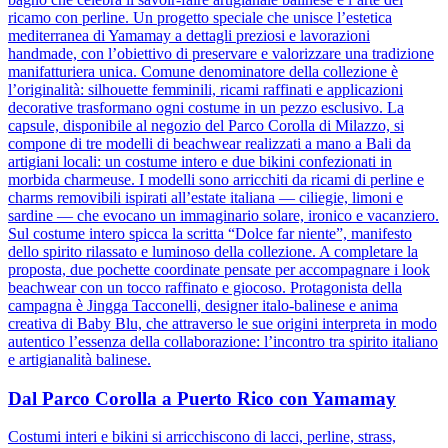
ricamo con perline. Un progetto speciale che unisce l’estetica
mediterranea di Yamamay a dettagli preziosi e lavorazioni
handmade, con l’obiettivo di preservare e valorizzare una tradizione
manifatturiera unica. Comune denominatore della collezione è
l’originalità: silhouette femminili, ricami raffinati e applicazioni
decorative trasformano ogni costume in un pezzo esclusivo. La
capsule, disponibile al negozio del Parco Corolla di Milazzo, si
compone di tre modelli di beachwear realizzati a mano a Bali da
artigiani locali: un costume intero e due bikini confezionati in
morbida charmeuse. I modelli sono arricchiti da ricami di perline e
charms removibili ispirati all’estate italiana — ciliegie, limoni e
sardine — che evocano un immaginario solare, ironico e vacanziero.
Sul costume intero spicca la scritta “Dolce far niente”, manifesto
dello spirito rilassato e luminoso della collezione. A completare la
proposta, due pochette coordinate pensate per accompagnare i look
beachwear con un tocco raffinato e giocoso. Protagonista della
campagna è Jingga Tacconelli, designer italo-balinese e anima
creativa di Baby Blu, che attraverso le sue origini interpreta in modo
autentico l’essenza della collaborazione: l’incontro tra spirito italiano
e artigianalità balinese.
Dal Parco Corolla a Puerto Rico con Yamamay
Costumi interi e bikini si arricchiscono di lacci, perline, strass,