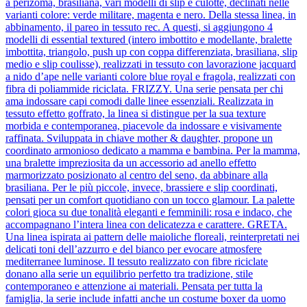
a perizoma, brasiliana, vari modelli di slip e culotte, declinati nelle
varianti colore: verde militare, magenta e nero. Della stessa linea, in
abbinamento, il pareo in tessuto rec. A questi, si aggiungono 4
modelli di essential textured (intero imbottito e modellante, bralette
imbottita, triangolo, push up con coppa differenziata, brasiliana, slip
medio e slip coulisse), realizzati in tessuto con lavorazione jacquard
a nido d’ape nelle varianti colore blue royal e fragola, realizzati con
fibra di poliammide riciclata. FRIZZY. Una serie pensata per chi
ama indossare capi comodi dalle linee essenziali. Realizzata in
tessuto effetto goffrato, la linea si distingue per la sua texture
morbida e contemporanea, piacevole da indossare e visivamente
raffinata. Sviluppata in chiave mother & daughter, propone un
coordinato armonioso dedicato a mamma e bambina. Per la mamma,
una bralette impreziosita da un accessorio ad anello effetto
marmorizzato posizionato al centro del seno, da abbinare alla
brasiliana. Per le più piccole, invece, brassiere e slip coordinati,
pensati per un comfort quotidiano con un tocco glamour. La palette
colori gioca su due tonalità eleganti e femminili: rosa e indaco, che
accompagnano l’intera linea con delicatezza e carattere. GRETA.
Una linea ispirata ai pattern delle maioliche floreali, reinterpretati nei
delicati toni dell’azzurro e del bianco per evocare atmosfere
mediterranee luminose. Il tessuto realizzato con fibre riciclate
donano alla serie un equilibrio perfetto tra tradizione, stile
contemporaneo e attenzione ai materiali. Pensata per tutta la
famiglia, la serie include infatti anche un costume boxer da uomo