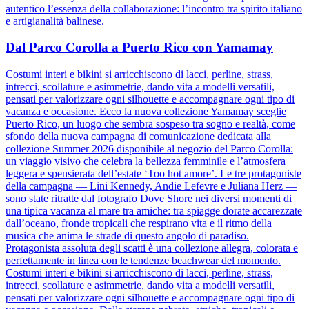
autentico l’essenza della collaborazione: l’incontro tra spirito italiano
e artigianalità balinese.
Dal Parco Corolla a Puerto Rico con Yamamay
Costumi interi e bikini si arricchiscono di lacci, perline, strass,
intrecci, scollature e asimmetrie, dando vita a modelli versatili,
pensati per valorizzare ogni silhouette e accompagnare ogni tipo di
vacanza e occasione. Ecco la nuova collezione Yamamay sceglie
Puerto Rico, un luogo che sembra sospeso tra sogno e realtà, come
sfondo della nuova campagna di comunicazione dedicata alla
collezione Summer 2026 disponibile al negozio del Parco Corolla:
un viaggio visivo che celebra la bellezza femminile e l’atmosfera
leggera e spensierata dell’estate ‘Too hot amore’. Le tre protagoniste
della campagna — Lini Kennedy, Andie Lefevre e Juliana Herz —
sono state ritratte dal fotografo Dove Shore nei diversi momenti di
una tipica vacanza al mare tra amiche: tra spiagge dorate accarezzate
dall’oceano, fronde tropicali che respirano vita e il ritmo della
musica che anima le strade di questo angolo di paradiso.
Protagonista assoluta degli scatti è una collezione allegra, colorata e
perfettamente in linea con le tendenze beachwear del momento.
Costumi interi e bikini si arricchiscono di lacci, perline, strass,
intrecci, scollature e asimmetrie, dando vita a modelli versatili,
pensati per valorizzare ogni silhouette e accompagnare ogni tipo di