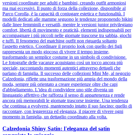
versioni coordinate per adulti e bambini, creando outfit armoniosi
ma mai eccessivi. Il punto di forza della collezione, disponibile al
Parco Corolla, è la capacità di coniugare estetica e funzionalità. I
modelli dedicati alle mamme seguono le tendenze proponendo bikini
dalle linee femminili e versatili, mentre le versioni junior privilegiano
comfort, libertà di movimento e praticità, elementi indispensabili per
accompagnare i più piccoli nelle giornate trascorse tra sabbia, giochi
e tuffi. Il fenomeno del matching outfit non riguarda soltanto
l'aspetto estetico. Coordinare il proprio look con quello dei figli
rappresenta un modo giocoso di vivere il tempo insieme,
trasformando un semplice costume in un simbolo di condivisione.
Le fotografie delle vacanze acquistano così un tocco ancora più
speciale, raccontando momenti autentici attraverso dettagli che
parlano di famiglia. Il successo delle collezioni Mini Me, al negozio
Calzedonia, riflette una trasformazione più ampia del mondo della
moda, sempre più orientato a creare esperienze oltre che capi
d'abbigliamento. L'idea di condividere uno stile diventa un
linguaggio affettivo che rafforza il senso di appartenenza e rende
ancora più memorabili le giornate trascorse insieme. Una tendenza
che continua a evolversi, mantenendo intatto il suo fascino: quello di
raccontare, con leggerezza ed eleganza, il piacere di vivere ogni
momento in famiglia, un dettaglio coordinato alla volta.
Calzedonia Shiny Satin: l'eleganza del satin