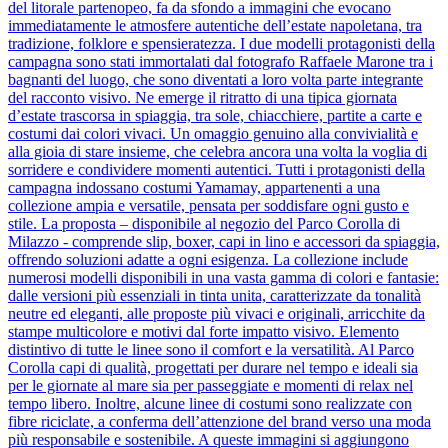
del litorale partenopeo, fa da sfondo a immagini che evocano
immediatamente le atmosfere autentiche dell’estate napoletana, tra
tradizione, folklore e spensieratezza. I due modelli protagonisti della
campagna sono stati immortalati dal fotografo Raffaele Marone tra i
bagnanti del luogo, che sono diventati a loro volta parte integrante
del racconto visivo. Ne emerge il ritratto di una tipica giornata
d’estate trascorsa in spiaggia, tra sole, chiacchiere, partite a carte e
costumi dai colori vivaci. Un omaggio genuino alla convivialità e
alla gioia di stare insieme, che celebra ancora una volta la voglia di
sorridere e condividere momenti autentici. Tutti i protagonisti della
campagna indossano costumi Yamamay, appartenenti a una
collezione ampia e versatile, pensata per soddisfare ogni gusto e
stile. La proposta – disponibile al negozio del Parco Corolla di
Milazzo - comprende slip, boxer, capi in lino e accessori da spiaggia,
offrendo soluzioni adatte a ogni esigenza. La collezione include
numerosi modelli disponibili in una vasta gamma di colori e fantasie:
dalle versioni più essenziali in tinta unita, caratterizzate da tonalità
neutre ed eleganti, alle proposte più vivaci e originali, arricchite da
stampe multicolore e motivi dal forte impatto visivo. Elemento
distintivo di tutte le linee sono il comfort e la versatilità. Al Parco
Corolla capi di qualità, progettati per durare nel tempo e ideali sia
per le giornate al mare sia per passeggiate e momenti di relax nel
tempo libero. Inoltre, alcune linee di costumi sono realizzate con
fibre riciclate, a conferma dell’attenzione del brand verso una moda
più responsabile e sostenibile. A queste immagini si aggiungono