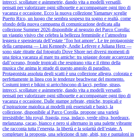
intrecci, scollature e asimmetrie, dando vita a modelli versatili,
pensati per valorizzare ogni silhouette e accompagnare ogni tipo di
vacanza e occasione. Ecco la nuova collezione Yamamay sceglie
Puerto Rico, un luogo che sembra sospeso tra sogno e realtà, come
sfondo della nuova campagna di comunicazione dedicata alla
collezione Summer 2026 disponibile al negozio del Parco Corolla:
un viaggio visivo che celebra la bellezza femminile e l’atmosfera
leggera e spensierata dell’estate ‘Too hot amore’. Le tre protagoniste
della campagna — Lini Kennedy, Andie Lefevre e Juliana Herz —
sono state ritratte dal fotografo Dove Shore nei diversi momenti di
una tipica vacanza al mare tra amiche: tra spiagge dorate accarezzate
dall’oceano, fronde tropicali che respirano vita e il ritmo della
musica che anima le strade di questo angolo di paradiso.
Protagonista assoluta degli scatti è una collezione allegra, colorata e
perfettamente in linea con le tendenze beachwear del momento.
Costumi interi e bikini si arricchiscono di lacci, perline, strass,
intrecci, scollature e asimmetrie, dando vita a modelli versatili,
pensati per valorizzare ogni silhouette e accompagnare ogni tipo di
vacanza e occasione. Dalle stampe zebrate, etniche, tropicali e
d’ispirazione maiolica ai modelli più essenziali e basici, la
collezione, disponibile al Parco Corolla, propone una varietà
irresistibile: blu royal, fragola, rosa, indaco, verde oliva, bordeaux,
melanzana, cacao, bianco e nero si alternano in una palette vibrante
che racconta tutta l’energia, la libertà e la solarità dell’estate. A
completare la proposta, una selezione di tute, abiti, top e pantaloni in