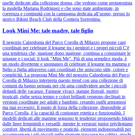
quelle dedicate alla collezione donna, che vedono come protagonista
la modella Mariana Rodriguez e che sono state ambientate, in
coerenza e continuità con la campagna dedicata all’uomo, presso lo
storico Bikini Beach Club della Costiera Sorrentina.
Look Mini Me: tale madre, tale figlio
Il negozio Calzedonia del Parco Corolla di Milazzo propone capi
coordinati per celebrare il legame tra i genitori e i propri piccoli C'è
una tendenza che, stagione dopo stagione, continua a conquistare le
spiagge e i social: il look "Mini Me". Più di una semplice moda, è
un modo divertente e spontaneo di celebrare il legame tra mamma e
figlio o figlia attraverso capi coordinati che uniscono stile, colore e
complicità. La proposta Mini Me del negozio Calzedonia del Parco
Corolla di Milazzo interpreta questo trend con una collezione di
costumi da bagno pensata per chi ama condividere anche i piccoli
dettagli delle vacanze. Fantasie vivaci, stampe floreali, motivi
tropicali, righe senza tempo e colori brillanti vengono declinati in
versioni coordinate per adulti e bambini, creando outfit armoniosi
ma mai eccessivi. Il punto di forza della collezione, disponibile al
Parco Corolla, è la capacità di coniugare estetica e funzionalità. I
modelli dedicati alle mamme seguono le tendenze proponendo bikini
dalle linee femminili e versatili, mentre le versioni junior privilegiano
comfort, libertà di movimento e praticità, elementi indispensabili per
accompagnare i più piccoli nelle giornate trascorse tra sabbia, giochi