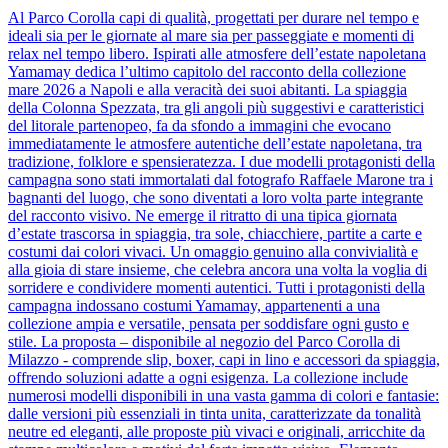
Al Parco Corolla capi di qualità, progettati per durare nel tempo e
ideali sia per le giornate al mare sia per passeggiate e momenti di
relax nel tempo libero. Ispirati alle atmosfere dell’estate napoletana
Yamamay dedica l’ultimo capitolo del racconto della collezione
mare 2026 a Napoli e alla veracità dei suoi abitanti. La spiaggia
della Colonna Spezzata, tra gli angoli più suggestivi e caratteristici
del litorale partenopeo, fa da sfondo a immagini che evocano
immediatamente le atmosfere autentiche dell’estate napoletana, tra
tradizione, folklore e spensieratezza. I due modelli protagonisti della
campagna sono stati immortalati dal fotografo Raffaele Marone tra i
bagnanti del luogo, che sono diventati a loro volta parte integrante
del racconto visivo. Ne emerge il ritratto di una tipica giornata
d’estate trascorsa in spiaggia, tra sole, chiacchiere, partite a carte e
costumi dai colori vivaci. Un omaggio genuino alla convivialità e
alla gioia di stare insieme, che celebra ancora una volta la voglia di
sorridere e condividere momenti autentici. Tutti i protagonisti della
campagna indossano costumi Yamamay, appartenenti a una
collezione ampia e versatile, pensata per soddisfare ogni gusto e
stile. La proposta – disponibile al negozio del Parco Corolla di
Milazzo - comprende slip, boxer, capi in lino e accessori da spiaggia,
offrendo soluzioni adatte a ogni esigenza. La collezione include
numerosi modelli disponibili in una vasta gamma di colori e fantasie:
dalle versioni più essenziali in tinta unita, caratterizzate da tonalità
neutre ed eleganti, alle proposte più vivaci e originali, arricchite da