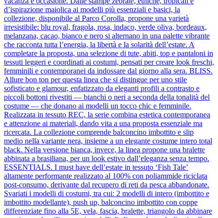
vacanza e occasione. Dalle stampe zebrate, etniche, tropicali e
d’ispirazione maiolica ai modelli più essenziali e basici, la
collezione, disponibile al Parco Corolla, propone una varietà
irresistibile: blu royal, fragola, rosa, indaco, verde oliva, bordeaux,
melanzana, cacao, bianco e nero si alternano in una palette vibrante
che racconta tutta l’energia, la libertà e la solarità dell’estate. A
completare la proposta, una selezione di tute, abiti, top e pantaloni in
tessuti leggeri e coordinati ai costumi, pensati per creare look freschi,
femminili e contemporanei da indossare dal giorno alla sera. BLISS.
Allure bon ton per questa linea che si distingue per uno stile
sofisticato e glamour, enfatizzato da eleganti profili a contrasto e
piccoli bottoni rivestiti — bianchi o neri a seconda della tonalità del
costume — che donano ai modelli un tocco chic e femminile.
Realizzata in tessuto REC, la serie combina estetica contemporanea
e attenzione ai materiali, dando vita a una proposta essenziale ma
ricercata. La collezione comprende balconcino imbottito e slip
medio nella variante nera, insieme a un elegante costume intero total
black. Nella versione bianca, invece, la linea propone una bralette
abbinata a brasiliana, per un look estivo dall’eleganza senza tempo.
ESSENTIALS. I must have dell’estate in tessuto ‘Fish Tale’
altamente performante realizzato al 100% con poliammide riciclata
post-consumo, derivante dal recupero di reti da pesca abbandonate.
Svariati i modelli di costumi, tra cui: 2 modelli di intero (imbottito e
imbottito modellante), push up, balconcino imbottito con coppe
differenziate fino alla 5E, vela, fascia, bralette, triangolo da abbinare