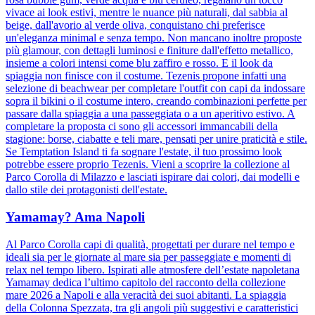
vivace ai look estivi, mentre le nuance più naturali, dal sabbia al
beige, dall'avorio al verde oliva, conquistano chi preferisce
un'eleganza minimal e senza tempo. Non mancano inoltre proposte
più glamour, con dettagli luminosi e finiture dall'effetto metallico,
insieme a colori intensi come blu zaffiro e rosso. E il look da
spiaggia non finisce con il costume. Tezenis propone infatti una
selezione di beachwear per completare l'outfit con capi da indossare
sopra il bikini o il costume intero, creando combinazioni perfette per
passare dalla spiaggia a una passeggiata o a un aperitivo estivo. A
completare la proposta ci sono gli accessori immancabili della
stagione: borse, ciabatte e teli mare, pensati per unire praticità e stile.
Se Temptation Island ti fa sognare l'estate, il tuo prossimo look
potrebbe essere proprio Tezenis. Vieni a scoprire la collezione al
Parco Corolla di Milazzo e lasciati ispirare dai colori, dai modelli e
dallo stile dei protagonisti dell'estate.
Yamamay? Ama Napoli
Al Parco Corolla capi di qualità, progettati per durare nel tempo e
ideali sia per le giornate al mare sia per passeggiate e momenti di
relax nel tempo libero. Ispirati alle atmosfere dell’estate napoletana
Yamamay dedica l’ultimo capitolo del racconto della collezione
mare 2026 a Napoli e alla veracità dei suoi abitanti. La spiaggia
della Colonna Spezzata, tra gli angoli più suggestivi e caratteristici