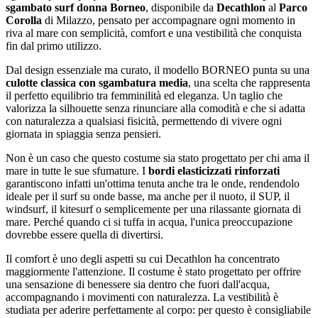
sgambato surf donna Borneo
, disponibile da
Decathlon
al
Parco
Corolla
di Milazzo, pensato per accompagnare ogni momento in
riva al mare con semplicità, comfort e una vestibilità che conquista
fin dal primo utilizzo.
Dal design essenziale ma curato, il modello BORNEO punta su una
culotte classica con sgambatura media
, una scelta che rappresenta
il perfetto equilibrio tra femminilità ed eleganza. Un taglio che
valorizza la silhouette senza rinunciare alla comodità e che si adatta
con naturalezza a qualsiasi fisicità, permettendo di vivere ogni
giornata in spiaggia senza pensieri.
Non è un caso che questo costume sia stato progettato per chi ama il
mare in tutte le sue sfumature. I
bordi elasticizzati rinforzati
garantiscono infatti un'ottima tenuta anche tra le onde, rendendolo
ideale per il surf su onde basse, ma anche per il nuoto, il SUP, il
windsurf, il kitesurf o semplicemente per una rilassante giornata di
mare. Perché quando ci si tuffa in acqua, l'unica preoccupazione
dovrebbe essere quella di divertirsi.
Il comfort è uno degli aspetti su cui Decathlon ha concentrato
maggiormente l'attenzione. Il costume è stato progettato per offrire
una sensazione di benessere sia dentro che fuori dall'acqua,
accompagnando i movimenti con naturalezza. La vestibilità è
studiata per aderire perfettamente al corpo: per questo è consigliabile