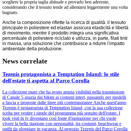
scegliere la propria taglia abituale e provarlo ben aderente,
considerando che il tessuto tende ad allentarsi leggermente una volta
bagnato.
Anche la composizione riflette la ricerca di qualità: il tessuto
principale in poliestere ed elastan assicura elasticità e libertà
di movimento, mentre il prodotto integra una significativa
percentuale di poliestere riciclato e utilizza, in parte, filati tinti
in massa, una soluzione che contribuisce a ridurre l'impatto
ambientale della produzione.
News correlate
Tezenis protagonista a Temptation Island: lo stile
dell'estate ti aspetta al Parco Corolla
La collezione mare che ha avuto ampia visibilità nella trasmissione
di Canale 5 spazia dai bikini ai costumi interi, passando per modelli
a fascia e proposte dalle linee più contemporanee Anche quest'anno
Tezenis è protagonista di Temptation Island, con la sua collezione
scelta per vestire i single del programma più seguito dell'estate. I
look visti in tv diventano così fonte d'ispirazione per chi vuole
vivere la bella stagione con personalità, tra costumi, beachwear e
outfit da sfoggiare in vacanza. Al negozio Tezenis del Parco Corolla