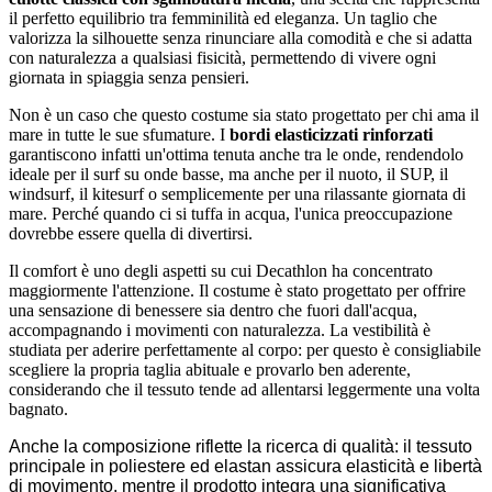
il perfetto equilibrio tra femminilità ed eleganza. Un taglio che
valorizza la silhouette senza rinunciare alla comodità e che si adatta
con naturalezza a qualsiasi fisicità, permettendo di vivere ogni
giornata in spiaggia senza pensieri.
Non è un caso che questo costume sia stato progettato per chi ama il
mare in tutte le sue sfumature. I
bordi elasticizzati rinforzati
garantiscono infatti un'ottima tenuta anche tra le onde, rendendolo
ideale per il surf su onde basse, ma anche per il nuoto, il SUP, il
windsurf, il kitesurf o semplicemente per una rilassante giornata di
mare. Perché quando ci si tuffa in acqua, l'unica preoccupazione
dovrebbe essere quella di divertirsi.
Il comfort è uno degli aspetti su cui Decathlon ha concentrato
maggiormente l'attenzione. Il costume è stato progettato per offrire
una sensazione di benessere sia dentro che fuori dall'acqua,
accompagnando i movimenti con naturalezza. La vestibilità è
studiata per aderire perfettamente al corpo: per questo è consigliabile
scegliere la propria taglia abituale e provarlo ben aderente,
considerando che il tessuto tende ad allentarsi leggermente una volta
bagnato.
Anche la composizione riflette la ricerca di qualità: il tessuto
principale in poliestere ed elastan assicura elasticità e libertà
di movimento, mentre il prodotto integra una significativa