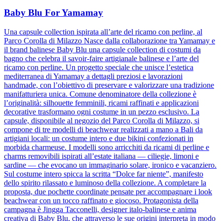
Baby Blu For Yamamay
Una capsule collection ispirata all’arte del ricamo con perline, al
Parco Corolla di Milazzo Nasce dalla collaborazione tra Yamamay e
il brand balinese Baby Blu una capsule collection di costumi da
bagno che celebra il savoir-faire artigianale balinese e l’arte del
ricamo con perline. Un progetto speciale che unisce l’estetica
mediterranea di Yamamay a dettagli preziosi e lavorazioni
handmade, con l’obiettivo di preservare e valorizzare una tradizione
manifatturiera unica. Comune denominatore della collezione è
l’originalità: silhouette femminili, ricami raffinati e applicazioni
decorative trasformano ogni costume in un pezzo esclusivo. La
capsule, disponibile al negozio del Parco Corolla di Milazzo, si
compone di tre modelli di beachwear realizzati a mano a Bali da
artigiani locali: un costume intero e due bikini confezionati in
morbida charmeuse. I modelli sono arricchiti da ricami di perline e
charms removibili ispirati all’estate italiana — ciliegie, limoni e
sardine — che evocano un immaginario solare, ironico e vacanziero.
Sul costume intero spicca la scritta “Dolce far niente”, manifesto
dello spirito rilassato e luminoso della collezione. A completare la
proposta, due pochette coordinate pensate per accompagnare i look
beachwear con un tocco raffinato e giocoso. Protagonista della
campagna è Jingga Tacconelli, designer italo-balinese e anima
creativa di Baby Blu, che attraverso le sue origini interpreta in modo