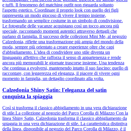
e tuffi. Il fenomeno del matching outfit non riguarda soltanto
l'aspetto estetico. Coordinare il proprio look con quello dei figli
rappresenta un modo giocoso di vivere il tempo insieme,
trasformando un semplice costume in un simbolo di condivisione.
Le fotografie delle vacanze acquistano così un tocco ancora più
speciale, raccontando momenti autentici attraverso dettagli che
parlano di famiglia. Il successo delle collezioni Mini Me, al negozio
Calzedonia, riflette una trasformazione più ampia del mondo della
moda, sempre più orientato a creare esperienze oltre che capi
d'abbigliamento. L'idea di condividere uno stile diventa un
linguaggio affettivo che rafforza il senso di appartenenza e rende
ancora più memorabili le giornate trascorse insieme. Una tendenza
che continua a evolversi, mantenendo intatto il suo fascino: quello di
raccontare, con leggerezza ed eleganza, il piacere di vivere ogni
momento in famiglia, un dettaglio coordinato alla volta.
Calzedonia Shiny Satin: l'eleganza del satin
conquista la spiaggia
Così si trasforma il classico abbigliamento in una vera dichiarazione
di stile.La collezione al negozio del Parco Corolla di Milazzo Con la
linea Shiny Satin, Calzedonia trasforma il classico abbigliamento da
spiaggia in una vera dichiarazione di stile. La caratteristica distintiva
della linea, disponibile al negozio del Parco Corolla di Milazzo, è il