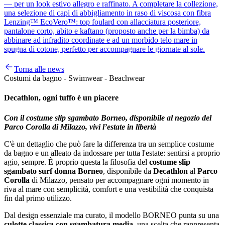
— per un look estivo allegro e raffinato. A completare la collezione,
una selezione di capi di abbigliamento in raso di viscosa con fibra
Lenzing™ EcoVero™: top foulard con allacciatura posteriore,
pantalone corto, abito e kaftano (proposto anche per la bimba) da
abbinare ad infradito coordinate e ad un morbido telo mare in
spugna di cotone, perfetto per accompagnare le giornate al sole.
Torna alle news
Costumi da bagno - Swimwear - Beachwear
Decathlon, ogni tuffo è un piacere
Con il costume slip sgambato Borneo, disponibile al negozio del
Parco Corolla di Milazzo, vivi l’estate in libertà
C'è un dettaglio che può fare la differenza tra un semplice costume
da bagno e un alleato da indossare per tutta l'estate: sentirsi a proprio
agio, sempre. È proprio questa la filosofia del
costume slip
sgambato surf donna Borneo
, disponibile da
Decathlon
al
Parco
Corolla
di Milazzo, pensato per accompagnare ogni momento in
riva al mare con semplicità, comfort e una vestibilità che conquista
fin dal primo utilizzo.
Dal design essenziale ma curato, il modello BORNEO punta su una
culotte classica con sgambatura media
, una scelta che rappresenta