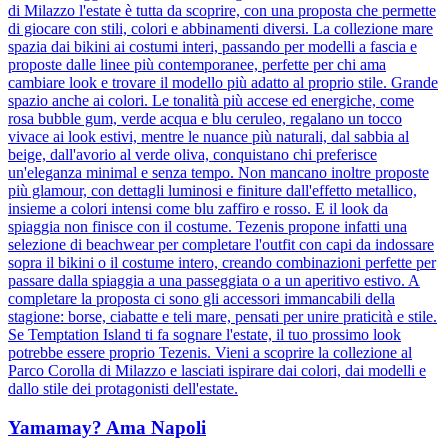
di Milazzo l'estate è tutta da scoprire, con una proposta che permette
di giocare con stili, colori e abbinamenti diversi. La collezione mare
spazia dai bikini ai costumi interi, passando per modelli a fascia e
proposte dalle linee più contemporanee, perfette per chi ama
cambiare look e trovare il modello più adatto al proprio stile. Grande
spazio anche ai colori. Le tonalità più accese ed energiche, come
rosa bubble gum, verde acqua e blu ceruleo, regalano un tocco
vivace ai look estivi, mentre le nuance più naturali, dal sabbia al
beige, dall'avorio al verde oliva, conquistano chi preferisce
un'eleganza minimal e senza tempo. Non mancano inoltre proposte
più glamour, con dettagli luminosi e finiture dall'effetto metallico,
insieme a colori intensi come blu zaffiro e rosso. E il look da
spiaggia non finisce con il costume. Tezenis propone infatti una
selezione di beachwear per completare l'outfit con capi da indossare
sopra il bikini o il costume intero, creando combinazioni perfette per
passare dalla spiaggia a una passeggiata o a un aperitivo estivo. A
completare la proposta ci sono gli accessori immancabili della
stagione: borse, ciabatte e teli mare, pensati per unire praticità e stile.
Se Temptation Island ti fa sognare l'estate, il tuo prossimo look
potrebbe essere proprio Tezenis. Vieni a scoprire la collezione al
Parco Corolla di Milazzo e lasciati ispirare dai colori, dai modelli e
dallo stile dei protagonisti dell'estate.
Yamamay? Ama Napoli