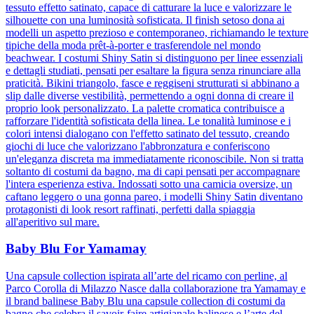
tessuto effetto satinato, capace di catturare la luce e valorizzare le
silhouette con una luminosità sofisticata. Il finish setoso dona ai
modelli un aspetto prezioso e contemporaneo, richiamando le texture
tipiche della moda prêt-à-porter e trasferendole nel mondo
beachwear. I costumi Shiny Satin si distinguono per linee essenziali
e dettagli studiati, pensati per esaltare la figura senza rinunciare alla
praticità. Bikini triangolo, fasce e reggiseni strutturati si abbinano a
slip dalle diverse vestibilità, permettendo a ogni donna di creare il
proprio look personalizzato. La palette cromatica contribuisce a
rafforzare l'identità sofisticata della linea. Le tonalità luminose e i
colori intensi dialogano con l'effetto satinato del tessuto, creando
giochi di luce che valorizzano l'abbronzatura e conferiscono
un'eleganza discreta ma immediatamente riconoscibile. Non si tratta
soltanto di costumi da bagno, ma di capi pensati per accompagnare
l'intera esperienza estiva. Indossati sotto una camicia oversize, un
caftano leggero o una gonna pareo, i modelli Shiny Satin diventano
protagonisti di look resort raffinati, perfetti dalla spiaggia
all'aperitivo sul mare.
Baby Blu For Yamamay
Una capsule collection ispirata all’arte del ricamo con perline, al
Parco Corolla di Milazzo Nasce dalla collaborazione tra Yamamay e
il brand balinese Baby Blu una capsule collection di costumi da
bagno che celebra il savoir-faire artigianale balinese e l’arte del