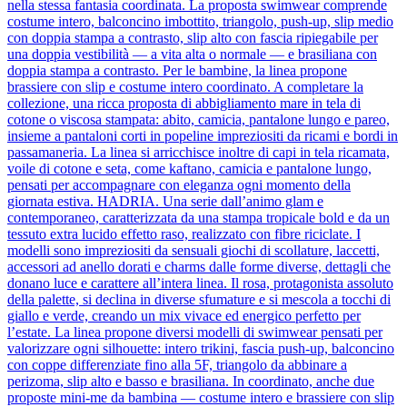
nella stessa fantasia coordinata. La proposta swimwear comprende
costume intero, balconcino imbottito, triangolo, push-up, slip medio
con doppia stampa a contrasto, slip alto con fascia ripiegabile per
una doppia vestibilità — a vita alta o normale — e brasiliana con
doppia stampa a contrasto. Per le bambine, la linea propone
brassiere con slip e costume intero coordinato. A completare la
collezione, una ricca proposta di abbigliamento mare in tela di
cotone o viscosa stampata: abito, camicia, pantalone lungo e pareo,
insieme a pantaloni corti in popeline impreziositi da ricami e bordi in
passamaneria. La linea si arricchisce inoltre di capi in tela ricamata,
voile di cotone e seta, come kaftano, camicia e pantalone lungo,
pensati per accompagnare con eleganza ogni momento della
giornata estiva. HADRIA. Una serie dall’animo glam e
contemporaneo, caratterizzata da una stampa tropicale bold e da un
tessuto extra lucido effetto raso, realizzato con fibre riciclate. I
modelli sono impreziositi da sensuali giochi di scollature, laccetti,
accessori ad anello dorati e charms dalle forme diverse, dettagli che
donano luce e carattere all’intera linea. Il rosa, protagonista assoluto
della palette, si declina in diverse sfumature e si mescola a tocchi di
giallo e verde, creando un mix vivace ed energico perfetto per
l’estate. La linea propone diversi modelli di swimwear pensati per
valorizzare ogni silhouette: intero trikini, fascia push-up, balconcino
con coppe differenziate fino alla 5F, triangolo da abbinare a
perizoma, slip alto e basso e brasiliana. In coordinato, anche due
proposte mini-me da bambina — costume intero e brassiere con slip