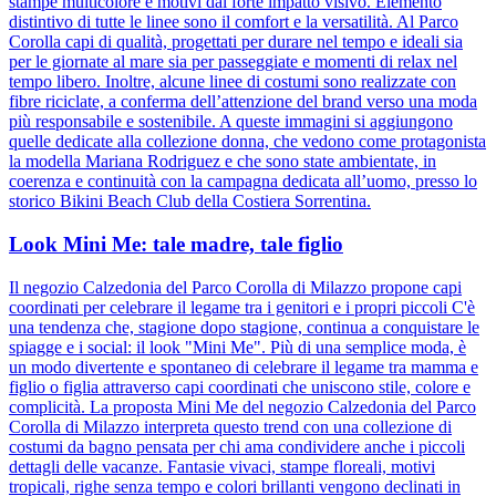
stampe multicolore e motivi dal forte impatto visivo. Elemento
distintivo di tutte le linee sono il comfort e la versatilità. Al Parco
Corolla capi di qualità, progettati per durare nel tempo e ideali sia
per le giornate al mare sia per passeggiate e momenti di relax nel
tempo libero. Inoltre, alcune linee di costumi sono realizzate con
fibre riciclate, a conferma dell’attenzione del brand verso una moda
più responsabile e sostenibile. A queste immagini si aggiungono
quelle dedicate alla collezione donna, che vedono come protagonista
la modella Mariana Rodriguez e che sono state ambientate, in
coerenza e continuità con la campagna dedicata all’uomo, presso lo
storico Bikini Beach Club della Costiera Sorrentina.
Look Mini Me: tale madre, tale figlio
Il negozio Calzedonia del Parco Corolla di Milazzo propone capi
coordinati per celebrare il legame tra i genitori e i propri piccoli C'è
una tendenza che, stagione dopo stagione, continua a conquistare le
spiagge e i social: il look "Mini Me". Più di una semplice moda, è
un modo divertente e spontaneo di celebrare il legame tra mamma e
figlio o figlia attraverso capi coordinati che uniscono stile, colore e
complicità. La proposta Mini Me del negozio Calzedonia del Parco
Corolla di Milazzo interpreta questo trend con una collezione di
costumi da bagno pensata per chi ama condividere anche i piccoli
dettagli delle vacanze. Fantasie vivaci, stampe floreali, motivi
tropicali, righe senza tempo e colori brillanti vengono declinati in