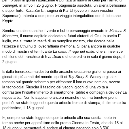
per i prossimi giorni l’attenzione è puntata di nuovo al cielo per l’arrivo di
Supergirl
, in arrivo il 25 giugno. Protagonista assoluta, un’aliena bellissima
e super forte: Kara Zor-El, cugina di Kal-El (ovvero il buon vecchio
Superman), intenta a compiere un viaggio intergalattico con il fido cane
Krypto.
Sembra un alieno anche il verde e buffo personaggio evocato in
Minions &
Monsters
, il nuovo capitolo dedicato ai futuri aiutanti di Gru, in uscita l’1
luglio, ma si tratta in realtà di un semplice mostro, che ricorda nelle
fattezze il Cthulhu di lovecraftiana memoria. Si parla ancora in qualche
modo di mostri nel terrificante
La casa: Il rogo del male
, che si inserisce
nel filone del franchise di
Evil Dead
e che esordirà in sala il giorno dopo, il
2 giugno.
E dalla tenerezza maldestra delle arcaiche creaturine gialle, si passa ai
giocattoli più amati del mondo: quelli di
Toy Story 5
. Woody e gli altri
tornano sul grande schermo per affrontare il loro nuovo nemico, ovvero…
la tecnologia! Riuscirà il fascino dei vecchi giochi di una volta a
contrastare l’intrattenimento di smartphone, tablet e compagnia device? La
risposta è… Non lo sappiamo ancora neanche noi, ma tenetevi pronti
perché, se state leggendo questo articolo fresco di stampa, il film esce tra
pochissimo, il 18 giugno!
E, sempre se state leggendo questo articolo alla sua uscita, siete in
tempo anche per approfittare della promo Cinema in Festa, che dal 15 al
18 giugno vi permetterà di andare al cinema pagando solo 3,50€.