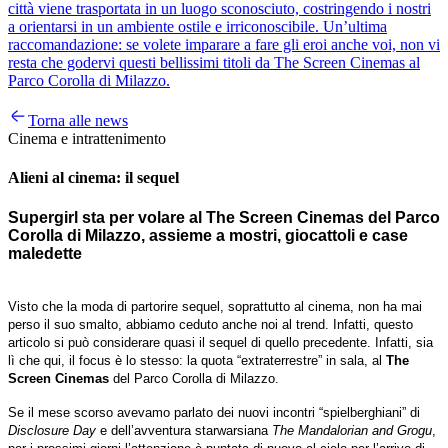
città viene trasportata in un luogo sconosciuto, costringendo i nostri
a orientarsi in un ambiente ostile e irriconoscibile. Un’ultima
raccomandazione: se volete imparare a fare gli eroi anche voi, non vi
resta che godervi questi bellissimi titoli da The Screen Cinemas al
Parco Corolla di Milazzo.
Torna alle news
Cinema e intrattenimento
Alieni al cinema: il sequel
Supergirl sta per volare al The Screen Cinemas del Parco
Corolla di Milazzo, assieme a mostri, giocattoli e case
maledette
Visto che la moda di partorire sequel, soprattutto al cinema, non ha mai
perso il suo smalto, abbiamo ceduto anche noi al trend. Infatti, questo
articolo si può considerare quasi il sequel di quello precedente. Infatti, sia
lì che qui, il focus è lo stesso: la quota “extraterrestre” in sala, al
The
Screen Cinemas
del Parco Corolla di Milazzo.
Se il mese scorso avevamo parlato dei nuovi incontri “spielberghiani” di
Disclosure Day
e dell’avventura starwarsiana
The Mandalorian and Grogu
,