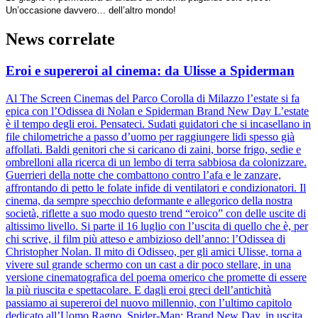
Un’occasione davvero… dell’altro mondo!
News correlate
Eroi e supereroi al cinema: da Ulisse a Spiderman
Al The Screen Cinemas del Parco Corolla di Milazzo l’estate si fa
epica con l’Odissea di Nolan e Spiderman Brand New Day L’estate
è il tempo degli eroi. Pensateci. Sudati guidatori che si incasellano in
file chilometriche a passo d’uomo per raggiungere lidi spesso già
affollati. Baldi genitori che si caricano di zaini, borse frigo, sedie e
ombrelloni alla ricerca di un lembo di terra sabbiosa da colonizzare.
Guerrieri della notte che combattono contro l’afa e le zanzare,
affrontando di petto le folate infide di ventilatori e condizionatori. Il
cinema, da sempre specchio deformante e allegorico della nostra
società, riflette a suo modo questo trend “eroico” con delle uscite di
altissimo livello. Si parte il 16 luglio con l’uscita di quello che è, per
chi scrive, il film più atteso e ambizioso dell’anno: l’Odissea di
Christopher Nolan. Il mito di Odisseo, per gli amici Ulisse, torna a
vivere sul grande schermo con un cast a dir poco stellare, in una
versione cinematografica del poema omerico che promette di essere
la più riuscita e spettacolare. E dagli eroi greci dell’antichità
passiamo ai supereroi del nuovo millennio, con l’ultimo capitolo
dedicato all’Uomo Ragno, Spider-Man: Brand New Day, in uscita