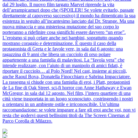
dal 29 luglio. Il nuovo film targato Marvel riprende la vita
dell’arrampicamuri dopo che (SPOILER! Se volete evitarlo, passate
direttamente al capoverso successivo) il mondo ha dimenticato la sua
esistenza in seguito all’incantesimo lanciato dal Dr. Strange. Ma una
nuova minaccia e una misteriosa mutazione del suo corpo lo
porteranno a ridefinire cosa significhi essere davvero “un eroe”.
L’eroismo si può celare anche nei bambini, soprattutto quando
mostrano coraggio e determinazione. È questo il caso della
protagonista di Greta e le favole vere, in sala dal 6 agosto: una
ragazzina di 9 anni che libera un cucciolo di orso polare
appartenente a una famiglia di malavitosi. La “favola vera” che
intende realizzare, con l’aiuto di un manipolo di amici fidati, è
riportare il cucciolo… al Polo Nord! Nel cast, insieme ai piccoli,
anche Raoul Bova, Donatella Finocchiaro e Sabrina Impacciatore.
La rassegna si chiude con una famiglia di eroi, i Platt, protagonisti
de La fine di Oak Street, sci-fi horror con Anne Hathaway e Ewan
McGregor, in sala dal 12 agosto. Nel film, l’intero quartiere di una
città viene trasportata in un luogo sconosciuto, costringendo i nostri
a orientarsi in un ambiente ostile e irriconoscibile. Un’ultima
raccomandazione: se volete imparare a fare gli eroi anche voi, non vi
resta che godervi questi bellissimi titoli da The Screen Cinemas al
Parco Corolla di Milazzo.