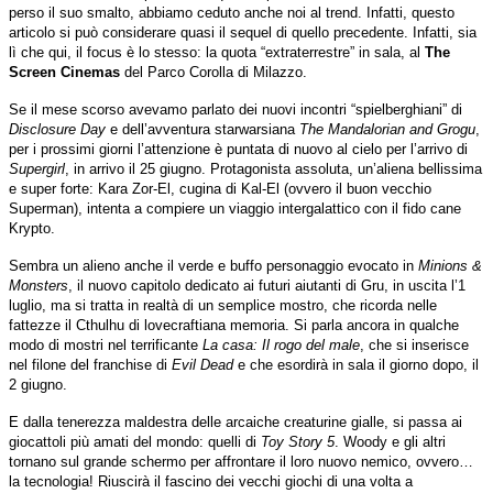
perso il suo smalto, abbiamo ceduto anche noi al trend. Infatti, questo
articolo si può considerare quasi il sequel di quello precedente. Infatti, sia
lì che qui, il focus è lo stesso: la quota “extraterrestre” in sala, al
The
Screen Cinemas
del Parco Corolla di Milazzo.
Se il mese scorso avevamo parlato dei nuovi incontri “spielberghiani” di
Disclosure Day
e dell’avventura starwarsiana
The Mandalorian and Grogu
,
per i prossimi giorni l’attenzione è puntata di nuovo al cielo per l’arrivo di
Supergirl
, in arrivo il 25 giugno. Protagonista assoluta, un’aliena bellissima
e super forte: Kara Zor-El, cugina di Kal-El (ovvero il buon vecchio
Superman), intenta a compiere un viaggio intergalattico con il fido cane
Krypto.
Sembra un alieno anche il verde e buffo personaggio evocato in
Minions &
Monsters
, il nuovo capitolo dedicato ai futuri aiutanti di Gru, in uscita l’1
luglio, ma si tratta in realtà di un semplice mostro, che ricorda nelle
fattezze il Cthulhu di lovecraftiana memoria. Si parla ancora in qualche
modo di mostri nel terrificante
La casa: Il rogo del male
, che si inserisce
nel filone del franchise di
Evil Dead
e che esordirà in sala il giorno dopo, il
2 giugno.
E dalla tenerezza maldestra delle arcaiche creaturine gialle, si passa ai
giocattoli più amati del mondo: quelli di
Toy Story 5
. Woody e gli altri
tornano sul grande schermo per affrontare il loro nuovo nemico, ovvero…
la tecnologia! Riuscirà il fascino dei vecchi giochi di una volta a