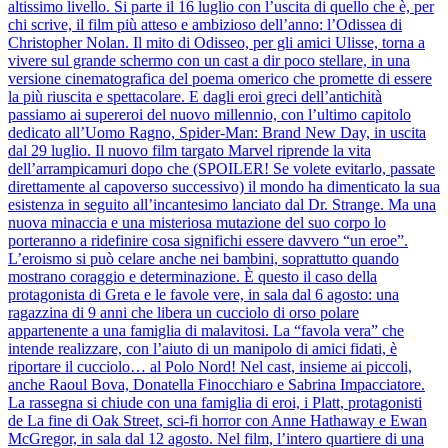
altissimo livello. Si parte il 16 luglio con l’uscita di quello che è, per
chi scrive, il film più atteso e ambizioso dell’anno: l’Odissea di
Christopher Nolan. Il mito di Odisseo, per gli amici Ulisse, torna a
vivere sul grande schermo con un cast a dir poco stellare, in una
versione cinematografica del poema omerico che promette di essere
la più riuscita e spettacolare. E dagli eroi greci dell’antichità
passiamo ai supereroi del nuovo millennio, con l’ultimo capitolo
dedicato all’Uomo Ragno, Spider-Man: Brand New Day, in uscita
dal 29 luglio. Il nuovo film targato Marvel riprende la vita
dell’arrampicamuri dopo che (SPOILER! Se volete evitarlo, passate
direttamente al capoverso successivo) il mondo ha dimenticato la sua
esistenza in seguito all’incantesimo lanciato dal Dr. Strange. Ma una
nuova minaccia e una misteriosa mutazione del suo corpo lo
porteranno a ridefinire cosa significhi essere davvero “un eroe”.
L’eroismo si può celare anche nei bambini, soprattutto quando
mostrano coraggio e determinazione. È questo il caso della
protagonista di Greta e le favole vere, in sala dal 6 agosto: una
ragazzina di 9 anni che libera un cucciolo di orso polare
appartenente a una famiglia di malavitosi. La “favola vera” che
intende realizzare, con l’aiuto di un manipolo di amici fidati, è
riportare il cucciolo… al Polo Nord! Nel cast, insieme ai piccoli,
anche Raoul Bova, Donatella Finocchiaro e Sabrina Impacciatore.
La rassegna si chiude con una famiglia di eroi, i Platt, protagonisti
de La fine di Oak Street, sci-fi horror con Anne Hathaway e Ewan
McGregor, in sala dal 12 agosto. Nel film, l’intero quartiere di una