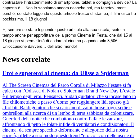
contrastare l’intrattenimento di smartphone, tablet e compagnia device? La
risposta è… Non lo sappiamo ancora neanche noi, ma tenetevi pronti
perché, se state leggendo questo articolo fresco di stampa, il film esce tra
pochissimo, il 18 giugno!
E, sempre se state leggendo questo articolo alla sua uscita, siete in
tempo anche per approfittare della promo Cinema in Festa, che dal 15 al
18 giugno vi permetterà di andare al cinema pagando solo 3,50€.
Un’occasione davvero… dell’altro mondo!
News correlate
Eroi e supereroi al cinema: da Ulisse a Spiderman
Al The Screen Cinemas del Parco Corolla di Milazzo l’estate si fa
epica con l’Odissea di Nolan e Spiderman Brand New Day L’estate
è il tempo degli eroi. Pensateci. Sudati guidatori che si incasellano in
file chilometriche a passo d’uomo per raggiungere lidi spesso già
affollati. Baldi genitori che si caricano di zaini, borse frigo, sedie e
ombrelloni alla ricerca di un lembo di terra sabbiosa da colonizzare.
Guerrieri della notte che combattono contro l’afa e le zanzare,
affrontando di petto le folate infide di ventilatori e condizionatori. Il
cinema, da sempre specchio deformante e allegorico della nostra
società, riflette a suo modo questo trend “eroico” con delle uscite di