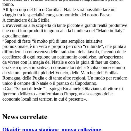
tonno.
All’Ipercoop del Parco Corolla a Natale sarà possibile fare un
viaggio tra le specialità enogastronomiche del nostro Paese.
A cominciare dalla Sicilia.
Un'avventura alla scoperta di tante piccole e grandi realtà produttive
che con i loro prodotti tengono alta la bandiera del “Made in Italy”
agroalimentare.
“Sapori di feste “è molto più di una semplice iniziativa
promozionale: è un vero e proprio percorso “culturale”, che punta a
diffondere la conoscenza delle tradizioni della tavola, facendo delle
eccellenze di ogni regione un patrimonio condiviso, un'esperienza
da vivere con la magia del Natale e con la gioia di fare un dono.
Grazie a questa iniziativa, i consumatori della Sicilia conosceranno
da vicino i prodotti tipici del Veneto, delle Marche, dell'Emilia-
Romagna, della Puglia e di tante altre regioni. Un modo per rendere
unico il cenone di Natale o il pranzo di Capodanno.
«Con “Sapori di feste “ – spiega Emanuele Ottaviano, direttore di
Ipercoop Milazzo - confermiamo l'impegno a sostegno delle
economie locali nei territori in cui è presente».
News correlate
Okaidi: nuova stagione, nuova collezione