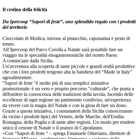
Il cestino della felicità
Da Ipercoop “Sapori di feste”, uno splendido regalo con i prodotti
del territorio
Cioccolato di Modica, torrone al pistacchio, caponatina e pesto di
tonno.
All’Ipercoop del Parco Corolla a Natale sarà possibile fare un
viaggio tra le specialità enogastronomiche del nostro Paese.
A cominciare dalla Sicilia.
Un'avventura alla scoperta di tante piccole e grandi realtà produttive
che con i loro prodotti tengono alta la bandiera del “Made in Italy”
agroalimentare.
“Sapori di feste “è molto più di una semplice iniziativa
promozionale: è un vero e proprio percorso “culturale”, che punta a
diffondere la conoscenza delle tradizioni della tavola, facendo delle
eccellenze di ogni regione un patrimonio condiviso, un'esperienza
da vivere con la magia del Natale e con la gioia di fare un dono.
Grazie a questa iniziativa, i consumatori della Sicilia conosceranno
da vicino i prodotti tipici del Veneto, delle Marche, dell'Emilia-
Romagna, della Puglia e di tante altre regioni. Un modo per rendere
unico il cenone di Natale o il pranzo di Capodanno.
«Con “Sapori di feste “ – spiega Emanuele Ottaviano, direttore di
Ipercoop Milazzo - confermiamo l'impegno a sostegno delle