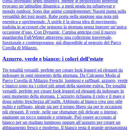
corda diventano segni distintivi, mentre le proporzioni generose
evocano un’attitudine dinamica, a metà strada tra urbanwear e
mondo outdoor. Sono due anime complementari: Naomi punta sulla
versatilità dei toni neutri, Babe porta nella stagione una nota più
energica e sperimentale. A unirle è la stessa idea di movimento,
tradotta in accessori che seguono la giornata senza imporre un’unica
occasione d’uso. Con Dynamic, Carpisa anticipa così il nuovo
guardaroba Fall/Winter attraverso una collezione trasversale,
funzionale e contemporanea, già disponibile al negozio del Parco
Corolla di Milazzo.
Azzurro, verde e bianco: i colori dell’estate
Tre tonalità versatili, perfette per creare look leggeri ed eleganti da
indossare in ogni momento della giornata. Da Calcagno Moda al
Parco Corolla di Milazzo Freschi, luminosi e raffinati, azzurro, verde
e bianco sono tra i colori più amati della stagione estiva. Tre tonalità
versatili, perfette per creare look leggeri ed eleganti da indossare in
ogni momento della giornata. L’azzurro richiama il cielo e il mare e
dona subito freschezza all’outfit. Abbinato al bianco crea uno stile
pulito e raffinato, ideale sia per il tempo libero sia per le occasioni
più eleganti. Il verde, nelle sue sfumature più delicate o intense,
aggiunge un tocco naturale e originale. Può essere accostato al
bianco per un risultato luminoso oppure all’azzurro per creare un
abbinamento fresco e moderno. Il bianco resta il grande protagonista