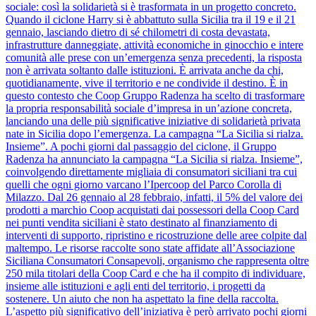
sociale: così la solidarietà si è trasformata in un progetto concreto.
Quando il ciclone Harry si è abbattuto sulla Sicilia tra il 19 e il 21
gennaio, lasciando dietro di sé chilometri di costa devastata,
infrastrutture danneggiate, attività economiche in ginocchio e intere
comunità alle prese con un’emergenza senza precedenti, la risposta
non è arrivata soltanto dalle istituzioni. È arrivata anche da chi,
quotidianamente, vive il territorio e ne condivide il destino. È in
questo contesto che Coop Gruppo Radenza ha scelto di trasformare
la propria responsabilità sociale d’impresa in un’azione concreta,
lanciando una delle più significative iniziative di solidarietà privata
nate in Sicilia dopo l’emergenza. La campagna “La Sicilia si rialza.
Insieme”. A pochi giorni dal passaggio del ciclone, il Gruppo
Radenza ha annunciato la campagna “La Sicilia si rialza. Insieme”,
coinvolgendo direttamente migliaia di consumatori siciliani tra cui
quelli che ogni giorno varcano l’Ipercoop del Parco Corolla di
Milazzo. Dal 26 gennaio al 28 febbraio, infatti, il 5% del valore dei
prodotti a marchio Coop acquistati dai possessori della Coop Card
nei punti vendita siciliani è stato destinato al finanziamento di
interventi di supporto, ripristino e ricostruzione delle aree colpite dal
maltempo. Le risorse raccolte sono state affidate all’Associazione
Siciliana Consumatori Consapevoli, organismo che rappresenta oltre
250 mila titolari della Coop Card e che ha il compito di individuare,
insieme alle istituzioni e agli enti del territorio, i progetti da
sostenere. Un aiuto che non ha aspettato la fine della raccolta.
L’aspetto più significativo dell’iniziativa è però arrivato pochi giorni