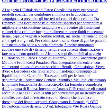
Cellulite e circolazione? Ci pensano Mirtilli e Ananas
Al negozio L’Erbolario del Parco Corolla una ricca proposta di
prodotti specifici per contribuire a migliorare la circolazione
sanguigna e a prevenire gli inestetismi cutanei della cellulite Da
Erbamea, una ricca proposta di prodotti specifici per contribuire a
migliorare la circolazione sanguigna e a prevenire gli inestetismi
cutanei della cellulite: integratori alimentari come fluidi concentrati,
tisane, capsule vegetali o bustine solubili, ma anche trattamenti topici
come gel o unguenti. Per contrastare la sensazione di gambe pesanti
e l’aspetto della pelle a buccia d’arancia, è inoltre importante
adottare uno stile di vita sano, seguire una corretta alimentazione e
fare movimento quotidiano. Alcuni esempi disponibili al negozio
L’Erbolario del Parco Corolla di Milazzo? Fluido Concentrato gusto
Mirtillo e Frutti Rossi Puradren Plus: Integratore alimentare, con
edulcoranti, a base di estratti secchi di: Betulla, Orthosiphon, Verga
d’oro e Lespedeza che favoriscono il fisiologico drenaggio dei
liquidi corporei; Carciofo e Tarassaco, utili per le funzioni
depurative dell’organismo; Centella, Mirtillo e Meliloto, che aiutano
la normale funzionalità del microcircolo. La formula è completata
dall’aggiunta di Rutina. Integratore Ananas Cell: contiene gli estratti
secchi di Ananas e Centella utili per contrastare gli inestetismi della
cellulite, associati all'estratto secco di Betulla che favorisce il
drenaggio dei liquidi corporei. Completano la formula gli OPC
(Proantocianidine da semi d'Uva). Integratore Vite Rossa Gambe: