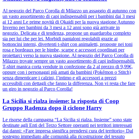
Al negozio del Parco Corolla di Milazzo un assaggio di autunno con
un vasto assortimento di capi indispensabili per i bambini dai 3 mesi
ai 12 anni Le prime novità di Okaidi per la nuova stagione Autunno
Inverno per bambini da 3 mesi a 12 anni sono già arrivate in
negozio. Delicata e di tendenza, propone un guardaroba completo
sia per lui che per lei. Morbidi pantaloni regolabili grazie ai
bottoncini interni, divertenti t-shirt con animaletti, proposte nei toni
rosa e bordeaux per le bimbe, scarpe e accessori coordinati per
proiettarci verso la nuova stagione. Al negozio del Parco Corolla di
Milazzo trovate sempre un vasto assortimento di capi indispensabili.
T-shirt manica corta vendute in confezione da 2 al prezzo di 9,99€,
oppure con i personaggi più amati da bambini (Pokémon o Stitch)
senza dimenticare i calzini, l’intimo e gli accessori a prezzi
accessibili con dettagli che fanno la differenza. Non vi resta che fare
un giro in negozio al Parco Corolla!
La Sicilia si rialza insieme: la risposta di Coop
Gruppo Radenza dopo il ciclone Harry
Le risorse della campagna “La Sicilia si rialza. Insieme” sono state
destinate agli Enti del Terzo Settore operanti nei territori interessati
dai danni: «Fare impresa significa prendersi cura del territorio» Dal
sostegno immediato alle comunità alla ricostruzione del tessuto