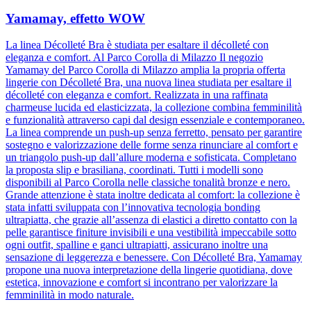
Yamamay, effetto WOW
La linea Décolleté Bra è studiata per esaltare il décolleté con
eleganza e comfort. Al Parco Corolla di Milazzo Il negozio
Yamamay del Parco Corolla di Milazzo amplia la propria offerta
lingerie con Décolleté Bra, una nuova linea studiata per esaltare il
décolleté con eleganza e comfort. Realizzata in una raffinata
charmeuse lucida ed elasticizzata, la collezione combina femminilità
e funzionalità attraverso capi dal design essenziale e contemporaneo.
La linea comprende un push-up senza ferretto, pensato per garantire
sostegno e valorizzazione delle forme senza rinunciare al comfort e
un triangolo push-up dall’allure moderna e sofisticata. Completano
la proposta slip e brasiliana, coordinati. Tutti i modelli sono
disponibili al Parco Corolla nelle classiche tonalità bronze e nero.
Grande attenzione è stata inoltre dedicata al comfort: la collezione è
stata infatti sviluppata con l’innovativa tecnologia bonding
ultrapiatta, che grazie all’assenza di elastici a diretto contatto con la
pelle garantisce finiture invisibili e una vestibilità impeccabile sotto
ogni outfit, spalline e ganci ultrapiatti, assicurano inoltre una
sensazione di leggerezza e benessere. Con Décolleté Bra, Yamamay
propone una nuova interpretazione della lingerie quotidiana, dove
estetica, innovazione e comfort si incontrano per valorizzare la
femminilità in modo naturale.