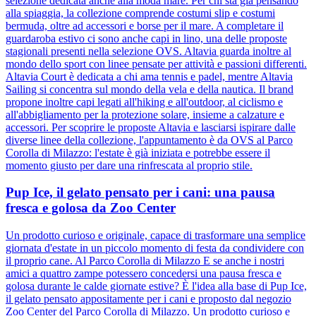
selezione dedicata anche alla moda mare. Per chi sta già pensando
alla spiaggia, la collezione comprende costumi slip e costumi
bermuda, oltre ad accessori e borse per il mare. A completare il
guardaroba estivo ci sono anche capi in lino, una delle proposte
stagionali presenti nella selezione OVS. Altavia guarda inoltre al
mondo dello sport con linee pensate per attività e passioni differenti.
Altavia Court è dedicata a chi ama tennis e padel, mentre Altavia
Sailing si concentra sul mondo della vela e della nautica. Il brand
propone inoltre capi legati all'hiking e all'outdoor, al ciclismo e
all'abbigliamento per la protezione solare, insieme a calzature e
accessori. Per scoprire le proposte Altavia e lasciarsi ispirare dalle
diverse linee della collezione, l'appuntamento è da OVS al Parco
Corolla di Milazzo: l'estate è già iniziata e potrebbe essere il
momento giusto per dare una rinfrescata al proprio stile.
Pup Ice, il gelato pensato per i cani: una pausa
fresca e golosa da Zoo Center
Un prodotto curioso e originale, capace di trasformare una semplice
giornata d'estate in un piccolo momento di festa da condividere con
il proprio cane. Al Parco Corolla di Milazzo E se anche i nostri
amici a quattro zampe potessero concedersi una pausa fresca e
golosa durante le calde giornate estive? È l'idea alla base di Pup Ice,
il gelato pensato appositamente per i cani e proposto dal negozio
Zoo Center del Parco Corolla di Milazzo. Un prodotto curioso e