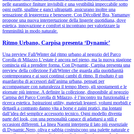
pelle garantisce finiture invisibili e una vestibilità impeccabile sotto
ogni outfit, spalline e ganci ultrapiatti, assicurano inoltre una
sensazione di leggerezza e benessere. Con Décolleté Bra, Yamamay
propone una nuova interpretazione della lingerie quotidiana, dove
estetica, innovazione e comfort si incontrano per valorizzare la
femminilità in modo naturale.
Ritmo Urbano, Carpisa presenta ‘Dynamic’
Una preview Fall/Winter dal ritmo urbano al negozio del Parco
Corolla di Milazzo L’estate è ancora nel pieno, ma la nuova stagione
comincia già a prendere forma. Con Dynamic, Carpisa presenta una
preview della collezione Fall/Winter che guarda alla quotidianità
contemporanea e ai suoi continui cambi di ritmo. Il risultato è un
guardaroba di accessori dall’anima urbana, pensati per
accompagnare con naturalezza il tempo libero, gli spostamenti e le
giornate più intense. A definire la collezione, disponibile al negozio
Carpisa del Parco Corolla di Milazzo, è l’incontro tra funzionalità e
ricerca estetica. Ispirazioni utility, materiali leggeri, volumi morbidi e
dettagli a contrasto danno vita a borse e zaini pratici, ma lontani
dall’idea del semplice accessorio tecnico. Ogni modello diventa
parte del look, con una personalità capace di adattarsi a stili e
occasioni differenti. La linea Naomi interpreta il lato più essenziale
di Dynamic.Nero, oliva e sabbia costruiscono una palette naturale e