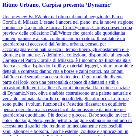
Ritmo Urbano, Carpisa presenta ‘Dynamic’
Una preview Fall/Winter dal ritmo urbano al negozio del Parco
Corolla di Milazzo L’estate è ancora nel pieno, ma la nuova stagione
comincia già a prendere forma. Con Dynamic, Carpisa presenta una
preview della collezione Fall/Winter che guarda alla quotidianità
contemporanea e ai suoi continui cambi di ritmo. Il risultato è un
guardaroba di accessori dall’anima urbana, pensati per
accompagnare con naturalezza il tempo libero, gli spostamenti e le
giornate più intense. A definire la collezione, disponibile al negozio
Carpisa del Parco Corolla di Milazzo, è l’incontro tra funzionalità e
ricerca estetica. Ispirazioni utility, materiali leggeri, volumi morbidi e
dettagli a contrasto danno vita a borse e zaini pratici, ma lontani
dall’idea del semplice accessorio tecnico. Ogni modello diventa
parte del look, con una personalità capace di adattarsi a stili e
occasioni differenti. La linea Naomi interpreta il lato più essenziale
di Dynamic.Nero, oliva e sabbia costruiscono una palette naturale e
versatile, animata da cordini e piccoli dettagli color ocra. Le forme
sono pulite, i volumi funzionali e l’estetica rilassata: un equilibrio
pensato per chi ama accessori facili da indossare e da inserire nel
guardaroba quotidiano. Più decisa e giocosa, Babe sceglie invece il
color blocking. Nero, verde petrolio, fango e sabbia si incontrano in
accostamenti grafici che rendono immediatamente riconoscibili
zaini, shopper e borsoni. Tasche esterne, coulisse e applicazioni in