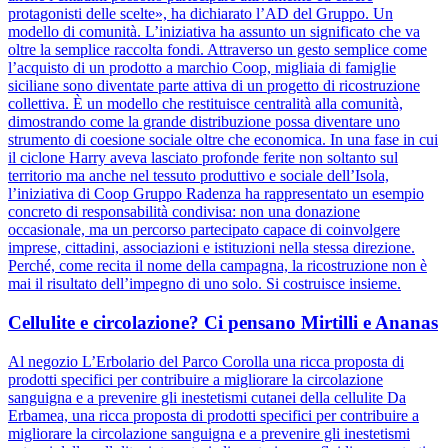
protagonisti delle scelte», ha dichiarato l’AD del Gruppo. Un
modello di comunità. L’iniziativa ha assunto un significato che va
oltre la semplice raccolta fondi. Attraverso un gesto semplice come
l’acquisto di un prodotto a marchio Coop, migliaia di famiglie
siciliane sono diventate parte attiva di un progetto di ricostruzione
collettiva. È un modello che restituisce centralità alla comunità,
dimostrando come la grande distribuzione possa diventare uno
strumento di coesione sociale oltre che economica. In una fase in cui
il ciclone Harry aveva lasciato profonde ferite non soltanto sul
territorio ma anche nel tessuto produttivo e sociale dell’Isola,
l’iniziativa di Coop Gruppo Radenza ha rappresentato un esempio
concreto di responsabilità condivisa: non una donazione
occasionale, ma un percorso partecipato capace di coinvolgere
imprese, cittadini, associazioni e istituzioni nella stessa direzione.
Perché, come recita il nome della campagna, la ricostruzione non è
mai il risultato dell’impegno di uno solo. Si costruisce insieme.
Cellulite e circolazione? Ci pensano Mirtilli e Ananas
Al negozio L’Erbolario del Parco Corolla una ricca proposta di
prodotti specifici per contribuire a migliorare la circolazione
sanguigna e a prevenire gli inestetismi cutanei della cellulite Da
Erbamea, una ricca proposta di prodotti specifici per contribuire a
migliorare la circolazione sanguigna e a prevenire gli inestetismi