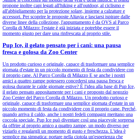
propone inoltre capi legati all'hiking e all'outdoor, al ciclismo e
all'abbigliamento per la protezione solare, insieme a calzature e
accessori. Per scoprire le proposte Altavia e lasciarsi ispirare dalle
diverse linee della collezione, l'appuntamento è da OVS al Parco
Corolla di Milazzo: l'estate è già iniziata e potrebbe essere il
momento giusto per dare una rinfrescata al proprio stile.
Pup Ice, il gelato pensato per i cani: una pausa
fresca e golosa da Zoo Center
Un prodotto curioso e originale, capace di trasformare una semplice
giornata d'estate in un piccolo momento di festa da condividere con
il proprio cane. Al Parco Corolla di Milazzo E se anche i nostri
amici a quattro zampe potessero concedersi una pausa fresca e
golosa durante le calde giornate estive? È l'idea alla base di Pup Ice,
il gelato pensato appositamente per i cani e proposto dal negozio
Zoo Center del Parco Corolla di Milazzo. Un prodotto curioso e
originale, capace di trasformare una semplice giornata d'estate in un
piccolo momento di festa da condividere con il proprio cane. Perché,
quando arriva il caldo, anche i nostri fedeli compagni meritano una
coccola speciale. Pup Ice può diventare così una piacevole sorpresa
da offrire al proprio amico a quattro zampe, un modo diverso per
viziarlo e regalargli un momento di gusto e freschezza. L'idea è
semplice ma simpatica: portare nella ciotola un'esperienza che