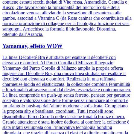
contiene estratti secchi titolati di Vite rossa, Amamelide, Centella e
Rusco, che favoriscono la funzionalità del microcircolo e della
circolazione venosa, alleviando la sensazione di pesantezza alle
gambe, associati a Vitamina C (da Rosa canina) che contribuisce alla
normale produzione di collagene per la fisiologica funzione dei vasi
sanguigni. Arricchisce la formula il bioflavonoide Diosmina,
ottenuto dall’Arancia.
Yamamay, effetto WOW
La linea Décolleté Bra è studiata per esaltare il décolleté con
eleganza e comfort. Al Parco Corolla di Milazzo Il negozio
Yamamay del Parco Corolla di Milazzo amplia la propria offerta
lingerie con Décolleté Bra, una nuova linea studiata per esaltare il
décolleté con eleganza e comfort. Realizzata in una raffinata
charmeuse lucida ed elasticizzata, la collezione combina femminilità
e funzionalità attraverso capi dal design essenziale e contemporaneo.
La linea comprende un push-up senza ferretto, pensato per garantire
sostegno e valorizzazione delle forme senza rinunciare al comfort e
un triangolo push-up dall’allure moderna e sofisticata. Completano
la proposta slip e brasiliana, coordinati. Tutti i modelli sono
disponibili al Parco Corolla nelle classiche tonalità bronze e nero.
Grande attenzione è stata inoltre dedicata al comfort: la collezione è
stata infatti sviluppata con l’innovativa tecnologia bonding
ultrapiatta, che grazie all’assenza di elastici a diretto contatto con la