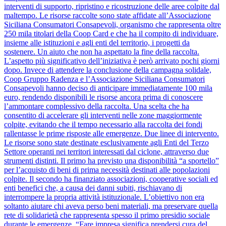
interventi di supporto, ripristino e ricostruzione delle aree colpite dal
maltempo. Le risorse raccolte sono state affidate all’Associazione
Siciliana Consumatori Consapevoli, organismo che rappresenta oltre
250 mila titolari della Coop Card e che ha il compito di individuare,
insieme alle istituzioni e agli enti del territorio, i progetti da
sostenere. Un aiuto che non ha aspettato la fine della raccolta.
L’aspetto più significativo dell’iniziativa è però arrivato pochi giorni
dopo. Invece di attendere la conclusione della campagna solidale,
Coop Gruppo Radenza e l’Associazione Siciliana Consumatori
Consapevoli hanno deciso di anticipare immediatamente 100 mila
euro, rendendo disponibili le risorse ancora prima di conoscere
l’ammontare complessivo della raccolta. Una scelta che ha
consentito di accelerare gli interventi nelle zone maggiormente
colpite, evitando che il tempo necessario alla raccolta dei fondi
rallentasse le prime risposte alle emergenze. Due linee di intervento.
Le risorse sono state destinate esclusivamente agli Enti del Terzo
Settore operanti nei territori interessati dal ciclone, attraverso due
strumenti distinti. Il primo ha previsto una disponibilità “a sportello”
per l’acquisto di beni di prima necessità destinati alle popolazioni
colpite. Il secondo ha finanziato associazioni, cooperative sociali ed
enti benefici che, a causa dei danni subiti, rischiavano di
interrompere la propria attività istituzionale. L’obiettivo non era
soltanto aiutare chi aveva perso beni materiali, ma preservare quella
rete di solidarietà che rappresenta spesso il primo presidio sociale
durante le emergenze. “Fare impresa significa prendersi cura del