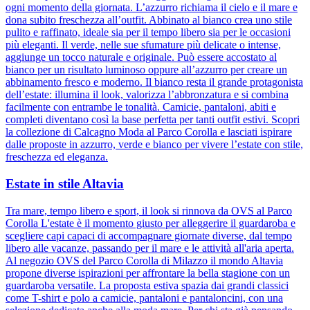
ogni momento della giornata. L’azzurro richiama il cielo e il mare e
dona subito freschezza all’outfit. Abbinato al bianco crea uno stile
pulito e raffinato, ideale sia per il tempo libero sia per le occasioni
più eleganti. Il verde, nelle sue sfumature più delicate o intense,
aggiunge un tocco naturale e originale. Può essere accostato al
bianco per un risultato luminoso oppure all’azzurro per creare un
abbinamento fresco e moderno. Il bianco resta il grande protagonista
dell’estate: illumina il look, valorizza l’abbronzatura e si combina
facilmente con entrambe le tonalità. Camicie, pantaloni, abiti e
completi diventano così la base perfetta per tanti outfit estivi. Scopri
la collezione di Calcagno Moda al Parco Corolla e lasciati ispirare
dalle proposte in azzurro, verde e bianco per vivere l’estate con stile,
freschezza ed eleganza.
Estate in stile Altavia
Tra mare, tempo libero e sport, il look si rinnova da OVS al Parco
Corolla L'estate è il momento giusto per alleggerire il guardaroba e
scegliere capi capaci di accompagnare giornate diverse, dal tempo
libero alle vacanze, passando per il mare e le attività all'aria aperta.
Al negozio OVS del Parco Corolla di Milazzo il mondo Altavia
propone diverse ispirazioni per affrontare la bella stagione con un
guardaroba versatile. La proposta estiva spazia dai grandi classici
come T-shirt e polo a camicie, pantaloni e pantaloncini, con una