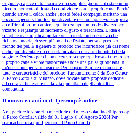
originale, capace di trasformare una semplice giornata d'estate in un
piccolo momento di festa da condividere con il proprio cane. Perché,
quando arriva il caldo, anche i nostri fedeli compagni meritano una
coccola speciale. Pup Ice può diventare così una piacevole sorpresa
da offrire al proprio amico a quattro zampe, un modo diverso per
viziarlo e regalargli un momento di gusto e freschezza. L'idea è
semplice ma simpatica: portare nella ciotola un'esperienza che
richiama uno dei dessert più amati dell'estate, pensata però per il
mondo dei pet. È il genere di prodotto che incuriosisce già dal nome
e che può diventare una piccola novità da provare durante la bella
stagione. Perfetto per chi ama cercare sempre qualcosa di nuovo per
il proprio cane e vuole trasformare anche una pausa quotidiana in
un'occasione per stare insieme. Per scoprire Pup Ice e conoscere
tutte le caratteristiche del prodotto, l'appuntamento è da Zoo Center
al Parco Corolla di Milazzo, dove trovare tante proposte dedicate
alla cura, al benessere e alla vita quotidiana degli animali da
compagnia.
Il nuovo volantino di Ipercoop è online
Non perdere le straordinarie offerte del nuovo volantino di Ipercoop
al Parco Corolla, valido dal 31 Luglio al 10 Agosto 2026! Per
scaricarlo clicca qui! Ipercoop al Parco Corolla