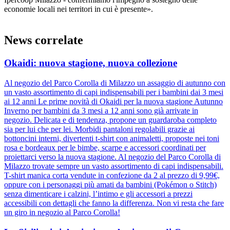
economie locali nei territori in cui è presente».
News correlate
Okaidi: nuova stagione, nuova collezione
Al negozio del Parco Corolla di Milazzo un assaggio di autunno con
un vasto assortimento di capi indispensabili per i bambini dai 3 mesi
ai 12 anni Le prime novità di Okaidi per la nuova stagione Autunno
Inverno per bambini da 3 mesi a 12 anni sono già arrivate in
negozio. Delicata e di tendenza, propone un guardaroba completo
sia per lui che per lei. Morbidi pantaloni regolabili grazie ai
bottoncini interni, divertenti t-shirt con animaletti, proposte nei toni
rosa e bordeaux per le bimbe, scarpe e accessori coordinati per
proiettarci verso la nuova stagione. Al negozio del Parco Corolla di
Milazzo trovate sempre un vasto assortimento di capi indispensabili.
T-shirt manica corta vendute in confezione da 2 al prezzo di 9,99€,
oppure con i personaggi più amati da bambini (Pokémon o Stitch)
senza dimenticare i calzini, l’intimo e gli accessori a prezzi
accessibili con dettagli che fanno la differenza. Non vi resta che fare
un giro in negozio al Parco Corolla!