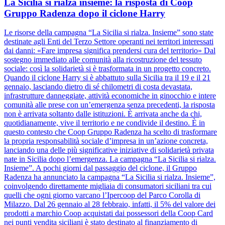
La Sicilia si rialza insieme: la risposta di Coop
Gruppo Radenza dopo il ciclone Harry
Le risorse della campagna “La Sicilia si rialza. Insieme” sono state
destinate agli Enti del Terzo Settore operanti nei territori interessati
dai danni: «Fare impresa significa prendersi cura del territorio» Dal
sostegno immediato alle comunità alla ricostruzione del tessuto
sociale: così la solidarietà si è trasformata in un progetto concreto.
Quando il ciclone Harry si è abbattuto sulla Sicilia tra il 19 e il 21
gennaio, lasciando dietro di sé chilometri di costa devastata,
infrastrutture danneggiate, attività economiche in ginocchio e intere
comunità alle prese con un’emergenza senza precedenti, la risposta
non è arrivata soltanto dalle istituzioni. È arrivata anche da chi,
quotidianamente, vive il territorio e ne condivide il destino. È in
questo contesto che Coop Gruppo Radenza ha scelto di trasformare
la propria responsabilità sociale d’impresa in un’azione concreta,
lanciando una delle più significative iniziative di solidarietà privata
nate in Sicilia dopo l’emergenza. La campagna “La Sicilia si rialza.
Insieme”. A pochi giorni dal passaggio del ciclone, il Gruppo
Radenza ha annunciato la campagna “La Sicilia si rialza. Insieme”,
coinvolgendo direttamente migliaia di consumatori siciliani tra cui
quelli che ogni giorno varcano l’Ipercoop del Parco Corolla di
Milazzo. Dal 26 gennaio al 28 febbraio, infatti, il 5% del valore dei
prodotti a marchio Coop acquistati dai possessori della Coop Card
nei punti vendita siciliani è stato destinato al finanziamento di