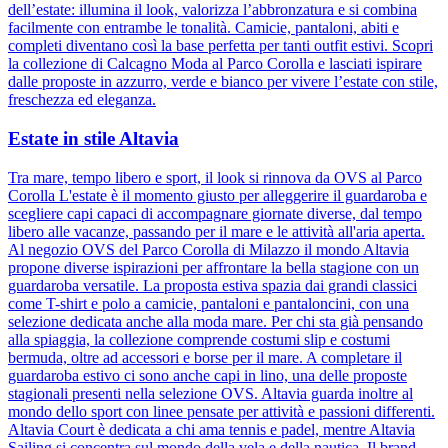
dell’estate: illumina il look, valorizza l’abbronzatura e si combina
facilmente con entrambe le tonalità. Camicie, pantaloni, abiti e
completi diventano così la base perfetta per tanti outfit estivi. Scopri
la collezione di Calcagno Moda al Parco Corolla e lasciati ispirare
dalle proposte in azzurro, verde e bianco per vivere l’estate con stile,
freschezza ed eleganza.
Estate in stile Altavia
Tra mare, tempo libero e sport, il look si rinnova da OVS al Parco
Corolla L'estate è il momento giusto per alleggerire il guardaroba e
scegliere capi capaci di accompagnare giornate diverse, dal tempo
libero alle vacanze, passando per il mare e le attività all'aria aperta.
Al negozio OVS del Parco Corolla di Milazzo il mondo Altavia
propone diverse ispirazioni per affrontare la bella stagione con un
guardaroba versatile. La proposta estiva spazia dai grandi classici
come T-shirt e polo a camicie, pantaloni e pantaloncini, con una
selezione dedicata anche alla moda mare. Per chi sta già pensando
alla spiaggia, la collezione comprende costumi slip e costumi
bermuda, oltre ad accessori e borse per il mare. A completare il
guardaroba estivo ci sono anche capi in lino, una delle proposte
stagionali presenti nella selezione OVS. Altavia guarda inoltre al
mondo dello sport con linee pensate per attività e passioni differenti.
Altavia Court è dedicata a chi ama tennis e padel, mentre Altavia
Sailing si concentra sul mondo della vela e della nautica. Il brand