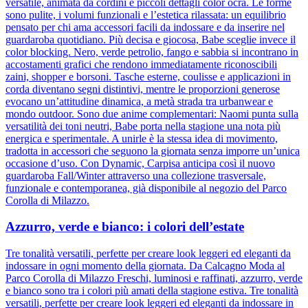
versatile, animata da cordini e piccoli dettagli color ocra. Le forme
sono pulite, i volumi funzionali e l’estetica rilassata: un equilibrio
pensato per chi ama accessori facili da indossare e da inserire nel
guardaroba quotidiano. Più decisa e giocosa, Babe sceglie invece il
color blocking. Nero, verde petrolio, fango e sabbia si incontrano in
accostamenti grafici che rendono immediatamente riconoscibili
zaini, shopper e borsoni. Tasche esterne, coulisse e applicazioni in
corda diventano segni distintivi, mentre le proporzioni generose
evocano un’attitudine dinamica, a metà strada tra urbanwear e
mondo outdoor. Sono due anime complementari: Naomi punta sulla
versatilità dei toni neutri, Babe porta nella stagione una nota più
energica e sperimentale. A unirle è la stessa idea di movimento,
tradotta in accessori che seguono la giornata senza imporre un’unica
occasione d’uso. Con Dynamic, Carpisa anticipa così il nuovo
guardaroba Fall/Winter attraverso una collezione trasversale,
funzionale e contemporanea, già disponibile al negozio del Parco
Corolla di Milazzo.
Azzurro, verde e bianco: i colori dell’estate
Tre tonalità versatili, perfette per creare look leggeri ed eleganti da
indossare in ogni momento della giornata. Da Calcagno Moda al
Parco Corolla di Milazzo Freschi, luminosi e raffinati, azzurro, verde
e bianco sono tra i colori più amati della stagione estiva. Tre tonalità
versatili, perfette per creare look leggeri ed eleganti da indossare in