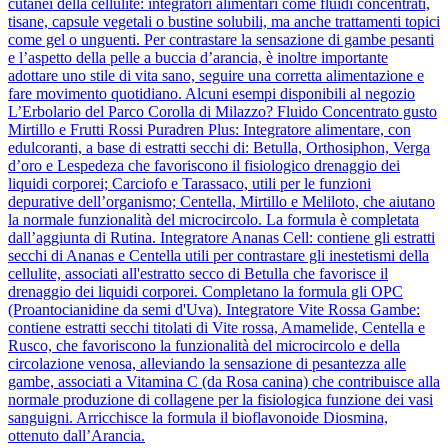
cutanei della cellulite: integratori alimentari come fluidi concentrati,
tisane, capsule vegetali o bustine solubili, ma anche trattamenti topici
come gel o unguenti. Per contrastare la sensazione di gambe pesanti
e l’aspetto della pelle a buccia d’arancia, è inoltre importante
adottare uno stile di vita sano, seguire una corretta alimentazione e
fare movimento quotidiano. Alcuni esempi disponibili al negozio
L’Erbolario del Parco Corolla di Milazzo? Fluido Concentrato gusto
Mirtillo e Frutti Rossi Puradren Plus: Integratore alimentare, con
edulcoranti, a base di estratti secchi di: Betulla, Orthosiphon, Verga
d’oro e Lespedeza che favoriscono il fisiologico drenaggio dei
liquidi corporei; Carciofo e Tarassaco, utili per le funzioni
depurative dell’organismo; Centella, Mirtillo e Meliloto, che aiutano
la normale funzionalità del microcircolo. La formula è completata
dall’aggiunta di Rutina. Integratore Ananas Cell: contiene gli estratti
secchi di Ananas e Centella utili per contrastare gli inestetismi della
cellulite, associati all'estratto secco di Betulla che favorisce il
drenaggio dei liquidi corporei. Completano la formula gli OPC
(Proantocianidine da semi d'Uva). Integratore Vite Rossa Gambe:
contiene estratti secchi titolati di Vite rossa, Amamelide, Centella e
Rusco, che favoriscono la funzionalità del microcircolo e della
circolazione venosa, alleviando la sensazione di pesantezza alle
gambe, associati a Vitamina C (da Rosa canina) che contribuisce alla
normale produzione di collagene per la fisiologica funzione dei vasi
sanguigni. Arricchisce la formula il bioflavonoide Diosmina,
ottenuto dall’Arancia.