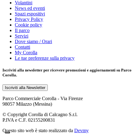
Volantini
News ed eventi
Spazi espositivi
Privacy Policy
Cookie policy
Il parco
Servizi
Dove siamo / Orari
Contatti
My Corolla
Le tue preferenze sulla privacy
Iscriviti alla
newsletter
per ricevere promozioni e aggiornamenti su Parco
Corolla.
Iscriviti alla Newsletter
Parco Commerciale Corolla - Via Firenze
98057 Milazzo (Messina)
© Copyright Corolla di Calcagno S.r.l.
P.IVA e C.F. 02155200831
Questo sito web è stato realizzato da
Devmy