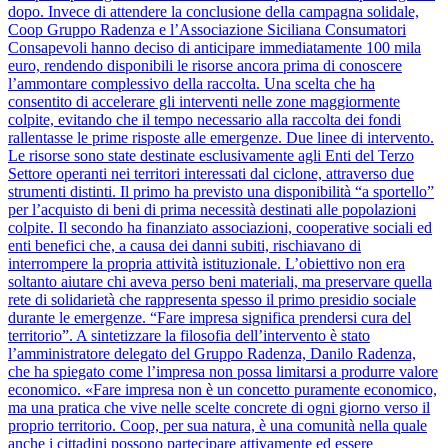
dopo. Invece di attendere la conclusione della campagna solidale,
Coop Gruppo Radenza e l’Associazione Siciliana Consumatori
Consapevoli hanno deciso di anticipare immediatamente 100 mila
euro, rendendo disponibili le risorse ancora prima di conoscere
l’ammontare complessivo della raccolta. Una scelta che ha
consentito di accelerare gli interventi nelle zone maggiormente
colpite, evitando che il tempo necessario alla raccolta dei fondi
rallentasse le prime risposte alle emergenze. Due linee di intervento.
Le risorse sono state destinate esclusivamente agli Enti del Terzo
Settore operanti nei territori interessati dal ciclone, attraverso due
strumenti distinti. Il primo ha previsto una disponibilità “a sportello”
per l’acquisto di beni di prima necessità destinati alle popolazioni
colpite. Il secondo ha finanziato associazioni, cooperative sociali ed
enti benefici che, a causa dei danni subiti, rischiavano di
interrompere la propria attività istituzionale. L’obiettivo non era
soltanto aiutare chi aveva perso beni materiali, ma preservare quella
rete di solidarietà che rappresenta spesso il primo presidio sociale
durante le emergenze. “Fare impresa significa prendersi cura del
territorio”. A sintetizzare la filosofia dell’intervento è stato
l’amministratore delegato del Gruppo Radenza, Danilo Radenza,
che ha spiegato come l’impresa non possa limitarsi a produrre valore
economico. «Fare impresa non è un concetto puramente economico,
ma una pratica che vive nelle scelte concrete di ogni giorno verso il
proprio territorio. Coop, per sua natura, è una comunità nella quale
anche i cittadini possono partecipare attivamente ed essere