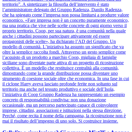
territorio”. A sintetizzare la filosofia dell’intervento è stato
l’amministratore delegato del Gruppo Radenza, Danilo Radenza,
che ha spiegato come l’impresa non possa limitarsi a produrre valore
economico. «Fare impresa non è un concetto puramente economico,
ma una pratica che vive nelle scelte concrete di ogni giorno verso il
proprio territorio. Coop, per sua natura, è una comunità nella quale
anche i cittadini possono partecipare attivamente ed essere
protagonisti delle scelte», ha dichiarato l’AD del Gruppo. Un
modello di comunità. L’iniziativa ha assunto un significato che va
oltre la semplice raccolta fondi. Attraverso un gesto semplice come
l’acquisto di un prodotto a marchio Coop, migliaia di famiglie
siciliane sono diventate parte attiva di un progetto di ricostruzione
collettiva. È un modello che restituisce centralità alla comunità,
dimostrando come la grande distribuzione possa diventare uno
strumento di coesione sociale oltre che economica. In una fase in cui
il ciclone Harry aveva lasciato profonde ferite non soltanto sul
territorio ma anche nel tessuto produttivo e sociale dell’Isola,
l’iniziativa di Coop Gruppo Radenza ha rappresentato un esempio
concreto di responsabilità condivisa: non una donazione
occasionale, ma un percorso partecipato capace di coinvolgere
imprese, cittadini, associazioni e istituzioni nella stessa direzione.
Perché, come recita il nome della campagna, la ricostruzione non è
mai il risultato dell’impegno di uno solo. Si costruisce insieme.