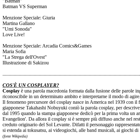
"Batman"
Batman VS Superman
Menzione Speciale: Giuria
Martina Gallano
"Umi Sonoda"
Love Live!
Menzione Speciale: Arcadia Comics&Games
Maria Sofia
"La Strega dell'Ovest"
Illustrazione di Sakizou
..............................................................................................................
COS'È UN COSPLAYER?
Cosplay
è una parola macedonia formata dalla fusione delle parole in
riconoscibile in un determinato ambito e interpretarne il modo di agire
Il fenomeno precursore del cosplay nasce in America nel 1939 con il f
giapponese Takahashi Nobuyuki coniò la parola cosplay, per descrivere
dal 1995 quando la stampa giapponese dedicò per la prima volta un art
Evangelion'. Da allora il cosplay si è sempre più diffuso anche nel rest
creduto originario del Sol Levante. Difatti il personaggio rappresenta
si estenda ai tokusatsu, ai videogiochi, alle band musicali, ai giochi di 
(fonte Wikipedia)