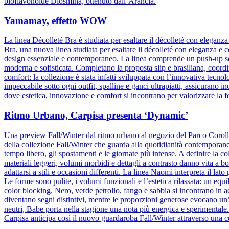
bioflavonoide Diosmina, ottenuto dall’Arancia.
Yamamay, effetto WOW
La linea Décolleté Bra è studiata per esaltare il décolleté con elegan
Bra, una nuova linea studiata per esaltare il décolleté con eleganza e 
design essenziale e contemporaneo. La linea comprende un push-up senz
moderna e sofisticata. Completano la proposta slip e brasiliana, coordin
comfort: la collezione è stata infatti sviluppata con l’innovativa tecnolog
impeccabile sotto ogni outfit, spalline e ganci ultrapiatti, assicuran
dove estetica, innovazione e comfort si incontrano per valorizzare la 
Ritmo Urbano, Carpisa presenta ‘Dynamic’
Una preview Fall/Winter dal ritmo urbano al negozio del Parco Corol
della collezione Fall/Winter che guarda alla quotidianità contemporane
tempo libero, gli spostamenti e le giornate più intense. A definire la col
materiali leggeri, volumi morbidi e dettagli a contrasto danno vita a b
adattarsi a stili e occasioni differenti. La linea Naomi interpreta il la
Le forme sono pulite, i volumi funzionali e l’estetica rilassata: un equ
color blocking. Nero, verde petrolio, fango e sabbia si incontrano in 
diventano segni distintivi, mentre le proporzioni generose evocano un
neutri, Babe porta nella stagione una nota più energica e sperimental
Carpisa anticipa così il nuovo guardaroba Fall/Winter attraverso una c