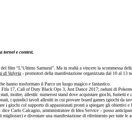
 tornei e contest.
o del film “L’Ultimo Samurai”. Ma in realtà a vincere la scommessa dell
i di Valyria
- promotori della manifestazione organizzata dal 10 al 13 no
 che hanno trasformato il Parco un luogo magico e fantastico.
 di Fifa 17, Call of Duty Black Ops 3, Just Dance 2017; raduni di Pokem
ati, inoltre, allestiti numerosi stand dove acquistare giochi, fumetti e o
ti, i quindici tavoli allestiti in cui provare board games (giochi da ta
 i giochi col supporto di appassionati pronti a spiegare gli obiettivi e l
i – dice Carlo Calcagno, amministratore di Idea Service – posso anticip
migliorarci e diventare una manifestazione di riferimento per tutte le as