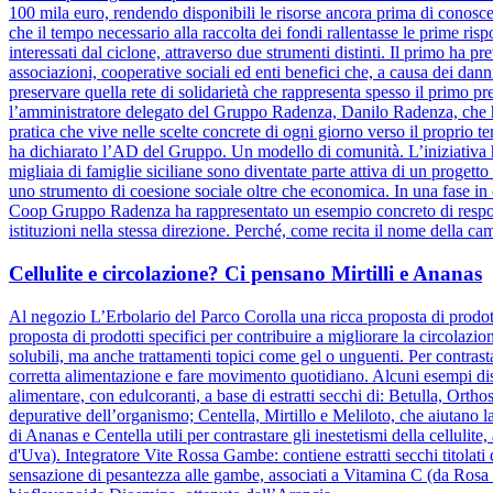
100 mila euro, rendendo disponibili le risorse ancora prima di conosce
che il tempo necessario alla raccolta dei fondi rallentasse le prime risp
interessati dal ciclone, attraverso due strumenti distinti. Il primo ha pr
associazioni, cooperative sociali ed enti benefici che, a causa dei danni
preservare quella rete di solidarietà che rappresenta spesso il primo pre
l’amministratore delegato del Gruppo Radenza, Danilo Radenza, che 
pratica che vive nelle scelte concrete di ogni giorno verso il proprio t
ha dichiarato l’AD del Gruppo. Un modello di comunità. L’iniziativa h
migliaia di famiglie siciliane sono diventate parte attiva di un progett
uno strumento di coesione sociale oltre che economica. In una fase in cu
Coop Gruppo Radenza ha rappresentato un esempio concreto di responsa
istituzioni nella stessa direzione. Perché, come recita il nome della ca
Cellulite e circolazione? Ci pensano Mirtilli e Ananas
Al negozio L’Erbolario del Parco Corolla una ricca proposta di prodotti
proposta di prodotti specifici per contribuire a migliorare la circolazio
solubili, ma anche trattamenti topici come gel o unguenti. Per contrasta
corretta alimentazione e fare movimento quotidiano. Alcuni esempi dis
alimentare, con edulcoranti, a base di estratti secchi di: Betulla, Orth
depurative dell’organismo; Centella, Mirtillo e Meliloto, che aiutano l
di Ananas e Centella utili per contrastare gli inestetismi della celluli
d'Uva). Integratore Vite Rossa Gambe: contiene estratti secchi titolati
sensazione di pesantezza alle gambe, associati a Vitamina C (da Rosa c