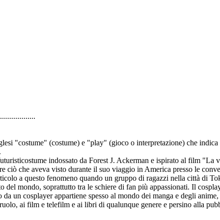
..................
glesi "costume" (costume) e "play" (gioco o interpretazione) che indica
.
uturisticostume indossato da Forest J. Ackerman e ispirato al film "La 
 ciò che aveva visto durante il suo viaggio in America presso le convent
icolo a questo fenomeno quando un gruppo di ragazzi nella città di Tok
o del mondo, soprattutto tra le schiere di fan più appassionati. Il cosplay
to da un cosplayer appartiene spesso al mondo dei manga e degli anime, m
ruolo, ai film e telefilm e ai libri di qualunque genere e persino alla pubb