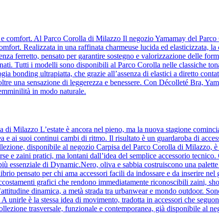
za e comfort. Al Parco Corolla di Milazzo Il negozio Yamamay del Parco 
comfort. Realizzata in una raffinata charmeuse lucida ed elasticizzata, la
a ferretto, pensato per garantire sostegno e valorizzazione delle forme
ati. Tutti i modelli sono disponibili al Parco Corolla nelle classiche ton
ia bonding ultrapiatta, che grazie all’assenza di elastici a diretto contatt
o inoltre una sensazione di leggerezza e benessere. Con Décolleté Bra, Y
femminilità in modo naturale.
la di Milazzo L’estate è ancora nel pieno, ma la nuova stagione comin
a e ai suoi continui cambi di ritmo. Il risultato è un guardaroba di acc
lezione, disponibile al negozio Carpisa del Parco Corolla di Milazzo, è l’i
orse e zaini pratici, ma lontani dall’idea del semplice accessorio tecnic
to più essenziale di Dynamic.Nero, oliva e sabbia costruiscono una palette 
ilibrio pensato per chi ama accessori facili da indossare e da inserire ne
accostamenti grafici che rendono immediatamente riconoscibili zaini, sho
’attitudine dinamica, a metà strada tra urbanwear e mondo outdoor. Son
e. A unirle è la stessa idea di movimento, tradotta in accessori che se
ollezione trasversale, funzionale e contemporanea, già disponibile al n