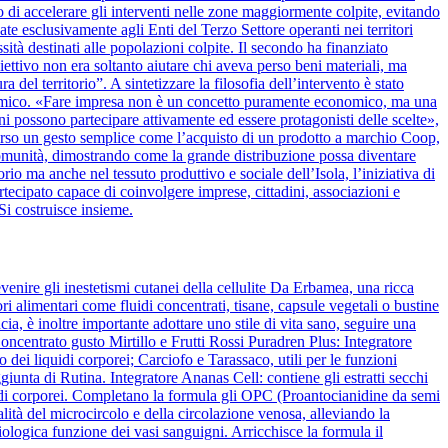
 di accelerare gli interventi nelle zone maggiormente colpite, evitando
ate esclusivamente agli Enti del Terzo Settore operanti nei territori
ssità destinati alle popolazioni colpite. Il secondo ha finanziato
biettivo non era soltanto aiutare chi aveva perso beni materiali, ma
del territorio”. A sintetizzare la filosofia dell’intervento è stato
nomico. «Fare impresa non è un concetto puramente economico, ma una
ini possono partecipare attivamente ed essere protagonisti delle scelte»,
verso un gesto semplice come l’acquisto di un prodotto a marchio Coop,
la comunità, dimostrando come la grande distribuzione possa diventare
rio ma anche nel tessuto produttivo e sociale dell’Isola, l’iniziativa di
cipato capace di coinvolgere imprese, cittadini, associazioni e
Si costruisce insieme.
venire gli inestetismi cutanei della cellulite Da Erbamea, una ricca
ori alimentari come fluidi concentrati, tisane, capsule vegetali o bustine
ia, è inoltre importante adottare uno stile di vita sano, seguire una
ncentrato gusto Mirtillo e Frutti Rossi Puradren Plus: Integratore
 dei liquidi corporei; Carciofo e Tarassaco, utili per le funzioni
iunta di Rutina. Integratore Ananas Cell: contiene gli estratti secchi
liquidi corporei. Completano la formula gli OPC (Proantocianidine da semi
lità del microcircolo e della circolazione venosa, alleviando la
ologica funzione dei vasi sanguigni. Arricchisce la formula il