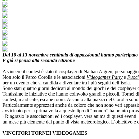
Dal 10 al 13 novembre centinaia di appassionati hanno partecipato a
E già si pensa alla seconda edizione
A vincere il contest è stato il cosplayer di Nathan Algren, personaggi
Non solo il Parco Corolla e le associazioni
Videogames Party
e
Fuoch
per un evento che si candida a diventare tra i più seguiti dell’isola.
Sono stati quattro giorni dedicati al mondo dei giochi e dei cosplayer
Tantissime le iniziative che hanno coinvolto grandi e piccoli. Tornei
contest; maid cafe; escape room. Accanto alla piazza del Corolla sono st
Particolarmente apprezzati anche da coloro che non sono veri appassiona
avvicinato per la prima volta a questo tipo di “mondo” ha potuto provare
«Ringrazio le associazioni ed i cosplayer, vera anima di questi event
un mese più clemente dal punto di vista meteorologico. L’obiettivo è di 
VINCITORI TORNEI VIDEOGAMES