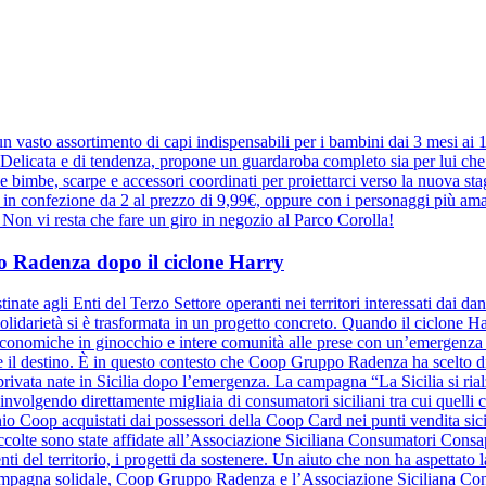
 vasto assortimento di capi indispensabili per i bambini dai 3 mesi ai
elicata e di tendenza, propone un guardaroba completo sia per lui che pe
r le bimbe, scarpe e accessori coordinati per proiettarci verso la nuova 
e in confezione da 2 al prezzo di 9,99€, oppure con i personaggi più ama
a. Non vi resta che fare un giro in negozio al Parco Corolla!
ppo Radenza dopo il ciclone Harry
inate agli Enti del Terzo Settore operanti nei territori interessati dai d
olidarietà si è trasformata in un progetto concreto. Quando il ciclone Harr
à economiche in ginocchio e intere comunità alle prese con un’emergenza se
ide il destino. È in questo contesto che Coop Gruppo Radenza ha scelto di
à privata nate in Sicilia dopo l’emergenza. La campagna “La Sicilia si ri
nvolgendo direttamente migliaia di consumatori siciliani tra cui quelli
hio Coop acquistati dai possessori della Coop Card nei punti vendita sicil
raccolte sono state affidate all’Associazione Siciliana Consumatori Cons
nti del territorio, i progetti da sostenere. Un aiuto che non ha aspettato la
a campagna solidale, Coop Gruppo Radenza e l’Associazione Siciliana C