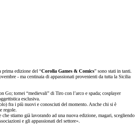
a prima edizione del “
Corolla Games & Comics
” sono stati in tanti.
vembre - ma centinaia di appassionati provenienti da tutta la Sicilia
on Go; tornei “medievali” di Tiro con l’arco e spada; cosplayer
ggettistica esclusiva.
volo) fra i più nuovi e conosciuti del momento. Anche chi si è
e regole.
are che stiamo già lavorando ad una nuova edizione, magari, scegliendo
sociazioni e gli appassionati del settore».