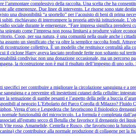
re l’ammontare complessivo della raccolta. Una scelta che ha consentito
oste alle emergenze. Due linee di intervento. Le risorse sono state destin
evisto una disponibilità “a sportello” per l’acquisto di beni di prima nece
 subiti, rischiavano di interrompere la propria attività istituzionale. L’o
sidio sociale durante le emergenze. “Fare impresa significa prendersi cura 
ha spiegato come l’impresa non possa limitarsi a produrre valore eco
erritorio. Coop, per sua natura, è una comunità nella quale anche i cittad
a assunto un significato che va oltre la semplice raccolta fondi. Attra
o di ricostruzione collettiva. È un modello che restituisce centralità al
i il ciclone Harry aveva lasciato profonde ferite non soltanto sul territo
bilità condivisa: non una donazione occasionale, ma un percorso parte
mpagna, la ricostruzione non è mai il risultato dell’impegno di uno solo. 
 specifici per contribuire a migliorare la circolazione sanguigna e a pre
ne sanguigna e a prevenire gli inestetismi cutanei della cellulite: integrat
re la sensazione di gambe pesanti e l’aspetto della pelle a buccia d’aranc
ponibili al negozio L’Erbolario del Parco Corolla di Milazzo? Fluido Co
osiphon, Verga d’oro e Lespedeza che favoriscono il fisiologico drenaggio
a normale funzionalità del microcircolo. La formula è completata dall’agg
te, associati all'estratto secco di Betulla che favorisce il drenaggio dei 
 di Vite rossa, Amamelide, Centella e Rusco, che favoriscono la funziona
anina) che contribuisce alla normale produzione di collagene per la fisi