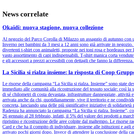
News correlate
Okaidi: nuova stagione, nuova collezione
Al negozio del Parco Corolla di Milazzo un assaggio di autunno con un
Inverno per bambini da 3 mesi a 12 anni sono già arrivate in negozio. D
divertenti t-shirt con animaletti, proposte nei toni rosa e bordeaux pe
vasto assortimento di capi indispensabili. T-shirt manica corta vendut
e gli accessori a prezzi accessibili con dettagli che fanno la differenz
La Sicilia si rialza insieme: la risposta di Coop Gru
Le risorse della campagna “La Sicilia si rialza. Insieme” sono state dest
immediato alle comunità alla ricostruzione del tessuto sociale: così la s
di sé chilometri di costa devastata, infrastrutture danneggiate, attivit
arrivata anche da chi, quotidianamente, vive il territorio e ne condiv
concreta, lanciando una delle più significative iniziative di solidariet
Radenza ha annunciato la campagna “La Sicilia si rialza. Insieme”, coi
26 gennaio al 28 febbraio, infatti, il 5% del valore dei prodotti a marc
ripristino e ricostruzione delle aree colpite dal maltempo. Le risorse 
Card e che ha il compito di individuare, insieme alle istituzioni e agli e
arrivato pochi giorni dopo. Invece di attendere la conclusione dell