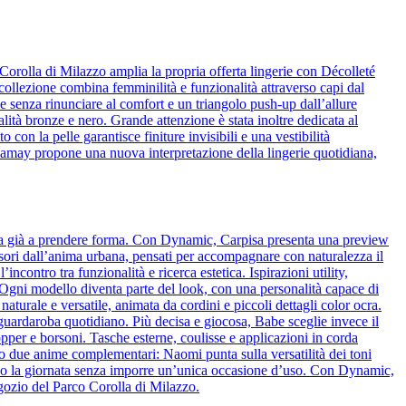
Corolla di Milazzo amplia la propria offerta lingerie con Décolleté
 collezione combina femminilità e funzionalità attraverso capi dal
 senza rinunciare al comfort e un triangolo push-up dall’allure
alità bronze e nero. Grande attenzione è stata inoltre dedicata al
o con la pelle garantisce finiture invisibili e una vestibilità
amamay propone una nuova interpretazione della lingerie quotidiana,
cia già a prendere forma. Con Dynamic, Carpisa presenta una preview
essori dall’anima urbana, pensati per accompagnare con naturalezza il
ncontro tra funzionalità e ricerca estetica. Ispirazioni utility,
o. Ogni modello diventa parte del look, con una personalità capace di
naturale e versatile, animata da cordini e piccoli dettagli color ocra.
l guardaroba quotidiano. Più decisa e giocosa, Babe sceglie invece il
pper e borsoni. Tasche esterne, coulisse e applicazioni in corda
o due anime complementari: Naomi punta sulla versatilità dei toni
guono la giornata senza imporre un’unica occasione d’uso. Con Dynamic,
egozio del Parco Corolla di Milazzo.