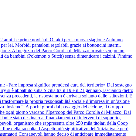
 12 anni Le prime novità di Okaidi per la nuova stagione Autunno
r lei. Morbidi pantaloni regolabili grazie ai bottoncini interni,
stagione. Al negozio del Parco Corolla di Milazzo trovate sempre un
ti da bambini (Pokémon o Stitch) senza dimenticare i calzini, l’intimo
anni: «Fare impresa significa prendersi cura del territorio» Dal sostegno
y si è abbattuto sulla Sicilia tra il 19 e il 21 gennaio, lasciando dietro
nza precedenti, la risposta non è arrivata soltanto dalle istituzioni. È
 trasformare la propria responsabilità sociale d’impresa in un’azione
alza. Insieme”. A pochi giorni dal passaggio del ciclone, il Gruppo
 che ogni giorno varcano l’Ipercoop del Parco Corolla di Milazzo. Dal
iani è stato destinato al finanziamento di interventi di supporto,
apevoli, organismo che rappresenta oltre 250 mila titolari della Coop
 fine della raccolta. L’aspetto più significativo dell’iniziativa è però
onsumatori Consapevoli hanno deciso di anticipare immediatamente