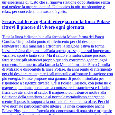
un’esperienza di gusto che si rinnova stagione dopo stagione senza
mai perdere la propria identità. Un motivo in più, tra shopping e
relax, per concedersi una sosta d’agosto.
Estate, caldo e voglia di energia: con la linea Polase
ritrovi il piacere di vivere ogni giornata
Tutta la linea è disponibile alla farmacia Montalfarma del Parco
Corolla. Un prodotto punto di riferimento per chi desidera
reintegrare i sali minerali e affrontare la stagione estiva in forma
L'estate è fatta di giornate all'aria aperta, passeggiate sul lungomare,
vacanze, sport e tanto sole. Ma il caldo e la sudorazione possono
farci sentire più affaticati proprio quando vorremmo goderci ogni
momento. Per questo, alla farmacia Montalfarma del Parco Corolla
di Milazzo è disponibile la linea Polase, da anni punto di riferimento
per chi desidera reintegrare i sali minerali e affrontare la stagione con
più energia. Polase propone una gamma di prodotti studiata per
rispondere a esigenze diverse. C'è il Polase Classico, con potassio e
magnesio, indicato per aiutare a contrastare la stanchezza e la fatica
fisica dovute anche al caldo. Il magnesio contribuisce inoltre alla
riduzione della stanchezza e al normale metabolismo energetico,
mentre il potassio supporta la normale funzione muscolare. Per chi
vive giornate particolarmente intense, la linea comprende anche
Polase Plus, con una formula più concentrata di potassio e magnesio