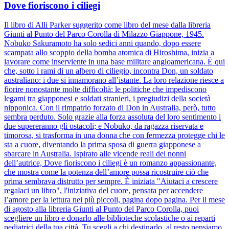
Dove fioriscono i ciliegi
Il libro di Alli Parker suggerito come libro del mese dalla libreria
Giunti al Punto del Parco Corolla di Milazzo Giappone, 1945.
Nobuko Sakuramoto ha solo sedici anni quando, dopo essere
scampata allo scoppio della bomba atomica di Hiroshima, inizia a
lavorare come inserviente in una base militare angloamericana. È qui
che, sotto i rami di un albero di ciliegio, incontra Don, un soldato
australiano: i due si innamorano all’istante. La loro relazione riesce a
fiorire nonostante molte difficoltà: le politiche che impediscono
legami tra giapponesi e soldati stranieri, i pregiudizi della società
nipponica. Con il rimpatrio forzato di Don in Australia, però, tutto
sembra perduto. Solo grazie alla forza assoluta del loro sentimento i
due supereranno gli ostacoli; e Nobuko, da ragazza riservata e
timorosa, si trasforma in una donna che con fermezza protegge chi le
sta a cuore, diventando la prima sposa di guerra giapponese a
sbarcare in Australia. Ispirato alle vicende reali dei nonni
dell’autrice, Dove fioriscono i ciliegi è un romanzo appassionante,
che mostra come la potenza dell’amore possa ricostruire ciò che
prima sembrava distrutto per sempre. È iniziata "Aiutaci a crescere
regalaci un libro", l'iniziativa del cuore, pensata per accendere
l’amore per la lettura nei più piccoli, pagina dopo pagina. Per il mese
di agosto alla libreria Giunti al Punto del Parco Corolla, puoi
scegliere un libro e donarlo alle biblioteche scolastiche o ai reparti
pediatrici della tua città. Tu scegli a chi destinarlo, al resto pensiamo