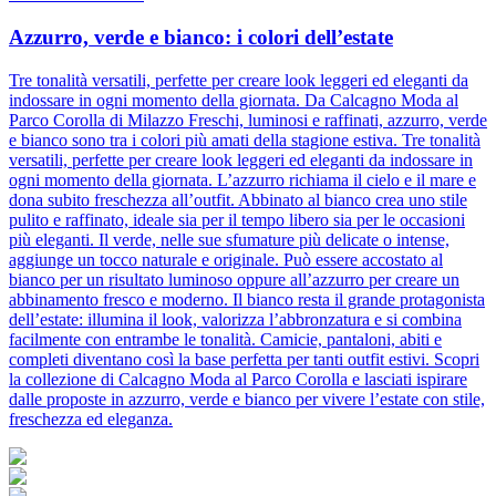
Azzurro, verde e bianco: i colori dell’estate
Tre tonalità versatili, perfette per creare look leggeri ed eleganti da
indossare in ogni momento della giornata. Da Calcagno Moda al
Parco Corolla di Milazzo Freschi, luminosi e raffinati, azzurro, verde
e bianco sono tra i colori più amati della stagione estiva. Tre tonalità
versatili, perfette per creare look leggeri ed eleganti da indossare in
ogni momento della giornata. L’azzurro richiama il cielo e il mare e
dona subito freschezza all’outfit. Abbinato al bianco crea uno stile
pulito e raffinato, ideale sia per il tempo libero sia per le occasioni
più eleganti. Il verde, nelle sue sfumature più delicate o intense,
aggiunge un tocco naturale e originale. Può essere accostato al
bianco per un risultato luminoso oppure all’azzurro per creare un
abbinamento fresco e moderno. Il bianco resta il grande protagonista
dell’estate: illumina il look, valorizza l’abbronzatura e si combina
facilmente con entrambe le tonalità. Camicie, pantaloni, abiti e
completi diventano così la base perfetta per tanti outfit estivi. Scopri
la collezione di Calcagno Moda al Parco Corolla e lasciati ispirare
dalle proposte in azzurro, verde e bianco per vivere l’estate con stile,
freschezza ed eleganza.