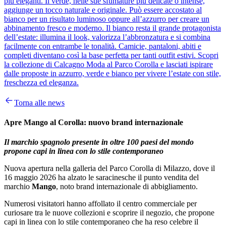
più eleganti. Il verde, nelle sue sfumature più delicate o intense,
aggiunge un tocco naturale e originale. Può essere accostato al
bianco per un risultato luminoso oppure all’azzurro per creare un
abbinamento fresco e moderno. Il bianco resta il grande protagonista
dell’estate: illumina il look, valorizza l’abbronzatura e si combina
facilmente con entrambe le tonalità. Camicie, pantaloni, abiti e
completi diventano così la base perfetta per tanti outfit estivi. Scopri
la collezione di Calcagno Moda al Parco Corolla e lasciati ispirare
dalle proposte in azzurro, verde e bianco per vivere l’estate con stile,
freschezza ed eleganza.
Torna alle news
Apre Mango al Corolla: nuovo brand internazionale
Il marchio spagnolo presente in oltre 100 paesi del mondo
propone capi in linea con lo stile contemporaneo
Nuova apertura nella galleria del Parco Corolla di Milazzo, dove il
16 maggio 2026 ha alzato le saracinesche il punto vendita del
marchio
Mango
, noto brand internazionale di abbigliamento.
Numerosi visitatori hanno affollato il centro commerciale per
curiosare tra le nuove collezioni e scoprire il negozio, che propone
capi in linea con lo stile contemporaneo che ha reso celebre il