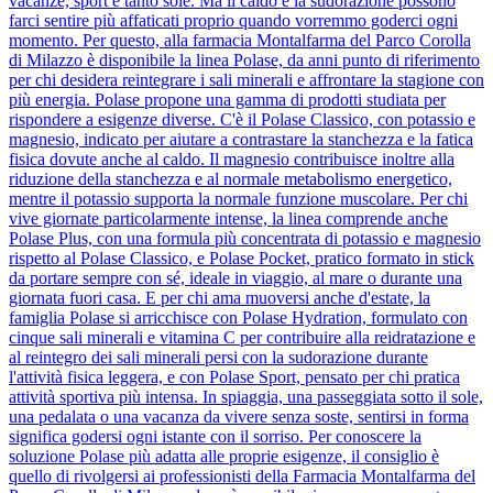
vacanze, sport e tanto sole. Ma il caldo e la sudorazione possono
farci sentire più affaticati proprio quando vorremmo goderci ogni
momento. Per questo, alla farmacia Montalfarma del Parco Corolla
di Milazzo è disponibile la linea Polase, da anni punto di riferimento
per chi desidera reintegrare i sali minerali e affrontare la stagione con
più energia. Polase propone una gamma di prodotti studiata per
rispondere a esigenze diverse. C'è il Polase Classico, con potassio e
magnesio, indicato per aiutare a contrastare la stanchezza e la fatica
fisica dovute anche al caldo. Il magnesio contribuisce inoltre alla
riduzione della stanchezza e al normale metabolismo energetico,
mentre il potassio supporta la normale funzione muscolare. Per chi
vive giornate particolarmente intense, la linea comprende anche
Polase Plus, con una formula più concentrata di potassio e magnesio
rispetto al Polase Classico, e Polase Pocket, pratico formato in stick
da portare sempre con sé, ideale in viaggio, al mare o durante una
giornata fuori casa. E per chi ama muoversi anche d'estate, la
famiglia Polase si arricchisce con Polase Hydration, formulato con
cinque sali minerali e vitamina C per contribuire alla reidratazione e
al reintegro dei sali minerali persi con la sudorazione durante
l'attività fisica leggera, e con Polase Sport, pensato per chi pratica
attività sportiva più intensa. In spiaggia, una passeggiata sotto il sole,
una pedalata o una vacanza da vivere senza soste, sentirsi in forma
significa godersi ogni istante con il sorriso. Per conoscere la
soluzione Polase più adatta alle proprie esigenze, il consiglio è
quello di rivolgersi ai professionisti della Farmacia Montalfarma del