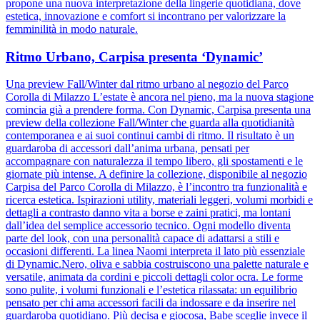
propone una nuova interpretazione della lingerie quotidiana, dove
estetica, innovazione e comfort si incontrano per valorizzare la
femminilità in modo naturale.
Ritmo Urbano, Carpisa presenta ‘Dynamic’
Una preview Fall/Winter dal ritmo urbano al negozio del Parco
Corolla di Milazzo L’estate è ancora nel pieno, ma la nuova stagione
comincia già a prendere forma. Con Dynamic, Carpisa presenta una
preview della collezione Fall/Winter che guarda alla quotidianità
contemporanea e ai suoi continui cambi di ritmo. Il risultato è un
guardaroba di accessori dall’anima urbana, pensati per
accompagnare con naturalezza il tempo libero, gli spostamenti e le
giornate più intense. A definire la collezione, disponibile al negozio
Carpisa del Parco Corolla di Milazzo, è l’incontro tra funzionalità e
ricerca estetica. Ispirazioni utility, materiali leggeri, volumi morbidi e
dettagli a contrasto danno vita a borse e zaini pratici, ma lontani
dall’idea del semplice accessorio tecnico. Ogni modello diventa
parte del look, con una personalità capace di adattarsi a stili e
occasioni differenti. La linea Naomi interpreta il lato più essenziale
di Dynamic.Nero, oliva e sabbia costruiscono una palette naturale e
versatile, animata da cordini e piccoli dettagli color ocra. Le forme
sono pulite, i volumi funzionali e l’estetica rilassata: un equilibrio
pensato per chi ama accessori facili da indossare e da inserire nel
guardaroba quotidiano. Più decisa e giocosa, Babe sceglie invece il