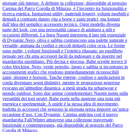
giornate più intense. A definire la collezione, disponibile al negozio
Carpisa del Parco Corolla di Milazzo, è l’incontro tra funzionalità e
ricerca estetica. Ispirazioni utility, materiali leggeri, volumi morbidi e
dettagli a contrasto danno vita a borse e zaini pratici, ma lontani
dall’idea del semplice accessorio tecnico. Ogni modello diventa
parte del look, con una personalità capace di adattarsi a stili e
occasioni differenti. La linea Naomi interpreta il lato più essenziale
di Dynamic.Nero, oliva e sabbia costruiscono una palette naturale e
versatile, animata da cordini e piccoli dettagli color ocra. Le forme
sono pulite, i volumi funzionali e l’estetica rilassata: un equilibrio
pensato per chi ama accessori facili da indossare e da inserire nel
guardaroba quotidiano. Più decisa e giocosa, Babe sceglie invece il
color blocking. Nero, verde petrolio, fango e sabbia si incontrano in
accostamenti grafici che rendono immediatamente riconoscibili
zaini, shopper e borsoni. Tasche esterne, coulisse e applicazioni in
corda diventano segni distintivi, mentre le proporzioni generose
evocano un’attitudine dinamica, a metà strada tra urbanwear e
mondo outdoor. Sono due anime complementari: Naomi punta sulla
versatilità dei toni neutri, Babe porta nella stagione una nota più
energica e sperimentale. A unirle è la stessa idea di movimento,
tradotta in accessori che seguono la giornata senza imporre un’unica
occasione d’uso. Con Dynamic, Carpisa anticipa così il nuovo
guardaroba Fall/Winter attraverso una collezione trasversale,
funzionale e contemporanea, già disponibile al negozio del Parco
Corolla di Milazzo.