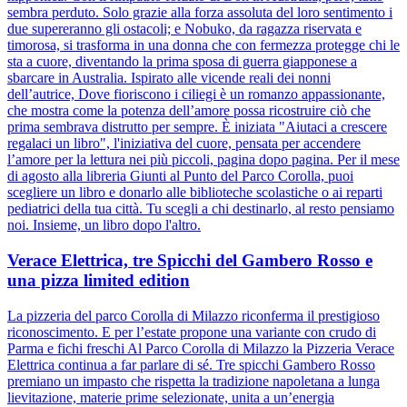
sembra perduto. Solo grazie alla forza assoluta del loro sentimento i
due supereranno gli ostacoli; e Nobuko, da ragazza riservata e
timorosa, si trasforma in una donna che con fermezza protegge chi le
sta a cuore, diventando la prima sposa di guerra giapponese a
sbarcare in Australia. Ispirato alle vicende reali dei nonni
dell’autrice, Dove fioriscono i ciliegi è un romanzo appassionante,
che mostra come la potenza dell’amore possa ricostruire ciò che
prima sembrava distrutto per sempre. È iniziata "Aiutaci a crescere
regalaci un libro", l'iniziativa del cuore, pensata per accendere
l’amore per la lettura nei più piccoli, pagina dopo pagina. Per il mese
di agosto alla libreria Giunti al Punto del Parco Corolla, puoi
scegliere un libro e donarlo alle biblioteche scolastiche o ai reparti
pediatrici della tua città. Tu scegli a chi destinarlo, al resto pensiamo
noi. Insieme, un libro dopo l'altro.
Verace Elettrica, tre Spicchi del Gambero Rosso e
una pizza limited edition
La pizzeria del parco Corolla di Milazzo riconferma il prestigioso
riconoscimento. E per l’estate propone una variante con crudo di
Parma e fichi freschi Al Parco Corolla di Milazzo la Pizzeria Verace
Elettrica continua a far parlare di sé. Tre spicchi Gambero Rosso
premiano un impasto che rispetta la tradizione napoletana a lunga
lievitazione, materie prime selezionate, unita a un’energia