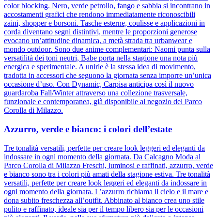
color blocking. Nero, verde petrolio, fango e sabbia si incontrano in
accostamenti grafici che rendono immediatamente riconoscibili
zaini, shopper e borsoni. Tasche esterne, coulisse e applicazioni in
corda diventano segni distintivi, mentre le proporzioni generose
evocano un’attitudine dinamica, a metà strada tra urbanwear e
mondo outdoor. Sono due anime complementari: Naomi punta sulla
versatilità dei toni neutri, Babe porta nella stagione una nota più
energica e sperimentale. A unirle è la stessa idea di movimento,
tradotta in accessori che seguono la giornata senza imporre un’unica
occasione d’uso. Con Dynamic, Carpisa anticipa così il nuovo
guardaroba Fall/Winter attraverso una collezione trasversale,
funzionale e contemporanea, già disponibile al negozio del Parco
Corolla di Milazzo.
Azzurro, verde e bianco: i colori dell’estate
Tre tonalità versatili, perfette per creare look leggeri ed eleganti da
indossare in ogni momento della giornata. Da Calcagno Moda al
Parco Corolla di Milazzo Freschi, luminosi e raffinati, azzurro, verde
e bianco sono tra i colori più amati della stagione estiva. Tre tonalità
versatili, perfette per creare look leggeri ed eleganti da indossare in
ogni momento della giornata. L’azzurro richiama il cielo e il mare e
dona subito freschezza all’outfit. Abbinato al bianco crea uno stile
pulito e raffinato, ideale sia per il tempo libero sia per le occasioni