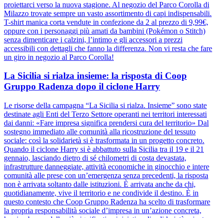
proiettarci verso la nuova stagione. Al negozio del Parco Corolla di
Milazzo trovate sempre un vasto assortimento di capi indispensabili.
T-shirt manica corta vendute in confezione da 2 al prezzo di 9,99€,
oppure con i personaggi più amati da bambini (Pokémon o Stitch)
senza dimenticare i calzini, l’intimo e gli accessori a prezzi
accessibili con dettagli che fanno la differenza. Non vi resta che fare
un giro in negozio al Parco Corolla!
La Sicilia si rialza insieme: la risposta di Coop
Gruppo Radenza dopo il ciclone Harry
Le risorse della campagna “La Sicilia si rialza. Insieme” sono state
destinate agli Enti del Terzo Settore operanti nei territori interessati
dai danni: «Fare impresa significa prendersi cura del territorio» Dal
sostegno immediato alle comunità alla ricostruzione del tessuto
sociale: così la solidarietà si è trasformata in un progetto concreto.
Quando il ciclone Harry si è abbattuto sulla Sicilia tra il 19 e il 21
gennaio, lasciando dietro di sé chilometri di costa devastata,
infrastrutture danneggiate, attività economiche in ginocchio e intere
comunità alle prese con un’emergenza senza precedenti, la risposta
non è arrivata soltanto dalle istituzioni. È arrivata anche da chi,
quotidianamente, vive il territorio e ne condivide il destino. È in
questo contesto che Coop Gruppo Radenza ha scelto di trasformare
la propria responsabilità sociale d’impresa in un’azione concreta,