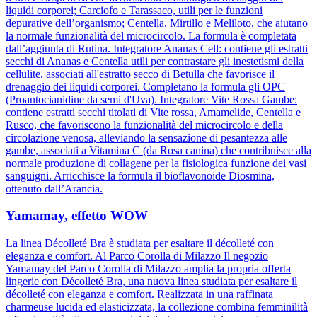
liquidi corporei; Carciofo e Tarassaco, utili per le funzioni
depurative dell’organismo; Centella, Mirtillo e Meliloto, che aiutano
la normale funzionalità del microcircolo. La formula è completata
dall’aggiunta di Rutina. Integratore Ananas Cell: contiene gli estratti
secchi di Ananas e Centella utili per contrastare gli inestetismi della
cellulite, associati all'estratto secco di Betulla che favorisce il
drenaggio dei liquidi corporei. Completano la formula gli OPC
(Proantocianidine da semi d'Uva). Integratore Vite Rossa Gambe:
contiene estratti secchi titolati di Vite rossa, Amamelide, Centella e
Rusco, che favoriscono la funzionalità del microcircolo e della
circolazione venosa, alleviando la sensazione di pesantezza alle
gambe, associati a Vitamina C (da Rosa canina) che contribuisce alla
normale produzione di collagene per la fisiologica funzione dei vasi
sanguigni. Arricchisce la formula il bioflavonoide Diosmina,
ottenuto dall’Arancia.
Yamamay, effetto WOW
La linea Décolleté Bra è studiata per esaltare il décolleté con
eleganza e comfort. Al Parco Corolla di Milazzo Il negozio
Yamamay del Parco Corolla di Milazzo amplia la propria offerta
lingerie con Décolleté Bra, una nuova linea studiata per esaltare il
décolleté con eleganza e comfort. Realizzata in una raffinata
charmeuse lucida ed elasticizzata, la collezione combina femminilità