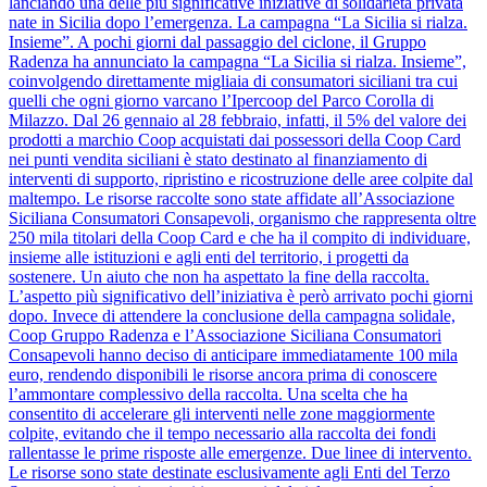
lanciando una delle più significative iniziative di solidarietà privata
nate in Sicilia dopo l’emergenza. La campagna “La Sicilia si rialza.
Insieme”. A pochi giorni dal passaggio del ciclone, il Gruppo
Radenza ha annunciato la campagna “La Sicilia si rialza. Insieme”,
coinvolgendo direttamente migliaia di consumatori siciliani tra cui
quelli che ogni giorno varcano l’Ipercoop del Parco Corolla di
Milazzo. Dal 26 gennaio al 28 febbraio, infatti, il 5% del valore dei
prodotti a marchio Coop acquistati dai possessori della Coop Card
nei punti vendita siciliani è stato destinato al finanziamento di
interventi di supporto, ripristino e ricostruzione delle aree colpite dal
maltempo. Le risorse raccolte sono state affidate all’Associazione
Siciliana Consumatori Consapevoli, organismo che rappresenta oltre
250 mila titolari della Coop Card e che ha il compito di individuare,
insieme alle istituzioni e agli enti del territorio, i progetti da
sostenere. Un aiuto che non ha aspettato la fine della raccolta.
L’aspetto più significativo dell’iniziativa è però arrivato pochi giorni
dopo. Invece di attendere la conclusione della campagna solidale,
Coop Gruppo Radenza e l’Associazione Siciliana Consumatori
Consapevoli hanno deciso di anticipare immediatamente 100 mila
euro, rendendo disponibili le risorse ancora prima di conoscere
l’ammontare complessivo della raccolta. Una scelta che ha
consentito di accelerare gli interventi nelle zone maggiormente
colpite, evitando che il tempo necessario alla raccolta dei fondi
rallentasse le prime risposte alle emergenze. Due linee di intervento.
Le risorse sono state destinate esclusivamente agli Enti del Terzo