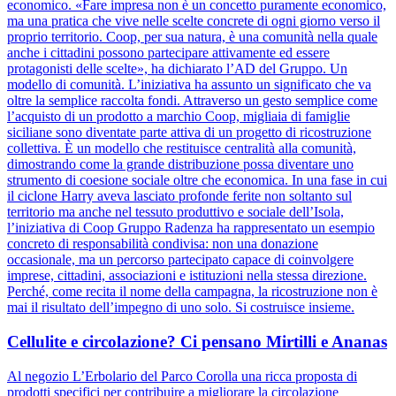
economico. «Fare impresa non è un concetto puramente economico,
ma una pratica che vive nelle scelte concrete di ogni giorno verso il
proprio territorio. Coop, per sua natura, è una comunità nella quale
anche i cittadini possono partecipare attivamente ed essere
protagonisti delle scelte», ha dichiarato l’AD del Gruppo. Un
modello di comunità. L’iniziativa ha assunto un significato che va
oltre la semplice raccolta fondi. Attraverso un gesto semplice come
l’acquisto di un prodotto a marchio Coop, migliaia di famiglie
siciliane sono diventate parte attiva di un progetto di ricostruzione
collettiva. È un modello che restituisce centralità alla comunità,
dimostrando come la grande distribuzione possa diventare uno
strumento di coesione sociale oltre che economica. In una fase in cui
il ciclone Harry aveva lasciato profonde ferite non soltanto sul
territorio ma anche nel tessuto produttivo e sociale dell’Isola,
l’iniziativa di Coop Gruppo Radenza ha rappresentato un esempio
concreto di responsabilità condivisa: non una donazione
occasionale, ma un percorso partecipato capace di coinvolgere
imprese, cittadini, associazioni e istituzioni nella stessa direzione.
Perché, come recita il nome della campagna, la ricostruzione non è
mai il risultato dell’impegno di uno solo. Si costruisce insieme.
Cellulite e circolazione? Ci pensano Mirtilli e Ananas
Al negozio L’Erbolario del Parco Corolla una ricca proposta di
prodotti specifici per contribuire a migliorare la circolazione