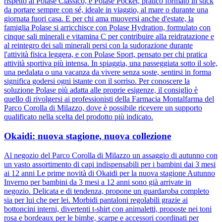
rispetto al Polase Classico, e Polase Pocket, pratico formato in stick
da portare sempre con sé, ideale in viaggio, al mare o durante una
giornata fuori casa. E per chi ama muoversi anche d'estate, la
famiglia Polase si arricchisce con Polase Hydration, formulato con
cinque sali minerali e vitamina C per contribuire alla reidratazione e
al reintegro dei sali minerali persi con la sudorazione durante
l'attività fisica leggera, e con Polase Sport, pensato per chi pratica
attività sportiva più intensa. In spiaggia, una passeggiata sotto il sole,
una pedalata o una vacanza da vivere senza soste, sentirsi in forma
significa godersi ogni istante con il sorriso. Per conoscere la
soluzione Polase più adatta alle proprie esigenze, il consiglio è
quello di rivolgersi ai professionisti della Farmacia Montalfarma del
Parco Corolla di Milazzo, dove è possibile ricevere un supporto
qualificato nella scelta del prodotto più indicato.
Okaidi: nuova stagione, nuova collezione
Al negozio del Parco Corolla di Milazzo un assaggio di autunno con
un vasto assortimento di capi indispensabili per i bambini dai 3 mesi
ai 12 anni Le prime novità di Okaidi per la nuova stagione Autunno
Inverno per bambini da 3 mesi a 12 anni sono già arrivate in
negozio. Delicata e di tendenza, propone un guardaroba completo
sia per lui che per lei. Morbidi pantaloni regolabili grazie ai
bottoncini interni, divertenti t-shirt con animaletti, proposte nei toni
rosa e bordeaux per le bimbe, scarpe e accessori coordinati per