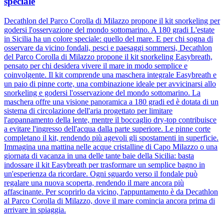
speciale
Decathlon del Parco Corolla di Milazzo propone il kit snorkeling per
godersi l'osservazione del mondo sottomarino. A 180 gradi L'estate
in Sicilia ha un colore speciale: quello del mare. E per chi sogna di
osservare da vicino fondali, pesci e paesaggi sommersi, Decathlon
del Parco Corolla di Milazzo propone il kit snorkeling Easybreath,
pensato per chi desidera vivere il mare in modo semplice e
coinvolgente. Il kit comprende una maschera integrale Easybreath e
un paio di pinne corte, una combinazione ideale per avvicinarsi allo
snorkeling e godersi l'osservazione del mondo sottomarino. La
maschera offre una visione panoramica a 180 gradi ed è dotata di un
sistema di circolazione dell'aria progettato per limitare
l'appannamento della lente, mentre il boccaglio dry-top contribuisce
a evitare l'ingresso dell'acqua dalla parte superiore. Le pinne corte
completano il kit, rendendo più agevoli gli spostamenti in superficie.
Immagina una mattina nelle acque cristalline di Capo Milazzo o una
giornata di vacanza in una delle tante baie della Sicilia: basta
indossare il kit Easybreath per trasformare un semplice bagno in
un'esperienza da ricordare. Ogni sguardo verso il fondale può
regalare una nuova scoperta, rendendo il mare ancora più
affascinante. Per scoprirlo da vicino, l'appuntamento è da Decathlon
al Parco Corolla di Milazzo, dove il mare comincia ancora prima di
arrivare in spiaggia.