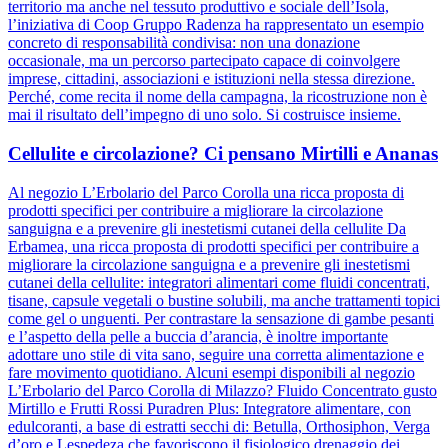
territorio ma anche nel tessuto produttivo e sociale dell’Isola,
l’iniziativa di Coop Gruppo Radenza ha rappresentato un esempio
concreto di responsabilità condivisa: non una donazione
occasionale, ma un percorso partecipato capace di coinvolgere
imprese, cittadini, associazioni e istituzioni nella stessa direzione.
Perché, come recita il nome della campagna, la ricostruzione non è
mai il risultato dell’impegno di uno solo. Si costruisce insieme.
Cellulite e circolazione? Ci pensano Mirtilli e Ananas
Al negozio L’Erbolario del Parco Corolla una ricca proposta di
prodotti specifici per contribuire a migliorare la circolazione
sanguigna e a prevenire gli inestetismi cutanei della cellulite Da
Erbamea, una ricca proposta di prodotti specifici per contribuire a
migliorare la circolazione sanguigna e a prevenire gli inestetismi
cutanei della cellulite: integratori alimentari come fluidi concentrati,
tisane, capsule vegetali o bustine solubili, ma anche trattamenti topici
come gel o unguenti. Per contrastare la sensazione di gambe pesanti
e l’aspetto della pelle a buccia d’arancia, è inoltre importante
adottare uno stile di vita sano, seguire una corretta alimentazione e
fare movimento quotidiano. Alcuni esempi disponibili al negozio
L’Erbolario del Parco Corolla di Milazzo? Fluido Concentrato gusto
Mirtillo e Frutti Rossi Puradren Plus: Integratore alimentare, con
edulcoranti, a base di estratti secchi di: Betulla, Orthosiphon, Verga
d’oro e Lespedeza che favoriscono il fisiologico drenaggio dei