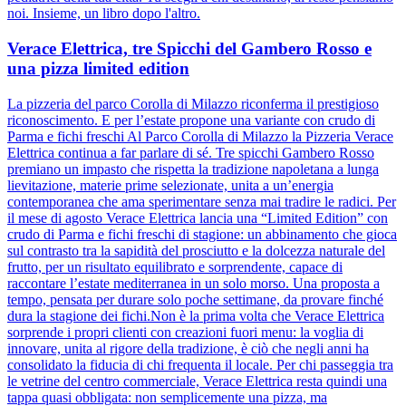
noi. Insieme, un libro dopo l'altro.
Verace Elettrica, tre Spicchi del Gambero Rosso e
una pizza limited edition
La pizzeria del parco Corolla di Milazzo riconferma il prestigioso
riconoscimento. E per l’estate propone una variante con crudo di
Parma e fichi freschi Al Parco Corolla di Milazzo la Pizzeria Verace
Elettrica continua a far parlare di sé. Tre spicchi Gambero Rosso
premiano un impasto che rispetta la tradizione napoletana a lunga
lievitazione, materie prime selezionate, unita a un’energia
contemporanea che ama sperimentare senza mai tradire le radici. Per
il mese di agosto Verace Elettrica lancia una “Limited Edition” con
crudo di Parma e fichi freschi di stagione: un abbinamento che gioca
sul contrasto tra la sapidità del prosciutto e la dolcezza naturale del
frutto, per un risultato equilibrato e sorprendente, capace di
raccontare l’estate mediterranea in un solo morso. Una proposta a
tempo, pensata per durare solo poche settimane, da provare finché
dura la stagione dei fichi.Non è la prima volta che Verace Elettrica
sorprende i propri clienti con creazioni fuori menu: la voglia di
innovare, unita al rigore della tradizione, è ciò che negli anni ha
consolidato la fiducia di chi frequenta il locale. Per chi passeggia tra
le vetrine del centro commerciale, Verace Elettrica resta quindi una
tappa quasi obbligata: non semplicemente una pizza, ma