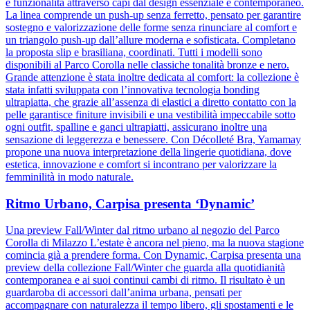
e funzionalità attraverso capi dal design essenziale e contemporaneo.
La linea comprende un push-up senza ferretto, pensato per garantire
sostegno e valorizzazione delle forme senza rinunciare al comfort e
un triangolo push-up dall’allure moderna e sofisticata. Completano
la proposta slip e brasiliana, coordinati. Tutti i modelli sono
disponibili al Parco Corolla nelle classiche tonalità bronze e nero.
Grande attenzione è stata inoltre dedicata al comfort: la collezione è
stata infatti sviluppata con l’innovativa tecnologia bonding
ultrapiatta, che grazie all’assenza di elastici a diretto contatto con la
pelle garantisce finiture invisibili e una vestibilità impeccabile sotto
ogni outfit, spalline e ganci ultrapiatti, assicurano inoltre una
sensazione di leggerezza e benessere. Con Décolleté Bra, Yamamay
propone una nuova interpretazione della lingerie quotidiana, dove
estetica, innovazione e comfort si incontrano per valorizzare la
femminilità in modo naturale.
Ritmo Urbano, Carpisa presenta ‘Dynamic’
Una preview Fall/Winter dal ritmo urbano al negozio del Parco
Corolla di Milazzo L’estate è ancora nel pieno, ma la nuova stagione
comincia già a prendere forma. Con Dynamic, Carpisa presenta una
preview della collezione Fall/Winter che guarda alla quotidianità
contemporanea e ai suoi continui cambi di ritmo. Il risultato è un
guardaroba di accessori dall’anima urbana, pensati per
accompagnare con naturalezza il tempo libero, gli spostamenti e le