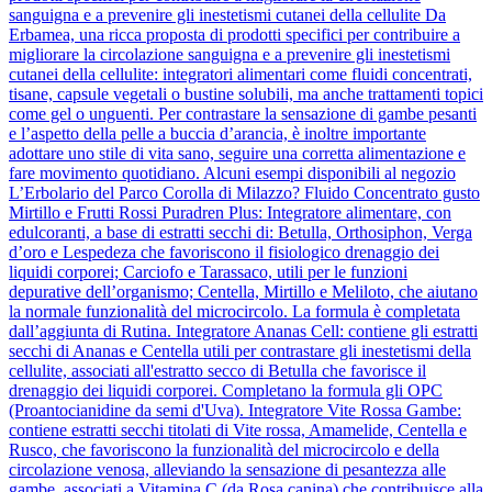
sanguigna e a prevenire gli inestetismi cutanei della cellulite Da
Erbamea, una ricca proposta di prodotti specifici per contribuire a
migliorare la circolazione sanguigna e a prevenire gli inestetismi
cutanei della cellulite: integratori alimentari come fluidi concentrati,
tisane, capsule vegetali o bustine solubili, ma anche trattamenti topici
come gel o unguenti. Per contrastare la sensazione di gambe pesanti
e l’aspetto della pelle a buccia d’arancia, è inoltre importante
adottare uno stile di vita sano, seguire una corretta alimentazione e
fare movimento quotidiano. Alcuni esempi disponibili al negozio
L’Erbolario del Parco Corolla di Milazzo? Fluido Concentrato gusto
Mirtillo e Frutti Rossi Puradren Plus: Integratore alimentare, con
edulcoranti, a base di estratti secchi di: Betulla, Orthosiphon, Verga
d’oro e Lespedeza che favoriscono il fisiologico drenaggio dei
liquidi corporei; Carciofo e Tarassaco, utili per le funzioni
depurative dell’organismo; Centella, Mirtillo e Meliloto, che aiutano
la normale funzionalità del microcircolo. La formula è completata
dall’aggiunta di Rutina. Integratore Ananas Cell: contiene gli estratti
secchi di Ananas e Centella utili per contrastare gli inestetismi della
cellulite, associati all'estratto secco di Betulla che favorisce il
drenaggio dei liquidi corporei. Completano la formula gli OPC
(Proantocianidine da semi d'Uva). Integratore Vite Rossa Gambe:
contiene estratti secchi titolati di Vite rossa, Amamelide, Centella e
Rusco, che favoriscono la funzionalità del microcircolo e della
circolazione venosa, alleviando la sensazione di pesantezza alle
gambe, associati a Vitamina C (da Rosa canina) che contribuisce alla