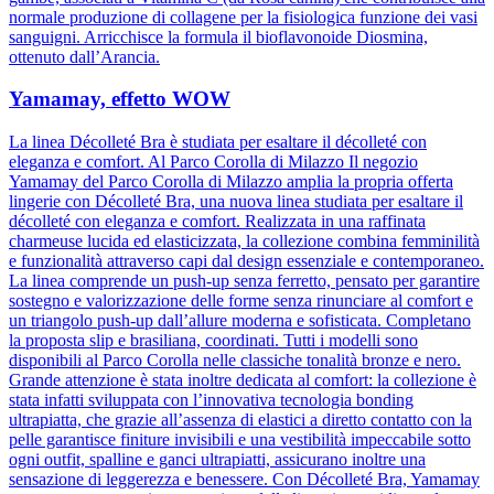
normale produzione di collagene per la fisiologica funzione dei vasi
sanguigni. Arricchisce la formula il bioflavonoide Diosmina,
ottenuto dall’Arancia.
Yamamay, effetto WOW
La linea Décolleté Bra è studiata per esaltare il décolleté con
eleganza e comfort. Al Parco Corolla di Milazzo Il negozio
Yamamay del Parco Corolla di Milazzo amplia la propria offerta
lingerie con Décolleté Bra, una nuova linea studiata per esaltare il
décolleté con eleganza e comfort. Realizzata in una raffinata
charmeuse lucida ed elasticizzata, la collezione combina femminilità
e funzionalità attraverso capi dal design essenziale e contemporaneo.
La linea comprende un push-up senza ferretto, pensato per garantire
sostegno e valorizzazione delle forme senza rinunciare al comfort e
un triangolo push-up dall’allure moderna e sofisticata. Completano
la proposta slip e brasiliana, coordinati. Tutti i modelli sono
disponibili al Parco Corolla nelle classiche tonalità bronze e nero.
Grande attenzione è stata inoltre dedicata al comfort: la collezione è
stata infatti sviluppata con l’innovativa tecnologia bonding
ultrapiatta, che grazie all’assenza di elastici a diretto contatto con la
pelle garantisce finiture invisibili e una vestibilità impeccabile sotto
ogni outfit, spalline e ganci ultrapiatti, assicurano inoltre una
sensazione di leggerezza e benessere. Con Décolleté Bra, Yamamay