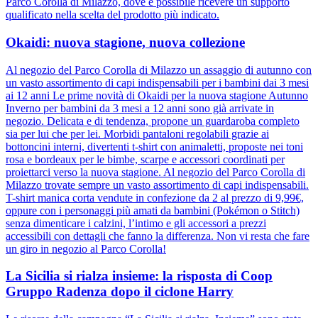
Parco Corolla di Milazzo, dove è possibile ricevere un supporto
qualificato nella scelta del prodotto più indicato.
Okaidi: nuova stagione, nuova collezione
Al negozio del Parco Corolla di Milazzo un assaggio di autunno con
un vasto assortimento di capi indispensabili per i bambini dai 3 mesi
ai 12 anni Le prime novità di Okaidi per la nuova stagione Autunno
Inverno per bambini da 3 mesi a 12 anni sono già arrivate in
negozio. Delicata e di tendenza, propone un guardaroba completo
sia per lui che per lei. Morbidi pantaloni regolabili grazie ai
bottoncini interni, divertenti t-shirt con animaletti, proposte nei toni
rosa e bordeaux per le bimbe, scarpe e accessori coordinati per
proiettarci verso la nuova stagione. Al negozio del Parco Corolla di
Milazzo trovate sempre un vasto assortimento di capi indispensabili.
T-shirt manica corta vendute in confezione da 2 al prezzo di 9,99€,
oppure con i personaggi più amati da bambini (Pokémon o Stitch)
senza dimenticare i calzini, l’intimo e gli accessori a prezzi
accessibili con dettagli che fanno la differenza. Non vi resta che fare
un giro in negozio al Parco Corolla!
La Sicilia si rialza insieme: la risposta di Coop
Gruppo Radenza dopo il ciclone Harry