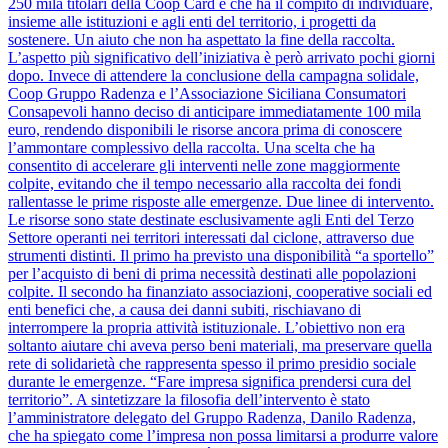
250 mila titolari della Coop Card e che ha il compito di individuare,
insieme alle istituzioni e agli enti del territorio, i progetti da
sostenere. Un aiuto che non ha aspettato la fine della raccolta.
L’aspetto più significativo dell’iniziativa è però arrivato pochi giorni
dopo. Invece di attendere la conclusione della campagna solidale,
Coop Gruppo Radenza e l’Associazione Siciliana Consumatori
Consapevoli hanno deciso di anticipare immediatamente 100 mila
euro, rendendo disponibili le risorse ancora prima di conoscere
l’ammontare complessivo della raccolta. Una scelta che ha
consentito di accelerare gli interventi nelle zone maggiormente
colpite, evitando che il tempo necessario alla raccolta dei fondi
rallentasse le prime risposte alle emergenze. Due linee di intervento.
Le risorse sono state destinate esclusivamente agli Enti del Terzo
Settore operanti nei territori interessati dal ciclone, attraverso due
strumenti distinti. Il primo ha previsto una disponibilità “a sportello”
per l’acquisto di beni di prima necessità destinati alle popolazioni
colpite. Il secondo ha finanziato associazioni, cooperative sociali ed
enti benefici che, a causa dei danni subiti, rischiavano di
interrompere la propria attività istituzionale. L’obiettivo non era
soltanto aiutare chi aveva perso beni materiali, ma preservare quella
rete di solidarietà che rappresenta spesso il primo presidio sociale
durante le emergenze. “Fare impresa significa prendersi cura del
territorio”. A sintetizzare la filosofia dell’intervento è stato
l’amministratore delegato del Gruppo Radenza, Danilo Radenza,
che ha spiegato come l’impresa non possa limitarsi a produrre valore