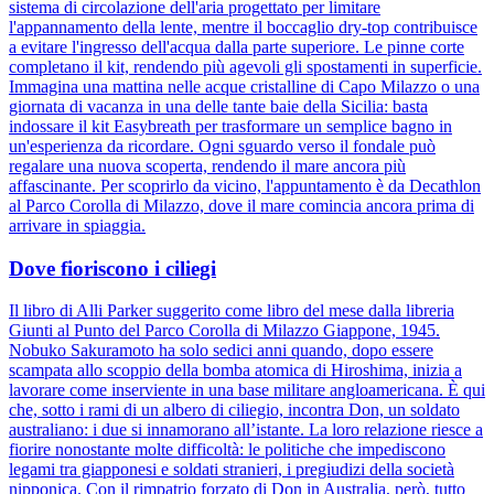
sistema di circolazione dell'aria progettato per limitare
l'appannamento della lente, mentre il boccaglio dry-top contribuisce
a evitare l'ingresso dell'acqua dalla parte superiore. Le pinne corte
completano il kit, rendendo più agevoli gli spostamenti in superficie.
Immagina una mattina nelle acque cristalline di Capo Milazzo o una
giornata di vacanza in una delle tante baie della Sicilia: basta
indossare il kit Easybreath per trasformare un semplice bagno in
un'esperienza da ricordare. Ogni sguardo verso il fondale può
regalare una nuova scoperta, rendendo il mare ancora più
affascinante. Per scoprirlo da vicino, l'appuntamento è da Decathlon
al Parco Corolla di Milazzo, dove il mare comincia ancora prima di
arrivare in spiaggia.
Dove fioriscono i ciliegi
Il libro di Alli Parker suggerito come libro del mese dalla libreria
Giunti al Punto del Parco Corolla di Milazzo Giappone, 1945.
Nobuko Sakuramoto ha solo sedici anni quando, dopo essere
scampata allo scoppio della bomba atomica di Hiroshima, inizia a
lavorare come inserviente in una base militare angloamericana. È qui
che, sotto i rami di un albero di ciliegio, incontra Don, un soldato
australiano: i due si innamorano all’istante. La loro relazione riesce a
fiorire nonostante molte difficoltà: le politiche che impediscono
legami tra giapponesi e soldati stranieri, i pregiudizi della società
nipponica. Con il rimpatrio forzato di Don in Australia, però, tutto