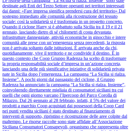
Le risorse della campagna “La Sicilia si rialza. Insieme” sono state
destinate agli Enti del Terzo Settore operanti nei territori interessati
dai danni: «Fare impresa significa prendersi cura del territorio» Dal
sostegno immediato alle comunità alla ricostruzione del tessuto
sociale: così la solidarietà si è trasformata in un progetto concreto.
Quando il ciclone Harry si è abbattuto sulla Sicilia tra il 19 e il 21
gennaio, lasciando dietro di sé chilometri di costa devastata,
infrastrutture danneggiate, attività economiche in ginocchio e intere
comunità alle prese con un’emergenza senza precedenti, la risposta
non è arrivata soltanto dalle istituzioni. È arrivata anche da chi,
quotidianamente, vive il territorio e ne condivide il destino. È in
questo contesto che Coop Gruppo Radenza ha scelto di trasformare
la propria responsabilità sociale d’impresa in un’azione concreta,
lanciando una delle più significative iniziative di solidarietà privata
nate in Sicilia dopo l’emergenza. La campagna “La Sicilia si rialza.
Insieme”. A pochi giorni dal passaggio del ciclone, il Gruppo
Radenza ha annunciato la campagna “La Sicilia si rialza. Insieme”,
coinvolgendo direttamente migliaia di consumatori siciliani tra cui
quelli che ogni giorno varcano l’Ipercoop del Parco Corolla di
Milazzo. Dal 26 gennaio al 28 febbraio, infatti, il 5% del valore dei
prodotti a marchio Coop acquistati dai possessori della Coop Card
nei punti vendita siciliani è stato destinato al finanziamento di
interventi di supporto, ripristino e ricostruzione delle aree colpite dal
maltempo. Le risorse raccolte sono state affidate all’Associazione
Siciliana Consumatori Consapevoli, organismo che rappresenta oltre