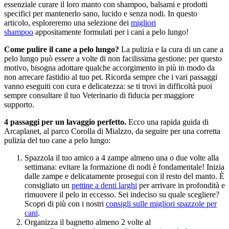
essenziale curare il loro manto con shampoo, balsami e prodotti
specifici per mantenerlo sano, lucido e senza nodi. In questo
articolo, esploreremo una selezione dei
migliori
shampoo
appositamente formulati per i cani a pelo lungo!
Come pulire il cane a pelo lungo?
La pulizia e la cura di un cane a
pelo lungo può essere a volte di non facilissima gestione: per questo
motivo, bisogna adottare qualche accorgimento in più in modo da
non arrecare fastidio al tuo pet. Ricorda sempre che i vari passaggi
vanno eseguiti con cura e delicatezza: se ti trovi in difficoltà puoi
sempre consultare il tuo Veterinario di fiducia per maggiore
supporto.
4 passaggi per un lavaggio perfetto.
Ecco una rapida guida di
Arcaplanet, al parco Corolla di Mialzzo, da seguire per una corretta
pulizia del tuo cane a pelo lungo:
Spazzola il tuo amico a 4 zampe almeno una o due volte alla
settimana: evitare la formazione di nodi è fondamentale! Inizia
dalle zampe e delicatamente prosegui con il resto del manto. È
consigliato un
pettine a denti larghi
per arrivare in profondità e
rimuovere il pelo in eccesso. Sei indeciso su quale scegliere?
Scopri di più con i nostri
consigli sulle migliori spazzole per
cani
.
Organizza il bagnetto almeno 2 volte al