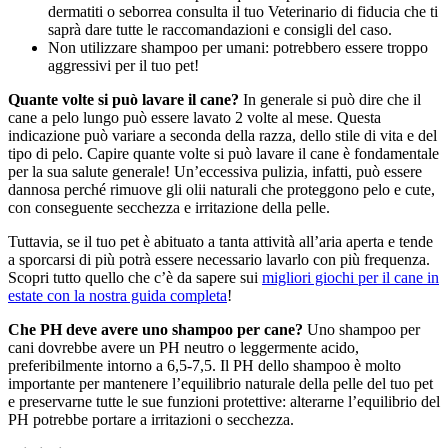
dermatiti o seborrea consulta il tuo Veterinario di fiducia che ti
saprà dare tutte le raccomandazioni e consigli del caso.
Non utilizzare shampoo per umani: potrebbero essere troppo
aggressivi per il tuo pet!
Quante volte si può lavare il cane?
In generale si può dire che il
cane a pelo lungo può essere lavato 2 volte al mese. Questa
indicazione può variare a seconda della razza, dello stile di vita e del
tipo di pelo. Capire quante volte si può lavare il cane è fondamentale
per la sua salute generale! Un’eccessiva pulizia, infatti, può essere
dannosa perché rimuove gli olii naturali che proteggono pelo e cute,
con conseguente secchezza e irritazione della pelle.
Tuttavia, se il tuo pet è abituato a tanta attività all’aria aperta e tende
a sporcarsi di più potrà essere necessario lavarlo con più frequenza.
Scopri tutto quello che c’è da sapere sui
migliori giochi per il cane in
estate con la nostra guida completa
!
Che PH deve avere uno shampoo per cane?
Uno shampoo per
cani dovrebbe avere un PH neutro o leggermente acido,
preferibilmente intorno a 6,5-7,5. Il PH dello shampoo è molto
importante per mantenere l’equilibrio naturale della pelle del tuo pet
e preservarne tutte le sue funzioni protettive: alterarne l’equilibrio del
PH potrebbe portare a irritazioni o secchezza.