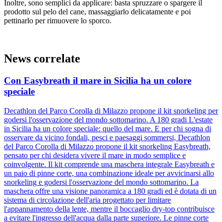
Inoltre, sono semplici da applicare: basta spruzzare o spargere il
prodotto sul pelo del cane, massaggiarlo delicatamente e poi
pettinarlo per rimuovere lo sporco.
News correlate
Con Easybreath il mare in Sicilia ha un colore
speciale
Decathlon del Parco Corolla di Milazzo propone il kit snorkeling per
godersi l'osservazione del mondo sottomarino. A 180 gradi L'estate
in Sicilia ha un colore speciale: quello del mare. E per chi sogna di
osservare da vicino fondali, pesci e paesaggi sommersi, Decathlon
del Parco Corolla di Milazzo propone il kit snorkeling Easybreath,
pensato per chi desidera vivere il mare in modo semplice e
coinvolgente. Il kit comprende una maschera integrale Easybreath e
un paio di pinne corte, una combinazione ideale per avvicinarsi allo
snorkeling e godersi l'osservazione del mondo sottomarino. La
maschera offre una visione panoramica a 180 gradi ed è dotata di un
sistema di circolazione dell'aria progettato per limitare
l'appannamento della lente, mentre il boccaglio dry-top contribuisce
a evitare l'ingresso dell'acqua dalla parte superiore. Le pinne corte