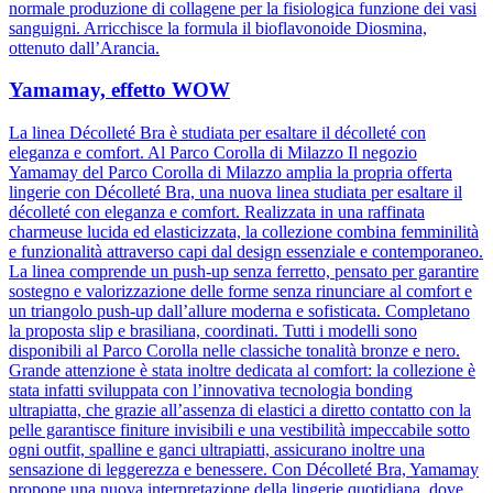
normale produzione di collagene per la fisiologica funzione dei vasi
sanguigni. Arricchisce la formula il bioflavonoide Diosmina,
ottenuto dall’Arancia.
Yamamay, effetto WOW
La linea Décolleté Bra è studiata per esaltare il décolleté con
eleganza e comfort. Al Parco Corolla di Milazzo Il negozio
Yamamay del Parco Corolla di Milazzo amplia la propria offerta
lingerie con Décolleté Bra, una nuova linea studiata per esaltare il
décolleté con eleganza e comfort. Realizzata in una raffinata
charmeuse lucida ed elasticizzata, la collezione combina femminilità
e funzionalità attraverso capi dal design essenziale e contemporaneo.
La linea comprende un push-up senza ferretto, pensato per garantire
sostegno e valorizzazione delle forme senza rinunciare al comfort e
un triangolo push-up dall’allure moderna e sofisticata. Completano
la proposta slip e brasiliana, coordinati. Tutti i modelli sono
disponibili al Parco Corolla nelle classiche tonalità bronze e nero.
Grande attenzione è stata inoltre dedicata al comfort: la collezione è
stata infatti sviluppata con l’innovativa tecnologia bonding
ultrapiatta, che grazie all’assenza di elastici a diretto contatto con la
pelle garantisce finiture invisibili e una vestibilità impeccabile sotto
ogni outfit, spalline e ganci ultrapiatti, assicurano inoltre una
sensazione di leggerezza e benessere. Con Décolleté Bra, Yamamay
propone una nuova interpretazione della lingerie quotidiana, dove