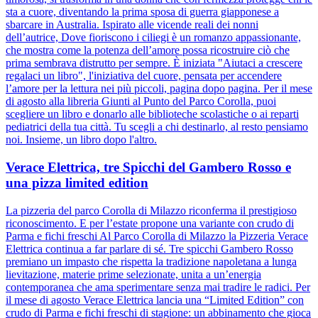
sta a cuore, diventando la prima sposa di guerra giapponese a
sbarcare in Australia. Ispirato alle vicende reali dei nonni
dell’autrice, Dove fioriscono i ciliegi è un romanzo appassionante,
che mostra come la potenza dell’amore possa ricostruire ciò che
prima sembrava distrutto per sempre. È iniziata "Aiutaci a crescere
regalaci un libro", l'iniziativa del cuore, pensata per accendere
l’amore per la lettura nei più piccoli, pagina dopo pagina. Per il mese
di agosto alla libreria Giunti al Punto del Parco Corolla, puoi
scegliere un libro e donarlo alle biblioteche scolastiche o ai reparti
pediatrici della tua città. Tu scegli a chi destinarlo, al resto pensiamo
noi. Insieme, un libro dopo l'altro.
Verace Elettrica, tre Spicchi del Gambero Rosso e
una pizza limited edition
La pizzeria del parco Corolla di Milazzo riconferma il prestigioso
riconoscimento. E per l’estate propone una variante con crudo di
Parma e fichi freschi Al Parco Corolla di Milazzo la Pizzeria Verace
Elettrica continua a far parlare di sé. Tre spicchi Gambero Rosso
premiano un impasto che rispetta la tradizione napoletana a lunga
lievitazione, materie prime selezionate, unita a un’energia
contemporanea che ama sperimentare senza mai tradire le radici. Per
il mese di agosto Verace Elettrica lancia una “Limited Edition” con
crudo di Parma e fichi freschi di stagione: un abbinamento che gioca