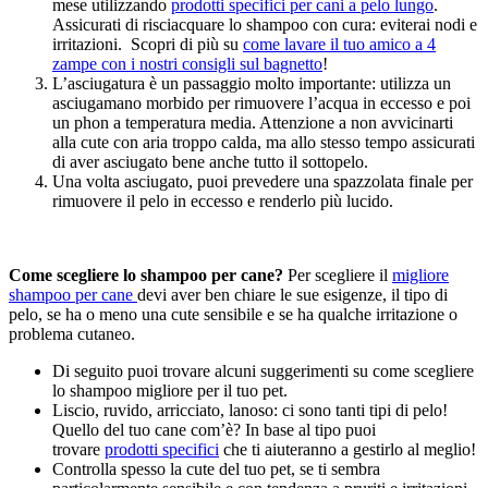
mese utilizzando
prodotti specifici per cani a pelo lungo
.
Assicurati di risciacquare lo shampoo con cura: eviterai nodi e
irritazioni. Scopri di più su
come lavare il tuo amico a 4
zampe con i nostri consigli sul bagnetto
!
L’asciugatura è un passaggio molto importante: utilizza un
asciugamano morbido per rimuovere l’acqua in eccesso e poi
un phon a temperatura media. Attenzione a non avvicinarti
alla cute con aria troppo calda, ma allo stesso tempo assicurati
di aver asciugato bene anche tutto il sottopelo.
Una volta asciugato, puoi prevedere una spazzolata finale per
rimuovere il pelo in eccesso e renderlo più lucido.
Come scegliere lo shampoo per cane?
Per scegliere il
migliore
shampoo per cane
devi aver ben chiare le sue esigenze, il tipo di
pelo, se ha o meno una cute sensibile e se ha qualche irritazione o
problema cutaneo.
Di seguito puoi trovare alcuni suggerimenti su come scegliere
lo shampoo migliore per il tuo pet.
Liscio, ruvido, arricciato, lanoso: ci sono tanti tipi di pelo!
Quello del tuo cane com’è? In base al tipo puoi
trovare
prodotti specifici
che ti aiuteranno a gestirlo al meglio!
Controlla spesso la cute del tuo pet, se ti sembra