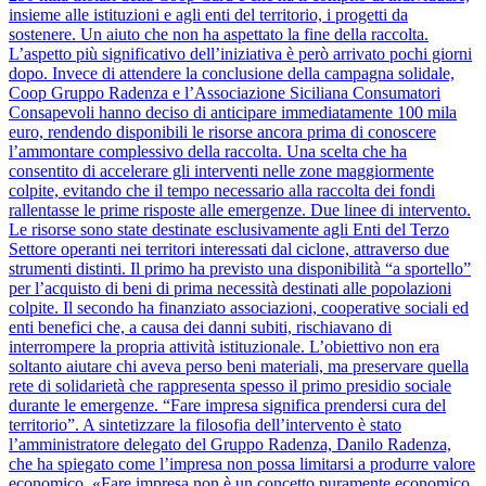
insieme alle istituzioni e agli enti del territorio, i progetti da
sostenere. Un aiuto che non ha aspettato la fine della raccolta.
L’aspetto più significativo dell’iniziativa è però arrivato pochi giorni
dopo. Invece di attendere la conclusione della campagna solidale,
Coop Gruppo Radenza e l’Associazione Siciliana Consumatori
Consapevoli hanno deciso di anticipare immediatamente 100 mila
euro, rendendo disponibili le risorse ancora prima di conoscere
l’ammontare complessivo della raccolta. Una scelta che ha
consentito di accelerare gli interventi nelle zone maggiormente
colpite, evitando che il tempo necessario alla raccolta dei fondi
rallentasse le prime risposte alle emergenze. Due linee di intervento.
Le risorse sono state destinate esclusivamente agli Enti del Terzo
Settore operanti nei territori interessati dal ciclone, attraverso due
strumenti distinti. Il primo ha previsto una disponibilità “a sportello”
per l’acquisto di beni di prima necessità destinati alle popolazioni
colpite. Il secondo ha finanziato associazioni, cooperative sociali ed
enti benefici che, a causa dei danni subiti, rischiavano di
interrompere la propria attività istituzionale. L’obiettivo non era
soltanto aiutare chi aveva perso beni materiali, ma preservare quella
rete di solidarietà che rappresenta spesso il primo presidio sociale
durante le emergenze. “Fare impresa significa prendersi cura del
territorio”. A sintetizzare la filosofia dell’intervento è stato
l’amministratore delegato del Gruppo Radenza, Danilo Radenza,
che ha spiegato come l’impresa non possa limitarsi a produrre valore
economico. «Fare impresa non è un concetto puramente economico,