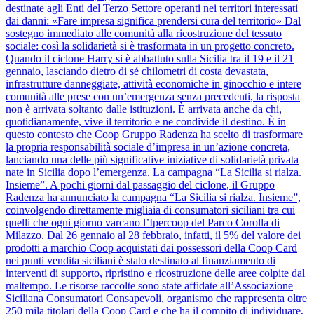
destinate agli Enti del Terzo Settore operanti nei territori interessati
dai danni: «Fare impresa significa prendersi cura del territorio» Dal
sostegno immediato alle comunità alla ricostruzione del tessuto
sociale: così la solidarietà si è trasformata in un progetto concreto.
Quando il ciclone Harry si è abbattuto sulla Sicilia tra il 19 e il 21
gennaio, lasciando dietro di sé chilometri di costa devastata,
infrastrutture danneggiate, attività economiche in ginocchio e intere
comunità alle prese con un’emergenza senza precedenti, la risposta
non è arrivata soltanto dalle istituzioni. È arrivata anche da chi,
quotidianamente, vive il territorio e ne condivide il destino. È in
questo contesto che Coop Gruppo Radenza ha scelto di trasformare
la propria responsabilità sociale d’impresa in un’azione concreta,
lanciando una delle più significative iniziative di solidarietà privata
nate in Sicilia dopo l’emergenza. La campagna “La Sicilia si rialza.
Insieme”. A pochi giorni dal passaggio del ciclone, il Gruppo
Radenza ha annunciato la campagna “La Sicilia si rialza. Insieme”,
coinvolgendo direttamente migliaia di consumatori siciliani tra cui
quelli che ogni giorno varcano l’Ipercoop del Parco Corolla di
Milazzo. Dal 26 gennaio al 28 febbraio, infatti, il 5% del valore dei
prodotti a marchio Coop acquistati dai possessori della Coop Card
nei punti vendita siciliani è stato destinato al finanziamento di
interventi di supporto, ripristino e ricostruzione delle aree colpite dal
maltempo. Le risorse raccolte sono state affidate all’Associazione
Siciliana Consumatori Consapevoli, organismo che rappresenta oltre
250 mila titolari della Coop Card e che ha il compito di individuare,