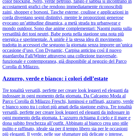
color blocking. Nero, verde petrolio, fango e sabbia si incontrano in
accostamenti grafici che rendono immediatamente riconoscibili
zaini, shopper e borsoni. Tasche esterne, coulisse e applicazioni in
corda diventano segni distintivi, mentre le proporzioni generose
evocano un’attitudine dinamica, a metà strada tra urbanwear e
mondo outdoor. Sono due anime complementari: Naomi punta sulla
versatilità dei toni neutri, Babe porta nella stagione una nota più
energica e sperimentale. A unirle è la stessa idea di movimento,
tradotta in accessori che seguono la giornata senza imporre un’unica
occasione d’uso. Con Dynamic, Carpisa anticipa così il nuovo
guardaroba Fall/Winter attraverso una collezione trasversale,
funzionale e contemporanea, già disponibile al negozio del Parco
Corolla di Milazzo.
Azzurro, verde e bianco: i colori dell’estate
Tre tonalità versatili, perfette per creare look leggeri ed eleganti da
indossare in ogni momento della giornata. Da Calcagno Moda al
Parco Corolla di Milazzo Freschi, luminosi e raffinati, azzurro, verde
e bianco sono tra i colori più amati della stagione estiva. Tre tonalità
versatili, perfette per creare look leggeri ed eleganti da indossare in
ogni momento della giornata. L’azzurro richiama il cielo e il mare e
dona subito freschezza all’outfit. Abbinato al bianco crea uno stile
pulito e raffinato, ideale sia per il tempo libero sia per le occasioni
più eleganti. Il verde, nelle sue sfumature più delicate o intense,