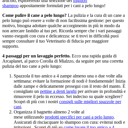
articolo, esploreremo una selezione dei
migliori
shampoo
appositamente formulati per i cani a pelo lungo!
Come pulire il cane a pelo lungo?
La pulizia e la cura di un cane a
pelo lungo può essere a volte di non facilissima gestione: per questo
motivo, bisogna adottare qualche accorgimento in più in modo da
non arrecare fastidio al tuo pet. Ricorda sempre che i vari passaggi
vanno eseguiti con cura e delicatezza: se ti trovi in difficoltà puoi
sempre consultare il tuo Veterinario di fiducia per maggiore
supporto.
4 passaggi per un lavaggio perfetto.
Ecco una rapida guida di
Arcaplanet, al parco Corolla di Mialzzo, da seguire per una corretta
pulizia del tuo cane a pelo lungo:
Spazzola il tuo amico a 4 zampe almeno una o due volte alla
settimana: evitare la formazione di nodi è fondamentale! Inizia
dalle zampe e delicatamente prosegui con il resto del manto. È
consigliato un
pettine a denti larghi
per arrivare in profondità e
rimuovere il pelo in eccesso. Sei indeciso su quale scegliere?
Scopri di più con i nostri
consigli sulle migliori spazzole per
cani
.
Organizza il bagnetto almeno 2 volte al
mese utilizzando
prodotti specifici per cani a pelo lungo
.
Assicurati di risciacquare lo shampoo con cura: eviterai nodi e
irritazioni. Scopri di più su
come lavare il tuo amico a 4