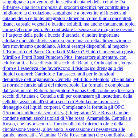
sanguigna e a prevenire gli inestetismi cutanei della cellulite Da
Erbamea, una ricca proposta di prodotti specifici per contribuire a
migliorare la circolazione sanguigna e a prevenire gli inestetismi
cutanei della cellulite: integratori alimentari come fluidi concentrati,
tisane, capsule vegetali o bustine solubili, ma anche trattamenti topici
come gel o unguenti. Per contrastare la sensazione di gambe pesanti
e l’aspetto della pelle a buccia d’arancia, è inoltre importante
adottare uno stile di vita sano, seguire una corretta alimentazione e
fare movimento quotidiano. Alcuni esempi disponibili al negozio
L’Erbolario del Parco Corolla di Milazzo? Fluido Concentrato gusto
Mirtillo e Frutti Rossi Puradren Plus: Integratore alimentare, con
edulcoranti, a base di estratti secchi di: Betulla, Orthosiphon, Verga
d’oro e Lespedeza che favoriscono il fisiologico drenaggio dei
liquidi corporei; Carciofo e Tarassaco, utili per le funzioni
depurative dell’organismo; Centella, Mirtillo e Meliloto, che aiutano
la normale funzionalità del microcircolo. La formula è completata
dall’aggiunta di Rutina. Integratore Ananas Cell: contiene gli estratti
secchi di Ananas e Centella utili per contrastare gli inestetismi della
cellulite, associati all'estratto secco di Betulla che favorisce il
drenaggio dei liquidi corporei. Completano la formula gli OPC
(Proantocianidine da semi d'Uva). Integratore Vite Rossa Gambe:
contiene estratti secchi titolati di Vite rossa, Amamelide, Centella e
Rusco, che favoriscono la funzionalità del microcircolo e della
circolazione venosa, alleviando la sensazione di pesantezza alle
gambe, associati a Vitamina C (da Rosa canina) che contribuisce alla