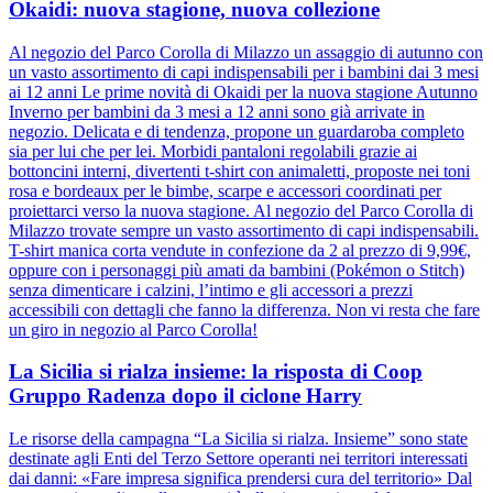
Okaidi: nuova stagione, nuova collezione
Al negozio del Parco Corolla di Milazzo un assaggio di autunno con
un vasto assortimento di capi indispensabili per i bambini dai 3 mesi
ai 12 anni Le prime novità di Okaidi per la nuova stagione Autunno
Inverno per bambini da 3 mesi a 12 anni sono già arrivate in
negozio. Delicata e di tendenza, propone un guardaroba completo
sia per lui che per lei. Morbidi pantaloni regolabili grazie ai
bottoncini interni, divertenti t-shirt con animaletti, proposte nei toni
rosa e bordeaux per le bimbe, scarpe e accessori coordinati per
proiettarci verso la nuova stagione. Al negozio del Parco Corolla di
Milazzo trovate sempre un vasto assortimento di capi indispensabili.
T-shirt manica corta vendute in confezione da 2 al prezzo di 9,99€,
oppure con i personaggi più amati da bambini (Pokémon o Stitch)
senza dimenticare i calzini, l’intimo e gli accessori a prezzi
accessibili con dettagli che fanno la differenza. Non vi resta che fare
un giro in negozio al Parco Corolla!
La Sicilia si rialza insieme: la risposta di Coop
Gruppo Radenza dopo il ciclone Harry
Le risorse della campagna “La Sicilia si rialza. Insieme” sono state
destinate agli Enti del Terzo Settore operanti nei territori interessati
dai danni: «Fare impresa significa prendersi cura del territorio» Dal