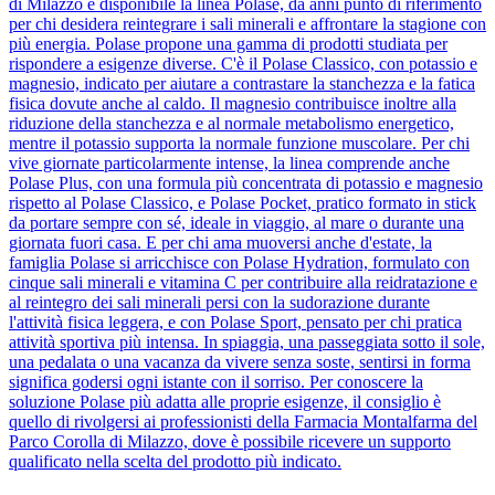
di Milazzo è disponibile la linea Polase, da anni punto di riferimento
per chi desidera reintegrare i sali minerali e affrontare la stagione con
più energia. Polase propone una gamma di prodotti studiata per
rispondere a esigenze diverse. C'è il Polase Classico, con potassio e
magnesio, indicato per aiutare a contrastare la stanchezza e la fatica
fisica dovute anche al caldo. Il magnesio contribuisce inoltre alla
riduzione della stanchezza e al normale metabolismo energetico,
mentre il potassio supporta la normale funzione muscolare. Per chi
vive giornate particolarmente intense, la linea comprende anche
Polase Plus, con una formula più concentrata di potassio e magnesio
rispetto al Polase Classico, e Polase Pocket, pratico formato in stick
da portare sempre con sé, ideale in viaggio, al mare o durante una
giornata fuori casa. E per chi ama muoversi anche d'estate, la
famiglia Polase si arricchisce con Polase Hydration, formulato con
cinque sali minerali e vitamina C per contribuire alla reidratazione e
al reintegro dei sali minerali persi con la sudorazione durante
l'attività fisica leggera, e con Polase Sport, pensato per chi pratica
attività sportiva più intensa. In spiaggia, una passeggiata sotto il sole,
una pedalata o una vacanza da vivere senza soste, sentirsi in forma
significa godersi ogni istante con il sorriso. Per conoscere la
soluzione Polase più adatta alle proprie esigenze, il consiglio è
quello di rivolgersi ai professionisti della Farmacia Montalfarma del
Parco Corolla di Milazzo, dove è possibile ricevere un supporto
qualificato nella scelta del prodotto più indicato.