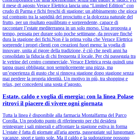
il mese di agosto Verace Elettrica lancia una “Limited Edition” con
crudo di Parma e fichi freschi di stagione: un abbinamento che gioca
sul contrasto tra la sapidità del prosciutto e la dolcezza naturale del
frutto, per un risultato equilibrato e sorprendente, capace di
raccontare l’estate mediterranea in un solo morso. Una proposta a
tempo, pensata per durare solo poche settimane, da provare finché
dura la stagione dei fichi.Non è la prima volta che Verace Elettrica
sorprende i propri clienti con creazioni fuori menu: la voglia di
innovare, unita al rigore della tradizione, è ciò che negli anni ha
consolidato la fiducia di chi frequenta il locale. Per chi passeggia tra
le vetrine del centro commerciale, Verace Elettrica resta quindi una
tappa quasi obbligata: non semplicemente una pizza, ma
un’esperienza di gusto che si rinnova stagione dopo stagione senza
mai perdere la propria identità. Un motivo in più, tra shopping e
relax, per concedersi una sosta d’agosto.
Estate, caldo e voglia di energia: con la linea Polase
ritrovi il piacere di vivere ogni giornata
Tutta la linea è disponibile alla farmacia Montalfarma del Parco
Corolla. Un prodotto punto di riferimento per chi desidera
reintegrare i sali minerali e affrontare la stagione estiva in forma
L'estate è fatta di giornate all'aria aperta, passeggiate sul lungomare,
vacanze, sport e tanto sole. Ma il caldo e la sudorazione possono