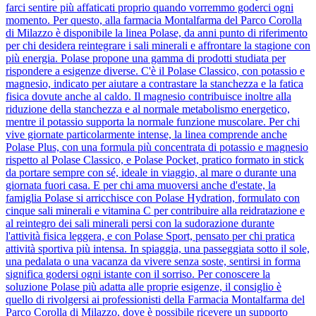
farci sentire più affaticati proprio quando vorremmo goderci ogni
momento. Per questo, alla farmacia Montalfarma del Parco Corolla
di Milazzo è disponibile la linea Polase, da anni punto di riferimento
per chi desidera reintegrare i sali minerali e affrontare la stagione con
più energia. Polase propone una gamma di prodotti studiata per
rispondere a esigenze diverse. C'è il Polase Classico, con potassio e
magnesio, indicato per aiutare a contrastare la stanchezza e la fatica
fisica dovute anche al caldo. Il magnesio contribuisce inoltre alla
riduzione della stanchezza e al normale metabolismo energetico,
mentre il potassio supporta la normale funzione muscolare. Per chi
vive giornate particolarmente intense, la linea comprende anche
Polase Plus, con una formula più concentrata di potassio e magnesio
rispetto al Polase Classico, e Polase Pocket, pratico formato in stick
da portare sempre con sé, ideale in viaggio, al mare o durante una
giornata fuori casa. E per chi ama muoversi anche d'estate, la
famiglia Polase si arricchisce con Polase Hydration, formulato con
cinque sali minerali e vitamina C per contribuire alla reidratazione e
al reintegro dei sali minerali persi con la sudorazione durante
l'attività fisica leggera, e con Polase Sport, pensato per chi pratica
attività sportiva più intensa. In spiaggia, una passeggiata sotto il sole,
una pedalata o una vacanza da vivere senza soste, sentirsi in forma
significa godersi ogni istante con il sorriso. Per conoscere la
soluzione Polase più adatta alle proprie esigenze, il consiglio è
quello di rivolgersi ai professionisti della Farmacia Montalfarma del
Parco Corolla di Milazzo, dove è possibile ricevere un supporto