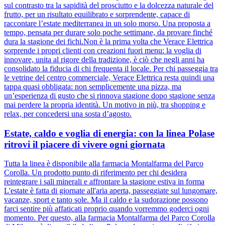
sul contrasto tra la sapidità del prosciutto e la dolcezza naturale del
frutto, per un risultato equilibrato e sorprendente, capace di
raccontare l’estate mediterranea in un solo morso. Una proposta a
tempo, pensata per durare solo poche settimane, da provare finché
dura la stagione dei fichi.Non è la prima volta che Verace Elettrica
sorprende i propri clienti con creazioni fuori menu: la voglia di
innovare, unita al rigore della tradizione, è ciò che negli anni ha
consolidato la fiducia di chi frequenta il locale. Per chi passeggia tra
le vetrine del centro commerciale, Verace Elettrica resta quindi una
tappa quasi obbligata: non semplicemente una pizza, ma
un’esperienza di gusto che si rinnova stagione dopo stagione senza
mai perdere la propria identità. Un motivo in più, tra shopping e
relax, per concedersi una sosta d’agosto.
Estate, caldo e voglia di energia: con la linea Polase
ritrovi il piacere di vivere ogni giornata
Tutta la linea è disponibile alla farmacia Montalfarma del Parco
Corolla. Un prodotto punto di riferimento per chi desidera
reintegrare i sali minerali e affrontare la stagione estiva in forma
L'estate è fatta di giornate all'aria aperta, passeggiate sul lungomare,
vacanze, sport e tanto sole. Ma il caldo e la sudorazione possono
farci sentire più affaticati proprio quando vorremmo goderci ogni
momento. Per questo, alla farmacia Montalfarma del Parco Corolla