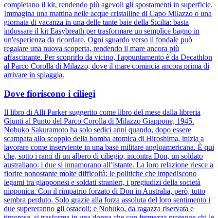
completano il kit, rendendo più agevoli gli spostamenti in superficie.
Immagina una mattina nelle acque cristalline di Capo Milazzo o una
giornata di vacanza in una delle tante baie della Sicilia: basta
indossare il kit Easybreath per trasformare un semplice bagno in
un'esperienza da ricordare. Ogni sguardo verso il fondale può
regalare una nuova scoperta, rendendo il mare ancora più
affascinante. Per scoprirlo da vicino, l'appuntamento è da Decathlon
al Parco Corolla di Milazzo, dove il mare comincia ancora prima di
arrivare in spiaggia.
Dove fioriscono i ciliegi
Il libro di Alli Parker suggerito come libro del mese dalla libreria
Giunti al Punto del Parco Corolla di Milazzo Giappone, 1945.
Nobuko Sakuramoto ha solo sedici anni quando, dopo essere
scampata allo scoppio della bomba atomica di Hiroshima, inizia a
lavorare come inserviente in una base militare angloamericana. È qui
che, sotto i rami di un albero di ciliegio, incontra Don, un soldato
australiano: i due si innamorano all’istante. La loro relazione riesce a
fiorire nonostante molte difficoltà: le politiche che impediscono
legami tra giapponesi e soldati stranieri, i pregiudizi della società
nipponica. Con il rimpatrio forzato di Don in Australia, però, tutto
sembra perduto. Solo grazie alla forza assoluta del loro sentimento i
due supereranno gli ostacoli; e Nobuko, da ragazza riservata e
timorosa, si trasforma in una donna che con fermezza protegge chi le