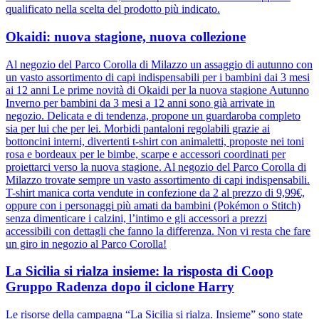
qualificato nella scelta del prodotto più indicato.
Okaidi: nuova stagione, nuova collezione
Al negozio del Parco Corolla di Milazzo un assaggio di autunno con
un vasto assortimento di capi indispensabili per i bambini dai 3 mesi
ai 12 anni Le prime novità di Okaidi per la nuova stagione Autunno
Inverno per bambini da 3 mesi a 12 anni sono già arrivate in
negozio. Delicata e di tendenza, propone un guardaroba completo
sia per lui che per lei. Morbidi pantaloni regolabili grazie ai
bottoncini interni, divertenti t-shirt con animaletti, proposte nei toni
rosa e bordeaux per le bimbe, scarpe e accessori coordinati per
proiettarci verso la nuova stagione. Al negozio del Parco Corolla di
Milazzo trovate sempre un vasto assortimento di capi indispensabili.
T-shirt manica corta vendute in confezione da 2 al prezzo di 9,99€,
oppure con i personaggi più amati da bambini (Pokémon o Stitch)
senza dimenticare i calzini, l’intimo e gli accessori a prezzi
accessibili con dettagli che fanno la differenza. Non vi resta che fare
un giro in negozio al Parco Corolla!
La Sicilia si rialza insieme: la risposta di Coop
Gruppo Radenza dopo il ciclone Harry
Le risorse della campagna “La Sicilia si rialza. Insieme” sono state