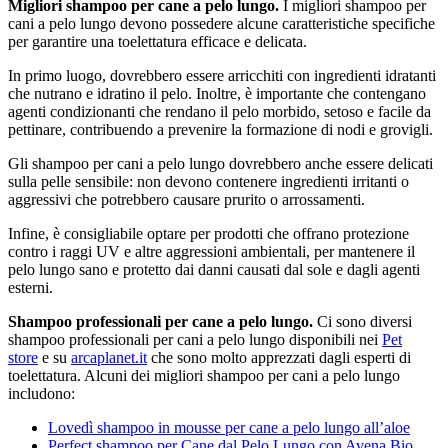
Migliori shampoo per cane a pelo lungo.
I migliori shampoo per
cani a pelo lungo devono possedere alcune caratteristiche specifiche
per garantire una toelettatura efficace e delicata.
In primo luogo, dovrebbero essere arricchiti con ingredienti idratanti
che nutrano e idratino il pelo. Inoltre, è importante che contengano
agenti condizionanti che rendano il pelo morbido, setoso e facile da
pettinare, contribuendo a prevenire la formazione di nodi e grovigli.
Gli shampoo per cani a pelo lungo dovrebbero anche essere delicati
sulla pelle sensibile: non devono contenere ingredienti irritanti o
aggressivi che potrebbero causare prurito o arrossamenti.
Infine, è consigliabile optare per prodotti che offrano protezione
contro i raggi UV e altre aggressioni ambientali, per mantenere il
pelo lungo sano e protetto dai danni causati dal sole e dagli agenti
esterni.
Shampoo professionali per cane a pelo lungo.
Ci sono diversi
shampoo professionali per cani a pelo lungo disponibili nei
Pet
store
e su
arcaplanet.it
che sono molto apprezzati dagli esperti di
toelettatura. Alcuni dei migliori shampoo per cani a pelo lungo
includono:
Lovedì shampoo in mousse per cane a pelo lungo all’aloe
Perfect shampoo per Cane dal Pelo Lungo con Avena Bio