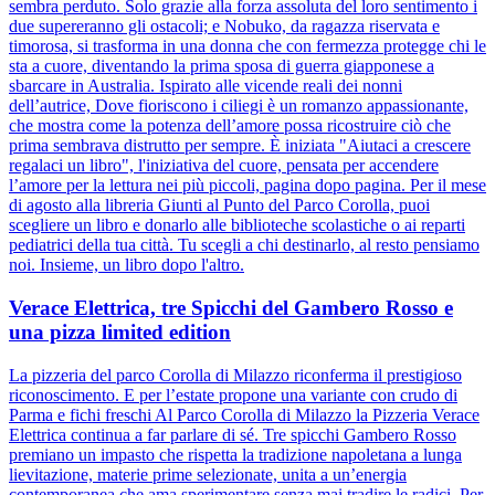
sembra perduto. Solo grazie alla forza assoluta del loro sentimento i
due supereranno gli ostacoli; e Nobuko, da ragazza riservata e
timorosa, si trasforma in una donna che con fermezza protegge chi le
sta a cuore, diventando la prima sposa di guerra giapponese a
sbarcare in Australia. Ispirato alle vicende reali dei nonni
dell’autrice, Dove fioriscono i ciliegi è un romanzo appassionante,
che mostra come la potenza dell’amore possa ricostruire ciò che
prima sembrava distrutto per sempre. È iniziata "Aiutaci a crescere
regalaci un libro", l'iniziativa del cuore, pensata per accendere
l’amore per la lettura nei più piccoli, pagina dopo pagina. Per il mese
di agosto alla libreria Giunti al Punto del Parco Corolla, puoi
scegliere un libro e donarlo alle biblioteche scolastiche o ai reparti
pediatrici della tua città. Tu scegli a chi destinarlo, al resto pensiamo
noi. Insieme, un libro dopo l'altro.
Verace Elettrica, tre Spicchi del Gambero Rosso e
una pizza limited edition
La pizzeria del parco Corolla di Milazzo riconferma il prestigioso
riconoscimento. E per l’estate propone una variante con crudo di
Parma e fichi freschi Al Parco Corolla di Milazzo la Pizzeria Verace
Elettrica continua a far parlare di sé. Tre spicchi Gambero Rosso
premiano un impasto che rispetta la tradizione napoletana a lunga
lievitazione, materie prime selezionate, unita a un’energia
contemporanea che ama sperimentare senza mai tradire le radici. Per