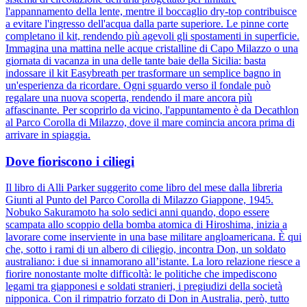
l'appannamento della lente, mentre il boccaglio dry-top contribuisce
a evitare l'ingresso dell'acqua dalla parte superiore. Le pinne corte
completano il kit, rendendo più agevoli gli spostamenti in superficie.
Immagina una mattina nelle acque cristalline di Capo Milazzo o una
giornata di vacanza in una delle tante baie della Sicilia: basta
indossare il kit Easybreath per trasformare un semplice bagno in
un'esperienza da ricordare. Ogni sguardo verso il fondale può
regalare una nuova scoperta, rendendo il mare ancora più
affascinante. Per scoprirlo da vicino, l'appuntamento è da Decathlon
al Parco Corolla di Milazzo, dove il mare comincia ancora prima di
arrivare in spiaggia.
Dove fioriscono i ciliegi
Il libro di Alli Parker suggerito come libro del mese dalla libreria
Giunti al Punto del Parco Corolla di Milazzo Giappone, 1945.
Nobuko Sakuramoto ha solo sedici anni quando, dopo essere
scampata allo scoppio della bomba atomica di Hiroshima, inizia a
lavorare come inserviente in una base militare angloamericana. È qui
che, sotto i rami di un albero di ciliegio, incontra Don, un soldato
australiano: i due si innamorano all’istante. La loro relazione riesce a
fiorire nonostante molte difficoltà: le politiche che impediscono
legami tra giapponesi e soldati stranieri, i pregiudizi della società
nipponica. Con il rimpatrio forzato di Don in Australia, però, tutto