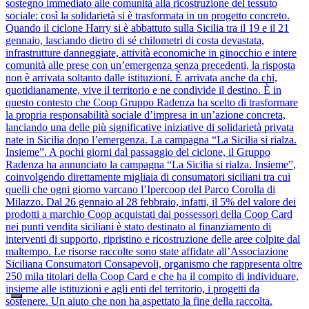
sostegno immediato alle comunità alla ricostruzione del tessuto
sociale: così la solidarietà si è trasformata in un progetto concreto.
Quando il ciclone Harry si è abbattuto sulla Sicilia tra il 19 e il 21
gennaio, lasciando dietro di sé chilometri di costa devastata,
infrastrutture danneggiate, attività economiche in ginocchio e intere
comunità alle prese con un’emergenza senza precedenti, la risposta
non è arrivata soltanto dalle istituzioni. È arrivata anche da chi,
quotidianamente, vive il territorio e ne condivide il destino. È in
questo contesto che Coop Gruppo Radenza ha scelto di trasformare
la propria responsabilità sociale d’impresa in un’azione concreta,
lanciando una delle più significative iniziative di solidarietà privata
nate in Sicilia dopo l’emergenza. La campagna “La Sicilia si rialza.
Insieme”. A pochi giorni dal passaggio del ciclone, il Gruppo
Radenza ha annunciato la campagna “La Sicilia si rialza. Insieme”,
coinvolgendo direttamente migliaia di consumatori siciliani tra cui
quelli che ogni giorno varcano l’Ipercoop del Parco Corolla di
Milazzo. Dal 26 gennaio al 28 febbraio, infatti, il 5% del valore dei
prodotti a marchio Coop acquistati dai possessori della Coop Card
nei punti vendita siciliani è stato destinato al finanziamento di
interventi di supporto, ripristino e ricostruzione delle aree colpite dal
maltempo. Le risorse raccolte sono state affidate all’Associazione
Siciliana Consumatori Consapevoli, organismo che rappresenta oltre
250 mila titolari della Coop Card e che ha il compito di individuare,
insieme alle istituzioni e agli enti del territorio, i progetti da
sostenere. Un aiuto che non ha aspettato la fine della raccolta.