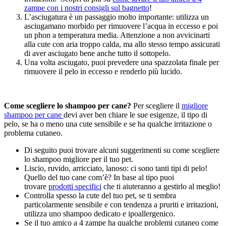
zampe con i nostri consigli sul bagnetto
!
L’asciugatura è un passaggio molto importante: utilizza un
asciugamano morbido per rimuovere l’acqua in eccesso e poi
un phon a temperatura media. Attenzione a non avvicinarti
alla cute con aria troppo calda, ma allo stesso tempo assicurati
di aver asciugato bene anche tutto il sottopelo.
Una volta asciugato, puoi prevedere una spazzolata finale per
rimuovere il pelo in eccesso e renderlo più lucido.
Come scegliere lo shampoo per cane?
Per scegliere il
migliore
shampoo per cane
devi aver ben chiare le sue esigenze, il tipo di
pelo, se ha o meno una cute sensibile e se ha qualche irritazione o
problema cutaneo.
Di seguito puoi trovare alcuni suggerimenti su come scegliere
lo shampoo migliore per il tuo pet.
Liscio, ruvido, arricciato, lanoso: ci sono tanti tipi di pelo!
Quello del tuo cane com’è? In base al tipo puoi
trovare
prodotti specifici
che ti aiuteranno a gestirlo al meglio!
Controlla spesso la cute del tuo pet, se ti sembra
particolarmente sensibile e con tendenza a pruriti e irritazioni,
utilizza uno shampoo dedicato e ipoallergenico.
Se il tuo amico a 4 zampe ha qualche problemi cutaneo come