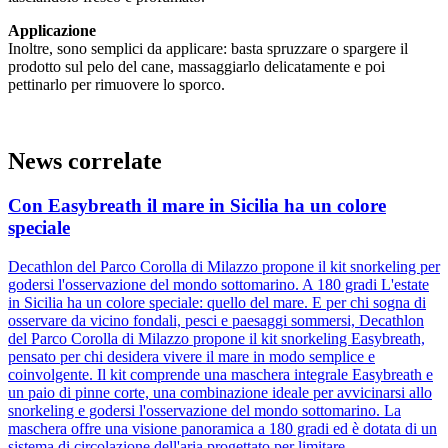
Applicazione
Inoltre, sono semplici da applicare: basta spruzzare o spargere il
prodotto sul pelo del cane, massaggiarlo delicatamente e poi
pettinarlo per rimuovere lo sporco.
News correlate
Con Easybreath il mare in Sicilia ha un colore
speciale
Decathlon del Parco Corolla di Milazzo propone il kit snorkeling per
godersi l'osservazione del mondo sottomarino. A 180 gradi L'estate
in Sicilia ha un colore speciale: quello del mare. E per chi sogna di
osservare da vicino fondali, pesci e paesaggi sommersi, Decathlon
del Parco Corolla di Milazzo propone il kit snorkeling Easybreath,
pensato per chi desidera vivere il mare in modo semplice e
coinvolgente. Il kit comprende una maschera integrale Easybreath e
un paio di pinne corte, una combinazione ideale per avvicinarsi allo
snorkeling e godersi l'osservazione del mondo sottomarino. La
maschera offre una visione panoramica a 180 gradi ed è dotata di un
sistema di circolazione dell'aria progettato per limitare