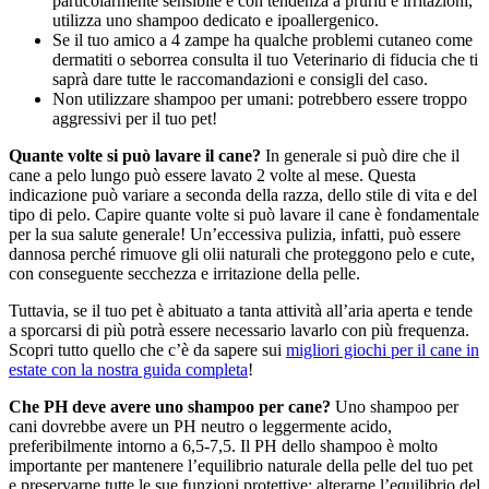
particolarmente sensibile e con tendenza a pruriti e irritazioni,
utilizza uno shampoo dedicato e ipoallergenico.
Se il tuo amico a 4 zampe ha qualche problemi cutaneo come
dermatiti o seborrea consulta il tuo Veterinario di fiducia che ti
saprà dare tutte le raccomandazioni e consigli del caso.
Non utilizzare shampoo per umani: potrebbero essere troppo
aggressivi per il tuo pet!
Quante volte si può lavare il cane?
In generale si può dire che il
cane a pelo lungo può essere lavato 2 volte al mese. Questa
indicazione può variare a seconda della razza, dello stile di vita e del
tipo di pelo. Capire quante volte si può lavare il cane è fondamentale
per la sua salute generale! Un’eccessiva pulizia, infatti, può essere
dannosa perché rimuove gli olii naturali che proteggono pelo e cute,
con conseguente secchezza e irritazione della pelle.
Tuttavia, se il tuo pet è abituato a tanta attività all’aria aperta e tende
a sporcarsi di più potrà essere necessario lavarlo con più frequenza.
Scopri tutto quello che c’è da sapere sui
migliori giochi per il cane in
estate con la nostra guida completa
!
Che PH deve avere uno shampoo per cane?
Uno shampoo per
cani dovrebbe avere un PH neutro o leggermente acido,
preferibilmente intorno a 6,5-7,5. Il PH dello shampoo è molto
importante per mantenere l’equilibrio naturale della pelle del tuo pet
e preservarne tutte le sue funzioni protettive: alterarne l’equilibrio del