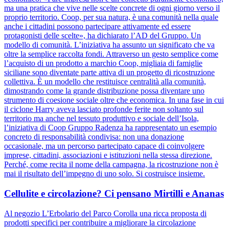
ma una pratica che vive nelle scelte concrete di ogni giorno verso il
proprio territorio. Coop, per sua natura, è una comunità nella quale
anche i cittadini possono partecipare attivamente ed essere
protagonisti delle scelte», ha dichiarato l’AD del Gruppo. Un
modello di comunità. L’iniziativa ha assunto un significato che va
oltre la semplice raccolta fondi. Attraverso un gesto semplice come
l’acquisto di un prodotto a marchio Coop, migliaia di famiglie
siciliane sono diventate parte attiva di un progetto di ricostruzione
collettiva. È un modello che restituisce centralità alla comunità,
dimostrando come la grande distribuzione possa diventare uno
strumento di coesione sociale oltre che economica. In una fase in cui
il ciclone Harry aveva lasciato profonde ferite non soltanto sul
territorio ma anche nel tessuto produttivo e sociale dell’Isola,
l’iniziativa di Coop Gruppo Radenza ha rappresentato un esempio
concreto di responsabilità condivisa: non una donazione
occasionale, ma un percorso partecipato capace di coinvolgere
imprese, cittadini, associazioni e istituzioni nella stessa direzione.
Perché, come recita il nome della campagna, la ricostruzione non è
mai il risultato dell’impegno di uno solo. Si costruisce insieme.
Cellulite e circolazione? Ci pensano Mirtilli e Ananas
Al negozio L’Erbolario del Parco Corolla una ricca proposta di
prodotti specifici per contribuire a migliorare la circolazione