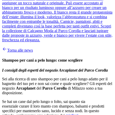
aggiunge un tocco naturale e originale. Può essere accostato al
bianco per un risultato luminoso oppure all’azzurro per creare un
abbinamento fresco e moderno. Il bianco resta il grande protagonista
dell’estate: illumina il look, valorizza l’abbronzatura e si combina
facilmente con entrambe le tonalità. Camicie, pantaloni, abiti e
completi diventano così la base perfetta per tanti outfit estivi. Scopri
la collezione di Calcagno Moda al Parco Corolla e lasciati ispirare
dalle proposte in azzurro, verde e bianco per vivere l’estate con stile,
freschezza ed eleganza.
Torna alle news
Shampoo per cani a pelo lungo: come scegliere
I consigli degli esperti del negozio Arcaplanet del Parco Corolla
Sei alla ricerca di uno shampoo per cani a pelo lungo adatto per il
bagnetto del tuo pet e non sai come e quale scegliere? Gli esperti del
negozio
Arcaplanet
del
Parco Corolla
di Milazzo sono a tua
disposizione.
Se hai un cane dal pelo lungo o folto, sai quanto sia
essenziale curare il loro manto con shampoo, balsami e prodotti
specifici per mantenerlo sano, lucido e senza nodi. In questo