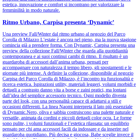
estetica, innovazione e comfort si incontrano per valorizzare la
femminilità in modo naturale.
Ritmo Urbano, Carpisa presenta ‘Dynamic’
Una preview Fall/Winter dal ritmo urbano al negozio del Parco
Corolla di Milazzo L’estate è ancora nel pieno, ma la nuova stagione
comincia già a prendere forma. Con Dynamic, Carpisa presenta una
preview della collezione Fall/Winter che guarda alla quotidianità
contemporanea e ai suoi continui cambi di ritmo. Il risultato è un
guardaroba di accessori dall’anima urbana, pensati per
accompagnare con naturalezza il tempo libero, gli spostamenti e le
giornate più intense. A definire la collezione, disponibile al negozio
Carpisa del Parco Corolla di Milazzo, è l’incontro tra funzionalità e
ricerca estetica. Ispirazioni utility, materiali leggeri, volumi morbidi e
dettagli a contrasto danno vita a borse e zaini pratici, ma lontani
dall’idea del semplice accessorio tecnico. Ogni modello diventa
parte del look, con una personalità capace di adattarsi a stili e
occasioni differenti. La linea Naomi interpreta il lato più essenziale
di Dynamic.Nero, oliva e sabbia costruiscono una palette naturale e
versatile, animata da cordini e piccoli dettagli color ocra. Le forme
sono pulite, i volumi funzionali e l’estetica rilassata: un equilibrio
pensato per chi ama accessori facili da indossare e da inserire nel
guardaroba quotidiano. Più decisa e giocosa, Babe sceglie invece il