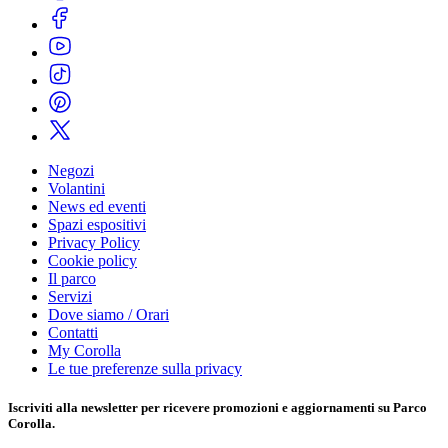
Negozi
Volantini
News ed eventi
Spazi espositivi
Privacy Policy
Cookie policy
Il parco
Servizi
Dove siamo / Orari
Contatti
My Corolla
Le tue preferenze sulla privacy
Iscriviti alla
newsletter
per ricevere promozioni e aggiornamenti su Parco
Corolla.