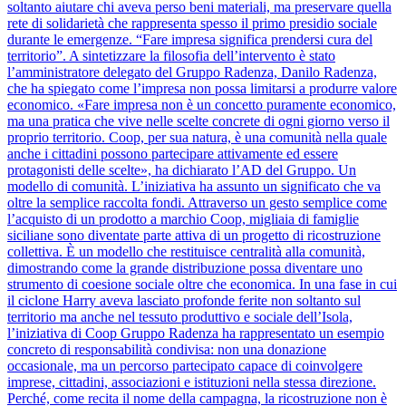
soltanto aiutare chi aveva perso beni materiali, ma preservare quella
rete di solidarietà che rappresenta spesso il primo presidio sociale
durante le emergenze. “Fare impresa significa prendersi cura del
territorio”. A sintetizzare la filosofia dell’intervento è stato
l’amministratore delegato del Gruppo Radenza, Danilo Radenza,
che ha spiegato come l’impresa non possa limitarsi a produrre valore
economico. «Fare impresa non è un concetto puramente economico,
ma una pratica che vive nelle scelte concrete di ogni giorno verso il
proprio territorio. Coop, per sua natura, è una comunità nella quale
anche i cittadini possono partecipare attivamente ed essere
protagonisti delle scelte», ha dichiarato l’AD del Gruppo. Un
modello di comunità. L’iniziativa ha assunto un significato che va
oltre la semplice raccolta fondi. Attraverso un gesto semplice come
l’acquisto di un prodotto a marchio Coop, migliaia di famiglie
siciliane sono diventate parte attiva di un progetto di ricostruzione
collettiva. È un modello che restituisce centralità alla comunità,
dimostrando come la grande distribuzione possa diventare uno
strumento di coesione sociale oltre che economica. In una fase in cui
il ciclone Harry aveva lasciato profonde ferite non soltanto sul
territorio ma anche nel tessuto produttivo e sociale dell’Isola,
l’iniziativa di Coop Gruppo Radenza ha rappresentato un esempio
concreto di responsabilità condivisa: non una donazione
occasionale, ma un percorso partecipato capace di coinvolgere
imprese, cittadini, associazioni e istituzioni nella stessa direzione.
Perché, come recita il nome della campagna, la ricostruzione non è