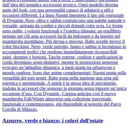
dall’idea del semplice accessorio tecnico. Ogni modello diventa
parte del look, con una personalità capace di adattarsi a stili e
occasioni differenti. La linea Naomi interpreta il lato più essenziale
di Dynamic.Nero, oliva e sabbia costruiscono una palette naturale e
versatile, animata da cordini e piccoli dettagli color ocra. Le forme
sono pulite, i volumi funzionali e l’estetica rilassata: un equilibrio
pensato per chi ama accessori facili da indossare e da inserire nel
guardaroba quotidiano. Più decisa e giocosa, Babe sceglie invece il
color blocking. Nero, verde petrolio, fango e sabbia si incontrano in
accostamenti grafici che rendono immediatamente riconoscibili
zaini, shopper e borsoni. Tasche esterne, coulisse e applicazioni in
corda diventano segni distintivi, mentre le proporzioni generose
evocano un’attitudine dinamica, a metà strada tra urbanwear e
mondo outdoor. Sono due anime complementari: Naomi punta sulla
versatilità dei toni neutri, Babe porta nella stagione una nota più
energica e sperimentale. A unirle è la stessa idea di movimento,
tradotta in accessori che seguono la giornata senza imporre un’unica
occasione d’uso. Con Dynamic, Carpisa anticipa così il nuovo
guardaroba Fall/Winter attraverso una collezione trasversale,
funzionale e contemporanea, già disponibile al negozio del Parco
Corolla di Milazzo.
Azzurro, verde e bianco: i colori dell’estate