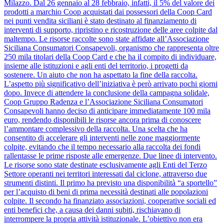
Milazzo. Dal 26 gennaio al 28 febbraio, infatti, il 5% del valore dei
prodotti a marchio Coop acquistati dai possessori della Coop Card
nei punti vendita siciliani è stato destinato al finanziamento di
interventi di supporto, ripristino e ricostruzione delle aree colpite dal
maltempo. Le risorse raccolte sono state affidate all’Associazione
Siciliana Consumatori Consapevoli, organismo che rappresenta oltre
250 mila titolari della Coop Card e che ha il compito di individuare,
insieme alle istituzioni e agli enti del territorio, i progetti da
sostenere. Un aiuto che non ha aspettato la fine della raccolta.
L’aspetto più significativo dell’iniziativa è però arrivato pochi giorni
dopo. Invece di attendere la conclusione della campagna solidale,
Coop Gruppo Radenza e l’Associazione Siciliana Consumatori
Consapevoli hanno deciso di anticipare immediatamente 100 mila
euro, rendendo disponibili le risorse ancora prima di conoscere
l’ammontare complessivo della raccolta. Una scelta che ha
consentito di accelerare gli interventi nelle zone maggiormente
colpite, evitando che il tempo necessario alla raccolta dei fondi
rallentasse le prime risposte alle emergenze. Due linee di intervento.
Le risorse sono state destinate esclusivamente agli Enti del Terzo
Settore operanti nei territori interessati dal ciclone, attraverso due
strumenti distinti. Il primo ha previsto una disponibilità “a sportello”
per l’acquisto di beni di prima necessità destinati alle popolazioni
colpite. Il secondo ha finanziato associazioni, cooperative sociali ed
enti benefici che, a causa dei danni subiti, rischiavano di
interrompere la propria attività istituzionale. L’obiettivo non era