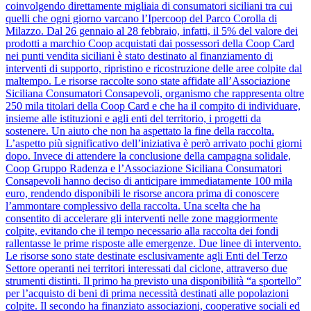
coinvolgendo direttamente migliaia di consumatori siciliani tra cui
quelli che ogni giorno varcano l’Ipercoop del Parco Corolla di
Milazzo. Dal 26 gennaio al 28 febbraio, infatti, il 5% del valore dei
prodotti a marchio Coop acquistati dai possessori della Coop Card
nei punti vendita siciliani è stato destinato al finanziamento di
interventi di supporto, ripristino e ricostruzione delle aree colpite dal
maltempo. Le risorse raccolte sono state affidate all’Associazione
Siciliana Consumatori Consapevoli, organismo che rappresenta oltre
250 mila titolari della Coop Card e che ha il compito di individuare,
insieme alle istituzioni e agli enti del territorio, i progetti da
sostenere. Un aiuto che non ha aspettato la fine della raccolta.
L’aspetto più significativo dell’iniziativa è però arrivato pochi giorni
dopo. Invece di attendere la conclusione della campagna solidale,
Coop Gruppo Radenza e l’Associazione Siciliana Consumatori
Consapevoli hanno deciso di anticipare immediatamente 100 mila
euro, rendendo disponibili le risorse ancora prima di conoscere
l’ammontare complessivo della raccolta. Una scelta che ha
consentito di accelerare gli interventi nelle zone maggiormente
colpite, evitando che il tempo necessario alla raccolta dei fondi
rallentasse le prime risposte alle emergenze. Due linee di intervento.
Le risorse sono state destinate esclusivamente agli Enti del Terzo
Settore operanti nei territori interessati dal ciclone, attraverso due
strumenti distinti. Il primo ha previsto una disponibilità “a sportello”
per l’acquisto di beni di prima necessità destinati alle popolazioni
colpite. Il secondo ha finanziato associazioni, cooperative sociali ed