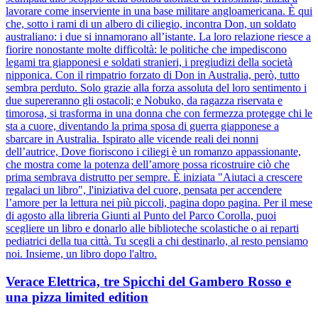
lavorare come inserviente in una base militare angloamericana. È qui
che, sotto i rami di un albero di ciliegio, incontra Don, un soldato
australiano: i due si innamorano all’istante. La loro relazione riesce a
fiorire nonostante molte difficoltà: le politiche che impediscono
legami tra giapponesi e soldati stranieri, i pregiudizi della società
nipponica. Con il rimpatrio forzato di Don in Australia, però, tutto
sembra perduto. Solo grazie alla forza assoluta del loro sentimento i
due supereranno gli ostacoli; e Nobuko, da ragazza riservata e
timorosa, si trasforma in una donna che con fermezza protegge chi le
sta a cuore, diventando la prima sposa di guerra giapponese a
sbarcare in Australia. Ispirato alle vicende reali dei nonni
dell’autrice, Dove fioriscono i ciliegi è un romanzo appassionante,
che mostra come la potenza dell’amore possa ricostruire ciò che
prima sembrava distrutto per sempre. È iniziata "Aiutaci a crescere
regalaci un libro", l'iniziativa del cuore, pensata per accendere
l’amore per la lettura nei più piccoli, pagina dopo pagina. Per il mese
di agosto alla libreria Giunti al Punto del Parco Corolla, puoi
scegliere un libro e donarlo alle biblioteche scolastiche o ai reparti
pediatrici della tua città. Tu scegli a chi destinarlo, al resto pensiamo
noi. Insieme, un libro dopo l'altro.
Verace Elettrica, tre Spicchi del Gambero Rosso e
una pizza limited edition