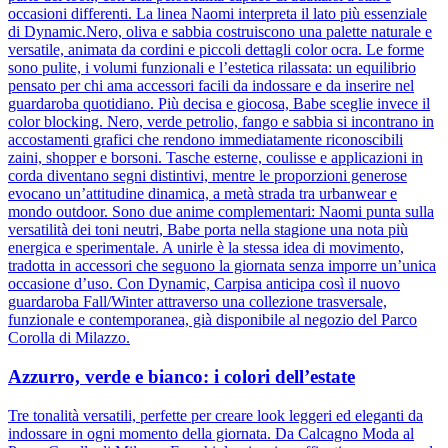
occasioni differenti. La linea Naomi interpreta il lato più essenziale
di Dynamic.Nero, oliva e sabbia costruiscono una palette naturale e
versatile, animata da cordini e piccoli dettagli color ocra. Le forme
sono pulite, i volumi funzionali e l’estetica rilassata: un equilibrio
pensato per chi ama accessori facili da indossare e da inserire nel
guardaroba quotidiano. Più decisa e giocosa, Babe sceglie invece il
color blocking. Nero, verde petrolio, fango e sabbia si incontrano in
accostamenti grafici che rendono immediatamente riconoscibili
zaini, shopper e borsoni. Tasche esterne, coulisse e applicazioni in
corda diventano segni distintivi, mentre le proporzioni generose
evocano un’attitudine dinamica, a metà strada tra urbanwear e
mondo outdoor. Sono due anime complementari: Naomi punta sulla
versatilità dei toni neutri, Babe porta nella stagione una nota più
energica e sperimentale. A unirle è la stessa idea di movimento,
tradotta in accessori che seguono la giornata senza imporre un’unica
occasione d’uso. Con Dynamic, Carpisa anticipa così il nuovo
guardaroba Fall/Winter attraverso una collezione trasversale,
funzionale e contemporanea, già disponibile al negozio del Parco
Corolla di Milazzo.
Azzurro, verde e bianco: i colori dell’estate
Tre tonalità versatili, perfette per creare look leggeri ed eleganti da
indossare in ogni momento della giornata. Da Calcagno Moda al