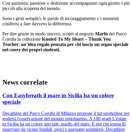
Con pazienza, passione e dedizione accompagnano ogni giorno i più
piccoli alla scoperta del mondo.
Sono i gesti semplici, le parole di incoraggiamento e i momenti
condivisi a fare davvero la differenza.
Per dire grazie in modo sincero, scopri al negozio
Marlù
del Parco
Corolla la collezione
Knoted To My Heart – Thank You
Teacher
:
un
’
idea regalo
pensata
per chi lascia un segno speciale
nel cuore dei propri studenti.
News correlate
Con Easybreath il mare in Sicilia ha un colore
speciale
Decathlon del Parco Corolla di Milazzo propone il kit snorkeling per
godersi l'osservazione del mondo sottomarino. A 180 gradi L'estate
in Sicilia ha un colore speciale: quello del mare. E per chi sogna di
osservare da vicino fondali, pesci e paesaggi sommersi, Decathlon