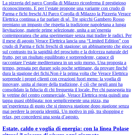
La pizzeria del parco Corolla di Milazzo riconferma il prestigioso
riconoscimento. E per l’estate propone una variante con crudo di
Parma e fichi freschi Al Parco Corolla di Milazzo la Pizzeria Verace
Elettrica continua a far parlare di sé. Tre spicchi Gambero Rosso
premiano un impasto che rispetta la tradizione napoletana a lunga
lievitazione, materie prime selezionate, unita a un’energia
contemporanea che ama sperimentare senza mai tradire le radici. Per
il mese di agosto Verace Elettrica lancia una “Limited Edition” con
crudo di Parma e fichi freschi di stagione: un abbinamento che gioca
sul contrasto tra la sapidità del prosciutto e la dolcezza naturale del
frutto, per un risultato equilibrato e sorprendente, capace di
raccontare l’estate mediterranea in un solo morso. Una proposta a
tempo, pensata per durare solo poche settimane, da provare finché
dura la stagione dei fichi.Non è la prima volta che Verace Elettrica
sorprende i propri clienti con creazioni fuori menu: la voglia di
innovare, unita al rigore della tradizione, è ciò che negli anni ha
consolidato la fiducia di chi frequenta il locale. Per chi passeggia tra
le vetrine del centro commerciale, Verace Elettrica resta quindi una
tappa quasi obbligata: non semplicemente una pizza, ma
un’esperienza di gusto che si rinnova stagione dopo stagione senza
mai perdere la propria identità. Un motivo in più, tra shopping e
relax, per concedersi una sosta d’agosto.
Estate, caldo e voglia di energia: con la linea Polase