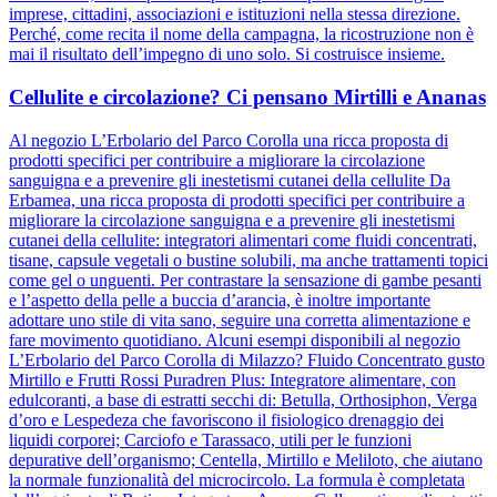
imprese, cittadini, associazioni e istituzioni nella stessa direzione.
Perché, come recita il nome della campagna, la ricostruzione non è
mai il risultato dell’impegno di uno solo. Si costruisce insieme.
Cellulite e circolazione? Ci pensano Mirtilli e Ananas
Al negozio L’Erbolario del Parco Corolla una ricca proposta di
prodotti specifici per contribuire a migliorare la circolazione
sanguigna e a prevenire gli inestetismi cutanei della cellulite Da
Erbamea, una ricca proposta di prodotti specifici per contribuire a
migliorare la circolazione sanguigna e a prevenire gli inestetismi
cutanei della cellulite: integratori alimentari come fluidi concentrati,
tisane, capsule vegetali o bustine solubili, ma anche trattamenti topici
come gel o unguenti. Per contrastare la sensazione di gambe pesanti
e l’aspetto della pelle a buccia d’arancia, è inoltre importante
adottare uno stile di vita sano, seguire una corretta alimentazione e
fare movimento quotidiano. Alcuni esempi disponibili al negozio
L’Erbolario del Parco Corolla di Milazzo? Fluido Concentrato gusto
Mirtillo e Frutti Rossi Puradren Plus: Integratore alimentare, con
edulcoranti, a base di estratti secchi di: Betulla, Orthosiphon, Verga
d’oro e Lespedeza che favoriscono il fisiologico drenaggio dei
liquidi corporei; Carciofo e Tarassaco, utili per le funzioni
depurative dell’organismo; Centella, Mirtillo e Meliloto, che aiutano
la normale funzionalità del microcircolo. La formula è completata