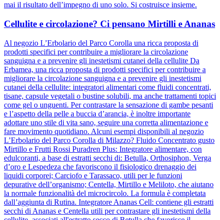
mai il risultato dell’impegno di uno solo. Si costruisce insieme.
Cellulite e circolazione? Ci pensano Mirtilli e Ananas
Al negozio L’Erbolario del Parco Corolla una ricca proposta di
prodotti specifici per contribuire a migliorare la circolazione
sanguigna e a prevenire gli inestetismi cutanei della cellulite Da
Erbamea, una ricca proposta di prodotti specifici per contribuire a
migliorare la circolazione sanguigna e a prevenire gli inestetismi
cutanei della cellulite: integratori alimentari come fluidi concentrati,
tisane, capsule vegetali o bustine solubili, ma anche trattamenti topici
come gel o unguenti. Per contrastare la sensazione di gambe pesanti
e l’aspetto della pelle a buccia d’arancia, è inoltre importante
adottare uno stile di vita sano, seguire una corretta alimentazione e
fare movimento quotidiano. Alcuni esempi disponibili al negozio
L’Erbolario del Parco Corolla di Milazzo? Fluido Concentrato gusto
Mirtillo e Frutti Rossi Puradren Plus: Integratore alimentare, con
edulcoranti, a base di estratti secchi di: Betulla, Orthosiphon, Verga
d’oro e Lespedeza che favoriscono il fisiologico drenaggio dei
liquidi corporei; Carciofo e Tarassaco, utili per le funzioni
depurative dell’organismo; Centella, Mirtillo e Meliloto, che aiutano
la normale funzionalità del microcircolo. La formula è completata
dall’aggiunta di Rutina. Integratore Ananas Cell: contiene gli estratti
secchi di Ananas e Centella utili per contrastare gli inestetismi della
cellulite, associati all'estratto secco di Betulla che favorisce il