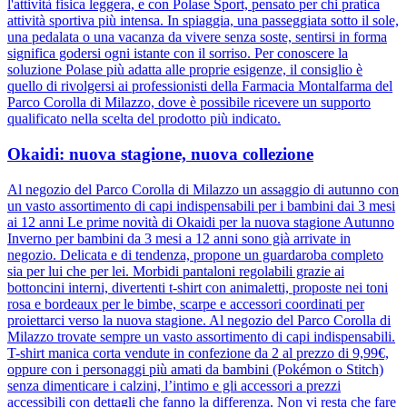
l'attività fisica leggera, e con Polase Sport, pensato per chi pratica
attività sportiva più intensa. In spiaggia, una passeggiata sotto il sole,
una pedalata o una vacanza da vivere senza soste, sentirsi in forma
significa godersi ogni istante con il sorriso. Per conoscere la
soluzione Polase più adatta alle proprie esigenze, il consiglio è
quello di rivolgersi ai professionisti della Farmacia Montalfarma del
Parco Corolla di Milazzo, dove è possibile ricevere un supporto
qualificato nella scelta del prodotto più indicato.
Okaidi: nuova stagione, nuova collezione
Al negozio del Parco Corolla di Milazzo un assaggio di autunno con
un vasto assortimento di capi indispensabili per i bambini dai 3 mesi
ai 12 anni Le prime novità di Okaidi per la nuova stagione Autunno
Inverno per bambini da 3 mesi a 12 anni sono già arrivate in
negozio. Delicata e di tendenza, propone un guardaroba completo
sia per lui che per lei. Morbidi pantaloni regolabili grazie ai
bottoncini interni, divertenti t-shirt con animaletti, proposte nei toni
rosa e bordeaux per le bimbe, scarpe e accessori coordinati per
proiettarci verso la nuova stagione. Al negozio del Parco Corolla di
Milazzo trovate sempre un vasto assortimento di capi indispensabili.
T-shirt manica corta vendute in confezione da 2 al prezzo di 9,99€,
oppure con i personaggi più amati da bambini (Pokémon o Stitch)
senza dimenticare i calzini, l’intimo e gli accessori a prezzi
accessibili con dettagli che fanno la differenza. Non vi resta che fare