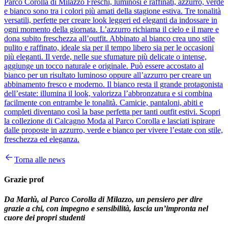
Parco Corolla di Milazzo Freschi, luminosi e raffinati, azzurro, verde
e bianco sono tra i colori più amati della stagione estiva. Tre tonalità
versatili, perfette per creare look leggeri ed eleganti da indossare in
ogni momento della giornata. L’azzurro richiama il cielo e il mare e
dona subito freschezza all’outfit. Abbinato al bianco crea uno stile
pulito e raffinato, ideale sia per il tempo libero sia per le occasioni
più eleganti. Il verde, nelle sue sfumature più delicate o intense,
aggiunge un tocco naturale e originale. Può essere accostato al
bianco per un risultato luminoso oppure all’azzurro per creare un
abbinamento fresco e moderno. Il bianco resta il grande protagonista
dell’estate: illumina il look, valorizza l’abbronzatura e si combina
facilmente con entrambe le tonalità. Camicie, pantaloni, abiti e
completi diventano così la base perfetta per tanti outfit estivi. Scopri
la collezione di Calcagno Moda al Parco Corolla e lasciati ispirare
dalle proposte in azzurro, verde e bianco per vivere l’estate con stile,
freschezza ed eleganza.
Torna alle news
Grazie prof
Da Marlù, al Parco Corolla di Milazzo, un pensiero per dire
grazie a chi, con impegno e sensibilità, lascia un’impronta nel
cuore dei propri studenti