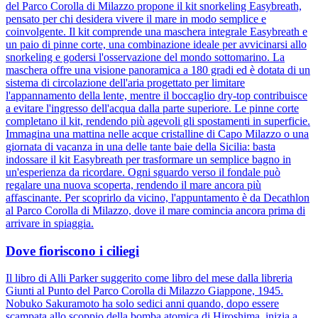
del Parco Corolla di Milazzo propone il kit snorkeling Easybreath,
pensato per chi desidera vivere il mare in modo semplice e
coinvolgente. Il kit comprende una maschera integrale Easybreath e
un paio di pinne corte, una combinazione ideale per avvicinarsi allo
snorkeling e godersi l'osservazione del mondo sottomarino. La
maschera offre una visione panoramica a 180 gradi ed è dotata di un
sistema di circolazione dell'aria progettato per limitare
l'appannamento della lente, mentre il boccaglio dry-top contribuisce
a evitare l'ingresso dell'acqua dalla parte superiore. Le pinne corte
completano il kit, rendendo più agevoli gli spostamenti in superficie.
Immagina una mattina nelle acque cristalline di Capo Milazzo o una
giornata di vacanza in una delle tante baie della Sicilia: basta
indossare il kit Easybreath per trasformare un semplice bagno in
un'esperienza da ricordare. Ogni sguardo verso il fondale può
regalare una nuova scoperta, rendendo il mare ancora più
affascinante. Per scoprirlo da vicino, l'appuntamento è da Decathlon
al Parco Corolla di Milazzo, dove il mare comincia ancora prima di
arrivare in spiaggia.
Dove fioriscono i ciliegi
Il libro di Alli Parker suggerito come libro del mese dalla libreria
Giunti al Punto del Parco Corolla di Milazzo Giappone, 1945.
Nobuko Sakuramoto ha solo sedici anni quando, dopo essere
scampata allo scoppio della bomba atomica di Hiroshima, inizia a