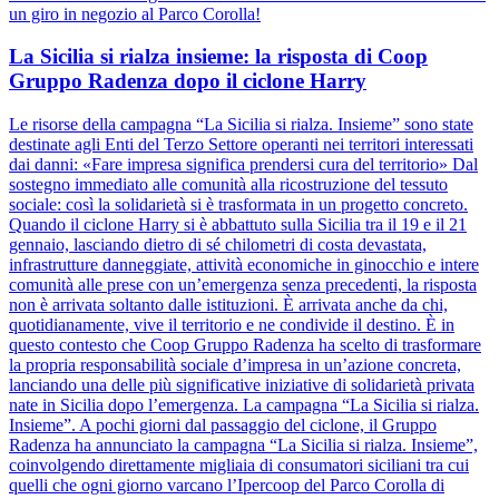
un giro in negozio al Parco Corolla!
La Sicilia si rialza insieme: la risposta di Coop
Gruppo Radenza dopo il ciclone Harry
Le risorse della campagna “La Sicilia si rialza. Insieme” sono state
destinate agli Enti del Terzo Settore operanti nei territori interessati
dai danni: «Fare impresa significa prendersi cura del territorio» Dal
sostegno immediato alle comunità alla ricostruzione del tessuto
sociale: così la solidarietà si è trasformata in un progetto concreto.
Quando il ciclone Harry si è abbattuto sulla Sicilia tra il 19 e il 21
gennaio, lasciando dietro di sé chilometri di costa devastata,
infrastrutture danneggiate, attività economiche in ginocchio e intere
comunità alle prese con un’emergenza senza precedenti, la risposta
non è arrivata soltanto dalle istituzioni. È arrivata anche da chi,
quotidianamente, vive il territorio e ne condivide il destino. È in
questo contesto che Coop Gruppo Radenza ha scelto di trasformare
la propria responsabilità sociale d’impresa in un’azione concreta,
lanciando una delle più significative iniziative di solidarietà privata
nate in Sicilia dopo l’emergenza. La campagna “La Sicilia si rialza.
Insieme”. A pochi giorni dal passaggio del ciclone, il Gruppo
Radenza ha annunciato la campagna “La Sicilia si rialza. Insieme”,
coinvolgendo direttamente migliaia di consumatori siciliani tra cui
quelli che ogni giorno varcano l’Ipercoop del Parco Corolla di