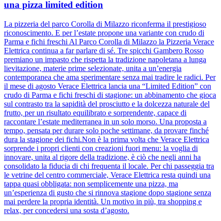
una pizza limited edition
La pizzeria del parco Corolla di Milazzo riconferma il prestigioso
riconoscimento. E per l’estate propone una variante con crudo di
Parma e fichi freschi Al Parco Corolla di Milazzo la Pizzeria Verace
Elettrica continua a far parlare di sé. Tre spicchi Gambero Rosso
premiano un impasto che rispetta la tradizione napoletana a lunga
lievitazione, materie prime selezionate, unita a un’energia
contemporanea che ama sperimentare senza mai tradire le radici. Per
il mese di agosto Verace Elettrica lancia una “Limited Edition” con
crudo di Parma e fichi freschi di stagione: un abbinamento che gioca
sul contrasto tra la sapidità del prosciutto e la dolcezza naturale del
frutto, per un risultato equilibrato e sorprendente, capace di
raccontare l’estate mediterranea in un solo morso. Una proposta a
tempo, pensata per durare solo poche settimane, da provare finché
dura la stagione dei fichi.Non è la prima volta che Verace Elettrica
sorprende i propri clienti con creazioni fuori menu: la voglia di
innovare, unita al rigore della tradizione, è ciò che negli anni ha
consolidato la fiducia di chi frequenta il locale. Per chi passeggia tra
le vetrine del centro commerciale, Verace Elettrica resta quindi una
tappa quasi obbligata: non semplicemente una pizza, ma
un’esperienza di gusto che si rinnova stagione dopo stagione senza
mai perdere la propria identità. Un motivo in più, tra shopping e
relax, per concedersi una sosta d’agosto.