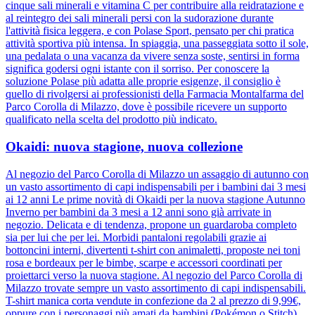
cinque sali minerali e vitamina C per contribuire alla reidratazione e
al reintegro dei sali minerali persi con la sudorazione durante
l'attività fisica leggera, e con Polase Sport, pensato per chi pratica
attività sportiva più intensa. In spiaggia, una passeggiata sotto il sole,
una pedalata o una vacanza da vivere senza soste, sentirsi in forma
significa godersi ogni istante con il sorriso. Per conoscere la
soluzione Polase più adatta alle proprie esigenze, il consiglio è
quello di rivolgersi ai professionisti della Farmacia Montalfarma del
Parco Corolla di Milazzo, dove è possibile ricevere un supporto
qualificato nella scelta del prodotto più indicato.
Okaidi: nuova stagione, nuova collezione
Al negozio del Parco Corolla di Milazzo un assaggio di autunno con
un vasto assortimento di capi indispensabili per i bambini dai 3 mesi
ai 12 anni Le prime novità di Okaidi per la nuova stagione Autunno
Inverno per bambini da 3 mesi a 12 anni sono già arrivate in
negozio. Delicata e di tendenza, propone un guardaroba completo
sia per lui che per lei. Morbidi pantaloni regolabili grazie ai
bottoncini interni, divertenti t-shirt con animaletti, proposte nei toni
rosa e bordeaux per le bimbe, scarpe e accessori coordinati per
proiettarci verso la nuova stagione. Al negozio del Parco Corolla di
Milazzo trovate sempre un vasto assortimento di capi indispensabili.
T-shirt manica corta vendute in confezione da 2 al prezzo di 9,99€,
oppure con i personaggi più amati da bambini (Pokémon o Stitch)