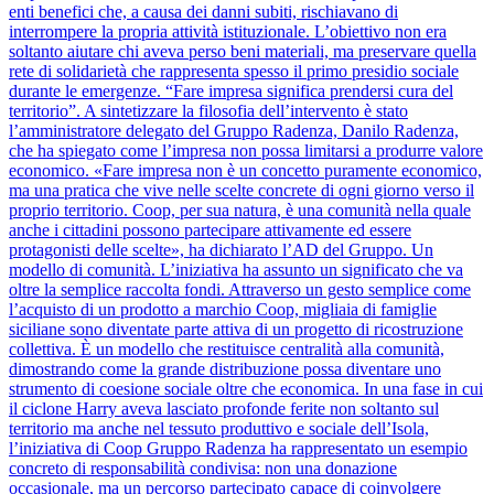
enti benefici che, a causa dei danni subiti, rischiavano di
interrompere la propria attività istituzionale. L’obiettivo non era
soltanto aiutare chi aveva perso beni materiali, ma preservare quella
rete di solidarietà che rappresenta spesso il primo presidio sociale
durante le emergenze. “Fare impresa significa prendersi cura del
territorio”. A sintetizzare la filosofia dell’intervento è stato
l’amministratore delegato del Gruppo Radenza, Danilo Radenza,
che ha spiegato come l’impresa non possa limitarsi a produrre valore
economico. «Fare impresa non è un concetto puramente economico,
ma una pratica che vive nelle scelte concrete di ogni giorno verso il
proprio territorio. Coop, per sua natura, è una comunità nella quale
anche i cittadini possono partecipare attivamente ed essere
protagonisti delle scelte», ha dichiarato l’AD del Gruppo. Un
modello di comunità. L’iniziativa ha assunto un significato che va
oltre la semplice raccolta fondi. Attraverso un gesto semplice come
l’acquisto di un prodotto a marchio Coop, migliaia di famiglie
siciliane sono diventate parte attiva di un progetto di ricostruzione
collettiva. È un modello che restituisce centralità alla comunità,
dimostrando come la grande distribuzione possa diventare uno
strumento di coesione sociale oltre che economica. In una fase in cui
il ciclone Harry aveva lasciato profonde ferite non soltanto sul
territorio ma anche nel tessuto produttivo e sociale dell’Isola,
l’iniziativa di Coop Gruppo Radenza ha rappresentato un esempio
concreto di responsabilità condivisa: non una donazione
occasionale, ma un percorso partecipato capace di coinvolgere