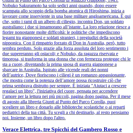
Giunti al Punto del Parco Corolla di Milazzo Giappone, 1945.
Nobuko Sakuramoto ha solo sedici anni quando, dopo essere
scampata allo scoppio della bomba atomica di Hiroshima, inizia a
lavorare come inserviente in una base militare angloamericana. È qui
che, sotto i rami di un albero di ciliegio, incontra Don, un soldato
australiano: i due si innamorano all’istante. La loro relazione riesce a
fiorire nonostante molte difficoltà: le politiche che impediscono
legami tra giapponesi e soldati stranieri, i pregiudizi della società
nipponica. Con il rimpatrio forzato di Don in Australia, però, tutto
sembra perduto. Solo grazie alla forza assoluta del loro sentimento i
due supereranno gli ostacoli; e Nobuko, da ragazza riservata e
timorosa, si trasforma in una donna che con fermezza protegge chi le
sta a cuore, diventando la prima sposa di guerra giapponese a
sbarcare in Australia. Ispirato alle vicende reali dei nonni
dell’autrice, Dove fioriscono i ciliegi è un romanzo appassionante,
che mostra come la potenza dell’amore possa ricostruire ciò che
prima sembrava distrutto per sempre. È iniziata "Aiutaci a crescere
regalaci un libro", l'iniziativa del cuore, pensata per accendere
l’amore per la lettura nei più piccoli, pagina dopo pagina. Per il mese
di agosto alla libreria Giunti al Punto del Parco Corolla, puoi
scegliere un libro e donarlo alle biblioteche scolastiche o ai reparti
pediatrici della tua città. Tu scegli a chi destinarlo, al resto pensiamo
noi. Insieme, un libro dopo l'altro.
Verace Elettrica, tre Spicchi del Gambero Rosso e