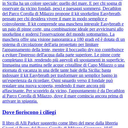
in Sicilia ha un colore speciale: quello del mare. E per chi sogna di
osservare da vicino fondali, pesci e paesaggi sommersi, Decathlon
del Parco Corolla di Milazzo propone il kit snorkeling Easybreath,
pensato per chi desidera vivere il mare in modo semplice e
coinvolgente. Il kit comprende una maschera integrale Easybreath e
un paio di pinne corte, una combinazione ideale per avvicinarsi allo
snorkeling e godersi l'osservazione del mondo sottomarino. La
maschera offre una visione panoramica a 180 gradi ed è dotata di un
sistema di circolazione dell'aria progettato per limitare
l'appannamento della lente, mentre il boccaglio dry-top contribuisce
a evitare l'ingresso dell'acqua dalla parte superiore. Le pinne corte
completano il kit, rendendo più agevoli gli spostamenti in superficie.
Immagina una mattina nelle acque cristalline di Capo Milazzo o una
giornata di vacanza in una delle tante baie della Sicilia: basta
indossare il kit Easybreath per trasformare un semplice bagno in
un'esperienza da ricordare. Ogni sguardo verso il fondale può
regalare una nuova scoperta, rendendo il mare ancora più
affascinante. Per scoprirlo da vicino, l'appuntamento è da Decathlon
al Parco Corolla di Milazzo, dove il mare comincia ancora prima di
arrivare in spiaggia.
Dove fioriscono i ciliegi
Il libro di Alli Parker suggerito come libro del mese dalla libreria