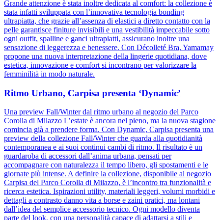
Grande attenzione è stata inoltre dedicata al comfort: la collezione è
stata infatti sviluppata con l’innovativa tecnologia bonding
ultrapiatta, che grazie all’assenza di elastici a diretto contatto con la
pelle garantisce finiture invisibili e una vestibilità impeccabile sotto
ogni outfit, spalline e ganci ultrapiatti, assicurano inoltre una
sensazione di leggerezza e benessere. Con Décolleté Bra, Yamamay
propone una nuova interpretazione della lingerie quotidiana, dove
estetica, innovazione e comfort si incontrano per valorizzare la
femminilità in modo naturale.
Ritmo Urbano, Carpisa presenta ‘Dynamic’
Una preview Fall/Winter dal ritmo urbano al negozio del Parco
Corolla di Milazzo L’estate è ancora nel pieno, ma la nuova stagione
comincia già a prendere forma. Con Dynamic, Carpisa presenta una
preview della collezione Fall/Winter che guarda alla quotidianità
contemporanea e ai suoi continui cambi di ritmo. Il risultato è un
guardaroba di accessori dall’anima urbana, pensati per
accompagnare con naturalezza il tempo libero, gli spostamenti e le
giornate più intense. A definire la collezione, disponibile al negozio
Carpisa del Parco Corolla di Milazzo, è l’incontro tra funzionalità e
ricerca estetica. Ispirazioni utility, materiali leggeri, volumi morbidi e
dettagli a contrasto danno vita a borse e zaini pratici, ma lontani
dall’idea del semplice accessorio tecnico. Ogni modello diventa
parte del look, con una personalità capace di adattarsi a stili e