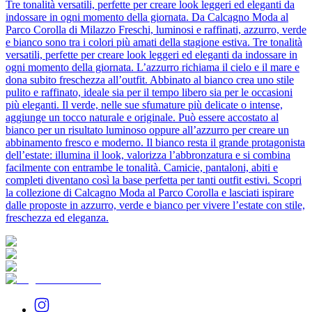
Tre tonalità versatili, perfette per creare look leggeri ed eleganti da
indossare in ogni momento della giornata. Da Calcagno Moda al
Parco Corolla di Milazzo Freschi, luminosi e raffinati, azzurro, verde
e bianco sono tra i colori più amati della stagione estiva. Tre tonalità
versatili, perfette per creare look leggeri ed eleganti da indossare in
ogni momento della giornata. L’azzurro richiama il cielo e il mare e
dona subito freschezza all’outfit. Abbinato al bianco crea uno stile
pulito e raffinato, ideale sia per il tempo libero sia per le occasioni
più eleganti. Il verde, nelle sue sfumature più delicate o intense,
aggiunge un tocco naturale e originale. Può essere accostato al
bianco per un risultato luminoso oppure all’azzurro per creare un
abbinamento fresco e moderno. Il bianco resta il grande protagonista
dell’estate: illumina il look, valorizza l’abbronzatura e si combina
facilmente con entrambe le tonalità. Camicie, pantaloni, abiti e
completi diventano così la base perfetta per tanti outfit estivi. Scopri
la collezione di Calcagno Moda al Parco Corolla e lasciati ispirare
dalle proposte in azzurro, verde e bianco per vivere l’estate con stile,
freschezza ed eleganza.