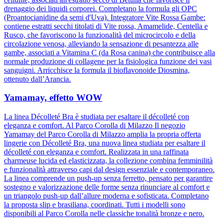
drenaggio dei liquidi corporei. Completano la formula gli OPC
(Proantocianidine da semi d'Uva). Integratore Vite Rossa Gambe:
contiene estratti secchi titolati di Vite rossa, Amamelide, Centella e
Rusco, che favoriscono la funzionalità del microcircolo e della
circolazione venosa, alleviando la sensazione di pesantezza alle
gambe, associati a Vitamina C (da Rosa canina) che contribuisce alla
normale produzione di collagene per la fisiologica funzione dei vasi
sanguigni. Arricchisce la formula il bioflavonoide Diosmina,
ottenuto dall’Arancia.
Yamamay, effetto WOW
La linea Décolleté Bra è studiata per esaltare il décolleté con
eleganza e comfort. Al Parco Corolla di Milazzo Il negozio
Yamamay del Parco Corolla di Milazzo amplia la propria offerta
lingerie con Décolleté Bra, una nuova linea studiata per esaltare il
décolleté con eleganza e comfort. Realizzata in una raffinata
charmeuse lucida ed elasticizzata, la collezione combina femminilità
e funzionalità attraverso capi dal design essenziale e contemporaneo.
La linea comprende un push-up senza ferretto, pensato per garantire
sostegno e valorizzazione delle forme senza rinunciare al comfort e
un triangolo push-up dall’allure moderna e sofisticata. Completano
la proposta slip e brasiliana, coordinati. Tutti i modelli sono
disponibili al Parco Corolla nelle classiche tonalità bronze e nero.