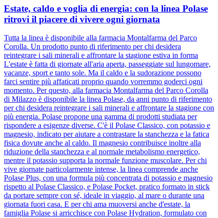
Estate, caldo e voglia di energia: con la linea Polase
ritrovi il piacere di vivere ogni giornata
Tutta la linea è disponibile alla farmacia Montalfarma del Parco
Corolla. Un prodotto punto di riferimento per chi desidera
reintegrare i sali minerali e affrontare la stagione estiva in forma
L'estate è fatta di giornate all'aria aperta, passeggiate sul lungomare,
vacanze, sport e tanto sole. Ma il caldo e la sudorazione possono
farci sentire più affaticati proprio quando vorremmo goderci ogni
momento. Per questo, alla farmacia Montalfarma del Parco Corolla
di Milazzo è disponibile la linea Polase, da anni punto di riferimento
per chi desidera reintegrare i sali minerali e affrontare la stagione con
più energia. Polase propone una gamma di prodotti studiata per
rispondere a esigenze diverse. C'è il Polase Classico, con potassio e
magnesio, indicato per aiutare a contrastare la stanchezza e la fatica
fisica dovute anche al caldo. Il magnesio contribuisce inoltre alla
riduzione della stanchezza e al normale metabolismo energetico,
mentre il potassio supporta la normale funzione muscolare. Per chi
vive giornate particolarmente intense, la linea comprende anche
Polase Plus, con una formula più concentrata di potassio e magnesio
rispetto al Polase Classico, e Polase Pocket, pratico formato in stick
da portare sempre con sé, ideale in viaggio, al mare o durante una
giornata fuori casa. E per chi ama muoversi anche d'estate, la
famiglia Polase si arricchisce con Polase Hydration, formulato con