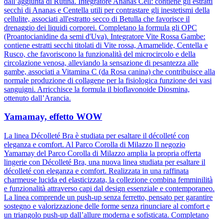
dall’aggiunta di Rutina. Integratore Ananas Cell: contiene gli estratti
secchi di Ananas e Centella utili per contrastare gli inestetismi della
cellulite, associati all'estratto secco di Betulla che favorisce il
drenaggio dei liquidi corporei. Completano la formula gli OPC
(Proantocianidine da semi d'Uva). Integratore Vite Rossa Gambe:
contiene estratti secchi titolati di Vite rossa, Amamelide, Centella e
Rusco, che favoriscono la funzionalità del microcircolo e della
circolazione venosa, alleviando la sensazione di pesantezza alle
gambe, associati a Vitamina C (da Rosa canina) che contribuisce alla
normale produzione di collagene per la fisiologica funzione dei vasi
sanguigni. Arricchisce la formula il bioflavonoide Diosmina,
ottenuto dall’Arancia.
Yamamay, effetto WOW
La linea Décolleté Bra è studiata per esaltare il décolleté con
eleganza e comfort. Al Parco Corolla di Milazzo Il negozio
Yamamay del Parco Corolla di Milazzo amplia la propria offerta
lingerie con Décolleté Bra, una nuova linea studiata per esaltare il
décolleté con eleganza e comfort. Realizzata in una raffinata
charmeuse lucida ed elasticizzata, la collezione combina femminilità
e funzionalità attraverso capi dal design essenziale e contemporaneo.
La linea comprende un push-up senza ferretto, pensato per garantire
sostegno e valorizzazione delle forme senza rinunciare al comfort e
un triangolo push-up dall’allure moderna e sofisticata. Completano