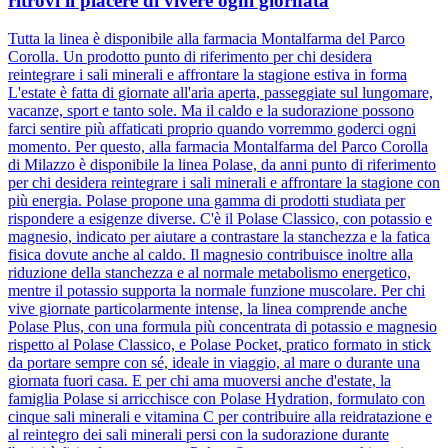
ritrovi il piacere di vivere ogni giornata
Tutta la linea è disponibile alla farmacia Montalfarma del Parco
Corolla. Un prodotto punto di riferimento per chi desidera
reintegrare i sali minerali e affrontare la stagione estiva in forma
L'estate è fatta di giornate all'aria aperta, passeggiate sul lungomare,
vacanze, sport e tanto sole. Ma il caldo e la sudorazione possono
farci sentire più affaticati proprio quando vorremmo goderci ogni
momento. Per questo, alla farmacia Montalfarma del Parco Corolla
di Milazzo è disponibile la linea Polase, da anni punto di riferimento
per chi desidera reintegrare i sali minerali e affrontare la stagione con
più energia. Polase propone una gamma di prodotti studiata per
rispondere a esigenze diverse. C'è il Polase Classico, con potassio e
magnesio, indicato per aiutare a contrastare la stanchezza e la fatica
fisica dovute anche al caldo. Il magnesio contribuisce inoltre alla
riduzione della stanchezza e al normale metabolismo energetico,
mentre il potassio supporta la normale funzione muscolare. Per chi
vive giornate particolarmente intense, la linea comprende anche
Polase Plus, con una formula più concentrata di potassio e magnesio
rispetto al Polase Classico, e Polase Pocket, pratico formato in stick
da portare sempre con sé, ideale in viaggio, al mare o durante una
giornata fuori casa. E per chi ama muoversi anche d'estate, la
famiglia Polase si arricchisce con Polase Hydration, formulato con
cinque sali minerali e vitamina C per contribuire alla reidratazione e
al reintegro dei sali minerali persi con la sudorazione durante