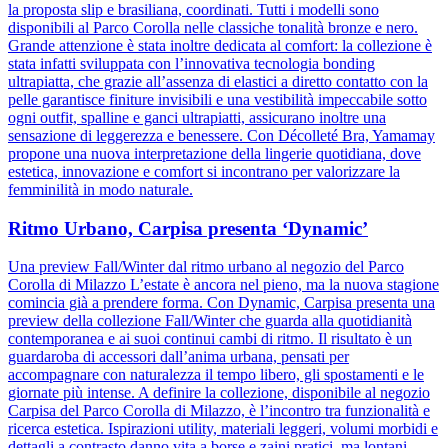
la proposta slip e brasiliana, coordinati. Tutti i modelli sono
disponibili al Parco Corolla nelle classiche tonalità bronze e nero.
Grande attenzione è stata inoltre dedicata al comfort: la collezione è
stata infatti sviluppata con l’innovativa tecnologia bonding
ultrapiatta, che grazie all’assenza di elastici a diretto contatto con la
pelle garantisce finiture invisibili e una vestibilità impeccabile sotto
ogni outfit, spalline e ganci ultrapiatti, assicurano inoltre una
sensazione di leggerezza e benessere. Con Décolleté Bra, Yamamay
propone una nuova interpretazione della lingerie quotidiana, dove
estetica, innovazione e comfort si incontrano per valorizzare la
femminilità in modo naturale.
Ritmo Urbano, Carpisa presenta ‘Dynamic’
Una preview Fall/Winter dal ritmo urbano al negozio del Parco
Corolla di Milazzo L’estate è ancora nel pieno, ma la nuova stagione
comincia già a prendere forma. Con Dynamic, Carpisa presenta una
preview della collezione Fall/Winter che guarda alla quotidianità
contemporanea e ai suoi continui cambi di ritmo. Il risultato è un
guardaroba di accessori dall’anima urbana, pensati per
accompagnare con naturalezza il tempo libero, gli spostamenti e le
giornate più intense. A definire la collezione, disponibile al negozio
Carpisa del Parco Corolla di Milazzo, è l’incontro tra funzionalità e
ricerca estetica. Ispirazioni utility, materiali leggeri, volumi morbidi e
dettagli a contrasto danno vita a borse e zaini pratici, ma lontani