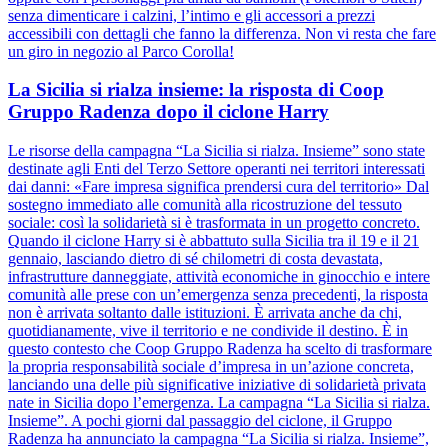
senza dimenticare i calzini, l’intimo e gli accessori a prezzi
accessibili con dettagli che fanno la differenza. Non vi resta che fare
un giro in negozio al Parco Corolla!
La Sicilia si rialza insieme: la risposta di Coop
Gruppo Radenza dopo il ciclone Harry
Le risorse della campagna “La Sicilia si rialza. Insieme” sono state
destinate agli Enti del Terzo Settore operanti nei territori interessati
dai danni: «Fare impresa significa prendersi cura del territorio» Dal
sostegno immediato alle comunità alla ricostruzione del tessuto
sociale: così la solidarietà si è trasformata in un progetto concreto.
Quando il ciclone Harry si è abbattuto sulla Sicilia tra il 19 e il 21
gennaio, lasciando dietro di sé chilometri di costa devastata,
infrastrutture danneggiate, attività economiche in ginocchio e intere
comunità alle prese con un’emergenza senza precedenti, la risposta
non è arrivata soltanto dalle istituzioni. È arrivata anche da chi,
quotidianamente, vive il territorio e ne condivide il destino. È in
questo contesto che Coop Gruppo Radenza ha scelto di trasformare
la propria responsabilità sociale d’impresa in un’azione concreta,
lanciando una delle più significative iniziative di solidarietà privata
nate in Sicilia dopo l’emergenza. La campagna “La Sicilia si rialza.
Insieme”. A pochi giorni dal passaggio del ciclone, il Gruppo
Radenza ha annunciato la campagna “La Sicilia si rialza. Insieme”,