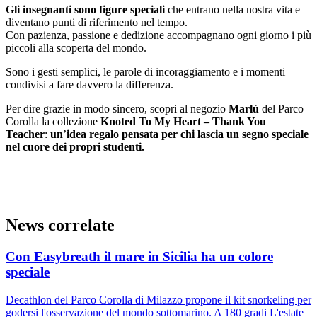
Gli insegnanti sono figure speciali
che entrano nella nostra vita e
diventano punti di riferimento nel tempo.
Con pazienza, passione e dedizione accompagnano ogni giorno i più
piccoli alla scoperta del mondo.
Sono i gesti semplici, le parole di incoraggiamento e i momenti
condivisi a fare davvero la differenza.
Per dire grazie in modo sincero, scopri al negozio
Marlù
del Parco
Corolla la collezione
Knoted To My Heart – Thank You
Teacher
:
un
’
idea regalo
pensata
per chi lascia un segno speciale
nel cuore dei propri studenti.
News correlate
Con Easybreath il mare in Sicilia ha un colore
speciale
Decathlon del Parco Corolla di Milazzo propone il kit snorkeling per
godersi l'osservazione del mondo sottomarino. A 180 gradi L'estate