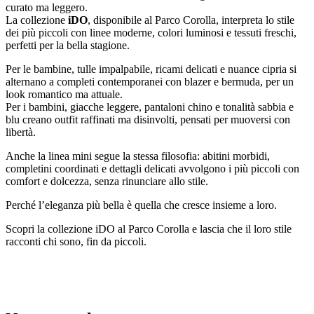
curato ma leggero.
La collezione
iDO
, disponibile al Parco Corolla, interpreta lo stile
dei più piccoli con linee moderne, colori luminosi e tessuti freschi,
perfetti per la bella stagione.
Per le bambine, tulle impalpabile, ricami delicati e nuance cipria si
alternano a completi contemporanei con blazer e bermuda, per un
look romantico ma attuale.
Per i bambini, giacche leggere, pantaloni chino e tonalità sabbia e
blu creano outfit raffinati ma disinvolti, pensati per muoversi con
libertà.
Anche la linea mini segue la stessa filosofia: abitini morbidi,
completini coordinati e dettagli delicati avvolgono i più piccoli con
comfort e dolcezza, senza rinunciare allo stile.
Perché l
’
eleganza più bella è quella che cresce insieme a loro.
Scopri la collezione iDO al Parco Corolla e lascia che il loro stile
racconti chi sono, fin da piccoli.