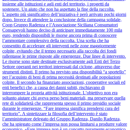
insieme alle istituzioni e agli enti del territorio, i progetti da
sostenere. Un aiuto che non ha aspettato la fine della raccolta.
L’aspetto più significativo dell’iniziativa è però arrivato pochi giorni
dopo. Invece di attendere la conclusione della campagna solidale,
Coop Gruppo Radenza e l’Associazione Siciliana Consumatori
Consapevoli hanno deciso di anticipare immediatamente 100 mila
euro, rendendo disponibili le risorse ancora prima di conoscere
l’ammontare complessivo della raccolta. Una scelta che ha
consentito di accelerare gli interventi nelle zone maggiormente
colpite, evitando che il tempo necessario alla raccolta dei fondi
rallentasse le prime risposte alle emergenze. Due linee di intervento.
Le risorse sono state destinate esclusivamente agli Enti del Terzo
Settore operanti nei territori interessati dal ciclone, attraverso due
strumenti distinti. Il primo ha previsto una disponibilità “a sportello”
per l’acquisto di beni di prima necessità destinati alle popolazioni
colpite. Il secondo ha finanziato associazioni, cooperative sociali ed
enti benefici che, a causa dei danni subiti, rischiavano di
interrompere la propria attività istituzionale. L’obiettivo non era
soltanto aiutare chi aveva perso beni materiali, ma preservare quella
rete di solidarietà che rappresenta spesso il primo presidio sociale
durante le emergenze. “Fare impresa significa prendersi cura del
territorio”. A sintetizzare la filosofia dell’intervento è stato
l’amministratore delegato del Gruppo Radenza, Danilo Radenza,
che ha spiegato come l’impresa non possa limitarsi a produrre valore
economico. «Fare impresa non è un concetto puramente economico,