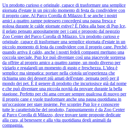
Un prodotto curioso e originale, capace di trasformare una semplice
giornata d'estate in un piccolo momento di festa da condividere con
il proprio cane. Al Parco Corolla di Milazzo E se anche i nostri
amici a quattro zampe potessero concedersi una pausa fresca e
golosa durante le calde giornate estive? È l'idea alla base di Pup Ice,
il gelato pensato appositamente per i cani e proposto dal negozio
Zoo Center del Parco Corolla di Milazzo. Un prodotto curioso e
originale, capace di trasformare una semplice giornata d'estate in un
piccolo momento di festa da condividere con il proprio cane. Perché,
quando arriva il caldo, anche i nostri fedeli compagni meritano una
coccola speciale. Pup Ice può diventare così una piacevole sorpresa
da offrire al proprio amico a quattro zampe, un modo diverso per
viziarlo e regalargli un momento di gusto e freschezza. L'idea è
semplice ma simpatica: portare nella ciotola un'esperienza che
richiama uno dei dessert più amati dell'estate, pensata però per il
mondo dei pet. È il genere di prodotto che incuriosisce già dal nome
e che può diventare una piccola novità da provare durante la bella
stagione. Perfetto per chi ama cercare sempre qualcosa di nuovo per
il proprio cane e vuole trasformare anche una pausa quotidiana in
un'occasione per stare insieme. Per scoprire Pup Ice e conoscere
tutte le caratteristiche del prodotto, l'appuntamento è da Zoo Center
al Parco Corolla di Milazzo, dove trovare tante proposte dedicate
alla cura, al benessere e alla vita quotidiana degli animali da
compagnia.