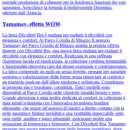
normale produzione di collagene per la fisiologica funzione dei vasi
sanguigni. Arricchisce la formula il bioflavonoide Diosmina,
ottenuto dall’Arancia.
Yamamay, effetto WOW
La linea Décolleté Bra è studiata per esaltare il décolleté con
eleganza e comfort. Al Parco Corolla di Milazzo Il negozio
Yamamay del Parco Corolla di Milazzo amplia la propria offerta
lingerie con Décolleté Bra, una nuova linea studiata per esaltare il
décolleté con eleganza e comfort. Realizzata in una raffinata
charmeuse lucida ed elasticizzata, la collezione combina femminilità
e funzionalità attraverso capi dal design essenziale e contemporaneo.
La linea comprende un push-up senza ferretto, pensato per garantire
sostegno e valorizzazione delle forme senza rinunciare al comfort e
un triangolo push-up dall’allure moderna e sofisticata. Completano
la proposta slip e brasiliana, coordinati. Tutti i modelli sono
disponibili al Parco Corolla nelle classiche tonalità bronze e nero.
Grande attenzione è stata inoltre dedicata al comfort: la collezione è
stata infatti sviluppata con l’innovativa tecnologia bonding
ultrapiatta, che grazie all’assenza di elastici a diretto contatto con la
pelle garantisce finiture invisibili e una vestibilità impeccabile sotto
ogni outfit, spalline e ganci ultrapiatti, assicurano inoltre una
sensazione di leggerezza e benessere. Con Décolleté Bra, Yamamay
propone una nuova interpretazione della lingerie quotidiana, dove