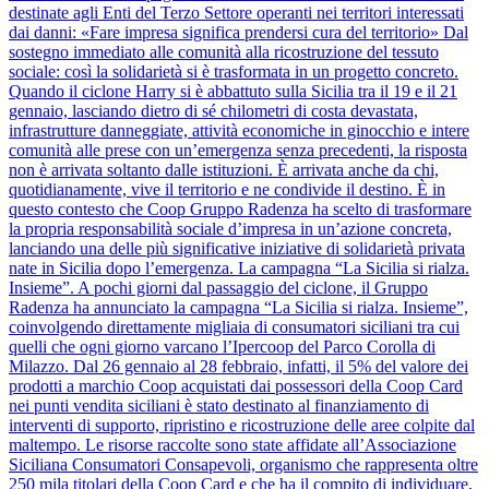
destinate agli Enti del Terzo Settore operanti nei territori interessati
dai danni: «Fare impresa significa prendersi cura del territorio» Dal
sostegno immediato alle comunità alla ricostruzione del tessuto
sociale: così la solidarietà si è trasformata in un progetto concreto.
Quando il ciclone Harry si è abbattuto sulla Sicilia tra il 19 e il 21
gennaio, lasciando dietro di sé chilometri di costa devastata,
infrastrutture danneggiate, attività economiche in ginocchio e intere
comunità alle prese con un’emergenza senza precedenti, la risposta
non è arrivata soltanto dalle istituzioni. È arrivata anche da chi,
quotidianamente, vive il territorio e ne condivide il destino. È in
questo contesto che Coop Gruppo Radenza ha scelto di trasformare
la propria responsabilità sociale d’impresa in un’azione concreta,
lanciando una delle più significative iniziative di solidarietà privata
nate in Sicilia dopo l’emergenza. La campagna “La Sicilia si rialza.
Insieme”. A pochi giorni dal passaggio del ciclone, il Gruppo
Radenza ha annunciato la campagna “La Sicilia si rialza. Insieme”,
coinvolgendo direttamente migliaia di consumatori siciliani tra cui
quelli che ogni giorno varcano l’Ipercoop del Parco Corolla di
Milazzo. Dal 26 gennaio al 28 febbraio, infatti, il 5% del valore dei
prodotti a marchio Coop acquistati dai possessori della Coop Card
nei punti vendita siciliani è stato destinato al finanziamento di
interventi di supporto, ripristino e ricostruzione delle aree colpite dal
maltempo. Le risorse raccolte sono state affidate all’Associazione
Siciliana Consumatori Consapevoli, organismo che rappresenta oltre
250 mila titolari della Coop Card e che ha il compito di individuare,