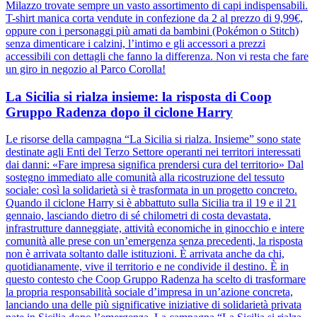
Milazzo trovate sempre un vasto assortimento di capi indispensabili.
T-shirt manica corta vendute in confezione da 2 al prezzo di 9,99€,
oppure con i personaggi più amati da bambini (Pokémon o Stitch)
senza dimenticare i calzini, l’intimo e gli accessori a prezzi
accessibili con dettagli che fanno la differenza. Non vi resta che fare
un giro in negozio al Parco Corolla!
La Sicilia si rialza insieme: la risposta di Coop
Gruppo Radenza dopo il ciclone Harry
Le risorse della campagna “La Sicilia si rialza. Insieme” sono state
destinate agli Enti del Terzo Settore operanti nei territori interessati
dai danni: «Fare impresa significa prendersi cura del territorio» Dal
sostegno immediato alle comunità alla ricostruzione del tessuto
sociale: così la solidarietà si è trasformata in un progetto concreto.
Quando il ciclone Harry si è abbattuto sulla Sicilia tra il 19 e il 21
gennaio, lasciando dietro di sé chilometri di costa devastata,
infrastrutture danneggiate, attività economiche in ginocchio e intere
comunità alle prese con un’emergenza senza precedenti, la risposta
non è arrivata soltanto dalle istituzioni. È arrivata anche da chi,
quotidianamente, vive il territorio e ne condivide il destino. È in
questo contesto che Coop Gruppo Radenza ha scelto di trasformare
la propria responsabilità sociale d’impresa in un’azione concreta,
lanciando una delle più significative iniziative di solidarietà privata