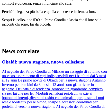
comfort e dolcezza, senza rinunciare allo stile.
Perché l
’
eleganza più bella è quella che cresce insieme a loro.
Scopri la collezione iDO al Parco Corolla e lascia che il loro stile
racconti chi sono, fin da piccoli.
News correlate
Okaidi: nuova stagione, nuova collezione
Al negozio del Parco Corolla di Milazzo un assaggio di autunno con
un vasto assortimento di capi indispensabili per i bambini dai 3 mesi
ai 12 anni Le prime novità di Okaidi per la nuova stagione Autunno
Inverno per bambini da 3 mesi a 12 anni sono già arrivate in
negozio. Delicata e di tendenza, propone un guardaroba completo
sia per lui che per lei. Morbidi pantaloni regolabili grazie ai
bottoncini interni, divertenti t-shirt con animaletti, proposte nei toni
rosa e bordeaux per le bimbe, scarpe e accessori coordinati per
proiettarci verso la nuova stagione. Al negozio del Parco Corolla di