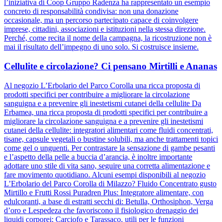
l’iniziativa di Coop Gruppo Radenza ha rappresentato un esempio
concreto di responsabilità condivisa: non una donazione
occasionale, ma un percorso partecipato capace di coinvolgere
imprese, cittadini, associazioni e istituzioni nella stessa direzione.
Perché, come recita il nome della campagna, la ricostruzione non è
mai il risultato dell’impegno di uno solo. Si costruisce insieme.
Cellulite e circolazione? Ci pensano Mirtilli e Ananas
Al negozio L’Erbolario del Parco Corolla una ricca proposta di
prodotti specifici per contribuire a migliorare la circolazione
sanguigna e a prevenire gli inestetismi cutanei della cellulite Da
Erbamea, una ricca proposta di prodotti specifici per contribuire a
migliorare la circolazione sanguigna e a prevenire gli inestetismi
cutanei della cellulite: integratori alimentari come fluidi concentrati,
tisane, capsule vegetali o bustine solubili, ma anche trattamenti topici
come gel o unguenti. Per contrastare la sensazione di gambe pesanti
e l’aspetto della pelle a buccia d’arancia, è inoltre importante
adottare uno stile di vita sano, seguire una corretta alimentazione e
fare movimento quotidiano. Alcuni esempi disponibili al negozio
L’Erbolario del Parco Corolla di Milazzo? Fluido Concentrato gusto
Mirtillo e Frutti Rossi Puradren Plus: Integratore alimentare, con
edulcoranti, a base di estratti secchi di: Betulla, Orthosiphon, Verga
d’oro e Lespedeza che favoriscono il fisiologico drenaggio dei
liquidi corporei; Carciofo e Tarassaco, utili per le funzioni