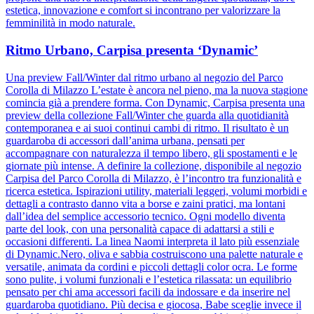
estetica, innovazione e comfort si incontrano per valorizzare la
femminilità in modo naturale.
Ritmo Urbano, Carpisa presenta ‘Dynamic’
Una preview Fall/Winter dal ritmo urbano al negozio del Parco
Corolla di Milazzo L’estate è ancora nel pieno, ma la nuova stagione
comincia già a prendere forma. Con Dynamic, Carpisa presenta una
preview della collezione Fall/Winter che guarda alla quotidianità
contemporanea e ai suoi continui cambi di ritmo. Il risultato è un
guardaroba di accessori dall’anima urbana, pensati per
accompagnare con naturalezza il tempo libero, gli spostamenti e le
giornate più intense. A definire la collezione, disponibile al negozio
Carpisa del Parco Corolla di Milazzo, è l’incontro tra funzionalità e
ricerca estetica. Ispirazioni utility, materiali leggeri, volumi morbidi e
dettagli a contrasto danno vita a borse e zaini pratici, ma lontani
dall’idea del semplice accessorio tecnico. Ogni modello diventa
parte del look, con una personalità capace di adattarsi a stili e
occasioni differenti. La linea Naomi interpreta il lato più essenziale
di Dynamic.Nero, oliva e sabbia costruiscono una palette naturale e
versatile, animata da cordini e piccoli dettagli color ocra. Le forme
sono pulite, i volumi funzionali e l’estetica rilassata: un equilibrio
pensato per chi ama accessori facili da indossare e da inserire nel
guardaroba quotidiano. Più decisa e giocosa, Babe sceglie invece il