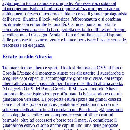
aggiunge un tocco naturale e originale. Può essere accostato al
bianco per un risultato luminoso oppure all’azzurro per creare un
abbinamento fresco e moderno. Il bianco resta il grande protagonista
dell’estate: illumina il look, valorizza l’abbronzatura e si combina
facilmente con entrambe le tonalità. Camicie, pantaloni, abiti e
completi diventano così la base perfetta per tanti outfit estivi. Scopri
la collezione di Calcagno Moda al Parco Corolla e lasciati ispirare
dalle proposte in azzurro, verde e bianco per vivere l’estate con stile,
freschezza ed eleganza.
Estate in stile Altavia
Tra mare, tempo libero e sport, il look si rinnova da OVS al Parco
Corolla L'estate è il momento giusto per alleggerire il guardaroba e
scegliere capi capaci di accompagnare giornate diverse, dal tempo
libero alle vacanze, passando per il mare e le attività all'aria aperta.
Al negozio OVS del Parco Corolla di Milazzo il mondo Altavia
propone diverse ispirazioni per affrontare la bella stagione con un
guardaroba versatile. La proposta estiva spazia dai grandi classici
come T-shirt e polo a camicie, pantaloni e pantaloncini, con una
selezione dedicata anche alla moda mare. Per chi sta già pensando
alla spiaggia, la collezione comprende costumi slip e costumi
bermuda, oltre ad accessori e borse per il mare. A completare il
guardaroba estivo ci sono anche capi in lino, una delle proposte