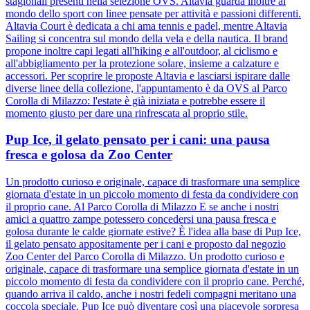
stagionali presenti nella selezione OVS. Altavia guarda inoltre al
mondo dello sport con linee pensate per attività e passioni differenti.
Altavia Court è dedicata a chi ama tennis e padel, mentre Altavia
Sailing si concentra sul mondo della vela e della nautica. Il brand
propone inoltre capi legati all'hiking e all'outdoor, al ciclismo e
all'abbigliamento per la protezione solare, insieme a calzature e
accessori. Per scoprire le proposte Altavia e lasciarsi ispirare dalle
diverse linee della collezione, l'appuntamento è da OVS al Parco
Corolla di Milazzo: l'estate è già iniziata e potrebbe essere il
momento giusto per dare una rinfrescata al proprio stile.
Pup Ice, il gelato pensato per i cani: una pausa
fresca e golosa da Zoo Center
Un prodotto curioso e originale, capace di trasformare una semplice
giornata d'estate in un piccolo momento di festa da condividere con
il proprio cane. Al Parco Corolla di Milazzo E se anche i nostri
amici a quattro zampe potessero concedersi una pausa fresca e
golosa durante le calde giornate estive? È l'idea alla base di Pup Ice,
il gelato pensato appositamente per i cani e proposto dal negozio
Zoo Center del Parco Corolla di Milazzo. Un prodotto curioso e
originale, capace di trasformare una semplice giornata d'estate in un
piccolo momento di festa da condividere con il proprio cane. Perché,
quando arriva il caldo, anche i nostri fedeli compagni meritano una
coccola speciale. Pup Ice può diventare così una piacevole sorpresa