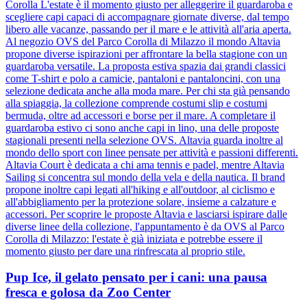
Corolla L'estate è il momento giusto per alleggerire il guardaroba e
scegliere capi capaci di accompagnare giornate diverse, dal tempo
libero alle vacanze, passando per il mare e le attività all'aria aperta.
Al negozio OVS del Parco Corolla di Milazzo il mondo Altavia
propone diverse ispirazioni per affrontare la bella stagione con un
guardaroba versatile. La proposta estiva spazia dai grandi classici
come T-shirt e polo a camicie, pantaloni e pantaloncini, con una
selezione dedicata anche alla moda mare. Per chi sta già pensando
alla spiaggia, la collezione comprende costumi slip e costumi
bermuda, oltre ad accessori e borse per il mare. A completare il
guardaroba estivo ci sono anche capi in lino, una delle proposte
stagionali presenti nella selezione OVS. Altavia guarda inoltre al
mondo dello sport con linee pensate per attività e passioni differenti.
Altavia Court è dedicata a chi ama tennis e padel, mentre Altavia
Sailing si concentra sul mondo della vela e della nautica. Il brand
propone inoltre capi legati all'hiking e all'outdoor, al ciclismo e
all'abbigliamento per la protezione solare, insieme a calzature e
accessori. Per scoprire le proposte Altavia e lasciarsi ispirare dalle
diverse linee della collezione, l'appuntamento è da OVS al Parco
Corolla di Milazzo: l'estate è già iniziata e potrebbe essere il
momento giusto per dare una rinfrescata al proprio stile.
Pup Ice, il gelato pensato per i cani: una pausa
fresca e golosa da Zoo Center