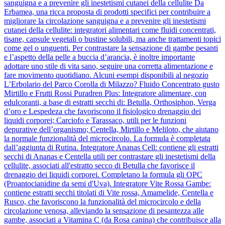
sanguigna e a prevenire gli inestetismi cutanei della cellulite Da
Erbamea, una ricca proposta di prodotti specifici per contribuire a
migliorare la circolazione sanguigna e a prevenire gli inestetismi
cutanei della cellulite: integratori alimentari come fluidi concentrati,
tisane, capsule vegetali o bustine solubili, ma anche trattamenti topici
come gel o unguenti. Per contrastare la sensazione di gambe pesanti
e l’aspetto della pelle a buccia d’arancia, è inoltre importante
adottare uno stile di vita sano, seguire una corretta alimentazione e
fare movimento quotidiano. Alcuni esempi disponibili al negozio
L’Erbolario del Parco Corolla di Milazzo? Fluido Concentrato gusto
Mirtillo e Frutti Rossi Puradren Plus: Integratore alimentare, con
edulcoranti, a base di estratti secchi di: Betulla, Orthosiphon, Verga
d’oro e Lespedeza che favoriscono il fisiologico drenaggio dei
liquidi corporei; Carciofo e Tarassaco, utili per le funzioni
depurative dell’organismo; Centella, Mirtillo e Meliloto, che aiutano
la normale funzionalità del microcircolo. La formula è completata
dall’aggiunta di Rutina. Integratore Ananas Cell: contiene gli estratti
secchi di Ananas e Centella utili per contrastare gli inestetismi della
cellulite, associati all'estratto secco di Betulla che favorisce il
drenaggio dei liquidi corporei. Completano la formula gli OPC
(Proantocianidine da semi d'Uva). Integratore Vite Rossa Gambe:
contiene estratti secchi titolati di Vite rossa, Amamelide, Centella e
Rusco, che favoriscono la funzionalità del microcircolo e della
circolazione venosa, alleviando la sensazione di pesantezza alle
gambe, associati a Vitamina C (da Rosa canina) che contribuisce alla