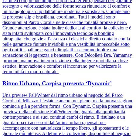
La linea comprende un push-up senza ferretto, pensato per garantire
sostegno e valorizzazione delle forme senza rinunciare al comfort e
un triangolo push-up dall’allure moderna e sofisticata. Completano
la proposta slip e brasiliana, coordinati. Tutti i modelli sono
disponibili al Parco Corolla nelle classiche tonalità bronze e nero.
Grande attenzione è stata inoltre dedicata al comfort: la collezione è
stata infatti sviluppata con l’innovativa tecnologia bonding
ultrapiatta, che grazie all’assenza di elastici a diretto contatto con la
pelle garantisce finiture invisibili e una vestibilità impeccabile sotto
ogni outfit, spalline e ganci ultrapiatti, assicurano inoltre una
sensazione di leggerezza e benessere. Con Décolleté Bra, Yamamay
propone una nuova interpretazione della lingerie quotidiana, dove
estetica, innovazione e comfort si incontrano per valorizzare la
femminilità in modo naturale.
Ritmo Urbano, Carpisa presenta ‘Dynamic’
Una preview Fall/Winter dal ritmo urbano al negozio del Parco
Corolla di Milazzo L’estate è ancora nel pieno, ma la nuova stagione
comincia già a prendere forma. Con Dynamic, Carpisa presenta una
preview della collezione Fall/Winter che guarda alla quotidianità
contemporanea e ai suoi continui cambi di ritmo. Il risultato è un
guardaroba di accessori dall’anima urbana, pensati per
accompagnare con naturalezza il tempo libero, gli spostamenti e le
giornate più intense. A definire la collezione, disponibile al negozio