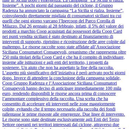
nate in Sicilia dopo l’emergenza. La campagna “La Sicilia si rialza.
Insieme”. A pochi giorni dal passaggio del ciclone, il Gruppo
Radenza ha annunciato la campagna “La Sicilia si rialza. Insieme”,
coinvolgendo direttamente migliaia di consumatori siciliani tra cui
quelli che ogni giorno varcano l’Ipercoop del Parco Corolla di
Milazzo. Dal 26 gennaio al 28 febbraio, infatti, il 5% del valore dei
prodotti a marchio Coop acquistati dai possessori della Coop Card
nei punti vendita siciliani è stato destinato al finanziamento di
interventi di supporto, ripristino e ricostruzione delle aree colpite dal
maltempo. Le risorse raccolte sono state affidate all’Associazione
Siciliana Consumatori Consapevoli, organismo che rappresenta oltre
250 mila titolari della Coop Card e che ha il compito di individuare,
insieme alle istituzioni e agli enti del territorio, i progetti da
sostenere. Un aiuto che non ha aspettato la fine della raccolta.
L’aspetto più significativo dell’iniziativa è però arrivato pochi giorni
dopo. Invece di attendere la conclusione della campagna solidale,
Coop Gruppo Radenza e l’Associazione Siciliana Consumatori
Consapevoli hanno deciso di anticipare immediatamente 100 mila
euro, rendendo disponibili le risorse ancora prima di conoscere
l’ammontare complessivo della raccolta. Una scelta che ha
consentito di accelerare gli interventi nelle zone maggiormente
colpite, evitando che il tempo necessario alla raccolta dei fondi
rallentasse le prime risposte alle emergenze. Due linee di intervento.
Le risorse sono state destinate esclusivamente agli Enti del Terzo
Settore operanti nei territori interessati dal ciclone, attraverso due