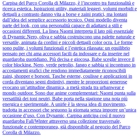
Carpisa del Parco Corolla di Milazzo, è l’incontro tra funzionalità e
ricerca estetica. Ispirazioni utility, materiali leggeri, volumi morbidi e
dettagli a contrasto danno vita a borse e zaini pratici, ma lontani
dall’idea del semplice accessorio tecnico. Ogni modello diventa
parte del look, con una personalità capace di adattarsi a stili e
occasioni differenti. La linea Naomi interpreta il lato più essenziale
di Dynamic.Nero, oliva e sabbia costruiscono una palette naturale e
versatile, animata da cordini e piccoli dettagli color ocra. Le forme
sono pulite, i volumi funzionali e l’estetica rilassata: un equilibrio
pensato per chi ama accessori facili da indossare e da inserire nel
guardaroba quotidiano. Più decisa e giocosa, Babe sceglie invece il
color blocking. Nero, verde petrolio, fango e sabbia si incontrano in
accostamenti grafici che rendono immediatamente riconoscibili
zaini, shopper e borsoni. Tasche esterne, coulisse e applicazioni in
corda diventano segni distintivi, mentre le proporzioni generose
evocano un’attitudine dinamica, a metà strada tra urbanwear e
mondo outdoor. Sono due anime complementari: Naomi punta sulla
versatilità dei toni neutri, Babe porta nella stagione una nota più
energica e sperimentale. A unirle è la stessa idea di movimento,
tradotta in accessori che seguono la giornata senza imporre un’unica
occasione d’uso. Con Dynamic, Carpisa anticipa così il nuovo
guardaroba Fall/Winter attraverso una collezione trasversale,
funzionale e contemporanea, già disponibile al negozio del Parco
Corolla di Milazzo.