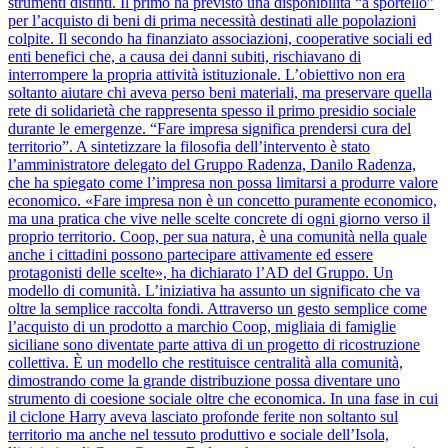
strumenti distinti. Il primo ha previsto una disponibilità “a sportello”
per l’acquisto di beni di prima necessità destinati alle popolazioni
colpite. Il secondo ha finanziato associazioni, cooperative sociali ed
enti benefici che, a causa dei danni subiti, rischiavano di
interrompere la propria attività istituzionale. L’obiettivo non era
soltanto aiutare chi aveva perso beni materiali, ma preservare quella
rete di solidarietà che rappresenta spesso il primo presidio sociale
durante le emergenze. “Fare impresa significa prendersi cura del
territorio”. A sintetizzare la filosofia dell’intervento è stato
l’amministratore delegato del Gruppo Radenza, Danilo Radenza,
che ha spiegato come l’impresa non possa limitarsi a produrre valore
economico. «Fare impresa non è un concetto puramente economico,
ma una pratica che vive nelle scelte concrete di ogni giorno verso il
proprio territorio. Coop, per sua natura, è una comunità nella quale
anche i cittadini possono partecipare attivamente ed essere
protagonisti delle scelte», ha dichiarato l’AD del Gruppo. Un
modello di comunità. L’iniziativa ha assunto un significato che va
oltre la semplice raccolta fondi. Attraverso un gesto semplice come
l’acquisto di un prodotto a marchio Coop, migliaia di famiglie
siciliane sono diventate parte attiva di un progetto di ricostruzione
collettiva. È un modello che restituisce centralità alla comunità,
dimostrando come la grande distribuzione possa diventare uno
strumento di coesione sociale oltre che economica. In una fase in cui
il ciclone Harry aveva lasciato profonde ferite non soltanto sul
territorio ma anche nel tessuto produttivo e sociale dell’Isola,