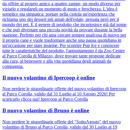
da offrire al proprio amico a quattro zampe, un modo diverso per
viziarlo e regalargli un momento di gusto e freschezza. L'idea è
semplice ma simpatica: portare nella ciotola un'esperienza che
richiama uno dei dessert più amati dell'estate, pensata però per il
mondo dei pet. È il genere di prodotto che incuriosisce già dal nome
e che può diventare una piccola novità da provare durante la bella
stagione. Perfetto per chi ama cercare sempre qualcosa di nuovo per
il proprio cane e vuole trasformare anche una pausa quotidiana in
un'occasione per stare insieme. Per scoprire Pup Ice e conoscere
tutte le caratteristiche del prodotto, l'appuntamento è da Zoo Center
al Parco Corolla di Milazzo, dove trovare tante proposte dedicate
alla cura, al benessere e alla vita quotidiana degli animali da
compagnia.
Il nuovo volantino di Ipercoop è online
Non perdere le straordinarie offerte del nuovo volantino di Ipercoop
al Parco Corolla, valido dal 31 Luglio al 10 Agosto 2026! Per
scaricarlo clicca qui! Ipercoop al Parco Corolla
Il nuovo volantino di Bruno è online
Non perdere le straordinarie offerte del "SottoAgosto" del nuovo
volantino di Bruno al Parco Corolla, valido dal 30 Luglio al 19