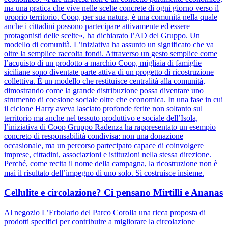
ma una pratica che vive nelle scelte concrete di ogni giorno verso il
proprio territorio. Coop, per sua natura, è una comunità nella quale
anche i cittadini possono partecipare attivamente ed essere
protagonisti delle scelte», ha dichiarato l’AD del Gruppo. Un
modello di comunità. L’iniziativa ha assunto un significato che va
oltre la semplice raccolta fondi. Attraverso un gesto semplice come
l’acquisto di un prodotto a marchio Coop, migliaia di famiglie
siciliane sono diventate parte attiva di un progetto di ricostruzione
collettiva. È un modello che restituisce centralità alla comunità,
dimostrando come la grande distribuzione possa diventare uno
strumento di coesione sociale oltre che economica. In una fase in cui
il ciclone Harry aveva lasciato profonde ferite non soltanto sul
territorio ma anche nel tessuto produttivo e sociale dell’Isola,
l’iniziativa di Coop Gruppo Radenza ha rappresentato un esempio
concreto di responsabilità condivisa: non una donazione
occasionale, ma un percorso partecipato capace di coinvolgere
imprese, cittadini, associazioni e istituzioni nella stessa direzione.
Perché, come recita il nome della campagna, la ricostruzione non è
mai il risultato dell’impegno di uno solo. Si costruisce insieme.
Cellulite e circolazione? Ci pensano Mirtilli e Ananas
Al negozio L’Erbolario del Parco Corolla una ricca proposta di
prodotti specifici per contribuire a migliorare la circolazione