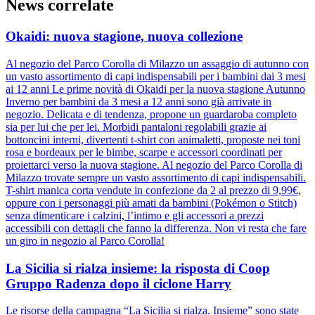
News correlate
Okaidi: nuova stagione, nuova collezione
Al negozio del Parco Corolla di Milazzo un assaggio di autunno con
un vasto assortimento di capi indispensabili per i bambini dai 3 mesi
ai 12 anni Le prime novità di Okaidi per la nuova stagione Autunno
Inverno per bambini da 3 mesi a 12 anni sono già arrivate in
negozio. Delicata e di tendenza, propone un guardaroba completo
sia per lui che per lei. Morbidi pantaloni regolabili grazie ai
bottoncini interni, divertenti t-shirt con animaletti, proposte nei toni
rosa e bordeaux per le bimbe, scarpe e accessori coordinati per
proiettarci verso la nuova stagione. Al negozio del Parco Corolla di
Milazzo trovate sempre un vasto assortimento di capi indispensabili.
T-shirt manica corta vendute in confezione da 2 al prezzo di 9,99€,
oppure con i personaggi più amati da bambini (Pokémon o Stitch)
senza dimenticare i calzini, l’intimo e gli accessori a prezzi
accessibili con dettagli che fanno la differenza. Non vi resta che fare
un giro in negozio al Parco Corolla!
La Sicilia si rialza insieme: la risposta di Coop
Gruppo Radenza dopo il ciclone Harry
Le risorse della campagna “La Sicilia si rialza. Insieme” sono state