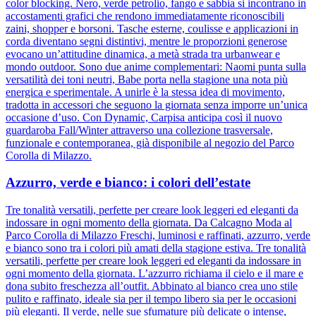
color blocking. Nero, verde petrolio, fango e sabbia si incontrano in
accostamenti grafici che rendono immediatamente riconoscibili
zaini, shopper e borsoni. Tasche esterne, coulisse e applicazioni in
corda diventano segni distintivi, mentre le proporzioni generose
evocano un’attitudine dinamica, a metà strada tra urbanwear e
mondo outdoor. Sono due anime complementari: Naomi punta sulla
versatilità dei toni neutri, Babe porta nella stagione una nota più
energica e sperimentale. A unirle è la stessa idea di movimento,
tradotta in accessori che seguono la giornata senza imporre un’unica
occasione d’uso. Con Dynamic, Carpisa anticipa così il nuovo
guardaroba Fall/Winter attraverso una collezione trasversale,
funzionale e contemporanea, già disponibile al negozio del Parco
Corolla di Milazzo.
Azzurro, verde e bianco: i colori dell’estate
Tre tonalità versatili, perfette per creare look leggeri ed eleganti da
indossare in ogni momento della giornata. Da Calcagno Moda al
Parco Corolla di Milazzo Freschi, luminosi e raffinati, azzurro, verde
e bianco sono tra i colori più amati della stagione estiva. Tre tonalità
versatili, perfette per creare look leggeri ed eleganti da indossare in
ogni momento della giornata. L’azzurro richiama il cielo e il mare e
dona subito freschezza all’outfit. Abbinato al bianco crea uno stile
pulito e raffinato, ideale sia per il tempo libero sia per le occasioni
più eleganti. Il verde, nelle sue sfumature più delicate o intense,