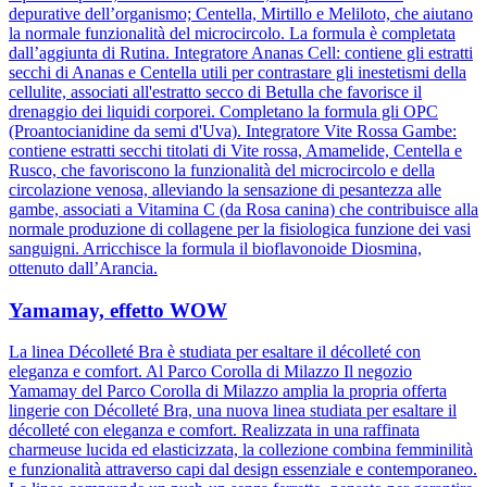
depurative dell’organismo; Centella, Mirtillo e Meliloto, che aiutano
la normale funzionalità del microcircolo. La formula è completata
dall’aggiunta di Rutina. Integratore Ananas Cell: contiene gli estratti
secchi di Ananas e Centella utili per contrastare gli inestetismi della
cellulite, associati all'estratto secco di Betulla che favorisce il
drenaggio dei liquidi corporei. Completano la formula gli OPC
(Proantocianidine da semi d'Uva). Integratore Vite Rossa Gambe:
contiene estratti secchi titolati di Vite rossa, Amamelide, Centella e
Rusco, che favoriscono la funzionalità del microcircolo e della
circolazione venosa, alleviando la sensazione di pesantezza alle
gambe, associati a Vitamina C (da Rosa canina) che contribuisce alla
normale produzione di collagene per la fisiologica funzione dei vasi
sanguigni. Arricchisce la formula il bioflavonoide Diosmina,
ottenuto dall’Arancia.
Yamamay, effetto WOW
La linea Décolleté Bra è studiata per esaltare il décolleté con
eleganza e comfort. Al Parco Corolla di Milazzo Il negozio
Yamamay del Parco Corolla di Milazzo amplia la propria offerta
lingerie con Décolleté Bra, una nuova linea studiata per esaltare il
décolleté con eleganza e comfort. Realizzata in una raffinata
charmeuse lucida ed elasticizzata, la collezione combina femminilità
e funzionalità attraverso capi dal design essenziale e contemporaneo.