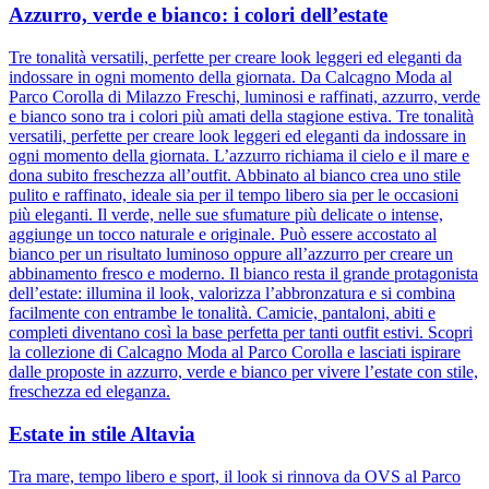
Azzurro, verde e bianco: i colori dell’estate
Tre tonalità versatili, perfette per creare look leggeri ed eleganti da
indossare in ogni momento della giornata. Da Calcagno Moda al
Parco Corolla di Milazzo Freschi, luminosi e raffinati, azzurro, verde
e bianco sono tra i colori più amati della stagione estiva. Tre tonalità
versatili, perfette per creare look leggeri ed eleganti da indossare in
ogni momento della giornata. L’azzurro richiama il cielo e il mare e
dona subito freschezza all’outfit. Abbinato al bianco crea uno stile
pulito e raffinato, ideale sia per il tempo libero sia per le occasioni
più eleganti. Il verde, nelle sue sfumature più delicate o intense,
aggiunge un tocco naturale e originale. Può essere accostato al
bianco per un risultato luminoso oppure all’azzurro per creare un
abbinamento fresco e moderno. Il bianco resta il grande protagonista
dell’estate: illumina il look, valorizza l’abbronzatura e si combina
facilmente con entrambe le tonalità. Camicie, pantaloni, abiti e
completi diventano così la base perfetta per tanti outfit estivi. Scopri
la collezione di Calcagno Moda al Parco Corolla e lasciati ispirare
dalle proposte in azzurro, verde e bianco per vivere l’estate con stile,
freschezza ed eleganza.
Estate in stile Altavia
Tra mare, tempo libero e sport, il look si rinnova da OVS al Parco