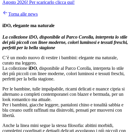
Agosto 2026! Per scaricarlo clicca qui!
Torna alle news
iDO, elegante ma naturale
La collezione
iDO, disponibile al Parco Corolla, interpreta lo stile
dei più piccoli con linee moderne, colori luminosi e tessuti freschi,
perfetti per la bella stagione
C’è un modo nuovo di vestire i bambini: elegante ma naturale,
curato ma leggero.
La collezione
iDO
, disponibile al Parco Corolla, interpreta lo stile
dei più piccoli con linee moderne, colori luminosi e tessuti freschi,
perfetti per la bella stagione.
Per le bambine, tulle impalpabile, ricami delicati e nuance cipria si
alternano a completi contemporanei con blazer e bermuda, per un
look romantico ma attuale.
Per i bambini, giacche leggere, pantaloni chino e tonalità sabbia e
blu creano outfit raffinati ma disinvolti, pensati per muoversi con
libertà.
Anche la linea mini segue la stessa filosofia: abitini morbidi,
completini coordinati e dettagli delicati avvolgono i più piccoli con