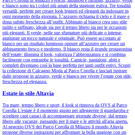
Parco Corolla di Milazzo Freschi, luminosi e raffinati, azzurro, verde
e bianco sono tra i colori più amati della stagione estiva. Tre tonalità
versatili, perfette per creare look leggeri ed eleganti da indossare in
ogni momento della giornata. L’azzurro richiama il cielo e il mare e
dona subito freschezza all’outfit. Abbinato al bianco crea uno stile
pulito e raffinato, ideale sia per il tempo libero sia per le occasioni
più eleganti. Il verde, nelle sue sfumature più delicate o intense,
aggiunge un tocco naturale e originale. Può essere accostato al
bianco per un risultato luminoso oppure all’azzurro per creare un
abbinamento fresco e moderno. Il bianco resta il grande protagonista
dell’estate: illumina il look, valorizza l’abbronzatura e si combina
facilmente con entrambe le tonalità. Camicie, pantaloni, abiti e
completi diventano così la base perfetta per tanti outfit estivi. Scopri
la collezione di Calcagno Moda al Parco Corolla e lasciati ispirare
dalle proposte in azzurro, verde e bianco per vivere l’estate con stile,
freschezza ed eleganza.
Estate in stile Altavia
Tra mare, tempo libero e sport, il look si rinnova da OVS al Parco
Corolla L'estate è il momento giusto per alleggerire il guardaroba e
scegliere capi capaci di accompagnare giornate diverse, dal tempo
libero alle vacanze, passando per il mare e le attività all'aria aperta.
Al negozio OVS del Parco Corolla di Milazzo il mondo Altavia
propone diverse ispirazioni per affrontare la bella stagione con un