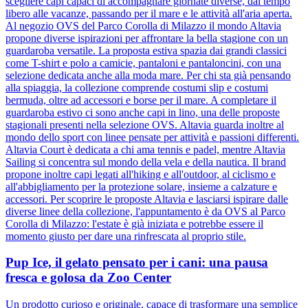
scegliere capi capaci di accompagnare giornate diverse, dal tempo
libero alle vacanze, passando per il mare e le attività all'aria aperta.
Al negozio OVS del Parco Corolla di Milazzo il mondo Altavia
propone diverse ispirazioni per affrontare la bella stagione con un
guardaroba versatile. La proposta estiva spazia dai grandi classici
come T-shirt e polo a camicie, pantaloni e pantaloncini, con una
selezione dedicata anche alla moda mare. Per chi sta già pensando
alla spiaggia, la collezione comprende costumi slip e costumi
bermuda, oltre ad accessori e borse per il mare. A completare il
guardaroba estivo ci sono anche capi in lino, una delle proposte
stagionali presenti nella selezione OVS. Altavia guarda inoltre al
mondo dello sport con linee pensate per attività e passioni differenti.
Altavia Court è dedicata a chi ama tennis e padel, mentre Altavia
Sailing si concentra sul mondo della vela e della nautica. Il brand
propone inoltre capi legati all'hiking e all'outdoor, al ciclismo e
all'abbigliamento per la protezione solare, insieme a calzature e
accessori. Per scoprire le proposte Altavia e lasciarsi ispirare dalle
diverse linee della collezione, l'appuntamento è da OVS al Parco
Corolla di Milazzo: l'estate è già iniziata e potrebbe essere il
momento giusto per dare una rinfrescata al proprio stile.
Pup Ice, il gelato pensato per i cani: una pausa
fresca e golosa da Zoo Center
Un prodotto curioso e originale, capace di trasformare una semplice