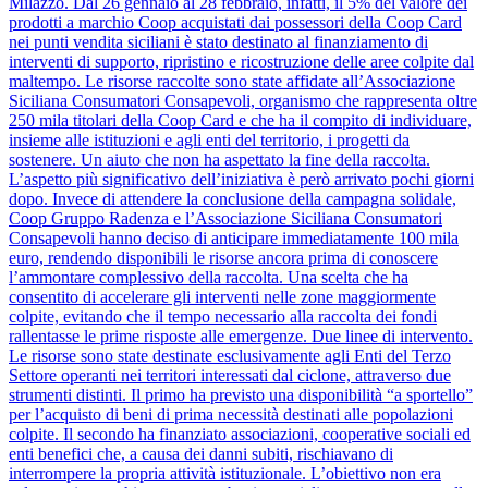
Milazzo. Dal 26 gennaio al 28 febbraio, infatti, il 5% del valore dei
prodotti a marchio Coop acquistati dai possessori della Coop Card
nei punti vendita siciliani è stato destinato al finanziamento di
interventi di supporto, ripristino e ricostruzione delle aree colpite dal
maltempo. Le risorse raccolte sono state affidate all’Associazione
Siciliana Consumatori Consapevoli, organismo che rappresenta oltre
250 mila titolari della Coop Card e che ha il compito di individuare,
insieme alle istituzioni e agli enti del territorio, i progetti da
sostenere. Un aiuto che non ha aspettato la fine della raccolta.
L’aspetto più significativo dell’iniziativa è però arrivato pochi giorni
dopo. Invece di attendere la conclusione della campagna solidale,
Coop Gruppo Radenza e l’Associazione Siciliana Consumatori
Consapevoli hanno deciso di anticipare immediatamente 100 mila
euro, rendendo disponibili le risorse ancora prima di conoscere
l’ammontare complessivo della raccolta. Una scelta che ha
consentito di accelerare gli interventi nelle zone maggiormente
colpite, evitando che il tempo necessario alla raccolta dei fondi
rallentasse le prime risposte alle emergenze. Due linee di intervento.
Le risorse sono state destinate esclusivamente agli Enti del Terzo
Settore operanti nei territori interessati dal ciclone, attraverso due
strumenti distinti. Il primo ha previsto una disponibilità “a sportello”
per l’acquisto di beni di prima necessità destinati alle popolazioni
colpite. Il secondo ha finanziato associazioni, cooperative sociali ed
enti benefici che, a causa dei danni subiti, rischiavano di
interrompere la propria attività istituzionale. L’obiettivo non era