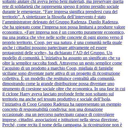
soltanto aiutare chi aveva perso beni materiali, ma preservare quella
rete di solidarietà che rappresenta spesso il primo presidio sociale
durante le emergenze. “Fare impresa significa prendersi cura del
territorio”. A sintetizzare la filosofia dell’intervento è stato
l’amministratore delegato del Gruppo Radenza, Danilo Radenza,
che ha spiegato come l’impresa non possa limitarsi a produrre valore
economico. «Fare impresa non è un concetto puramente economico,
ma una pratica che vive nelle scelte concrete di ogni giorno verso il
proprio territorio. Coop, per sua natura, è una comunità nella quale
anche i cittadini possono partecipare attivamente ed essere
protagonisti delle scelte», ha dichiarato l’AD del Gruppo. Un
modello di comunità. L’iniziativa ha assunto un significato che va
oltre la semplice raccolta fondi. Attraverso un gesto semplice come
l’acquisto di un prodotto a marchio Coop, migliaia di famiglie
siciliane sono diventate parte attiva di un progetto di ricostruzione
collettiva. È un modello che restituisce centralità alla comunità,
dimostrando come la grande distribuzione possa diventare uno
strumento di coesione sociale oltre che economica. In una fase in cui
il ciclone Harry aveva lasciato profonde ferite non soltanto sul
territorio ma anche nel tessuto produttivo e sociale dell’Isola,
l’iniziativa di Coop Gruppo Radenza ha rappresentato un esempio
concreto di responsabilità condivisa: non una donazione
occasionale, ma un percorso partecipato capace di coinvolgere
imprese, cittadini, associazioni e istituzioni nella stessa direzione.
Perché, come recita il nome della campagna, la ricostruzione non è