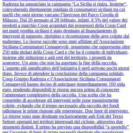
Radenza ha annunciato la campagna “La Sicilia si rialza. Insieme”,
coinvolgendo direttamente migliaia di consumatori siciliani tra cui
quelli che ogni giorno varcano l’Ipercoop del Parco Corolla di
Milazzo. Dal 26 gennaio al 28 febbraio, infatti, il 5% del valore dei
prodotti a marchio Coop acquistati dai possessori della Coop Card
nei punti vendita siciliani è stato destinato al finanziamento di
interventi di supporto, ripristino e ricostruzione delle aree colpite dal
maltempo. Le risorse raccolte sono state affidate all’Associazione
Siciliana Consumatori Consapevoli, organismo che rappresenta oltre
250 mila titolari della Coop Card e che ha il compito di individuare,
insieme alle istituzioni e agli enti del territorio, i progetti da
sostenere. Un aiuto che non ha aspettato la fine della raccolta.
L’aspetto più significativo dell’iniziativa è però arrivato pochi giorni
dopo. Invece di attendere la conclusione della campagna solidale,
Coop Gruppo Radenza e l’Associazione Siciliana Consumatori
Consapevoli hanno deciso di anticipare immediatamente 100 mila
euro, rendendo disponibili le risorse ancora prima di conoscere
l’ammontare complessivo della raccolta. Una scelta che ha
consentito di accelerare gli interventi nelle zone maggiormente
colpite, evitando che il tempo necessario alla raccolta dei fondi
rallentasse le prime risposte alle emergenze. Due linee di intervento.
Le risorse sono state destinate esclusivamente agli Enti del Terzo
Settore operanti nei territori interessati dal ciclone, attraverso due
strumenti distinti. Il primo ha previsto una disponibilità “a sportello”
per l’acquisto di beni di prima necessità destinati alle popolazioni