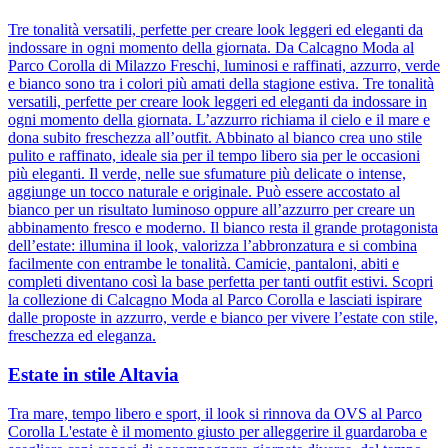
Tre tonalità versatili, perfette per creare look leggeri ed eleganti da
indossare in ogni momento della giornata. Da Calcagno Moda al
Parco Corolla di Milazzo Freschi, luminosi e raffinati, azzurro, verde
e bianco sono tra i colori più amati della stagione estiva. Tre tonalità
versatili, perfette per creare look leggeri ed eleganti da indossare in
ogni momento della giornata. L’azzurro richiama il cielo e il mare e
dona subito freschezza all’outfit. Abbinato al bianco crea uno stile
pulito e raffinato, ideale sia per il tempo libero sia per le occasioni
più eleganti. Il verde, nelle sue sfumature più delicate o intense,
aggiunge un tocco naturale e originale. Può essere accostato al
bianco per un risultato luminoso oppure all’azzurro per creare un
abbinamento fresco e moderno. Il bianco resta il grande protagonista
dell’estate: illumina il look, valorizza l’abbronzatura e si combina
facilmente con entrambe le tonalità. Camicie, pantaloni, abiti e
completi diventano così la base perfetta per tanti outfit estivi. Scopri
la collezione di Calcagno Moda al Parco Corolla e lasciati ispirare
dalle proposte in azzurro, verde e bianco per vivere l’estate con stile,
freschezza ed eleganza.
Estate in stile Altavia
Tra mare, tempo libero e sport, il look si rinnova da OVS al Parco
Corolla L'estate è il momento giusto per alleggerire il guardaroba e