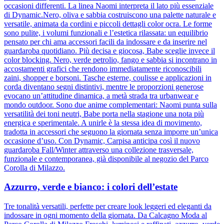
occasioni differenti. La linea Naomi interpreta il lato più essenziale
di Dynamic.Nero, oliva e sabbia costruiscono una palette naturale e
versatile, animata da cordini e piccoli dettagli color ocra. Le forme
sono pulite, i volumi funzionali e l’estetica rilassata: un equilibrio
pensato per chi ama accessori facili da indossare e da inserire nel
guardaroba quotidiano. Più decisa e giocosa, Babe sceglie invece il
color blocking. Nero, verde petrolio, fango e sabbia si incontrano in
accostamenti grafici che rendono immediatamente riconoscibili
zaini, shopper e borsoni. Tasche esterne, coulisse e applicazioni in
corda diventano segni distintivi, mentre le proporzioni generose
evocano un’attitudine dinamica, a metà strada tra urbanwear e
mondo outdoor. Sono due anime complementari: Naomi punta sulla
versatilità dei toni neutri, Babe porta nella stagione una nota più
energica e sperimentale. A unirle è la stessa idea di movimento,
tradotta in accessori che seguono la giornata senza imporre un’unica
occasione d’uso. Con Dynamic, Carpisa anticipa così il nuovo
guardaroba Fall/Winter attraverso una collezione trasversale,
funzionale e contemporanea, già disponibile al negozio del Parco
Corolla di Milazzo.
Azzurro, verde e bianco: i colori dell’estate
Tre tonalità versatili, perfette per creare look leggeri ed eleganti da
indossare in ogni momento della giornata. Da Calcagno Moda al