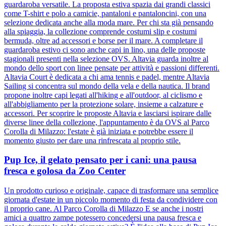
guardaroba versatile. La proposta estiva spazia dai grandi classici
come T-shirt e polo a camicie, pantaloni e pantaloncini, con una
selezione dedicata anche alla moda mare. Per chi sta già pensando
alla spiaggia, la collezione comprende costumi slip e costumi
bermuda, oltre ad accessori e borse per il mare. A completare il
guardaroba estivo ci sono anche capi in lino, una delle proposte
stagionali presenti nella selezione OVS. Altavia guarda inoltre al
mondo dello sport con linee pensate per attività e passioni differenti.
Altavia Court è dedicata a chi ama tennis e padel, mentre Altavia
Sailing si concentra sul mondo della vela e della nautica. Il brand
propone inoltre capi legati all'hiking e all'outdoor, al ciclismo e
all'abbigliamento per la protezione solare, insieme a calzature e
accessori. Per scoprire le proposte Altavia e lasciarsi ispirare dalle
diverse linee della collezione, l'appuntamento è da OVS al Parco
Corolla di Milazzo: l'estate è già iniziata e potrebbe essere il
momento giusto per dare una rinfrescata al proprio stile.
Pup Ice, il gelato pensato per i cani: una pausa
fresca e golosa da Zoo Center
Un prodotto curioso e originale, capace di trasformare una semplice
giornata d'estate in un piccolo momento di festa da condividere con
il proprio cane. Al Parco Corolla di Milazzo E se anche i nostri
amici a quattro zampe potessero concedersi una pausa fresca e