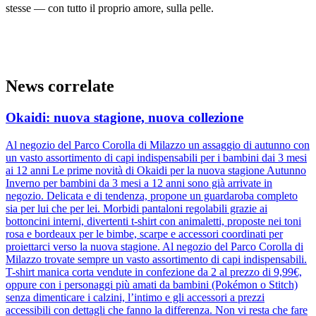
stesse — con tutto il proprio amore, sulla pelle.
News correlate
Okaidi: nuova stagione, nuova collezione
Al negozio del Parco Corolla di Milazzo un assaggio di autunno con
un vasto assortimento di capi indispensabili per i bambini dai 3 mesi
ai 12 anni Le prime novità di Okaidi per la nuova stagione Autunno
Inverno per bambini da 3 mesi a 12 anni sono già arrivate in
negozio. Delicata e di tendenza, propone un guardaroba completo
sia per lui che per lei. Morbidi pantaloni regolabili grazie ai
bottoncini interni, divertenti t-shirt con animaletti, proposte nei toni
rosa e bordeaux per le bimbe, scarpe e accessori coordinati per
proiettarci verso la nuova stagione. Al negozio del Parco Corolla di
Milazzo trovate sempre un vasto assortimento di capi indispensabili.
T-shirt manica corta vendute in confezione da 2 al prezzo di 9,99€,
oppure con i personaggi più amati da bambini (Pokémon o Stitch)
senza dimenticare i calzini, l’intimo e gli accessori a prezzi
accessibili con dettagli che fanno la differenza. Non vi resta che fare