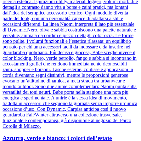
ricerca estetica. Ispirazioni utility, materiali leggeri, volumi morbidi e
dettagli a contrasto danno vita a borse e zaini pratici, ma lontani
dall’idea del semplice accessorio tecnico. Ogni modello diventa
parte del look, con una personalità capace di adattarsi a stili e
occasioni differenti. La linea Naomi interpreta il lato più essenziale
di Dynamic.Nero, oliva e sabbia costruiscono una palette naturale e
versatile, animata da cordini e piccoli dettagli color ocra. Le forme
sono pulite, i volumi funzionali e l’estetica rilassata: un equilibrio
pensato per chi ama accessori facili da indossare e da inserire nel
guardaroba quotidiano. Più decisa e giocosa, Babe sceglie invece il
color blocking. Nero, verde petrolio, fango e sabbia si incontrano in
accostamenti grafici che rendono immediatamente riconoscibili
zaini, shopper e borsoni. Tasche esterne, coulisse e applicazioni in
corda diventano segni distintivi, mentre le proporzioni generose
evocano un’attitudine dinamica, a metà strada tra urbanwear e
mondo outdoor. Sono due anime complementari: Naomi punta sulla
versatilità dei toni neutri, Babe porta nella stagione una nota più
energica e sperimentale. A unirle è la stessa idea di movimento,
tradotta in accessori che seguono la giornata senza imporre un’unica
occasione d’uso. Con Dynamic, Carpisa anticipa così il nuovo
guardaroba Fall/Winter attraverso una collezione trasversale,
funzionale e contemporanea, già disponibile al negozio del Parco
Corolla di Milazzo.
Azzurro, verde e bianco: i colori dell’estate