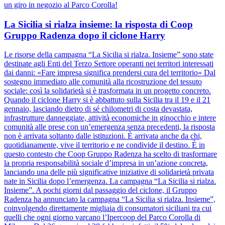
un giro in negozio al Parco Corolla!
La Sicilia si rialza insieme: la risposta di Coop
Gruppo Radenza dopo il ciclone Harry
Le risorse della campagna “La Sicilia si rialza. Insieme” sono state
destinate agli Enti del Terzo Settore operanti nei territori interessati
dai danni: «Fare impresa significa prendersi cura del territorio» Dal
sostegno immediato alle comunità alla ricostruzione del tessuto
sociale: così la solidarietà si è trasformata in un progetto concreto.
Quando il ciclone Harry si è abbattuto sulla Sicilia tra il 19 e il 21
gennaio, lasciando dietro di sé chilometri di costa devastata,
infrastrutture danneggiate, attività economiche in ginocchio e intere
comunità alle prese con un’emergenza senza precedenti, la risposta
non è arrivata soltanto dalle istituzioni. È arrivata anche da chi,
quotidianamente, vive il territorio e ne condivide il destino. È in
questo contesto che Coop Gruppo Radenza ha scelto di trasformare
la propria responsabilità sociale d’impresa in un’azione concreta,
lanciando una delle più significative iniziative di solidarietà privata
nate in Sicilia dopo l’emergenza. La campagna “La Sicilia si rialza.
Insieme”. A pochi giorni dal passaggio del ciclone, il Gruppo
Radenza ha annunciato la campagna “La Sicilia si rialza. Insieme”,
coinvolgendo direttamente migliaia di consumatori siciliani tra cui
quelli che ogni giorno varcano l’Ipercoop del Parco Corolla di