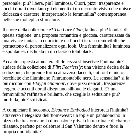
personale, piu? libera, piu? luminosa. Cuori, pizzi, trasparenze e
tocchi dorati diventano gli elementi di un racconto visivo che unisce
dolcezza e carattere, interpretando la femminilita? contemporanea
nelle sue molteplici sfumature.
Il cuore della collezione e?
The Love Club
, la linea piu? iconica di
questa stagione: una proposta romantica e giocosa, caratterizzata da
una vivace fantasia a cuoricini e da fiocchi in raso removibili che
permettono di personalizzare ogni look. Una femminilita? luminosa
e spontanea, declinata in un classico total black.
Accanto a questa atmosfera di dolcezza si inserisce l’anima piu?
audace della collezione di
Flirt Fearlessly
: una visione decisa della
seduzione, che prende forma attraverso laccetti, cut- out e micro-
borchiette che illuminano l’intramontabile nero. La sensualita? si fa
piu? iconic con
Playful Glamour
, dove pizzi delicati, trasparenze
leggere e accenti dorati disegnano silhouette eleganti. E? una
femminilita? raffinata e brillante, che sceglie la seduzione piu?
morbida, piu? sofisticata.
A completare il racconto,
Elegance Embodied
interpreta l'intimita?
attraverso l’eleganza dell’homewear: un top e un pantaloncino in
pizzo che trasformano la dimensione privata in un rituale di charme
rilassato, perfetto per celebrare il San Valentino dentro e fuori la
propria quotidianita?.