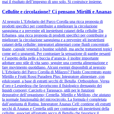
mai il risultato dell’impegno di uno solo. Si costruisce insieme.
Cellulite e circolazione? Ci pensano Mirtilli e Ananas
Al negozio L’Erbolario del Parco Corolla una ricca proposta di
prodotti specifici per contribuire a migliorare la circolazione
sanguigna e a prevenire gli inestetismi cutanei della cellulite Da
Erbamea, una ricca proposta di prodotti specifici per contribuire a
migliorare la circolazione sanguigna e a prevenire gli inestetismi
cutanei della cellulite: integratori alimentari come fluidi concentrati,
tisane, capsule vegetali o bustine solubili, ma anche trattamenti topici
come gel o unguenti. Per contrastare la sensazione di gambe pesanti
e l’aspetto della pelle a buccia d’arancia, è inoltre importante
adottare uno stile di vita sano, seguire una corretta alimentazione e
fare movimento quotidiano. Alcuni esempi disponibili al negozio
L’Erbolario del Parco Corolla di Milazzo? Fluido Concentrato gusto
Mirtillo e Frutti Rossi Puradren Plus: Integratore alimentare, con
edulcoranti, a base di estratti secchi di: Betulla, Orthosiphon, Verga
d’oro e Lespedeza che favoriscono il fisiologico drenaggio dei
liquidi corporei; Carciofo e Tarassaco, utili per le funzioni
depurative dell’organismo; Centella, Mirtillo e Meliloto, che aiutano
la normale funzionalità del microcircolo. La formula è completata
dall’aggiunta di Rutina. Integratore Ananas Cell: contiene gli estratti
secchi di Ananas e Centella utili per contrastare gli inestetismi della
cellulite, associati all'estratto secco di Betulla che favorisce il