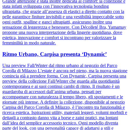
Grande attenzione è stata inoltre dedicata al comfort: la collezione è
stata infatti sviluppata con l’innovativa tecnologia bonding
ultrapiatta, che grazie all’assenza di elastici a diretto contatto con la
pelle garantisce finiture invisibili e una vestibilità impeccabile sotto
ogni outfit, spalline e ganci ultrapiatti, assicurano inoltre una
sensazione di leggerezza e benessere. Con Décolleté Bra, Yamamay
propone una nuova interpretazione della lingerie quotidiana, dove
estetica, innovazione e comfort si incontrano per valorizzare la
femminilità in modo naturale.
Ritmo Urbano, Carpisa presenta ‘Dynamic’
Una preview Fall/Winter dal ritmo urbano al negozio del Parco
Corolla di Milazzo L’estate è ancora nel pieno, ma la nuova stagione
comincia già a prendere forma. Con Dynamic, Carpisa presenta una
preview della collezione Fall/Winter che guarda alla quotidianità
contemporanea e ai suoi continui cambi di ritmo. Il risultato è un
guardaroba di accessori dall’anima urbana, pensati per
accompagnare con naturalezza il tempo libero, gli spostamenti e le
giornate più intense. A definire la collezione, disponibile al negozio
Carpisa del Parco Corolla di Milazzo, è l’incontro tra funzionalità e
ricerca estetica. Ispirazioni utility, materiali leggeri, volumi morbidi e
dettagli a contrasto danno vita a borse e zaini pratici, ma lontani
dall’idea del semplice accessorio tecnico. Ogni modello diventa
parte del look, con una personalità capace di adattarsi a stili e