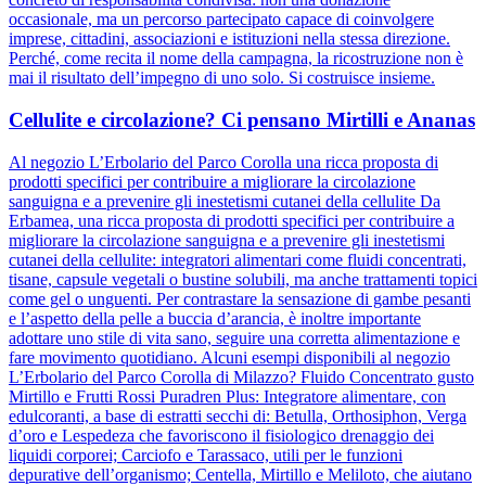
occasionale, ma un percorso partecipato capace di coinvolgere
imprese, cittadini, associazioni e istituzioni nella stessa direzione.
Perché, come recita il nome della campagna, la ricostruzione non è
mai il risultato dell’impegno di uno solo. Si costruisce insieme.
Cellulite e circolazione? Ci pensano Mirtilli e Ananas
Al negozio L’Erbolario del Parco Corolla una ricca proposta di
prodotti specifici per contribuire a migliorare la circolazione
sanguigna e a prevenire gli inestetismi cutanei della cellulite Da
Erbamea, una ricca proposta di prodotti specifici per contribuire a
migliorare la circolazione sanguigna e a prevenire gli inestetismi
cutanei della cellulite: integratori alimentari come fluidi concentrati,
tisane, capsule vegetali o bustine solubili, ma anche trattamenti topici
come gel o unguenti. Per contrastare la sensazione di gambe pesanti
e l’aspetto della pelle a buccia d’arancia, è inoltre importante
adottare uno stile di vita sano, seguire una corretta alimentazione e
fare movimento quotidiano. Alcuni esempi disponibili al negozio
L’Erbolario del Parco Corolla di Milazzo? Fluido Concentrato gusto
Mirtillo e Frutti Rossi Puradren Plus: Integratore alimentare, con
edulcoranti, a base di estratti secchi di: Betulla, Orthosiphon, Verga
d’oro e Lespedeza che favoriscono il fisiologico drenaggio dei
liquidi corporei; Carciofo e Tarassaco, utili per le funzioni
depurative dell’organismo; Centella, Mirtillo e Meliloto, che aiutano