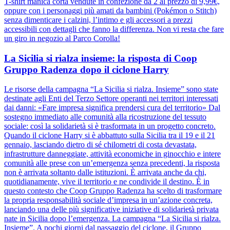
T-shirt manica corta vendute in confezione da 2 al prezzo di 9,99€,
oppure con i personaggi più amati da bambini (Pokémon o Stitch)
senza dimenticare i calzini, l’intimo e gli accessori a prezzi
accessibili con dettagli che fanno la differenza. Non vi resta che fare
un giro in negozio al Parco Corolla!
La Sicilia si rialza insieme: la risposta di Coop
Gruppo Radenza dopo il ciclone Harry
Le risorse della campagna “La Sicilia si rialza. Insieme” sono state
destinate agli Enti del Terzo Settore operanti nei territori interessati
dai danni: «Fare impresa significa prendersi cura del territorio» Dal
sostegno immediato alle comunità alla ricostruzione del tessuto
sociale: così la solidarietà si è trasformata in un progetto concreto.
Quando il ciclone Harry si è abbattuto sulla Sicilia tra il 19 e il 21
gennaio, lasciando dietro di sé chilometri di costa devastata,
infrastrutture danneggiate, attività economiche in ginocchio e intere
comunità alle prese con un’emergenza senza precedenti, la risposta
non è arrivata soltanto dalle istituzioni. È arrivata anche da chi,
quotidianamente, vive il territorio e ne condivide il destino. È in
questo contesto che Coop Gruppo Radenza ha scelto di trasformare
la propria responsabilità sociale d’impresa in un’azione concreta,
lanciando una delle più significative iniziative di solidarietà privata
nate in Sicilia dopo l’emergenza. La campagna “La Sicilia si rialza.
Insieme”. A pochi giorni dal passaggio del ciclone, il Gruppo