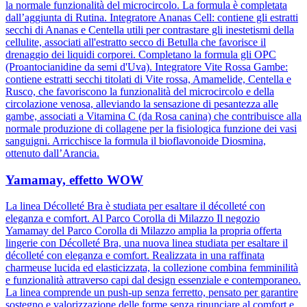
la normale funzionalità del microcircolo. La formula è completata
dall’aggiunta di Rutina. Integratore Ananas Cell: contiene gli estratti
secchi di Ananas e Centella utili per contrastare gli inestetismi della
cellulite, associati all'estratto secco di Betulla che favorisce il
drenaggio dei liquidi corporei. Completano la formula gli OPC
(Proantocianidine da semi d'Uva). Integratore Vite Rossa Gambe:
contiene estratti secchi titolati di Vite rossa, Amamelide, Centella e
Rusco, che favoriscono la funzionalità del microcircolo e della
circolazione venosa, alleviando la sensazione di pesantezza alle
gambe, associati a Vitamina C (da Rosa canina) che contribuisce alla
normale produzione di collagene per la fisiologica funzione dei vasi
sanguigni. Arricchisce la formula il bioflavonoide Diosmina,
ottenuto dall’Arancia.
Yamamay, effetto WOW
La linea Décolleté Bra è studiata per esaltare il décolleté con
eleganza e comfort. Al Parco Corolla di Milazzo Il negozio
Yamamay del Parco Corolla di Milazzo amplia la propria offerta
lingerie con Décolleté Bra, una nuova linea studiata per esaltare il
décolleté con eleganza e comfort. Realizzata in una raffinata
charmeuse lucida ed elasticizzata, la collezione combina femminilità
e funzionalità attraverso capi dal design essenziale e contemporaneo.
La linea comprende un push-up senza ferretto, pensato per garantire
sostegno e valorizzazione delle forme senza rinunciare al comfort e