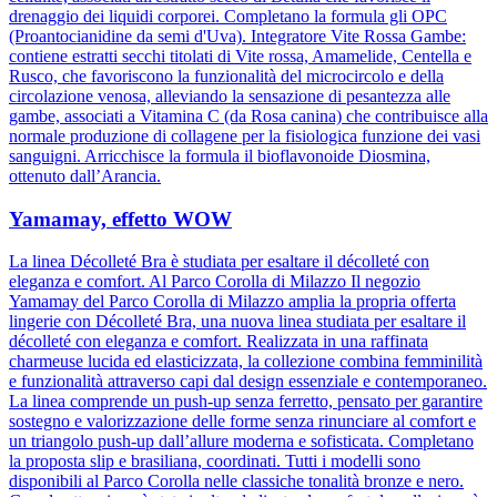
drenaggio dei liquidi corporei. Completano la formula gli OPC
(Proantocianidine da semi d'Uva). Integratore Vite Rossa Gambe:
contiene estratti secchi titolati di Vite rossa, Amamelide, Centella e
Rusco, che favoriscono la funzionalità del microcircolo e della
circolazione venosa, alleviando la sensazione di pesantezza alle
gambe, associati a Vitamina C (da Rosa canina) che contribuisce alla
normale produzione di collagene per la fisiologica funzione dei vasi
sanguigni. Arricchisce la formula il bioflavonoide Diosmina,
ottenuto dall’Arancia.
Yamamay, effetto WOW
La linea Décolleté Bra è studiata per esaltare il décolleté con
eleganza e comfort. Al Parco Corolla di Milazzo Il negozio
Yamamay del Parco Corolla di Milazzo amplia la propria offerta
lingerie con Décolleté Bra, una nuova linea studiata per esaltare il
décolleté con eleganza e comfort. Realizzata in una raffinata
charmeuse lucida ed elasticizzata, la collezione combina femminilità
e funzionalità attraverso capi dal design essenziale e contemporaneo.
La linea comprende un push-up senza ferretto, pensato per garantire
sostegno e valorizzazione delle forme senza rinunciare al comfort e
un triangolo push-up dall’allure moderna e sofisticata. Completano
la proposta slip e brasiliana, coordinati. Tutti i modelli sono
disponibili al Parco Corolla nelle classiche tonalità bronze e nero.