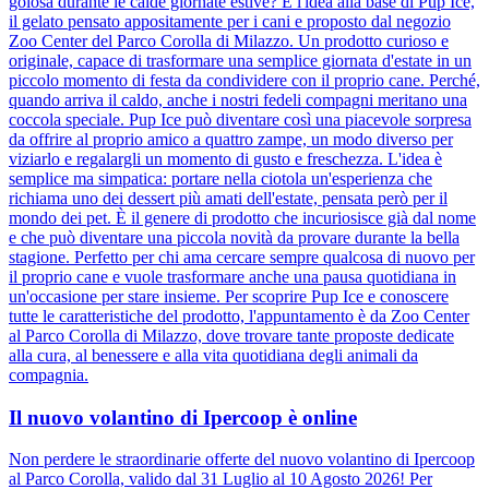
golosa durante le calde giornate estive? È l'idea alla base di Pup Ice,
il gelato pensato appositamente per i cani e proposto dal negozio
Zoo Center del Parco Corolla di Milazzo. Un prodotto curioso e
originale, capace di trasformare una semplice giornata d'estate in un
piccolo momento di festa da condividere con il proprio cane. Perché,
quando arriva il caldo, anche i nostri fedeli compagni meritano una
coccola speciale. Pup Ice può diventare così una piacevole sorpresa
da offrire al proprio amico a quattro zampe, un modo diverso per
viziarlo e regalargli un momento di gusto e freschezza. L'idea è
semplice ma simpatica: portare nella ciotola un'esperienza che
richiama uno dei dessert più amati dell'estate, pensata però per il
mondo dei pet. È il genere di prodotto che incuriosisce già dal nome
e che può diventare una piccola novità da provare durante la bella
stagione. Perfetto per chi ama cercare sempre qualcosa di nuovo per
il proprio cane e vuole trasformare anche una pausa quotidiana in
un'occasione per stare insieme. Per scoprire Pup Ice e conoscere
tutte le caratteristiche del prodotto, l'appuntamento è da Zoo Center
al Parco Corolla di Milazzo, dove trovare tante proposte dedicate
alla cura, al benessere e alla vita quotidiana degli animali da
compagnia.
Il nuovo volantino di Ipercoop è online
Non perdere le straordinarie offerte del nuovo volantino di Ipercoop
al Parco Corolla, valido dal 31 Luglio al 10 Agosto 2026! Per