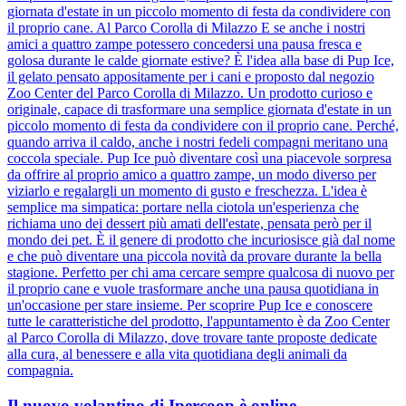
giornata d'estate in un piccolo momento di festa da condividere con
il proprio cane. Al Parco Corolla di Milazzo E se anche i nostri
amici a quattro zampe potessero concedersi una pausa fresca e
golosa durante le calde giornate estive? È l'idea alla base di Pup Ice,
il gelato pensato appositamente per i cani e proposto dal negozio
Zoo Center del Parco Corolla di Milazzo. Un prodotto curioso e
originale, capace di trasformare una semplice giornata d'estate in un
piccolo momento di festa da condividere con il proprio cane. Perché,
quando arriva il caldo, anche i nostri fedeli compagni meritano una
coccola speciale. Pup Ice può diventare così una piacevole sorpresa
da offrire al proprio amico a quattro zampe, un modo diverso per
viziarlo e regalargli un momento di gusto e freschezza. L'idea è
semplice ma simpatica: portare nella ciotola un'esperienza che
richiama uno dei dessert più amati dell'estate, pensata però per il
mondo dei pet. È il genere di prodotto che incuriosisce già dal nome
e che può diventare una piccola novità da provare durante la bella
stagione. Perfetto per chi ama cercare sempre qualcosa di nuovo per
il proprio cane e vuole trasformare anche una pausa quotidiana in
un'occasione per stare insieme. Per scoprire Pup Ice e conoscere
tutte le caratteristiche del prodotto, l'appuntamento è da Zoo Center
al Parco Corolla di Milazzo, dove trovare tante proposte dedicate
alla cura, al benessere e alla vita quotidiana degli animali da
compagnia.
Il nuovo volantino di Ipercoop è online