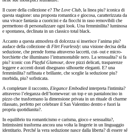
Il cuore della collezione e?
The Love Club
, la linea piu? iconica di
questa stagione: una proposta romantica e giocosa, caratterizzata da
una vivace fantasia a cuoricini e da fiocchi in raso removibili che
permettono di personalizzare ogni look. Una femminilita? luminosa
e spontanea, declinata in un classico total black.
Accanto a questa atmosfera di dolcezza si inserisce l’anima piu?
audace della collezione di
Flirt Fearlessly
: una visione decisa della
seduzione, che prende forma attraverso laccetti, cut- out e micro-
borchiette che illuminano l’intramontabile nero. La sensualita? si fa
piu? iconic con
Playful Glamour
, dove pizzi delicati, trasparenze
leggere e accenti dorati disegnano silhouette eleganti. E? una
femminilita? raffinata e brillante, che sceglie la seduzione piu?
morbida, piu? sofisticata.
A completare il racconto,
Elegance Embodied
interpreta l'intimita?
attraverso l’eleganza dell’homewear: un top e un pantaloncino in
pizzo che trasformano la dimensione privata in un rituale di charme
rilassato, perfetto per celebrare il San Valentino dentro e fuori la
propria quotidianita?.
In equilibrio tra romanticismo e carisma, gioco e sensualita?,
Intimissimi trasforma ancora una volta la lingerie in un linguaggio
identitario. Perché la vera seduzione nasce dalla liberta? di essere sé