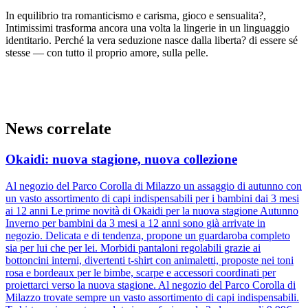
In equilibrio tra romanticismo e carisma, gioco e sensualita?,
Intimissimi trasforma ancora una volta la lingerie in un linguaggio
identitario. Perché la vera seduzione nasce dalla liberta? di essere sé
stesse — con tutto il proprio amore, sulla pelle.
News correlate
Okaidi: nuova stagione, nuova collezione
Al negozio del Parco Corolla di Milazzo un assaggio di autunno con
un vasto assortimento di capi indispensabili per i bambini dai 3 mesi
ai 12 anni Le prime novità di Okaidi per la nuova stagione Autunno
Inverno per bambini da 3 mesi a 12 anni sono già arrivate in
negozio. Delicata e di tendenza, propone un guardaroba completo
sia per lui che per lei. Morbidi pantaloni regolabili grazie ai
bottoncini interni, divertenti t-shirt con animaletti, proposte nei toni
rosa e bordeaux per le bimbe, scarpe e accessori coordinati per
proiettarci verso la nuova stagione. Al negozio del Parco Corolla di
Milazzo trovate sempre un vasto assortimento di capi indispensabili.