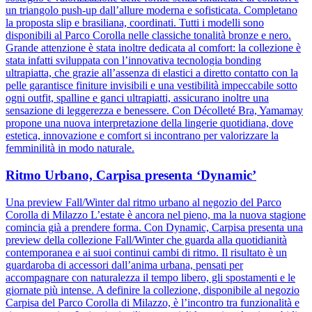
un triangolo push-up dall’allure moderna e sofisticata. Completano
la proposta slip e brasiliana, coordinati. Tutti i modelli sono
disponibili al Parco Corolla nelle classiche tonalità bronze e nero.
Grande attenzione è stata inoltre dedicata al comfort: la collezione è
stata infatti sviluppata con l’innovativa tecnologia bonding
ultrapiatta, che grazie all’assenza di elastici a diretto contatto con la
pelle garantisce finiture invisibili e una vestibilità impeccabile sotto
ogni outfit, spalline e ganci ultrapiatti, assicurano inoltre una
sensazione di leggerezza e benessere. Con Décolleté Bra, Yamamay
propone una nuova interpretazione della lingerie quotidiana, dove
estetica, innovazione e comfort si incontrano per valorizzare la
femminilità in modo naturale.
Ritmo Urbano, Carpisa presenta ‘Dynamic’
Una preview Fall/Winter dal ritmo urbano al negozio del Parco
Corolla di Milazzo L’estate è ancora nel pieno, ma la nuova stagione
comincia già a prendere forma. Con Dynamic, Carpisa presenta una
preview della collezione Fall/Winter che guarda alla quotidianità
contemporanea e ai suoi continui cambi di ritmo. Il risultato è un
guardaroba di accessori dall’anima urbana, pensati per
accompagnare con naturalezza il tempo libero, gli spostamenti e le
giornate più intense. A definire la collezione, disponibile al negozio
Carpisa del Parco Corolla di Milazzo, è l’incontro tra funzionalità e