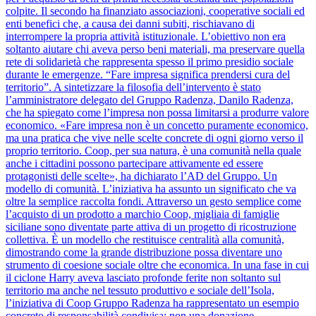
colpite. Il secondo ha finanziato associazioni, cooperative sociali ed
enti benefici che, a causa dei danni subiti, rischiavano di
interrompere la propria attività istituzionale. L’obiettivo non era
soltanto aiutare chi aveva perso beni materiali, ma preservare quella
rete di solidarietà che rappresenta spesso il primo presidio sociale
durante le emergenze. “Fare impresa significa prendersi cura del
territorio”. A sintetizzare la filosofia dell’intervento è stato
l’amministratore delegato del Gruppo Radenza, Danilo Radenza,
che ha spiegato come l’impresa non possa limitarsi a produrre valore
economico. «Fare impresa non è un concetto puramente economico,
ma una pratica che vive nelle scelte concrete di ogni giorno verso il
proprio territorio. Coop, per sua natura, è una comunità nella quale
anche i cittadini possono partecipare attivamente ed essere
protagonisti delle scelte», ha dichiarato l’AD del Gruppo. Un
modello di comunità. L’iniziativa ha assunto un significato che va
oltre la semplice raccolta fondi. Attraverso un gesto semplice come
l’acquisto di un prodotto a marchio Coop, migliaia di famiglie
siciliane sono diventate parte attiva di un progetto di ricostruzione
collettiva. È un modello che restituisce centralità alla comunità,
dimostrando come la grande distribuzione possa diventare uno
strumento di coesione sociale oltre che economica. In una fase in cui
il ciclone Harry aveva lasciato profonde ferite non soltanto sul
territorio ma anche nel tessuto produttivo e sociale dell’Isola,
l’iniziativa di Coop Gruppo Radenza ha rappresentato un esempio
concreto di responsabilità condivisa: non una donazione