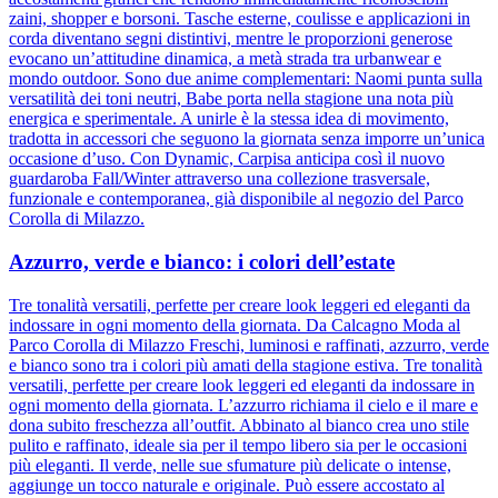
zaini, shopper e borsoni. Tasche esterne, coulisse e applicazioni in
corda diventano segni distintivi, mentre le proporzioni generose
evocano un’attitudine dinamica, a metà strada tra urbanwear e
mondo outdoor. Sono due anime complementari: Naomi punta sulla
versatilità dei toni neutri, Babe porta nella stagione una nota più
energica e sperimentale. A unirle è la stessa idea di movimento,
tradotta in accessori che seguono la giornata senza imporre un’unica
occasione d’uso. Con Dynamic, Carpisa anticipa così il nuovo
guardaroba Fall/Winter attraverso una collezione trasversale,
funzionale e contemporanea, già disponibile al negozio del Parco
Corolla di Milazzo.
Azzurro, verde e bianco: i colori dell’estate
Tre tonalità versatili, perfette per creare look leggeri ed eleganti da
indossare in ogni momento della giornata. Da Calcagno Moda al
Parco Corolla di Milazzo Freschi, luminosi e raffinati, azzurro, verde
e bianco sono tra i colori più amati della stagione estiva. Tre tonalità
versatili, perfette per creare look leggeri ed eleganti da indossare in
ogni momento della giornata. L’azzurro richiama il cielo e il mare e
dona subito freschezza all’outfit. Abbinato al bianco crea uno stile
pulito e raffinato, ideale sia per il tempo libero sia per le occasioni
più eleganti. Il verde, nelle sue sfumature più delicate o intense,
aggiunge un tocco naturale e originale. Può essere accostato al