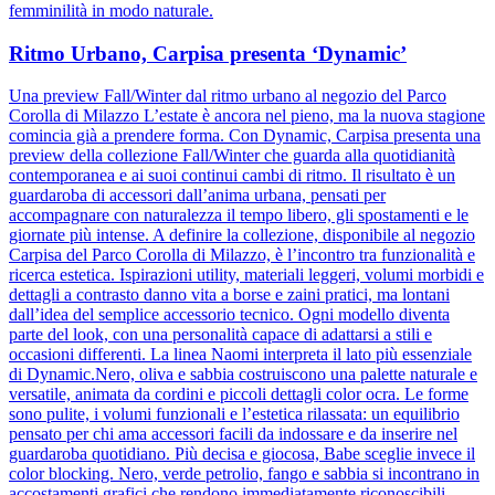
femminilità in modo naturale.
Ritmo Urbano, Carpisa presenta ‘Dynamic’
Una preview Fall/Winter dal ritmo urbano al negozio del Parco
Corolla di Milazzo L’estate è ancora nel pieno, ma la nuova stagione
comincia già a prendere forma. Con Dynamic, Carpisa presenta una
preview della collezione Fall/Winter che guarda alla quotidianità
contemporanea e ai suoi continui cambi di ritmo. Il risultato è un
guardaroba di accessori dall’anima urbana, pensati per
accompagnare con naturalezza il tempo libero, gli spostamenti e le
giornate più intense. A definire la collezione, disponibile al negozio
Carpisa del Parco Corolla di Milazzo, è l’incontro tra funzionalità e
ricerca estetica. Ispirazioni utility, materiali leggeri, volumi morbidi e
dettagli a contrasto danno vita a borse e zaini pratici, ma lontani
dall’idea del semplice accessorio tecnico. Ogni modello diventa
parte del look, con una personalità capace di adattarsi a stili e
occasioni differenti. La linea Naomi interpreta il lato più essenziale
di Dynamic.Nero, oliva e sabbia costruiscono una palette naturale e
versatile, animata da cordini e piccoli dettagli color ocra. Le forme
sono pulite, i volumi funzionali e l’estetica rilassata: un equilibrio
pensato per chi ama accessori facili da indossare e da inserire nel
guardaroba quotidiano. Più decisa e giocosa, Babe sceglie invece il
color blocking. Nero, verde petrolio, fango e sabbia si incontrano in
accostamenti grafici che rendono immediatamente riconoscibili