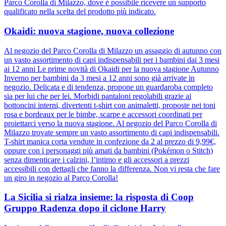
Parco Corolla di Milazzo, dove è possibile ricevere un supporto
qualificato nella scelta del prodotto più indicato.
Okaidi: nuova stagione, nuova collezione
Al negozio del Parco Corolla di Milazzo un assaggio di autunno con
un vasto assortimento di capi indispensabili per i bambini dai 3 mesi
ai 12 anni Le prime novità di Okaidi per la nuova stagione Autunno
Inverno per bambini da 3 mesi a 12 anni sono già arrivate in
negozio. Delicata e di tendenza, propone un guardaroba completo
sia per lui che per lei. Morbidi pantaloni regolabili grazie ai
bottoncini interni, divertenti t-shirt con animaletti, proposte nei toni
rosa e bordeaux per le bimbe, scarpe e accessori coordinati per
proiettarci verso la nuova stagione. Al negozio del Parco Corolla di
Milazzo trovate sempre un vasto assortimento di capi indispensabili.
T-shirt manica corta vendute in confezione da 2 al prezzo di 9,99€,
oppure con i personaggi più amati da bambini (Pokémon o Stitch)
senza dimenticare i calzini, l’intimo e gli accessori a prezzi
accessibili con dettagli che fanno la differenza. Non vi resta che fare
un giro in negozio al Parco Corolla!
La Sicilia si rialza insieme: la risposta di Coop
Gruppo Radenza dopo il ciclone Harry