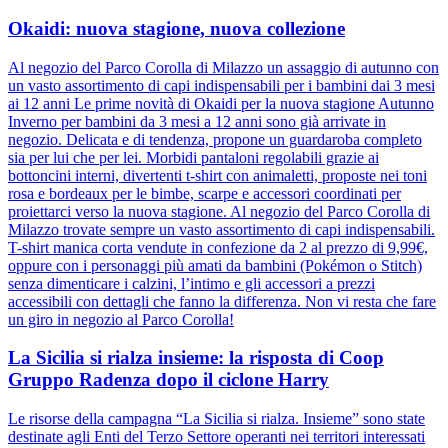
Okaidi: nuova stagione, nuova collezione
Al negozio del Parco Corolla di Milazzo un assaggio di autunno con
un vasto assortimento di capi indispensabili per i bambini dai 3 mesi
ai 12 anni Le prime novità di Okaidi per la nuova stagione Autunno
Inverno per bambini da 3 mesi a 12 anni sono già arrivate in
negozio. Delicata e di tendenza, propone un guardaroba completo
sia per lui che per lei. Morbidi pantaloni regolabili grazie ai
bottoncini interni, divertenti t-shirt con animaletti, proposte nei toni
rosa e bordeaux per le bimbe, scarpe e accessori coordinati per
proiettarci verso la nuova stagione. Al negozio del Parco Corolla di
Milazzo trovate sempre un vasto assortimento di capi indispensabili.
T-shirt manica corta vendute in confezione da 2 al prezzo di 9,99€,
oppure con i personaggi più amati da bambini (Pokémon o Stitch)
senza dimenticare i calzini, l’intimo e gli accessori a prezzi
accessibili con dettagli che fanno la differenza. Non vi resta che fare
un giro in negozio al Parco Corolla!
La Sicilia si rialza insieme: la risposta di Coop
Gruppo Radenza dopo il ciclone Harry
Le risorse della campagna “La Sicilia si rialza. Insieme” sono state
destinate agli Enti del Terzo Settore operanti nei territori interessati