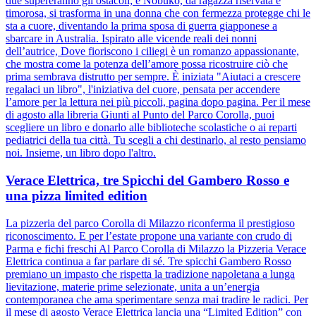
due supereranno gli ostacoli; e Nobuko, da ragazza riservata e
timorosa, si trasforma in una donna che con fermezza protegge chi le
sta a cuore, diventando la prima sposa di guerra giapponese a
sbarcare in Australia. Ispirato alle vicende reali dei nonni
dell’autrice, Dove fioriscono i ciliegi è un romanzo appassionante,
che mostra come la potenza dell’amore possa ricostruire ciò che
prima sembrava distrutto per sempre. È iniziata "Aiutaci a crescere
regalaci un libro", l'iniziativa del cuore, pensata per accendere
l’amore per la lettura nei più piccoli, pagina dopo pagina. Per il mese
di agosto alla libreria Giunti al Punto del Parco Corolla, puoi
scegliere un libro e donarlo alle biblioteche scolastiche o ai reparti
pediatrici della tua città. Tu scegli a chi destinarlo, al resto pensiamo
noi. Insieme, un libro dopo l'altro.
Verace Elettrica, tre Spicchi del Gambero Rosso e
una pizza limited edition
La pizzeria del parco Corolla di Milazzo riconferma il prestigioso
riconoscimento. E per l’estate propone una variante con crudo di
Parma e fichi freschi Al Parco Corolla di Milazzo la Pizzeria Verace
Elettrica continua a far parlare di sé. Tre spicchi Gambero Rosso
premiano un impasto che rispetta la tradizione napoletana a lunga
lievitazione, materie prime selezionate, unita a un’energia
contemporanea che ama sperimentare senza mai tradire le radici. Per
il mese di agosto Verace Elettrica lancia una “Limited Edition” con