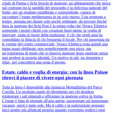
crudo di Parma e fichi freschi di stagione: un abbinamento che gioca
sul contrasto tra la sapidità del prosciutto e la dolcezza naturale del
frutto, per un risultato equilibrato e sorprendente, capace di
raccontare l’estate mediterranea in un solo morso. Una proposta a
tempo, pensata per durare solo poche settimane, da provare finché
dura la stagione dei fichi.Non è la prima volta che Verace Elettrica
sorprende i propri clienti con creazioni fuori menu: la voglia di
innovare, unita al rigore della tradizione, è ciò che negli anni ha
consolidato la fiducia di chi frequenta il locale. Per chi passeggia tra
le vetrine del centro commerciale, Verace Elettrica resta quindi una
tappa quasi obbligata: non semplicemente una pizza, ma
un’esperienza di gusto che si rinnova stagione dopo stagione senza
mai perdere la propria identità. Un motivo in più, tra shopping e
relax, per concedersi una sosta d’agosto.
Estate, caldo e voglia di energia: con la linea Polase
ritrovi il piacere di vivere ogni giornata
Tutta la linea è disponibile alla farmacia Montalfarma del Parco
Corolla. Un prodotto punto di riferimento per chi desidera
reintegrare i sali minerali e affrontare la stagione estiva in forma
L'estate è fatta di giornate all'aria aperta, passeggiate sul lungomare,
vacanze, sport e tanto sole. Ma il caldo e la sudorazione possono
farci sentire più affaticati proprio quando vorremmo goderci ogni