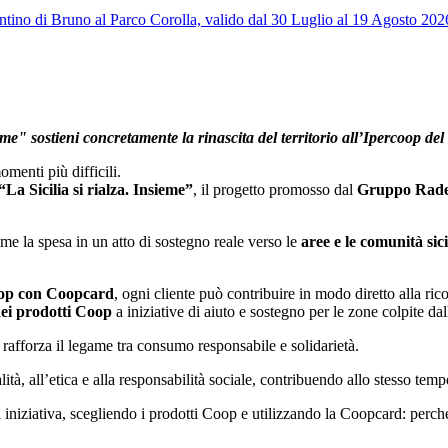
tino di Bruno al Parco Corolla, valido dal 30 Luglio al 19 Agosto 2026!
ieme"
sostieni concretamente la rinascita del territorio
all’Ipercoop de
omenti più difficili.
“La Sicilia si rialza. Insieme”
, il progetto promosso dal
Gruppo Rad
me la spesa in un atto di sostegno reale verso le
aree e le comunità sic
oop con Coopcard
, ogni cliente può contribuire in modo diretto alla rico
dei prodotti Coop
a iniziative di aiuto e sostegno per le zone colpite da
afforza il legame tra consumo responsabile e solidarietà.
ità, all’etica e alla responsabilità sociale, contribuendo allo stesso tempo 
sta iniziativa, scegliendo i prodotti Coop e utilizzando la Coopcard: perc