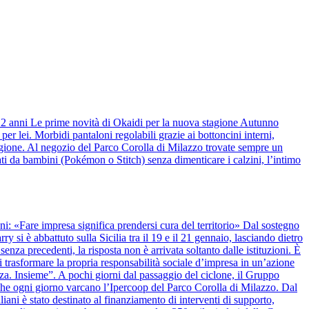
 12 anni Le prime novità di Okaidi per la nuova stagione Autunno
r lei. Morbidi pantaloni regolabili grazie ai bottoncini interni,
stagione. Al negozio del Parco Corolla di Milazzo trovate sempre un
ti da bambini (Pokémon o Stitch) senza dimenticare i calzini, l’intimo
anni: «Fare impresa significa prendersi cura del territorio» Dal sostegno
y si è abbattuto sulla Sicilia tra il 19 e il 21 gennaio, lasciando dietro
nza precedenti, la risposta non è arrivata soltanto dalle istituzioni. È
 trasformare la propria responsabilità sociale d’impresa in un’azione
alza. Insieme”. A pochi giorni dal passaggio del ciclone, il Gruppo
 che ogni giorno varcano l’Ipercoop del Parco Corolla di Milazzo. Dal
iani è stato destinato al finanziamento di interventi di supporto,