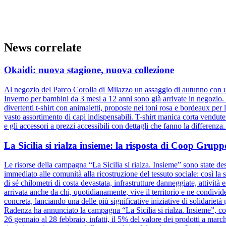
News correlate
Okaidi: nuova stagione, nuova collezione
Al negozio del Parco Corolla di Milazzo un assaggio di autunno con un
Inverno per bambini da 3 mesi a 12 anni sono già arrivate in negozio. D
divertenti t-shirt con animaletti, proposte nei toni rosa e bordeaux pe
vasto assortimento di capi indispensabili. T-shirt manica corta vendut
e gli accessori a prezzi accessibili con dettagli che fanno la differenz
La Sicilia si rialza insieme: la risposta di Coop Gru
Le risorse della campagna “La Sicilia si rialza. Insieme” sono state dest
immediato alle comunità alla ricostruzione del tessuto sociale: così la s
di sé chilometri di costa devastata, infrastrutture danneggiate, attivit
arrivata anche da chi, quotidianamente, vive il territorio e ne condiv
concreta, lanciando una delle più significative iniziative di solidariet
Radenza ha annunciato la campagna “La Sicilia si rialza. Insieme”, coi
26 gennaio al 28 febbraio, infatti, il 5% del valore dei prodotti a marc