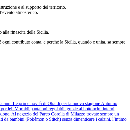
struzione e al supporto del territorio.
ll’evento atmosferico.
alla rinascita della Sicilia.
hé ogni contributo conta, e perché la Sicilia, quando è unita, sa sempre
 12 anni Le prime novità di Okaidi per la nuova stagione Autunno
r lei. Morbidi pantaloni regolabili grazie ai bottoncini interni,
stagione. Al negozio del Parco Corolla di Milazzo trovate sempre un
ti da bambini (Pokémon o Stitch) senza dimenticare i calzini, l’intimo