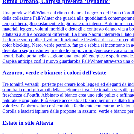
Ritmo Urbano, Carpisa presenta ‘Dynamic’
Una preview Fall/Winter dal ritmo urbano al negozio del Parco Corol
della collezione Fall/Winter che guarda alla quotidianità contemporane
tempo libero, gli spostamenti e le giornate più intense. A definire la col
materiali leggeri, volumi morbidi e dettagli a contrasto danno vita a b
adattarsi a stili e occasioni differenti. La linea Naomi interpreta il la
Le forme sono pulite, i volumi funzionali e l’estetica rilassata: un equ
color blocking. Nero, verde petrolio, fango e sabbia si incontrano in 
diventano segni distintivi, mentre le proporzioni generose evocano un
neutri, Babe porta nella stagione una nota più energica e sperimental
Carpisa anticipa così il nuovo guardaroba Fall/Winter attraverso una c
Azzurro, verde e bianco: i colori dell’estate
Tre tonalità versatili, perfette per creare look leggeri ed eleganti da
sono tra i colori più amati della stagione estiva. Tre tonalità versatili
freschezza all’outfit. Abbinato al bianco crea uno stile pulito e raffina
naturale e originale. Può essere accostato al bianco per un risultato l
valorizza l’abbronzatura e si combina facilmente con entrambe le tonali
Corolla e lasciati ispirare dalle proposte in azzurro, verde e bianco per
Estate in stile Altavia