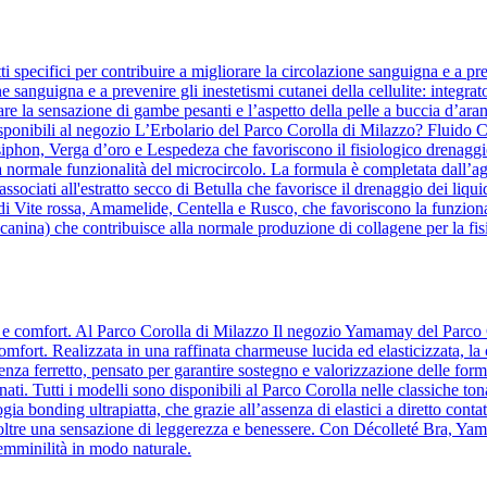
 specifici per contribuire a migliorare la circolazione sanguigna e a pre
ne sanguigna e a prevenire gli inestetismi cutanei della cellulite: integrat
re la sensazione di gambe pesanti e l’aspetto della pelle a buccia d’aranc
ponibili al negozio L’Erbolario del Parco Corolla di Milazzo? Fluido Co
osiphon, Verga d’oro e Lespedeza che favoriscono il fisiologico drenaggio
a normale funzionalità del microcircolo. La formula è completata dall’agg
te, associati all'estratto secco di Betulla che favorisce il drenaggio dei 
 di Vite rossa, Amamelide, Centella e Rusco, che favoriscono la funziona
anina) che contribuisce alla normale produzione di collagene per la fisi
za e comfort. Al Parco Corolla di Milazzo Il negozio Yamamay del Parco 
comfort. Realizzata in una raffinata charmeuse lucida ed elasticizzata, la
a ferretto, pensato per garantire sostegno e valorizzazione delle forme
ati. Tutti i modelli sono disponibili al Parco Corolla nelle classiche ton
ia bonding ultrapiatta, che grazie all’assenza di elastici a diretto contatt
o inoltre una sensazione di leggerezza e benessere. Con Décolleté Bra, Y
femminilità in modo naturale.