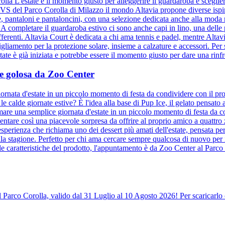
olla L'estate è il momento giusto per alleggerire il guardaroba e sceglie
 OVS del Parco Corolla di Milazzo il mondo Altavia propone diverse ispir
ie, pantaloni e pantaloncini, con una selezione dedicata anche alla moda
. A completare il guardaroba estivo ci sono anche capi in lino, una delle
ifferenti. Altavia Court è dedicata a chi ama tennis e padel, mentre Altav
bigliamento per la protezione solare, insieme a calzature e accessori. Per s
te è già iniziata e potrebbe essere il momento giusto per dare una rinfre
a e golosa da Zoo Center
ornata d'estate in un piccolo momento di festa da condividere con il pro
e calde giornate estive? È l'idea alla base di Pup Ice, il gelato pensat
mare una semplice giornata d'estate in un piccolo momento di festa da co
entare così una piacevole sorpresa da offrire al proprio amico a quattr
sperienza che richiama uno dei dessert più amati dell'estate, pensata per
la stagione. Perfetto per chi ama cercare sempre qualcosa di nuovo per 
le caratteristiche del prodotto, l'appuntamento è da Zoo Center al Parco 
l Parco Corolla, valido dal 31 Luglio al 10 Agosto 2026! Per scaricarlo 