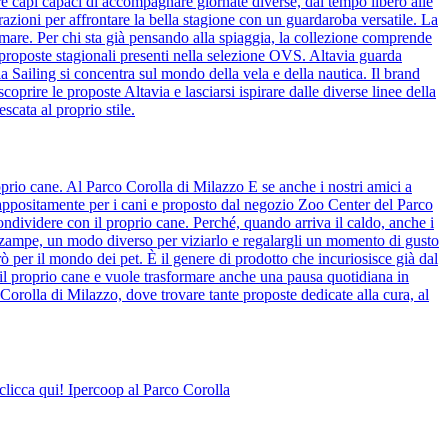
re capi capaci di accompagnare giornate diverse, dal tempo libero alle
azioni per affrontare la bella stagione con un guardaroba versatile. La
 mare. Per chi sta già pensando alla spiaggia, la collezione comprende
 proposte stagionali presenti nella selezione OVS. Altavia guarda
ia Sailing si concentra sul mondo della vela e della nautica. Il brand
coprire le proposte Altavia e lasciarsi ispirare dalle diverse linee della
scata al proprio stile.
prio cane. Al Parco Corolla di Milazzo E se anche i nostri amici a
o appositamente per i cani e proposto dal negozio Zoo Center del Parco
ndividere con il proprio cane. Perché, quando arriva il caldo, anche i
o zampe, un modo diverso per viziarlo e regalargli un momento di gusto
ò per il mondo dei pet. È il genere di prodotto che incuriosisce già dal
il proprio cane e vuole trasformare anche una pausa quotidiana in
Corolla di Milazzo, dove trovare tante proposte dedicate alla cura, al
clicca qui! Ipercoop al Parco Corolla