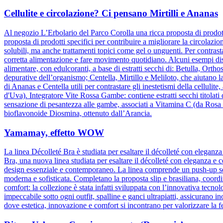
Cellulite e circolazione? Ci pensano Mirtilli e Ananas
Al negozio L’Erbolario del Parco Corolla una ricca proposta di prodotti
proposta di prodotti specifici per contribuire a migliorare la circolazio
solubili, ma anche trattamenti topici come gel o unguenti. Per contrasta
corretta alimentazione e fare movimento quotidiano. Alcuni esempi dis
alimentare, con edulcoranti, a base di estratti secchi di: Betulla, Orth
depurative dell’organismo; Centella, Mirtillo e Meliloto, che aiutano l
di Ananas e Centella utili per contrastare gli inestetismi della celluli
d'Uva). Integratore Vite Rossa Gambe: contiene estratti secchi titolati
sensazione di pesantezza alle gambe, associati a Vitamina C (da Rosa c
bioflavonoide Diosmina, ottenuto dall’Arancia.
Yamamay, effetto WOW
La linea Décolleté Bra è studiata per esaltare il décolleté con elegan
Bra, una nuova linea studiata per esaltare il décolleté con eleganza e 
design essenziale e contemporaneo. La linea comprende un push-up senz
moderna e sofisticata. Completano la proposta slip e brasiliana, coordin
comfort: la collezione è stata infatti sviluppata con l’innovativa tecnolog
impeccabile sotto ogni outfit, spalline e ganci ultrapiatti, assicuran
dove estetica, innovazione e comfort si incontrano per valorizzare la 