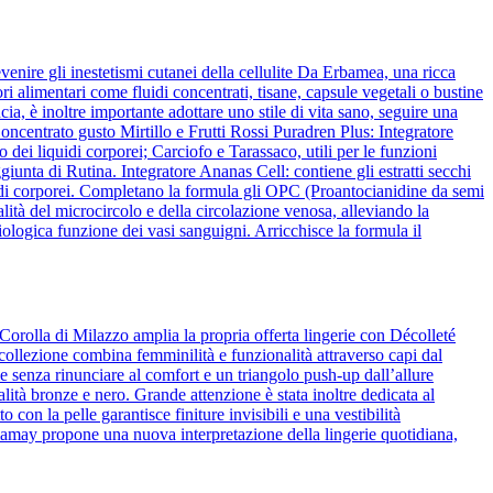
venire gli inestetismi cutanei della cellulite Da Erbamea, una ricca
ori alimentari come fluidi concentrati, tisane, capsule vegetali o bustine
ia, è inoltre importante adottare uno stile di vita sano, seguire una
ncentrato gusto Mirtillo e Frutti Rossi Puradren Plus: Integratore
 dei liquidi corporei; Carciofo e Tarassaco, utili per le funzioni
iunta di Rutina. Integratore Ananas Cell: contiene gli estratti secchi
liquidi corporei. Completano la formula gli OPC (Proantocianidine da semi
lità del microcircolo e della circolazione venosa, alleviando la
ologica funzione dei vasi sanguigni. Arricchisce la formula il
Corolla di Milazzo amplia la propria offerta lingerie con Décolleté
 collezione combina femminilità e funzionalità attraverso capi dal
 senza rinunciare al comfort e un triangolo push-up dall’allure
alità bronze e nero. Grande attenzione è stata inoltre dedicata al
o con la pelle garantisce finiture invisibili e una vestibilità
amamay propone una nuova interpretazione della lingerie quotidiana,