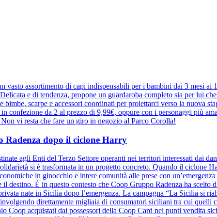
 vasto assortimento di capi indispensabili per i bambini dai 3 mesi ai
elicata e di tendenza, propone un guardaroba completo sia per lui che pe
r le bimbe, scarpe e accessori coordinati per proiettarci verso la nuova 
e in confezione da 2 al prezzo di 9,99€, oppure con i personaggi più ama
a. Non vi resta che fare un giro in negozio al Parco Corolla!
ppo Radenza dopo il ciclone Harry
inate agli Enti del Terzo Settore operanti nei territori interessati dai d
olidarietà si è trasformata in un progetto concreto. Quando il ciclone Harr
à economiche in ginocchio e intere comunità alle prese con un’emergenza se
ide il destino. È in questo contesto che Coop Gruppo Radenza ha scelto di
à privata nate in Sicilia dopo l’emergenza. La campagna “La Sicilia si ri
nvolgendo direttamente migliaia di consumatori siciliani tra cui quelli
hio Coop acquistati dai possessori della Coop Card nei punti vendita sicil