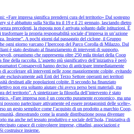
anni: «Fare impresa significa prendersi cura del territorio» Dal sostegno
y si è abbattuto sulla Sicilia tra il 19 e il 21 gennaio, lasciando dietro
nza precedenti, la risposta non è arrivata soltanto dalle istituzioni. È
 trasformare la propria responsabilità sociale d’impresa in un’azione
alza. Insieme”. A pochi giorni dal passaggio del ciclone, il Gruppo
 che ogni giorno varcano l’Ipercoop del Parco Corolla di Milazzo. Dal
iani è stato destinato al finanziamento di interventi di supporto,
apevoli, organismo che rappresenta oltre 250 mila titolari della Coop
 fine della raccolta. L’aspetto più significativo dell’iniziativa è però
onsumatori Consapevoli hanno deciso di anticipare immediatamente
 di accelerare gli interventi nelle zone maggiormente colpite, evitando
ate esclusivamente agli Enti del Terzo Settore operanti nei territori
ssità destinati alle popolazioni colpite. Il secondo ha finanziato
biettivo non era soltanto aiutare chi aveva perso beni materiali, ma
del territorio”. A sintetizzare la filosofia dell’intervento è stato
nomico. «Fare impresa non è un concetto puramente economico, ma una
ini possono partecipare attivamente ed essere protagonisti delle scelte»,
verso un gesto semplice come l’acquisto di un prodotto a marchio Coop,
la comunità, dimostrando come la grande distribuzione possa diventare
rio ma anche nel tessuto produttivo e sociale dell’Isola, l’iniziativa di
cipato capace di coinvolgere imprese, cittadini, associazioni e
Si costruisce insieme.