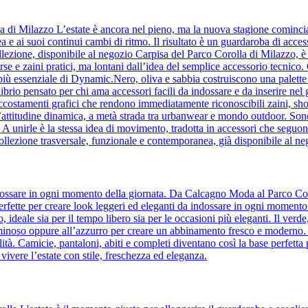
la di Milazzo L’estate è ancora nel pieno, ma la nuova stagione comin
a e ai suoi continui cambi di ritmo. Il risultato è un guardaroba di acc
lezione, disponibile al negozio Carpisa del Parco Corolla di Milazzo, è l’i
orse e zaini pratici, ma lontani dall’idea del semplice accessorio tecnic
to più essenziale di Dynamic.Nero, oliva e sabbia costruiscono una palette 
ilibrio pensato per chi ama accessori facili da indossare e da inserire ne
accostamenti grafici che rendono immediatamente riconoscibili zaini, sho
’attitudine dinamica, a metà strada tra urbanwear e mondo outdoor. Son
e. A unirle è la stessa idea di movimento, tradotta in accessori che se
ollezione trasversale, funzionale e contemporanea, già disponibile al n
 indossare in ogni momento della giornata. Da Calcagno Moda al Parco Cor
, perfette per creare look leggeri ed eleganti da indossare in ogni momento
to, ideale sia per il tempo libero sia per le occasioni più eleganti. Il ver
uminoso oppure all’azzurro per creare un abbinamento fresco e moderno. Il 
tà. Camicie, pantaloni, abiti e completi diventano così la base perfetta 
 vivere l’estate con stile, freschezza ed eleganza.