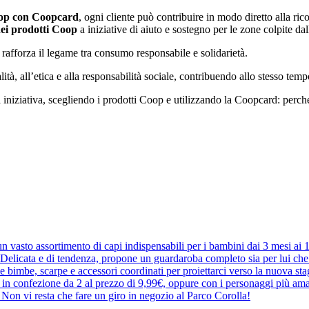
oop con Coopcard
, ogni cliente può contribuire in modo diretto alla rico
dei prodotti Coop
a iniziative di aiuto e sostegno per le zone colpite da
afforza il legame tra consumo responsabile e solidarietà.
ità, all’etica e alla responsabilità sociale, contribuendo allo stesso tempo 
sta iniziativa, scegliendo i prodotti Coop e utilizzando la Coopcard: perc
 vasto assortimento di capi indispensabili per i bambini dai 3 mesi ai
elicata e di tendenza, propone un guardaroba completo sia per lui che pe
r le bimbe, scarpe e accessori coordinati per proiettarci verso la nuova 
e in confezione da 2 al prezzo di 9,99€, oppure con i personaggi più ama
a. Non vi resta che fare un giro in negozio al Parco Corolla!