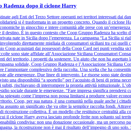
ppo Radenza dopo il ciclone Harry
inate agli Enti del Terzo Settore operanti nei territori interessati dai d
olidarietà si è trasformata in un progetto concreto. Quando il ciclone Harr
à economiche in ginocchio e intere comunità alle prese con un’emergenza se
ide il destino. È in questo contesto che Coop Gruppo Radenza ha scelto di
à privata nate in Sicilia dopo l’emergenza. La campagna “La Sicilia si ri
nvolgendo direttamente migliaia di consumatori siciliani tra cui quelli
hio Coop acquistati dai possessori della Coop Card nei punti vendita sicil
raccolte sono state affidate all’Associazione Siciliana Consumatori Cons
nti del territorio, i progetti da sostenere. Un aiuto che non ha aspettato la
a campagna solidale, Coop Gruppo Radenza e l’Associazione Siciliana C
re l’ammontare complessivo della raccolta. Una scelta che ha consentito
oste alle emergenze. Due linee di intervento. Le risorse sono state destin
evisto una disponibilità “a sportello” per l’acquisto di beni di prima nece
 subiti, rischiavano di interrompere la propria attività istituzionale. L’o
sidio sociale durante le emergenze. “Fare impresa significa prendersi cura 
ha spiegato come l’impresa non possa limitarsi a produrre valore eco
erritorio. Coop, per sua natura, è una comunità nella quale anche i cittad
a assunto un significato che va oltre la semplice raccolta fondi. Attra
o di ricostruzione collettiva. È un modello che restituisce centralità al
i il ciclone Harry aveva lasciato profonde ferite non soltanto sul territo
bilità condivisa: non una donazione occasionale, ma un percorso parte
mpagna, la ricostruzione non è mai il risultato dell’impegno di uno solo. 