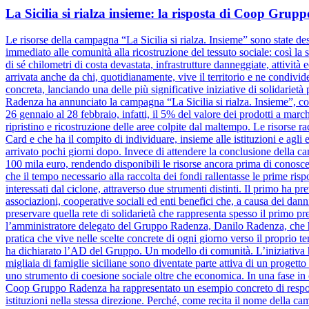
La Sicilia si rialza insieme: la risposta di Coop Gru
Le risorse della campagna “La Sicilia si rialza. Insieme” sono state dest
immediato alle comunità alla ricostruzione del tessuto sociale: così la s
di sé chilometri di costa devastata, infrastrutture danneggiate, attivit
arrivata anche da chi, quotidianamente, vive il territorio e ne condiv
concreta, lanciando una delle più significative iniziative di solidariet
Radenza ha annunciato la campagna “La Sicilia si rialza. Insieme”, coi
26 gennaio al 28 febbraio, infatti, il 5% del valore dei prodotti a marc
ripristino e ricostruzione delle aree colpite dal maltempo. Le risorse 
Card e che ha il compito di individuare, insieme alle istituzioni e agli e
arrivato pochi giorni dopo. Invece di attendere la conclusione dell
100 mila euro, rendendo disponibili le risorse ancora prima di conosce
che il tempo necessario alla raccolta dei fondi rallentasse le prime risp
interessati dal ciclone, attraverso due strumenti distinti. Il primo ha pr
associazioni, cooperative sociali ed enti benefici che, a causa dei danni
preservare quella rete di solidarietà che rappresenta spesso il primo pre
l’amministratore delegato del Gruppo Radenza, Danilo Radenza, che 
pratica che vive nelle scelte concrete di ogni giorno verso il proprio t
ha dichiarato l’AD del Gruppo. Un modello di comunità. L’iniziativa h
migliaia di famiglie siciliane sono diventate parte attiva di un progett
uno strumento di coesione sociale oltre che economica. In una fase in cu
Coop Gruppo Radenza ha rappresentato un esempio concreto di responsa
istituzioni nella stessa direzione. Perché, come recita il nome della ca