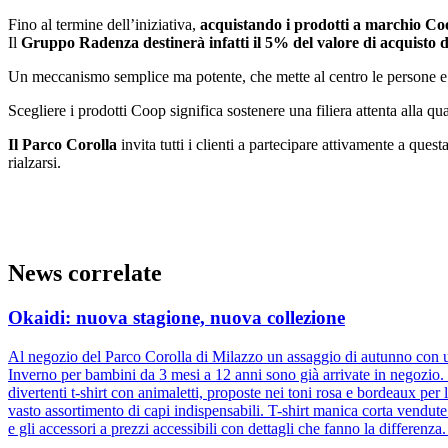
Fino al termine dell’iniziativa,
acquistando i prodotti a marchio C
Il
Gruppo Radenza destinerà infatti il 5% del valore di acquisto 
Un meccanismo semplice ma potente, che mette al centro le persone e r
Scegliere i prodotti Coop significa sostenere una filiera attenta alla qual
Il Parco Corolla
invita tutti i clienti a partecipare attivamente a que
rialzarsi.
News correlate
Okaidi: nuova stagione, nuova collezione
Al negozio del Parco Corolla di Milazzo un assaggio di autunno con un
Inverno per bambini da 3 mesi a 12 anni sono già arrivate in negozio. D
divertenti t-shirt con animaletti, proposte nei toni rosa e bordeaux pe
vasto assortimento di capi indispensabili. T-shirt manica corta vendut
e gli accessori a prezzi accessibili con dettagli che fanno la differenz