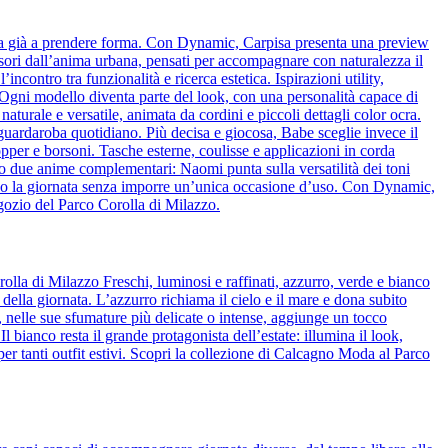
cia già a prendere forma. Con Dynamic, Carpisa presenta una preview
essori dall’anima urbana, pensati per accompagnare con naturalezza il
ncontro tra funzionalità e ricerca estetica. Ispirazioni utility,
o. Ogni modello diventa parte del look, con una personalità capace di
naturale e versatile, animata da cordini e piccoli dettagli color ocra.
l guardaroba quotidiano. Più decisa e giocosa, Babe sceglie invece il
pper e borsoni. Tasche esterne, coulisse e applicazioni in corda
o due anime complementari: Naomi punta sulla versatilità dei toni
guono la giornata senza imporre un’unica occasione d’uso. Con Dynamic,
egozio del Parco Corolla di Milazzo.
olla di Milazzo Freschi, luminosi e raffinati, azzurro, verde e bianco
 della giornata. L’azzurro richiama il cielo e il mare e dona subito
de, nelle sue sfumature più delicate o intense, aggiunge un tocco
bianco resta il grande protagonista dell’estate: illumina il look,
per tanti outfit estivi. Scopri la collezione di Calcagno Moda al Parco