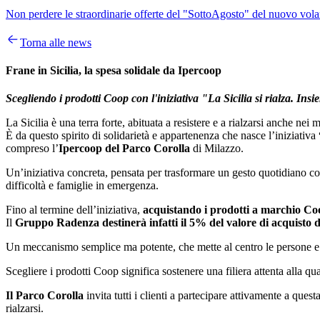
Non perdere le straordinarie offerte del "SottoAgosto" del nuovo volan
Torna alle news
Frane in Sicilia, la spesa solidale da Ipercoop
Scegliendo i prodotti Coop con l'iniziativa "
La Sicilia si rialza. Ins
La Sicilia è una terra forte, abituata a resistere e a rialzarsi anche nei m
È da questo spirito di solidarietà e appartenenza che nasce l’iniziativa
compreso l’
Ipercoop del Parco Corolla
di Milazzo.
Un’iniziativa concreta, pensata per trasformare un gesto quotidiano co
difficoltà e famiglie in emergenza.
Fino al termine dell’iniziativa,
acquistando i prodotti a marchio C
Il
Gruppo Radenza destinerà infatti il 5% del valore di acquisto 
Un meccanismo semplice ma potente, che mette al centro le persone e r
Scegliere i prodotti Coop significa sostenere una filiera attenta alla qual
Il Parco Corolla
invita tutti i clienti a partecipare attivamente a que
rialzarsi.