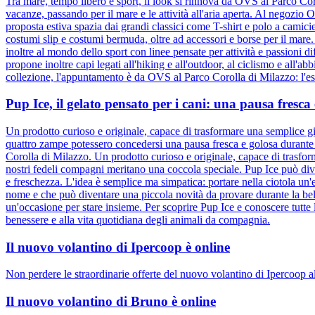
Tra mare, tempo libero e sport, il look si rinnova da OVS al Parco Cor
vacanze, passando per il mare e le attività all'aria aperta. Al negozio
proposta estiva spazia dai grandi classici come T-shirt e polo a camic
costumi slip e costumi bermuda, oltre ad accessori e borse per il mare
inoltre al mondo dello sport con linee pensate per attività e passioni d
propone inoltre capi legati all'hiking e all'outdoor, al ciclismo e all'ab
collezione, l'appuntamento è da OVS al Parco Corolla di Milazzo: l'esta
Pup Ice, il gelato pensato per i cani: una pausa fresc
Un prodotto curioso e originale, capace di trasformare una semplice gi
quattro zampe potessero concedersi una pausa fresca e golosa durante l
Corolla di Milazzo. Un prodotto curioso e originale, capace di trasfor
nostri fedeli compagni meritano una coccola speciale. Pup Ice può div
e freschezza. L'idea è semplice ma simpatica: portare nella ciotola un'e
nome e che può diventare una piccola novità da provare durante la bel
un'occasione per stare insieme. Per scoprire Pup Ice e conoscere tutte 
benessere e alla vita quotidiana degli animali da compagnia.
Il nuovo volantino di Ipercoop è online
Non perdere le straordinarie offerte del nuovo volantino di Ipercoop a
Il nuovo volantino di Bruno è online