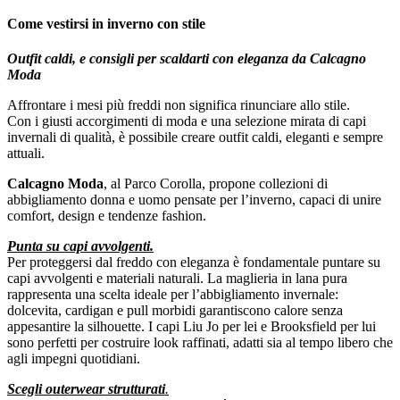
Come vestirsi in inverno con stile
Outfit caldi, e consigli per scaldarti con eleganza da Calcagno
Moda
Affrontare i mesi più freddi non significa rinunciare allo stile.
Con i giusti accorgimenti di moda e una selezione mirata di capi
invernali di qualità, è possibile creare outfit caldi, eleganti e sempre
attuali.
Calcagno Moda
, al Parco Corolla, propone collezioni di
abbigliamento donna e uomo pensate per l’inverno, capaci di unire
comfort, design e tendenze fashion.
Punta su capi avvolgenti.
Per proteggersi dal freddo con eleganza è fondamentale puntare su
capi avvolgenti e materiali naturali. La maglieria in lana pura
rappresenta una scelta ideale per l’abbigliamento invernale:
dolcevita, cardigan e pull morbidi garantiscono calore senza
appesantire la silhouette. I capi Liu Jo per lei e Brooksfield per lui
sono perfetti per costruire look raffinati, adatti sia al tempo libero che
agli impegni quotidiani.
Scegli outerwear strutturati
.