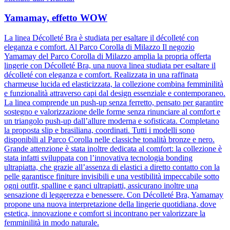
Yamamay, effetto WOW
La linea Décolleté Bra è studiata per esaltare il décolleté con
eleganza e comfort. Al Parco Corolla di Milazzo Il negozio
Yamamay del Parco Corolla di Milazzo amplia la propria offerta
lingerie con Décolleté Bra, una nuova linea studiata per esaltare il
décolleté con eleganza e comfort. Realizzata in una raffinata
charmeuse lucida ed elasticizzata, la collezione combina femminilità
e funzionalità attraverso capi dal design essenziale e contemporaneo.
La linea comprende un push-up senza ferretto, pensato per garantire
sostegno e valorizzazione delle forme senza rinunciare al comfort e
un triangolo push-up dall’allure moderna e sofisticata. Completano
la proposta slip e brasiliana, coordinati. Tutti i modelli sono
disponibili al Parco Corolla nelle classiche tonalità bronze e nero.
Grande attenzione è stata inoltre dedicata al comfort: la collezione è
stata infatti sviluppata con l’innovativa tecnologia bonding
ultrapiatta, che grazie all’assenza di elastici a diretto contatto con la
pelle garantisce finiture invisibili e una vestibilità impeccabile sotto
ogni outfit, spalline e ganci ultrapiatti, assicurano inoltre una
sensazione di leggerezza e benessere. Con Décolleté Bra, Yamamay
propone una nuova interpretazione della lingerie quotidiana, dove
estetica, innovazione e comfort si incontrano per valorizzare la
femminilità in modo naturale.