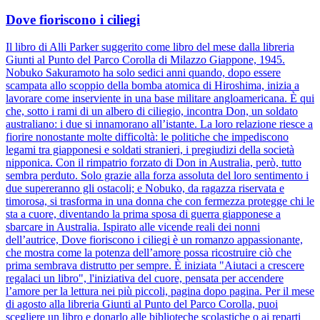
Dove fioriscono i ciliegi
Il libro di Alli Parker suggerito come libro del mese dalla libreria
Giunti al Punto del Parco Corolla di Milazzo Giappone, 1945.
Nobuko Sakuramoto ha solo sedici anni quando, dopo essere
scampata allo scoppio della bomba atomica di Hiroshima, inizia a
lavorare come inserviente in una base militare angloamericana. È qui
che, sotto i rami di un albero di ciliegio, incontra Don, un soldato
australiano: i due si innamorano all’istante. La loro relazione riesce a
fiorire nonostante molte difficoltà: le politiche che impediscono
legami tra giapponesi e soldati stranieri, i pregiudizi della società
nipponica. Con il rimpatrio forzato di Don in Australia, però, tutto
sembra perduto. Solo grazie alla forza assoluta del loro sentimento i
due supereranno gli ostacoli; e Nobuko, da ragazza riservata e
timorosa, si trasforma in una donna che con fermezza protegge chi le
sta a cuore, diventando la prima sposa di guerra giapponese a
sbarcare in Australia. Ispirato alle vicende reali dei nonni
dell’autrice, Dove fioriscono i ciliegi è un romanzo appassionante,
che mostra come la potenza dell’amore possa ricostruire ciò che
prima sembrava distrutto per sempre. È iniziata "Aiutaci a crescere
regalaci un libro", l'iniziativa del cuore, pensata per accendere
l’amore per la lettura nei più piccoli, pagina dopo pagina. Per il mese
di agosto alla libreria Giunti al Punto del Parco Corolla, puoi
scegliere un libro e donarlo alle biblioteche scolastiche o ai reparti