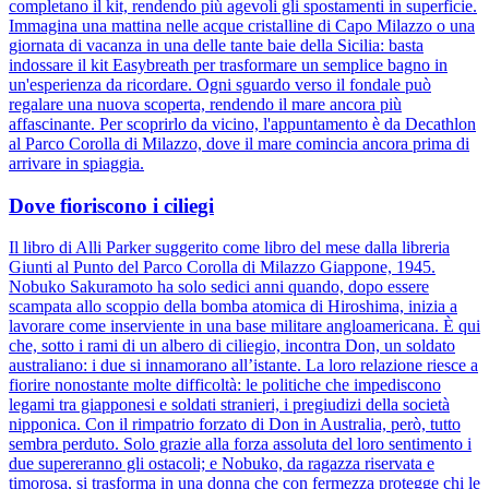
completano il kit, rendendo più agevoli gli spostamenti in superficie.
Immagina una mattina nelle acque cristalline di Capo Milazzo o una
giornata di vacanza in una delle tante baie della Sicilia: basta
indossare il kit Easybreath per trasformare un semplice bagno in
un'esperienza da ricordare. Ogni sguardo verso il fondale può
regalare una nuova scoperta, rendendo il mare ancora più
affascinante. Per scoprirlo da vicino, l'appuntamento è da Decathlon
al Parco Corolla di Milazzo, dove il mare comincia ancora prima di
arrivare in spiaggia.
Dove fioriscono i ciliegi
Il libro di Alli Parker suggerito come libro del mese dalla libreria
Giunti al Punto del Parco Corolla di Milazzo Giappone, 1945.
Nobuko Sakuramoto ha solo sedici anni quando, dopo essere
scampata allo scoppio della bomba atomica di Hiroshima, inizia a
lavorare come inserviente in una base militare angloamericana. È qui
che, sotto i rami di un albero di ciliegio, incontra Don, un soldato
australiano: i due si innamorano all’istante. La loro relazione riesce a
fiorire nonostante molte difficoltà: le politiche che impediscono
legami tra giapponesi e soldati stranieri, i pregiudizi della società
nipponica. Con il rimpatrio forzato di Don in Australia, però, tutto
sembra perduto. Solo grazie alla forza assoluta del loro sentimento i
due supereranno gli ostacoli; e Nobuko, da ragazza riservata e
timorosa, si trasforma in una donna che con fermezza protegge chi le