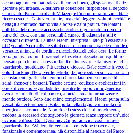
accompagnare con naturalezza il tempo libero, gli spostamenti e le
giornate più intense. A definire la collezione, disponibile al negozio
Carpisa del Parco Corolla di Milazzo, è l’incontro tra funzionalità e
ricerca estetica. Ispirazioni utility, materiali leggeri, volumi morbidi e
dettagli a contrasto danno vita a borse e zaini pratici, ma lontani
dall’idea del semplice accessorio tecnico. Ogni modello diventa
parte del look, con una personalità capace di adattarsi a stili e
occasioni differenti. La linea Naomi interpreta il lato più essenziale
di Dynamic.Nero, oliva e sabbia costruiscono una palette naturale e
versatile, animata da cordini e piccoli dettagli color ocra. Le forme
sono pulite, i volumi funzionali e l’estetica rilassata: un equilibrio
pensato per chi ama accessori facili da indossare e da inserire nel
guardaroba quotidiano. Più decisa e giocosa, Babe sceglie invece il
color blocking. Nero, verde petrolio, fango e sabbia si incontrano in
accostamenti grafici che rendono immediatamente riconoscibili
zaini, shopper e borsoni. Tasche esterne, coulisse e applicazioni in
corda diventano segni distintivi, mentre le proporzioni generose
evocano un’attitudine dinamica, a metà strada tra urbanwear e
mondo outdoor. Sono due anime complementari: Naomi punta sulla
versatilità dei toni neutri, Babe porta nella stagione una nota più
energica e sperimentale. A unirle è la stessa idea di movimento,
tradotta in accessori che seguono la giornata senza imporre un’unica
occasione d’uso. Con Dynamic, Carpisa anticipa così il nuovo
guardaroba Fall/Winter attraverso una collezione trasversale,
funzionale e contemporanea, già disponibile al negozio del Parco