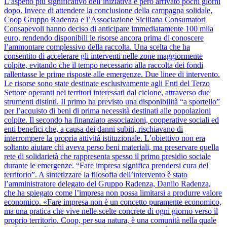
L’aspetto più significativo dell’iniziativa è però arrivato pochi giorni
dopo. Invece di attendere la conclusione della campagna solidale,
Coop Gruppo Radenza e l’Associazione Siciliana Consumatori
Consapevoli hanno deciso di anticipare immediatamente 100 mila
euro, rendendo disponibili le risorse ancora prima di conoscere
l’ammontare complessivo della raccolta. Una scelta che ha
consentito di accelerare gli interventi nelle zone maggiormente
colpite, evitando che il tempo necessario alla raccolta dei fondi
rallentasse le prime risposte alle emergenze. Due linee di intervento.
Le risorse sono state destinate esclusivamente agli Enti del Terzo
Settore operanti nei territori interessati dal ciclone, attraverso due
strumenti distinti. Il primo ha previsto una disponibilità “a sportello”
per l’acquisto di beni di prima necessità destinati alle popolazioni
colpite. Il secondo ha finanziato associazioni, cooperative sociali ed
enti benefici che, a causa dei danni subiti, rischiavano di
interrompere la propria attività istituzionale. L’obiettivo non era
soltanto aiutare chi aveva perso beni materiali, ma preservare quella
rete di solidarietà che rappresenta spesso il primo presidio sociale
durante le emergenze. “Fare impresa significa prendersi cura del
territorio”. A sintetizzare la filosofia dell’intervento è stato
l’amministratore delegato del Gruppo Radenza, Danilo Radenza,
che ha spiegato come l’impresa non possa limitarsi a produrre valore
economico. «Fare impresa non è un concetto puramente economico,
ma una pratica che vive nelle scelte concrete di ogni giorno verso il
proprio territorio. Coop, per sua natura, è una comunità nella quale