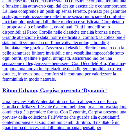
charmeuse lucida ed elasticizzata, la collezione combina femminilità
e funzionalità attraverso capi dal design essenziale e contemporaneo.
La linea comprende un push-up senza ferretto, pensato per garantire
sostegno e valorizzazione delle forme senza rinunciare al comfort e
un triangolo push-up dall’allure moderna e sofisticata. Completano
la proposta slip e brasiliana, coordinati. Tutti i modelli sono
disponibili al Parco Corolla nelle classiche tonalità bronze e nero.
Grande attenzione è stata inoltre dedicata al comfort: la collezione è
stata infatti sviluppata con l’innovativa tecnologia bonding
ultrapiatta, che grazie all’assenza di elastici a diretto contatto con la
pelle garantisce finiture invisibili e una vestibilità impeccabile sotto
ogni outfit, spalline e ganci ultrapiatti, assicurano inoltre una
sensazione di leggerezza e benessere. Con Décolleté Bra, Yamamay
propone una nuova interpretazione della lingerie quotidiana, dove
estetica, innovazione e comfort si incontrano per valorizzare la
femminilità in modo naturale.
Ritmo Urbano, Carpisa presenta ‘Dynamic’
Una preview Fall/Winter dal ritmo urbano al negozio del Parco
Corolla di Milazzo L’estate è ancora nel pieno, ma la nuova stagione
comincia già a prendere forma. Con Dynamic, Carpisa presenta una
preview della collezione Fall/Winter che guarda alla quotidianità
contemporanea e ai suoi continui cambi di ritmo. Il risultato è un
guardaroba di accessori dall’anima urbana, pensati per