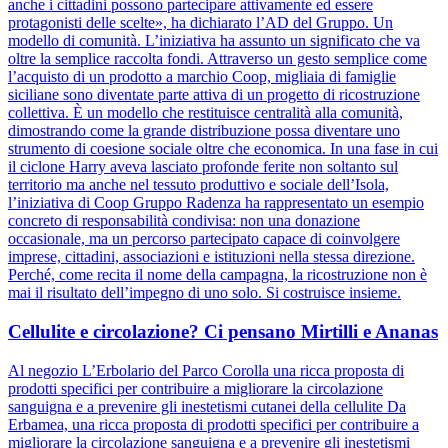
anche i cittadini possono partecipare attivamente ed essere
protagonisti delle scelte», ha dichiarato l’AD del Gruppo. Un
modello di comunità. L’iniziativa ha assunto un significato che va
oltre la semplice raccolta fondi. Attraverso un gesto semplice come
l’acquisto di un prodotto a marchio Coop, migliaia di famiglie
siciliane sono diventate parte attiva di un progetto di ricostruzione
collettiva. È un modello che restituisce centralità alla comunità,
dimostrando come la grande distribuzione possa diventare uno
strumento di coesione sociale oltre che economica. In una fase in cui
il ciclone Harry aveva lasciato profonde ferite non soltanto sul
territorio ma anche nel tessuto produttivo e sociale dell’Isola,
l’iniziativa di Coop Gruppo Radenza ha rappresentato un esempio
concreto di responsabilità condivisa: non una donazione
occasionale, ma un percorso partecipato capace di coinvolgere
imprese, cittadini, associazioni e istituzioni nella stessa direzione.
Perché, come recita il nome della campagna, la ricostruzione non è
mai il risultato dell’impegno di uno solo. Si costruisce insieme.
Cellulite e circolazione? Ci pensano Mirtilli e Ananas
Al negozio L’Erbolario del Parco Corolla una ricca proposta di
prodotti specifici per contribuire a migliorare la circolazione
sanguigna e a prevenire gli inestetismi cutanei della cellulite Da
Erbamea, una ricca proposta di prodotti specifici per contribuire a
migliorare la circolazione sanguigna e a prevenire gli inestetismi