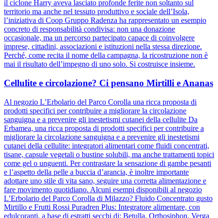
il ciclone Harry aveva lasciato profonde ferite non soltanto sul
territorio ma anche nel tessuto produttivo e sociale dell’Isola,
l’iniziativa di Coop Gruppo Radenza ha rappresentato un esempio
concreto di responsabilità condivisa: non una donazione
occasionale, ma un percorso partecipato capace di coinvolgere
imprese, cittadini, associazioni e istituzioni nella stessa direzione.
Perché, come recita il nome della campagna, la ricostruzione non è
mai il risultato dell’impegno di uno solo. Si costruisce insieme.
Cellulite e circolazione? Ci pensano Mirtilli e Ananas
Al negozio L’Erbolario del Parco Corolla una ricca proposta di
prodotti specifici per contribuire a migliorare la circolazione
sanguigna e a prevenire gli inestetismi cutanei della cellulite Da
Erbamea, una ricca proposta di prodotti specifici per contribuire a
migliorare la circolazione sanguigna e a prevenire gli inestetismi
cutanei della cellulite: integratori alimentari come fluidi concentrati,
tisane, capsule vegetali o bustine solubili, ma anche trattamenti topici
come gel o unguenti. Per contrastare la sensazione di gambe pesanti
e l’aspetto della pelle a buccia d’arancia, è inoltre importante
adottare uno stile di vita sano, seguire una corretta alimentazione e
fare movimento quotidiano. Alcuni esempi disponibili al negozio
L’Erbolario del Parco Corolla di Milazzo? Fluido Concentrato gusto
Mirtillo e Frutti Rossi Puradren Plus: Integratore alimentare, con
edulcoranti, a base di estratti secchi di: Betulla, Orthosiphon, Verga