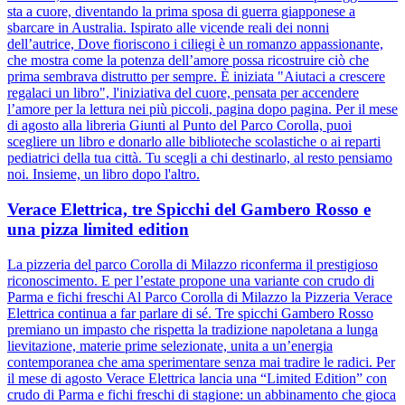
sta a cuore, diventando la prima sposa di guerra giapponese a
sbarcare in Australia. Ispirato alle vicende reali dei nonni
dell’autrice, Dove fioriscono i ciliegi è un romanzo appassionante,
che mostra come la potenza dell’amore possa ricostruire ciò che
prima sembrava distrutto per sempre. È iniziata "Aiutaci a crescere
regalaci un libro", l'iniziativa del cuore, pensata per accendere
l’amore per la lettura nei più piccoli, pagina dopo pagina. Per il mese
di agosto alla libreria Giunti al Punto del Parco Corolla, puoi
scegliere un libro e donarlo alle biblioteche scolastiche o ai reparti
pediatrici della tua città. Tu scegli a chi destinarlo, al resto pensiamo
noi. Insieme, un libro dopo l'altro.
Verace Elettrica, tre Spicchi del Gambero Rosso e
una pizza limited edition
La pizzeria del parco Corolla di Milazzo riconferma il prestigioso
riconoscimento. E per l’estate propone una variante con crudo di
Parma e fichi freschi Al Parco Corolla di Milazzo la Pizzeria Verace
Elettrica continua a far parlare di sé. Tre spicchi Gambero Rosso
premiano un impasto che rispetta la tradizione napoletana a lunga
lievitazione, materie prime selezionate, unita a un’energia
contemporanea che ama sperimentare senza mai tradire le radici. Per
il mese di agosto Verace Elettrica lancia una “Limited Edition” con
crudo di Parma e fichi freschi di stagione: un abbinamento che gioca