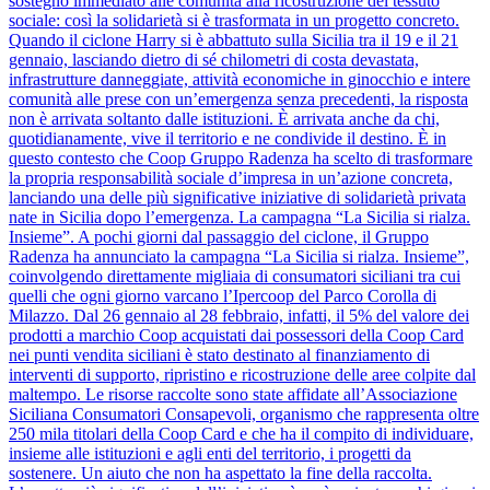
sostegno immediato alle comunità alla ricostruzione del tessuto
sociale: così la solidarietà si è trasformata in un progetto concreto.
Quando il ciclone Harry si è abbattuto sulla Sicilia tra il 19 e il 21
gennaio, lasciando dietro di sé chilometri di costa devastata,
infrastrutture danneggiate, attività economiche in ginocchio e intere
comunità alle prese con un’emergenza senza precedenti, la risposta
non è arrivata soltanto dalle istituzioni. È arrivata anche da chi,
quotidianamente, vive il territorio e ne condivide il destino. È in
questo contesto che Coop Gruppo Radenza ha scelto di trasformare
la propria responsabilità sociale d’impresa in un’azione concreta,
lanciando una delle più significative iniziative di solidarietà privata
nate in Sicilia dopo l’emergenza. La campagna “La Sicilia si rialza.
Insieme”. A pochi giorni dal passaggio del ciclone, il Gruppo
Radenza ha annunciato la campagna “La Sicilia si rialza. Insieme”,
coinvolgendo direttamente migliaia di consumatori siciliani tra cui
quelli che ogni giorno varcano l’Ipercoop del Parco Corolla di
Milazzo. Dal 26 gennaio al 28 febbraio, infatti, il 5% del valore dei
prodotti a marchio Coop acquistati dai possessori della Coop Card
nei punti vendita siciliani è stato destinato al finanziamento di
interventi di supporto, ripristino e ricostruzione delle aree colpite dal
maltempo. Le risorse raccolte sono state affidate all’Associazione
Siciliana Consumatori Consapevoli, organismo che rappresenta oltre
250 mila titolari della Coop Card e che ha il compito di individuare,
insieme alle istituzioni e agli enti del territorio, i progetti da
sostenere. Un aiuto che non ha aspettato la fine della raccolta.