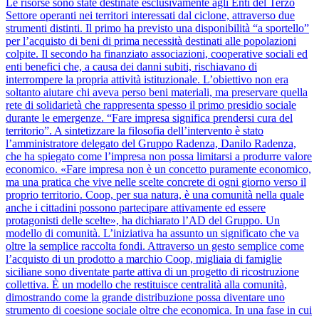
Le risorse sono state destinate esclusivamente agli Enti del Terzo
Settore operanti nei territori interessati dal ciclone, attraverso due
strumenti distinti. Il primo ha previsto una disponibilità “a sportello”
per l’acquisto di beni di prima necessità destinati alle popolazioni
colpite. Il secondo ha finanziato associazioni, cooperative sociali ed
enti benefici che, a causa dei danni subiti, rischiavano di
interrompere la propria attività istituzionale. L’obiettivo non era
soltanto aiutare chi aveva perso beni materiali, ma preservare quella
rete di solidarietà che rappresenta spesso il primo presidio sociale
durante le emergenze. “Fare impresa significa prendersi cura del
territorio”. A sintetizzare la filosofia dell’intervento è stato
l’amministratore delegato del Gruppo Radenza, Danilo Radenza,
che ha spiegato come l’impresa non possa limitarsi a produrre valore
economico. «Fare impresa non è un concetto puramente economico,
ma una pratica che vive nelle scelte concrete di ogni giorno verso il
proprio territorio. Coop, per sua natura, è una comunità nella quale
anche i cittadini possono partecipare attivamente ed essere
protagonisti delle scelte», ha dichiarato l’AD del Gruppo. Un
modello di comunità. L’iniziativa ha assunto un significato che va
oltre la semplice raccolta fondi. Attraverso un gesto semplice come
l’acquisto di un prodotto a marchio Coop, migliaia di famiglie
siciliane sono diventate parte attiva di un progetto di ricostruzione
collettiva. È un modello che restituisce centralità alla comunità,
dimostrando come la grande distribuzione possa diventare uno
strumento di coesione sociale oltre che economica. In una fase in cui