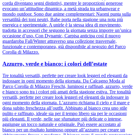
corda diventano segni distintivi, mentre le proporzioni generose
evocano un’attitudine dinamica, a metà strada tra urbanwear e
mondo outdoor. Sono due anime complementari: Naomi punta sulla
versatilità dei toni neutri, Babe porta nella stagione una nota più
energica e sperimentale. A unirle è la stessa idea di movimento,
tradotta in accessori che seguono la giornata senza imporre un’unica
occasione d’uso. Con Dynamic, Carpisa anticipa così il nuovo
guardaroba Fall/Winter attraverso una collezione trasversale,
funzionale e contemporanea, già disponibile al negozio del Parco
Corolla di Milazzo.
Azzurro, verde e bianco: i colori dell’estate
Tre tonalità versatili, perfette per creare look leggeri ed eleganti da
indossare in ogni momento della giornata. Da Calcagno Moda al
Parco Corolla di Milazzo Freschi, luminosi e raffinati, azzurro, verde
e bianco sono tra i colori più amati della stagione estiva. Tre tonalità
versatili, perfette per creare look leggeri ed eleganti da indossare in
ogni momento della giornata. L’azzurro richiama il cielo e il mare e
dona subito freschezza all’outfit. Abbinato al bianco crea uno stile
pulito e raffinato, ideale sia per il tempo libero sia per le occasioni
più eleganti. Il verde, nelle sue sfumature più delicate o intense,
aggiunge un tocco naturale e originale. Può essere accostato al
bianco per un risultato luminoso oppure all’azzurro per creare un