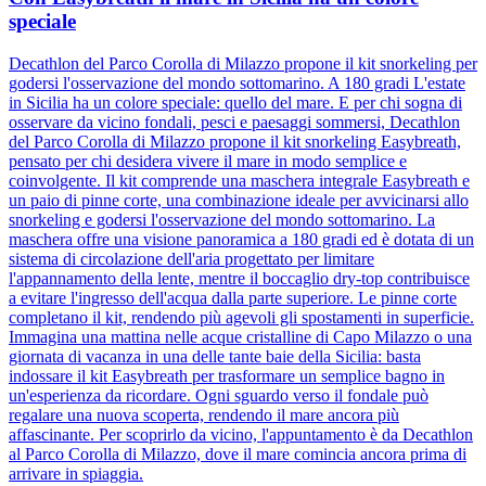
speciale
Decathlon del Parco Corolla di Milazzo propone il kit snorkeling per
godersi l'osservazione del mondo sottomarino. A 180 gradi L'estate
in Sicilia ha un colore speciale: quello del mare. E per chi sogna di
osservare da vicino fondali, pesci e paesaggi sommersi, Decathlon
del Parco Corolla di Milazzo propone il kit snorkeling Easybreath,
pensato per chi desidera vivere il mare in modo semplice e
coinvolgente. Il kit comprende una maschera integrale Easybreath e
un paio di pinne corte, una combinazione ideale per avvicinarsi allo
snorkeling e godersi l'osservazione del mondo sottomarino. La
maschera offre una visione panoramica a 180 gradi ed è dotata di un
sistema di circolazione dell'aria progettato per limitare
l'appannamento della lente, mentre il boccaglio dry-top contribuisce
a evitare l'ingresso dell'acqua dalla parte superiore. Le pinne corte
completano il kit, rendendo più agevoli gli spostamenti in superficie.
Immagina una mattina nelle acque cristalline di Capo Milazzo o una
giornata di vacanza in una delle tante baie della Sicilia: basta
indossare il kit Easybreath per trasformare un semplice bagno in
un'esperienza da ricordare. Ogni sguardo verso il fondale può
regalare una nuova scoperta, rendendo il mare ancora più
affascinante. Per scoprirlo da vicino, l'appuntamento è da Decathlon
al Parco Corolla di Milazzo, dove il mare comincia ancora prima di
arrivare in spiaggia.