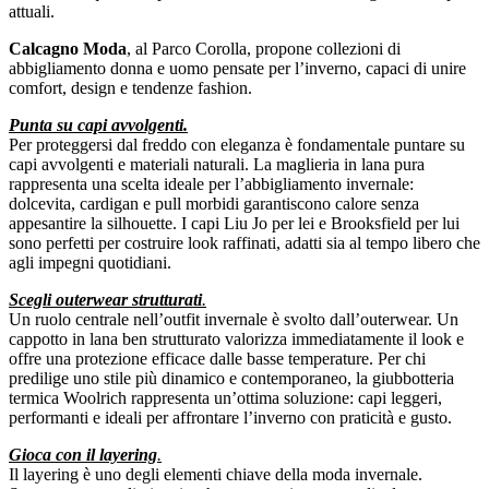
attuali.
Calcagno Moda
, al Parco Corolla, propone collezioni di
abbigliamento donna e uomo pensate per l’inverno, capaci di unire
comfort, design e tendenze fashion.
Punta su capi avvolgenti.
Per proteggersi dal freddo con eleganza è fondamentale puntare su
capi avvolgenti e materiali naturali. La maglieria in lana pura
rappresenta una scelta ideale per l’abbigliamento invernale:
dolcevita, cardigan e pull morbidi garantiscono calore senza
appesantire la silhouette. I capi Liu Jo per lei e Brooksfield per lui
sono perfetti per costruire look raffinati, adatti sia al tempo libero che
agli impegni quotidiani.
Scegli outerwear strutturati
.
Un ruolo centrale nell’outfit invernale è svolto dall’outerwear. Un
cappotto in lana ben strutturato valorizza immediatamente il look e
offre una protezione efficace dalle basse temperature. Per chi
predilige uno stile più dinamico e contemporaneo, la giubbotteria
termica Woolrich rappresenta un’ottima soluzione: capi leggeri,
performanti e ideali per affrontare l’inverno con praticità e gusto.
Gioca con il layering
.
Il layering è uno degli elementi chiave della moda invernale.