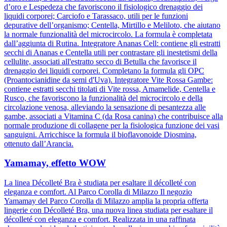
d’oro e Lespedeza che favoriscono il fisiologico drenaggio dei
liquidi corporei; Carciofo e Tarassaco, utili per le funzioni
depurative dell’organismo; Centella, Mirtillo e Meliloto, che aiutano
la normale funzionalità del microcircolo. La formula è completata
dall’aggiunta di Rutina. Integratore Ananas Cell: contiene gli estratti
secchi di Ananas e Centella utili per contrastare gli inestetismi della
cellulite, associati all'estratto secco di Betulla che favorisce il
drenaggio dei liquidi corporei. Completano la formula gli OPC
(Proantocianidine da semi d'Uva). Integratore Vite Rossa Gambe:
contiene estratti secchi titolati di Vite rossa, Amamelide, Centella e
Rusco, che favoriscono la funzionalità del microcircolo e della
circolazione venosa, alleviando la sensazione di pesantezza alle
gambe, associati a Vitamina C (da Rosa canina) che contribuisce alla
normale produzione di collagene per la fisiologica funzione dei vasi
sanguigni. Arricchisce la formula il bioflavonoide Diosmina,
ottenuto dall’Arancia.
Yamamay, effetto WOW
La linea Décolleté Bra è studiata per esaltare il décolleté con
eleganza e comfort. Al Parco Corolla di Milazzo Il negozio
Yamamay del Parco Corolla di Milazzo amplia la propria offerta
lingerie con Décolleté Bra, una nuova linea studiata per esaltare il
décolleté con eleganza e comfort. Realizzata in una raffinata