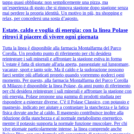
tappa quasi obbligata: non semplicemente una pizza, ma
un’esperienza di gusto che si rinnova stagione dopo stagione senza
mai perdere la propria identità. Un motivo in più, tra shopping e
relax, per concedersi una sosta d’agosto.
Estate, caldo e voglia di energia: con la linea Polase
ritrovi il piacere di vivere ogni giornata
Tutta la linea è disponibile alla farmacia Montalfarma del Parco
Corolla. Un prodotto punto di riferimento per chi desidera
reintegrare i sali minerali e affrontare la stagione estiva in forma
L'estate è fatta di giornate all'aria aperta, passeggiate sul lungomare,
vacanze, sport e tanto sole. Ma il caldo e la sudorazione possono
farci sentire più affaticati proprio quando vorremmo goderci ogni
momento. Per questo, alla farmacia Montalfarma del Parco Corolla
di Milazzo è disponibile la linea Polase, da anni punto di riferimento
per chi desidera reintegrare i sali minerali e affrontare la stagione con
più energia. Polase propone una gamma di prodotti studiata per
rispondere a esigenze diverse. C'è il Polase Classico, con potassio e
magnesio, indicato per aiutare a contrastare la stanchezza e la fatica
fisica dovute anche al caldo. Il magnesio contribuisce inoltre alla
riduzione della stanchezza e al normale metabolismo energetico,
mentre il potassio supporta la normale funzione muscolare. Per chi
vive giornate particolarmente intense, la linea comprende anche