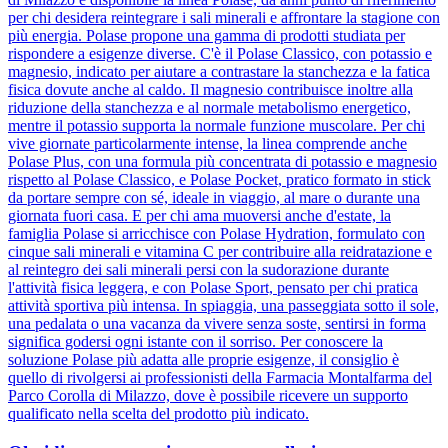
per chi desidera reintegrare i sali minerali e affrontare la stagione con
più energia. Polase propone una gamma di prodotti studiata per
rispondere a esigenze diverse. C'è il Polase Classico, con potassio e
magnesio, indicato per aiutare a contrastare la stanchezza e la fatica
fisica dovute anche al caldo. Il magnesio contribuisce inoltre alla
riduzione della stanchezza e al normale metabolismo energetico,
mentre il potassio supporta la normale funzione muscolare. Per chi
vive giornate particolarmente intense, la linea comprende anche
Polase Plus, con una formula più concentrata di potassio e magnesio
rispetto al Polase Classico, e Polase Pocket, pratico formato in stick
da portare sempre con sé, ideale in viaggio, al mare o durante una
giornata fuori casa. E per chi ama muoversi anche d'estate, la
famiglia Polase si arricchisce con Polase Hydration, formulato con
cinque sali minerali e vitamina C per contribuire alla reidratazione e
al reintegro dei sali minerali persi con la sudorazione durante
l'attività fisica leggera, e con Polase Sport, pensato per chi pratica
attività sportiva più intensa. In spiaggia, una passeggiata sotto il sole,
una pedalata o una vacanza da vivere senza soste, sentirsi in forma
significa godersi ogni istante con il sorriso. Per conoscere la
soluzione Polase più adatta alle proprie esigenze, il consiglio è
quello di rivolgersi ai professionisti della Farmacia Montalfarma del
Parco Corolla di Milazzo, dove è possibile ricevere un supporto
qualificato nella scelta del prodotto più indicato.