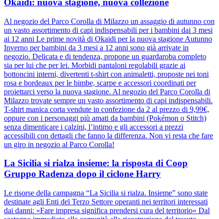
Okaidi: nuova stagione, nuova collezione
Al negozio del Parco Corolla di Milazzo un assaggio di autunno con
un vasto assortimento di capi indispensabili per i bambini dai 3 mesi
ai 12 anni Le prime novità di Okaidi per la nuova stagione Autunno
Inverno per bambini da 3 mesi a 12 anni sono già arrivate in
negozio. Delicata e di tendenza, propone un guardaroba completo
sia per lui che per lei. Morbidi pantaloni regolabili grazie ai
bottoncini interni, divertenti t-shirt con animaletti, proposte nei toni
rosa e bordeaux per le bimbe, scarpe e accessori coordinati per
proiettarci verso la nuova stagione. Al negozio del Parco Corolla di
Milazzo trovate sempre un vasto assortimento di capi indispensabili.
T-shirt manica corta vendute in confezione da 2 al prezzo di 9,99€,
oppure con i personaggi più amati da bambini (Pokémon o Stitch)
senza dimenticare i calzini, l’intimo e gli accessori a prezzi
accessibili con dettagli che fanno la differenza. Non vi resta che fare
un giro in negozio al Parco Corolla!
La Sicilia si rialza insieme: la risposta di Coop
Gruppo Radenza dopo il ciclone Harry
Le risorse della campagna “La Sicilia si rialza. Insieme” sono state
destinate agli Enti del Terzo Settore operanti nei territori interessati
dai danni: «Fare impresa significa prendersi cura del territorio» Dal