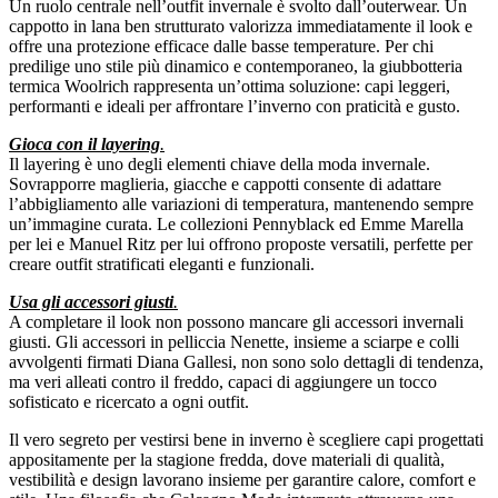
Un ruolo centrale nell’outfit invernale è svolto dall’outerwear. Un
cappotto in lana ben strutturato valorizza immediatamente il look e
offre una protezione efficace dalle basse temperature. Per chi
predilige uno stile più dinamico e contemporaneo, la giubbotteria
termica Woolrich rappresenta un’ottima soluzione: capi leggeri,
performanti e ideali per affrontare l’inverno con praticità e gusto.
Gioca con il layering
.
Il layering è uno degli elementi chiave della moda invernale.
Sovrapporre maglieria, giacche e cappotti consente di adattare
l’abbigliamento alle variazioni di temperatura, mantenendo sempre
un’immagine curata. Le collezioni Pennyblack ed Emme Marella
per lei e Manuel Ritz per lui offrono proposte versatili, perfette per
creare outfit stratificati eleganti e funzionali.
Usa gli accessori giusti
.
A completare il look non possono mancare gli accessori invernali
giusti. Gli accessori in pelliccia Nenette, insieme a sciarpe e colli
avvolgenti firmati Diana Gallesi, non sono solo dettagli di tendenza,
ma veri alleati contro il freddo, capaci di aggiungere un tocco
sofisticato e ricercato a ogni outfit.
Il vero segreto per vestirsi bene in inverno è scegliere capi progettati
appositamente per la stagione fredda, dove materiali di qualità,
vestibilità e design lavorano insieme per garantire calore, comfort e