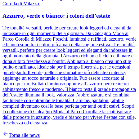
Corolla di Milazzo.
Azzurro, verde e bianco: i colori dell’estate
Tre tonalità versatili, perfette per creare look leggeri ed eleganti da
indossare in ogni momento della giornata. Da Calcagno Moda al
Parco Corolla di Milazzo Freschi, luminosi e raffinati, azzurro, verde
e bianco sono tra i colori più amati della stagione estiva. Tre tonalità
versatili, perfette per creare look leggeri ed eleganti da indossare in
ogni momento della giornata. L’azzurro richiama il cielo e il mare e
dona subito freschezza all’outfit. Abbinato al bianco crea uno stile
pulito e raffinato, ideale sia per il tempo libero sia per le occasioni
più eleganti. Il verde, nelle sue sfumature più delicate o intense,
aggiunge un tocco naturale e originale. Può essere accostato al
bianco per un risultato luminoso oppure all’azzurro per creare un
abbinamento fresco e moderno. Il bianco resta il grande protagonista
dell’estate: illumina il look, valorizza l’abbronzatura e si combina
facilmente con entrambe le tonalità. Camicie, pantaloni, abiti e
completi diventano così la base perfetta per tanti outfit estivi. Scopri
la collezione di Calcagno Moda al Parco Corolla e lasciati ispirare
dalle proposte in azzurro, verde e bianco per vivere l’estate con stile,
freschezza ed eleganza.
Torna alle news