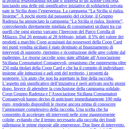
la propria responsabilità sociale d’impresa in un’azione concreta,
lanciando una delle più significative iniziative di solidarietà privata
nate in Sicilia dopo l’emergenza. La campagna “La Sicilia si rialza.
Insieme”. A pochi giorni dal passaggio del ciclone, il Gruppo
Radenza ha annunciato la campagna “La Sicilia si rialza. Insieme”,
coinvolgendo direttamente migliaia di consumatori siciliani tra cui
quelli che ogni giorno varcano l’Ipercoop del Parco Corolla di
Milazzo. Dal 26 gennaio al 28 febbraio, infatti, il 5% del valore dei
prodotti a marchio Coop acquistati dai possessori della Coop Card
nei punti vendita siciliani è stato destinato al finanziamento di
interventi di supporto, ripristino e ricostruzione delle aree colpite dal
maltempo. Le risorse raccolte sono state affidate all’Associazione
Siciliana Consumatori Consapevoli, organismo che rappresenta oltre
250 mila titolari della Coop Card e che ha il compito di individuare,
insieme alle istituzioni e agli enti del territorio, i progetti da
sostenere. Un aiuto che non ha aspettato la fine della raccolta.
L’aspetto più significativo dell’iniziativa è però arrivato pochi giorni
dopo. Invece di attendere la conclusione della campagna solidale,
Coop Gruppo Radenza e l’Associazione Siciliana Consumatori
Consapevoli hanno deciso di anticipare immediatamente 100 mila
euro, rendendo disponibili le risorse ancora prima di conoscere
l’ammontare complessivo della raccolta. Una scelta che ha
consentito di accelerare gli interventi nelle zone maggiormente
colpite, evitando che il tempo necessario alla raccolta dei fondi
rallentasse le prime risposte alle emergenze. Due linee di intervento.