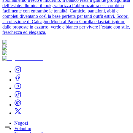
abbinamento fresco e moderno. Il bianco resta il grande protagonista
dell’estate: illumina il look, valorizza l’abbronzatura e si combina
facilmente con entrambe le tonalità. Camicie, pantaloni, abiti e
completi diventano così la base perfetta per tanti outfit estivi. Scopri
la collezione di Calcagno Moda al Parco Corolla e lasciati ispirare
dalle proposte in azzurro, verde e bianco per vivere l’estate con stile,
freschezza ed eleganza.
Negozi
Volantini