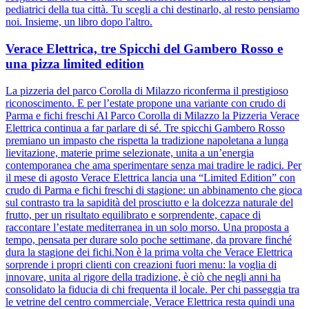
pediatrici della tua città. Tu scegli a chi destinarlo, al resto pensiamo
noi. Insieme, un libro dopo l'altro.
Verace Elettrica, tre Spicchi del Gambero Rosso e
una pizza limited edition
La pizzeria del parco Corolla di Milazzo riconferma il prestigioso
riconoscimento. E per l’estate propone una variante con crudo di
Parma e fichi freschi Al Parco Corolla di Milazzo la Pizzeria Verace
Elettrica continua a far parlare di sé. Tre spicchi Gambero Rosso
premiano un impasto che rispetta la tradizione napoletana a lunga
lievitazione, materie prime selezionate, unita a un’energia
contemporanea che ama sperimentare senza mai tradire le radici. Per
il mese di agosto Verace Elettrica lancia una “Limited Edition” con
crudo di Parma e fichi freschi di stagione: un abbinamento che gioca
sul contrasto tra la sapidità del prosciutto e la dolcezza naturale del
frutto, per un risultato equilibrato e sorprendente, capace di
raccontare l’estate mediterranea in un solo morso. Una proposta a
tempo, pensata per durare solo poche settimane, da provare finché
dura la stagione dei fichi.Non è la prima volta che Verace Elettrica
sorprende i propri clienti con creazioni fuori menu: la voglia di
innovare, unita al rigore della tradizione, è ciò che negli anni ha
consolidato la fiducia di chi frequenta il locale. Per chi passeggia tra
le vetrine del centro commerciale, Verace Elettrica resta quindi una