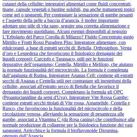
cutanei della cellulite: integratori alimentari come fluidi concentrati,
tisane, capsule vegetali o bustine solubili, ma anche trattamenti topici
come gel o unguenti. Per contrastare la sensazione di gambe pesanti
e l’aspetto della pelle a buccia d’arancia, è inoltre importante
adottare uno stile di vita sano, seguire una corretta alimentazione e
fare movimento quotidiano. Alcuni esempi disponibili al negozio
L’Erbolario del Parco Corolla di Milazzo? Fluido Concentrato gusto
Mirtillo e Frutti Rossi Puradren Plus: Integratore alimentare, con
edulcoranti, a base di estratti secchi di: Betulla, Orthosiphon, Verga
d’oro e Lespedeza che favoriscono il fisiologico drenaggio dei
liquidi corporei; Carciofo e Tarassaco, utili per le funzioni
depurative dell’organismo; Centella, Mirtillo e Meliloto, che aiutano
la normale funzionalità del microcircolo. La formula è completata
dall’aggiunta di Rutina. Integratore Ananas Cell: contiene gli estratti
secchi di Ananas e Centella utili per contrastare gli inestetismi della
cellulite, associati all'estratto secco di Betulla che favorisce il
drenaggio dei liquidi corporei. Completano la formula gli OPC
(Proantocianidine da semi d'Uva). Integratore Vite Rossa Gambe:
contiene estratti secchi titolati di Vite rossa, Amamelide, Centella e
Rusco, che favoriscono la funzionalità del microcircolo e della
circolazione venosa, alleviando la sensazione di pesantezza alle
gambe, associati a Vitamina C (da Rosa canina) che contribuisce alla
normale produzione di collagene per la fisiologica funzione dei vasi
sanguigni. Arricchisce la formula il bioflavonoide Diosmina,
ottenuto dall’Arancia.