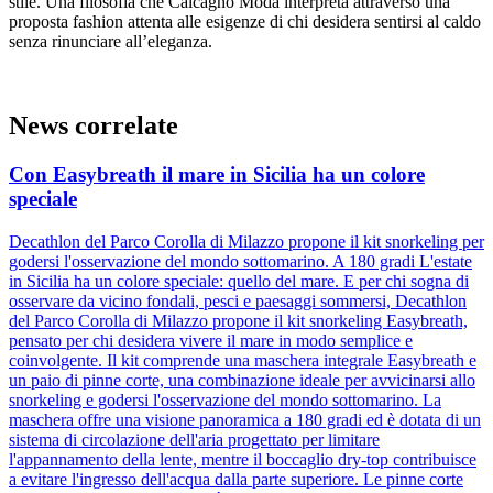
stile. Una filosofia che Calcagno Moda interpreta attraverso una
proposta fashion attenta alle esigenze di chi desidera sentirsi al caldo
senza rinunciare all’eleganza.
News correlate
Con Easybreath il mare in Sicilia ha un colore
speciale
Decathlon del Parco Corolla di Milazzo propone il kit snorkeling per
godersi l'osservazione del mondo sottomarino. A 180 gradi L'estate
in Sicilia ha un colore speciale: quello del mare. E per chi sogna di
osservare da vicino fondali, pesci e paesaggi sommersi, Decathlon
del Parco Corolla di Milazzo propone il kit snorkeling Easybreath,
pensato per chi desidera vivere il mare in modo semplice e
coinvolgente. Il kit comprende una maschera integrale Easybreath e
un paio di pinne corte, una combinazione ideale per avvicinarsi allo
snorkeling e godersi l'osservazione del mondo sottomarino. La
maschera offre una visione panoramica a 180 gradi ed è dotata di un
sistema di circolazione dell'aria progettato per limitare
l'appannamento della lente, mentre il boccaglio dry-top contribuisce
a evitare l'ingresso dell'acqua dalla parte superiore. Le pinne corte