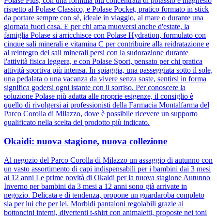
Polase Plus, con una formula più concentrata di potassio e magnesio
rispetto al Polase Classico, e Polase Pocket, pratico formato in stick
da portare sempre con sé, ideale in viaggio, al mare o durante una
giornata fuori casa. E per chi ama muoversi anche d'estate, la
famiglia Polase si arricchisce con Polase Hydration, formulato con
cinque sali minerali e vitamina C per contribuire alla reidratazione e
al reintegro dei sali minerali persi con la sudorazione durante
l'attività fisica leggera, e con Polase Sport, pensato per chi pratica
attività sportiva più intensa. In spiaggia, una passeggiata sotto il sole,
una pedalata o una vacanza da vivere senza soste, sentirsi in forma
significa godersi ogni istante con il sorriso. Per conoscere la
soluzione Polase più adatta alle proprie esigenze, il consiglio è
quello di rivolgersi ai professionisti della Farmacia Montalfarma del
Parco Corolla di Milazzo, dove è possibile ricevere un supporto
qualificato nella scelta del prodotto più indicato.
Okaidi: nuova stagione, nuova collezione
Al negozio del Parco Corolla di Milazzo un assaggio di autunno con
un vasto assortimento di capi indispensabili per i bambini dai 3 mesi
ai 12 anni Le prime novità di Okaidi per la nuova stagione Autunno
Inverno per bambini da 3 mesi a 12 anni sono già arrivate in
negozio. Delicata e di tendenza, propone un guardaroba completo
sia per lui che per lei. Morbidi pantaloni regolabili grazie ai
bottoncini interni, divertenti t-shirt con animaletti, proposte nei toni