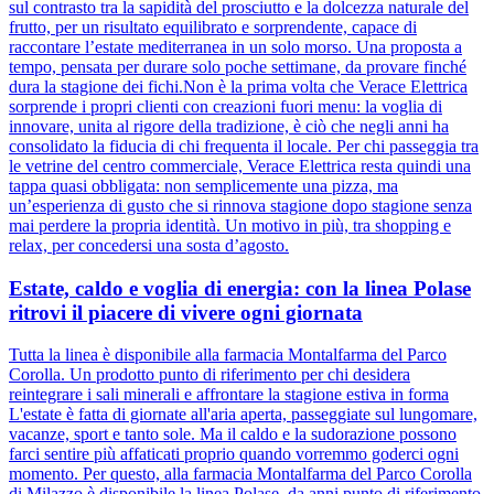
sul contrasto tra la sapidità del prosciutto e la dolcezza naturale del
frutto, per un risultato equilibrato e sorprendente, capace di
raccontare l’estate mediterranea in un solo morso. Una proposta a
tempo, pensata per durare solo poche settimane, da provare finché
dura la stagione dei fichi.Non è la prima volta che Verace Elettrica
sorprende i propri clienti con creazioni fuori menu: la voglia di
innovare, unita al rigore della tradizione, è ciò che negli anni ha
consolidato la fiducia di chi frequenta il locale. Per chi passeggia tra
le vetrine del centro commerciale, Verace Elettrica resta quindi una
tappa quasi obbligata: non semplicemente una pizza, ma
un’esperienza di gusto che si rinnova stagione dopo stagione senza
mai perdere la propria identità. Un motivo in più, tra shopping e
relax, per concedersi una sosta d’agosto.
Estate, caldo e voglia di energia: con la linea Polase
ritrovi il piacere di vivere ogni giornata
Tutta la linea è disponibile alla farmacia Montalfarma del Parco
Corolla. Un prodotto punto di riferimento per chi desidera
reintegrare i sali minerali e affrontare la stagione estiva in forma
L'estate è fatta di giornate all'aria aperta, passeggiate sul lungomare,
vacanze, sport e tanto sole. Ma il caldo e la sudorazione possono
farci sentire più affaticati proprio quando vorremmo goderci ogni
momento. Per questo, alla farmacia Montalfarma del Parco Corolla
di Milazzo è disponibile la linea Polase, da anni punto di riferimento