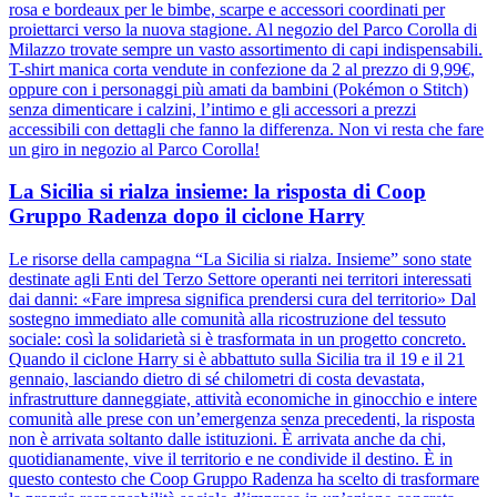
rosa e bordeaux per le bimbe, scarpe e accessori coordinati per
proiettarci verso la nuova stagione. Al negozio del Parco Corolla di
Milazzo trovate sempre un vasto assortimento di capi indispensabili.
T-shirt manica corta vendute in confezione da 2 al prezzo di 9,99€,
oppure con i personaggi più amati da bambini (Pokémon o Stitch)
senza dimenticare i calzini, l’intimo e gli accessori a prezzi
accessibili con dettagli che fanno la differenza. Non vi resta che fare
un giro in negozio al Parco Corolla!
La Sicilia si rialza insieme: la risposta di Coop
Gruppo Radenza dopo il ciclone Harry
Le risorse della campagna “La Sicilia si rialza. Insieme” sono state
destinate agli Enti del Terzo Settore operanti nei territori interessati
dai danni: «Fare impresa significa prendersi cura del territorio» Dal
sostegno immediato alle comunità alla ricostruzione del tessuto
sociale: così la solidarietà si è trasformata in un progetto concreto.
Quando il ciclone Harry si è abbattuto sulla Sicilia tra il 19 e il 21
gennaio, lasciando dietro di sé chilometri di costa devastata,
infrastrutture danneggiate, attività economiche in ginocchio e intere
comunità alle prese con un’emergenza senza precedenti, la risposta
non è arrivata soltanto dalle istituzioni. È arrivata anche da chi,
quotidianamente, vive il territorio e ne condivide il destino. È in
questo contesto che Coop Gruppo Radenza ha scelto di trasformare