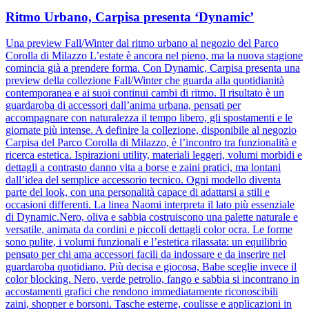
Ritmo Urbano, Carpisa presenta ‘Dynamic’
Una preview Fall/Winter dal ritmo urbano al negozio del Parco
Corolla di Milazzo L’estate è ancora nel pieno, ma la nuova stagione
comincia già a prendere forma. Con Dynamic, Carpisa presenta una
preview della collezione Fall/Winter che guarda alla quotidianità
contemporanea e ai suoi continui cambi di ritmo. Il risultato è un
guardaroba di accessori dall’anima urbana, pensati per
accompagnare con naturalezza il tempo libero, gli spostamenti e le
giornate più intense. A definire la collezione, disponibile al negozio
Carpisa del Parco Corolla di Milazzo, è l’incontro tra funzionalità e
ricerca estetica. Ispirazioni utility, materiali leggeri, volumi morbidi e
dettagli a contrasto danno vita a borse e zaini pratici, ma lontani
dall’idea del semplice accessorio tecnico. Ogni modello diventa
parte del look, con una personalità capace di adattarsi a stili e
occasioni differenti. La linea Naomi interpreta il lato più essenziale
di Dynamic.Nero, oliva e sabbia costruiscono una palette naturale e
versatile, animata da cordini e piccoli dettagli color ocra. Le forme
sono pulite, i volumi funzionali e l’estetica rilassata: un equilibrio
pensato per chi ama accessori facili da indossare e da inserire nel
guardaroba quotidiano. Più decisa e giocosa, Babe sceglie invece il
color blocking. Nero, verde petrolio, fango e sabbia si incontrano in
accostamenti grafici che rendono immediatamente riconoscibili
zaini, shopper e borsoni. Tasche esterne, coulisse e applicazioni in