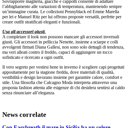
Sovrapporre maglieria, giacche e cappotti consente di adattare
l’abbigliamento alle variazioni di temperatura, mantenendo sempre
un’immagine curata. Le collezioni Pennyblack ed Emme Marella
per lei e Manuel Ritz per lui offrono proposte versatili, perfette per
creare outfit stratificati eleganti e funzionali.
Usa gli accessori giusti
.
A completare il look non possono mancare gli accessori invernali
giusti. Gli accessori in pelliccia Nenette, insieme a sciarpe e colli
avvolgenti firmati Diana Gallesi, non sono solo dettagli di tendenza,
ma veri alleati contro il freddo, capaci di aggiungere un tocco
sofisticato e ricercato a ogni outfit.
Il vero segreto per vestirsi bene in inverno è scegliere capi progettati
appositamente per la stagione fredda, dove materiali di qualità,
vestibilità e design lavorano insieme per garantire calore, comfort e
stile. Una filosofia che Calcagno Moda interpreta attraverso una
proposta fashion attenta alle esigenze di chi desidera sentirsi al caldo
senza rinunciare all’eleganza.
News correlate
Con Easybreath il mare in Sicilia ha un colore