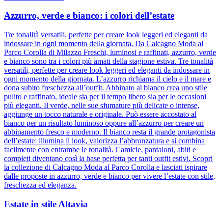
Azzurro, verde e bianco: i colori dell’estate
Tre tonalità versatili, perfette per creare look leggeri ed eleganti da
indossare in ogni momento della giornata. Da Calcagno Moda al
Parco Corolla di Milazzo Freschi, luminosi e raffinati, azzurro, verde
e bianco sono tra i colori più amati della stagione estiva. Tre tonalità
versatili, perfette per creare look leggeri ed eleganti da indossare in
ogni momento della giornata. L’azzurro richiama il cielo e il mare e
dona subito freschezza all’outfit. Abbinato al bianco crea uno stile
pulito e raffinato, ideale sia per il tempo libero sia per le occasioni
più eleganti. Il verde, nelle sue sfumature più delicate o intense,
aggiunge un tocco naturale e originale. Può essere accostato al
bianco per un risultato luminoso oppure all’azzurro per creare un
abbinamento fresco e moderno. Il bianco resta il grande protagonista
dell’estate: illumina il look, valorizza l’abbronzatura e si combina
facilmente con entrambe le tonalità. Camicie, pantaloni, abiti e
completi diventano così la base perfetta per tanti outfit estivi. Scopri
la collezione di Calcagno Moda al Parco Corolla e lasciati ispirare
dalle proposte in azzurro, verde e bianco per vivere l’estate con stile,
freschezza ed eleganza.
Estate in stile Altavia