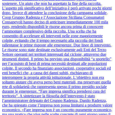
sostenere. Un aiuto che non ha aspettato la fine della raccolta.
L’aspetto più significativo dell’iniziativa è però arrivato pochi giorni
dopo. Invece di attendere la conclusione della campagna solidale,
Coop Gruppo Radenza e l’Associazione Siciliana Consumatori
Consapevoli hanno deciso di anticipare immediatamente 100 mila
euro, rendendo disponibili le risorse ancora prima di conoscere
l’ammontare complessivo della raccolta. Una scelta che ha
consentito di accelerare gli interventi nelle zone maggiormente
colpite, evitando che il tempo necessario alla raccolta dei fondi
rallentasse le prime risposte alle emergenze. Due linee di intervento.
Le risorse sono state destinate esclusivamente agli Enti del Terzo
Settore operanti nei territori interessati dal ciclone, attraverso due
strumenti distinti. Il primo ha previsto una disponibilità “a sportello”
per l’acquisto di beni di prima necessità destinati alle popolazioni
colpite. Il secondo ha finanziato associazioni, cooperative sociali ed
enti benefici che, a causa dei danni subiti, rischiavano di
interrompere la propria attività istituzionale. L’obiettivo non era
soltanto aiutare chi aveva perso beni materiali, ma preservare quella
rete di solidarietà che rappresenta spesso il primo presidio sociale
durante le emergenze. “Fare impresa significa prendersi cura del
territorio”. A sintetizzare la filosofia dell’intervento è stato
l’amministratore delegato del Gruppo Radenza, Danilo Radenza,
che ha spiegato come l’impresa non possa limitarsi a produrre valore
economico. «Fare impresa non è un concetto puramente economico,
ma una pratica che vive nelle scelte concrete di ogni giorno verso il