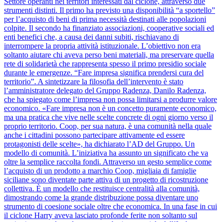
Settore operanti nei territori interessati dal ciclone, attraverso due
strumenti distinti. Il primo ha previsto una disponibilità “a sportello”
per l’acquisto di beni di prima necessità destinati alle popolazioni
colpite. Il secondo ha finanziato associazioni, cooperative sociali ed
enti benefici che, a causa dei danni subiti, rischiavano di
interrompere la propria attività istituzionale. L’obiettivo non era
soltanto aiutare chi aveva perso beni materiali, ma preservare quella
rete di solidarietà che rappresenta spesso il primo presidio sociale
durante le emergenze. “Fare impresa significa prendersi cura del
territorio”. A sintetizzare la filosofia dell’intervento è stato
l’amministratore delegato del Gruppo Radenza, Danilo Radenza,
che ha spiegato come l’impresa non possa limitarsi a produrre valore
economico. «Fare impresa non è un concetto puramente economico,
ma una pratica che vive nelle scelte concrete di ogni giorno verso il
proprio territorio. Coop, per sua natura, è una comunità nella quale
anche i cittadini possono partecipare attivamente ed essere
protagonisti delle scelte», ha dichiarato l’AD del Gruppo. Un
modello di comunità. L’iniziativa ha assunto un significato che va
oltre la semplice raccolta fondi. Attraverso un gesto semplice come
l’acquisto di un prodotto a marchio Coop, migliaia di famiglie
siciliane sono diventate parte attiva di un progetto di ricostruzione
collettiva. È un modello che restituisce centralità alla comunità,
dimostrando come la grande distribuzione possa diventare uno
strumento di coesione sociale oltre che economica. In una fase in cui
il ciclone Harry aveva lasciato profonde ferite non soltanto sul