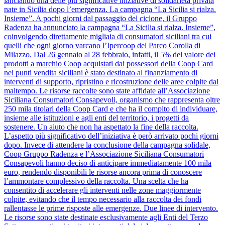
lanciando una delle più significative iniziative di solidarietà privata
nate in Sicilia dopo l’emergenza. La campagna “La Sicilia si rialza.
Insieme”. A pochi giorni dal passaggio del ciclone, il Gruppo
Radenza ha annunciato la campagna “La Sicilia si rialza. Insieme”,
coinvolgendo direttamente migliaia di consumatori siciliani tra cui
quelli che ogni giorno varcano l’Ipercoop del Parco Corolla di
Milazzo. Dal 26 gennaio al 28 febbraio, infatti, il 5% del valore dei
prodotti a marchio Coop acquistati dai possessori della Coop Card
nei punti vendita siciliani è stato destinato al finanziamento di
interventi di supporto, ripristino e ricostruzione delle aree colpite dal
maltempo. Le risorse raccolte sono state affidate all’Associazione
Siciliana Consumatori Consapevoli, organismo che rappresenta oltre
250 mila titolari della Coop Card e che ha il compito di individuare,
insieme alle istituzioni e agli enti del territorio, i progetti da
sostenere. Un aiuto che non ha aspettato la fine della raccolta.
L’aspetto più significativo dell’iniziativa è però arrivato pochi giorni
dopo. Invece di attendere la conclusione della campagna solidale,
Coop Gruppo Radenza e l’Associazione Siciliana Consumatori
Consapevoli hanno deciso di anticipare immediatamente 100 mila
euro, rendendo disponibili le risorse ancora prima di conoscere
l’ammontare complessivo della raccolta. Una scelta che ha
consentito di accelerare gli interventi nelle zone maggiormente
colpite, evitando che il tempo necessario alla raccolta dei fondi
rallentasse le prime risposte alle emergenze. Due linee di intervento.
Le risorse sono state destinate esclusivamente agli Enti del Terzo