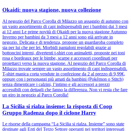
Okaidi: nuova stagione, nuova collezione
Al negozio del Parco Corolla di Milazzo un assaggio di autunno con
un vasto assortimento di capi indispensabili per i bambini dai 3 mesi
ai 12 anni Le prime novità di Okaidi per la nuova stagione Autunno
Inverno per bambini da 3 mesi a 12 anni sono già arrivate in
negozio. Delicata e di tendenza, propone un guardaroba completo
sia per lui che per lei. Morbidi pantaloni regolabili grazie ai
bottoncini interni, divertenti t-shirt con animaletti, proposte nei toni
rosa e bordeaux per le bimbe, scarpe e accessori coordinati per
proiettarci verso la nuova stagione. Al negozio del Parco Corolla di
Milazzo trovate sempre un vasto assortimento di capi indispensabili.
T-shirt manica corta vendute in confezione da 2 al prezzo di 9,99€,
oppure con i personaggi più amati da bambini (Pokémon o Stitch)
senza dimenticare i calzini, l’intimo e gli accessori a prezzi
accessibili con dettagli che fanno la differenza. Non vi resta che fare
un giro in negozio al Parco Corolla!
La Sicilia si rialza insieme: la risposta di Coop
Gruppo Radenza dopo il ciclone Harry
Le risorse della campagna “La Sicilia si rialza. Insieme” sono state
destinate agli Enti del Terzo Settore operanti nei territori interessati