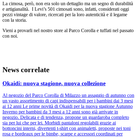
La cimosa, però, non era solo un dettaglio ma un segno di durabilità
e artigianalità. I Levi’s 501 cimosati sono, infatti, considerati oggi
pezzi vintage di valore, ricercati per la loro autenticità e il legame
con la storia.
Vieni a provarli nel nostro store al Parco Corolla e tuffati nel passato
con noi.
News correlate
Okaidi: nuova stagione, nuova collezione
Al negozio del Parco Corolla di Milazzo un assaggio di autunno con
un vasto assortimento di capi indispensabili per i bambini dai 3 mesi
ai 12 anni Le prime novità di Okaidi per la nuova stagione Autunno
Inverno per bambini da 3 mesi a 12 anni sono già arrivate in
negozio. Delicata e di tendenza, propone un guardaroba completo
sia per lui che per lei. Morbidi pantaloni regolabili grazie ai
bottoncini interni, divertenti t-shirt con animaletti, proposte nei toni
rosa e bordeaux per le bimbe, scarpe e accessori coordinati per