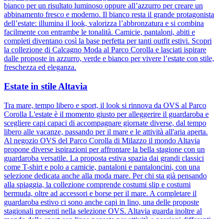
bianco per un risultato luminoso oppure all’azzurro per creare un
abbinamento fresco e moderno. Il bianco resta il grande protagonista
dell’estate: illumina il look, valorizza l’abbronzatura e si combina
facilmente con entrambe le tonalità. Camicie, pantaloni, abiti e
completi diventano così la base perfetta per tanti outfit estivi. Scopri
la collezione di Calcagno Moda al Parco Corolla e lasciati ispirare
dalle proposte in azzurro, verde e bianco per vivere l’estate con stile,
freschezza ed eleganza.
Estate in stile Altavia
Tra mare, tempo libero e sport, il look si rinnova da OVS al Parco
Corolla L'estate è il momento giusto per alleggerire il guardaroba e
scegliere capi capaci di accompagnare giornate diverse, dal tempo
libero alle vacanze, passando per il mare e le attività all'aria aperta.
Al negozio OVS del Parco Corolla di Milazzo il mondo Altavia
propone diverse ispirazioni per affrontare la bella stagione con un
guardaroba versatile. La proposta estiva spazia dai grandi classici
come T-shirt e polo a camicie, pantaloni e pantaloncini, con una
selezione dedicata anche alla moda mare. Per chi sta già pensando
alla spiaggia, la collezione comprende costumi slip e costumi
bermuda, oltre ad accessori e borse per il mare. A completare il
guardaroba estivo ci sono anche capi in lino, una delle proposte
stagionali presenti nella selezione OVS. Altavia guarda inoltre al