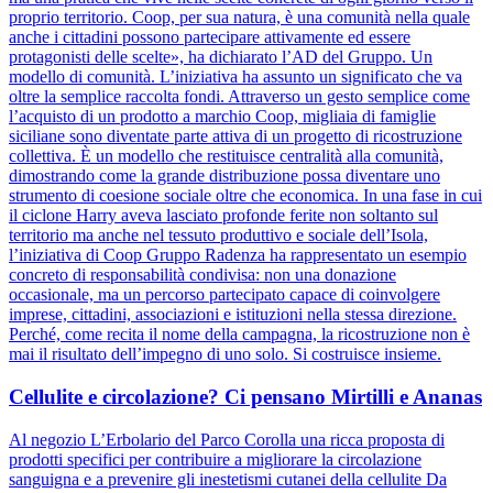
proprio territorio. Coop, per sua natura, è una comunità nella quale
anche i cittadini possono partecipare attivamente ed essere
protagonisti delle scelte», ha dichiarato l’AD del Gruppo. Un
modello di comunità. L’iniziativa ha assunto un significato che va
oltre la semplice raccolta fondi. Attraverso un gesto semplice come
l’acquisto di un prodotto a marchio Coop, migliaia di famiglie
siciliane sono diventate parte attiva di un progetto di ricostruzione
collettiva. È un modello che restituisce centralità alla comunità,
dimostrando come la grande distribuzione possa diventare uno
strumento di coesione sociale oltre che economica. In una fase in cui
il ciclone Harry aveva lasciato profonde ferite non soltanto sul
territorio ma anche nel tessuto produttivo e sociale dell’Isola,
l’iniziativa di Coop Gruppo Radenza ha rappresentato un esempio
concreto di responsabilità condivisa: non una donazione
occasionale, ma un percorso partecipato capace di coinvolgere
imprese, cittadini, associazioni e istituzioni nella stessa direzione.
Perché, come recita il nome della campagna, la ricostruzione non è
mai il risultato dell’impegno di uno solo. Si costruisce insieme.
Cellulite e circolazione? Ci pensano Mirtilli e Ananas
Al negozio L’Erbolario del Parco Corolla una ricca proposta di
prodotti specifici per contribuire a migliorare la circolazione
sanguigna e a prevenire gli inestetismi cutanei della cellulite Da