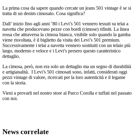
La prima cosa da sapere quando cercate un jeans 501 vintage è se si
tratta di un denim cimosato. Cosa significa?
Dall’ inizio fino agli anni ’80 i Levi’s 501 vennero tessuti su telai a
navetta che producevano pezze con bordi (cimose) rifiniti. La linea
rossa che attraversa la cimosa bianca, visibile solo quando la gamba
viene risvoltata, è il biglietto da visita dei Levi’s 501 premium.
Successivamente i telai a navetta vennero sostituiti con un telaio più
largo, moderno e veloce e i Levi’s persero questo caratteristico
dettaglio.
La cimosa, però, non era solo un dettaglio ma un segno di durabilità
e artigianalità. I Levi’s 501 cimosati sono, infatti, considerati oggi
pezzi vintage di valore, ricercati per la loro autenticità e il legame
con la storia.
Vieni a provarli nel nostro store al Parco Corolla e tuffati nel passato
con noi.
News correlate