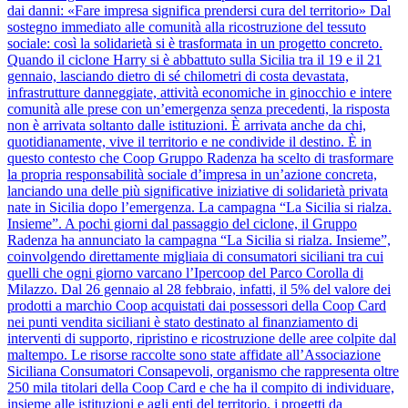
dai danni: «Fare impresa significa prendersi cura del territorio» Dal
sostegno immediato alle comunità alla ricostruzione del tessuto
sociale: così la solidarietà si è trasformata in un progetto concreto.
Quando il ciclone Harry si è abbattuto sulla Sicilia tra il 19 e il 21
gennaio, lasciando dietro di sé chilometri di costa devastata,
infrastrutture danneggiate, attività economiche in ginocchio e intere
comunità alle prese con un’emergenza senza precedenti, la risposta
non è arrivata soltanto dalle istituzioni. È arrivata anche da chi,
quotidianamente, vive il territorio e ne condivide il destino. È in
questo contesto che Coop Gruppo Radenza ha scelto di trasformare
la propria responsabilità sociale d’impresa in un’azione concreta,
lanciando una delle più significative iniziative di solidarietà privata
nate in Sicilia dopo l’emergenza. La campagna “La Sicilia si rialza.
Insieme”. A pochi giorni dal passaggio del ciclone, il Gruppo
Radenza ha annunciato la campagna “La Sicilia si rialza. Insieme”,
coinvolgendo direttamente migliaia di consumatori siciliani tra cui
quelli che ogni giorno varcano l’Ipercoop del Parco Corolla di
Milazzo. Dal 26 gennaio al 28 febbraio, infatti, il 5% del valore dei
prodotti a marchio Coop acquistati dai possessori della Coop Card
nei punti vendita siciliani è stato destinato al finanziamento di
interventi di supporto, ripristino e ricostruzione delle aree colpite dal
maltempo. Le risorse raccolte sono state affidate all’Associazione
Siciliana Consumatori Consapevoli, organismo che rappresenta oltre
250 mila titolari della Coop Card e che ha il compito di individuare,
insieme alle istituzioni e agli enti del territorio, i progetti da