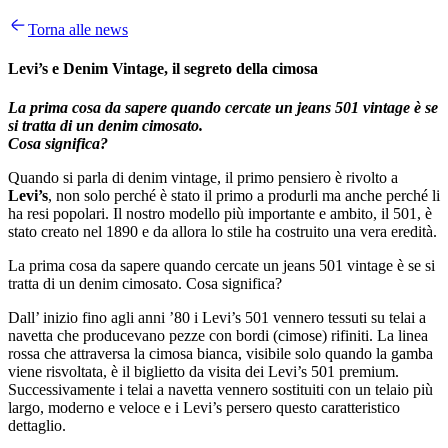
Torna alle news
Levi’s e Denim Vintage, il segreto della cimosa
La prima cosa da sapere quando cercate un jeans 501 vintage è se
si tratta di un denim cimosato.
Cosa significa?
Quando si parla di denim vintage, il primo pensiero è rivolto a
Levi’s
, non solo perché è stato il primo a produrli ma anche perché li
ha resi popolari. Il nostro modello più importante e ambito, il 501, è
stato creato nel 1890 e da allora lo stile ha costruito una vera eredità.
La prima cosa da sapere quando cercate un jeans 501 vintage è se si
tratta di un denim cimosato. Cosa significa?
Dall’ inizio fino agli anni ’80 i Levi’s 501 vennero tessuti su telai a
navetta che producevano pezze con bordi (cimose) rifiniti. La linea
rossa che attraversa la cimosa bianca, visibile solo quando la gamba
viene risvoltata, è il biglietto da visita dei Levi’s 501 premium.
Successivamente i telai a navetta vennero sostituiti con un telaio più
largo, moderno e veloce e i Levi’s persero questo caratteristico
dettaglio.