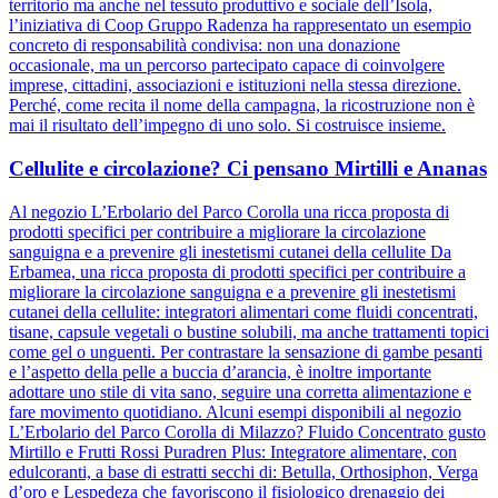
territorio ma anche nel tessuto produttivo e sociale dell’Isola,
l’iniziativa di Coop Gruppo Radenza ha rappresentato un esempio
concreto di responsabilità condivisa: non una donazione
occasionale, ma un percorso partecipato capace di coinvolgere
imprese, cittadini, associazioni e istituzioni nella stessa direzione.
Perché, come recita il nome della campagna, la ricostruzione non è
mai il risultato dell’impegno di uno solo. Si costruisce insieme.
Cellulite e circolazione? Ci pensano Mirtilli e Ananas
Al negozio L’Erbolario del Parco Corolla una ricca proposta di
prodotti specifici per contribuire a migliorare la circolazione
sanguigna e a prevenire gli inestetismi cutanei della cellulite Da
Erbamea, una ricca proposta di prodotti specifici per contribuire a
migliorare la circolazione sanguigna e a prevenire gli inestetismi
cutanei della cellulite: integratori alimentari come fluidi concentrati,
tisane, capsule vegetali o bustine solubili, ma anche trattamenti topici
come gel o unguenti. Per contrastare la sensazione di gambe pesanti
e l’aspetto della pelle a buccia d’arancia, è inoltre importante
adottare uno stile di vita sano, seguire una corretta alimentazione e
fare movimento quotidiano. Alcuni esempi disponibili al negozio
L’Erbolario del Parco Corolla di Milazzo? Fluido Concentrato gusto
Mirtillo e Frutti Rossi Puradren Plus: Integratore alimentare, con
edulcoranti, a base di estratti secchi di: Betulla, Orthosiphon, Verga
d’oro e Lespedeza che favoriscono il fisiologico drenaggio dei