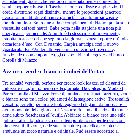
accostamenti grafici che rendono immediatamente riconoscibili
zaini, shopper e borsoni. Tasche esterne, coulisse e applicazioni in
corda diventano segni distintivi, mentre le proporzioni generose
evocano un’attitudine dinamica, a metà strada tra urbanwear e
mondo outdoor. Sono due anime complementari: Naomi punta sulla
versatilità dei toni neutri, Babe porta nella stagione una nota più
energica e sperimentale. A unirle è la stessa idea di movimento,
tradotta in accessori che seguono la giornata senza imporre un’unica
occasione d’uso. Con Dynamic, Carpisa anticipa così il nuovo
guardaroba Fall/Winter attraverso una collezione trasversale,
funzionale e contemporanea, già disponibile al negozio del Parco
Corolla di Milazzo.
Azzurro, verde e bianco: i colori dell’estate
Tre tonalità versatili, perfette per creare look leggeri ed eleganti da
indossare in ogni momento della giornata. Da Calcagno Moda al
Parco Corolla di Milazzo Freschi, luminosi e raffinati, azzurro, verde
e bianco sono tra i colori più amati della stagione estiva. Tre tonalità
versatili, perfette per creare look leggeri ed eleganti da indossare in
ogni momento della giornata. L’azzurro richiama il cielo e il mare e
dona subito freschezza all’outfit. Abbinato al bianco crea uno stile
pulito e raffinato, ideale sia per il tempo libero sia per le occasioni
più eleganti. Il verde, nelle sue sfumature più delicate o intense,
aggiunge un tocco naturale e originale. Può essere accostato al