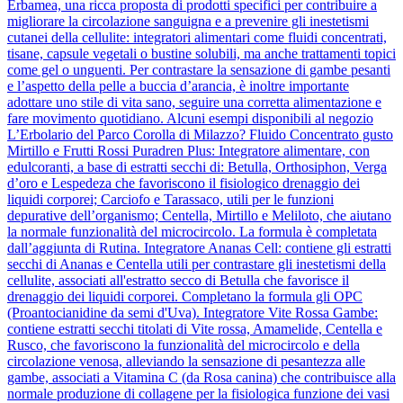
Erbamea, una ricca proposta di prodotti specifici per contribuire a
migliorare la circolazione sanguigna e a prevenire gli inestetismi
cutanei della cellulite: integratori alimentari come fluidi concentrati,
tisane, capsule vegetali o bustine solubili, ma anche trattamenti topici
come gel o unguenti. Per contrastare la sensazione di gambe pesanti
e l’aspetto della pelle a buccia d’arancia, è inoltre importante
adottare uno stile di vita sano, seguire una corretta alimentazione e
fare movimento quotidiano. Alcuni esempi disponibili al negozio
L’Erbolario del Parco Corolla di Milazzo? Fluido Concentrato gusto
Mirtillo e Frutti Rossi Puradren Plus: Integratore alimentare, con
edulcoranti, a base di estratti secchi di: Betulla, Orthosiphon, Verga
d’oro e Lespedeza che favoriscono il fisiologico drenaggio dei
liquidi corporei; Carciofo e Tarassaco, utili per le funzioni
depurative dell’organismo; Centella, Mirtillo e Meliloto, che aiutano
la normale funzionalità del microcircolo. La formula è completata
dall’aggiunta di Rutina. Integratore Ananas Cell: contiene gli estratti
secchi di Ananas e Centella utili per contrastare gli inestetismi della
cellulite, associati all'estratto secco di Betulla che favorisce il
drenaggio dei liquidi corporei. Completano la formula gli OPC
(Proantocianidine da semi d'Uva). Integratore Vite Rossa Gambe:
contiene estratti secchi titolati di Vite rossa, Amamelide, Centella e
Rusco, che favoriscono la funzionalità del microcircolo e della
circolazione venosa, alleviando la sensazione di pesantezza alle
gambe, associati a Vitamina C (da Rosa canina) che contribuisce alla
normale produzione di collagene per la fisiologica funzione dei vasi