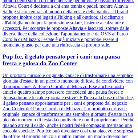
mondo dello sport con linee pensate per attività e passioni differenti.
Altavia Court è dedicata a chi ama tennis e padel, mentre Altavia
Sailing si concentra sul mondo della vela e della nautica. Il brand
propone inoltre capi legati all'hiking e all'outdoor, al ciclismo e
all'abbigliamento per la protezione solare, insieme a calzature e
accessori. Per scoprire le proposte Altavia e lasciarsi ispirare dalle
diverse linee della collezione, l'appuntamento è da OVS al Parco
Corolla di Milazzo: l'estate è già iniziata e potrebbe essere il
momento giusto per dare una rinfrescata al proprio stile.
Pup Ice, il gelato pensato per i cani: una pausa
fresca e golosa da Zoo Center
Un prodotto curioso e originale, capace di trasformare una semplice
giornata d'estate in un piccolo momento di festa da condividere con
il proprio cane. Al Parco Corolla di Milazzo E se anche i nostri
amici a quattro zampe potessero concedersi una pausa fresca e
golosa durante le calde giornate estive? È l'idea alla base di Pup Ice,
il gelato pensato appositamente per i cani e proposto dal negozio
Zoo Center del Parco Corolla di Milazzo. Un prodotto curioso e
originale, capace di trasformare una semplice giornata d'estate in un
piccolo momento di festa da condividere con il proprio cane. Perché,
quando arriva il caldo, anche i nostri fedeli compagni meritano una
coccola speciale. Pup Ice può diventare così una piacevole sorpresa
da offrire al proprio amico a quattro zampe, un modo diverso per