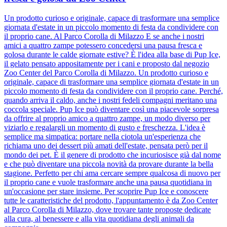
Un prodotto curioso e originale, capace di trasformare una semplice
giornata d'estate in un piccolo momento di festa da condividere con
il proprio cane. Al Parco Corolla di Milazzo E se anche i nostri
amici a quattro zampe potessero concedersi una pausa fresca e
golosa durante le calde giornate estive? È l'idea alla base di Pup Ice,
il gelato pensato appositamente per i cani e proposto dal negozio
Zoo Center del Parco Corolla di Milazzo. Un prodotto curioso e
originale, capace di trasformare una semplice giornata d'estate in un
piccolo momento di festa da condividere con il proprio cane. Perché,
quando arriva il caldo, anche i nostri fedeli compagni meritano una
coccola speciale. Pup Ice può diventare così una piacevole sorpresa
da offrire al proprio amico a quattro zampe, un modo diverso per
viziarlo e regalargli un momento di gusto e freschezza. L'idea è
semplice ma simpatica: portare nella ciotola un'esperienza che
richiama uno dei dessert più amati dell'estate, pensata però per il
mondo dei pet. È il genere di prodotto che incuriosisce già dal nome
e che può diventare una piccola novità da provare durante la bella
stagione. Perfetto per chi ama cercare sempre qualcosa di nuovo per
il proprio cane e vuole trasformare anche una pausa quotidiana in
un'occasione per stare insieme. Per scoprire Pup Ice e conoscere
tutte le caratteristiche del prodotto, l'appuntamento è da Zoo Center
al Parco Corolla di Milazzo, dove trovare tante proposte dedicate
alla cura, al benessere e alla vita quotidiana degli animali da