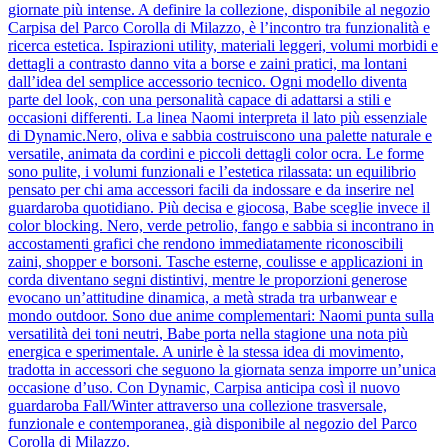
giornate più intense. A definire la collezione, disponibile al negozio
Carpisa del Parco Corolla di Milazzo, è l’incontro tra funzionalità e
ricerca estetica. Ispirazioni utility, materiali leggeri, volumi morbidi e
dettagli a contrasto danno vita a borse e zaini pratici, ma lontani
dall’idea del semplice accessorio tecnico. Ogni modello diventa
parte del look, con una personalità capace di adattarsi a stili e
occasioni differenti. La linea Naomi interpreta il lato più essenziale
di Dynamic.Nero, oliva e sabbia costruiscono una palette naturale e
versatile, animata da cordini e piccoli dettagli color ocra. Le forme
sono pulite, i volumi funzionali e l’estetica rilassata: un equilibrio
pensato per chi ama accessori facili da indossare e da inserire nel
guardaroba quotidiano. Più decisa e giocosa, Babe sceglie invece il
color blocking. Nero, verde petrolio, fango e sabbia si incontrano in
accostamenti grafici che rendono immediatamente riconoscibili
zaini, shopper e borsoni. Tasche esterne, coulisse e applicazioni in
corda diventano segni distintivi, mentre le proporzioni generose
evocano un’attitudine dinamica, a metà strada tra urbanwear e
mondo outdoor. Sono due anime complementari: Naomi punta sulla
versatilità dei toni neutri, Babe porta nella stagione una nota più
energica e sperimentale. A unirle è la stessa idea di movimento,
tradotta in accessori che seguono la giornata senza imporre un’unica
occasione d’uso. Con Dynamic, Carpisa anticipa così il nuovo
guardaroba Fall/Winter attraverso una collezione trasversale,
funzionale e contemporanea, già disponibile al negozio del Parco
Corolla di Milazzo.