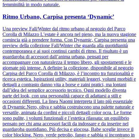
femminilità in modo naturale.
Ritmo Urbano, Carpisa presenta ‘Dynamic’
Una preview Fall/Winter dal ritmo urbano al negozio del Parco
Corolla di Milazzo L’estate è ancora nel pieno, ma la nuova stagione
comincia già a prendere forma. Con Dynamic, Carpisa presenta una
preview della collezione Fall/Winter che guarda alla quotidianità
contemporanea e ai suoi continui cambi di ritmo. Il risultato è un
guardaroba di accessori dall’anima urbana, pensati per
accompagnare con naturalezza il tempo libero, gli spostamenti e le
giornate più intense. A definire la collezione, disponibile al negozio
Carpisa del Parco Corolla di Milazzo, è l’incontro tra funzionalità e
ricerca estetica. Ispirazioni utility, materiali leggeri, volumi morbidi e
dettagli a contrasto danno vita a borse e zaini pratici, ma lontani
dall’idea del semplice accessorio tecnico. Ogni modello diventa
parte del look, con una personalità capace di adattarsi a stili e
occasioni differenti. La linea Naomi interpreta il lato più essenziale
di Dynamic.Nero, oliva e sabbia costruiscono una palette naturale e
versatile, animata da cordini e piccoli dettagli color ocra. Le forme
sono pulite, i volumi funzionali e l’estetica rilassata: un equilibrio
pensato per chi ama accessori facili da indossare e da inserire nel
guardaroba quotidiano. Più decisa e giocosa, Babe sceglie invece il
color blocking. Nero, verde petrolio, fango e sabbia si incontrano in