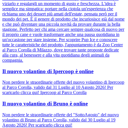
viziarlo e regalargli un momento di gusto e freschezza. L'idea è
semplice ma simpatica: portare nella ciotola un'esperienza che
richiama uno dei dessert più amati dell'estate, pensata però per il
mondo dei pet. È il genere di prodotto che incuriosisce già dal nome
e che può diventare una piccola novità da provare durante la bella
stagione. Perfetto per chi ama cercare sempre qualcosa di nuovo per
il proprio cane e vuole trasformare anche una pausa quotidiana in
un'occasione per stare insieme. Per scoprire Pup Ice e conoscere
tutte le caratteristiche del prodotto, l'appuntamento è da Zoo Center
al Parco Corolla di Milazzo, dove trovare tante proposte dedicate
alla cura, al benessere e alla vita quotidiana degli animali da
compagnia.
Il nuovo volantino di Ipercoop è online
Non perdere le straordinarie offerte del nuovo volantino di Ipercoop
al Parco Corolla, valido dal 31 Luglio al 10 Agosto 2026! Per
scaricarlo clicca qui! Ipercoop al Parco Corolla
Il nuovo volantino di Bruno è online
Non perdere le straordinarie offerte del "SottoAgosto" del nuovo
volantino di Bruno al Parco Corolla, valido dal 30 Luglio al 19
Agosto 2026! Per scaricarlo clicca qui!