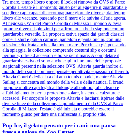
Tra mare, tempo libero e sport, il look si rinnova da OVS al Parco
Corolla L'estate è il momento giusto per alleggerire il guardaroba e
scegliere capi capaci di accompagnare giornate diverse, dal tempo
libero alle vacanze, passando per il mare e le attività all'aria aperta.
Al negozio OVS del Parco Corolla di Milazzo il mondo Altavia
propone diverse ispirazioni per affrontare la bella stagione con un
guardaroba versatile. La proposta estiva spazia dai grandi classici
come T-shirt e polo a camicie, pantaloni e pantaloncini, con una
selezione dedicata anche alla moda mare. Per chi sta già pensando
alla spiaggia, la collezione comprende costumi slip e costumi
bermuda, oltre ad accessori e borse per il mare. A completare il
guardaroba estivo ci sono anche capi in lino, una delle proposte
stagionali presenti nella selezione OVS. Altavia guarda inoltre al
mondo dello sport con linee pensate per attività e passioni differenti.
Altavia Court è dedicata a chi ama tennis e padel, mentre Altavia
Sailing si concentra sul mondo della vela e della nautica. Il brand
propone inoltre capi legati all'hiking e all'outdoor, al ciclismo e
all'abbigliamento per la protezione solare, insieme a calzature e
accessori. Per scoprire le proposte Altavia e lasciarsi ispirare dalle
diverse linee della collezione, l'appuntamento è da OVS al Parco
Corolla di Milazzo: l'estate è già iniziata e potrebbe essere il
momento giusto per dare una rinfrescata al proprio stile.
Pup Ice, il gelato pensato per i cani: una pausa
fresca e golosa da Zoo Center