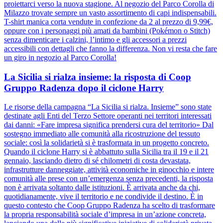
proiettarci verso la nuova stagione. Al negozio del Parco Corolla di
Milazzo trovate sempre un vasto assortimento di capi indispensabili.
T-shirt manica corta vendute in confezione da 2 al prezzo di 9,99€,
oppure con i personaggi più amati da bambini (Pokémon o Stitch)
senza dimenticare i calzini, l’intimo e gli accessori a prezzi
accessibili con dettagli che fanno la differenza. Non vi resta che fare
un giro in negozio al Parco Corolla!
La Sicilia si rialza insieme: la risposta di Coop
Gruppo Radenza dopo il ciclone Harry
Le risorse della campagna “La Sicilia si rialza. Insieme” sono state
destinate agli Enti del Terzo Settore operanti nei territori interessati
dai danni: «Fare impresa significa prendersi cura del territorio» Dal
sostegno immediato alle comunità alla ricostruzione del tessuto
sociale: così la solidarietà si è trasformata in un progetto concreto.
Quando il ciclone Harry si è abbattuto sulla Sicilia tra il 19 e il 21
gennaio, lasciando dietro di sé chilometri di costa devastata,
infrastrutture danneggiate, attività economiche in ginocchio e intere
comunità alle prese con un’emergenza senza precedenti, la risposta
non è arrivata soltanto dalle istituzioni. È arrivata anche da chi,
quotidianamente, vive il territorio e ne condivide il destino. È in
questo contesto che Coop Gruppo Radenza ha scelto di trasformare
la propria responsabilità sociale d’impresa in un’azione concreta,