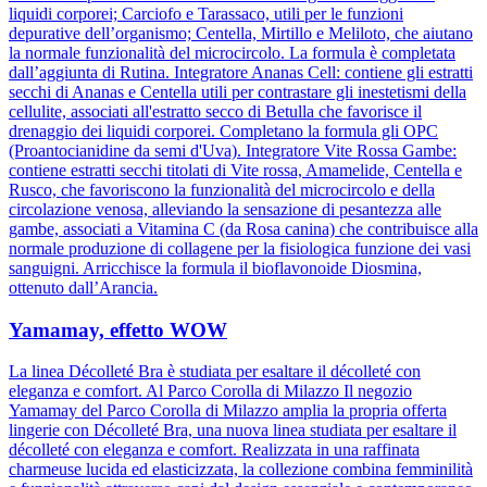
liquidi corporei; Carciofo e Tarassaco, utili per le funzioni
depurative dell’organismo; Centella, Mirtillo e Meliloto, che aiutano
la normale funzionalità del microcircolo. La formula è completata
dall’aggiunta di Rutina. Integratore Ananas Cell: contiene gli estratti
secchi di Ananas e Centella utili per contrastare gli inestetismi della
cellulite, associati all'estratto secco di Betulla che favorisce il
drenaggio dei liquidi corporei. Completano la formula gli OPC
(Proantocianidine da semi d'Uva). Integratore Vite Rossa Gambe:
contiene estratti secchi titolati di Vite rossa, Amamelide, Centella e
Rusco, che favoriscono la funzionalità del microcircolo e della
circolazione venosa, alleviando la sensazione di pesantezza alle
gambe, associati a Vitamina C (da Rosa canina) che contribuisce alla
normale produzione di collagene per la fisiologica funzione dei vasi
sanguigni. Arricchisce la formula il bioflavonoide Diosmina,
ottenuto dall’Arancia.
Yamamay, effetto WOW
La linea Décolleté Bra è studiata per esaltare il décolleté con
eleganza e comfort. Al Parco Corolla di Milazzo Il negozio
Yamamay del Parco Corolla di Milazzo amplia la propria offerta
lingerie con Décolleté Bra, una nuova linea studiata per esaltare il
décolleté con eleganza e comfort. Realizzata in una raffinata
charmeuse lucida ed elasticizzata, la collezione combina femminilità