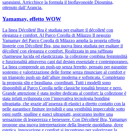
sanguigni. Arricchisce la formula il bioflavonoide Diosmina,
ottenuto dall’Arancia.
Yamamay, effetto WOW
La linea Décolleté Bra è studiata per esaltare il décolleté con
eleganza e comfort. Al Parco Corolla di Milazzo Il negozio
Yamamay del Parco Corolla di Milazzo amplia la propria offerta
lingerie con Décolleté Bra, una nuova linea studiata per esaltare il
décolleté con eleganza e comfort. Realizzata in una raffinata
charmeuse lucida ed elasticizzata, la collezione combina femminilità
e funzionalità attraverso capi dal design essenziale e contemporaneo.
La linea comprende un push-up senza ferretto, pensato per garantire
sostegno e valorizzazione delle forme senza rinunciare al comfort e
un triangolo push-up dall’allure moderna e sofisticata. Completano
la proposta slip e brasiliana, coordinati. Tutti i modelli sono
disponibili al Parco Corolla nelle classiche tonalità bronze e nero.
Grande attenzione è stata inoltre dedicata al comfort: la collezione è
stata infatti sviluppata con l’innovativa tecnologia bonding
ultrapiatta, che grazie all’assenza di elastici a diretto contatto con la
pelle garantisce finiture invisibili e una vestibilità impeccabile sotto
ogni outfit, spalline e ganci ultrapiatti, assicurano inoltre una
sensazione di leggerezza e benessere. Con Décolleté Bra, Yamamay
propone una nuova interpretazione della lingerie quotidiana, dove
estetica, innovazione e comfort si incontrano per valorizzare la