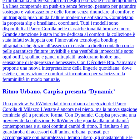
e funzionalità attraverso capi dal design essenziale e contemporaneo.
La linea comprende un push-up senza ferretto, pensato per garantire
sostegno e valorizzazione delle forme senza rinunciare al comfort e
un triangolo push-up dall’allure moderna e sofisticata. Completano
la proposta slip e brasiliana, coordinati. Tutti i modelli sono
disponibili al Parco Corolla nelle classiche tonalità bronze e nero.
Grande attenzione è stata inoltre dedicata al comfort: la collezione è
stata infatti sviluppata con l’innovativa tecnologia bonding
ultrapiatta, che grazie all’assenza di elastici a diretto contatto con la
pelle garantisce finiture invisibili e una vestibilità impeccabile sotto
ogni outfit, spalline e ganci ultrapiatti, assicurano inoltre una
sensazione di leggerezza e benessere. Con Décolleté Bra, Yamamay
propone una nuova interpretazione della lingerie quotidiana, dove
estetica, innovazione e comfort si incontrano per valorizzare la
femminilità in modo naturale.
Ritmo Urbano, Carpisa presenta ‘Dynamic’
Una preview Fall/Winter dal ritmo urbano al negozio del Parco
Corolla di Milazzo L’estate è ancora nel pieno, ma la nuova stagione
comincia già a prendere forma. Con Dynamic, Carpisa presenta una
preview della collezione Fall/Winter che guarda alla quotidianità
contemporanea e ai suoi continui cambi di ritmo. Il risultato è un
guardaroba di accessori dall’anima urbana, pensati per
accompagnare con naturalezza il tempo libero, gli spostamenti e le