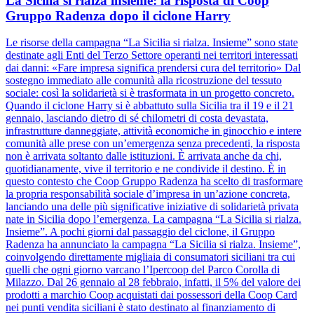
La Sicilia si rialza insieme: la risposta di Coop
Gruppo Radenza dopo il ciclone Harry
Le risorse della campagna “La Sicilia si rialza. Insieme” sono state
destinate agli Enti del Terzo Settore operanti nei territori interessati
dai danni: «Fare impresa significa prendersi cura del territorio» Dal
sostegno immediato alle comunità alla ricostruzione del tessuto
sociale: così la solidarietà si è trasformata in un progetto concreto.
Quando il ciclone Harry si è abbattuto sulla Sicilia tra il 19 e il 21
gennaio, lasciando dietro di sé chilometri di costa devastata,
infrastrutture danneggiate, attività economiche in ginocchio e intere
comunità alle prese con un’emergenza senza precedenti, la risposta
non è arrivata soltanto dalle istituzioni. È arrivata anche da chi,
quotidianamente, vive il territorio e ne condivide il destino. È in
questo contesto che Coop Gruppo Radenza ha scelto di trasformare
la propria responsabilità sociale d’impresa in un’azione concreta,
lanciando una delle più significative iniziative di solidarietà privata
nate in Sicilia dopo l’emergenza. La campagna “La Sicilia si rialza.
Insieme”. A pochi giorni dal passaggio del ciclone, il Gruppo
Radenza ha annunciato la campagna “La Sicilia si rialza. Insieme”,
coinvolgendo direttamente migliaia di consumatori siciliani tra cui
quelli che ogni giorno varcano l’Ipercoop del Parco Corolla di
Milazzo. Dal 26 gennaio al 28 febbraio, infatti, il 5% del valore dei
prodotti a marchio Coop acquistati dai possessori della Coop Card
nei punti vendita siciliani è stato destinato al finanziamento di