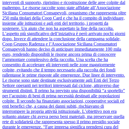
interventi di supporto, ripristino e ricostruzione delle aree colpite dal
maltempo. Le risorse raccolte sono state affidate all’Associazione
Siciliana Consumatori Consapevoli, organismo che rappresenta oltre
250 mila titolari della Coop Card e che ha il compito di individuare,
insieme alle istituzioni e agli enti del territorio, i progetti da
sostenere. Un aiuto che non ha aspettato la fine della raccolta.
L’aspetto più significativo dell’iniziativa è però arrivato pochi giorni
dopo. Invece di attendere la conclusione della campagna solidale,
Coop Gruppo Radenza e l’Associazione Siciliana Consumatori
Consapevoli hanno deciso di anticipare immediatamente 100 mila
euro, rendendo disponibili le risorse ancora prima di conoscere
l’ammontare complessivo della raccolta. Una scelta che ha
consentito di accelerare gli interventi nelle zone maggiormente
colpite, evitando che il tempo necessario alla raccolta dei fondi
rallentasse le prime risposte alle emergenze. Due linee di intervento.
Le risorse sono state destinate esclusivamente agli Enti del Terzo
Settore operanti nei territori interessati dal ciclone, attraverso due
strumenti distinti. Il primo ha previsto una disponibilità “a sportello”
per l’acquisto di beni di prima necessità destinati alle popolazioni
colpite. Il secondo ha finanziato associazioni, cooperative sociali ed
enti benefici che, a causa dei danni subiti, rischiavano di
interrompere la propria attività istituzionale. L’obiettivo non era
soltanto aiutare chi aveva perso beni materiali, ma preservare quella
rete di solidarietà che rappresenta spesso il primo presidio sociale
durante le emergenze. “Fare impresa significa prendersi cura del