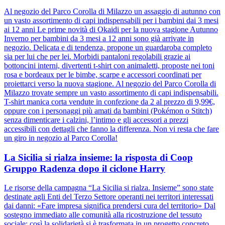
Al negozio del Parco Corolla di Milazzo un assaggio di autunno con
un vasto assortimento di capi indispensabili per i bambini dai 3 mesi
ai 12 anni Le prime novità di Okaidi per la nuova stagione Autunno
Inverno per bambini da 3 mesi a 12 anni sono già arrivate in
negozio. Delicata e di tendenza, propone un guardaroba completo
sia per lui che per lei. Morbidi pantaloni regolabili grazie ai
bottoncini interni, divertenti t-shirt con animaletti, proposte nei toni
rosa e bordeaux per le bimbe, scarpe e accessori coordinati per
proiettarci verso la nuova stagione. Al negozio del Parco Corolla di
Milazzo trovate sempre un vasto assortimento di capi indispensabili.
T-shirt manica corta vendute in confezione da 2 al prezzo di 9,99€,
oppure con i personaggi più amati da bambini (Pokémon o Stitch)
senza dimenticare i calzini, l’intimo e gli accessori a prezzi
accessibili con dettagli che fanno la differenza. Non vi resta che fare
un giro in negozio al Parco Corolla!
La Sicilia si rialza insieme: la risposta di Coop
Gruppo Radenza dopo il ciclone Harry
Le risorse della campagna “La Sicilia si rialza. Insieme” sono state
destinate agli Enti del Terzo Settore operanti nei territori interessati
dai danni: «Fare impresa significa prendersi cura del territorio» Dal
sostegno immediato alle comunità alla ricostruzione del tessuto
sociale: così la solidarietà si è trasformata in un progetto concreto.