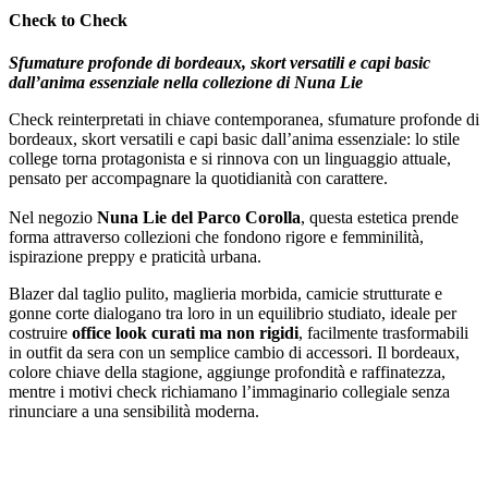
Check to Check
Sfumature profonde di bordeaux, skort versatili e capi basic
dall’anima essenziale nella collezione di Nuna Lie
Check reinterpretati in chiave contemporanea, sfumature profonde di
bordeaux, skort versatili e capi basic dall’anima essenziale: lo stile
college torna protagonista e si rinnova con un linguaggio attuale,
pensato per accompagnare la quotidianità con carattere.
Nel negozio
Nuna Lie del Parco Corolla
, questa estetica prende
forma attraverso collezioni che fondono rigore e femminilità,
ispirazione preppy e praticità urbana.
Blazer dal taglio pulito, maglieria morbida, camicie strutturate e
gonne corte dialogano tra loro in un equilibrio studiato, ideale per
costruire
office look curati ma non rigidi
, facilmente trasformabili
in outfit da sera con un semplice cambio di accessori. Il bordeaux,
colore chiave della stagione, aggiunge profondità e raffinatezza,
mentre i motivi check richiamano l’immaginario collegiale senza
rinunciare a una sensibilità moderna.