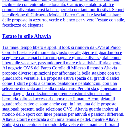
facilmente con entrambe le tonalità. Camicie, pantaloni, abiti e
completi diventano così la base perfetta per tanti outfit estivi. Scopri
la collezione di Calcagno Moda al Parco Corolla e lasciati ispirare
dalle proposte in azzurro, verde e bianco per vivere l’estate con stile,
freschezza ed eleganza.
Estate in stile Altavia
Tra mare, tempo libero e sport, il look si rinnova da OVS al Parco
Corolla L'estate è il momento giusto per alleggerire il guardaroba e
scegliere capi capaci di accompagnare giornate diverse, dal tempo
libero alle vacanze, passando per il mare e le attività all'aria aperta.
Al negozio OVS del Parco Corolla di Milazzo il mondo Altavia
propone diverse ispirazioni per affrontare la bella stagione con un
guardaroba versatile. La proposta estiva spazia dai grandi classici
come T-shirt e polo a camicie, pantaloni e pantaloncini, con una
selezione dedicata anche alla moda mare. Per chi sta già pensando
alla spiaggia, la collezione comprende costumi slip e costumi
bermuda, oltre ad accessori e borse per il mare. A completare il
guardaroba estivo ci sono anche capi in lino, una delle proposte
stagionali presenti nella selezione OVS. Altavia guarda inoltre al
mondo dello sport con linee pensate per attività e passioni differenti.
Altavia Court è dedicata a chi ama tennis e padel, mentre Altavia
Sailing si concentra sul mondo della vela e della nautica. Il brand