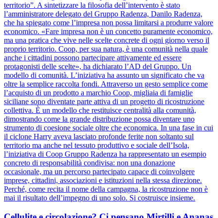
territorio”. A sintetizzare la filosofia dell’intervento è stato
l’amministratore delegato del Gruppo Radenza, Danilo Radenza,
che ha spiegato come l’impresa non possa limitarsi a produrre valore
economico. «Fare impresa non è un concetto puramente economico,
ma una pratica che vive nelle scelte concrete di ogni giorno verso il
proprio territorio. Coop, per sua natura, è una comunità nella quale
anche i cittadini possono partecipare attivamente ed essere
protagonisti delle scelte», ha dichiarato l’AD del Gruppo. Un
modello di comunità. L’iniziativa ha assunto un significato che va
oltre la semplice raccolta fondi. Attraverso un gesto semplice come
l’acquisto di un prodotto a marchio Coop, migliaia di famiglie
siciliane sono diventate parte attiva di un progetto di ricostruzione
collettiva. È un modello che restituisce centralità alla comunità,
dimostrando come la grande distribuzione possa diventare uno
strumento di coesione sociale oltre che economica. In una fase in cui
il ciclone Harry aveva lasciato profonde ferite non soltanto sul
territorio ma anche nel tessuto produttivo e sociale dell’Isola,
l’iniziativa di Coop Gruppo Radenza ha rappresentato un esempio
concreto di responsabilità condivisa: non una donazione
occasionale, ma un percorso partecipato capace di coinvolgere
imprese, cittadini, associazioni e istituzioni nella stessa direzione.
Perché, come recita il nome della campagna, la ricostruzione non è
mai il risultato dell’impegno di uno solo. Si costruisce insieme.
Cellulite e circolazione? Ci pensano Mirtilli e Ananas