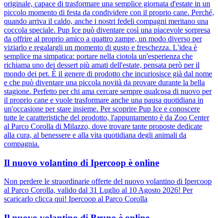
originale, capace di trasformare una semplice giornata d'estate in un
piccolo momento di festa da condividere con il proprio cane. Perché,
quando arriva il caldo, anche i nostri fedeli compagni meritano una
coccola speciale. Pup Ice può diventare così una piacevole sorpresa
da offrire al proprio amico a quattro zampe, un modo diverso per
viziarlo e regalargli un momento di gusto e freschezza. L'idea è
semplice ma simpatica: portare nella ciotola un'esperienza che
richiama uno dei dessert più amati dell'estate, pensata però per il
mondo dei pet. È il genere di prodotto che incuriosisce già dal nome
e che può diventare una piccola novità da provare durante la bella
stagione. Perfetto per chi ama cercare sempre qualcosa di nuovo per
il proprio cane e vuole trasformare anche una pausa quotidiana in
un'occasione per stare insieme. Per scoprire Pup Ice e conoscere
tutte le caratteristiche del prodotto, l'appuntamento è da Zoo Center
al Parco Corolla di Milazzo, dove trovare tante proposte dedicate
alla cura, al benessere e alla vita quotidiana degli animali da
compagnia.
Il nuovo volantino di Ipercoop è online
Non perdere le straordinarie offerte del nuovo volantino di Ipercoop
al Parco Corolla, valido dal 31 Luglio al 10 Agosto 2026! Per
scaricarlo clicca qui! Ipercoop al Parco Corolla
Il nuovo volantino di Bruno è online