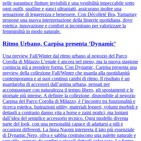
pelle garantisce finiture invisibili e una vestibilità impeccabile sotto
ogni outfit, spalline e ganci ultrapiatti, assicurano inoltre una
sensazione di leggerezza e benessere. Con Décolleté Bra, Yamamay
propone una nuova interpretazione della lingerie quotidiana, dove
estetica, innovazione e comfort si incontrano per valorizzare la
femminilità in modo naturale.
Ritmo Urbano, Carpisa presenta ‘Dynamic’
Una preview Fall/Winter dal ritmo urbano al negozio del Parco
Corolla di Milazzo L’estate è ancora nel pieno, ma la nuova stagione
comincia già a prendere forma. Con Dynamic, Carpisa presenta una
preview della collezione Fall/Winter che guarda alla quotidianità
contemporanea e ai suoi continui cambi di ritmo. Il risultato è un
guardaroba di accessori dall’anima urbana, pensati per
accompagnare con naturalezza il tempo libero, gli spostamenti e le
giornate più intense. A definire la collezione, disponibile al negozio
Carpisa del Parco Corolla di Milazzo, è l’incontro tra funzionalità e
ricerca estetica. Ispirazioni utility, materiali leggeri, volumi morbidi e
dettagli a contrasto danno vita a borse e zaini pratici, ma lontani
dall’idea del semplice accessorio tecnico. Ogni modello diventa
parte del look, con una personalità capace di adattarsi a stili e
occasioni differenti. La linea Naomi interpreta il lato più essenziale
di Dynamic.Nero, oliva e sabbia costruiscono una palette naturale e
versatile, animata da cordini e piccoli dettagli color ocra. Le forme