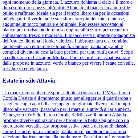
ogni momento della giornata. L’azzurro richiama il cielo e il mare e
dona subito freschezza all’outfit. Abbinato al bianco crea uno stile
pulito e raffinato, ideale sia per il tempo libero sia per le occasioni
più eleganti. Il verde, nelle sue sfumature più delicate o intense,
aggiunge un tocco naturale e originale. Può essere accostato al
bianco per un risultato luminoso oppure all’azzurro per creare un
abbinamento fresco e moderno. Il bianco resta il grande protagonista
dell’estate: illumina il look, valorizza l’abbronzatura e si combina
facilmente con entrambe le tonalità. Camicie, pantaloni, abiti e
completi diventano così la base perfetta per tanti outfit estivi. Scopri
la collezione di Calcagno Moda al Parco Corolla e lasciati ispirare
dalle proposte in azzurro, verde e bianco per vivere l’estate con stile,
freschezza ed eleganza.
Estate in stile Altavia
Tra mare, tempo libero e sport, il look si rinnova da OVS al Parco
Corolla L'estate è il momento giusto per alleggerire il guardaroba e
scegliere capi capaci di accompagnare giornate diverse, dal tempo
libero alle vacanze, passando per il mare e le attività all'aria aperta.
Al negozio OVS del Parco Corolla di Milazzo il mondo Altavia
propone diverse ispirazioni per affrontare la bella stagione con un
guardaroba versatile. La proposta estiva spazia dai grandi classici
come T-shirt e polo a camicie, pantaloni e pantaloncini, con una
selezione dedicata anche alla moda mare. Per chi sta già pensando