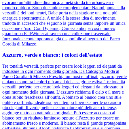
evocano un’attitudine dinamica, a metà strada tra urbanwear e
mondo outdoor. Sono due anime complementari: Naomi punta sulla
versatilità dei toni neutri, Babe porta nella stagione una nota più
energica e sperimentale. A unirle è la stessa idea di movimento,
tradotta in accessori che seguono la giornata senza imporre un’unica
occasione d’uso. Con Dynamic, Carpisa anticipa così il nuovo
guardaroba Fall/Winter attraverso una collezione trasversale,
funzionale e contemporanea, già disponibile al negozio del Parco
Corolla di Milazzo.
Azzurro, verde e bianco: i colori dell’estate
Tre tonalità versatili, perfette per creare look leggeri ed eleganti da
indossare in ogni momento della giornata. Da Calcagno Moda al
Parco Corolla di Milazzo Freschi, luminosi e raffinati, azzurro, verde
e bianco sono tra i colori più amati della stagione estiva. Tre tonalità
versatili, perfette per creare look leggeri ed eleganti da indossare in
ogni momento della giornata. L’azzurro richiama il cielo e il mare e
dona subito freschezza all’outfit. Abbinato al bianco crea uno stile
pulito e raffinato, ideale sia per il tempo libero sia per le occasioni
più eleganti. Il verde, nelle sue sfumature più delicate o intense,
aggiunge un tocco naturale e originale. Può essere accostato al
bianco per un risultato luminoso oppure all’azzurro per creare un
abbinamento fresco e moderno. Il bianco resta il grande protagonista
dell’estate: illumina il look, valorizza l’abbronzatura e si combina