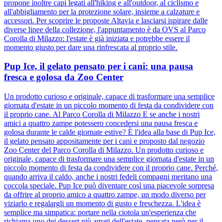
propone inoltre capi legati all'hiking e all'outdoor, al ciclismo e
all'abbigliamento per la protezione solare, insieme a calzature e
accessori. Per scoprire le proposte Altavia e lasciarsi ispirare dalle
diverse linee della collezione, l'appuntamento è da OVS al Parco
Corolla di Milazzo: l'estate è già iniziata e potrebbe essere il
momento giusto per dare una rinfrescata al proprio stile.
Pup Ice, il gelato pensato per i cani: una pausa
fresca e golosa da Zoo Center
Un prodotto curioso e originale, capace di trasformare una semplice
giornata d'estate in un piccolo momento di festa da condividere con
il proprio cane. Al Parco Corolla di Milazzo E se anche i nostri
amici a quattro zampe potessero concedersi una pausa fresca e
golosa durante le calde giornate estive? È l'idea alla base di Pup Ice,
il gelato pensato appositamente per i cani e proposto dal negozio
Zoo Center del Parco Corolla di Milazzo. Un prodotto curioso e
originale, capace di trasformare una semplice giornata d'estate in un
piccolo momento di festa da condividere con il proprio cane. Perché,
quando arriva il caldo, anche i nostri fedeli compagni meritano una
coccola speciale. Pup Ice può diventare così una piacevole sorpresa
da offrire al proprio amico a quattro zampe, un modo diverso per
viziarlo e regalargli un momento di gusto e freschezza. L'idea è
semplice ma simpatica: portare nella ciotola un'esperienza che
richiama uno dei dessert più amati dell'estate, pensata però per il