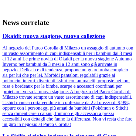
News correlate
Okaidi: nuova stagione, nuova collezione
Al negozio del Parco Corolla di Milazzo un assaggio di autunno con
un vasto assortimento di capi indispensabili per i bambini dai 3 mesi
ai 12 anni Le prime novità di Okaidi per la nuova stagione Autunno
Inverno per bambini da 3 mesi a 12 anni sono già arrivate in
negozio. Delicata e di tendenza, propone un guardaroba completo
sia per lui che per lei. Morbidi pantaloni regolabili grazie ai
bottoncini interni, divertenti t-shirt con animaletti, proposte nei toni
rosa e bordeaux per le bimbe, scarpe e accessori coordinati per
proiettarci verso la nuova stagione. Al negozio del Parco Corolla di
Milazzo trovate sempre un vasto assortimento di capi indispensabili.
T-shirt manica corta vendute in confezione da 2 al prezzo di 9,99€,
oppure con i personaggi più amati da bambini (Pokémon o Stitch)
senza dimenticare i calzini, l’intimo e gli accessori a prezzi
accessibili con dettagli che fanno la differenza. Non vi resta che fare
un giro in negozio al Parco Corolla!