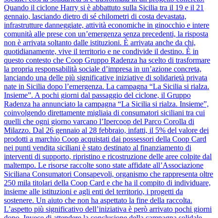
Quando il ciclone Harry si è abbattuto sulla Sicilia tra il 19 e il 21
gennaio, lasciando dietro di sé chilometri di costa devastata,
infrastrutture danneggiate, attività economiche in ginocchio e intere
comunità alle prese con un’emergenza senza precedenti, la risposta
non è arrivata soltanto dalle istituzioni. È arrivata anche da chi,
quotidianamente, vive il territorio e ne condivide il destino. È in
questo contesto che Coop Gruppo Radenza ha scelto di trasformare
la propria responsabilità sociale d’impresa in un’azione concreta,
lanciando una delle più significative iniziative di solidarietà privata
nate in Sicilia dopo l’emergenza. La campagna “La Sicilia si rialza.
Insieme”. A pochi giorni dal passaggio del ciclone, il Gruppo
Radenza ha annunciato la campagna “La Sicilia si rialza. Insieme”,
coinvolgendo direttamente migliaia di consumatori siciliani tra cui
quelli che ogni giorno varcano l’Ipercoop del Parco Corolla di
Milazzo. Dal 26 gennaio al 28 febbraio, infatti, il 5% del valore dei
prodotti a marchio Coop acquistati dai possessori della Coop Card
nei punti vendita siciliani è stato destinato al finanziamento di
interventi di supporto, ripristino e ricostruzione delle aree colpite dal
maltempo. Le risorse raccolte sono state affidate all’Associazione
Siciliana Consumatori Consapevoli, organismo che rappresenta oltre
250 mila titolari della Coop Card e che ha il compito di individuare,
insieme alle istituzioni e agli enti del territorio, i progetti da
sostenere. Un aiuto che non ha aspettato la fine della raccolta.
L’aspetto più significativo dell’iniziativa è però arrivato pochi giorni
dopo. Invece di attendere la conclusione della campagna solidale,