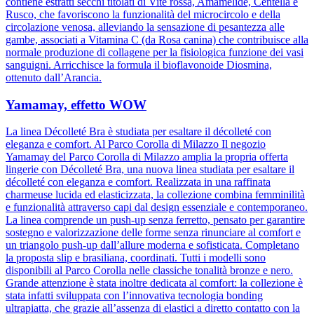
contiene estratti secchi titolati di Vite rossa, Amamelide, Centella e
Rusco, che favoriscono la funzionalità del microcircolo e della
circolazione venosa, alleviando la sensazione di pesantezza alle
gambe, associati a Vitamina C (da Rosa canina) che contribuisce alla
normale produzione di collagene per la fisiologica funzione dei vasi
sanguigni. Arricchisce la formula il bioflavonoide Diosmina,
ottenuto dall’Arancia.
Yamamay, effetto WOW
La linea Décolleté Bra è studiata per esaltare il décolleté con
eleganza e comfort. Al Parco Corolla di Milazzo Il negozio
Yamamay del Parco Corolla di Milazzo amplia la propria offerta
lingerie con Décolleté Bra, una nuova linea studiata per esaltare il
décolleté con eleganza e comfort. Realizzata in una raffinata
charmeuse lucida ed elasticizzata, la collezione combina femminilità
e funzionalità attraverso capi dal design essenziale e contemporaneo.
La linea comprende un push-up senza ferretto, pensato per garantire
sostegno e valorizzazione delle forme senza rinunciare al comfort e
un triangolo push-up dall’allure moderna e sofisticata. Completano
la proposta slip e brasiliana, coordinati. Tutti i modelli sono
disponibili al Parco Corolla nelle classiche tonalità bronze e nero.
Grande attenzione è stata inoltre dedicata al comfort: la collezione è
stata infatti sviluppata con l’innovativa tecnologia bonding
ultrapiatta, che grazie all’assenza di elastici a diretto contatto con la