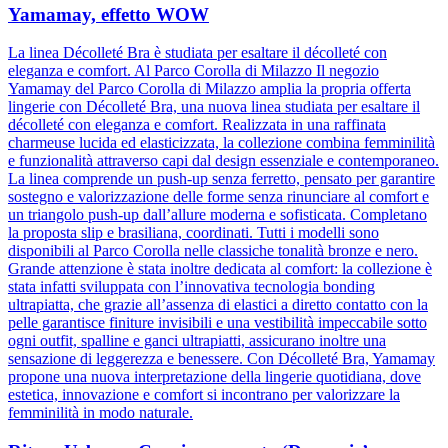
Yamamay, effetto WOW
La linea Décolleté Bra è studiata per esaltare il décolleté con
eleganza e comfort. Al Parco Corolla di Milazzo Il negozio
Yamamay del Parco Corolla di Milazzo amplia la propria offerta
lingerie con Décolleté Bra, una nuova linea studiata per esaltare il
décolleté con eleganza e comfort. Realizzata in una raffinata
charmeuse lucida ed elasticizzata, la collezione combina femminilità
e funzionalità attraverso capi dal design essenziale e contemporaneo.
La linea comprende un push-up senza ferretto, pensato per garantire
sostegno e valorizzazione delle forme senza rinunciare al comfort e
un triangolo push-up dall’allure moderna e sofisticata. Completano
la proposta slip e brasiliana, coordinati. Tutti i modelli sono
disponibili al Parco Corolla nelle classiche tonalità bronze e nero.
Grande attenzione è stata inoltre dedicata al comfort: la collezione è
stata infatti sviluppata con l’innovativa tecnologia bonding
ultrapiatta, che grazie all’assenza di elastici a diretto contatto con la
pelle garantisce finiture invisibili e una vestibilità impeccabile sotto
ogni outfit, spalline e ganci ultrapiatti, assicurano inoltre una
sensazione di leggerezza e benessere. Con Décolleté Bra, Yamamay
propone una nuova interpretazione della lingerie quotidiana, dove
estetica, innovazione e comfort si incontrano per valorizzare la
femminilità in modo naturale.