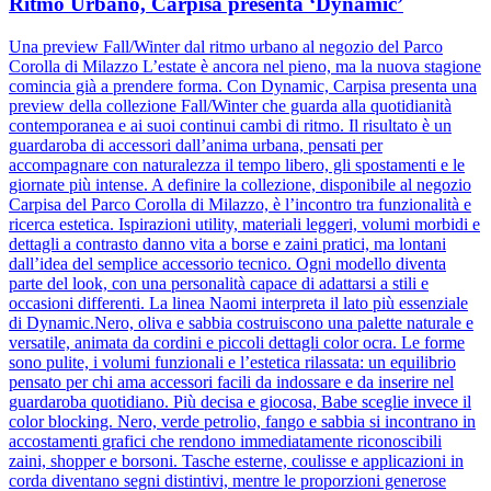
Ritmo Urbano, Carpisa presenta ‘Dynamic’
Una preview Fall/Winter dal ritmo urbano al negozio del Parco
Corolla di Milazzo L’estate è ancora nel pieno, ma la nuova stagione
comincia già a prendere forma. Con Dynamic, Carpisa presenta una
preview della collezione Fall/Winter che guarda alla quotidianità
contemporanea e ai suoi continui cambi di ritmo. Il risultato è un
guardaroba di accessori dall’anima urbana, pensati per
accompagnare con naturalezza il tempo libero, gli spostamenti e le
giornate più intense. A definire la collezione, disponibile al negozio
Carpisa del Parco Corolla di Milazzo, è l’incontro tra funzionalità e
ricerca estetica. Ispirazioni utility, materiali leggeri, volumi morbidi e
dettagli a contrasto danno vita a borse e zaini pratici, ma lontani
dall’idea del semplice accessorio tecnico. Ogni modello diventa
parte del look, con una personalità capace di adattarsi a stili e
occasioni differenti. La linea Naomi interpreta il lato più essenziale
di Dynamic.Nero, oliva e sabbia costruiscono una palette naturale e
versatile, animata da cordini e piccoli dettagli color ocra. Le forme
sono pulite, i volumi funzionali e l’estetica rilassata: un equilibrio
pensato per chi ama accessori facili da indossare e da inserire nel
guardaroba quotidiano. Più decisa e giocosa, Babe sceglie invece il
color blocking. Nero, verde petrolio, fango e sabbia si incontrano in
accostamenti grafici che rendono immediatamente riconoscibili
zaini, shopper e borsoni. Tasche esterne, coulisse e applicazioni in
corda diventano segni distintivi, mentre le proporzioni generose