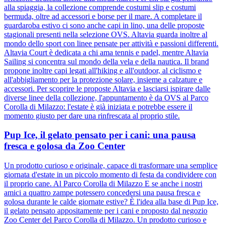
alla spiaggia, la collezione comprende costumi slip e costumi
bermuda, oltre ad accessori e borse per il mare. A completare il
guardaroba estivo ci sono anche capi in lino, una delle proposte
stagionali presenti nella selezione OVS. Altavia guarda inoltre al
mondo dello sport con linee pensate per attività e passioni differenti.
Altavia Court è dedicata a chi ama tennis e padel, mentre Altavia
Sailing si concentra sul mondo della vela e della nautica. Il brand
propone inoltre capi legati all'hiking e all'outdoor, al ciclismo e
all'abbigliamento per la protezione solare, insieme a calzature e
accessori. Per scoprire le proposte Altavia e lasciarsi ispirare dalle
diverse linee della collezione, l'appuntamento è da OVS al Parco
Corolla di Milazzo: l'estate è già iniziata e potrebbe essere il
momento giusto per dare una rinfrescata al proprio stile.
Pup Ice, il gelato pensato per i cani: una pausa
fresca e golosa da Zoo Center
Un prodotto curioso e originale, capace di trasformare una semplice
giornata d'estate in un piccolo momento di festa da condividere con
il proprio cane. Al Parco Corolla di Milazzo E se anche i nostri
amici a quattro zampe potessero concedersi una pausa fresca e
golosa durante le calde giornate estive? È l'idea alla base di Pup Ice,
il gelato pensato appositamente per i cani e proposto dal negozio
Zoo Center del Parco Corolla di Milazzo. Un prodotto curioso e