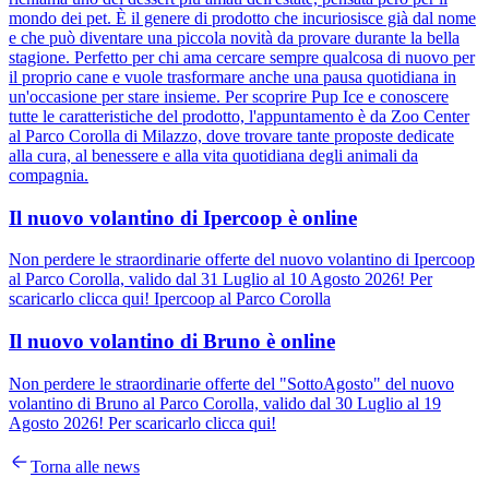
mondo dei pet. È il genere di prodotto che incuriosisce già dal nome
e che può diventare una piccola novità da provare durante la bella
stagione. Perfetto per chi ama cercare sempre qualcosa di nuovo per
il proprio cane e vuole trasformare anche una pausa quotidiana in
un'occasione per stare insieme. Per scoprire Pup Ice e conoscere
tutte le caratteristiche del prodotto, l'appuntamento è da Zoo Center
al Parco Corolla di Milazzo, dove trovare tante proposte dedicate
alla cura, al benessere e alla vita quotidiana degli animali da
compagnia.
Il nuovo volantino di Ipercoop è online
Non perdere le straordinarie offerte del nuovo volantino di Ipercoop
al Parco Corolla, valido dal 31 Luglio al 10 Agosto 2026! Per
scaricarlo clicca qui! Ipercoop al Parco Corolla
Il nuovo volantino di Bruno è online
Non perdere le straordinarie offerte del "SottoAgosto" del nuovo
volantino di Bruno al Parco Corolla, valido dal 30 Luglio al 19
Agosto 2026! Per scaricarlo clicca qui!
Torna alle news