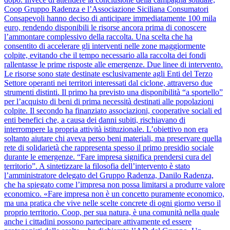
Coop Gruppo Radenza e l’Associazione Siciliana Consumatori
Consapevoli hanno deciso di anticipare immediatamente 100 mila
euro, rendendo disponibili le risorse ancora prima di conoscere
l’ammontare complessivo della raccolta. Una scelta che ha
consentito di accelerare gli interventi nelle zone maggiormente
colpite, evitando che il tempo necessario alla raccolta dei fondi
rallentasse le prime risposte alle emergenze. Due linee di intervento.
Le risorse sono state destinate esclusivamente agli Enti del Terzo
Settore operanti nei territori interessati dal ciclone, attraverso due
strumenti distinti. Il primo ha previsto una disponibilità “a sportello”
per l’acquisto di beni di prima necessità destinati alle popolazioni
colpite. Il secondo ha finanziato associazioni, cooperative sociali ed
enti benefici che, a causa dei danni subiti, rischiavano di
interrompere la propria attività istituzionale. L’obiettivo non era
soltanto aiutare chi aveva perso beni materiali, ma preservare quella
rete di solidarietà che rappresenta spesso il primo presidio sociale
durante le emergenze. “Fare impresa significa prendersi cura del
territorio”. A sintetizzare la filosofia dell’intervento è stato
l’amministratore delegato del Gruppo Radenza, Danilo Radenza,
che ha spiegato come l’impresa non possa limitarsi a produrre valore
economico. «Fare impresa non è un concetto puramente economico,
ma una pratica che vive nelle scelte concrete di ogni giorno verso il
proprio territorio. Coop, per sua natura, è una comunità nella quale
anche i cittadini possono partecipare attivamente ed essere