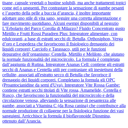
tisane, capsule vegetali o bustine solubili, ma anche trattamenti topici
come gel o unguenti. Per contrastare la sensazione di gambe pesanti
e l’aspetto della pelle a buccia d’arancia, è inoltre importante
adottare uno stile di vita sano, seguire una corretta alimentazione e
fare movimento quotidiano. Alcuni esempi disponibili al negozio
L’Erbolario del Parco Corolla di Milazzo? Fluido Concentrato gusto
Mirtillo e Frutti Rossi Puradren Plus: Integratore alimentare, con
edulcoranti, a base di estratti secchi di: Betulla, Orthosiphon, Verga
d’oro e Lespedeza che favoriscono il fisiologico drenaggio dei
liquidi corporei; Carciofo e Tarassaco, utili per le funzioni
depurative dell’organismo; Centella, Mirtillo e Meliloto, che aiutano
la normale funzionalità del microcircolo. La formula è completata
dall’aggiunta di Rutina. Integratore Ananas Cell: contiene gli estratti
secchi di Ananas e Centella utili per contrastare gli inestetismi della
cellulite, associati all'estratto secco di Betulla che favorisce il
drenaggio dei liquidi corporei. Completano la formula gli OPC
(Proantocianidine da semi d'Uva). Integratore Vite Rossa Gambe:
contiene estratti secchi titolati di Vite rossa, Amamelide, Centella e
Rusco, che favoriscono la funzionalità del microcircolo e della
circolazione venosa, alleviando la sensazione di pesantezza alle
gambe, associati a Vitamina C (da Rosa canina) che contribuisce alla
normale produzione di collagene per la fisiologica funzione dei vasi
sanguigni. Arricchisce la formula il bioflavonoide Diosmina,
ottenuto dall’Arancia.