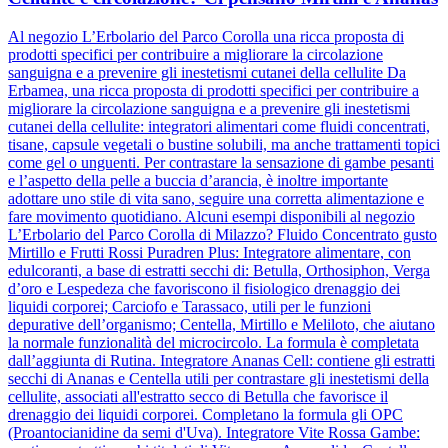
Al negozio L’Erbolario del Parco Corolla una ricca proposta di
prodotti specifici per contribuire a migliorare la circolazione
sanguigna e a prevenire gli inestetismi cutanei della cellulite Da
Erbamea, una ricca proposta di prodotti specifici per contribuire a
migliorare la circolazione sanguigna e a prevenire gli inestetismi
cutanei della cellulite: integratori alimentari come fluidi concentrati,
tisane, capsule vegetali o bustine solubili, ma anche trattamenti topici
come gel o unguenti. Per contrastare la sensazione di gambe pesanti
e l’aspetto della pelle a buccia d’arancia, è inoltre importante
adottare uno stile di vita sano, seguire una corretta alimentazione e
fare movimento quotidiano. Alcuni esempi disponibili al negozio
L’Erbolario del Parco Corolla di Milazzo? Fluido Concentrato gusto
Mirtillo e Frutti Rossi Puradren Plus: Integratore alimentare, con
edulcoranti, a base di estratti secchi di: Betulla, Orthosiphon, Verga
d’oro e Lespedeza che favoriscono il fisiologico drenaggio dei
liquidi corporei; Carciofo e Tarassaco, utili per le funzioni
depurative dell’organismo; Centella, Mirtillo e Meliloto, che aiutano
la normale funzionalità del microcircolo. La formula è completata
dall’aggiunta di Rutina. Integratore Ananas Cell: contiene gli estratti
secchi di Ananas e Centella utili per contrastare gli inestetismi della
cellulite, associati all'estratto secco di Betulla che favorisce il
drenaggio dei liquidi corporei. Completano la formula gli OPC
(Proantocianidine da semi d'Uva). Integratore Vite Rossa Gambe: