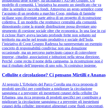
protagonisti delle scelte», ha dichiarato l’AD del Gruppo. Un
modello di comunità. L’iniziativa ha assunto un significato che va
oltre la semplice raccolta fondi. Attraverso un gesto semplice come
l’acquisto di un prodotto a marchio Coop, migliaia di famiglie
siciliane sono diventate parte attiva di un progetto di ricostruzione
collettiva. È un modello che restituisce centralità alla comunità,
dimostrando come la grande distribuzione possa diventare uno
strumento di coesione sociale oltre che economica. In una fase in cui
il ciclone Harry aveva lasciato profonde ferite non soltanto sul
territorio ma anche nel tessuto produttivo e sociale dell’Isola,
l’iniziativa di Coop Gruppo Radenza ha rappresentato un esempio
concreto di responsabilità condivisa: non una donazione
occasionale, ma un percorso partecipato capace di coinvolgere
imprese, cittadini, associazioni e istituzioni nella stessa direzione.
Perché, come recita il nome della campagna, la ricostruzione non è
mai il risultato dell’impegno di uno solo. Si costruisce insieme.
Cellulite e circolazione? Ci pensano Mirtilli e Ananas
Al negozio L’Erbolario del Parco Corolla una ricca proposta di
prodotti specifici per contribuire a migliorare la circolazione
sanguigna e a prevenire gli inestetismi cutanei della cellulite Da
Erbamea, una ricca proposta di prodotti specifici per contribuire a
migliorare la circolazione sanguigna e a prevenire gli inestetismi
cutanei della cellulite: integratori alimentari come fluidi concentrati,