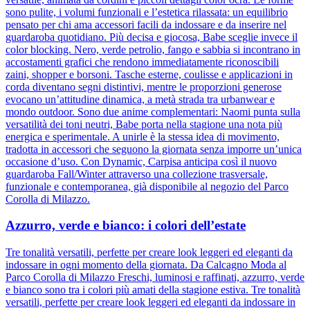
sono pulite, i volumi funzionali e l’estetica rilassata: un equilibrio
pensato per chi ama accessori facili da indossare e da inserire nel
guardaroba quotidiano. Più decisa e giocosa, Babe sceglie invece il
color blocking. Nero, verde petrolio, fango e sabbia si incontrano in
accostamenti grafici che rendono immediatamente riconoscibili
zaini, shopper e borsoni. Tasche esterne, coulisse e applicazioni in
corda diventano segni distintivi, mentre le proporzioni generose
evocano un’attitudine dinamica, a metà strada tra urbanwear e
mondo outdoor. Sono due anime complementari: Naomi punta sulla
versatilità dei toni neutri, Babe porta nella stagione una nota più
energica e sperimentale. A unirle è la stessa idea di movimento,
tradotta in accessori che seguono la giornata senza imporre un’unica
occasione d’uso. Con Dynamic, Carpisa anticipa così il nuovo
guardaroba Fall/Winter attraverso una collezione trasversale,
funzionale e contemporanea, già disponibile al negozio del Parco
Corolla di Milazzo.
Azzurro, verde e bianco: i colori dell’estate
Tre tonalità versatili, perfette per creare look leggeri ed eleganti da
indossare in ogni momento della giornata. Da Calcagno Moda al
Parco Corolla di Milazzo Freschi, luminosi e raffinati, azzurro, verde
e bianco sono tra i colori più amati della stagione estiva. Tre tonalità
versatili, perfette per creare look leggeri ed eleganti da indossare in