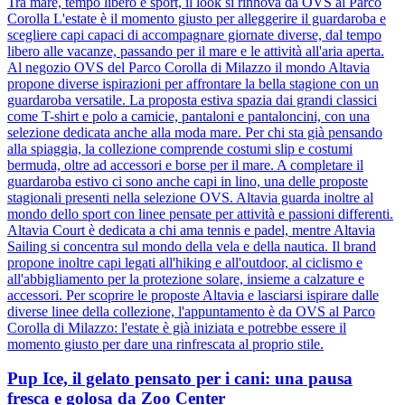
Tra mare, tempo libero e sport, il look si rinnova da OVS al Parco
Corolla L'estate è il momento giusto per alleggerire il guardaroba e
scegliere capi capaci di accompagnare giornate diverse, dal tempo
libero alle vacanze, passando per il mare e le attività all'aria aperta.
Al negozio OVS del Parco Corolla di Milazzo il mondo Altavia
propone diverse ispirazioni per affrontare la bella stagione con un
guardaroba versatile. La proposta estiva spazia dai grandi classici
come T-shirt e polo a camicie, pantaloni e pantaloncini, con una
selezione dedicata anche alla moda mare. Per chi sta già pensando
alla spiaggia, la collezione comprende costumi slip e costumi
bermuda, oltre ad accessori e borse per il mare. A completare il
guardaroba estivo ci sono anche capi in lino, una delle proposte
stagionali presenti nella selezione OVS. Altavia guarda inoltre al
mondo dello sport con linee pensate per attività e passioni differenti.
Altavia Court è dedicata a chi ama tennis e padel, mentre Altavia
Sailing si concentra sul mondo della vela e della nautica. Il brand
propone inoltre capi legati all'hiking e all'outdoor, al ciclismo e
all'abbigliamento per la protezione solare, insieme a calzature e
accessori. Per scoprire le proposte Altavia e lasciarsi ispirare dalle
diverse linee della collezione, l'appuntamento è da OVS al Parco
Corolla di Milazzo: l'estate è già iniziata e potrebbe essere il
momento giusto per dare una rinfrescata al proprio stile.
Pup Ice, il gelato pensato per i cani: una pausa
fresca e golosa da Zoo Center