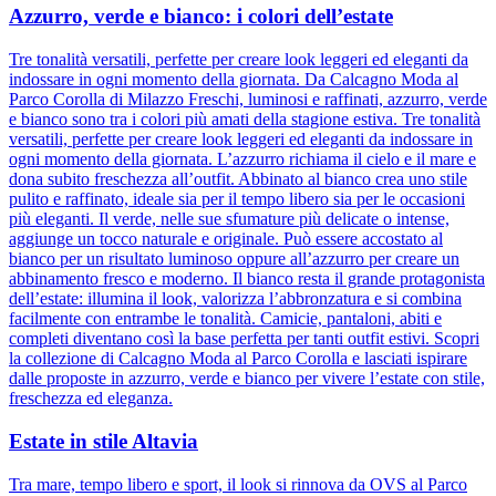
Azzurro, verde e bianco: i colori dell’estate
Tre tonalità versatili, perfette per creare look leggeri ed eleganti da
indossare in ogni momento della giornata. Da Calcagno Moda al
Parco Corolla di Milazzo Freschi, luminosi e raffinati, azzurro, verde
e bianco sono tra i colori più amati della stagione estiva. Tre tonalità
versatili, perfette per creare look leggeri ed eleganti da indossare in
ogni momento della giornata. L’azzurro richiama il cielo e il mare e
dona subito freschezza all’outfit. Abbinato al bianco crea uno stile
pulito e raffinato, ideale sia per il tempo libero sia per le occasioni
più eleganti. Il verde, nelle sue sfumature più delicate o intense,
aggiunge un tocco naturale e originale. Può essere accostato al
bianco per un risultato luminoso oppure all’azzurro per creare un
abbinamento fresco e moderno. Il bianco resta il grande protagonista
dell’estate: illumina il look, valorizza l’abbronzatura e si combina
facilmente con entrambe le tonalità. Camicie, pantaloni, abiti e
completi diventano così la base perfetta per tanti outfit estivi. Scopri
la collezione di Calcagno Moda al Parco Corolla e lasciati ispirare
dalle proposte in azzurro, verde e bianco per vivere l’estate con stile,
freschezza ed eleganza.
Estate in stile Altavia
Tra mare, tempo libero e sport, il look si rinnova da OVS al Parco