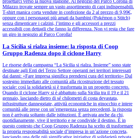
proiettarci verso la nuova stagione. Al negozio del Parco Corolla di
Milazzo trovate sempre un vasto assortimento di capi indispensabili.
T-shirt manica corta vendute in confezione da 2 al prezzo di 9,99€,
oppure con i personaggi più amati da bambini (Pokémon o Stitch)
senza dimenticare i calzini, l’intimo e gli accessori a prezzi
accessibili con dettagli che fanno la differenza. Non vi resta che fare
un giro in negozio al Parco Corolla!
La Sicilia si rialza insieme: la risposta di Coop
Gruppo Radenza dopo il ciclone Harry
Le risorse della campagna “La Sicilia si rialza. Insieme” sono state
destinate agli Enti del Terzo Settore operanti nei territori interessati
dai danni: «Fare impresa significa prendersi cura del territorio» Dal
sostegno immediato alle comunità alla ricostruzione del tessuto
sociale: così la solidarietà si è trasformata in un progetto concreto.
Quando il ciclone Harry si è abbattuto sulla Sicilia tra il 19 e il 21
gennaio, lasciando dietro di sé chilometri di costa devastata,
infrastrutture danneggiate, attività economiche in ginocchio e intere
comunità alle prese con un’emergenza senza precedenti, la risposta
non è arrivata soltanto dalle istituzioni. È arrivata anche da chi,
quotidianamente, vive il territorio e ne condivide il destino. È in
questo contesto che Coop Gruppo Radenza ha scelto di trasformare
la propria responsabilità sociale d’impresa in un’azione concreta,
lanciando una delle più significative iniziative di solidarietà privata