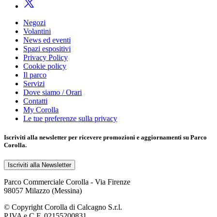
Negozi
Volantini
News ed eventi
Spazi espositivi
Privacy Policy
Cookie policy
Il parco
Servizi
Dove siamo / Orari
Contatti
My Corolla
Le tue preferenze sulla privacy
Iscriviti alla
newsletter
per ricevere promozioni e aggiornamenti su Parco
Corolla.
Iscriviti alla Newsletter
Parco Commerciale Corolla - Via Firenze
98057 Milazzo (Messina)
© Copyright Corolla di Calcagno S.r.l.
P.IVA e C.F. 02155200831