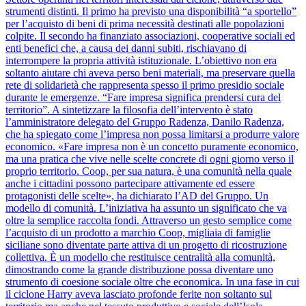
strumenti distinti. Il primo ha previsto una disponibilità “a sportello”
per l’acquisto di beni di prima necessità destinati alle popolazioni
colpite. Il secondo ha finanziato associazioni, cooperative sociali ed
enti benefici che, a causa dei danni subiti, rischiavano di
interrompere la propria attività istituzionale. L’obiettivo non era
soltanto aiutare chi aveva perso beni materiali, ma preservare quella
rete di solidarietà che rappresenta spesso il primo presidio sociale
durante le emergenze. “Fare impresa significa prendersi cura del
territorio”. A sintetizzare la filosofia dell’intervento è stato
l’amministratore delegato del Gruppo Radenza, Danilo Radenza,
che ha spiegato come l’impresa non possa limitarsi a produrre valore
economico. «Fare impresa non è un concetto puramente economico,
ma una pratica che vive nelle scelte concrete di ogni giorno verso il
proprio territorio. Coop, per sua natura, è una comunità nella quale
anche i cittadini possono partecipare attivamente ed essere
protagonisti delle scelte», ha dichiarato l’AD del Gruppo. Un
modello di comunità. L’iniziativa ha assunto un significato che va
oltre la semplice raccolta fondi. Attraverso un gesto semplice come
l’acquisto di un prodotto a marchio Coop, migliaia di famiglie
siciliane sono diventate parte attiva di un progetto di ricostruzione
collettiva. È un modello che restituisce centralità alla comunità,
dimostrando come la grande distribuzione possa diventare uno
strumento di coesione sociale oltre che economica. In una fase in cui
il ciclone Harry aveva lasciato profonde ferite non soltanto sul