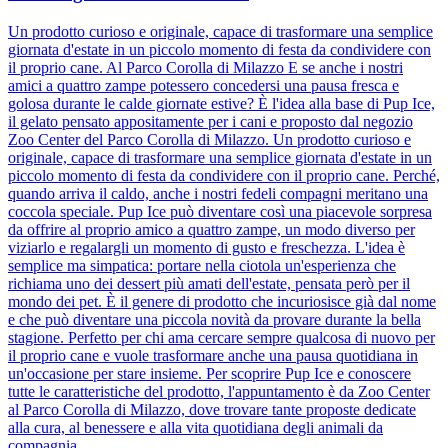
Un prodotto curioso e originale, capace di trasformare una semplice
giornata d'estate in un piccolo momento di festa da condividere con
il proprio cane. Al Parco Corolla di Milazzo E se anche i nostri
amici a quattro zampe potessero concedersi una pausa fresca e
golosa durante le calde giornate estive? È l'idea alla base di Pup Ice,
il gelato pensato appositamente per i cani e proposto dal negozio
Zoo Center del Parco Corolla di Milazzo. Un prodotto curioso e
originale, capace di trasformare una semplice giornata d'estate in un
piccolo momento di festa da condividere con il proprio cane. Perché,
quando arriva il caldo, anche i nostri fedeli compagni meritano una
coccola speciale. Pup Ice può diventare così una piacevole sorpresa
da offrire al proprio amico a quattro zampe, un modo diverso per
viziarlo e regalargli un momento di gusto e freschezza. L'idea è
semplice ma simpatica: portare nella ciotola un'esperienza che
richiama uno dei dessert più amati dell'estate, pensata però per il
mondo dei pet. È il genere di prodotto che incuriosisce già dal nome
e che può diventare una piccola novità da provare durante la bella
stagione. Perfetto per chi ama cercare sempre qualcosa di nuovo per
il proprio cane e vuole trasformare anche una pausa quotidiana in
un'occasione per stare insieme. Per scoprire Pup Ice e conoscere
tutte le caratteristiche del prodotto, l'appuntamento è da Zoo Center
al Parco Corolla di Milazzo, dove trovare tante proposte dedicate
alla cura, al benessere e alla vita quotidiana degli animali da
compagnia.