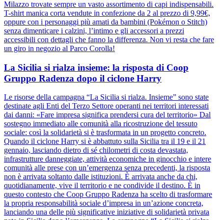
Milazzo trovate sempre un vasto assortimento di capi indispensabili.
T-shirt manica corta vendute in confezione da 2 al prezzo di 9,99€,
oppure con i personaggi più amati da bambini (Pokémon o Stitch)
senza dimenticare i calzini, l’intimo e gli accessori a prezzi
accessibili con dettagli che fanno la differenza. Non vi resta che fare
un giro in negozio al Parco Corolla!
La Sicilia si rialza insieme: la risposta di Coop
Gruppo Radenza dopo il ciclone Harry
Le risorse della campagna “La Sicilia si rialza. Insieme” sono state
destinate agli Enti del Terzo Settore operanti nei territori interessati
dai danni: «Fare impresa significa prendersi cura del territorio» Dal
sostegno immediato alle comunità alla ricostruzione del tessuto
sociale: così la solidarietà si è trasformata in un progetto concreto.
Quando il ciclone Harry si è abbattuto sulla Sicilia tra il 19 e il 21
gennaio, lasciando dietro di sé chilometri di costa devastata,
infrastrutture danneggiate, attività economiche in ginocchio e intere
comunità alle prese con un’emergenza senza precedenti, la risposta
non è arrivata soltanto dalle istituzioni. È arrivata anche da chi,
quotidianamente, vive il territorio e ne condivide il destino. È in
questo contesto che Coop Gruppo Radenza ha scelto di trasformare
la propria responsabilità sociale d’impresa in un’azione concreta,
lanciando una delle più significative iniziative di solidarietà privata