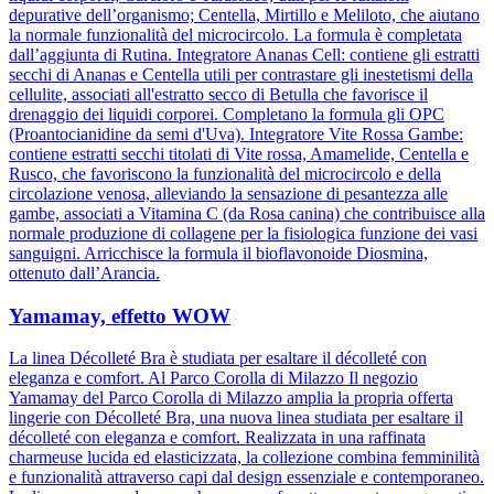
depurative dell’organismo; Centella, Mirtillo e Meliloto, che aiutano
la normale funzionalità del microcircolo. La formula è completata
dall’aggiunta di Rutina. Integratore Ananas Cell: contiene gli estratti
secchi di Ananas e Centella utili per contrastare gli inestetismi della
cellulite, associati all'estratto secco di Betulla che favorisce il
drenaggio dei liquidi corporei. Completano la formula gli OPC
(Proantocianidine da semi d'Uva). Integratore Vite Rossa Gambe:
contiene estratti secchi titolati di Vite rossa, Amamelide, Centella e
Rusco, che favoriscono la funzionalità del microcircolo e della
circolazione venosa, alleviando la sensazione di pesantezza alle
gambe, associati a Vitamina C (da Rosa canina) che contribuisce alla
normale produzione di collagene per la fisiologica funzione dei vasi
sanguigni. Arricchisce la formula il bioflavonoide Diosmina,
ottenuto dall’Arancia.
Yamamay, effetto WOW
La linea Décolleté Bra è studiata per esaltare il décolleté con
eleganza e comfort. Al Parco Corolla di Milazzo Il negozio
Yamamay del Parco Corolla di Milazzo amplia la propria offerta
lingerie con Décolleté Bra, una nuova linea studiata per esaltare il
décolleté con eleganza e comfort. Realizzata in una raffinata
charmeuse lucida ed elasticizzata, la collezione combina femminilità
e funzionalità attraverso capi dal design essenziale e contemporaneo.