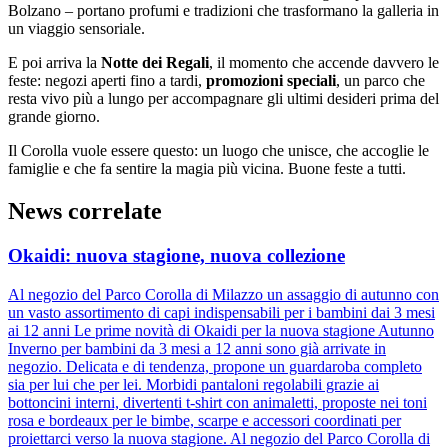
Bolzano – portano profumi e tradizioni che trasformano la galleria in
un viaggio sensoriale.
E poi arriva la
Notte dei Regali
, il momento che accende davvero le
feste: negozi aperti fino a tardi,
promozioni speciali
, un parco che
resta vivo più a lungo per accompagnare gli ultimi desideri prima del
grande giorno.
Il Corolla vuole essere questo: un luogo che unisce, che accoglie le
famiglie e che fa sentire la magia più vicina. Buone feste a tutti.
News correlate
Okaidi: nuova stagione, nuova collezione
Al negozio del Parco Corolla di Milazzo un assaggio di autunno con
un vasto assortimento di capi indispensabili per i bambini dai 3 mesi
ai 12 anni Le prime novità di Okaidi per la nuova stagione Autunno
Inverno per bambini da 3 mesi a 12 anni sono già arrivate in
negozio. Delicata e di tendenza, propone un guardaroba completo
sia per lui che per lei. Morbidi pantaloni regolabili grazie ai
bottoncini interni, divertenti t-shirt con animaletti, proposte nei toni
rosa e bordeaux per le bimbe, scarpe e accessori coordinati per
proiettarci verso la nuova stagione. Al negozio del Parco Corolla di