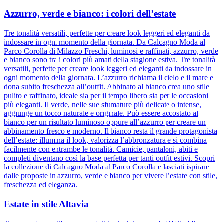
Azzurro, verde e bianco: i colori dell’estate
Tre tonalità versatili, perfette per creare look leggeri ed eleganti da
indossare in ogni momento della giornata. Da Calcagno Moda al
Parco Corolla di Milazzo Freschi, luminosi e raffinati, azzurro, verde
e bianco sono tra i colori più amati della stagione estiva. Tre tonalità
versatili, perfette per creare look leggeri ed eleganti da indossare in
ogni momento della giornata. L’azzurro richiama il cielo e il mare e
dona subito freschezza all’outfit. Abbinato al bianco crea uno stile
pulito e raffinato, ideale sia per il tempo libero sia per le occasioni
più eleganti. Il verde, nelle sue sfumature più delicate o intense,
aggiunge un tocco naturale e originale. Può essere accostato al
bianco per un risultato luminoso oppure all’azzurro per creare un
abbinamento fresco e moderno. Il bianco resta il grande protagonista
dell’estate: illumina il look, valorizza l’abbronzatura e si combina
facilmente con entrambe le tonalità. Camicie, pantaloni, abiti e
completi diventano così la base perfetta per tanti outfit estivi. Scopri
la collezione di Calcagno Moda al Parco Corolla e lasciati ispirare
dalle proposte in azzurro, verde e bianco per vivere l’estate con stile,
freschezza ed eleganza.
Estate in stile Altavia