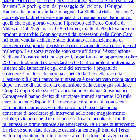
nate in Sicilia dopo l’emergenza. La campagna “La Sicilia si rialza.
Insieme”. A pochi giorni dal passaggio del ciclone, il Gruppo
Radenza ha annunciato la campagna “La Sicilia si rialza. Insieme”,
coinvolgendo direttamente migliaia di consumatori siciliani tra cui
quelli che ogni giorno varcano l’Ipercoop del Parco Corolla di
Milazzo. Dal 26 gennaio al 28 febbraio, infatti, il 5% del valore dei
prodotti a marchio Coop acquistati dai possessori della Coop Card
nei punti vendita siciliani è stato destinato al finanziamento di
interventi di supporto, ripristino e ricostruzione delle aree colpite dal
maltempo. Le risorse raccolte sono state affidate all’Associazione
Siciliana Consumatori Consapevoli, organismo che rappresenta oltre
250 mila titolari della Coop Card e che ha il compito di individuare,
insieme alle istituzioni e agli enti del territorio, i progetti da
sostenere. Un aiuto che non ha aspettato la fine della raccolta.
L’aspetto più significativo dell’iniziativa è però arrivato pochi giorni
dopo. Invece di attendere la conclusione della campagna solidale,
Coop Gruppo Radenza e l’Associazione Siciliana Consumatori
Consapevoli hanno deciso di anticipare immediatamente 100 mila
euro, rendendo disponibili le risorse ancora prima di conoscere
l’ammontare complessivo della raccolta. Una scelta che ha
consentito di accelerare gli interventi nelle zone maggiormente
colpite, evitando che il tempo necessario alla raccolta dei fondi
rallentasse le prime risposte alle emergenze. Due linee di intervento.
Le risorse sono state destinate esclusivamente agli Enti del Terzo
Settore operanti nei territori interessati dal ciclone, attraverso due