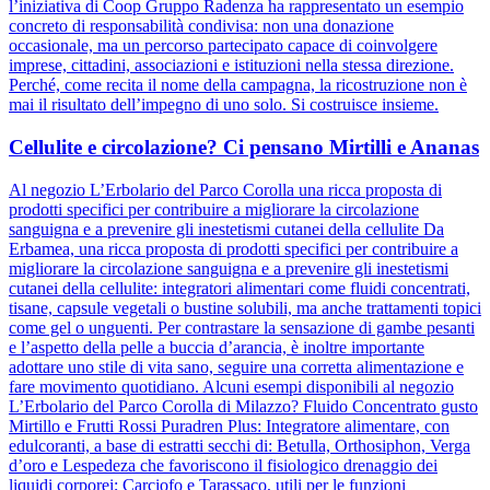
l’iniziativa di Coop Gruppo Radenza ha rappresentato un esempio
concreto di responsabilità condivisa: non una donazione
occasionale, ma un percorso partecipato capace di coinvolgere
imprese, cittadini, associazioni e istituzioni nella stessa direzione.
Perché, come recita il nome della campagna, la ricostruzione non è
mai il risultato dell’impegno di uno solo. Si costruisce insieme.
Cellulite e circolazione? Ci pensano Mirtilli e Ananas
Al negozio L’Erbolario del Parco Corolla una ricca proposta di
prodotti specifici per contribuire a migliorare la circolazione
sanguigna e a prevenire gli inestetismi cutanei della cellulite Da
Erbamea, una ricca proposta di prodotti specifici per contribuire a
migliorare la circolazione sanguigna e a prevenire gli inestetismi
cutanei della cellulite: integratori alimentari come fluidi concentrati,
tisane, capsule vegetali o bustine solubili, ma anche trattamenti topici
come gel o unguenti. Per contrastare la sensazione di gambe pesanti
e l’aspetto della pelle a buccia d’arancia, è inoltre importante
adottare uno stile di vita sano, seguire una corretta alimentazione e
fare movimento quotidiano. Alcuni esempi disponibili al negozio
L’Erbolario del Parco Corolla di Milazzo? Fluido Concentrato gusto
Mirtillo e Frutti Rossi Puradren Plus: Integratore alimentare, con
edulcoranti, a base di estratti secchi di: Betulla, Orthosiphon, Verga
d’oro e Lespedeza che favoriscono il fisiologico drenaggio dei
liquidi corporei; Carciofo e Tarassaco, utili per le funzioni