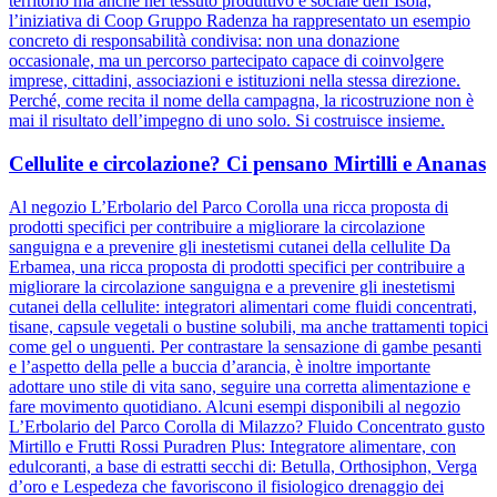
territorio ma anche nel tessuto produttivo e sociale dell’Isola,
l’iniziativa di Coop Gruppo Radenza ha rappresentato un esempio
concreto di responsabilità condivisa: non una donazione
occasionale, ma un percorso partecipato capace di coinvolgere
imprese, cittadini, associazioni e istituzioni nella stessa direzione.
Perché, come recita il nome della campagna, la ricostruzione non è
mai il risultato dell’impegno di uno solo. Si costruisce insieme.
Cellulite e circolazione? Ci pensano Mirtilli e Ananas
Al negozio L’Erbolario del Parco Corolla una ricca proposta di
prodotti specifici per contribuire a migliorare la circolazione
sanguigna e a prevenire gli inestetismi cutanei della cellulite Da
Erbamea, una ricca proposta di prodotti specifici per contribuire a
migliorare la circolazione sanguigna e a prevenire gli inestetismi
cutanei della cellulite: integratori alimentari come fluidi concentrati,
tisane, capsule vegetali o bustine solubili, ma anche trattamenti topici
come gel o unguenti. Per contrastare la sensazione di gambe pesanti
e l’aspetto della pelle a buccia d’arancia, è inoltre importante
adottare uno stile di vita sano, seguire una corretta alimentazione e
fare movimento quotidiano. Alcuni esempi disponibili al negozio
L’Erbolario del Parco Corolla di Milazzo? Fluido Concentrato gusto
Mirtillo e Frutti Rossi Puradren Plus: Integratore alimentare, con
edulcoranti, a base di estratti secchi di: Betulla, Orthosiphon, Verga
d’oro e Lespedeza che favoriscono il fisiologico drenaggio dei