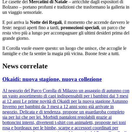
Le casette dei
Mercatini di Natale
– arricchite dagli espositori di
Bolzano – portano profumi e tradizioni che trasformano la galleria in
un viaggio sensoriale.
E poi arriva la
Notte dei Regali
, il momento che accende davvero le
feste: negozi aperti fino a tardi,
promozioni speciali
, un parco che
resta vivo più a lungo per accompagnare gli ultimi desideri prima del
grande giorno.
Il Corolla vuole essere questo: un luogo che unisce, che accoglie le
famiglie e che fa sentire la magia più vicina. Buone feste a tutti.
News correlate
Okaidi: nuova stagione, nuova collezione
Al negozio del Parco Corolla di Milazzo un assaggio di autunno con
un vasto assortimento di capi indispensabili per i bambini dai 3 mesi
ai 12 anni Le prime novità di Okaidi per la nuova stagione Autunno
Inverno per bambini da 3 mesi a 12 anni sono già arrivate in
negozio. Delicata e di tendenza, propone un guardaroba completo
sia per lui che per lei. Morbidi pantaloni regolabili grazie ai
bottoncini interni, divertenti t-shirt con animaletti, proposte nei toni
rosa e bordeaux per le bimbe, scarpe e accessori coordinati per