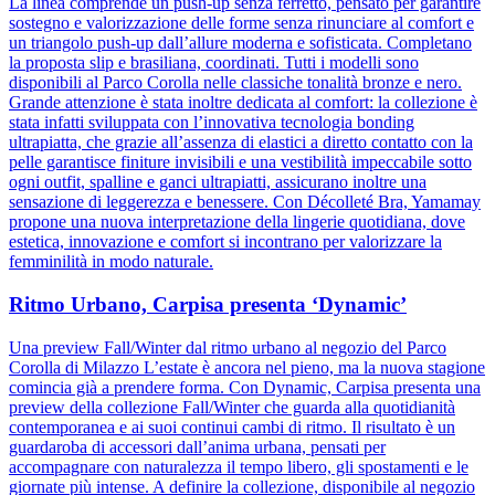
La linea comprende un push-up senza ferretto, pensato per garantire
sostegno e valorizzazione delle forme senza rinunciare al comfort e
un triangolo push-up dall’allure moderna e sofisticata. Completano
la proposta slip e brasiliana, coordinati. Tutti i modelli sono
disponibili al Parco Corolla nelle classiche tonalità bronze e nero.
Grande attenzione è stata inoltre dedicata al comfort: la collezione è
stata infatti sviluppata con l’innovativa tecnologia bonding
ultrapiatta, che grazie all’assenza di elastici a diretto contatto con la
pelle garantisce finiture invisibili e una vestibilità impeccabile sotto
ogni outfit, spalline e ganci ultrapiatti, assicurano inoltre una
sensazione di leggerezza e benessere. Con Décolleté Bra, Yamamay
propone una nuova interpretazione della lingerie quotidiana, dove
estetica, innovazione e comfort si incontrano per valorizzare la
femminilità in modo naturale.
Ritmo Urbano, Carpisa presenta ‘Dynamic’
Una preview Fall/Winter dal ritmo urbano al negozio del Parco
Corolla di Milazzo L’estate è ancora nel pieno, ma la nuova stagione
comincia già a prendere forma. Con Dynamic, Carpisa presenta una
preview della collezione Fall/Winter che guarda alla quotidianità
contemporanea e ai suoi continui cambi di ritmo. Il risultato è un
guardaroba di accessori dall’anima urbana, pensati per
accompagnare con naturalezza il tempo libero, gli spostamenti e le
giornate più intense. A definire la collezione, disponibile al negozio