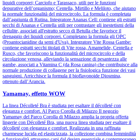
liquidi corporei; Carciofo e Tarassaco, utili per le funzioni
depurative dell’organismo; Centella, Mirtillo e Meliloto, che aiutano
la normale funzionalità del microcircolo. La formula è completata
dall’aggiunta di Rutina. Integratore Ananas Cell: contiene gli estratti
secchi di Ananas e Centella utili per contrastare gli inestetismi della
cellulite, associati all'estratto secco di Betulla che favorisce il
drenaggio dei liquidi corporei. Completano la formula gli OPC
(Proantocianidine da semi d'Uva). Integratore Vite Rossa Gambe:
contiene estratti secchi titolati di Vite rossa, Amamelide, Centella e
Rusco, che favoriscono la funzionalità del microcircolo e della
circolazione venosa, alleviando la sensazione di pesantezza alle
gambe, associati a Vitamina C (da Rosa canina) che contribuisce alla
normale produzione di collagene per la fisiologica funzione dei vasi
sanguigni. Arricchisce la formula il bioflavonoide Diosmina,
ottenuto dall’Arancia.
Yamamay, effetto WOW
La linea Décolleté Bra è studiata per esaltare il décolleté con
eleganza e comfort. Al Parco Corolla di Milazzo Il negozio
Yamamay del Parco Corolla di Milazzo amplia la propria offerta
lingerie con Décolleté Bra, una nuova linea studiata per esaltare il
décolleté con eleganza e comfort. Realizzata in una raffinata
charmeuse lucida ed elasticizzata, la collezione combina femminilità
e funzionalità attraverso capi dal design essenziale e contemporaneo.