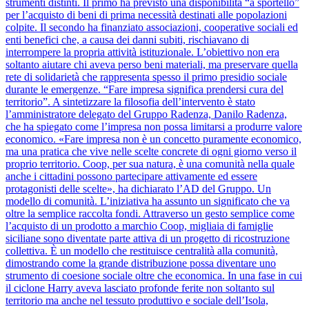
strumenti distinti. Il primo ha previsto una disponibilità “a sportello”
per l’acquisto di beni di prima necessità destinati alle popolazioni
colpite. Il secondo ha finanziato associazioni, cooperative sociali ed
enti benefici che, a causa dei danni subiti, rischiavano di
interrompere la propria attività istituzionale. L’obiettivo non era
soltanto aiutare chi aveva perso beni materiali, ma preservare quella
rete di solidarietà che rappresenta spesso il primo presidio sociale
durante le emergenze. “Fare impresa significa prendersi cura del
territorio”. A sintetizzare la filosofia dell’intervento è stato
l’amministratore delegato del Gruppo Radenza, Danilo Radenza,
che ha spiegato come l’impresa non possa limitarsi a produrre valore
economico. «Fare impresa non è un concetto puramente economico,
ma una pratica che vive nelle scelte concrete di ogni giorno verso il
proprio territorio. Coop, per sua natura, è una comunità nella quale
anche i cittadini possono partecipare attivamente ed essere
protagonisti delle scelte», ha dichiarato l’AD del Gruppo. Un
modello di comunità. L’iniziativa ha assunto un significato che va
oltre la semplice raccolta fondi. Attraverso un gesto semplice come
l’acquisto di un prodotto a marchio Coop, migliaia di famiglie
siciliane sono diventate parte attiva di un progetto di ricostruzione
collettiva. È un modello che restituisce centralità alla comunità,
dimostrando come la grande distribuzione possa diventare uno
strumento di coesione sociale oltre che economica. In una fase in cui
il ciclone Harry aveva lasciato profonde ferite non soltanto sul
territorio ma anche nel tessuto produttivo e sociale dell’Isola,