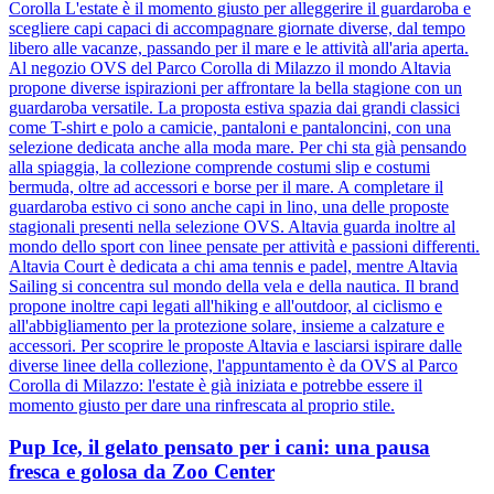
Corolla L'estate è il momento giusto per alleggerire il guardaroba e
scegliere capi capaci di accompagnare giornate diverse, dal tempo
libero alle vacanze, passando per il mare e le attività all'aria aperta.
Al negozio OVS del Parco Corolla di Milazzo il mondo Altavia
propone diverse ispirazioni per affrontare la bella stagione con un
guardaroba versatile. La proposta estiva spazia dai grandi classici
come T-shirt e polo a camicie, pantaloni e pantaloncini, con una
selezione dedicata anche alla moda mare. Per chi sta già pensando
alla spiaggia, la collezione comprende costumi slip e costumi
bermuda, oltre ad accessori e borse per il mare. A completare il
guardaroba estivo ci sono anche capi in lino, una delle proposte
stagionali presenti nella selezione OVS. Altavia guarda inoltre al
mondo dello sport con linee pensate per attività e passioni differenti.
Altavia Court è dedicata a chi ama tennis e padel, mentre Altavia
Sailing si concentra sul mondo della vela e della nautica. Il brand
propone inoltre capi legati all'hiking e all'outdoor, al ciclismo e
all'abbigliamento per la protezione solare, insieme a calzature e
accessori. Per scoprire le proposte Altavia e lasciarsi ispirare dalle
diverse linee della collezione, l'appuntamento è da OVS al Parco
Corolla di Milazzo: l'estate è già iniziata e potrebbe essere il
momento giusto per dare una rinfrescata al proprio stile.
Pup Ice, il gelato pensato per i cani: una pausa
fresca e golosa da Zoo Center