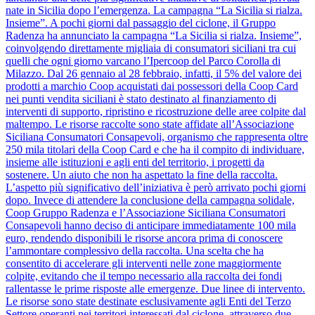
nate in Sicilia dopo l’emergenza. La campagna “La Sicilia si rialza.
Insieme”. A pochi giorni dal passaggio del ciclone, il Gruppo
Radenza ha annunciato la campagna “La Sicilia si rialza. Insieme”,
coinvolgendo direttamente migliaia di consumatori siciliani tra cui
quelli che ogni giorno varcano l’Ipercoop del Parco Corolla di
Milazzo. Dal 26 gennaio al 28 febbraio, infatti, il 5% del valore dei
prodotti a marchio Coop acquistati dai possessori della Coop Card
nei punti vendita siciliani è stato destinato al finanziamento di
interventi di supporto, ripristino e ricostruzione delle aree colpite dal
maltempo. Le risorse raccolte sono state affidate all’Associazione
Siciliana Consumatori Consapevoli, organismo che rappresenta oltre
250 mila titolari della Coop Card e che ha il compito di individuare,
insieme alle istituzioni e agli enti del territorio, i progetti da
sostenere. Un aiuto che non ha aspettato la fine della raccolta.
L’aspetto più significativo dell’iniziativa è però arrivato pochi giorni
dopo. Invece di attendere la conclusione della campagna solidale,
Coop Gruppo Radenza e l’Associazione Siciliana Consumatori
Consapevoli hanno deciso di anticipare immediatamente 100 mila
euro, rendendo disponibili le risorse ancora prima di conoscere
l’ammontare complessivo della raccolta. Una scelta che ha
consentito di accelerare gli interventi nelle zone maggiormente
colpite, evitando che il tempo necessario alla raccolta dei fondi
rallentasse le prime risposte alle emergenze. Due linee di intervento.
Le risorse sono state destinate esclusivamente agli Enti del Terzo
Settore operanti nei territori interessati dal ciclone, attraverso due