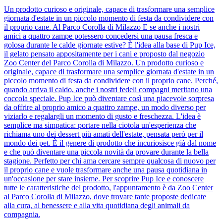
Un prodotto curioso e originale, capace di trasformare una semplice
giornata d'estate in un piccolo momento di festa da condividere con
il proprio cane. Al Parco Corolla di Milazzo E se anche i nostri
amici a quattro zampe potessero concedersi una pausa fresca e
golosa durante le calde giornate estive? È l'idea alla base di Pup Ice,
il gelato pensato appositamente per i cani e proposto dal negozio
Zoo Center del Parco Corolla di Milazzo. Un prodotto curioso e
originale, capace di trasformare una semplice giornata d'estate in un
piccolo momento di festa da condividere con il proprio cane. Perché,
quando arriva il caldo, anche i nostri fedeli compagni meritano una
coccola speciale. Pup Ice può diventare così una piacevole sorpresa
da offrire al proprio amico a quattro zampe, un modo diverso per
viziarlo e regalargli un momento di gusto e freschezza. L'idea è
semplice ma simpatica: portare nella ciotola un'esperienza che
richiama uno dei dessert più amati dell'estate, pensata però per il
mondo dei pet. È il genere di prodotto che incuriosisce già dal nome
e che può diventare una piccola novità da provare durante la bella
stagione. Perfetto per chi ama cercare sempre qualcosa di nuovo per
il proprio cane e vuole trasformare anche una pausa quotidiana in
un'occasione per stare insieme. Per scoprire Pup Ice e conoscere
tutte le caratteristiche del prodotto, l'appuntamento è da Zoo Center
al Parco Corolla di Milazzo, dove trovare tante proposte dedicate
alla cura, al benessere e alla vita quotidiana degli animali da
compagnia.