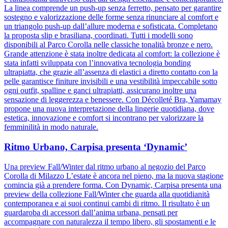
La linea comprende un push-up senza ferretto, pensato per garantire
sostegno e valorizzazione delle forme senza rinunciare al comfort e
un triangolo push-up dall’allure moderna e sofisticata. Completano
la proposta slip e brasiliana, coordinati. Tutti i modelli sono
disponibili al Parco Corolla nelle classiche tonalità bronze e nero.
Grande attenzione è stata inoltre dedicata al comfort: la collezione è
stata infatti sviluppata con l’innovativa tecnologia bonding
ultrapiatta, che grazie all’assenza di elastici a diretto contatto con la
pelle garantisce finiture invisibili e una vestibilità impeccabile sotto
ogni outfit, spalline e ganci ultrapiatti, assicurano inoltre una
sensazione di leggerezza e benessere. Con Décolleté Bra, Yamamay
propone una nuova interpretazione della lingerie quotidiana, dove
estetica, innovazione e comfort si incontrano per valorizzare la
femminilità in modo naturale.
Ritmo Urbano, Carpisa presenta ‘Dynamic’
Una preview Fall/Winter dal ritmo urbano al negozio del Parco
Corolla di Milazzo L’estate è ancora nel pieno, ma la nuova stagione
comincia già a prendere forma. Con Dynamic, Carpisa presenta una
preview della collezione Fall/Winter che guarda alla quotidianità
contemporanea e ai suoi continui cambi di ritmo. Il risultato è un
guardaroba di accessori dall’anima urbana, pensati per
accompagnare con naturalezza il tempo libero, gli spostamenti e le