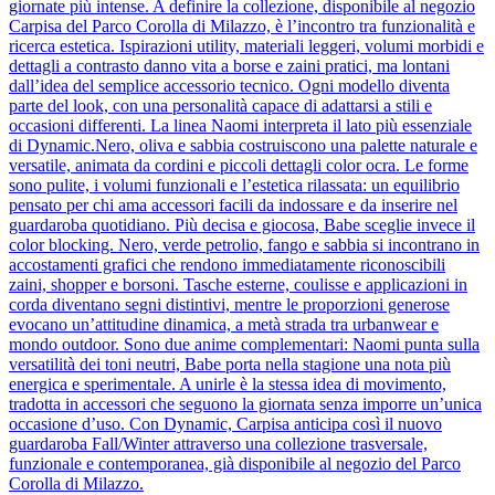
giornate più intense. A definire la collezione, disponibile al negozio
Carpisa del Parco Corolla di Milazzo, è l’incontro tra funzionalità e
ricerca estetica. Ispirazioni utility, materiali leggeri, volumi morbidi e
dettagli a contrasto danno vita a borse e zaini pratici, ma lontani
dall’idea del semplice accessorio tecnico. Ogni modello diventa
parte del look, con una personalità capace di adattarsi a stili e
occasioni differenti. La linea Naomi interpreta il lato più essenziale
di Dynamic.Nero, oliva e sabbia costruiscono una palette naturale e
versatile, animata da cordini e piccoli dettagli color ocra. Le forme
sono pulite, i volumi funzionali e l’estetica rilassata: un equilibrio
pensato per chi ama accessori facili da indossare e da inserire nel
guardaroba quotidiano. Più decisa e giocosa, Babe sceglie invece il
color blocking. Nero, verde petrolio, fango e sabbia si incontrano in
accostamenti grafici che rendono immediatamente riconoscibili
zaini, shopper e borsoni. Tasche esterne, coulisse e applicazioni in
corda diventano segni distintivi, mentre le proporzioni generose
evocano un’attitudine dinamica, a metà strada tra urbanwear e
mondo outdoor. Sono due anime complementari: Naomi punta sulla
versatilità dei toni neutri, Babe porta nella stagione una nota più
energica e sperimentale. A unirle è la stessa idea di movimento,
tradotta in accessori che seguono la giornata senza imporre un’unica
occasione d’uso. Con Dynamic, Carpisa anticipa così il nuovo
guardaroba Fall/Winter attraverso una collezione trasversale,
funzionale e contemporanea, già disponibile al negozio del Parco
Corolla di Milazzo.