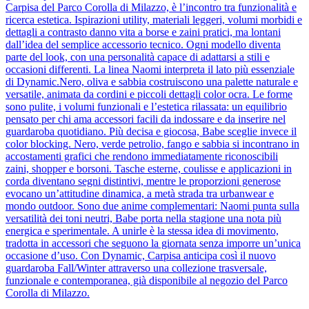
Carpisa del Parco Corolla di Milazzo, è l’incontro tra funzionalità e
ricerca estetica. Ispirazioni utility, materiali leggeri, volumi morbidi e
dettagli a contrasto danno vita a borse e zaini pratici, ma lontani
dall’idea del semplice accessorio tecnico. Ogni modello diventa
parte del look, con una personalità capace di adattarsi a stili e
occasioni differenti. La linea Naomi interpreta il lato più essenziale
di Dynamic.Nero, oliva e sabbia costruiscono una palette naturale e
versatile, animata da cordini e piccoli dettagli color ocra. Le forme
sono pulite, i volumi funzionali e l’estetica rilassata: un equilibrio
pensato per chi ama accessori facili da indossare e da inserire nel
guardaroba quotidiano. Più decisa e giocosa, Babe sceglie invece il
color blocking. Nero, verde petrolio, fango e sabbia si incontrano in
accostamenti grafici che rendono immediatamente riconoscibili
zaini, shopper e borsoni. Tasche esterne, coulisse e applicazioni in
corda diventano segni distintivi, mentre le proporzioni generose
evocano un’attitudine dinamica, a metà strada tra urbanwear e
mondo outdoor. Sono due anime complementari: Naomi punta sulla
versatilità dei toni neutri, Babe porta nella stagione una nota più
energica e sperimentale. A unirle è la stessa idea di movimento,
tradotta in accessori che seguono la giornata senza imporre un’unica
occasione d’uso. Con Dynamic, Carpisa anticipa così il nuovo
guardaroba Fall/Winter attraverso una collezione trasversale,
funzionale e contemporanea, già disponibile al negozio del Parco
Corolla di Milazzo.