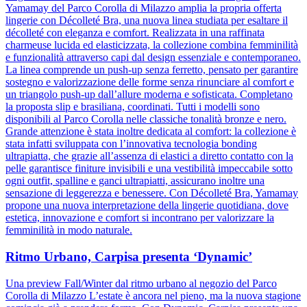
Yamamay del Parco Corolla di Milazzo amplia la propria offerta
lingerie con Décolleté Bra, una nuova linea studiata per esaltare il
décolleté con eleganza e comfort. Realizzata in una raffinata
charmeuse lucida ed elasticizzata, la collezione combina femminilità
e funzionalità attraverso capi dal design essenziale e contemporaneo.
La linea comprende un push-up senza ferretto, pensato per garantire
sostegno e valorizzazione delle forme senza rinunciare al comfort e
un triangolo push-up dall’allure moderna e sofisticata. Completano
la proposta slip e brasiliana, coordinati. Tutti i modelli sono
disponibili al Parco Corolla nelle classiche tonalità bronze e nero.
Grande attenzione è stata inoltre dedicata al comfort: la collezione è
stata infatti sviluppata con l’innovativa tecnologia bonding
ultrapiatta, che grazie all’assenza di elastici a diretto contatto con la
pelle garantisce finiture invisibili e una vestibilità impeccabile sotto
ogni outfit, spalline e ganci ultrapiatti, assicurano inoltre una
sensazione di leggerezza e benessere. Con Décolleté Bra, Yamamay
propone una nuova interpretazione della lingerie quotidiana, dove
estetica, innovazione e comfort si incontrano per valorizzare la
femminilità in modo naturale.
Ritmo Urbano, Carpisa presenta ‘Dynamic’
Una preview Fall/Winter dal ritmo urbano al negozio del Parco
Corolla di Milazzo L’estate è ancora nel pieno, ma la nuova stagione