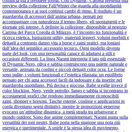
comincia già a prendere forma. Con Dynamic, Carpisa presenta una
preview della collezione Fall/Winter che guarda alla quotidianità
contemporanea e ai suoi continui cambi di ritmo. Il risultato è un
guardaroba di accessori dall’anima urbana, pensati per
accompagnare con naturalezza il tempo libero, gli spostamenti e le
giornate più intense. A definire la collezione, disponibile al negozio
Carpisa del Parco Corolla di Milazzo, è l’incontro tra funzionalità e
ricerca estetica. Ispirazioni utility, materiali leggeri, volumi morbidi e
dettagli a contrasto danno vita a borse e zaini pratici, ma lontani
dall’idea del semplice accessorio tecnico. Ogni modello diventa
parte del look, con una personalità capace di adattarsi a stili e
occasioni differenti. La linea Naomi interpreta il lato più essenziale
di Dynamic.Nero, oliva e sabbia costruiscono una palette naturale e
versatile, animata da cordini e piccoli dettagli color ocra. Le forme
sono pulite, i volumi funzionali e l’estetica rilassata: un equilibrio
pensato per chi ama accessori facili da indossare e da inserire nel
guardaroba quotidiano. Più decisa e giocosa, Babe sceglie invece il
color blocking. Nero, verde petrolio, fango e sabbia si incontrano in
accostamenti grafici che rendono immediatamente riconoscibili
zaini, shopper e borsoni. Tasche esterne, coulisse e applicazioni in
corda diventano segni distintivi, mentre le proporzioni generose
evocano un’attitudine dinamica, a metà strada tra urbanwear e
mondo outdoor. Sono due anime complementari: Naomi punta sulla
versatilità dei toni neutri, Babe porta nella stagione una nota più
energica e sperimentale. A unirle è la stessa idea di movimento,