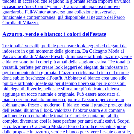
tradotta in accessori che seguono la giornata senza imporre un’unica
occasione d’uso. Con Dynamic, Carpisa anticipa così il nuovo
guardaroba Fall/Winter attraverso una collezione trasversale,
funzionale e contemporanea, già disponibile al negozio del Parco
Corolla di Milazzo.
Azzurro, verde e bianco: i colori dell’estate
Tre tonalità versatili, perfette per creare look leggeri ed eleganti da
indossare in ogni momento della giornata. Da Calcagno Moda al
Parco Corolla di Milazzo Freschi, luminosi e raffinati, azzurro, verde
e bianco sono tra i colori più amati della stagione estiva. Tre tonalità
versatili, perfette per creare look leggeri ed eleganti da indossare in
ogni momento della giornata. L’azzurro richiama il cielo e il mare e
dona subito freschezza all’outfit. Abbinato al bianco crea uno stile
pulito e raffinato, ideale sia per il tempo libero sia per le occasioni
più eleganti. Il verde, nelle sue sfumature più delicate o intense,
aggiunge un tocco naturale e originale. Può essere accostato al
bianco per un risultato luminoso oppure all’azzurro per creare un
abbinamento fresco e moderno. Il bianco resta il grande protagonista
dell’estate: illumina il look, valorizza l’abbronzatura e si combina
facilmente con entrambe le tonalità. Camicie, pantaloni, abiti e
completi diventano così la base perfetta per tanti outfit estivi. Scopri
la collezione di Calcagno Moda al Parco Corolla e lasciati ispirare
dalle proposte in azzurro, verde e bianco per vivere l’estate con stile,