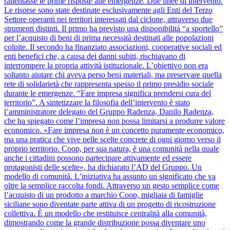
rallentasse le prime risposte alle emergenze. Due linee di intervento.
Le risorse sono state destinate esclusivamente agli Enti del Terzo
Settore operanti nei territori interessati dal ciclone, attraverso due
strumenti distinti. Il primo ha previsto una disponibilità “a sportello”
per l’acquisto di beni di prima necessità destinati alle popolazioni
colpite. Il secondo ha finanziato associazioni, cooperative sociali ed
enti benefici che, a causa dei danni subiti, rischiavano di
interrompere la propria attività istituzionale. L’obiettivo non era
soltanto aiutare chi aveva perso beni materiali, ma preservare quella
rete di solidarietà che rappresenta spesso il primo presidio sociale
durante le emergenze. “Fare impresa significa prendersi cura del
territorio”. A sintetizzare la filosofia dell’intervento è stato
l’amministratore delegato del Gruppo Radenza, Danilo Radenza,
che ha spiegato come l’impresa non possa limitarsi a produrre valore
economico. «Fare impresa non è un concetto puramente economico,
ma una pratica che vive nelle scelte concrete di ogni giorno verso il
proprio territorio. Coop, per sua natura, è una comunità nella quale
anche i cittadini possono partecipare attivamente ed essere
protagonisti delle scelte», ha dichiarato l’AD del Gruppo. Un
modello di comunità. L’iniziativa ha assunto un significato che va
oltre la semplice raccolta fondi. Attraverso un gesto semplice come
l’acquisto di un prodotto a marchio Coop, migliaia di famiglie
siciliane sono diventate parte attiva di un progetto di ricostruzione
collettiva. È un modello che restituisce centralità alla comunità,
dimostrando come la grande distribuzione possa diventare uno