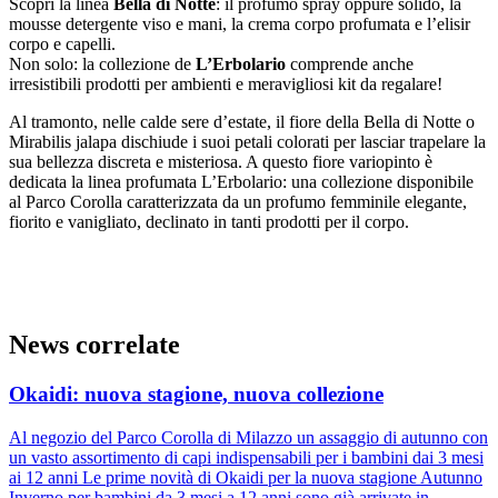
Scopri la linea
Bella di Notte
: il profumo spray oppure solido, la
mousse detergente viso e mani, la crema corpo profumata e l’elisir
corpo e capelli.
Non solo: la collezione de
L’Erbolario
comprende anche
irresistibili prodotti per ambienti e meravigliosi kit da regalare!
Al tramonto, nelle calde sere d’estate, il fiore della Bella di Notte o
Mirabilis jalapa dischiude i suoi petali colorati per lasciar trapelare la
sua bellezza discreta e misteriosa. A questo fiore variopinto è
dedicata la linea profumata L’Erbolario: una collezione disponibile
al Parco Corolla caratterizzata da un profumo femminile elegante,
fiorito e vanigliato, declinato in tanti prodotti per il corpo.
News correlate
Okaidi: nuova stagione, nuova collezione
Al negozio del Parco Corolla di Milazzo un assaggio di autunno con
un vasto assortimento di capi indispensabili per i bambini dai 3 mesi
ai 12 anni Le prime novità di Okaidi per la nuova stagione Autunno
Inverno per bambini da 3 mesi a 12 anni sono già arrivate in