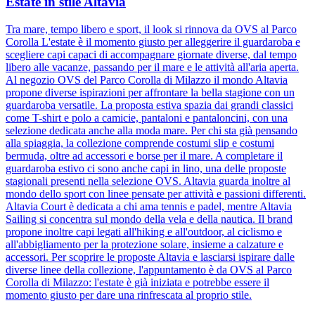
Estate in stile Altavia
Tra mare, tempo libero e sport, il look si rinnova da OVS al Parco
Corolla L'estate è il momento giusto per alleggerire il guardaroba e
scegliere capi capaci di accompagnare giornate diverse, dal tempo
libero alle vacanze, passando per il mare e le attività all'aria aperta.
Al negozio OVS del Parco Corolla di Milazzo il mondo Altavia
propone diverse ispirazioni per affrontare la bella stagione con un
guardaroba versatile. La proposta estiva spazia dai grandi classici
come T-shirt e polo a camicie, pantaloni e pantaloncini, con una
selezione dedicata anche alla moda mare. Per chi sta già pensando
alla spiaggia, la collezione comprende costumi slip e costumi
bermuda, oltre ad accessori e borse per il mare. A completare il
guardaroba estivo ci sono anche capi in lino, una delle proposte
stagionali presenti nella selezione OVS. Altavia guarda inoltre al
mondo dello sport con linee pensate per attività e passioni differenti.
Altavia Court è dedicata a chi ama tennis e padel, mentre Altavia
Sailing si concentra sul mondo della vela e della nautica. Il brand
propone inoltre capi legati all'hiking e all'outdoor, al ciclismo e
all'abbigliamento per la protezione solare, insieme a calzature e
accessori. Per scoprire le proposte Altavia e lasciarsi ispirare dalle
diverse linee della collezione, l'appuntamento è da OVS al Parco
Corolla di Milazzo: l'estate è già iniziata e potrebbe essere il
momento giusto per dare una rinfrescata al proprio stile.