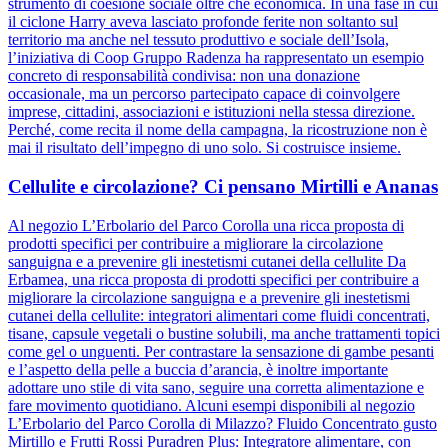
strumento di coesione sociale oltre che economica. In una fase in cui
il ciclone Harry aveva lasciato profonde ferite non soltanto sul
territorio ma anche nel tessuto produttivo e sociale dell’Isola,
l’iniziativa di Coop Gruppo Radenza ha rappresentato un esempio
concreto di responsabilità condivisa: non una donazione
occasionale, ma un percorso partecipato capace di coinvolgere
imprese, cittadini, associazioni e istituzioni nella stessa direzione.
Perché, come recita il nome della campagna, la ricostruzione non è
mai il risultato dell’impegno di uno solo. Si costruisce insieme.
Cellulite e circolazione? Ci pensano Mirtilli e Ananas
Al negozio L’Erbolario del Parco Corolla una ricca proposta di
prodotti specifici per contribuire a migliorare la circolazione
sanguigna e a prevenire gli inestetismi cutanei della cellulite Da
Erbamea, una ricca proposta di prodotti specifici per contribuire a
migliorare la circolazione sanguigna e a prevenire gli inestetismi
cutanei della cellulite: integratori alimentari come fluidi concentrati,
tisane, capsule vegetali o bustine solubili, ma anche trattamenti topici
come gel o unguenti. Per contrastare la sensazione di gambe pesanti
e l’aspetto della pelle a buccia d’arancia, è inoltre importante
adottare uno stile di vita sano, seguire una corretta alimentazione e
fare movimento quotidiano. Alcuni esempi disponibili al negozio
L’Erbolario del Parco Corolla di Milazzo? Fluido Concentrato gusto
Mirtillo e Frutti Rossi Puradren Plus: Integratore alimentare, con