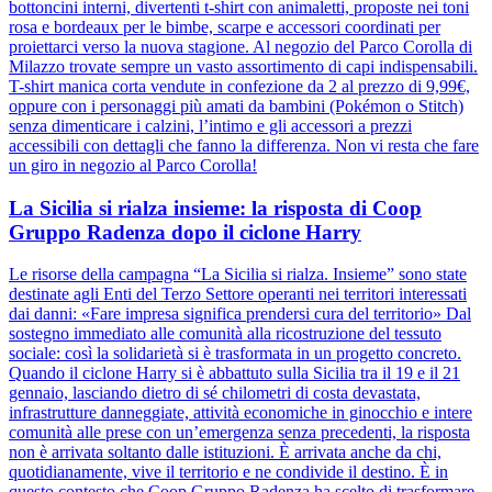
bottoncini interni, divertenti t-shirt con animaletti, proposte nei toni
rosa e bordeaux per le bimbe, scarpe e accessori coordinati per
proiettarci verso la nuova stagione. Al negozio del Parco Corolla di
Milazzo trovate sempre un vasto assortimento di capi indispensabili.
T-shirt manica corta vendute in confezione da 2 al prezzo di 9,99€,
oppure con i personaggi più amati da bambini (Pokémon o Stitch)
senza dimenticare i calzini, l’intimo e gli accessori a prezzi
accessibili con dettagli che fanno la differenza. Non vi resta che fare
un giro in negozio al Parco Corolla!
La Sicilia si rialza insieme: la risposta di Coop
Gruppo Radenza dopo il ciclone Harry
Le risorse della campagna “La Sicilia si rialza. Insieme” sono state
destinate agli Enti del Terzo Settore operanti nei territori interessati
dai danni: «Fare impresa significa prendersi cura del territorio» Dal
sostegno immediato alle comunità alla ricostruzione del tessuto
sociale: così la solidarietà si è trasformata in un progetto concreto.
Quando il ciclone Harry si è abbattuto sulla Sicilia tra il 19 e il 21
gennaio, lasciando dietro di sé chilometri di costa devastata,
infrastrutture danneggiate, attività economiche in ginocchio e intere
comunità alle prese con un’emergenza senza precedenti, la risposta
non è arrivata soltanto dalle istituzioni. È arrivata anche da chi,
quotidianamente, vive il territorio e ne condivide il destino. È in
questo contesto che Coop Gruppo Radenza ha scelto di trasformare