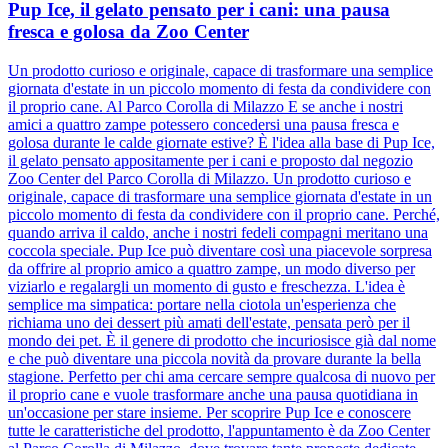
Pup Ice, il gelato pensato per i cani: una pausa
fresca e golosa da Zoo Center
Un prodotto curioso e originale, capace di trasformare una semplice
giornata d'estate in un piccolo momento di festa da condividere con
il proprio cane. Al Parco Corolla di Milazzo E se anche i nostri
amici a quattro zampe potessero concedersi una pausa fresca e
golosa durante le calde giornate estive? È l'idea alla base di Pup Ice,
il gelato pensato appositamente per i cani e proposto dal negozio
Zoo Center del Parco Corolla di Milazzo. Un prodotto curioso e
originale, capace di trasformare una semplice giornata d'estate in un
piccolo momento di festa da condividere con il proprio cane. Perché,
quando arriva il caldo, anche i nostri fedeli compagni meritano una
coccola speciale. Pup Ice può diventare così una piacevole sorpresa
da offrire al proprio amico a quattro zampe, un modo diverso per
viziarlo e regalargli un momento di gusto e freschezza. L'idea è
semplice ma simpatica: portare nella ciotola un'esperienza che
richiama uno dei dessert più amati dell'estate, pensata però per il
mondo dei pet. È il genere di prodotto che incuriosisce già dal nome
e che può diventare una piccola novità da provare durante la bella
stagione. Perfetto per chi ama cercare sempre qualcosa di nuovo per
il proprio cane e vuole trasformare anche una pausa quotidiana in
un'occasione per stare insieme. Per scoprire Pup Ice e conoscere
tutte le caratteristiche del prodotto, l'appuntamento è da Zoo Center