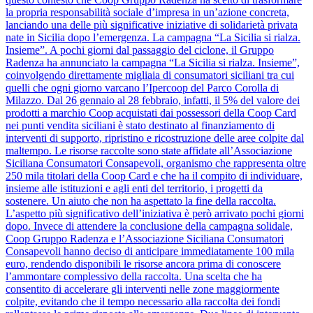
la propria responsabilità sociale d’impresa in un’azione concreta,
lanciando una delle più significative iniziative di solidarietà privata
nate in Sicilia dopo l’emergenza. La campagna “La Sicilia si rialza.
Insieme”. A pochi giorni dal passaggio del ciclone, il Gruppo
Radenza ha annunciato la campagna “La Sicilia si rialza. Insieme”,
coinvolgendo direttamente migliaia di consumatori siciliani tra cui
quelli che ogni giorno varcano l’Ipercoop del Parco Corolla di
Milazzo. Dal 26 gennaio al 28 febbraio, infatti, il 5% del valore dei
prodotti a marchio Coop acquistati dai possessori della Coop Card
nei punti vendita siciliani è stato destinato al finanziamento di
interventi di supporto, ripristino e ricostruzione delle aree colpite dal
maltempo. Le risorse raccolte sono state affidate all’Associazione
Siciliana Consumatori Consapevoli, organismo che rappresenta oltre
250 mila titolari della Coop Card e che ha il compito di individuare,
insieme alle istituzioni e agli enti del territorio, i progetti da
sostenere. Un aiuto che non ha aspettato la fine della raccolta.
L’aspetto più significativo dell’iniziativa è però arrivato pochi giorni
dopo. Invece di attendere la conclusione della campagna solidale,
Coop Gruppo Radenza e l’Associazione Siciliana Consumatori
Consapevoli hanno deciso di anticipare immediatamente 100 mila
euro, rendendo disponibili le risorse ancora prima di conoscere
l’ammontare complessivo della raccolta. Una scelta che ha
consentito di accelerare gli interventi nelle zone maggiormente
colpite, evitando che il tempo necessario alla raccolta dei fondi