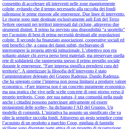
consentito di accelerare gli interventi nelle zone maggiormente
colpite, evitando che il tempo necessario alla raccolta dei fondi
rallentasse le prime risposte alle emergenze. Due linee di intervento.
Le risorse sono state destinate esclusivamente agli Enti del Terzo
Settore operanti nei territori interessati dal ciclone, attraverso due
strumenti distinti. Il primo ha previsto una disponibilità “a sportello”
per l’acquisto di beni di prima necessità destinati alle popolazioni
colpite. Il secondo ha finanziato associazioni, cooperative sociali ed
enti benefici che, a causa dei danni subiti, rischiavano di
interrompere la propria attività istituzionale. L’obiettivo non era
soltanto aiutare chi aveva perso beni materiali, ma preservare quella
rete di solidarietà che rappresenta spesso il primo presidio sociale
durante le emergenze. “Fare impresa significa prendersi cura del
territorio”. A sintetizzare la filosofia dell’intervento è stato
l’amministratore delegato del Gruppo Radenza, Danilo Radenza,
che ha spiegato come l’impresa non possa limitarsi a produrre valore
economico. «Fare impresa non è un concetto puramente economico,
ma una pratica che vive nelle scelte concrete di ogni giorno verso il
proprio territorio. Coop, per sua natura, è una comunità nella quale
anche i cittadini possono partecipare attivamente ed essere
protagonisti delle scelte», ha dichiarato l’AD del Gruppo. Un
modello di comunità. L’iniziativa ha assunto un significato che va
oltre la semplice raccolta fondi. Attraverso un gesto semplice come
l’acquisto di un prodotto a marchio Coop, migliaia di famiglie
siciliane sono diventate parte attiva di un progetto di ricostruzione