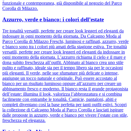
funzionale e contemporanea, già disponibile al negozio del Parco
Corolla di Milazzo.
Azzurro, verde e bianco: i colori dell’estate
Tre tonalità versatili, perfette per creare look leggeri ed eleganti da
indossare in ogni momento della giornata. Da Calcagno Moda al
Parco Corolla di Milazzo Freschi, luminosi e raffinati, azzurro, verde
e bianco sono tra i colori più amati della stagione estiva. Tre tonalità
versatili, perfette per creare look leggeri ed eleganti da indossare in
ogni momento della giornata. L’azzurro richiama il cielo e il mare e
dona subito freschezza all’outfit. Abbinato al bianco crea uno stile
pulito e raffinato, ideale sia per il tempo libero sia per le occasioni
più eleganti. Il verde, nelle sue sfumature più delicate o intense,
aggiunge un tocco naturale e originale. Può essere accostato al
bianco per un risultato luminoso oppure all’azzurro per creare un
abbinamento fresco e moderno. Il bianco resta il grande protagonista
dell’estate: illumina il look, valorizza l’abbronzatura e si combina
facilmente con entrambe le tonalità. Camicie, pantaloni, abiti e
completi diventano così la base perfetta per tanti outfit estivi. Scopri
la collezione di Calcagno Moda al Parco Corolla e lasciati ispirare
dalle proposte in azzurro, verde e bianco per vivere l’estate con stile,
freschezza ed eleganza.