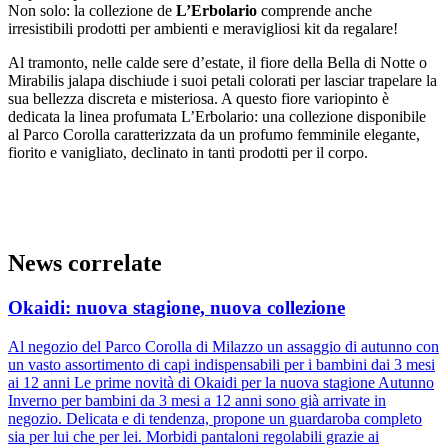
Non solo: la collezione de
L’Erbolario
comprende anche
irresistibili prodotti per ambienti e meravigliosi kit da regalare!
Al tramonto, nelle calde sere d’estate, il fiore della Bella di Notte o
Mirabilis jalapa dischiude i suoi petali colorati per lasciar trapelare la
sua bellezza discreta e misteriosa. A questo fiore variopinto è
dedicata la linea profumata L’Erbolario: una collezione disponibile
al Parco Corolla caratterizzata da un profumo femminile elegante,
fiorito e vanigliato, declinato in tanti prodotti per il corpo.
News correlate
Okaidi: nuova stagione, nuova collezione
Al negozio del Parco Corolla di Milazzo un assaggio di autunno con
un vasto assortimento di capi indispensabili per i bambini dai 3 mesi
ai 12 anni Le prime novità di Okaidi per la nuova stagione Autunno
Inverno per bambini da 3 mesi a 12 anni sono già arrivate in
negozio. Delicata e di tendenza, propone un guardaroba completo
sia per lui che per lei. Morbidi pantaloni regolabili grazie ai