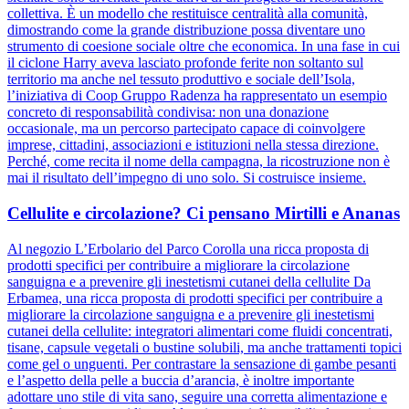
collettiva. È un modello che restituisce centralità alla comunità,
dimostrando come la grande distribuzione possa diventare uno
strumento di coesione sociale oltre che economica. In una fase in cui
il ciclone Harry aveva lasciato profonde ferite non soltanto sul
territorio ma anche nel tessuto produttivo e sociale dell’Isola,
l’iniziativa di Coop Gruppo Radenza ha rappresentato un esempio
concreto di responsabilità condivisa: non una donazione
occasionale, ma un percorso partecipato capace di coinvolgere
imprese, cittadini, associazioni e istituzioni nella stessa direzione.
Perché, come recita il nome della campagna, la ricostruzione non è
mai il risultato dell’impegno di uno solo. Si costruisce insieme.
Cellulite e circolazione? Ci pensano Mirtilli e Ananas
Al negozio L’Erbolario del Parco Corolla una ricca proposta di
prodotti specifici per contribuire a migliorare la circolazione
sanguigna e a prevenire gli inestetismi cutanei della cellulite Da
Erbamea, una ricca proposta di prodotti specifici per contribuire a
migliorare la circolazione sanguigna e a prevenire gli inestetismi
cutanei della cellulite: integratori alimentari come fluidi concentrati,
tisane, capsule vegetali o bustine solubili, ma anche trattamenti topici
come gel o unguenti. Per contrastare la sensazione di gambe pesanti
e l’aspetto della pelle a buccia d’arancia, è inoltre importante
adottare uno stile di vita sano, seguire una corretta alimentazione e