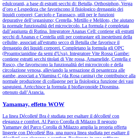
edulcoranti, a base di estratti secchi di: Betulla, Orthosiphon, Verga
d’oro e Lespedeza che favoriscono il fisiologico drenaggio dei
liquidi corporei; Carciofo e Tarassaco, utili per le funzioni
depurative dell’organismo; Centella, Mirtillo e Meliloto, che aiutano
la normale funzionalità del microcircolo. La formula è completata
dall’aggiunta di Rutina. Integratore Ananas Cell: contiene gli estratti
secchi di Ananas e Centella utili per contrastare gli inestetismi della
cellulite, associati all'estratto secco di Betulla che favorisce il
drenaggio dei liquidi corporei. Completano la formula gli OPC
(Proantocianidine da semi d'Uva). Integratore Vite Rossa Gambe:
contiene estratti secchi titolati di Vite rossa, Amamelide, Centella e
Rusco, che favoriscono la funzionalità del microcircolo e della
circolazione venosa, alleviando la sensazione di pesantezza alle
gambe, associati a Vitamina C (da Rosa canina) che contribuisce alla
normale produzione di collagene per la fisiologica funzione dei vasi
sanguigni. Arricchisce la formula il bioflavonoide Diosmina,
ottenuto dall’Arancia.
Yamamay, effetto WOW
La linea Décolleté Bra è studiata per esaltare il décolleté con
eleganza e comfort. Al Parco Corolla di Milazzo Il negozio
Yamamay del Parco Corolla di Milazzo amplia la propria offerta
lingerie con Décolleté Bra, una nuova linea studiata per esaltare il