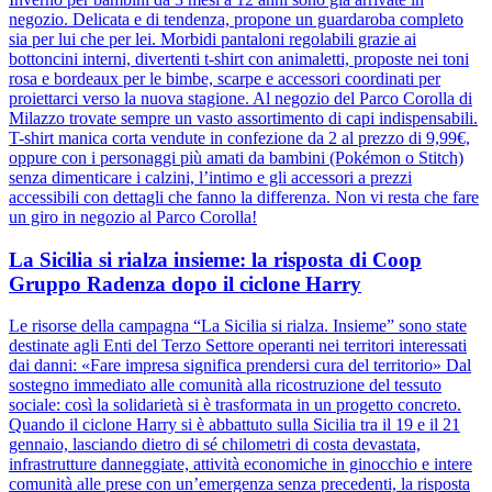
negozio. Delicata e di tendenza, propone un guardaroba completo
sia per lui che per lei. Morbidi pantaloni regolabili grazie ai
bottoncini interni, divertenti t-shirt con animaletti, proposte nei toni
rosa e bordeaux per le bimbe, scarpe e accessori coordinati per
proiettarci verso la nuova stagione. Al negozio del Parco Corolla di
Milazzo trovate sempre un vasto assortimento di capi indispensabili.
T-shirt manica corta vendute in confezione da 2 al prezzo di 9,99€,
oppure con i personaggi più amati da bambini (Pokémon o Stitch)
senza dimenticare i calzini, l’intimo e gli accessori a prezzi
accessibili con dettagli che fanno la differenza. Non vi resta che fare
un giro in negozio al Parco Corolla!
La Sicilia si rialza insieme: la risposta di Coop
Gruppo Radenza dopo il ciclone Harry
Le risorse della campagna “La Sicilia si rialza. Insieme” sono state
destinate agli Enti del Terzo Settore operanti nei territori interessati
dai danni: «Fare impresa significa prendersi cura del territorio» Dal
sostegno immediato alle comunità alla ricostruzione del tessuto
sociale: così la solidarietà si è trasformata in un progetto concreto.
Quando il ciclone Harry si è abbattuto sulla Sicilia tra il 19 e il 21
gennaio, lasciando dietro di sé chilometri di costa devastata,
infrastrutture danneggiate, attività economiche in ginocchio e intere
comunità alle prese con un’emergenza senza precedenti, la risposta