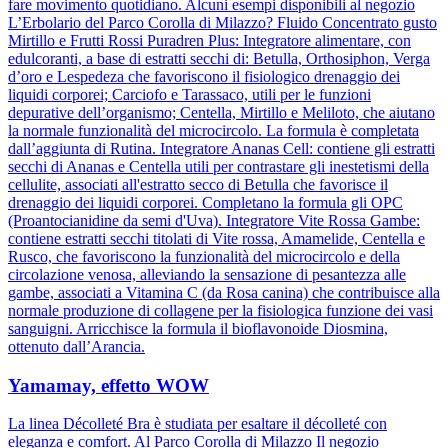
fare movimento quotidiano. Alcuni esempi disponibili al negozio
L’Erbolario del Parco Corolla di Milazzo? Fluido Concentrato gusto
Mirtillo e Frutti Rossi Puradren Plus: Integratore alimentare, con
edulcoranti, a base di estratti secchi di: Betulla, Orthosiphon, Verga
d’oro e Lespedeza che favoriscono il fisiologico drenaggio dei
liquidi corporei; Carciofo e Tarassaco, utili per le funzioni
depurative dell’organismo; Centella, Mirtillo e Meliloto, che aiutano
la normale funzionalità del microcircolo. La formula è completata
dall’aggiunta di Rutina. Integratore Ananas Cell: contiene gli estratti
secchi di Ananas e Centella utili per contrastare gli inestetismi della
cellulite, associati all'estratto secco di Betulla che favorisce il
drenaggio dei liquidi corporei. Completano la formula gli OPC
(Proantocianidine da semi d'Uva). Integratore Vite Rossa Gambe:
contiene estratti secchi titolati di Vite rossa, Amamelide, Centella e
Rusco, che favoriscono la funzionalità del microcircolo e della
circolazione venosa, alleviando la sensazione di pesantezza alle
gambe, associati a Vitamina C (da Rosa canina) che contribuisce alla
normale produzione di collagene per la fisiologica funzione dei vasi
sanguigni. Arricchisce la formula il bioflavonoide Diosmina,
ottenuto dall’Arancia.
Yamamay, effetto WOW
La linea Décolleté Bra è studiata per esaltare il décolleté con
eleganza e comfort. Al Parco Corolla di Milazzo Il negozio