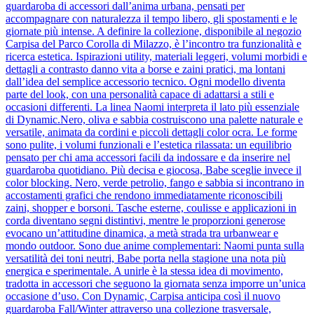
guardaroba di accessori dall’anima urbana, pensati per
accompagnare con naturalezza il tempo libero, gli spostamenti e le
giornate più intense. A definire la collezione, disponibile al negozio
Carpisa del Parco Corolla di Milazzo, è l’incontro tra funzionalità e
ricerca estetica. Ispirazioni utility, materiali leggeri, volumi morbidi e
dettagli a contrasto danno vita a borse e zaini pratici, ma lontani
dall’idea del semplice accessorio tecnico. Ogni modello diventa
parte del look, con una personalità capace di adattarsi a stili e
occasioni differenti. La linea Naomi interpreta il lato più essenziale
di Dynamic.Nero, oliva e sabbia costruiscono una palette naturale e
versatile, animata da cordini e piccoli dettagli color ocra. Le forme
sono pulite, i volumi funzionali e l’estetica rilassata: un equilibrio
pensato per chi ama accessori facili da indossare e da inserire nel
guardaroba quotidiano. Più decisa e giocosa, Babe sceglie invece il
color blocking. Nero, verde petrolio, fango e sabbia si incontrano in
accostamenti grafici che rendono immediatamente riconoscibili
zaini, shopper e borsoni. Tasche esterne, coulisse e applicazioni in
corda diventano segni distintivi, mentre le proporzioni generose
evocano un’attitudine dinamica, a metà strada tra urbanwear e
mondo outdoor. Sono due anime complementari: Naomi punta sulla
versatilità dei toni neutri, Babe porta nella stagione una nota più
energica e sperimentale. A unirle è la stessa idea di movimento,
tradotta in accessori che seguono la giornata senza imporre un’unica
occasione d’uso. Con Dynamic, Carpisa anticipa così il nuovo
guardaroba Fall/Winter attraverso una collezione trasversale,