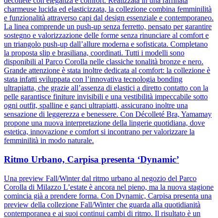
décolleté con eleganza e comfort. Realizzata in una raffinata
charmeuse lucida ed elasticizzata, la collezione combina femminilità
e funzionalità attraverso capi dal design essenziale e contemporaneo.
La linea comprende un push-up senza ferretto, pensato per garantire
sostegno e valorizzazione delle forme senza rinunciare al comfort e
un triangolo push-up dall’allure moderna e sofisticata. Completano
la proposta slip e brasiliana, coordinati. Tutti i modelli sono
disponibili al Parco Corolla nelle classiche tonalità bronze e nero.
Grande attenzione è stata inoltre dedicata al comfort: la collezione è
stata infatti sviluppata con l’innovativa tecnologia bonding
ultrapiatta, che grazie all’assenza di elastici a diretto contatto con la
pelle garantisce finiture invisibili e una vestibilità impeccabile sotto
ogni outfit, spalline e ganci ultrapiatti, assicurano inoltre una
sensazione di leggerezza e benessere. Con Décolleté Bra, Yamamay
propone una nuova interpretazione della lingerie quotidiana, dove
estetica, innovazione e comfort si incontrano per valorizzare la
femminilità in modo naturale.
Ritmo Urbano, Carpisa presenta ‘Dynamic’
Una preview Fall/Winter dal ritmo urbano al negozio del Parco
Corolla di Milazzo L’estate è ancora nel pieno, ma la nuova stagione
comincia già a prendere forma. Con Dynamic, Carpisa presenta una
preview della collezione Fall/Winter che guarda alla quotidianità
contemporanea e ai suoi continui cambi di ritmo. Il risultato è un