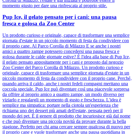
Corolla di Milazzo: l'estate è già iniziata e potrebbe essere il
momento giusto per dare una rinfrescata al proprio stile.
Pup Ice, il gelato pensato per i cani: una pausa
fresca e golosa da Zoo Center
Un prodotto curioso e originale, capace di trasformare una semplice
giornata d'estate in un piccolo momento di festa da condividere con
il proprio cane. Al Parco Corolla di Milazzo E se anche i nostri
amici a quattro zampe potessero concedersi una pausa fresca e
golosa durante le calde giornate estive? È l'idea alla base di Pup Ice,
il gelato pensato appositamente per i cani e proposto dal negozio
Zoo Center del Parco Corolla di Milazzo. Un prodotto curioso e
originale, capace di trasformare una semplice giornata d'estate in un
piccolo momento di festa da condividere con il proprio cane. Perché,
quando arriva il caldo, anche i nostri fedeli compagni meritano una
coccola speciale. Pup Ice può diventare così una piacevole sorpresa
da offrire al proprio amico a quattro zampe, un modo diverso per
viziarlo e regalargli un momento di gusto e freschezza. L'idea è
semplice ma simpatica: portare nella ciotola un'esperienza che
richiama uno dei dessert più amati dell'estate, pensata però per il
mondo dei pet. È il genere di prodotto che incuriosisce già dal nome
e che può diventare una piccola novità da provare durante la bella
stagione. Perfetto per chi ama cercare sempre qualcosa di nuovo per
il proprio cane e vuole trasformare anche una pausa quotidiana in