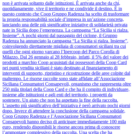
non è arrivata soltanto dalle istituzioni. È arrivata anche da chi,
quotidianamente, vive il territorio e ne condivide il destino. È in
questo contesto che Coop Gruppo Radenza ha scelto di trasformare
la propria responsabilità sociale d’impresa in un’azione concreta,
lanciando una delle più significative iniziative di solidarietà privata
nate in Sicilia dopo l’emergenza. La campagna “La Sicilia si rialza.
Insieme”. A pochi giorni dal passaggio del ciclone, il Gruppo
Radenza ha annunciato la campagna “La Sicilia si rialza. Insieme”,
coinvolgendo direttamente migliaia di consumatori siciliani tra cui
quelli che ogni giorno varcano l’Ipercoop del Parco Corolla di
Milazzo. Dal 26 gennaio al 28 febbraio, infatti, il 5% del valore dei
prodotti a marchio Coop acquistati dai possessori della Coop Card
nei punti vendita siciliani è stato destinato al finanziamento di
interventi di supporto, ripristino e ricostruzione delle aree colpite dal
maltempo. Le risorse raccolte sono state affidate all’Associazione
Siciliana Consumatori Consapevoli, organismo che rappresenta oltre
250 mila titolari della Coop Card e che ha il compito di individuare,
insieme alle istituzioni e agli enti del territorio, i progetti da
sostenere. Un aiuto che non ha aspettato la fine della raccolta.
L’aspetto più significativo dell’iniziativa è però arrivato pochi giorni
dopo. Invece di attendere la conclusione della campagna solidale,
Coop Gruppo Radenza e l’Associazione Siciliana Consumatori
Consapevoli hanno deciso di anticipare immediatamente 100 mila
euro, rendendo disponibili le risorse ancora prima di conoscere
l’ammontare complessivo della raccolta. Una scelta che ha