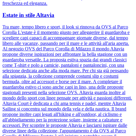
freschezza ed eleganza.
Estate in stile Altavia
Tra mare, tempo libero e sport, il look si rinnova da OVS al Parco
Corolla L'estate è il momento giusto per alleggerire il guardaroba e
scegliere capi capaci di accompagnare giornate diverse, dal tempo
libero alle vacanze, passando per il mare e le attività all'aria aperta.
Al negozio OVS del Parco Corolla di Milazzo il mondo Altavia
propone diverse ispirazioni per affrontare la bella stagione con un
guardaroba versatile. La proposta estiva spazia dai grandi classici
come T-shirt e polo a camicie, pantaloni e pantaloncini, con una
selezione dedicata anche alla moda mare. Per chi sta già pensando
alla spiaggia, la collezione comprende costumi slip e costumi
bermuda, oltre ad accessori e borse per il mare. A completare il
guardaroba estivo ci sono anche capi in lino, una delle proposte
stagionali presenti nella selezione OVS. Altavia guarda inoltre al
mondo dello sport con linee pensate per attività e passioni differenti.
Altavia Court è dedicata a chi ama tennis e padel, mentre Altavia
Sailing si concentra sul mondo della vela e della nautica. Il brand
propone inoltre capi legati all'hiking e all'outdoor, al ciclismo e
all'abbigliamento per la protezione solare, insieme a calzature e
accessori. Per scoprire le proposte Altavia e lasciarsi ispirare dalle
diverse linee della collezione, l'appuntamento è da OVS al Parco