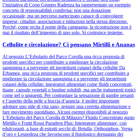
l’iniziativa di Coop Gruppo Radenza ha rappresentato un esempio
concreto di responsabilità condivisa: non una donazione
occasionale, ma un percorso partecipato capace di coinvolgere
imprese, cittadini, associazioni e istituzioni nella stessa direzione.
Perché, come recita il nome della campagna, la ricostruzione non è
mai il risultato dell’impegno di uno solo. Si costruisce insieme.
Cellulite e circolazione? Ci pensano Mirtilli e Ananas
Al negozio L’Erbolario del Parco Corolla una ricca proposta di
prodotti specifici per contribuire a migliorare la circolazione
sanguigna e a prevenire gli inestetismi cutanei della cellulite Da
Erbamea, una ricca proposta di prodotti specifici per contribuire a
migliorare la circolazione sanguigna e a prevenire gli inestetismi
cutanei della cellulite: integratori alimentari come fluidi concentrati,
tisane, capsule vegetali o bustine solubili, ma anche trattamenti topici
come gel o unguenti. Per contrastare la sensazione di gambe pesanti
e l’aspetto della pelle a buccia d’arancia, è inoltre importante
adottare uno stile di vita sano, seguire una corretta alimentazione e
fare movimento quotidiano. Alcuni esempi disponibili al negozio
L’Erbolario del Parco Corolla di Milazzo? Fluido Concentrato gusto
Mirtillo e Frutti Rossi Puradren Plus: Integratore alimentare, con
edulcoranti, a base di estratti secchi di: Betulla, Orthosiphon, Verga
d’oro e Lespedeza che favoriscono il fisiologico drenaggio dei