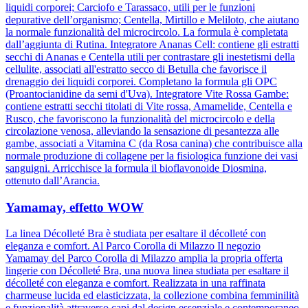
liquidi corporei; Carciofo e Tarassaco, utili per le funzioni
depurative dell’organismo; Centella, Mirtillo e Meliloto, che aiutano
la normale funzionalità del microcircolo. La formula è completata
dall’aggiunta di Rutina. Integratore Ananas Cell: contiene gli estratti
secchi di Ananas e Centella utili per contrastare gli inestetismi della
cellulite, associati all'estratto secco di Betulla che favorisce il
drenaggio dei liquidi corporei. Completano la formula gli OPC
(Proantocianidine da semi d'Uva). Integratore Vite Rossa Gambe:
contiene estratti secchi titolati di Vite rossa, Amamelide, Centella e
Rusco, che favoriscono la funzionalità del microcircolo e della
circolazione venosa, alleviando la sensazione di pesantezza alle
gambe, associati a Vitamina C (da Rosa canina) che contribuisce alla
normale produzione di collagene per la fisiologica funzione dei vasi
sanguigni. Arricchisce la formula il bioflavonoide Diosmina,
ottenuto dall’Arancia.
Yamamay, effetto WOW
La linea Décolleté Bra è studiata per esaltare il décolleté con
eleganza e comfort. Al Parco Corolla di Milazzo Il negozio
Yamamay del Parco Corolla di Milazzo amplia la propria offerta
lingerie con Décolleté Bra, una nuova linea studiata per esaltare il
décolleté con eleganza e comfort. Realizzata in una raffinata
charmeuse lucida ed elasticizzata, la collezione combina femminilità
e funzionalità attraverso capi dal design essenziale e contemporaneo.