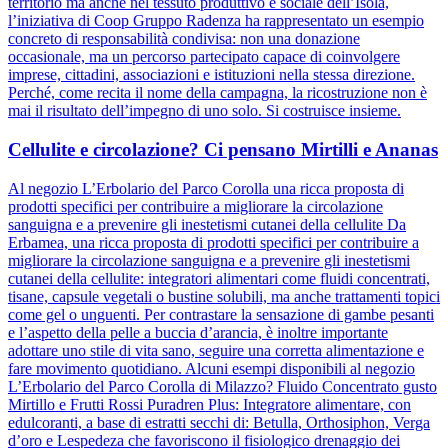
territorio ma anche nel tessuto produttivo e sociale dell’Isola,
l’iniziativa di Coop Gruppo Radenza ha rappresentato un esempio
concreto di responsabilità condivisa: non una donazione
occasionale, ma un percorso partecipato capace di coinvolgere
imprese, cittadini, associazioni e istituzioni nella stessa direzione.
Perché, come recita il nome della campagna, la ricostruzione non è
mai il risultato dell’impegno di uno solo. Si costruisce insieme.
Cellulite e circolazione? Ci pensano Mirtilli e Ananas
Al negozio L’Erbolario del Parco Corolla una ricca proposta di
prodotti specifici per contribuire a migliorare la circolazione
sanguigna e a prevenire gli inestetismi cutanei della cellulite Da
Erbamea, una ricca proposta di prodotti specifici per contribuire a
migliorare la circolazione sanguigna e a prevenire gli inestetismi
cutanei della cellulite: integratori alimentari come fluidi concentrati,
tisane, capsule vegetali o bustine solubili, ma anche trattamenti topici
come gel o unguenti. Per contrastare la sensazione di gambe pesanti
e l’aspetto della pelle a buccia d’arancia, è inoltre importante
adottare uno stile di vita sano, seguire una corretta alimentazione e
fare movimento quotidiano. Alcuni esempi disponibili al negozio
L’Erbolario del Parco Corolla di Milazzo? Fluido Concentrato gusto
Mirtillo e Frutti Rossi Puradren Plus: Integratore alimentare, con
edulcoranti, a base di estratti secchi di: Betulla, Orthosiphon, Verga
d’oro e Lespedeza che favoriscono il fisiologico drenaggio dei