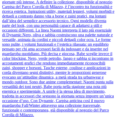
giornate più intense. A definire la collezione, disponibile al negozio
Carpisa del Parco Corolla di Milazzo, è l’incontro tra funzionalità e
ricerca estetica. Ispirazioni utility, materiali leggeri, volumi morbidi e
dettagli a contrasto danno vita a borse e zaini pratici, ma lontani
dall’idea del semplice accessorio tecnico. Ogni modello diventa
parte del look, con una personalità capace di adattarsi a stili e
occasioni differenti. La linea Naomi interpreta il lato più essenziale
di Dynamic.Nero, oliva e sabbia costruiscono una palette naturale e
versatile, animata da cordini e piccoli dettagli color ocra. Le forme
sono pulite, i volumi funzionali e l’estetica rilassata: un equilibrio
pensato per chi ama accessori facili da indossare e da inserire nel
guardaroba quotidiano. Più decisa e giocosa, Babe sceglie invece il
color blocking. Nero, verde petrolio, fango e sabbia si incontrano in
accostamenti grafici che rendono immediatamente riconoscibili
zaini, shopper e borsoni. Tasche esterne, coulisse e applicazioni in
corda diventano segni distintivi, mentre le proporzioni generose
evocano un’attitudine dinamica, a metà strada tra urbanwear e
mondo outdoor. Sono due anime complementari: Naomi punta sulla
versatilità dei toni neutri, Babe porta nella stagione una nota più
energica e sperimentale. A unirle è la stessa idea di movimento,
tradotta in accessori che seguono la giornata senza imporre un’unica
occasione d’uso. Con Dynamic, Carpisa anticipa così il nuovo
guardaroba Fall/Winter attraverso una collezione trasversale,
funzionale e contemporanea, già disponibile al negozio del Parco
Corolla di Milazzo.