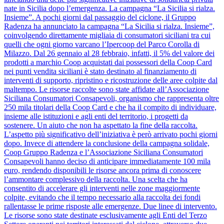
nate in Sicilia dopo l’emergenza. La campagna “La Sicilia si rialza.
Insieme”. A pochi giorni dal passaggio del ciclone, il Gruppo
Radenza ha annunciato la campagna “La Sicilia si rialza. Insieme”,
coinvolgendo direttamente migliaia di consumatori siciliani tra cui
quelli che ogni giorno varcano l’Ipercoop del Parco Corolla di
Milazzo. Dal 26 gennaio al 28 febbraio, infatti, il 5% del valore dei
prodotti a marchio Coop acquistati dai possessori della Coop Card
nei punti vendita siciliani è stato destinato al finanziamento di
interventi di supporto, ripristino e ricostruzione delle aree colpite dal
maltempo. Le risorse raccolte sono state affidate all’Associazione
Siciliana Consumatori Consapevoli, organismo che rappresenta oltre
250 mila titolari della Coop Card e che ha il compito di individuare,
insieme alle istituzioni e agli enti del territorio, i progetti da
sostenere. Un aiuto che non ha aspettato la fine della raccolta.
L’aspetto più significativo dell’iniziativa è però arrivato pochi giorni
dopo. Invece di attendere la conclusione della campagna solidale,
Coop Gruppo Radenza e l’Associazione Siciliana Consumatori
Consapevoli hanno deciso di anticipare immediatamente 100 mila
euro, rendendo disponibili le risorse ancora prima di conoscere
l’ammontare complessivo della raccolta. Una scelta che ha
consentito di accelerare gli interventi nelle zone maggiormente
colpite, evitando che il tempo necessario alla raccolta dei fondi
rallentasse le prime risposte alle emergenze. Due linee di intervento.
Le risorse sono state destinate esclusivamente agli Enti del Terzo