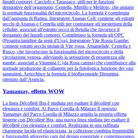
liquidi corporei; Carciofo e Tarassaco, utili per le funzioni
depurative dell’organismo; Centella, Mirtillo e Meliloto, che aiutano
la normale funzionalità del microcircolo. La formula è completata
dall’aggiunta di Rutina. Integratore Ananas Cell: contiene gli estratti
secchi di Ananas e Centella utili per contrastare gli inestetismi della
cellulite, associati all'estratto secco di Betulla che favorisce il
drenaggio dei liquidi corporei. Completano la formula gli OPC
(Proantocianidine da semi d'Uva). Integratore Vite Rossa Gambe:
contiene estratti secchi titolati di Vite rossa, Amamelide, Centella e
Rusco, che favoriscono la funzionalità del microcircolo e della
circolazione venosa, alleviando la sensazione di pesantezza alle
gambe, associati a Vitamina C (da Rosa canina) che contribuisce alla
normale produzione di collagene per la fisiologica funzione dei vasi
sanguigni. Arricchisce la formula il bioflavonoide Diosmina,
ottenuto dall’Arancia.
Yamamay, effetto WOW
La linea Décolleté Bra è studiata per esaltare il décolleté con
eleganza e comfort. Al Parco Corolla di Milazzo Il negozio
Yamamay del Parco Corolla di Milazzo amplia la propria offerta
lingerie con Décolleté Bra, una nuova linea studiata per esaltare il
décolleté con eleganza e comfort. Realizzata in una raffinata
charmeuse lucida ed elasticizzata, la collezione combina femminilità
e funzionalità attraverso capi dal design essenziale e contemporaneo.