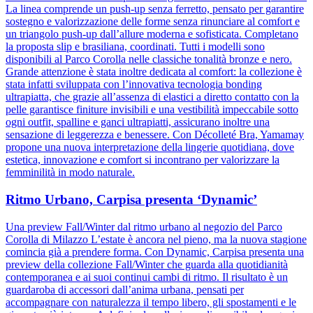
La linea comprende un push-up senza ferretto, pensato per garantire
sostegno e valorizzazione delle forme senza rinunciare al comfort e
un triangolo push-up dall’allure moderna e sofisticata. Completano
la proposta slip e brasiliana, coordinati. Tutti i modelli sono
disponibili al Parco Corolla nelle classiche tonalità bronze e nero.
Grande attenzione è stata inoltre dedicata al comfort: la collezione è
stata infatti sviluppata con l’innovativa tecnologia bonding
ultrapiatta, che grazie all’assenza di elastici a diretto contatto con la
pelle garantisce finiture invisibili e una vestibilità impeccabile sotto
ogni outfit, spalline e ganci ultrapiatti, assicurano inoltre una
sensazione di leggerezza e benessere. Con Décolleté Bra, Yamamay
propone una nuova interpretazione della lingerie quotidiana, dove
estetica, innovazione e comfort si incontrano per valorizzare la
femminilità in modo naturale.
Ritmo Urbano, Carpisa presenta ‘Dynamic’
Una preview Fall/Winter dal ritmo urbano al negozio del Parco
Corolla di Milazzo L’estate è ancora nel pieno, ma la nuova stagione
comincia già a prendere forma. Con Dynamic, Carpisa presenta una
preview della collezione Fall/Winter che guarda alla quotidianità
contemporanea e ai suoi continui cambi di ritmo. Il risultato è un
guardaroba di accessori dall’anima urbana, pensati per
accompagnare con naturalezza il tempo libero, gli spostamenti e le