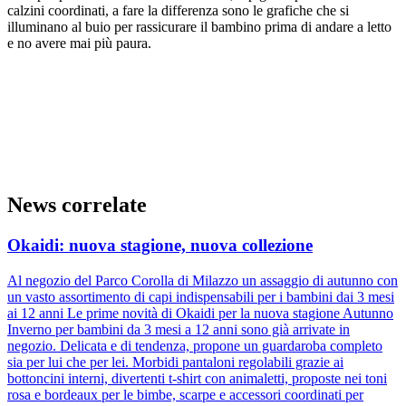
calzini coordinati, a fare la differenza sono le grafiche che si
illuminano al buio per rassicurare il bambino prima di andare a letto
e no avere mai più paura.
News correlate
Okaidi: nuova stagione, nuova collezione
Al negozio del Parco Corolla di Milazzo un assaggio di autunno con
un vasto assortimento di capi indispensabili per i bambini dai 3 mesi
ai 12 anni Le prime novità di Okaidi per la nuova stagione Autunno
Inverno per bambini da 3 mesi a 12 anni sono già arrivate in
negozio. Delicata e di tendenza, propone un guardaroba completo
sia per lui che per lei. Morbidi pantaloni regolabili grazie ai
bottoncini interni, divertenti t-shirt con animaletti, proposte nei toni
rosa e bordeaux per le bimbe, scarpe e accessori coordinati per