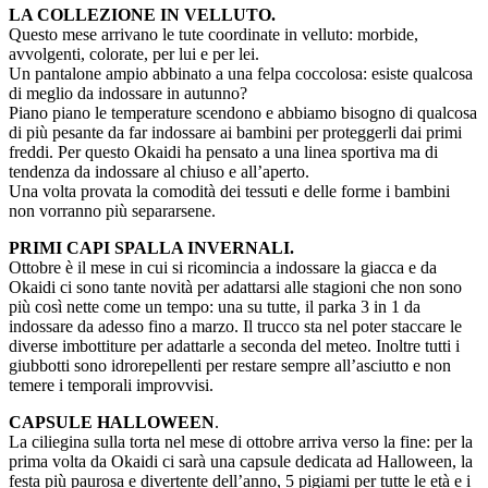
LA COLLEZIONE IN VELLUTO.
Questo mese arrivano le tute coordinate in velluto: morbide,
avvolgenti, colorate, per lui e per lei.
Un pantalone ampio abbinato a una felpa coccolosa: esiste qualcosa
di meglio da indossare in autunno?
Piano piano le temperature scendono e abbiamo bisogno di qualcosa
di più pesante da far indossare ai bambini per proteggerli dai primi
freddi. Per questo Okaidi ha pensato a una linea sportiva ma di
tendenza da indossare al chiuso e all’aperto.
Una volta provata la comodità dei tessuti e delle forme i bambini
non vorranno più separarsene.
PRIMI CAPI SPALLA INVERNALI.
Ottobre è il mese in cui si ricomincia a indossare la giacca e da
Okaidi ci sono tante novità per adattarsi alle stagioni che non sono
più così nette come un tempo: una su tutte, il parka 3 in 1 da
indossare da adesso fino a marzo. Il trucco sta nel poter staccare le
diverse imbottiture per adattarle a seconda del meteo. Inoltre tutti i
giubbotti sono idrorepellenti per restare sempre all’asciutto e non
temere i temporali improvvisi.
CAPSULE HALLOWEEN
.
La ciliegina sulla torta nel mese di ottobre arriva verso la fine: per la
prima volta da Okaidi ci sarà una capsule dedicata ad Halloween, la
festa più paurosa e divertente dell’anno, 5 pigiami per tutte le età e i