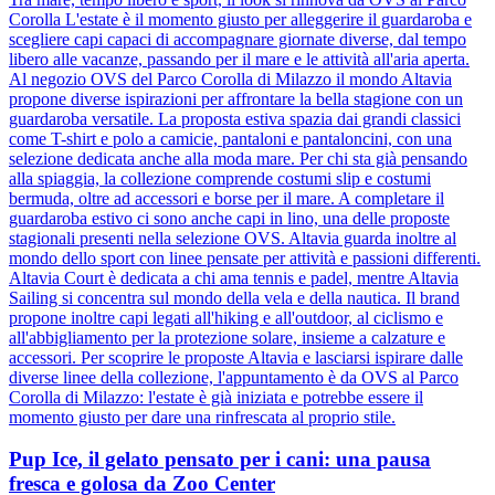
Corolla L'estate è il momento giusto per alleggerire il guardaroba e
scegliere capi capaci di accompagnare giornate diverse, dal tempo
libero alle vacanze, passando per il mare e le attività all'aria aperta.
Al negozio OVS del Parco Corolla di Milazzo il mondo Altavia
propone diverse ispirazioni per affrontare la bella stagione con un
guardaroba versatile. La proposta estiva spazia dai grandi classici
come T-shirt e polo a camicie, pantaloni e pantaloncini, con una
selezione dedicata anche alla moda mare. Per chi sta già pensando
alla spiaggia, la collezione comprende costumi slip e costumi
bermuda, oltre ad accessori e borse per il mare. A completare il
guardaroba estivo ci sono anche capi in lino, una delle proposte
stagionali presenti nella selezione OVS. Altavia guarda inoltre al
mondo dello sport con linee pensate per attività e passioni differenti.
Altavia Court è dedicata a chi ama tennis e padel, mentre Altavia
Sailing si concentra sul mondo della vela e della nautica. Il brand
propone inoltre capi legati all'hiking e all'outdoor, al ciclismo e
all'abbigliamento per la protezione solare, insieme a calzature e
accessori. Per scoprire le proposte Altavia e lasciarsi ispirare dalle
diverse linee della collezione, l'appuntamento è da OVS al Parco
Corolla di Milazzo: l'estate è già iniziata e potrebbe essere il
momento giusto per dare una rinfrescata al proprio stile.
Pup Ice, il gelato pensato per i cani: una pausa
fresca e golosa da Zoo Center