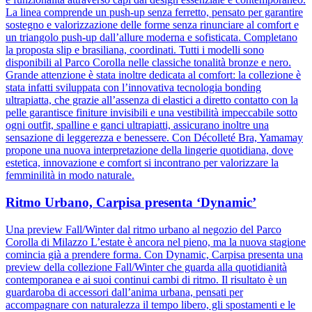
La linea comprende un push-up senza ferretto, pensato per garantire
sostegno e valorizzazione delle forme senza rinunciare al comfort e
un triangolo push-up dall’allure moderna e sofisticata. Completano
la proposta slip e brasiliana, coordinati. Tutti i modelli sono
disponibili al Parco Corolla nelle classiche tonalità bronze e nero.
Grande attenzione è stata inoltre dedicata al comfort: la collezione è
stata infatti sviluppata con l’innovativa tecnologia bonding
ultrapiatta, che grazie all’assenza di elastici a diretto contatto con la
pelle garantisce finiture invisibili e una vestibilità impeccabile sotto
ogni outfit, spalline e ganci ultrapiatti, assicurano inoltre una
sensazione di leggerezza e benessere. Con Décolleté Bra, Yamamay
propone una nuova interpretazione della lingerie quotidiana, dove
estetica, innovazione e comfort si incontrano per valorizzare la
femminilità in modo naturale.
Ritmo Urbano, Carpisa presenta ‘Dynamic’
Una preview Fall/Winter dal ritmo urbano al negozio del Parco
Corolla di Milazzo L’estate è ancora nel pieno, ma la nuova stagione
comincia già a prendere forma. Con Dynamic, Carpisa presenta una
preview della collezione Fall/Winter che guarda alla quotidianità
contemporanea e ai suoi continui cambi di ritmo. Il risultato è un
guardaroba di accessori dall’anima urbana, pensati per
accompagnare con naturalezza il tempo libero, gli spostamenti e le