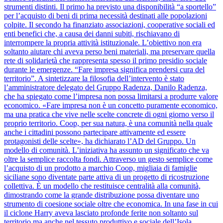
strumenti distinti. Il primo ha previsto una disponibilità “a sportello”
per l’acquisto di beni di prima necessità destinati alle popolazioni
colpite. Il secondo ha finanziato associazioni, cooperative sociali ed
enti benefici che, a causa dei danni subiti, rischiavano di
interrompere la propria attività istituzionale. L’obiettivo non era
soltanto aiutare chi aveva perso beni materiali, ma preservare quella
rete di solidarietà che rappresenta spesso il primo presidio sociale
durante le emergenze. “Fare impresa significa prendersi cura del
territorio”. A sintetizzare la filosofia dell’intervento è stato
l’amministratore delegato del Gruppo Radenza, Danilo Radenza,
che ha spiegato come l’impresa non possa limitarsi a produrre valore
economico. «Fare impresa non è un concetto puramente economico,
ma una pratica che vive nelle scelte concrete di ogni giorno verso il
proprio territorio. Coop, per sua natura, è una comunità nella quale
anche i cittadini possono partecipare attivamente ed essere
protagonisti delle scelte», ha dichiarato l’AD del Gruppo. Un
modello di comunità. L’iniziativa ha assunto un significato che va
oltre la semplice raccolta fondi. Attraverso un gesto semplice come
l’acquisto di un prodotto a marchio Coop, migliaia di famiglie
siciliane sono diventate parte attiva di un progetto di ricostruzione
collettiva. È un modello che restituisce centralità alla comunità,
dimostrando come la grande distribuzione possa diventare uno
strumento di coesione sociale oltre che economica. In una fase in cui
il ciclone Harry aveva lasciato profonde ferite non soltanto sul
territorio ma anche nel tessuto produttivo e sociale dell’Isola,