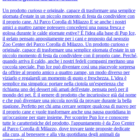
Un prodotto curioso e originale, capace di trasformare una semplice
giornata d'estate in un piccolo momento di festa da condividere con
il proprio cane. Al Parco Corolla di Milazzo E se anche i nostri
amici a quattro zampe potessero concedersi una pausa fresca e
golosa durante le calde giornate estive? È l'idea alla base di Pup Ice,
il gelato pensato appositamente per i cani e proposto dal negozio
Zoo Center del Parco Corolla di Milazzo. Un prodotto curioso e
originale, capace di trasformare una semplice giornata d'estate in un
piccolo momento di festa da condividere con il proprio cane. Perché,
quando arriva il caldo, anche i nostri fedeli compagni meritano una
coccola speciale. Pup Ice può diventare così una piacevole sorpresa
da offrire al proprio amico a quattro zampe, un modo diverso per
viziarlo e regalargli un momento di gusto e freschezza. L'idea è
semplice ma simpatica: portare nella ciotola un'esperienza che
richiama uno dei dessert più amati dell'estate, pensata però per il
mondo dei pet. È il genere di prodotto che incuriosisce già dal nome
e che può diventare una piccola novità da provare durante la bella
stagione. Perfetto per chi ama cercare sempre qualcosa di nuovo per
il proprio cane e vuole trasformare anche una pausa quotidiana in
un'occasione per stare insieme. Per scoprire Pup Ice e conoscere
tutte le caratteristiche del prodotto, l'appuntamento è da Zoo Center
al Parco Corolla di Milazzo, dove trovare tante proposte dedicate
alla cura, al benessere e alla vita quotidiana degli animali da
compagnia.