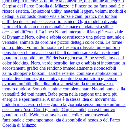
giornate più intense. A definire la collezione, disponibile al negozio
Carpisa del Parco Corolla di Milazzo, è l’incontro tra funzionalità e
ricerca estetica. Ispirazioni utility, materiali leggeri, volumi morbidi e
dettagli a contrasto danno vita a borse e zaini pratici, ma lontani
dall’idea del semplice accessorio tecnico. Ogni modello diventa
parte del look, con una personalità capace di adattarsi a stili e
occasioni differenti. La linea Naomi interpreta il lato più essenziale
di Dynamic.Nero, oliva e sabbia costruiscono una palette naturale e
versatile, animata da cordini e piccoli dettagli color ocra. Le forme
sono pulite, i volumi funzionali e l’estetica rilassata: un equilibrio
pensato per chi ama accessori facili da indossare e da inserire nel
guardaroba quotidiano. Più decisa e giocosa, Babe sceglie invece il
color blocking. Nero, verde petrolio, fango e sabbia si incontrano in
accostamenti grafici che rendono immediatamente riconoscibili
zaini, shopper e borsoni. Tasche esterne, coulisse e applicazioni in
corda diventano segni distintivi, mentre le proporzioni generose
evocano un’attitudine dinamica, a metà strada tra urbanwear e
mondo outdoor. Sono due anime complementari: Naomi punta sulla
versatilità dei toni neutri, Babe porta nella stagione una nota più
energica e sperimentale. A unirle è la stessa idea di movimento,
tradotta in accessori che seguono la giornata senza imporre un’unica
occasione d’uso. Con Dynamic, Carpisa anticipa così il nuovo
guardaroba Fall/Winter attraverso una collezione trasversale,
funzionale e contemporanea, già disponibile al negozio del Parco
Corolla di Milazzo.