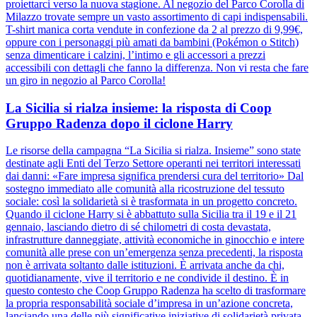
proiettarci verso la nuova stagione. Al negozio del Parco Corolla di
Milazzo trovate sempre un vasto assortimento di capi indispensabili.
T-shirt manica corta vendute in confezione da 2 al prezzo di 9,99€,
oppure con i personaggi più amati da bambini (Pokémon o Stitch)
senza dimenticare i calzini, l’intimo e gli accessori a prezzi
accessibili con dettagli che fanno la differenza. Non vi resta che fare
un giro in negozio al Parco Corolla!
La Sicilia si rialza insieme: la risposta di Coop
Gruppo Radenza dopo il ciclone Harry
Le risorse della campagna “La Sicilia si rialza. Insieme” sono state
destinate agli Enti del Terzo Settore operanti nei territori interessati
dai danni: «Fare impresa significa prendersi cura del territorio» Dal
sostegno immediato alle comunità alla ricostruzione del tessuto
sociale: così la solidarietà si è trasformata in un progetto concreto.
Quando il ciclone Harry si è abbattuto sulla Sicilia tra il 19 e il 21
gennaio, lasciando dietro di sé chilometri di costa devastata,
infrastrutture danneggiate, attività economiche in ginocchio e intere
comunità alle prese con un’emergenza senza precedenti, la risposta
non è arrivata soltanto dalle istituzioni. È arrivata anche da chi,
quotidianamente, vive il territorio e ne condivide il destino. È in
questo contesto che Coop Gruppo Radenza ha scelto di trasformare
la propria responsabilità sociale d’impresa in un’azione concreta,
lanciando una delle più significative iniziative di solidarietà privata