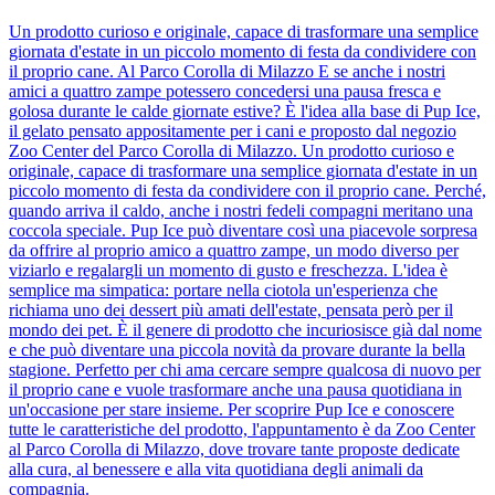
Un prodotto curioso e originale, capace di trasformare una semplice
giornata d'estate in un piccolo momento di festa da condividere con
il proprio cane. Al Parco Corolla di Milazzo E se anche i nostri
amici a quattro zampe potessero concedersi una pausa fresca e
golosa durante le calde giornate estive? È l'idea alla base di Pup Ice,
il gelato pensato appositamente per i cani e proposto dal negozio
Zoo Center del Parco Corolla di Milazzo. Un prodotto curioso e
originale, capace di trasformare una semplice giornata d'estate in un
piccolo momento di festa da condividere con il proprio cane. Perché,
quando arriva il caldo, anche i nostri fedeli compagni meritano una
coccola speciale. Pup Ice può diventare così una piacevole sorpresa
da offrire al proprio amico a quattro zampe, un modo diverso per
viziarlo e regalargli un momento di gusto e freschezza. L'idea è
semplice ma simpatica: portare nella ciotola un'esperienza che
richiama uno dei dessert più amati dell'estate, pensata però per il
mondo dei pet. È il genere di prodotto che incuriosisce già dal nome
e che può diventare una piccola novità da provare durante la bella
stagione. Perfetto per chi ama cercare sempre qualcosa di nuovo per
il proprio cane e vuole trasformare anche una pausa quotidiana in
un'occasione per stare insieme. Per scoprire Pup Ice e conoscere
tutte le caratteristiche del prodotto, l'appuntamento è da Zoo Center
al Parco Corolla di Milazzo, dove trovare tante proposte dedicate
alla cura, al benessere e alla vita quotidiana degli animali da
compagnia.