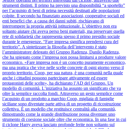
Settore operanti nei territori interessati dal ciclone, attraverso due
strumenti distinti. Il primo ha previsto una disponibilità “a sportello”
per l’acquisto di beni di prima necessità destinati alle popolazioni
colpite. Il secondo ha finanziato associazioni, cooperative sociali ed
enti benefici che, a causa dei danni subiti, rischiavano di
interrompere la propria attività istituzionale. L’obiettivo non era
soltanto aiutare chi aveva perso beni materiali, ma preservare quella
rete di solidarietà che rappresenta spesso il primo presidio sociale
durante le emergenze. “Fare impresa significa prendersi cura del
territorio”. A sintetizzare la filosofia dell’intervento è stato
l’amministratore delegato del Gruppo Radenza, Danilo Radenza,
che ha spiegato come l’impresa non possa limitarsi a produrre valore
economico. «Fare impresa non è un concetto puramente economico,
ma una pratica che vive nelle scelte concrete di ogni giorno verso il
proprio territorio. Coop, per sua natura, è una comunità nella quale
anche i cittadini possono partecipare attivamente ed essere
protagonisti delle scelte», ha dichiarato l’AD del Gruppo. Un
modello di comunità. L’iniziativa ha assunto un significato che va
oltre la semplice raccolta fondi. Attraverso un gesto semplice come
l’acquisto di un prodotto a marchio Coop, migliaia di famiglie
siciliane sono diventate parte attiva di un progetto di ricostruzione
collettiva. È un modello che restituisce centralità alla comunità,
dimostrando come la grande distribuzione possa diventare uno
strumento di coesione sociale oltre che economica. In una fase in cui
il ciclone Harry aveva lasciato profonde ferite non soltanto sul