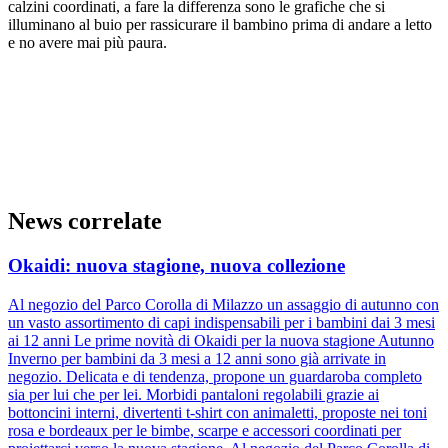
calzini coordinati, a fare la differenza sono le grafiche che si
illuminano al buio per rassicurare il bambino prima di andare a letto
e no avere mai più paura.
News correlate
Okaidi: nuova stagione, nuova collezione
Al negozio del Parco Corolla di Milazzo un assaggio di autunno con
un vasto assortimento di capi indispensabili per i bambini dai 3 mesi
ai 12 anni Le prime novità di Okaidi per la nuova stagione Autunno
Inverno per bambini da 3 mesi a 12 anni sono già arrivate in
negozio. Delicata e di tendenza, propone un guardaroba completo
sia per lui che per lei. Morbidi pantaloni regolabili grazie ai
bottoncini interni, divertenti t-shirt con animaletti, proposte nei toni
rosa e bordeaux per le bimbe, scarpe e accessori coordinati per