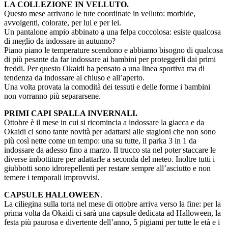
LA COLLEZIONE IN VELLUTO.
Questo mese arrivano le tute coordinate in velluto: morbide,
avvolgenti, colorate, per lui e per lei.
Un pantalone ampio abbinato a una felpa coccolosa: esiste qualcosa
di meglio da indossare in autunno?
Piano piano le temperature scendono e abbiamo bisogno di qualcosa
di più pesante da far indossare ai bambini per proteggerli dai primi
freddi. Per questo Okaidi ha pensato a una linea sportiva ma di
tendenza da indossare al chiuso e all’aperto.
Una volta provata la comodità dei tessuti e delle forme i bambini
non vorranno più separarsene.
PRIMI CAPI SPALLA INVERNALI.
Ottobre è il mese in cui si ricomincia a indossare la giacca e da
Okaidi ci sono tante novità per adattarsi alle stagioni che non sono
più così nette come un tempo: una su tutte, il parka 3 in 1 da
indossare da adesso fino a marzo. Il trucco sta nel poter staccare le
diverse imbottiture per adattarle a seconda del meteo. Inoltre tutti i
giubbotti sono idrorepellenti per restare sempre all’asciutto e non
temere i temporali improvvisi.
CAPSULE HALLOWEEN
.
La ciliegina sulla torta nel mese di ottobre arriva verso la fine: per la
prima volta da Okaidi ci sarà una capsule dedicata ad Halloween, la
festa più paurosa e divertente dell’anno, 5 pigiami per tutte le età e i