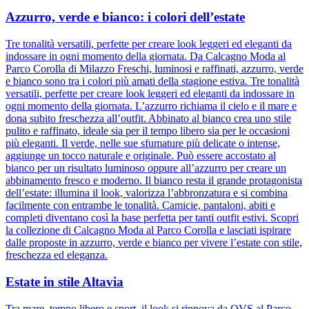
Azzurro, verde e bianco: i colori dell’estate
Tre tonalità versatili, perfette per creare look leggeri ed eleganti da
indossare in ogni momento della giornata. Da Calcagno Moda al
Parco Corolla di Milazzo Freschi, luminosi e raffinati, azzurro, verde
e bianco sono tra i colori più amati della stagione estiva. Tre tonalità
versatili, perfette per creare look leggeri ed eleganti da indossare in
ogni momento della giornata. L’azzurro richiama il cielo e il mare e
dona subito freschezza all’outfit. Abbinato al bianco crea uno stile
pulito e raffinato, ideale sia per il tempo libero sia per le occasioni
più eleganti. Il verde, nelle sue sfumature più delicate o intense,
aggiunge un tocco naturale e originale. Può essere accostato al
bianco per un risultato luminoso oppure all’azzurro per creare un
abbinamento fresco e moderno. Il bianco resta il grande protagonista
dell’estate: illumina il look, valorizza l’abbronzatura e si combina
facilmente con entrambe le tonalità. Camicie, pantaloni, abiti e
completi diventano così la base perfetta per tanti outfit estivi. Scopri
la collezione di Calcagno Moda al Parco Corolla e lasciati ispirare
dalle proposte in azzurro, verde e bianco per vivere l’estate con stile,
freschezza ed eleganza.
Estate in stile Altavia
Tra mare, tempo libero e sport, il look si rinnova da OVS al Parco