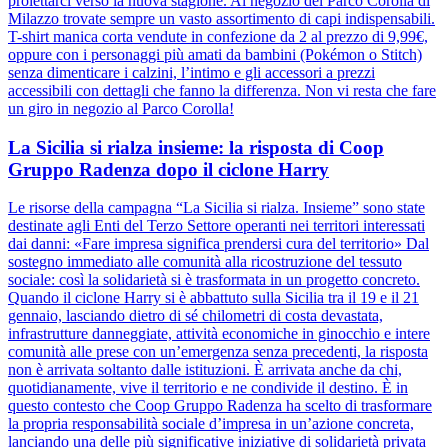
proiettarci verso la nuova stagione. Al negozio del Parco Corolla di
Milazzo trovate sempre un vasto assortimento di capi indispensabili.
T-shirt manica corta vendute in confezione da 2 al prezzo di 9,99€,
oppure con i personaggi più amati da bambini (Pokémon o Stitch)
senza dimenticare i calzini, l’intimo e gli accessori a prezzi
accessibili con dettagli che fanno la differenza. Non vi resta che fare
un giro in negozio al Parco Corolla!
La Sicilia si rialza insieme: la risposta di Coop
Gruppo Radenza dopo il ciclone Harry
Le risorse della campagna “La Sicilia si rialza. Insieme” sono state
destinate agli Enti del Terzo Settore operanti nei territori interessati
dai danni: «Fare impresa significa prendersi cura del territorio» Dal
sostegno immediato alle comunità alla ricostruzione del tessuto
sociale: così la solidarietà si è trasformata in un progetto concreto.
Quando il ciclone Harry si è abbattuto sulla Sicilia tra il 19 e il 21
gennaio, lasciando dietro di sé chilometri di costa devastata,
infrastrutture danneggiate, attività economiche in ginocchio e intere
comunità alle prese con un’emergenza senza precedenti, la risposta
non è arrivata soltanto dalle istituzioni. È arrivata anche da chi,
quotidianamente, vive il territorio e ne condivide il destino. È in
questo contesto che Coop Gruppo Radenza ha scelto di trasformare
la propria responsabilità sociale d’impresa in un’azione concreta,
lanciando una delle più significative iniziative di solidarietà privata