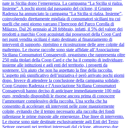
nate in Sicilia dopo l’emergenza. La campagna “La Sicilia si rialza.
Insieme”. A pochi giorni dal passaggio del ciclone, il Gruppo
Radenza ha annunciato la campagna “La Sicilia si rialza. Insieme”,
coinvolgendo direttamente migliaia di consumatori siciliani tra cui
quelli che ogni giorno varcano l’Ipercoop del Parco Corolla di
Milazzo. Dal 26 gennaio al 28 febbraio, infatti, il 5% del valore dei
prodotti a marchio Coop acquistati dai possessori della Coop Card
nei punti vendita siciliani è stato destinato al finanziamento di
interventi di supporto, ripristino e ricostruzione delle aree colpite dal
maltempo. Le risorse raccolte sono state affidate all’Associazione
Siciliana Consumatori Consapevoli, organismo che rappresenta oltre
250 mila titolari della Coop Card e che ha il compito di individuare,
insieme alle istituzioni e agli enti del territorio, i progetti da
sostenere. Un aiuto che non ha aspettato la fine della raccolta.
L’aspetto più significativo dell’iniziativa è però arrivato pochi giorni
dopo. Invece di attendere la conclusione della campagna solidale,
Coop Gruppo Radenza e l’Associazione Siciliana Consumatori
Consapevoli hanno deciso di anticipare immediatamente 100 mila
euro, rendendo disponibili le risorse ancora prima di conoscere
l’ammontare complessivo della raccolta. Una scelta che ha
consentito di accelerare gli interventi nelle zone maggiormente
colpite, evitando che il tempo necessario alla raccolta dei fondi
rallentasse le prime risposte alle emergenze. Due linee di intervento.
Le risorse sono state destinate esclusivamente agli Enti del Terzo
Settore operanti nei territori interessati dal ciclone, attraverso due