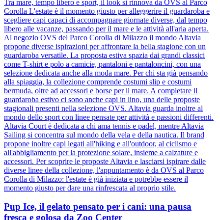
Tra mare, tempo libero e sport, il look si rinnova da OVS al Parco
Corolla L'estate è il momento giusto per alleggerire il guardaroba e
scegliere capi capaci di accompagnare giornate diverse, dal tempo
libero alle vacanze, passando per il mare e le attività all'aria aperta.
Al negozio OVS del Parco Corolla di Milazzo il mondo Altavia
propone diverse ispirazioni per affrontare la bella stagione con un
guardaroba versatile. La proposta estiva spazia dai grandi classici
come T-shirt e polo a camicie, pantaloni e pantaloncini, con una
selezione dedicata anche alla moda mare. Per chi sta già pensando
alla spiaggia, la collezione comprende costumi slip e costumi
bermuda, oltre ad accessori e borse per il mare. A completare il
guardaroba estivo ci sono anche capi in lino, una delle proposte
stagionali presenti nella selezione OVS. Altavia guarda inoltre al
mondo dello sport con linee pensate per attività e passioni differenti.
Altavia Court è dedicata a chi ama tennis e padel, mentre Altavia
Sailing si concentra sul mondo della vela e della nautica. Il brand
propone inoltre capi legati all'hiking e all'outdoor, al ciclismo e
all'abbigliamento per la protezione solare, insieme a calzature e
accessori. Per scoprire le proposte Altavia e lasciarsi ispirare dalle
diverse linee della collezione, l'appuntamento è da OVS al Parco
Corolla di Milazzo: l'estate è già iniziata e potrebbe essere il
momento giusto per dare una rinfrescata al proprio stile.
Pup Ice, il gelato pensato per i cani: una pausa
fresca e golosa da Zoo Center