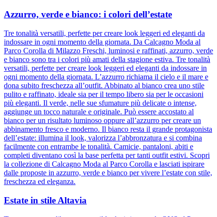
Azzurro, verde e bianco: i colori dell’estate
Tre tonalità versatili, perfette per creare look leggeri ed eleganti da
indossare in ogni momento della giornata. Da Calcagno Moda al
Parco Corolla di Milazzo Freschi, luminosi e raffinati, azzurro, verde
e bianco sono tra i colori più amati della stagione estiva. Tre tonalità
versatili, perfette per creare look leggeri ed eleganti da indossare in
ogni momento della giornata. L’azzurro richiama il cielo e il mare e
dona subito freschezza all’outfit. Abbinato al bianco crea uno stile
pulito e raffinato, ideale sia per il tempo libero sia per le occasioni
più eleganti. Il verde, nelle sue sfumature più delicate o intense,
aggiunge un tocco naturale e originale. Può essere accostato al
bianco per un risultato luminoso oppure all’azzurro per creare un
abbinamento fresco e moderno. Il bianco resta il grande protagonista
dell’estate: illumina il look, valorizza l’abbronzatura e si combina
facilmente con entrambe le tonalità. Camicie, pantaloni, abiti e
completi diventano così la base perfetta per tanti outfit estivi. Scopri
la collezione di Calcagno Moda al Parco Corolla e lasciati ispirare
dalle proposte in azzurro, verde e bianco per vivere l’estate con stile,
freschezza ed eleganza.
Estate in stile Altavia