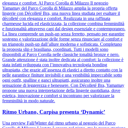
eleganza e comfort. Al Parco Corolla di Milazzo Il negozio
Yamamay del Parco Corolla di Milazzo amplia la propria offerta
lingerie con Décolleté Bra, una nuova linea studiata per esaltare il
décolleté con eleganza e comfort. Realizzata in una raffinata
charmeuse lucida ed elasticizzata, la collezione combina femminilità
e funzionalità attraverso capi dal design essenziale e contemporaneo.
La linea comprende un push-up senza ferretto, pensato per garantire
sostegno e valorizzazione delle forme senza rinunciare al comfort e
un triangolo push-up dall’allure moderna e sofisticata. Completano
la proposta slip e brasiliana, coordinati. Tutti i modelli sono
disponibili al Parco Corolla nelle classiche tonalità bronze e nero.
Grande attenzione è stata inoltre dedicata al comfort: la collezione è
stata infatti sviluppata con l’innovativa tecnologia bonding
ultrapiatta, che grazie all’assenza di elastici a diretto contatto con la
pelle garantisce finiture invisibili e una vestibilità impeccabile sotto
ogni outfit, spalline e ganci ultrapiatti, assicurano inoltre una
sensazione di leggerezza e benessere. Con Décolleté Bra, Yamamay
propone una nuova interpretazione della lingerie quotidiana, dove
estetica, innovazione e comfort si incontrano per valorizzare la
femminilità in modo naturale.
Ritmo Urbano, Carpisa presenta ‘Dynamic’
Una preview Fall/Winter dal ritmo urbano al negozio del Parco