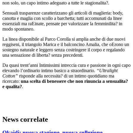
non solo, un capo intimo adeguato a tutte le stagionalita?.
Sensuali trasparenze caratterizzano gli articoli di maglieria: body,
canotta e maglia con scollo a barchetta; tutti accomunati da linee
essenziali ma raEinate, pensate per valorizzare la femminilita? in
modo spontaneo.
La linea disponibile al Parco Corolla si amplia anche di due nuovi
reggiseni, il triangolo Marica e il balconcino Amalia, che oErono un
sostegno naturale e leggero senza costringere il corpo e regalando
una sensazione di liberta? senza precedenti.
Da quasi trent’anni Intimissimi intreccia cura e passione in ogni capo
elevando l’ordinario intimo basico a straordinario.
“Ultralight
Cotton”
risponde alla necessita? di un intimo quotidiano ma
ricercato:
una scelta di benessere che non rinuncia a sensualita?
e qualita?
.
News correlate
Okaidi: nuova stagione, nuova collezione