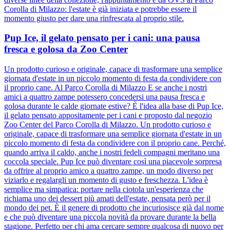
Corolla di Milazzo: l'estate è già iniziata e potrebbe essere il
momento giusto per dare una rinfrescata al proprio stile.
Pup Ice, il gelato pensato per i cani: una pausa
fresca e golosa da Zoo Center
Un prodotto curioso e originale, capace di trasformare una semplice
giornata d'estate in un piccolo momento di festa da condividere con
il proprio cane. Al Parco Corolla di Milazzo E se anche i nostri
amici a quattro zampe potessero concedersi una pausa fresca e
golosa durante le calde giornate estive? È l'idea alla base di Pup Ice,
il gelato pensato appositamente per i cani e proposto dal negozio
Zoo Center del Parco Corolla di Milazzo. Un prodotto curioso e
originale, capace di trasformare una semplice giornata d'estate in un
piccolo momento di festa da condividere con il proprio cane. Perché,
quando arriva il caldo, anche i nostri fedeli compagni meritano una
coccola speciale. Pup Ice può diventare così una piacevole sorpresa
da offrire al proprio amico a quattro zampe, un modo diverso per
viziarlo e regalargli un momento di gusto e freschezza. L'idea è
semplice ma simpatica: portare nella ciotola un'esperienza che
richiama uno dei dessert più amati dell'estate, pensata però per il
mondo dei pet. È il genere di prodotto che incuriosisce già dal nome
e che può diventare una piccola novità da provare durante la bella
stagione. Perfetto per chi ama cercare sempre qualcosa di nuovo per