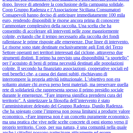
dopo. Invece di attendere la conclusione della campagna solidale,
Coop Gruppo Radenza e l’Associazione Siciliana Consumatori
Consapevoli hanno deciso di anticipare immediatamente 100 mila
euro, rendendo disponibili le risorse ancora prima di conoscere
l’ammontare complessivo della raccolta. Una scelta che ha
consentito di accelerare gli interventi nelle zone maggiormente
colpite, evitando che il tempo necessario alla raccolta dei fondi
rallentasse le prime risposte alle emergenze. Due linee di intervento.
Le risorse sono state destinate esclusivamente agli Enti del Terzo
Settore operanti nei territori interessati dal ciclone, attraverso due
strumenti distinti. Il primo ha previsto una disponibilità “a sportello”
per l’acquisto di beni di prima necessità destinati alle popolazioni
colpite. Il secondo ha finanziato associazioni, cooperative sociali ed
enti benefici che, a causa dei danni subiti, rischiavano di
interrompere la propria attività istituzionale. L’obiettivo non era
soltanto aiutare chi aveva perso beni materiali, ma preservare quella
rete di solidarietà che rappresenta spesso il primo presidio sociale
durante le emergenze. “Fare impresa significa prendersi cura del
territorio”. A sintetizzare la filosofia dell’intervento è stato
l’amministratore delegato del Gruppo Radenza, Danilo Radenza,
che ha spiegato come l’impresa non possa limitarsi a produrre valore
economico. «Fare impresa non è un concetto puramente economico,
ma una pratica che vive nelle scelte concrete di ogni giorno verso il
proprio territorio. Coop, per sua natura, è una comunità nella quale
anche i cittadini possono partecipare attivamente ed essere