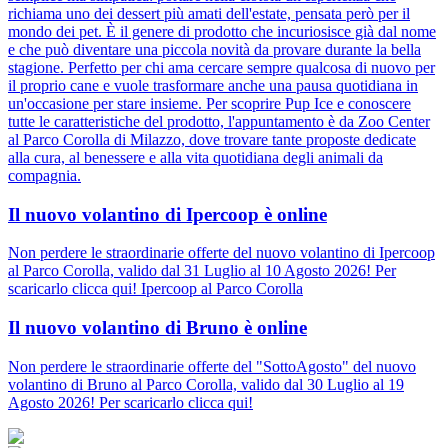
richiama uno dei dessert più amati dell'estate, pensata però per il
mondo dei pet. È il genere di prodotto che incuriosisce già dal nome
e che può diventare una piccola novità da provare durante la bella
stagione. Perfetto per chi ama cercare sempre qualcosa di nuovo per
il proprio cane e vuole trasformare anche una pausa quotidiana in
un'occasione per stare insieme. Per scoprire Pup Ice e conoscere
tutte le caratteristiche del prodotto, l'appuntamento è da Zoo Center
al Parco Corolla di Milazzo, dove trovare tante proposte dedicate
alla cura, al benessere e alla vita quotidiana degli animali da
compagnia.
Il nuovo volantino di Ipercoop è online
Non perdere le straordinarie offerte del nuovo volantino di Ipercoop
al Parco Corolla, valido dal 31 Luglio al 10 Agosto 2026! Per
scaricarlo clicca qui! Ipercoop al Parco Corolla
Il nuovo volantino di Bruno è online
Non perdere le straordinarie offerte del "SottoAgosto" del nuovo
volantino di Bruno al Parco Corolla, valido dal 30 Luglio al 19
Agosto 2026! Per scaricarlo clicca qui!