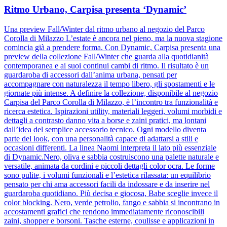
Ritmo Urbano, Carpisa presenta ‘Dynamic’
Una preview Fall/Winter dal ritmo urbano al negozio del Parco
Corolla di Milazzo L’estate è ancora nel pieno, ma la nuova stagione
comincia già a prendere forma. Con Dynamic, Carpisa presenta una
preview della collezione Fall/Winter che guarda alla quotidianità
contemporanea e ai suoi continui cambi di ritmo. Il risultato è un
guardaroba di accessori dall’anima urbana, pensati per
accompagnare con naturalezza il tempo libero, gli spostamenti e le
giornate più intense. A definire la collezione, disponibile al negozio
Carpisa del Parco Corolla di Milazzo, è l’incontro tra funzionalità e
ricerca estetica. Ispirazioni utility, materiali leggeri, volumi morbidi e
dettagli a contrasto danno vita a borse e zaini pratici, ma lontani
dall’idea del semplice accessorio tecnico. Ogni modello diventa
parte del look, con una personalità capace di adattarsi a stili e
occasioni differenti. La linea Naomi interpreta il lato più essenziale
di Dynamic.Nero, oliva e sabbia costruiscono una palette naturale e
versatile, animata da cordini e piccoli dettagli color ocra. Le forme
sono pulite, i volumi funzionali e l’estetica rilassata: un equilibrio
pensato per chi ama accessori facili da indossare e da inserire nel
guardaroba quotidiano. Più decisa e giocosa, Babe sceglie invece il
color blocking. Nero, verde petrolio, fango e sabbia si incontrano in
accostamenti grafici che rendono immediatamente riconoscibili
zaini, shopper e borsoni. Tasche esterne, coulisse e applicazioni in