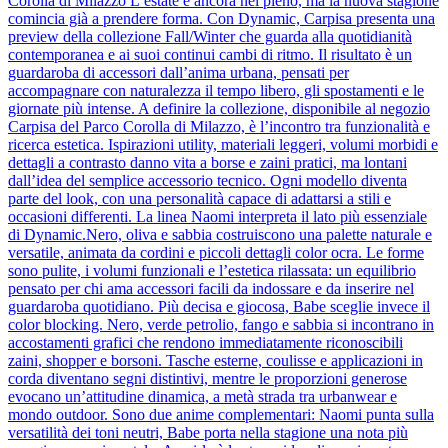
Corolla di Milazzo L’estate è ancora nel pieno, ma la nuova stagione
comincia già a prendere forma. Con Dynamic, Carpisa presenta una
preview della collezione Fall/Winter che guarda alla quotidianità
contemporanea e ai suoi continui cambi di ritmo. Il risultato è un
guardaroba di accessori dall’anima urbana, pensati per
accompagnare con naturalezza il tempo libero, gli spostamenti e le
giornate più intense. A definire la collezione, disponibile al negozio
Carpisa del Parco Corolla di Milazzo, è l’incontro tra funzionalità e
ricerca estetica. Ispirazioni utility, materiali leggeri, volumi morbidi e
dettagli a contrasto danno vita a borse e zaini pratici, ma lontani
dall’idea del semplice accessorio tecnico. Ogni modello diventa
parte del look, con una personalità capace di adattarsi a stili e
occasioni differenti. La linea Naomi interpreta il lato più essenziale
di Dynamic.Nero, oliva e sabbia costruiscono una palette naturale e
versatile, animata da cordini e piccoli dettagli color ocra. Le forme
sono pulite, i volumi funzionali e l’estetica rilassata: un equilibrio
pensato per chi ama accessori facili da indossare e da inserire nel
guardaroba quotidiano. Più decisa e giocosa, Babe sceglie invece il
color blocking. Nero, verde petrolio, fango e sabbia si incontrano in
accostamenti grafici che rendono immediatamente riconoscibili
zaini, shopper e borsoni. Tasche esterne, coulisse e applicazioni in
corda diventano segni distintivi, mentre le proporzioni generose
evocano un’attitudine dinamica, a metà strada tra urbanwear e
mondo outdoor. Sono due anime complementari: Naomi punta sulla
versatilità dei toni neutri, Babe porta nella stagione una nota più