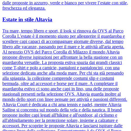
dalle proposte in azzurro, verde e bianco per vivere l’estate con stile,
freschezza ed eleganza.
Estate in stile Altavia
Tra mare, tempo libero e sport, il look si rinnova da OVS al Parco
Corolla L'estate è il momento giusto per alleggerire il guardaroba e
scegliere capi capaci di accompagnare giornate diverse, dal tempo
libero alle vacanze, passando per il mare e le attività all'aria aperta.
Al negozio OVS del Parco Corolla di Milazzo il mondo Altavia
propone diverse ispirazioni per affrontare la bella stagione con un
guardaroba versatile. La proposta estiva spazia dai grandi classici
come T-shirt e polo a camicie, pantaloni e pantaloncini, con una
selezione dedicata anche alla moda mare. Per chi sta già pensando
alla spiaggia, la collezione comprende costumi slip e costumi
bermuda, oltre ad accessori e borse per il mare. A completare il
guardaroba estivo ci sono anche capi in lino, una delle proposte
stagionali presenti nella selezione OVS. Altavia guarda inoltre al
mondo dello sport con linee pensate per attività e passioni differenti.
Altavia Court è dedicata a chi ama tennis e padel, mentre Altavia
Sailing si concentra sul mondo della vela e della nautica. Il brand
propone inoltre capi legati all'hiking e all'outdoor, al ciclismo e
all'abbigliamento per la protezione solare, insieme a calzature e
accessori. Per scoprire le proposte Altavia e lasciarsi ispirare dalle
diverse linee della collezione, l'appuntamento è da OVS al Parco