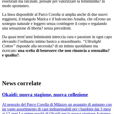
essenziali ma raEinate, pensate per valorizzare la femminilita? in
modo spontaneo.
La linea disponibile al Parco Corolla si amplia anche di due nuovi
reggiseni, il triangolo Marica e il balconcino Amalia, che oErono un
sostegno naturale e leggero senza costringere il corpo e regalando
una sensazione di liberta? senza precedenti.
Da quasi trent’anni Intimissimi intreccia cura e passione in ogni capo
elevando l’ordinario intimo basico a straordinario.
“Ultralight
Cotton”
risponde alla necessita? di un intimo quotidiano ma
ricercato:
una scelta di benessere che non rinuncia a sensualita?
e qualita?
.
News correlate
Okaidi: nuova stagione, nuova collezione
Al negozio del Parco Corolla di Milazzo un assaggio di autunno con
un vasto assortimento di capi indispensabili per i bambini dai 3 mesi
ai 12 anni Le prime novità di Okaidi per la nuova stagione Autunno