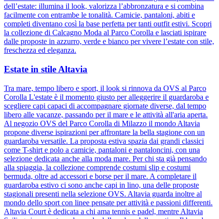
dell’estate: illumina il look, valorizza l’abbronzatura e si combina
facilmente con entrambe le tonalità. Camicie, pantaloni, abiti e
completi diventano così la base perfetta per tanti outfit estivi. Scopri
la collezione di Calcagno Moda al Parco Corolla e lasciati ispirare
dalle proposte in azzurro, verde e bianco per vivere l’estate con stile,
freschezza ed eleganza.
Estate in stile Altavia
Tra mare, tempo libero e sport, il look si rinnova da OVS al Parco
Corolla L'estate è il momento giusto per alleggerire il guardaroba e
scegliere capi capaci di accompagnare giornate diverse, dal tempo
libero alle vacanze, passando per il mare e le attività all'aria aperta.
Al negozio OVS del Parco Corolla di Milazzo il mondo Altavia
propone diverse ispirazioni per affrontare la bella stagione con un
guardaroba versatile. La proposta estiva spazia dai grandi classici
come T-shirt e polo a camicie, pantaloni e pantaloncini, con una
selezione dedicata anche alla moda mare. Per chi sta già pensando
alla spiaggia, la collezione comprende costumi slip e costumi
bermuda, oltre ad accessori e borse per il mare. A completare il
guardaroba estivo ci sono anche capi in lino, una delle proposte
stagionali presenti nella selezione OVS. Altavia guarda inoltre al
mondo dello sport con linee pensate per attività e passioni differenti.
Altavia Court è dedicata a chi ama tennis e padel, mentre Altavia