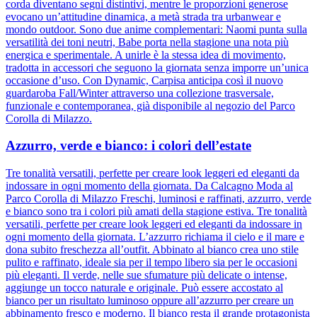
corda diventano segni distintivi, mentre le proporzioni generose
evocano un’attitudine dinamica, a metà strada tra urbanwear e
mondo outdoor. Sono due anime complementari: Naomi punta sulla
versatilità dei toni neutri, Babe porta nella stagione una nota più
energica e sperimentale. A unirle è la stessa idea di movimento,
tradotta in accessori che seguono la giornata senza imporre un’unica
occasione d’uso. Con Dynamic, Carpisa anticipa così il nuovo
guardaroba Fall/Winter attraverso una collezione trasversale,
funzionale e contemporanea, già disponibile al negozio del Parco
Corolla di Milazzo.
Azzurro, verde e bianco: i colori dell’estate
Tre tonalità versatili, perfette per creare look leggeri ed eleganti da
indossare in ogni momento della giornata. Da Calcagno Moda al
Parco Corolla di Milazzo Freschi, luminosi e raffinati, azzurro, verde
e bianco sono tra i colori più amati della stagione estiva. Tre tonalità
versatili, perfette per creare look leggeri ed eleganti da indossare in
ogni momento della giornata. L’azzurro richiama il cielo e il mare e
dona subito freschezza all’outfit. Abbinato al bianco crea uno stile
pulito e raffinato, ideale sia per il tempo libero sia per le occasioni
più eleganti. Il verde, nelle sue sfumature più delicate o intense,
aggiunge un tocco naturale e originale. Può essere accostato al
bianco per un risultato luminoso oppure all’azzurro per creare un
abbinamento fresco e moderno. Il bianco resta il grande protagonista