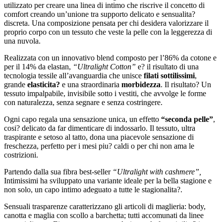
utilizzato per creare una linea di intimo che riscrive il concetto di
comfort creando un’unione tra supporto delicato e sensualita?
discreta. Una composizione pensata per chi desidera valorizzare il
proprio corpo con un tessuto che veste la pelle con la leggerezza di
una nuvola.
Realizzata con un innovativo blend composto per l’86% da cotone e
per il 14% da elastan,
“Ultralight Cotton”
e? il risultato di una
tecnologia tessile all’avanguardia che unisce
filati sottilissimi
,
grande
elasticita?
e una straordinaria
morbidezza
. Il risultato? Un
tessuto impalpabile, invisibile sotto i vestiti, che avvolge le forme
con naturalezza, senza segnare e senza costringere.
Ogni capo regala una sensazione unica, un effetto
“seconda pelle”
,
cosi? delicato da far dimenticare di indossarlo. Il tessuto, ultra
traspirante e setoso al tatto, dona una piacevole sensazione di
freschezza, perfetto per i mesi piu? caldi o per chi non ama le
costrizioni.
Partendo dalla sua fibra best-seller
“Ultralight with cashmere”,
Intimissimi ha sviluppato una variante ideale per la bella stagione e
non solo, un capo intimo adeguato a tutte le stagionalita?.
Sensuali trasparenze caratterizzano gli articoli di maglieria: body,
canotta e maglia con scollo a barchetta; tutti accomunati da linee