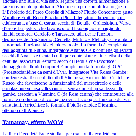
adottare uno stile di vita sano, seguire una corretta alimentazione e
fare movimento quotidiano. Alcuni esempi disponibili al negozio
L’Erbolario del Parco Corolla di Milazzo? Fluido Concentrato gusto
Mirtillo e Frutti Rossi Puradren Plus: Integratore alimentare, con
edulcoranti, a base di estratti secchi di: Betulla, Orthosiphon, Verga
d’oro e Lespedeza che favoriscono il fisiologico drenaggio dei
liquidi corporei; Carciofo e Tarassaco, utili per le funzioni
depurative dell’organismo; Centella, Mirtillo e Meliloto, che aiutano
la normale funzionalità del microcircolo. La formula è completata
dall’aggiunta di Rutina. Integratore Ananas Cell: contiene gli estratti
secchi di Ananas e Centella utili per contrastare gli inestetismi della
cellulite, associati all'estratto secco di Betulla che favorisce il
drenaggio dei liquidi corporei. Completano la formula gli OPC
(Proantocianidine da semi d'Uva). Integratore Vite Rossa Gambe:
contiene estratti secchi titolati di Vite rossa, Amamelide, Centella e
Rusco, che favoriscono la funzionalità del microcircolo e della
circolazione venosa, alleviando la sensazione di pesantezza alle
gambe, associati a Vitamina C (da Rosa canina) che contribuisce alla
normale produzione di collagene per la fisiologica funzione dei vasi
sanguigni. Arricchisce la formula il bioflavonoide Diosmina,
ottenuto dall’Arancia.
Yamamay, effetto WOW
La linea Décolleté Bra è studiata per esaltare il décolleté con