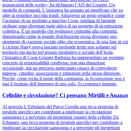
protagonisti delle scelte», ha dichiarato l’AD del Gruppo. Un
modello di comunità. L’iniziativa ha assunto un significato che va
oltre la semplice raccolta fondi. Attraverso un gesto semplice come
l’acquisto di un prodotto a marchio Coop, migliaia di famiglie
siciliane sono diventate parte attiva di un progetto di ricostruzione
collettiva. È un modello che restituisce centralità alla comunità,
dimostrando come la grande distribuzione possa diventare uno
strumento di coesione sociale oltre che economica. In una fase in cui
il ciclone Harry aveva lasciato profonde ferite non soltanto sul
territorio ma anche nel tessuto produttivo e sociale dell’Isola,
l’iniziativa di Coop Gruppo Radenza ha rappresentato un esempio
concreto di responsabilità condivisa: non una donazione
occasionale, ma un percorso partecipato capace di coinvolgere
imprese, cittadini, associazioni e istituzioni nella stessa direzione.
Perché, come recita il nome della campagna, la ricostruzione non è
mai il risultato dell’impegno di uno solo. Si costruisce insieme.
Cellulite e circolazione? Ci pensano Mirtilli e Ananas
Al negozio L’Erbolario del Parco Corolla una ricca proposta di
prodotti specifici per contribuire a migliorare la circolazione
sanguigna e a prevenire gli inestetismi cutanei della cellulite Da
Erbamea, una ricca proposta di prodotti specifici per contribuire a
migliorare la circolazione sanguigna e a prevenire gli inestetismi