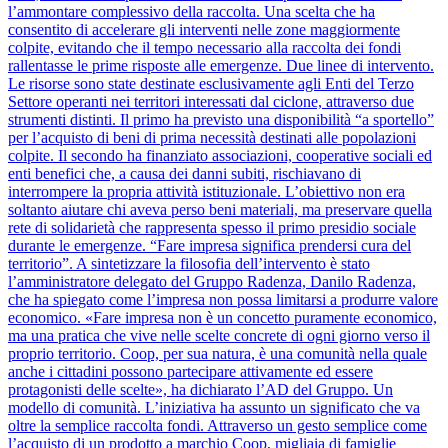
l’ammontare complessivo della raccolta. Una scelta che ha
consentito di accelerare gli interventi nelle zone maggiormente
colpite, evitando che il tempo necessario alla raccolta dei fondi
rallentasse le prime risposte alle emergenze. Due linee di intervento.
Le risorse sono state destinate esclusivamente agli Enti del Terzo
Settore operanti nei territori interessati dal ciclone, attraverso due
strumenti distinti. Il primo ha previsto una disponibilità “a sportello”
per l’acquisto di beni di prima necessità destinati alle popolazioni
colpite. Il secondo ha finanziato associazioni, cooperative sociali ed
enti benefici che, a causa dei danni subiti, rischiavano di
interrompere la propria attività istituzionale. L’obiettivo non era
soltanto aiutare chi aveva perso beni materiali, ma preservare quella
rete di solidarietà che rappresenta spesso il primo presidio sociale
durante le emergenze. “Fare impresa significa prendersi cura del
territorio”. A sintetizzare la filosofia dell’intervento è stato
l’amministratore delegato del Gruppo Radenza, Danilo Radenza,
che ha spiegato come l’impresa non possa limitarsi a produrre valore
economico. «Fare impresa non è un concetto puramente economico,
ma una pratica che vive nelle scelte concrete di ogni giorno verso il
proprio territorio. Coop, per sua natura, è una comunità nella quale
anche i cittadini possono partecipare attivamente ed essere
protagonisti delle scelte», ha dichiarato l’AD del Gruppo. Un
modello di comunità. L’iniziativa ha assunto un significato che va
oltre la semplice raccolta fondi. Attraverso un gesto semplice come
l’acquisto di un prodotto a marchio Coop, migliaia di famiglie