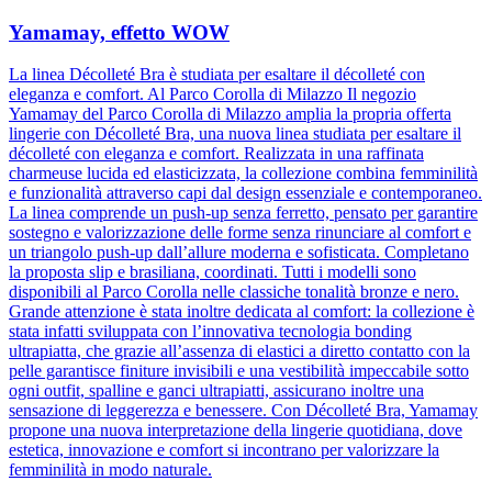
Yamamay, effetto WOW
La linea Décolleté Bra è studiata per esaltare il décolleté con
eleganza e comfort. Al Parco Corolla di Milazzo Il negozio
Yamamay del Parco Corolla di Milazzo amplia la propria offerta
lingerie con Décolleté Bra, una nuova linea studiata per esaltare il
décolleté con eleganza e comfort. Realizzata in una raffinata
charmeuse lucida ed elasticizzata, la collezione combina femminilità
e funzionalità attraverso capi dal design essenziale e contemporaneo.
La linea comprende un push-up senza ferretto, pensato per garantire
sostegno e valorizzazione delle forme senza rinunciare al comfort e
un triangolo push-up dall’allure moderna e sofisticata. Completano
la proposta slip e brasiliana, coordinati. Tutti i modelli sono
disponibili al Parco Corolla nelle classiche tonalità bronze e nero.
Grande attenzione è stata inoltre dedicata al comfort: la collezione è
stata infatti sviluppata con l’innovativa tecnologia bonding
ultrapiatta, che grazie all’assenza di elastici a diretto contatto con la
pelle garantisce finiture invisibili e una vestibilità impeccabile sotto
ogni outfit, spalline e ganci ultrapiatti, assicurano inoltre una
sensazione di leggerezza e benessere. Con Décolleté Bra, Yamamay
propone una nuova interpretazione della lingerie quotidiana, dove
estetica, innovazione e comfort si incontrano per valorizzare la
femminilità in modo naturale.