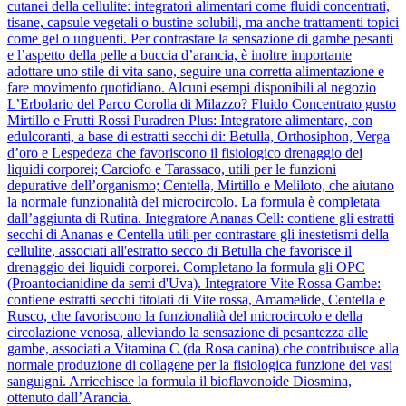
cutanei della cellulite: integratori alimentari come fluidi concentrati,
tisane, capsule vegetali o bustine solubili, ma anche trattamenti topici
come gel o unguenti. Per contrastare la sensazione di gambe pesanti
e l’aspetto della pelle a buccia d’arancia, è inoltre importante
adottare uno stile di vita sano, seguire una corretta alimentazione e
fare movimento quotidiano. Alcuni esempi disponibili al negozio
L’Erbolario del Parco Corolla di Milazzo? Fluido Concentrato gusto
Mirtillo e Frutti Rossi Puradren Plus: Integratore alimentare, con
edulcoranti, a base di estratti secchi di: Betulla, Orthosiphon, Verga
d’oro e Lespedeza che favoriscono il fisiologico drenaggio dei
liquidi corporei; Carciofo e Tarassaco, utili per le funzioni
depurative dell’organismo; Centella, Mirtillo e Meliloto, che aiutano
la normale funzionalità del microcircolo. La formula è completata
dall’aggiunta di Rutina. Integratore Ananas Cell: contiene gli estratti
secchi di Ananas e Centella utili per contrastare gli inestetismi della
cellulite, associati all'estratto secco di Betulla che favorisce il
drenaggio dei liquidi corporei. Completano la formula gli OPC
(Proantocianidine da semi d'Uva). Integratore Vite Rossa Gambe:
contiene estratti secchi titolati di Vite rossa, Amamelide, Centella e
Rusco, che favoriscono la funzionalità del microcircolo e della
circolazione venosa, alleviando la sensazione di pesantezza alle
gambe, associati a Vitamina C (da Rosa canina) che contribuisce alla
normale produzione di collagene per la fisiologica funzione dei vasi
sanguigni. Arricchisce la formula il bioflavonoide Diosmina,
ottenuto dall’Arancia.