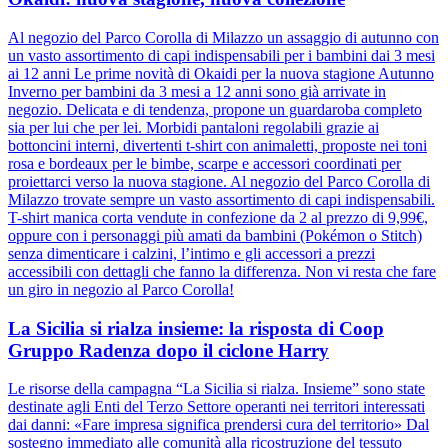
Al negozio del Parco Corolla di Milazzo un assaggio di autunno con
un vasto assortimento di capi indispensabili per i bambini dai 3 mesi
ai 12 anni Le prime novità di Okaidi per la nuova stagione Autunno
Inverno per bambini da 3 mesi a 12 anni sono già arrivate in
negozio. Delicata e di tendenza, propone un guardaroba completo
sia per lui che per lei. Morbidi pantaloni regolabili grazie ai
bottoncini interni, divertenti t-shirt con animaletti, proposte nei toni
rosa e bordeaux per le bimbe, scarpe e accessori coordinati per
proiettarci verso la nuova stagione. Al negozio del Parco Corolla di
Milazzo trovate sempre un vasto assortimento di capi indispensabili.
T-shirt manica corta vendute in confezione da 2 al prezzo di 9,99€,
oppure con i personaggi più amati da bambini (Pokémon o Stitch)
senza dimenticare i calzini, l’intimo e gli accessori a prezzi
accessibili con dettagli che fanno la differenza. Non vi resta che fare
un giro in negozio al Parco Corolla!
La Sicilia si rialza insieme: la risposta di Coop
Gruppo Radenza dopo il ciclone Harry
Le risorse della campagna “La Sicilia si rialza. Insieme” sono state
destinate agli Enti del Terzo Settore operanti nei territori interessati
dai danni: «Fare impresa significa prendersi cura del territorio» Dal
sostegno immediato alle comunità alla ricostruzione del tessuto