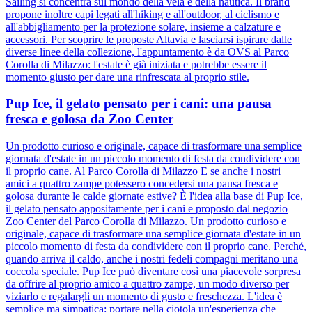
Sailing si concentra sul mondo della vela e della nautica. Il brand
propone inoltre capi legati all'hiking e all'outdoor, al ciclismo e
all'abbigliamento per la protezione solare, insieme a calzature e
accessori. Per scoprire le proposte Altavia e lasciarsi ispirare dalle
diverse linee della collezione, l'appuntamento è da OVS al Parco
Corolla di Milazzo: l'estate è già iniziata e potrebbe essere il
momento giusto per dare una rinfrescata al proprio stile.
Pup Ice, il gelato pensato per i cani: una pausa
fresca e golosa da Zoo Center
Un prodotto curioso e originale, capace di trasformare una semplice
giornata d'estate in un piccolo momento di festa da condividere con
il proprio cane. Al Parco Corolla di Milazzo E se anche i nostri
amici a quattro zampe potessero concedersi una pausa fresca e
golosa durante le calde giornate estive? È l'idea alla base di Pup Ice,
il gelato pensato appositamente per i cani e proposto dal negozio
Zoo Center del Parco Corolla di Milazzo. Un prodotto curioso e
originale, capace di trasformare una semplice giornata d'estate in un
piccolo momento di festa da condividere con il proprio cane. Perché,
quando arriva il caldo, anche i nostri fedeli compagni meritano una
coccola speciale. Pup Ice può diventare così una piacevole sorpresa
da offrire al proprio amico a quattro zampe, un modo diverso per
viziarlo e regalargli un momento di gusto e freschezza. L'idea è
semplice ma simpatica: portare nella ciotola un'esperienza che