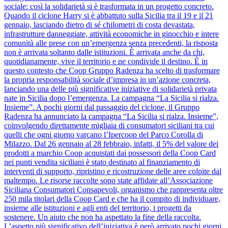
sociale: così la solidarietà si è trasformata in un progetto concreto.
Quando il ciclone Harry si è abbattuto sulla Sicilia tra il 19 e il 21
gennaio, lasciando dietro di sé chilometri di costa devastata,
infrastrutture danneggiate, attività economiche in ginocchio e intere
comunità alle prese con un’emergenza senza precedenti, la risposta
non è arrivata soltanto dalle istituzioni. È arrivata anche da chi,
quotidianamente, vive il territorio e ne condivide il destino. È in
questo contesto che Coop Gruppo Radenza ha scelto di trasformare
la propria responsabilità sociale d’impresa in un’azione concreta,
lanciando una delle più significative iniziative di solidarietà privata
nate in Sicilia dopo l’emergenza. La campagna “La Sicilia si rialza.
Insieme”. A pochi giorni dal passaggio del ciclone, il Gruppo
Radenza ha annunciato la campagna “La Sicilia si rialza. Insieme”,
coinvolgendo direttamente migliaia di consumatori siciliani tra cui
quelli che ogni giorno varcano l’Ipercoop del Parco Corolla di
Milazzo. Dal 26 gennaio al 28 febbraio, infatti, il 5% del valore dei
prodotti a marchio Coop acquistati dai possessori della Coop Card
nei punti vendita siciliani è stato destinato al finanziamento di
interventi di supporto, ripristino e ricostruzione delle aree colpite dal
maltempo. Le risorse raccolte sono state affidate all’Associazione
Siciliana Consumatori Consapevoli, organismo che rappresenta oltre
250 mila titolari della Coop Card e che ha il compito di individuare,
insieme alle istituzioni e agli enti del territorio, i progetti da
sostenere. Un aiuto che non ha aspettato la fine della raccolta.
L’aspetto più significativo dell’iniziativa è però arrivato pochi giorni