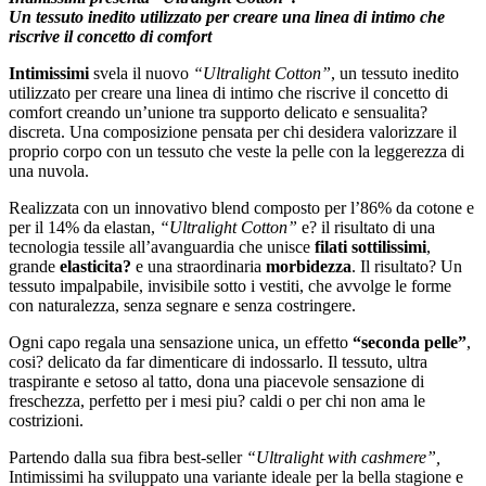
Un tessuto inedito utilizzato per creare una linea di intimo che
riscrive il concetto di comfort
Intimissimi
svela il nuovo
“Ultralight Cotton”
, un tessuto inedito
utilizzato per creare una linea di intimo che riscrive il concetto di
comfort creando un’unione tra supporto delicato e sensualita?
discreta. Una composizione pensata per chi desidera valorizzare il
proprio corpo con un tessuto che veste la pelle con la leggerezza di
una nuvola.
Realizzata con un innovativo blend composto per l’86% da cotone e
per il 14% da elastan,
“Ultralight Cotton”
e? il risultato di una
tecnologia tessile all’avanguardia che unisce
filati sottilissimi
,
grande
elasticita?
e una straordinaria
morbidezza
. Il risultato? Un
tessuto impalpabile, invisibile sotto i vestiti, che avvolge le forme
con naturalezza, senza segnare e senza costringere.
Ogni capo regala una sensazione unica, un effetto
“seconda pelle”
,
cosi? delicato da far dimenticare di indossarlo. Il tessuto, ultra
traspirante e setoso al tatto, dona una piacevole sensazione di
freschezza, perfetto per i mesi piu? caldi o per chi non ama le
costrizioni.
Partendo dalla sua fibra best-seller
“Ultralight with cashmere”,
Intimissimi ha sviluppato una variante ideale per la bella stagione e