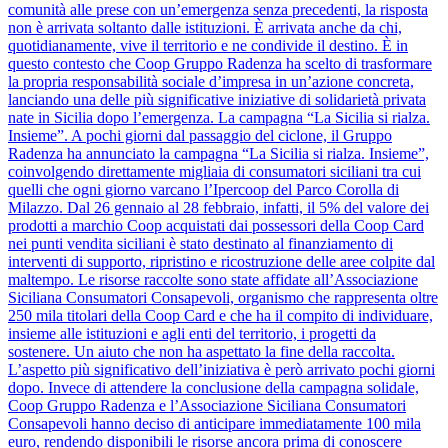
comunità alle prese con un’emergenza senza precedenti, la risposta
non è arrivata soltanto dalle istituzioni. È arrivata anche da chi,
quotidianamente, vive il territorio e ne condivide il destino. È in
questo contesto che Coop Gruppo Radenza ha scelto di trasformare
la propria responsabilità sociale d’impresa in un’azione concreta,
lanciando una delle più significative iniziative di solidarietà privata
nate in Sicilia dopo l’emergenza. La campagna “La Sicilia si rialza.
Insieme”. A pochi giorni dal passaggio del ciclone, il Gruppo
Radenza ha annunciato la campagna “La Sicilia si rialza. Insieme”,
coinvolgendo direttamente migliaia di consumatori siciliani tra cui
quelli che ogni giorno varcano l’Ipercoop del Parco Corolla di
Milazzo. Dal 26 gennaio al 28 febbraio, infatti, il 5% del valore dei
prodotti a marchio Coop acquistati dai possessori della Coop Card
nei punti vendita siciliani è stato destinato al finanziamento di
interventi di supporto, ripristino e ricostruzione delle aree colpite dal
maltempo. Le risorse raccolte sono state affidate all’Associazione
Siciliana Consumatori Consapevoli, organismo che rappresenta oltre
250 mila titolari della Coop Card e che ha il compito di individuare,
insieme alle istituzioni e agli enti del territorio, i progetti da
sostenere. Un aiuto che non ha aspettato la fine della raccolta.
L’aspetto più significativo dell’iniziativa è però arrivato pochi giorni
dopo. Invece di attendere la conclusione della campagna solidale,
Coop Gruppo Radenza e l’Associazione Siciliana Consumatori
Consapevoli hanno deciso di anticipare immediatamente 100 mila
euro, rendendo disponibili le risorse ancora prima di conoscere