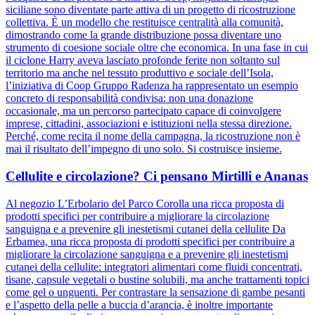
siciliane sono diventate parte attiva di un progetto di ricostruzione
collettiva. È un modello che restituisce centralità alla comunità,
dimostrando come la grande distribuzione possa diventare uno
strumento di coesione sociale oltre che economica. In una fase in cui
il ciclone Harry aveva lasciato profonde ferite non soltanto sul
territorio ma anche nel tessuto produttivo e sociale dell’Isola,
l’iniziativa di Coop Gruppo Radenza ha rappresentato un esempio
concreto di responsabilità condivisa: non una donazione
occasionale, ma un percorso partecipato capace di coinvolgere
imprese, cittadini, associazioni e istituzioni nella stessa direzione.
Perché, come recita il nome della campagna, la ricostruzione non è
mai il risultato dell’impegno di uno solo. Si costruisce insieme.
Cellulite e circolazione? Ci pensano Mirtilli e Ananas
Al negozio L’Erbolario del Parco Corolla una ricca proposta di
prodotti specifici per contribuire a migliorare la circolazione
sanguigna e a prevenire gli inestetismi cutanei della cellulite Da
Erbamea, una ricca proposta di prodotti specifici per contribuire a
migliorare la circolazione sanguigna e a prevenire gli inestetismi
cutanei della cellulite: integratori alimentari come fluidi concentrati,
tisane, capsule vegetali o bustine solubili, ma anche trattamenti topici
come gel o unguenti. Per contrastare la sensazione di gambe pesanti
e l’aspetto della pelle a buccia d’arancia, è inoltre importante