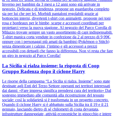
Inverno per bambini da 3 mesi a 12 anni sono già arrivate in
negozio. Delicata e di tendenza, propone un guardaroba completo
sia per lui che per lei. Morbidi pantaloni regolabili grazie ai
bottoncini interni, divertenti t-shirt con animaletti, proposte nei toni
rosa e bordeaux per le bimbe, scarpe e accessori coordinati per
proiettarci verso la nuova stagione. Al negozio del Parco Corolla di
Milazzo trovate sempre un vasto assortimento di capi indispensabili.
T-shirt manica corta vendute in confezione da 2 al prezzo di 9,99€,
oppure con i personaggi più amati da bambini (Pokémon o Stitch)
senza dimenticare i calzini, l’intimo e gli accessori a prezzi
accessibili con dettagli che fanno la differenza. Non vi resta che fare
un giro in negozio al Parco Corolla!
La Sicilia si rialza insieme: la risposta di Coop
Gruppo Radenza dopo il ciclone Harry
Le risorse della campagna “La Sicilia si rialza. Insieme” sono state
destinate agli Enti del Terzo Settore operanti nei territori interessati
dai danni: «Fare impresa significa prendersi cura del territorio» Dal
sostegno immediato alle comunità alla ricostruzione del tessuto
sociale: così la solidarietà si è trasformata in un progetto concreto.
Quando il ciclone Harry si è abbattuto sulla Sicilia tra il 19 e il 21
gennaio, lasciando dietro di sé chilometri di costa devastata,
infrastrutture danneggiate, attività economiche in ginocchio e intere