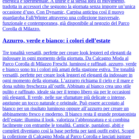
energica e sperimentale. A unirle è la stessa idea di movimento,
tradotta in accessori che seguono la giornata senza imporre un’unica
occasione d’uso. Con Dynamic, Carpisa anticipa così il nuovo
guardaroba Fall/Winter attraverso una collezione trasversale,
funzionale e contemporanea, già disponibile al negozio del Parco
Corolla di Milazzo.
Azzurro, verde e bianco: i colori dell’estate
Tre tonalità versatili, perfette per creare look leggeri ed eleganti da
indossare in ogni momento della giornata. Da Calcagno Moda al
Parco Corolla di Milazzo Freschi, luminosi e raffinati, azzurro, verde
e bianco sono tra i colori più amati della stagione estiva. Tre tonalità
versatili, perfette per creare look leggeri ed eleganti da indossare in
ogni momento della giornata. L’azzurro richiama il cielo e il mare e
dona subito freschezza all’outfit. Abbinato al bianco crea uno stile
pulito e raffinato, ideale sia per il tempo libero sia per le occasioni
più eleganti. Il verde, nelle sue sfumature più delicate o intense,
aggiunge un tocco naturale e originale. Può essere accostato al
bianco per un risultato luminoso oppure all’azzurro per creare un
abbinamento fresco e moderno. Il bianco resta il grande protagonista
dell’estate: illumina il look, valorizza l’abbronzatura e si combina
facilmente con entrambe le tonalità. Camicie, pantaloni, abiti e
completi diventano così la base perfetta per tanti outfit estivi. Scopri
la collezione di Calcagno Moda al Parco Corolla e lasciati ispirare