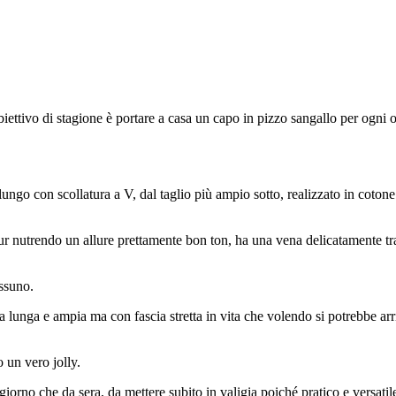
biettivo di stagione è portare a casa un capo in pizzo sangallo per ogni
ungo con scollatura a V, dal taglio più ampio sotto, realizzato in coto
ur nutrendo un allure prettamente bon ton, ha una vena delicatamente tr
essuno.
a lunga e ampia ma con fascia stretta in vita che volendo si potrebbe arr
o un vero jolly.
 giorno che da sera, da mettere subito in valigia poiché pratico e versatil