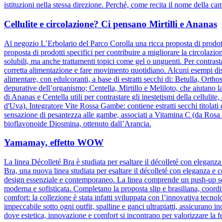
istituzioni nella stessa direzione. Perché, come recita il nome della ca
Cellulite e circolazione? Ci pensano Mirtilli e Ananas
Al negozio L’Erbolario del Parco Corolla una ricca proposta di prodotti
proposta di prodotti specifici per contribuire a migliorare la circolazio
solubili, ma anche trattamenti topici come gel o unguenti. Per contrasta
corretta alimentazione e fare movimento quotidiano. Alcuni esempi dis
alimentare, con edulcoranti, a base di estratti secchi di: Betulla, Orth
depurative dell’organismo; Centella, Mirtillo e Meliloto, che aiutano l
di Ananas e Centella utili per contrastare gli inestetismi della celluli
d'Uva). Integratore Vite Rossa Gambe: contiene estratti secchi titolati
sensazione di pesantezza alle gambe, associati a Vitamina C (da Rosa c
bioflavonoide Diosmina, ottenuto dall’Arancia.
Yamamay, effetto WOW
La linea Décolleté Bra è studiata per esaltare il décolleté con elegan
Bra, una nuova linea studiata per esaltare il décolleté con eleganza e 
design essenziale e contemporaneo. La linea comprende un push-up senz
moderna e sofisticata. Completano la proposta slip e brasiliana, coordin
comfort: la collezione è stata infatti sviluppata con l’innovativa tecnolog
impeccabile sotto ogni outfit, spalline e ganci ultrapiatti, assicuran
dove estetica, innovazione e comfort si incontrano per valorizzare la 