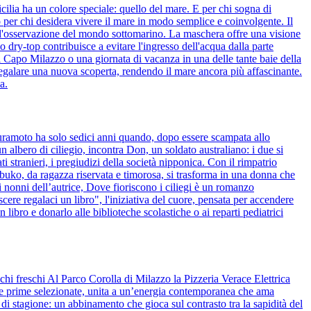
ilia ha un colore speciale: quello del mare. E per chi sogna di
 per chi desidera vivere il mare in modo semplice e coinvolgente. Il
 l'osservazione del mondo sottomarino. La maschera offre una visione
 dry-top contribuisce a evitare l'ingresso dell'acqua dalla parte
i Capo Milazzo o una giornata di vacanza in una delle tante baie della
regalare una nuova scoperta, rendendo il mare ancora più affascinante.
a.
kuramoto ha solo sedici anni quando, dopo essere scampata allo
 albero di ciliegio, incontra Don, un soldato australiano: i due si
i stranieri, i pregiudizi della società nipponica. Con il rimpatrio
obuko, da ragazza riservata e timorosa, si trasforma in una donna che
i nonni dell’autrice, Dove fioriscono i ciliegi è un romanzo
ere regalaci un libro", l'iniziativa del cuore, pensata per accendere
 libro e donarlo alle biblioteche scolastiche o ai reparti pediatrici
chi freschi Al Parco Corolla di Milazzo la Pizzeria Verace Elettrica
rie prime selezionate, unita a un’energia contemporanea che ama
 di stagione: un abbinamento che gioca sul contrasto tra la sapidità del