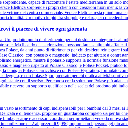
ato e sorprendente, capace di raccontare l’estate mediterranea in un solo
race Elettrica sorprende i propri clienti con creazioni fuori menu: la vog
 tra le vetrine del centro commerciale, Verace Elettrica resta quindi un
opria identità. Un motivo in più, tra shopping e relax, per concedersi un
trovi il piacere di vivere ogni giornata
. Un prodotto punto di riferimento per chi desidera reintegrare i sali mine
tanto sole. Ma il caldo e la sudorazione possono farci sentire più affati
a Polase, da anni punto di riferimento per chi desidera reintegrare i sa
lase Classico, con potassio e magnesio, indicato per aiutare a contrastare
olismo energetico, mentre il potassio supporta la normale funzione musco
io e magnesio rispetto al Polase Classico, e Polase Pocket, pratico for
 la famiglia Polase si arricchisce con Polase Hydration, formulato con ci
sica leggera, e con Polase Sport, pensato per chi pratica attività sportiva
ni istante con il sorriso. Per conoscere la soluzione Polase più adatta all
ile ricevere un supporto qualificato nella scelta del prodotto più indic
 vasto assortimento di capi indispensabili per i bambini dai 3 mesi ai
elicata e di tendenza, propone un guardaroba completo sia per lui che pe
r le bimbe, scarpe e accessori coordinati per proiettarci verso la nuova 
e in confezione da 2 al prezzo di 9,99€, oppure con i personaggi più ama