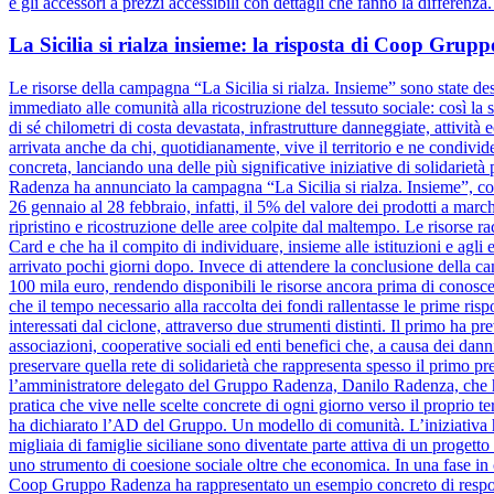
e gli accessori a prezzi accessibili con dettagli che fanno la differenz
La Sicilia si rialza insieme: la risposta di Coop Gru
Le risorse della campagna “La Sicilia si rialza. Insieme” sono state dest
immediato alle comunità alla ricostruzione del tessuto sociale: così la s
di sé chilometri di costa devastata, infrastrutture danneggiate, attivit
arrivata anche da chi, quotidianamente, vive il territorio e ne condiv
concreta, lanciando una delle più significative iniziative di solidariet
Radenza ha annunciato la campagna “La Sicilia si rialza. Insieme”, coi
26 gennaio al 28 febbraio, infatti, il 5% del valore dei prodotti a marc
ripristino e ricostruzione delle aree colpite dal maltempo. Le risorse 
Card e che ha il compito di individuare, insieme alle istituzioni e agli e
arrivato pochi giorni dopo. Invece di attendere la conclusione dell
100 mila euro, rendendo disponibili le risorse ancora prima di conosce
che il tempo necessario alla raccolta dei fondi rallentasse le prime risp
interessati dal ciclone, attraverso due strumenti distinti. Il primo ha pr
associazioni, cooperative sociali ed enti benefici che, a causa dei danni
preservare quella rete di solidarietà che rappresenta spesso il primo pre
l’amministratore delegato del Gruppo Radenza, Danilo Radenza, che 
pratica che vive nelle scelte concrete di ogni giorno verso il proprio t
ha dichiarato l’AD del Gruppo. Un modello di comunità. L’iniziativa h
migliaia di famiglie siciliane sono diventate parte attiva di un progett
uno strumento di coesione sociale oltre che economica. In una fase in cu
Coop Gruppo Radenza ha rappresentato un esempio concreto di responsa