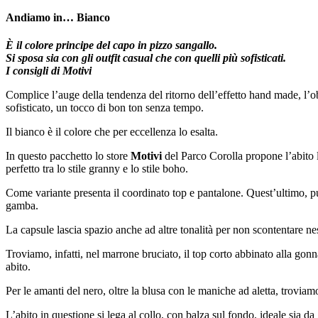
Andiamo in… Bianco
È il colore principe del capo in pizzo sangallo.
Si sposa sia con gli outfit casual che con quelli più sofisticati.
I consigli di Motivi
Complice l’auge della tendenza del ritorno dell’effetto hand made, l’o
sofisticato, un tocco di bon ton senza tempo.
Il bianco è il colore che per eccellenza lo esalta.
In questo pacchetto lo store
Motivi
del Parco Corolla propone l’abito l
perfetto tra lo stile granny e lo stile boho.
Come variante presenta il coordinato top e pantalone. Quest’ultimo, p
gamba.
La capsule lascia spazio anche ad altre tonalità per non scontentare n
Troviamo, infatti, nel marrone bruciato, il top corto abbinato alla gonn
abito.
Per le amanti del nero, oltre la blusa con le maniche ad aletta, troviam
L’abito in questione si lega al collo, con balza sul fondo, ideale sia da