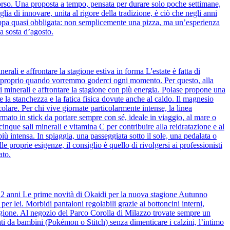
 morso. Una proposta a tempo, pensata per durare solo poche settimane,
lia di innovare, unita al rigore della tradizione, è ciò che negli anni
a tappa quasi obbligata: non semplicemente una pizza, ma un’esperienza
a sosta d’agosto.
rali e affrontare la stagione estiva in forma L'estate è fatta di
cati proprio quando vorremmo goderci ogni momento. Per questo, alla
li minerali e affrontare la stagione con più energia. Polase propone una
 la stanchezza e la fatica fisica dovute anche al caldo. Il magnesio
lare. Per chi vive giornate particolarmente intense, la linea
mato in stick da portare sempre con sé, ideale in viaggio, al mare o
nque sali minerali e vitamina C per contribuire alla reidratazione e al
 più intensa. In spiaggia, una passeggiata sotto il sole, una pedalata o
e proprie esigenze, il consiglio è quello di rivolgersi ai professionisti
ato.
 12 anni Le prime novità di Okaidi per la nuova stagione Autunno
r lei. Morbidi pantaloni regolabili grazie ai bottoncini interni,
stagione. Al negozio del Parco Corolla di Milazzo trovate sempre un
ti da bambini (Pokémon o Stitch) senza dimenticare i calzini, l’intimo