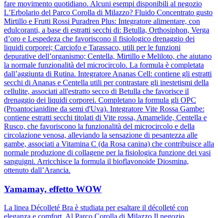
fare movimento quotidiano. Alcuni esempi disponibili al negozio
L’Erbolario del Parco Corolla di Milazzo? Fluido Concentrato gusto
Mirtillo e Frutti Rossi Puradren Plus: Integratore alimentare, con
edulcoranti, a base di estratti secchi di: Betulla, Orthosiphon, Verga
d’oro e Lespedeza che favoriscono il fisiologico drenaggio dei
liquidi corporei; Carciofo e Tarassaco, utili per le funzioni
depurative dell’organismo; Centella, Mirtillo e Meliloto, che aiutano
la normale funzionalità del microcircolo. La formula è completata
dall’aggiunta di Rutina. Integratore Ananas Cell: contiene gli estratti
secchi di Ananas e Centella utili per contrastare gli inestetismi della
cellulite, associati all'estratto secco di Betulla che favorisce il
drenaggio dei liquidi corporei. Completano la formula gli OPC
(Proantocianidine da semi d'Uva). Integratore Vite Rossa Gambe:
contiene estratti secchi titolati di Vite rossa, Amamelide, Centella e
Rusco, che favoriscono la funzionalità del microcircolo e della
circolazione venosa, alleviando la sensazione di pesantezza alle
gambe, associati a Vitamina C (da Rosa canina) che contribuisce alla
normale produzione di collagene per la fisiologica funzione dei vasi
sanguigni. Arricchisce la formula il bioflavonoide Diosmina,
ottenuto dall’Arancia.
Yamamay, effetto WOW
La linea Décolleté Bra è studiata per esaltare il décolleté con
eleganza e comfort. Al Parco Corolla di Milazzo Il negozio