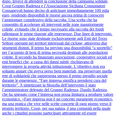
dopo. Invece di attendere la conclusione della campagna solidale,
Coop Gruppo Radenza e l’Associazione Siciliana Consumatori
Consapevoli hanno deciso di anticipare immediatamente 100 mila
euro, rendendo disponibili le risorse ancora prima di conoscere
l’ammontare complessivo della raccolta. Una scelta che ha
consentito di accelerare gli interventi nelle zone maggiormente
colpite, evitando che il tempo necessario alla raccolta dei fondi
rallentasse le prime risposte alle emergenze. Due linee di intervento.
Le risorse sono state destinate esclusivamente agli Enti del Terzo
Settore operanti nei territori interessati dal ciclone, attraverso due
strumenti distinti. Il primo ha previsto una disponibilità “a sportello”
per l’acquisto di beni di prima necessità destinati alle popolazioni
colpite. Il secondo ha finanziato associazioni, cooperative sociali ed
enti benefici che, a causa dei danni subiti, rischiavano di
interrompere la propria attività istituzionale. L’obiettivo non era
soltanto aiutare chi aveva perso beni materiali, ma preservare quella
rete di solidarietà che rappresenta spesso il primo presidio sociale
durante le emergenze. “Fare impresa significa prendersi cura del
territorio”. A sintetizzare la filosofia dell’intervento è stato
l’amministratore delegato del Gruppo Radenza, Danilo Radenza,
che ha spiegato come l’impresa non possa limitarsi a produrre valore
economico. «Fare impresa non è un concetto puramente economico,
ma una pratica che vive nelle scelte concrete di ogni giorno verso il
proprio territorio. Coop, per sua natura, è una comunità nella quale
anche i cittadini possono partecipare attivamente ed essere