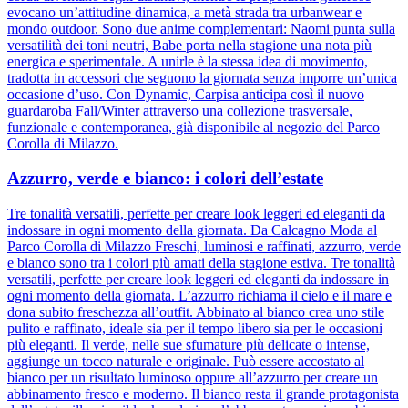
evocano un’attitudine dinamica, a metà strada tra urbanwear e
mondo outdoor. Sono due anime complementari: Naomi punta sulla
versatilità dei toni neutri, Babe porta nella stagione una nota più
energica e sperimentale. A unirle è la stessa idea di movimento,
tradotta in accessori che seguono la giornata senza imporre un’unica
occasione d’uso. Con Dynamic, Carpisa anticipa così il nuovo
guardaroba Fall/Winter attraverso una collezione trasversale,
funzionale e contemporanea, già disponibile al negozio del Parco
Corolla di Milazzo.
Azzurro, verde e bianco: i colori dell’estate
Tre tonalità versatili, perfette per creare look leggeri ed eleganti da
indossare in ogni momento della giornata. Da Calcagno Moda al
Parco Corolla di Milazzo Freschi, luminosi e raffinati, azzurro, verde
e bianco sono tra i colori più amati della stagione estiva. Tre tonalità
versatili, perfette per creare look leggeri ed eleganti da indossare in
ogni momento della giornata. L’azzurro richiama il cielo e il mare e
dona subito freschezza all’outfit. Abbinato al bianco crea uno stile
pulito e raffinato, ideale sia per il tempo libero sia per le occasioni
più eleganti. Il verde, nelle sue sfumature più delicate o intense,
aggiunge un tocco naturale e originale. Può essere accostato al
bianco per un risultato luminoso oppure all’azzurro per creare un
abbinamento fresco e moderno. Il bianco resta il grande protagonista