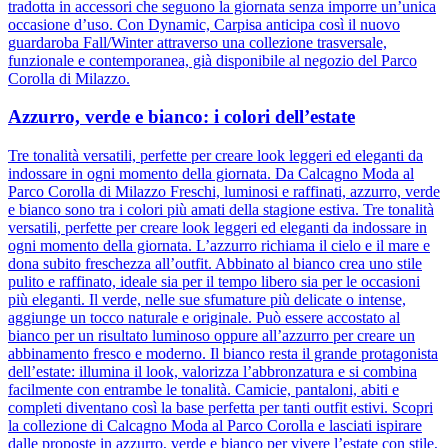
tradotta in accessori che seguono la giornata senza imporre un’unica
occasione d’uso. Con Dynamic, Carpisa anticipa così il nuovo
guardaroba Fall/Winter attraverso una collezione trasversale,
funzionale e contemporanea, già disponibile al negozio del Parco
Corolla di Milazzo.
Azzurro, verde e bianco: i colori dell’estate
Tre tonalità versatili, perfette per creare look leggeri ed eleganti da
indossare in ogni momento della giornata. Da Calcagno Moda al
Parco Corolla di Milazzo Freschi, luminosi e raffinati, azzurro, verde
e bianco sono tra i colori più amati della stagione estiva. Tre tonalità
versatili, perfette per creare look leggeri ed eleganti da indossare in
ogni momento della giornata. L’azzurro richiama il cielo e il mare e
dona subito freschezza all’outfit. Abbinato al bianco crea uno stile
pulito e raffinato, ideale sia per il tempo libero sia per le occasioni
più eleganti. Il verde, nelle sue sfumature più delicate o intense,
aggiunge un tocco naturale e originale. Può essere accostato al
bianco per un risultato luminoso oppure all’azzurro per creare un
abbinamento fresco e moderno. Il bianco resta il grande protagonista
dell’estate: illumina il look, valorizza l’abbronzatura e si combina
facilmente con entrambe le tonalità. Camicie, pantaloni, abiti e
completi diventano così la base perfetta per tanti outfit estivi. Scopri
la collezione di Calcagno Moda al Parco Corolla e lasciati ispirare
dalle proposte in azzurro, verde e bianco per vivere l’estate con stile,