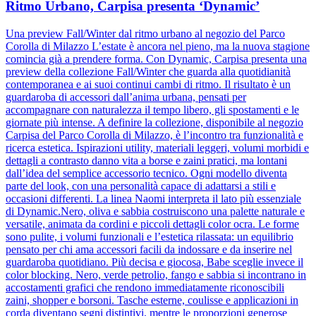
Ritmo Urbano, Carpisa presenta ‘Dynamic’
Una preview Fall/Winter dal ritmo urbano al negozio del Parco
Corolla di Milazzo L’estate è ancora nel pieno, ma la nuova stagione
comincia già a prendere forma. Con Dynamic, Carpisa presenta una
preview della collezione Fall/Winter che guarda alla quotidianità
contemporanea e ai suoi continui cambi di ritmo. Il risultato è un
guardaroba di accessori dall’anima urbana, pensati per
accompagnare con naturalezza il tempo libero, gli spostamenti e le
giornate più intense. A definire la collezione, disponibile al negozio
Carpisa del Parco Corolla di Milazzo, è l’incontro tra funzionalità e
ricerca estetica. Ispirazioni utility, materiali leggeri, volumi morbidi e
dettagli a contrasto danno vita a borse e zaini pratici, ma lontani
dall’idea del semplice accessorio tecnico. Ogni modello diventa
parte del look, con una personalità capace di adattarsi a stili e
occasioni differenti. La linea Naomi interpreta il lato più essenziale
di Dynamic.Nero, oliva e sabbia costruiscono una palette naturale e
versatile, animata da cordini e piccoli dettagli color ocra. Le forme
sono pulite, i volumi funzionali e l’estetica rilassata: un equilibrio
pensato per chi ama accessori facili da indossare e da inserire nel
guardaroba quotidiano. Più decisa e giocosa, Babe sceglie invece il
color blocking. Nero, verde petrolio, fango e sabbia si incontrano in
accostamenti grafici che rendono immediatamente riconoscibili
zaini, shopper e borsoni. Tasche esterne, coulisse e applicazioni in
corda diventano segni distintivi, mentre le proporzioni generose