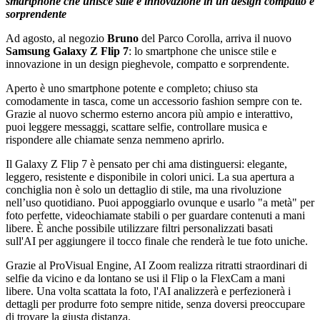
smartphone che unisce stile e innovazione in un design compatto e
sorprendente
Ad agosto, al negozio
Bruno
del Parco Corolla, arriva il nuovo
Samsung Galaxy Z Flip 7
: lo smartphone che unisce stile e
innovazione in un design pieghevole, compatto e sorprendente.
Aperto è uno smartphone potente e completo; chiuso sta
comodamente in tasca, come un accessorio fashion sempre con te.
Grazie al nuovo schermo esterno ancora più ampio e interattivo,
puoi leggere messaggi, scattare selfie, controllare musica e
rispondere alle chiamate senza nemmeno aprirlo.
Il Galaxy Z Flip 7 è pensato per chi ama distinguersi: elegante,
leggero, resistente e disponibile in colori unici. La sua apertura a
conchiglia non è solo un dettaglio di stile, ma una rivoluzione
nell’uso quotidiano. Puoi appoggiarlo ovunque e usarlo "a metà" per
foto perfette, videochiamate stabili o per guardare contenuti a mani
libere. È anche possibile utilizzare filtri personalizzati basati
sull'AI per aggiungere il tocco finale che renderà le tue foto uniche.
Grazie al ProVisual Engine, AI Zoom realizza ritratti straordinari di
selfie da vicino e da lontano se usi il Flip o la FlexCam a mani
libere. Una volta scattata la foto, l'AI analizzerà e perfezionerà i
dettagli per produrre foto sempre nitide, senza doversi preoccupare
di trovare la giusta distanza.