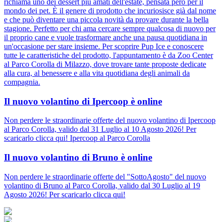
richiama uno dei dessert più amati dell'estate, pensata però per il
mondo dei pet. È il genere di prodotto che incuriosisce già dal nome
e che può diventare una piccola novità da provare durante la bella
stagione. Perfetto per chi ama cercare sempre qualcosa di nuovo per
il proprio cane e vuole trasformare anche una pausa quotidiana in
un'occasione per stare insieme. Per scoprire Pup Ice e conoscere
tutte le caratteristiche del prodotto, l'appuntamento è da Zoo Center
al Parco Corolla di Milazzo, dove trovare tante proposte dedicate
alla cura, al benessere e alla vita quotidiana degli animali da
compagnia.
Il nuovo volantino di Ipercoop è online
Non perdere le straordinarie offerte del nuovo volantino di Ipercoop
al Parco Corolla, valido dal 31 Luglio al 10 Agosto 2026! Per
scaricarlo clicca qui! Ipercoop al Parco Corolla
Il nuovo volantino di Bruno è online
Non perdere le straordinarie offerte del "SottoAgosto" del nuovo
volantino di Bruno al Parco Corolla, valido dal 30 Luglio al 19
Agosto 2026! Per scaricarlo clicca qui!