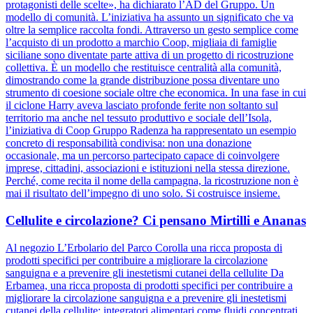
protagonisti delle scelte», ha dichiarato l’AD del Gruppo. Un
modello di comunità. L’iniziativa ha assunto un significato che va
oltre la semplice raccolta fondi. Attraverso un gesto semplice come
l’acquisto di un prodotto a marchio Coop, migliaia di famiglie
siciliane sono diventate parte attiva di un progetto di ricostruzione
collettiva. È un modello che restituisce centralità alla comunità,
dimostrando come la grande distribuzione possa diventare uno
strumento di coesione sociale oltre che economica. In una fase in cui
il ciclone Harry aveva lasciato profonde ferite non soltanto sul
territorio ma anche nel tessuto produttivo e sociale dell’Isola,
l’iniziativa di Coop Gruppo Radenza ha rappresentato un esempio
concreto di responsabilità condivisa: non una donazione
occasionale, ma un percorso partecipato capace di coinvolgere
imprese, cittadini, associazioni e istituzioni nella stessa direzione.
Perché, come recita il nome della campagna, la ricostruzione non è
mai il risultato dell’impegno di uno solo. Si costruisce insieme.
Cellulite e circolazione? Ci pensano Mirtilli e Ananas
Al negozio L’Erbolario del Parco Corolla una ricca proposta di
prodotti specifici per contribuire a migliorare la circolazione
sanguigna e a prevenire gli inestetismi cutanei della cellulite Da
Erbamea, una ricca proposta di prodotti specifici per contribuire a
migliorare la circolazione sanguigna e a prevenire gli inestetismi
cutanei della cellulite: integratori alimentari come fluidi concentrati,