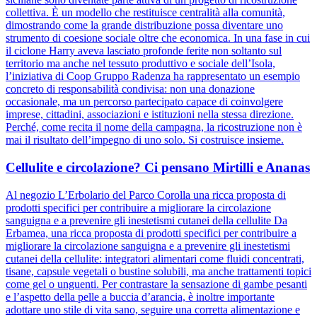
collettiva. È un modello che restituisce centralità alla comunità,
dimostrando come la grande distribuzione possa diventare uno
strumento di coesione sociale oltre che economica. In una fase in cui
il ciclone Harry aveva lasciato profonde ferite non soltanto sul
territorio ma anche nel tessuto produttivo e sociale dell’Isola,
l’iniziativa di Coop Gruppo Radenza ha rappresentato un esempio
concreto di responsabilità condivisa: non una donazione
occasionale, ma un percorso partecipato capace di coinvolgere
imprese, cittadini, associazioni e istituzioni nella stessa direzione.
Perché, come recita il nome della campagna, la ricostruzione non è
mai il risultato dell’impegno di uno solo. Si costruisce insieme.
Cellulite e circolazione? Ci pensano Mirtilli e Ananas
Al negozio L’Erbolario del Parco Corolla una ricca proposta di
prodotti specifici per contribuire a migliorare la circolazione
sanguigna e a prevenire gli inestetismi cutanei della cellulite Da
Erbamea, una ricca proposta di prodotti specifici per contribuire a
migliorare la circolazione sanguigna e a prevenire gli inestetismi
cutanei della cellulite: integratori alimentari come fluidi concentrati,
tisane, capsule vegetali o bustine solubili, ma anche trattamenti topici
come gel o unguenti. Per contrastare la sensazione di gambe pesanti
e l’aspetto della pelle a buccia d’arancia, è inoltre importante
adottare uno stile di vita sano, seguire una corretta alimentazione e