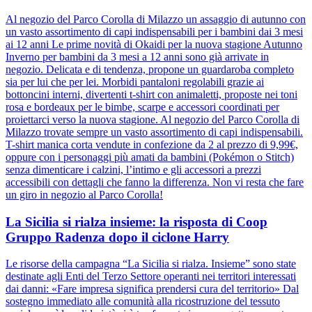
Al negozio del Parco Corolla di Milazzo un assaggio di autunno con
un vasto assortimento di capi indispensabili per i bambini dai 3 mesi
ai 12 anni Le prime novità di Okaidi per la nuova stagione Autunno
Inverno per bambini da 3 mesi a 12 anni sono già arrivate in
negozio. Delicata e di tendenza, propone un guardaroba completo
sia per lui che per lei. Morbidi pantaloni regolabili grazie ai
bottoncini interni, divertenti t-shirt con animaletti, proposte nei toni
rosa e bordeaux per le bimbe, scarpe e accessori coordinati per
proiettarci verso la nuova stagione. Al negozio del Parco Corolla di
Milazzo trovate sempre un vasto assortimento di capi indispensabili.
T-shirt manica corta vendute in confezione da 2 al prezzo di 9,99€,
oppure con i personaggi più amati da bambini (Pokémon o Stitch)
senza dimenticare i calzini, l’intimo e gli accessori a prezzi
accessibili con dettagli che fanno la differenza. Non vi resta che fare
un giro in negozio al Parco Corolla!
La Sicilia si rialza insieme: la risposta di Coop
Gruppo Radenza dopo il ciclone Harry
Le risorse della campagna “La Sicilia si rialza. Insieme” sono state
destinate agli Enti del Terzo Settore operanti nei territori interessati
dai danni: «Fare impresa significa prendersi cura del territorio» Dal
sostegno immediato alle comunità alla ricostruzione del tessuto