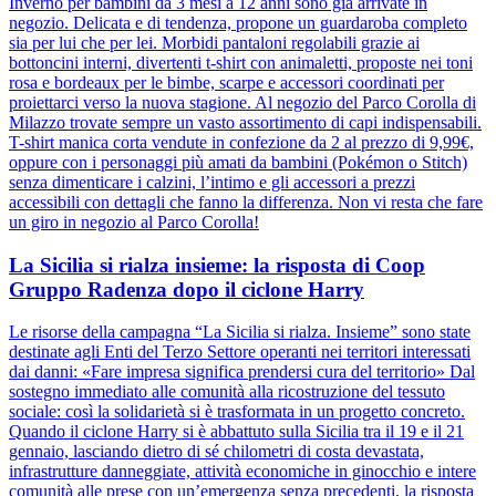
Inverno per bambini da 3 mesi a 12 anni sono già arrivate in
negozio. Delicata e di tendenza, propone un guardaroba completo
sia per lui che per lei. Morbidi pantaloni regolabili grazie ai
bottoncini interni, divertenti t-shirt con animaletti, proposte nei toni
rosa e bordeaux per le bimbe, scarpe e accessori coordinati per
proiettarci verso la nuova stagione. Al negozio del Parco Corolla di
Milazzo trovate sempre un vasto assortimento di capi indispensabili.
T-shirt manica corta vendute in confezione da 2 al prezzo di 9,99€,
oppure con i personaggi più amati da bambini (Pokémon o Stitch)
senza dimenticare i calzini, l’intimo e gli accessori a prezzi
accessibili con dettagli che fanno la differenza. Non vi resta che fare
un giro in negozio al Parco Corolla!
La Sicilia si rialza insieme: la risposta di Coop
Gruppo Radenza dopo il ciclone Harry
Le risorse della campagna “La Sicilia si rialza. Insieme” sono state
destinate agli Enti del Terzo Settore operanti nei territori interessati
dai danni: «Fare impresa significa prendersi cura del territorio» Dal
sostegno immediato alle comunità alla ricostruzione del tessuto
sociale: così la solidarietà si è trasformata in un progetto concreto.
Quando il ciclone Harry si è abbattuto sulla Sicilia tra il 19 e il 21
gennaio, lasciando dietro di sé chilometri di costa devastata,
infrastrutture danneggiate, attività economiche in ginocchio e intere
comunità alle prese con un’emergenza senza precedenti, la risposta