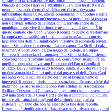
sociale: così la solidarietà si è trasformata in un progetto concreto.
Quando il ciclone Harry si è abbattuto sulla Sicilia tra il 19 e il 21
gennaio, lasciando dietro di sé chilometri di costa devastata,
infrastrutture danneggiate, attività economiche in ginocchio e intere
comunità alle prese con un’emergenza senza precedenti, la risposta
non è arrivata soltanto dalle istituzioni. È arrivata anche da chi,
quotidianamente, vive il territorio e ne condivide il destino. È in
questo contesto che Coop Gruppo Radenza ha scelto di trasformare
la propria responsabilità sociale d’impresa in un’azione concreta,
lanciando una delle più significative iniziative di solidarietà privata
nate in Sicilia dopo l’emergenza. La campagna “La Sicilia si rialza.
Insieme”. A pochi giorni dal passaggio del ciclone, il Gruppo
Radenza ha annunciato la campagna “La Sicilia si rialza. Insieme”,
coinvolgendo direttamente migliaia di consumatori siciliani tra cui
quelli che ogni giorno varcano l’Ipercoop del Parco Corolla di
Milazzo. Dal 26 gennaio al 28 febbraio, infatti, il 5% del valore dei
prodotti a marchio Coop acquistati dai possessori della Coop Card
nei punti vendita siciliani è stato destinato al finanziamento di
interventi di supporto, ripristino e ricostruzione delle aree colpite dal
maltempo. Le risorse raccolte sono state affidate all’Associazione
Siciliana Consumatori Consapevoli, organismo che rappresenta oltre
250 mila titolari della Coop Card e che ha il compito di individuare,
insieme alle istituzioni e agli enti del territorio, i progetti da
sostenere. Un aiuto che non ha aspettato la fine della raccolta.
L’aspetto più significativo dell’iniziativa è però arrivato pochi giorni