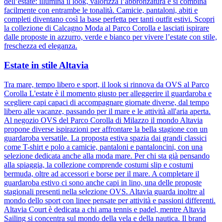
dell’estate: illumina il look, valorizza l’abbronzatura e si combina
facilmente con entrambe le tonalità. Camicie, pantaloni, abiti e
completi diventano così la base perfetta per tanti outfit estivi. Scopri
la collezione di Calcagno Moda al Parco Corolla e lasciati ispirare
dalle proposte in azzurro, verde e bianco per vivere l’estate con stile,
freschezza ed eleganza.
Estate in stile Altavia
Tra mare, tempo libero e sport, il look si rinnova da OVS al Parco
Corolla L'estate è il momento giusto per alleggerire il guardaroba e
scegliere capi capaci di accompagnare giornate diverse, dal tempo
libero alle vacanze, passando per il mare e le attività all'aria aperta.
Al negozio OVS del Parco Corolla di Milazzo il mondo Altavia
propone diverse ispirazioni per affrontare la bella stagione con un
guardaroba versatile. La proposta estiva spazia dai grandi classici
come T-shirt e polo a camicie, pantaloni e pantaloncini, con una
selezione dedicata anche alla moda mare. Per chi sta già pensando
alla spiaggia, la collezione comprende costumi slip e costumi
bermuda, oltre ad accessori e borse per il mare. A completare il
guardaroba estivo ci sono anche capi in lino, una delle proposte
stagionali presenti nella selezione OVS. Altavia guarda inoltre al
mondo dello sport con linee pensate per attività e passioni differenti.
Altavia Court è dedicata a chi ama tennis e padel, mentre Altavia
Sailing si concentra sul mondo della vela e della nautica. Il brand