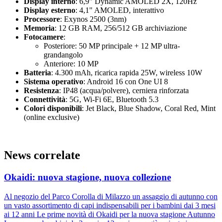
Display interno
: 6,9" Dynamic AMOLED 2X, 120Hz
Display esterno
: 4,1" AMOLED, interattivo
Processore
: Exynos 2500 (3nm)
Memoria
: 12 GB RAM, 256/512 GB archiviazione
Fotocamere
:
Posteriore: 50 MP principale + 12 MP ultra-
grandangolo
Anteriore: 10 MP
Batteria
: 4.300 mAh, ricarica rapida 25W, wireless 10W
Sistema operativo
: Android 16 con One UI 8
Resistenza
: IP48 (acqua/polvere), cerniera rinforzata
Connettività
: 5G, Wi-Fi 6E, Bluetooth 5.3
Colori disponibili
: Jet Black, Blue Shadow, Coral Red, Mint
(online exclusive)
News correlate
Okaidi: nuova stagione, nuova collezione
Al negozio del Parco Corolla di Milazzo un assaggio di autunno con
un vasto assortimento di capi indispensabili per i bambini dai 3 mesi
ai 12 anni Le prime novità di Okaidi per la nuova stagione Autunno