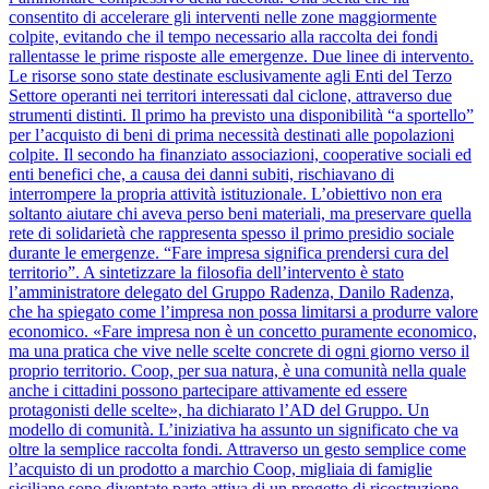
consentito di accelerare gli interventi nelle zone maggiormente
colpite, evitando che il tempo necessario alla raccolta dei fondi
rallentasse le prime risposte alle emergenze. Due linee di intervento.
Le risorse sono state destinate esclusivamente agli Enti del Terzo
Settore operanti nei territori interessati dal ciclone, attraverso due
strumenti distinti. Il primo ha previsto una disponibilità “a sportello”
per l’acquisto di beni di prima necessità destinati alle popolazioni
colpite. Il secondo ha finanziato associazioni, cooperative sociali ed
enti benefici che, a causa dei danni subiti, rischiavano di
interrompere la propria attività istituzionale. L’obiettivo non era
soltanto aiutare chi aveva perso beni materiali, ma preservare quella
rete di solidarietà che rappresenta spesso il primo presidio sociale
durante le emergenze. “Fare impresa significa prendersi cura del
territorio”. A sintetizzare la filosofia dell’intervento è stato
l’amministratore delegato del Gruppo Radenza, Danilo Radenza,
che ha spiegato come l’impresa non possa limitarsi a produrre valore
economico. «Fare impresa non è un concetto puramente economico,
ma una pratica che vive nelle scelte concrete di ogni giorno verso il
proprio territorio. Coop, per sua natura, è una comunità nella quale
anche i cittadini possono partecipare attivamente ed essere
protagonisti delle scelte», ha dichiarato l’AD del Gruppo. Un
modello di comunità. L’iniziativa ha assunto un significato che va
oltre la semplice raccolta fondi. Attraverso un gesto semplice come
l’acquisto di un prodotto a marchio Coop, migliaia di famiglie
siciliane sono diventate parte attiva di un progetto di ricostruzione