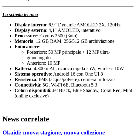
La scheda tecnica
Display interno
: 6,9" Dynamic AMOLED 2X, 120Hz
Display esterno
: 4,1" AMOLED, interattivo
Processore
: Exynos 2500 (3nm)
Memoria
: 12 GB RAM, 256/512 GB archiviazione
Fotocamere
:
Posteriore: 50 MP principale + 12 MP ultra-
grandangolo
Anteriore: 10 MP
Batteria
: 4.300 mAh, ricarica rapida 25W, wireless 10W
Sistema operativo
: Android 16 con One UI 8
Resistenza
: IP48 (acqua/polvere), cerniera rinforzata
Connettività
: 5G, Wi-Fi 6E, Bluetooth 5.3
Colori disponibili
: Jet Black, Blue Shadow, Coral Red, Mint
(online exclusive)
News correlate
Okaidi: nuova stagione, nuova collezione