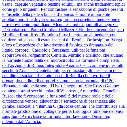
tisane, capsule vegetali o bustine solubili, ma anche trattamenti topici
come gel o unguenti. Per contrastare la sensazione di gambe pesanti
e l’aspetto della pelle a buccia d’arancia, è inoltre importante
adottare uno stile di vita sano, seguire una corretta alimentazione e
fare movimento quotidiano. Alcuni esempi disponibili al negozio
L’Erbolario del Parco Corolla di Milazzo? Fluido Concentrato gusto
Mirtillo e Frutti Rossi Puradren Plus: Integratore alimentare, con
edulcoranti, a base di estratti secchi di: Betulla, Orthosiphon, Verga
d’oro e Lespedeza che favoriscono il fisiologico drenaggio dei
liquidi corporei; Carciofo e Tarassaco, utili per le funzioni
depurative dell’organismo; Centella, Mirtillo e Meliloto, che aiutano
la normale funzionalità del microcircolo. La formula è completata
dall’aggiunta di Rutina. Integratore Ananas Cell: contiene gli estratti
secchi di Ananas e Centella utili per contrastare gli inestetismi della
cellulite, associati all'estratto secco di Betulla che favorisce il
drenaggio dei liquidi corporei. Completano la formula gli OPC
(Proantocianidine da semi d'Uva). Integratore Vite Rossa Gambe:
contiene estratti secchi titolati di Vite rossa, Amamelide, Centella e
Rusco, che favoriscono la funzionalità del microcircolo e della
circolazione venosa, alleviando la sensazione di pesantezza alle
gambe, associati a Vitamina C (da Rosa canina) che contribuisce alla
normale produzione di collagene per la fisiologica funzione dei vasi
sanguigni. Arricchisce la formula il bioflavonoide Diosmina,
ottenuto dall’Arancia.