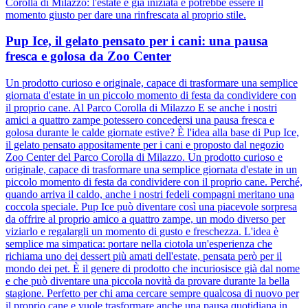
Corolla di Milazzo: l'estate è già iniziata e potrebbe essere il
momento giusto per dare una rinfrescata al proprio stile.
Pup Ice, il gelato pensato per i cani: una pausa
fresca e golosa da Zoo Center
Un prodotto curioso e originale, capace di trasformare una semplice
giornata d'estate in un piccolo momento di festa da condividere con
il proprio cane. Al Parco Corolla di Milazzo E se anche i nostri
amici a quattro zampe potessero concedersi una pausa fresca e
golosa durante le calde giornate estive? È l'idea alla base di Pup Ice,
il gelato pensato appositamente per i cani e proposto dal negozio
Zoo Center del Parco Corolla di Milazzo. Un prodotto curioso e
originale, capace di trasformare una semplice giornata d'estate in un
piccolo momento di festa da condividere con il proprio cane. Perché,
quando arriva il caldo, anche i nostri fedeli compagni meritano una
coccola speciale. Pup Ice può diventare così una piacevole sorpresa
da offrire al proprio amico a quattro zampe, un modo diverso per
viziarlo e regalargli un momento di gusto e freschezza. L'idea è
semplice ma simpatica: portare nella ciotola un'esperienza che
richiama uno dei dessert più amati dell'estate, pensata però per il
mondo dei pet. È il genere di prodotto che incuriosisce già dal nome
e che può diventare una piccola novità da provare durante la bella
stagione. Perfetto per chi ama cercare sempre qualcosa di nuovo per
il proprio cane e vuole trasformare anche una pausa quotidiana in