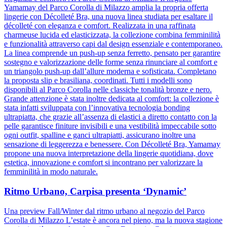
Yamamay del Parco Corolla di Milazzo amplia la propria offerta
lingerie con Décolleté Bra, una nuova linea studiata per esaltare il
décolleté con eleganza e comfort. Realizzata in una raffinata
charmeuse lucida ed elasticizzata, la collezione combina femminilità
e funzionalità attraverso capi dal design essenziale e contemporaneo.
La linea comprende un push-up senza ferretto, pensato per garantire
sostegno e valorizzazione delle forme senza rinunciare al comfort e
un triangolo push-up dall’allure moderna e sofisticata. Completano
la proposta slip e brasiliana, coordinati. Tutti i modelli sono
disponibili al Parco Corolla nelle classiche tonalità bronze e nero.
Grande attenzione è stata inoltre dedicata al comfort: la collezione è
stata infatti sviluppata con l’innovativa tecnologia bonding
ultrapiatta, che grazie all’assenza di elastici a diretto contatto con la
pelle garantisce finiture invisibili e una vestibilità impeccabile sotto
ogni outfit, spalline e ganci ultrapiatti, assicurano inoltre una
sensazione di leggerezza e benessere. Con Décolleté Bra, Yamamay
propone una nuova interpretazione della lingerie quotidiana, dove
estetica, innovazione e comfort si incontrano per valorizzare la
femminilità in modo naturale.
Ritmo Urbano, Carpisa presenta ‘Dynamic’
Una preview Fall/Winter dal ritmo urbano al negozio del Parco
Corolla di Milazzo L’estate è ancora nel pieno, ma la nuova stagione