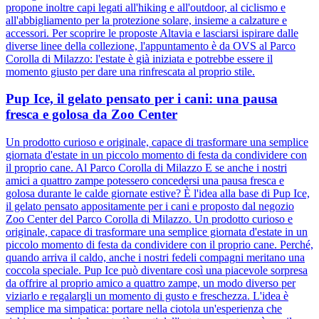
propone inoltre capi legati all'hiking e all'outdoor, al ciclismo e
all'abbigliamento per la protezione solare, insieme a calzature e
accessori. Per scoprire le proposte Altavia e lasciarsi ispirare dalle
diverse linee della collezione, l'appuntamento è da OVS al Parco
Corolla di Milazzo: l'estate è già iniziata e potrebbe essere il
momento giusto per dare una rinfrescata al proprio stile.
Pup Ice, il gelato pensato per i cani: una pausa
fresca e golosa da Zoo Center
Un prodotto curioso e originale, capace di trasformare una semplice
giornata d'estate in un piccolo momento di festa da condividere con
il proprio cane. Al Parco Corolla di Milazzo E se anche i nostri
amici a quattro zampe potessero concedersi una pausa fresca e
golosa durante le calde giornate estive? È l'idea alla base di Pup Ice,
il gelato pensato appositamente per i cani e proposto dal negozio
Zoo Center del Parco Corolla di Milazzo. Un prodotto curioso e
originale, capace di trasformare una semplice giornata d'estate in un
piccolo momento di festa da condividere con il proprio cane. Perché,
quando arriva il caldo, anche i nostri fedeli compagni meritano una
coccola speciale. Pup Ice può diventare così una piacevole sorpresa
da offrire al proprio amico a quattro zampe, un modo diverso per
viziarlo e regalargli un momento di gusto e freschezza. L'idea è
semplice ma simpatica: portare nella ciotola un'esperienza che