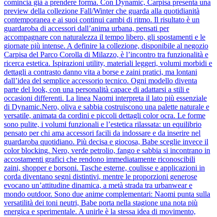
comincia già a prendere forma. Con Dynamic, Carpisa presenta una
preview della collezione Fall/Winter che guarda alla quotidianità
contemporanea e ai suoi continui cambi di ritmo. Il risultato è un
guardaroba di accessori dall’anima urbana, pensati per
accompagnare con naturalezza il tempo libero, gli spostamenti e le
giornate più intense. A definire la collezione, disponibile al negozio
Carpisa del Parco Corolla di Milazzo, è l’incontro tra funzionalità e
ricerca estetica. Ispirazioni utility, materiali leggeri, volumi morbidi e
dettagli a contrasto danno vita a borse e zaini pratici, ma lontani
dall’idea del semplice accessorio tecnico. Ogni modello diventa
parte del look, con una personalità capace di adattarsi a stili e
occasioni differenti. La linea Naomi interpreta il lato più essenziale
di Dynamic.Nero, oliva e sabbia costruiscono una palette naturale e
versatile, animata da cordini e piccoli dettagli color ocra. Le forme
sono pulite, i volumi funzionali e l’estetica rilassata: un equilibrio
pensato per chi ama accessori facili da indossare e da inserire nel
guardaroba quotidiano. Più decisa e giocosa, Babe sceglie invece il
color blocking. Nero, verde petrolio, fango e sabbia si incontrano in
accostamenti grafici che rendono immediatamente riconoscibili
zaini, shopper e borsoni. Tasche esterne, coulisse e applicazioni in
corda diventano segni distintivi, mentre le proporzioni generose
evocano un’attitudine dinamica, a metà strada tra urbanwear e
mondo outdoor. Sono due anime complementari: Naomi punta sulla
versatilità dei toni neutri, Babe porta nella stagione una nota più
energica e sperimentale. A unirle è la stessa idea di movimento,