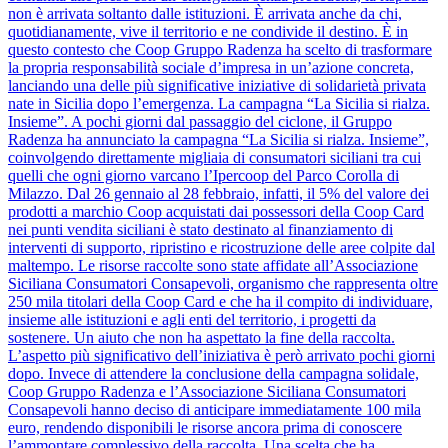
non è arrivata soltanto dalle istituzioni. È arrivata anche da chi,
quotidianamente, vive il territorio e ne condivide il destino. È in
questo contesto che Coop Gruppo Radenza ha scelto di trasformare
la propria responsabilità sociale d’impresa in un’azione concreta,
lanciando una delle più significative iniziative di solidarietà privata
nate in Sicilia dopo l’emergenza. La campagna “La Sicilia si rialza.
Insieme”. A pochi giorni dal passaggio del ciclone, il Gruppo
Radenza ha annunciato la campagna “La Sicilia si rialza. Insieme”,
coinvolgendo direttamente migliaia di consumatori siciliani tra cui
quelli che ogni giorno varcano l’Ipercoop del Parco Corolla di
Milazzo. Dal 26 gennaio al 28 febbraio, infatti, il 5% del valore dei
prodotti a marchio Coop acquistati dai possessori della Coop Card
nei punti vendita siciliani è stato destinato al finanziamento di
interventi di supporto, ripristino e ricostruzione delle aree colpite dal
maltempo. Le risorse raccolte sono state affidate all’Associazione
Siciliana Consumatori Consapevoli, organismo che rappresenta oltre
250 mila titolari della Coop Card e che ha il compito di individuare,
insieme alle istituzioni e agli enti del territorio, i progetti da
sostenere. Un aiuto che non ha aspettato la fine della raccolta.
L’aspetto più significativo dell’iniziativa è però arrivato pochi giorni
dopo. Invece di attendere la conclusione della campagna solidale,
Coop Gruppo Radenza e l’Associazione Siciliana Consumatori
Consapevoli hanno deciso di anticipare immediatamente 100 mila
euro, rendendo disponibili le risorse ancora prima di conoscere
l’ammontare complessivo della raccolta. Una scelta che ha