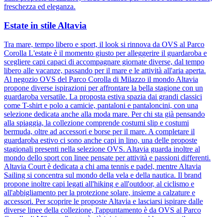
freschezza ed eleganza.
Estate in stile Altavia
Tra mare, tempo libero e sport, il look si rinnova da OVS al Parco
Corolla L'estate è il momento giusto per alleggerire il guardaroba e
scegliere capi capaci di accompagnare giornate diverse, dal tempo
libero alle vacanze, passando per il mare e le attività all'aria aperta.
Al negozio OVS del Parco Corolla di Milazzo il mondo Altavia
propone diverse ispirazioni per affrontare la bella stagione con un
guardaroba versatile. La proposta estiva spazia dai grandi classici
come T-shirt e polo a camicie, pantaloni e pantaloncini, con una
selezione dedicata anche alla moda mare. Per chi sta già pensando
alla spiaggia, la collezione comprende costumi slip e costumi
bermuda, oltre ad accessori e borse per il mare. A completare il
guardaroba estivo ci sono anche capi in lino, una delle proposte
stagionali presenti nella selezione OVS. Altavia guarda inoltre al
mondo dello sport con linee pensate per attività e passioni differenti.
Altavia Court è dedicata a chi ama tennis e padel, mentre Altavia
Sailing si concentra sul mondo della vela e della nautica. Il brand
propone inoltre capi legati all'hiking e all'outdoor, al ciclismo e
all'abbigliamento per la protezione solare, insieme a calzature e
accessori. Per scoprire le proposte Altavia e lasciarsi ispirare dalle
diverse linee della collezione, l'appuntamento è da OVS al Parco