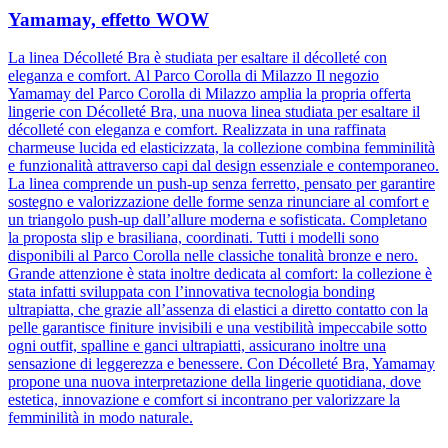
Yamamay, effetto WOW
La linea Décolleté Bra è studiata per esaltare il décolleté con
eleganza e comfort. Al Parco Corolla di Milazzo Il negozio
Yamamay del Parco Corolla di Milazzo amplia la propria offerta
lingerie con Décolleté Bra, una nuova linea studiata per esaltare il
décolleté con eleganza e comfort. Realizzata in una raffinata
charmeuse lucida ed elasticizzata, la collezione combina femminilità
e funzionalità attraverso capi dal design essenziale e contemporaneo.
La linea comprende un push-up senza ferretto, pensato per garantire
sostegno e valorizzazione delle forme senza rinunciare al comfort e
un triangolo push-up dall’allure moderna e sofisticata. Completano
la proposta slip e brasiliana, coordinati. Tutti i modelli sono
disponibili al Parco Corolla nelle classiche tonalità bronze e nero.
Grande attenzione è stata inoltre dedicata al comfort: la collezione è
stata infatti sviluppata con l’innovativa tecnologia bonding
ultrapiatta, che grazie all’assenza di elastici a diretto contatto con la
pelle garantisce finiture invisibili e una vestibilità impeccabile sotto
ogni outfit, spalline e ganci ultrapiatti, assicurano inoltre una
sensazione di leggerezza e benessere. Con Décolleté Bra, Yamamay
propone una nuova interpretazione della lingerie quotidiana, dove
estetica, innovazione e comfort si incontrano per valorizzare la
femminilità in modo naturale.