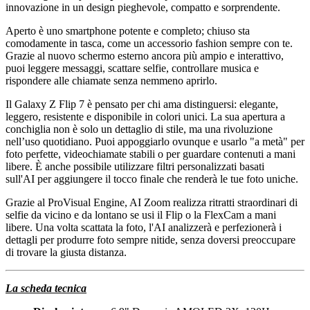
innovazione in un design pieghevole, compatto e sorprendente.
Aperto è uno smartphone potente e completo; chiuso sta
comodamente in tasca, come un accessorio fashion sempre con te.
Grazie al nuovo schermo esterno ancora più ampio e interattivo,
puoi leggere messaggi, scattare selfie, controllare musica e
rispondere alle chiamate senza nemmeno aprirlo.
Il Galaxy Z Flip 7 è pensato per chi ama distinguersi: elegante,
leggero, resistente e disponibile in colori unici. La sua apertura a
conchiglia non è solo un dettaglio di stile, ma una rivoluzione
nell’uso quotidiano. Puoi appoggiarlo ovunque e usarlo "a metà" per
foto perfette, videochiamate stabili o per guardare contenuti a mani
libere. È anche possibile utilizzare filtri personalizzati basati
sull'AI per aggiungere il tocco finale che renderà le tue foto uniche.
Grazie al ProVisual Engine, AI Zoom realizza ritratti straordinari di
selfie da vicino e da lontano se usi il Flip o la FlexCam a mani
libere. Una volta scattata la foto, l'AI analizzerà e perfezionerà i
dettagli per produrre foto sempre nitide, senza doversi preoccupare
di trovare la giusta distanza.
La scheda tecnica