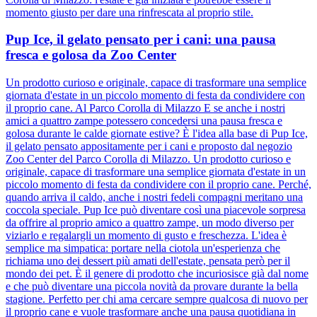
momento giusto per dare una rinfrescata al proprio stile.
Pup Ice, il gelato pensato per i cani: una pausa
fresca e golosa da Zoo Center
Un prodotto curioso e originale, capace di trasformare una semplice
giornata d'estate in un piccolo momento di festa da condividere con
il proprio cane. Al Parco Corolla di Milazzo E se anche i nostri
amici a quattro zampe potessero concedersi una pausa fresca e
golosa durante le calde giornate estive? È l'idea alla base di Pup Ice,
il gelato pensato appositamente per i cani e proposto dal negozio
Zoo Center del Parco Corolla di Milazzo. Un prodotto curioso e
originale, capace di trasformare una semplice giornata d'estate in un
piccolo momento di festa da condividere con il proprio cane. Perché,
quando arriva il caldo, anche i nostri fedeli compagni meritano una
coccola speciale. Pup Ice può diventare così una piacevole sorpresa
da offrire al proprio amico a quattro zampe, un modo diverso per
viziarlo e regalargli un momento di gusto e freschezza. L'idea è
semplice ma simpatica: portare nella ciotola un'esperienza che
richiama uno dei dessert più amati dell'estate, pensata però per il
mondo dei pet. È il genere di prodotto che incuriosisce già dal nome
e che può diventare una piccola novità da provare durante la bella
stagione. Perfetto per chi ama cercare sempre qualcosa di nuovo per
il proprio cane e vuole trasformare anche una pausa quotidiana in