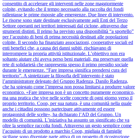
consentito di accelerare gli interventi nelle zone maggiormente
colpite, evitando che il tempo necessario alla raccolta dei fondi
rallentasse le prime risposte alle emergenze. Due linee di intervento.
Le risorse sono state destinate esclusivamente agli Enti del Terzo
Settore operanti nei territori interessati dal ciclone, attraverso due
strumenti distinti. Il primo ha previsto una disponibilità “a sportello”
per l’acquisto di beni di prima necessità destinati alle popolazioni
colpite. Il secondo ha finanziato associazioni, cooperative sociali ed
enti benefici che, a causa dei danni subiti, rischiavano di
interrompere la propria attività istituzionale. L’obiettivo non era
soltanto aiutare chi aveva perso beni materiali, ma preservare quella
rete di solidarietà che rappresenta spesso il primo presidio sociale
durante le emergenze. “Fare impresa significa prendersi cura del
territorio”. A sintetizzare la filosofia dell’intervento è stato
l’amministratore delegato del Gruppo Radenza, Danilo Radenza,
che ha spiegato come l’impresa non possa limitarsi a produrre valore
economico. «Fare impresa non è un concetto puramente economico,
ma una pratica che vive nelle scelte concrete di ogni giorno verso il
proprio territorio. Coop, per sua natura, è una comunità nella quale
anche i cittadini possono partecipare attivamente ed essere
protagonisti delle scelte», ha dichiarato l’AD del Gruppo. Un
modello di comunità. L’iniziativa ha assunto un significato che va
oltre la semplice raccolta fondi. Attraverso un gesto semplice come
l’acquisto di un prodotto a marchio Coop, migliaia di famiglie
siciliane sono diventate parte attiva di un progetto di ricostruzione