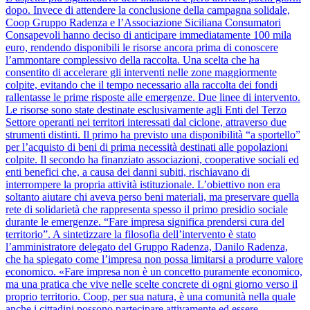
dopo. Invece di attendere la conclusione della campagna solidale,
Coop Gruppo Radenza e l’Associazione Siciliana Consumatori
Consapevoli hanno deciso di anticipare immediatamente 100 mila
euro, rendendo disponibili le risorse ancora prima di conoscere
l’ammontare complessivo della raccolta. Una scelta che ha
consentito di accelerare gli interventi nelle zone maggiormente
colpite, evitando che il tempo necessario alla raccolta dei fondi
rallentasse le prime risposte alle emergenze. Due linee di intervento.
Le risorse sono state destinate esclusivamente agli Enti del Terzo
Settore operanti nei territori interessati dal ciclone, attraverso due
strumenti distinti. Il primo ha previsto una disponibilità “a sportello”
per l’acquisto di beni di prima necessità destinati alle popolazioni
colpite. Il secondo ha finanziato associazioni, cooperative sociali ed
enti benefici che, a causa dei danni subiti, rischiavano di
interrompere la propria attività istituzionale. L’obiettivo non era
soltanto aiutare chi aveva perso beni materiali, ma preservare quella
rete di solidarietà che rappresenta spesso il primo presidio sociale
durante le emergenze. “Fare impresa significa prendersi cura del
territorio”. A sintetizzare la filosofia dell’intervento è stato
l’amministratore delegato del Gruppo Radenza, Danilo Radenza,
che ha spiegato come l’impresa non possa limitarsi a produrre valore
economico. «Fare impresa non è un concetto puramente economico,
ma una pratica che vive nelle scelte concrete di ogni giorno verso il
proprio territorio. Coop, per sua natura, è una comunità nella quale
anche i cittadini possono partecipare attivamente ed essere