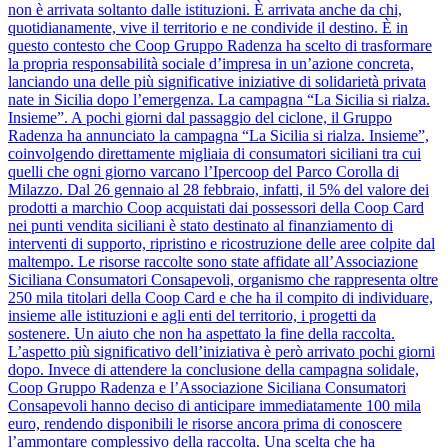
non è arrivata soltanto dalle istituzioni. È arrivata anche da chi,
quotidianamente, vive il territorio e ne condivide il destino. È in
questo contesto che Coop Gruppo Radenza ha scelto di trasformare
la propria responsabilità sociale d’impresa in un’azione concreta,
lanciando una delle più significative iniziative di solidarietà privata
nate in Sicilia dopo l’emergenza. La campagna “La Sicilia si rialza.
Insieme”. A pochi giorni dal passaggio del ciclone, il Gruppo
Radenza ha annunciato la campagna “La Sicilia si rialza. Insieme”,
coinvolgendo direttamente migliaia di consumatori siciliani tra cui
quelli che ogni giorno varcano l’Ipercoop del Parco Corolla di
Milazzo. Dal 26 gennaio al 28 febbraio, infatti, il 5% del valore dei
prodotti a marchio Coop acquistati dai possessori della Coop Card
nei punti vendita siciliani è stato destinato al finanziamento di
interventi di supporto, ripristino e ricostruzione delle aree colpite dal
maltempo. Le risorse raccolte sono state affidate all’Associazione
Siciliana Consumatori Consapevoli, organismo che rappresenta oltre
250 mila titolari della Coop Card e che ha il compito di individuare,
insieme alle istituzioni e agli enti del territorio, i progetti da
sostenere. Un aiuto che non ha aspettato la fine della raccolta.
L’aspetto più significativo dell’iniziativa è però arrivato pochi giorni
dopo. Invece di attendere la conclusione della campagna solidale,
Coop Gruppo Radenza e l’Associazione Siciliana Consumatori
Consapevoli hanno deciso di anticipare immediatamente 100 mila
euro, rendendo disponibili le risorse ancora prima di conoscere
l’ammontare complessivo della raccolta. Una scelta che ha