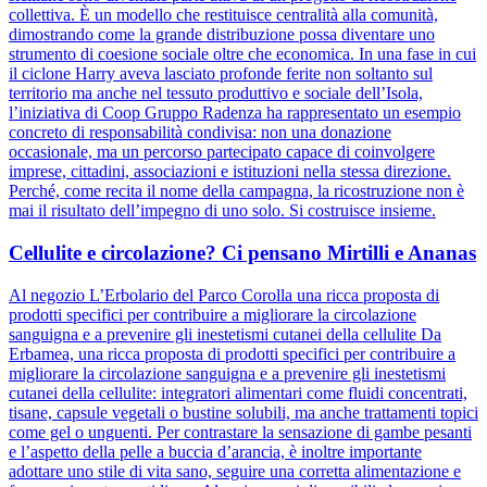
collettiva. È un modello che restituisce centralità alla comunità,
dimostrando come la grande distribuzione possa diventare uno
strumento di coesione sociale oltre che economica. In una fase in cui
il ciclone Harry aveva lasciato profonde ferite non soltanto sul
territorio ma anche nel tessuto produttivo e sociale dell’Isola,
l’iniziativa di Coop Gruppo Radenza ha rappresentato un esempio
concreto di responsabilità condivisa: non una donazione
occasionale, ma un percorso partecipato capace di coinvolgere
imprese, cittadini, associazioni e istituzioni nella stessa direzione.
Perché, come recita il nome della campagna, la ricostruzione non è
mai il risultato dell’impegno di uno solo. Si costruisce insieme.
Cellulite e circolazione? Ci pensano Mirtilli e Ananas
Al negozio L’Erbolario del Parco Corolla una ricca proposta di
prodotti specifici per contribuire a migliorare la circolazione
sanguigna e a prevenire gli inestetismi cutanei della cellulite Da
Erbamea, una ricca proposta di prodotti specifici per contribuire a
migliorare la circolazione sanguigna e a prevenire gli inestetismi
cutanei della cellulite: integratori alimentari come fluidi concentrati,
tisane, capsule vegetali o bustine solubili, ma anche trattamenti topici
come gel o unguenti. Per contrastare la sensazione di gambe pesanti
e l’aspetto della pelle a buccia d’arancia, è inoltre importante
adottare uno stile di vita sano, seguire una corretta alimentazione e