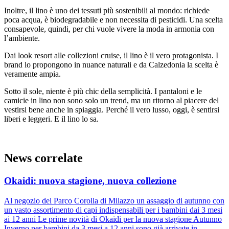
Inoltre, il lino è uno dei tessuti più sostenibili al mondo: richiede
poca acqua, è biodegradabile e non necessita di pesticidi. Una scelta
consapevole, quindi, per chi vuole vivere la moda in armonia con
l’ambiente.
Dai look resort alle collezioni cruise, il lino è il vero protagonista. I
brand lo propongono in nuance naturali e da Calzedonia la scelta è
veramente ampia.
Sotto il sole, niente è più chic della semplicità. I pantaloni e le
camicie in lino non sono solo un trend, ma un ritorno al piacere del
vestirsi bene anche in spiaggia. Perché il vero lusso, oggi, è sentirsi
liberi e leggeri. E il lino lo sa.
News correlate
Okaidi: nuova stagione, nuova collezione
Al negozio del Parco Corolla di Milazzo un assaggio di autunno con
un vasto assortimento di capi indispensabili per i bambini dai 3 mesi
ai 12 anni Le prime novità di Okaidi per la nuova stagione Autunno
Inverno per bambini da 3 mesi a 12 anni sono già arrivate in