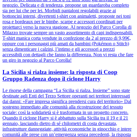
negozio. Delicata e di tendenza, propone un guardaroba completo
sia per lui che per lei. Morbidi pantaloni regolabili grazie ai
bottoncini interni, divertenti t-shirt con animaletti, proposte nei toni
rosa e bordeaux per le bimbe, scarpe e accessori coordinati per
proiettarci verso la nuova stagione. Al negozio del Parco Corolla di
Milazzo trovate sempre un vasto assortimento di capi indispensabili.
T-shirt manica corta vendute in confezione da 2 al prezzo di 9,99€,
oppure con i personaggi più amati da bambini (Pokémon o Stitch)
senza dimenticare i calzini, l’intimo e gli accessori a prezzi
accessibili con dettagli che fanno la differenza. Non vi resta che fare
un giro in negozio al Parco Corolla!
La Sicilia si rialza insieme: la risposta di Coop
Gruppo Radenza dopo il ciclone Harry
Le risorse della campagna “La Sicilia si rialza. Insieme” sono state
destinate agli Enti del Terzo Settore operanti nei territori interessati
dai danni: «Fare impresa significa prendersi cura del territorio» Dal
sostegno immediato alle comunità alla ricostruzione del tessuto
sociale: così la solidarietà si è trasformata in un progetto concreto.
Quando il ciclone Harry si è abbattuto sulla Sicilia tra il 19 e il 21
gennaio, lasciando dietro di sé chilometri di costa devastata,
infrastrutture danneggiate, attività economiche in ginocchio e intere
comunità alle prese con un’emergenza senza precedenti, la risposta