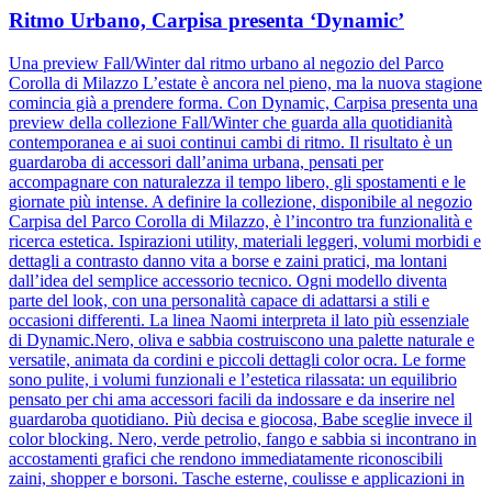
Ritmo Urbano, Carpisa presenta ‘Dynamic’
Una preview Fall/Winter dal ritmo urbano al negozio del Parco
Corolla di Milazzo L’estate è ancora nel pieno, ma la nuova stagione
comincia già a prendere forma. Con Dynamic, Carpisa presenta una
preview della collezione Fall/Winter che guarda alla quotidianità
contemporanea e ai suoi continui cambi di ritmo. Il risultato è un
guardaroba di accessori dall’anima urbana, pensati per
accompagnare con naturalezza il tempo libero, gli spostamenti e le
giornate più intense. A definire la collezione, disponibile al negozio
Carpisa del Parco Corolla di Milazzo, è l’incontro tra funzionalità e
ricerca estetica. Ispirazioni utility, materiali leggeri, volumi morbidi e
dettagli a contrasto danno vita a borse e zaini pratici, ma lontani
dall’idea del semplice accessorio tecnico. Ogni modello diventa
parte del look, con una personalità capace di adattarsi a stili e
occasioni differenti. La linea Naomi interpreta il lato più essenziale
di Dynamic.Nero, oliva e sabbia costruiscono una palette naturale e
versatile, animata da cordini e piccoli dettagli color ocra. Le forme
sono pulite, i volumi funzionali e l’estetica rilassata: un equilibrio
pensato per chi ama accessori facili da indossare e da inserire nel
guardaroba quotidiano. Più decisa e giocosa, Babe sceglie invece il
color blocking. Nero, verde petrolio, fango e sabbia si incontrano in
accostamenti grafici che rendono immediatamente riconoscibili
zaini, shopper e borsoni. Tasche esterne, coulisse e applicazioni in