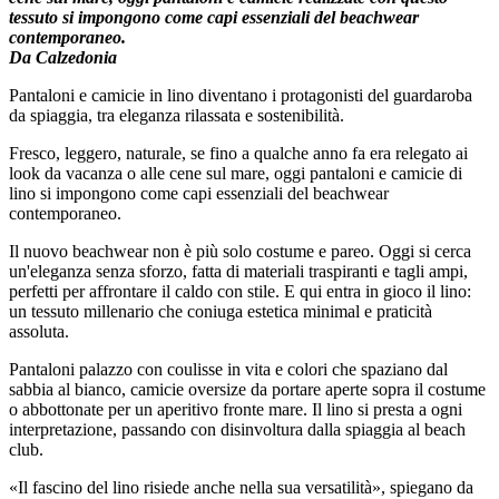
tessuto si impongono come capi essenziali del beachwear
contemporaneo.
Da Calzedonia
Pantaloni e camicie in lino diventano i protagonisti del guardaroba
da spiaggia, tra eleganza rilassata e sostenibilità.
Fresco, leggero, naturale, se fino a qualche anno fa era relegato ai
look da vacanza o alle cene sul mare, oggi pantaloni e camicie di
lino si impongono come capi essenziali del beachwear
contemporaneo.
Il nuovo beachwear non è più solo costume e pareo. Oggi si cerca
un'eleganza senza sforzo, fatta di materiali traspiranti e tagli ampi,
perfetti per affrontare il caldo con stile. E qui entra in gioco il lino:
un tessuto millenario che coniuga estetica minimal e praticità
assoluta.
Pantaloni palazzo con coulisse in vita e colori che spaziano dal
sabbia al bianco, camicie oversize da portare aperte sopra il costume
o abbottonate per un aperitivo fronte mare. Il lino si presta a ogni
interpretazione, passando con disinvoltura dalla spiaggia al beach
club.
«Il fascino del lino risiede anche nella sua versatilità», spiegano da