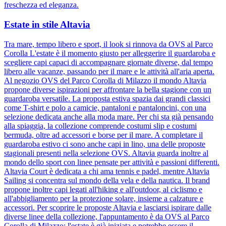
freschezza ed eleganza.
Estate in stile Altavia
Tra mare, tempo libero e sport, il look si rinnova da OVS al Parco
Corolla L'estate è il momento giusto per alleggerire il guardaroba e
scegliere capi capaci di accompagnare giornate diverse, dal tempo
libero alle vacanze, passando per il mare e le attività all'aria aperta.
Al negozio OVS del Parco Corolla di Milazzo il mondo Altavia
propone diverse ispirazioni per affrontare la bella stagione con un
guardaroba versatile. La proposta estiva spazia dai grandi classici
come T-shirt e polo a camicie, pantaloni e pantaloncini, con una
selezione dedicata anche alla moda mare. Per chi sta già pensando
alla spiaggia, la collezione comprende costumi slip e costumi
bermuda, oltre ad accessori e borse per il mare. A completare il
guardaroba estivo ci sono anche capi in lino, una delle proposte
stagionali presenti nella selezione OVS. Altavia guarda inoltre al
mondo dello sport con linee pensate per attività e passioni differenti.
Altavia Court è dedicata a chi ama tennis e padel, mentre Altavia
Sailing si concentra sul mondo della vela e della nautica. Il brand
propone inoltre capi legati all'hiking e all'outdoor, al ciclismo e
all'abbigliamento per la protezione solare, insieme a calzature e
accessori. Per scoprire le proposte Altavia e lasciarsi ispirare dalle
diverse linee della collezione, l'appuntamento è da OVS al Parco
Corolla di Milazzo: l'estate è già iniziata e potrebbe essere il