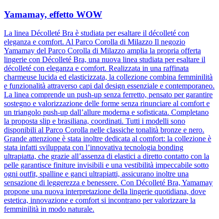
Yamamay, effetto WOW
La linea Décolleté Bra è studiata per esaltare il décolleté con
eleganza e comfort. Al Parco Corolla di Milazzo Il negozio
Yamamay del Parco Corolla di Milazzo amplia la propria offerta
lingerie con Décolleté Bra, una nuova linea studiata per esaltare il
décolleté con eleganza e comfort. Realizzata in una raffinata
charmeuse lucida ed elasticizzata, la collezione combina femminilità
e funzionalità attraverso capi dal design essenziale e contemporaneo.
La linea comprende un push-up senza ferretto, pensato per garantire
sostegno e valorizzazione delle forme senza rinunciare al comfort e
un triangolo push-up dall’allure moderna e sofisticata. Completano
la proposta slip e brasiliana, coordinati. Tutti i modelli sono
disponibili al Parco Corolla nelle classiche tonalità bronze e nero.
Grande attenzione è stata inoltre dedicata al comfort: la collezione è
stata infatti sviluppata con l’innovativa tecnologia bonding
ultrapiatta, che grazie all’assenza di elastici a diretto contatto con la
pelle garantisce finiture invisibili e una vestibilità impeccabile sotto
ogni outfit, spalline e ganci ultrapiatti, assicurano inoltre una
sensazione di leggerezza e benessere. Con Décolleté Bra, Yamamay
propone una nuova interpretazione della lingerie quotidiana, dove
estetica, innovazione e comfort si incontrano per valorizzare la
femminilità in modo naturale.