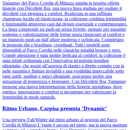
Yamamay del Parco Corolla di Milazzo amplia la propria offerta
lingerie con Décolleté Bra, una nuova linea studiata per esaltare il
décolleté con eleganza e comfort. Realizzata in una raffinata
charmeuse lucida ed elasticizzata, la collezione combina femminilità
e funzionalità attraverso capi dal design essenziale e contemporaneo.
La linea comprende un push-up senza ferretto, pensato per garantire
sostegno e valorizzazione delle forme senza rinunciare al comfort e
un triangolo push-up dall’allure moderna e sofisticata. Completano
la proposta slip e brasiliana, coordinati. Tutti i modelli sono
disponibili al Parco Corolla nelle classiche tonalità bronze e nero.
Grande attenzione è stata inoltre dedicata al comfort: la collezione è
stata infatti sviluppata con l’innovativa tecnologia bonding
ultrapiatta, che grazie all’assenza di elastici a diretto contatto con la
pelle garantisce finiture invisibili e una vestibilità impeccabile sotto
ogni outfit, spalline e ganci ultrapiatti, assicurano inoltre una
sensazione di leggerezza e benessere. Con Décolleté Bra, Yamamay
propone una nuova interpretazione della lingerie quotidiana, dove
estetica, innovazione e comfort si incontrano per valorizzare la
femminilità in modo naturale.
Ritmo Urbano, Carpisa presenta ‘Dynamic’
Una preview Fall/Winter dal ritmo urbano al negozio del Parco
Corolla di Milazzo L’estate è ancora nel pieno, ma la nuova stagione