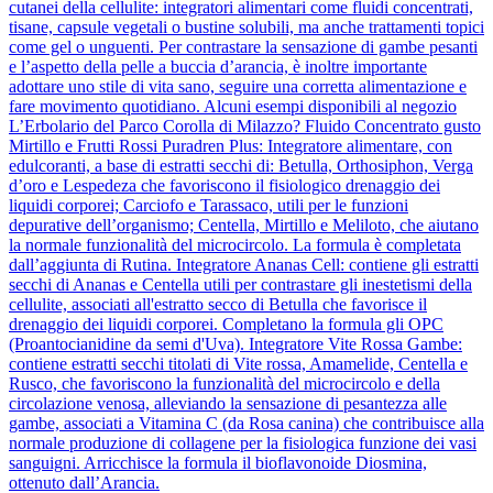
cutanei della cellulite: integratori alimentari come fluidi concentrati,
tisane, capsule vegetali o bustine solubili, ma anche trattamenti topici
come gel o unguenti. Per contrastare la sensazione di gambe pesanti
e l’aspetto della pelle a buccia d’arancia, è inoltre importante
adottare uno stile di vita sano, seguire una corretta alimentazione e
fare movimento quotidiano. Alcuni esempi disponibili al negozio
L’Erbolario del Parco Corolla di Milazzo? Fluido Concentrato gusto
Mirtillo e Frutti Rossi Puradren Plus: Integratore alimentare, con
edulcoranti, a base di estratti secchi di: Betulla, Orthosiphon, Verga
d’oro e Lespedeza che favoriscono il fisiologico drenaggio dei
liquidi corporei; Carciofo e Tarassaco, utili per le funzioni
depurative dell’organismo; Centella, Mirtillo e Meliloto, che aiutano
la normale funzionalità del microcircolo. La formula è completata
dall’aggiunta di Rutina. Integratore Ananas Cell: contiene gli estratti
secchi di Ananas e Centella utili per contrastare gli inestetismi della
cellulite, associati all'estratto secco di Betulla che favorisce il
drenaggio dei liquidi corporei. Completano la formula gli OPC
(Proantocianidine da semi d'Uva). Integratore Vite Rossa Gambe:
contiene estratti secchi titolati di Vite rossa, Amamelide, Centella e
Rusco, che favoriscono la funzionalità del microcircolo e della
circolazione venosa, alleviando la sensazione di pesantezza alle
gambe, associati a Vitamina C (da Rosa canina) che contribuisce alla
normale produzione di collagene per la fisiologica funzione dei vasi
sanguigni. Arricchisce la formula il bioflavonoide Diosmina,
ottenuto dall’Arancia.