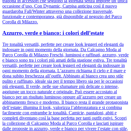
tradotta in accessori che seguono la giornata senza imporre un’unica
occasione d’uso. Con Dynamic, Carpisa anticipa così il nuovo
guardaroba Fall/Winter attraverso una collezione trasversale,
funzionale e contemporanea, già disponibile al negozio del Parco
Corolla di Milazzo.
Azzurro, verde e bianco: i colori dell’estate
Tre tonalità versatili, perfette per creare look leggeri ed eleganti da
indossare in ogni momento della giornata. Da Calcagno Moda al
Parco Corolla di Milazzo Freschi, luminosi e raffinati, azzurro, verde
e bianco sono tra i colori più amati della stagione estiva. Tre tonalità
versatili, perfette per creare look leggeri ed eleganti da indossare in
ogni momento della giornata. L’azzurro richiama il cielo e il mare e
dona subito freschezza all’outfit. Abbinato al bianco crea uno stile
pulito e raffinato, ideale sia per il tempo libero sia per le occasioni
più eleganti. Il verde, nelle sue sfumature più delicate o intense,
aggiunge un tocco naturale e originale. Può essere accostato al
bianco per un risultato luminoso oppure all’azzurro per creare un
abbinamento fresco e moderno. Il bianco resta il grande protagonista
dell’estate: illumina il look, valorizza l’abbronzatura e si combina
facilmente con entrambe le tonalità. Camicie, pantaloni, abiti e
completi diventano così la base perfetta per tanti outfit estivi. Scopri
la collezione di Calcagno Moda al Parco Corolla e lasciati ispirare
dalle proposte in azzurro, verde e bianco per vivere l’estate con stile,