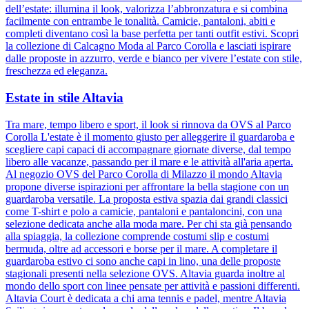
dell’estate: illumina il look, valorizza l’abbronzatura e si combina
facilmente con entrambe le tonalità. Camicie, pantaloni, abiti e
completi diventano così la base perfetta per tanti outfit estivi. Scopri
la collezione di Calcagno Moda al Parco Corolla e lasciati ispirare
dalle proposte in azzurro, verde e bianco per vivere l’estate con stile,
freschezza ed eleganza.
Estate in stile Altavia
Tra mare, tempo libero e sport, il look si rinnova da OVS al Parco
Corolla L'estate è il momento giusto per alleggerire il guardaroba e
scegliere capi capaci di accompagnare giornate diverse, dal tempo
libero alle vacanze, passando per il mare e le attività all'aria aperta.
Al negozio OVS del Parco Corolla di Milazzo il mondo Altavia
propone diverse ispirazioni per affrontare la bella stagione con un
guardaroba versatile. La proposta estiva spazia dai grandi classici
come T-shirt e polo a camicie, pantaloni e pantaloncini, con una
selezione dedicata anche alla moda mare. Per chi sta già pensando
alla spiaggia, la collezione comprende costumi slip e costumi
bermuda, oltre ad accessori e borse per il mare. A completare il
guardaroba estivo ci sono anche capi in lino, una delle proposte
stagionali presenti nella selezione OVS. Altavia guarda inoltre al
mondo dello sport con linee pensate per attività e passioni differenti.
Altavia Court è dedicata a chi ama tennis e padel, mentre Altavia