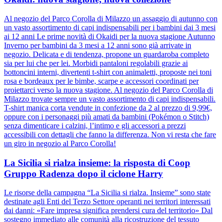
Al negozio del Parco Corolla di Milazzo un assaggio di autunno con
un vasto assortimento di capi indispensabili per i bambini dai 3 mesi
ai 12 anni Le prime novità di Okaidi per la nuova stagione Autunno
Inverno per bambini da 3 mesi a 12 anni sono già arrivate in
negozio. Delicata e di tendenza, propone un guardaroba completo
sia per lui che per lei. Morbidi pantaloni regolabili grazie ai
bottoncini interni, divertenti t-shirt con animaletti, proposte nei toni
rosa e bordeaux per le bimbe, scarpe e accessori coordinati per
proiettarci verso la nuova stagione. Al negozio del Parco Corolla di
Milazzo trovate sempre un vasto assortimento di capi indispensabili.
T-shirt manica corta vendute in confezione da 2 al prezzo di 9,99€,
oppure con i personaggi più amati da bambini (Pokémon o Stitch)
senza dimenticare i calzini, l’intimo e gli accessori a prezzi
accessibili con dettagli che fanno la differenza. Non vi resta che fare
un giro in negozio al Parco Corolla!
La Sicilia si rialza insieme: la risposta di Coop
Gruppo Radenza dopo il ciclone Harry
Le risorse della campagna “La Sicilia si rialza. Insieme” sono state
destinate agli Enti del Terzo Settore operanti nei territori interessati
dai danni: «Fare impresa significa prendersi cura del territorio» Dal
sostegno immediato alle comunità alla ricostruzione del tessuto