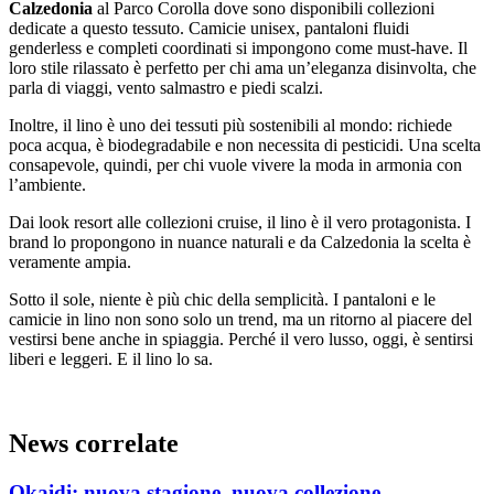
Calzedonia
al Parco Corolla dove sono disponibili collezioni
dedicate a questo tessuto. Camicie unisex, pantaloni fluidi
genderless e completi coordinati si impongono come must-have. Il
loro stile rilassato è perfetto per chi ama un’eleganza disinvolta, che
parla di viaggi, vento salmastro e piedi scalzi.
Inoltre, il lino è uno dei tessuti più sostenibili al mondo: richiede
poca acqua, è biodegradabile e non necessita di pesticidi. Una scelta
consapevole, quindi, per chi vuole vivere la moda in armonia con
l’ambiente.
Dai look resort alle collezioni cruise, il lino è il vero protagonista. I
brand lo propongono in nuance naturali e da Calzedonia la scelta è
veramente ampia.
Sotto il sole, niente è più chic della semplicità. I pantaloni e le
camicie in lino non sono solo un trend, ma un ritorno al piacere del
vestirsi bene anche in spiaggia. Perché il vero lusso, oggi, è sentirsi
liberi e leggeri. E il lino lo sa.
News correlate
Okaidi: nuova stagione, nuova collezione