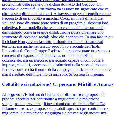
protagonisti delle scelte», ha dichiarato l’AD del Gruppo. Un
modello di comunità. L’iniziativa ha assunto un significato che va
oltre la semplice raccolta fondi. Attraverso un gesto semplice come
l’acquisto di un prodotto a marchio Coop, migliaia di famiglie
siciliane sono diventate parte attiva di un progetto di ricostruzione
collettiva. È un modello che restituisce centralità alla comunità,
dimostrando come la grande distribuzione possa diventare uno
strumento di coesione sociale oltre che economica. In una fase in cui
il ciclone Harry aveva lasciato profonde ferite non soltanto sul
territorio ma anche nel tessuto produttivo e sociale dell’Isola,
l’iniziativa di Coop Gruppo Radenza ha rappresentato un esempio
concreto di responsabilità condivisa: non una donazione
occasionale, ma un percorso partecipato capace di coinvolgere
imprese, cittadini, associazioni e istituzioni nella stessa direzione.
Perché, come recita il nome della campagna, la ricostruzione non è
mai il risultato dell’impegno di uno solo. Si costruisce insieme.
Cellulite e circolazione? Ci pensano Mirtilli e Ananas
Al negozio L’Erbolario del Parco Corolla una ricca proposta di
prodotti specifici per contribuire a migliorare la circolazione
sanguigna e a prevenire gli inestetismi cutanei della cellulite Da
Erbamea, una ricca proposta di prodotti specifici per contribuire a
migliorare la circolazione sanguigna e a prevenire gli inestetismi