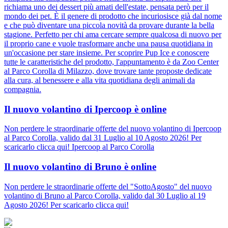
richiama uno dei dessert più amati dell'estate, pensata però per il
mondo dei pet. È il genere di prodotto che incuriosisce già dal nome
e che può diventare una piccola novità da provare durante la bella
stagione. Perfetto per chi ama cercare sempre qualcosa di nuovo per
il proprio cane e vuole trasformare anche una pausa quotidiana in
un'occasione per stare insieme. Per scoprire Pup Ice e conoscere
tutte le caratteristiche del prodotto, l'appuntamento è da Zoo Center
al Parco Corolla di Milazzo, dove trovare tante proposte dedicate
alla cura, al benessere e alla vita quotidiana degli animali da
compagnia.
Il nuovo volantino di Ipercoop è online
Non perdere le straordinarie offerte del nuovo volantino di Ipercoop
al Parco Corolla, valido dal 31 Luglio al 10 Agosto 2026! Per
scaricarlo clicca qui! Ipercoop al Parco Corolla
Il nuovo volantino di Bruno è online
Non perdere le straordinarie offerte del "SottoAgosto" del nuovo
volantino di Bruno al Parco Corolla, valido dal 30 Luglio al 19
Agosto 2026! Per scaricarlo clicca qui!