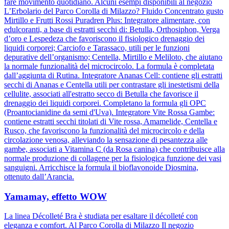
fare movimento quotidiano. Alcuni esempi disponibili al negozio
L’Erbolario del Parco Corolla di Milazzo? Fluido Concentrato gusto
Mirtillo e Frutti Rossi Puradren Plus: Integratore alimentare, con
edulcoranti, a base di estratti secchi di: Betulla, Orthosiphon, Verga
d’oro e Lespedeza che favoriscono il fisiologico drenaggio dei
liquidi corporei; Carciofo e Tarassaco, utili per le funzioni
depurative dell’organismo; Centella, Mirtillo e Meliloto, che aiutano
la normale funzionalità del microcircolo. La formula è completata
dall’aggiunta di Rutina. Integratore Ananas Cell: contiene gli estratti
secchi di Ananas e Centella utili per contrastare gli inestetismi della
cellulite, associati all'estratto secco di Betulla che favorisce il
drenaggio dei liquidi corporei. Completano la formula gli OPC
(Proantocianidine da semi d'Uva). Integratore Vite Rossa Gambe:
contiene estratti secchi titolati di Vite rossa, Amamelide, Centella e
Rusco, che favoriscono la funzionalità del microcircolo e della
circolazione venosa, alleviando la sensazione di pesantezza alle
gambe, associati a Vitamina C (da Rosa canina) che contribuisce alla
normale produzione di collagene per la fisiologica funzione dei vasi
sanguigni. Arricchisce la formula il bioflavonoide Diosmina,
ottenuto dall’Arancia.
Yamamay, effetto WOW
La linea Décolleté Bra è studiata per esaltare il décolleté con
eleganza e comfort. Al Parco Corolla di Milazzo Il negozio