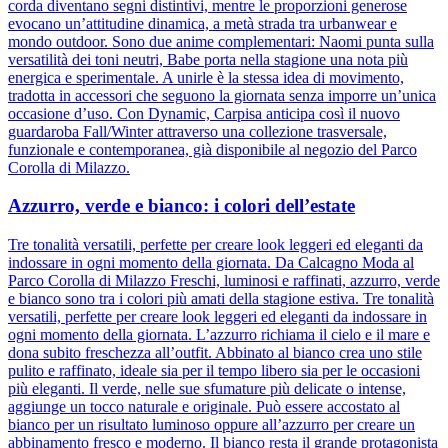
corda diventano segni distintivi, mentre le proporzioni generose
evocano un’attitudine dinamica, a metà strada tra urbanwear e
mondo outdoor. Sono due anime complementari: Naomi punta sulla
versatilità dei toni neutri, Babe porta nella stagione una nota più
energica e sperimentale. A unirle è la stessa idea di movimento,
tradotta in accessori che seguono la giornata senza imporre un’unica
occasione d’uso. Con Dynamic, Carpisa anticipa così il nuovo
guardaroba Fall/Winter attraverso una collezione trasversale,
funzionale e contemporanea, già disponibile al negozio del Parco
Corolla di Milazzo.
Azzurro, verde e bianco: i colori dell’estate
Tre tonalità versatili, perfette per creare look leggeri ed eleganti da
indossare in ogni momento della giornata. Da Calcagno Moda al
Parco Corolla di Milazzo Freschi, luminosi e raffinati, azzurro, verde
e bianco sono tra i colori più amati della stagione estiva. Tre tonalità
versatili, perfette per creare look leggeri ed eleganti da indossare in
ogni momento della giornata. L’azzurro richiama il cielo e il mare e
dona subito freschezza all’outfit. Abbinato al bianco crea uno stile
pulito e raffinato, ideale sia per il tempo libero sia per le occasioni
più eleganti. Il verde, nelle sue sfumature più delicate o intense,
aggiunge un tocco naturale e originale. Può essere accostato al
bianco per un risultato luminoso oppure all’azzurro per creare un
abbinamento fresco e moderno. Il bianco resta il grande protagonista