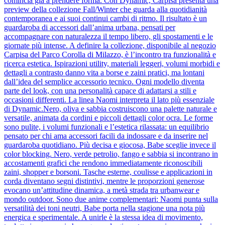
comincia già a prendere forma. Con Dynamic, Carpisa presenta una
preview della collezione Fall/Winter che guarda alla quotidianità
contemporanea e ai suoi continui cambi di ritmo. Il risultato è un
guardaroba di accessori dall’anima urbana, pensati per
accompagnare con naturalezza il tempo libero, gli spostamenti e le
giornate più intense. A definire la collezione, disponibile al negozio
Carpisa del Parco Corolla di Milazzo, è l’incontro tra funzionalità e
ricerca estetica. Ispirazioni utility, materiali leggeri, volumi morbidi e
dettagli a contrasto danno vita a borse e zaini pratici, ma lontani
dall’idea del semplice accessorio tecnico. Ogni modello diventa
parte del look, con una personalità capace di adattarsi a stili e
occasioni differenti. La linea Naomi interpreta il lato più essenziale
di Dynamic.Nero, oliva e sabbia costruiscono una palette naturale e
versatile, animata da cordini e piccoli dettagli color ocra. Le forme
sono pulite, i volumi funzionali e l’estetica rilassata: un equilibrio
pensato per chi ama accessori facili da indossare e da inserire nel
guardaroba quotidiano. Più decisa e giocosa, Babe sceglie invece il
color blocking. Nero, verde petrolio, fango e sabbia si incontrano in
accostamenti grafici che rendono immediatamente riconoscibili
zaini, shopper e borsoni. Tasche esterne, coulisse e applicazioni in
corda diventano segni distintivi, mentre le proporzioni generose
evocano un’attitudine dinamica, a metà strada tra urbanwear e
mondo outdoor. Sono due anime complementari: Naomi punta sulla
versatilità dei toni neutri, Babe porta nella stagione una nota più
energica e sperimentale. A unirle è la stessa idea di movimento,