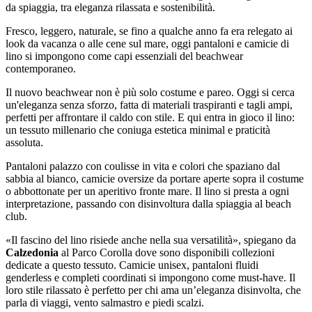
da spiaggia, tra eleganza rilassata e sostenibilità.
Fresco, leggero, naturale, se fino a qualche anno fa era relegato ai
look da vacanza o alle cene sul mare, oggi pantaloni e camicie di
lino si impongono come capi essenziali del beachwear
contemporaneo.
Il nuovo beachwear non è più solo costume e pareo. Oggi si cerca
un'eleganza senza sforzo, fatta di materiali traspiranti e tagli ampi,
perfetti per affrontare il caldo con stile. E qui entra in gioco il lino:
un tessuto millenario che coniuga estetica minimal e praticità
assoluta.
Pantaloni palazzo con coulisse in vita e colori che spaziano dal
sabbia al bianco, camicie oversize da portare aperte sopra il costume
o abbottonate per un aperitivo fronte mare. Il lino si presta a ogni
interpretazione, passando con disinvoltura dalla spiaggia al beach
club.
«Il fascino del lino risiede anche nella sua versatilità», spiegano da
Calzedonia
al Parco Corolla dove sono disponibili collezioni
dedicate a questo tessuto. Camicie unisex, pantaloni fluidi
genderless e completi coordinati si impongono come must-have. Il
loro stile rilassato è perfetto per chi ama un’eleganza disinvolta, che
parla di viaggi, vento salmastro e piedi scalzi.