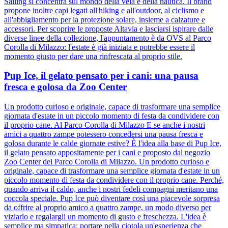
Sailing si concentra sul mondo della vela e della nautica. Il brand
propone inoltre capi legati all'hiking e all'outdoor, al ciclismo e
all'abbigliamento per la protezione solare, insieme a calzature e
accessori. Per scoprire le proposte Altavia e lasciarsi ispirare dalle
diverse linee della collezione, l'appuntamento è da OVS al Parco
Corolla di Milazzo: l'estate è già iniziata e potrebbe essere il
momento giusto per dare una rinfrescata al proprio stile.
Pup Ice, il gelato pensato per i cani: una pausa
fresca e golosa da Zoo Center
Un prodotto curioso e originale, capace di trasformare una semplice
giornata d'estate in un piccolo momento di festa da condividere con
il proprio cane. Al Parco Corolla di Milazzo E se anche i nostri
amici a quattro zampe potessero concedersi una pausa fresca e
golosa durante le calde giornate estive? È l'idea alla base di Pup Ice,
il gelato pensato appositamente per i cani e proposto dal negozio
Zoo Center del Parco Corolla di Milazzo. Un prodotto curioso e
originale, capace di trasformare una semplice giornata d'estate in un
piccolo momento di festa da condividere con il proprio cane. Perché,
quando arriva il caldo, anche i nostri fedeli compagni meritano una
coccola speciale. Pup Ice può diventare così una piacevole sorpresa
da offrire al proprio amico a quattro zampe, un modo diverso per
viziarlo e regalargli un momento di gusto e freschezza. L'idea è
semplice ma simpatica: portare nella ciotola un'esperienza che