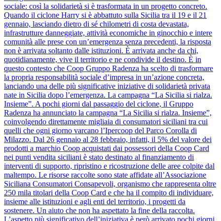
sociale: così la solidarietà si è trasformata in un progetto concreto.
Quando il ciclone Harry si è abbattuto sulla Sicilia tra il 19 e il 21
gennaio, lasciando dietro di sé chilometri di costa devastata,
infrastrutture danneggiate, attività economiche in ginocchio e intere
comunità alle prese con un’emergenza senza precedenti, la risposta
non è arrivata soltanto dalle istituzioni. È arrivata anche da chi,
quotidianamente, vive il territorio e ne condivide il destino. È in
questo contesto che Coop Gruppo Radenza ha scelto di trasformare
la propria responsabilità sociale d’impresa in un’azione concreta,
lanciando una delle più significative iniziative di solidarietà privata
nate in Sicilia dopo l’emergenza. La campagna “La Sicilia si rialza.
Insieme”. A pochi giorni dal passaggio del ciclone, il Gruppo
Radenza ha annunciato la campagna “La Sicilia si rialza. Insieme”,
coinvolgendo direttamente migliaia di consumatori siciliani tra cui
quelli che ogni giorno varcano l’Ipercoop del Parco Corolla di
Milazzo. Dal 26 gennaio al 28 febbraio, infatti, il 5% del valore dei
prodotti a marchio Coop acquistati dai possessori della Coop Card
nei punti vendita siciliani è stato destinato al finanziamento di
interventi di supporto, ripristino e ricostruzione delle aree colpite dal
maltempo. Le risorse raccolte sono state affidate all’Associazione
Siciliana Consumatori Consapevoli, organismo che rappresenta oltre
250 mila titolari della Coop Card e che ha il compito di individuare,
insieme alle istituzioni e agli enti del territorio, i progetti da
sostenere. Un aiuto che non ha aspettato la fine della raccolta.
L’aspetto più significativo dell’iniziativa è però arrivato pochi giorni