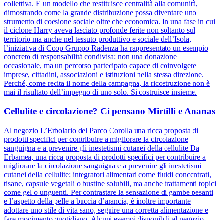
collettiva. È un modello che restituisce centralità alla comunità,
dimostrando come la grande distribuzione possa diventare uno
strumento di coesione sociale oltre che economica. In una fase in cui
il ciclone Harry aveva lasciato profonde ferite non soltanto sul
territorio ma anche nel tessuto produttivo e sociale dell’Isola,
l’iniziativa di Coop Gruppo Radenza ha rappresentato un esempio
concreto di responsabilità condivisa: non una donazione
occasionale, ma un percorso partecipato capace di coinvolgere
imprese, cittadini, associazioni e istituzioni nella stessa direzione.
Perché, come recita il nome della campagna, la ricostruzione non è
mai il risultato dell’impegno di uno solo. Si costruisce insieme.
Cellulite e circolazione? Ci pensano Mirtilli e Ananas
Al negozio L’Erbolario del Parco Corolla una ricca proposta di
prodotti specifici per contribuire a migliorare la circolazione
sanguigna e a prevenire gli inestetismi cutanei della cellulite Da
Erbamea, una ricca proposta di prodotti specifici per contribuire a
migliorare la circolazione sanguigna e a prevenire gli inestetismi
cutanei della cellulite: integratori alimentari come fluidi concentrati,
tisane, capsule vegetali o bustine solubili, ma anche trattamenti topici
come gel o unguenti. Per contrastare la sensazione di gambe pesanti
e l’aspetto della pelle a buccia d’arancia, è inoltre importante
adottare uno stile di vita sano, seguire una corretta alimentazione e
fare movimento quotidiano. Alcuni esempi disponibili al negozio