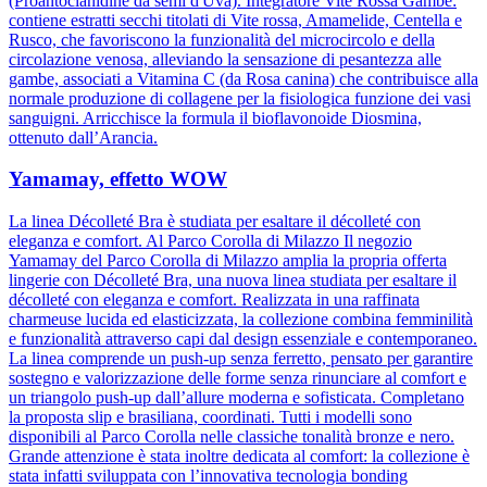
(Proantocianidine da semi d'Uva). Integratore Vite Rossa Gambe:
contiene estratti secchi titolati di Vite rossa, Amamelide, Centella e
Rusco, che favoriscono la funzionalità del microcircolo e della
circolazione venosa, alleviando la sensazione di pesantezza alle
gambe, associati a Vitamina C (da Rosa canina) che contribuisce alla
normale produzione di collagene per la fisiologica funzione dei vasi
sanguigni. Arricchisce la formula il bioflavonoide Diosmina,
ottenuto dall’Arancia.
Yamamay, effetto WOW
La linea Décolleté Bra è studiata per esaltare il décolleté con
eleganza e comfort. Al Parco Corolla di Milazzo Il negozio
Yamamay del Parco Corolla di Milazzo amplia la propria offerta
lingerie con Décolleté Bra, una nuova linea studiata per esaltare il
décolleté con eleganza e comfort. Realizzata in una raffinata
charmeuse lucida ed elasticizzata, la collezione combina femminilità
e funzionalità attraverso capi dal design essenziale e contemporaneo.
La linea comprende un push-up senza ferretto, pensato per garantire
sostegno e valorizzazione delle forme senza rinunciare al comfort e
un triangolo push-up dall’allure moderna e sofisticata. Completano
la proposta slip e brasiliana, coordinati. Tutti i modelli sono
disponibili al Parco Corolla nelle classiche tonalità bronze e nero.
Grande attenzione è stata inoltre dedicata al comfort: la collezione è
stata infatti sviluppata con l’innovativa tecnologia bonding