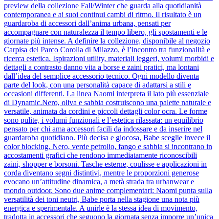
preview della collezione Fall/Winter che guarda alla quotidianità
contemporanea e ai suoi continui cambi di ritmo. Il risultato è un
guardaroba di accessori dall’anima urbana, pensati per
accompagnare con naturalezza il tempo libero, gli spostamenti e le
giornate più intense. A definire la collezione, disponibile al negozio
Carpisa del Parco Corolla di Milazzo, è l’incontro tra funzionalità e
ricerca estetica. Ispirazioni utility, materiali leggeri, volumi morbidi e
dettagli a contrasto danno vita a borse e zaini pratici, ma lontani
dall’idea del semplice accessorio tecnico. Ogni modello diventa
parte del look, con una personalità capace di adattarsi a stili e
occasioni differenti. La linea Naomi interpreta il lato più essenziale
di Dynamic.Nero, oliva e sabbia costruiscono una palette naturale e
versatile, animata da cordini e piccoli dettagli color ocra. Le forme
sono pulite, i volumi funzionali e l’estetica rilassata: un equilibrio
pensato per chi ama accessori facili da indossare e da inserire nel
guardaroba quotidiano. Più decisa e giocosa, Babe sceglie invece il
color blocking. Nero, verde petrolio, fango e sabbia si incontrano in
accostamenti grafici che rendono immediatamente riconoscibili
zaini, shopper e borsoni. Tasche esterne, coulisse e applicazioni in
corda diventano segni distintivi, mentre le proporzioni generose
evocano un’attitudine dinamica, a metà strada tra urbanwear e
mondo outdoor. Sono due anime complementari: Naomi punta sulla
versatilità dei toni neutri, Babe porta nella stagione una nota più
energica e sperimentale. A unirle è la stessa idea di movimento,
tradotta in accessori che seguono la giornata senza imporre un’unica