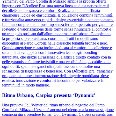
Yamamay del Parco Corolla di Milazzo amplia la propria offerta
lingerie con Décolleté Bra, una nuova linea studiata per esaltare il
décolleté con eleganza e comfort. Realizzata in una raffinata
charmeuse lucida ed elasticizzata, la collezione combina femminilità
e funzionalità attraverso capi dal design essenziale e contemporaneo.
La linea comprende un push-up senza ferretto, pensato per garantire
sostegno e valorizzazione delle forme senza rinunciare al comfort e
un triangolo push-up dall’allure moderna e sofisticata. Completano
la proposta slip e brasiliana, coordinati. Tutti i modelli sono
disponibili al Parco Corolla nelle classiche tonalità bronze e nero.
Grande attenzione è stata inoltre dedicata al comfort: la collezione è
stata infatti sviluppata con l’innovativa tecnologia bonding
ultrapiatta, che grazie all’assenza di elastici a diretto contatto con la
pelle garantisce finiture invisibili e una vestibilità impeccabile sotto
ogni outfit, spalline e ganci ultrapiatti, assicurano inoltre una
sensazione di leggerezza e benessere. Con Décolleté Bra, Yamamay
propone una nuova interpretazione della lingerie quotidiana, dove
estetica, innovazione e comfort si incontrano per valorizzare la
femminilità in modo naturale.
Ritmo Urbano, Carpisa presenta ‘Dynamic’
Una preview Fall/Winter dal ritmo urbano al negozio del Parco
Corolla di Milazzo L’estate è ancora nel pieno, ma la nuova stagione
comincia già a prendere forma. Con Dynamic, Carpisa presenta una