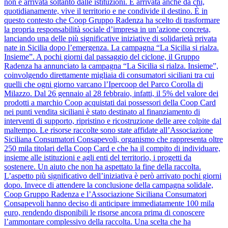
non è arrivata soltanto dalle istituzioni. È arrivata anche da chi,
quotidianamente, vive il territorio e ne condivide il destino. È in
questo contesto che Coop Gruppo Radenza ha scelto di trasformare
la propria responsabilità sociale d’impresa in un’azione concreta,
lanciando una delle più significative iniziative di solidarietà privata
nate in Sicilia dopo l’emergenza. La campagna “La Sicilia si rialza.
Insieme”. A pochi giorni dal passaggio del ciclone, il Gruppo
Radenza ha annunciato la campagna “La Sicilia si rialza. Insieme”,
coinvolgendo direttamente migliaia di consumatori siciliani tra cui
quelli che ogni giorno varcano l’Ipercoop del Parco Corolla di
Milazzo. Dal 26 gennaio al 28 febbraio, infatti, il 5% del valore dei
prodotti a marchio Coop acquistati dai possessori della Coop Card
nei punti vendita siciliani è stato destinato al finanziamento di
interventi di supporto, ripristino e ricostruzione delle aree colpite dal
maltempo. Le risorse raccolte sono state affidate all’Associazione
Siciliana Consumatori Consapevoli, organismo che rappresenta oltre
250 mila titolari della Coop Card e che ha il compito di individuare,
insieme alle istituzioni e agli enti del territorio, i progetti da
sostenere. Un aiuto che non ha aspettato la fine della raccolta.
L’aspetto più significativo dell’iniziativa è però arrivato pochi giorni
dopo. Invece di attendere la conclusione della campagna solidale,
Coop Gruppo Radenza e l’Associazione Siciliana Consumatori
Consapevoli hanno deciso di anticipare immediatamente 100 mila
euro, rendendo disponibili le risorse ancora prima di conoscere
l’ammontare complessivo della raccolta. Una scelta che ha