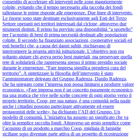
consentito di accelerare gli interventi nelle zone maggiormente
colpite, evitando che il tempo necessario alla raccolta dei fondi
rallentasse le prime risposte alle emergenze. Due linee di intervento.
Le risorse sono state destinate esclusivamente agli Enti del Terzo
Settore operanti nei territori interessati dal ciclone, attraverso due
strumenti distinti. Il primo ha previsto una disponibilità “a sportello”
per l’acquisto di beni di prima necessità destinati alle popolazioni
colpite. Il secondo ha finanziato associazioni, cooperative sociali ed
enti benefici che, a causa dei danni subiti, rischiavano di
interrompere la propria attività istituzionale. L’obiettivo non era
soltanto aiutare chi aveva perso beni materiali, ma preservare quella
rete di solidarietà che rappresenta spesso il primo presidio sociale
durante le emergenze. “Fare impresa significa prendersi cura del
territorio”. A sintetizzare la filosofia dell’intervento è stato
l’amministratore delegato del Gruppo Radenza, Danilo Radenza,
che ha spiegato come l’impresa non possa limitarsi a produrre valore
economico. «Fare impresa non è un concetto puramente economico,
ma una pratica che vive nelle scelte concrete di ogni giorno verso il
proprio territorio. Coop, per sua natura, è una comunità nella quale
anche i cittadini possono partecipare attivamente ed essere
protagonisti delle scelte», ha dichiarato l’AD del Gruppo. Un
modello di comunità. L’iniziativa ha assunto un significato che va
oltre la semplice raccolta fondi. Attraverso un gesto semplice come
l’acquisto di un prodotto a marchio Coop, migliaia di famiglie
siciliane sono diventate parte attiva di un progetto di ricostruzione