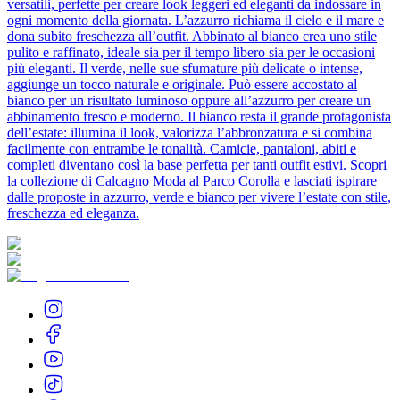
versatili, perfette per creare look leggeri ed eleganti da indossare in
ogni momento della giornata. L’azzurro richiama il cielo e il mare e
dona subito freschezza all’outfit. Abbinato al bianco crea uno stile
pulito e raffinato, ideale sia per il tempo libero sia per le occasioni
più eleganti. Il verde, nelle sue sfumature più delicate o intense,
aggiunge un tocco naturale e originale. Può essere accostato al
bianco per un risultato luminoso oppure all’azzurro per creare un
abbinamento fresco e moderno. Il bianco resta il grande protagonista
dell’estate: illumina il look, valorizza l’abbronzatura e si combina
facilmente con entrambe le tonalità. Camicie, pantaloni, abiti e
completi diventano così la base perfetta per tanti outfit estivi. Scopri
la collezione di Calcagno Moda al Parco Corolla e lasciati ispirare
dalle proposte in azzurro, verde e bianco per vivere l’estate con stile,
freschezza ed eleganza.