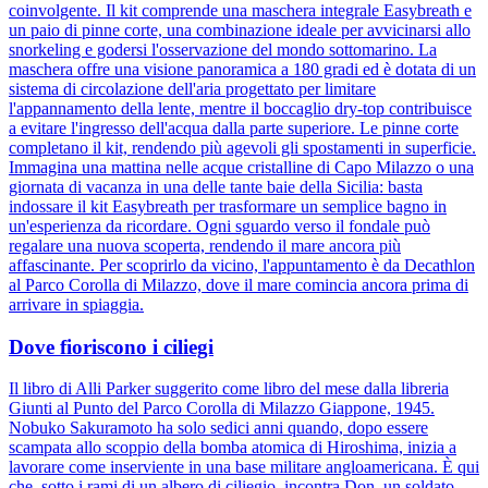
coinvolgente. Il kit comprende una maschera integrale Easybreath e
un paio di pinne corte, una combinazione ideale per avvicinarsi allo
snorkeling e godersi l'osservazione del mondo sottomarino. La
maschera offre una visione panoramica a 180 gradi ed è dotata di un
sistema di circolazione dell'aria progettato per limitare
l'appannamento della lente, mentre il boccaglio dry-top contribuisce
a evitare l'ingresso dell'acqua dalla parte superiore. Le pinne corte
completano il kit, rendendo più agevoli gli spostamenti in superficie.
Immagina una mattina nelle acque cristalline di Capo Milazzo o una
giornata di vacanza in una delle tante baie della Sicilia: basta
indossare il kit Easybreath per trasformare un semplice bagno in
un'esperienza da ricordare. Ogni sguardo verso il fondale può
regalare una nuova scoperta, rendendo il mare ancora più
affascinante. Per scoprirlo da vicino, l'appuntamento è da Decathlon
al Parco Corolla di Milazzo, dove il mare comincia ancora prima di
arrivare in spiaggia.
Dove fioriscono i ciliegi
Il libro di Alli Parker suggerito come libro del mese dalla libreria
Giunti al Punto del Parco Corolla di Milazzo Giappone, 1945.
Nobuko Sakuramoto ha solo sedici anni quando, dopo essere
scampata allo scoppio della bomba atomica di Hiroshima, inizia a
lavorare come inserviente in una base militare angloamericana. È qui
che, sotto i rami di un albero di ciliegio, incontra Don, un soldato