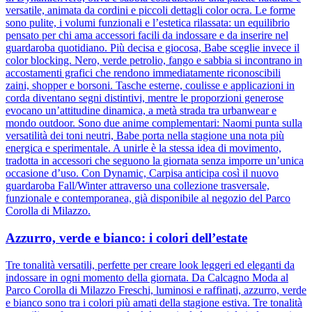
versatile, animata da cordini e piccoli dettagli color ocra. Le forme
sono pulite, i volumi funzionali e l’estetica rilassata: un equilibrio
pensato per chi ama accessori facili da indossare e da inserire nel
guardaroba quotidiano. Più decisa e giocosa, Babe sceglie invece il
color blocking. Nero, verde petrolio, fango e sabbia si incontrano in
accostamenti grafici che rendono immediatamente riconoscibili
zaini, shopper e borsoni. Tasche esterne, coulisse e applicazioni in
corda diventano segni distintivi, mentre le proporzioni generose
evocano un’attitudine dinamica, a metà strada tra urbanwear e
mondo outdoor. Sono due anime complementari: Naomi punta sulla
versatilità dei toni neutri, Babe porta nella stagione una nota più
energica e sperimentale. A unirle è la stessa idea di movimento,
tradotta in accessori che seguono la giornata senza imporre un’unica
occasione d’uso. Con Dynamic, Carpisa anticipa così il nuovo
guardaroba Fall/Winter attraverso una collezione trasversale,
funzionale e contemporanea, già disponibile al negozio del Parco
Corolla di Milazzo.
Azzurro, verde e bianco: i colori dell’estate
Tre tonalità versatili, perfette per creare look leggeri ed eleganti da
indossare in ogni momento della giornata. Da Calcagno Moda al
Parco Corolla di Milazzo Freschi, luminosi e raffinati, azzurro, verde
e bianco sono tra i colori più amati della stagione estiva. Tre tonalità