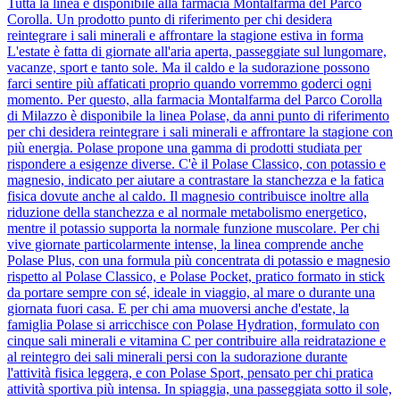
Tutta la linea è disponibile alla farmacia Montalfarma del Parco
Corolla. Un prodotto punto di riferimento per chi desidera
reintegrare i sali minerali e affrontare la stagione estiva in forma
L'estate è fatta di giornate all'aria aperta, passeggiate sul lungomare,
vacanze, sport e tanto sole. Ma il caldo e la sudorazione possono
farci sentire più affaticati proprio quando vorremmo goderci ogni
momento. Per questo, alla farmacia Montalfarma del Parco Corolla
di Milazzo è disponibile la linea Polase, da anni punto di riferimento
per chi desidera reintegrare i sali minerali e affrontare la stagione con
più energia. Polase propone una gamma di prodotti studiata per
rispondere a esigenze diverse. C'è il Polase Classico, con potassio e
magnesio, indicato per aiutare a contrastare la stanchezza e la fatica
fisica dovute anche al caldo. Il magnesio contribuisce inoltre alla
riduzione della stanchezza e al normale metabolismo energetico,
mentre il potassio supporta la normale funzione muscolare. Per chi
vive giornate particolarmente intense, la linea comprende anche
Polase Plus, con una formula più concentrata di potassio e magnesio
rispetto al Polase Classico, e Polase Pocket, pratico formato in stick
da portare sempre con sé, ideale in viaggio, al mare o durante una
giornata fuori casa. E per chi ama muoversi anche d'estate, la
famiglia Polase si arricchisce con Polase Hydration, formulato con
cinque sali minerali e vitamina C per contribuire alla reidratazione e
al reintegro dei sali minerali persi con la sudorazione durante
l'attività fisica leggera, e con Polase Sport, pensato per chi pratica
attività sportiva più intensa. In spiaggia, una passeggiata sotto il sole,