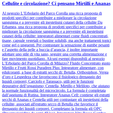
Cellulite e circolazione? Ci pensano Mirtilli e Ananas
Al negozio L’Erbolario del Parco Corolla una ricca proposta di
prodotti specifici per contribuire a migliorare la circolazione
sanguigna e a prevenire gli inestetismi cutanei della cellulite Da
Erbamea, una ricca proposta di prodotti specifici per contribuire a
migliorare la circolazione sanguigna e a prevenire gli inestetismi
cutanei della cellulite: integratori alimentari come fluidi concentrati,
tisane, capsule vegetali o bustine solubili, ma anche trattamenti topici
come gel o unguenti. Per contrastare la sensazione di gambe pesanti
e l’aspetto della pelle a buccia d’arancia, è inoltre importante
adottare uno stile di vita sano, seguire una corretta alimentazione e
fare movimento quotidiano. Alcuni esempi disponibili al negozio
L’Erbolario del Parco Corolla di Milazzo? Fluido Concentrato gusto
Mirtillo e Frutti Rossi Puradren Plus: Integratore alimentare, con
edulcoranti, a base di estratti secchi di: Betulla, Orthosiphon, Verga
d’oro e Lespedeza che favoriscono il fisiologico drenaggio dei
liquidi corporei; Carciofo e Tarassaco, utili per le funzioni
depurative dell’organismo; Centella, Mirtillo e Meliloto, che aiutano
la normale funzionalità del microcircolo. La formula è completata
dall’aggiunta di Rutina. Integratore Ananas Cell: contiene gli estratti
secchi di Ananas e Centella utili per contrastare gli inestetismi della
cellulite, associati all'estratto secco di Betulla che favorisce il
drenaggio dei liquidi corporei. Completano la formula gli OPC