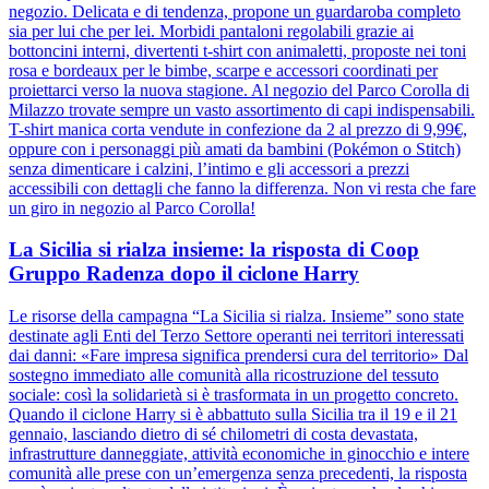
negozio. Delicata e di tendenza, propone un guardaroba completo
sia per lui che per lei. Morbidi pantaloni regolabili grazie ai
bottoncini interni, divertenti t-shirt con animaletti, proposte nei toni
rosa e bordeaux per le bimbe, scarpe e accessori coordinati per
proiettarci verso la nuova stagione. Al negozio del Parco Corolla di
Milazzo trovate sempre un vasto assortimento di capi indispensabili.
T-shirt manica corta vendute in confezione da 2 al prezzo di 9,99€,
oppure con i personaggi più amati da bambini (Pokémon o Stitch)
senza dimenticare i calzini, l’intimo e gli accessori a prezzi
accessibili con dettagli che fanno la differenza. Non vi resta che fare
un giro in negozio al Parco Corolla!
La Sicilia si rialza insieme: la risposta di Coop
Gruppo Radenza dopo il ciclone Harry
Le risorse della campagna “La Sicilia si rialza. Insieme” sono state
destinate agli Enti del Terzo Settore operanti nei territori interessati
dai danni: «Fare impresa significa prendersi cura del territorio» Dal
sostegno immediato alle comunità alla ricostruzione del tessuto
sociale: così la solidarietà si è trasformata in un progetto concreto.
Quando il ciclone Harry si è abbattuto sulla Sicilia tra il 19 e il 21
gennaio, lasciando dietro di sé chilometri di costa devastata,
infrastrutture danneggiate, attività economiche in ginocchio e intere
comunità alle prese con un’emergenza senza precedenti, la risposta