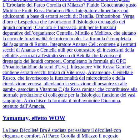
L’Erbolario del Parco Corolla di Milazzo? Fluido Concentrato gusto
Mirtillo e Frutti Rossi Puradren Plus: Integratore alimentare, con
edulcoranti, a base di estratti secchi di: Betulla, Orthosiphon, Verga
d’oro e Lespedeza che favoriscono il fisiologico drenaggio dei
liquidi corporei; Carciofo e Tarassaco, utili per le funzioni
depurative dell’organismo; Centella, Mirtillo e Meliloto, che aiutano
la normale funzionalità del microcircolo. La formula è completata
dall’aggiunta di Rutina. Integratore Ananas Cell: contiene gli estratti
secchi di Ananas e Centella utili per contrastare gli inestetismi della
cellulite, associati all'estratto secco di Betulla che favorisce il
drenaggio dei liquidi corporei. Completano la formula gli OPC
(Proantocianidine da semi d'Uva). Integratore Vite Rossa Gambe:
contiene estratti secchi titolati di Vite rossa, Amamelide, Centella e
Rusco, che favoriscono la funzionalità del microcircolo e della
circolazione venosa, alleviando la sensazione di pesantezza alle
gambe, associati a Vitamina C (da Rosa canina) che contribuisce alla
normale produzione di collagene per la fisiologica funzione dei vasi
sanguigni. Arricchisce la formula il bioflavonoide Diosmina,
ottenuto dall’Arancia.
Yamamay, effetto WOW
La linea Décolleté Bra è studiata per esaltare il décolleté con
eleganza e comfort. Al Parco Corolla di Milazzo Il negozio