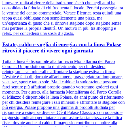
innovare, unita al rigore della tradizione, è ciò che negli anni ha
consolidato la fiducia di chi frequenta il locale. Per chi passeggia tra
le vetrine del centro commerciale, Verace Elettrica resta quindi una
tappa quasi obbligata: non semplicemente una pizza, ma
un’esperienza di gusto che si rinnova stagione dopo stagione senza
mai perdere la propria identità. Un motivo in più, tra shopping e
relax, per concedersi una sosta d’agosto.
Estate, caldo e voglia di energia: con la linea Polase
ritrovi il piacere di vivere ogni giornata
Tutta la linea è disponibile alla farmacia Montalfarma del Parco
Corolla. Un prodotto punto di riferimento per chi desidera
reintegrare i sali minerali e affrontare la stagione estiva in forma
L'estate è fatta di giornate all'aria aperta, passeggiate sul lungomare,
vacanze, sport e tanto sole. Ma il caldo e la sudorazione possono
farci sentire più affaticati proprio quando vorremmo goderci ogni
momento. Per questo, alla farmacia Montalfarma del Parco Corolla
di Milazzo è disponibile la linea Polase, da anni punto di riferimento
per chi desidera reintegrare i sali minerali e affrontare la stagione con
più energia. Polase propone una gamma di prodotti studiata per
rispondere a esigenze diverse. C'è il Polase Classico, con potassio e
magnesio, indicato per aiutare a contrastare la stanchezza e la fatica
fisica dovute anche al caldo. Il magnesio contribuisce inoltre alla