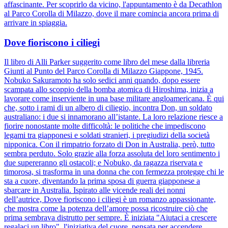
affascinante. Per scoprirlo da vicino, l'appuntamento è da Decathlon
al Parco Corolla di Milazzo, dove il mare comincia ancora prima di
arrivare in spiaggia.
Dove fioriscono i ciliegi
Il libro di Alli Parker suggerito come libro del mese dalla libreria
Giunti al Punto del Parco Corolla di Milazzo Giappone, 1945.
Nobuko Sakuramoto ha solo sedici anni quando, dopo essere
scampata allo scoppio della bomba atomica di Hiroshima, inizia a
lavorare come inserviente in una base militare angloamericana. È qui
che, sotto i rami di un albero di ciliegio, incontra Don, un soldato
australiano: i due si innamorano all’istante. La loro relazione riesce a
fiorire nonostante molte difficoltà: le politiche che impediscono
legami tra giapponesi e soldati stranieri, i pregiudizi della società
nipponica. Con il rimpatrio forzato di Don in Australia, però, tutto
sembra perduto. Solo grazie alla forza assoluta del loro sentimento i
due supereranno gli ostacoli; e Nobuko, da ragazza riservata e
timorosa, si trasforma in una donna che con fermezza protegge chi le
sta a cuore, diventando la prima sposa di guerra giapponese a
sbarcare in Australia. Ispirato alle vicende reali dei nonni
dell’autrice, Dove fioriscono i ciliegi è un romanzo appassionante,
che mostra come la potenza dell’amore possa ricostruire ciò che
prima sembrava distrutto per sempre. È iniziata "Aiutaci a crescere
regalaci un libro", l'iniziativa del cuore, pensata per accendere