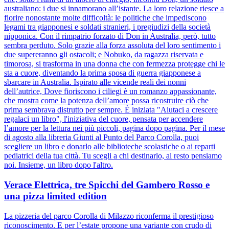
australiano: i due si innamorano all’istante. La loro relazione riesce a
fiorire nonostante molte difficoltà: le politiche che impediscono
legami tra giapponesi e soldati stranieri, i pregiudizi della società
nipponica. Con il rimpatrio forzato di Don in Australia, però, tutto
sembra perduto. Solo grazie alla forza assoluta del loro sentimento i
due supereranno gli ostacoli; e Nobuko, da ragazza riservata e
timorosa, si trasforma in una donna che con fermezza protegge chi le
sta a cuore, diventando la prima sposa di guerra giapponese a
sbarcare in Australia. Ispirato alle vicende reali dei nonni
dell’autrice, Dove fioriscono i ciliegi è un romanzo appassionante,
che mostra come la potenza dell’amore possa ricostruire ciò che
prima sembrava distrutto per sempre. È iniziata "Aiutaci a crescere
regalaci un libro", l'iniziativa del cuore, pensata per accendere
l’amore per la lettura nei più piccoli, pagina dopo pagina. Per il mese
di agosto alla libreria Giunti al Punto del Parco Corolla, puoi
scegliere un libro e donarlo alle biblioteche scolastiche o ai reparti
pediatrici della tua città. Tu scegli a chi destinarlo, al resto pensiamo
noi. Insieme, un libro dopo l'altro.
Verace Elettrica, tre Spicchi del Gambero Rosso e
una pizza limited edition
La pizzeria del parco Corolla di Milazzo riconferma il prestigioso
riconoscimento. E per l’estate propone una variante con crudo di