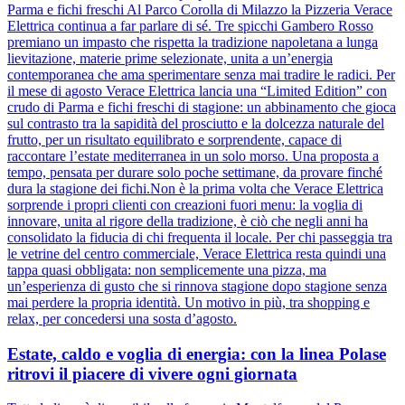
Parma e fichi freschi Al Parco Corolla di Milazzo la Pizzeria Verace
Elettrica continua a far parlare di sé. Tre spicchi Gambero Rosso
premiano un impasto che rispetta la tradizione napoletana a lunga
lievitazione, materie prime selezionate, unita a un’energia
contemporanea che ama sperimentare senza mai tradire le radici. Per
il mese di agosto Verace Elettrica lancia una “Limited Edition” con
crudo di Parma e fichi freschi di stagione: un abbinamento che gioca
sul contrasto tra la sapidità del prosciutto e la dolcezza naturale del
frutto, per un risultato equilibrato e sorprendente, capace di
raccontare l’estate mediterranea in un solo morso. Una proposta a
tempo, pensata per durare solo poche settimane, da provare finché
dura la stagione dei fichi.Non è la prima volta che Verace Elettrica
sorprende i propri clienti con creazioni fuori menu: la voglia di
innovare, unita al rigore della tradizione, è ciò che negli anni ha
consolidato la fiducia di chi frequenta il locale. Per chi passeggia tra
le vetrine del centro commerciale, Verace Elettrica resta quindi una
tappa quasi obbligata: non semplicemente una pizza, ma
un’esperienza di gusto che si rinnova stagione dopo stagione senza
mai perdere la propria identità. Un motivo in più, tra shopping e
relax, per concedersi una sosta d’agosto.
Estate, caldo e voglia di energia: con la linea Polase
ritrovi il piacere di vivere ogni giornata