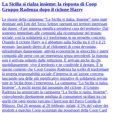
La Sicilia si rialza insieme: la risposta di Coop
Gruppo Radenza dopo il ciclone Harry
Le risorse della campagna “La Sicilia si rialza. Insieme” sono state
destinate agli Enti del Terzo Settore operanti nei territori interessati
dai danni: «Fare impresa significa prendersi cura del territorio» Dal
sostegno immediato alle comunità alla ricostruzione del tessuto
sociale: così la solidarietà si è trasformata in un progetto concreto.
Quando il ciclone Harry si è abbattuto sulla Sicilia tra il 19 e il 21
gennaio, lasciando dietro di sé chilometri di costa devastata,
infrastrutture danneggiate, attività economiche in ginocchio e intere
comunità alle prese con un’emergenza senza precedenti, la risposta
non è arrivata soltanto dalle istituzioni. È arrivata anche da chi,
quotidianamente, vive il territorio e ne condivide il destino. È in
questo contesto che Coop Gruppo Radenza ha scelto di trasformare
la propria responsabilità sociale d’impresa in un’azione concreta,
lanciando una delle più significative iniziative di solidarietà privata
nate in Sicilia dopo l’emergenza. La campagna “La Sicilia si rialza.
Insieme”. A pochi giorni dal passaggio del ciclone, il Gruppo
Radenza ha annunciato la campagna “La Sicilia si rialza. Insieme”,
coinvolgendo direttamente migliaia di consumatori siciliani tra cui
quelli che ogni giorno varcano l’Ipercoop del Parco Corolla di
Milazzo. Dal 26 gennaio al 28 febbraio, infatti, il 5% del valore dei
prodotti a marchio Coop acquistati dai possessori della Coop Card