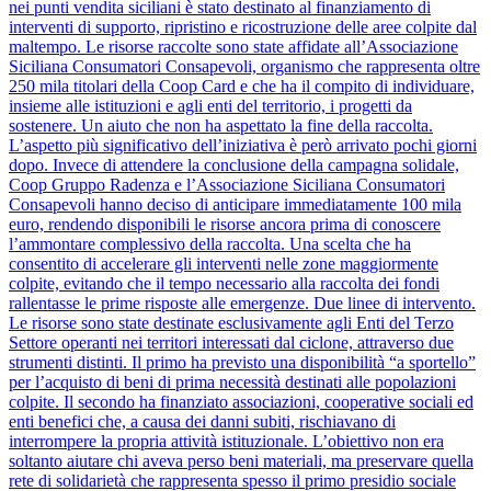
nei punti vendita siciliani è stato destinato al finanziamento di
interventi di supporto, ripristino e ricostruzione delle aree colpite dal
maltempo. Le risorse raccolte sono state affidate all’Associazione
Siciliana Consumatori Consapevoli, organismo che rappresenta oltre
250 mila titolari della Coop Card e che ha il compito di individuare,
insieme alle istituzioni e agli enti del territorio, i progetti da
sostenere. Un aiuto che non ha aspettato la fine della raccolta.
L’aspetto più significativo dell’iniziativa è però arrivato pochi giorni
dopo. Invece di attendere la conclusione della campagna solidale,
Coop Gruppo Radenza e l’Associazione Siciliana Consumatori
Consapevoli hanno deciso di anticipare immediatamente 100 mila
euro, rendendo disponibili le risorse ancora prima di conoscere
l’ammontare complessivo della raccolta. Una scelta che ha
consentito di accelerare gli interventi nelle zone maggiormente
colpite, evitando che il tempo necessario alla raccolta dei fondi
rallentasse le prime risposte alle emergenze. Due linee di intervento.
Le risorse sono state destinate esclusivamente agli Enti del Terzo
Settore operanti nei territori interessati dal ciclone, attraverso due
strumenti distinti. Il primo ha previsto una disponibilità “a sportello”
per l’acquisto di beni di prima necessità destinati alle popolazioni
colpite. Il secondo ha finanziato associazioni, cooperative sociali ed
enti benefici che, a causa dei danni subiti, rischiavano di
interrompere la propria attività istituzionale. L’obiettivo non era
soltanto aiutare chi aveva perso beni materiali, ma preservare quella
rete di solidarietà che rappresenta spesso il primo presidio sociale