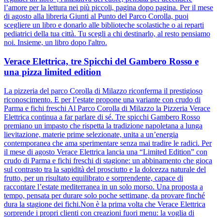
l’amore per la lettura nei più piccoli, pagina dopo pagina. Per il mese
di agosto alla libreria Giunti al Punto del Parco Corolla, puoi
scegliere un libro e donarlo alle biblioteche scolastiche o ai reparti
pediatrici della tua città. Tu scegli a chi destinarlo, al resto pensiamo
noi. Insieme, un libro dopo l'altro.
Verace Elettrica, tre Spicchi del Gambero Rosso e
una pizza limited edition
La pizzeria del parco Corolla di Milazzo riconferma il prestigioso
riconoscimento. E per l’estate propone una variante con crudo di
Parma e fichi freschi Al Parco Corolla di Milazzo la Pizzeria Verace
Elettrica continua a far parlare di sé. Tre spicchi Gambero Rosso
premiano un impasto che rispetta la tradizione napoletana a lunga
lievitazione, materie prime selezionate, unita a un’energia
contemporanea che ama sperimentare senza mai tradire le radici. Per
il mese di agosto Verace Elettrica lancia una “Limited Edition” con
crudo di Parma e fichi freschi di stagione: un abbinamento che gioca
sul contrasto tra la sapidità del prosciutto e la dolcezza naturale del
frutto, per un risultato equilibrato e sorprendente, capace di
raccontare l’estate mediterranea in un solo morso. Una proposta a
tempo, pensata per durare solo poche settimane, da provare finché
dura la stagione dei fichi.Non è la prima volta che Verace Elettrica
sorprende i propri clienti con creazioni fuori menu: la voglia di