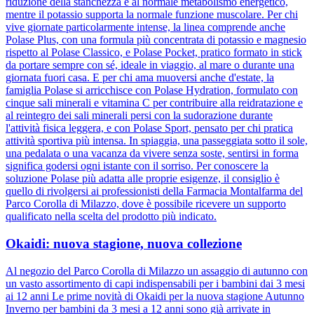
riduzione della stanchezza e al normale metabolismo energetico,
mentre il potassio supporta la normale funzione muscolare. Per chi
vive giornate particolarmente intense, la linea comprende anche
Polase Plus, con una formula più concentrata di potassio e magnesio
rispetto al Polase Classico, e Polase Pocket, pratico formato in stick
da portare sempre con sé, ideale in viaggio, al mare o durante una
giornata fuori casa. E per chi ama muoversi anche d'estate, la
famiglia Polase si arricchisce con Polase Hydration, formulato con
cinque sali minerali e vitamina C per contribuire alla reidratazione e
al reintegro dei sali minerali persi con la sudorazione durante
l'attività fisica leggera, e con Polase Sport, pensato per chi pratica
attività sportiva più intensa. In spiaggia, una passeggiata sotto il sole,
una pedalata o una vacanza da vivere senza soste, sentirsi in forma
significa godersi ogni istante con il sorriso. Per conoscere la
soluzione Polase più adatta alle proprie esigenze, il consiglio è
quello di rivolgersi ai professionisti della Farmacia Montalfarma del
Parco Corolla di Milazzo, dove è possibile ricevere un supporto
qualificato nella scelta del prodotto più indicato.
Okaidi: nuova stagione, nuova collezione
Al negozio del Parco Corolla di Milazzo un assaggio di autunno con
un vasto assortimento di capi indispensabili per i bambini dai 3 mesi
ai 12 anni Le prime novità di Okaidi per la nuova stagione Autunno
Inverno per bambini da 3 mesi a 12 anni sono già arrivate in