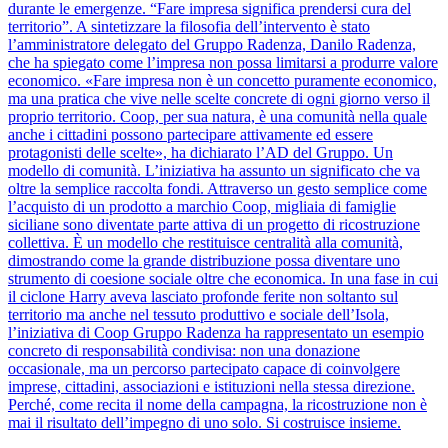
durante le emergenze. “Fare impresa significa prendersi cura del
territorio”. A sintetizzare la filosofia dell’intervento è stato
l’amministratore delegato del Gruppo Radenza, Danilo Radenza,
che ha spiegato come l’impresa non possa limitarsi a produrre valore
economico. «Fare impresa non è un concetto puramente economico,
ma una pratica che vive nelle scelte concrete di ogni giorno verso il
proprio territorio. Coop, per sua natura, è una comunità nella quale
anche i cittadini possono partecipare attivamente ed essere
protagonisti delle scelte», ha dichiarato l’AD del Gruppo. Un
modello di comunità. L’iniziativa ha assunto un significato che va
oltre la semplice raccolta fondi. Attraverso un gesto semplice come
l’acquisto di un prodotto a marchio Coop, migliaia di famiglie
siciliane sono diventate parte attiva di un progetto di ricostruzione
collettiva. È un modello che restituisce centralità alla comunità,
dimostrando come la grande distribuzione possa diventare uno
strumento di coesione sociale oltre che economica. In una fase in cui
il ciclone Harry aveva lasciato profonde ferite non soltanto sul
territorio ma anche nel tessuto produttivo e sociale dell’Isola,
l’iniziativa di Coop Gruppo Radenza ha rappresentato un esempio
concreto di responsabilità condivisa: non una donazione
occasionale, ma un percorso partecipato capace di coinvolgere
imprese, cittadini, associazioni e istituzioni nella stessa direzione.
Perché, come recita il nome della campagna, la ricostruzione non è
mai il risultato dell’impegno di uno solo. Si costruisce insieme.