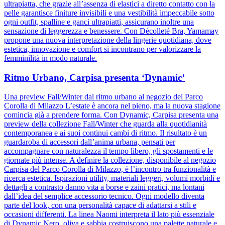
ultrapiatta, che grazie all’assenza di elastici a diretto contatto con la
pelle garantisce finiture invisibili e una vestibilità impeccabile sotto
ogni outfit, spalline e ganci ultrapiatti, assicurano inoltre una
sensazione di leggerezza e benessere. Con Décolleté Bra, Yamamay
propone una nuova interpretazione della lingerie quotidiana, dove
estetica, innovazione e comfort si incontrano per valorizzare la
femminilità in modo naturale.
Ritmo Urbano, Carpisa presenta ‘Dynamic’
Una preview Fall/Winter dal ritmo urbano al negozio del Parco
Corolla di Milazzo L’estate è ancora nel pieno, ma la nuova stagione
comincia già a prendere forma. Con Dynamic, Carpisa presenta una
preview della collezione Fall/Winter che guarda alla quotidianità
contemporanea e ai suoi continui cambi di ritmo. Il risultato è un
guardaroba di accessori dall’anima urbana, pensati per
accompagnare con naturalezza il tempo libero, gli spostamenti e le
giornate più intense. A definire la collezione, disponibile al negozio
Carpisa del Parco Corolla di Milazzo, è l’incontro tra funzionalità e
ricerca estetica. Ispirazioni utility, materiali leggeri, volumi morbidi e
dettagli a contrasto danno vita a borse e zaini pratici, ma lontani
dall’idea del semplice accessorio tecnico. Ogni modello diventa
parte del look, con una personalità capace di adattarsi a stili e
occasioni differenti. La linea Naomi interpreta il lato più essenziale
di Dynamic.Nero, oliva e sabbia costruiscono una palette naturale e