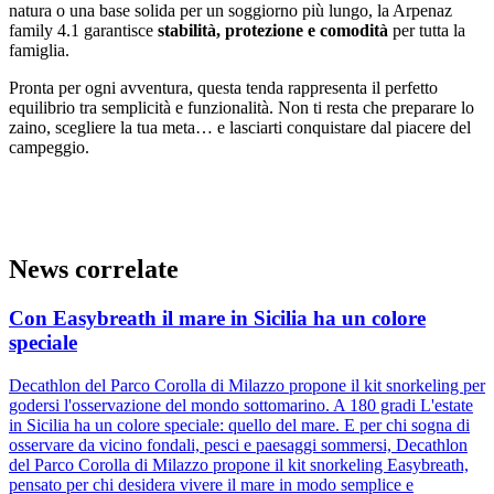
natura o una base solida per un soggiorno più lungo, la Arpenaz
family 4.1 garantisce
stabilità, protezione e comodità
per tutta la
famiglia.
Pronta per ogni avventura, questa tenda rappresenta il perfetto
equilibrio tra semplicità e funzionalità. Non ti resta che preparare lo
zaino, scegliere la tua meta… e lasciarti conquistare dal piacere del
campeggio.
News correlate
Con Easybreath il mare in Sicilia ha un colore
speciale
Decathlon del Parco Corolla di Milazzo propone il kit snorkeling per
godersi l'osservazione del mondo sottomarino. A 180 gradi L'estate
in Sicilia ha un colore speciale: quello del mare. E per chi sogna di
osservare da vicino fondali, pesci e paesaggi sommersi, Decathlon
del Parco Corolla di Milazzo propone il kit snorkeling Easybreath,
pensato per chi desidera vivere il mare in modo semplice e