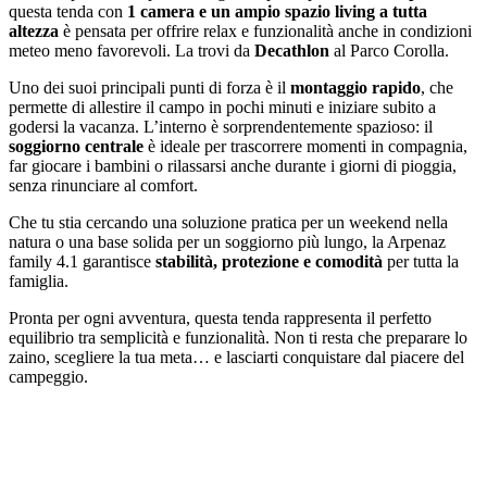
questa tenda con
1 camera e un ampio spazio living a tutta
altezza
è pensata per offrire relax e funzionalità anche in condizioni
meteo meno favorevoli. La trovi da
Decathlon
al Parco Corolla.
Uno dei suoi principali punti di forza è il
montaggio rapido
, che
permette di allestire il campo in pochi minuti e iniziare subito a
godersi la vacanza. L’interno è sorprendentemente spazioso: il
soggiorno centrale
è ideale per trascorrere momenti in compagnia,
far giocare i bambini o rilassarsi anche durante i giorni di pioggia,
senza rinunciare al comfort.
Che tu stia cercando una soluzione pratica per un weekend nella
natura o una base solida per un soggiorno più lungo, la Arpenaz
family 4.1 garantisce
stabilità, protezione e comodità
per tutta la
famiglia.
Pronta per ogni avventura, questa tenda rappresenta il perfetto
equilibrio tra semplicità e funzionalità. Non ti resta che preparare lo
zaino, scegliere la tua meta… e lasciarti conquistare dal piacere del
campeggio.