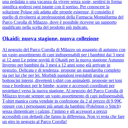
una pedalata o una vacanza da vivere senza soste, sentirsi in forma
significa godersi ogni istante con il sorriso. Per conoscere la
soluzione Polase più adatta alle proprie esigenze, il consiglio è
quello di rivolgersi ai professionisti della Farmacia Montalfarma del
Parco Corolla di Milazzo, dove è possibile ricevere un supporto
qualificato nella scelta del prodotto più indicato.
Okaidi: nuova stagione, nuova collezione
Al negozio del Parco Corolla di Milazzo un assaggio di autunno con
un vasto assortimento di capi indispensabili per i bambini dai 3 mesi
ai 12 anni Le prime novità di Okaidi per la nuova stagione Autunno
Inverno per bambini da 3 mesi a 12 anni sono già arrivate in
negozio. Delicata e di tendenza, propone un guardaroba completo
sia per lui che per lei. Morbidi pantaloni regolabili grazie ai
bottoncini interni, divertenti t-shirt con animaletti, proposte nei toni
rosa e bordeaux per le bimbe, scarpe e accessori coordinati per
proiettarci verso la nuova stagione. Al negozio del Parco Corolla di
Milazzo trovate sempre un vasto assortimento di capi indispensabili.
T-shirt manica corta vendute in confezione da 2 al prezzo di 9,99€,
oppure con i personaggi più amati da bambini (Pokémon o Stitch)
senza dimenticare i calzini, l’intimo e gli accessori a prezzi
accessibili con dettagli che fanno la differenza. Non vi resta che fare
un giro in negozio al Parco Corolla!