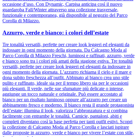
occasione d’uso. Con Dynamic, Carpisa anticipa così il nuovo
guardaroba Fall/Winter attraverso una collezione trasversale,
funzionale e contemporanea, già disponibile al negozio del Parco
Corolla di Milazzo.
Azzurro, verde e bianco: i colori dell’estate
Tre tonalità versatili, perfette per creare look leggeri ed eleganti da
indossare in ogni momento della giornata. Da Calcagno Moda al
Parco Corolla di Milazzo Freschi, luminosi e raffinati, azzurro, verde
e bianco sono tra i colori più amati della stagione estiva. Tre tonalità
versatili, perfette per creare look leggeri ed eleganti da indossare in
ogni momento della giornata. L’azzurro richiama il cielo e il mare e
dona subito freschezza all’outfit. Abbinato al bianco crea uno stile
pulito e raffinato, ideale sia per il tempo libero sia per le occasioni
più eleganti. Il verde, nelle sue sfumature più delicate o intense,
aggiunge un tocco naturale e originale. Può essere accostato al
bianco per un risultato luminoso oppure all’azzurro per creare un
abbinamento fresco e moderno. Il bianco resta il grande protagonista
dell’estate: illumina il look, valorizza l’abbronzatura e si combina
facilmente con entrambe le tonalità. Camicie, pantaloni, abiti e
completi diventano così la base perfetta per tanti outfit estivi. Scopri
la collezione di Calcagno Moda al Parco Corolla e lasciati ispirare
dalle proposte in azzurro, verde e bianco per vivere l’estate con stile,