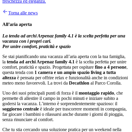
freschezza ed eleganza.
Torna alle news
All’aria aperta
La tenda ad archi Arpenaz family 4.1 è la scelta perfetta per una
vacanza con i propri cari.
Per unire comfort, praticità e spazio
Se stai pianificando una vacanza all’aria aperta con la tua famiglia,
la
tenda ad archi Arpenaz family 4.1
è la scelta perfetta per unire
comfort, praticità e spazio. Progettata per ospitare
fino a 4 persone
,
questa tenda con
1 camera e un ampio spazio living a tutta
altezza
è pensata per offrire relax e funzionalità anche in condizioni
meteo meno favorevoli. La trovi da
Decathlon
al Parco Corolla.
Uno dei suoi principali punti di forza è il
montaggio rapido
, che
permette di allestire il campo in pochi minuti e iniziare subito a
godersi la vacanza. L’interno è sorprendentemente spazioso: il
soggiorno centrale
è ideale per trascorrere momenti in compagnia,
far giocare i bambini o rilassarsi anche durante i giorni di pioggia,
senza rinunciare al comfort.
Che tu stia cercando una soluzione pratica per un weekend nella