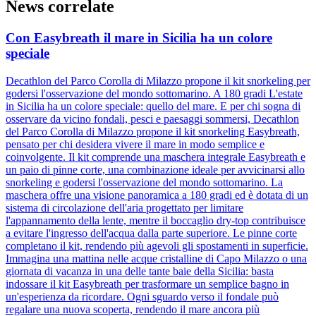
News correlate
Con Easybreath il mare in Sicilia ha un colore
speciale
Decathlon del Parco Corolla di Milazzo propone il kit snorkeling per
godersi l'osservazione del mondo sottomarino. A 180 gradi L'estate
in Sicilia ha un colore speciale: quello del mare. E per chi sogna di
osservare da vicino fondali, pesci e paesaggi sommersi, Decathlon
del Parco Corolla di Milazzo propone il kit snorkeling Easybreath,
pensato per chi desidera vivere il mare in modo semplice e
coinvolgente. Il kit comprende una maschera integrale Easybreath e
un paio di pinne corte, una combinazione ideale per avvicinarsi allo
snorkeling e godersi l'osservazione del mondo sottomarino. La
maschera offre una visione panoramica a 180 gradi ed è dotata di un
sistema di circolazione dell'aria progettato per limitare
l'appannamento della lente, mentre il boccaglio dry-top contribuisce
a evitare l'ingresso dell'acqua dalla parte superiore. Le pinne corte
completano il kit, rendendo più agevoli gli spostamenti in superficie.
Immagina una mattina nelle acque cristalline di Capo Milazzo o una
giornata di vacanza in una delle tante baie della Sicilia: basta
indossare il kit Easybreath per trasformare un semplice bagno in
un'esperienza da ricordare. Ogni sguardo verso il fondale può
regalare una nuova scoperta, rendendo il mare ancora più