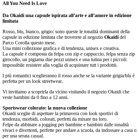
All You Need Is Love
Da Okaidi una capsule ispirata all’arte e all’amore in edizione
limitata
Rosso, blu, bianco, grigio: sono queste le tonalità dominanti della
capsule in edizione limitata che troverete al negozio
Okaidi
del
Parco Corolla questo mese.
Una mini collezione grafica e di tendenza, unisex e creativa.
La capsule è composta da felpa con zip e cappuccio, felpa senza zip
girocollo, un pigiama due pezzi unisex e una tutina per i piccoli:
impossibile resistere alla voglia di acquistare tutt i prodottii.
I più romantici sceglieranno il rosso anche se la variante grigia/blu è
perfetta per un look streetwear.
Vi invitiamo a scoprirla da vicino visitando il negozio Okaidi che
veste bambini da 0 fino a 12 anni.
Sportswear colorato: la nuova collezione
Okaidi sceglie di aspettare la primavera con look sportivi di
tendenza, morbidi, colorati, perfetti da mixare tra loro.
Felpe da abbinare a jogging per bambine e bambini dalle tonalità
vivaci e divertenti, perfette per andare a scuola, da indossare a casa o
per una serata casual.