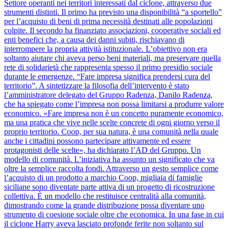
Settore operanti nei territori interessati dal ciclone, attraverso due
strumenti distinti. Il primo ha previsto una disponibilità “a sportello”
per l’acquisto di beni di prima necessità destinati alle popolazioni
colpite. Il secondo ha finanziato associazioni, cooperative sociali ed
enti benefici che, a causa dei danni subiti, rischiavano di
interrompere la propria attività istituzionale. L’obiettivo non era
soltanto aiutare chi aveva perso beni materiali, ma preservare quella
rete di solidarietà che rappresenta spesso il primo presidio sociale
durante le emergenze. “Fare impresa significa prendersi cura del
territorio”. A sintetizzare la filosofia dell’intervento è stato
l’amministratore delegato del Gruppo Radenza, Danilo Radenza,
che ha spiegato come l’impresa non possa limitarsi a produrre valore
economico. «Fare impresa non è un concetto puramente economico,
ma una pratica che vive nelle scelte concrete di ogni giorno verso il
proprio territorio. Coop, per sua natura, è una comunità nella quale
anche i cittadini possono partecipare attivamente ed essere
protagonisti delle scelte», ha dichiarato l’AD del Gruppo. Un
modello di comunità. L’iniziativa ha assunto un significato che va
oltre la semplice raccolta fondi. Attraverso un gesto semplice come
l’acquisto di un prodotto a marchio Coop, migliaia di famiglie
siciliane sono diventate parte attiva di un progetto di ricostruzione
collettiva. È un modello che restituisce centralità alla comunità,
dimostrando come la grande distribuzione possa diventare uno
strumento di coesione sociale oltre che economica. In una fase in cui
il ciclone Harry aveva lasciato profonde ferite non soltanto sul