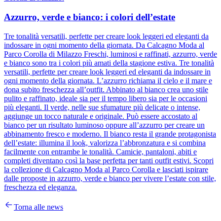
Azzurro, verde e bianco: i colori dell’estate
Tre tonalità versatili, perfette per creare look leggeri ed eleganti da
indossare in ogni momento della giornata. Da Calcagno Moda al
Parco Corolla di Milazzo Freschi, luminosi e raffinati, azzurro, verde
e bianco sono tra i colori più amati della stagione estiva. Tre tonalità
versatili, perfette per creare look leggeri ed eleganti da indossare in
ogni momento della giornata. L’azzurro richiama il cielo e il mare e
dona subito freschezza all’outfit. Abbinato al bianco crea uno stile
pulito e raffinato, ideale sia per il tempo libero sia per le occasioni
più eleganti. Il verde, nelle sue sfumature più delicate o intense,
aggiunge un tocco naturale e originale. Può essere accostato al
bianco per un risultato luminoso oppure all’azzurro per creare un
abbinamento fresco e moderno. Il bianco resta il grande protagonista
dell’estate: illumina il look, valorizza l’abbronzatura e si combina
facilmente con entrambe le tonalità. Camicie, pantaloni, abiti e
completi diventano così la base perfetta per tanti outfit estivi. Scopri
la collezione di Calcagno Moda al Parco Corolla e lasciati ispirare
dalle proposte in azzurro, verde e bianco per vivere l’estate con stile,
freschezza ed eleganza.
Torna alle news