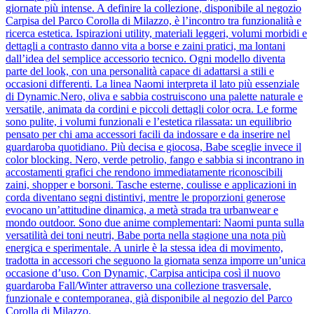
giornate più intense. A definire la collezione, disponibile al negozio
Carpisa del Parco Corolla di Milazzo, è l’incontro tra funzionalità e
ricerca estetica. Ispirazioni utility, materiali leggeri, volumi morbidi e
dettagli a contrasto danno vita a borse e zaini pratici, ma lontani
dall’idea del semplice accessorio tecnico. Ogni modello diventa
parte del look, con una personalità capace di adattarsi a stili e
occasioni differenti. La linea Naomi interpreta il lato più essenziale
di Dynamic.Nero, oliva e sabbia costruiscono una palette naturale e
versatile, animata da cordini e piccoli dettagli color ocra. Le forme
sono pulite, i volumi funzionali e l’estetica rilassata: un equilibrio
pensato per chi ama accessori facili da indossare e da inserire nel
guardaroba quotidiano. Più decisa e giocosa, Babe sceglie invece il
color blocking. Nero, verde petrolio, fango e sabbia si incontrano in
accostamenti grafici che rendono immediatamente riconoscibili
zaini, shopper e borsoni. Tasche esterne, coulisse e applicazioni in
corda diventano segni distintivi, mentre le proporzioni generose
evocano un’attitudine dinamica, a metà strada tra urbanwear e
mondo outdoor. Sono due anime complementari: Naomi punta sulla
versatilità dei toni neutri, Babe porta nella stagione una nota più
energica e sperimentale. A unirle è la stessa idea di movimento,
tradotta in accessori che seguono la giornata senza imporre un’unica
occasione d’uso. Con Dynamic, Carpisa anticipa così il nuovo
guardaroba Fall/Winter attraverso una collezione trasversale,
funzionale e contemporanea, già disponibile al negozio del Parco
Corolla di Milazzo.