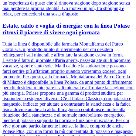
un’esperienza di gusto che si rinnova stagione dopo stagione senza
mai perdere la propria identità. Un motivo in più, tra shopping e
relax, per concedersi una sosta d’agosto.
Estate, caldo e voglia di energia: con la linea Polase
ritrovi il piacere di vivere ogni giornata
Tutta la linea è disponibile alla farmacia Montalfarma del Parco
Corolla. Un prodotto punto di riferimento per chi desidera
reintegrare i sali minerali e affrontare la stagione estiva in forma
L'estate è fatta di giornate all'aria aperta, passeggiate sul lungomare,
vacanze, sport e tanto sole. Ma il caldo e la sudorazione possono
farci sentire più affaticati proprio quando vorremmo goderci ogni
momento. Per questo, alla farmacia Montalfarma del Parco Corolla
di Milazzo è disponibile la linea Polase, da anni punto di riferimento
per chi desidera reintegrare i sali minerali e affrontare la stagione con
più energia. Polase propone una gamma di prodotti studiata per
rispondere a esigenze diverse. C'è il Polase Classico, con potassio e
magnesio, indicato per aiutare a contrastare la stanchezza e la fatica
fisica dovute anche al caldo. Il magnesio contribuisce inoltre alla
riduzione della stanchezza e al normale metabolismo energetico,
mentre il potassio supporta la normale funzione muscolare. Per chi
vive giornate particolarmente intense, la linea comprende anche
Polase Plus, con una formula più concentrata di potassio e magnesio