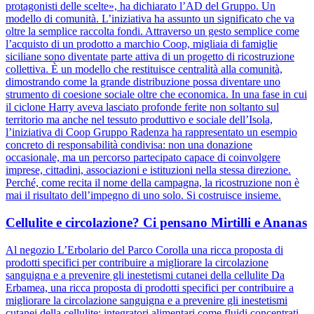
protagonisti delle scelte», ha dichiarato l’AD del Gruppo. Un
modello di comunità. L’iniziativa ha assunto un significato che va
oltre la semplice raccolta fondi. Attraverso un gesto semplice come
l’acquisto di un prodotto a marchio Coop, migliaia di famiglie
siciliane sono diventate parte attiva di un progetto di ricostruzione
collettiva. È un modello che restituisce centralità alla comunità,
dimostrando come la grande distribuzione possa diventare uno
strumento di coesione sociale oltre che economica. In una fase in cui
il ciclone Harry aveva lasciato profonde ferite non soltanto sul
territorio ma anche nel tessuto produttivo e sociale dell’Isola,
l’iniziativa di Coop Gruppo Radenza ha rappresentato un esempio
concreto di responsabilità condivisa: non una donazione
occasionale, ma un percorso partecipato capace di coinvolgere
imprese, cittadini, associazioni e istituzioni nella stessa direzione.
Perché, come recita il nome della campagna, la ricostruzione non è
mai il risultato dell’impegno di uno solo. Si costruisce insieme.
Cellulite e circolazione? Ci pensano Mirtilli e Ananas
Al negozio L’Erbolario del Parco Corolla una ricca proposta di
prodotti specifici per contribuire a migliorare la circolazione
sanguigna e a prevenire gli inestetismi cutanei della cellulite Da
Erbamea, una ricca proposta di prodotti specifici per contribuire a
migliorare la circolazione sanguigna e a prevenire gli inestetismi
cutanei della cellulite: integratori alimentari come fluidi concentrati,