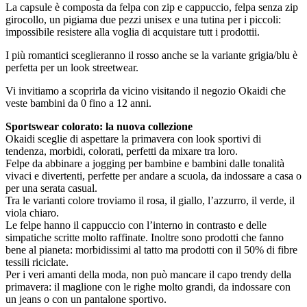
La capsule è composta da felpa con zip e cappuccio, felpa senza zip
girocollo, un pigiama due pezzi unisex e una tutina per i piccoli:
impossibile resistere alla voglia di acquistare tutt i prodottii.
I più romantici sceglieranno il rosso anche se la variante grigia/blu è
perfetta per un look streetwear.
Vi invitiamo a scoprirla da vicino visitando il negozio Okaidi che
veste bambini da 0 fino a 12 anni.
Sportswear colorato: la nuova collezione
Okaidi sceglie di aspettare la primavera con look sportivi di
tendenza, morbidi, colorati, perfetti da mixare tra loro.
Felpe da abbinare a jogging per bambine e bambini dalle tonalità
vivaci e divertenti, perfette per andare a scuola, da indossare a casa o
per una serata casual.
Tra le varianti colore troviamo il rosa, il giallo, l’azzurro, il verde, il
viola chiaro.
Le felpe hanno il cappuccio con l’interno in contrasto e delle
simpatiche scritte molto raffinate. Inoltre sono prodotti che fanno
bene al pianeta: morbidissimi al tatto ma prodotti con il 50% di fibre
tessili riciclate.
Per i veri amanti della moda, non può mancare il capo trendy della
primavera: il maglione con le righe molto grandi, da indossare con
un jeans o con un pantalone sportivo.