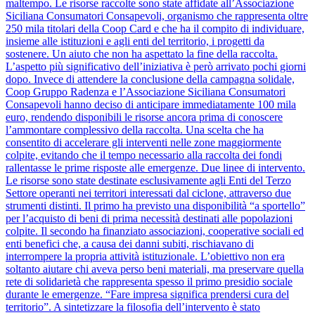
maltempo. Le risorse raccolte sono state affidate all’Associazione
Siciliana Consumatori Consapevoli, organismo che rappresenta oltre
250 mila titolari della Coop Card e che ha il compito di individuare,
insieme alle istituzioni e agli enti del territorio, i progetti da
sostenere. Un aiuto che non ha aspettato la fine della raccolta.
L’aspetto più significativo dell’iniziativa è però arrivato pochi giorni
dopo. Invece di attendere la conclusione della campagna solidale,
Coop Gruppo Radenza e l’Associazione Siciliana Consumatori
Consapevoli hanno deciso di anticipare immediatamente 100 mila
euro, rendendo disponibili le risorse ancora prima di conoscere
l’ammontare complessivo della raccolta. Una scelta che ha
consentito di accelerare gli interventi nelle zone maggiormente
colpite, evitando che il tempo necessario alla raccolta dei fondi
rallentasse le prime risposte alle emergenze. Due linee di intervento.
Le risorse sono state destinate esclusivamente agli Enti del Terzo
Settore operanti nei territori interessati dal ciclone, attraverso due
strumenti distinti. Il primo ha previsto una disponibilità “a sportello”
per l’acquisto di beni di prima necessità destinati alle popolazioni
colpite. Il secondo ha finanziato associazioni, cooperative sociali ed
enti benefici che, a causa dei danni subiti, rischiavano di
interrompere la propria attività istituzionale. L’obiettivo non era
soltanto aiutare chi aveva perso beni materiali, ma preservare quella
rete di solidarietà che rappresenta spesso il primo presidio sociale
durante le emergenze. “Fare impresa significa prendersi cura del
territorio”. A sintetizzare la filosofia dell’intervento è stato