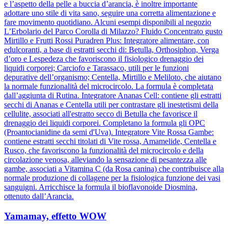
e l’aspetto della pelle a buccia d’arancia, è inoltre importante
adottare uno stile di vita sano, seguire una corretta alimentazione e
fare movimento quotidiano. Alcuni esempi disponibili al negozio
L’Erbolario del Parco Corolla di Milazzo? Fluido Concentrato gusto
Mirtillo e Frutti Rossi Puradren Plus: Integratore alimentare, con
edulcoranti, a base di estratti secchi di: Betulla, Orthosiphon, Verga
d’oro e Lespedeza che favoriscono il fisiologico drenaggio dei
liquidi corporei; Carciofo e Tarassaco, utili per le funzioni
depurative dell’organismo; Centella, Mirtillo e Meliloto, che aiutano
la normale funzionalità del microcircolo. La formula è completata
dall’aggiunta di Rutina. Integratore Ananas Cell: contiene gli estratti
secchi di Ananas e Centella utili per contrastare gli inestetismi della
cellulite, associati all'estratto secco di Betulla che favorisce il
drenaggio dei liquidi corporei. Completano la formula gli OPC
(Proantocianidine da semi d'Uva). Integratore Vite Rossa Gambe:
contiene estratti secchi titolati di Vite rossa, Amamelide, Centella e
Rusco, che favoriscono la funzionalità del microcircolo e della
circolazione venosa, alleviando la sensazione di pesantezza alle
gambe, associati a Vitamina C (da Rosa canina) che contribuisce alla
normale produzione di collagene per la fisiologica funzione dei vasi
sanguigni. Arricchisce la formula il bioflavonoide Diosmina,
ottenuto dall’Arancia.
Yamamay, effetto WOW