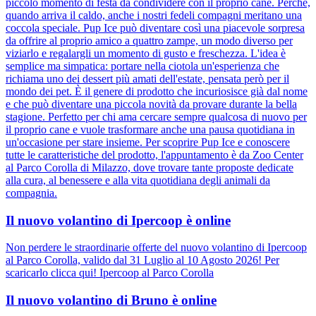
piccolo momento di festa da condividere con il proprio cane. Perché,
quando arriva il caldo, anche i nostri fedeli compagni meritano una
coccola speciale. Pup Ice può diventare così una piacevole sorpresa
da offrire al proprio amico a quattro zampe, un modo diverso per
viziarlo e regalargli un momento di gusto e freschezza. L'idea è
semplice ma simpatica: portare nella ciotola un'esperienza che
richiama uno dei dessert più amati dell'estate, pensata però per il
mondo dei pet. È il genere di prodotto che incuriosisce già dal nome
e che può diventare una piccola novità da provare durante la bella
stagione. Perfetto per chi ama cercare sempre qualcosa di nuovo per
il proprio cane e vuole trasformare anche una pausa quotidiana in
un'occasione per stare insieme. Per scoprire Pup Ice e conoscere
tutte le caratteristiche del prodotto, l'appuntamento è da Zoo Center
al Parco Corolla di Milazzo, dove trovare tante proposte dedicate
alla cura, al benessere e alla vita quotidiana degli animali da
compagnia.
Il nuovo volantino di Ipercoop è online
Non perdere le straordinarie offerte del nuovo volantino di Ipercoop
al Parco Corolla, valido dal 31 Luglio al 10 Agosto 2026! Per
scaricarlo clicca qui! Ipercoop al Parco Corolla
Il nuovo volantino di Bruno è online