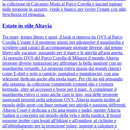
la collezione di Calcagno Moda al Parco Corolla e lasciati ispirare
dalle proposte in azzurro, verde e bianco per vivere l’estate con stile,
freschezza ed eleganza.
Estate in stile Altavia
Tra mare, tempo libero e sport, il look si rinnova da OVS al Parco
Corolla L'estate è il momento giusto per alleggerire il guardaroba e
scegliere capi capaci di accompagnare giornate diverse, dal tempo
libero alle vacanze, passando per il mare e le attività all'aria aperta.
Al negozio OVS del Parco Corolla di Milazzo il mondo Altavia
propone diverse ispirazioni per affrontare la bella stagione con un
guardaroba versatile. La proposta estiva spazia dai grandi classici
come T-shirt e polo a camicie, pantaloni e pantaloncini, con una
selezione dedicata anche alla moda mare. Per chi sta già pensando
alla spiaggia, la collezione comprende costumi slip e costumi
bermuda, oltre ad accessori e borse per il mare. A completare il
guardaroba estivo ci sono anche capi in lino, una delle proposte
stagionali presenti nella selezione OVS. Altavia guarda inoltre al
mondo dello sport con linee pensate per attività e passioni differenti.
Altavia Court è dedicata a chi ama tennis e padel, mentre Altavia
Sailing si concentra sul mondo della vela e della nautica. Il brand
propone inoltre capi legati all'hiking e all'outdoor, al ciclismo e
all'abbigliamento per la protezione solare, insieme a calzature e