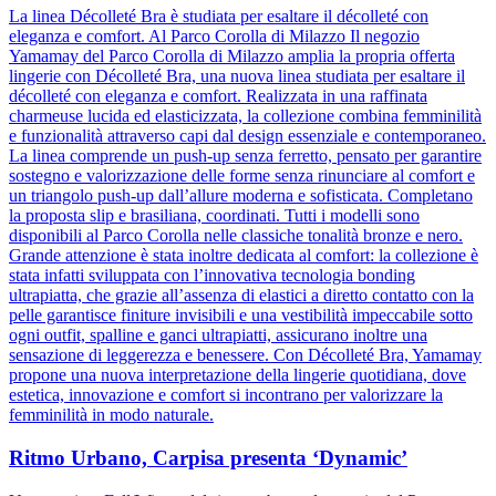
La linea Décolleté Bra è studiata per esaltare il décolleté con
eleganza e comfort. Al Parco Corolla di Milazzo Il negozio
Yamamay del Parco Corolla di Milazzo amplia la propria offerta
lingerie con Décolleté Bra, una nuova linea studiata per esaltare il
décolleté con eleganza e comfort. Realizzata in una raffinata
charmeuse lucida ed elasticizzata, la collezione combina femminilità
e funzionalità attraverso capi dal design essenziale e contemporaneo.
La linea comprende un push-up senza ferretto, pensato per garantire
sostegno e valorizzazione delle forme senza rinunciare al comfort e
un triangolo push-up dall’allure moderna e sofisticata. Completano
la proposta slip e brasiliana, coordinati. Tutti i modelli sono
disponibili al Parco Corolla nelle classiche tonalità bronze e nero.
Grande attenzione è stata inoltre dedicata al comfort: la collezione è
stata infatti sviluppata con l’innovativa tecnologia bonding
ultrapiatta, che grazie all’assenza di elastici a diretto contatto con la
pelle garantisce finiture invisibili e una vestibilità impeccabile sotto
ogni outfit, spalline e ganci ultrapiatti, assicurano inoltre una
sensazione di leggerezza e benessere. Con Décolleté Bra, Yamamay
propone una nuova interpretazione della lingerie quotidiana, dove
estetica, innovazione e comfort si incontrano per valorizzare la
femminilità in modo naturale.
Ritmo Urbano, Carpisa presenta ‘Dynamic’