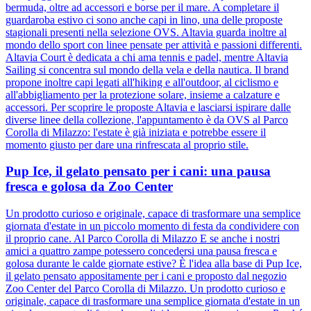
bermuda, oltre ad accessori e borse per il mare. A completare il
guardaroba estivo ci sono anche capi in lino, una delle proposte
stagionali presenti nella selezione OVS. Altavia guarda inoltre al
mondo dello sport con linee pensate per attività e passioni differenti.
Altavia Court è dedicata a chi ama tennis e padel, mentre Altavia
Sailing si concentra sul mondo della vela e della nautica. Il brand
propone inoltre capi legati all'hiking e all'outdoor, al ciclismo e
all'abbigliamento per la protezione solare, insieme a calzature e
accessori. Per scoprire le proposte Altavia e lasciarsi ispirare dalle
diverse linee della collezione, l'appuntamento è da OVS al Parco
Corolla di Milazzo: l'estate è già iniziata e potrebbe essere il
momento giusto per dare una rinfrescata al proprio stile.
Pup Ice, il gelato pensato per i cani: una pausa
fresca e golosa da Zoo Center
Un prodotto curioso e originale, capace di trasformare una semplice
giornata d'estate in un piccolo momento di festa da condividere con
il proprio cane. Al Parco Corolla di Milazzo E se anche i nostri
amici a quattro zampe potessero concedersi una pausa fresca e
golosa durante le calde giornate estive? È l'idea alla base di Pup Ice,
il gelato pensato appositamente per i cani e proposto dal negozio
Zoo Center del Parco Corolla di Milazzo. Un prodotto curioso e
originale, capace di trasformare una semplice giornata d'estate in un