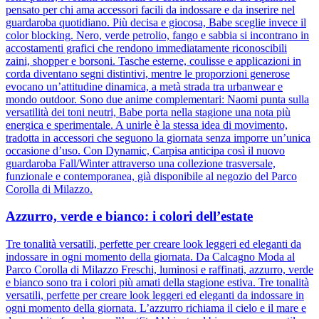
pensato per chi ama accessori facili da indossare e da inserire nel
guardaroba quotidiano. Più decisa e giocosa, Babe sceglie invece il
color blocking. Nero, verde petrolio, fango e sabbia si incontrano in
accostamenti grafici che rendono immediatamente riconoscibili
zaini, shopper e borsoni. Tasche esterne, coulisse e applicazioni in
corda diventano segni distintivi, mentre le proporzioni generose
evocano un’attitudine dinamica, a metà strada tra urbanwear e
mondo outdoor. Sono due anime complementari: Naomi punta sulla
versatilità dei toni neutri, Babe porta nella stagione una nota più
energica e sperimentale. A unirle è la stessa idea di movimento,
tradotta in accessori che seguono la giornata senza imporre un’unica
occasione d’uso. Con Dynamic, Carpisa anticipa così il nuovo
guardaroba Fall/Winter attraverso una collezione trasversale,
funzionale e contemporanea, già disponibile al negozio del Parco
Corolla di Milazzo.
Azzurro, verde e bianco: i colori dell’estate
Tre tonalità versatili, perfette per creare look leggeri ed eleganti da
indossare in ogni momento della giornata. Da Calcagno Moda al
Parco Corolla di Milazzo Freschi, luminosi e raffinati, azzurro, verde
e bianco sono tra i colori più amati della stagione estiva. Tre tonalità
versatili, perfette per creare look leggeri ed eleganti da indossare in
ogni momento della giornata. L’azzurro richiama il cielo e il mare e