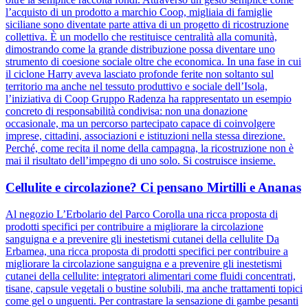
l’acquisto di un prodotto a marchio Coop, migliaia di famiglie
siciliane sono diventate parte attiva di un progetto di ricostruzione
collettiva. È un modello che restituisce centralità alla comunità,
dimostrando come la grande distribuzione possa diventare uno
strumento di coesione sociale oltre che economica. In una fase in cui
il ciclone Harry aveva lasciato profonde ferite non soltanto sul
territorio ma anche nel tessuto produttivo e sociale dell’Isola,
l’iniziativa di Coop Gruppo Radenza ha rappresentato un esempio
concreto di responsabilità condivisa: non una donazione
occasionale, ma un percorso partecipato capace di coinvolgere
imprese, cittadini, associazioni e istituzioni nella stessa direzione.
Perché, come recita il nome della campagna, la ricostruzione non è
mai il risultato dell’impegno di uno solo. Si costruisce insieme.
Cellulite e circolazione? Ci pensano Mirtilli e Ananas
Al negozio L’Erbolario del Parco Corolla una ricca proposta di
prodotti specifici per contribuire a migliorare la circolazione
sanguigna e a prevenire gli inestetismi cutanei della cellulite Da
Erbamea, una ricca proposta di prodotti specifici per contribuire a
migliorare la circolazione sanguigna e a prevenire gli inestetismi
cutanei della cellulite: integratori alimentari come fluidi concentrati,
tisane, capsule vegetali o bustine solubili, ma anche trattamenti topici
come gel o unguenti. Per contrastare la sensazione di gambe pesanti