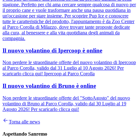
stagione. Perfetto per chi ama cercare sempre qualcosa di nuovo per
il proprio cane e vuole trasformare anche una pausa quotidiana in
un'occasione per stare insieme. Per scoprire Pup Ice e conoscere
tutte le caratteristiche del prodotto, l'appuntamento è da Zoo Center
al Parco Corolla di Milazzo, dove trovare tante proposte dedicate
alla cura, al benessere e alla vita quotidiana degli animali da
compagnia.
Il nuovo volantino di Ipercoop è online
Non perdere le straordinarie offerte del nuovo volantino di Ipercoop
al Parco Corolla, valido dal 31 Luglio al 10 Agosto 2026! Per
scaricarlo clicca qui! Ipercoop al Parco Corolla
Il nuovo volantino di Bruno è online
Non perdere le straordinarie offerte del "SottoAgosto" del nuovo
volantino di Bruno al Parco Corolla, valido dal 30 Luglio al 19
Agosto 2026! Per scaricarlo clicca qui!
Torna alle news
Aspettando Sanremo