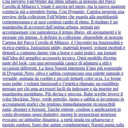
Una preview Fall/Winter dal ritmo urbano al negozio del Parco
Corolla di Milazzo L’estate è ancora nel pieno, ma la nuova stagione
comincia già a prendere forma. Con Dynamic, Carpisa presenta una
preview della collezione Fall/Winter che guarda alla quotidianità
contemporanea e ai suoi continui cambi di ritmo. Il risultato è un
guardaroba di accessori dall’anima urbana, pensati per
accompagnare con naturalezza il tempo libero, gli spostamenti e le
giornate più intense. A definire la collezione, disponibile al negozio
Carpisa del Parco Corolla di Milazzo, è l’incontro tra funzionalità e
ricerca estetica. Ispirazioni utility, materiali leggeri, volumi morbidi e
dettagli a contrasto danno vita a borse e zaini pratici, ma lontani
dall’idea del semplice accessorio tecnico. Ogni modello diventa
parte del look, con una personalità capace di adattarsi a stili e
occasioni differenti. La linea Naomi interpreta il lato più essenziale
di Dynamic.Nero, oliva e sabbia costruiscono una palette naturale e
versatile, animata da cordini e piccoli dettagli color ocra. Le forme
sono pulite, i volumi funzionali e l’estetica rilassata: un equilibrio
pensato per chi ama accessori facili da indossare e da inserire nel
guardaroba quotidiano. Più decisa e giocosa, Babe sceglie invece il
color blocking. Nero, verde petrolio, fango e sabbia si incontrano in
accostamenti grafici che rendono immediatamente riconoscibili
zaini, shopper e borsoni. Tasche esterne, coulisse e applicazioni in
corda diventano segni distintivi, mentre le proporzioni generose
evocano un’attitudine dinamica, a metà strada tra urbanwear e
mondo outdoor. Sono due anime complementari: Naomi punta sulla