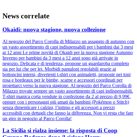
News correlate
Okaidi: nuova stagione, nuova collezione
Al negozio del Parco Corolla di Milazzo un assaggio di autunno con
un vasto assortimento di capi indispensabili per i bambini dai 3 mesi
ai 12 anni Le prime novità di Okaidi per la nuova stagione Autunno
Inverno per bambini da 3 mesi a 12 anni sono già arrivate in
negozio. Delicata e di tendenza, propone un guardaroba completo
sia per lui che per lei. Morbidi pantaloni regolabili grazie ai
bottoncini interni, divertenti t-shirt con animaletti, proposte nei toni
rosa e bordeaux per le bimbe, scarpe e accessori coordinati per
proiettarci verso la nuova stagione. Al negozio del Parco Corolla di
Milazzo trovate sempre un vasto assortimento di capi indispensabili.
T-shirt manica corta vendute in confezione da 2 al prezzo di 9,99€,
oppure con i personaggi più amati da bambini (Pokémon o Stitch)
senza dimenticare i calzini, l’intimo e gli accessori a prezzi
accessibili con dettagli che fanno la differenza. Non vi resta che fare
un giro in negozio al Parco Corolla!
La Sicilia si rialza insieme: la risposta di Coop