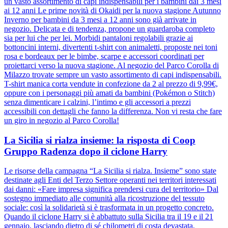
un vasto assortimento di capi indispensabili per i bambini dai 3 mesi
ai 12 anni Le prime novità di Okaidi per la nuova stagione Autunno
Inverno per bambini da 3 mesi a 12 anni sono già arrivate in
negozio. Delicata e di tendenza, propone un guardaroba completo
sia per lui che per lei. Morbidi pantaloni regolabili grazie ai
bottoncini interni, divertenti t-shirt con animaletti, proposte nei toni
rosa e bordeaux per le bimbe, scarpe e accessori coordinati per
proiettarci verso la nuova stagione. Al negozio del Parco Corolla di
Milazzo trovate sempre un vasto assortimento di capi indispensabili.
T-shirt manica corta vendute in confezione da 2 al prezzo di 9,99€,
oppure con i personaggi più amati da bambini (Pokémon o Stitch)
senza dimenticare i calzini, l’intimo e gli accessori a prezzi
accessibili con dettagli che fanno la differenza. Non vi resta che fare
un giro in negozio al Parco Corolla!
La Sicilia si rialza insieme: la risposta di Coop
Gruppo Radenza dopo il ciclone Harry
Le risorse della campagna “La Sicilia si rialza. Insieme” sono state
destinate agli Enti del Terzo Settore operanti nei territori interessati
dai danni: «Fare impresa significa prendersi cura del territorio» Dal
sostegno immediato alle comunità alla ricostruzione del tessuto
sociale: così la solidarietà si è trasformata in un progetto concreto.
Quando il ciclone Harry si è abbattuto sulla Sicilia tra il 19 e il 21
gennaio, lasciando dietro di sé chilometri di costa devastata,