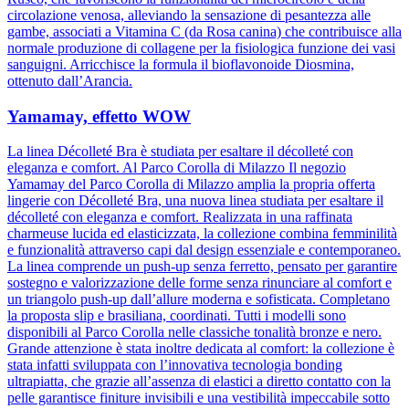
circolazione venosa, alleviando la sensazione di pesantezza alle
gambe, associati a Vitamina C (da Rosa canina) che contribuisce alla
normale produzione di collagene per la fisiologica funzione dei vasi
sanguigni. Arricchisce la formula il bioflavonoide Diosmina,
ottenuto dall’Arancia.
Yamamay, effetto WOW
La linea Décolleté Bra è studiata per esaltare il décolleté con
eleganza e comfort. Al Parco Corolla di Milazzo Il negozio
Yamamay del Parco Corolla di Milazzo amplia la propria offerta
lingerie con Décolleté Bra, una nuova linea studiata per esaltare il
décolleté con eleganza e comfort. Realizzata in una raffinata
charmeuse lucida ed elasticizzata, la collezione combina femminilità
e funzionalità attraverso capi dal design essenziale e contemporaneo.
La linea comprende un push-up senza ferretto, pensato per garantire
sostegno e valorizzazione delle forme senza rinunciare al comfort e
un triangolo push-up dall’allure moderna e sofisticata. Completano
la proposta slip e brasiliana, coordinati. Tutti i modelli sono
disponibili al Parco Corolla nelle classiche tonalità bronze e nero.
Grande attenzione è stata inoltre dedicata al comfort: la collezione è
stata infatti sviluppata con l’innovativa tecnologia bonding
ultrapiatta, che grazie all’assenza di elastici a diretto contatto con la
pelle garantisce finiture invisibili e una vestibilità impeccabile sotto