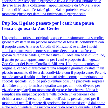
accessori. Per scoprire le proposte Altavia e lasciarsi ispirare dalle
diverse linee della collezione, l'appuntamento è da OVS al Parco
Corolla di Milazzo: l'estate è già iniziata e potrebbe essere il
momento giusto per dare una rinfrescata al proprio stile.
Pup Ice, il gelato pensato per i cani: una pausa
fresca e golosa da Zoo Center
Un prodotto curioso e originale, capace di trasformare una semplice
giornata d'estate in un piccolo momento di festa da condividere con
il proprio cane. Al Parco Corolla di Milazzo E se anche i nostri
amici a quattro zampe potessero concedersi una pausa fresca e
golosa durante le calde giornate estive? È l'idea alla base di Pup Ice,
il gelato pensato appositamente per i cani e proposto dal negozio
Zoo Center del Parco Corolla di Milazzo. Un prodotto curioso e
originale, capace di trasformare una semplice giornata d'estate in un
piccolo momento di festa da condividere con il proprio cane. Perché,
quando arriva il caldo, anche i nostri fedeli compagni meritano una
coccola speciale. Pup Ice può diventare così una piacevole sorpresa
da offrire al proprio amico a quattro zampe, un modo diverso per
viziarlo e regalargli un momento di gusto e freschezza. L'idea è
semplice ma simpatica: portare nella ciotola un'esperienza che
richiama uno dei dessert più amati dell'estate, pensata però per il
mondo dei pet. È il genere di prodotto che incuriosisce già dal nome
e che può diventare una piccola novità da provare durante la bella