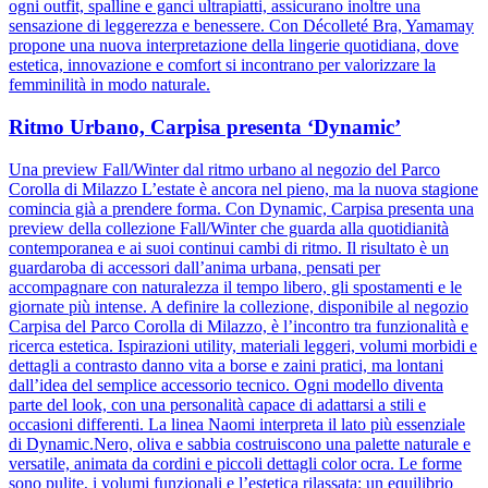
ogni outfit, spalline e ganci ultrapiatti, assicurano inoltre una
sensazione di leggerezza e benessere. Con Décolleté Bra, Yamamay
propone una nuova interpretazione della lingerie quotidiana, dove
estetica, innovazione e comfort si incontrano per valorizzare la
femminilità in modo naturale.
Ritmo Urbano, Carpisa presenta ‘Dynamic’
Una preview Fall/Winter dal ritmo urbano al negozio del Parco
Corolla di Milazzo L’estate è ancora nel pieno, ma la nuova stagione
comincia già a prendere forma. Con Dynamic, Carpisa presenta una
preview della collezione Fall/Winter che guarda alla quotidianità
contemporanea e ai suoi continui cambi di ritmo. Il risultato è un
guardaroba di accessori dall’anima urbana, pensati per
accompagnare con naturalezza il tempo libero, gli spostamenti e le
giornate più intense. A definire la collezione, disponibile al negozio
Carpisa del Parco Corolla di Milazzo, è l’incontro tra funzionalità e
ricerca estetica. Ispirazioni utility, materiali leggeri, volumi morbidi e
dettagli a contrasto danno vita a borse e zaini pratici, ma lontani
dall’idea del semplice accessorio tecnico. Ogni modello diventa
parte del look, con una personalità capace di adattarsi a stili e
occasioni differenti. La linea Naomi interpreta il lato più essenziale
di Dynamic.Nero, oliva e sabbia costruiscono una palette naturale e
versatile, animata da cordini e piccoli dettagli color ocra. Le forme
sono pulite, i volumi funzionali e l’estetica rilassata: un equilibrio