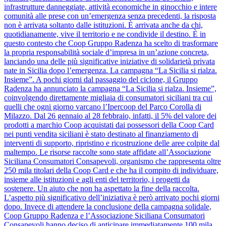
infrastrutture danneggiate, attività economiche in ginocchio e intere
comunità alle prese con un’emergenza senza precedenti, la risposta
non è arrivata soltanto dalle istituzioni. È arrivata anche da chi,
quotidianamente, vive il territorio e ne condivide il destino. È in
questo contesto che Coop Gruppo Radenza ha scelto di trasformare
la propria responsabilità sociale d’impresa in un’azione concreta,
lanciando una delle più significative iniziative di solidarietà privata
nate in Sicilia dopo l’emergenza. La campagna “La Sicilia si rialza.
Insieme”. A pochi giorni dal passaggio del ciclone, il Gruppo
Radenza ha annunciato la campagna “La Sicilia si rialza. Insieme”,
coinvolgendo direttamente migliaia di consumatori siciliani tra cui
quelli che ogni giorno varcano l’Ipercoop del Parco Corolla di
Milazzo. Dal 26 gennaio al 28 febbraio, infatti, il 5% del valore dei
prodotti a marchio Coop acquistati dai possessori della Coop Card
nei punti vendita siciliani è stato destinato al finanziamento di
interventi di supporto, ripristino e ricostruzione delle aree colpite dal
maltempo. Le risorse raccolte sono state affidate all’Associazione
Siciliana Consumatori Consapevoli, organismo che rappresenta oltre
250 mila titolari della Coop Card e che ha il compito di individuare,
insieme alle istituzioni e agli enti del territorio, i progetti da
sostenere. Un aiuto che non ha aspettato la fine della raccolta.
L’aspetto più significativo dell’iniziativa è però arrivato pochi giorni
dopo. Invece di attendere la conclusione della campagna solidale,
Coop Gruppo Radenza e l’Associazione Siciliana Consumatori
Consapevoli hanno deciso di anticipare immediatamente 100 mila