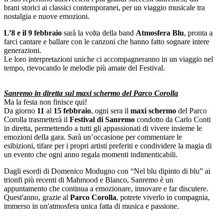
brani storici ai classici contemporanei, per un viaggio musicale tra
nostalgia e nuove emozioni.
L’8 e il 9 febbraio
sarà la volta della band
Atmosfera Blu
, pronta a
farci cantare e ballare con le canzoni che hanno fatto sognare intere
generazioni.
Le loro interpretazioni uniche ci accompagneranno in un viaggio nel
tempo, rievocando le melodie più amate del Festival.
Sanremo in diretta sul maxi schermo del Parco Corolla
Ma la festa non finisce qui!
Da giorno
11
al
15 febbraio
, ogni sera il
maxi schermo
del Parco
Corolla trasmetterà il
Festival di Sanremo
condotto da Carlo Conti
in diretta, permettendo a tutti gli appassionati di vivere insieme le
emozioni della gara. Sarà un’occasione per commentare le
esibizioni, tifare per i propri artisti preferiti e condividere la magia di
un evento che ogni anno regala momenti indimenticabili.
Dagli esordi di Domenico Modugno con “Nel blu dipinto di blu” ai
trionfi più recenti di Mahmood e Blanco, Sanremo è un
appuntamento che continua a emozionare, innovare e far discutere.
Quest'anno, grazie al
Parco Corolla
, potrete viverlo in compagnia,
immerso in un'atmosfera unica fatta di musica e passione.