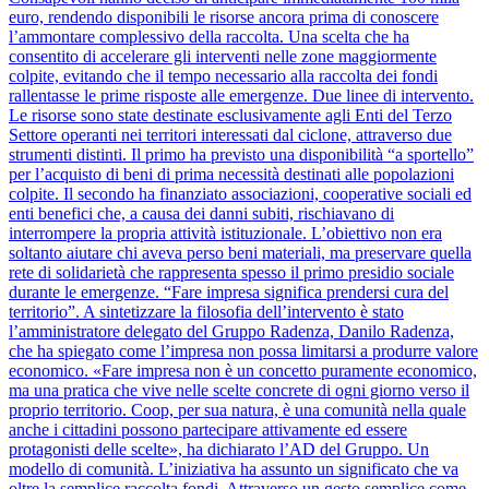
euro, rendendo disponibili le risorse ancora prima di conoscere
l’ammontare complessivo della raccolta. Una scelta che ha
consentito di accelerare gli interventi nelle zone maggiormente
colpite, evitando che il tempo necessario alla raccolta dei fondi
rallentasse le prime risposte alle emergenze. Due linee di intervento.
Le risorse sono state destinate esclusivamente agli Enti del Terzo
Settore operanti nei territori interessati dal ciclone, attraverso due
strumenti distinti. Il primo ha previsto una disponibilità “a sportello”
per l’acquisto di beni di prima necessità destinati alle popolazioni
colpite. Il secondo ha finanziato associazioni, cooperative sociali ed
enti benefici che, a causa dei danni subiti, rischiavano di
interrompere la propria attività istituzionale. L’obiettivo non era
soltanto aiutare chi aveva perso beni materiali, ma preservare quella
rete di solidarietà che rappresenta spesso il primo presidio sociale
durante le emergenze. “Fare impresa significa prendersi cura del
territorio”. A sintetizzare la filosofia dell’intervento è stato
l’amministratore delegato del Gruppo Radenza, Danilo Radenza,
che ha spiegato come l’impresa non possa limitarsi a produrre valore
economico. «Fare impresa non è un concetto puramente economico,
ma una pratica che vive nelle scelte concrete di ogni giorno verso il
proprio territorio. Coop, per sua natura, è una comunità nella quale
anche i cittadini possono partecipare attivamente ed essere
protagonisti delle scelte», ha dichiarato l’AD del Gruppo. Un
modello di comunità. L’iniziativa ha assunto un significato che va
oltre la semplice raccolta fondi. Attraverso un gesto semplice come