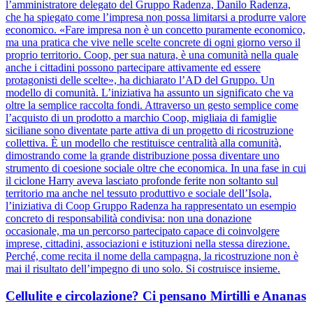
l’amministratore delegato del Gruppo Radenza, Danilo Radenza,
che ha spiegato come l’impresa non possa limitarsi a produrre valore
economico. «Fare impresa non è un concetto puramente economico,
ma una pratica che vive nelle scelte concrete di ogni giorno verso il
proprio territorio. Coop, per sua natura, è una comunità nella quale
anche i cittadini possono partecipare attivamente ed essere
protagonisti delle scelte», ha dichiarato l’AD del Gruppo. Un
modello di comunità. L’iniziativa ha assunto un significato che va
oltre la semplice raccolta fondi. Attraverso un gesto semplice come
l’acquisto di un prodotto a marchio Coop, migliaia di famiglie
siciliane sono diventate parte attiva di un progetto di ricostruzione
collettiva. È un modello che restituisce centralità alla comunità,
dimostrando come la grande distribuzione possa diventare uno
strumento di coesione sociale oltre che economica. In una fase in cui
il ciclone Harry aveva lasciato profonde ferite non soltanto sul
territorio ma anche nel tessuto produttivo e sociale dell’Isola,
l’iniziativa di Coop Gruppo Radenza ha rappresentato un esempio
concreto di responsabilità condivisa: non una donazione
occasionale, ma un percorso partecipato capace di coinvolgere
imprese, cittadini, associazioni e istituzioni nella stessa direzione.
Perché, come recita il nome della campagna, la ricostruzione non è
mai il risultato dell’impegno di uno solo. Si costruisce insieme.
Cellulite e circolazione? Ci pensano Mirtilli e Ananas