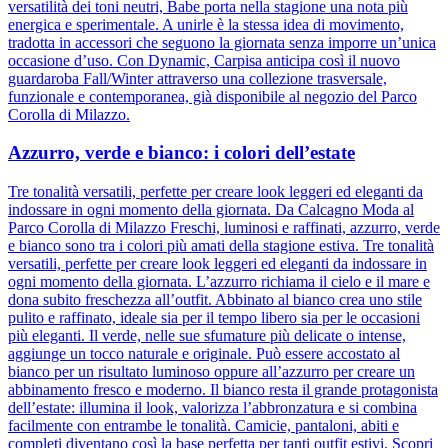
versatilità dei toni neutri, Babe porta nella stagione una nota più
energica e sperimentale. A unirle è la stessa idea di movimento,
tradotta in accessori che seguono la giornata senza imporre un’unica
occasione d’uso. Con Dynamic, Carpisa anticipa così il nuovo
guardaroba Fall/Winter attraverso una collezione trasversale,
funzionale e contemporanea, già disponibile al negozio del Parco
Corolla di Milazzo.
Azzurro, verde e bianco: i colori dell’estate
Tre tonalità versatili, perfette per creare look leggeri ed eleganti da
indossare in ogni momento della giornata. Da Calcagno Moda al
Parco Corolla di Milazzo Freschi, luminosi e raffinati, azzurro, verde
e bianco sono tra i colori più amati della stagione estiva. Tre tonalità
versatili, perfette per creare look leggeri ed eleganti da indossare in
ogni momento della giornata. L’azzurro richiama il cielo e il mare e
dona subito freschezza all’outfit. Abbinato al bianco crea uno stile
pulito e raffinato, ideale sia per il tempo libero sia per le occasioni
più eleganti. Il verde, nelle sue sfumature più delicate o intense,
aggiunge un tocco naturale e originale. Può essere accostato al
bianco per un risultato luminoso oppure all’azzurro per creare un
abbinamento fresco e moderno. Il bianco resta il grande protagonista
dell’estate: illumina il look, valorizza l’abbronzatura e si combina
facilmente con entrambe le tonalità. Camicie, pantaloni, abiti e
completi diventano così la base perfetta per tanti outfit estivi. Scopri