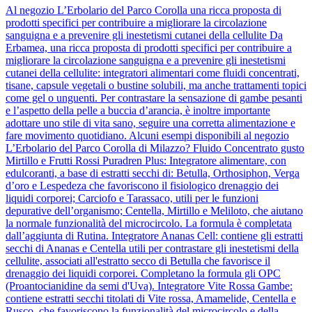
Al negozio L’Erbolario del Parco Corolla una ricca proposta di
prodotti specifici per contribuire a migliorare la circolazione
sanguigna e a prevenire gli inestetismi cutanei della cellulite Da
Erbamea, una ricca proposta di prodotti specifici per contribuire a
migliorare la circolazione sanguigna e a prevenire gli inestetismi
cutanei della cellulite: integratori alimentari come fluidi concentrati,
tisane, capsule vegetali o bustine solubili, ma anche trattamenti topici
come gel o unguenti. Per contrastare la sensazione di gambe pesanti
e l’aspetto della pelle a buccia d’arancia, è inoltre importante
adottare uno stile di vita sano, seguire una corretta alimentazione e
fare movimento quotidiano. Alcuni esempi disponibili al negozio
L’Erbolario del Parco Corolla di Milazzo? Fluido Concentrato gusto
Mirtillo e Frutti Rossi Puradren Plus: Integratore alimentare, con
edulcoranti, a base di estratti secchi di: Betulla, Orthosiphon, Verga
d’oro e Lespedeza che favoriscono il fisiologico drenaggio dei
liquidi corporei; Carciofo e Tarassaco, utili per le funzioni
depurative dell’organismo; Centella, Mirtillo e Meliloto, che aiutano
la normale funzionalità del microcircolo. La formula è completata
dall’aggiunta di Rutina. Integratore Ananas Cell: contiene gli estratti
secchi di Ananas e Centella utili per contrastare gli inestetismi della
cellulite, associati all'estratto secco di Betulla che favorisce il
drenaggio dei liquidi corporei. Completano la formula gli OPC
(Proantocianidine da semi d'Uva). Integratore Vite Rossa Gambe:
contiene estratti secchi titolati di Vite rossa, Amamelide, Centella e
Rusco, che favoriscono la funzionalità del microcircolo e della