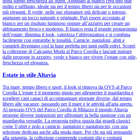
dona subito freschezza all’outfit. Abbinato al bianco crea uno stile
pulito e raffinato, ideale sia per il tempo libero sia per le occasioni
più eleganti. Il verde, nelle sue sfumature più delicate o intense,
aggiunge un tocco naturale e originale. Può essere accostato al
bianco per un risultato luminoso oppure all’azzurro per creare un
abbinamento fresco e moderno. Il bianco resta il grande protagonista
dell’estate: illumina il look, valorizza l’abbronzatura e si combina
facilmente con entrambe le tonalità. Camicie, pantaloni, abiti e
completi diventano così la base perfetta per tanti outfit estivi. Scopri
la collezione di Calcagno Moda al Parco Corolla e lasciati ispirare
dalle proposte in azzurro, verde e bianco per vivere l’estate con stile,
freschezza ed eleganza.
Estate in stile Altavia
Tra mare, tempo libero e sport, il look si rinnova da OVS al Parco
Corolla L'estate è il momento giusto per alleggerire il guardaroba e
scegliere capi capaci di accompagnare giornate diverse, dal tempo
libero alle vacanze, passando per il mare e le attività all'aria aperta.
Al negozio OVS del Parco Corolla di Milazzo il mondo Altavia
propone diverse ispirazioni per affrontare la bella stagione con un
guardaroba versatile. La proposta estiva spazia dai grandi classici
come T-shirt e polo a camicie, pantaloni e pantaloncini, con una
selezione dedicata anche alla moda mare. Per chi sta già pensando
alla spiaggia, la collezione comprende costumi slip e costumi