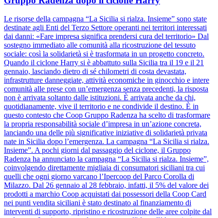
Gruppo Radenza dopo il ciclone Harry
Le risorse della campagna “La Sicilia si rialza. Insieme” sono state
destinate agli Enti del Terzo Settore operanti nei territori interessati
dai danni: «Fare impresa significa prendersi cura del territorio» Dal
sostegno immediato alle comunità alla ricostruzione del tessuto
sociale: così la solidarietà si è trasformata in un progetto concreto.
Quando il ciclone Harry si è abbattuto sulla Sicilia tra il 19 e il 21
gennaio, lasciando dietro di sé chilometri di costa devastata,
infrastrutture danneggiate, attività economiche in ginocchio e intere
comunità alle prese con un’emergenza senza precedenti, la risposta
non è arrivata soltanto dalle istituzioni. È arrivata anche da chi,
quotidianamente, vive il territorio e ne condivide il destino. È in
questo contesto che Coop Gruppo Radenza ha scelto di trasformare
la propria responsabilità sociale d’impresa in un’azione concreta,
lanciando una delle più significative iniziative di solidarietà privata
nate in Sicilia dopo l’emergenza. La campagna “La Sicilia si rialza.
Insieme”. A pochi giorni dal passaggio del ciclone, il Gruppo
Radenza ha annunciato la campagna “La Sicilia si rialza. Insieme”,
coinvolgendo direttamente migliaia di consumatori siciliani tra cui
quelli che ogni giorno varcano l’Ipercoop del Parco Corolla di
Milazzo. Dal 26 gennaio al 28 febbraio, infatti, il 5% del valore dei
prodotti a marchio Coop acquistati dai possessori della Coop Card
nei punti vendita siciliani è stato destinato al finanziamento di
interventi di supporto, ripristino e ricostruzione delle aree colpite dal