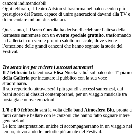
canzoni indimenticabili.
Ogni febbraio, il Teatro Ariston si trasforma nel palcoscenico più
prestigioso del Paese, capace di unire generazioni davanti alla TV e
di far cantare milioni di spettatori.
Quest'anno, il
Parco Corolla
ha deciso di celebrare l’attesa della
kermesse sanremese con un
evento speciale gratuito
, trasformando
la Galleria in un vero e proprio salotto musicale, dove vivere
l’emozione delle grandi canzoni che hanno segnato la storia del
Festival.
Tre serate live per rivivere i successi sanremesi
Il
7 febbraio
la talentuosa
Elisa Niceta
salirà sul palco del
1° piano
della Galleria
per incantare il pubblico con la sua voce
straordinaria.
Il suo repertorio attraverserà i più grandi successi sanremesi, dai
brani storici ai classici contemporanei, per un viaggio musicale tra
nostalgia e nuove emozioni.
L’8 e il 9 febbraio
sarà la volta della band
Atmosfera Blu
, pronta a
farci cantare e ballare con le canzoni che hanno fatto sognare intere
generazioni.
Le loro interpretazioni uniche ci accompagneranno in un viaggio nel
tempo, rievocando le melodie più amate del Festival.