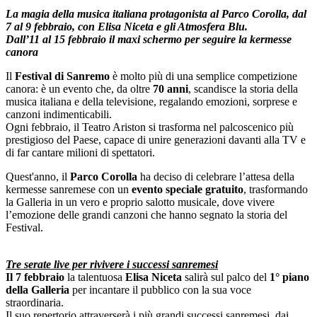
La magia della musica italiana protagonista al Parco Corolla, dal
7 al 9 febbraio, con Elisa Niceta e gli Atmosfera Blu.
Dall’11 al 15 febbraio il maxi schermo per seguire la kermesse
canora
Il
Festival di Sanremo
è molto più di una semplice competizione
canora: è un evento che, da oltre
70 anni
, scandisce la storia della
musica italiana e della televisione, regalando emozioni, sorprese e
canzoni indimenticabili.
Ogni febbraio, il Teatro Ariston si trasforma nel palcoscenico più
prestigioso del Paese, capace di unire generazioni davanti alla TV e
di far cantare milioni di spettatori.
Quest'anno, il
Parco Corolla
ha deciso di celebrare l’attesa della
kermesse sanremese con un
evento speciale gratuito
, trasformando
la Galleria in un vero e proprio salotto musicale, dove vivere
l’emozione delle grandi canzoni che hanno segnato la storia del
Festival.
Tre serate live per rivivere i successi sanremesi
Il
7 febbraio
la talentuosa
Elisa Niceta
salirà sul palco del
1° piano
della Galleria
per incantare il pubblico con la sua voce
straordinaria.
Il suo repertorio attraverserà i più grandi successi sanremesi, dai