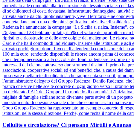
Le risorse della campagna “La Sicilia si rialza. Insieme” sono state dest
immediato alle comunità alla ricostruzione del tessuto sociale: così la s
di sé chilometri di costa devastata, infrastrutture danneggiate, attivit
arrivata anche da chi, quotidianamente, vive il territorio e ne condiv
concreta, lanciando una delle più significative iniziative di solidariet
Radenza ha annunciato la campagna “La Sicilia si rialza. Insieme”, coi
26 gennaio al 28 febbraio, infatti, il 5% del valore dei prodotti a marc
ripristino e ricostruzione delle aree colpite dal maltempo. Le risorse 
Card e che ha il compito di individuare, insieme alle istituzioni e agli e
arrivato pochi giorni dopo. Invece di attendere la conclusione dell
100 mila euro, rendendo disponibili le risorse ancora prima di conosce
che il tempo necessario alla raccolta dei fondi rallentasse le prime risp
interessati dal ciclone, attraverso due strumenti distinti. Il primo ha pr
associazioni, cooperative sociali ed enti benefici che, a causa dei danni
preservare quella rete di solidarietà che rappresenta spesso il primo pre
l’amministratore delegato del Gruppo Radenza, Danilo Radenza, che 
pratica che vive nelle scelte concrete di ogni giorno verso il proprio t
ha dichiarato l’AD del Gruppo. Un modello di comunità. L’iniziativa h
migliaia di famiglie siciliane sono diventate parte attiva di un progett
uno strumento di coesione sociale oltre che economica. In una fase in cu
Coop Gruppo Radenza ha rappresentato un esempio concreto di responsa
istituzioni nella stessa direzione. Perché, come recita il nome della ca
Cellulite e circolazione? Ci pensano Mirtilli e Ananas