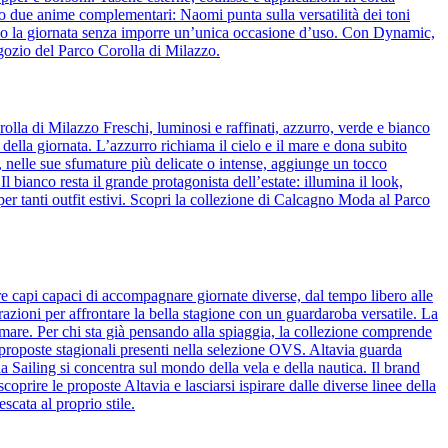
o due anime complementari: Naomi punta sulla versatilità dei toni
guono la giornata senza imporre un’unica occasione d’uso. Con Dynamic,
egozio del Parco Corolla di Milazzo.
olla di Milazzo Freschi, luminosi e raffinati, azzurro, verde e bianco
 della giornata. L’azzurro richiama il cielo e il mare e dona subito
de, nelle sue sfumature più delicate o intense, aggiunge un tocco
bianco resta il grande protagonista dell’estate: illumina il look,
per tanti outfit estivi. Scopri la collezione di Calcagno Moda al Parco
re capi capaci di accompagnare giornate diverse, dal tempo libero alle
azioni per affrontare la bella stagione con un guardaroba versatile. La
 mare. Per chi sta già pensando alla spiaggia, la collezione comprende
 proposte stagionali presenti nella selezione OVS. Altavia guarda
ia Sailing si concentra sul mondo della vela e della nautica. Il brand
coprire le proposte Altavia e lasciarsi ispirare dalle diverse linee della
scata al proprio stile.