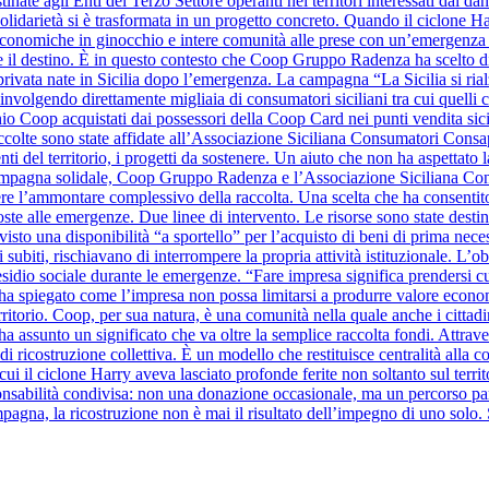
inate agli Enti del Terzo Settore operanti nei territori interessati dai d
olidarietà si è trasformata in un progetto concreto. Quando il ciclone Harr
à economiche in ginocchio e intere comunità alle prese con un’emergenza se
ide il destino. È in questo contesto che Coop Gruppo Radenza ha scelto di
à privata nate in Sicilia dopo l’emergenza. La campagna “La Sicilia si ri
nvolgendo direttamente migliaia di consumatori siciliani tra cui quelli
hio Coop acquistati dai possessori della Coop Card nei punti vendita sicil
raccolte sono state affidate all’Associazione Siciliana Consumatori Cons
nti del territorio, i progetti da sostenere. Un aiuto che non ha aspettato la
a campagna solidale, Coop Gruppo Radenza e l’Associazione Siciliana C
re l’ammontare complessivo della raccolta. Una scelta che ha consentito
oste alle emergenze. Due linee di intervento. Le risorse sono state destin
evisto una disponibilità “a sportello” per l’acquisto di beni di prima nece
 subiti, rischiavano di interrompere la propria attività istituzionale. L’o
sidio sociale durante le emergenze. “Fare impresa significa prendersi cura 
ha spiegato come l’impresa non possa limitarsi a produrre valore eco
erritorio. Coop, per sua natura, è una comunità nella quale anche i cittad
a assunto un significato che va oltre la semplice raccolta fondi. Attra
o di ricostruzione collettiva. È un modello che restituisce centralità al
i il ciclone Harry aveva lasciato profonde ferite non soltanto sul territo
bilità condivisa: non una donazione occasionale, ma un percorso parte
mpagna, la ricostruzione non è mai il risultato dell’impegno di uno solo. 