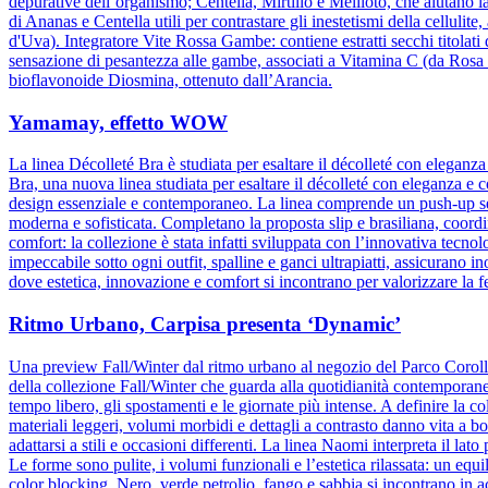
depurative dell’organismo; Centella, Mirtillo e Meliloto, che aiutano l
di Ananas e Centella utili per contrastare gli inestetismi della celluli
d'Uva). Integratore Vite Rossa Gambe: contiene estratti secchi titolati
sensazione di pesantezza alle gambe, associati a Vitamina C (da Rosa c
bioflavonoide Diosmina, ottenuto dall’Arancia.
Yamamay, effetto WOW
La linea Décolleté Bra è studiata per esaltare il décolleté con elegan
Bra, una nuova linea studiata per esaltare il décolleté con eleganza e 
design essenziale e contemporaneo. La linea comprende un push-up senz
moderna e sofisticata. Completano la proposta slip e brasiliana, coordin
comfort: la collezione è stata infatti sviluppata con l’innovativa tecnolog
impeccabile sotto ogni outfit, spalline e ganci ultrapiatti, assicuran
dove estetica, innovazione e comfort si incontrano per valorizzare la 
Ritmo Urbano, Carpisa presenta ‘Dynamic’
Una preview Fall/Winter dal ritmo urbano al negozio del Parco Corol
della collezione Fall/Winter che guarda alla quotidianità contemporane
tempo libero, gli spostamenti e le giornate più intense. A definire la col
materiali leggeri, volumi morbidi e dettagli a contrasto danno vita a b
adattarsi a stili e occasioni differenti. La linea Naomi interpreta il la
Le forme sono pulite, i volumi funzionali e l’estetica rilassata: un equ
color blocking. Nero, verde petrolio, fango e sabbia si incontrano in 