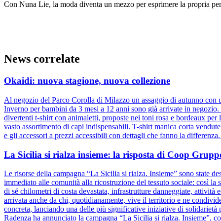
Con Nuna Lie, la moda diventa un mezzo per esprimere la propria perso
News correlate
Okaidi: nuova stagione, nuova collezione
Al negozio del Parco Corolla di Milazzo un assaggio di autunno con un
Inverno per bambini da 3 mesi a 12 anni sono già arrivate in negozio. D
divertenti t-shirt con animaletti, proposte nei toni rosa e bordeaux pe
vasto assortimento di capi indispensabili. T-shirt manica corta vendut
e gli accessori a prezzi accessibili con dettagli che fanno la differenz
La Sicilia si rialza insieme: la risposta di Coop Gru
Le risorse della campagna “La Sicilia si rialza. Insieme” sono state dest
immediato alle comunità alla ricostruzione del tessuto sociale: così la s
di sé chilometri di costa devastata, infrastrutture danneggiate, attivit
arrivata anche da chi, quotidianamente, vive il territorio e ne condiv
concreta, lanciando una delle più significative iniziative di solidariet
Radenza ha annunciato la campagna “La Sicilia si rialza. Insieme”, coi