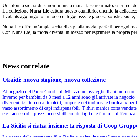
Una donna sicura di sé non rinuncia mai al fascino innato, esprimendo
La collezione
Nuna Lie
cattura questo equilibrio, unendo la delicatezz
I volants aggiungono un tocco di leggerezza e giocosa sofisticazione,
Nuna Lie offre un’ampia scelta di capi alla moda, perfetti per ogni mom
Con Nuna Lie, la moda diventa un mezzo per esprimere la propria perso
News correlate
Okaidi: nuova stagione, nuova collezione
Al negozio del Parco Corolla di Milazzo un assaggio di autunno con un
Inverno per bambini da 3 mesi a 12 anni sono già arrivate in negozio. D
divertenti t-shirt con animaletti, proposte nei toni rosa e bordeaux pe
vasto assortimento di capi indispensabili. T-shirt manica corta vendut
e gli accessori a prezzi accessibili con dettagli che fanno la differenz
La Sicilia si rialza insieme: la risposta di Coop Gru