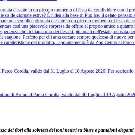
ornata d'estate in un piccolo momento di festa da condividere con il pro
e calde giornate estive? È l'idea alla base di Pup Ice, il gelato pensat
mare una semplice giornata d'estate in un piccolo momento di festa da co
entare così una piacevole sorpresa da offrire al proprio amico a quattr
sperienza che richiama uno dei dessert più amati dell'estate, pensata per
la stagione. Perfetto per chi ama cercare sempre qualcosa di nuovo per 
le caratteristiche del prodotto, l'appuntamento è da Zoo Center al Parco 
l Parco Corolla, valido dal 31 Luglio al 10 Agosto 2026! Per scaricarlo 
tino di Bruno al Parco Corolla, valido dal 30 Luglio al 19 Agosto 2026!
a dei fiori alla sobrietà dei toni neutri su bluse e pantaloni eleganti