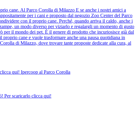
prio cane. Al Parco Corolla di Milazzo E se anche i nostri amici a
o appositamente per i cani e proposto dal negozio Zoo Center del Parco
ndividere con il proprio cane. Perché, quando arriva il caldo, anche i
o zampe, un modo diverso per viziarlo e regalargli un momento di gusto
ò per il mondo dei pet. È il genere di prodotto che incuriosisce già dal
il proprio cane e vuole trasformare anche una pausa quotidiana in
Corolla di Milazzo, dove trovare tante proposte dedicate alla cura, al
clicca qui! Ipercoop al Parco Corolla
 Per scaricarlo clicca qui!