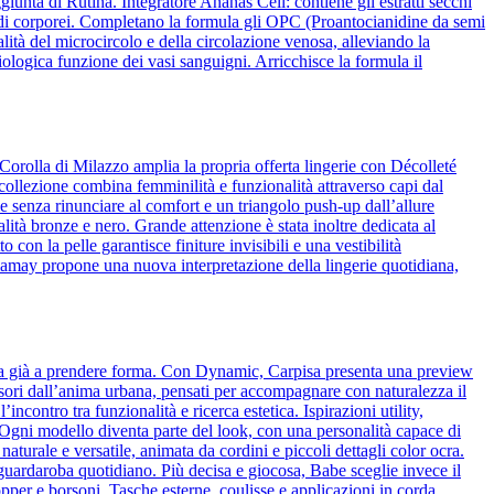
iunta di Rutina. Integratore Ananas Cell: contiene gli estratti secchi
liquidi corporei. Completano la formula gli OPC (Proantocianidine da semi
lità del microcircolo e della circolazione venosa, alleviando la
ologica funzione dei vasi sanguigni. Arricchisce la formula il
Corolla di Milazzo amplia la propria offerta lingerie con Décolleté
 collezione combina femminilità e funzionalità attraverso capi dal
 senza rinunciare al comfort e un triangolo push-up dall’allure
alità bronze e nero. Grande attenzione è stata inoltre dedicata al
o con la pelle garantisce finiture invisibili e una vestibilità
amamay propone una nuova interpretazione della lingerie quotidiana,
cia già a prendere forma. Con Dynamic, Carpisa presenta una preview
essori dall’anima urbana, pensati per accompagnare con naturalezza il
ncontro tra funzionalità e ricerca estetica. Ispirazioni utility,
o. Ogni modello diventa parte del look, con una personalità capace di
naturale e versatile, animata da cordini e piccoli dettagli color ocra.
l guardaroba quotidiano. Più decisa e giocosa, Babe sceglie invece il
pper e borsoni. Tasche esterne, coulisse e applicazioni in corda