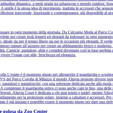
’attitudine dinamica, a metà strada tra urbanwear e mondo outdoor. Son
e. A unirle è la stessa idea di movimento, tradotta in accessori che se
ollezione trasversale, funzionale e contemporanea, già disponibile al n
 indossare in ogni momento della giornata. Da Calcagno Moda al Parco Cor
, perfette per creare look leggeri ed eleganti da indossare in ogni momento
to, ideale sia per il tempo libero sia per le occasioni più eleganti. Il ver
uminoso oppure all’azzurro per creare un abbinamento fresco e moderno. Il 
tà. Camicie, pantaloni, abiti e completi diventano così la base perfetta 
 vivere l’estate con stile, freschezza ed eleganza.
olla L'estate è il momento giusto per alleggerire il guardaroba e sceglie
 OVS del Parco Corolla di Milazzo il mondo Altavia propone diverse ispir
ie, pantaloni e pantaloncini, con una selezione dedicata anche alla moda
. A completare il guardaroba estivo ci sono anche capi in lino, una delle
ifferenti. Altavia Court è dedicata a chi ama tennis e padel, mentre Altav
bigliamento per la protezione solare, insieme a calzature e accessori. Per s
te è già iniziata e potrebbe essere il momento giusto per dare una rinfre
a e golosa da Zoo Center