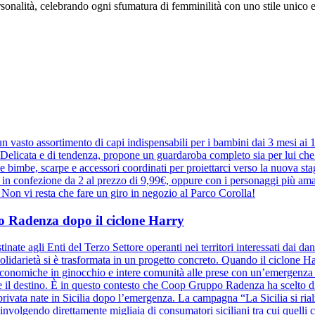
nalità, celebrando ogni sfumatura di femminilità con uno stile unico e
 vasto assortimento di capi indispensabili per i bambini dai 3 mesi ai
elicata e di tendenza, propone un guardaroba completo sia per lui che pe
r le bimbe, scarpe e accessori coordinati per proiettarci verso la nuova 
e in confezione da 2 al prezzo di 9,99€, oppure con i personaggi più ama
a. Non vi resta che fare un giro in negozio al Parco Corolla!
ppo Radenza dopo il ciclone Harry
inate agli Enti del Terzo Settore operanti nei territori interessati dai d
olidarietà si è trasformata in un progetto concreto. Quando il ciclone Harr
à economiche in ginocchio e intere comunità alle prese con un’emergenza se
ide il destino. È in questo contesto che Coop Gruppo Radenza ha scelto di
à privata nate in Sicilia dopo l’emergenza. La campagna “La Sicilia si ri
nvolgendo direttamente migliaia di consumatori siciliani tra cui quelli