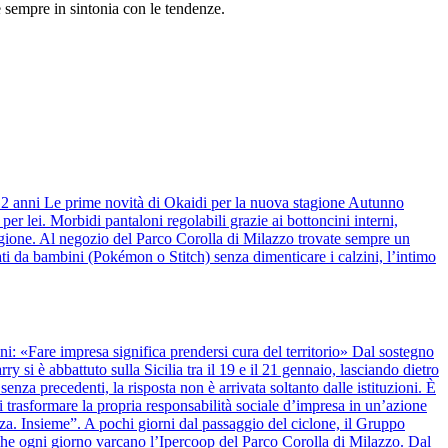
 sempre in sintonia con le tendenze.
 12 anni Le prime novità di Okaidi per la nuova stagione Autunno
r lei. Morbidi pantaloni regolabili grazie ai bottoncini interni,
stagione. Al negozio del Parco Corolla di Milazzo trovate sempre un
ti da bambini (Pokémon o Stitch) senza dimenticare i calzini, l’intimo
anni: «Fare impresa significa prendersi cura del territorio» Dal sostegno
y si è abbattuto sulla Sicilia tra il 19 e il 21 gennaio, lasciando dietro
nza precedenti, la risposta non è arrivata soltanto dalle istituzioni. È
 trasformare la propria responsabilità sociale d’impresa in un’azione
alza. Insieme”. A pochi giorni dal passaggio del ciclone, il Gruppo
 che ogni giorno varcano l’Ipercoop del Parco Corolla di Milazzo. Dal