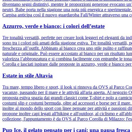
diventano segni distintivi, mentre le proporzioni generose evocano un
neutri, Babe porta nella stagione una nota più energica e sperimental
Carpisa anticipa così il nuovo guardaroba Fall/Winter attraverso una c
Azzurro, verde e bianco: i colori dell’estate
Tre tonalità versatili, perfette per creare look leggeri ed eleganti da
sono tra i colori più amati della stagione estiva. Tre tonalità versatili
freschezza all’outfit. Abbinato al bianco crea uno stile pulito e raffina
naturale e originale. Può essere accostato al bianco per un risultato l
valorizza l’abbronzatura e si combina facilmente con entrambe le tonali
Corolla e lasciati ispirare dalle proposte in azzurro, verde e bianco per
Estate in stile Altavia
Tra mare, tempo libero e sport, il look si rinnova da OVS al Parco Cor
vacanze, passando per il mare e le attività all'aria aperta. Al negozio
proposta estiva spazia dai grandi classici come T-shirt e polo a camic
costumi slip e costumi bermuda, oltre ad accessori e borse per il mare
inoltre al mondo dello sport con linee pensate per attività e passioni d
propone inoltre capi legati all'hiking e all'outdoor, al ciclismo e all'ab
collezione, l'appuntamento è da OVS al Parco Corolla di Milazzo: l'esta
Pup Ice, il gelato pensato per i cani: una pausa fresc