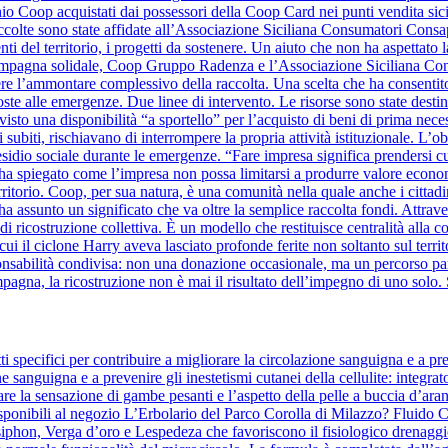
hio Coop acquistati dai possessori della Coop Card nei punti vendita sicil
raccolte sono state affidate all’Associazione Siciliana Consumatori Cons
nti del territorio, i progetti da sostenere. Un aiuto che non ha aspettato la
a campagna solidale, Coop Gruppo Radenza e l’Associazione Siciliana C
re l’ammontare complessivo della raccolta. Una scelta che ha consentito
oste alle emergenze. Due linee di intervento. Le risorse sono state destin
evisto una disponibilità “a sportello” per l’acquisto di beni di prima nece
 subiti, rischiavano di interrompere la propria attività istituzionale. L’o
sidio sociale durante le emergenze. “Fare impresa significa prendersi cura 
ha spiegato come l’impresa non possa limitarsi a produrre valore eco
erritorio. Coop, per sua natura, è una comunità nella quale anche i cittad
a assunto un significato che va oltre la semplice raccolta fondi. Attra
o di ricostruzione collettiva. È un modello che restituisce centralità al
i il ciclone Harry aveva lasciato profonde ferite non soltanto sul territo
bilità condivisa: non una donazione occasionale, ma un percorso parte
mpagna, la ricostruzione non è mai il risultato dell’impegno di uno solo. 
 specifici per contribuire a migliorare la circolazione sanguigna e a pre
ne sanguigna e a prevenire gli inestetismi cutanei della cellulite: integrat
re la sensazione di gambe pesanti e l’aspetto della pelle a buccia d’aranc
ponibili al negozio L’Erbolario del Parco Corolla di Milazzo? Fluido Co
osiphon, Verga d’oro e Lespedeza che favoriscono il fisiologico drenaggio