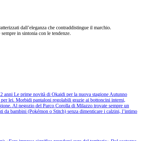
atterizzati dall’eleganza che contraddistingue il marchio.
 sempre in sintonia con le tendenze.
 12 anni Le prime novità di Okaidi per la nuova stagione Autunno
r lei. Morbidi pantaloni regolabili grazie ai bottoncini interni,
stagione. Al negozio del Parco Corolla di Milazzo trovate sempre un
ti da bambini (Pokémon o Stitch) senza dimenticare i calzini, l’intimo