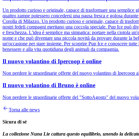
Un prodotto curioso e originale, capace di trasformare una semplice gi
quattro zampe potessero concedersi una pausa fresca e golosa durante l
Corolla di Milazzo. Un prodotto curioso e originale, capace di trasfor
nostri fedeli compagni meritano una coccola speciale. Pup Ice può div
e freschezza. L'idea è semplice ma simpatica: portare nella ciotola un'e
nome e che può diventare una piccola novità da provare durante la bel
un'occasione per stare insieme. Per scoprire Pup Ice e conoscere tutte 
benessere e alla vita quotidiana degli animali da compagnia.
Il nuovo volantino di Ipercoop è online
Non perdere le straordinarie offerte del nuovo volantino di Ipercoop a
Il nuovo volantino di Bruno è online
Non perdere le straordinarie offerte del "SottoAgosto" del nuovo volan
Torna alle news
Sicura di sé
La collezione Nuna Lie cattura questo equilibrio, unendo la delicatezz