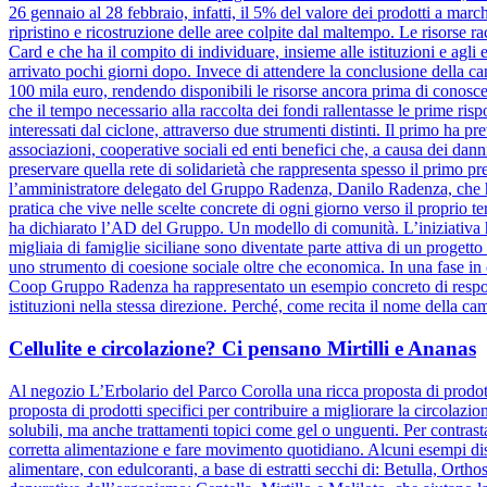
26 gennaio al 28 febbraio, infatti, il 5% del valore dei prodotti a marc
ripristino e ricostruzione delle aree colpite dal maltempo. Le risorse 
Card e che ha il compito di individuare, insieme alle istituzioni e agli e
arrivato pochi giorni dopo. Invece di attendere la conclusione dell
100 mila euro, rendendo disponibili le risorse ancora prima di conosce
che il tempo necessario alla raccolta dei fondi rallentasse le prime risp
interessati dal ciclone, attraverso due strumenti distinti. Il primo ha pr
associazioni, cooperative sociali ed enti benefici che, a causa dei danni
preservare quella rete di solidarietà che rappresenta spesso il primo pre
l’amministratore delegato del Gruppo Radenza, Danilo Radenza, che 
pratica che vive nelle scelte concrete di ogni giorno verso il proprio t
ha dichiarato l’AD del Gruppo. Un modello di comunità. L’iniziativa h
migliaia di famiglie siciliane sono diventate parte attiva di un progett
uno strumento di coesione sociale oltre che economica. In una fase in cu
Coop Gruppo Radenza ha rappresentato un esempio concreto di responsa
istituzioni nella stessa direzione. Perché, come recita il nome della ca
Cellulite e circolazione? Ci pensano Mirtilli e Ananas
Al negozio L’Erbolario del Parco Corolla una ricca proposta di prodotti
proposta di prodotti specifici per contribuire a migliorare la circolazio
solubili, ma anche trattamenti topici come gel o unguenti. Per contrasta
corretta alimentazione e fare movimento quotidiano. Alcuni esempi dis
alimentare, con edulcoranti, a base di estratti secchi di: Betulla, Orth