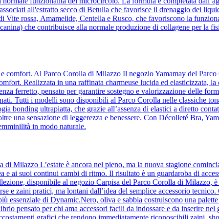
a normale funzionalità del microcircolo. La formula è completata dall’agg
te, associati all'estratto secco di Betulla che favorisce il drenaggio dei 
 di Vite rossa, Amamelide, Centella e Rusco, che favoriscono la funziona
anina) che contribuisce alla normale produzione di collagene per la fisi
za e comfort. Al Parco Corolla di Milazzo Il negozio Yamamay del Parco 
comfort. Realizzata in una raffinata charmeuse lucida ed elasticizzata, la
a ferretto, pensato per garantire sostegno e valorizzazione delle forme
ati. Tutti i modelli sono disponibili al Parco Corolla nelle classiche ton
ia bonding ultrapiatta, che grazie all’assenza di elastici a diretto contatt
o inoltre una sensazione di leggerezza e benessere. Con Décolleté Bra, Y
femminilità in modo naturale.
la di Milazzo L’estate è ancora nel pieno, ma la nuova stagione comin
a e ai suoi continui cambi di ritmo. Il risultato è un guardaroba di acc
lezione, disponibile al negozio Carpisa del Parco Corolla di Milazzo, è l’i
orse e zaini pratici, ma lontani dall’idea del semplice accessorio tecnic
to più essenziale di Dynamic.Nero, oliva e sabbia costruiscono una palette 
ilibrio pensato per chi ama accessori facili da indossare e da inserire ne
accostamenti grafici che rendono immediatamente riconoscibili zaini, sho