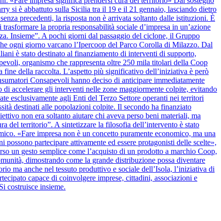
anni: «Fare impresa significa prendersi cura del territorio» Dal sostegno
y si è abbattuto sulla Sicilia tra il 19 e il 21 gennaio, lasciando dietro
nza precedenti, la risposta non è arrivata soltanto dalle istituzioni. È
 trasformare la propria responsabilità sociale d’impresa in un’azione
alza. Insieme”. A pochi giorni dal passaggio del ciclone, il Gruppo
 che ogni giorno varcano l’Ipercoop del Parco Corolla di Milazzo. Dal
iani è stato destinato al finanziamento di interventi di supporto,
apevoli, organismo che rappresenta oltre 250 mila titolari della Coop
 fine della raccolta. L’aspetto più significativo dell’iniziativa è però
onsumatori Consapevoli hanno deciso di anticipare immediatamente
 di accelerare gli interventi nelle zone maggiormente colpite, evitando
ate esclusivamente agli Enti del Terzo Settore operanti nei territori
ssità destinati alle popolazioni colpite. Il secondo ha finanziato
biettivo non era soltanto aiutare chi aveva perso beni materiali, ma
del territorio”. A sintetizzare la filosofia dell’intervento è stato
nomico. «Fare impresa non è un concetto puramente economico, ma una
ini possono partecipare attivamente ed essere protagonisti delle scelte»,
verso un gesto semplice come l’acquisto di un prodotto a marchio Coop,
la comunità, dimostrando come la grande distribuzione possa diventare
rio ma anche nel tessuto produttivo e sociale dell’Isola, l’iniziativa di
cipato capace di coinvolgere imprese, cittadini, associazioni e
Si costruisce insieme.