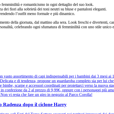
 femminilità e romanticismo in ogni dettaglio del suo look.
a dei fiori alla sobrietà dei toni neutri su bluse e pantaloni eleganti.
 rendendo l’outfit meno formale e più dinamico.
ento della giornata, dal mattino alla sera. Look freschi e divertenti, car
nalità, celebrando ogni sfumatura di femminilità con uno stile unico e
 vasto assortimento di capi indispensabili per i bambini dai 3 mesi ai
elicata e di tendenza, propone un guardaroba completo sia per lui che pe
r le bimbe, scarpe e accessori coordinati per proiettarci verso la nuova 
e in confezione da 2 al prezzo di 9,99€, oppure con i personaggi più ama
a. Non vi resta che fare un giro in negozio al Parco Corolla!
ppo Radenza dopo il ciclone Harry