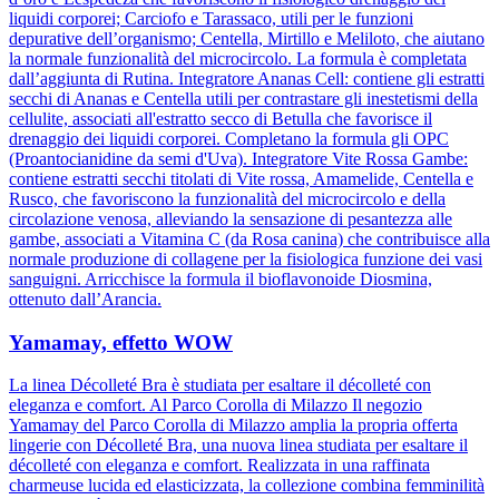
liquidi corporei; Carciofo e Tarassaco, utili per le funzioni
depurative dell’organismo; Centella, Mirtillo e Meliloto, che aiutano
la normale funzionalità del microcircolo. La formula è completata
dall’aggiunta di Rutina. Integratore Ananas Cell: contiene gli estratti
secchi di Ananas e Centella utili per contrastare gli inestetismi della
cellulite, associati all'estratto secco di Betulla che favorisce il
drenaggio dei liquidi corporei. Completano la formula gli OPC
(Proantocianidine da semi d'Uva). Integratore Vite Rossa Gambe:
contiene estratti secchi titolati di Vite rossa, Amamelide, Centella e
Rusco, che favoriscono la funzionalità del microcircolo e della
circolazione venosa, alleviando la sensazione di pesantezza alle
gambe, associati a Vitamina C (da Rosa canina) che contribuisce alla
normale produzione di collagene per la fisiologica funzione dei vasi
sanguigni. Arricchisce la formula il bioflavonoide Diosmina,
ottenuto dall’Arancia.
Yamamay, effetto WOW
La linea Décolleté Bra è studiata per esaltare il décolleté con
eleganza e comfort. Al Parco Corolla di Milazzo Il negozio
Yamamay del Parco Corolla di Milazzo amplia la propria offerta
lingerie con Décolleté Bra, una nuova linea studiata per esaltare il
décolleté con eleganza e comfort. Realizzata in una raffinata
charmeuse lucida ed elasticizzata, la collezione combina femminilità