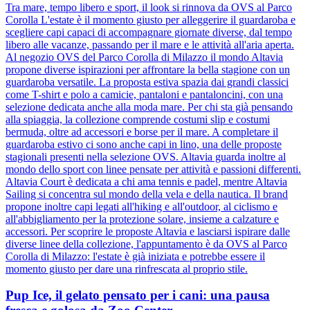
Tra mare, tempo libero e sport, il look si rinnova da OVS al Parco
Corolla L'estate è il momento giusto per alleggerire il guardaroba e
scegliere capi capaci di accompagnare giornate diverse, dal tempo
libero alle vacanze, passando per il mare e le attività all'aria aperta.
Al negozio OVS del Parco Corolla di Milazzo il mondo Altavia
propone diverse ispirazioni per affrontare la bella stagione con un
guardaroba versatile. La proposta estiva spazia dai grandi classici
come T-shirt e polo a camicie, pantaloni e pantaloncini, con una
selezione dedicata anche alla moda mare. Per chi sta già pensando
alla spiaggia, la collezione comprende costumi slip e costumi
bermuda, oltre ad accessori e borse per il mare. A completare il
guardaroba estivo ci sono anche capi in lino, una delle proposte
stagionali presenti nella selezione OVS. Altavia guarda inoltre al
mondo dello sport con linee pensate per attività e passioni differenti.
Altavia Court è dedicata a chi ama tennis e padel, mentre Altavia
Sailing si concentra sul mondo della vela e della nautica. Il brand
propone inoltre capi legati all'hiking e all'outdoor, al ciclismo e
all'abbigliamento per la protezione solare, insieme a calzature e
accessori. Per scoprire le proposte Altavia e lasciarsi ispirare dalle
diverse linee della collezione, l'appuntamento è da OVS al Parco
Corolla di Milazzo: l'estate è già iniziata e potrebbe essere il
momento giusto per dare una rinfrescata al proprio stile.
Pup Ice, il gelato pensato per i cani: una pausa