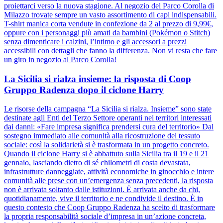
proiettarci verso la nuova stagione. Al negozio del Parco Corolla di
Milazzo trovate sempre un vasto assortimento di capi indispensabili.
T-shirt manica corta vendute in confezione da 2 al prezzo di 9,99€,
oppure con i personaggi più amati da bambini (Pokémon o Stitch)
senza dimenticare i calzini, l’intimo e gli accessori a prezzi
accessibili con dettagli che fanno la differenza. Non vi resta che fare
un giro in negozio al Parco Corolla!
La Sicilia si rialza insieme: la risposta di Coop
Gruppo Radenza dopo il ciclone Harry
Le risorse della campagna “La Sicilia si rialza. Insieme” sono state
destinate agli Enti del Terzo Settore operanti nei territori interessati
dai danni: «Fare impresa significa prendersi cura del territorio» Dal
sostegno immediato alle comunità alla ricostruzione del tessuto
sociale: così la solidarietà si è trasformata in un progetto concreto.
Quando il ciclone Harry si è abbattuto sulla Sicilia tra il 19 e il 21
gennaio, lasciando dietro di sé chilometri di costa devastata,
infrastrutture danneggiate, attività economiche in ginocchio e intere
comunità alle prese con un’emergenza senza precedenti, la risposta
non è arrivata soltanto dalle istituzioni. È arrivata anche da chi,
quotidianamente, vive il territorio e ne condivide il destino. È in
questo contesto che Coop Gruppo Radenza ha scelto di trasformare
la propria responsabilità sociale d’impresa in un’azione concreta,