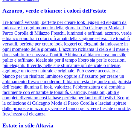
Azzurro, verde e bianco: i colori dell’estate
Tre tonalità versatili, perfette per creare look leggeri ed eleganti da
indossare in ogni momento della giornata. Da Calcagno Moda al
Parco Corolla di Milazzo Freschi, luminosi e raffinati, azzurro, verde
e bianco sono tra i colori più amati della stagione estiva. Tre tonalità
versatili, perfette per creare look leggeri ed eleganti da indossare in
ogni momento della giornata. L’azzurro richiama il cielo e il mare e
dona subito freschezza all’outfit. Abbinato al bianco crea uno stile
pulito e raffinato, ideale sia per il tempo libero sia per le occasioni
più eleganti. Il verde, nelle sue sfumature più delicate o intense,
aggiunge un tocco naturale e originale. Può essere accostato al
bianco per un risultato luminoso oppure all’azzurro per creare un
abbinamento fresco e moderno. Il bianco resta il grande protagonista
dell’estate: illumina il look, valorizza l’abbronzatura e si combina
facilmente con entrambe le tonalità. Camicie, pantaloni, abiti e
completi diventano così la base perfetta per tanti outfit estivi. Scopri
la collezione di Calcagno Moda al Parco Corolla e lasciati ispirare
dalle proposte in azzurro, verde e bianco per vivere l’estate con stile,
freschezza ed eleganza.
Estate in stile Altavia