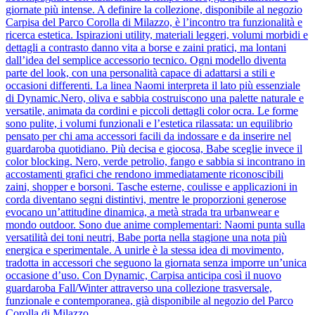
giornate più intense. A definire la collezione, disponibile al negozio
Carpisa del Parco Corolla di Milazzo, è l’incontro tra funzionalità e
ricerca estetica. Ispirazioni utility, materiali leggeri, volumi morbidi e
dettagli a contrasto danno vita a borse e zaini pratici, ma lontani
dall’idea del semplice accessorio tecnico. Ogni modello diventa
parte del look, con una personalità capace di adattarsi a stili e
occasioni differenti. La linea Naomi interpreta il lato più essenziale
di Dynamic.Nero, oliva e sabbia costruiscono una palette naturale e
versatile, animata da cordini e piccoli dettagli color ocra. Le forme
sono pulite, i volumi funzionali e l’estetica rilassata: un equilibrio
pensato per chi ama accessori facili da indossare e da inserire nel
guardaroba quotidiano. Più decisa e giocosa, Babe sceglie invece il
color blocking. Nero, verde petrolio, fango e sabbia si incontrano in
accostamenti grafici che rendono immediatamente riconoscibili
zaini, shopper e borsoni. Tasche esterne, coulisse e applicazioni in
corda diventano segni distintivi, mentre le proporzioni generose
evocano un’attitudine dinamica, a metà strada tra urbanwear e
mondo outdoor. Sono due anime complementari: Naomi punta sulla
versatilità dei toni neutri, Babe porta nella stagione una nota più
energica e sperimentale. A unirle è la stessa idea di movimento,
tradotta in accessori che seguono la giornata senza imporre un’unica
occasione d’uso. Con Dynamic, Carpisa anticipa così il nuovo
guardaroba Fall/Winter attraverso una collezione trasversale,
funzionale e contemporanea, già disponibile al negozio del Parco
Corolla di Milazzo.