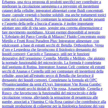
Erbamea, una ricca proposta di prodotti specifici per contribuire a
migliorare la circolazione sanguigna e a prevenire gli inestetismi
cutanei della cellulite: integratori alimentari come fluidi concentrati,
tisane, capsule vegetali o bustine solubili, ma anche trattamenti topici
come gel o unguenti. Per contrastare la sensazione di gambe pesanti
e l’aspetto della pelle a buccia d’arancia, è inoltre importante
adottare uno stile di vita sano, seguire una corretta alimentazione e
fare movimento quotidiano. Alcuni esempi disponibili al negozio
L’Erbolario del Parco Corolla di Milazzo? Fluido Concentrato gusto
Mirtillo e Frutti Rossi Puradren Plus: Integratore alimentare, con
edulcoranti, a base di estratti secchi di: Betulla, Orthosiphon, Verga
d’oro e Lespedeza che favoriscono il fisiologico drenaggio dei
liquidi corporei; Carciofo e Tarassaco, utili per le funzioni
depurative dell’organismo; Centella, Mirtillo e Meliloto, che aiutano
la normale funzionalità del microcircolo. La formula è completata
dall’aggiunta di Rutina. Integratore Ananas Cell: contiene gli estratti
secchi di Ananas e Centella utili per contrastare gli inestetismi della
cellulite, associati all'estratto secco di Betulla che favorisce il
drenaggio dei liquidi corporei. Completano la formula gli OPC
(Proantocianidine da semi d'Uva). Integratore Vite Rossa Gambe:
contiene estratti secchi titolati di Vite rossa, Amamelide, Centella e
Rusco, che favoriscono la funzionalità del microcircolo e della
circolazione venosa, alleviando la sensazione di pesantezza alle
gambe, associati a Vitamina C (da Rosa canina) che contribuisce alla
normale produzione di collagene per la fisiologica funzione dei vasi