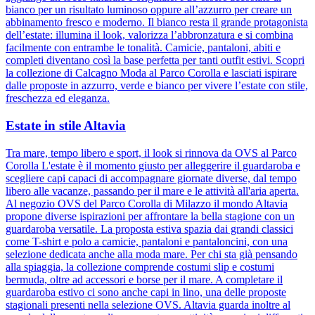
bianco per un risultato luminoso oppure all’azzurro per creare un
abbinamento fresco e moderno. Il bianco resta il grande protagonista
dell’estate: illumina il look, valorizza l’abbronzatura e si combina
facilmente con entrambe le tonalità. Camicie, pantaloni, abiti e
completi diventano così la base perfetta per tanti outfit estivi. Scopri
la collezione di Calcagno Moda al Parco Corolla e lasciati ispirare
dalle proposte in azzurro, verde e bianco per vivere l’estate con stile,
freschezza ed eleganza.
Estate in stile Altavia
Tra mare, tempo libero e sport, il look si rinnova da OVS al Parco
Corolla L'estate è il momento giusto per alleggerire il guardaroba e
scegliere capi capaci di accompagnare giornate diverse, dal tempo
libero alle vacanze, passando per il mare e le attività all'aria aperta.
Al negozio OVS del Parco Corolla di Milazzo il mondo Altavia
propone diverse ispirazioni per affrontare la bella stagione con un
guardaroba versatile. La proposta estiva spazia dai grandi classici
come T-shirt e polo a camicie, pantaloni e pantaloncini, con una
selezione dedicata anche alla moda mare. Per chi sta già pensando
alla spiaggia, la collezione comprende costumi slip e costumi
bermuda, oltre ad accessori e borse per il mare. A completare il
guardaroba estivo ci sono anche capi in lino, una delle proposte
stagionali presenti nella selezione OVS. Altavia guarda inoltre al