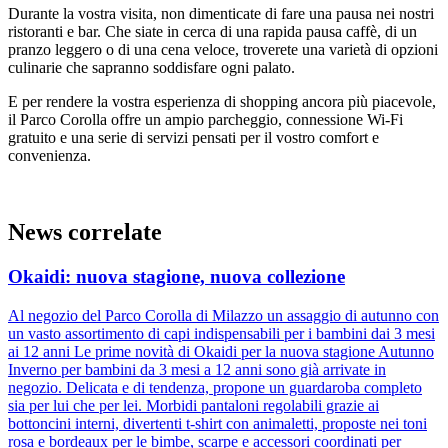
Durante la vostra visita, non dimenticate di fare una pausa nei nostri
ristoranti e bar. Che siate in cerca di una rapida pausa caffè, di un
pranzo leggero o di una cena veloce, troverete una varietà di opzioni
culinarie che sapranno soddisfare ogni palato.
E per rendere la vostra esperienza di shopping ancora più piacevole,
il Parco Corolla offre un ampio parcheggio, connessione Wi-Fi
gratuito e una serie di servizi pensati per il vostro comfort e
convenienza.
News correlate
Okaidi: nuova stagione, nuova collezione
Al negozio del Parco Corolla di Milazzo un assaggio di autunno con
un vasto assortimento di capi indispensabili per i bambini dai 3 mesi
ai 12 anni Le prime novità di Okaidi per la nuova stagione Autunno
Inverno per bambini da 3 mesi a 12 anni sono già arrivate in
negozio. Delicata e di tendenza, propone un guardaroba completo
sia per lui che per lei. Morbidi pantaloni regolabili grazie ai
bottoncini interni, divertenti t-shirt con animaletti, proposte nei toni
rosa e bordeaux per le bimbe, scarpe e accessori coordinati per