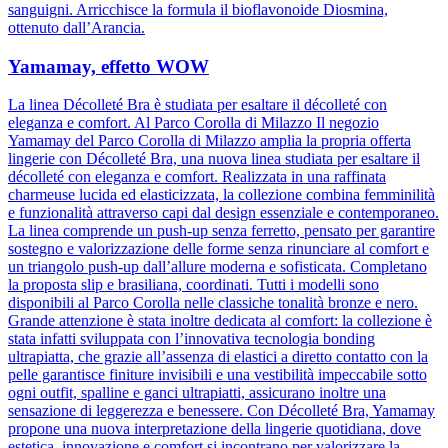
sanguigni. Arricchisce la formula il bioflavonoide Diosmina,
ottenuto dall’Arancia.
Yamamay, effetto WOW
La linea Décolleté Bra è studiata per esaltare il décolleté con
eleganza e comfort. Al Parco Corolla di Milazzo Il negozio
Yamamay del Parco Corolla di Milazzo amplia la propria offerta
lingerie con Décolleté Bra, una nuova linea studiata per esaltare il
décolleté con eleganza e comfort. Realizzata in una raffinata
charmeuse lucida ed elasticizzata, la collezione combina femminilità
e funzionalità attraverso capi dal design essenziale e contemporaneo.
La linea comprende un push-up senza ferretto, pensato per garantire
sostegno e valorizzazione delle forme senza rinunciare al comfort e
un triangolo push-up dall’allure moderna e sofisticata. Completano
la proposta slip e brasiliana, coordinati. Tutti i modelli sono
disponibili al Parco Corolla nelle classiche tonalità bronze e nero.
Grande attenzione è stata inoltre dedicata al comfort: la collezione è
stata infatti sviluppata con l’innovativa tecnologia bonding
ultrapiatta, che grazie all’assenza di elastici a diretto contatto con la
pelle garantisce finiture invisibili e una vestibilità impeccabile sotto
ogni outfit, spalline e ganci ultrapiatti, assicurano inoltre una
sensazione di leggerezza e benessere. Con Décolleté Bra, Yamamay
propone una nuova interpretazione della lingerie quotidiana, dove
estetica, innovazione e comfort si incontrano per valorizzare la