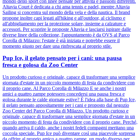
mondo dello sport con linee pensate per attività e passioni differenti.
Altavia Court è dedicata a chi ama tennis e padel, mentre Altavia
Sailing si concentra sul mondo della vela e della nautica. Il brand
propone inoltre capi legati all'hiking e all'outdoor, al ciclismo e
all'abbigliamento per la protezione solare, insieme a calzature e
accessori. Per scoprire le proposte Altavia e lasciarsi ispirare dalle
diverse linee della collezione, l'appuntamento è da OVS al Parco
Corolla di Milazzo: l'estate è già iniziata e potrebbe essere il
momento giusto per dare una rinfrescata al proprio stile.
Pup Ice, il gelato pensato per i cani: una pausa
fresca e golosa da Zoo Center
Un prodotto curioso e originale, capace di trasformare una semplice
giornata d'estate in un piccolo momento di festa da condividere con
il proprio cane. Al Parco Corolla di Milazzo E se anche i nostri
amici a quattro zampe potessero concedersi una pausa fresca e
golosa durante le calde giornate estive? È l'idea alla base di Pup Ice,
il gelato pensato appositamente per i cani e proposto dal negozio
Zoo Center del Parco Corolla di Milazzo. Un prodotto curioso e
originale, capace di trasformare una semplice giornata d'estate in un
piccolo momento di festa da condividere con il proprio cane. Perché,
quando arriva il caldo, anche i nostri fedeli compagni meritano una
coccola speciale. Pup Ice può diventare così una piacevole sorpresa
da offrire al proprio amico a quattro zampe, un modo diverso per