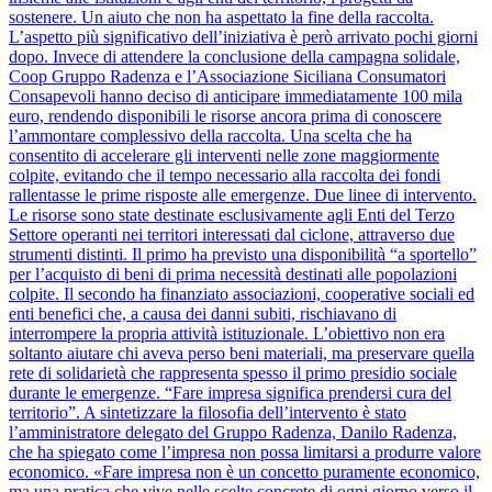
sostenere. Un aiuto che non ha aspettato la fine della raccolta.
L’aspetto più significativo dell’iniziativa è però arrivato pochi giorni
dopo. Invece di attendere la conclusione della campagna solidale,
Coop Gruppo Radenza e l’Associazione Siciliana Consumatori
Consapevoli hanno deciso di anticipare immediatamente 100 mila
euro, rendendo disponibili le risorse ancora prima di conoscere
l’ammontare complessivo della raccolta. Una scelta che ha
consentito di accelerare gli interventi nelle zone maggiormente
colpite, evitando che il tempo necessario alla raccolta dei fondi
rallentasse le prime risposte alle emergenze. Due linee di intervento.
Le risorse sono state destinate esclusivamente agli Enti del Terzo
Settore operanti nei territori interessati dal ciclone, attraverso due
strumenti distinti. Il primo ha previsto una disponibilità “a sportello”
per l’acquisto di beni di prima necessità destinati alle popolazioni
colpite. Il secondo ha finanziato associazioni, cooperative sociali ed
enti benefici che, a causa dei danni subiti, rischiavano di
interrompere la propria attività istituzionale. L’obiettivo non era
soltanto aiutare chi aveva perso beni materiali, ma preservare quella
rete di solidarietà che rappresenta spesso il primo presidio sociale
durante le emergenze. “Fare impresa significa prendersi cura del
territorio”. A sintetizzare la filosofia dell’intervento è stato
l’amministratore delegato del Gruppo Radenza, Danilo Radenza,
che ha spiegato come l’impresa non possa limitarsi a produrre valore
economico. «Fare impresa non è un concetto puramente economico,
ma una pratica che vive nelle scelte concrete di ogni giorno verso il