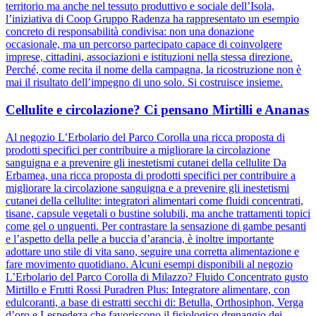
territorio ma anche nel tessuto produttivo e sociale dell’Isola,
l’iniziativa di Coop Gruppo Radenza ha rappresentato un esempio
concreto di responsabilità condivisa: non una donazione
occasionale, ma un percorso partecipato capace di coinvolgere
imprese, cittadini, associazioni e istituzioni nella stessa direzione.
Perché, come recita il nome della campagna, la ricostruzione non è
mai il risultato dell’impegno di uno solo. Si costruisce insieme.
Cellulite e circolazione? Ci pensano Mirtilli e Ananas
Al negozio L’Erbolario del Parco Corolla una ricca proposta di
prodotti specifici per contribuire a migliorare la circolazione
sanguigna e a prevenire gli inestetismi cutanei della cellulite Da
Erbamea, una ricca proposta di prodotti specifici per contribuire a
migliorare la circolazione sanguigna e a prevenire gli inestetismi
cutanei della cellulite: integratori alimentari come fluidi concentrati,
tisane, capsule vegetali o bustine solubili, ma anche trattamenti topici
come gel o unguenti. Per contrastare la sensazione di gambe pesanti
e l’aspetto della pelle a buccia d’arancia, è inoltre importante
adottare uno stile di vita sano, seguire una corretta alimentazione e
fare movimento quotidiano. Alcuni esempi disponibili al negozio
L’Erbolario del Parco Corolla di Milazzo? Fluido Concentrato gusto
Mirtillo e Frutti Rossi Puradren Plus: Integratore alimentare, con
edulcoranti, a base di estratti secchi di: Betulla, Orthosiphon, Verga
d’oro e Lespedeza che favoriscono il fisiologico drenaggio dei