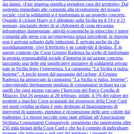
dai danni: «Fare impresa significa prendersi cura del territorio» Dal
sostegno immediato alle comunità alla ricostruzione del tessuto
sociale: così la solidarietà si è trasformata in un progetto concreto.
Quando il ciclone Harry si è abbattuto sulla Sicilia tra il 19 e il 21
gennaio, lasciando dietro di sé chilometri di costa devastata,
infrastrutture danneggiate, attività economiche in ginocchio e intere
comunità alle prese con un’emergenza senza precedenti, la risposta
non è arrivata soltanto dalle istituzioni. È arrivata anche da chi,
quotidianamente, vive il territorio e ne condivide il destino. È in
questo contesto che Coop Gruppo Radenza ha scelto di trasformare
la propria responsabilità sociale d’impresa in un’azione concreta,
lanciando una delle più significative iniziative di solidarietà privata
nate in Sicilia dopo l’emergenza. La campagna “La Sicilia si rialza.
Insieme”. A pochi giorni dal passaggio del ciclone, il Gruppo
Radenza ha annunciato la campagna “La Sicilia si rialza. Insieme”,
coinvolgendo direttamente migliaia di consumatori siciliani tra cui
quelli che ogni giorno varcano l’Ipercoop del Parco Corolla di
Milazzo. Dal 26 gennaio al 28 febbraio, infatti, il 5% del valore dei
prodotti a marchio Coop acquistati dai possessori della Coop Card
nei punti vendita siciliani è stato destinato al finanziamento di
interventi di supporto, ripristino e ricostruzione delle aree colpite dal
maltempo. Le risorse raccolte sono state affidate all’Associazione
Siciliana Consumatori Consapevoli, organismo che rappresenta oltre
250 mila titolari della Coop Card e che ha il compito di individuare,
insieme alle istituzioni e agli enti del territorio, i progetti da