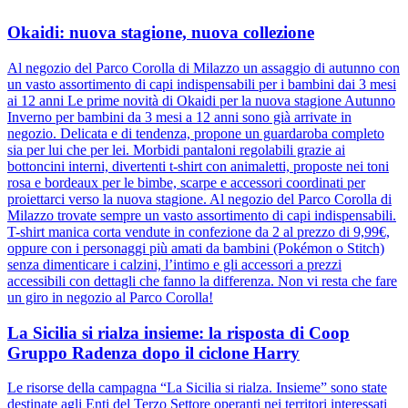
Okaidi: nuova stagione, nuova collezione
Al negozio del Parco Corolla di Milazzo un assaggio di autunno con
un vasto assortimento di capi indispensabili per i bambini dai 3 mesi
ai 12 anni Le prime novità di Okaidi per la nuova stagione Autunno
Inverno per bambini da 3 mesi a 12 anni sono già arrivate in
negozio. Delicata e di tendenza, propone un guardaroba completo
sia per lui che per lei. Morbidi pantaloni regolabili grazie ai
bottoncini interni, divertenti t-shirt con animaletti, proposte nei toni
rosa e bordeaux per le bimbe, scarpe e accessori coordinati per
proiettarci verso la nuova stagione. Al negozio del Parco Corolla di
Milazzo trovate sempre un vasto assortimento di capi indispensabili.
T-shirt manica corta vendute in confezione da 2 al prezzo di 9,99€,
oppure con i personaggi più amati da bambini (Pokémon o Stitch)
senza dimenticare i calzini, l’intimo e gli accessori a prezzi
accessibili con dettagli che fanno la differenza. Non vi resta che fare
un giro in negozio al Parco Corolla!
La Sicilia si rialza insieme: la risposta di Coop
Gruppo Radenza dopo il ciclone Harry
Le risorse della campagna “La Sicilia si rialza. Insieme” sono state
destinate agli Enti del Terzo Settore operanti nei territori interessati