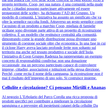
proprio territorio. Coop, per sua natura, è una comunità nella quale
anche i cittadini possono partecipare attivamente ed essere
protagonisti delle scelte», ha dichiarato l’AD del Gruppo. Un
modello di comunità. L’iniziativa ha assunto un significato che va
oltre la semplice raccolta fondi. Attraverso un gesto semplice come
l’acquisto di un prodotto a marchio Coop, migliaia di famiglie
siciliane sono diventate parte attiva di un progetto di ricostruzione
collettiva. È un modello che restituisce centralità alla comunità,
dimostrando come la grande distribuzione possa diventare uno
strumento di coesione sociale oltre che economica. In una fase in cui
il ciclone Harry aveva lasciato profonde ferite non soltanto sul
territorio ma anche nel tessuto produttivo e sociale dell’Isola,
l’iniziativa di Coop Gruppo Radenza ha rappresentato un esempio
concreto di responsabilità condivisa: non una donazione
occasionale, ma un percorso partecipato capace di coinvolgere
imprese, cittadini, associazioni e istituzioni nella stessa direzione.
Perché, come recita il nome della campagna, la ricostruzione non è
mai il risultato dell’impegno di uno solo. Si costruisce insieme.
Cellulite e circolazione? Ci pensano Mirtilli e Ananas
Al negozio L’Erbolario del Parco Corolla una ricca proposta di
prodotti specifici per contribuire a migliorare la circolazione
sanguigna e a prevenire gli inestetismi cutanei della cellulite Da