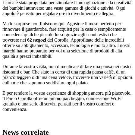
L’area è stata progettata per stimolare l'immaginazione e la creatività
dei bambini attraverso una vasta gamma di giochi e attività. Ogni
angolo è pensato per regalare ore di divertimento e allegria.
Ma le sorprese non finiscono qui. Agosto è il mese perfetto per
rinnovare il guardaroba, fare acquisti per la casa o semplicemente
concedersi qualche piccolo lusso grazie agli sconti estivi che
troverete nei
62 negozi
del Corolla. Approfittate delle incredibili
offerte su abbigliamento, accessori, tecnologia e molto altro. I nostri
marchi hanno preparato per voi una selezione di prodotti di alta
qualità a prezzi imbattibili.
Durante la vostra visita, non dimenticate di fare una pausa nei nostri
ristoranti e bar. Che siate in cerca di una rapida pausa caffè, di un
pranzo leggero o di una cena veloce, troverete una varietà di opzioni
culinarie che sapranno soddisfare ogni palato.
E per rendere la vostra esperienza di shopping ancora più piacevole,
il Parco Corolla offre un ampio parcheggio, connessione Wi-Fi
gratuito e una serie di servizi pensati per il vostro comfort e
convenienza.
News correlate