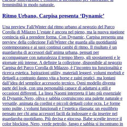
femminilità in modo naturale.
Ritmo Urbano, Carpisa presenta ‘Dynamic’
Una preview Fall/Winter dal ritmo urbano al negozio del Parco
Corolla di Milazzo L’estate è ancora nel pieno, ma la nuova stagione
comincia già a prendere forma. Con Dynamic, Carpisa presenta una
preview della collezione Fall/Winter che guarda alla quotidianità
contemporanea e ai suoi continui cambi di ritmo. Il risultato è un
guardaroba di accessori dall’anima urbana, pensati per
accompagnare con naturalezza il tempo libero, gli spostamenti e le
giornate più intense. A definire la collezione, disponibile al negozio
Carpisa del Parco Corolla di Milazzo, è l’incontro tra funzionalità e
ricerca estetica. Ispirazioni utility, materiali leggeri, volumi morbidi e
dettagli a contrasto danno vita a borse e zaini pratici, ma lontani
dall’idea del semplice accessorio tecnico. Ogni modello diventa
parte del look, con una personalità capace di adattarsi a stili e
occasioni differenti. La linea Naomi interpreta il lato più essenziale
di Dynamic.Nero, oliva e sabbia costruiscono una palette naturale e
versatile, animata da cordini e piccoli dettagli color ocra. Le forme
sono pulite, i volumi funzionali e l’estetica rilassata: un equilibrio
pensato per chi ama accessori facili da indossare e da inserire nel
guardaroba quotidiano. Più decisa e giocosa, Babe sceglie invece il
color blocking. Nero, verde petrolio, fango e sabbia si incontrano in