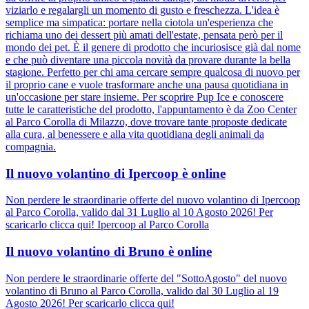
viziarlo e regalargli un momento di gusto e freschezza. L'idea è
semplice ma simpatica: portare nella ciotola un'esperienza che
richiama uno dei dessert più amati dell'estate, pensata però per il
mondo dei pet. È il genere di prodotto che incuriosisce già dal nome
e che può diventare una piccola novità da provare durante la bella
stagione. Perfetto per chi ama cercare sempre qualcosa di nuovo per
il proprio cane e vuole trasformare anche una pausa quotidiana in
un'occasione per stare insieme. Per scoprire Pup Ice e conoscere
tutte le caratteristiche del prodotto, l'appuntamento è da Zoo Center
al Parco Corolla di Milazzo, dove trovare tante proposte dedicate
alla cura, al benessere e alla vita quotidiana degli animali da
compagnia.
Il nuovo volantino di Ipercoop è online
Non perdere le straordinarie offerte del nuovo volantino di Ipercoop
al Parco Corolla, valido dal 31 Luglio al 10 Agosto 2026! Per
scaricarlo clicca qui! Ipercoop al Parco Corolla
Il nuovo volantino di Bruno è online
Non perdere le straordinarie offerte del "SottoAgosto" del nuovo
volantino di Bruno al Parco Corolla, valido dal 30 Luglio al 19
Agosto 2026! Per scaricarlo clicca qui!