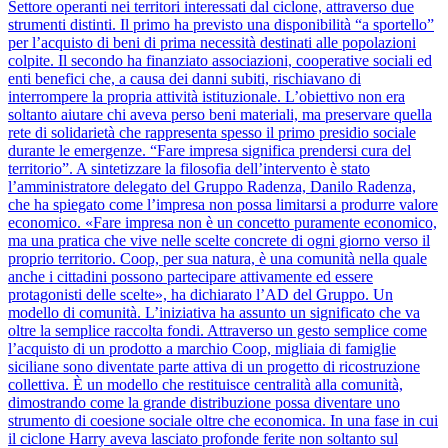
Settore operanti nei territori interessati dal ciclone, attraverso due
strumenti distinti. Il primo ha previsto una disponibilità “a sportello”
per l’acquisto di beni di prima necessità destinati alle popolazioni
colpite. Il secondo ha finanziato associazioni, cooperative sociali ed
enti benefici che, a causa dei danni subiti, rischiavano di
interrompere la propria attività istituzionale. L’obiettivo non era
soltanto aiutare chi aveva perso beni materiali, ma preservare quella
rete di solidarietà che rappresenta spesso il primo presidio sociale
durante le emergenze. “Fare impresa significa prendersi cura del
territorio”. A sintetizzare la filosofia dell’intervento è stato
l’amministratore delegato del Gruppo Radenza, Danilo Radenza,
che ha spiegato come l’impresa non possa limitarsi a produrre valore
economico. «Fare impresa non è un concetto puramente economico,
ma una pratica che vive nelle scelte concrete di ogni giorno verso il
proprio territorio. Coop, per sua natura, è una comunità nella quale
anche i cittadini possono partecipare attivamente ed essere
protagonisti delle scelte», ha dichiarato l’AD del Gruppo. Un
modello di comunità. L’iniziativa ha assunto un significato che va
oltre la semplice raccolta fondi. Attraverso un gesto semplice come
l’acquisto di un prodotto a marchio Coop, migliaia di famiglie
siciliane sono diventate parte attiva di un progetto di ricostruzione
collettiva. È un modello che restituisce centralità alla comunità,
dimostrando come la grande distribuzione possa diventare uno
strumento di coesione sociale oltre che economica. In una fase in cui
il ciclone Harry aveva lasciato profonde ferite non soltanto sul