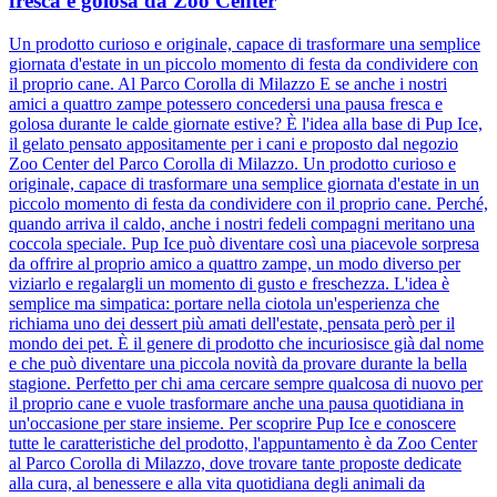
fresca e golosa da Zoo Center
Un prodotto curioso e originale, capace di trasformare una semplice
giornata d'estate in un piccolo momento di festa da condividere con
il proprio cane. Al Parco Corolla di Milazzo E se anche i nostri
amici a quattro zampe potessero concedersi una pausa fresca e
golosa durante le calde giornate estive? È l'idea alla base di Pup Ice,
il gelato pensato appositamente per i cani e proposto dal negozio
Zoo Center del Parco Corolla di Milazzo. Un prodotto curioso e
originale, capace di trasformare una semplice giornata d'estate in un
piccolo momento di festa da condividere con il proprio cane. Perché,
quando arriva il caldo, anche i nostri fedeli compagni meritano una
coccola speciale. Pup Ice può diventare così una piacevole sorpresa
da offrire al proprio amico a quattro zampe, un modo diverso per
viziarlo e regalargli un momento di gusto e freschezza. L'idea è
semplice ma simpatica: portare nella ciotola un'esperienza che
richiama uno dei dessert più amati dell'estate, pensata però per il
mondo dei pet. È il genere di prodotto che incuriosisce già dal nome
e che può diventare una piccola novità da provare durante la bella
stagione. Perfetto per chi ama cercare sempre qualcosa di nuovo per
il proprio cane e vuole trasformare anche una pausa quotidiana in
un'occasione per stare insieme. Per scoprire Pup Ice e conoscere
tutte le caratteristiche del prodotto, l'appuntamento è da Zoo Center
al Parco Corolla di Milazzo, dove trovare tante proposte dedicate
alla cura, al benessere e alla vita quotidiana degli animali da