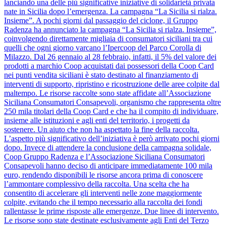
lanciando una delle più significative iniziative di solidarietà privata
nate in Sicilia dopo l’emergenza. La campagna “La Sicilia si rialza.
Insieme”. A pochi giorni dal passaggio del ciclone, il Gruppo
Radenza ha annunciato la campagna “La Sicilia si rialza. Insieme”,
coinvolgendo direttamente migliaia di consumatori siciliani tra cui
quelli che ogni giorno varcano l’Ipercoop del Parco Corolla di
Milazzo. Dal 26 gennaio al 28 febbraio, infatti, il 5% del valore dei
prodotti a marchio Coop acquistati dai possessori della Coop Card
nei punti vendita siciliani è stato destinato al finanziamento di
interventi di supporto, ripristino e ricostruzione delle aree colpite dal
maltempo. Le risorse raccolte sono state affidate all’Associazione
Siciliana Consumatori Consapevoli, organismo che rappresenta oltre
250 mila titolari della Coop Card e che ha il compito di individuare,
insieme alle istituzioni e agli enti del territorio, i progetti da
sostenere. Un aiuto che non ha aspettato la fine della raccolta.
L’aspetto più significativo dell’iniziativa è però arrivato pochi giorni
dopo. Invece di attendere la conclusione della campagna solidale,
Coop Gruppo Radenza e l’Associazione Siciliana Consumatori
Consapevoli hanno deciso di anticipare immediatamente 100 mila
euro, rendendo disponibili le risorse ancora prima di conoscere
l’ammontare complessivo della raccolta. Una scelta che ha
consentito di accelerare gli interventi nelle zone maggiormente
colpite, evitando che il tempo necessario alla raccolta dei fondi
rallentasse le prime risposte alle emergenze. Due linee di intervento.
Le risorse sono state destinate esclusivamente agli Enti del Terzo