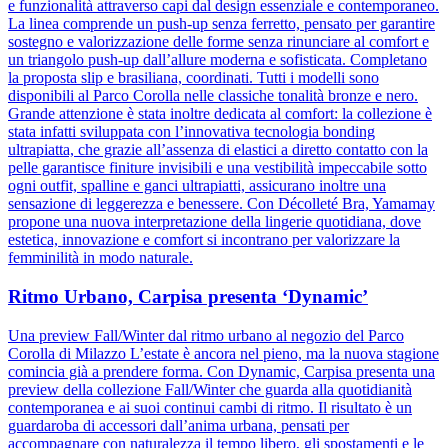
e funzionalità attraverso capi dal design essenziale e contemporaneo.
La linea comprende un push-up senza ferretto, pensato per garantire
sostegno e valorizzazione delle forme senza rinunciare al comfort e
un triangolo push-up dall’allure moderna e sofisticata. Completano
la proposta slip e brasiliana, coordinati. Tutti i modelli sono
disponibili al Parco Corolla nelle classiche tonalità bronze e nero.
Grande attenzione è stata inoltre dedicata al comfort: la collezione è
stata infatti sviluppata con l’innovativa tecnologia bonding
ultrapiatta, che grazie all’assenza di elastici a diretto contatto con la
pelle garantisce finiture invisibili e una vestibilità impeccabile sotto
ogni outfit, spalline e ganci ultrapiatti, assicurano inoltre una
sensazione di leggerezza e benessere. Con Décolleté Bra, Yamamay
propone una nuova interpretazione della lingerie quotidiana, dove
estetica, innovazione e comfort si incontrano per valorizzare la
femminilità in modo naturale.
Ritmo Urbano, Carpisa presenta ‘Dynamic’
Una preview Fall/Winter dal ritmo urbano al negozio del Parco
Corolla di Milazzo L’estate è ancora nel pieno, ma la nuova stagione
comincia già a prendere forma. Con Dynamic, Carpisa presenta una
preview della collezione Fall/Winter che guarda alla quotidianità
contemporanea e ai suoi continui cambi di ritmo. Il risultato è un
guardaroba di accessori dall’anima urbana, pensati per
accompagnare con naturalezza il tempo libero, gli spostamenti e le