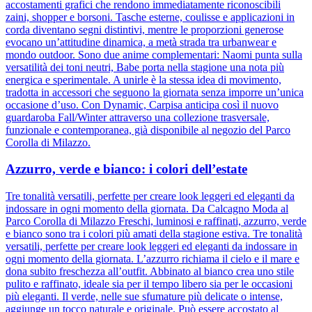
accostamenti grafici che rendono immediatamente riconoscibili
zaini, shopper e borsoni. Tasche esterne, coulisse e applicazioni in
corda diventano segni distintivi, mentre le proporzioni generose
evocano un’attitudine dinamica, a metà strada tra urbanwear e
mondo outdoor. Sono due anime complementari: Naomi punta sulla
versatilità dei toni neutri, Babe porta nella stagione una nota più
energica e sperimentale. A unirle è la stessa idea di movimento,
tradotta in accessori che seguono la giornata senza imporre un’unica
occasione d’uso. Con Dynamic, Carpisa anticipa così il nuovo
guardaroba Fall/Winter attraverso una collezione trasversale,
funzionale e contemporanea, già disponibile al negozio del Parco
Corolla di Milazzo.
Azzurro, verde e bianco: i colori dell’estate
Tre tonalità versatili, perfette per creare look leggeri ed eleganti da
indossare in ogni momento della giornata. Da Calcagno Moda al
Parco Corolla di Milazzo Freschi, luminosi e raffinati, azzurro, verde
e bianco sono tra i colori più amati della stagione estiva. Tre tonalità
versatili, perfette per creare look leggeri ed eleganti da indossare in
ogni momento della giornata. L’azzurro richiama il cielo e il mare e
dona subito freschezza all’outfit. Abbinato al bianco crea uno stile
pulito e raffinato, ideale sia per il tempo libero sia per le occasioni
più eleganti. Il verde, nelle sue sfumature più delicate o intense,
aggiunge un tocco naturale e originale. Può essere accostato al