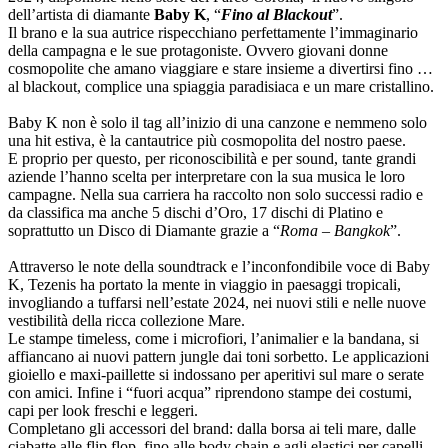
dell’artista di diamante
Baby K
, “
Fino al Blackout
”.
Il brano e la sua autrice rispecchiano perfettamente l’immaginario
della campagna e le sue protagoniste. Ovvero giovani donne
cosmopolite che amano viaggiare e stare insieme a divertirsi fino …
al blackout, complice una spiaggia paradisiaca e un mare cristallino.
Baby K non è solo il tag all’inizio di una canzone e nemmeno solo
una hit estiva, è la cantautrice più cosmopolita del nostro paese.
E proprio per questo, per riconoscibilità e per sound, tante grandi
aziende l’hanno scelta per interpretare con la sua musica le loro
campagne. Nella sua carriera ha raccolto non solo successi radio e
da classifica ma anche 5 dischi d’Oro, 17 dischi di Platino e
soprattutto un Disco di Diamante grazie a “
Roma – Bangkok
”.
Attraverso le note della soundtrack e l’inconfondibile voce di Baby
K, Tezenis ha portato la mente in viaggio in paesaggi tropicali,
invogliando a tuffarsi nell’estate 2024, nei nuovi stili e nelle nuove
vestibilità della ricca collezione Mare.
Le stampe timeless, come i microfiori, l’animalier e la bandana, si
affiancano ai nuovi pattern jungle dai toni sorbetto. Le applicazioni
gioiello e maxi-paillette si indossano per aperitivi sul mare o serate
con amici. Infine i “fuori acqua” riprendono stampe dei costumi,
capi per look freschi e leggeri.
Completano gli accessori del brand: dalla borsa ai teli mare, dalle
ciabatte alle flip flop, fino alle body chain e agli elastici per capelli.