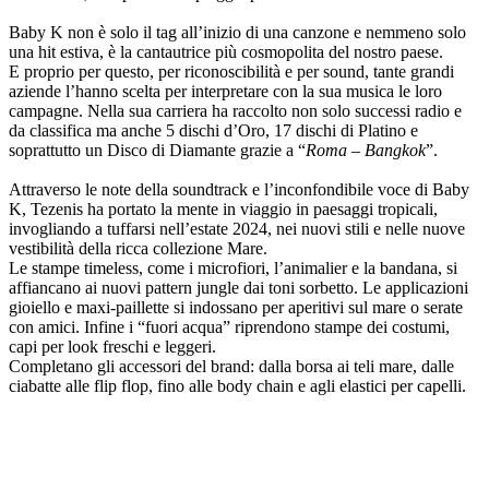
Baby K non è solo il tag all’inizio di una canzone e nemmeno solo
una hit estiva, è la cantautrice più cosmopolita del nostro paese.
E proprio per questo, per riconoscibilità e per sound, tante grandi
aziende l’hanno scelta per interpretare con la sua musica le loro
campagne. Nella sua carriera ha raccolto non solo successi radio e
da classifica ma anche 5 dischi d’Oro, 17 dischi di Platino e
soprattutto un Disco di Diamante grazie a “
Roma – Bangkok
”.
Attraverso le note della soundtrack e l’inconfondibile voce di Baby
K, Tezenis ha portato la mente in viaggio in paesaggi tropicali,
invogliando a tuffarsi nell’estate 2024, nei nuovi stili e nelle nuove
vestibilità della ricca collezione Mare.
Le stampe timeless, come i microfiori, l’animalier e la bandana, si
affiancano ai nuovi pattern jungle dai toni sorbetto. Le applicazioni
gioiello e maxi-paillette si indossano per aperitivi sul mare o serate
con amici. Infine i “fuori acqua” riprendono stampe dei costumi,
capi per look freschi e leggeri.
Completano gli accessori del brand: dalla borsa ai teli mare, dalle
ciabatte alle flip flop, fino alle body chain e agli elastici per capelli.