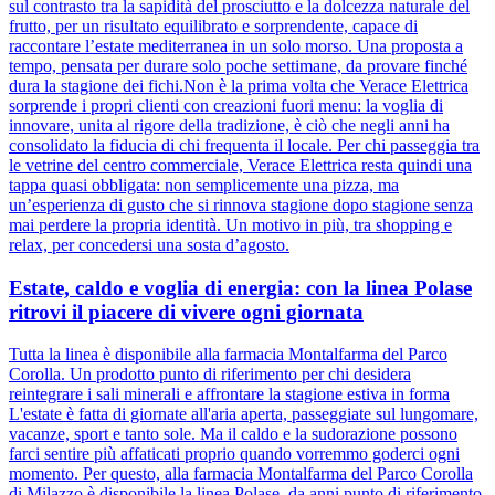
sul contrasto tra la sapidità del prosciutto e la dolcezza naturale del
frutto, per un risultato equilibrato e sorprendente, capace di
raccontare l’estate mediterranea in un solo morso. Una proposta a
tempo, pensata per durare solo poche settimane, da provare finché
dura la stagione dei fichi.Non è la prima volta che Verace Elettrica
sorprende i propri clienti con creazioni fuori menu: la voglia di
innovare, unita al rigore della tradizione, è ciò che negli anni ha
consolidato la fiducia di chi frequenta il locale. Per chi passeggia tra
le vetrine del centro commerciale, Verace Elettrica resta quindi una
tappa quasi obbligata: non semplicemente una pizza, ma
un’esperienza di gusto che si rinnova stagione dopo stagione senza
mai perdere la propria identità. Un motivo in più, tra shopping e
relax, per concedersi una sosta d’agosto.
Estate, caldo e voglia di energia: con la linea Polase
ritrovi il piacere di vivere ogni giornata
Tutta la linea è disponibile alla farmacia Montalfarma del Parco
Corolla. Un prodotto punto di riferimento per chi desidera
reintegrare i sali minerali e affrontare la stagione estiva in forma
L'estate è fatta di giornate all'aria aperta, passeggiate sul lungomare,
vacanze, sport e tanto sole. Ma il caldo e la sudorazione possono
farci sentire più affaticati proprio quando vorremmo goderci ogni
momento. Per questo, alla farmacia Montalfarma del Parco Corolla
di Milazzo è disponibile la linea Polase, da anni punto di riferimento