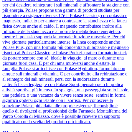
per chi desidera reintegrare i sali minerali e affrontare la stagione con
più energia. Polase propone una gamma di prodotti studiata per
rispondere a esigenze diverse. C'è il Polase Classico, con potassio e
magnesio, indicato per aiutare a contrastare la stanchezza e la fatica
fisica dovute anche al caldo. Il magnesio contribuisce inoltre alla
riduzione della stanchezza e al normale metabolismo energetico,
mentre il potassio supporta la normale funzione muscolare. Per chi
vive giornate particolarmente intense, la linea comprende anche
Polase Plus, con una formula più concentrata di potassio e magnesio
rispetto al Polase Classico, e Polase Pocket, pratico formato in stick
da portare sempre con sé, ideale in viaggio, al mare o durante una
giornata fuori casa. E per chi ama muoversi anche d'estate, la
famiglia Polase si arricchisce con Polase Hydration, formulato con
cinque sali minerali e vitamina C per contribuire alla reidratazione e
al reintegro dei sali minerali persi con la sudorazione durante
l'attività fisica leggera, e con Polase Sport, pensato per chi pratica
attività sportiva più intensa. In spiaggia, una passeggiata sotto il sole,
una pedalata o una vacanza da vivere senza soste, sentirsi in forma
significa godersi ogni istante con il sorriso. Per conoscere la
soluzione Polase più adatta alle proprie esigenze, il consiglio è
quello di rivolgersi ai professionisti della Farmacia Montalfarma del
Parco Corolla di Milazzo, dove è possibile ricevere un supporto
qualificato nella scelta del prodotto più indicato.