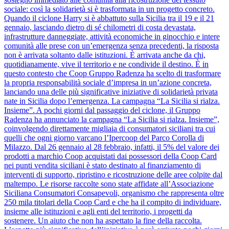
sociale: così la solidarietà si è trasformata in un progetto concreto.
Quando il ciclone Harry si è abbattuto sulla Sicilia tra il 19 e il 21
gennaio, lasciando dietro di sé chilometri di costa devastata,
infrastrutture danneggiate, attività economiche in ginocchio e intere
comunità alle prese con un’emergenza senza precedenti, la risposta
non è arrivata soltanto dalle istituzioni. È arrivata anche da chi,
quotidianamente, vive il territorio e ne condivide il destino. È in
questo contesto che Coop Gruppo Radenza ha scelto di trasformare
la propria responsabilità sociale d’impresa in un’azione concreta,
lanciando una delle più significative iniziative di solidarietà privata
nate in Sicilia dopo l’emergenza. La campagna “La Sicilia si rialza.
Insieme”. A pochi giorni dal passaggio del ciclone, il Gruppo
Radenza ha annunciato la campagna “La Sicilia si rialza. Insieme”,
coinvolgendo direttamente migliaia di consumatori siciliani tra cui
quelli che ogni giorno varcano l’Ipercoop del Parco Corolla di
Milazzo. Dal 26 gennaio al 28 febbraio, infatti, il 5% del valore dei
prodotti a marchio Coop acquistati dai possessori della Coop Card
nei punti vendita siciliani è stato destinato al finanziamento di
interventi di supporto, ripristino e ricostruzione delle aree colpite dal
maltempo. Le risorse raccolte sono state affidate all’Associazione
Siciliana Consumatori Consapevoli, organismo che rappresenta oltre
250 mila titolari della Coop Card e che ha il compito di individuare,
insieme alle istituzioni e agli enti del territorio, i progetti da
sostenere. Un aiuto che non ha aspettato la fine della raccolta.