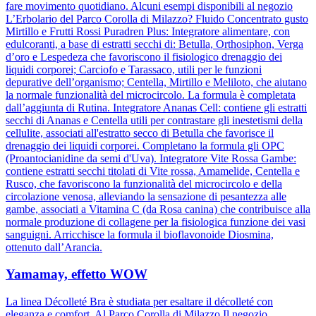
fare movimento quotidiano. Alcuni esempi disponibili al negozio
L’Erbolario del Parco Corolla di Milazzo? Fluido Concentrato gusto
Mirtillo e Frutti Rossi Puradren Plus: Integratore alimentare, con
edulcoranti, a base di estratti secchi di: Betulla, Orthosiphon, Verga
d’oro e Lespedeza che favoriscono il fisiologico drenaggio dei
liquidi corporei; Carciofo e Tarassaco, utili per le funzioni
depurative dell’organismo; Centella, Mirtillo e Meliloto, che aiutano
la normale funzionalità del microcircolo. La formula è completata
dall’aggiunta di Rutina. Integratore Ananas Cell: contiene gli estratti
secchi di Ananas e Centella utili per contrastare gli inestetismi della
cellulite, associati all'estratto secco di Betulla che favorisce il
drenaggio dei liquidi corporei. Completano la formula gli OPC
(Proantocianidine da semi d'Uva). Integratore Vite Rossa Gambe:
contiene estratti secchi titolati di Vite rossa, Amamelide, Centella e
Rusco, che favoriscono la funzionalità del microcircolo e della
circolazione venosa, alleviando la sensazione di pesantezza alle
gambe, associati a Vitamina C (da Rosa canina) che contribuisce alla
normale produzione di collagene per la fisiologica funzione dei vasi
sanguigni. Arricchisce la formula il bioflavonoide Diosmina,
ottenuto dall’Arancia.
Yamamay, effetto WOW
La linea Décolleté Bra è studiata per esaltare il décolleté con
eleganza e comfort. Al Parco Corolla di Milazzo Il negozio