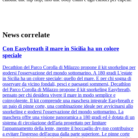
News correlate
Con Easybreath il mare in Sicilia ha un colore
speciale
Decathlon del Parco Corolla di Milazzo propone il kit snorkeling per
godersi l'osservazione del mondo sottomarino. A 180 gradi L'estate
in Sicilia ha un colore speciale: quello del mare. E per chi sogna di
osservare da vicino fondali, pesci e paesaggi sommersi, Decathlon
del Parco Corolla di Milazzo propone il kit snorkeling Easybreath,
pensato per chi desidera vivere il mare in modo semplice e
coinvolgente. Il kit comprende una maschera integrale Easybreath e
un paio di pinne corte, una combinazione ideale per avvicinarsi allo
snorkeling e godersi l'osservazione del mondo sottomarino. La
maschera offre una visione panoramica a 180 gradi ed è dotata di un
sistema di circolazione dell'aria progettato per limitare
l'appannamento della lente, mentre il boccaglio dry-top contribuisce
a evitare l'ingresso dell'acqua dalla parte superiore. Le pinne corte