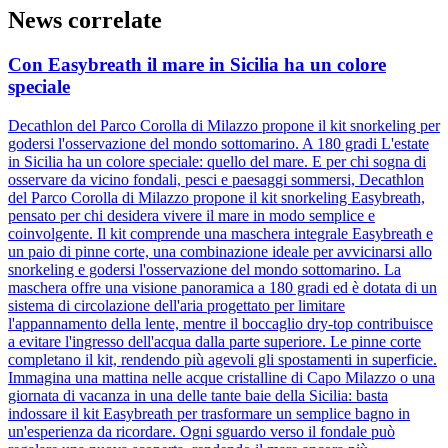
News correlate
Con Easybreath il mare in Sicilia ha un colore
speciale
Decathlon del Parco Corolla di Milazzo propone il kit snorkeling per
godersi l'osservazione del mondo sottomarino. A 180 gradi L'estate
in Sicilia ha un colore speciale: quello del mare. E per chi sogna di
osservare da vicino fondali, pesci e paesaggi sommersi, Decathlon
del Parco Corolla di Milazzo propone il kit snorkeling Easybreath,
pensato per chi desidera vivere il mare in modo semplice e
coinvolgente. Il kit comprende una maschera integrale Easybreath e
un paio di pinne corte, una combinazione ideale per avvicinarsi allo
snorkeling e godersi l'osservazione del mondo sottomarino. La
maschera offre una visione panoramica a 180 gradi ed è dotata di un
sistema di circolazione dell'aria progettato per limitare
l'appannamento della lente, mentre il boccaglio dry-top contribuisce
a evitare l'ingresso dell'acqua dalla parte superiore. Le pinne corte
completano il kit, rendendo più agevoli gli spostamenti in superficie.
Immagina una mattina nelle acque cristalline di Capo Milazzo o una
giornata di vacanza in una delle tante baie della Sicilia: basta
indossare il kit Easybreath per trasformare un semplice bagno in
un'esperienza da ricordare. Ogni sguardo verso il fondale può