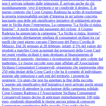
non è arrivata soltanto dalle istituzioni. È arrivata anche da chi,
quotidianamente, vive il territorio e ne condivide il destino. È in
questo contesto che Coop Gruppo Radenza ha scelto di trasformare
la propria responsabilità sociale d’impresa in un’azione concreta,
lanciando una delle più significative iniziative di solidarietà privata
nate in Sicilia dopo l’emergenza. La campagna “La Sicilia si rialza.
Insieme”. A pochi giorni dal passaggio del ciclone, il Gruppo
Radenza ha annunciato la campagna “La Sicilia si rialza. Insieme”,
coinvolgendo direttamente migliaia di consumatori siciliani tra cui
quelli che ogni giorno varcano l’Ipercoop del Parco Corolla di
Milazzo. Dal 26 gennaio al 28 febbraio, infatti, il 5% del valore dei
prodotti a marchio Coop acquistati dai possessori della Coop Card
nei punti vendita siciliani è stato destinato al finanziamento di
interventi di supporto, ripristino e ricostruzione delle aree colpite dal
maltempo. Le risorse raccolte sono state affidate all’Associazione
Siciliana Consumatori Consapevoli, organismo che rappresenta oltre
250 mila titolari della Coop Card e che ha il compito di individuare,
insieme alle istituzioni e agli enti del territorio, i progetti da
sostenere. Un aiuto che non ha aspettato la fine della raccolta.
L’aspetto più significativo dell’iniziativa è però arrivato pochi giorni
dopo. Invece di attendere la conclusione della campagna solidale,
Coop Gruppo Radenza e l’Associazione Siciliana Consumatori
Consapevoli hanno deciso di anticipare immediatamente 100 mila
euro, rendendo disponibili le risorse ancora prima di conoscere
l’ammontare complessivo della raccolta. Una scelta che ha