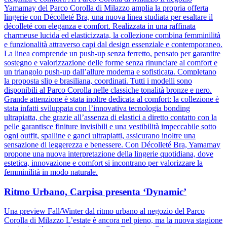
Yamamay del Parco Corolla di Milazzo amplia la propria offerta
lingerie con Décolleté Bra, una nuova linea studiata per esaltare il
décolleté con eleganza e comfort. Realizzata in una raffinata
charmeuse lucida ed elasticizzata, la collezione combina femminilità
e funzionalità attraverso capi dal design essenziale e contemporaneo.
La linea comprende un push-up senza ferretto, pensato per garantire
sostegno e valorizzazione delle forme senza rinunciare al comfort e
un triangolo push-up dall’allure moderna e sofisticata. Completano
la proposta slip e brasiliana, coordinati. Tutti i modelli sono
disponibili al Parco Corolla nelle classiche tonalità bronze e nero.
Grande attenzione è stata inoltre dedicata al comfort: la collezione è
stata infatti sviluppata con l’innovativa tecnologia bonding
ultrapiatta, che grazie all’assenza di elastici a diretto contatto con la
pelle garantisce finiture invisibili e una vestibilità impeccabile sotto
ogni outfit, spalline e ganci ultrapiatti, assicurano inoltre una
sensazione di leggerezza e benessere. Con Décolleté Bra, Yamamay
propone una nuova interpretazione della lingerie quotidiana, dove
estetica, innovazione e comfort si incontrano per valorizzare la
femminilità in modo naturale.
Ritmo Urbano, Carpisa presenta ‘Dynamic’
Una preview Fall/Winter dal ritmo urbano al negozio del Parco
Corolla di Milazzo L’estate è ancora nel pieno, ma la nuova stagione