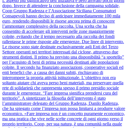
L’aspetto più significativo dell’iniziativa è però arrivato pochi giorni
dopo. Invece di attendere la conclusione della campagna solidale,
Coop Gruppo Radenza e l’Associazione Siciliana Consumatori
Consapevoli hanno deciso di anticipare immediatamente 100 mila
euro, rendendo disponibili le risorse ancora prima di conoscere
l’ammontare complessivo della raccolta. Una scelta che ha
consentito di accelerare gli interventi nelle zone maggiormente
colpite, evitando che il tempo necessario alla raccolta dei fondi
rallentasse le prime risposte alle emergenze. Due linee di intervento.
Le risorse sono state destinate esclusivamente agli Enti del Terzo
Settore operanti nei territori interessati dal ciclone, attraverso due
strumenti distinti. Il primo ha previsto una disponibilità “a sportello”
per l’acquisto di beni di prima necessità destinati alle popolazioni
colpite. Il secondo ha finanziato associazioni, cooperative sociali ed
enti benefici che, a causa dei danni subiti, rischiavano di
interrompere la propria attività istituzionale. L’obiettivo non era
soltanto aiutare chi aveva perso beni materiali, ma preservare quella
rete di solidarietà che rappresenta spesso il primo presidio sociale
durante le emergenze. “Fare impresa significa prendersi cura del
territorio”. A sintetizzare la filosofia dell’intervento è stato
l’amministratore delegato del Gruppo Radenza, Danilo Radenza,
che ha spiegato come l’impresa non possa limitarsi a produrre valore
economico. «Fare impresa non è un concetto puramente economico,
ma una pratica che vive nelle scelte concrete di ogni giorno verso il
proprio territorio. Coop, per sua natura, è una comunità nella quale