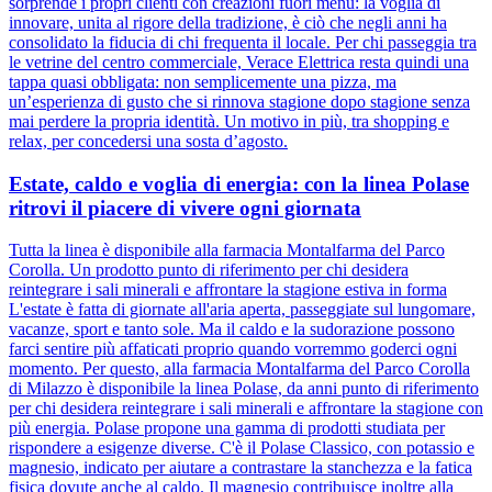
sorprende i propri clienti con creazioni fuori menu: la voglia di
innovare, unita al rigore della tradizione, è ciò che negli anni ha
consolidato la fiducia di chi frequenta il locale. Per chi passeggia tra
le vetrine del centro commerciale, Verace Elettrica resta quindi una
tappa quasi obbligata: non semplicemente una pizza, ma
un’esperienza di gusto che si rinnova stagione dopo stagione senza
mai perdere la propria identità. Un motivo in più, tra shopping e
relax, per concedersi una sosta d’agosto.
Estate, caldo e voglia di energia: con la linea Polase
ritrovi il piacere di vivere ogni giornata
Tutta la linea è disponibile alla farmacia Montalfarma del Parco
Corolla. Un prodotto punto di riferimento per chi desidera
reintegrare i sali minerali e affrontare la stagione estiva in forma
L'estate è fatta di giornate all'aria aperta, passeggiate sul lungomare,
vacanze, sport e tanto sole. Ma il caldo e la sudorazione possono
farci sentire più affaticati proprio quando vorremmo goderci ogni
momento. Per questo, alla farmacia Montalfarma del Parco Corolla
di Milazzo è disponibile la linea Polase, da anni punto di riferimento
per chi desidera reintegrare i sali minerali e affrontare la stagione con
più energia. Polase propone una gamma di prodotti studiata per
rispondere a esigenze diverse. C'è il Polase Classico, con potassio e
magnesio, indicato per aiutare a contrastare la stanchezza e la fatica
fisica dovute anche al caldo. Il magnesio contribuisce inoltre alla