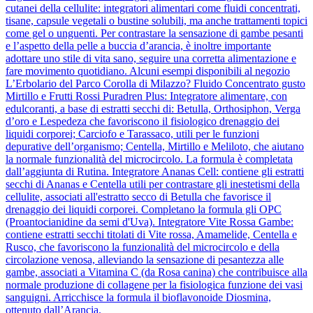
cutanei della cellulite: integratori alimentari come fluidi concentrati,
tisane, capsule vegetali o bustine solubili, ma anche trattamenti topici
come gel o unguenti. Per contrastare la sensazione di gambe pesanti
e l’aspetto della pelle a buccia d’arancia, è inoltre importante
adottare uno stile di vita sano, seguire una corretta alimentazione e
fare movimento quotidiano. Alcuni esempi disponibili al negozio
L’Erbolario del Parco Corolla di Milazzo? Fluido Concentrato gusto
Mirtillo e Frutti Rossi Puradren Plus: Integratore alimentare, con
edulcoranti, a base di estratti secchi di: Betulla, Orthosiphon, Verga
d’oro e Lespedeza che favoriscono il fisiologico drenaggio dei
liquidi corporei; Carciofo e Tarassaco, utili per le funzioni
depurative dell’organismo; Centella, Mirtillo e Meliloto, che aiutano
la normale funzionalità del microcircolo. La formula è completata
dall’aggiunta di Rutina. Integratore Ananas Cell: contiene gli estratti
secchi di Ananas e Centella utili per contrastare gli inestetismi della
cellulite, associati all'estratto secco di Betulla che favorisce il
drenaggio dei liquidi corporei. Completano la formula gli OPC
(Proantocianidine da semi d'Uva). Integratore Vite Rossa Gambe:
contiene estratti secchi titolati di Vite rossa, Amamelide, Centella e
Rusco, che favoriscono la funzionalità del microcircolo e della
circolazione venosa, alleviando la sensazione di pesantezza alle
gambe, associati a Vitamina C (da Rosa canina) che contribuisce alla
normale produzione di collagene per la fisiologica funzione dei vasi
sanguigni. Arricchisce la formula il bioflavonoide Diosmina,
ottenuto dall’Arancia.