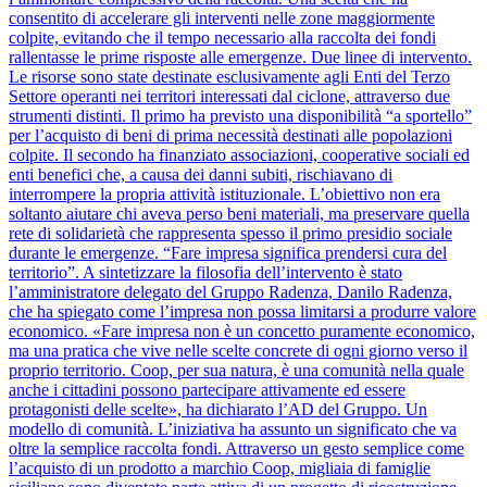
consentito di accelerare gli interventi nelle zone maggiormente
colpite, evitando che il tempo necessario alla raccolta dei fondi
rallentasse le prime risposte alle emergenze. Due linee di intervento.
Le risorse sono state destinate esclusivamente agli Enti del Terzo
Settore operanti nei territori interessati dal ciclone, attraverso due
strumenti distinti. Il primo ha previsto una disponibilità “a sportello”
per l’acquisto di beni di prima necessità destinati alle popolazioni
colpite. Il secondo ha finanziato associazioni, cooperative sociali ed
enti benefici che, a causa dei danni subiti, rischiavano di
interrompere la propria attività istituzionale. L’obiettivo non era
soltanto aiutare chi aveva perso beni materiali, ma preservare quella
rete di solidarietà che rappresenta spesso il primo presidio sociale
durante le emergenze. “Fare impresa significa prendersi cura del
territorio”. A sintetizzare la filosofia dell’intervento è stato
l’amministratore delegato del Gruppo Radenza, Danilo Radenza,
che ha spiegato come l’impresa non possa limitarsi a produrre valore
economico. «Fare impresa non è un concetto puramente economico,
ma una pratica che vive nelle scelte concrete di ogni giorno verso il
proprio territorio. Coop, per sua natura, è una comunità nella quale
anche i cittadini possono partecipare attivamente ed essere
protagonisti delle scelte», ha dichiarato l’AD del Gruppo. Un
modello di comunità. L’iniziativa ha assunto un significato che va
oltre la semplice raccolta fondi. Attraverso un gesto semplice come
l’acquisto di un prodotto a marchio Coop, migliaia di famiglie