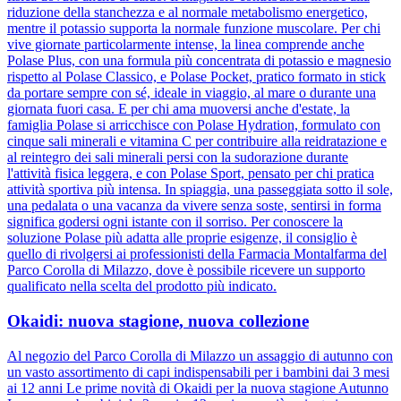
riduzione della stanchezza e al normale metabolismo energetico,
mentre il potassio supporta la normale funzione muscolare. Per chi
vive giornate particolarmente intense, la linea comprende anche
Polase Plus, con una formula più concentrata di potassio e magnesio
rispetto al Polase Classico, e Polase Pocket, pratico formato in stick
da portare sempre con sé, ideale in viaggio, al mare o durante una
giornata fuori casa. E per chi ama muoversi anche d'estate, la
famiglia Polase si arricchisce con Polase Hydration, formulato con
cinque sali minerali e vitamina C per contribuire alla reidratazione e
al reintegro dei sali minerali persi con la sudorazione durante
l'attività fisica leggera, e con Polase Sport, pensato per chi pratica
attività sportiva più intensa. In spiaggia, una passeggiata sotto il sole,
una pedalata o una vacanza da vivere senza soste, sentirsi in forma
significa godersi ogni istante con il sorriso. Per conoscere la
soluzione Polase più adatta alle proprie esigenze, il consiglio è
quello di rivolgersi ai professionisti della Farmacia Montalfarma del
Parco Corolla di Milazzo, dove è possibile ricevere un supporto
qualificato nella scelta del prodotto più indicato.
Okaidi: nuova stagione, nuova collezione
Al negozio del Parco Corolla di Milazzo un assaggio di autunno con
un vasto assortimento di capi indispensabili per i bambini dai 3 mesi
ai 12 anni Le prime novità di Okaidi per la nuova stagione Autunno