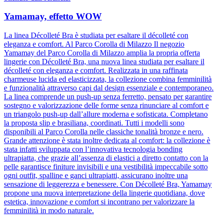
Yamamay, effetto WOW
La linea Décolleté Bra è studiata per esaltare il décolleté con
eleganza e comfort. Al Parco Corolla di Milazzo Il negozio
Yamamay del Parco Corolla di Milazzo amplia la propria offerta
lingerie con Décolleté Bra, una nuova linea studiata per esaltare il
décolleté con eleganza e comfort. Realizzata in una raffinata
charmeuse lucida ed elasticizzata, la collezione combina femminilità
e funzionalità attraverso capi dal design essenziale e contemporaneo.
La linea comprende un push-up senza ferretto, pensato per garantire
sostegno e valorizzazione delle forme senza rinunciare al comfort e
un triangolo push-up dall’allure moderna e sofisticata. Completano
la proposta slip e brasiliana, coordinati. Tutti i modelli sono
disponibili al Parco Corolla nelle classiche tonalità bronze e nero.
Grande attenzione è stata inoltre dedicata al comfort: la collezione è
stata infatti sviluppata con l’innovativa tecnologia bonding
ultrapiatta, che grazie all’assenza di elastici a diretto contatto con la
pelle garantisce finiture invisibili e una vestibilità impeccabile sotto
ogni outfit, spalline e ganci ultrapiatti, assicurano inoltre una
sensazione di leggerezza e benessere. Con Décolleté Bra, Yamamay
propone una nuova interpretazione della lingerie quotidiana, dove
estetica, innovazione e comfort si incontrano per valorizzare la
femminilità in modo naturale.