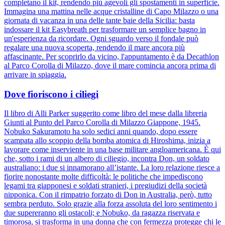
completano il kit, rendendo più agevoli gli spostamenti in superficie.
Immagina una mattina nelle acque cristalline di Capo Milazzo o una
giornata di vacanza in una delle tante baie della Sicilia: basta
indossare il kit Easybreath per trasformare un semplice bagno in
un'esperienza da ricordare. Ogni sguardo verso il fondale può
regalare una nuova scoperta, rendendo il mare ancora più
affascinante. Per scoprirlo da vicino, l'appuntamento è da Decathlon
al Parco Corolla di Milazzo, dove il mare comincia ancora prima di
arrivare in spiaggia.
Dove fioriscono i ciliegi
Il libro di Alli Parker suggerito come libro del mese dalla libreria
Giunti al Punto del Parco Corolla di Milazzo Giappone, 1945.
Nobuko Sakuramoto ha solo sedici anni quando, dopo essere
scampata allo scoppio della bomba atomica di Hiroshima, inizia a
lavorare come inserviente in una base militare angloamericana. È qui
che, sotto i rami di un albero di ciliegio, incontra Don, un soldato
australiano: i due si innamorano all’istante. La loro relazione riesce a
fiorire nonostante molte difficoltà: le politiche che impediscono
legami tra giapponesi e soldati stranieri, i pregiudizi della società
nipponica. Con il rimpatrio forzato di Don in Australia, però, tutto
sembra perduto. Solo grazie alla forza assoluta del loro sentimento i
due supereranno gli ostacoli; e Nobuko, da ragazza riservata e
timorosa, si trasforma in una donna che con fermezza protegge chi le