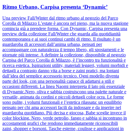
Ritmo Urbano, Carpisa presenta ‘Dynamic’
Una preview Fall/Winter dal ritmo urbano al negozio del Parco
Corolla di Milazzo L’estate è ancora nel pieno, ma la nuova stagione
comincia già a prendere forma. Con Dynamic, Carpisa presenta una
preview della collezione Fall/Winter che guarda alla quotidianità
contemporanea e ai suoi continui cambi di ritmo. Il risultato è un
guardaroba di accessori dall’anima urbana, pensati per
accompagnare con naturalezza il tempo libero, gli spostamenti e le
giornate più intense. A definire la collezione, disponibile al negozio
Carpisa del Parco Corolla di Milazzo, è l’incontro tra funzionalità e
ricerca estetica. Ispirazioni utility, materiali leggeri, volumi morbidi e
dettagli a contrasto danno vita a borse e zaini pratici, ma lontani
dall’idea del semplice accessorio tecnico. Ogni modello diventa
parte del look, con una personalità capace di adattarsi a stili e
occasioni differenti. La linea Naomi interpreta il lato più essenziale
di Dynamic.Nero, oliva e sabbia costruiscono una palette naturale e
versatile, animata da cordini e piccoli dettagli color ocra. Le forme
sono pulite, i volumi funzionali e l’estetica rilassata: un equilibrio
pensato per chi ama accessori facili da indossare e da inserire nel
guardaroba quotidiano. Più decisa e giocosa, Babe sceglie invece il
color blocking. Nero, verde petrolio, fango e sabbia si incontrano in
accostamenti grafici che rendono immediatamente riconoscibili
zaini, shopper e borsoni. Tasche esterne, coulisse e applicazioni in