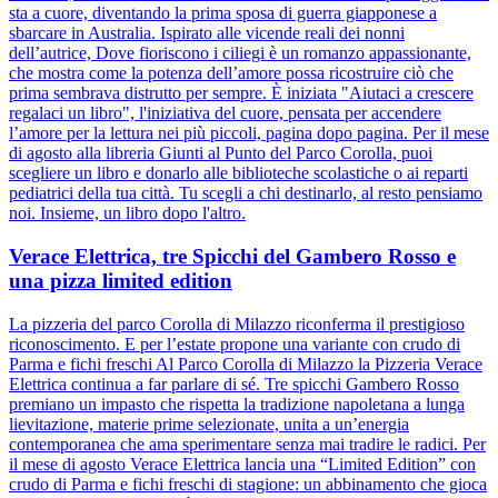
sta a cuore, diventando la prima sposa di guerra giapponese a
sbarcare in Australia. Ispirato alle vicende reali dei nonni
dell’autrice, Dove fioriscono i ciliegi è un romanzo appassionante,
che mostra come la potenza dell’amore possa ricostruire ciò che
prima sembrava distrutto per sempre. È iniziata "Aiutaci a crescere
regalaci un libro", l'iniziativa del cuore, pensata per accendere
l’amore per la lettura nei più piccoli, pagina dopo pagina. Per il mese
di agosto alla libreria Giunti al Punto del Parco Corolla, puoi
scegliere un libro e donarlo alle biblioteche scolastiche o ai reparti
pediatrici della tua città. Tu scegli a chi destinarlo, al resto pensiamo
noi. Insieme, un libro dopo l'altro.
Verace Elettrica, tre Spicchi del Gambero Rosso e
una pizza limited edition
La pizzeria del parco Corolla di Milazzo riconferma il prestigioso
riconoscimento. E per l’estate propone una variante con crudo di
Parma e fichi freschi Al Parco Corolla di Milazzo la Pizzeria Verace
Elettrica continua a far parlare di sé. Tre spicchi Gambero Rosso
premiano un impasto che rispetta la tradizione napoletana a lunga
lievitazione, materie prime selezionate, unita a un’energia
contemporanea che ama sperimentare senza mai tradire le radici. Per
il mese di agosto Verace Elettrica lancia una “Limited Edition” con
crudo di Parma e fichi freschi di stagione: un abbinamento che gioca