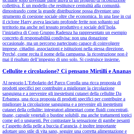
siciliane sono diventate parte attiva di un progetto di ricostruzione
collettiva. È un modello che restituisce centralità alla comunità,
dimostrando come la grande distribuzione possa diventare uno
strumento di coesione sociale oltre che economica. In una fase in cui
il ciclone Harry aveva lasciato profonde ferite non soltanto sul
territorio ma anche nel tessuto produttivo e sociale dell’Isola,
l’iniziativa di Coop Gruppo Radenza ha rappresentato un esempio
concreto di responsabilità condivisa: non una donazione
occasionale, ma un percorso partecipato capace di coinvolgere
imprese, cittadini, associazioni e istituzioni nella stessa direzione.
Perché, come recita il nome della campagna, la ricostruzione non è
mai il risultato dell’impegno di uno solo. Si costruisce insieme.
Cellulite e circolazione? Ci pensano Mirtilli e Ananas
Al negozio L’Erbolario del Parco Corolla una ricca proposta di
prodotti specifici per contribuire a migliorare la circolazione
sanguigna e a prevenire gli inestetismi cutanei della cellulite Da
Erbamea, una ricca proposta di prodotti specifici per contribuire a
migliorare la circolazione sanguigna e a prevenire gli inestetismi
cutanei della cellulite: integratori alimentari come fluidi concentrati,
tisane, capsule vegetali o bustine solubili, ma anche trattamenti topici
come gel o unguenti. Per contrastare la sensazione di gambe pesanti
e l’aspetto della pelle a buccia d’arancia, è inoltre importante
adottare uno stile di vita sano, seguire una corretta alimentazione e