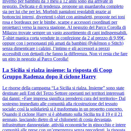
Inverno per bambini da 3 mesi a 12 anni sono già arrivate in
negozio. Delicata e di tendenza, propone un guardaroba completo
sia per lui che per lei. Morbidi pantaloni regolabili grazie ai
bottoncini interni, divertenti t-shirt con animaletti, proposte nei toni
rosa e bordeaux per le bimbe, scarpe e accessori coordinati per
proiettarci verso la nuova stagione. Al negozio del Parco Corolla di
Milazzo trovate sempre un vasto assortimento di capi indispensabili.
T-shirt manica corta vendute in confezione da 2 al prezzo di 9,99€,
oppure con i personaggi più amati da bambini (Pokémon o Stitch)
senza dimenticare i calzini, l’intimo e gli accessori a prezzi
accessibili con dettagli che fanno la differenza. Non vi resta che fare
un giro in negozio al Parco Corolla!
La Sicilia si rialza insieme: la risposta di Coop
Gruppo Radenza dopo il ciclone Harry
Le risorse della campagna “La Sicilia si rialza. Insieme” sono state
destinate agli Enti del Terzo Settore operanti nei territori interessati
dai danni: «Fare impresa significa prendersi cura del territorio» Dal
sostegno immediato alle comunità alla ricostruzione del tessuto
sociale: così la solidarietà si è trasformata in un progetto concreto.
Quando il ciclone Harry si è abbattuto sulla Sicilia tra il 19 e il 21
gennaio, lasciando dietro di sé chilometri di costa devastata,
infrastrutture danneggiate, attività economiche in ginocchio e intere
comunità alle prese con un’emergenza senza precedenti, la risposta