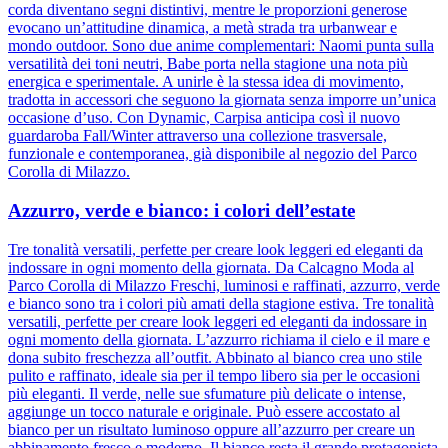
corda diventano segni distintivi, mentre le proporzioni generose
evocano un’attitudine dinamica, a metà strada tra urbanwear e
mondo outdoor. Sono due anime complementari: Naomi punta sulla
versatilità dei toni neutri, Babe porta nella stagione una nota più
energica e sperimentale. A unirle è la stessa idea di movimento,
tradotta in accessori che seguono la giornata senza imporre un’unica
occasione d’uso. Con Dynamic, Carpisa anticipa così il nuovo
guardaroba Fall/Winter attraverso una collezione trasversale,
funzionale e contemporanea, già disponibile al negozio del Parco
Corolla di Milazzo.
Azzurro, verde e bianco: i colori dell’estate
Tre tonalità versatili, perfette per creare look leggeri ed eleganti da
indossare in ogni momento della giornata. Da Calcagno Moda al
Parco Corolla di Milazzo Freschi, luminosi e raffinati, azzurro, verde
e bianco sono tra i colori più amati della stagione estiva. Tre tonalità
versatili, perfette per creare look leggeri ed eleganti da indossare in
ogni momento della giornata. L’azzurro richiama il cielo e il mare e
dona subito freschezza all’outfit. Abbinato al bianco crea uno stile
pulito e raffinato, ideale sia per il tempo libero sia per le occasioni
più eleganti. Il verde, nelle sue sfumature più delicate o intense,
aggiunge un tocco naturale e originale. Può essere accostato al
bianco per un risultato luminoso oppure all’azzurro per creare un
abbinamento fresco e moderno. Il bianco resta il grande protagonista