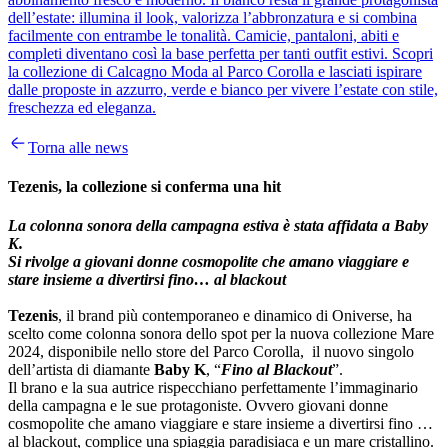
dell’estate: illumina il look, valorizza l’abbronzatura e si combina
facilmente con entrambe le tonalità. Camicie, pantaloni, abiti e
completi diventano così la base perfetta per tanti outfit estivi. Scopri
la collezione di Calcagno Moda al Parco Corolla e lasciati ispirare
dalle proposte in azzurro, verde e bianco per vivere l’estate con stile,
freschezza ed eleganza.
Torna alle news
Tezenis, la collezione si conferma una hit
La colonna sonora della campagna estiva è stata affidata a Baby
K.
Si rivolge a giovani donne cosmopolite che amano viaggiare e
stare insieme a divertirsi fino… al blackout
Tezenis
, il brand più contemporaneo e dinamico di Oniverse, ha
scelto come colonna sonora dello spot per la nuova collezione Mare
2024, disponibile nello store del Parco Corolla, il nuovo singolo
dell’artista di diamante
Baby K
, “
Fino al Blackout
”.
Il brano e la sua autrice rispecchiano perfettamente l’immaginario
della campagna e le sue protagoniste. Ovvero giovani donne
cosmopolite che amano viaggiare e stare insieme a divertirsi fino …
al blackout, complice una spiaggia paradisiaca e un mare cristallino.