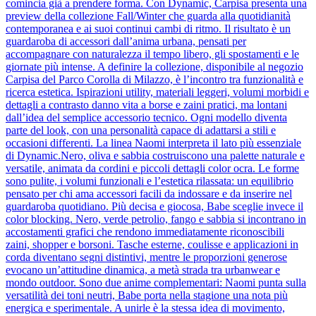
comincia già a prendere forma. Con Dynamic, Carpisa presenta una
preview della collezione Fall/Winter che guarda alla quotidianità
contemporanea e ai suoi continui cambi di ritmo. Il risultato è un
guardaroba di accessori dall’anima urbana, pensati per
accompagnare con naturalezza il tempo libero, gli spostamenti e le
giornate più intense. A definire la collezione, disponibile al negozio
Carpisa del Parco Corolla di Milazzo, è l’incontro tra funzionalità e
ricerca estetica. Ispirazioni utility, materiali leggeri, volumi morbidi e
dettagli a contrasto danno vita a borse e zaini pratici, ma lontani
dall’idea del semplice accessorio tecnico. Ogni modello diventa
parte del look, con una personalità capace di adattarsi a stili e
occasioni differenti. La linea Naomi interpreta il lato più essenziale
di Dynamic.Nero, oliva e sabbia costruiscono una palette naturale e
versatile, animata da cordini e piccoli dettagli color ocra. Le forme
sono pulite, i volumi funzionali e l’estetica rilassata: un equilibrio
pensato per chi ama accessori facili da indossare e da inserire nel
guardaroba quotidiano. Più decisa e giocosa, Babe sceglie invece il
color blocking. Nero, verde petrolio, fango e sabbia si incontrano in
accostamenti grafici che rendono immediatamente riconoscibili
zaini, shopper e borsoni. Tasche esterne, coulisse e applicazioni in
corda diventano segni distintivi, mentre le proporzioni generose
evocano un’attitudine dinamica, a metà strada tra urbanwear e
mondo outdoor. Sono due anime complementari: Naomi punta sulla
versatilità dei toni neutri, Babe porta nella stagione una nota più
energica e sperimentale. A unirle è la stessa idea di movimento,