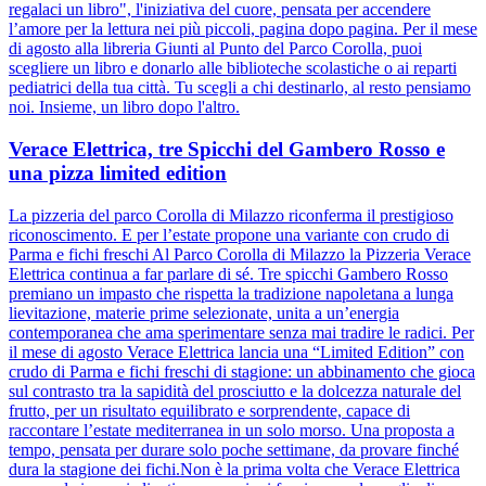
regalaci un libro", l'iniziativa del cuore, pensata per accendere
l’amore per la lettura nei più piccoli, pagina dopo pagina. Per il mese
di agosto alla libreria Giunti al Punto del Parco Corolla, puoi
scegliere un libro e donarlo alle biblioteche scolastiche o ai reparti
pediatrici della tua città. Tu scegli a chi destinarlo, al resto pensiamo
noi. Insieme, un libro dopo l'altro.
Verace Elettrica, tre Spicchi del Gambero Rosso e
una pizza limited edition
La pizzeria del parco Corolla di Milazzo riconferma il prestigioso
riconoscimento. E per l’estate propone una variante con crudo di
Parma e fichi freschi Al Parco Corolla di Milazzo la Pizzeria Verace
Elettrica continua a far parlare di sé. Tre spicchi Gambero Rosso
premiano un impasto che rispetta la tradizione napoletana a lunga
lievitazione, materie prime selezionate, unita a un’energia
contemporanea che ama sperimentare senza mai tradire le radici. Per
il mese di agosto Verace Elettrica lancia una “Limited Edition” con
crudo di Parma e fichi freschi di stagione: un abbinamento che gioca
sul contrasto tra la sapidità del prosciutto e la dolcezza naturale del
frutto, per un risultato equilibrato e sorprendente, capace di
raccontare l’estate mediterranea in un solo morso. Una proposta a
tempo, pensata per durare solo poche settimane, da provare finché
dura la stagione dei fichi.Non è la prima volta che Verace Elettrica