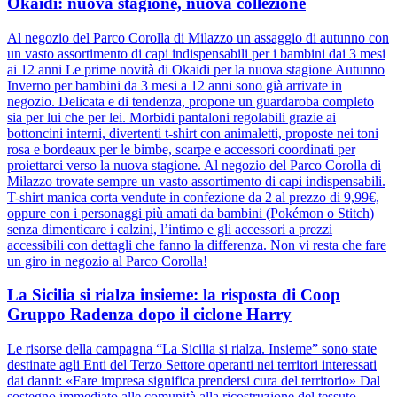
Okaidi: nuova stagione, nuova collezione
Al negozio del Parco Corolla di Milazzo un assaggio di autunno con
un vasto assortimento di capi indispensabili per i bambini dai 3 mesi
ai 12 anni Le prime novità di Okaidi per la nuova stagione Autunno
Inverno per bambini da 3 mesi a 12 anni sono già arrivate in
negozio. Delicata e di tendenza, propone un guardaroba completo
sia per lui che per lei. Morbidi pantaloni regolabili grazie ai
bottoncini interni, divertenti t-shirt con animaletti, proposte nei toni
rosa e bordeaux per le bimbe, scarpe e accessori coordinati per
proiettarci verso la nuova stagione. Al negozio del Parco Corolla di
Milazzo trovate sempre un vasto assortimento di capi indispensabili.
T-shirt manica corta vendute in confezione da 2 al prezzo di 9,99€,
oppure con i personaggi più amati da bambini (Pokémon o Stitch)
senza dimenticare i calzini, l’intimo e gli accessori a prezzi
accessibili con dettagli che fanno la differenza. Non vi resta che fare
un giro in negozio al Parco Corolla!
La Sicilia si rialza insieme: la risposta di Coop
Gruppo Radenza dopo il ciclone Harry
Le risorse della campagna “La Sicilia si rialza. Insieme” sono state
destinate agli Enti del Terzo Settore operanti nei territori interessati
dai danni: «Fare impresa significa prendersi cura del territorio» Dal
sostegno immediato alle comunità alla ricostruzione del tessuto