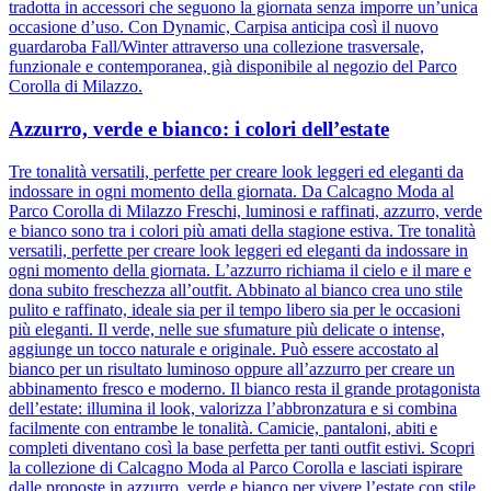
tradotta in accessori che seguono la giornata senza imporre un’unica
occasione d’uso. Con Dynamic, Carpisa anticipa così il nuovo
guardaroba Fall/Winter attraverso una collezione trasversale,
funzionale e contemporanea, già disponibile al negozio del Parco
Corolla di Milazzo.
Azzurro, verde e bianco: i colori dell’estate
Tre tonalità versatili, perfette per creare look leggeri ed eleganti da
indossare in ogni momento della giornata. Da Calcagno Moda al
Parco Corolla di Milazzo Freschi, luminosi e raffinati, azzurro, verde
e bianco sono tra i colori più amati della stagione estiva. Tre tonalità
versatili, perfette per creare look leggeri ed eleganti da indossare in
ogni momento della giornata. L’azzurro richiama il cielo e il mare e
dona subito freschezza all’outfit. Abbinato al bianco crea uno stile
pulito e raffinato, ideale sia per il tempo libero sia per le occasioni
più eleganti. Il verde, nelle sue sfumature più delicate o intense,
aggiunge un tocco naturale e originale. Può essere accostato al
bianco per un risultato luminoso oppure all’azzurro per creare un
abbinamento fresco e moderno. Il bianco resta il grande protagonista
dell’estate: illumina il look, valorizza l’abbronzatura e si combina
facilmente con entrambe le tonalità. Camicie, pantaloni, abiti e
completi diventano così la base perfetta per tanti outfit estivi. Scopri
la collezione di Calcagno Moda al Parco Corolla e lasciati ispirare
dalle proposte in azzurro, verde e bianco per vivere l’estate con stile,