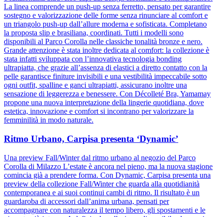
La linea comprende un push-up senza ferretto, pensato per garantire
sostegno e valorizzazione delle forme senza rinunciare al comfort e
un triangolo push-up dall’allure moderna e sofisticata. Completano
la proposta slip e brasiliana, coordinati. Tutti i modelli sono
disponibili al Parco Corolla nelle classiche tonalità bronze e nero.
Grande attenzione è stata inoltre dedicata al comfort: la collezione è
stata infatti sviluppata con l’innovativa tecnologia bonding
ultrapiatta, che grazie all’assenza di elastici a diretto contatto con la
pelle garantisce finiture invisibili e una vestibilità impeccabile sotto
ogni outfit, spalline e ganci ultrapiatti, assicurano inoltre una
sensazione di leggerezza e benessere. Con Décolleté Bra, Yamamay
propone una nuova interpretazione della lingerie quotidiana, dove
estetica, innovazione e comfort si incontrano per valorizzare la
femminilità in modo naturale.
Ritmo Urbano, Carpisa presenta ‘Dynamic’
Una preview Fall/Winter dal ritmo urbano al negozio del Parco
Corolla di Milazzo L’estate è ancora nel pieno, ma la nuova stagione
comincia già a prendere forma. Con Dynamic, Carpisa presenta una
preview della collezione Fall/Winter che guarda alla quotidianità
contemporanea e ai suoi continui cambi di ritmo. Il risultato è un
guardaroba di accessori dall’anima urbana, pensati per
accompagnare con naturalezza il tempo libero, gli spostamenti e le