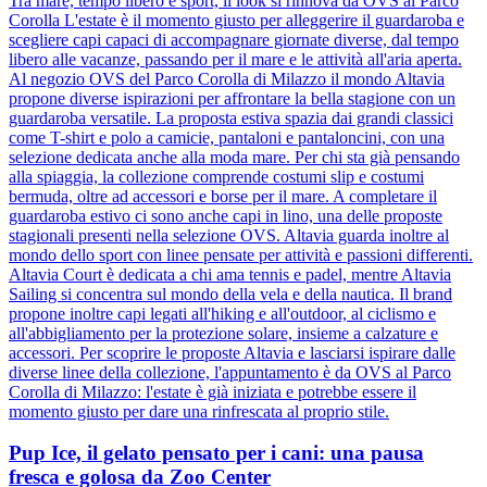
Tra mare, tempo libero e sport, il look si rinnova da OVS al Parco
Corolla L'estate è il momento giusto per alleggerire il guardaroba e
scegliere capi capaci di accompagnare giornate diverse, dal tempo
libero alle vacanze, passando per il mare e le attività all'aria aperta.
Al negozio OVS del Parco Corolla di Milazzo il mondo Altavia
propone diverse ispirazioni per affrontare la bella stagione con un
guardaroba versatile. La proposta estiva spazia dai grandi classici
come T-shirt e polo a camicie, pantaloni e pantaloncini, con una
selezione dedicata anche alla moda mare. Per chi sta già pensando
alla spiaggia, la collezione comprende costumi slip e costumi
bermuda, oltre ad accessori e borse per il mare. A completare il
guardaroba estivo ci sono anche capi in lino, una delle proposte
stagionali presenti nella selezione OVS. Altavia guarda inoltre al
mondo dello sport con linee pensate per attività e passioni differenti.
Altavia Court è dedicata a chi ama tennis e padel, mentre Altavia
Sailing si concentra sul mondo della vela e della nautica. Il brand
propone inoltre capi legati all'hiking e all'outdoor, al ciclismo e
all'abbigliamento per la protezione solare, insieme a calzature e
accessori. Per scoprire le proposte Altavia e lasciarsi ispirare dalle
diverse linee della collezione, l'appuntamento è da OVS al Parco
Corolla di Milazzo: l'estate è già iniziata e potrebbe essere il
momento giusto per dare una rinfrescata al proprio stile.
Pup Ice, il gelato pensato per i cani: una pausa
fresca e golosa da Zoo Center