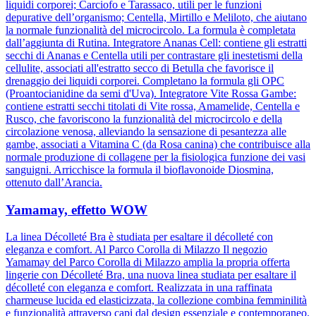
liquidi corporei; Carciofo e Tarassaco, utili per le funzioni
depurative dell’organismo; Centella, Mirtillo e Meliloto, che aiutano
la normale funzionalità del microcircolo. La formula è completata
dall’aggiunta di Rutina. Integratore Ananas Cell: contiene gli estratti
secchi di Ananas e Centella utili per contrastare gli inestetismi della
cellulite, associati all'estratto secco di Betulla che favorisce il
drenaggio dei liquidi corporei. Completano la formula gli OPC
(Proantocianidine da semi d'Uva). Integratore Vite Rossa Gambe:
contiene estratti secchi titolati di Vite rossa, Amamelide, Centella e
Rusco, che favoriscono la funzionalità del microcircolo e della
circolazione venosa, alleviando la sensazione di pesantezza alle
gambe, associati a Vitamina C (da Rosa canina) che contribuisce alla
normale produzione di collagene per la fisiologica funzione dei vasi
sanguigni. Arricchisce la formula il bioflavonoide Diosmina,
ottenuto dall’Arancia.
Yamamay, effetto WOW
La linea Décolleté Bra è studiata per esaltare il décolleté con
eleganza e comfort. Al Parco Corolla di Milazzo Il negozio
Yamamay del Parco Corolla di Milazzo amplia la propria offerta
lingerie con Décolleté Bra, una nuova linea studiata per esaltare il
décolleté con eleganza e comfort. Realizzata in una raffinata
charmeuse lucida ed elasticizzata, la collezione combina femminilità
e funzionalità attraverso capi dal design essenziale e contemporaneo.