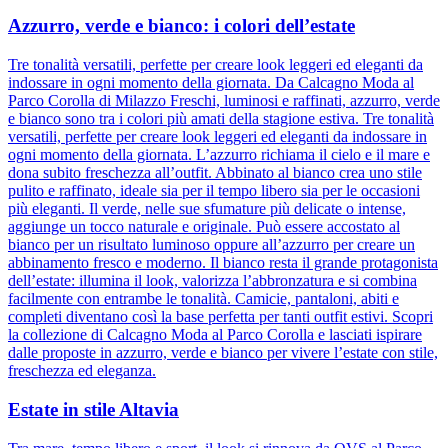
Azzurro, verde e bianco: i colori dell’estate
Tre tonalità versatili, perfette per creare look leggeri ed eleganti da
indossare in ogni momento della giornata. Da Calcagno Moda al
Parco Corolla di Milazzo Freschi, luminosi e raffinati, azzurro, verde
e bianco sono tra i colori più amati della stagione estiva. Tre tonalità
versatili, perfette per creare look leggeri ed eleganti da indossare in
ogni momento della giornata. L’azzurro richiama il cielo e il mare e
dona subito freschezza all’outfit. Abbinato al bianco crea uno stile
pulito e raffinato, ideale sia per il tempo libero sia per le occasioni
più eleganti. Il verde, nelle sue sfumature più delicate o intense,
aggiunge un tocco naturale e originale. Può essere accostato al
bianco per un risultato luminoso oppure all’azzurro per creare un
abbinamento fresco e moderno. Il bianco resta il grande protagonista
dell’estate: illumina il look, valorizza l’abbronzatura e si combina
facilmente con entrambe le tonalità. Camicie, pantaloni, abiti e
completi diventano così la base perfetta per tanti outfit estivi. Scopri
la collezione di Calcagno Moda al Parco Corolla e lasciati ispirare
dalle proposte in azzurro, verde e bianco per vivere l’estate con stile,
freschezza ed eleganza.
Estate in stile Altavia