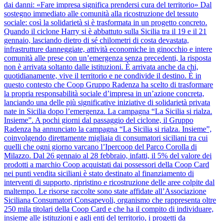
dai danni: «Fare impresa significa prendersi cura del territorio» Dal
sostegno immediato alle comunità alla ricostruzione del tessuto
sociale: così la solidarietà si è trasformata in un progetto concreto.
Quando il ciclone Harry si è abbattuto sulla Sicilia tra il 19 e il 21
gennaio, lasciando dietro di sé chilometri di costa devastata,
infrastrutture danneggiate, attività economiche in ginocchio e intere
comunità alle prese con un’emergenza senza precedenti, la risposta
non è arrivata soltanto dalle istituzioni. È arrivata anche da chi,
quotidianamente, vive il territorio e ne condivide il destino. È in
questo contesto che Coop Gruppo Radenza ha scelto di trasformare
la propria responsabilità sociale d’impresa in un’azione concreta,
lanciando una delle più significative iniziative di solidarietà privata
nate in Sicilia dopo l’emergenza. La campagna “La Sicilia si rialza.
Insieme”. A pochi giorni dal passaggio del ciclone, il Gruppo
Radenza ha annunciato la campagna “La Sicilia si rialza. Insieme”,
coinvolgendo direttamente migliaia di consumatori siciliani tra cui
quelli che ogni giorno varcano l’Ipercoop del Parco Corolla di
Milazzo. Dal 26 gennaio al 28 febbraio, infatti, il 5% del valore dei
prodotti a marchio Coop acquistati dai possessori della Coop Card
nei punti vendita siciliani è stato destinato al finanziamento di
interventi di supporto, ripristino e ricostruzione delle aree colpite dal
maltempo. Le risorse raccolte sono state affidate all’Associazione
Siciliana Consumatori Consapevoli, organismo che rappresenta oltre
250 mila titolari della Coop Card e che ha il compito di individuare,
insieme alle istituzioni e agli enti del territorio, i progetti da