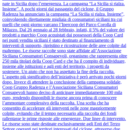
nate in Sicilia dopo l’emergenza. La campagna “La Sicilia si rialza.
Insieme”. A pochi giorni dal passaggio del ciclone, il Gruppo
Radenza ha annunciato la campagna “La Sicilia si rialza. Insieme”,
coinvolgendo direttamente migliaia di consumatori siciliani tra cui
quelli che ogni giorno varcano l’Ipercoop del Parco Corolla di
Milazzo. Dal 26 gennaio al 28 febbraio, infatti, il 5% del valore dei
prodotti a marchio Coop acquistati dai possessori della Coop Card
nei punti vendita siciliani è stato destinato al finanziamento di
interventi di supporto, ripristino e ricostruzione delle aree colpite dal
maltempo. Le risorse raccolte sono state affidate all’Associazione
Siciliana Consumatori Consapevoli, organismo che rappresenta oltre
250 mila titolari della Coop Card e che ha il compito di individuare,
insieme alle istituzioni e agli enti del territorio, i progetti da
sostenere. Un aiuto che non ha aspettato la fine della raccolta.
L’aspetto più significativo dell’iniziativa è però arrivato pochi giorni
dopo. Invece di attendere la conclusione della campagna solidale,
Coop Gruppo Radenza e l’Associazione Siciliana Consumatori
Consapevoli hanno deciso di anticipare immediatamente 100 mila
euro, rendendo disponibili le risorse ancora prima di conoscere
l’ammontare complessivo della raccolta. Una scelta che ha
consentito di accelerare gli interventi nelle zone maggiormente
colpite, evitando che il tempo necessario alla raccolta dei fondi
rallentasse le prime risposte alle emergenze. Due linee di intervento.
Le risorse sono state destinate esclusivamente agli Enti del Terzo
Settore operanti nei territori interessati dal ciclone, attraverso due