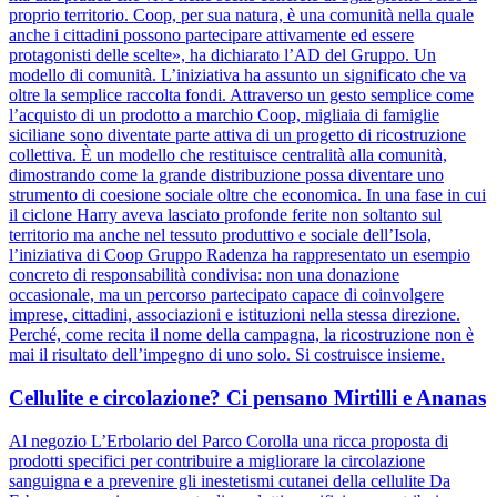
proprio territorio. Coop, per sua natura, è una comunità nella quale
anche i cittadini possono partecipare attivamente ed essere
protagonisti delle scelte», ha dichiarato l’AD del Gruppo. Un
modello di comunità. L’iniziativa ha assunto un significato che va
oltre la semplice raccolta fondi. Attraverso un gesto semplice come
l’acquisto di un prodotto a marchio Coop, migliaia di famiglie
siciliane sono diventate parte attiva di un progetto di ricostruzione
collettiva. È un modello che restituisce centralità alla comunità,
dimostrando come la grande distribuzione possa diventare uno
strumento di coesione sociale oltre che economica. In una fase in cui
il ciclone Harry aveva lasciato profonde ferite non soltanto sul
territorio ma anche nel tessuto produttivo e sociale dell’Isola,
l’iniziativa di Coop Gruppo Radenza ha rappresentato un esempio
concreto di responsabilità condivisa: non una donazione
occasionale, ma un percorso partecipato capace di coinvolgere
imprese, cittadini, associazioni e istituzioni nella stessa direzione.
Perché, come recita il nome della campagna, la ricostruzione non è
mai il risultato dell’impegno di uno solo. Si costruisce insieme.
Cellulite e circolazione? Ci pensano Mirtilli e Ananas
Al negozio L’Erbolario del Parco Corolla una ricca proposta di
prodotti specifici per contribuire a migliorare la circolazione
sanguigna e a prevenire gli inestetismi cutanei della cellulite Da