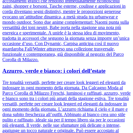
accostamenti grafici che rendono immediatamente riconoscibili
zaini, shopper e borsoni. Tasche esterne, coulisse e applicazioni in
corda diventano segni distintivi, mentre le proporzioni generose
evocano un’attitudine dinamica, a metà strada tra urbanwear e
mondo outdoor. Sono due anime complementari: Naomi punta sulla
versatilità dei toni neutri, Babe porta nella stagione una nota più
energica e sperimentale. A unirle è la stessa idea di movimento,
tradotta in accessori che seguono la giornata senza imporre un’unica
occasione d’uso. Con Dynamic, Carpisa anticipa così il nuovo
guardaroba Fall/Winter attraverso una collezione trasversale,
funzionale e contemporanea, già disponibile al negozio del Parco
Corolla di Milazzo.
Azzurro, verde e bianco: i colori dell’estate
Tre tonalità versatili, perfette per creare look leggeri ed eleganti da
indossare in ogni momento della giornata. Da Calcagno Moda al
Parco Corolla di Milazzo Freschi, luminosi e raffinati, azzurro, verde
e bianco sono tra i colori più amati della stagione estiva. Tre tonalità
versatili, perfette per creare look leggeri ed eleganti da indossare in
ogni momento della giornata. L’azzurro richiama il cielo e il mare e
dona subito freschezza all’outfit. Abbinato al bianco crea uno stile
pulito e raffinato, ideale sia per il tempo libero sia per le occasioni
più eleganti. Il verde, nelle sue sfumature più delicate o intense,
aggiunge un tocco naturale e originale. Può essere accostato al