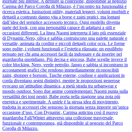
giornate più intense. A definire la collezione, disponibile al negozio
Carpisa del Parco Corolla di Milazzo, è l’incontro tra funzionalità e
ricerca estetica. Ispirazioni utility, materiali leggeri, volumi morbidi e
dettagli a contrasto danno vita a borse e zaini pratici, ma lontani
dall’idea del semplice accessorio tecnico. Ogni modello diventa
parte del look, con una personalità capace di adattarsi a stili e
occasioni differenti. La linea Naomi interpreta il lato più essenziale
di Dynamic.Nero, oliva e sabbia costruiscono una palette naturale e
versatile, animata da cordini e piccoli dettagli color ocra. Le forme
sono pulite, i volumi funzionali e l’estetica rilassata: un equilibrio
pensato per chi ama accessori facili da indossare e da inserire nel
guardaroba quotidiano. Più decisa e giocosa, Babe sceglie invece il
color blocking. Nero, verde petrolio, fango e sabbia si incontrano in
accostamenti grafici che rendono immediatamente riconoscibili
zaini, shopper e borsoni. Tasche esterne, coulisse e applicazioni in
corda diventano segni distintivi, mentre le proporzioni generose
evocano un’attitudine dinamica, a metà strada tra urbanwear e
mondo outdoor. Sono due anime complementari: Naomi punta sulla
versatilità dei toni neutri, Babe porta nella stagione una nota più
energica e sperimentale. A unirle è la stessa idea di movimento,
tradotta in accessori che seguono la giornata senza imporre un’unica
occasione d’uso. Con Dynamic, Carpisa anticipa così il nuovo
guardaroba Fall/Winter attraverso una collezione trasversale,
funzionale e contemporanea, già disponibile al negozio del Parco
Corolla di Milazzo.