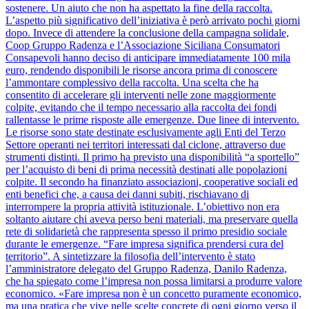
sostenere. Un aiuto che non ha aspettato la fine della raccolta.
L’aspetto più significativo dell’iniziativa è però arrivato pochi giorni
dopo. Invece di attendere la conclusione della campagna solidale,
Coop Gruppo Radenza e l’Associazione Siciliana Consumatori
Consapevoli hanno deciso di anticipare immediatamente 100 mila
euro, rendendo disponibili le risorse ancora prima di conoscere
l’ammontare complessivo della raccolta. Una scelta che ha
consentito di accelerare gli interventi nelle zone maggiormente
colpite, evitando che il tempo necessario alla raccolta dei fondi
rallentasse le prime risposte alle emergenze. Due linee di intervento.
Le risorse sono state destinate esclusivamente agli Enti del Terzo
Settore operanti nei territori interessati dal ciclone, attraverso due
strumenti distinti. Il primo ha previsto una disponibilità “a sportello”
per l’acquisto di beni di prima necessità destinati alle popolazioni
colpite. Il secondo ha finanziato associazioni, cooperative sociali ed
enti benefici che, a causa dei danni subiti, rischiavano di
interrompere la propria attività istituzionale. L’obiettivo non era
soltanto aiutare chi aveva perso beni materiali, ma preservare quella
rete di solidarietà che rappresenta spesso il primo presidio sociale
durante le emergenze. “Fare impresa significa prendersi cura del
territorio”. A sintetizzare la filosofia dell’intervento è stato
l’amministratore delegato del Gruppo Radenza, Danilo Radenza,
che ha spiegato come l’impresa non possa limitarsi a produrre valore
economico. «Fare impresa non è un concetto puramente economico,
ma una pratica che vive nelle scelte concrete di ogni giorno verso il