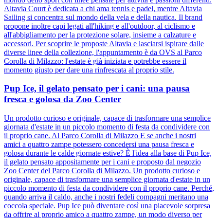
Altavia Court è dedicata a chi ama tennis e padel, mentre Altavia
Sailing si concentra sul mondo della vela e della nautica. Il brand
propone inoltre capi legati all'hiking e all'outdoor, al ciclismo e
all'abbigliamento per la protezione solare, insieme a calzature e
accessori. Per scoprire le proposte Altavia e lasciarsi ispirare dalle
diverse linee della collezione, l'appuntamento è da OVS al Parco
Corolla di Milazzo: l'estate è già iniziata e potrebbe essere il
momento giusto per dare una rinfrescata al proprio stile.
Pup Ice, il gelato pensato per i cani: una pausa
fresca e golosa da Zoo Center
Un prodotto curioso e originale, capace di trasformare una semplice
giornata d'estate in un piccolo momento di festa da condividere con
il proprio cane. Al Parco Corolla di Milazzo E se anche i nostri
amici a quattro zampe potessero concedersi una pausa fresca e
golosa durante le calde giornate estive? È l'idea alla base di Pup Ice,
il gelato pensato appositamente per i cani e proposto dal negozio
Zoo Center del Parco Corolla di Milazzo. Un prodotto curioso e
originale, capace di trasformare una semplice giornata d'estate in un
piccolo momento di festa da condividere con il proprio cane. Perché,
quando arriva il caldo, anche i nostri fedeli compagni meritano una
coccola speciale. Pup Ice può diventare così una piacevole sorpresa
da offrire al proprio amico a quattro zampe, un modo diverso per