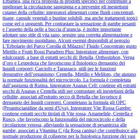
Erbamea, una ricca proposta di prodotti specifici per contribuire a
migliorare la circolazione sanguigna e a prevenire gli inestetismi
cutanei della cellulite: integratori alimentari come fluidi concentrati,
tisane, capsule vegetali o bustine solubili, ma anche trattamenti topici
come gel o unguenti. Per contrastare la sensazione di gambe pesanti
e l’aspetto della pelle a buccia d’arancia, è inoltre importante
adottare uno stile di vita sano, seguire una corretta alimentazione e
fare movimento quotidiano. Alcuni esempi disponibili al negozio
L’Erbolario del Parco Corolla di Milazzo? Fluido Concentrato gusto
Mirtillo e Frutti Rossi Puradren Plus: Integratore alimentare, con
edulcoranti, a base di estratti secchi di: Betulla, Orthosiphon, Verga
d’oro e Lespedeza che favoriscono il fisiologico drenaggio dei
liquidi corporei; Carciofo e Tarassaco, utili per le funzioni
depurative dell’organismo; Centella, Mirtillo e Meliloto, che aiutano
la normale funzionalità del microcircolo. La formula è completata
dall’aggiunta di Rutina. Integratore Ananas Cell: contiene gli estratti
secchi di Ananas e Centella utili per contrastare gli inestetismi della
cellulite, associati all'estratto secco di Betulla che favorisce il
drenaggio dei liquidi corporei. Completano la formula gli OPC
(Proantocianidine da semi d'Uva). Integratore Vite Rossa Gambe:
contiene estratti secchi titolati di Vite rossa, Amamelide, Centella e
Rusco, che favoriscono la funzionalità del microcircolo e della
circolazione venosa, alleviando la sensazione di pesantezza alle
gambe, associati a Vitamina C (da Rosa canina) che contribuisce alla
normale produzione di collagene per la fisiologica funzione dei vasi