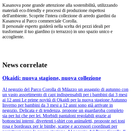
Kasanova pone grande attenzione alla sostenibilità, utilizzando
materiali eco-friendly e processi di produzione rispettosi
dell'ambiente. Scoprite l'intera collezione di arredo giardini da
Kasanova al Parco commerciale Corolla.
Il personale esperto guiderà nella scelta dei pezzi ideali per
trasformare il tuo giardino (o terrazzo) in uno spazio unico e
accogliente.
News correlate
Okaidi: nuova stagione, nuova collezione
Al negozio del Parco Corolla di Milazzo un assaggio di autunno con
un vasto assortimento di capi indispensabili per i bambini dai 3 mesi
ai 12 anni Le prime novità di Okaidi per la nuova stagione Autunno
Inverno per bambini da 3 mesi a 12 anni sono già arrivate in
negozio. Delicata e di tendenza, propone un guardaroba completo
sia per lui che per lei. Morbidi pantaloni regolabili grazie ai
bottoncini interni, divertenti t-shirt con animaletti, proposte nei toni
rosa e bordeaux per le bimbe, scarpe e accessori coordinati per