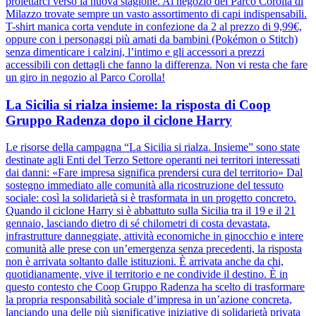
proiettarci verso la nuova stagione. Al negozio del Parco Corolla di
Milazzo trovate sempre un vasto assortimento di capi indispensabili.
T-shirt manica corta vendute in confezione da 2 al prezzo di 9,99€,
oppure con i personaggi più amati da bambini (Pokémon o Stitch)
senza dimenticare i calzini, l’intimo e gli accessori a prezzi
accessibili con dettagli che fanno la differenza. Non vi resta che fare
un giro in negozio al Parco Corolla!
La Sicilia si rialza insieme: la risposta di Coop
Gruppo Radenza dopo il ciclone Harry
Le risorse della campagna “La Sicilia si rialza. Insieme” sono state
destinate agli Enti del Terzo Settore operanti nei territori interessati
dai danni: «Fare impresa significa prendersi cura del territorio» Dal
sostegno immediato alle comunità alla ricostruzione del tessuto
sociale: così la solidarietà si è trasformata in un progetto concreto.
Quando il ciclone Harry si è abbattuto sulla Sicilia tra il 19 e il 21
gennaio, lasciando dietro di sé chilometri di costa devastata,
infrastrutture danneggiate, attività economiche in ginocchio e intere
comunità alle prese con un’emergenza senza precedenti, la risposta
non è arrivata soltanto dalle istituzioni. È arrivata anche da chi,
quotidianamente, vive il territorio e ne condivide il destino. È in
questo contesto che Coop Gruppo Radenza ha scelto di trasformare
la propria responsabilità sociale d’impresa in un’azione concreta,
lanciando una delle più significative iniziative di solidarietà privata