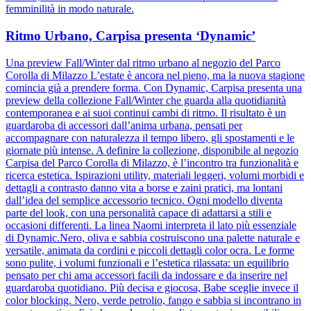
femminilità in modo naturale.
Ritmo Urbano, Carpisa presenta ‘Dynamic’
Una preview Fall/Winter dal ritmo urbano al negozio del Parco
Corolla di Milazzo L’estate è ancora nel pieno, ma la nuova stagione
comincia già a prendere forma. Con Dynamic, Carpisa presenta una
preview della collezione Fall/Winter che guarda alla quotidianità
contemporanea e ai suoi continui cambi di ritmo. Il risultato è un
guardaroba di accessori dall’anima urbana, pensati per
accompagnare con naturalezza il tempo libero, gli spostamenti e le
giornate più intense. A definire la collezione, disponibile al negozio
Carpisa del Parco Corolla di Milazzo, è l’incontro tra funzionalità e
ricerca estetica. Ispirazioni utility, materiali leggeri, volumi morbidi e
dettagli a contrasto danno vita a borse e zaini pratici, ma lontani
dall’idea del semplice accessorio tecnico. Ogni modello diventa
parte del look, con una personalità capace di adattarsi a stili e
occasioni differenti. La linea Naomi interpreta il lato più essenziale
di Dynamic.Nero, oliva e sabbia costruiscono una palette naturale e
versatile, animata da cordini e piccoli dettagli color ocra. Le forme
sono pulite, i volumi funzionali e l’estetica rilassata: un equilibrio
pensato per chi ama accessori facili da indossare e da inserire nel
guardaroba quotidiano. Più decisa e giocosa, Babe sceglie invece il
color blocking. Nero, verde petrolio, fango e sabbia si incontrano in