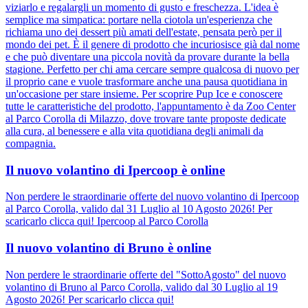
viziarlo e regalargli un momento di gusto e freschezza. L'idea è
semplice ma simpatica: portare nella ciotola un'esperienza che
richiama uno dei dessert più amati dell'estate, pensata però per il
mondo dei pet. È il genere di prodotto che incuriosisce già dal nome
e che può diventare una piccola novità da provare durante la bella
stagione. Perfetto per chi ama cercare sempre qualcosa di nuovo per
il proprio cane e vuole trasformare anche una pausa quotidiana in
un'occasione per stare insieme. Per scoprire Pup Ice e conoscere
tutte le caratteristiche del prodotto, l'appuntamento è da Zoo Center
al Parco Corolla di Milazzo, dove trovare tante proposte dedicate
alla cura, al benessere e alla vita quotidiana degli animali da
compagnia.
Il nuovo volantino di Ipercoop è online
Non perdere le straordinarie offerte del nuovo volantino di Ipercoop
al Parco Corolla, valido dal 31 Luglio al 10 Agosto 2026! Per
scaricarlo clicca qui! Ipercoop al Parco Corolla
Il nuovo volantino di Bruno è online
Non perdere le straordinarie offerte del "SottoAgosto" del nuovo
volantino di Bruno al Parco Corolla, valido dal 30 Luglio al 19
Agosto 2026! Per scaricarlo clicca qui!