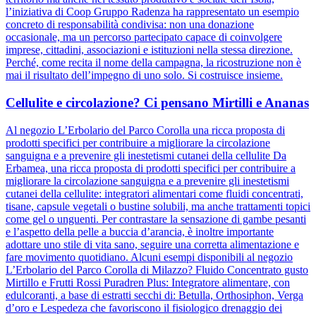
l’iniziativa di Coop Gruppo Radenza ha rappresentato un esempio
concreto di responsabilità condivisa: non una donazione
occasionale, ma un percorso partecipato capace di coinvolgere
imprese, cittadini, associazioni e istituzioni nella stessa direzione.
Perché, come recita il nome della campagna, la ricostruzione non è
mai il risultato dell’impegno di uno solo. Si costruisce insieme.
Cellulite e circolazione? Ci pensano Mirtilli e Ananas
Al negozio L’Erbolario del Parco Corolla una ricca proposta di
prodotti specifici per contribuire a migliorare la circolazione
sanguigna e a prevenire gli inestetismi cutanei della cellulite Da
Erbamea, una ricca proposta di prodotti specifici per contribuire a
migliorare la circolazione sanguigna e a prevenire gli inestetismi
cutanei della cellulite: integratori alimentari come fluidi concentrati,
tisane, capsule vegetali o bustine solubili, ma anche trattamenti topici
come gel o unguenti. Per contrastare la sensazione di gambe pesanti
e l’aspetto della pelle a buccia d’arancia, è inoltre importante
adottare uno stile di vita sano, seguire una corretta alimentazione e
fare movimento quotidiano. Alcuni esempi disponibili al negozio
L’Erbolario del Parco Corolla di Milazzo? Fluido Concentrato gusto
Mirtillo e Frutti Rossi Puradren Plus: Integratore alimentare, con
edulcoranti, a base di estratti secchi di: Betulla, Orthosiphon, Verga
d’oro e Lespedeza che favoriscono il fisiologico drenaggio dei