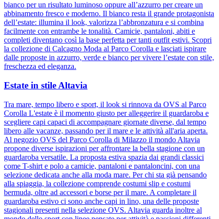
bianco per un risultato luminoso oppure all’azzurro per creare un
abbinamento fresco e moderno. Il bianco resta il grande protagonista
dell’estate: illumina il look, valorizza l’abbronzatura e si combina
facilmente con entrambe le tonalità. Camicie, pantaloni, abiti e
completi diventano così la base perfetta per tanti outfit estivi. Scopri
la collezione di Calcagno Moda al Parco Corolla e lasciati ispirare
dalle proposte in azzurro, verde e bianco per vivere l’estate con stile,
freschezza ed eleganza.
Estate in stile Altavia
Tra mare, tempo libero e sport, il look si rinnova da OVS al Parco
Corolla L'estate è il momento giusto per alleggerire il guardaroba e
scegliere capi capaci di accompagnare giornate diverse, dal tempo
libero alle vacanze, passando per il mare e le attività all'aria aperta.
Al negozio OVS del Parco Corolla di Milazzo il mondo Altavia
propone diverse ispirazioni per affrontare la bella stagione con un
guardaroba versatile. La proposta estiva spazia dai grandi classici
come T-shirt e polo a camicie, pantaloni e pantaloncini, con una
selezione dedicata anche alla moda mare. Per chi sta già pensando
alla spiaggia, la collezione comprende costumi slip e costumi
bermuda, oltre ad accessori e borse per il mare. A completare il
guardaroba estivo ci sono anche capi in lino, una delle proposte
stagionali presenti nella selezione OVS. Altavia guarda inoltre al
mondo dello sport con linee pensate per attività e passioni differenti.