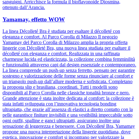
sanguigni. Arricchisce la formula il bioflavonoide Diosmina,
ottenuto dall’Arancia.
Yamamay, effetto WOW
La linea Décolleté Bra è studiata per esaltare il décolleté con
eleganza e comfort. Al Parco Corolla di Milazzo Il negozio
Yamamay del Parco Corolla di Milazzo amplia la propria offerta
lingerie con Décolleté Bra, una nuova linea studiata per esaltare il
décolleté con eleganza e comfort. Realizzata in una raffinata
charmeuse lucida ed elasticizzata, la collezione combina femminilità
e funzionalità attraverso capi dal design essenziale e contemporaneo.
La linea comprende un push-up senza ferretto, pensato per garantire
sostegno e valorizzazione delle forme senza rinunciare al comfort e
un triangolo push-up dall’allure moderna e sofisticata. Completano
la proposta slip e brasiliana, coordinati. Tutti i modelli sono
disponibili al Parco Corolla nelle classiche tonalità bronze e nero.
Grande attenzione è stata inoltre dedicata al comfort: la collezione è
stata infatti sviluppata con l’innovativa tecnologia bonding
ultrapiatta, che grazie all’assenza di elastici a diretto contatto con la
pelle garantisce finiture invisibili e una vestibilità impeccabile sotto
ogni outfit, spalline e ganci ultrapiatti, assicurano inoltre una
sensazione di leggerezza e benessere. Con Décolleté Bra, Yamamay
propone una nuova interpretazione della lingerie quotidiana, dove
estetica, innovazione e comfort si incontrano per valorizzare la