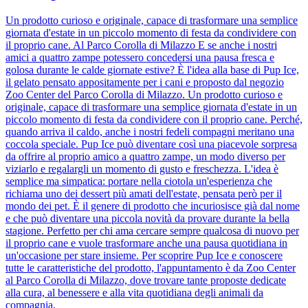
Un prodotto curioso e originale, capace di trasformare una semplice
giornata d'estate in un piccolo momento di festa da condividere con
il proprio cane. Al Parco Corolla di Milazzo E se anche i nostri
amici a quattro zampe potessero concedersi una pausa fresca e
golosa durante le calde giornate estive? È l'idea alla base di Pup Ice,
il gelato pensato appositamente per i cani e proposto dal negozio
Zoo Center del Parco Corolla di Milazzo. Un prodotto curioso e
originale, capace di trasformare una semplice giornata d'estate in un
piccolo momento di festa da condividere con il proprio cane. Perché,
quando arriva il caldo, anche i nostri fedeli compagni meritano una
coccola speciale. Pup Ice può diventare così una piacevole sorpresa
da offrire al proprio amico a quattro zampe, un modo diverso per
viziarlo e regalargli un momento di gusto e freschezza. L'idea è
semplice ma simpatica: portare nella ciotola un'esperienza che
richiama uno dei dessert più amati dell'estate, pensata però per il
mondo dei pet. È il genere di prodotto che incuriosisce già dal nome
e che può diventare una piccola novità da provare durante la bella
stagione. Perfetto per chi ama cercare sempre qualcosa di nuovo per
il proprio cane e vuole trasformare anche una pausa quotidiana in
un'occasione per stare insieme. Per scoprire Pup Ice e conoscere
tutte le caratteristiche del prodotto, l'appuntamento è da Zoo Center
al Parco Corolla di Milazzo, dove trovare tante proposte dedicate
alla cura, al benessere e alla vita quotidiana degli animali da
compagnia.