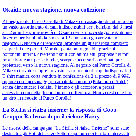
Okaidi: nuova stagione, nuova collezione
Al negozio del Parco Corolla di Milazzo un assaggio di autunno con
un vasto assortimento di capi indispensabili per i bambini dai 3 mesi
ai 12 anni Le prime novità di Okaidi per la nuova stagione Autunno
Inverno per bambini da 3 mesi a 12 anni sono già arrivate in
negozio. Delicata e di tendenza, propone un guardaroba completo
sia per lui che per lei. Morbidi pantaloni regolabili grazie ai
bottoncini interni, divertenti t-shirt con animaletti, proposte nei toni
rosa e bordeaux per le bimbe, scarpe e accessori coordinati per
proiettarci verso la nuova stagione. Al negozio del Parco Corolla di
Milazzo trovate sempre un vasto assortimento di capi indispensabili.
T-shirt manica corta vendute in confezione da 2 al prezzo di 9,99€,
oppure con i personaggi più amati da bambini (Pokémon o Stitch)
senza dimenticare i calzini, l’intimo e gli accessori a prezzi
accessibili con dettagli che fanno la differenza. Non vi resta che fare
un giro in negozio al Parco Corolla!
La Sicilia si rialza insieme: la risposta di Coop
Gruppo Radenza dopo il ciclone Harry
Le risorse della campagna “La Sicilia si rialza. Insieme” sono state
destinate agli Enti del Terzo Settore operanti nei territori interessati