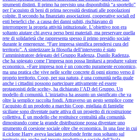
strumenti distinti. Il primo ha previsto una disponibilità “a sportello”
per l’acquisto di beni di prima necessità destinati alle popolazioni
colpite. Il secondo ha finanziato associazioni, cooperative sociali ed
enti benefici che, a causa dei danni subiti, rischiavano di
interrompere la propria attività istituzionale. L’obiettivo non era
soltanto aiutare chi aveva perso beni materiali, ma preservare quella
rete di solidarietà che rappresenta spesso il primo presidio sociale
durante le emergenze. “Fare impresa significa prendersi cura del
territorio”. A sintetizzare la filosofia dell’intervento è stato
l’amministratore delegato del Gruppo Radenza, Danilo Radenza,
che ha spiegato come l’impresa non possa limitarsi a produrre valore
economico. «Fare impresa non è un concetto puramente economico,
ma una pratica che vive nelle scelte concrete di ogni giorno verso il
proprio territorio. Coop, per sua natura, è una comunità nella quale
anche i cittadini possono partecipare attivamente ed essere
protagonisti delle scelte», ha dichiarato l’AD del Gruppo. Un
modello di comunità. L’iniziativa ha assunto un significato che va
oltre la semplice raccolta fondi. Attraverso un gesto semplice come
l’acquisto di un prodotto a marchio Coop, migliaia di famiglie
siciliane sono diventate parte attiva di un progetto di ricostruzione
collettiva. È un modello che restituisce centralità alla comunità,
dimostrando come la grande distribuzione possa diventare uno
strumento di coesione sociale oltre che economica. In una fase in cui
il ciclone Harry aveva lasciato profonde ferite non soltanto sul
territorio ma anche nel tessuto produttivo e sociale dell’Isola,