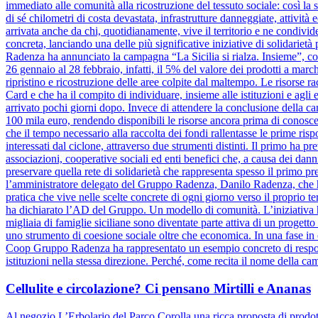
immediato alle comunità alla ricostruzione del tessuto sociale: così la s
di sé chilometri di costa devastata, infrastrutture danneggiate, attivit
arrivata anche da chi, quotidianamente, vive il territorio e ne condiv
concreta, lanciando una delle più significative iniziative di solidariet
Radenza ha annunciato la campagna “La Sicilia si rialza. Insieme”, coi
26 gennaio al 28 febbraio, infatti, il 5% del valore dei prodotti a marc
ripristino e ricostruzione delle aree colpite dal maltempo. Le risorse 
Card e che ha il compito di individuare, insieme alle istituzioni e agli e
arrivato pochi giorni dopo. Invece di attendere la conclusione dell
100 mila euro, rendendo disponibili le risorse ancora prima di conosce
che il tempo necessario alla raccolta dei fondi rallentasse le prime risp
interessati dal ciclone, attraverso due strumenti distinti. Il primo ha pr
associazioni, cooperative sociali ed enti benefici che, a causa dei danni
preservare quella rete di solidarietà che rappresenta spesso il primo pre
l’amministratore delegato del Gruppo Radenza, Danilo Radenza, che 
pratica che vive nelle scelte concrete di ogni giorno verso il proprio t
ha dichiarato l’AD del Gruppo. Un modello di comunità. L’iniziativa h
migliaia di famiglie siciliane sono diventate parte attiva di un progett
uno strumento di coesione sociale oltre che economica. In una fase in cu
Coop Gruppo Radenza ha rappresentato un esempio concreto di responsa
istituzioni nella stessa direzione. Perché, come recita il nome della ca
Cellulite e circolazione? Ci pensano Mirtilli e Ananas
Al negozio L’Erbolario del Parco Corolla una ricca proposta di prodotti