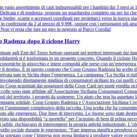
 vasto assortimento di capi indispensabili per i bambini dai 3 mesi ai
elicata e di tendenza, propone un guardaroba completo sia per lui che pe
r le bimbe, scarpe e accessori coordinati per proiettarci verso la nuova 
e in confezione da 2 al prezzo di 9,99€, oppure con i personaggi più ama
a. Non vi resta che fare un giro in negozio al Parco Corolla!
ppo Radenza dopo il ciclone Harry
inate agli Enti del Terzo Settore operanti nei territori interessati dai d
olidarietà si è trasformata in un progetto concreto. Quando il ciclone Harr
à economiche in ginocchio e intere comunità alle prese con un’emergenza se
ide il destino. È in questo contesto che Coop Gruppo Radenza ha scelto di
à privata nate in Sicilia dopo l’emergenza. La campagna “La Sicilia si ri
nvolgendo direttamente migliaia di consumatori siciliani tra cui quelli
hio Coop acquistati dai possessori della Coop Card nei punti vendita sicil
raccolte sono state affidate all’Associazione Siciliana Consumatori Cons
nti del territorio, i progetti da sostenere. Un aiuto che non ha aspettato la
a campagna solidale, Coop Gruppo Radenza e l’Associazione Siciliana C
re l’ammontare complessivo della raccolta. Una scelta che ha consentito
oste alle emergenze. Due linee di intervento. Le risorse sono state destin
evisto una disponibilità “a sportello” per l’acquisto di beni di prima nece
 subiti, rischiavano di interrompere la propria attività istituzionale. L’o
sidio sociale durante le emergenze. “Fare impresa significa prendersi cura 
ha spiegato come l’impresa non possa limitarsi a produrre valore eco