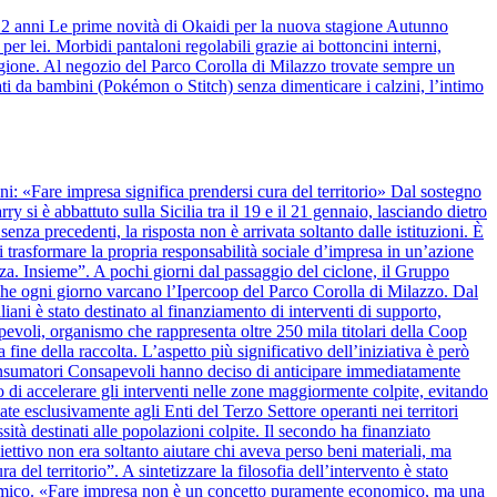
 12 anni Le prime novità di Okaidi per la nuova stagione Autunno
r lei. Morbidi pantaloni regolabili grazie ai bottoncini interni,
stagione. Al negozio del Parco Corolla di Milazzo trovate sempre un
ti da bambini (Pokémon o Stitch) senza dimenticare i calzini, l’intimo
anni: «Fare impresa significa prendersi cura del territorio» Dal sostegno
y si è abbattuto sulla Sicilia tra il 19 e il 21 gennaio, lasciando dietro
nza precedenti, la risposta non è arrivata soltanto dalle istituzioni. È
 trasformare la propria responsabilità sociale d’impresa in un’azione
alza. Insieme”. A pochi giorni dal passaggio del ciclone, il Gruppo
 che ogni giorno varcano l’Ipercoop del Parco Corolla di Milazzo. Dal
iani è stato destinato al finanziamento di interventi di supporto,
apevoli, organismo che rappresenta oltre 250 mila titolari della Coop
 fine della raccolta. L’aspetto più significativo dell’iniziativa è però
onsumatori Consapevoli hanno deciso di anticipare immediatamente
 di accelerare gli interventi nelle zone maggiormente colpite, evitando
ate esclusivamente agli Enti del Terzo Settore operanti nei territori
ssità destinati alle popolazioni colpite. Il secondo ha finanziato
biettivo non era soltanto aiutare chi aveva perso beni materiali, ma
del territorio”. A sintetizzare la filosofia dell’intervento è stato
nomico. «Fare impresa non è un concetto puramente economico, ma una