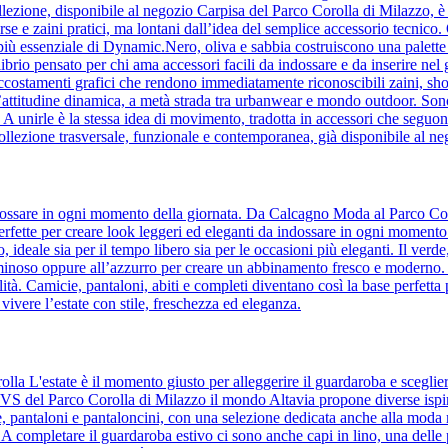
lezione, disponibile al negozio Carpisa del Parco Corolla di Milazzo, è l’i
orse e zaini pratici, ma lontani dall’idea del semplice accessorio tecnic
to più essenziale di Dynamic.Nero, oliva e sabbia costruiscono una palette 
ilibrio pensato per chi ama accessori facili da indossare e da inserire ne
accostamenti grafici che rendono immediatamente riconoscibili zaini, sho
’attitudine dinamica, a metà strada tra urbanwear e mondo outdoor. Son
e. A unirle è la stessa idea di movimento, tradotta in accessori che se
ollezione trasversale, funzionale e contemporanea, già disponibile al n
 indossare in ogni momento della giornata. Da Calcagno Moda al Parco Cor
, perfette per creare look leggeri ed eleganti da indossare in ogni momento
to, ideale sia per il tempo libero sia per le occasioni più eleganti. Il ver
uminoso oppure all’azzurro per creare un abbinamento fresco e moderno. Il 
tà. Camicie, pantaloni, abiti e completi diventano così la base perfetta 
 vivere l’estate con stile, freschezza ed eleganza.
olla L'estate è il momento giusto per alleggerire il guardaroba e sceglie
 OVS del Parco Corolla di Milazzo il mondo Altavia propone diverse ispir
ie, pantaloni e pantaloncini, con una selezione dedicata anche alla moda
. A completare il guardaroba estivo ci sono anche capi in lino, una delle