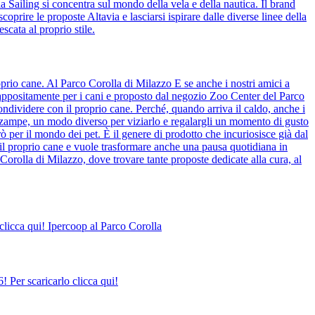
ia Sailing si concentra sul mondo della vela e della nautica. Il brand
coprire le proposte Altavia e lasciarsi ispirare dalle diverse linee della
scata al proprio stile.
prio cane. Al Parco Corolla di Milazzo E se anche i nostri amici a
o appositamente per i cani e proposto dal negozio Zoo Center del Parco
ndividere con il proprio cane. Perché, quando arriva il caldo, anche i
o zampe, un modo diverso per viziarlo e regalargli un momento di gusto
ò per il mondo dei pet. È il genere di prodotto che incuriosisce già dal
il proprio cane e vuole trasformare anche una pausa quotidiana in
Corolla di Milazzo, dove trovare tante proposte dedicate alla cura, al
clicca qui! Ipercoop al Parco Corolla
 Per scaricarlo clicca qui!