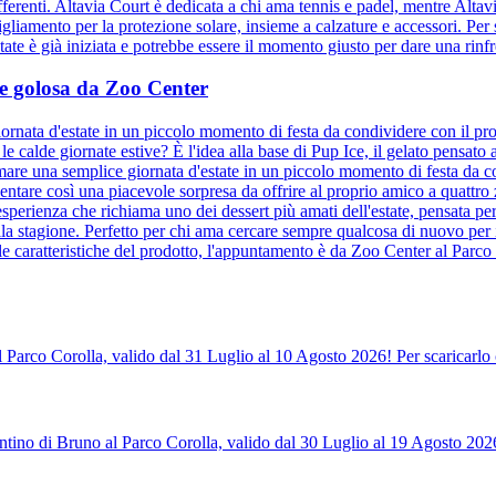
ifferenti. Altavia Court è dedicata a chi ama tennis e padel, mentre Altav
bigliamento per la protezione solare, insieme a calzature e accessori. Per s
te è già iniziata e potrebbe essere il momento giusto per dare una rinfre
a e golosa da Zoo Center
ornata d'estate in un piccolo momento di festa da condividere con il pro
e calde giornate estive? È l'idea alla base di Pup Ice, il gelato pensat
mare una semplice giornata d'estate in un piccolo momento di festa da co
entare così una piacevole sorpresa da offrire al proprio amico a quattr
sperienza che richiama uno dei dessert più amati dell'estate, pensata per
la stagione. Perfetto per chi ama cercare sempre qualcosa di nuovo per 
le caratteristiche del prodotto, l'appuntamento è da Zoo Center al Parco 
l Parco Corolla, valido dal 31 Luglio al 10 Agosto 2026! Per scaricarlo 
tino di Bruno al Parco Corolla, valido dal 30 Luglio al 19 Agosto 2026!