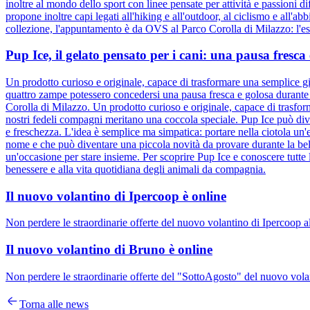
inoltre al mondo dello sport con linee pensate per attività e passioni d
propone inoltre capi legati all'hiking e all'outdoor, al ciclismo e all'ab
collezione, l'appuntamento è da OVS al Parco Corolla di Milazzo: l'esta
Pup Ice, il gelato pensato per i cani: una pausa fresc
Un prodotto curioso e originale, capace di trasformare una semplice gi
quattro zampe potessero concedersi una pausa fresca e golosa durante l
Corolla di Milazzo. Un prodotto curioso e originale, capace di trasfor
nostri fedeli compagni meritano una coccola speciale. Pup Ice può div
e freschezza. L'idea è semplice ma simpatica: portare nella ciotola un'e
nome e che può diventare una piccola novità da provare durante la bel
un'occasione per stare insieme. Per scoprire Pup Ice e conoscere tutte 
benessere e alla vita quotidiana degli animali da compagnia.
Il nuovo volantino di Ipercoop è online
Non perdere le straordinarie offerte del nuovo volantino di Ipercoop a
Il nuovo volantino di Bruno è online
Non perdere le straordinarie offerte del "SottoAgosto" del nuovo volan
Torna alle news