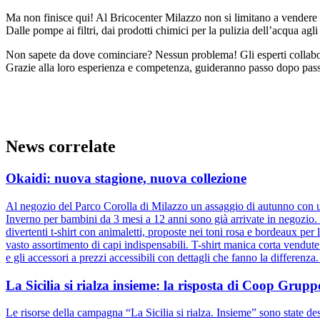
Ma non finisce qui! Al Bricocenter Milazzo non si limitano a vendere l
Dalle pompe ai filtri, dai prodotti chimici per la pulizia dell’acqua agl
Non sapete da dove cominciare? Nessun problema! Gli esperti collaborat
Grazie alla loro esperienza e competenza, guideranno passo dopo passo
News correlate
Okaidi: nuova stagione, nuova collezione
Al negozio del Parco Corolla di Milazzo un assaggio di autunno con un
Inverno per bambini da 3 mesi a 12 anni sono già arrivate in negozio. D
divertenti t-shirt con animaletti, proposte nei toni rosa e bordeaux pe
vasto assortimento di capi indispensabili. T-shirt manica corta vendut
e gli accessori a prezzi accessibili con dettagli che fanno la differenz
La Sicilia si rialza insieme: la risposta di Coop Gru
Le risorse della campagna “La Sicilia si rialza. Insieme” sono state dest