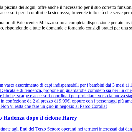
a piscina dei sogni, offre anche il necessario per il suo corretto funz
i accessori per il comfort e la sicurezza, troverete tutto ciò che serve pe
ori di Bricocenter Milazzo sono a completa disposizione per aiutarvi a 
, rispondendo a tutte le domande e fornendo consigli pratici per una s
 vasto assortimento di capi indispensabili per i bambini dai 3 mesi ai
elicata e di tendenza, propone un guardaroba completo sia per lui che pe
r le bimbe, scarpe e accessori coordinati per proiettarci verso la nuova 
e in confezione da 2 al prezzo di 9,99€, oppure con i personaggi più ama
a. Non vi resta che fare un giro in negozio al Parco Corolla!
ppo Radenza dopo il ciclone Harry
inate agli Enti del Terzo Settore operanti nei territori interessati dai d