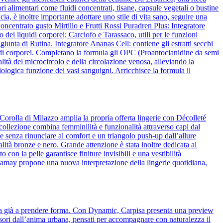
ori alimentari come fluidi concentrati, tisane, capsule vegetali o bustine
ia, è inoltre importante adottare uno stile di vita sano, seguire una
ncentrato gusto Mirtillo e Frutti Rossi Puradren Plus: Integratore
 dei liquidi corporei; Carciofo e Tarassaco, utili per le funzioni
iunta di Rutina. Integratore Ananas Cell: contiene gli estratti secchi
liquidi corporei. Completano la formula gli OPC (Proantocianidine da semi
lità del microcircolo e della circolazione venosa, alleviando la
ologica funzione dei vasi sanguigni. Arricchisce la formula il
Corolla di Milazzo amplia la propria offerta lingerie con Décolleté
 collezione combina femminilità e funzionalità attraverso capi dal
 senza rinunciare al comfort e un triangolo push-up dall’allure
alità bronze e nero. Grande attenzione è stata inoltre dedicata al
o con la pelle garantisce finiture invisibili e una vestibilità
amamay propone una nuova interpretazione della lingerie quotidiana,
cia già a prendere forma. Con Dynamic, Carpisa presenta una preview
essori dall’anima urbana, pensati per accompagnare con naturalezza il