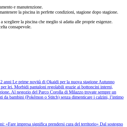
ionamento e manutenzione.
r mantenere la piscina in perfette condizioni, stagione dopo stagione.
scegliere la piscina che meglio si adatta alle proprie esigenze.
celta consapevole.
 12 anni Le prime novità di Okaidi per la nuova stagione Autunno
r lei. Morbidi pantaloni regolabili grazie ai bottoncini interni,
stagione. Al negozio del Parco Corolla di Milazzo trovate sempre un
ti da bambini (Pokémon o Stitch) senza dimenticare i calzini, l’intimo
anni: «Fare impresa significa prendersi cura del territorio» Dal sostegno