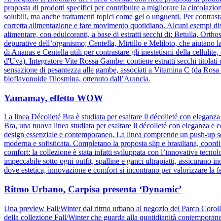
proposta di prodotti specifici per contribuire a migliorare la circolazio
solubili, ma anche trattamenti topici come gel o unguenti. Per contrasta
corretta alimentazione e fare movimento quotidiano. Alcuni esempi dis
alimentare, con edulcoranti, a base di estratti secchi di: Betulla, Orth
depurative dell’organismo; Centella, Mirtillo e Meliloto, che aiutano l
di Ananas e Centella utili per contrastare gli inestetismi della celluli
d'Uva). Integratore Vite Rossa Gambe: contiene estratti secchi titolati
sensazione di pesantezza alle gambe, associati a Vitamina C (da Rosa c
bioflavonoide Diosmina, ottenuto dall’Arancia.
Yamamay, effetto WOW
La linea Décolleté Bra è studiata per esaltare il décolleté con elegan
Bra, una nuova linea studiata per esaltare il décolleté con eleganza e 
design essenziale e contemporaneo. La linea comprende un push-up senz
moderna e sofisticata. Completano la proposta slip e brasiliana, coordin
comfort: la collezione è stata infatti sviluppata con l’innovativa tecnolog
impeccabile sotto ogni outfit, spalline e ganci ultrapiatti, assicuran
dove estetica, innovazione e comfort si incontrano per valorizzare la 
Ritmo Urbano, Carpisa presenta ‘Dynamic’
Una preview Fall/Winter dal ritmo urbano al negozio del Parco Corol
della collezione Fall/Winter che guarda alla quotidianità contemporane