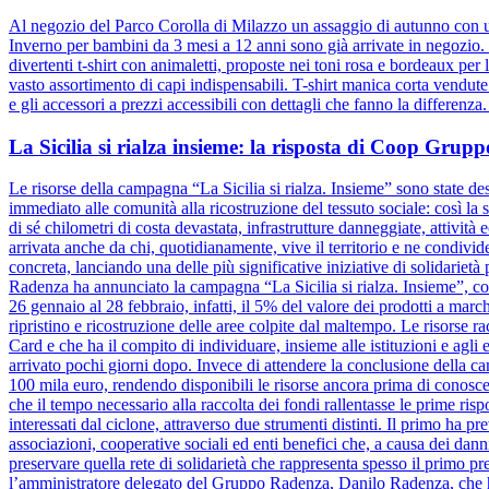
Al negozio del Parco Corolla di Milazzo un assaggio di autunno con un
Inverno per bambini da 3 mesi a 12 anni sono già arrivate in negozio. D
divertenti t-shirt con animaletti, proposte nei toni rosa e bordeaux pe
vasto assortimento di capi indispensabili. T-shirt manica corta vendut
e gli accessori a prezzi accessibili con dettagli che fanno la differenz
La Sicilia si rialza insieme: la risposta di Coop Gru
Le risorse della campagna “La Sicilia si rialza. Insieme” sono state dest
immediato alle comunità alla ricostruzione del tessuto sociale: così la s
di sé chilometri di costa devastata, infrastrutture danneggiate, attivit
arrivata anche da chi, quotidianamente, vive il territorio e ne condiv
concreta, lanciando una delle più significative iniziative di solidariet
Radenza ha annunciato la campagna “La Sicilia si rialza. Insieme”, coi
26 gennaio al 28 febbraio, infatti, il 5% del valore dei prodotti a marc
ripristino e ricostruzione delle aree colpite dal maltempo. Le risorse 
Card e che ha il compito di individuare, insieme alle istituzioni e agli e
arrivato pochi giorni dopo. Invece di attendere la conclusione dell
100 mila euro, rendendo disponibili le risorse ancora prima di conosce
che il tempo necessario alla raccolta dei fondi rallentasse le prime risp
interessati dal ciclone, attraverso due strumenti distinti. Il primo ha pr
associazioni, cooperative sociali ed enti benefici che, a causa dei danni
preservare quella rete di solidarietà che rappresenta spesso il primo pre
l’amministratore delegato del Gruppo Radenza, Danilo Radenza, che 