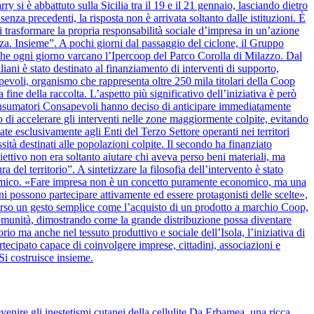
y si è abbattuto sulla Sicilia tra il 19 e il 21 gennaio, lasciando dietro
nza precedenti, la risposta non è arrivata soltanto dalle istituzioni. È
 trasformare la propria responsabilità sociale d’impresa in un’azione
alza. Insieme”. A pochi giorni dal passaggio del ciclone, il Gruppo
 che ogni giorno varcano l’Ipercoop del Parco Corolla di Milazzo. Dal
iani è stato destinato al finanziamento di interventi di supporto,
apevoli, organismo che rappresenta oltre 250 mila titolari della Coop
 fine della raccolta. L’aspetto più significativo dell’iniziativa è però
onsumatori Consapevoli hanno deciso di anticipare immediatamente
 di accelerare gli interventi nelle zone maggiormente colpite, evitando
ate esclusivamente agli Enti del Terzo Settore operanti nei territori
ssità destinati alle popolazioni colpite. Il secondo ha finanziato
biettivo non era soltanto aiutare chi aveva perso beni materiali, ma
del territorio”. A sintetizzare la filosofia dell’intervento è stato
nomico. «Fare impresa non è un concetto puramente economico, ma una
ini possono partecipare attivamente ed essere protagonisti delle scelte»,
verso un gesto semplice come l’acquisto di un prodotto a marchio Coop,
la comunità, dimostrando come la grande distribuzione possa diventare
rio ma anche nel tessuto produttivo e sociale dell’Isola, l’iniziativa di
cipato capace di coinvolgere imprese, cittadini, associazioni e
Si costruisce insieme.
venire gli inestetismi cutanei della cellulite Da Erbamea, una ricca