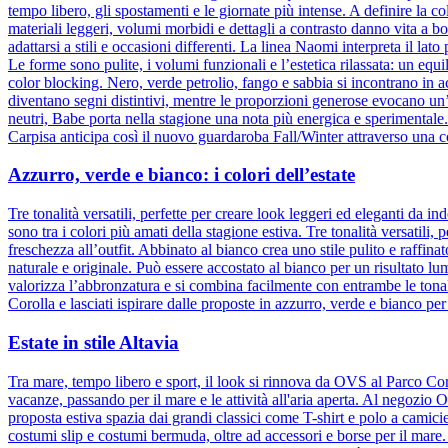
tempo libero, gli spostamenti e le giornate più intense. A definire la col
materiali leggeri, volumi morbidi e dettagli a contrasto danno vita a b
adattarsi a stili e occasioni differenti. La linea Naomi interpreta il la
Le forme sono pulite, i volumi funzionali e l’estetica rilassata: un equ
color blocking. Nero, verde petrolio, fango e sabbia si incontrano in 
diventano segni distintivi, mentre le proporzioni generose evocano un
neutri, Babe porta nella stagione una nota più energica e sperimental
Carpisa anticipa così il nuovo guardaroba Fall/Winter attraverso una c
Azzurro, verde e bianco: i colori dell’estate
Tre tonalità versatili, perfette per creare look leggeri ed eleganti da
sono tra i colori più amati della stagione estiva. Tre tonalità versatili
freschezza all’outfit. Abbinato al bianco crea uno stile pulito e raffina
naturale e originale. Può essere accostato al bianco per un risultato l
valorizza l’abbronzatura e si combina facilmente con entrambe le tonali
Corolla e lasciati ispirare dalle proposte in azzurro, verde e bianco per
Estate in stile Altavia
Tra mare, tempo libero e sport, il look si rinnova da OVS al Parco Cor
vacanze, passando per il mare e le attività all'aria aperta. Al negozio
proposta estiva spazia dai grandi classici come T-shirt e polo a camic
costumi slip e costumi bermuda, oltre ad accessori e borse per il mare