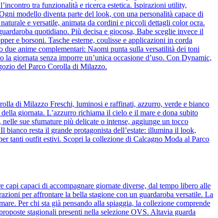
ncontro tra funzionalità e ricerca estetica. Ispirazioni utility,
o. Ogni modello diventa parte del look, con una personalità capace di
naturale e versatile, animata da cordini e piccoli dettagli color ocra.
l guardaroba quotidiano. Più decisa e giocosa, Babe sceglie invece il
pper e borsoni. Tasche esterne, coulisse e applicazioni in corda
o due anime complementari: Naomi punta sulla versatilità dei toni
guono la giornata senza imporre un’unica occasione d’uso. Con Dynamic,
egozio del Parco Corolla di Milazzo.
olla di Milazzo Freschi, luminosi e raffinati, azzurro, verde e bianco
 della giornata. L’azzurro richiama il cielo e il mare e dona subito
de, nelle sue sfumature più delicate o intense, aggiunge un tocco
bianco resta il grande protagonista dell’estate: illumina il look,
per tanti outfit estivi. Scopri la collezione di Calcagno Moda al Parco
re capi capaci di accompagnare giornate diverse, dal tempo libero alle
azioni per affrontare la bella stagione con un guardaroba versatile. La
 mare. Per chi sta già pensando alla spiaggia, la collezione comprende
 proposte stagionali presenti nella selezione OVS. Altavia guarda