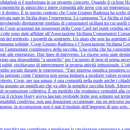
olidarietà si è trasformata in un progetto concreto. Quando il ciclone Harr
à economiche in ginocchio e intere comunità alle prese con un’emergenza se
ide il destino. È in questo contesto che Coop Gruppo Radenza ha scelto di
à privata nate in Sicilia dopo l’emergenza. La campagna “La Sicilia si ri
nvolgendo direttamente migliaia di consumatori siciliani tra cui quelli
hio Coop acquistati dai possessori della Coop Card nei punti vendita sicil
raccolte sono state affidate all’Associazione Siciliana Consumatori Cons
nti del territorio, i progetti da sostenere. Un aiuto che non ha aspettato la
a campagna solidale, Coop Gruppo Radenza e l’Associazione Siciliana C
re l’ammontare complessivo della raccolta. Una scelta che ha consentito
oste alle emergenze. Due linee di intervento. Le risorse sono state destin
evisto una disponibilità “a sportello” per l’acquisto di beni di prima nece
 subiti, rischiavano di interrompere la propria attività istituzionale. L’o
sidio sociale durante le emergenze. “Fare impresa significa prendersi cura 
ha spiegato come l’impresa non possa limitarsi a produrre valore eco
erritorio. Coop, per sua natura, è una comunità nella quale anche i cittad
a assunto un significato che va oltre la semplice raccolta fondi. Attra
o di ricostruzione collettiva. È un modello che restituisce centralità al
i il ciclone Harry aveva lasciato profonde ferite non soltanto sul territo
bilità condivisa: non una donazione occasionale, ma un percorso parte
mpagna, la ricostruzione non è mai il risultato dell’impegno di uno solo. 
 specifici per contribuire a migliorare la circolazione sanguigna e a pre