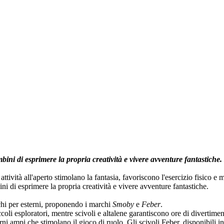
mbini di esprimere la propria creatività e vivere avventure fantastiche
tività all'aperto stimolano la fantasia, favoriscono l'esercizio fisico e 
ini di esprimere la propria creatività e vivere avventure fantastiche.
chi per esterni, proponendo i marchi
Smoby
e
Feber
.
piccoli esploratori, mentre scivoli e altalene garantiscono ore di diverti
rni ampi che stimolano il gioco di ruolo. Gli scivoli Feber, disponibili in