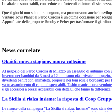
Le altalene sono stabili, con sedute confortevoli e cinture di sicurezza
Questi giochi non solo intrattengono, ma promuovono anche lo sviluppo 
Visitare Toys Planet al Parco Corolla è un'ottima occasione per sceglie
Approfittate delle proposte Smoby e Feber per trasformare il giardin
News correlate
Okaidi: nuova stagione, nuova collezione
Al negozio del Parco Corolla di Milazzo un assaggio di autunno con un
Inverno per bambini da 3 mesi a 12 anni sono già arrivate in negozio. D
divertenti t-shirt con animaletti, proposte nei toni rosa e bordeaux pe
vasto assortimento di capi indispensabili. T-shirt manica corta vendut
e gli accessori a prezzi accessibili con dettagli che fanno la differenz
La Sicilia si rialza insieme: la risposta di Coop Gru
Le risorse della campagna “La Sicilia si rialza. Insieme” sono state dest