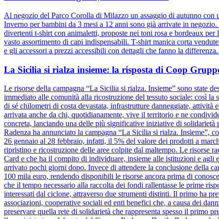
Al negozio del Parco Corolla di Milazzo un assaggio di autunno con un
Inverno per bambini da 3 mesi a 12 anni sono già arrivate in negozio. D
divertenti t-shirt con animaletti, proposte nei toni rosa e bordeaux pe
vasto assortimento di capi indispensabili. T-shirt manica corta vendut
e gli accessori a prezzi accessibili con dettagli che fanno la differenz
La Sicilia si rialza insieme: la risposta di Coop Gru
Le risorse della campagna “La Sicilia si rialza. Insieme” sono state dest
immediato alle comunità alla ricostruzione del tessuto sociale: così la s
di sé chilometri di costa devastata, infrastrutture danneggiate, attivit
arrivata anche da chi, quotidianamente, vive il territorio e ne condiv
concreta, lanciando una delle più significative iniziative di solidariet
Radenza ha annunciato la campagna “La Sicilia si rialza. Insieme”, coi
26 gennaio al 28 febbraio, infatti, il 5% del valore dei prodotti a marc
ripristino e ricostruzione delle aree colpite dal maltempo. Le risorse 
Card e che ha il compito di individuare, insieme alle istituzioni e agli e
arrivato pochi giorni dopo. Invece di attendere la conclusione dell
100 mila euro, rendendo disponibili le risorse ancora prima di conosce
che il tempo necessario alla raccolta dei fondi rallentasse le prime risp
interessati dal ciclone, attraverso due strumenti distinti. Il primo ha pr
associazioni, cooperative sociali ed enti benefici che, a causa dei danni
preservare quella rete di solidarietà che rappresenta spesso il primo pre