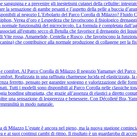
ne sanguigna e a prevenire gli inestetismi cutanei della cellulite: integrat
re la sensazione di gambe pesanti e l’aspetto della pelle a buccia d’aranc
ponibili al negozio L’Erbolario del Parco Corolla di Milazzo? Fluido Co
osiphon, Verga d’oro e Lespedeza che favoriscono il fisiologico drenaggio
a normale funzionalità del microcircolo. La formula è completata dall’agg
te, associati all'estratto secco di Betulla che favorisce il drenaggio dei 
 di Vite rossa, Amamelide, Centella e Rusco, che favoriscono la funziona
anina) che contribuisce alla normale produzione di collagene per la fisi
za e comfort. Al Parco Corolla di Milazzo Il negozio Yamamay del Parco 
comfort. Realizzata in una raffinata charmeuse lucida ed elasticizzata, la
a ferretto, pensato per garantire sostegno e valorizzazione delle forme
ati. Tutti i modelli sono disponibili al Parco Corolla nelle classiche ton
ia bonding ultrapiatta, che grazie all’assenza di elastici a diretto contatt
o inoltre una sensazione di leggerezza e benessere. Con Décolleté Bra, Y
femminilità in modo naturale.
la di Milazzo L’estate è ancora nel pieno, ma la nuova stagione comin
a e ai suoi continui cambi di ritmo. Il risultato è un guardaroba di acc