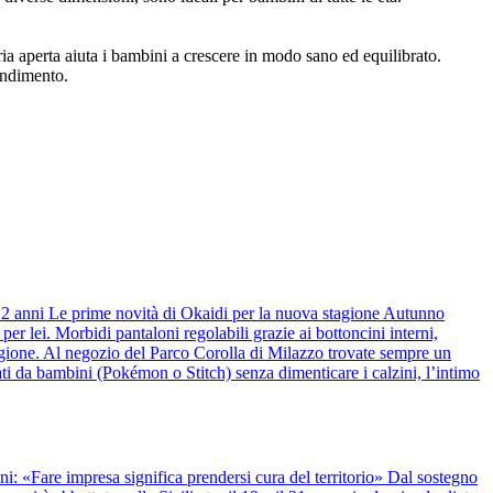
ia aperta aiuta i bambini a crescere in modo sano ed equilibrato.
rendimento.
 12 anni Le prime novità di Okaidi per la nuova stagione Autunno
r lei. Morbidi pantaloni regolabili grazie ai bottoncini interni,
stagione. Al negozio del Parco Corolla di Milazzo trovate sempre un
ti da bambini (Pokémon o Stitch) senza dimenticare i calzini, l’intimo
anni: «Fare impresa significa prendersi cura del territorio» Dal sostegno