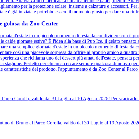
ifferenti. Altavia Court è dedicata a chi ama tennis e padel, mentre Altav
bigliamento per la protezione solare, insieme a calzature e accessori. Per s
te è già iniziata e potrebbe essere il momento giusto per dare una rinfre
a e golosa da Zoo Center
ornata d'estate in un piccolo momento di festa da condividere con il pro
e calde giornate estive? È l'idea alla base di Pup Ice, il gelato pensat
mare una semplice giornata d'estate in un piccolo momento di festa da co
entare così una piacevole sorpresa da offrire al proprio amico a quattr
sperienza che richiama uno dei dessert più amati dell'estate, pensata per
la stagione. Perfetto per chi ama cercare sempre qualcosa di nuovo per 
le caratteristiche del prodotto, l'appuntamento è da Zoo Center al Parco 
l Parco Corolla, valido dal 31 Luglio al 10 Agosto 2026! Per scaricarlo 
tino di Bruno al Parco Corolla, valido dal 30 Luglio al 19 Agosto 2026!