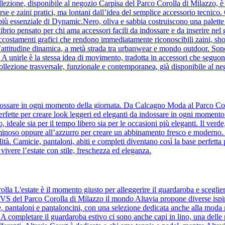
lezione, disponibile al negozio Carpisa del Parco Corolla di Milazzo, è l’i
orse e zaini pratici, ma lontani dall’idea del semplice accessorio tecnic
to più essenziale di Dynamic.Nero, oliva e sabbia costruiscono una palette 
ilibrio pensato per chi ama accessori facili da indossare e da inserire ne
accostamenti grafici che rendono immediatamente riconoscibili zaini, sho
’attitudine dinamica, a metà strada tra urbanwear e mondo outdoor. Son
e. A unirle è la stessa idea di movimento, tradotta in accessori che se
ollezione trasversale, funzionale e contemporanea, già disponibile al n
 indossare in ogni momento della giornata. Da Calcagno Moda al Parco Cor
, perfette per creare look leggeri ed eleganti da indossare in ogni momento
to, ideale sia per il tempo libero sia per le occasioni più eleganti. Il ver
uminoso oppure all’azzurro per creare un abbinamento fresco e moderno. Il 
tà. Camicie, pantaloni, abiti e completi diventano così la base perfetta 
 vivere l’estate con stile, freschezza ed eleganza.
olla L'estate è il momento giusto per alleggerire il guardaroba e sceglie
 OVS del Parco Corolla di Milazzo il mondo Altavia propone diverse ispir
ie, pantaloni e pantaloncini, con una selezione dedicata anche alla moda
. A completare il guardaroba estivo ci sono anche capi in lino, una delle