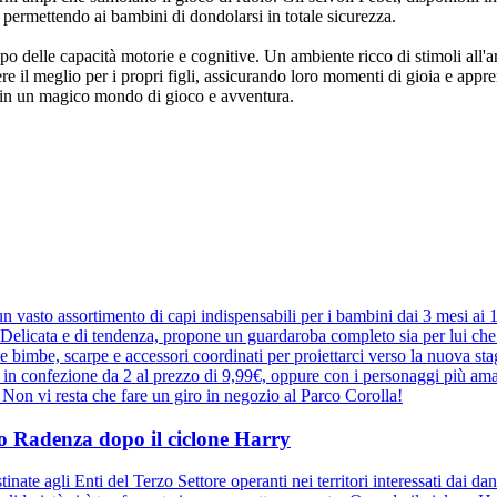
, permettendo ai bambini di dondolarsi in totale sicurezza.
delle capacità motorie e cognitive. Un ambiente ricco di stimoli all'ar
re il meglio per i propri figli, assicurando loro momenti di gioia e app
o in un magico mondo di gioco e avventura.
 vasto assortimento di capi indispensabili per i bambini dai 3 mesi ai
elicata e di tendenza, propone un guardaroba completo sia per lui che pe
r le bimbe, scarpe e accessori coordinati per proiettarci verso la nuova 
e in confezione da 2 al prezzo di 9,99€, oppure con i personaggi più ama
a. Non vi resta che fare un giro in negozio al Parco Corolla!
ppo Radenza dopo il ciclone Harry
inate agli Enti del Terzo Settore operanti nei territori interessati dai d