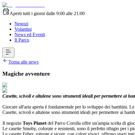
Aperti tutti i giorni dalle 9:00 alle 21:00
Negozi
Volantini
News ed Eventi
Il Parco
Torna alle news
Magiche avventure
Casette, scivoli e altalene sono strumenti ideali per permettere ai ba
Giocare all'aria aperta è fondamentale per lo sviluppo dei bambini. Le at
Casette, scivoli e altalene sono strumenti ideali per permettere ai bamb
Il negozio
Toys Planet
del Parco Corolla offre un'ampia scelta di gio
Le casette Smoby, colorate e resistenti, sono il perfetto rifugio per i 
Le casette Feber, robuste e sicure, con colori vivaci, offrono spazi inte