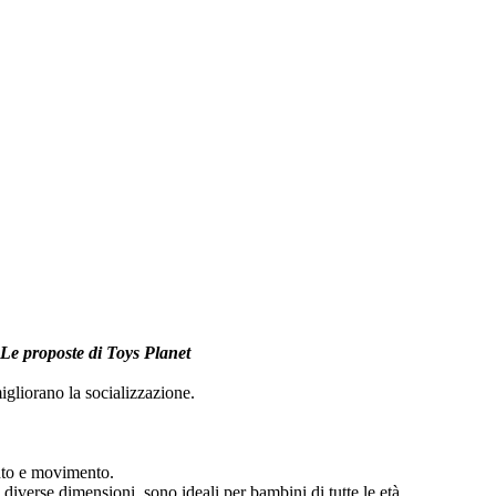
. Le proposte di Toys Planet
migliorano la socializzazione.
mento e movimento.
 diverse dimensioni, sono ideali per bambini di tutte le età.