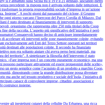
y si è abbattuto sulla Sicilia tra il 19 e il 21 gennaio, lasciando dietro
nza precedenti, la risposta non è arrivata soltanto dalle istituzioni. È
 trasformare la propria responsabilità sociale d’impresa in un’azione
alza. Insieme”. A pochi giorni dal passaggio del ciclone, il Gruppo
 che ogni giorno varcano l’Ipercoop del Parco Corolla di Milazzo. Dal
iani è stato destinato al finanziamento di interventi di supporto,
apevoli, organismo che rappresenta oltre 250 mila titolari della Coop
 fine della raccolta. L’aspetto più significativo dell’iniziativa è però
onsumatori Consapevoli hanno deciso di anticipare immediatamente
 di accelerare gli interventi nelle zone maggiormente colpite, evitando
ate esclusivamente agli Enti del Terzo Settore operanti nei territori
ssità destinati alle popolazioni colpite. Il secondo ha finanziato
biettivo non era soltanto aiutare chi aveva perso beni materiali, ma
del territorio”. A sintetizzare la filosofia dell’intervento è stato
nomico. «Fare impresa non è un concetto puramente economico, ma una
ini possono partecipare attivamente ed essere protagonisti delle scelte»,
verso un gesto semplice come l’acquisto di un prodotto a marchio Coop,
la comunità, dimostrando come la grande distribuzione possa diventare
rio ma anche nel tessuto produttivo e sociale dell’Isola, l’iniziativa di
cipato capace di coinvolgere imprese, cittadini, associazioni e
Si costruisce insieme.
venire gli inestetismi cutanei della cellulite Da Erbamea, una ricca