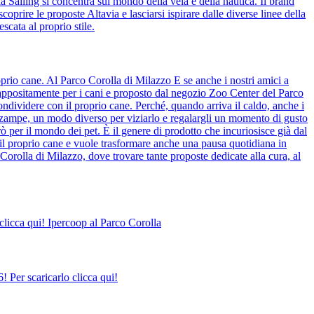
ia Sailing si concentra sul mondo della vela e della nautica. Il brand
coprire le proposte Altavia e lasciarsi ispirare dalle diverse linee della
scata al proprio stile.
prio cane. Al Parco Corolla di Milazzo E se anche i nostri amici a
o appositamente per i cani e proposto dal negozio Zoo Center del Parco
ndividere con il proprio cane. Perché, quando arriva il caldo, anche i
o zampe, un modo diverso per viziarlo e regalargli un momento di gusto
ò per il mondo dei pet. È il genere di prodotto che incuriosisce già dal
il proprio cane e vuole trasformare anche una pausa quotidiana in
Corolla di Milazzo, dove trovare tante proposte dedicate alla cura, al
clicca qui! Ipercoop al Parco Corolla
 Per scaricarlo clicca qui!