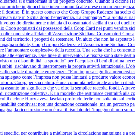
olidarietà si è trasformata in un progetto concreto. Quando il ciclone Harr
à economiche in ginocchio e intere comunità alle prese con un’emergenza se
ide il destino. È in questo contesto che Coop Gruppo Radenza ha scelto di
à privata nate in Sicilia dopo l’emergenza. La campagna “La Sicilia si ri
nvolgendo direttamente migliaia di consumatori siciliani tra cui quelli
hio Coop acquistati dai possessori della Coop Card nei punti vendita sicil
raccolte sono state affidate all’Associazione Siciliana Consumatori Cons
nti del territorio, i progetti da sostenere. Un aiuto che non ha aspettato la
a campagna solidale, Coop Gruppo Radenza e l’Associazione Siciliana C
re l’ammontare complessivo della raccolta. Una scelta che ha consentito
oste alle emergenze. Due linee di intervento. Le risorse sono state destin
evisto una disponibilità “a sportello” per l’acquisto di beni di prima nece
 subiti, rischiavano di interrompere la propria attività istituzionale. L’o
sidio sociale durante le emergenze. “Fare impresa significa prendersi cura 
ha spiegato come l’impresa non possa limitarsi a produrre valore eco
erritorio. Coop, per sua natura, è una comunità nella quale anche i cittad
a assunto un significato che va oltre la semplice raccolta fondi. Attra
o di ricostruzione collettiva. È un modello che restituisce centralità al
i il ciclone Harry aveva lasciato profonde ferite non soltanto sul territo
bilità condivisa: non una donazione occasionale, ma un percorso parte
mpagna, la ricostruzione non è mai il risultato dell’impegno di uno solo. 
 specifici per contribuire a migliorare la circolazione sanguigna e a pre