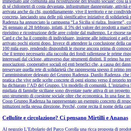
immediato alle comunità alla ricostruzione del tessuto sociale: così la s
di sé chilometri di costa devastata, infrastrutture danneggiate, attivit
arrivata anche da chi, quotidianamente, vive il territorio e ne condiv
concreta, lanciando una delle più significative iniziative di solidariet
Radenza ha annunciato la campagna “La Sicilia si rialza. Insieme”, coi
26 gennaio al 28 febbraio, infatti, il 5% del valore dei prodotti a marc
ripristino e ricostruzione delle aree colpite dal maltempo. Le risorse 
Card e che ha il compito di individuare, insieme alle istituzioni e agli e
arrivato pochi giorni dopo. Invece di attendere la conclusione dell
100 mila euro, rendendo disponibili le risorse ancora prima di conosce
che il tempo necessario alla raccolta dei fondi rallentasse le prime risp
interessati dal ciclone, attraverso due strumenti distinti. Il primo ha pr
associazioni, cooperative sociali ed enti benefici che, a causa dei danni
preservare quella rete di solidarietà che rappresenta spesso il primo pre
l’amministratore delegato del Gruppo Radenza, Danilo Radenza, che 
pratica che vive nelle scelte concrete di ogni giorno verso il proprio t
ha dichiarato l’AD del Gruppo. Un modello di comunità. L’iniziativa h
migliaia di famiglie siciliane sono diventate parte attiva di un progett
uno strumento di coesione sociale oltre che economica. In una fase in cu
Coop Gruppo Radenza ha rappresentato un esempio concreto di responsa
istituzioni nella stessa direzione. Perché, come recita il nome della ca
Cellulite e circolazione? Ci pensano Mirtilli e Ananas
Al negozio L’Erbolario del Parco Corolla una ricca proposta di prodotti