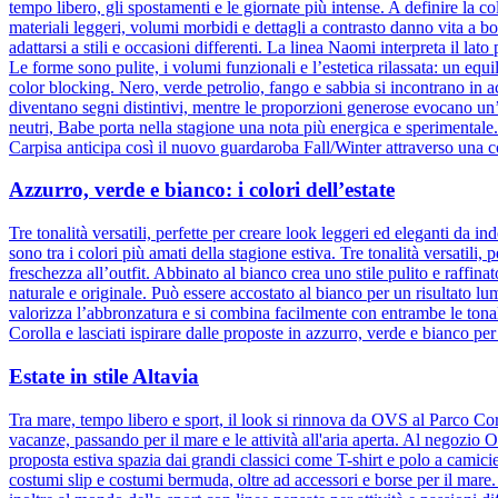
tempo libero, gli spostamenti e le giornate più intense. A definire la col
materiali leggeri, volumi morbidi e dettagli a contrasto danno vita a b
adattarsi a stili e occasioni differenti. La linea Naomi interpreta il la
Le forme sono pulite, i volumi funzionali e l’estetica rilassata: un equ
color blocking. Nero, verde petrolio, fango e sabbia si incontrano in 
diventano segni distintivi, mentre le proporzioni generose evocano un
neutri, Babe porta nella stagione una nota più energica e sperimental
Carpisa anticipa così il nuovo guardaroba Fall/Winter attraverso una c
Azzurro, verde e bianco: i colori dell’estate
Tre tonalità versatili, perfette per creare look leggeri ed eleganti da
sono tra i colori più amati della stagione estiva. Tre tonalità versatili
freschezza all’outfit. Abbinato al bianco crea uno stile pulito e raffina
naturale e originale. Può essere accostato al bianco per un risultato l
valorizza l’abbronzatura e si combina facilmente con entrambe le tonali
Corolla e lasciati ispirare dalle proposte in azzurro, verde e bianco per
Estate in stile Altavia
Tra mare, tempo libero e sport, il look si rinnova da OVS al Parco Cor
vacanze, passando per il mare e le attività all'aria aperta. Al negozio
proposta estiva spazia dai grandi classici come T-shirt e polo a camic
costumi slip e costumi bermuda, oltre ad accessori e borse per il mare