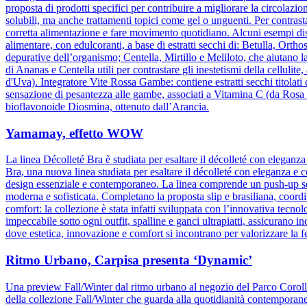
proposta di prodotti specifici per contribuire a migliorare la circolazio
solubili, ma anche trattamenti topici come gel o unguenti. Per contrasta
corretta alimentazione e fare movimento quotidiano. Alcuni esempi dis
alimentare, con edulcoranti, a base di estratti secchi di: Betulla, Orth
depurative dell’organismo; Centella, Mirtillo e Meliloto, che aiutano l
di Ananas e Centella utili per contrastare gli inestetismi della celluli
d'Uva). Integratore Vite Rossa Gambe: contiene estratti secchi titolati
sensazione di pesantezza alle gambe, associati a Vitamina C (da Rosa c
bioflavonoide Diosmina, ottenuto dall’Arancia.
Yamamay, effetto WOW
La linea Décolleté Bra è studiata per esaltare il décolleté con elegan
Bra, una nuova linea studiata per esaltare il décolleté con eleganza e 
design essenziale e contemporaneo. La linea comprende un push-up senz
moderna e sofisticata. Completano la proposta slip e brasiliana, coordin
comfort: la collezione è stata infatti sviluppata con l’innovativa tecnolog
impeccabile sotto ogni outfit, spalline e ganci ultrapiatti, assicuran
dove estetica, innovazione e comfort si incontrano per valorizzare la 
Ritmo Urbano, Carpisa presenta ‘Dynamic’
Una preview Fall/Winter dal ritmo urbano al negozio del Parco Corol
della collezione Fall/Winter che guarda alla quotidianità contemporane