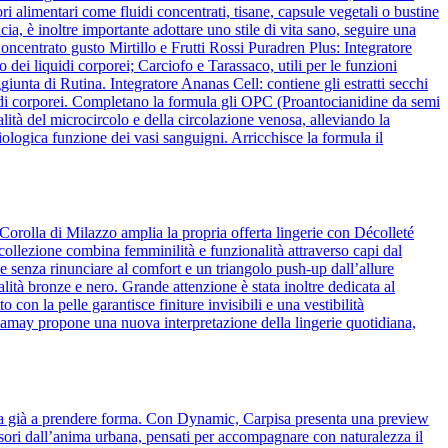
ori alimentari come fluidi concentrati, tisane, capsule vegetali o bustine
ia, è inoltre importante adottare uno stile di vita sano, seguire una
ncentrato gusto Mirtillo e Frutti Rossi Puradren Plus: Integratore
 dei liquidi corporei; Carciofo e Tarassaco, utili per le funzioni
iunta di Rutina. Integratore Ananas Cell: contiene gli estratti secchi
liquidi corporei. Completano la formula gli OPC (Proantocianidine da semi
lità del microcircolo e della circolazione venosa, alleviando la
ologica funzione dei vasi sanguigni. Arricchisce la formula il
Corolla di Milazzo amplia la propria offerta lingerie con Décolleté
 collezione combina femminilità e funzionalità attraverso capi dal
 senza rinunciare al comfort e un triangolo push-up dall’allure
alità bronze e nero. Grande attenzione è stata inoltre dedicata al
o con la pelle garantisce finiture invisibili e una vestibilità
amamay propone una nuova interpretazione della lingerie quotidiana,
cia già a prendere forma. Con Dynamic, Carpisa presenta una preview
essori dall’anima urbana, pensati per accompagnare con naturalezza il