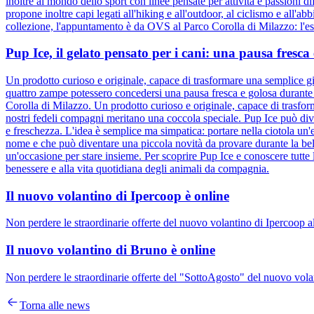
inoltre al mondo dello sport con linee pensate per attività e passioni d
propone inoltre capi legati all'hiking e all'outdoor, al ciclismo e all'ab
collezione, l'appuntamento è da OVS al Parco Corolla di Milazzo: l'esta
Pup Ice, il gelato pensato per i cani: una pausa fresc
Un prodotto curioso e originale, capace di trasformare una semplice gi
quattro zampe potessero concedersi una pausa fresca e golosa durante l
Corolla di Milazzo. Un prodotto curioso e originale, capace di trasfor
nostri fedeli compagni meritano una coccola speciale. Pup Ice può div
e freschezza. L'idea è semplice ma simpatica: portare nella ciotola un'e
nome e che può diventare una piccola novità da provare durante la bel
un'occasione per stare insieme. Per scoprire Pup Ice e conoscere tutte 
benessere e alla vita quotidiana degli animali da compagnia.
Il nuovo volantino di Ipercoop è online
Non perdere le straordinarie offerte del nuovo volantino di Ipercoop a
Il nuovo volantino di Bruno è online
Non perdere le straordinarie offerte del "SottoAgosto" del nuovo volan
Torna alle news