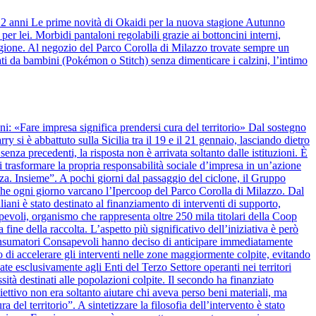
 12 anni Le prime novità di Okaidi per la nuova stagione Autunno
r lei. Morbidi pantaloni regolabili grazie ai bottoncini interni,
stagione. Al negozio del Parco Corolla di Milazzo trovate sempre un
ti da bambini (Pokémon o Stitch) senza dimenticare i calzini, l’intimo
anni: «Fare impresa significa prendersi cura del territorio» Dal sostegno
y si è abbattuto sulla Sicilia tra il 19 e il 21 gennaio, lasciando dietro
nza precedenti, la risposta non è arrivata soltanto dalle istituzioni. È
 trasformare la propria responsabilità sociale d’impresa in un’azione
alza. Insieme”. A pochi giorni dal passaggio del ciclone, il Gruppo
 che ogni giorno varcano l’Ipercoop del Parco Corolla di Milazzo. Dal
iani è stato destinato al finanziamento di interventi di supporto,
apevoli, organismo che rappresenta oltre 250 mila titolari della Coop
 fine della raccolta. L’aspetto più significativo dell’iniziativa è però
onsumatori Consapevoli hanno deciso di anticipare immediatamente
 di accelerare gli interventi nelle zone maggiormente colpite, evitando
ate esclusivamente agli Enti del Terzo Settore operanti nei territori
ssità destinati alle popolazioni colpite. Il secondo ha finanziato
biettivo non era soltanto aiutare chi aveva perso beni materiali, ma
del territorio”. A sintetizzare la filosofia dell’intervento è stato