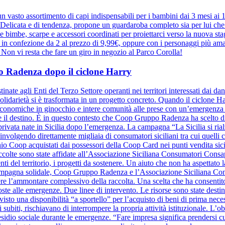
 vasto assortimento di capi indispensabili per i bambini dai 3 mesi ai
elicata e di tendenza, propone un guardaroba completo sia per lui che pe
r le bimbe, scarpe e accessori coordinati per proiettarci verso la nuova 
e in confezione da 2 al prezzo di 9,99€, oppure con i personaggi più ama
a. Non vi resta che fare un giro in negozio al Parco Corolla!
ppo Radenza dopo il ciclone Harry
inate agli Enti del Terzo Settore operanti nei territori interessati dai d
olidarietà si è trasformata in un progetto concreto. Quando il ciclone Harr
à economiche in ginocchio e intere comunità alle prese con un’emergenza se
ide il destino. È in questo contesto che Coop Gruppo Radenza ha scelto di
à privata nate in Sicilia dopo l’emergenza. La campagna “La Sicilia si ri
nvolgendo direttamente migliaia di consumatori siciliani tra cui quelli
hio Coop acquistati dai possessori della Coop Card nei punti vendita sicil
raccolte sono state affidate all’Associazione Siciliana Consumatori Cons
nti del territorio, i progetti da sostenere. Un aiuto che non ha aspettato la
a campagna solidale, Coop Gruppo Radenza e l’Associazione Siciliana C
re l’ammontare complessivo della raccolta. Una scelta che ha consentito
oste alle emergenze. Due linee di intervento. Le risorse sono state destin
evisto una disponibilità “a sportello” per l’acquisto di beni di prima nece
 subiti, rischiavano di interrompere la propria attività istituzionale. L’o
sidio sociale durante le emergenze. “Fare impresa significa prendersi cura 