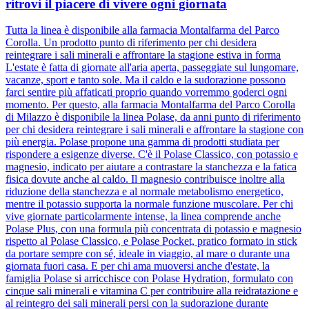
ritrovi il piacere di vivere ogni giornata
Tutta la linea è disponibile alla farmacia Montalfarma del Parco
Corolla. Un prodotto punto di riferimento per chi desidera
reintegrare i sali minerali e affrontare la stagione estiva in forma
L'estate è fatta di giornate all'aria aperta, passeggiate sul lungomare,
vacanze, sport e tanto sole. Ma il caldo e la sudorazione possono
farci sentire più affaticati proprio quando vorremmo goderci ogni
momento. Per questo, alla farmacia Montalfarma del Parco Corolla
di Milazzo è disponibile la linea Polase, da anni punto di riferimento
per chi desidera reintegrare i sali minerali e affrontare la stagione con
più energia. Polase propone una gamma di prodotti studiata per
rispondere a esigenze diverse. C'è il Polase Classico, con potassio e
magnesio, indicato per aiutare a contrastare la stanchezza e la fatica
fisica dovute anche al caldo. Il magnesio contribuisce inoltre alla
riduzione della stanchezza e al normale metabolismo energetico,
mentre il potassio supporta la normale funzione muscolare. Per chi
vive giornate particolarmente intense, la linea comprende anche
Polase Plus, con una formula più concentrata di potassio e magnesio
rispetto al Polase Classico, e Polase Pocket, pratico formato in stick
da portare sempre con sé, ideale in viaggio, al mare o durante una
giornata fuori casa. E per chi ama muoversi anche d'estate, la
famiglia Polase si arricchisce con Polase Hydration, formulato con
cinque sali minerali e vitamina C per contribuire alla reidratazione e
al reintegro dei sali minerali persi con la sudorazione durante