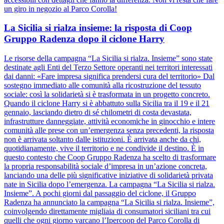
un giro in negozio al Parco Corolla!
La Sicilia si rialza insieme: la risposta di Coop
Gruppo Radenza dopo il ciclone Harry
Le risorse della campagna “La Sicilia si rialza. Insieme” sono state
destinate agli Enti del Terzo Settore operanti nei territori interessati
dai danni: «Fare impresa significa prendersi cura del territorio» Dal
sostegno immediato alle comunità alla ricostruzione del tessuto
sociale: così la solidarietà si è trasformata in un progetto concreto.
Quando il ciclone Harry si è abbattuto sulla Sicilia tra il 19 e il 21
gennaio, lasciando dietro di sé chilometri di costa devastata,
infrastrutture danneggiate, attività economiche in ginocchio e intere
comunità alle prese con un’emergenza senza precedenti, la risposta
non è arrivata soltanto dalle istituzioni. È arrivata anche da chi,
quotidianamente, vive il territorio e ne condivide il destino. È in
questo contesto che Coop Gruppo Radenza ha scelto di trasformare
la propria responsabilità sociale d’impresa in un’azione concreta,
lanciando una delle più significative iniziative di solidarietà privata
nate in Sicilia dopo l’emergenza. La campagna “La Sicilia si rialza.
Insieme”. A pochi giorni dal passaggio del ciclone, il Gruppo
Radenza ha annunciato la campagna “La Sicilia si rialza. Insieme”,
coinvolgendo direttamente migliaia di consumatori siciliani tra cui
quelli che ogni giorno varcano l’Ipercoop del Parco Corolla di