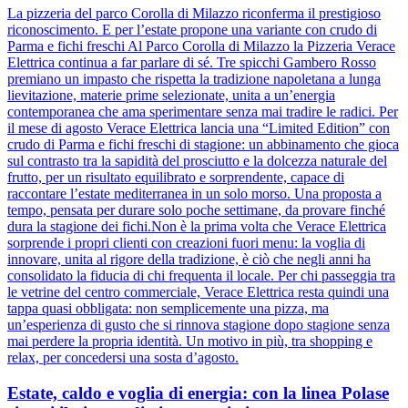
La pizzeria del parco Corolla di Milazzo riconferma il prestigioso
riconoscimento. E per l’estate propone una variante con crudo di
Parma e fichi freschi Al Parco Corolla di Milazzo la Pizzeria Verace
Elettrica continua a far parlare di sé. Tre spicchi Gambero Rosso
premiano un impasto che rispetta la tradizione napoletana a lunga
lievitazione, materie prime selezionate, unita a un’energia
contemporanea che ama sperimentare senza mai tradire le radici. Per
il mese di agosto Verace Elettrica lancia una “Limited Edition” con
crudo di Parma e fichi freschi di stagione: un abbinamento che gioca
sul contrasto tra la sapidità del prosciutto e la dolcezza naturale del
frutto, per un risultato equilibrato e sorprendente, capace di
raccontare l’estate mediterranea in un solo morso. Una proposta a
tempo, pensata per durare solo poche settimane, da provare finché
dura la stagione dei fichi.Non è la prima volta che Verace Elettrica
sorprende i propri clienti con creazioni fuori menu: la voglia di
innovare, unita al rigore della tradizione, è ciò che negli anni ha
consolidato la fiducia di chi frequenta il locale. Per chi passeggia tra
le vetrine del centro commerciale, Verace Elettrica resta quindi una
tappa quasi obbligata: non semplicemente una pizza, ma
un’esperienza di gusto che si rinnova stagione dopo stagione senza
mai perdere la propria identità. Un motivo in più, tra shopping e
relax, per concedersi una sosta d’agosto.
Estate, caldo e voglia di energia: con la linea Polase