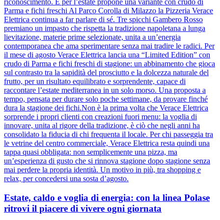
riconoscimento. E per l’estate propone una variante con crudo di
Parma e fichi freschi Al Parco Corolla di Milazzo la Pizzeria Verace
Elettrica continua a far parlare di sé. Tre spicchi Gambero Rosso
premiano un impasto che rispetta la tradizione napoletana a lunga
lievitazione, materie prime selezionate, unita a un’energia
contemporanea che ama sperimentare senza mai tradire le radici. Per
il mese di agosto Verace Elettrica lancia una “Limited Edition” con
crudo di Parma e fichi freschi di stagione: un abbinamento che gioca
sul contrasto tra la sapidità del prosciutto e la dolcezza naturale del
frutto, per un risultato equilibrato e sorprendente, capace di
raccontare l’estate mediterranea in un solo morso. Una proposta a
tempo, pensata per durare solo poche settimane, da provare finché
dura la stagione dei fichi.Non è la prima volta che Verace Elettrica
sorprende i propri clienti con creazioni fuori menu: la voglia di
innovare, unita al rigore della tradizione, è ciò che negli anni ha
consolidato la fiducia di chi frequenta il locale. Per chi passeggia tra
le vetrine del centro commerciale, Verace Elettrica resta quindi una
tappa quasi obbligata: non semplicemente una pizza, ma
un’esperienza di gusto che si rinnova stagione dopo stagione senza
mai perdere la propria identità. Un motivo in più, tra shopping e
relax, per concedersi una sosta d’agosto.
Estate, caldo e voglia di energia: con la linea Polase
ritrovi il piacere di vivere ogni giornata