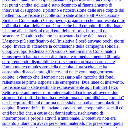
nei punti vendita siciliani è stato destinato al finanziamento di
interventi di supporto, ripristino e ricostruzione delle aree colpite dal
maltempo. Le risorse raccolte sono state affidate all’Associazione
Siciliana Consumatori Consapevoli, organismo che rappresenta oltre
250 mila titolari della Coop Card e che ha il compito di individuare,
insieme alle istituzioni e agli enti del territorio, i progetti da
sostenere. Un aiuto che non ha aspettato la fine della raccolta.
L’aspetto più significativo dell’iniziativa è però arrivato pochi giorni
dopo. Invece di attendere la conclusione della campagna solidale,
Coop Gruppo Radenza e l’Associazione Siciliana Consumatori
Consapevoli hanno deciso di anticipare immediatamente 100 mila
euro, rendendo disponibili le risorse ancora prima di conoscere
l’ammontare complessivo della raccolta. Una scelta che ha
consentito di accelerare gli interventi nelle zone maggiormente
colpite, evitando che il tempo necessario alla raccolta dei fondi
rallentasse le prime risposte alle emergenze. Due linee di intervento.
Le risorse sono state destinate esclusivamente agli Enti del Terzo
Settore operanti nei territori interessati dal ciclone, attraverso due
strumenti distinti. Il primo ha previsto una disponibilità “a sportello”
per l’acquisto di beni di prima necessità destinati alle popolazioni
colpite. Il secondo ha finanziato associazioni, cooperative sociali ed
enti benefici che, a causa dei danni subiti, rischiavano di
interrompere la propria attività istituzionale. L’obiettivo non era
soltanto aiutare chi aveva perso beni materiali, ma preservare quella