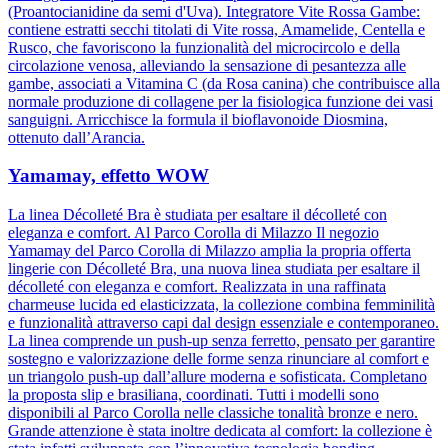
(Proantocianidine da semi d'Uva). Integratore Vite Rossa Gambe:
contiene estratti secchi titolati di Vite rossa, Amamelide, Centella e
Rusco, che favoriscono la funzionalità del microcircolo e della
circolazione venosa, alleviando la sensazione di pesantezza alle
gambe, associati a Vitamina C (da Rosa canina) che contribuisce alla
normale produzione di collagene per la fisiologica funzione dei vasi
sanguigni. Arricchisce la formula il bioflavonoide Diosmina,
ottenuto dall’Arancia.
Yamamay, effetto WOW
La linea Décolleté Bra è studiata per esaltare il décolleté con
eleganza e comfort. Al Parco Corolla di Milazzo Il negozio
Yamamay del Parco Corolla di Milazzo amplia la propria offerta
lingerie con Décolleté Bra, una nuova linea studiata per esaltare il
décolleté con eleganza e comfort. Realizzata in una raffinata
charmeuse lucida ed elasticizzata, la collezione combina femminilità
e funzionalità attraverso capi dal design essenziale e contemporaneo.
La linea comprende un push-up senza ferretto, pensato per garantire
sostegno e valorizzazione delle forme senza rinunciare al comfort e
un triangolo push-up dall’allure moderna e sofisticata. Completano
la proposta slip e brasiliana, coordinati. Tutti i modelli sono
disponibili al Parco Corolla nelle classiche tonalità bronze e nero.
Grande attenzione è stata inoltre dedicata al comfort: la collezione è