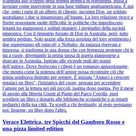
scampata allo scoppio della bomba atomica di Hiroshima, inizia a
lavorare come inserviente in una base militare angloamericana. È qui
che, sotto i rami di un albero di ciliegio, incontra Don, un soldato
australiano: i due si innamorano all’istante. La loro relazione riesce a
fiorire nonostante molte difficoltà: le politiche che impediscono
legami tra giapponesi e soldati stranieri, i pregiudizi della società
nipponica. Con il rimpatrio forzato di Don in Australia, però, tutto
sembra perduto. Solo grazie alla forza assoluta del loro sentimento i
due supereranno gli ostacoli; e Nobuko, da ragazza riservata e
timorosa, si trasforma in una donna che con fermezza protegge chi le
sta a cuore, diventando la prima sposa di guerra giapponese a
sbarcare in Australia. Ispirato alle vicende reali dei nonni
dell’autrice, Dove fioriscono i ciliegi è un romanzo appassionante,
che mostra come la potenza dell’amore possa ricostruire ciò che
prima sembrava distrutto per sempre. È iniziata "Aiutaci a crescere
regalaci un libro", l'iniziativa del cuore, pensata per accendere
l’amore per la lettura nei più piccoli, pagina dopo pagina. Per il mese
di agosto alla libreria Giunti al Punto del Parco Corolla, puoi
scegliere un libro e donarlo alle biblioteche scolastiche o ai reparti
pediatrici della tua città. Tu scegli a chi destinarlo, al resto pensiamo
noi. Insieme, un libro dopo l'altro.
Verace Elettrica, tre Spicchi del Gambero Rosso e
una pizza limited edition