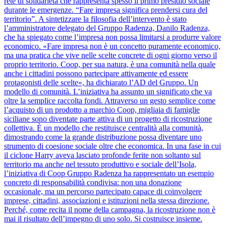
rete di solidarietà che rappresenta spesso il primo presidio sociale
durante le emergenze. “Fare impresa significa prendersi cura del
territorio”. A sintetizzare la filosofia dell’intervento è stato
l’amministratore delegato del Gruppo Radenza, Danilo Radenza,
che ha spiegato come l’impresa non possa limitarsi a produrre valore
economico. «Fare impresa non è un concetto puramente economico,
ma una pratica che vive nelle scelte concrete di ogni giorno verso il
proprio territorio. Coop, per sua natura, è una comunità nella quale
anche i cittadini possono partecipare attivamente ed essere
protagonisti delle scelte», ha dichiarato l’AD del Gruppo. Un
modello di comunità. L’iniziativa ha assunto un significato che va
oltre la semplice raccolta fondi. Attraverso un gesto semplice come
l’acquisto di un prodotto a marchio Coop, migliaia di famiglie
siciliane sono diventate parte attiva di un progetto di ricostruzione
collettiva. È un modello che restituisce centralità alla comunità,
dimostrando come la grande distribuzione possa diventare uno
strumento di coesione sociale oltre che economica. In una fase in cui
il ciclone Harry aveva lasciato profonde ferite non soltanto sul
territorio ma anche nel tessuto produttivo e sociale dell’Isola,
l’iniziativa di Coop Gruppo Radenza ha rappresentato un esempio
concreto di responsabilità condivisa: non una donazione
occasionale, ma un percorso partecipato capace di coinvolgere
imprese, cittadini, associazioni e istituzioni nella stessa direzione.
Perché, come recita il nome della campagna, la ricostruzione non è
mai il risultato dell’impegno di uno solo. Si costruisce insieme.