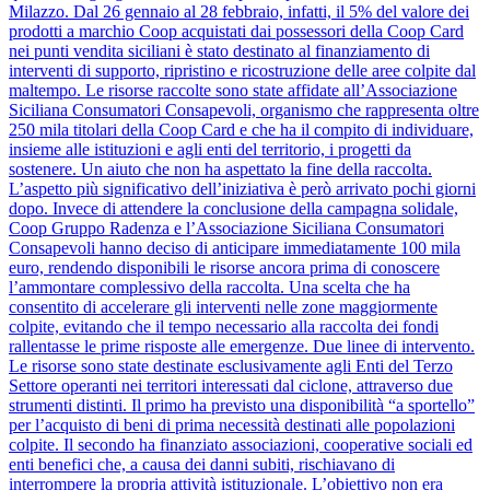
Milazzo. Dal 26 gennaio al 28 febbraio, infatti, il 5% del valore dei
prodotti a marchio Coop acquistati dai possessori della Coop Card
nei punti vendita siciliani è stato destinato al finanziamento di
interventi di supporto, ripristino e ricostruzione delle aree colpite dal
maltempo. Le risorse raccolte sono state affidate all’Associazione
Siciliana Consumatori Consapevoli, organismo che rappresenta oltre
250 mila titolari della Coop Card e che ha il compito di individuare,
insieme alle istituzioni e agli enti del territorio, i progetti da
sostenere. Un aiuto che non ha aspettato la fine della raccolta.
L’aspetto più significativo dell’iniziativa è però arrivato pochi giorni
dopo. Invece di attendere la conclusione della campagna solidale,
Coop Gruppo Radenza e l’Associazione Siciliana Consumatori
Consapevoli hanno deciso di anticipare immediatamente 100 mila
euro, rendendo disponibili le risorse ancora prima di conoscere
l’ammontare complessivo della raccolta. Una scelta che ha
consentito di accelerare gli interventi nelle zone maggiormente
colpite, evitando che il tempo necessario alla raccolta dei fondi
rallentasse le prime risposte alle emergenze. Due linee di intervento.
Le risorse sono state destinate esclusivamente agli Enti del Terzo
Settore operanti nei territori interessati dal ciclone, attraverso due
strumenti distinti. Il primo ha previsto una disponibilità “a sportello”
per l’acquisto di beni di prima necessità destinati alle popolazioni
colpite. Il secondo ha finanziato associazioni, cooperative sociali ed
enti benefici che, a causa dei danni subiti, rischiavano di
interrompere la propria attività istituzionale. L’obiettivo non era