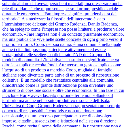
soltanto aiutare chi aveva perso beni materiali, ma preservare quella
rete di solidarietà che rappresenta spesso il primo presidio sociale
durante le emergenze. “Fare impresa significa prendersi cura del
territorio”. A sintetizzare la filosofia dell’intervento è stato
l’amministratore delegato del Gruppo Radenza, Danilo Radenza,
che ha spiegato come l’impresa non possa limitarsi a produrre valore
economico. «Fare impresa non è un concetto puramente economico,
ma una pratica che vive nelle scelte concrete di ogni giorno verso il
proprio territorio. Coop, per sua natura, è una comunità nella quale
anche i cittadini possono partecipare attivamente ed essere
protagonisti delle scelte», ha dichiarato l’AD del Gruppo. Un
modello di comunità. L’iniziativa ha assunto un significato che va
oltre la semplice raccolta fondi. Attraverso un gesto semplice come
l’acquisto di un prodotto a marchio Coop, migliaia di famiglie
siciliane sono diventate parte attiva di un progetto di ricostruzione
collettiva. È un modello che restituisce centralità alla comunità,
dimostrando come la grande distribuzione possa diventare uno
strumento di coesione sociale oltre che economica. In una fase in cui
il ciclone Harry aveva lasciato profonde ferite non soltanto sul
territorio ma anche nel tessuto produttivo e sociale dell’Isola,
l’iniziativa di Coop Gruppo Radenza ha rappresentato un esempio
concreto di responsabilità condivisa: non una donazione
occasionale, ma un percorso partecipato capace di coinvolgere
imprese, cittadini, associazioni e istituzioni nella stessa direzione.
Perché, come recita il nome della campagna, la ricostruzione non è