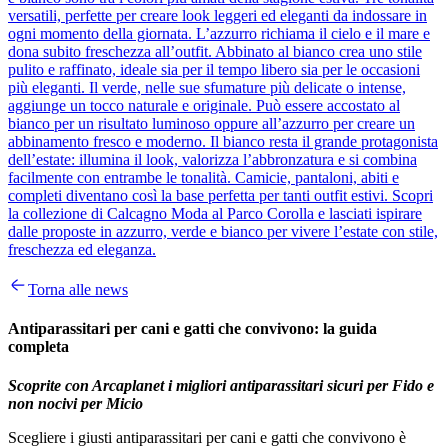
versatili, perfette per creare look leggeri ed eleganti da indossare in
ogni momento della giornata. L’azzurro richiama il cielo e il mare e
dona subito freschezza all’outfit. Abbinato al bianco crea uno stile
pulito e raffinato, ideale sia per il tempo libero sia per le occasioni
più eleganti. Il verde, nelle sue sfumature più delicate o intense,
aggiunge un tocco naturale e originale. Può essere accostato al
bianco per un risultato luminoso oppure all’azzurro per creare un
abbinamento fresco e moderno. Il bianco resta il grande protagonista
dell’estate: illumina il look, valorizza l’abbronzatura e si combina
facilmente con entrambe le tonalità. Camicie, pantaloni, abiti e
completi diventano così la base perfetta per tanti outfit estivi. Scopri
la collezione di Calcagno Moda al Parco Corolla e lasciati ispirare
dalle proposte in azzurro, verde e bianco per vivere l’estate con stile,
freschezza ed eleganza.
Torna alle news
Antiparassitari per cani e gatti che convivono: la guida
completa
Scoprite con Arcaplanet i migliori antiparassitari sicuri per Fido e
non nocivi per Micio
Scegliere i giusti antiparassitari per cani e gatti che convivono è