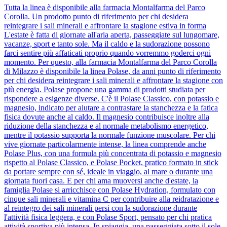
Tutta la linea è disponibile alla farmacia Montalfarma del Parco
Corolla. Un prodotto punto di riferimento per chi desidera
reintegrare i sali minerali e affrontare la stagione estiva in forma
L'estate è fatta di giornate all'aria aperta, passeggiate sul lungomare,
vacanze, sport e tanto sole. Ma il caldo e la sudorazione possono
farci sentire più affaticati proprio quando vorremmo goderci ogni
momento. Per questo, alla farmacia Montalfarma del Parco Corolla
di Milazzo è disponibile la linea Polase, da anni punto di riferimento
per chi desidera reintegrare i sali minerali e affrontare la stagione con
più energia. Polase propone una gamma di prodotti studiata per
rispondere a esigenze diverse. C'è il Polase Classico, con potassio e
magnesio, indicato per aiutare a contrastare la stanchezza e la fatica
fisica dovute anche al caldo. Il magnesio contribuisce inoltre alla
riduzione della stanchezza e al normale metabolismo energetico,
mentre il potassio supporta la normale funzione muscolare. Per chi
vive giornate particolarmente intense, la linea comprende anche
Polase Plus, con una formula più concentrata di potassio e magnesio
rispetto al Polase Classico, e Polase Pocket, pratico formato in stick
da portare sempre con sé, ideale in viaggio, al mare o durante una
giornata fuori casa. E per chi ama muoversi anche d'estate, la
famiglia Polase si arricchisce con Polase Hydration, formulato con
cinque sali minerali e vitamina C per contribuire alla reidratazione e
al reintegro dei sali minerali persi con la sudorazione durante
l'attività fisica leggera, e con Polase Sport, pensato per chi pratica
attività sportiva più intensa. In spiaggia, una passeggiata sotto il sole,