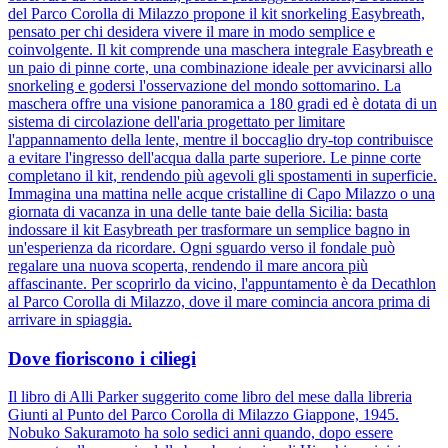
del Parco Corolla di Milazzo propone il kit snorkeling Easybreath,
pensato per chi desidera vivere il mare in modo semplice e
coinvolgente. Il kit comprende una maschera integrale Easybreath e
un paio di pinne corte, una combinazione ideale per avvicinarsi allo
snorkeling e godersi l'osservazione del mondo sottomarino. La
maschera offre una visione panoramica a 180 gradi ed è dotata di un
sistema di circolazione dell'aria progettato per limitare
l'appannamento della lente, mentre il boccaglio dry-top contribuisce
a evitare l'ingresso dell'acqua dalla parte superiore. Le pinne corte
completano il kit, rendendo più agevoli gli spostamenti in superficie.
Immagina una mattina nelle acque cristalline di Capo Milazzo o una
giornata di vacanza in una delle tante baie della Sicilia: basta
indossare il kit Easybreath per trasformare un semplice bagno in
un'esperienza da ricordare. Ogni sguardo verso il fondale può
regalare una nuova scoperta, rendendo il mare ancora più
affascinante. Per scoprirlo da vicino, l'appuntamento è da Decathlon
al Parco Corolla di Milazzo, dove il mare comincia ancora prima di
arrivare in spiaggia.
Dove fioriscono i ciliegi
Il libro di Alli Parker suggerito come libro del mese dalla libreria
Giunti al Punto del Parco Corolla di Milazzo Giappone, 1945.
Nobuko Sakuramoto ha solo sedici anni quando, dopo essere