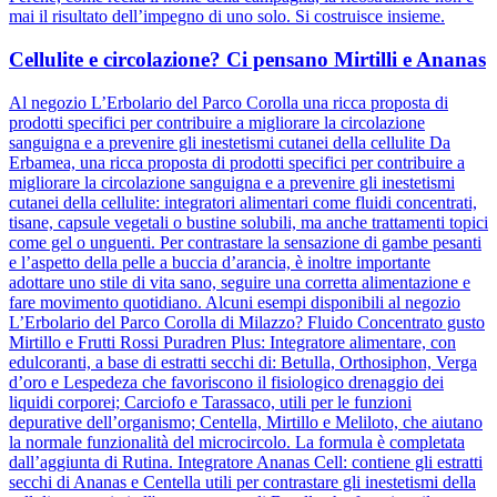
mai il risultato dell’impegno di uno solo. Si costruisce insieme.
Cellulite e circolazione? Ci pensano Mirtilli e Ananas
Al negozio L’Erbolario del Parco Corolla una ricca proposta di
prodotti specifici per contribuire a migliorare la circolazione
sanguigna e a prevenire gli inestetismi cutanei della cellulite Da
Erbamea, una ricca proposta di prodotti specifici per contribuire a
migliorare la circolazione sanguigna e a prevenire gli inestetismi
cutanei della cellulite: integratori alimentari come fluidi concentrati,
tisane, capsule vegetali o bustine solubili, ma anche trattamenti topici
come gel o unguenti. Per contrastare la sensazione di gambe pesanti
e l’aspetto della pelle a buccia d’arancia, è inoltre importante
adottare uno stile di vita sano, seguire una corretta alimentazione e
fare movimento quotidiano. Alcuni esempi disponibili al negozio
L’Erbolario del Parco Corolla di Milazzo? Fluido Concentrato gusto
Mirtillo e Frutti Rossi Puradren Plus: Integratore alimentare, con
edulcoranti, a base di estratti secchi di: Betulla, Orthosiphon, Verga
d’oro e Lespedeza che favoriscono il fisiologico drenaggio dei
liquidi corporei; Carciofo e Tarassaco, utili per le funzioni
depurative dell’organismo; Centella, Mirtillo e Meliloto, che aiutano
la normale funzionalità del microcircolo. La formula è completata
dall’aggiunta di Rutina. Integratore Ananas Cell: contiene gli estratti
secchi di Ananas e Centella utili per contrastare gli inestetismi della