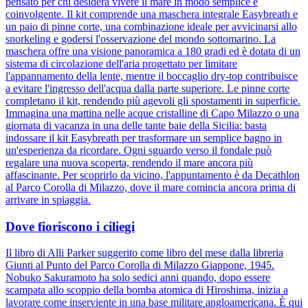
pensato per chi desidera vivere il mare in modo semplice e
coinvolgente. Il kit comprende una maschera integrale Easybreath e
un paio di pinne corte, una combinazione ideale per avvicinarsi allo
snorkeling e godersi l'osservazione del mondo sottomarino. La
maschera offre una visione panoramica a 180 gradi ed è dotata di un
sistema di circolazione dell'aria progettato per limitare
l'appannamento della lente, mentre il boccaglio dry-top contribuisce
a evitare l'ingresso dell'acqua dalla parte superiore. Le pinne corte
completano il kit, rendendo più agevoli gli spostamenti in superficie.
Immagina una mattina nelle acque cristalline di Capo Milazzo o una
giornata di vacanza in una delle tante baie della Sicilia: basta
indossare il kit Easybreath per trasformare un semplice bagno in
un'esperienza da ricordare. Ogni sguardo verso il fondale può
regalare una nuova scoperta, rendendo il mare ancora più
affascinante. Per scoprirlo da vicino, l'appuntamento è da Decathlon
al Parco Corolla di Milazzo, dove il mare comincia ancora prima di
arrivare in spiaggia.
Dove fioriscono i ciliegi
Il libro di Alli Parker suggerito come libro del mese dalla libreria
Giunti al Punto del Parco Corolla di Milazzo Giappone, 1945.
Nobuko Sakuramoto ha solo sedici anni quando, dopo essere
scampata allo scoppio della bomba atomica di Hiroshima, inizia a
lavorare come inserviente in una base militare angloamericana. È qui