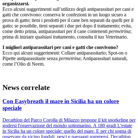
organizzarsi.
Ecco alcuni suggerimenti sull’utilizzo degli antiparassitari per cani e
gatti che convivono: conserva le confezioni in un luogo sicuro a
prova di gatto; tieni i prodotti per il cane ben separati da quelli per il
gatto; se possibile, tieni separati i due pet dopo il trattamento; evita,
come detto prima, antiparassitari per il cane contenenti
permetrina
;
prima di iniziare qualsiasi trattamento, consulta il tuo Veterinario.
I migliori antiparassitari per cani e gatti che convivono?
Ecco qui alcuni suggerimenti: Collare antiparassitario; Spot-on o
Pipette antiparassitarie senza
permetrina
; Antiparassitari naturali,
come l’Olio di Neem.
News correlate
Con Easybreath il mare in Sicilia ha un colore
speciale
Decathlon del Parco Corolla di Milazzo propone il kit snorkeling per
godersi l'osservazione del mondo sottomarino. A 180 gradi L'estate
in Sicilia ha un colore speciale: quello del mare. E per chi sogna di
osservare da vicino fondali, pesci e paesaggi sommersi, Decathlon