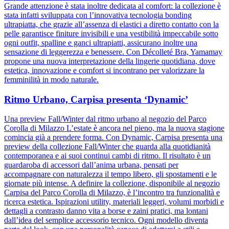
Grande attenzione è stata inoltre dedicata al comfort: la collezione è
stata infatti sviluppata con l’innovativa tecnologia bonding
ultrapiatta, che grazie all’assenza di elastici a diretto contatto con la
pelle garantisce finiture invisibili e una vestibilità impeccabile sotto
ogni outfit, spalline e ganci ultrapiatti, assicurano inoltre una
sensazione di leggerezza e benessere. Con Décolleté Bra, Yamamay
propone una nuova interpretazione della lingerie quotidiana, dove
estetica, innovazione e comfort si incontrano per valorizzare la
femminilità in modo naturale.
Ritmo Urbano, Carpisa presenta ‘Dynamic’
Una preview Fall/Winter dal ritmo urbano al negozio del Parco
Corolla di Milazzo L’estate è ancora nel pieno, ma la nuova stagione
comincia già a prendere forma. Con Dynamic, Carpisa presenta una
preview della collezione Fall/Winter che guarda alla quotidianità
contemporanea e ai suoi continui cambi di ritmo. Il risultato è un
guardaroba di accessori dall’anima urbana, pensati per
accompagnare con naturalezza il tempo libero, gli spostamenti e le
giornate più intense. A definire la collezione, disponibile al negozio
Carpisa del Parco Corolla di Milazzo, è l’incontro tra funzionalità e
ricerca estetica. Ispirazioni utility, materiali leggeri, volumi morbidi e
dettagli a contrasto danno vita a borse e zaini pratici, ma lontani
dall’idea del semplice accessorio tecnico. Ogni modello diventa