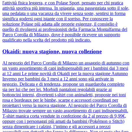
l'attività fisica leggera, e con Polase Sport, pensato per chi pratica
attività sportiva più intensa. In spiaggia, una passeggiata sotto il sole,
una pedalata o una vacanza da vivere senza soste, sentirsi in forma
significa godersi ogni istante con il sorriso. Per conoscere la
soluzione Polase più adatta alle proprie esigenze, il consiglio è
quello di rivolgersi ai professionisti della Farmacia Montalfarma del
Parco Corolla di Milazzo, dove è possibile ricevere un supporto
qualificato nella scelta del prodotto più indicato.
Okaidi: nuova stagione, nuova collezione
Al negozio del Parco Corolla di Milazzo un assaggio di autunno con
un vasto assortimento di capi indispensabili per i bambini dai 3 mesi
ai 12 anni Le prime novità di Okaidi per la nuova stagione Autunno
Inverno per bambini da 3 mesi a 12 anni sono già arrivate in
negozio. Delicata e di tendenza, propone un guardaroba completo
sia per lui che per lei. Morbidi pantaloni regolabili grazie ai
bottoncini interni, divertenti t-shirt con animaletti, proposte nei toni
rosa e bordeaux per le bimbe, scarpe e accessori coordinati per
proiettarci verso la nuova stagione. Al negozio del Parco Corolla di
Milazzo trovate sempre un vasto assortimento di capi indispensabili.
T-shirt manica corta vendute in confezione da 2 al prezzo di 9,99€,
oppure con i personaggi più amati da bambini (Pokémon o Stitch)
senza dimenticare i calzini, l’intimo e gli accessori a prezzi
accessibili con dettagli che fanno la differenza. Non vi resta che fare