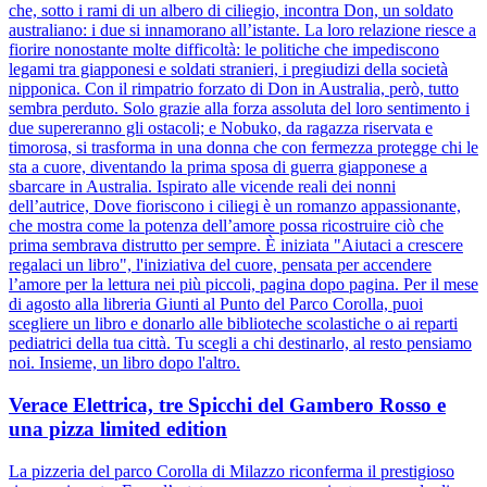
che, sotto i rami di un albero di ciliegio, incontra Don, un soldato
australiano: i due si innamorano all’istante. La loro relazione riesce a
fiorire nonostante molte difficoltà: le politiche che impediscono
legami tra giapponesi e soldati stranieri, i pregiudizi della società
nipponica. Con il rimpatrio forzato di Don in Australia, però, tutto
sembra perduto. Solo grazie alla forza assoluta del loro sentimento i
due supereranno gli ostacoli; e Nobuko, da ragazza riservata e
timorosa, si trasforma in una donna che con fermezza protegge chi le
sta a cuore, diventando la prima sposa di guerra giapponese a
sbarcare in Australia. Ispirato alle vicende reali dei nonni
dell’autrice, Dove fioriscono i ciliegi è un romanzo appassionante,
che mostra come la potenza dell’amore possa ricostruire ciò che
prima sembrava distrutto per sempre. È iniziata "Aiutaci a crescere
regalaci un libro", l'iniziativa del cuore, pensata per accendere
l’amore per la lettura nei più piccoli, pagina dopo pagina. Per il mese
di agosto alla libreria Giunti al Punto del Parco Corolla, puoi
scegliere un libro e donarlo alle biblioteche scolastiche o ai reparti
pediatrici della tua città. Tu scegli a chi destinarlo, al resto pensiamo
noi. Insieme, un libro dopo l'altro.
Verace Elettrica, tre Spicchi del Gambero Rosso e
una pizza limited edition
La pizzeria del parco Corolla di Milazzo riconferma il prestigioso