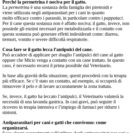
Perché la permetrina è nociva per il gatto.
La
permetrina
è una sostanza della famiglia dei piretroidi e
viene utilizzata negli antiparassitari per i cani in quanto
molto efficace contro i parassiti, in particolare contro i
pappataci
.
Per il cane questa sostanza non è affatto nociva; il gatto, invece, non
possiede gli enzimi necessari per metabolizzarla e il contatto con
questa sostanza può generare effetti indesiderati come: diarrea,
tremori, vomito e severe difficoltà respiratorie.
Cosa fare se il gatto lecca l’antipulci del cane.
Può accadere di applicare per sbaglio l’antipulci del cane al gatto
oppure che Micio venga a contatto con un cane trattato. In questo
caso, è necessario recarsi il prima possibile dal Veterinario.
In base alla gravità della situazione, questi procederà con la terapia
più efficace. Se c’è stato un contatto, ad esempio, si occuperà di
rimuovere il pelo e di lavare accuratamente la zona trattata.
Se, invece, il gatto ha leccato l’antipulci, il Veterinario valuterà la
necessità di una lavanda gastrica. In casi gravi, può seguire il
ricovero in terapia intensiva e l’impiego di farmaci per ridurre i
sintomi.
Antiparassitari per cani e gatti che convivono: come
organizzarsi.