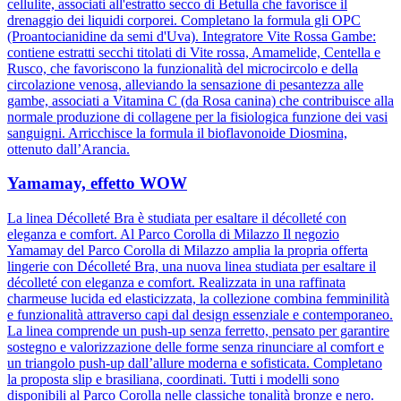
cellulite, associati all'estratto secco di Betulla che favorisce il
drenaggio dei liquidi corporei. Completano la formula gli OPC
(Proantocianidine da semi d'Uva). Integratore Vite Rossa Gambe:
contiene estratti secchi titolati di Vite rossa, Amamelide, Centella e
Rusco, che favoriscono la funzionalità del microcircolo e della
circolazione venosa, alleviando la sensazione di pesantezza alle
gambe, associati a Vitamina C (da Rosa canina) che contribuisce alla
normale produzione di collagene per la fisiologica funzione dei vasi
sanguigni. Arricchisce la formula il bioflavonoide Diosmina,
ottenuto dall’Arancia.
Yamamay, effetto WOW
La linea Décolleté Bra è studiata per esaltare il décolleté con
eleganza e comfort. Al Parco Corolla di Milazzo Il negozio
Yamamay del Parco Corolla di Milazzo amplia la propria offerta
lingerie con Décolleté Bra, una nuova linea studiata per esaltare il
décolleté con eleganza e comfort. Realizzata in una raffinata
charmeuse lucida ed elasticizzata, la collezione combina femminilità
e funzionalità attraverso capi dal design essenziale e contemporaneo.
La linea comprende un push-up senza ferretto, pensato per garantire
sostegno e valorizzazione delle forme senza rinunciare al comfort e
un triangolo push-up dall’allure moderna e sofisticata. Completano
la proposta slip e brasiliana, coordinati. Tutti i modelli sono
disponibili al Parco Corolla nelle classiche tonalità bronze e nero.