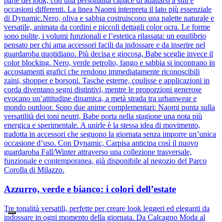
parte del look, con una personalità capace di adattarsi a stili e
occasioni differenti. La linea Naomi interpreta il lato più essenziale
di Dynamic.Nero, oliva e sabbia costruiscono una palette naturale e
versatile, animata da cordini e piccoli dettagli color ocra. Le forme
sono pulite, i volumi funzionali e l’estetica rilassata: un equilibrio
pensato per chi ama accessori facili da indossare e da inserire nel
guardaroba quotidiano. Più decisa e giocosa, Babe sceglie invece il
color blocking. Nero, verde petrolio, fango e sabbia si incontrano in
accostamenti grafici che rendono immediatamente riconoscibili
zaini, shopper e borsoni. Tasche esterne, coulisse e applicazioni in
corda diventano segni distintivi, mentre le proporzioni generose
evocano un’attitudine dinamica, a metà strada tra urbanwear e
mondo outdoor. Sono due anime complementari: Naomi punta sulla
versatilità dei toni neutri, Babe porta nella stagione una nota più
energica e sperimentale. A unirle è la stessa idea di movimento,
tradotta in accessori che seguono la giornata senza imporre un’unica
occasione d’uso. Con Dynamic, Carpisa anticipa così il nuovo
guardaroba Fall/Winter attraverso una collezione trasversale,
funzionale e contemporanea, già disponibile al negozio del Parco
Corolla di Milazzo.
Azzurro, verde e bianco: i colori dell’estate
Tre tonalità versatili, perfette per creare look leggeri ed eleganti da
indossare in ogni momento della giornata. Da Calcagno Moda al