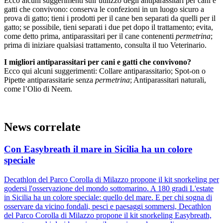
Ecco alcuni suggerimenti sull’utilizzo degli antiparassitari per cani e
gatti che convivono: conserva le confezioni in un luogo sicuro a
prova di gatto; tieni i prodotti per il cane ben separati da quelli per il
gatto; se possibile, tieni separati i due pet dopo il trattamento; evita,
come detto prima, antiparassitari per il cane contenenti
permetrina
;
prima di iniziare qualsiasi trattamento, consulta il tuo Veterinario.
I migliori antiparassitari per cani e gatti che convivono?
Ecco qui alcuni suggerimenti: Collare antiparassitario; Spot-on o
Pipette antiparassitarie senza
permetrina
; Antiparassitari naturali,
come l’Olio di Neem.
News correlate
Con Easybreath il mare in Sicilia ha un colore
speciale
Decathlon del Parco Corolla di Milazzo propone il kit snorkeling per
godersi l'osservazione del mondo sottomarino. A 180 gradi L'estate
in Sicilia ha un colore speciale: quello del mare. E per chi sogna di
osservare da vicino fondali, pesci e paesaggi sommersi, Decathlon
del Parco Corolla di Milazzo propone il kit snorkeling Easybreath,