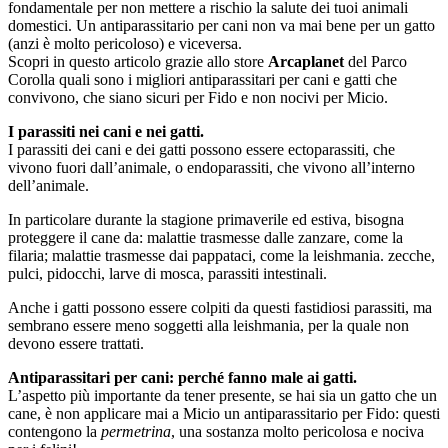
fondamentale per non mettere a rischio la salute dei tuoi animali
domestici. Un antiparassitario per cani non va mai bene per un gatto
(anzi è molto pericoloso) e viceversa.
Scopri in questo articolo grazie allo store
Arcaplanet
del Parco
Corolla quali sono i migliori antiparassitari per cani e gatti che
convivono, che siano sicuri per Fido e non nocivi per Micio.
I parassiti nei cani e nei gatti.
I parassiti dei cani e dei gatti possono essere ectoparassiti, che
vivono fuori dall’animale, o endoparassiti, che vivono all’interno
dell’animale.
In particolare durante la stagione primaverile ed estiva, bisogna
proteggere il cane da: malattie trasmesse dalle zanzare, come la
filaria; malattie trasmesse dai pappataci, come la leishmania. zecche,
pulci, pidocchi, larve di mosca, parassiti intestinali.
Anche i gatti possono essere colpiti da questi fastidiosi parassiti, ma
sembrano essere meno soggetti alla leishmania, per la quale non
devono essere trattati.
Antiparassitari per cani: perché fanno male ai gatti.
L’aspetto più importante da tener presente, se hai sia un gatto che un
cane, è non applicare mai a Micio un antiparassitario per Fido: questi
contengono la
permetrina
, una sostanza molto pericolosa e nociva