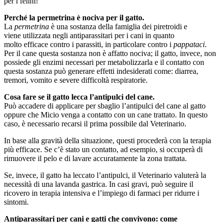
per i felini!
Perché la permetrina è nociva per il gatto.
La
permetrina
è una sostanza della famiglia dei piretroidi e
viene utilizzata negli antiparassitari per i cani in quanto
molto efficace contro i parassiti, in particolare contro i
pappataci
.
Per il cane questa sostanza non è affatto nociva; il gatto, invece, non
possiede gli enzimi necessari per metabolizzarla e il contatto con
questa sostanza può generare effetti indesiderati come: diarrea,
tremori, vomito e severe difficoltà respiratorie.
Cosa fare se il gatto lecca l’antipulci del cane.
Può accadere di applicare per sbaglio l’antipulci del cane al gatto
oppure che Micio venga a contatto con un cane trattato. In questo
caso, è necessario recarsi il prima possibile dal Veterinario.
In base alla gravità della situazione, questi procederà con la terapia
più efficace. Se c’è stato un contatto, ad esempio, si occuperà di
rimuovere il pelo e di lavare accuratamente la zona trattata.
Se, invece, il gatto ha leccato l’antipulci, il Veterinario valuterà la
necessità di una lavanda gastrica. In casi gravi, può seguire il
ricovero in terapia intensiva e l’impiego di farmaci per ridurre i
sintomi.
Antiparassitari per cani e gatti che convivono: come