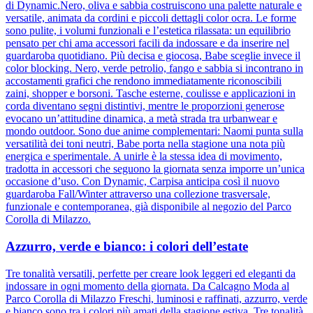
di Dynamic.Nero, oliva e sabbia costruiscono una palette naturale e
versatile, animata da cordini e piccoli dettagli color ocra. Le forme
sono pulite, i volumi funzionali e l’estetica rilassata: un equilibrio
pensato per chi ama accessori facili da indossare e da inserire nel
guardaroba quotidiano. Più decisa e giocosa, Babe sceglie invece il
color blocking. Nero, verde petrolio, fango e sabbia si incontrano in
accostamenti grafici che rendono immediatamente riconoscibili
zaini, shopper e borsoni. Tasche esterne, coulisse e applicazioni in
corda diventano segni distintivi, mentre le proporzioni generose
evocano un’attitudine dinamica, a metà strada tra urbanwear e
mondo outdoor. Sono due anime complementari: Naomi punta sulla
versatilità dei toni neutri, Babe porta nella stagione una nota più
energica e sperimentale. A unirle è la stessa idea di movimento,
tradotta in accessori che seguono la giornata senza imporre un’unica
occasione d’uso. Con Dynamic, Carpisa anticipa così il nuovo
guardaroba Fall/Winter attraverso una collezione trasversale,
funzionale e contemporanea, già disponibile al negozio del Parco
Corolla di Milazzo.
Azzurro, verde e bianco: i colori dell’estate
Tre tonalità versatili, perfette per creare look leggeri ed eleganti da
indossare in ogni momento della giornata. Da Calcagno Moda al
Parco Corolla di Milazzo Freschi, luminosi e raffinati, azzurro, verde
e bianco sono tra i colori più amati della stagione estiva. Tre tonalità