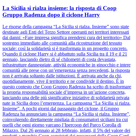
La Sicilia si rialza insieme: la risposta di Coop
Gruppo Radenza dopo il ciclone Harry
Le risorse della campagna “La Sicilia si rialza. Insieme” sono state
destinate agli Enti del Terzo Settore operanti nei territori interessati
dai danni: «Fare impresa significa prendersi cura del territorio» Dal
sostegno immediato alle comunità alla ricostruzione del tessuto
sociale: così la solidarietà si è trasformata in un progetto concreto.
Quando il ciclone Harry si è abbattuto sulla Sicilia tra il 19 e il 21
gennaio, lasciando dietro di sé chilometri di costa devastata,
infrastrutture danneggiate, attività economiche in ginocchio e intere
comunità alle prese con un’emergenza senza precedenti, la risposta
non è arrivata soltanto dalle istituzioni. È arrivata anche da chi,
quotidianamente, vive il territorio e ne condivide il destino. È in
questo contesto che Coop Gruppo Radenza ha scelto di trasformare
la propria responsabilità sociale d’impresa in un’azione concreta,
lanciando una delle più significative iniziative di solidarietà privata
nate in Sicilia dopo l’emergenza. La campagna “La Sicilia si rialza.
Insieme”. A pochi giorni dal passaggio del ciclone, il Gruppo
Radenza ha annunciato la campagna “La Sicilia si rialza. Insieme”,
coinvolgendo direttamente migliaia di consumatori siciliani tra cui
quelli che ogni giorno varcano l’Ipercoop del Parco Corolla di
Milazzo. Dal 26 gennaio al 28 febbraio, infatti, il 5% del valore dei
prodotti a marchio Coop acquistati dai possessori della Coop Card