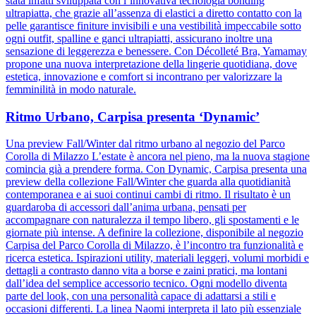
stata infatti sviluppata con l’innovativa tecnologia bonding
ultrapiatta, che grazie all’assenza di elastici a diretto contatto con la
pelle garantisce finiture invisibili e una vestibilità impeccabile sotto
ogni outfit, spalline e ganci ultrapiatti, assicurano inoltre una
sensazione di leggerezza e benessere. Con Décolleté Bra, Yamamay
propone una nuova interpretazione della lingerie quotidiana, dove
estetica, innovazione e comfort si incontrano per valorizzare la
femminilità in modo naturale.
Ritmo Urbano, Carpisa presenta ‘Dynamic’
Una preview Fall/Winter dal ritmo urbano al negozio del Parco
Corolla di Milazzo L’estate è ancora nel pieno, ma la nuova stagione
comincia già a prendere forma. Con Dynamic, Carpisa presenta una
preview della collezione Fall/Winter che guarda alla quotidianità
contemporanea e ai suoi continui cambi di ritmo. Il risultato è un
guardaroba di accessori dall’anima urbana, pensati per
accompagnare con naturalezza il tempo libero, gli spostamenti e le
giornate più intense. A definire la collezione, disponibile al negozio
Carpisa del Parco Corolla di Milazzo, è l’incontro tra funzionalità e
ricerca estetica. Ispirazioni utility, materiali leggeri, volumi morbidi e
dettagli a contrasto danno vita a borse e zaini pratici, ma lontani
dall’idea del semplice accessorio tecnico. Ogni modello diventa
parte del look, con una personalità capace di adattarsi a stili e
occasioni differenti. La linea Naomi interpreta il lato più essenziale