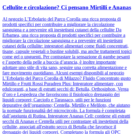
Cellulite e circolazione? Ci pensano Mirtilli e Ananas
Al negozio L’Erbolario del Parco Corolla una ricca proposta di
prodotti specifici per contribuire a migliorare la circolazione
sanguigna e a prevenire gli inestetismi cutanei della cellulite Da
Erbamea, una ricca proposta di prodotti specifici per contribuire a
migliorare la circolazione sanguigna e a prevenire gli inestetismi
cutanei della cellulite: integratori alimentari come fluidi concentrati,
tisane, capsule vegetali o bustine solubili, ma anche trattamenti topici
come gel o unguenti. Per contrastare la sensazione di gambe pesanti
e l’aspetto della pelle a buccia d’arancia, è inoltre importante
adottare uno stile di vita sano, seguire una corretta alimentazione e
fare movimento quotidiano. Alcuni esempi disponibili al negozio
L’Erbolario del Parco Corolla di Milazzo? Fluido Concentrato gusto
Mirtillo e Frutti Rossi Puradren Plus: Integratore alimentare, con
edulcoranti, a base di estratti secchi di: Betulla, Orthosiphon, Verga
d’oro e Lespedeza che favoriscono il fisiologico drenaggio dei
liquidi corporei; Carciofo e Tarassaco, utili per le funzioni
depurative dell’organismo; Centella, Mirtillo e Meliloto, che aiutano
la normale funzionalità del microcircolo. La formula è completata
dall’aggiunta di Rutina. Integratore Ananas Cell: contiene gli estratti
secchi di Ananas e Centella utili per contrastare gli inestetismi della
cellulite, associati all'estratto secco di Betulla che favorisce il
drenaggio dei liquidi corporei. Completano la formula gli OPC