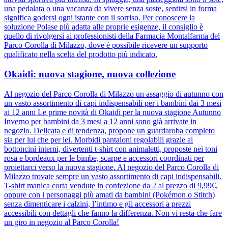
una pedalata o una vacanza da vivere senza soste, sentirsi in forma
significa godersi ogni istante con il sorriso. Per conoscere la
soluzione Polase più adatta alle proprie esigenze, il consiglio è
quello di rivolgersi ai professionisti della Farmacia Montalfarma del
Parco Corolla di Milazzo, dove è possibile ricevere un supporto
qualificato nella scelta del prodotto più indicato.
Okaidi: nuova stagione, nuova collezione
Al negozio del Parco Corolla di Milazzo un assaggio di autunno con
un vasto assortimento di capi indispensabili per i bambini dai 3 mesi
ai 12 anni Le prime novità di Okaidi per la nuova stagione Autunno
Inverno per bambini da 3 mesi a 12 anni sono già arrivate in
negozio. Delicata e di tendenza, propone un guardaroba completo
sia per lui che per lei. Morbidi pantaloni regolabili grazie ai
bottoncini interni, divertenti t-shirt con animaletti, proposte nei toni
rosa e bordeaux per le bimbe, scarpe e accessori coordinati per
proiettarci verso la nuova stagione. Al negozio del Parco Corolla di
Milazzo trovate sempre un vasto assortimento di capi indispensabili.
T-shirt manica corta vendute in confezione da 2 al prezzo di 9,99€,
oppure con i personaggi più amati da bambini (Pokémon o Stitch)
senza dimenticare i calzini, l’intimo e gli accessori a prezzi
accessibili con dettagli che fanno la differenza. Non vi resta che fare
un giro in negozio al Parco Corolla!