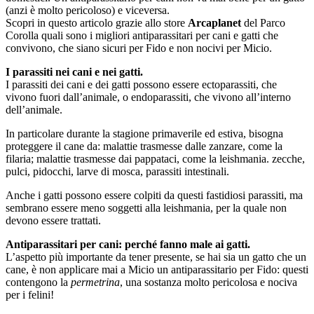
(anzi è molto pericoloso) e viceversa.
Scopri in questo articolo grazie allo store
Arcaplanet
del Parco
Corolla quali sono i migliori antiparassitari per cani e gatti che
convivono, che siano sicuri per Fido e non nocivi per Micio.
I parassiti nei cani e nei gatti.
I parassiti dei cani e dei gatti possono essere ectoparassiti, che
vivono fuori dall’animale, o endoparassiti, che vivono all’interno
dell’animale.
In particolare durante la stagione primaverile ed estiva, bisogna
proteggere il cane da: malattie trasmesse dalle zanzare, come la
filaria; malattie trasmesse dai pappataci, come la leishmania. zecche,
pulci, pidocchi, larve di mosca, parassiti intestinali.
Anche i gatti possono essere colpiti da questi fastidiosi parassiti, ma
sembrano essere meno soggetti alla leishmania, per la quale non
devono essere trattati.
Antiparassitari per cani: perché fanno male ai gatti.
L’aspetto più importante da tener presente, se hai sia un gatto che un
cane, è non applicare mai a Micio un antiparassitario per Fido: questi
contengono la
permetrina
, una sostanza molto pericolosa e nociva
per i felini!