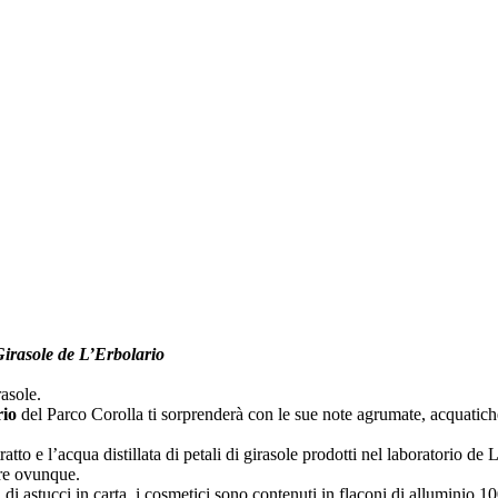
Girasole de L’Erbolario
asole.
rio
del Parco Corolla ti sorprenderà con le sue note agrumate, acquatiche,
tto e l’acqua distillata di petali di girasole prodotti nel laboratorio de 
are ovunque.
 di astucci in carta, i cosmetici sono contenuti in flaconi di alluminio 10