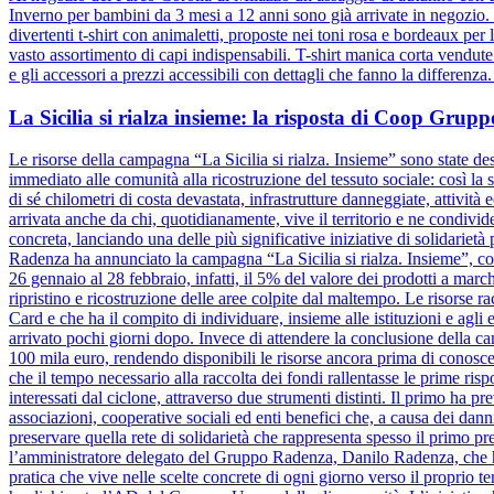
Inverno per bambini da 3 mesi a 12 anni sono già arrivate in negozio. D
divertenti t-shirt con animaletti, proposte nei toni rosa e bordeaux pe
vasto assortimento di capi indispensabili. T-shirt manica corta vendut
e gli accessori a prezzi accessibili con dettagli che fanno la differenz
La Sicilia si rialza insieme: la risposta di Coop Gru
Le risorse della campagna “La Sicilia si rialza. Insieme” sono state dest
immediato alle comunità alla ricostruzione del tessuto sociale: così la s
di sé chilometri di costa devastata, infrastrutture danneggiate, attivit
arrivata anche da chi, quotidianamente, vive il territorio e ne condiv
concreta, lanciando una delle più significative iniziative di solidariet
Radenza ha annunciato la campagna “La Sicilia si rialza. Insieme”, coi
26 gennaio al 28 febbraio, infatti, il 5% del valore dei prodotti a marc
ripristino e ricostruzione delle aree colpite dal maltempo. Le risorse 
Card e che ha il compito di individuare, insieme alle istituzioni e agli e
arrivato pochi giorni dopo. Invece di attendere la conclusione dell
100 mila euro, rendendo disponibili le risorse ancora prima di conosce
che il tempo necessario alla raccolta dei fondi rallentasse le prime risp
interessati dal ciclone, attraverso due strumenti distinti. Il primo ha pr
associazioni, cooperative sociali ed enti benefici che, a causa dei danni
preservare quella rete di solidarietà che rappresenta spesso il primo pre
l’amministratore delegato del Gruppo Radenza, Danilo Radenza, che 
pratica che vive nelle scelte concrete di ogni giorno verso il proprio t