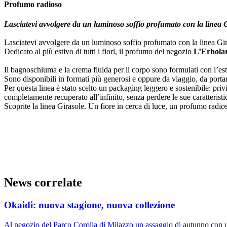
Profumo radioso
Lasciatevi avvolgere da un luminoso soffio profumato con la linea 
Lasciatevi avvolgere da un luminoso soffio profumato con la linea Gir
Dedicato al più estivo di tutti i fiori, il profumo del negozio
L’Erbola
Il bagnoschiuma e la crema fluida per il corpo sono formulati con l’estra
Sono disponibili in formati più generosi e oppure da viaggio, da port
Per questa linea è stato scelto un packaging leggero e sostenibile: privi
completamente recuperato all’infinito, senza perdere le sue caratteristic
Scoprite la linea Girasole. Un fiore in cerca di luce, un profumo radio
News correlate
Okaidi: nuova stagione, nuova collezione
Al negozio del Parco Corolla di Milazzo un assaggio di autunno con un