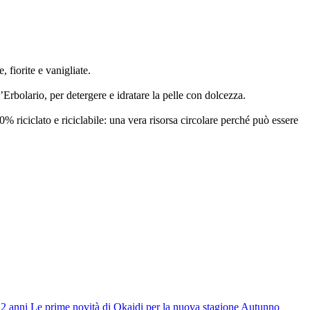
 fiorite e vanigliate.
L’Erbolario, per detergere e idratare la pelle con dolcezza.
0% riciclato e riciclabile: una vera risorsa circolare perché può essere
 12 anni Le prime novità di Okaidi per la nuova stagione Autunno