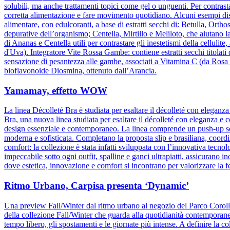
solubili, ma anche trattamenti topici come gel o unguenti. Per contrasta
corretta alimentazione e fare movimento quotidiano. Alcuni esempi dis
alimentare, con edulcoranti, a base di estratti secchi di: Betulla, Orth
depurative dell’organismo; Centella, Mirtillo e Meliloto, che aiutano l
di Ananas e Centella utili per contrastare gli inestetismi della celluli
d'Uva). Integratore Vite Rossa Gambe: contiene estratti secchi titolati
sensazione di pesantezza alle gambe, associati a Vitamina C (da Rosa c
bioflavonoide Diosmina, ottenuto dall’Arancia.
Yamamay, effetto WOW
La linea Décolleté Bra è studiata per esaltare il décolleté con elegan
Bra, una nuova linea studiata per esaltare il décolleté con eleganza e 
design essenziale e contemporaneo. La linea comprende un push-up senz
moderna e sofisticata. Completano la proposta slip e brasiliana, coordin
comfort: la collezione è stata infatti sviluppata con l’innovativa tecnolog
impeccabile sotto ogni outfit, spalline e ganci ultrapiatti, assicuran
dove estetica, innovazione e comfort si incontrano per valorizzare la 
Ritmo Urbano, Carpisa presenta ‘Dynamic’
Una preview Fall/Winter dal ritmo urbano al negozio del Parco Corol
della collezione Fall/Winter che guarda alla quotidianità contemporane
tempo libero, gli spostamenti e le giornate più intense. A definire la col