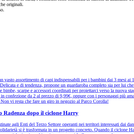
he originali.
so.
 vasto assortimento di capi indispensabili per i bambini dai 3 mesi ai
elicata e di tendenza, propone un guardaroba completo sia per lui che pe
r le bimbe, scarpe e accessori coordinati per proiettarci verso la nuova 
e in confezione da 2 al prezzo di 9,99€, oppure con i personaggi più ama
a. Non vi resta che fare un giro in negozio al Parco Corolla!
ppo Radenza dopo il ciclone Harry
inate agli Enti del Terzo Settore operanti nei territori interessati dai d
olidarietà si è trasformata in un progetto concreto. Quando il ciclone Harr