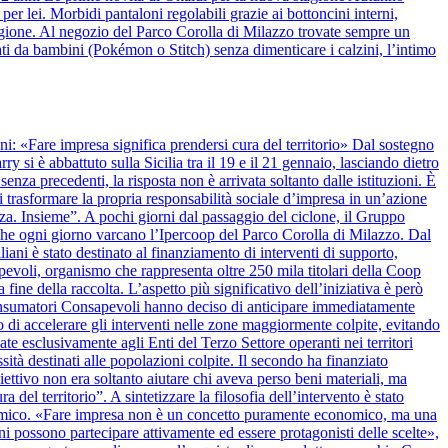
r lei. Morbidi pantaloni regolabili grazie ai bottoncini interni,
stagione. Al negozio del Parco Corolla di Milazzo trovate sempre un
ti da bambini (Pokémon o Stitch) senza dimenticare i calzini, l’intimo
anni: «Fare impresa significa prendersi cura del territorio» Dal sostegno
y si è abbattuto sulla Sicilia tra il 19 e il 21 gennaio, lasciando dietro
nza precedenti, la risposta non è arrivata soltanto dalle istituzioni. È
 trasformare la propria responsabilità sociale d’impresa in un’azione
alza. Insieme”. A pochi giorni dal passaggio del ciclone, il Gruppo
 che ogni giorno varcano l’Ipercoop del Parco Corolla di Milazzo. Dal
iani è stato destinato al finanziamento di interventi di supporto,
apevoli, organismo che rappresenta oltre 250 mila titolari della Coop
 fine della raccolta. L’aspetto più significativo dell’iniziativa è però
onsumatori Consapevoli hanno deciso di anticipare immediatamente
 di accelerare gli interventi nelle zone maggiormente colpite, evitando
ate esclusivamente agli Enti del Terzo Settore operanti nei territori
ssità destinati alle popolazioni colpite. Il secondo ha finanziato
biettivo non era soltanto aiutare chi aveva perso beni materiali, ma
del territorio”. A sintetizzare la filosofia dell’intervento è stato
nomico. «Fare impresa non è un concetto puramente economico, ma una
ini possono partecipare attivamente ed essere protagonisti delle scelte»,