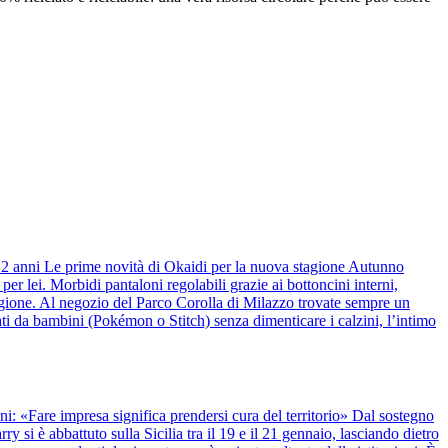
 12 anni Le prime novità di Okaidi per la nuova stagione Autunno
r lei. Morbidi pantaloni regolabili grazie ai bottoncini interni,
stagione. Al negozio del Parco Corolla di Milazzo trovate sempre un
ti da bambini (Pokémon o Stitch) senza dimenticare i calzini, l’intimo
anni: «Fare impresa significa prendersi cura del territorio» Dal sostegno
y si è abbattuto sulla Sicilia tra il 19 e il 21 gennaio, lasciando dietro