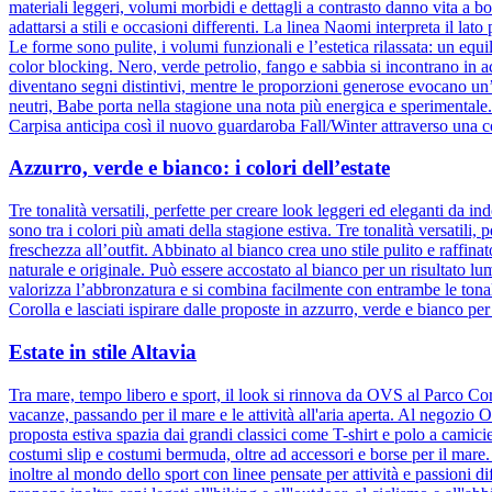
materiali leggeri, volumi morbidi e dettagli a contrasto danno vita a b
adattarsi a stili e occasioni differenti. La linea Naomi interpreta il la
Le forme sono pulite, i volumi funzionali e l’estetica rilassata: un equ
color blocking. Nero, verde petrolio, fango e sabbia si incontrano in 
diventano segni distintivi, mentre le proporzioni generose evocano un
neutri, Babe porta nella stagione una nota più energica e sperimental
Carpisa anticipa così il nuovo guardaroba Fall/Winter attraverso una c
Azzurro, verde e bianco: i colori dell’estate
Tre tonalità versatili, perfette per creare look leggeri ed eleganti da
sono tra i colori più amati della stagione estiva. Tre tonalità versatili
freschezza all’outfit. Abbinato al bianco crea uno stile pulito e raffina
naturale e originale. Può essere accostato al bianco per un risultato l
valorizza l’abbronzatura e si combina facilmente con entrambe le tonali
Corolla e lasciati ispirare dalle proposte in azzurro, verde e bianco per
Estate in stile Altavia
Tra mare, tempo libero e sport, il look si rinnova da OVS al Parco Cor
vacanze, passando per il mare e le attività all'aria aperta. Al negozio
proposta estiva spazia dai grandi classici come T-shirt e polo a camic
costumi slip e costumi bermuda, oltre ad accessori e borse per il mare
inoltre al mondo dello sport con linee pensate per attività e passioni d