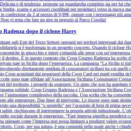
elicata e di tendenza, propone un guardaroba completo sia per lui che pe
r le bimbe, scarpe e accessori coordinati per proiettarci verso la nuova 
e in confezione da 2 al prezzo di 9,99€, oppure con i personaggi più ama
a. Non vi resta che fare un giro in negozio al Parco Corolla!
ppo Radenza dopo il ciclone Harry
inate agli Enti del Terzo Settore operanti nei territori interessati dai d
olidarietà si è trasformata in un progetto concreto. Quando il ciclone Harr
à economiche in ginocchio e intere comunità alle prese con un’emergenza se
ide il destino. È in questo contesto che Coop Gruppo Radenza ha scelto di
à privata nate in Sicilia dopo l’emergenza. La campagna “La Sicilia si ri
nvolgendo direttamente migliaia di consumatori siciliani tra cui quelli
hio Coop acquistati dai possessori della Coop Card nei punti vendita sicil
raccolte sono state affidate all’Associazione Siciliana Consumatori Cons
nti del territorio, i progetti da sostenere. Un aiuto che non ha aspettato la
a campagna solidale, Coop Gruppo Radenza e l’Associazione Siciliana C
re l’ammontare complessivo della raccolta. Una scelta che ha consentito
oste alle emergenze. Due linee di intervento. Le risorse sono state destin
evisto una disponibilità “a sportello” per l’acquisto di beni di prima nece
 subiti, rischiavano di interrompere la propria attività istituzionale. L’o
sidio sociale durante le emergenze. “Fare impresa significa prendersi cura 
ha spiegato come l’impresa non possa limitarsi a produrre valore eco
erritorio. Coop, per sua natura, è una comunità nella quale anche i cittad