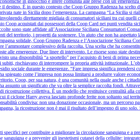
à economiche in ginocchio e intere comunità alle prese con un’emergenza se
ide il destino. È in questo contesto che Coop Gruppo Radenza ha scelto di
à privata nate in Sicilia dopo l’emergenza. La campagna “La Sicilia si ri
nvolgendo direttamente migliaia di consumatori siciliani tra cui quelli
hio Coop acquistati dai possessori della Coop Card nei punti vendita sicil
raccolte sono state affidate all’Associazione Siciliana Consumatori Cons
nti del territorio, i progetti da sostenere. Un aiuto che non ha aspettato la
a campagna solidale, Coop Gruppo Radenza e l’Associazione Siciliana C
re l’ammontare complessivo della raccolta. Una scelta che ha consentito
oste alle emergenze. Due linee di intervento. Le risorse sono state destin
evisto una disponibilità “a sportello” per l’acquisto di beni di prima nece
 subiti, rischiavano di interrompere la propria attività istituzionale. L’o
sidio sociale durante le emergenze. “Fare impresa significa prendersi cura 
ha spiegato come l’impresa non possa limitarsi a produrre valore eco
erritorio. Coop, per sua natura, è una comunità nella quale anche i cittad
a assunto un significato che va oltre la semplice raccolta fondi. Attra
o di ricostruzione collettiva. È un modello che restituisce centralità al
i il ciclone Harry aveva lasciato profonde ferite non soltanto sul territo
bilità condivisa: non una donazione occasionale, ma un percorso parte
mpagna, la ricostruzione non è mai il risultato dell’impegno di uno solo. 
 specifici per contribuire a migliorare la circolazione sanguigna e a pre
ne sanguigna e a prevenire gli inestetismi cutanei della cellulite: integrat