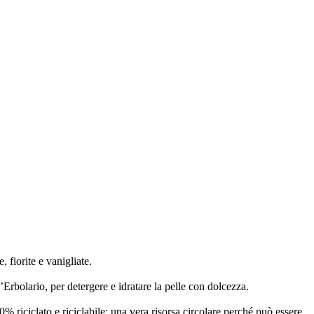
 fiorite e vanigliate.
L’Erbolario, per detergere e idratare la pelle con dolcezza.
0% riciclato e riciclabile: una vera risorsa circolare perché può essere