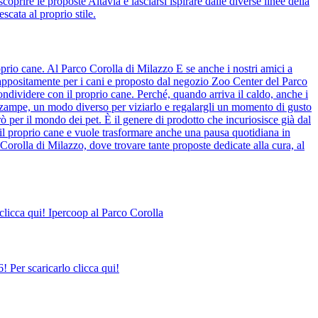
coprire le proposte Altavia e lasciarsi ispirare dalle diverse linee della
scata al proprio stile.
prio cane. Al Parco Corolla di Milazzo E se anche i nostri amici a
o appositamente per i cani e proposto dal negozio Zoo Center del Parco
ndividere con il proprio cane. Perché, quando arriva il caldo, anche i
o zampe, un modo diverso per viziarlo e regalargli un momento di gusto
ò per il mondo dei pet. È il genere di prodotto che incuriosisce già dal
il proprio cane e vuole trasformare anche una pausa quotidiana in
Corolla di Milazzo, dove trovare tante proposte dedicate alla cura, al
clicca qui! Ipercoop al Parco Corolla
 Per scaricarlo clicca qui!