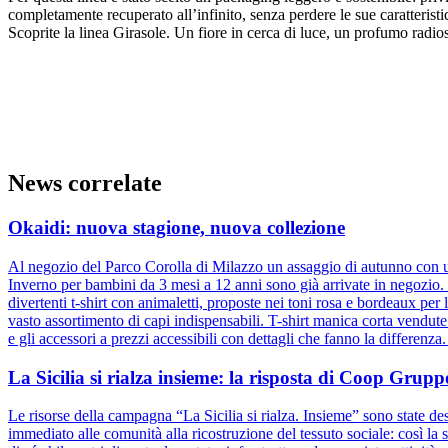
completamente recuperato all’infinito, senza perdere le sue caratteristic
Scoprite la linea Girasole. Un fiore in cerca di luce, un profumo radio
News correlate
Okaidi: nuova stagione, nuova collezione
Al negozio del Parco Corolla di Milazzo un assaggio di autunno con un
Inverno per bambini da 3 mesi a 12 anni sono già arrivate in negozio. D
divertenti t-shirt con animaletti, proposte nei toni rosa e bordeaux pe
vasto assortimento di capi indispensabili. T-shirt manica corta vendut
e gli accessori a prezzi accessibili con dettagli che fanno la differenz
La Sicilia si rialza insieme: la risposta di Coop Gru
Le risorse della campagna “La Sicilia si rialza. Insieme” sono state dest
immediato alle comunità alla ricostruzione del tessuto sociale: così la s