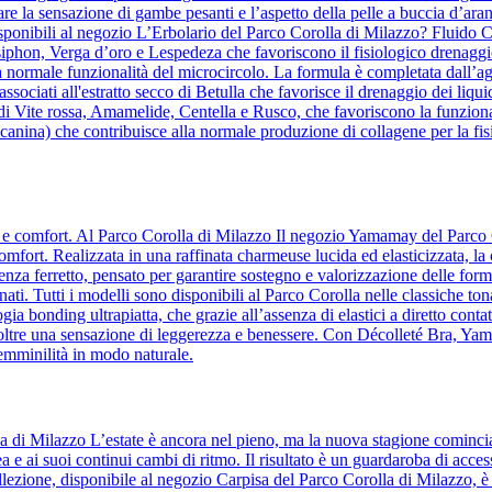
re la sensazione di gambe pesanti e l’aspetto della pelle a buccia d’aranc
ponibili al negozio L’Erbolario del Parco Corolla di Milazzo? Fluido Co
osiphon, Verga d’oro e Lespedeza che favoriscono il fisiologico drenaggio
a normale funzionalità del microcircolo. La formula è completata dall’agg
te, associati all'estratto secco di Betulla che favorisce il drenaggio dei 
 di Vite rossa, Amamelide, Centella e Rusco, che favoriscono la funziona
anina) che contribuisce alla normale produzione di collagene per la fisi
za e comfort. Al Parco Corolla di Milazzo Il negozio Yamamay del Parco 
comfort. Realizzata in una raffinata charmeuse lucida ed elasticizzata, la
a ferretto, pensato per garantire sostegno e valorizzazione delle forme
ati. Tutti i modelli sono disponibili al Parco Corolla nelle classiche ton
ia bonding ultrapiatta, che grazie all’assenza di elastici a diretto contatt
o inoltre una sensazione di leggerezza e benessere. Con Décolleté Bra, Y
femminilità in modo naturale.
la di Milazzo L’estate è ancora nel pieno, ma la nuova stagione comin
a e ai suoi continui cambi di ritmo. Il risultato è un guardaroba di acc
lezione, disponibile al negozio Carpisa del Parco Corolla di Milazzo, è l’i