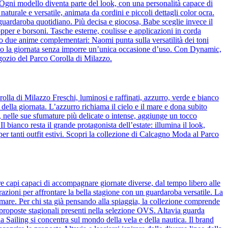
o. Ogni modello diventa parte del look, con una personalità capace di
naturale e versatile, animata da cordini e piccoli dettagli color ocra.
l guardaroba quotidiano. Più decisa e giocosa, Babe sceglie invece il
pper e borsoni. Tasche esterne, coulisse e applicazioni in corda
o due anime complementari: Naomi punta sulla versatilità dei toni
guono la giornata senza imporre un’unica occasione d’uso. Con Dynamic,
egozio del Parco Corolla di Milazzo.
olla di Milazzo Freschi, luminosi e raffinati, azzurro, verde e bianco
 della giornata. L’azzurro richiama il cielo e il mare e dona subito
de, nelle sue sfumature più delicate o intense, aggiunge un tocco
bianco resta il grande protagonista dell’estate: illumina il look,
per tanti outfit estivi. Scopri la collezione di Calcagno Moda al Parco
re capi capaci di accompagnare giornate diverse, dal tempo libero alle
azioni per affrontare la bella stagione con un guardaroba versatile. La
 mare. Per chi sta già pensando alla spiaggia, la collezione comprende
 proposte stagionali presenti nella selezione OVS. Altavia guarda
ia Sailing si concentra sul mondo della vela e della nautica. Il brand