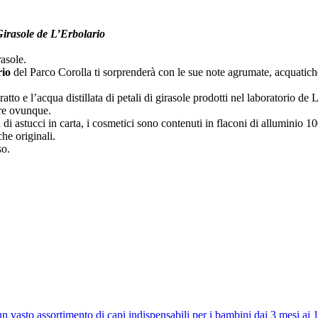
Girasole de L’Erbolario
asole.
rio
del Parco Corolla ti sorprenderà con le sue note agrumate, acquatiche,
tto e l’acqua distillata di petali di girasole prodotti nel laboratorio de 
are ovunque.
 di astucci in carta, i cosmetici sono contenuti in flaconi di alluminio 10
he originali.
so.
 vasto assortimento di capi indispensabili per i bambini dai 3 mesi ai