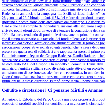
di sé chilometri di costa devastata, infrastrutture danneggiate, attivit
arrivata anche da chi, quotidianamente, vive il territorio e ne condiv
concreta, lanciando una delle più significative iniziative di solidariet
Radenza ha annunciato la campagna “La Sicilia si rialza. Insieme”, coi
26 gennaio al 28 febbraio, infatti, il 5% del valore dei prodotti a marc
ripristino e ricostruzione delle aree colpite dal maltempo. Le risorse 
Card e che ha il compito di individuare, insieme alle istituzioni e agli e
arrivato pochi giorni dopo. Invece di attendere la conclusione dell
100 mila euro, rendendo disponibili le risorse ancora prima di conosce
che il tempo necessario alla raccolta dei fondi rallentasse le prime risp
interessati dal ciclone, attraverso due strumenti distinti. Il primo ha pr
associazioni, cooperative sociali ed enti benefici che, a causa dei danni
preservare quella rete di solidarietà che rappresenta spesso il primo pre
l’amministratore delegato del Gruppo Radenza, Danilo Radenza, che 
pratica che vive nelle scelte concrete di ogni giorno verso il proprio t
ha dichiarato l’AD del Gruppo. Un modello di comunità. L’iniziativa h
migliaia di famiglie siciliane sono diventate parte attiva di un progett
uno strumento di coesione sociale oltre che economica. In una fase in cu
Coop Gruppo Radenza ha rappresentato un esempio concreto di responsa
istituzioni nella stessa direzione. Perché, come recita il nome della ca
Cellulite e circolazione? Ci pensano Mirtilli e Ananas
Al negozio L’Erbolario del Parco Corolla una ricca proposta di prodotti
proposta di prodotti specifici per contribuire a migliorare la circolazio