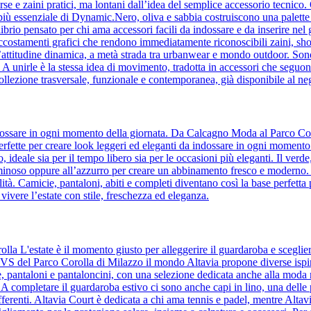
orse e zaini pratici, ma lontani dall’idea del semplice accessorio tecnic
to più essenziale di Dynamic.Nero, oliva e sabbia costruiscono una palette 
ilibrio pensato per chi ama accessori facili da indossare e da inserire ne
accostamenti grafici che rendono immediatamente riconoscibili zaini, sho
’attitudine dinamica, a metà strada tra urbanwear e mondo outdoor. Son
e. A unirle è la stessa idea di movimento, tradotta in accessori che se
ollezione trasversale, funzionale e contemporanea, già disponibile al n
 indossare in ogni momento della giornata. Da Calcagno Moda al Parco Cor
, perfette per creare look leggeri ed eleganti da indossare in ogni momento
to, ideale sia per il tempo libero sia per le occasioni più eleganti. Il ver
uminoso oppure all’azzurro per creare un abbinamento fresco e moderno. Il 
tà. Camicie, pantaloni, abiti e completi diventano così la base perfetta 
 vivere l’estate con stile, freschezza ed eleganza.
olla L'estate è il momento giusto per alleggerire il guardaroba e sceglie
 OVS del Parco Corolla di Milazzo il mondo Altavia propone diverse ispir
ie, pantaloni e pantaloncini, con una selezione dedicata anche alla moda
. A completare il guardaroba estivo ci sono anche capi in lino, una delle
ifferenti. Altavia Court è dedicata a chi ama tennis e padel, mentre Altav