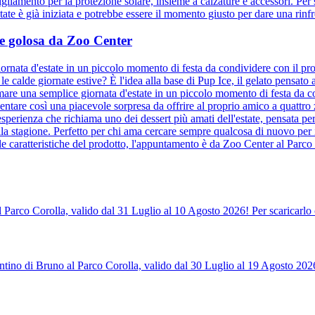
bigliamento per la protezione solare, insieme a calzature e accessori. Per s
te è già iniziata e potrebbe essere il momento giusto per dare una rinfre
a e golosa da Zoo Center
ornata d'estate in un piccolo momento di festa da condividere con il pro
e calde giornate estive? È l'idea alla base di Pup Ice, il gelato pensat
mare una semplice giornata d'estate in un piccolo momento di festa da co
entare così una piacevole sorpresa da offrire al proprio amico a quattr
sperienza che richiama uno dei dessert più amati dell'estate, pensata per
la stagione. Perfetto per chi ama cercare sempre qualcosa di nuovo per 
le caratteristiche del prodotto, l'appuntamento è da Zoo Center al Parco 
l Parco Corolla, valido dal 31 Luglio al 10 Agosto 2026! Per scaricarlo 
tino di Bruno al Parco Corolla, valido dal 30 Luglio al 19 Agosto 2026!