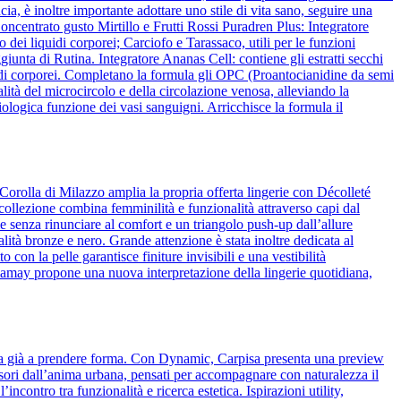
ia, è inoltre importante adottare uno stile di vita sano, seguire una
ncentrato gusto Mirtillo e Frutti Rossi Puradren Plus: Integratore
 dei liquidi corporei; Carciofo e Tarassaco, utili per le funzioni
iunta di Rutina. Integratore Ananas Cell: contiene gli estratti secchi
liquidi corporei. Completano la formula gli OPC (Proantocianidine da semi
lità del microcircolo e della circolazione venosa, alleviando la
ologica funzione dei vasi sanguigni. Arricchisce la formula il
Corolla di Milazzo amplia la propria offerta lingerie con Décolleté
 collezione combina femminilità e funzionalità attraverso capi dal
 senza rinunciare al comfort e un triangolo push-up dall’allure
alità bronze e nero. Grande attenzione è stata inoltre dedicata al
o con la pelle garantisce finiture invisibili e una vestibilità
amamay propone una nuova interpretazione della lingerie quotidiana,
cia già a prendere forma. Con Dynamic, Carpisa presenta una preview
essori dall’anima urbana, pensati per accompagnare con naturalezza il
ncontro tra funzionalità e ricerca estetica. Ispirazioni utility,