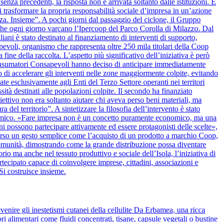
nza precedenti, la risposta non è arrivata soltanto dalle istituzioni. È
 trasformare la propria responsabilità sociale d’impresa in un’azione
alza. Insieme”. A pochi giorni dal passaggio del ciclone, il Gruppo
 che ogni giorno varcano l’Ipercoop del Parco Corolla di Milazzo. Dal
iani è stato destinato al finanziamento di interventi di supporto,
apevoli, organismo che rappresenta oltre 250 mila titolari della Coop
 fine della raccolta. L’aspetto più significativo dell’iniziativa è però
onsumatori Consapevoli hanno deciso di anticipare immediatamente
 di accelerare gli interventi nelle zone maggiormente colpite, evitando
ate esclusivamente agli Enti del Terzo Settore operanti nei territori
ssità destinati alle popolazioni colpite. Il secondo ha finanziato
biettivo non era soltanto aiutare chi aveva perso beni materiali, ma
del territorio”. A sintetizzare la filosofia dell’intervento è stato
nomico. «Fare impresa non è un concetto puramente economico, ma una
ini possono partecipare attivamente ed essere protagonisti delle scelte»,
verso un gesto semplice come l’acquisto di un prodotto a marchio Coop,
la comunità, dimostrando come la grande distribuzione possa diventare
rio ma anche nel tessuto produttivo e sociale dell’Isola, l’iniziativa di
cipato capace di coinvolgere imprese, cittadini, associazioni e
Si costruisce insieme.
venire gli inestetismi cutanei della cellulite Da Erbamea, una ricca
ori alimentari come fluidi concentrati, tisane, capsule vegetali o bustine