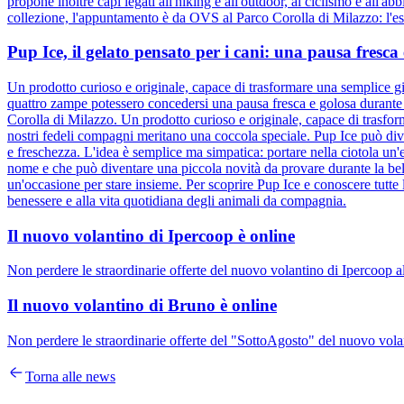
propone inoltre capi legati all'hiking e all'outdoor, al ciclismo e all'ab
collezione, l'appuntamento è da OVS al Parco Corolla di Milazzo: l'esta
Pup Ice, il gelato pensato per i cani: una pausa fresc
Un prodotto curioso e originale, capace di trasformare una semplice gi
quattro zampe potessero concedersi una pausa fresca e golosa durante l
Corolla di Milazzo. Un prodotto curioso e originale, capace di trasfor
nostri fedeli compagni meritano una coccola speciale. Pup Ice può div
e freschezza. L'idea è semplice ma simpatica: portare nella ciotola un'e
nome e che può diventare una piccola novità da provare durante la bel
un'occasione per stare insieme. Per scoprire Pup Ice e conoscere tutte 
benessere e alla vita quotidiana degli animali da compagnia.
Il nuovo volantino di Ipercoop è online
Non perdere le straordinarie offerte del nuovo volantino di Ipercoop a
Il nuovo volantino di Bruno è online
Non perdere le straordinarie offerte del "SottoAgosto" del nuovo volan
Torna alle news