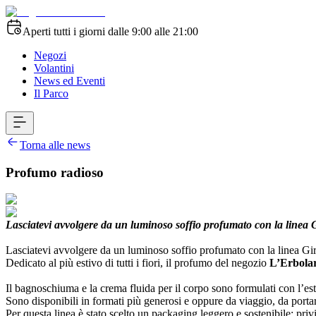
Aperti tutti i giorni dalle 9:00 alle 21:00
Negozi
Volantini
News ed Eventi
Il Parco
Torna alle news
Profumo radioso
Lasciatevi avvolgere da un luminoso soffio profumato con la linea 
Lasciatevi avvolgere da un luminoso soffio profumato con la linea Gir
Dedicato al più estivo di tutti i fiori, il profumo del negozio
L’Erbola
Il bagnoschiuma e la crema fluida per il corpo sono formulati con l’estra
Sono disponibili in formati più generosi e oppure da viaggio, da port
Per questa linea è stato scelto un packaging leggero e sostenibile: privi