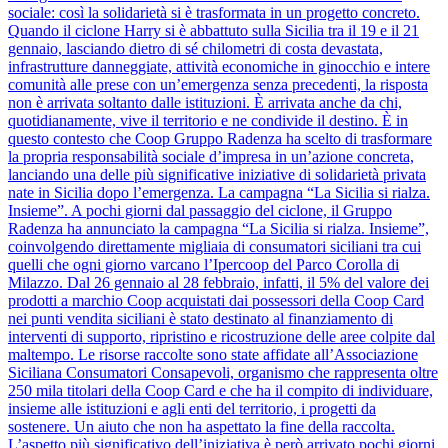
sociale: così la solidarietà si è trasformata in un progetto concreto.
Quando il ciclone Harry si è abbattuto sulla Sicilia tra il 19 e il 21
gennaio, lasciando dietro di sé chilometri di costa devastata,
infrastrutture danneggiate, attività economiche in ginocchio e intere
comunità alle prese con un’emergenza senza precedenti, la risposta
non è arrivata soltanto dalle istituzioni. È arrivata anche da chi,
quotidianamente, vive il territorio e ne condivide il destino. È in
questo contesto che Coop Gruppo Radenza ha scelto di trasformare
la propria responsabilità sociale d’impresa in un’azione concreta,
lanciando una delle più significative iniziative di solidarietà privata
nate in Sicilia dopo l’emergenza. La campagna “La Sicilia si rialza.
Insieme”. A pochi giorni dal passaggio del ciclone, il Gruppo
Radenza ha annunciato la campagna “La Sicilia si rialza. Insieme”,
coinvolgendo direttamente migliaia di consumatori siciliani tra cui
quelli che ogni giorno varcano l’Ipercoop del Parco Corolla di
Milazzo. Dal 26 gennaio al 28 febbraio, infatti, il 5% del valore dei
prodotti a marchio Coop acquistati dai possessori della Coop Card
nei punti vendita siciliani è stato destinato al finanziamento di
interventi di supporto, ripristino e ricostruzione delle aree colpite dal
maltempo. Le risorse raccolte sono state affidate all’Associazione
Siciliana Consumatori Consapevoli, organismo che rappresenta oltre
250 mila titolari della Coop Card e che ha il compito di individuare,
insieme alle istituzioni e agli enti del territorio, i progetti da
sostenere. Un aiuto che non ha aspettato la fine della raccolta.
L’aspetto più significativo dell’iniziativa è però arrivato pochi giorni