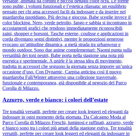
versatile, animata da cordini e piccoli dettagli color ocra. Le forme
sono pulite, i volumi funzionali e l’estetica rilassata: un equilibrio
pensato per chi ama accessori facili da indossare e da inserire nel
guardaroba quotidiano. Più decisa e giocosa, Babe sceglie invece il
color blocking. Nero, verde petrolio, fango e sabbia si incontrano in
accostamenti grafici che rendono immediatamente riconoscibili
zaini, shopper e borsoni. Tasche esterne, coulisse e applicazioni in
corda diventano segni distintivi, mentre le proporzioni generose
evocano un’attitudine dinamica, a metà strada tra urbanwear e
mondo outdoor. Sono due anime complementari: Naomi punta sulla
versatilità dei toni neutri, Babe porta nella stagione una nota più
energica e sperimentale. A unirle è la stessa idea di movimento,
tradotta in accessori che seguono la giornata senza imporre un’unica
occasione d’uso. Con Dynamic, Carpisa anticipa così il nuovo
guardaroba Fall/Winter attraverso una collezione trasversale,
funzionale e contemporanea, già disponibile al negozio del Parco
Corolla di Milazzo.
Azzurro, verde e bianco: i colori dell’estate
Tre tonalità versatili, perfette per creare look leggeri ed eleganti da
indossare in ogni momento della giornata. Da Calcagno Moda al
Parco Corolla di Milazzo Freschi, luminosi e raffinati, azzurro, verde
e bianco sono tra i colori più amati della stagione estiva. Tre tonalità
versatili, perfette per creare look leggeri ed eleganti da indossare in