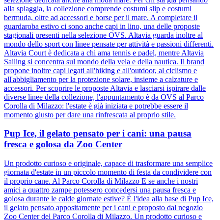
alla spiaggia, la collezione comprende costumi slip e costumi
bermuda, oltre ad accessori e borse per il mare. A completare il
guardaroba estivo ci sono anche capi in lino, una delle proposte
stagionali presenti nella selezione OVS. Altavia guarda inoltre al
mondo dello sport con linee pensate per attività e passioni differenti.
Altavia Court è dedicata a chi ama tennis e padel, mentre Altavia
Sailing si concentra sul mondo della vela e della nautica. Il brand
propone inoltre capi legati all'hiking e all'outdoor, al ciclismo e
all'abbigliamento per la protezione solare, insieme a calzature e
accessori. Per scoprire le proposte Altavia e lasciarsi ispirare dalle
diverse linee della collezione, l'appuntamento è da OVS al Parco
Corolla di Milazzo: l'estate è già iniziata e potrebbe essere il
momento giusto per dare una rinfrescata al proprio stile.
Pup Ice, il gelato pensato per i cani: una pausa
fresca e golosa da Zoo Center
Un prodotto curioso e originale, capace di trasformare una semplice
giornata d'estate in un piccolo momento di festa da condividere con
il proprio cane. Al Parco Corolla di Milazzo E se anche i nostri
amici a quattro zampe potessero concedersi una pausa fresca e
golosa durante le calde giornate estive? È l'idea alla base di Pup Ice,
il gelato pensato appositamente per i cani e proposto dal negozio
Zoo Center del Parco Corolla di Milazzo. Un prodotto curioso e