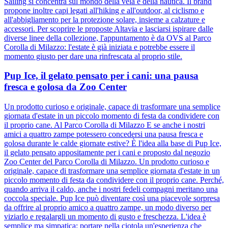
Sailing si concentra sul mondo della vela e della nautica. Il brand
propone inoltre capi legati all'hiking e all'outdoor, al ciclismo e
all'abbigliamento per la protezione solare, insieme a calzature e
accessori. Per scoprire le proposte Altavia e lasciarsi ispirare dalle
diverse linee della collezione, l'appuntamento è da OVS al Parco
Corolla di Milazzo: l'estate è già iniziata e potrebbe essere il
momento giusto per dare una rinfrescata al proprio stile.
Pup Ice, il gelato pensato per i cani: una pausa
fresca e golosa da Zoo Center
Un prodotto curioso e originale, capace di trasformare una semplice
giornata d'estate in un piccolo momento di festa da condividere con
il proprio cane. Al Parco Corolla di Milazzo E se anche i nostri
amici a quattro zampe potessero concedersi una pausa fresca e
golosa durante le calde giornate estive? È l'idea alla base di Pup Ice,
il gelato pensato appositamente per i cani e proposto dal negozio
Zoo Center del Parco Corolla di Milazzo. Un prodotto curioso e
originale, capace di trasformare una semplice giornata d'estate in un
piccolo momento di festa da condividere con il proprio cane. Perché,
quando arriva il caldo, anche i nostri fedeli compagni meritano una
coccola speciale. Pup Ice può diventare così una piacevole sorpresa
da offrire al proprio amico a quattro zampe, un modo diverso per
viziarlo e regalargli un momento di gusto e freschezza. L'idea è
semplice ma simpatica: portare nella ciotola un'esperienza che