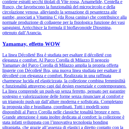
contiene estratti secchi titolati di Vite rossa, Amamelide, Centella e
Rusco, che favoriscono la funzionalità del microcircolo e della
circolazione venosa, alleviando la sensazione di pesantezza alle
gambe, associati a Vitamina C (da Rosa canina) che contribuisce alla
normale produzione di collagene per la fisiologica funzione dei vasi
sanguigni. Arricchisce la formula il bioflavonoide Diosmina,
ottenuto dall’Arancia.
Yamamay, effetto WOW
La linea Décolleté Bra è studiata per esaltare il décolleté con
eleganza e comfort. Al Parco Corolla di Milazzo Il negozio
Yamamay del Parco Corolla di Milazzo amplia la propria offerta
lingerie con Décolleté Bra, una nuova linea studiata per esaltare il
décolleté con eleganza e comfort. Realizzata in una raffinata
charmeuse lucida ed elasticizzata, la collezione combina femminilità
e funzionalità attraverso capi dal design essenziale e contemporaneo.
La linea comprende un push-up senza ferretto, pensato per garantire
sostegno e valorizzazione delle forme senza rinunciare al comfort e
un triangolo push-up dall’allure moderna e sofisticata. Completano
la proposta slip e brasiliana, coordinati. Tutti i modelli sono
disponibili al Parco Corolla nelle classiche tonalità bronze e nero.
Grande attenzione è stata inoltre dedicata al comfort: la collezione è
stata infatti sviluppata con l’innovativa tecnologia bonding
ultrapiatta, che grazie all’assenza di elastici a diretto contatto con la