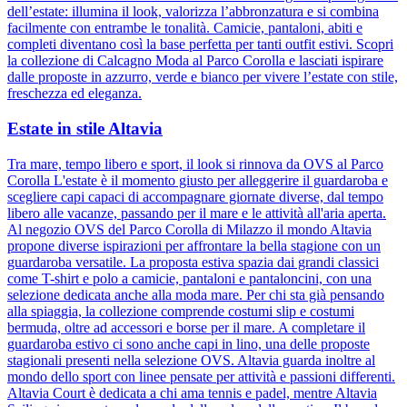
dell’estate: illumina il look, valorizza l’abbronzatura e si combina
facilmente con entrambe le tonalità. Camicie, pantaloni, abiti e
completi diventano così la base perfetta per tanti outfit estivi. Scopri
la collezione di Calcagno Moda al Parco Corolla e lasciati ispirare
dalle proposte in azzurro, verde e bianco per vivere l’estate con stile,
freschezza ed eleganza.
Estate in stile Altavia
Tra mare, tempo libero e sport, il look si rinnova da OVS al Parco
Corolla L'estate è il momento giusto per alleggerire il guardaroba e
scegliere capi capaci di accompagnare giornate diverse, dal tempo
libero alle vacanze, passando per il mare e le attività all'aria aperta.
Al negozio OVS del Parco Corolla di Milazzo il mondo Altavia
propone diverse ispirazioni per affrontare la bella stagione con un
guardaroba versatile. La proposta estiva spazia dai grandi classici
come T-shirt e polo a camicie, pantaloni e pantaloncini, con una
selezione dedicata anche alla moda mare. Per chi sta già pensando
alla spiaggia, la collezione comprende costumi slip e costumi
bermuda, oltre ad accessori e borse per il mare. A completare il
guardaroba estivo ci sono anche capi in lino, una delle proposte
stagionali presenti nella selezione OVS. Altavia guarda inoltre al
mondo dello sport con linee pensate per attività e passioni differenti.
Altavia Court è dedicata a chi ama tennis e padel, mentre Altavia