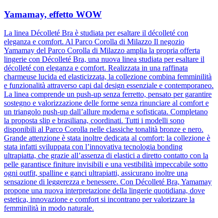
Yamamay, effetto WOW
La linea Décolleté Bra è studiata per esaltare il décolleté con
eleganza e comfort. Al Parco Corolla di Milazzo Il negozio
Yamamay del Parco Corolla di Milazzo amplia la propria offerta
lingerie con Décolleté Bra, una nuova linea studiata per esaltare il
décolleté con eleganza e comfort. Realizzata in una raffinata
charmeuse lucida ed elasticizzata, la collezione combina femminilità
e funzionalità attraverso capi dal design essenziale e contemporaneo.
La linea comprende un push-up senza ferretto, pensato per garantire
sostegno e valorizzazione delle forme senza rinunciare al comfort e
un triangolo push-up dall’allure moderna e sofisticata. Completano
la proposta slip e brasiliana, coordinati. Tutti i modelli sono
disponibili al Parco Corolla nelle classiche tonalità bronze e nero.
Grande attenzione è stata inoltre dedicata al comfort: la collezione è
stata infatti sviluppata con l’innovativa tecnologia bonding
ultrapiatta, che grazie all’assenza di elastici a diretto contatto con la
pelle garantisce finiture invisibili e una vestibilità impeccabile sotto
ogni outfit, spalline e ganci ultrapiatti, assicurano inoltre una
sensazione di leggerezza e benessere. Con Décolleté Bra, Yamamay
propone una nuova interpretazione della lingerie quotidiana, dove
estetica, innovazione e comfort si incontrano per valorizzare la
femminilità in modo naturale.