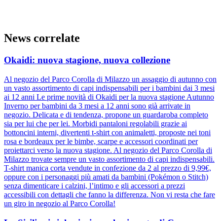
News correlate
Okaidi: nuova stagione, nuova collezione
Al negozio del Parco Corolla di Milazzo un assaggio di autunno con
un vasto assortimento di capi indispensabili per i bambini dai 3 mesi
ai 12 anni Le prime novità di Okaidi per la nuova stagione Autunno
Inverno per bambini da 3 mesi a 12 anni sono già arrivate in
negozio. Delicata e di tendenza, propone un guardaroba completo
sia per lui che per lei. Morbidi pantaloni regolabili grazie ai
bottoncini interni, divertenti t-shirt con animaletti, proposte nei toni
rosa e bordeaux per le bimbe, scarpe e accessori coordinati per
proiettarci verso la nuova stagione. Al negozio del Parco Corolla di
Milazzo trovate sempre un vasto assortimento di capi indispensabili.
T-shirt manica corta vendute in confezione da 2 al prezzo di 9,99€,
oppure con i personaggi più amati da bambini (Pokémon o Stitch)
senza dimenticare i calzini, l’intimo e gli accessori a prezzi
accessibili con dettagli che fanno la differenza. Non vi resta che fare
un giro in negozio al Parco Corolla!