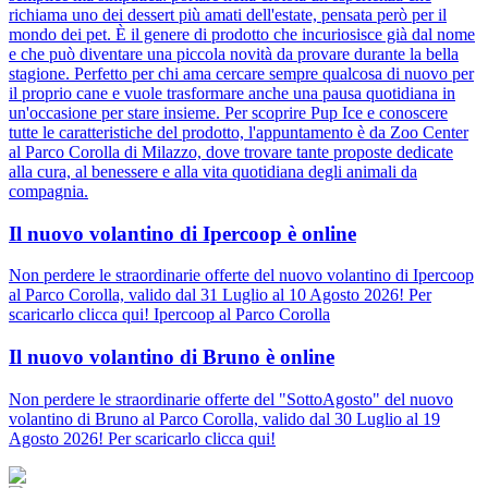
richiama uno dei dessert più amati dell'estate, pensata però per il
mondo dei pet. È il genere di prodotto che incuriosisce già dal nome
e che può diventare una piccola novità da provare durante la bella
stagione. Perfetto per chi ama cercare sempre qualcosa di nuovo per
il proprio cane e vuole trasformare anche una pausa quotidiana in
un'occasione per stare insieme. Per scoprire Pup Ice e conoscere
tutte le caratteristiche del prodotto, l'appuntamento è da Zoo Center
al Parco Corolla di Milazzo, dove trovare tante proposte dedicate
alla cura, al benessere e alla vita quotidiana degli animali da
compagnia.
Il nuovo volantino di Ipercoop è online
Non perdere le straordinarie offerte del nuovo volantino di Ipercoop
al Parco Corolla, valido dal 31 Luglio al 10 Agosto 2026! Per
scaricarlo clicca qui! Ipercoop al Parco Corolla
Il nuovo volantino di Bruno è online
Non perdere le straordinarie offerte del "SottoAgosto" del nuovo
volantino di Bruno al Parco Corolla, valido dal 30 Luglio al 19
Agosto 2026! Per scaricarlo clicca qui!