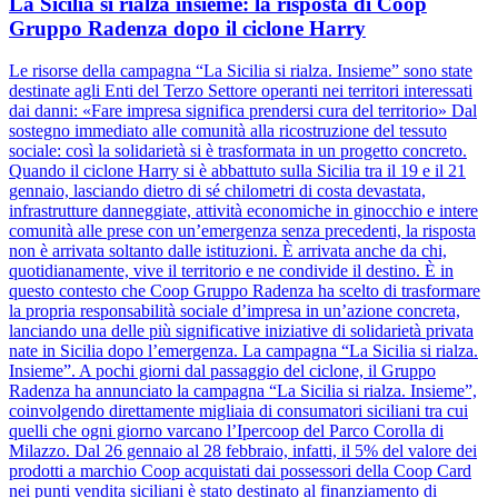
La Sicilia si rialza insieme: la risposta di Coop
Gruppo Radenza dopo il ciclone Harry
Le risorse della campagna “La Sicilia si rialza. Insieme” sono state
destinate agli Enti del Terzo Settore operanti nei territori interessati
dai danni: «Fare impresa significa prendersi cura del territorio» Dal
sostegno immediato alle comunità alla ricostruzione del tessuto
sociale: così la solidarietà si è trasformata in un progetto concreto.
Quando il ciclone Harry si è abbattuto sulla Sicilia tra il 19 e il 21
gennaio, lasciando dietro di sé chilometri di costa devastata,
infrastrutture danneggiate, attività economiche in ginocchio e intere
comunità alle prese con un’emergenza senza precedenti, la risposta
non è arrivata soltanto dalle istituzioni. È arrivata anche da chi,
quotidianamente, vive il territorio e ne condivide il destino. È in
questo contesto che Coop Gruppo Radenza ha scelto di trasformare
la propria responsabilità sociale d’impresa in un’azione concreta,
lanciando una delle più significative iniziative di solidarietà privata
nate in Sicilia dopo l’emergenza. La campagna “La Sicilia si rialza.
Insieme”. A pochi giorni dal passaggio del ciclone, il Gruppo
Radenza ha annunciato la campagna “La Sicilia si rialza. Insieme”,
coinvolgendo direttamente migliaia di consumatori siciliani tra cui
quelli che ogni giorno varcano l’Ipercoop del Parco Corolla di
Milazzo. Dal 26 gennaio al 28 febbraio, infatti, il 5% del valore dei
prodotti a marchio Coop acquistati dai possessori della Coop Card
nei punti vendita siciliani è stato destinato al finanziamento di