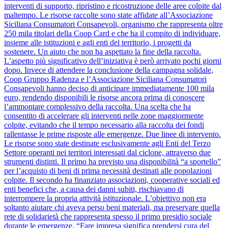
interventi di supporto, ripristino e ricostruzione delle aree colpite dal
maltempo. Le risorse raccolte sono state affidate all’Associazione
Siciliana Consumatori Consapevoli, organismo che rappresenta oltre
250 mila titolari della Coop Card e che ha il compito di individuare,
insieme alle istituzioni e agli enti del territorio, i progetti da
sostenere. Un aiuto che non ha aspettato la fine della raccolta.
L’aspetto più significativo dell’iniziativa è però arrivato pochi giorni
dopo. Invece di attendere la conclusione della campagna solidale,
Coop Gruppo Radenza e l’Associazione Siciliana Consumatori
Consapevoli hanno deciso di anticipare immediatamente 100 mila
euro, rendendo disponibili le risorse ancora prima di conoscere
l’ammontare complessivo della raccolta. Una scelta che ha
consentito di accelerare gli interventi nelle zone maggiormente
colpite, evitando che il tempo necessario alla raccolta dei fondi
rallentasse le prime risposte alle emergenze. Due linee di intervento.
Le risorse sono state destinate esclusivamente agli Enti del Terzo
Settore operanti nei territori interessati dal ciclone, attraverso due
strumenti distinti. Il primo ha previsto una disponibilità “a sportello”
per l’acquisto di beni di prima necessità destinati alle popolazioni
colpite. Il secondo ha finanziato associazioni, cooperative sociali ed
enti benefici che, a causa dei danni subiti, rischiavano di
interrompere la propria attività istituzionale. L’obiettivo non era
soltanto aiutare chi aveva perso beni materiali, ma preservare quella
rete di solidarietà che rappresenta spesso il primo presidio sociale
durante le emergenze. “Fare impresa significa prendersi cura del