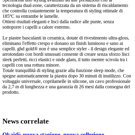
tecnologia dual-zone, caratterizzata da un sistema di riscaldamento
che controlla costantemente la temperatura di styling ottimale di
185ºC su entrambe le lamelle.
Ottieni risultati eleganti e lisci dalla radice alle punte, senza
sottoporre i capelli a calore estremo.
Le piastre basculanti in ceramica, dotate di rivestimento ultra-gloss,
eliminano l'effetto crespo e donano un finish luminoso e sano ai
capelli. ghd gold® non è una semplice styler - il design elegante ed
arrotondato con bordi smussati consente di creare senza sforzo lisci
sleek perfetti, ricci elastici e onde glam, il tutto mentre scivola tra i
capelli con una rottura minore.
Totale tranquillità di styling grazie alla funzione sleep mode, che
spegne automaticamente la piastra dopo 30 minuti di inutilizzo. Con
voltaggio universale, coprilamelle in silicone, un cavo professionale
da 2,7 m di lunghezza e una garanzia di 26 mesi dalla consegna del
prodotto.
News correlate
Okaidi: nuova stagione, nuova collezione