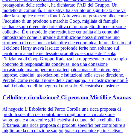
protagonisti delle scelte», ha dichiarato l’AD del Gruppo. Un
modello di comunità. L’iniziativa ha assunto un significato che va
oltre la semplice raccolta fondi. Attraverso un gesto semplice come
l’acquisto di un prodotto a marchio Coop, migliaia di famiglie
siciliane sono diventate parte attiva di un progetto di ricostruzione
collettiva. È un modello che restituisce centralità alla comunità,
dimostrando come la grande distribuzione possa diventare uno
strumento di coesione sociale oltre che economica. In una fase in cui
il ciclone Harry aveva lasciato profonde ferite non soltanto sul
territorio ma anche nel tessuto produttivo e sociale dell’Isola,
l’iniziativa di Coop Gruppo Radenza ha rappresentato un esempio
concreto di responsabilità condivisa: non una donazione
occasionale, ma un percorso partecipato capace di coinvolgere
imprese, cittadini, associazioni e istituzioni nella stessa direzione.
Perché, come recita il nome della campagna, la ricostruzione non è
mai il risultato dell’impegno di uno solo. Si costruisce insieme.
Cellulite e circolazione? Ci pensano Mirtilli e Ananas
Al negozio L’Erbolario del Parco Corolla una ricca proposta di
prodotti specifici per contribuire a migliorare la circolazione
sanguigna e a prevenire gli inestetismi cutanei della cellulite Da
Erbamea, una ricca proposta di prodotti specifici per contribuire a
migliorare la circolazione sanguigna e a prevenire gli inestetismi