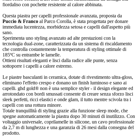
fiordaliso con pochette resistente al calore abbinata.
Questa piastra per capelli professionale avanzata, proposta da
Puccio & Franco
al Parco Corolla, è stata progettata per donare
immediata lucentezza, morbidezza setosa e capelli dall'aspetto più
sano.
Sperimenta uno styling avanzato ad alte prestazioni con la
tecnologia dual-zone, caratterizzata da un sistema di riscaldamento
che controlla costantemente la temperatura di styling ottimale di
185ºC su entrambe le lamelle.
Ottieni risultati eleganti e lisci dalla radice alle punte, senza
sottoporre i capelli a calore estremo.
Le piastre basculanti in ceramica, dotate di rivestimento ultra-gloss,
eliminano l'effetto crespo e donano un finish luminoso e sano ai
capelli. ghd gold® non è una semplice styler - il design elegante ed
arrotondato con bordi smussati consente di creare senza sforzo lisci
sleek perfetti, ricci elastici e onde glam, il tutto mentre scivola tra i
capelli con una rottura minore.
Totale tranquillità di styling grazie alla funzione sleep mode, che
spegne automaticamente la piastra dopo 30 minuti di inutilizzo. Con
voltaggio universale, coprilamelle in silicone, un cavo professionale
da 2,7 m di lunghezza e una garanzia di 26 mesi dalla consegna del
prodotto.