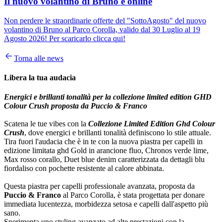
Il nuovo volantino di Bruno è online
Non perdere le straordinarie offerte del "SottoAgosto" del nuovo
volantino di Bruno al Parco Corolla, valido dal 30 Luglio al 19
Agosto 2026! Per scaricarlo clicca qui!
Torna alle news
Libera la tua audacia
Energici e brillanti tonalità per la collezione limited edition GHD
Colour Crush proposta da Puccio & Franco
Scatena le tue vibes con la
Collezione Limited Edition Ghd Colour
Crush
, dove energici e brillanti tonalità definiscono lo stile attuale.
Tira fuori l'audacia che è in te con la nuova piastra per capelli in
edizione limitata ghd Gold in arancione fluo, Chronos verde lime,
Max rosso corallo, Duet blue denim caratterizzata da dettagli blu
fiordaliso con pochette resistente al calore abbinata.
Questa piastra per capelli professionale avanzata, proposta da
Puccio & Franco
al Parco Corolla, è stata progettata per donare
immediata lucentezza, morbidezza setosa e capelli dall'aspetto più
sano.
Sperimenta uno styling avanzato ad alte prestazioni con la