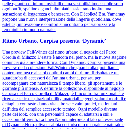
pelle garantisce finiture invisibili e una vestibilità impeccabile sotto
ogni outfit, spalline e ganci ultrapiatti, assicurano inoltre una
sensazione di leggerezza e benessere. Con Décolleté Bra, Yamamay
propone una nuova interpretazione della lingerie quotidiana, dove
estetica, innovazione e comfort si incontrano per valorizzare la
femminilità in modo naturale.
Ritmo Urbano, Carpisa presenta ‘Dynamic’
Una preview Fall/Winter dal ritmo urbano al negozio del Parco
Corolla di Milazzo L’estate è ancora nel pieno, ma la nuova stagione
comincia già a prendere forma. Con Dynamic, Carpisa presenta una
preview della collezione Fall/Winter che guarda alla quotidianità
contemporanea e ai suoi continui cambi di ritmo. Il risultato è un
guardaroba di accessori dall’anima urbana, pensati per
accompagnare con naturalezza il tempo libero, gli spostamenti e le
giornate più intense. A definire la collezione, disponibile al negozio
Carpisa del Parco Corolla di Milazzo, è l’incontro tra funzionalità e
ricerca estetica. Ispirazioni utility, materiali leggeri, volumi morbidi e
dettagli a contrasto danno vita a borse e zaini pratici, ma lontani
dall’idea del semplice accessorio tecnico. Ogni modello diventa
parte del look, con una personalità capace di adattarsi a stili e
occasioni differenti. La linea Naomi interpreta il lato più essenziale
di Dynamic.Nero, oliva e sabbia costruiscono una palette naturale e