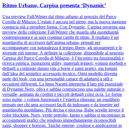
Ritmo Urbano, Carpisa presenta ‘Dynamic’
Una preview Fall/Winter dal ritmo urbano al negozio del Parco
Corolla di Milazzo L’estate è ancora nel pieno, ma la nuova stagione
comincia già a prendere forma. Con Dynamic, Carpisa presenta una
preview della collezione Fall/Winter che guarda alla quotidianità
contemporanea e ai suoi continui cambi di ritmo. Il risultato è un
guardaroba di accessori dall’anima urbana, pensati per
accompagnare con naturalezza il tempo libero, gli spostamenti e le
giornate più intense. A definire la collezione, disponibile al negozio
Carpisa del Parco Corolla di Milazzo, è l’incontro tra funzionalità e
ricerca estetica. Ispirazioni utility, materiali leggeri, volumi morbidi e
dettagli a contrasto danno vita a borse e zaini pratici, ma lontani
dall’idea del semplice accessorio tecnico. Ogni modello diventa
parte del look, con una personalità capace di adattarsi a stili e
occasioni differenti. La linea Naomi interpreta il lato più essenziale
di Dynamic.Nero, oliva e sabbia costruiscono una palette naturale e
versatile, animata da cordini e piccoli dettagli color ocra. Le forme
sono pulite, i volumi funzionali e l’estetica rilassata: un equilibrio
pensato per chi ama accessori facili da indossare e da inserire nel
guardaroba quotidiano. Più decisa e giocosa, Babe sceglie invece il
color blocking. Nero, verde petrolio, fango e sabbia si incontrano in
accostamenti grafici che rendono immediatamente riconoscibili
zaini, shopper e borsoni. Tasche esterne, coulisse e applicazioni in