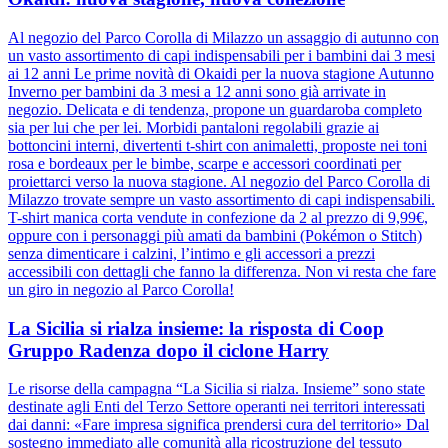
Al negozio del Parco Corolla di Milazzo un assaggio di autunno con
un vasto assortimento di capi indispensabili per i bambini dai 3 mesi
ai 12 anni Le prime novità di Okaidi per la nuova stagione Autunno
Inverno per bambini da 3 mesi a 12 anni sono già arrivate in
negozio. Delicata e di tendenza, propone un guardaroba completo
sia per lui che per lei. Morbidi pantaloni regolabili grazie ai
bottoncini interni, divertenti t-shirt con animaletti, proposte nei toni
rosa e bordeaux per le bimbe, scarpe e accessori coordinati per
proiettarci verso la nuova stagione. Al negozio del Parco Corolla di
Milazzo trovate sempre un vasto assortimento di capi indispensabili.
T-shirt manica corta vendute in confezione da 2 al prezzo di 9,99€,
oppure con i personaggi più amati da bambini (Pokémon o Stitch)
senza dimenticare i calzini, l’intimo e gli accessori a prezzi
accessibili con dettagli che fanno la differenza. Non vi resta che fare
un giro in negozio al Parco Corolla!
La Sicilia si rialza insieme: la risposta di Coop
Gruppo Radenza dopo il ciclone Harry
Le risorse della campagna “La Sicilia si rialza. Insieme” sono state
destinate agli Enti del Terzo Settore operanti nei territori interessati
dai danni: «Fare impresa significa prendersi cura del territorio» Dal
sostegno immediato alle comunità alla ricostruzione del tessuto