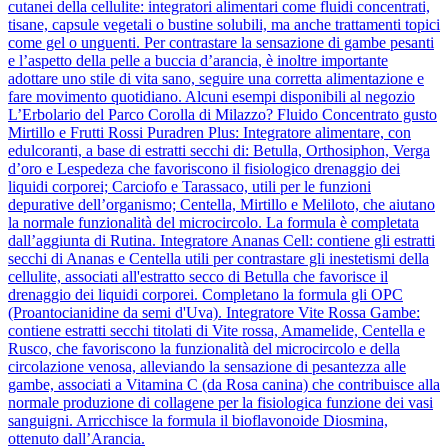
cutanei della cellulite: integratori alimentari come fluidi concentrati,
tisane, capsule vegetali o bustine solubili, ma anche trattamenti topici
come gel o unguenti. Per contrastare la sensazione di gambe pesanti
e l’aspetto della pelle a buccia d’arancia, è inoltre importante
adottare uno stile di vita sano, seguire una corretta alimentazione e
fare movimento quotidiano. Alcuni esempi disponibili al negozio
L’Erbolario del Parco Corolla di Milazzo? Fluido Concentrato gusto
Mirtillo e Frutti Rossi Puradren Plus: Integratore alimentare, con
edulcoranti, a base di estratti secchi di: Betulla, Orthosiphon, Verga
d’oro e Lespedeza che favoriscono il fisiologico drenaggio dei
liquidi corporei; Carciofo e Tarassaco, utili per le funzioni
depurative dell’organismo; Centella, Mirtillo e Meliloto, che aiutano
la normale funzionalità del microcircolo. La formula è completata
dall’aggiunta di Rutina. Integratore Ananas Cell: contiene gli estratti
secchi di Ananas e Centella utili per contrastare gli inestetismi della
cellulite, associati all'estratto secco di Betulla che favorisce il
drenaggio dei liquidi corporei. Completano la formula gli OPC
(Proantocianidine da semi d'Uva). Integratore Vite Rossa Gambe:
contiene estratti secchi titolati di Vite rossa, Amamelide, Centella e
Rusco, che favoriscono la funzionalità del microcircolo e della
circolazione venosa, alleviando la sensazione di pesantezza alle
gambe, associati a Vitamina C (da Rosa canina) che contribuisce alla
normale produzione di collagene per la fisiologica funzione dei vasi
sanguigni. Arricchisce la formula il bioflavonoide Diosmina,
ottenuto dall’Arancia.