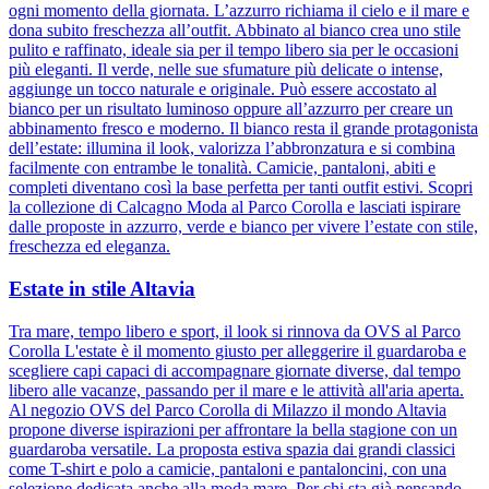
ogni momento della giornata. L’azzurro richiama il cielo e il mare e
dona subito freschezza all’outfit. Abbinato al bianco crea uno stile
pulito e raffinato, ideale sia per il tempo libero sia per le occasioni
più eleganti. Il verde, nelle sue sfumature più delicate o intense,
aggiunge un tocco naturale e originale. Può essere accostato al
bianco per un risultato luminoso oppure all’azzurro per creare un
abbinamento fresco e moderno. Il bianco resta il grande protagonista
dell’estate: illumina il look, valorizza l’abbronzatura e si combina
facilmente con entrambe le tonalità. Camicie, pantaloni, abiti e
completi diventano così la base perfetta per tanti outfit estivi. Scopri
la collezione di Calcagno Moda al Parco Corolla e lasciati ispirare
dalle proposte in azzurro, verde e bianco per vivere l’estate con stile,
freschezza ed eleganza.
Estate in stile Altavia
Tra mare, tempo libero e sport, il look si rinnova da OVS al Parco
Corolla L'estate è il momento giusto per alleggerire il guardaroba e
scegliere capi capaci di accompagnare giornate diverse, dal tempo
libero alle vacanze, passando per il mare e le attività all'aria aperta.
Al negozio OVS del Parco Corolla di Milazzo il mondo Altavia
propone diverse ispirazioni per affrontare la bella stagione con un
guardaroba versatile. La proposta estiva spazia dai grandi classici
come T-shirt e polo a camicie, pantaloni e pantaloncini, con una
selezione dedicata anche alla moda mare. Per chi sta già pensando