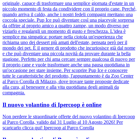
originale, capace di trasformare una semplice giornata d'estate in un
piccolo momento di festa da condividere con il proprio cane. Perché,
quando arriva il caldo, anche i nostri fedeli compagni meritano una
coccola speciale. Pup Ice può diventare così una piacevole sorpresa
da offrire al proprio amico a quattro zampe, un modo diverso per
viziarlo e regalargli un momento di gusto e freschezza. L'idea è
semplice ma simpatica: portare nella ciotola un'esperienza che
richiama uno dei dessert più amati dell'estate, pensata però per il
mondo dei pet. È il genere di prodotto che incuriosisce già dal nome
e che può diventare una piccola novità da provare durante la bella
stagione. Perfetto per chi ama cercare sempre qualcosa di nuovo per
il proprio cane e vuole trasformare anche una pausa quotidiana in
un'occasione per stare insieme. Per scoprire Pup Ice e conoscere
tutte le caratteristiche del prodotto, l'appuntamento è da Zoo Center
al Parco Corolla di Milazzo, dove trovare tante proposte dedicate
alla cura, al benessere e alla vita quotidiana degli animali da
compagnia.
Il nuovo volantino di Ipercoop è online
Non perdere le straordinarie offerte del nuovo volantino di Ipercoop
al Parco Corolla, valido dal 31 Luglio al 10 Agosto 2026! Per
scaricarlo clicca qui! Ipercoop al Parco Corolla