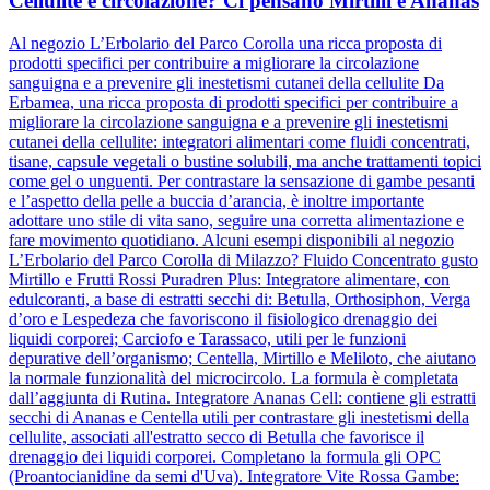
Cellulite e circolazione? Ci pensano Mirtilli e Ananas
Al negozio L’Erbolario del Parco Corolla una ricca proposta di
prodotti specifici per contribuire a migliorare la circolazione
sanguigna e a prevenire gli inestetismi cutanei della cellulite Da
Erbamea, una ricca proposta di prodotti specifici per contribuire a
migliorare la circolazione sanguigna e a prevenire gli inestetismi
cutanei della cellulite: integratori alimentari come fluidi concentrati,
tisane, capsule vegetali o bustine solubili, ma anche trattamenti topici
come gel o unguenti. Per contrastare la sensazione di gambe pesanti
e l’aspetto della pelle a buccia d’arancia, è inoltre importante
adottare uno stile di vita sano, seguire una corretta alimentazione e
fare movimento quotidiano. Alcuni esempi disponibili al negozio
L’Erbolario del Parco Corolla di Milazzo? Fluido Concentrato gusto
Mirtillo e Frutti Rossi Puradren Plus: Integratore alimentare, con
edulcoranti, a base di estratti secchi di: Betulla, Orthosiphon, Verga
d’oro e Lespedeza che favoriscono il fisiologico drenaggio dei
liquidi corporei; Carciofo e Tarassaco, utili per le funzioni
depurative dell’organismo; Centella, Mirtillo e Meliloto, che aiutano
la normale funzionalità del microcircolo. La formula è completata
dall’aggiunta di Rutina. Integratore Ananas Cell: contiene gli estratti
secchi di Ananas e Centella utili per contrastare gli inestetismi della
cellulite, associati all'estratto secco di Betulla che favorisce il
drenaggio dei liquidi corporei. Completano la formula gli OPC
(Proantocianidine da semi d'Uva). Integratore Vite Rossa Gambe: