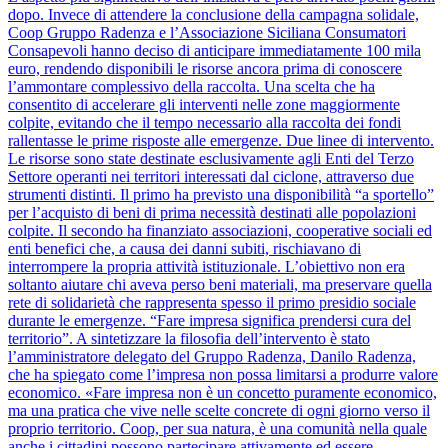
dopo. Invece di attendere la conclusione della campagna solidale,
Coop Gruppo Radenza e l’Associazione Siciliana Consumatori
Consapevoli hanno deciso di anticipare immediatamente 100 mila
euro, rendendo disponibili le risorse ancora prima di conoscere
l’ammontare complessivo della raccolta. Una scelta che ha
consentito di accelerare gli interventi nelle zone maggiormente
colpite, evitando che il tempo necessario alla raccolta dei fondi
rallentasse le prime risposte alle emergenze. Due linee di intervento.
Le risorse sono state destinate esclusivamente agli Enti del Terzo
Settore operanti nei territori interessati dal ciclone, attraverso due
strumenti distinti. Il primo ha previsto una disponibilità “a sportello”
per l’acquisto di beni di prima necessità destinati alle popolazioni
colpite. Il secondo ha finanziato associazioni, cooperative sociali ed
enti benefici che, a causa dei danni subiti, rischiavano di
interrompere la propria attività istituzionale. L’obiettivo non era
soltanto aiutare chi aveva perso beni materiali, ma preservare quella
rete di solidarietà che rappresenta spesso il primo presidio sociale
durante le emergenze. “Fare impresa significa prendersi cura del
territorio”. A sintetizzare la filosofia dell’intervento è stato
l’amministratore delegato del Gruppo Radenza, Danilo Radenza,
che ha spiegato come l’impresa non possa limitarsi a produrre valore
economico. «Fare impresa non è un concetto puramente economico,
ma una pratica che vive nelle scelte concrete di ogni giorno verso il
proprio territorio. Coop, per sua natura, è una comunità nella quale
anche i cittadini possono partecipare attivamente ed essere