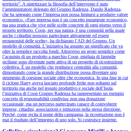
territorio”. A sintetizzare la filosofia dell’intervento è stato
l’amministratore delegato del Gruppo Radenza, Danilo Radenza,
che ha spiegato come l’impresa non possa limitarsi a produrre valore
economico. «Fare impresa non è un concetto puramente economico,
ma una pratica che vive nelle scelte concrete di ogni giorno verso il
proprio territorio. Coop, per sua natura, è una comunità nella quale
anche i cittadini possono partecipare attivamente ed essere
protagonisti delle scelte», ha dichiarato l’AD del Gruppo. Un
modello di comunità. L’iniziativa ha assunto un significato che va
oltre la semplice raccolta fondi. Attraverso un gesto semplice come
l’acquisto di un prodotto a marchio Coop, migliaia di famiglie
siciliane sono diventate parte attiva di un progetto di ricostruzione
collettiva. È un modello che restituisce centralità alla comunità,
dimostrando come la grande distribuzione possa diventare uno
strumento di coesione sociale oltre che economica. In una fase in cui
il ciclone Harry aveva lasciato profonde ferite non soltanto sul
territorio ma anche nel tessuto produttivo e sociale dell’Isola,
l’iniziativa di Coop Gruppo Radenza ha rappresentato un esempio
concreto di responsabilità condivisa: non una donazione
occasionale, ma un percorso partecipato capace di coinvolgere
imprese, cittadini, associazioni e istituzioni nella stessa direzione.
Perché, come recita il nome della campagna, la ricostruzione non è
mai il risultato dell’impegno di uno solo. Si costruisce insieme.