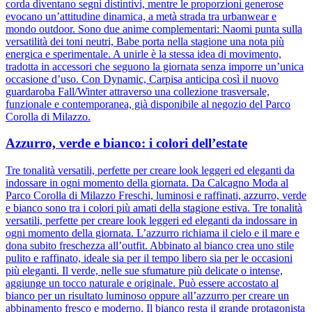
corda diventano segni distintivi, mentre le proporzioni generose
evocano un’attitudine dinamica, a metà strada tra urbanwear e
mondo outdoor. Sono due anime complementari: Naomi punta sulla
versatilità dei toni neutri, Babe porta nella stagione una nota più
energica e sperimentale. A unirle è la stessa idea di movimento,
tradotta in accessori che seguono la giornata senza imporre un’unica
occasione d’uso. Con Dynamic, Carpisa anticipa così il nuovo
guardaroba Fall/Winter attraverso una collezione trasversale,
funzionale e contemporanea, già disponibile al negozio del Parco
Corolla di Milazzo.
Azzurro, verde e bianco: i colori dell’estate
Tre tonalità versatili, perfette per creare look leggeri ed eleganti da
indossare in ogni momento della giornata. Da Calcagno Moda al
Parco Corolla di Milazzo Freschi, luminosi e raffinati, azzurro, verde
e bianco sono tra i colori più amati della stagione estiva. Tre tonalità
versatili, perfette per creare look leggeri ed eleganti da indossare in
ogni momento della giornata. L’azzurro richiama il cielo e il mare e
dona subito freschezza all’outfit. Abbinato al bianco crea uno stile
pulito e raffinato, ideale sia per il tempo libero sia per le occasioni
più eleganti. Il verde, nelle sue sfumature più delicate o intense,
aggiunge un tocco naturale e originale. Può essere accostato al
bianco per un risultato luminoso oppure all’azzurro per creare un
abbinamento fresco e moderno. Il bianco resta il grande protagonista