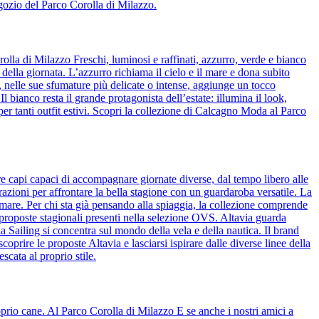
egozio del Parco Corolla di Milazzo.
olla di Milazzo Freschi, luminosi e raffinati, azzurro, verde e bianco
 della giornata. L’azzurro richiama il cielo e il mare e dona subito
de, nelle sue sfumature più delicate o intense, aggiunge un tocco
bianco resta il grande protagonista dell’estate: illumina il look,
per tanti outfit estivi. Scopri la collezione di Calcagno Moda al Parco
re capi capaci di accompagnare giornate diverse, dal tempo libero alle
azioni per affrontare la bella stagione con un guardaroba versatile. La
 mare. Per chi sta già pensando alla spiaggia, la collezione comprende
 proposte stagionali presenti nella selezione OVS. Altavia guarda
ia Sailing si concentra sul mondo della vela e della nautica. Il brand
coprire le proposte Altavia e lasciarsi ispirare dalle diverse linee della
scata al proprio stile.
prio cane. Al Parco Corolla di Milazzo E se anche i nostri amici a