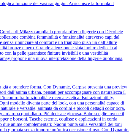
ologica funzione dei vasi sanguigni. Arricchisce la formula il
Corolla di Milazzo amplia la propria offerta lingerie con Décolleté
 collezione combina femminilità e funzionalità attraverso capi dal
 senza rinunciare al comfort e un triangolo push-up dall’allure
alità bronze e nero. Grande attenzione è stata inoltre dedicata al
o con la pelle garantisce finiture invisibili e una vestibilità
amamay propone una nuova interpretazione della lingerie quotidiana,
cia già a prendere forma. Con Dynamic, Carpisa presenta una preview
essori dall’anima urbana, pensati per accompagnare con naturalezza il
ncontro tra funzionalità e ricerca estetica. Ispirazioni utility,
o. Ogni modello diventa parte del look, con una personalità capace di
naturale e versatile, animata da cordini e piccoli dettagli color ocra.
l guardaroba quotidiano. Più decisa e giocosa, Babe sceglie invece il
pper e borsoni. Tasche esterne, coulisse e applicazioni in corda
o due anime complementari: Naomi punta sulla versatilità dei toni
guono la giornata senza imporre un’unica occasione d’uso. Con Dynamic,