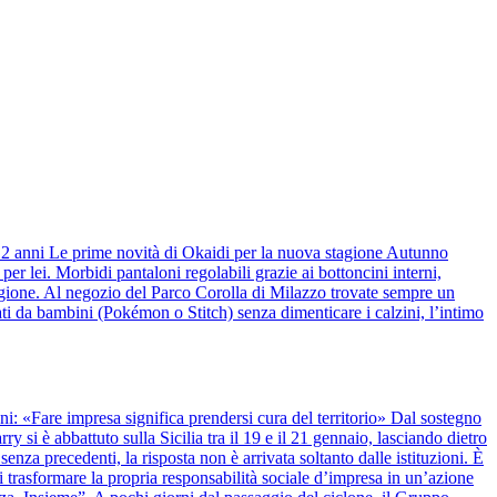
 12 anni Le prime novità di Okaidi per la nuova stagione Autunno
r lei. Morbidi pantaloni regolabili grazie ai bottoncini interni,
stagione. Al negozio del Parco Corolla di Milazzo trovate sempre un
ti da bambini (Pokémon o Stitch) senza dimenticare i calzini, l’intimo
anni: «Fare impresa significa prendersi cura del territorio» Dal sostegno
y si è abbattuto sulla Sicilia tra il 19 e il 21 gennaio, lasciando dietro
nza precedenti, la risposta non è arrivata soltanto dalle istituzioni. È
 trasformare la propria responsabilità sociale d’impresa in un’azione