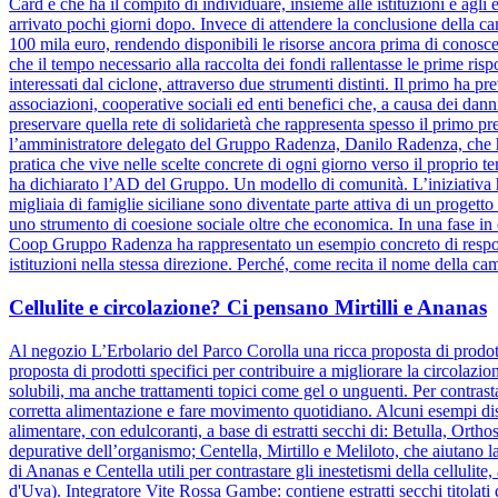
Card e che ha il compito di individuare, insieme alle istituzioni e agli e
arrivato pochi giorni dopo. Invece di attendere la conclusione dell
100 mila euro, rendendo disponibili le risorse ancora prima di conosce
che il tempo necessario alla raccolta dei fondi rallentasse le prime risp
interessati dal ciclone, attraverso due strumenti distinti. Il primo ha pr
associazioni, cooperative sociali ed enti benefici che, a causa dei danni
preservare quella rete di solidarietà che rappresenta spesso il primo pre
l’amministratore delegato del Gruppo Radenza, Danilo Radenza, che 
pratica che vive nelle scelte concrete di ogni giorno verso il proprio t
ha dichiarato l’AD del Gruppo. Un modello di comunità. L’iniziativa h
migliaia di famiglie siciliane sono diventate parte attiva di un progett
uno strumento di coesione sociale oltre che economica. In una fase in cu
Coop Gruppo Radenza ha rappresentato un esempio concreto di responsa
istituzioni nella stessa direzione. Perché, come recita il nome della ca
Cellulite e circolazione? Ci pensano Mirtilli e Ananas
Al negozio L’Erbolario del Parco Corolla una ricca proposta di prodotti
proposta di prodotti specifici per contribuire a migliorare la circolazio
solubili, ma anche trattamenti topici come gel o unguenti. Per contrasta
corretta alimentazione e fare movimento quotidiano. Alcuni esempi dis
alimentare, con edulcoranti, a base di estratti secchi di: Betulla, Orth
depurative dell’organismo; Centella, Mirtillo e Meliloto, che aiutano l
di Ananas e Centella utili per contrastare gli inestetismi della celluli
d'Uva). Integratore Vite Rossa Gambe: contiene estratti secchi titolati