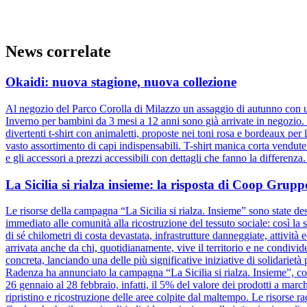
News correlate
Okaidi: nuova stagione, nuova collezione
Al negozio del Parco Corolla di Milazzo un assaggio di autunno con un
Inverno per bambini da 3 mesi a 12 anni sono già arrivate in negozio. D
divertenti t-shirt con animaletti, proposte nei toni rosa e bordeaux pe
vasto assortimento di capi indispensabili. T-shirt manica corta vendut
e gli accessori a prezzi accessibili con dettagli che fanno la differenz
La Sicilia si rialza insieme: la risposta di Coop Gru
Le risorse della campagna “La Sicilia si rialza. Insieme” sono state dest
immediato alle comunità alla ricostruzione del tessuto sociale: così la s
di sé chilometri di costa devastata, infrastrutture danneggiate, attivit
arrivata anche da chi, quotidianamente, vive il territorio e ne condiv
concreta, lanciando una delle più significative iniziative di solidariet
Radenza ha annunciato la campagna “La Sicilia si rialza. Insieme”, coi
26 gennaio al 28 febbraio, infatti, il 5% del valore dei prodotti a marc
ripristino e ricostruzione delle aree colpite dal maltempo. Le risorse 