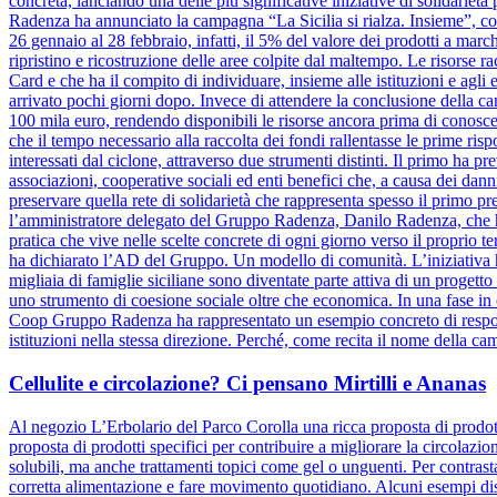
concreta, lanciando una delle più significative iniziative di solidariet
Radenza ha annunciato la campagna “La Sicilia si rialza. Insieme”, coi
26 gennaio al 28 febbraio, infatti, il 5% del valore dei prodotti a marc
ripristino e ricostruzione delle aree colpite dal maltempo. Le risorse 
Card e che ha il compito di individuare, insieme alle istituzioni e agli e
arrivato pochi giorni dopo. Invece di attendere la conclusione dell
100 mila euro, rendendo disponibili le risorse ancora prima di conosce
che il tempo necessario alla raccolta dei fondi rallentasse le prime risp
interessati dal ciclone, attraverso due strumenti distinti. Il primo ha pr
associazioni, cooperative sociali ed enti benefici che, a causa dei danni
preservare quella rete di solidarietà che rappresenta spesso il primo pre
l’amministratore delegato del Gruppo Radenza, Danilo Radenza, che 
pratica che vive nelle scelte concrete di ogni giorno verso il proprio t
ha dichiarato l’AD del Gruppo. Un modello di comunità. L’iniziativa h
migliaia di famiglie siciliane sono diventate parte attiva di un progett
uno strumento di coesione sociale oltre che economica. In una fase in cu
Coop Gruppo Radenza ha rappresentato un esempio concreto di responsa
istituzioni nella stessa direzione. Perché, come recita il nome della ca
Cellulite e circolazione? Ci pensano Mirtilli e Ananas
Al negozio L’Erbolario del Parco Corolla una ricca proposta di prodotti
proposta di prodotti specifici per contribuire a migliorare la circolazio
solubili, ma anche trattamenti topici come gel o unguenti. Per contrasta
corretta alimentazione e fare movimento quotidiano. Alcuni esempi dis