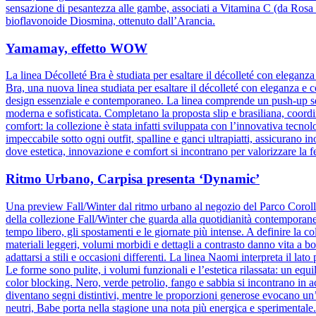
sensazione di pesantezza alle gambe, associati a Vitamina C (da Rosa c
bioflavonoide Diosmina, ottenuto dall’Arancia.
Yamamay, effetto WOW
La linea Décolleté Bra è studiata per esaltare il décolleté con elegan
Bra, una nuova linea studiata per esaltare il décolleté con eleganza e 
design essenziale e contemporaneo. La linea comprende un push-up senz
moderna e sofisticata. Completano la proposta slip e brasiliana, coordin
comfort: la collezione è stata infatti sviluppata con l’innovativa tecnolog
impeccabile sotto ogni outfit, spalline e ganci ultrapiatti, assicuran
dove estetica, innovazione e comfort si incontrano per valorizzare la 
Ritmo Urbano, Carpisa presenta ‘Dynamic’
Una preview Fall/Winter dal ritmo urbano al negozio del Parco Corol
della collezione Fall/Winter che guarda alla quotidianità contemporane
tempo libero, gli spostamenti e le giornate più intense. A definire la col
materiali leggeri, volumi morbidi e dettagli a contrasto danno vita a b
adattarsi a stili e occasioni differenti. La linea Naomi interpreta il la
Le forme sono pulite, i volumi funzionali e l’estetica rilassata: un equ
color blocking. Nero, verde petrolio, fango e sabbia si incontrano in 
diventano segni distintivi, mentre le proporzioni generose evocano un
neutri, Babe porta nella stagione una nota più energica e sperimental