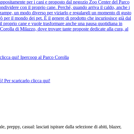
o appositamente per i cani e proposto dal negozio Zoo Center del Parco
ndividere con il proprio cane. Perché, quando arriva il caldo, anche i
o zampe, un modo diverso per viziarlo e regalargli un momento di gusto
ò per il mondo dei pet. È il genere di prodotto che incuriosisce già dal
il proprio cane e vuole trasformare anche una pausa quotidiana in
Corolla di Milazzo, dove trovare tante proposte dedicate alla cura, al
clicca qui! Ipercoop al Parco Corolla
 Per scaricarlo clicca qui!
e, preppy, casual: lasciati ispirare dalla selezione di abiti, blazer,