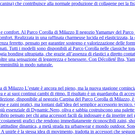
anina) che contribuisce alla normale produzione di collagene per la fisi
za e comfort. Al Parco Corolla di Milazzo Il negozio Yamamay del Parco 
comfort. Realizzata in una raffinata charmeuse lucida ed elasticizzata, la
a ferretto, pensato per garantire sostegno e valorizzazione delle forme
ati. Tutti i modelli sono disponibili al Parco Corolla nelle classiche ton
ia bonding ultrapiatta, che grazie all’assenza di elastici a diretto contatt
o inoltre una sensazione di leggerezza e benessere. Con Décolleté Bra, Y
femminilità in modo naturale.
la di Milazzo L’estate è ancora nel pieno, ma la nuova stagione comin
a e ai suoi continui cambi di ritmo. Il risultato è un guardaroba di acc
lezione, disponibile al negozio Carpisa del Parco Corolla di Milazzo, è l’i
orse e zaini pratici, ma lontani dall’idea del semplice accessorio tecnic
to più essenziale di Dynamic.Nero, oliva e sabbia costruiscono una palette 
ilibrio pensato per chi ama accessori facili da indossare e da inserire ne
accostamenti grafici che rendono immediatamente riconoscibili zaini, sho
’attitudine dinamica, a metà strada tra urbanwear e mondo outdoor. Son
e. A unirle è la stessa idea di movimento, tradotta in accessori che se