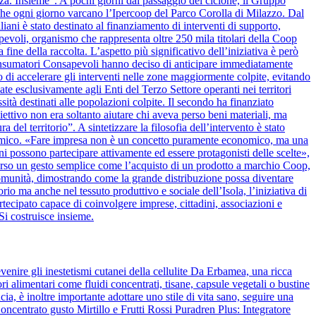
alza. Insieme”. A pochi giorni dal passaggio del ciclone, il Gruppo
 che ogni giorno varcano l’Ipercoop del Parco Corolla di Milazzo. Dal
iani è stato destinato al finanziamento di interventi di supporto,
apevoli, organismo che rappresenta oltre 250 mila titolari della Coop
 fine della raccolta. L’aspetto più significativo dell’iniziativa è però
onsumatori Consapevoli hanno deciso di anticipare immediatamente
 di accelerare gli interventi nelle zone maggiormente colpite, evitando
ate esclusivamente agli Enti del Terzo Settore operanti nei territori
ssità destinati alle popolazioni colpite. Il secondo ha finanziato
biettivo non era soltanto aiutare chi aveva perso beni materiali, ma
del territorio”. A sintetizzare la filosofia dell’intervento è stato
nomico. «Fare impresa non è un concetto puramente economico, ma una
ini possono partecipare attivamente ed essere protagonisti delle scelte»,
verso un gesto semplice come l’acquisto di un prodotto a marchio Coop,
la comunità, dimostrando come la grande distribuzione possa diventare
rio ma anche nel tessuto produttivo e sociale dell’Isola, l’iniziativa di
cipato capace di coinvolgere imprese, cittadini, associazioni e
Si costruisce insieme.
venire gli inestetismi cutanei della cellulite Da Erbamea, una ricca
ori alimentari come fluidi concentrati, tisane, capsule vegetali o bustine
ia, è inoltre importante adottare uno stile di vita sano, seguire una
ncentrato gusto Mirtillo e Frutti Rossi Puradren Plus: Integratore