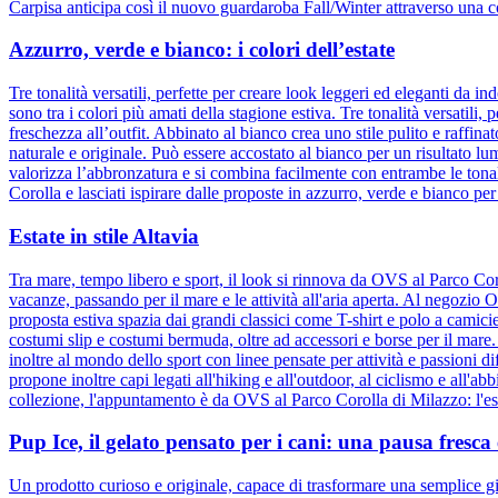
Carpisa anticipa così il nuovo guardaroba Fall/Winter attraverso una c
Azzurro, verde e bianco: i colori dell’estate
Tre tonalità versatili, perfette per creare look leggeri ed eleganti da
sono tra i colori più amati della stagione estiva. Tre tonalità versatili
freschezza all’outfit. Abbinato al bianco crea uno stile pulito e raffina
naturale e originale. Può essere accostato al bianco per un risultato l
valorizza l’abbronzatura e si combina facilmente con entrambe le tonali
Corolla e lasciati ispirare dalle proposte in azzurro, verde e bianco per
Estate in stile Altavia
Tra mare, tempo libero e sport, il look si rinnova da OVS al Parco Cor
vacanze, passando per il mare e le attività all'aria aperta. Al negozio
proposta estiva spazia dai grandi classici come T-shirt e polo a camic
costumi slip e costumi bermuda, oltre ad accessori e borse per il mare
inoltre al mondo dello sport con linee pensate per attività e passioni d
propone inoltre capi legati all'hiking e all'outdoor, al ciclismo e all'ab
collezione, l'appuntamento è da OVS al Parco Corolla di Milazzo: l'esta
Pup Ice, il gelato pensato per i cani: una pausa fresc
Un prodotto curioso e originale, capace di trasformare una semplice gi