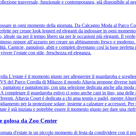
ollezione trasversale, funzionale e contemporanea, già disponibile al n
 indossare in ogni momento della giornata. Da Calcagno Moda al Parco Cor
, perfette per creare look leggeri ed eleganti da indossare in ogni momento
to, ideale sia per il tempo libero sia per le occasioni più eleganti. Il ver
uminoso oppure all’azzurro per creare un abbinamento fresco e moderno. Il 
tà. Camicie, pantaloni, abiti e completi diventano così la base perfetta 
 vivere l’estate con stile, freschezza ed eleganza.
olla L'estate è il momento giusto per alleggerire il guardaroba e sceglie
 OVS del Parco Corolla di Milazzo il mondo Altavia propone diverse ispir
ie, pantaloni e pantaloncini, con una selezione dedicata anche alla moda
. A completare il guardaroba estivo ci sono anche capi in lino, una delle
ifferenti. Altavia Court è dedicata a chi ama tennis e padel, mentre Altav
bigliamento per la protezione solare, insieme a calzature e accessori. Per s
te è già iniziata e potrebbe essere il momento giusto per dare una rinfre
a e golosa da Zoo Center
ornata d'estate in un piccolo momento di festa da condividere con il pro