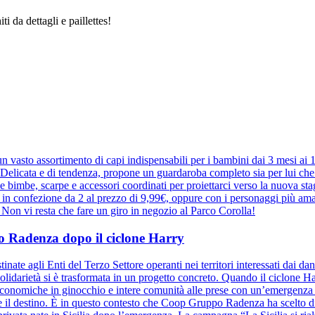
ti da dettagli e paillettes!
 vasto assortimento di capi indispensabili per i bambini dai 3 mesi ai
elicata e di tendenza, propone un guardaroba completo sia per lui che pe
r le bimbe, scarpe e accessori coordinati per proiettarci verso la nuova 
e in confezione da 2 al prezzo di 9,99€, oppure con i personaggi più ama
a. Non vi resta che fare un giro in negozio al Parco Corolla!
ppo Radenza dopo il ciclone Harry
inate agli Enti del Terzo Settore operanti nei territori interessati dai d
olidarietà si è trasformata in un progetto concreto. Quando il ciclone Harr
à economiche in ginocchio e intere comunità alle prese con un’emergenza se
ide il destino. È in questo contesto che Coop Gruppo Radenza ha scelto di