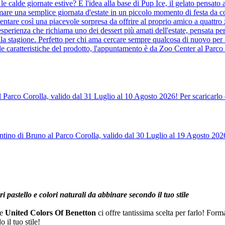
e calde giornate estive? È l'idea alla base di Pup Ice, il gelato pensat
mare una semplice giornata d'estate in un piccolo momento di festa da co
entare così una piacevole sorpresa da offrire al proprio amico a quattr
sperienza che richiama uno dei dessert più amati dell'estate, pensata per
la stagione. Perfetto per chi ama cercare sempre qualcosa di nuovo per 
le caratteristiche del prodotto, l'appuntamento è da Zoo Center al Parco 
l Parco Corolla, valido dal 31 Luglio al 10 Agosto 2026! Per scaricarlo 
tino di Bruno al Parco Corolla, valido dal 30 Luglio al 19 Agosto 2026!
ri pastello e colori naturali da abbinare secondo il tuo stile
 e
United Colors Of Benetton
ci offre tantissima scelta per farlo! Formal
 il tuo stile!