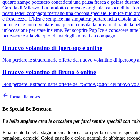
quattro zampe potessero concedersi una pausa fresca e golosa durante l
Corolla di Milazzo. Un prodotto curioso e originale, capace di trasfor
nostri fedeli compagni meritano una coccola speciale. Pup Ice può div
e freschezza. L'idea è semplice ma simpatica: portare nella ciotola un'e
nome e che può diventare una piccola novità da provare durante la bel
un'occasione per stare insieme. Per scoprire Pup Ice e conoscere tutte 
benessere e alla vita quotidiana degli animali da compagnia.
Il nuovo volantino di Ipercoop è online
Non perdere le straordinarie offerte del nuovo volantino di Ipercoop a
Il nuovo volantino di Bruno è online
Non perdere le straordinarie offerte del "SottoAgosto" del nuovo volan
Torna alle news
Be Special Be Benetton
La bella stagione crea le occasioni per farci sentire speciali con colo
Finalmente la bella stagione crea le occasioni per farci sentire speciali
pantaloni, camicie! Colori pastello e colori naturali da abbinare secondo