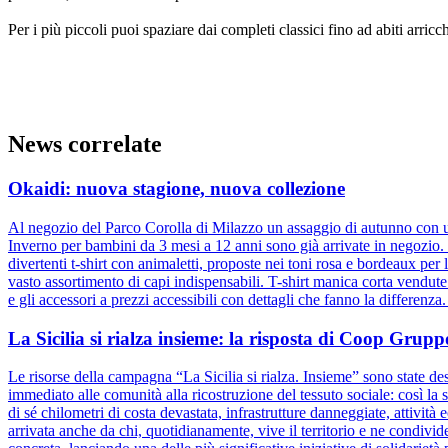
Per i più piccoli puoi spaziare dai completi classici fino ad abiti arricchi
News correlate
Okaidi: nuova stagione, nuova collezione
Al negozio del Parco Corolla di Milazzo un assaggio di autunno con un
Inverno per bambini da 3 mesi a 12 anni sono già arrivate in negozio. D
divertenti t-shirt con animaletti, proposte nei toni rosa e bordeaux pe
vasto assortimento di capi indispensabili. T-shirt manica corta vendut
e gli accessori a prezzi accessibili con dettagli che fanno la differenz
La Sicilia si rialza insieme: la risposta di Coop Gru
Le risorse della campagna “La Sicilia si rialza. Insieme” sono state dest
immediato alle comunità alla ricostruzione del tessuto sociale: così la s
di sé chilometri di costa devastata, infrastrutture danneggiate, attivit
arrivata anche da chi, quotidianamente, vive il territorio e ne condiv