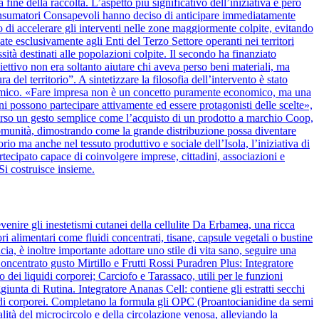
 fine della raccolta. L’aspetto più significativo dell’iniziativa è però
onsumatori Consapevoli hanno deciso di anticipare immediatamente
 di accelerare gli interventi nelle zone maggiormente colpite, evitando
ate esclusivamente agli Enti del Terzo Settore operanti nei territori
ssità destinati alle popolazioni colpite. Il secondo ha finanziato
biettivo non era soltanto aiutare chi aveva perso beni materiali, ma
del territorio”. A sintetizzare la filosofia dell’intervento è stato
nomico. «Fare impresa non è un concetto puramente economico, ma una
ini possono partecipare attivamente ed essere protagonisti delle scelte»,
verso un gesto semplice come l’acquisto di un prodotto a marchio Coop,
la comunità, dimostrando come la grande distribuzione possa diventare
rio ma anche nel tessuto produttivo e sociale dell’Isola, l’iniziativa di
cipato capace di coinvolgere imprese, cittadini, associazioni e
Si costruisce insieme.
venire gli inestetismi cutanei della cellulite Da Erbamea, una ricca
ori alimentari come fluidi concentrati, tisane, capsule vegetali o bustine
ia, è inoltre importante adottare uno stile di vita sano, seguire una
ncentrato gusto Mirtillo e Frutti Rossi Puradren Plus: Integratore
 dei liquidi corporei; Carciofo e Tarassaco, utili per le funzioni
iunta di Rutina. Integratore Ananas Cell: contiene gli estratti secchi
liquidi corporei. Completano la formula gli OPC (Proantocianidine da semi
lità del microcircolo e della circolazione venosa, alleviando la