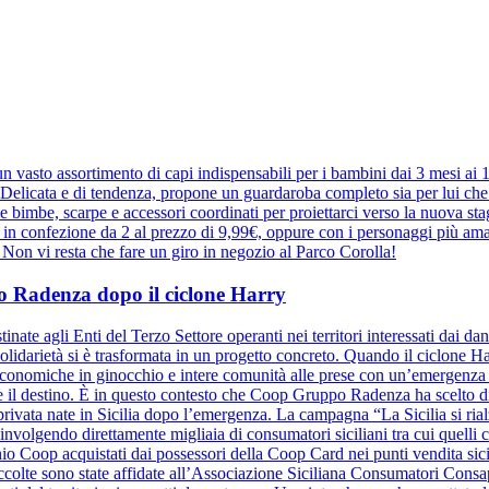
 vasto assortimento di capi indispensabili per i bambini dai 3 mesi ai
elicata e di tendenza, propone un guardaroba completo sia per lui che pe
r le bimbe, scarpe e accessori coordinati per proiettarci verso la nuova 
e in confezione da 2 al prezzo di 9,99€, oppure con i personaggi più ama
a. Non vi resta che fare un giro in negozio al Parco Corolla!
ppo Radenza dopo il ciclone Harry
inate agli Enti del Terzo Settore operanti nei territori interessati dai d
olidarietà si è trasformata in un progetto concreto. Quando il ciclone Harr
à economiche in ginocchio e intere comunità alle prese con un’emergenza se
ide il destino. È in questo contesto che Coop Gruppo Radenza ha scelto di
à privata nate in Sicilia dopo l’emergenza. La campagna “La Sicilia si ri
nvolgendo direttamente migliaia di consumatori siciliani tra cui quelli
hio Coop acquistati dai possessori della Coop Card nei punti vendita sicil
raccolte sono state affidate all’Associazione Siciliana Consumatori Cons