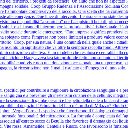
nti del territorio, i progetti da sostenere. Un aiuto che non ha aspettato la
a campagna solidale, Coop Gruppo Radenza e l’Associazione Siciliana C
re l’ammontare complessivo della raccolta. Una scelta che ha consentito
oste alle emergenze. Due linee di intervento. Le risorse sono state destin
evisto una disponibilità “a sportello” per l’acquisto di beni di prima nece
 subiti, rischiavano di interrompere la propria attività istituzionale. L’o
sidio sociale durante le emergenze. “Fare impresa significa prendersi cura 
ha spiegato come l’impresa non possa limitarsi a produrre valore eco
erritorio. Coop, per sua natura, è una comunità nella quale anche i cittad
a assunto un significato che va oltre la semplice raccolta fondi. Attra
o di ricostruzione collettiva. È un modello che restituisce centralità al
i il ciclone Harry aveva lasciato profonde ferite non soltanto sul territo
bilità condivisa: non una donazione occasionale, ma un percorso parte
mpagna, la ricostruzione non è mai il risultato dell’impegno di uno solo. 
 specifici per contribuire a migliorare la circolazione sanguigna e a pre
ne sanguigna e a prevenire gli inestetismi cutanei della cellulite: integrat
re la sensazione di gambe pesanti e l’aspetto della pelle a buccia d’aranc
ponibili al negozio L’Erbolario del Parco Corolla di Milazzo? Fluido Co
osiphon, Verga d’oro e Lespedeza che favoriscono il fisiologico drenaggio
a normale funzionalità del microcircolo. La formula è completata dall’agg
te, associati all'estratto secco di Betulla che favorisce il drenaggio dei 
 di Vite rossa, Amamelide, Centella e Rusco, che favoriscono la funziona