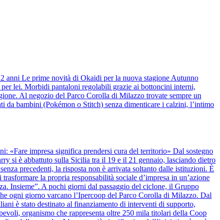
 12 anni Le prime novità di Okaidi per la nuova stagione Autunno
r lei. Morbidi pantaloni regolabili grazie ai bottoncini interni,
stagione. Al negozio del Parco Corolla di Milazzo trovate sempre un
ti da bambini (Pokémon o Stitch) senza dimenticare i calzini, l’intimo
anni: «Fare impresa significa prendersi cura del territorio» Dal sostegno
y si è abbattuto sulla Sicilia tra il 19 e il 21 gennaio, lasciando dietro
nza precedenti, la risposta non è arrivata soltanto dalle istituzioni. È
 trasformare la propria responsabilità sociale d’impresa in un’azione
alza. Insieme”. A pochi giorni dal passaggio del ciclone, il Gruppo
 che ogni giorno varcano l’Ipercoop del Parco Corolla di Milazzo. Dal
iani è stato destinato al finanziamento di interventi di supporto,
apevoli, organismo che rappresenta oltre 250 mila titolari della Coop