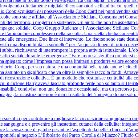
à privata nate in Sicilia dopo l’emergenza. La campagna “La Sicilia si ri
nvolgendo direttamente migliaia di consumatori siciliani tra cui quelli
hio Coop acquistati dai possessori della Coop Card nei punti vendita sicil
raccolte sono state affidate all’Associazione Siciliana Consumatori Cons
nti del territorio, i progetti da sostenere. Un aiuto che non ha aspettato la
a campagna solidale, Coop Gruppo Radenza e l’Associazione Siciliana C
re l’ammontare complessivo della raccolta. Una scelta che ha consentito
oste alle emergenze. Due linee di intervento. Le risorse sono state destin
evisto una disponibilità “a sportello” per l’acquisto di beni di prima nece
 subiti, rischiavano di interrompere la propria attività istituzionale. L’o
sidio sociale durante le emergenze. “Fare impresa significa prendersi cura 
ha spiegato come l’impresa non possa limitarsi a produrre valore eco
erritorio. Coop, per sua natura, è una comunità nella quale anche i cittad
a assunto un significato che va oltre la semplice raccolta fondi. Attra
o di ricostruzione collettiva. È un modello che restituisce centralità al
i il ciclone Harry aveva lasciato profonde ferite non soltanto sul territo
bilità condivisa: non una donazione occasionale, ma un percorso parte
mpagna, la ricostruzione non è mai il risultato dell’impegno di uno solo. 
 specifici per contribuire a migliorare la circolazione sanguigna e a pre
ne sanguigna e a prevenire gli inestetismi cutanei della cellulite: integrat
re la sensazione di gambe pesanti e l’aspetto della pelle a buccia d’aranc
ponibili al negozio L’Erbolario del Parco Corolla di Milazzo? Fluido Co