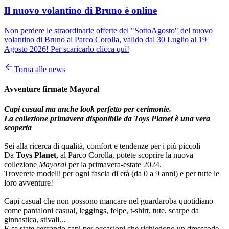
Il nuovo volantino di Bruno è online
Non perdere le straordinarie offerte del "SottoAgosto" del nuovo
volantino di Bruno al Parco Corolla, valido dal 30 Luglio al 19
Agosto 2026! Per scaricarlo clicca qui!
Torna alle news
Avventure firmate Mayoral
Capi casual ma anche look perfetto per cerimonie.
La collezione primavera disponibile da Toys Planet è una vera
scoperta
Sei alla ricerca di qualità, comfort e tendenze per i più piccoli
Da
Toys Planet
, al Parco Corolla, potete scoprire la nuova
collezione
Mayoral
per la primavera-estate 2024.
Troverete modelli per ogni fascia di età (da 0 a 9 anni) e per tutte le
loro avventure!
Capi casual che non possono mancare nel guardaroba quotidiano
come pantaloni casual, leggings, felpe, t-shirt, tute, scarpe da
ginnastica, stivali...
E se state cercando capi per occasioni che richiedono un dresscode