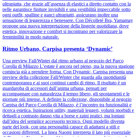
ultrapiatta, che grazie all’assenza di elastici a diretto contatto con la
pelle garantisce finiture invisibili e una vestibilità impeccabile sotto
ogni outfit, spalline e ganci ultrapiatti, assicurano inoltre una
sensazione di leggerezza e benessere. Con Décolleté Bra, Yamamay
propone una nuova interpretazione della lingerie quotidiana, dove
estetica, innovazione e comfort si incontrano per valorizzare la
femminilità in modo naturale.
Ritmo Urbano, Carpisa presenta ‘Dynamic’
Una preview Fall/Winter dal ritmo urbano al negozio del Parco
Corolla di Milazzo L’estate è ancora nel pieno, ma la nuova stagione
comincia già a prendere forma. Con Dynamic, Carpisa presenta una
preview della collezione Fall/Winter che guarda alla quotidianità
contemporanea e ai suoi continui cambi di ritmo. Il risultato è un
guardaroba di accessori dall’anima urbana, pensati per
accompagnare con naturalezza il tempo libero, gli spostamenti e le
giornate più intense. A definire la collezione, disponibile al negozio
Carpisa del Parco Corolla di Milazzo, è l’incontro tra funzionalità e
ricerca estetica. Ispirazioni utility, materiali leggeri, volumi morbidi e
dettagli a contrasto danno vita a borse e zaini pratici, ma lontani
dall’idea del semplice accessorio tecnico. Ogni modello diventa
parte del look, con una personalità capace di adattarsi a stili e
occasioni differenti. La linea Naomi interpreta il lato più essenziale