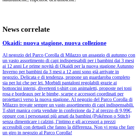
News correlate
Okaidi: nuova stagione, nuova collezione
Al negozio del Parco Corolla di Milazzo un assaggio di autunno con
un vasto assortimento di capi indispensabili per i bambini dai 3 mesi
ai 12 anni Le prime novità di Okaidi per la nuova stagione Autunno
Inverno per bambini da 3 mesi a 12 anni sono già arrivate in
negozio. Delicata e di tendenza, propone un guardaroba completo
sia per lui che per lei. Morbidi pantaloni regolabili grazie ai
bottoncini interni, divertenti t-shirt con animaletti, proposte nei toni
rosa e bordeaux per le bimbe, scarpe e accessori coordinati per
proiettarci verso la nuova stagione. Al negozio del Parco Corolla di
Milazzo trovate sempre un vasto assortimento di capi indispensabili.
T-shirt manica corta vendute in confezione da 2 al prezzo di 9,99€,
oppure con i personaggi più amati da bambini (Pokémon o Stitch)
senza dimenticare i calzini, l’intimo e gli accessori a prezzi
accessibili con dettagli che fanno la differenza. Non vi resta che fare
un giro in negozio al Parco Corolla!