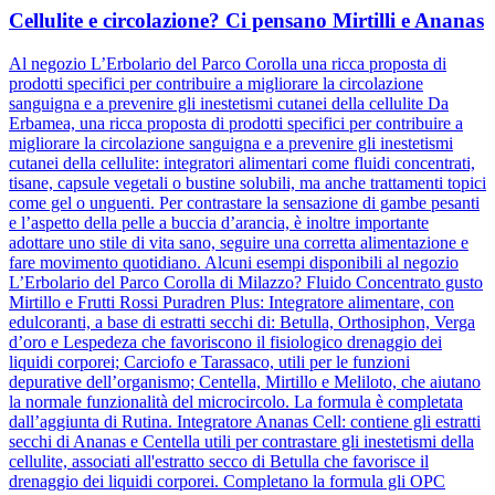
Cellulite e circolazione? Ci pensano Mirtilli e Ananas
Al negozio L’Erbolario del Parco Corolla una ricca proposta di
prodotti specifici per contribuire a migliorare la circolazione
sanguigna e a prevenire gli inestetismi cutanei della cellulite Da
Erbamea, una ricca proposta di prodotti specifici per contribuire a
migliorare la circolazione sanguigna e a prevenire gli inestetismi
cutanei della cellulite: integratori alimentari come fluidi concentrati,
tisane, capsule vegetali o bustine solubili, ma anche trattamenti topici
come gel o unguenti. Per contrastare la sensazione di gambe pesanti
e l’aspetto della pelle a buccia d’arancia, è inoltre importante
adottare uno stile di vita sano, seguire una corretta alimentazione e
fare movimento quotidiano. Alcuni esempi disponibili al negozio
L’Erbolario del Parco Corolla di Milazzo? Fluido Concentrato gusto
Mirtillo e Frutti Rossi Puradren Plus: Integratore alimentare, con
edulcoranti, a base di estratti secchi di: Betulla, Orthosiphon, Verga
d’oro e Lespedeza che favoriscono il fisiologico drenaggio dei
liquidi corporei; Carciofo e Tarassaco, utili per le funzioni
depurative dell’organismo; Centella, Mirtillo e Meliloto, che aiutano
la normale funzionalità del microcircolo. La formula è completata
dall’aggiunta di Rutina. Integratore Ananas Cell: contiene gli estratti
secchi di Ananas e Centella utili per contrastare gli inestetismi della
cellulite, associati all'estratto secco di Betulla che favorisce il
drenaggio dei liquidi corporei. Completano la formula gli OPC