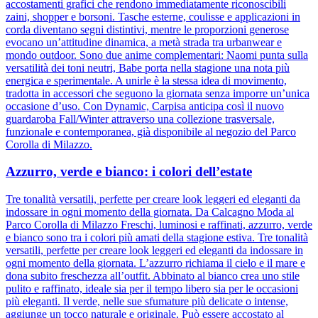
accostamenti grafici che rendono immediatamente riconoscibili
zaini, shopper e borsoni. Tasche esterne, coulisse e applicazioni in
corda diventano segni distintivi, mentre le proporzioni generose
evocano un’attitudine dinamica, a metà strada tra urbanwear e
mondo outdoor. Sono due anime complementari: Naomi punta sulla
versatilità dei toni neutri, Babe porta nella stagione una nota più
energica e sperimentale. A unirle è la stessa idea di movimento,
tradotta in accessori che seguono la giornata senza imporre un’unica
occasione d’uso. Con Dynamic, Carpisa anticipa così il nuovo
guardaroba Fall/Winter attraverso una collezione trasversale,
funzionale e contemporanea, già disponibile al negozio del Parco
Corolla di Milazzo.
Azzurro, verde e bianco: i colori dell’estate
Tre tonalità versatili, perfette per creare look leggeri ed eleganti da
indossare in ogni momento della giornata. Da Calcagno Moda al
Parco Corolla di Milazzo Freschi, luminosi e raffinati, azzurro, verde
e bianco sono tra i colori più amati della stagione estiva. Tre tonalità
versatili, perfette per creare look leggeri ed eleganti da indossare in
ogni momento della giornata. L’azzurro richiama il cielo e il mare e
dona subito freschezza all’outfit. Abbinato al bianco crea uno stile
pulito e raffinato, ideale sia per il tempo libero sia per le occasioni
più eleganti. Il verde, nelle sue sfumature più delicate o intense,
aggiunge un tocco naturale e originale. Può essere accostato al