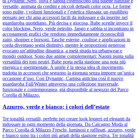
di Dynamic.Nero, oliva e sabbia costruiscono una palette naturale e
versatile, animata da cordini e piccoli dettagli color ocra. Le forme
sono pulite, i volumi funzionali e l’estetica rilassata: un equilibrio
pensato per chi ama accessori facili da indossare e da inserire nel
guardaroba quotidiano. Più decisa e giocosa, Babe sceglie invece il
color blocking. Nero, verde petrolio, fango e sabbia si incontrano in
accostamenti grafici che rendono immediatamente riconoscibili
zaini, shopper e borsoni. Tasche esterne, coulisse e applicazioni in
corda diventano segni distintivi, mentre le proporzioni generose
evocano un’attitudine dinamica, a metà strada tra urbanwear e
mondo outdoor. Sono due anime complementari: Naomi punta sulla
versatilità dei toni neutri, Babe porta nella stagione una nota più
energica e sperimentale. A unirle è la stessa idea di movimento,
tradotta in accessori che seguono la giornata senza imporre un’unica
occasione d’uso. Con Dynamic, Carpisa anticipa così il nuovo
guardaroba Fall/Winter attraverso una collezione trasversale,
funzionale e contemporanea, già disponibile al negozio del Parco
Corolla di Milazzo.
Azzurro, verde e bianco: i colori dell’estate
Tre tonalità versatili, perfette per creare look leggeri ed eleganti da
indossare in ogni momento della giornata. Da Calcagno Moda al
Parco Corolla di Milazzo Freschi, luminosi e raffinati, azzurro, verde
e bianco sono tra i colori più amati della stagione estiva. Tre tonalità