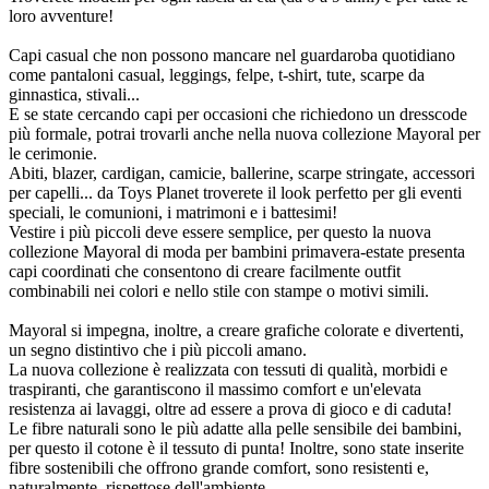
loro avventure!
Capi casual che non possono mancare nel guardaroba quotidiano
come pantaloni casual, leggings, felpe, t-shirt, tute, scarpe da
ginnastica, stivali...
E se state cercando capi per occasioni che richiedono un dresscode
più formale, potrai trovarli anche nella nuova collezione Mayoral per
le cerimonie.
Abiti, blazer, cardigan, camicie, ballerine, scarpe stringate, accessori
per capelli... da Toys Planet troverete il look perfetto per gli eventi
speciali, le comunioni, i matrimoni e i battesimi!
Vestire i più piccoli deve essere semplice, per questo la nuova
collezione Mayoral di moda per bambini primavera-estate presenta
capi coordinati che consentono di creare facilmente outfit
combinabili nei colori e nello stile con stampe o motivi simili.
Mayoral si impegna, inoltre, a creare grafiche colorate e divertenti,
un segno distintivo che i più piccoli amano.
La nuova collezione è realizzata con tessuti di qualità, morbidi e
traspiranti, che garantiscono il massimo comfort e un'elevata
resistenza ai lavaggi, oltre ad essere a prova di gioco e di caduta!
Le fibre naturali sono le più adatte alla pelle sensibile dei bambini,
per questo il cotone è il tessuto di punta! Inoltre, sono state inserite
fibre sostenibili che offrono grande comfort, sono resistenti e,
naturalmente, rispettose dell'ambiente.