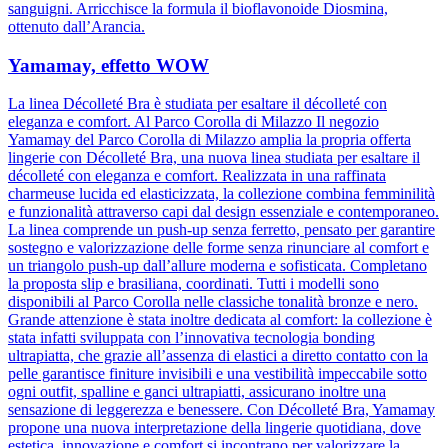
sanguigni. Arricchisce la formula il bioflavonoide Diosmina,
ottenuto dall’Arancia.
Yamamay, effetto WOW
La linea Décolleté Bra è studiata per esaltare il décolleté con
eleganza e comfort. Al Parco Corolla di Milazzo Il negozio
Yamamay del Parco Corolla di Milazzo amplia la propria offerta
lingerie con Décolleté Bra, una nuova linea studiata per esaltare il
décolleté con eleganza e comfort. Realizzata in una raffinata
charmeuse lucida ed elasticizzata, la collezione combina femminilità
e funzionalità attraverso capi dal design essenziale e contemporaneo.
La linea comprende un push-up senza ferretto, pensato per garantire
sostegno e valorizzazione delle forme senza rinunciare al comfort e
un triangolo push-up dall’allure moderna e sofisticata. Completano
la proposta slip e brasiliana, coordinati. Tutti i modelli sono
disponibili al Parco Corolla nelle classiche tonalità bronze e nero.
Grande attenzione è stata inoltre dedicata al comfort: la collezione è
stata infatti sviluppata con l’innovativa tecnologia bonding
ultrapiatta, che grazie all’assenza di elastici a diretto contatto con la
pelle garantisce finiture invisibili e una vestibilità impeccabile sotto
ogni outfit, spalline e ganci ultrapiatti, assicurano inoltre una
sensazione di leggerezza e benessere. Con Décolleté Bra, Yamamay
propone una nuova interpretazione della lingerie quotidiana, dove
estetica, innovazione e comfort si incontrano per valorizzare la