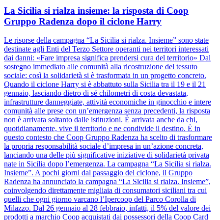
La Sicilia si rialza insieme: la risposta di Coop
Gruppo Radenza dopo il ciclone Harry
Le risorse della campagna “La Sicilia si rialza. Insieme” sono state
destinate agli Enti del Terzo Settore operanti nei territori interessati
dai danni: «Fare impresa significa prendersi cura del territorio» Dal
sostegno immediato alle comunità alla ricostruzione del tessuto
sociale: così la solidarietà si è trasformata in un progetto concreto.
Quando il ciclone Harry si è abbattuto sulla Sicilia tra il 19 e il 21
gennaio, lasciando dietro di sé chilometri di costa devastata,
infrastrutture danneggiate, attività economiche in ginocchio e intere
comunità alle prese con un’emergenza senza precedenti, la risposta
non è arrivata soltanto dalle istituzioni. È arrivata anche da chi,
quotidianamente, vive il territorio e ne condivide il destino. È in
questo contesto che Coop Gruppo Radenza ha scelto di trasformare
la propria responsabilità sociale d’impresa in un’azione concreta,
lanciando una delle più significative iniziative di solidarietà privata
nate in Sicilia dopo l’emergenza. La campagna “La Sicilia si rialza.
Insieme”. A pochi giorni dal passaggio del ciclone, il Gruppo
Radenza ha annunciato la campagna “La Sicilia si rialza. Insieme”,
coinvolgendo direttamente migliaia di consumatori siciliani tra cui
quelli che ogni giorno varcano l’Ipercoop del Parco Corolla di
Milazzo. Dal 26 gennaio al 28 febbraio, infatti, il 5% del valore dei
prodotti a marchio Coop acquistati dai possessori della Coop Card