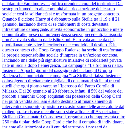
dai danni: «Fare impresa significa prendersi cura del territorio» Dal
sostegno immediato alle comunità alla ricostruzione del tessuto
sociale: così la solidarietà si è trasformata in un progetto concreto.
Quando il ciclone Harry si è abbattuto sulla Sicilia tra il 19 e il 21
gennaio, lasciando dietro di sé chilometri di costa devastata,
infrastrutture danneggiate, attività economiche in ginocchio e intere
comunità alle prese con un’emergenza senza precedenti, la risposta
non è arrivata soltanto dalle istituzioni. È arrivata anche da chi,
quotidianamente, vive il territorio e ne condivide il destino. È in
questo contesto che Coop Gruppo Radenza ha scelto di trasformare
la propria responsabilità sociale d’impresa in un’azione concreta,
lanciando una delle più significative iniziative di solidarietà privata
nate in Sicilia dopo l’emergenza. La campagna “La Sicilia si rialza.
Insieme”. A pochi giorni dal passaggio del ciclone, il Gruppo
Radenza ha annunciato la campagna “La Sicilia si rialza. Insieme”,
coinvolgendo direttamente migliaia di consumatori siciliani tra cui
quelli che ogni giorno varcano l’Ipercoop del Parco Corolla di
Milazzo. Dal 26 gennaio al 28 febbraio, infatti, il 5% del valore dei
prodotti a marchio Coop acquistati dai possessori della Coop Card
nei punti vendita siciliani è stato destinato al finanziamento di
interventi di supporto, ripristino e ricostruzione delle aree colpite dal
maltempo. Le risorse raccolte sono state affidate all’Associazione
Siciliana Consumatori Consapevoli, organismo che rappresenta oltre
250 mila titolari della Coop Card e che ha il compito di individuare,
insieme alle istituzioni e agli enti del territorio, i progetti da