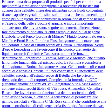
Erbamea, una ricca proposta di prodotti specifici per contribuire a
migliorare la circolazione sanguigna e a prevenire gli inestetismi
cutanei della cellulite: integratori alimentari come fluidi concentrati,
tisane, capsule vegetali o bustine solubili, ma anche trattamenti topici
come gel o unguenti. Per contrastare la sensazione di gambe pesanti
e l’aspetto della pelle a buccia d’arancia, è inoltre importante
adottare uno stile di vita sano, seguire una corretta alimentazione e
fare movimento quotidiano. Alcuni esempi disponibili al negozio
L’Erbolario del Parco Corolla di Milazzo? Fluido Concentrato gusto
Mirtillo e Frutti Rossi Puradren Plus: Integratore alimentare, con
edulcoranti, a base di estratti secchi di: Betulla, Orthosiphon, Verga
d’oro e Lespedeza che favoriscono il fisiologico drenaggio dei
liquidi corporei; Carciofo e Tarassaco, utili per le funzioni
depurative dell’organismo; Centella, Mirtillo e Meliloto, che aiutano
la normale funzionalità del microcircolo. La formula è completata
dall’aggiunta di Rutina. Integratore Ananas Cell: contiene gli estratti
secchi di Ananas e Centella utili per contrastare gli inestetismi della
cellulite, associati all'estratto secco di Betulla che favorisce il
drenaggio dei liquidi corporei. Completano la formula gli OPC
(Proantocianidine da semi d'Uva). Integratore Vite Rossa Gambe:
contiene estratti secchi titolati di Vite rossa, Amamelide, Centella e
Rusco, che favoriscono la funzionalità del microcircolo e della
circolazione venosa, alleviando la sensazione di pesantezza alle
gambe, associati a Vitamina C (da Rosa canina) che contribuisce alla
normale produzione di collagene per la fisiologica funzione dei vasi