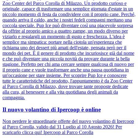
Zoo Center del Parco Corolla di Milazzo. Un prodotto curioso e
originale, capace di trasformare una semplice giornata d'estate in un
piccolo momento di festa da condividere con il proprio cane. Perché,
quando arriva il caldo, anche i nostri fedeli compagni meritano una
coccola speciale. Pup Ice può diventare così una piacevole sorpresa
da offrire al proprio amico a quattro zampe, un modo diverso per
viziarlo e regalargli un momento di gusto e freschezza. L'idea è
semplice ma simpatica: portare nella ciotola un'esperienza che
richiama uno dei dessert più amati dell'estate, pensata però per il
mondo dei pet. È il genere di prodotto che incuriosisce già dal nome
e che può diventare una piccola novità da provare durante la bella
stagione. Perfetto per chi ama cercare sempre qualcosa di nuovo per
il proprio cane e vuole trasformare anche una pausa quotidiana in
un'occasione per stare insieme. Per scoprire Pup Ice e conoscere
tutte le caratteristiche del prodotto, l'appuntamento è da Zoo Center
al Parco Corolla di Milazzo, dove trovare tante proposte dedicate
alla cura, al benessere e alla vita quotidiana degli animali da
compagnia.
Il nuovo volantino di Ipercoop è online
Non perdere le straordinarie offerte del nuovo volantino di Ipercoop
al Parco Corolla, valido dal 31 Luglio al 10 Agosto 2026! Per
scaricarlo clicca qui! Ipercoop al Parco Corolla