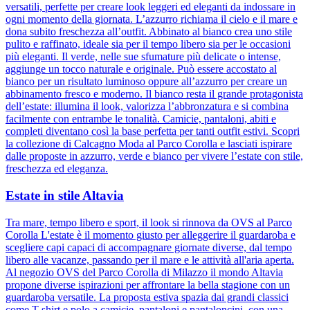
versatili, perfette per creare look leggeri ed eleganti da indossare in
ogni momento della giornata. L’azzurro richiama il cielo e il mare e
dona subito freschezza all’outfit. Abbinato al bianco crea uno stile
pulito e raffinato, ideale sia per il tempo libero sia per le occasioni
più eleganti. Il verde, nelle sue sfumature più delicate o intense,
aggiunge un tocco naturale e originale. Può essere accostato al
bianco per un risultato luminoso oppure all’azzurro per creare un
abbinamento fresco e moderno. Il bianco resta il grande protagonista
dell’estate: illumina il look, valorizza l’abbronzatura e si combina
facilmente con entrambe le tonalità. Camicie, pantaloni, abiti e
completi diventano così la base perfetta per tanti outfit estivi. Scopri
la collezione di Calcagno Moda al Parco Corolla e lasciati ispirare
dalle proposte in azzurro, verde e bianco per vivere l’estate con stile,
freschezza ed eleganza.
Estate in stile Altavia
Tra mare, tempo libero e sport, il look si rinnova da OVS al Parco
Corolla L'estate è il momento giusto per alleggerire il guardaroba e
scegliere capi capaci di accompagnare giornate diverse, dal tempo
libero alle vacanze, passando per il mare e le attività all'aria aperta.
Al negozio OVS del Parco Corolla di Milazzo il mondo Altavia
propone diverse ispirazioni per affrontare la bella stagione con un
guardaroba versatile. La proposta estiva spazia dai grandi classici
come T-shirt e polo a camicie, pantaloni e pantaloncini, con una