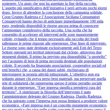
sostenere. Un aiuto che non ha aspettato la fine della raccolta.
L’aspetto più significativo dell’iniziativa è però arrivato pochi giorni
dopo. Invece di attendere la conclusione della campagna solidale,
Coop Gruppo Radenza e l’Associazione Siciliana Consumatori
Consapevoli hanno deciso di anticipare immediatamente 100 mila
euro, rendendo disponibili le risorse ancora prima di conoscere
l’ammontare complessivo della raccolta. Una scelta che ha
consentito di accelerare gli interventi nelle zone maggiormente
colpite, evitando che il tempo necessario alla raccolta dei fondi
rallentasse le prime risposte alle emergenze. Due linee di intervento.
Le risorse sono state destinate esclusivamente agli Enti del Terzo
Settore operanti nei territori interessati dal ciclone, attraverso due
strumenti distinti. Il primo ha previsto una disponibilità “a sportello”
per l’acquisto di beni di prima necessità destinati alle popolazioni
colpite. Il secondo ha finanziato associazioni, cooperative sociali ed
enti benefici che, a causa dei danni subiti, rischiavano di
interrompere la propria attività istituzionale. L’obiettivo non era
soltanto aiutare chi aveva perso beni materiali, ma preservare quella
rete di solidarietà che rappresenta spesso il primo presidio sociale
durante le emergenze. “Fare impresa significa prendersi cura del
territorio”. A sintetizzare la filosofia dell’intervento è stato
l’amministratore delegato del Gruppo Radenza, Danilo Radenza,
che ha spiegato come l’impresa non possa limitarsi a produrre valore
economico. «Fare impresa non è un concetto puramente economico,
ma una pratica che vive nelle scelte concrete di ogni giorno verso il