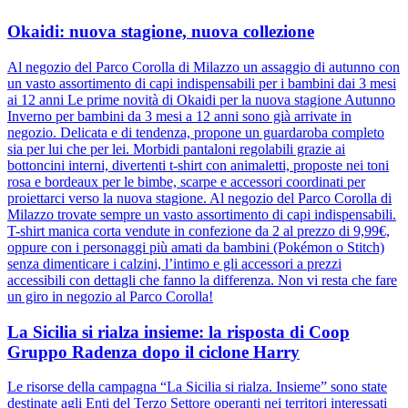
Okaidi: nuova stagione, nuova collezione
Al negozio del Parco Corolla di Milazzo un assaggio di autunno con
un vasto assortimento di capi indispensabili per i bambini dai 3 mesi
ai 12 anni Le prime novità di Okaidi per la nuova stagione Autunno
Inverno per bambini da 3 mesi a 12 anni sono già arrivate in
negozio. Delicata e di tendenza, propone un guardaroba completo
sia per lui che per lei. Morbidi pantaloni regolabili grazie ai
bottoncini interni, divertenti t-shirt con animaletti, proposte nei toni
rosa e bordeaux per le bimbe, scarpe e accessori coordinati per
proiettarci verso la nuova stagione. Al negozio del Parco Corolla di
Milazzo trovate sempre un vasto assortimento di capi indispensabili.
T-shirt manica corta vendute in confezione da 2 al prezzo di 9,99€,
oppure con i personaggi più amati da bambini (Pokémon o Stitch)
senza dimenticare i calzini, l’intimo e gli accessori a prezzi
accessibili con dettagli che fanno la differenza. Non vi resta che fare
un giro in negozio al Parco Corolla!
La Sicilia si rialza insieme: la risposta di Coop
Gruppo Radenza dopo il ciclone Harry
Le risorse della campagna “La Sicilia si rialza. Insieme” sono state
destinate agli Enti del Terzo Settore operanti nei territori interessati