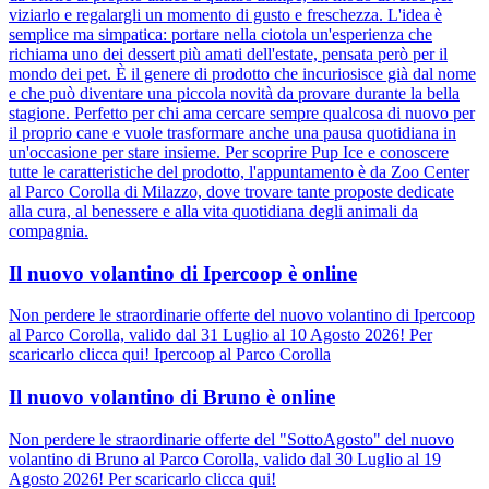
viziarlo e regalargli un momento di gusto e freschezza. L'idea è
semplice ma simpatica: portare nella ciotola un'esperienza che
richiama uno dei dessert più amati dell'estate, pensata però per il
mondo dei pet. È il genere di prodotto che incuriosisce già dal nome
e che può diventare una piccola novità da provare durante la bella
stagione. Perfetto per chi ama cercare sempre qualcosa di nuovo per
il proprio cane e vuole trasformare anche una pausa quotidiana in
un'occasione per stare insieme. Per scoprire Pup Ice e conoscere
tutte le caratteristiche del prodotto, l'appuntamento è da Zoo Center
al Parco Corolla di Milazzo, dove trovare tante proposte dedicate
alla cura, al benessere e alla vita quotidiana degli animali da
compagnia.
Il nuovo volantino di Ipercoop è online
Non perdere le straordinarie offerte del nuovo volantino di Ipercoop
al Parco Corolla, valido dal 31 Luglio al 10 Agosto 2026! Per
scaricarlo clicca qui! Ipercoop al Parco Corolla
Il nuovo volantino di Bruno è online
Non perdere le straordinarie offerte del "SottoAgosto" del nuovo
volantino di Bruno al Parco Corolla, valido dal 30 Luglio al 19
Agosto 2026! Per scaricarlo clicca qui!