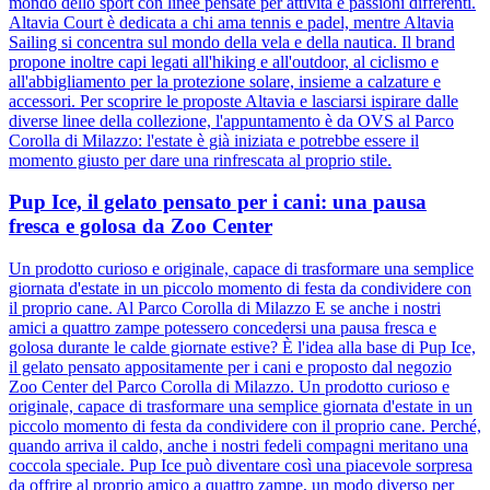
mondo dello sport con linee pensate per attività e passioni differenti.
Altavia Court è dedicata a chi ama tennis e padel, mentre Altavia
Sailing si concentra sul mondo della vela e della nautica. Il brand
propone inoltre capi legati all'hiking e all'outdoor, al ciclismo e
all'abbigliamento per la protezione solare, insieme a calzature e
accessori. Per scoprire le proposte Altavia e lasciarsi ispirare dalle
diverse linee della collezione, l'appuntamento è da OVS al Parco
Corolla di Milazzo: l'estate è già iniziata e potrebbe essere il
momento giusto per dare una rinfrescata al proprio stile.
Pup Ice, il gelato pensato per i cani: una pausa
fresca e golosa da Zoo Center
Un prodotto curioso e originale, capace di trasformare una semplice
giornata d'estate in un piccolo momento di festa da condividere con
il proprio cane. Al Parco Corolla di Milazzo E se anche i nostri
amici a quattro zampe potessero concedersi una pausa fresca e
golosa durante le calde giornate estive? È l'idea alla base di Pup Ice,
il gelato pensato appositamente per i cani e proposto dal negozio
Zoo Center del Parco Corolla di Milazzo. Un prodotto curioso e
originale, capace di trasformare una semplice giornata d'estate in un
piccolo momento di festa da condividere con il proprio cane. Perché,
quando arriva il caldo, anche i nostri fedeli compagni meritano una
coccola speciale. Pup Ice può diventare così una piacevole sorpresa
da offrire al proprio amico a quattro zampe, un modo diverso per