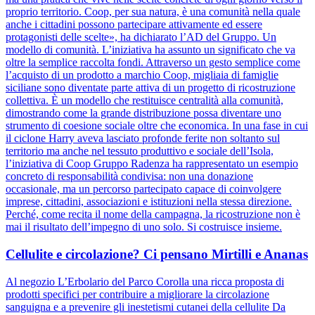
proprio territorio. Coop, per sua natura, è una comunità nella quale
anche i cittadini possono partecipare attivamente ed essere
protagonisti delle scelte», ha dichiarato l’AD del Gruppo. Un
modello di comunità. L’iniziativa ha assunto un significato che va
oltre la semplice raccolta fondi. Attraverso un gesto semplice come
l’acquisto di un prodotto a marchio Coop, migliaia di famiglie
siciliane sono diventate parte attiva di un progetto di ricostruzione
collettiva. È un modello che restituisce centralità alla comunità,
dimostrando come la grande distribuzione possa diventare uno
strumento di coesione sociale oltre che economica. In una fase in cui
il ciclone Harry aveva lasciato profonde ferite non soltanto sul
territorio ma anche nel tessuto produttivo e sociale dell’Isola,
l’iniziativa di Coop Gruppo Radenza ha rappresentato un esempio
concreto di responsabilità condivisa: non una donazione
occasionale, ma un percorso partecipato capace di coinvolgere
imprese, cittadini, associazioni e istituzioni nella stessa direzione.
Perché, come recita il nome della campagna, la ricostruzione non è
mai il risultato dell’impegno di uno solo. Si costruisce insieme.
Cellulite e circolazione? Ci pensano Mirtilli e Ananas
Al negozio L’Erbolario del Parco Corolla una ricca proposta di
prodotti specifici per contribuire a migliorare la circolazione
sanguigna e a prevenire gli inestetismi cutanei della cellulite Da