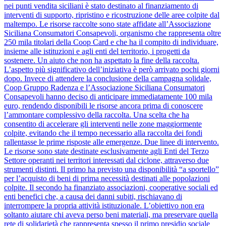
nei punti vendita siciliani è stato destinato al finanziamento di
interventi di supporto, ripristino e ricostruzione delle aree colpite dal
maltempo. Le risorse raccolte sono state affidate all’Associazione
Siciliana Consumatori Consapevoli, organismo che rappresenta oltre
250 mila titolari della Coop Card e che ha il compito di individuare,
insieme alle istituzioni e agli enti del territorio, i progetti da
sostenere. Un aiuto che non ha aspettato la fine della raccolta.
L’aspetto più significativo dell’iniziativa è però arrivato pochi giorni
dopo. Invece di attendere la conclusione della campagna solidale,
Coop Gruppo Radenza e l’Associazione Siciliana Consumatori
Consapevoli hanno deciso di anticipare immediatamente 100 mila
euro, rendendo disponibili le risorse ancora prima di conoscere
l’ammontare complessivo della raccolta. Una scelta che ha
consentito di accelerare gli interventi nelle zone maggiormente
colpite, evitando che il tempo necessario alla raccolta dei fondi
rallentasse le prime risposte alle emergenze. Due linee di intervento.
Le risorse sono state destinate esclusivamente agli Enti del Terzo
Settore operanti nei territori interessati dal ciclone, attraverso due
strumenti distinti. Il primo ha previsto una disponibilità “a sportello”
per l’acquisto di beni di prima necessità destinati alle popolazioni
colpite. Il secondo ha finanziato associazioni, cooperative sociali ed
enti benefici che, a causa dei danni subiti, rischiavano di
interrompere la propria attività istituzionale. L’obiettivo non era
soltanto aiutare chi aveva perso beni materiali, ma preservare quella
rete di solidarietà che rappresenta spesso il primo presidio sociale