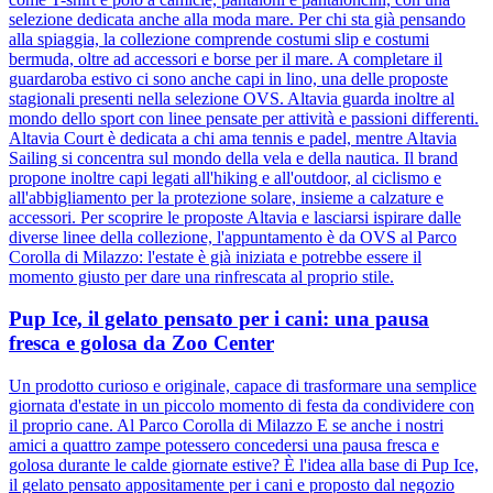
selezione dedicata anche alla moda mare. Per chi sta già pensando
alla spiaggia, la collezione comprende costumi slip e costumi
bermuda, oltre ad accessori e borse per il mare. A completare il
guardaroba estivo ci sono anche capi in lino, una delle proposte
stagionali presenti nella selezione OVS. Altavia guarda inoltre al
mondo dello sport con linee pensate per attività e passioni differenti.
Altavia Court è dedicata a chi ama tennis e padel, mentre Altavia
Sailing si concentra sul mondo della vela e della nautica. Il brand
propone inoltre capi legati all'hiking e all'outdoor, al ciclismo e
all'abbigliamento per la protezione solare, insieme a calzature e
accessori. Per scoprire le proposte Altavia e lasciarsi ispirare dalle
diverse linee della collezione, l'appuntamento è da OVS al Parco
Corolla di Milazzo: l'estate è già iniziata e potrebbe essere il
momento giusto per dare una rinfrescata al proprio stile.
Pup Ice, il gelato pensato per i cani: una pausa
fresca e golosa da Zoo Center
Un prodotto curioso e originale, capace di trasformare una semplice
giornata d'estate in un piccolo momento di festa da condividere con
il proprio cane. Al Parco Corolla di Milazzo E se anche i nostri
amici a quattro zampe potessero concedersi una pausa fresca e
golosa durante le calde giornate estive? È l'idea alla base di Pup Ice,
il gelato pensato appositamente per i cani e proposto dal negozio