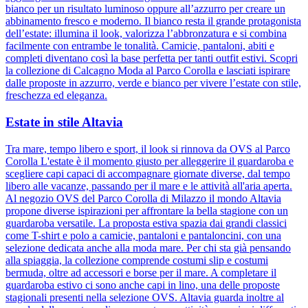
bianco per un risultato luminoso oppure all’azzurro per creare un
abbinamento fresco e moderno. Il bianco resta il grande protagonista
dell’estate: illumina il look, valorizza l’abbronzatura e si combina
facilmente con entrambe le tonalità. Camicie, pantaloni, abiti e
completi diventano così la base perfetta per tanti outfit estivi. Scopri
la collezione di Calcagno Moda al Parco Corolla e lasciati ispirare
dalle proposte in azzurro, verde e bianco per vivere l’estate con stile,
freschezza ed eleganza.
Estate in stile Altavia
Tra mare, tempo libero e sport, il look si rinnova da OVS al Parco
Corolla L'estate è il momento giusto per alleggerire il guardaroba e
scegliere capi capaci di accompagnare giornate diverse, dal tempo
libero alle vacanze, passando per il mare e le attività all'aria aperta.
Al negozio OVS del Parco Corolla di Milazzo il mondo Altavia
propone diverse ispirazioni per affrontare la bella stagione con un
guardaroba versatile. La proposta estiva spazia dai grandi classici
come T-shirt e polo a camicie, pantaloni e pantaloncini, con una
selezione dedicata anche alla moda mare. Per chi sta già pensando
alla spiaggia, la collezione comprende costumi slip e costumi
bermuda, oltre ad accessori e borse per il mare. A completare il
guardaroba estivo ci sono anche capi in lino, una delle proposte
stagionali presenti nella selezione OVS. Altavia guarda inoltre al