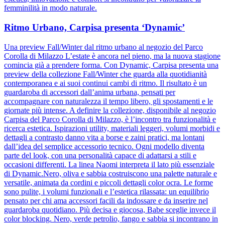
femminilità in modo naturale.
Ritmo Urbano, Carpisa presenta ‘Dynamic’
Una preview Fall/Winter dal ritmo urbano al negozio del Parco
Corolla di Milazzo L’estate è ancora nel pieno, ma la nuova stagione
comincia già a prendere forma. Con Dynamic, Carpisa presenta una
preview della collezione Fall/Winter che guarda alla quotidianità
contemporanea e ai suoi continui cambi di ritmo. Il risultato è un
guardaroba di accessori dall’anima urbana, pensati per
accompagnare con naturalezza il tempo libero, gli spostamenti e le
giornate più intense. A definire la collezione, disponibile al negozio
Carpisa del Parco Corolla di Milazzo, è l’incontro tra funzionalità e
ricerca estetica. Ispirazioni utility, materiali leggeri, volumi morbidi e
dettagli a contrasto danno vita a borse e zaini pratici, ma lontani
dall’idea del semplice accessorio tecnico. Ogni modello diventa
parte del look, con una personalità capace di adattarsi a stili e
occasioni differenti. La linea Naomi interpreta il lato più essenziale
di Dynamic.Nero, oliva e sabbia costruiscono una palette naturale e
versatile, animata da cordini e piccoli dettagli color ocra. Le forme
sono pulite, i volumi funzionali e l’estetica rilassata: un equilibrio
pensato per chi ama accessori facili da indossare e da inserire nel
guardaroba quotidiano. Più decisa e giocosa, Babe sceglie invece il
color blocking. Nero, verde petrolio, fango e sabbia si incontrano in