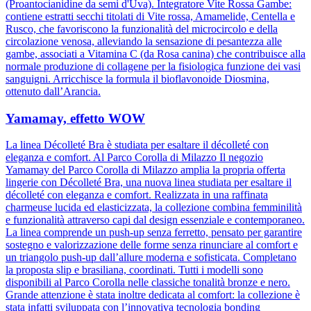
(Proantocianidine da semi d'Uva). Integratore Vite Rossa Gambe:
contiene estratti secchi titolati di Vite rossa, Amamelide, Centella e
Rusco, che favoriscono la funzionalità del microcircolo e della
circolazione venosa, alleviando la sensazione di pesantezza alle
gambe, associati a Vitamina C (da Rosa canina) che contribuisce alla
normale produzione di collagene per la fisiologica funzione dei vasi
sanguigni. Arricchisce la formula il bioflavonoide Diosmina,
ottenuto dall’Arancia.
Yamamay, effetto WOW
La linea Décolleté Bra è studiata per esaltare il décolleté con
eleganza e comfort. Al Parco Corolla di Milazzo Il negozio
Yamamay del Parco Corolla di Milazzo amplia la propria offerta
lingerie con Décolleté Bra, una nuova linea studiata per esaltare il
décolleté con eleganza e comfort. Realizzata in una raffinata
charmeuse lucida ed elasticizzata, la collezione combina femminilità
e funzionalità attraverso capi dal design essenziale e contemporaneo.
La linea comprende un push-up senza ferretto, pensato per garantire
sostegno e valorizzazione delle forme senza rinunciare al comfort e
un triangolo push-up dall’allure moderna e sofisticata. Completano
la proposta slip e brasiliana, coordinati. Tutti i modelli sono
disponibili al Parco Corolla nelle classiche tonalità bronze e nero.
Grande attenzione è stata inoltre dedicata al comfort: la collezione è
stata infatti sviluppata con l’innovativa tecnologia bonding