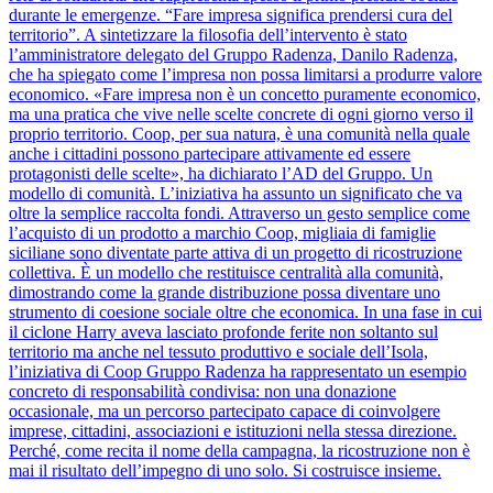
durante le emergenze. “Fare impresa significa prendersi cura del
territorio”. A sintetizzare la filosofia dell’intervento è stato
l’amministratore delegato del Gruppo Radenza, Danilo Radenza,
che ha spiegato come l’impresa non possa limitarsi a produrre valore
economico. «Fare impresa non è un concetto puramente economico,
ma una pratica che vive nelle scelte concrete di ogni giorno verso il
proprio territorio. Coop, per sua natura, è una comunità nella quale
anche i cittadini possono partecipare attivamente ed essere
protagonisti delle scelte», ha dichiarato l’AD del Gruppo. Un
modello di comunità. L’iniziativa ha assunto un significato che va
oltre la semplice raccolta fondi. Attraverso un gesto semplice come
l’acquisto di un prodotto a marchio Coop, migliaia di famiglie
siciliane sono diventate parte attiva di un progetto di ricostruzione
collettiva. È un modello che restituisce centralità alla comunità,
dimostrando come la grande distribuzione possa diventare uno
strumento di coesione sociale oltre che economica. In una fase in cui
il ciclone Harry aveva lasciato profonde ferite non soltanto sul
territorio ma anche nel tessuto produttivo e sociale dell’Isola,
l’iniziativa di Coop Gruppo Radenza ha rappresentato un esempio
concreto di responsabilità condivisa: non una donazione
occasionale, ma un percorso partecipato capace di coinvolgere
imprese, cittadini, associazioni e istituzioni nella stessa direzione.
Perché, come recita il nome della campagna, la ricostruzione non è
mai il risultato dell’impegno di uno solo. Si costruisce insieme.