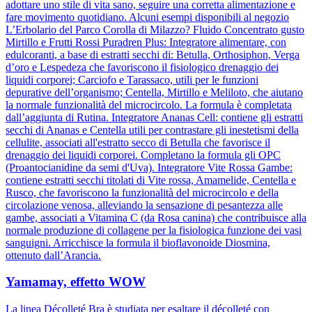
adottare uno stile di vita sano, seguire una corretta alimentazione e
fare movimento quotidiano. Alcuni esempi disponibili al negozio
L’Erbolario del Parco Corolla di Milazzo? Fluido Concentrato gusto
Mirtillo e Frutti Rossi Puradren Plus: Integratore alimentare, con
edulcoranti, a base di estratti secchi di: Betulla, Orthosiphon, Verga
d’oro e Lespedeza che favoriscono il fisiologico drenaggio dei
liquidi corporei; Carciofo e Tarassaco, utili per le funzioni
depurative dell’organismo; Centella, Mirtillo e Meliloto, che aiutano
la normale funzionalità del microcircolo. La formula è completata
dall’aggiunta di Rutina. Integratore Ananas Cell: contiene gli estratti
secchi di Ananas e Centella utili per contrastare gli inestetismi della
cellulite, associati all'estratto secco di Betulla che favorisce il
drenaggio dei liquidi corporei. Completano la formula gli OPC
(Proantocianidine da semi d'Uva). Integratore Vite Rossa Gambe:
contiene estratti secchi titolati di Vite rossa, Amamelide, Centella e
Rusco, che favoriscono la funzionalità del microcircolo e della
circolazione venosa, alleviando la sensazione di pesantezza alle
gambe, associati a Vitamina C (da Rosa canina) che contribuisce alla
normale produzione di collagene per la fisiologica funzione dei vasi
sanguigni. Arricchisce la formula il bioflavonoide Diosmina,
ottenuto dall’Arancia.
Yamamay, effetto WOW
La linea Décolleté Bra è studiata per esaltare il décolleté con