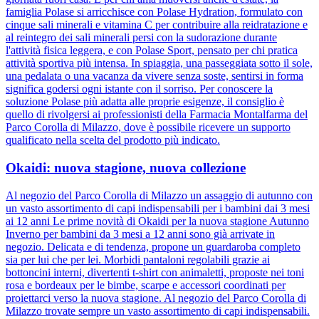
famiglia Polase si arricchisce con Polase Hydration, formulato con
cinque sali minerali e vitamina C per contribuire alla reidratazione e
al reintegro dei sali minerali persi con la sudorazione durante
l'attività fisica leggera, e con Polase Sport, pensato per chi pratica
attività sportiva più intensa. In spiaggia, una passeggiata sotto il sole,
una pedalata o una vacanza da vivere senza soste, sentirsi in forma
significa godersi ogni istante con il sorriso. Per conoscere la
soluzione Polase più adatta alle proprie esigenze, il consiglio è
quello di rivolgersi ai professionisti della Farmacia Montalfarma del
Parco Corolla di Milazzo, dove è possibile ricevere un supporto
qualificato nella scelta del prodotto più indicato.
Okaidi: nuova stagione, nuova collezione
Al negozio del Parco Corolla di Milazzo un assaggio di autunno con
un vasto assortimento di capi indispensabili per i bambini dai 3 mesi
ai 12 anni Le prime novità di Okaidi per la nuova stagione Autunno
Inverno per bambini da 3 mesi a 12 anni sono già arrivate in
negozio. Delicata e di tendenza, propone un guardaroba completo
sia per lui che per lei. Morbidi pantaloni regolabili grazie ai
bottoncini interni, divertenti t-shirt con animaletti, proposte nei toni
rosa e bordeaux per le bimbe, scarpe e accessori coordinati per
proiettarci verso la nuova stagione. Al negozio del Parco Corolla di
Milazzo trovate sempre un vasto assortimento di capi indispensabili.