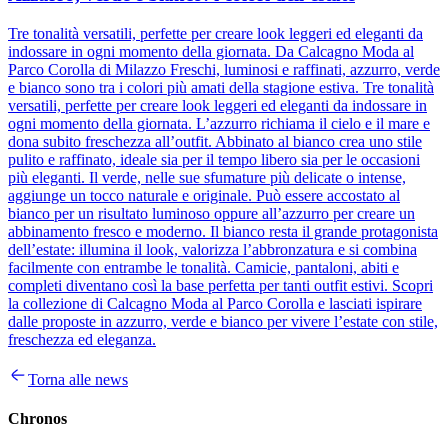
Tre tonalità versatili, perfette per creare look leggeri ed eleganti da
indossare in ogni momento della giornata. Da Calcagno Moda al
Parco Corolla di Milazzo Freschi, luminosi e raffinati, azzurro, verde
e bianco sono tra i colori più amati della stagione estiva. Tre tonalità
versatili, perfette per creare look leggeri ed eleganti da indossare in
ogni momento della giornata. L’azzurro richiama il cielo e il mare e
dona subito freschezza all’outfit. Abbinato al bianco crea uno stile
pulito e raffinato, ideale sia per il tempo libero sia per le occasioni
più eleganti. Il verde, nelle sue sfumature più delicate o intense,
aggiunge un tocco naturale e originale. Può essere accostato al
bianco per un risultato luminoso oppure all’azzurro per creare un
abbinamento fresco e moderno. Il bianco resta il grande protagonista
dell’estate: illumina il look, valorizza l’abbronzatura e si combina
facilmente con entrambe le tonalità. Camicie, pantaloni, abiti e
completi diventano così la base perfetta per tanti outfit estivi. Scopri
la collezione di Calcagno Moda al Parco Corolla e lasciati ispirare
dalle proposte in azzurro, verde e bianco per vivere l’estate con stile,
freschezza ed eleganza.
Torna alle news
Chronos