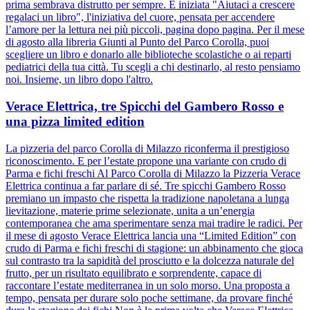
prima sembrava distrutto per sempre. È iniziata "Aiutaci a crescere
regalaci un libro", l'iniziativa del cuore, pensata per accendere
l’amore per la lettura nei più piccoli, pagina dopo pagina. Per il mese
di agosto alla libreria Giunti al Punto del Parco Corolla, puoi
scegliere un libro e donarlo alle biblioteche scolastiche o ai reparti
pediatrici della tua città. Tu scegli a chi destinarlo, al resto pensiamo
noi. Insieme, un libro dopo l'altro.
Verace Elettrica, tre Spicchi del Gambero Rosso e
una pizza limited edition
La pizzeria del parco Corolla di Milazzo riconferma il prestigioso
riconoscimento. E per l’estate propone una variante con crudo di
Parma e fichi freschi Al Parco Corolla di Milazzo la Pizzeria Verace
Elettrica continua a far parlare di sé. Tre spicchi Gambero Rosso
premiano un impasto che rispetta la tradizione napoletana a lunga
lievitazione, materie prime selezionate, unita a un’energia
contemporanea che ama sperimentare senza mai tradire le radici. Per
il mese di agosto Verace Elettrica lancia una “Limited Edition” con
crudo di Parma e fichi freschi di stagione: un abbinamento che gioca
sul contrasto tra la sapidità del prosciutto e la dolcezza naturale del
frutto, per un risultato equilibrato e sorprendente, capace di
raccontare l’estate mediterranea in un solo morso. Una proposta a
tempo, pensata per durare solo poche settimane, da provare finché