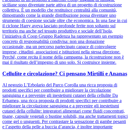
siciliane sono diventate parte attiva di un progetto di ricostruzione
collettiva. È un modello che restituisce centralità alla comunità,
dimostrando come la grande distribuzione possa diventare uno
strumento di coesione sociale oltre che economica. In una fase in cui
il ciclone Harry aveva lasciato profonde ferite non soltanto sul
territorio ma anche nel tessuto produttivo e sociale dell’Isola,
l’iniziativa di Coop Gruppo Radenza ha rappresentato un esempio
concreto di responsabilità condivisa: non una donazione
occasionale, ma un percorso partecipato capace di coinvolgere
imprese, cittadini, associazioni e istituzioni nella stessa direzione.
Perché, come recita il nome della campagna, la ricostruzione non è
mai il risultato dell’impegno di uno solo. Si costruisce insieme.
Cellulite e circolazione? Ci pensano Mirtilli e Ananas
Al negozio L’Erbolario del Parco Corolla una ricca proposta di
prodotti specifici per contribuire a migliorare la circolazione
sanguigna e a prevenire gli inestetismi cutanei della cellulite Da
Erbamea, una ricca proposta di prodotti specifici per contribuire a
migliorare la circolazione sanguigna e a prevenire gli inestetismi
cutanei della cellulite: integratori alimentari come fluidi concentrati,
tisane, capsule vegetali o bustine solubili, ma anche trattamenti topici
come gel o unguenti. Per contrastare la sensazione di gambe pesanti
e l’aspetto della pelle a buccia d’arancia, è inoltre importante