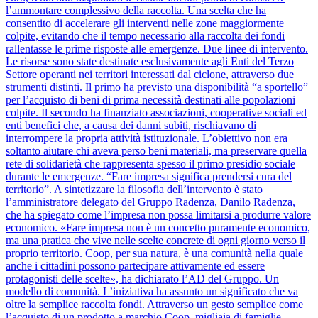
l’ammontare complessivo della raccolta. Una scelta che ha
consentito di accelerare gli interventi nelle zone maggiormente
colpite, evitando che il tempo necessario alla raccolta dei fondi
rallentasse le prime risposte alle emergenze. Due linee di intervento.
Le risorse sono state destinate esclusivamente agli Enti del Terzo
Settore operanti nei territori interessati dal ciclone, attraverso due
strumenti distinti. Il primo ha previsto una disponibilità “a sportello”
per l’acquisto di beni di prima necessità destinati alle popolazioni
colpite. Il secondo ha finanziato associazioni, cooperative sociali ed
enti benefici che, a causa dei danni subiti, rischiavano di
interrompere la propria attività istituzionale. L’obiettivo non era
soltanto aiutare chi aveva perso beni materiali, ma preservare quella
rete di solidarietà che rappresenta spesso il primo presidio sociale
durante le emergenze. “Fare impresa significa prendersi cura del
territorio”. A sintetizzare la filosofia dell’intervento è stato
l’amministratore delegato del Gruppo Radenza, Danilo Radenza,
che ha spiegato come l’impresa non possa limitarsi a produrre valore
economico. «Fare impresa non è un concetto puramente economico,
ma una pratica che vive nelle scelte concrete di ogni giorno verso il
proprio territorio. Coop, per sua natura, è una comunità nella quale
anche i cittadini possono partecipare attivamente ed essere
protagonisti delle scelte», ha dichiarato l’AD del Gruppo. Un
modello di comunità. L’iniziativa ha assunto un significato che va
oltre la semplice raccolta fondi. Attraverso un gesto semplice come
l’acquisto di un prodotto a marchio Coop, migliaia di famiglie