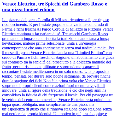
Verace Elettrica, tre Spicchi del Gambero Rosso e
una pizza limited edition
La pizzeria del parco Corolla di Milazzo riconferma il prestigioso
riconoscimento. E per l’estate propone una variante con crudo di
Parma e fichi freschi Al Parco Corolla di Milazzo la Pizzeria Verace
Elettrica continua a far parlare di sé. Tre spicchi Gambero Rosso
premiano un impasto che rispetta la tradizione napoletana a lunga
lievitazione, materie prime selezionate, unita a un’energia
contemporanea che ama sperimentare senza mai tradire le radici. Per
il mese di agosto Verace Elettrica lancia una “Limited Edition” con
crudo di Parma e fichi freschi di stagione: un abbinamento che gioca
sul contrasto tra la sapidità del prosciutto e la dolcezza naturale del
frutto, per un risultato equilibrato e sorprendente, capace di
raccontare l’estate mediterranea in un solo morso. Una proposta a
tempo, pensata per durare solo poche settimane, da provare finché
dura la stagione dei fichi.Non è la prima volta che Verace Elettrica
sorprende i propri clienti con creazioni fuori menu: la voglia di
innovare, unita al rigore della tradizione, è ciò che negli anni ha
consolidato la fiducia di chi frequenta il locale. Per chi passeggia tra
le vetrine del centro commerciale, Verace Elettrica resta quindi una
tappa quasi obbligata: non semplicemente una pizza, ma
un’esperienza di gusto che si rinnova stagione dopo stagione senza
mai perdere la propria identità. Un motivo in più, tra shopping e