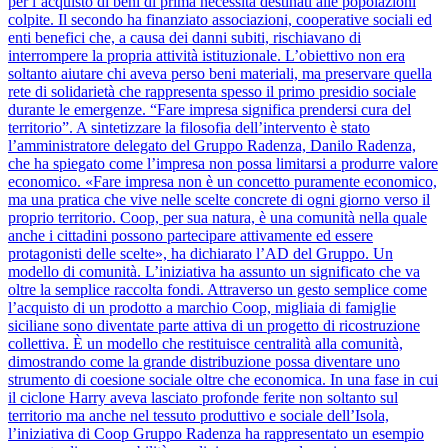
per l’acquisto di beni di prima necessità destinati alle popolazioni
colpite. Il secondo ha finanziato associazioni, cooperative sociali ed
enti benefici che, a causa dei danni subiti, rischiavano di
interrompere la propria attività istituzionale. L’obiettivo non era
soltanto aiutare chi aveva perso beni materiali, ma preservare quella
rete di solidarietà che rappresenta spesso il primo presidio sociale
durante le emergenze. “Fare impresa significa prendersi cura del
territorio”. A sintetizzare la filosofia dell’intervento è stato
l’amministratore delegato del Gruppo Radenza, Danilo Radenza,
che ha spiegato come l’impresa non possa limitarsi a produrre valore
economico. «Fare impresa non è un concetto puramente economico,
ma una pratica che vive nelle scelte concrete di ogni giorno verso il
proprio territorio. Coop, per sua natura, è una comunità nella quale
anche i cittadini possono partecipare attivamente ed essere
protagonisti delle scelte», ha dichiarato l’AD del Gruppo. Un
modello di comunità. L’iniziativa ha assunto un significato che va
oltre la semplice raccolta fondi. Attraverso un gesto semplice come
l’acquisto di un prodotto a marchio Coop, migliaia di famiglie
siciliane sono diventate parte attiva di un progetto di ricostruzione
collettiva. È un modello che restituisce centralità alla comunità,
dimostrando come la grande distribuzione possa diventare uno
strumento di coesione sociale oltre che economica. In una fase in cui
il ciclone Harry aveva lasciato profonde ferite non soltanto sul
territorio ma anche nel tessuto produttivo e sociale dell’Isola,
l’iniziativa di Coop Gruppo Radenza ha rappresentato un esempio