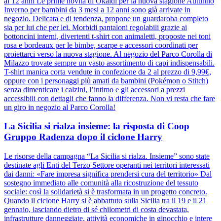
ai 12 anni Le prime novità di Okaidi per la nuova stagione Autunno
Inverno per bambini da 3 mesi a 12 anni sono già arrivate in
negozio. Delicata e di tendenza, propone un guardaroba completo
sia per lui che per lei. Morbidi pantaloni regolabili grazie ai
bottoncini interni, divertenti t-shirt con animaletti, proposte nei toni
rosa e bordeaux per le bimbe, scarpe e accessori coordinati per
proiettarci verso la nuova stagione. Al negozio del Parco Corolla di
Milazzo trovate sempre un vasto assortimento di capi indispensabili.
T-shirt manica corta vendute in confezione da 2 al prezzo di 9,99€,
oppure con i personaggi più amati da bambini (Pokémon o Stitch)
senza dimenticare i calzini, l’intimo e gli accessori a prezzi
accessibili con dettagli che fanno la differenza. Non vi resta che fare
un giro in negozio al Parco Corolla!
La Sicilia si rialza insieme: la risposta di Coop
Gruppo Radenza dopo il ciclone Harry
Le risorse della campagna “La Sicilia si rialza. Insieme” sono state
destinate agli Enti del Terzo Settore operanti nei territori interessati
dai danni: «Fare impresa significa prendersi cura del territorio» Dal
sostegno immediato alle comunità alla ricostruzione del tessuto
sociale: così la solidarietà si è trasformata in un progetto concreto.
Quando il ciclone Harry si è abbattuto sulla Sicilia tra il 19 e il 21
gennaio, lasciando dietro di sé chilometri di costa devastata,
infrastrutture danneggiate, attività economiche in ginocchio e intere