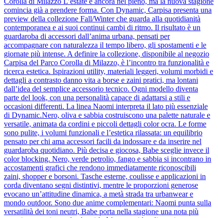
Corolla di Milazzo L’estate è ancora nel pieno, ma la nuova stagione
comincia già a prendere forma. Con Dynamic, Carpisa presenta una
preview della collezione Fall/Winter che guarda alla quotidianità
contemporanea e ai suoi continui cambi di ritmo. Il risultato è un
guardaroba di accessori dall’anima urbana, pensati per
accompagnare con naturalezza il tempo libero, gli spostamenti e le
giornate più intense. A definire la collezione, disponibile al negozio
Carpisa del Parco Corolla di Milazzo, è l’incontro tra funzionalità e
ricerca estetica. Ispirazioni utility, materiali leggeri, volumi morbidi e
dettagli a contrasto danno vita a borse e zaini pratici, ma lontani
dall’idea del semplice accessorio tecnico. Ogni modello diventa
parte del look, con una personalità capace di adattarsi a stili e
occasioni differenti. La linea Naomi interpreta il lato più essenziale
di Dynamic.Nero, oliva e sabbia costruiscono una palette naturale e
versatile, animata da cordini e piccoli dettagli color ocra. Le forme
sono pulite, i volumi funzionali e l’estetica rilassata: un equilibrio
pensato per chi ama accessori facili da indossare e da inserire nel
guardaroba quotidiano. Più decisa e giocosa, Babe sceglie invece il
color blocking. Nero, verde petrolio, fango e sabbia si incontrano in
accostamenti grafici che rendono immediatamente riconoscibili
zaini, shopper e borsoni. Tasche esterne, coulisse e applicazioni in
corda diventano segni distintivi, mentre le proporzioni generose
evocano un’attitudine dinamica, a metà strada tra urbanwear e
mondo outdoor. Sono due anime complementari: Naomi punta sulla
versatilità dei toni neutri, Babe porta nella stagione una nota più