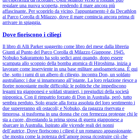
regalare una nuova scoperta, rendendo il mare ancora più
affascinante. Per scoprirlo da vicino, l'appuntamento è da Decathlon
al Parco Corolla di Milazzo, dove il mare comincia ancora prima di
arrivare in spiaggia.
Dove fioriscono i ciliegi
Il libro di Alli Parker suggerito come libro del mese dalla libreria
Giunti al Punto del Parco Corolla di Milazzo Giappone, 1945.
Nobuko Sakuramoto ha solo sedici anni quando, dopo essere
scampata allo scoppio della bomba atomica di Hiroshima, inizia a
lavorare come inserviente in una base militare angloamericana. È qui
che, sotto i rami di un albero di ciliegio, incontra Don, un soldato
australiano: i due si innamorano all’istante. La loro relazione riesce a
fiorire nonostante molte difficoltà: le politiche che impediscono
legami tra giapponesi e soldati stranieri, i pregiudizi della società
nipponica. Con il rimpatrio forzato di Don in Australia, però, tutto
sembra perduto. Solo grazie alla forza assoluta del loro sentimento i
due supereranno gli ostacoli; e Nobuko, da ragazza riservata e
timorosa, si trasforma in una donna che con fermezza protegge chi le
sta a cuore, diventando la prima sposa di guerra giapponese a
sbarcare in Australia. Ispirato alle vicende reali dei nonni
dell’autrice, Dove fioriscono i ciliegi è un romanzo appassionante,
che mostra come la potenza dell’amore possa ricostruire ciò che