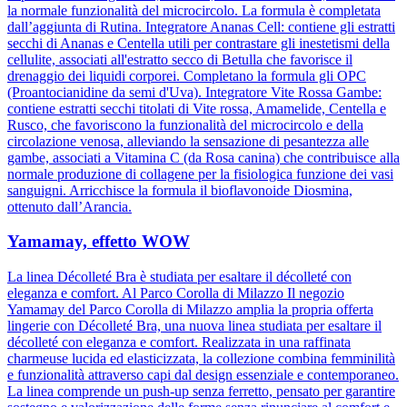
la normale funzionalità del microcircolo. La formula è completata
dall’aggiunta di Rutina. Integratore Ananas Cell: contiene gli estratti
secchi di Ananas e Centella utili per contrastare gli inestetismi della
cellulite, associati all'estratto secco di Betulla che favorisce il
drenaggio dei liquidi corporei. Completano la formula gli OPC
(Proantocianidine da semi d'Uva). Integratore Vite Rossa Gambe:
contiene estratti secchi titolati di Vite rossa, Amamelide, Centella e
Rusco, che favoriscono la funzionalità del microcircolo e della
circolazione venosa, alleviando la sensazione di pesantezza alle
gambe, associati a Vitamina C (da Rosa canina) che contribuisce alla
normale produzione di collagene per la fisiologica funzione dei vasi
sanguigni. Arricchisce la formula il bioflavonoide Diosmina,
ottenuto dall’Arancia.
Yamamay, effetto WOW
La linea Décolleté Bra è studiata per esaltare il décolleté con
eleganza e comfort. Al Parco Corolla di Milazzo Il negozio
Yamamay del Parco Corolla di Milazzo amplia la propria offerta
lingerie con Décolleté Bra, una nuova linea studiata per esaltare il
décolleté con eleganza e comfort. Realizzata in una raffinata
charmeuse lucida ed elasticizzata, la collezione combina femminilità
e funzionalità attraverso capi dal design essenziale e contemporaneo.
La linea comprende un push-up senza ferretto, pensato per garantire