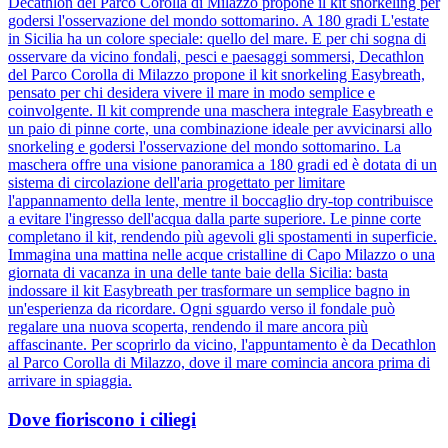
Decathlon del Parco Corolla di Milazzo propone il kit snorkeling per
godersi l'osservazione del mondo sottomarino. A 180 gradi L'estate
in Sicilia ha un colore speciale: quello del mare. E per chi sogna di
osservare da vicino fondali, pesci e paesaggi sommersi, Decathlon
del Parco Corolla di Milazzo propone il kit snorkeling Easybreath,
pensato per chi desidera vivere il mare in modo semplice e
coinvolgente. Il kit comprende una maschera integrale Easybreath e
un paio di pinne corte, una combinazione ideale per avvicinarsi allo
snorkeling e godersi l'osservazione del mondo sottomarino. La
maschera offre una visione panoramica a 180 gradi ed è dotata di un
sistema di circolazione dell'aria progettato per limitare
l'appannamento della lente, mentre il boccaglio dry-top contribuisce
a evitare l'ingresso dell'acqua dalla parte superiore. Le pinne corte
completano il kit, rendendo più agevoli gli spostamenti in superficie.
Immagina una mattina nelle acque cristalline di Capo Milazzo o una
giornata di vacanza in una delle tante baie della Sicilia: basta
indossare il kit Easybreath per trasformare un semplice bagno in
un'esperienza da ricordare. Ogni sguardo verso il fondale può
regalare una nuova scoperta, rendendo il mare ancora più
affascinante. Per scoprirlo da vicino, l'appuntamento è da Decathlon
al Parco Corolla di Milazzo, dove il mare comincia ancora prima di
arrivare in spiaggia.
Dove fioriscono i ciliegi