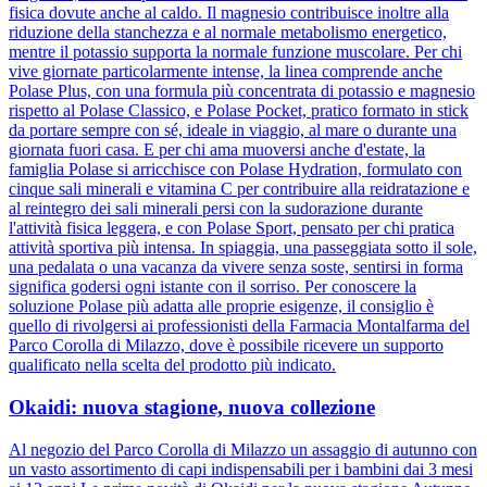
fisica dovute anche al caldo. Il magnesio contribuisce inoltre alla
riduzione della stanchezza e al normale metabolismo energetico,
mentre il potassio supporta la normale funzione muscolare. Per chi
vive giornate particolarmente intense, la linea comprende anche
Polase Plus, con una formula più concentrata di potassio e magnesio
rispetto al Polase Classico, e Polase Pocket, pratico formato in stick
da portare sempre con sé, ideale in viaggio, al mare o durante una
giornata fuori casa. E per chi ama muoversi anche d'estate, la
famiglia Polase si arricchisce con Polase Hydration, formulato con
cinque sali minerali e vitamina C per contribuire alla reidratazione e
al reintegro dei sali minerali persi con la sudorazione durante
l'attività fisica leggera, e con Polase Sport, pensato per chi pratica
attività sportiva più intensa. In spiaggia, una passeggiata sotto il sole,
una pedalata o una vacanza da vivere senza soste, sentirsi in forma
significa godersi ogni istante con il sorriso. Per conoscere la
soluzione Polase più adatta alle proprie esigenze, il consiglio è
quello di rivolgersi ai professionisti della Farmacia Montalfarma del
Parco Corolla di Milazzo, dove è possibile ricevere un supporto
qualificato nella scelta del prodotto più indicato.
Okaidi: nuova stagione, nuova collezione
Al negozio del Parco Corolla di Milazzo un assaggio di autunno con
un vasto assortimento di capi indispensabili per i bambini dai 3 mesi