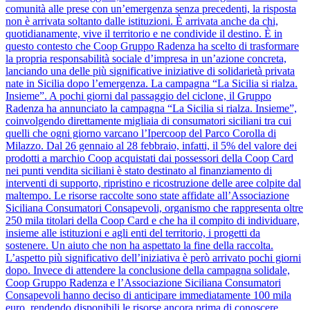
comunità alle prese con un’emergenza senza precedenti, la risposta
non è arrivata soltanto dalle istituzioni. È arrivata anche da chi,
quotidianamente, vive il territorio e ne condivide il destino. È in
questo contesto che Coop Gruppo Radenza ha scelto di trasformare
la propria responsabilità sociale d’impresa in un’azione concreta,
lanciando una delle più significative iniziative di solidarietà privata
nate in Sicilia dopo l’emergenza. La campagna “La Sicilia si rialza.
Insieme”. A pochi giorni dal passaggio del ciclone, il Gruppo
Radenza ha annunciato la campagna “La Sicilia si rialza. Insieme”,
coinvolgendo direttamente migliaia di consumatori siciliani tra cui
quelli che ogni giorno varcano l’Ipercoop del Parco Corolla di
Milazzo. Dal 26 gennaio al 28 febbraio, infatti, il 5% del valore dei
prodotti a marchio Coop acquistati dai possessori della Coop Card
nei punti vendita siciliani è stato destinato al finanziamento di
interventi di supporto, ripristino e ricostruzione delle aree colpite dal
maltempo. Le risorse raccolte sono state affidate all’Associazione
Siciliana Consumatori Consapevoli, organismo che rappresenta oltre
250 mila titolari della Coop Card e che ha il compito di individuare,
insieme alle istituzioni e agli enti del territorio, i progetti da
sostenere. Un aiuto che non ha aspettato la fine della raccolta.
L’aspetto più significativo dell’iniziativa è però arrivato pochi giorni
dopo. Invece di attendere la conclusione della campagna solidale,
Coop Gruppo Radenza e l’Associazione Siciliana Consumatori
Consapevoli hanno deciso di anticipare immediatamente 100 mila
euro, rendendo disponibili le risorse ancora prima di conoscere