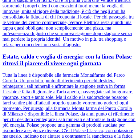
dura la stagione dei fichi.Non è la prima volta che Verace Elettrica
sorprende i propri clienti con creazioni fuori menu: la voglia di
innovare, unita al rigore della tradizione, è ciò che negli anni ha
consolidato la fiducia di chi frequenta il locale. Per chi passeggia tra
le vetrine del centro commerciale, Verace Elettrica resta quindi una
tappa quasi obbligata: non semplicemente una pizza, ma
un’esperienza di gusto che si rinnova stagione dopo stagione senza
mai perdere la propria identità. Un motivo in più, tra shopping e
relax, per concedersi una sosta d’agosto.
Estate, caldo e voglia di energia: con la linea Polase
ritrovi il piacere di vivere ogni giornata
Tutta la linea è disponibile alla farmacia Montalfarma del Parco
Corolla. Un prodotto punto di riferimento per chi desidera
reintegrare i sali minerali e affrontare la stagione estiva in forma
L'estate è fatta di giornate all'aria aperta, passeggiate sul lungomare,
vacanze, sport e tanto sole. Ma il caldo e la sudorazione possono
farci sentire più affaticati proprio quando vorremmo goderci ogni
momento. Per questo, alla farmacia Montalfarma del Parco Corolla
di Milazzo è disponibile la linea Polase, da anni punto di riferimento
per chi desidera reintegrare i sali minerali e affrontare la stagione con
più energia. Polase propone una gamma di prodotti studiata per
rispondere a esigenze diverse. C'è il Polase Classico, con potassio e
magnesio, indicato per aiutare a contrastare la stanchezza e la fatica