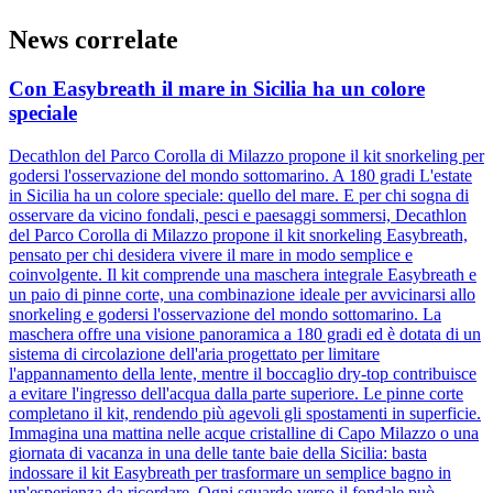
News correlate
Con Easybreath il mare in Sicilia ha un colore
speciale
Decathlon del Parco Corolla di Milazzo propone il kit snorkeling per
godersi l'osservazione del mondo sottomarino. A 180 gradi L'estate
in Sicilia ha un colore speciale: quello del mare. E per chi sogna di
osservare da vicino fondali, pesci e paesaggi sommersi, Decathlon
del Parco Corolla di Milazzo propone il kit snorkeling Easybreath,
pensato per chi desidera vivere il mare in modo semplice e
coinvolgente. Il kit comprende una maschera integrale Easybreath e
un paio di pinne corte, una combinazione ideale per avvicinarsi allo
snorkeling e godersi l'osservazione del mondo sottomarino. La
maschera offre una visione panoramica a 180 gradi ed è dotata di un
sistema di circolazione dell'aria progettato per limitare
l'appannamento della lente, mentre il boccaglio dry-top contribuisce
a evitare l'ingresso dell'acqua dalla parte superiore. Le pinne corte
completano il kit, rendendo più agevoli gli spostamenti in superficie.
Immagina una mattina nelle acque cristalline di Capo Milazzo o una
giornata di vacanza in una delle tante baie della Sicilia: basta
indossare il kit Easybreath per trasformare un semplice bagno in
un'esperienza da ricordare. Ogni sguardo verso il fondale può