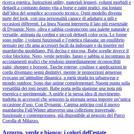
ricerca estetica. Ispirazioni utility, materiali leggeri, volumi morbidi e
dettagli a contrasto danno vita a borse e zaini pratici, ma lontani
dall’idea del semplice accessorio tecnico. Ogni modello diventa
parte del look, con una personalità capace di adattarsi a stili e
occasioni differenti. La linea Naomi interpreta il lato più essenziale
di Dynamic.Nero, oliva e sabbia costruiscono una palette naturale e
versatile, animata da cordini e piccoli dettagli color ocra. Le forme
sono pulite, i volumi funzionali e l’estetica rilassata: un equilibrio
pensato per chi ama accessori facili da indossare e da inserire nel
guardaroba quotidiano. Più decisa e giocosa, Babe sceglie invece il
color blocking. Nero, verde petrolio, fango e sabbia si incontrano in
accostamenti grafici che rendono immediatamente riconoscibili
zaini, shopper e borsoni. Tasche esterne, coulisse e applicazioni in
corda diventano segni distintivi, mentre le proporzioni generose
evocano un’attitudine dinamica, a metà strada tra urbanwear e
mondo outdoor. Sono due anime complementari: Naomi punta sulla
versatilità dei toni neutri, Babe porta nella stagione una nota più
energica e sperimentale. A unirle è la stessa idea di movimento,
tradotta in accessori che seguono la giornata senza imporre un’unica
occasione d’uso. Con Dynamic, Carpisa anticipa così il nuovo
guardaroba Fall/Winter attraverso una collezione trasversale,
funzionale e contemporanea, già disponibile al negozio del Parco
Corolla di Milazzo.
Azzurro, verde e bianco: i colori dell’estate