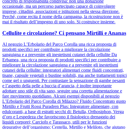
concreto di responsabilità condivisa: non una donazione
occasionale, ma un percorso partecipato capace di coinvolgere
imprese, cittadini, associazioni e istituzioni nella stessa direzione.
Perché, come recita il nome della campagna, la ricostruzione non è
mai il risultato dell’impegno di uno solo. Si costruisce insieme.
Cellulite e circolazione? Ci pensano Mirtilli e Ananas
Al negozio L’Erbolario del Parco Corolla una ricca proposta di
prodotti specifici per contribuire a migliorare la circolazione
sanguigna e a prevenire gli inestetismi cutanei della cellulite Da
Erbamea, una ricca proposta di prodotti specifici per contribuire a
migliorare la circolazione sanguigna e a prevenire gli inestetismi
cutanei della cellulite: integratori alimentari come fluidi concentrati,
tisane, capsule vegetali o bustine solubili, ma anche trattamenti topici
come gel o unguenti. Per contrastare la sensazione di gambe pesanti
e l’aspetto della pelle a buccia d’arancia, è inoltre importante
adottare uno stile di vita sano, seguire una corretta alimentazione e
fare movimento quotidiano. Alcuni esempi disponibili al negozio
L’Erbolario del Parco Corolla di Milazzo? Fluido Concentrato gusto
Mirtillo e Frutti Rossi Puradren Plus: Integratore alimentare, con
edulcoranti, a base di estratti secchi di: Betulla, Orthosiphon, Verga
d’oro e Lespedeza che favoriscono il fisiologico drenaggio dei
liquidi corporei; Carciofo e Tarassaco, utili per le funzioni
depurative dell’organismo; Centella, Mirtillo e Meliloto, che aiutano