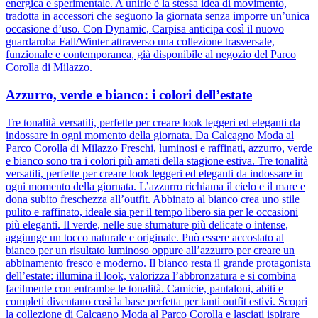
energica e sperimentale. A unirle è la stessa idea di movimento,
tradotta in accessori che seguono la giornata senza imporre un’unica
occasione d’uso. Con Dynamic, Carpisa anticipa così il nuovo
guardaroba Fall/Winter attraverso una collezione trasversale,
funzionale e contemporanea, già disponibile al negozio del Parco
Corolla di Milazzo.
Azzurro, verde e bianco: i colori dell’estate
Tre tonalità versatili, perfette per creare look leggeri ed eleganti da
indossare in ogni momento della giornata. Da Calcagno Moda al
Parco Corolla di Milazzo Freschi, luminosi e raffinati, azzurro, verde
e bianco sono tra i colori più amati della stagione estiva. Tre tonalità
versatili, perfette per creare look leggeri ed eleganti da indossare in
ogni momento della giornata. L’azzurro richiama il cielo e il mare e
dona subito freschezza all’outfit. Abbinato al bianco crea uno stile
pulito e raffinato, ideale sia per il tempo libero sia per le occasioni
più eleganti. Il verde, nelle sue sfumature più delicate o intense,
aggiunge un tocco naturale e originale. Può essere accostato al
bianco per un risultato luminoso oppure all’azzurro per creare un
abbinamento fresco e moderno. Il bianco resta il grande protagonista
dell’estate: illumina il look, valorizza l’abbronzatura e si combina
facilmente con entrambe le tonalità. Camicie, pantaloni, abiti e
completi diventano così la base perfetta per tanti outfit estivi. Scopri
la collezione di Calcagno Moda al Parco Corolla e lasciati ispirare