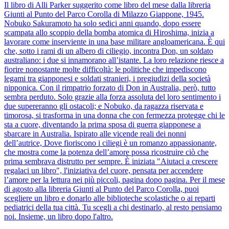
Il libro di Alli Parker suggerito come libro del mese dalla libreria
Giunti al Punto del Parco Corolla di Milazzo Giappone, 1945.
Nobuko Sakuramoto ha solo sedici anni quando, dopo essere
scampata allo scoppio della bomba atomica di Hiroshima, inizia a
lavorare come inserviente in una base militare angloamericana. È qui
che, sotto i rami di un albero di ciliegio, incontra Don, un soldato
australiano: i due si innamorano all’istante. La loro relazione riesce a
fiorire nonostante molte difficoltà: le politiche che impediscono
legami tra giapponesi e soldati stranieri, i pregiudizi della società
nipponica. Con il rimpatrio forzato di Don in Australia, però, tutto
sembra perduto. Solo grazie alla forza assoluta del loro sentimento i
due supereranno gli ostacoli; e Nobuko, da ragazza riservata e
timorosa, si trasforma in una donna che con fermezza protegge chi le
sta a cuore, diventando la prima sposa di guerra giapponese a
sbarcare in Australia. Ispirato alle vicende reali dei nonni
dell’autrice, Dove fioriscono i ciliegi è un romanzo appassionante,
che mostra come la potenza dell’amore possa ricostruire ciò che
prima sembrava distrutto per sempre. È iniziata "Aiutaci a crescere
regalaci un libro", l'iniziativa del cuore, pensata per accendere
l’amore per la lettura nei più piccoli, pagina dopo pagina. Per il mese
di agosto alla libreria Giunti al Punto del Parco Corolla, puoi
scegliere un libro e donarlo alle biblioteche scolastiche o ai reparti
pediatrici della tua città. Tu scegli a chi destinarlo, al resto pensiamo
noi. Insieme, un libro dopo l'altro.