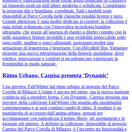
sostegno e valorizzazione delle forme senza rinunciare al comfort e
un triangolo push-up dall’allure moderna e sofisticata. Completano
la proposta slip e brasiliana, coordinati. Tutti i modelli sono
disponibili al Parco Corolla nelle classiche tonalità bronze e nero.
Grande attenzione è stata inoltre dedicata al comfort: la collezione è
stata infatti sviluppata con l’innovativa tecnologia bonding
ultrapiatta, che grazie all’assenza di elastici a diretto contatto con la
pelle garantisce finiture invisibili e una vestibilità impeccabile sotto
ogni outfit, spalline e ganci ultrapiatti, assicurano inoltre una
sensazione di leggerezza e benessere. Con Décolleté Bra, Yamamay
propone una nuova interpretazione della lingerie quotidiana, dove
estetica, innovazione e comfort si incontrano per valorizzare la
femminilità in modo naturale.
Ritmo Urbano, Carpisa presenta ‘Dynamic’
Una preview Fall/Winter dal ritmo urbano al negozio del Parco
Corolla di Milazzo L’estate è ancora nel pieno, ma la nuova stagione
comincia già a prendere forma. Con Dynamic, Carpisa presenta una
preview della collezione Fall/Winter che guarda alla quotidianità
contemporanea e ai suoi continui cambi di ritmo. Il risultato è un
guardaroba di accessori dall’anima urbana, pensati per
accompagnare con naturalezza il tempo libero, gli spostamenti e le
giornate più intense. A definire la collezione, disponibile al negozio
Carpisa del Parco Corolla di Milazzo, è l’incontro tra funzionalità e