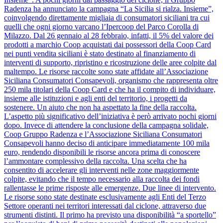
Radenza ha annunciato la campagna “La Sicilia si rialza. Insieme”,
coinvolgendo direttamente migliaia di consumatori siciliani tra cui
quelli che ogni giorno varcano l’Ipercoop del Parco Corolla di
Milazzo. Dal 26 gennaio al 28 febbraio, infatti, il 5% del valore dei
prodotti a marchio Coop acquistati dai possessori della Coop Card
nei punti vendita siciliani è stato destinato al finanziamento di
interventi di supporto, ripristino e ricostruzione delle aree colpite dal
maltempo. Le risorse raccolte sono state affidate all’Associazione
Siciliana Consumatori Consapevoli, organismo che rappresenta oltre
250 mila titolari della Coop Card e che ha il compito di individuare,
insieme alle istituzioni e agli enti del territorio, i progetti da
sostenere. Un aiuto che non ha aspettato la fine della raccolta.
L’aspetto più significativo dell’iniziativa è però arrivato pochi giorni
dopo. Invece di attendere la conclusione della campagna solidale,
Coop Gruppo Radenza e l’Associazione Siciliana Consumatori
Consapevoli hanno deciso di anticipare immediatamente 100 mila
euro, rendendo disponibili le risorse ancora prima di conoscere
l’ammontare complessivo della raccolta. Una scelta che ha
consentito di accelerare gli interventi nelle zone maggiormente
colpite, evitando che il tempo necessario alla raccolta dei fondi
rallentasse le prime risposte alle emergenze. Due linee di intervento.
Le risorse sono state destinate esclusivamente agli Enti del Terzo
Settore operanti nei territori interessati dal ciclone, attraverso due
strumenti distinti. Il primo ha previsto una disponibilità “a sportello”