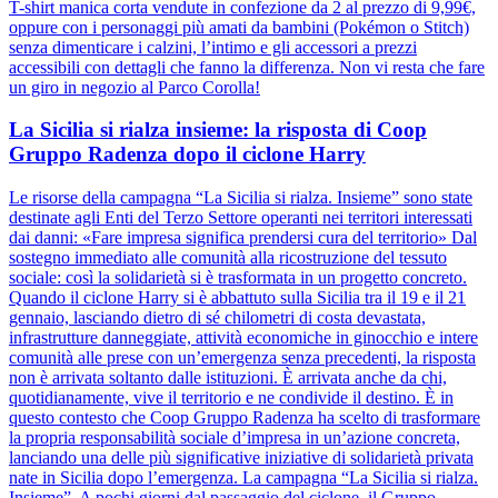
T-shirt manica corta vendute in confezione da 2 al prezzo di 9,99€,
oppure con i personaggi più amati da bambini (Pokémon o Stitch)
senza dimenticare i calzini, l’intimo e gli accessori a prezzi
accessibili con dettagli che fanno la differenza. Non vi resta che fare
un giro in negozio al Parco Corolla!
La Sicilia si rialza insieme: la risposta di Coop
Gruppo Radenza dopo il ciclone Harry
Le risorse della campagna “La Sicilia si rialza. Insieme” sono state
destinate agli Enti del Terzo Settore operanti nei territori interessati
dai danni: «Fare impresa significa prendersi cura del territorio» Dal
sostegno immediato alle comunità alla ricostruzione del tessuto
sociale: così la solidarietà si è trasformata in un progetto concreto.
Quando il ciclone Harry si è abbattuto sulla Sicilia tra il 19 e il 21
gennaio, lasciando dietro di sé chilometri di costa devastata,
infrastrutture danneggiate, attività economiche in ginocchio e intere
comunità alle prese con un’emergenza senza precedenti, la risposta
non è arrivata soltanto dalle istituzioni. È arrivata anche da chi,
quotidianamente, vive il territorio e ne condivide il destino. È in
questo contesto che Coop Gruppo Radenza ha scelto di trasformare
la propria responsabilità sociale d’impresa in un’azione concreta,
lanciando una delle più significative iniziative di solidarietà privata
nate in Sicilia dopo l’emergenza. La campagna “La Sicilia si rialza.
Insieme”. A pochi giorni dal passaggio del ciclone, il Gruppo