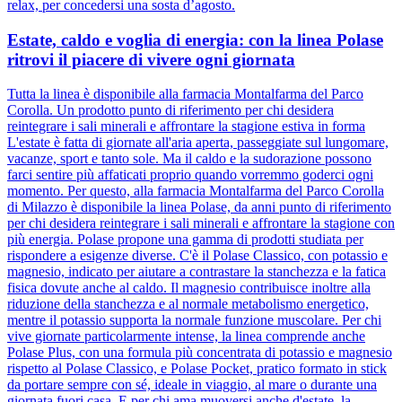
relax, per concedersi una sosta d’agosto.
Estate, caldo e voglia di energia: con la linea Polase
ritrovi il piacere di vivere ogni giornata
Tutta la linea è disponibile alla farmacia Montalfarma del Parco
Corolla. Un prodotto punto di riferimento per chi desidera
reintegrare i sali minerali e affrontare la stagione estiva in forma
L'estate è fatta di giornate all'aria aperta, passeggiate sul lungomare,
vacanze, sport e tanto sole. Ma il caldo e la sudorazione possono
farci sentire più affaticati proprio quando vorremmo goderci ogni
momento. Per questo, alla farmacia Montalfarma del Parco Corolla
di Milazzo è disponibile la linea Polase, da anni punto di riferimento
per chi desidera reintegrare i sali minerali e affrontare la stagione con
più energia. Polase propone una gamma di prodotti studiata per
rispondere a esigenze diverse. C'è il Polase Classico, con potassio e
magnesio, indicato per aiutare a contrastare la stanchezza e la fatica
fisica dovute anche al caldo. Il magnesio contribuisce inoltre alla
riduzione della stanchezza e al normale metabolismo energetico,
mentre il potassio supporta la normale funzione muscolare. Per chi
vive giornate particolarmente intense, la linea comprende anche
Polase Plus, con una formula più concentrata di potassio e magnesio
rispetto al Polase Classico, e Polase Pocket, pratico formato in stick
da portare sempre con sé, ideale in viaggio, al mare o durante una
giornata fuori casa. E per chi ama muoversi anche d'estate, la