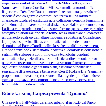
eleganza e comfort. Al Parco Corolla di Milazzo Il negozio
Yamamay del Parco Corolla di Milazzo amplia la propria offerta
lingerie con Décolleté Bra, una nuova linea studiata per esaltare il
décolleté con eleganza e comfort. Realizzata in una raffinata
charmeuse lucida ed elasticizzata, la collezione combina femminilità
e funzionalità attraverso capi dal design essenziale e contemporaneo.
La linea comprende un push-up senza ferretto, pensato per garantire
sostegno e valorizzazione delle forme senza rinunciare al comfort e
un triangolo push-up dall’allure moderna e sofisticata. Completano
la proposta slip e brasiliana, coordinati. Tutti i modelli sono
disponibili al Parco Corolla nelle classiche tonalità bronze e nero.
Grande attenzione è stata inoltre dedicata al comfort: la collezione è
stata infatti sviluppata con l’innovativa tecnologia bonding
ultrapiatta, che grazie all’assenza di elastici a diretto contatto con la
pelle garantisce finiture invisibili e una vestibilità impeccabile sotto
ogni outfit, spalline e ganci ultrapiatti, assicurano inoltre una
sensazione di leggerezza e benessere. Con Décolleté Bra, Yamamay
propone una nuova interpretazione della lingerie quotidiana, dove
estetica, innovazione e comfort si incontrano per valorizzare la
femminilità in modo naturale.
Ritmo Urbano, Carpisa presenta ‘Dynamic’
Una preview Fall/Winter dal ritmo urbano al negozio del Parco