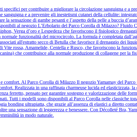
 specifici per contribuire a migliorare la circolazione sanguigna e a pre
ne sanguigna e a prevenire gli inestetismi cutanei della cellulite: integrat
re la sensazione di gambe pesanti e l’aspetto della pelle a buccia d’aranc
ponibili al negozio L’Erbolario del Parco Corolla di Milazzo? Fluido Co
osiphon, Verga d’oro e Lespedeza che favoriscono il fisiologico drenaggio
a normale funzionalità del microcircolo. La formula è completata dall’agg
te, associati all'estratto secco di Betulla che favorisce il drenaggio dei 
 di Vite rossa, Amamelide, Centella e Rusco, che favoriscono la funziona
anina) che contribuisce alla normale produzione di collagene per la fisi
za e comfort. Al Parco Corolla di Milazzo Il negozio Yamamay del Parco 
comfort. Realizzata in una raffinata charmeuse lucida ed elasticizzata, la
a ferretto, pensato per garantire sostegno e valorizzazione delle forme
ati. Tutti i modelli sono disponibili al Parco Corolla nelle classiche ton
ia bonding ultrapiatta, che grazie all’assenza di elastici a diretto contatt
o inoltre una sensazione di leggerezza e benessere. Con Décolleté Bra, Y
femminilità in modo naturale.