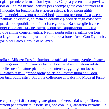
cia già a prendere forma. Con Dynamic, Carpisa presenta una preview
essori dall’anima urbana, pensati per accompagnare con naturalezza il
ncontro tra funzionalità e ricerca estetica. Ispirazioni utility,
o. Ogni modello diventa parte del look, con una personalità capace di
naturale e versatile, animata da cordini e piccoli dettagli color ocra.
l guardaroba quotidiano. Più decisa e giocosa, Babe sceglie invece il
pper e borsoni. Tasche esterne, coulisse e applicazioni in corda
o due anime complementari: Naomi punta sulla versatilità dei toni
guono la giornata senza imporre un’unica occasione d’uso. Con Dynamic,
egozio del Parco Corolla di Milazzo.
olla di Milazzo Freschi, luminosi e raffinati, azzurro, verde e bianco
 della giornata. L’azzurro richiama il cielo e il mare e dona subito
de, nelle sue sfumature più delicate o intense, aggiunge un tocco
bianco resta il grande protagonista dell’estate: illumina il look,
per tanti outfit estivi. Scopri la collezione di Calcagno Moda al Parco
re capi capaci di accompagnare giornate diverse, dal tempo libero alle
azioni per affrontare la bella stagione con un guardaroba versatile. La