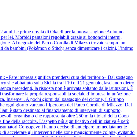
 12 anni Le prime novità di Okaidi per la nuova stagione Autunno
r lei. Morbidi pantaloni regolabili grazie ai bottoncini interni,
stagione. Al negozio del Parco Corolla di Milazzo trovate sempre un
ti da bambini (Pokémon o Stitch) senza dimenticare i calzini, l’intimo
anni: «Fare impresa significa prendersi cura del territorio» Dal sostegno
y si è abbattuto sulla Sicilia tra il 19 e il 21 gennaio, lasciando dietro
nza precedenti, la risposta non è arrivata soltanto dalle istituzioni. È
 trasformare la propria responsabilità sociale d’impresa in un’azione
alza. Insieme”. A pochi giorni dal passaggio del ciclone, il Gruppo
 che ogni giorno varcano l’Ipercoop del Parco Corolla di Milazzo. Dal
iani è stato destinato al finanziamento di interventi di supporto,
apevoli, organismo che rappresenta oltre 250 mila titolari della Coop
 fine della raccolta. L’aspetto più significativo dell’iniziativa è però
onsumatori Consapevoli hanno deciso di anticipare immediatamente
 di accelerare gli interventi nelle zone maggiormente colpite, evitando