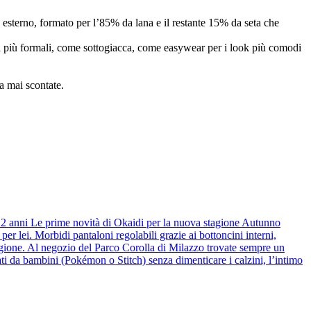
esterno, formato per l’85% da lana e il restante 15% da seta che
ni più formali, come sottogiacca, come easywear per i look più comodi
ma mai scontate.
 12 anni Le prime novità di Okaidi per la nuova stagione Autunno
r lei. Morbidi pantaloni regolabili grazie ai bottoncini interni,
stagione. Al negozio del Parco Corolla di Milazzo trovate sempre un
ti da bambini (Pokémon o Stitch) senza dimenticare i calzini, l’intimo