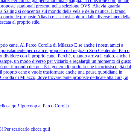
 mare. Per chi sta già pensando alla spiaggia, la collezione comprende
 proposte stagionali presenti nella selezione OVS. Altavia guarda
ia Sailing si concentra sul mondo della vela e della nautica. Il brand
coprire le proposte Altavia e lasciarsi ispirare dalle diverse linee della
scata al proprio stile.
prio cane. Al Parco Corolla di Milazzo E se anche i nostri amici a
o appositamente per i cani e proposto dal negozio Zoo Center del Parco
ndividere con il proprio cane. Perché, quando arriva il caldo, anche i
o zampe, un modo diverso per viziarlo e regalargli un momento di gusto
ò per il mondo dei pet. È il genere di prodotto che incuriosisce già dal
il proprio cane e vuole trasformare anche una pausa quotidiana in
Corolla di Milazzo, dove trovare tante proposte dedicate alla cura, al
clicca qui! Ipercoop al Parco Corolla
 Per scaricarlo clicca qui!