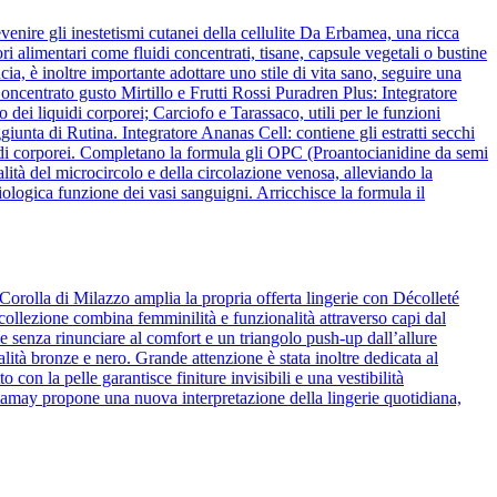
venire gli inestetismi cutanei della cellulite Da Erbamea, una ricca
ori alimentari come fluidi concentrati, tisane, capsule vegetali o bustine
ia, è inoltre importante adottare uno stile di vita sano, seguire una
ncentrato gusto Mirtillo e Frutti Rossi Puradren Plus: Integratore
 dei liquidi corporei; Carciofo e Tarassaco, utili per le funzioni
iunta di Rutina. Integratore Ananas Cell: contiene gli estratti secchi
liquidi corporei. Completano la formula gli OPC (Proantocianidine da semi
lità del microcircolo e della circolazione venosa, alleviando la
ologica funzione dei vasi sanguigni. Arricchisce la formula il
Corolla di Milazzo amplia la propria offerta lingerie con Décolleté
 collezione combina femminilità e funzionalità attraverso capi dal
 senza rinunciare al comfort e un triangolo push-up dall’allure
alità bronze e nero. Grande attenzione è stata inoltre dedicata al
o con la pelle garantisce finiture invisibili e una vestibilità
amamay propone una nuova interpretazione della lingerie quotidiana,