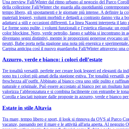
Una preview Fall/Winter dal ritmo urbano al negozio del Parco Corol
della collezione Fall/Winter che guarda alla quotidianità contemporane
tempo libero, gli spostamenti e le giornate più intense. A definire la col
materiali leggeri, volumi morbidi e dettagli a contrasto danno vita a b
adattarsi a stili e occasioni differenti. La linea Naomi interpreta il la
Le forme sono pulite, i volumi funzionali e l’estetica rilassata: un equ
color blocking. Nero, verde petrolio, fango e sabbia si incontrano in 
diventano segni distintivi, mentre le proporzioni generose evocano un
neutri, Babe porta nella stagione una nota più energica e sperimental
Carpisa anticipa così il nuovo guardaroba Fall/Winter attraverso una c
Azzurro, verde e bianco: i colori dell’estate
Tre tonalità versatili, perfette per creare look leggeri ed eleganti da
sono tra i colori più amati della stagione estiva. Tre tonalità versatili
freschezza all’outfit. Abbinato al bianco crea uno stile pulito e raffina
naturale e originale. Può essere accostato al bianco per un risultato l
valorizza l’abbronzatura e si combina facilmente con entrambe le tonali
Corolla e lasciati ispirare dalle proposte in azzurro, verde e bianco per
Estate in stile Altavia
Tra mare, tempo libero e sport, il look si rinnova da OVS al Parco Cor
vacanze, passando per il mare e le attività all'aria aperta. Al negozio