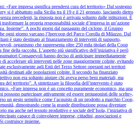
anni: «Fare impresa significa prendersi cura del territorio» Dal sostegno
y si è abbattuto sulla Sicilia tra il 19 e il 21 gennaio, lasciando dietro
nza precedenti, la risposta non è arrivata soltanto dalle istituzioni. È
 trasformare la propria responsabilità sociale d’impresa in un’azione
alza. Insieme”. A pochi giorni dal passaggio del ciclone, il Gruppo
 che ogni giorno varcano l’Ipercoop del Parco Corolla di Milazzo. Dal
iani è stato destinato al finanziamento di interventi di supporto,
apevoli, organismo che rappresenta oltre 250 mila titolari della Coop
 fine della raccolta. L’aspetto più significativo dell’iniziativa è però
onsumatori Consapevoli hanno deciso di anticipare immediatamente
 di accelerare gli interventi nelle zone maggiormente colpite, evitando
ate esclusivamente agli Enti del Terzo Settore operanti nei territori
ssità destinati alle popolazioni colpite. Il secondo ha finanziato
biettivo non era soltanto aiutare chi aveva perso beni materiali, ma
del territorio”. A sintetizzare la filosofia dell’intervento è stato
nomico. «Fare impresa non è un concetto puramente economico, ma una
ini possono partecipare attivamente ed essere protagonisti delle scelte»,
verso un gesto semplice come l’acquisto di un prodotto a marchio Coop,
la comunità, dimostrando come la grande distribuzione possa diventare
rio ma anche nel tessuto produttivo e sociale dell’Isola, l’iniziativa di
cipato capace di coinvolgere imprese, cittadini, associazioni e
Si costruisce insieme.