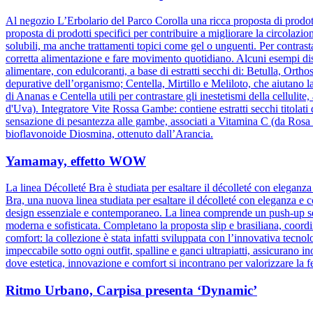
Al negozio L’Erbolario del Parco Corolla una ricca proposta di prodotti
proposta di prodotti specifici per contribuire a migliorare la circolazio
solubili, ma anche trattamenti topici come gel o unguenti. Per contrasta
corretta alimentazione e fare movimento quotidiano. Alcuni esempi dis
alimentare, con edulcoranti, a base di estratti secchi di: Betulla, Orth
depurative dell’organismo; Centella, Mirtillo e Meliloto, che aiutano l
di Ananas e Centella utili per contrastare gli inestetismi della celluli
d'Uva). Integratore Vite Rossa Gambe: contiene estratti secchi titolati
sensazione di pesantezza alle gambe, associati a Vitamina C (da Rosa c
bioflavonoide Diosmina, ottenuto dall’Arancia.
Yamamay, effetto WOW
La linea Décolleté Bra è studiata per esaltare il décolleté con elegan
Bra, una nuova linea studiata per esaltare il décolleté con eleganza e 
design essenziale e contemporaneo. La linea comprende un push-up senz
moderna e sofisticata. Completano la proposta slip e brasiliana, coordin
comfort: la collezione è stata infatti sviluppata con l’innovativa tecnolog
impeccabile sotto ogni outfit, spalline e ganci ultrapiatti, assicuran
dove estetica, innovazione e comfort si incontrano per valorizzare la 
Ritmo Urbano, Carpisa presenta ‘Dynamic’