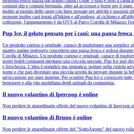
proposta estiva spazia dai grandi classici come T-shirt e polo a camic
costumi slip e costumi bermuda, oltre ad accessori e borse per il mare
inoltre al mondo dello sport con linee pensate per attività e passioni d
propone inoltre capi legati all'hiking e all'outdoor, al ciclismo e all'ab
collezione, l'appuntamento è da OVS al Parco Corolla di Milazzo: l'esta
Pup Ice, il gelato pensato per i cani: una pausa fresc
Un prodotto curioso e originale, capace di trasformare una semplice gi
quattro zampe potessero concedersi una pausa fresca e golosa durante l
Corolla di Milazzo. Un prodotto curioso e originale, capace di trasfor
nostri fedeli compagni meritano una coccola speciale. Pup Ice può div
e freschezza. L'idea è semplice ma simpatica: portare nella ciotola un'e
nome e che può diventare una piccola novità da provare durante la bel
un'occasione per stare insieme. Per scoprire Pup Ice e conoscere tutte 
benessere e alla vita quotidiana degli animali da compagnia.
Il nuovo volantino di Ipercoop è online
Non perdere le straordinarie offerte del nuovo volantino di Ipercoop a
Il nuovo volantino di Bruno è online
Non perdere le straordinarie offerte del "SottoAgosto" del nuovo volan