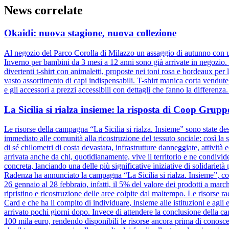
News correlate
Okaidi: nuova stagione, nuova collezione
Al negozio del Parco Corolla di Milazzo un assaggio di autunno con un
Inverno per bambini da 3 mesi a 12 anni sono già arrivate in negozio. D
divertenti t-shirt con animaletti, proposte nei toni rosa e bordeaux pe
vasto assortimento di capi indispensabili. T-shirt manica corta vendut
e gli accessori a prezzi accessibili con dettagli che fanno la differenz
La Sicilia si rialza insieme: la risposta di Coop Gru
Le risorse della campagna “La Sicilia si rialza. Insieme” sono state dest
immediato alle comunità alla ricostruzione del tessuto sociale: così la s
di sé chilometri di costa devastata, infrastrutture danneggiate, attivit
arrivata anche da chi, quotidianamente, vive il territorio e ne condiv
concreta, lanciando una delle più significative iniziative di solidariet
Radenza ha annunciato la campagna “La Sicilia si rialza. Insieme”, coi
26 gennaio al 28 febbraio, infatti, il 5% del valore dei prodotti a marc
ripristino e ricostruzione delle aree colpite dal maltempo. Le risorse 
Card e che ha il compito di individuare, insieme alle istituzioni e agli e
arrivato pochi giorni dopo. Invece di attendere la conclusione dell
100 mila euro, rendendo disponibili le risorse ancora prima di conosce