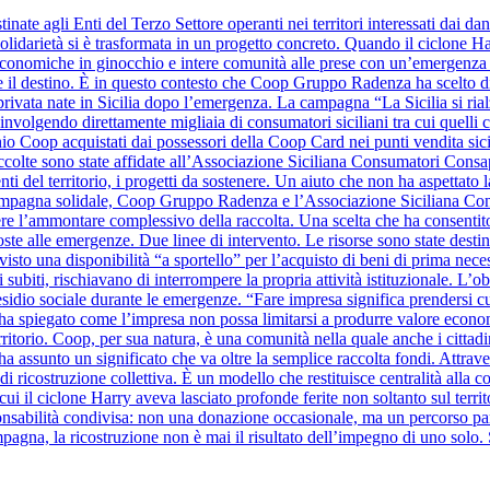
inate agli Enti del Terzo Settore operanti nei territori interessati dai d
olidarietà si è trasformata in un progetto concreto. Quando il ciclone Harr
à economiche in ginocchio e intere comunità alle prese con un’emergenza se
ide il destino. È in questo contesto che Coop Gruppo Radenza ha scelto di
à privata nate in Sicilia dopo l’emergenza. La campagna “La Sicilia si ri
nvolgendo direttamente migliaia di consumatori siciliani tra cui quelli
hio Coop acquistati dai possessori della Coop Card nei punti vendita sicil
raccolte sono state affidate all’Associazione Siciliana Consumatori Cons
nti del territorio, i progetti da sostenere. Un aiuto che non ha aspettato la
a campagna solidale, Coop Gruppo Radenza e l’Associazione Siciliana C
re l’ammontare complessivo della raccolta. Una scelta che ha consentito
oste alle emergenze. Due linee di intervento. Le risorse sono state destin
evisto una disponibilità “a sportello” per l’acquisto di beni di prima nece
 subiti, rischiavano di interrompere la propria attività istituzionale. L’o
sidio sociale durante le emergenze. “Fare impresa significa prendersi cura 
ha spiegato come l’impresa non possa limitarsi a produrre valore eco
erritorio. Coop, per sua natura, è una comunità nella quale anche i cittad
a assunto un significato che va oltre la semplice raccolta fondi. Attra
o di ricostruzione collettiva. È un modello che restituisce centralità al
i il ciclone Harry aveva lasciato profonde ferite non soltanto sul territo
bilità condivisa: non una donazione occasionale, ma un percorso parte
mpagna, la ricostruzione non è mai il risultato dell’impegno di uno solo. 