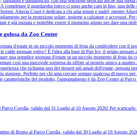
ie, pantaloni e pantaloncini, con una selezione dedicata anche alla moda
. A completare il guardaroba estivo ci sono anche capi in lino, una delle
ifferenti. Altavia Court è dedicata a chi ama tennis e padel, mentre Altav
bigliamento per la protezione solare, insieme a calzature e accessori. Per s
te è già iniziata e potrebbe essere il momento giusto per dare una rinfre
a e golosa da Zoo Center
ornata d'estate in un piccolo momento di festa da condividere con il pro
e calde giornate estive? È l'idea alla base di Pup Ice, il gelato pensat
mare una semplice giornata d'estate in un piccolo momento di festa da co
entare così una piacevole sorpresa da offrire al proprio amico a quattr
sperienza che richiama uno dei dessert più amati dell'estate, pensata per
la stagione. Perfetto per chi ama cercare sempre qualcosa di nuovo per 
le caratteristiche del prodotto, l'appuntamento è da Zoo Center al Parco 
l Parco Corolla, valido dal 31 Luglio al 10 Agosto 2026! Per scaricarlo 
tino di Bruno al Parco Corolla, valido dal 30 Luglio al 19 Agosto 2026!