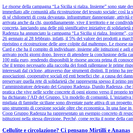
Le risorse della campagna “La Sicilia si rialza. Insieme” sono state dest
immediato alle comunità alla ricostruzione del tessuto sociale: così la s
di sé chilometri di costa devastata, infrastrutture danneggiate, attivit
arrivata anche da chi, quotidianamente, vive il territorio e ne condiv
concreta, lanciando una delle più significative iniziative di solidariet
Radenza ha annunciato la campagna “La Sicilia si rialza. Insieme”, coi
26 gennaio al 28 febbraio, infatti, il 5% del valore dei prodotti a marc
ripristino e ricostruzione delle aree colpite dal maltempo. Le risorse 
Card e che ha il compito di individuare, insieme alle istituzioni e agli e
arrivato pochi giorni dopo. Invece di attendere la conclusione dell
100 mila euro, rendendo disponibili le risorse ancora prima di conosce
che il tempo necessario alla raccolta dei fondi rallentasse le prime risp
interessati dal ciclone, attraverso due strumenti distinti. Il primo ha pr
associazioni, cooperative sociali ed enti benefici che, a causa dei danni
preservare quella rete di solidarietà che rappresenta spesso il primo pre
l’amministratore delegato del Gruppo Radenza, Danilo Radenza, che 
pratica che vive nelle scelte concrete di ogni giorno verso il proprio t
ha dichiarato l’AD del Gruppo. Un modello di comunità. L’iniziativa h
migliaia di famiglie siciliane sono diventate parte attiva di un progett
uno strumento di coesione sociale oltre che economica. In una fase in cu
Coop Gruppo Radenza ha rappresentato un esempio concreto di responsa
istituzioni nella stessa direzione. Perché, come recita il nome della ca
Cellulite e circolazione? Ci pensano Mirtilli e Ananas