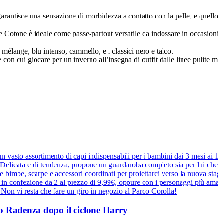
rantisce una sensazione di morbidezza a contatto con la pelle, e quello 
a e Cotone è ideale come passe-partout versatile da indossare in occasio
 mélange, blu intenso, cammello, e i classici nero e talco.
 con cui giocare per un inverno all’insegna di outfit dalle linee pulite 
 vasto assortimento di capi indispensabili per i bambini dai 3 mesi ai
elicata e di tendenza, propone un guardaroba completo sia per lui che pe
r le bimbe, scarpe e accessori coordinati per proiettarci verso la nuova 
e in confezione da 2 al prezzo di 9,99€, oppure con i personaggi più ama
a. Non vi resta che fare un giro in negozio al Parco Corolla!
ppo Radenza dopo il ciclone Harry