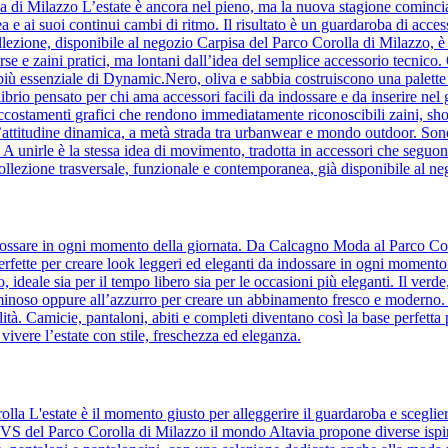
la di Milazzo L’estate è ancora nel pieno, ma la nuova stagione comin
a e ai suoi continui cambi di ritmo. Il risultato è un guardaroba di acc
lezione, disponibile al negozio Carpisa del Parco Corolla di Milazzo, è l’i
orse e zaini pratici, ma lontani dall’idea del semplice accessorio tecnic
to più essenziale di Dynamic.Nero, oliva e sabbia costruiscono una palette 
ilibrio pensato per chi ama accessori facili da indossare e da inserire ne
accostamenti grafici che rendono immediatamente riconoscibili zaini, sho
’attitudine dinamica, a metà strada tra urbanwear e mondo outdoor. Son
e. A unirle è la stessa idea di movimento, tradotta in accessori che se
ollezione trasversale, funzionale e contemporanea, già disponibile al n
 indossare in ogni momento della giornata. Da Calcagno Moda al Parco Cor
, perfette per creare look leggeri ed eleganti da indossare in ogni momento
to, ideale sia per il tempo libero sia per le occasioni più eleganti. Il ver
uminoso oppure all’azzurro per creare un abbinamento fresco e moderno. Il 
tà. Camicie, pantaloni, abiti e completi diventano così la base perfetta 
 vivere l’estate con stile, freschezza ed eleganza.
olla L'estate è il momento giusto per alleggerire il guardaroba e sceglie
 OVS del Parco Corolla di Milazzo il mondo Altavia propone diverse ispir