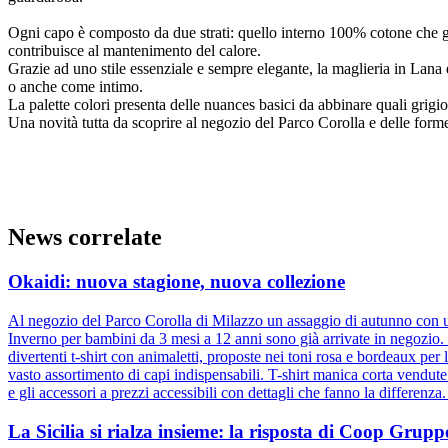
Ogni capo è composto da due strati: quello interno 100% cotone che ga
contribuisce al mantenimento del calore.
Grazie ad uno stile essenziale e sempre elegante, la maglieria in Lan
o anche come intimo.
La palette colori presenta delle nuances basici da abbinare quali grigio
Una novità tutta da scoprire al negozio del Parco Corolla e delle forme
News correlate
Okaidi: nuova stagione, nuova collezione
Al negozio del Parco Corolla di Milazzo un assaggio di autunno con un
Inverno per bambini da 3 mesi a 12 anni sono già arrivate in negozio. D
divertenti t-shirt con animaletti, proposte nei toni rosa e bordeaux pe
vasto assortimento di capi indispensabili. T-shirt manica corta vendut
e gli accessori a prezzi accessibili con dettagli che fanno la differenz
La Sicilia si rialza insieme: la risposta di Coop Gru