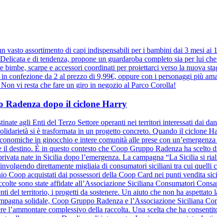
 vasto assortimento di capi indispensabili per i bambini dai 3 mesi ai
elicata e di tendenza, propone un guardaroba completo sia per lui che pe
r le bimbe, scarpe e accessori coordinati per proiettarci verso la nuova 
e in confezione da 2 al prezzo di 9,99€, oppure con i personaggi più ama
a. Non vi resta che fare un giro in negozio al Parco Corolla!
ppo Radenza dopo il ciclone Harry
inate agli Enti del Terzo Settore operanti nei territori interessati dai d
olidarietà si è trasformata in un progetto concreto. Quando il ciclone Harr
à economiche in ginocchio e intere comunità alle prese con un’emergenza se
ide il destino. È in questo contesto che Coop Gruppo Radenza ha scelto di
à privata nate in Sicilia dopo l’emergenza. La campagna “La Sicilia si ri
nvolgendo direttamente migliaia di consumatori siciliani tra cui quelli
hio Coop acquistati dai possessori della Coop Card nei punti vendita sicil
raccolte sono state affidate all’Associazione Siciliana Consumatori Cons
nti del territorio, i progetti da sostenere. Un aiuto che non ha aspettato la
a campagna solidale, Coop Gruppo Radenza e l’Associazione Siciliana C
re l’ammontare complessivo della raccolta. Una scelta che ha consentito