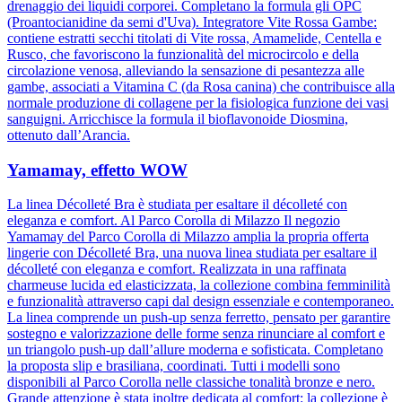
drenaggio dei liquidi corporei. Completano la formula gli OPC
(Proantocianidine da semi d'Uva). Integratore Vite Rossa Gambe:
contiene estratti secchi titolati di Vite rossa, Amamelide, Centella e
Rusco, che favoriscono la funzionalità del microcircolo e della
circolazione venosa, alleviando la sensazione di pesantezza alle
gambe, associati a Vitamina C (da Rosa canina) che contribuisce alla
normale produzione di collagene per la fisiologica funzione dei vasi
sanguigni. Arricchisce la formula il bioflavonoide Diosmina,
ottenuto dall’Arancia.
Yamamay, effetto WOW
La linea Décolleté Bra è studiata per esaltare il décolleté con
eleganza e comfort. Al Parco Corolla di Milazzo Il negozio
Yamamay del Parco Corolla di Milazzo amplia la propria offerta
lingerie con Décolleté Bra, una nuova linea studiata per esaltare il
décolleté con eleganza e comfort. Realizzata in una raffinata
charmeuse lucida ed elasticizzata, la collezione combina femminilità
e funzionalità attraverso capi dal design essenziale e contemporaneo.
La linea comprende un push-up senza ferretto, pensato per garantire
sostegno e valorizzazione delle forme senza rinunciare al comfort e
un triangolo push-up dall’allure moderna e sofisticata. Completano
la proposta slip e brasiliana, coordinati. Tutti i modelli sono
disponibili al Parco Corolla nelle classiche tonalità bronze e nero.
Grande attenzione è stata inoltre dedicata al comfort: la collezione è