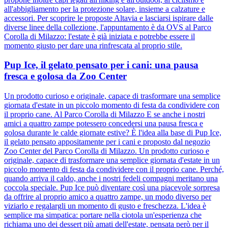
all'abbigliamento per la protezione solare, insieme a calzature e
accessori. Per scoprire le proposte Altavia e lasciarsi ispirare dalle
diverse linee della collezione, l'appuntamento è da OVS al Parco
Corolla di Milazzo: l'estate è già iniziata e potrebbe essere il
momento giusto per dare una rinfrescata al proprio stile.
Pup Ice, il gelato pensato per i cani: una pausa
fresca e golosa da Zoo Center
Un prodotto curioso e originale, capace di trasformare una semplice
giornata d'estate in un piccolo momento di festa da condividere con
il proprio cane. Al Parco Corolla di Milazzo E se anche i nostri
amici a quattro zampe potessero concedersi una pausa fresca e
golosa durante le calde giornate estive? È l'idea alla base di Pup Ice,
il gelato pensato appositamente per i cani e proposto dal negozio
Zoo Center del Parco Corolla di Milazzo. Un prodotto curioso e
originale, capace di trasformare una semplice giornata d'estate in un
piccolo momento di festa da condividere con il proprio cane. Perché,
quando arriva il caldo, anche i nostri fedeli compagni meritano una
coccola speciale. Pup Ice può diventare così una piacevole sorpresa
da offrire al proprio amico a quattro zampe, un modo diverso per
viziarlo e regalargli un momento di gusto e freschezza. L'idea è
semplice ma simpatica: portare nella ciotola un'esperienza che
richiama uno dei dessert più amati dell'estate, pensata però per il