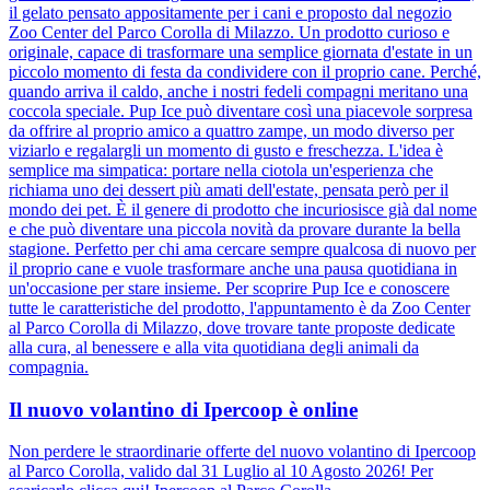
il gelato pensato appositamente per i cani e proposto dal negozio
Zoo Center del Parco Corolla di Milazzo. Un prodotto curioso e
originale, capace di trasformare una semplice giornata d'estate in un
piccolo momento di festa da condividere con il proprio cane. Perché,
quando arriva il caldo, anche i nostri fedeli compagni meritano una
coccola speciale. Pup Ice può diventare così una piacevole sorpresa
da offrire al proprio amico a quattro zampe, un modo diverso per
viziarlo e regalargli un momento di gusto e freschezza. L'idea è
semplice ma simpatica: portare nella ciotola un'esperienza che
richiama uno dei dessert più amati dell'estate, pensata però per il
mondo dei pet. È il genere di prodotto che incuriosisce già dal nome
e che può diventare una piccola novità da provare durante la bella
stagione. Perfetto per chi ama cercare sempre qualcosa di nuovo per
il proprio cane e vuole trasformare anche una pausa quotidiana in
un'occasione per stare insieme. Per scoprire Pup Ice e conoscere
tutte le caratteristiche del prodotto, l'appuntamento è da Zoo Center
al Parco Corolla di Milazzo, dove trovare tante proposte dedicate
alla cura, al benessere e alla vita quotidiana degli animali da
compagnia.
Il nuovo volantino di Ipercoop è online
Non perdere le straordinarie offerte del nuovo volantino di Ipercoop
al Parco Corolla, valido dal 31 Luglio al 10 Agosto 2026! Per