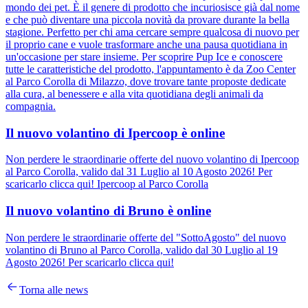
mondo dei pet. È il genere di prodotto che incuriosisce già dal nome
e che può diventare una piccola novità da provare durante la bella
stagione. Perfetto per chi ama cercare sempre qualcosa di nuovo per
il proprio cane e vuole trasformare anche una pausa quotidiana in
un'occasione per stare insieme. Per scoprire Pup Ice e conoscere
tutte le caratteristiche del prodotto, l'appuntamento è da Zoo Center
al Parco Corolla di Milazzo, dove trovare tante proposte dedicate
alla cura, al benessere e alla vita quotidiana degli animali da
compagnia.
Il nuovo volantino di Ipercoop è online
Non perdere le straordinarie offerte del nuovo volantino di Ipercoop
al Parco Corolla, valido dal 31 Luglio al 10 Agosto 2026! Per
scaricarlo clicca qui! Ipercoop al Parco Corolla
Il nuovo volantino di Bruno è online
Non perdere le straordinarie offerte del "SottoAgosto" del nuovo
volantino di Bruno al Parco Corolla, valido dal 30 Luglio al 19
Agosto 2026! Per scaricarlo clicca qui!
Torna alle news