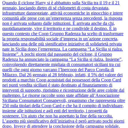
Quando il ciclone Harry si è abbattuto sulla Sicilia tra il 19 e il 21
gennaio, lasciando dietro di sé chilometri di costa devastata,
infrastrutture danneggiate, attività economiche in ginocchio e intere
comunità alle prese con un’emergenza senza precedenti, la risposta
non è arrivata soltanto dalle istituzioni. È arrivata anche da chi,
quotidianamente, vive il territorio e ne condivide il destino. È in
questo contesto che Coop Gruppo Radenza ha scelto di trasformare
la propria responsabilità sociale d’impresa in un’azione concreta,
lanciando una delle più significative iniziative di solidarietà privata
nate in Sicilia dopo l’emergenza. La campagna “La Sicilia si rialza.
Insieme”. A pochi giorni dal passaggio del ciclone, il Gruppo
Radenza ha annunciato la campagna “La Sicilia si rialza. Insieme”,
coinvolgendo direttamente migliaia di consumatori siciliani tra cui
quelli che ogni giorno varcano l’Ipercoop del Parco Corolla di
Milazzo. Dal 26 gennaio al 28 febbraio, infatti, il 5% del valore dei
prodotti a marchio Coop acquistati dai possessori della Coop Card
nei punti vendita siciliani è stato destinato al finanziamento di
interventi di supporto, ripristino e ricostruzione delle aree colpite dal
maltempo. Le risorse raccolte sono state affidate all’Associazione
Siciliana Consumatori Consapevoli, organismo che rappresenta oltre
250 mila titolari della Coop Card e che ha il compito di individuare,
insieme alle istituzioni e agli enti del territorio, i progetti da
sostenere. Un aiuto che non ha aspettato la fine della raccolta.
L’aspetto più significativo dell’iniziativa è però arrivato pochi giorni
dopo. Invece di attendere la conclusione della campagna solidale,