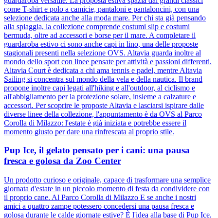
guardaroba versatile. La proposta estiva spazia dai grandi classici
come T-shirt e polo a camicie, pantaloni e pantaloncini, con una
selezione dedicata anche alla moda mare. Per chi sta già pensando
alla spiaggia, la collezione comprende costumi slip e costumi
bermuda, oltre ad accessori e borse per il mare. A completare il
guardaroba estivo ci sono anche capi in lino, una delle proposte
stagionali presenti nella selezione OVS. Altavia guarda inoltre al
mondo dello sport con linee pensate per attività e passioni differenti.
Altavia Court è dedicata a chi ama tennis e padel, mentre Altavia
Sailing si concentra sul mondo della vela e della nautica. Il brand
propone inoltre capi legati all'hiking e all'outdoor, al ciclismo e
all'abbigliamento per la protezione solare, insieme a calzature e
accessori. Per scoprire le proposte Altavia e lasciarsi ispirare dalle
diverse linee della collezione, l'appuntamento è da OVS al Parco
Corolla di Milazzo: l'estate è già iniziata e potrebbe essere il
momento giusto per dare una rinfrescata al proprio stile.
Pup Ice, il gelato pensato per i cani: una pausa
fresca e golosa da Zoo Center
Un prodotto curioso e originale, capace di trasformare una semplice
giornata d'estate in un piccolo momento di festa da condividere con
il proprio cane. Al Parco Corolla di Milazzo E se anche i nostri
amici a quattro zampe potessero concedersi una pausa fresca e
golosa durante le calde giornate estive? È l'idea alla base di Pup Ice,