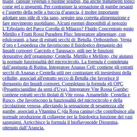
tisane, capsule vegetali o bustine solubili, ma anche trattamenti topici
come gel o unguenti. Per contrastare la sensazione di gambe pesanti
e l’aspetto della pelle a buccia d’arancia, è inoltre importante
adottare uno stile di vita sano, seguire una corretta alimentazione e
fare movimento quotidiano. Alcuni esempi disponibili al negozio
L’Erbolario del Parco Corolla di Milazzo? Fluido Concentrato gusto
Mirtillo e Frutti Rossi Puradren Plus: Integratore alimentare, con
edulcoranti, a base di estratti secchi di: Betulla, Orthosiphon, Verga
d’oro e Lespedeza che favoriscono il fisiologico drenaggio dei
liquidi corporei; Carciofo e Tarassaco, utili per le funzioni
depurative dell’organismo; Centella, Mirtillo e Meliloto, che aiutano
la normale funzionalità del microcircolo. La formula è completata
dall’aggiunta di Rutina. Integratore Ananas Cell: contiene gli estratti
secchi di Ananas e Centella utili per contrastare gli inestetismi della
cellulite, associati all'estratto secco di Betulla che favorisce il
drenaggio dei liquidi corporei. Completano la formula gli OPC
(Proantocianidine da semi d'Uva). Integratore Vite Rossa Gambe:
contiene estratti secchi titolati di Vite rossa, Amamelide, Centella e
Rusco, che favoriscono la funzionalità del microcircolo e della
circolazione venosa, alleviando la sensazione di pesantezza alle
gambe, associati a Vitamina C (da Rosa canina) che contribuisce alla
normale produzione di collagene per la fisiologica funzione dei vasi
sanguigni. Arricchisce la formula il bioflavonoide Diosmina,
ottenuto dall’Arancia.