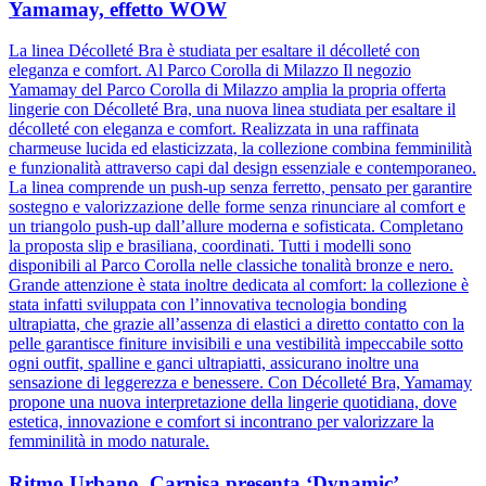
Yamamay, effetto WOW
La linea Décolleté Bra è studiata per esaltare il décolleté con
eleganza e comfort. Al Parco Corolla di Milazzo Il negozio
Yamamay del Parco Corolla di Milazzo amplia la propria offerta
lingerie con Décolleté Bra, una nuova linea studiata per esaltare il
décolleté con eleganza e comfort. Realizzata in una raffinata
charmeuse lucida ed elasticizzata, la collezione combina femminilità
e funzionalità attraverso capi dal design essenziale e contemporaneo.
La linea comprende un push-up senza ferretto, pensato per garantire
sostegno e valorizzazione delle forme senza rinunciare al comfort e
un triangolo push-up dall’allure moderna e sofisticata. Completano
la proposta slip e brasiliana, coordinati. Tutti i modelli sono
disponibili al Parco Corolla nelle classiche tonalità bronze e nero.
Grande attenzione è stata inoltre dedicata al comfort: la collezione è
stata infatti sviluppata con l’innovativa tecnologia bonding
ultrapiatta, che grazie all’assenza di elastici a diretto contatto con la
pelle garantisce finiture invisibili e una vestibilità impeccabile sotto
ogni outfit, spalline e ganci ultrapiatti, assicurano inoltre una
sensazione di leggerezza e benessere. Con Décolleté Bra, Yamamay
propone una nuova interpretazione della lingerie quotidiana, dove
estetica, innovazione e comfort si incontrano per valorizzare la
femminilità in modo naturale.
Ritmo Urbano, Carpisa presenta ‘Dynamic’