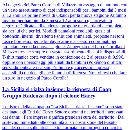
Al negozio del Parco Corolla di Milazzo un assaggio di autunno con
un vasto assortimento di capi indispensabili per i bambini dai 3 mesi
ai 12 anni Le prime novità di Okaidi per la nuova stagione Autunno
Inverno per bambini da 3 mesi a 12 anni sono già arrivate in
negozio. Delicata e di tendenza, propone un guardaroba completo
sia per lui che per lei. Morbidi pantaloni regolabili grazie ai
bottoncini interni, divertenti t-shirt con animaletti, proposte nei toni
rosa e bordeaux per le bimbe, scarpe e accessori coordinati per
proiettarci verso la nuova stagione. Al negozio del Parco Corolla di
Milazzo trovate sempre un vasto assortimento di capi indispensabili.
T-shirt manica corta vendute in confezione da 2 al prezzo di 9,99€,
oppure con i personaggi più amati da bambini (Pokémon o Stitch)
senza dimenticare i calzini, l’intimo e gli accessori a prezzi
accessibili con dettagli che fanno la differenza. Non vi resta che fare
un giro in negozio al Parco Corolla!
La Sicilia si rialza insieme: la risposta di Coop
Gruppo Radenza dopo il ciclone Harry
Le risorse della campagna “La Sicilia si rialza. Insieme” sono state
destinate agli Enti del Terzo Settore operanti nei territori interessati
dai danni: «Fare impresa significa prendersi cura del territorio» Dal
sostegno immediato alle comunità alla ricostruzione del tessuto
sociale: così la solidarietà si è trasformata in un progetto concreto.