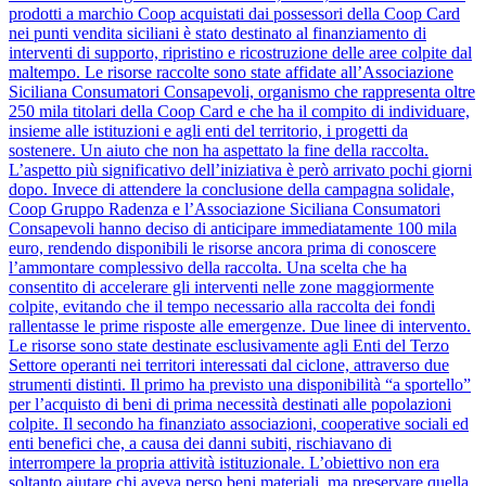
prodotti a marchio Coop acquistati dai possessori della Coop Card
nei punti vendita siciliani è stato destinato al finanziamento di
interventi di supporto, ripristino e ricostruzione delle aree colpite dal
maltempo. Le risorse raccolte sono state affidate all’Associazione
Siciliana Consumatori Consapevoli, organismo che rappresenta oltre
250 mila titolari della Coop Card e che ha il compito di individuare,
insieme alle istituzioni e agli enti del territorio, i progetti da
sostenere. Un aiuto che non ha aspettato la fine della raccolta.
L’aspetto più significativo dell’iniziativa è però arrivato pochi giorni
dopo. Invece di attendere la conclusione della campagna solidale,
Coop Gruppo Radenza e l’Associazione Siciliana Consumatori
Consapevoli hanno deciso di anticipare immediatamente 100 mila
euro, rendendo disponibili le risorse ancora prima di conoscere
l’ammontare complessivo della raccolta. Una scelta che ha
consentito di accelerare gli interventi nelle zone maggiormente
colpite, evitando che il tempo necessario alla raccolta dei fondi
rallentasse le prime risposte alle emergenze. Due linee di intervento.
Le risorse sono state destinate esclusivamente agli Enti del Terzo
Settore operanti nei territori interessati dal ciclone, attraverso due
strumenti distinti. Il primo ha previsto una disponibilità “a sportello”
per l’acquisto di beni di prima necessità destinati alle popolazioni
colpite. Il secondo ha finanziato associazioni, cooperative sociali ed
enti benefici che, a causa dei danni subiti, rischiavano di
interrompere la propria attività istituzionale. L’obiettivo non era
soltanto aiutare chi aveva perso beni materiali, ma preservare quella