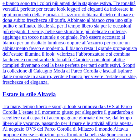
e bianco sono tra i colori più amati della stagione estiva. Tre tonalità
versatili, perfette per creare look leggeri ed eleganti da indossare in
ogni momento della giornata. L’azzurro richiama il cielo e il mare e
dona subito freschezza all’outfit. Abbinato al bianco crea uno stile
pulito e raffinato, ideale sia per il tempo libero sia per le occasioni
più eleganti. Il verde, nelle sue sfumature più delicate o intense,
aggiunge un tocco naturale e originale. Può essere accostato al
bianco per un risultato luminoso oppure all’azzurro per creare un
abbinamento fresco e moderno. Il bianco resta il grande protagonista
dell’estate: illumina il look, valorizza l’abbronzatura e si combina
facilmente con entrambe le tonalità. Camicie, pantaloni, abiti e
completi diventano così la base perfetta per tanti outfit estivi. Scopri
la collezione di Calcagno Moda al Parco Corolla e lasciati ispirare
dalle proposte in azzurro, verde e bianco per vivere l’estate con stile,
freschezza ed eleganza.
Estate in stile Altavia
Tra mare, tempo libero e sport, il look si rinnova da OVS al Parco
Corolla L'estate è il momento giusto per alleggerire il guardaroba e
scegliere capi capaci di accompagnare giornate diverse, dal tempo
libero alle vacanze, passando per il mare e le attività all'aria aperta.
Al negozio OVS del Parco Corolla di Milazzo il mondo Altavia
propone diverse ispirazioni per affrontare la bella stagione con un