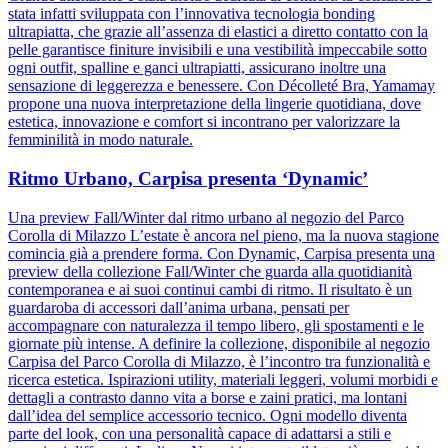
stata infatti sviluppata con l’innovativa tecnologia bonding
ultrapiatta, che grazie all’assenza di elastici a diretto contatto con la
pelle garantisce finiture invisibili e una vestibilità impeccabile sotto
ogni outfit, spalline e ganci ultrapiatti, assicurano inoltre una
sensazione di leggerezza e benessere. Con Décolleté Bra, Yamamay
propone una nuova interpretazione della lingerie quotidiana, dove
estetica, innovazione e comfort si incontrano per valorizzare la
femminilità in modo naturale.
Ritmo Urbano, Carpisa presenta ‘Dynamic’
Una preview Fall/Winter dal ritmo urbano al negozio del Parco
Corolla di Milazzo L’estate è ancora nel pieno, ma la nuova stagione
comincia già a prendere forma. Con Dynamic, Carpisa presenta una
preview della collezione Fall/Winter che guarda alla quotidianità
contemporanea e ai suoi continui cambi di ritmo. Il risultato è un
guardaroba di accessori dall’anima urbana, pensati per
accompagnare con naturalezza il tempo libero, gli spostamenti e le
giornate più intense. A definire la collezione, disponibile al negozio
Carpisa del Parco Corolla di Milazzo, è l’incontro tra funzionalità e
ricerca estetica. Ispirazioni utility, materiali leggeri, volumi morbidi e
dettagli a contrasto danno vita a borse e zaini pratici, ma lontani
dall’idea del semplice accessorio tecnico. Ogni modello diventa
parte del look, con una personalità capace di adattarsi a stili e