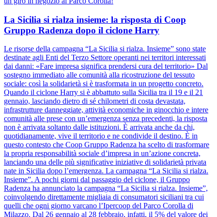
un giro in negozio al Parco Corolla!
La Sicilia si rialza insieme: la risposta di Coop
Gruppo Radenza dopo il ciclone Harry
Le risorse della campagna “La Sicilia si rialza. Insieme” sono state
destinate agli Enti del Terzo Settore operanti nei territori interessati
dai danni: «Fare impresa significa prendersi cura del territorio» Dal
sostegno immediato alle comunità alla ricostruzione del tessuto
sociale: così la solidarietà si è trasformata in un progetto concreto.
Quando il ciclone Harry si è abbattuto sulla Sicilia tra il 19 e il 21
gennaio, lasciando dietro di sé chilometri di costa devastata,
infrastrutture danneggiate, attività economiche in ginocchio e intere
comunità alle prese con un’emergenza senza precedenti, la risposta
non è arrivata soltanto dalle istituzioni. È arrivata anche da chi,
quotidianamente, vive il territorio e ne condivide il destino. È in
questo contesto che Coop Gruppo Radenza ha scelto di trasformare
la propria responsabilità sociale d’impresa in un’azione concreta,
lanciando una delle più significative iniziative di solidarietà privata
nate in Sicilia dopo l’emergenza. La campagna “La Sicilia si rialza.
Insieme”. A pochi giorni dal passaggio del ciclone, il Gruppo
Radenza ha annunciato la campagna “La Sicilia si rialza. Insieme”,
coinvolgendo direttamente migliaia di consumatori siciliani tra cui
quelli che ogni giorno varcano l’Ipercoop del Parco Corolla di
Milazzo. Dal 26 gennaio al 28 febbraio, infatti, il 5% del valore dei