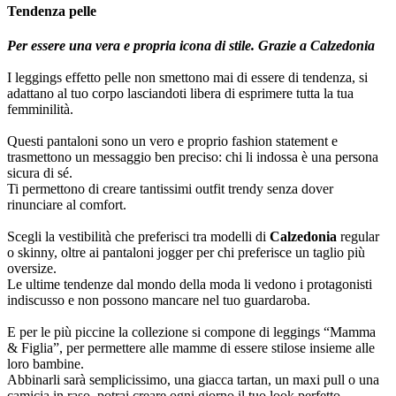
Tendenza pelle
Per essere una vera e propria icona di stile. Grazie a Calzedonia
I leggings effetto pelle non smettono mai di essere di tendenza, si
adattano al tuo corpo lasciandoti libera di esprimere tutta la tua
femminilità.
Questi pantaloni sono un vero e proprio fashion statement e
trasmettono un messaggio ben preciso: chi li indossa è una persona
sicura di sé.
Ti permettono di creare tantissimi outfit trendy senza dover
rinunciare al comfort.
Scegli la vestibilità che preferisci tra modelli di
Calzedonia
regular
o skinny, oltre ai pantaloni jogger per chi preferisce un taglio più
oversize.
Le ultime tendenze dal mondo della moda li vedono i protagonisti
indiscusso e non possono mancare nel tuo guardaroba.
E per le più piccine la collezione si compone di leggings “Mamma
& Figlia”, per permettere alle mamme di essere stilose insieme alle
loro bambine.
Abbinarli sarà semplicissimo, una giacca tartan, un maxi pull o una
camicia in raso, potrai creare ogni giorno il tuo look perfetto.