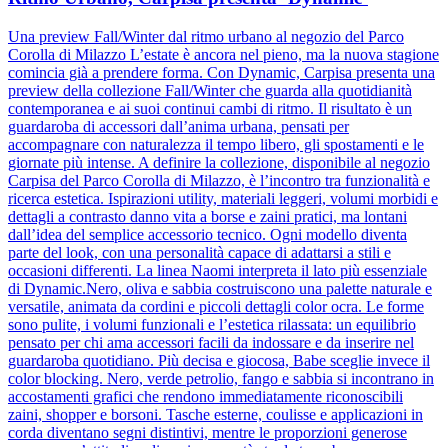
Una preview Fall/Winter dal ritmo urbano al negozio del Parco
Corolla di Milazzo L’estate è ancora nel pieno, ma la nuova stagione
comincia già a prendere forma. Con Dynamic, Carpisa presenta una
preview della collezione Fall/Winter che guarda alla quotidianità
contemporanea e ai suoi continui cambi di ritmo. Il risultato è un
guardaroba di accessori dall’anima urbana, pensati per
accompagnare con naturalezza il tempo libero, gli spostamenti e le
giornate più intense. A definire la collezione, disponibile al negozio
Carpisa del Parco Corolla di Milazzo, è l’incontro tra funzionalità e
ricerca estetica. Ispirazioni utility, materiali leggeri, volumi morbidi e
dettagli a contrasto danno vita a borse e zaini pratici, ma lontani
dall’idea del semplice accessorio tecnico. Ogni modello diventa
parte del look, con una personalità capace di adattarsi a stili e
occasioni differenti. La linea Naomi interpreta il lato più essenziale
di Dynamic.Nero, oliva e sabbia costruiscono una palette naturale e
versatile, animata da cordini e piccoli dettagli color ocra. Le forme
sono pulite, i volumi funzionali e l’estetica rilassata: un equilibrio
pensato per chi ama accessori facili da indossare e da inserire nel
guardaroba quotidiano. Più decisa e giocosa, Babe sceglie invece il
color blocking. Nero, verde petrolio, fango e sabbia si incontrano in
accostamenti grafici che rendono immediatamente riconoscibili
zaini, shopper e borsoni. Tasche esterne, coulisse e applicazioni in
corda diventano segni distintivi, mentre le proporzioni generose