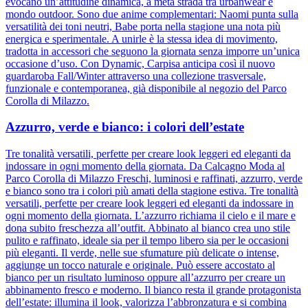
evocano un’attitudine dinamica, a metà strada tra urbanwear e
mondo outdoor. Sono due anime complementari: Naomi punta sulla
versatilità dei toni neutri, Babe porta nella stagione una nota più
energica e sperimentale. A unirle è la stessa idea di movimento,
tradotta in accessori che seguono la giornata senza imporre un’unica
occasione d’uso. Con Dynamic, Carpisa anticipa così il nuovo
guardaroba Fall/Winter attraverso una collezione trasversale,
funzionale e contemporanea, già disponibile al negozio del Parco
Corolla di Milazzo.
Azzurro, verde e bianco: i colori dell’estate
Tre tonalità versatili, perfette per creare look leggeri ed eleganti da
indossare in ogni momento della giornata. Da Calcagno Moda al
Parco Corolla di Milazzo Freschi, luminosi e raffinati, azzurro, verde
e bianco sono tra i colori più amati della stagione estiva. Tre tonalità
versatili, perfette per creare look leggeri ed eleganti da indossare in
ogni momento della giornata. L’azzurro richiama il cielo e il mare e
dona subito freschezza all’outfit. Abbinato al bianco crea uno stile
pulito e raffinato, ideale sia per il tempo libero sia per le occasioni
più eleganti. Il verde, nelle sue sfumature più delicate o intense,
aggiunge un tocco naturale e originale. Può essere accostato al
bianco per un risultato luminoso oppure all’azzurro per creare un
abbinamento fresco e moderno. Il bianco resta il grande protagonista
dell’estate: illumina il look, valorizza l’abbronzatura e si combina