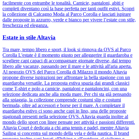
facilmente con entrambe le tonalità. Camicie, pantaloni, abiti e
completi diventano così la base perfetta per tanti outfit estivi. Scopri
la collezione di Calcagno Moda al Parco Corolla e lasciati ispirare
dalle proposte in azzurro, verde e bianco per vivere l’estate con stile,
freschezza ed eleganza.
Estate in stile Altavia
Tra mare, tempo libero e sport, il look si rinnova da OVS al Parco
Corolla L'estate è il momento giusto per alleggerire il guardaroba e
scegliere capi capaci di accompagnare giornate diverse, dal tempo
libero alle vacanze, passando per il mare e le attività all'aria aperta.
Al negozio OVS del Parco Corolla di Milazzo il mondo Altavia
propone diverse ispirazioni per affrontare la bella stagione con un
guardaroba versatile. La proposta estiva spazia dai grandi classici
come T-shirt e polo a camicie, pantaloni e pantaloncini, con una
selezione dedicata anche alla moda mare. Per chi sta già pensando
alla spiaggia, la collezione comprende costumi slip e costumi
bermuda, oltre ad accessori e borse per il mare. A completare il
guardaroba estivo ci sono anche capi in lino, una delle proposte
stagionali presenti nella selezione OVS. Altavia guarda inoltre al
mondo dello sport con linee pensate per attività e passioni differenti.
Altavia Court è dedicata a chi ama tennis e padel, mentre Altavia
Sailing si concentra sul mondo della vela e della nautica. Il brand
propone inoltre capi legati all'hiking e all'outdoor, al ciclismo e