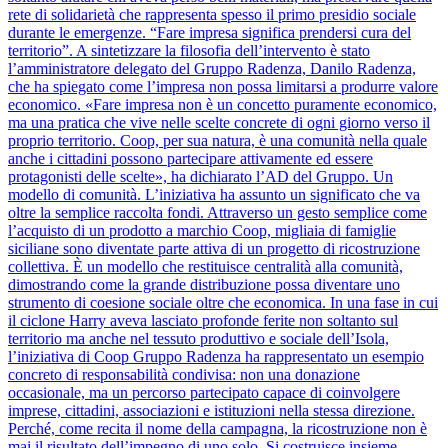
rete di solidarietà che rappresenta spesso il primo presidio sociale
durante le emergenze. “Fare impresa significa prendersi cura del
territorio”. A sintetizzare la filosofia dell’intervento è stato
l’amministratore delegato del Gruppo Radenza, Danilo Radenza,
che ha spiegato come l’impresa non possa limitarsi a produrre valore
economico. «Fare impresa non è un concetto puramente economico,
ma una pratica che vive nelle scelte concrete di ogni giorno verso il
proprio territorio. Coop, per sua natura, è una comunità nella quale
anche i cittadini possono partecipare attivamente ed essere
protagonisti delle scelte», ha dichiarato l’AD del Gruppo. Un
modello di comunità. L’iniziativa ha assunto un significato che va
oltre la semplice raccolta fondi. Attraverso un gesto semplice come
l’acquisto di un prodotto a marchio Coop, migliaia di famiglie
siciliane sono diventate parte attiva di un progetto di ricostruzione
collettiva. È un modello che restituisce centralità alla comunità,
dimostrando come la grande distribuzione possa diventare uno
strumento di coesione sociale oltre che economica. In una fase in cui
il ciclone Harry aveva lasciato profonde ferite non soltanto sul
territorio ma anche nel tessuto produttivo e sociale dell’Isola,
l’iniziativa di Coop Gruppo Radenza ha rappresentato un esempio
concreto di responsabilità condivisa: non una donazione
occasionale, ma un percorso partecipato capace di coinvolgere
imprese, cittadini, associazioni e istituzioni nella stessa direzione.
Perché, come recita il nome della campagna, la ricostruzione non è
mai il risultato dell’impegno di uno solo. Si costruisce insieme.