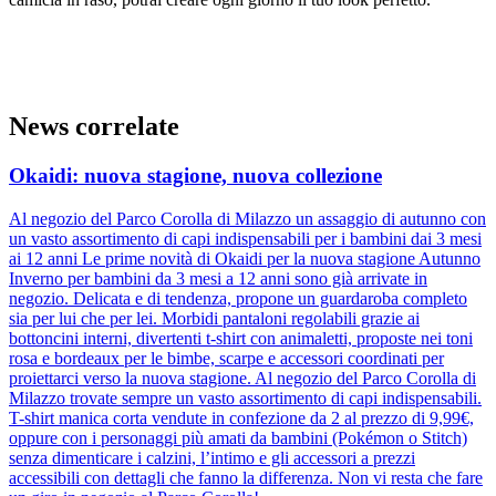
News correlate
Okaidi: nuova stagione, nuova collezione
Al negozio del Parco Corolla di Milazzo un assaggio di autunno con
un vasto assortimento di capi indispensabili per i bambini dai 3 mesi
ai 12 anni Le prime novità di Okaidi per la nuova stagione Autunno
Inverno per bambini da 3 mesi a 12 anni sono già arrivate in
negozio. Delicata e di tendenza, propone un guardaroba completo
sia per lui che per lei. Morbidi pantaloni regolabili grazie ai
bottoncini interni, divertenti t-shirt con animaletti, proposte nei toni
rosa e bordeaux per le bimbe, scarpe e accessori coordinati per
proiettarci verso la nuova stagione. Al negozio del Parco Corolla di
Milazzo trovate sempre un vasto assortimento di capi indispensabili.
T-shirt manica corta vendute in confezione da 2 al prezzo di 9,99€,
oppure con i personaggi più amati da bambini (Pokémon o Stitch)
senza dimenticare i calzini, l’intimo e gli accessori a prezzi
accessibili con dettagli che fanno la differenza. Non vi resta che fare