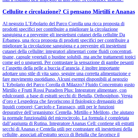
Cellulite e circolazione? Ci pensano Mirtilli e Ananas
Al negozio L’Erbolario del Parco Corolla una ricca proposta di
prodotti specifici per contribuire a migliorare la circolazione
sanguigna e a prevenire gli inestetismi cutanei della cellulite Da
Erbamea, una ricca proposta di prodotti specifici per contribuire a
migliorare la circolazione sanguigna e a prevenire gli inestetismi
cutanei della cellulite: integratori alimentari come fluidi concentrati,
tisane, capsule vegetali o bustine solubili, ma anche trattamenti topici
come gel o unguenti. Per contrastare la sensazione di gambe pesanti
e l’aspetto della pelle a buccia d’arancia, è inoltre importante
adottare uno stile di vita sano, seguire una corretta alimentazione e
fare movimento quotidiano. Alcuni esempi disponibili al negozio
L’Erbolario del Parco Corolla di Milazzo? Fluido Concentrato gusto
Mirtillo e Frutti Rossi Puradren Plus: Integratore alimentare, con
edulcoranti, a base di estratti secchi di: Betulla, Orthosiphon, Verga
d’oro e Lespedeza che favoriscono il fisiologico drenaggio dei
liquidi corporei; Carciofo e Tarassaco, utili per le funzioni
depurative dell’organismo; Centella, Mirtillo e Meliloto, che aiutano
la normale funzionalità del microcircolo. La formula è completata
dall’aggiunta di Rutina. Integratore Ananas Cell: contiene gli estratti
secchi di Ananas e Centella utili per contrastare gli inestetismi della
cellulite, associati all'estratto secco di Betulla che favorisce il