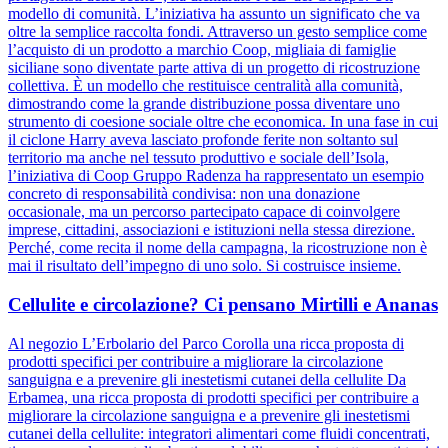
modello di comunità. L’iniziativa ha assunto un significato che va
oltre la semplice raccolta fondi. Attraverso un gesto semplice come
l’acquisto di un prodotto a marchio Coop, migliaia di famiglie
siciliane sono diventate parte attiva di un progetto di ricostruzione
collettiva. È un modello che restituisce centralità alla comunità,
dimostrando come la grande distribuzione possa diventare uno
strumento di coesione sociale oltre che economica. In una fase in cui
il ciclone Harry aveva lasciato profonde ferite non soltanto sul
territorio ma anche nel tessuto produttivo e sociale dell’Isola,
l’iniziativa di Coop Gruppo Radenza ha rappresentato un esempio
concreto di responsabilità condivisa: non una donazione
occasionale, ma un percorso partecipato capace di coinvolgere
imprese, cittadini, associazioni e istituzioni nella stessa direzione.
Perché, come recita il nome della campagna, la ricostruzione non è
mai il risultato dell’impegno di uno solo. Si costruisce insieme.
Cellulite e circolazione? Ci pensano Mirtilli e Ananas
Al negozio L’Erbolario del Parco Corolla una ricca proposta di
prodotti specifici per contribuire a migliorare la circolazione
sanguigna e a prevenire gli inestetismi cutanei della cellulite Da
Erbamea, una ricca proposta di prodotti specifici per contribuire a
migliorare la circolazione sanguigna e a prevenire gli inestetismi
cutanei della cellulite: integratori alimentari come fluidi concentrati,