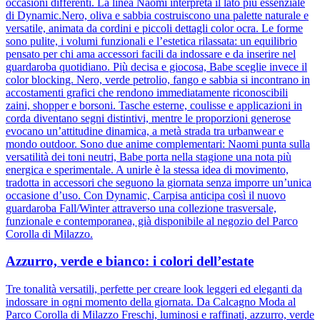
occasioni differenti. La linea Naomi interpreta il lato più essenziale
di Dynamic.Nero, oliva e sabbia costruiscono una palette naturale e
versatile, animata da cordini e piccoli dettagli color ocra. Le forme
sono pulite, i volumi funzionali e l’estetica rilassata: un equilibrio
pensato per chi ama accessori facili da indossare e da inserire nel
guardaroba quotidiano. Più decisa e giocosa, Babe sceglie invece il
color blocking. Nero, verde petrolio, fango e sabbia si incontrano in
accostamenti grafici che rendono immediatamente riconoscibili
zaini, shopper e borsoni. Tasche esterne, coulisse e applicazioni in
corda diventano segni distintivi, mentre le proporzioni generose
evocano un’attitudine dinamica, a metà strada tra urbanwear e
mondo outdoor. Sono due anime complementari: Naomi punta sulla
versatilità dei toni neutri, Babe porta nella stagione una nota più
energica e sperimentale. A unirle è la stessa idea di movimento,
tradotta in accessori che seguono la giornata senza imporre un’unica
occasione d’uso. Con Dynamic, Carpisa anticipa così il nuovo
guardaroba Fall/Winter attraverso una collezione trasversale,
funzionale e contemporanea, già disponibile al negozio del Parco
Corolla di Milazzo.
Azzurro, verde e bianco: i colori dell’estate
Tre tonalità versatili, perfette per creare look leggeri ed eleganti da
indossare in ogni momento della giornata. Da Calcagno Moda al
Parco Corolla di Milazzo Freschi, luminosi e raffinati, azzurro, verde