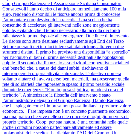
Coop Gruppo Radenza e l’Associazione Siciliana Consumatori
Consapevoli hanno deciso di anticipare immediatamente 100 mila
euro, rendendo disponibili le risorse ancora prima di conoscere
l’ammontare complessivo della raccolta. Una scelta che ha
consentito di accelerare gli interventi nelle zone maggiormente
colpite, evitando che il tempo necessario alla raccolta dei fondi
rallentasse le prime risposte alle emergenze. Due linee di intervento.
Le risorse sono state destinate esclusivamente agli Enti del Terzo
Settore operanti nei territori interessati dal ciclone, attraverso due
strumenti distinti. Il primo ha previsto una disponibilità “a sportello”
per l’acquisto di beni di prima necessità destinati alle popolazioni
colpite. Il secondo ha finanziato associazioni, cooperative sociali ed
enti benefici che, a causa dei danni subiti, rischiavano di
interrompere la propria attività istituzionale. L’obiettivo non era
soltanto aiutare chi aveva perso beni materiali, ma preservare quella
rete di solidarietà che rappresenta spesso il primo presidio sociale
durante le emergenze. “Fare impresa significa prendersi cura del
territorio”. A sintetizzare la filosofia dell’intervento è stato
l’amministratore delegato del Gruppo Radenza, Danilo Radenza,
che ha spiegato come l’impresa non possa limitarsi a produrre valore
economico. «Fare impresa non è un concetto puramente economico,
ma una pratica che vive nelle scelte concrete di ogni giorno verso il
proprio territorio. Coop, per sua natura, è una comunità nella quale
anche i cittadini possono partecipare attivamente ed essere
protagonisti delle scelte», ha dichiarato l’AD del Gruppo. Un