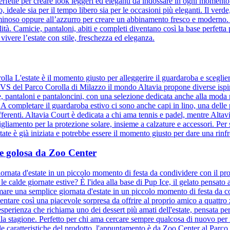
, perfette per creare look leggeri ed eleganti da indossare in ogni momento
to, ideale sia per il tempo libero sia per le occasioni più eleganti. Il ver
uminoso oppure all’azzurro per creare un abbinamento fresco e moderno. Il 
tà. Camicie, pantaloni, abiti e completi diventano così la base perfetta 
 vivere l’estate con stile, freschezza ed eleganza.
olla L'estate è il momento giusto per alleggerire il guardaroba e sceglie
 OVS del Parco Corolla di Milazzo il mondo Altavia propone diverse ispir
ie, pantaloni e pantaloncini, con una selezione dedicata anche alla moda
. A completare il guardaroba estivo ci sono anche capi in lino, una delle
ifferenti. Altavia Court è dedicata a chi ama tennis e padel, mentre Altav
bigliamento per la protezione solare, insieme a calzature e accessori. Per s
te è già iniziata e potrebbe essere il momento giusto per dare una rinfre
a e golosa da Zoo Center
ornata d'estate in un piccolo momento di festa da condividere con il pro
e calde giornate estive? È l'idea alla base di Pup Ice, il gelato pensat
mare una semplice giornata d'estate in un piccolo momento di festa da co
entare così una piacevole sorpresa da offrire al proprio amico a quattr
sperienza che richiama uno dei dessert più amati dell'estate, pensata per
la stagione. Perfetto per chi ama cercare sempre qualcosa di nuovo per 
le caratteristiche del prodotto, l'appuntamento è da Zoo Center al Parco 