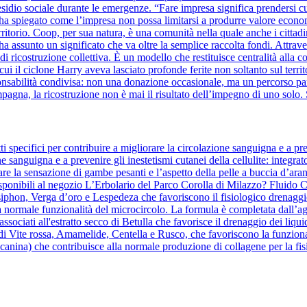
sidio sociale durante le emergenze. “Fare impresa significa prendersi cura 
ha spiegato come l’impresa non possa limitarsi a produrre valore eco
erritorio. Coop, per sua natura, è una comunità nella quale anche i cittad
a assunto un significato che va oltre la semplice raccolta fondi. Attra
o di ricostruzione collettiva. È un modello che restituisce centralità al
i il ciclone Harry aveva lasciato profonde ferite non soltanto sul territo
bilità condivisa: non una donazione occasionale, ma un percorso parte
mpagna, la ricostruzione non è mai il risultato dell’impegno di uno solo. 
 specifici per contribuire a migliorare la circolazione sanguigna e a pre
ne sanguigna e a prevenire gli inestetismi cutanei della cellulite: integrat
re la sensazione di gambe pesanti e l’aspetto della pelle a buccia d’aranc
ponibili al negozio L’Erbolario del Parco Corolla di Milazzo? Fluido Co
osiphon, Verga d’oro e Lespedeza che favoriscono il fisiologico drenaggio
a normale funzionalità del microcircolo. La formula è completata dall’agg
te, associati all'estratto secco di Betulla che favorisce il drenaggio dei 
 di Vite rossa, Amamelide, Centella e Rusco, che favoriscono la funziona
anina) che contribuisce alla normale produzione di collagene per la fisi