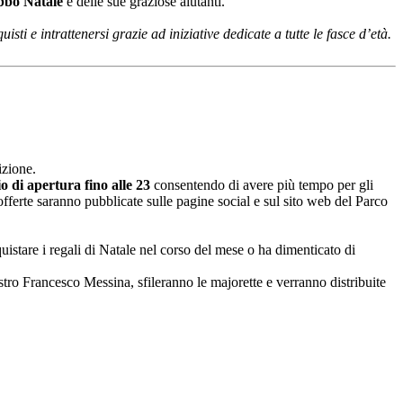
bbo Natale
e delle sue graziose aiutanti.
sti e intrattenersi grazie ad iniziative dedicate a tutte le fasce d’età.
izione.
o di apertura fino alle 23
consentendo di avere più tempo per gli
 offerte saranno pubblicate sulle pagine social e sul sito web del Parco
uistare i regali di Natale nel corso del mese o ha dimenticato di
stro Francesco Messina, sfileranno le majorette e verranno distribuite