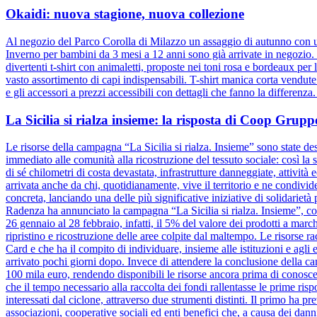
Okaidi: nuova stagione, nuova collezione
Al negozio del Parco Corolla di Milazzo un assaggio di autunno con un
Inverno per bambini da 3 mesi a 12 anni sono già arrivate in negozio. D
divertenti t-shirt con animaletti, proposte nei toni rosa e bordeaux pe
vasto assortimento di capi indispensabili. T-shirt manica corta vendut
e gli accessori a prezzi accessibili con dettagli che fanno la differenz
La Sicilia si rialza insieme: la risposta di Coop Gru
Le risorse della campagna “La Sicilia si rialza. Insieme” sono state dest
immediato alle comunità alla ricostruzione del tessuto sociale: così la s
di sé chilometri di costa devastata, infrastrutture danneggiate, attivit
arrivata anche da chi, quotidianamente, vive il territorio e ne condiv
concreta, lanciando una delle più significative iniziative di solidariet
Radenza ha annunciato la campagna “La Sicilia si rialza. Insieme”, coi
26 gennaio al 28 febbraio, infatti, il 5% del valore dei prodotti a marc
ripristino e ricostruzione delle aree colpite dal maltempo. Le risorse 
Card e che ha il compito di individuare, insieme alle istituzioni e agli e
arrivato pochi giorni dopo. Invece di attendere la conclusione dell
100 mila euro, rendendo disponibili le risorse ancora prima di conosce
che il tempo necessario alla raccolta dei fondi rallentasse le prime risp
interessati dal ciclone, attraverso due strumenti distinti. Il primo ha pr
associazioni, cooperative sociali ed enti benefici che, a causa dei danni