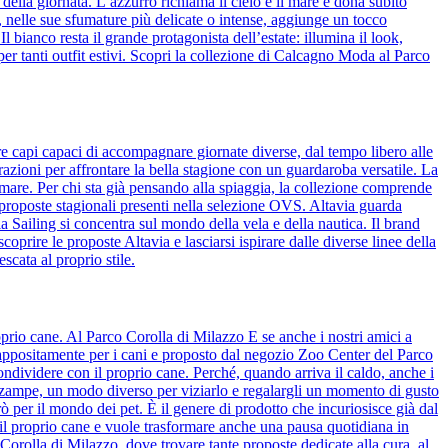
 della giornata. L’azzurro richiama il cielo e il mare e dona subito
de, nelle sue sfumature più delicate o intense, aggiunge un tocco
bianco resta il grande protagonista dell’estate: illumina il look,
per tanti outfit estivi. Scopri la collezione di Calcagno Moda al Parco
re capi capaci di accompagnare giornate diverse, dal tempo libero alle
azioni per affrontare la bella stagione con un guardaroba versatile. La
 mare. Per chi sta già pensando alla spiaggia, la collezione comprende
 proposte stagionali presenti nella selezione OVS. Altavia guarda
ia Sailing si concentra sul mondo della vela e della nautica. Il brand
coprire le proposte Altavia e lasciarsi ispirare dalle diverse linee della
scata al proprio stile.
prio cane. Al Parco Corolla di Milazzo E se anche i nostri amici a
o appositamente per i cani e proposto dal negozio Zoo Center del Parco
ndividere con il proprio cane. Perché, quando arriva il caldo, anche i
o zampe, un modo diverso per viziarlo e regalargli un momento di gusto
ò per il mondo dei pet. È il genere di prodotto che incuriosisce già dal
il proprio cane e vuole trasformare anche una pausa quotidiana in
Corolla di Milazzo, dove trovare tante proposte dedicate alla cura, al