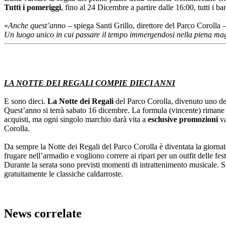
Tutti i pomeriggi
, fino al 24 Dicembre a partire dalle 16:00, tutti i 
«
Anche quest’anno
– spiega Santi Grillo, direttore del Parco Corolla 
Un luogo unico in cui passare il tempo immergendosi nella piena mag
LA NOTTE DEI REGALI COMPIE DIECI ANNI
E sono dieci.
La Notte dei Regali
del Parco Corolla, divenuto uno degl
Quest’anno si terrà sabato 16 dicembre. La formula (vincente) rimane 
acquisti, ma ogni singolo marchio darà vita a
esclusive promozioni
v
Corolla.
Da sempre la Notte dei Regali del Parco Corolla è diventata la giornata 
frugare nell’armadio e vogliono correre ai ripari per un outfit delle fes
Durante la serata sono previsti momenti di intrattenimento musicale. Si
gratuitamente le classiche caldarroste.
News correlate