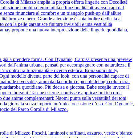
Corolla di Milazzo amplia la propria offerta lingerie con Décolleté
 collezione combina femminilità e funzionalità attraverso capi dal
 senza rinunciare al comfort e un triangolo push-up dall’allure
alità bronze e nero. Grande attenzione è stata inoltre dedicata al
o con la pelle garantisce finiture invisibili e una vestibilità
amamay propone una nuova interpretazione della lingerie quotidiana,
cia già a prendere forma. Con Dynamic, Carpisa presenta una preview
essori dall’anima urbana, pensati per accompagnare con naturalezza il
ncontro tra funzionalità e ricerca estetica. Ispirazioni utility,
o. Ogni modello diventa parte del look, con una personalità capace di
naturale e versatile, animata da cordini e piccoli dettagli color ocra.
l guardaroba quotidiano. Più decisa e giocosa, Babe sceglie invece il
pper e borsoni. Tasche esterne, coulisse e applicazioni in corda
o due anime complementari: Naomi punta sulla versatilità dei toni
guono la giornata senza imporre un’unica occasione d’uso. Con Dynamic,
egozio del Parco Corolla di Milazzo.
olla di Milazzo Freschi, luminosi e raffinati, azzurro, verde e bianco