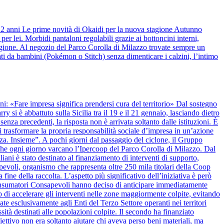
 12 anni Le prime novità di Okaidi per la nuova stagione Autunno
r lei. Morbidi pantaloni regolabili grazie ai bottoncini interni,
stagione. Al negozio del Parco Corolla di Milazzo trovate sempre un
ti da bambini (Pokémon o Stitch) senza dimenticare i calzini, l’intimo
anni: «Fare impresa significa prendersi cura del territorio» Dal sostegno
y si è abbattuto sulla Sicilia tra il 19 e il 21 gennaio, lasciando dietro
nza precedenti, la risposta non è arrivata soltanto dalle istituzioni. È
 trasformare la propria responsabilità sociale d’impresa in un’azione
alza. Insieme”. A pochi giorni dal passaggio del ciclone, il Gruppo
 che ogni giorno varcano l’Ipercoop del Parco Corolla di Milazzo. Dal
iani è stato destinato al finanziamento di interventi di supporto,
apevoli, organismo che rappresenta oltre 250 mila titolari della Coop
 fine della raccolta. L’aspetto più significativo dell’iniziativa è però
onsumatori Consapevoli hanno deciso di anticipare immediatamente
 di accelerare gli interventi nelle zone maggiormente colpite, evitando
ate esclusivamente agli Enti del Terzo Settore operanti nei territori
ssità destinati alle popolazioni colpite. Il secondo ha finanziato
biettivo non era soltanto aiutare chi aveva perso beni materiali, ma