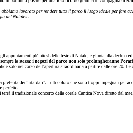
bambini potranno posare per una foto ricordo gratuita in compagnia di
Ba
–
abbiamo lavorato per rendere tutto il parco il luogo ideale per fare acqui
ia del Natale
».
i appuntamenti più attesi delle feste di Natale, è giunta alla decima ed
sempre la stessa:
i negozi del parco non solo prolungheranno l’orari
alide solo nel corso dell’apertura straordinaria a partire dalle ore 20. Le
preferita dei “ritardari”. Tutti coloro che sono troppi impegnati per acq
te perfetto.
 terrà il tradizionale concerto della corale Cantica Nova diretto dal mae