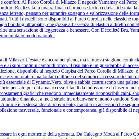
za e comfort. Al Parco Corolla di Milazzo Il negozio Yamamay del Parco 
comfort. Realizzata in una raffinata charmeuse lucida ed elasticizzata, la
a ferretto, pensato per garantire sostegno e valorizzazione delle forme
ati. Tutti i modelli sono disponibili al Parco Corolla nelle classiche ton
ia bonding ultrapiatta, che grazie all’assenza di elastici a diretto contatt
o inoltre una sensazione di leggerezza e benessere. Con Décolleté Bra, Y
femminilità in modo naturale.
la di Milazzo L’estate è ancora nel pieno, ma la nuova stagione comin
a e ai suoi continui cambi di ritmo. Il risultato è un guardaroba di acc
lezione, disponibile al negozio Carpisa del Parco Corolla di Milazzo, è l’i
orse e zaini pratici, ma lontani dall’idea del semplice accessorio tecnic
to più essenziale di Dynamic.Nero, oliva e sabbia costruiscono una palette 
ilibrio pensato per chi ama accessori facili da indossare e da inserire ne
accostamenti grafici che rendono immediatamente riconoscibili zaini, sho
’attitudine dinamica, a metà strada tra urbanwear e mondo outdoor. Son
e. A unirle è la stessa idea di movimento, tradotta in accessori che se
ollezione trasversale, funzionale e contemporanea, già disponibile al n
 indossare in ogni momento della giornata. Da Calcagno Moda al Parco Cor