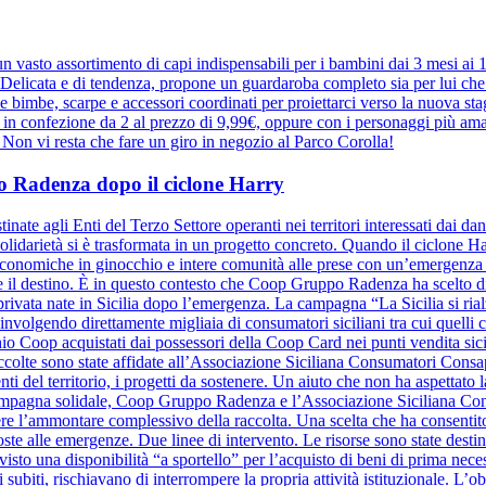
 vasto assortimento di capi indispensabili per i bambini dai 3 mesi ai
elicata e di tendenza, propone un guardaroba completo sia per lui che pe
r le bimbe, scarpe e accessori coordinati per proiettarci verso la nuova 
e in confezione da 2 al prezzo di 9,99€, oppure con i personaggi più ama
a. Non vi resta che fare un giro in negozio al Parco Corolla!
ppo Radenza dopo il ciclone Harry
inate agli Enti del Terzo Settore operanti nei territori interessati dai d
olidarietà si è trasformata in un progetto concreto. Quando il ciclone Harr
à economiche in ginocchio e intere comunità alle prese con un’emergenza se
ide il destino. È in questo contesto che Coop Gruppo Radenza ha scelto di
à privata nate in Sicilia dopo l’emergenza. La campagna “La Sicilia si ri
nvolgendo direttamente migliaia di consumatori siciliani tra cui quelli
hio Coop acquistati dai possessori della Coop Card nei punti vendita sicil
raccolte sono state affidate all’Associazione Siciliana Consumatori Cons
nti del territorio, i progetti da sostenere. Un aiuto che non ha aspettato la
a campagna solidale, Coop Gruppo Radenza e l’Associazione Siciliana C
re l’ammontare complessivo della raccolta. Una scelta che ha consentito
oste alle emergenze. Due linee di intervento. Le risorse sono state destin
evisto una disponibilità “a sportello” per l’acquisto di beni di prima nece
 subiti, rischiavano di interrompere la propria attività istituzionale. L’o