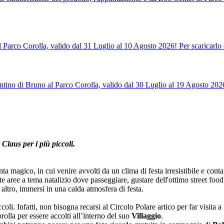
l Parco Corolla, valido dal 31 Luglio al 10 Agosto 2026! Per scaricarlo 
tino di Bruno al Parco Corolla, valido dal 30 Luglio al 19 Agosto 2026!
a Claus per i più piccoli.
a magico, in cui venire avvolti da un clima di festa irresistibile e cont
e aree a tema natalizio dove passeggiare, gustare dell'ottimo street food 
to altro, immersi in una calda atmosfera di festa.
li. Infatti, non bisogna recarsi al Circolo Polare artico per far visita a
olla per essere accolti all’interno del suo
Villaggio
.