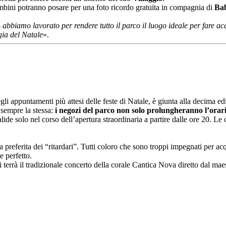
bambini potranno posare per una foto ricordo gratuita in compagnia di
Ba
–
abbiamo lavorato per rendere tutto il parco il luogo ideale per fare acqui
ia del Natale
».
i appuntamenti più attesi delle feste di Natale, è giunta alla decima ed
sempre la stessa:
i negozi del parco non solo prolungheranno l’orari
alide solo nel corso dell’apertura straordinaria a partire dalle ore 20. Le
preferita dei “ritardari”. Tutti coloro che sono troppi impegnati per acq
te perfetto.
 terrà il tradizionale concerto della corale Cantica Nova diretto dal mae