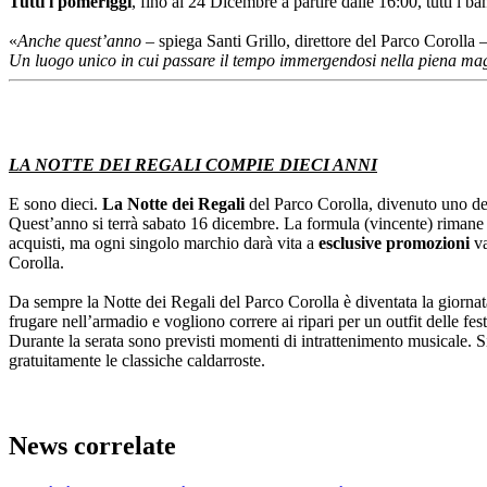
Tutti i pomeriggi
, fino al 24 Dicembre a partire dalle 16:00, tutti i 
«
Anche quest’anno
– spiega Santi Grillo, direttore del Parco Corolla 
Un luogo unico in cui passare il tempo immergendosi nella piena mag
LA NOTTE DEI REGALI COMPIE DIECI ANNI
E sono dieci.
La Notte dei Regali
del Parco Corolla, divenuto uno degl
Quest’anno si terrà sabato 16 dicembre. La formula (vincente) rimane 
acquisti, ma ogni singolo marchio darà vita a
esclusive promozioni
v
Corolla.
Da sempre la Notte dei Regali del Parco Corolla è diventata la giornata 
frugare nell’armadio e vogliono correre ai ripari per un outfit delle fes
Durante la serata sono previsti momenti di intrattenimento musicale. Si
gratuitamente le classiche caldarroste.
News correlate