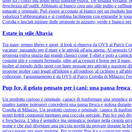
sono tra i colori più amati della stagione estiva. Tre tonalità versatili
freschezza all’outfit. Abbinato al bianco crea uno stile pulito e raffina
naturale e originale. Può essere accostato al bianco per un risultato l
valorizza l’abbronzatura e si combina facilmente con entrambe le tonali
Corolla e lasciati ispirare dalle proposte in azzurro, verde e bianco per
Estate in stile Altavia
Tra mare, tempo libero e sport, il look si rinnova da OVS al Parco Cor
vacanze, passando per il mare e le attività all'aria aperta. Al negozio
proposta estiva spazia dai grandi classici come T-shirt e polo a camic
costumi slip e costumi bermuda, oltre ad accessori e borse per il mare
inoltre al mondo dello sport con linee pensate per attività e passioni d
propone inoltre capi legati all'hiking e all'outdoor, al ciclismo e all'ab
collezione, l'appuntamento è da OVS al Parco Corolla di Milazzo: l'esta
Pup Ice, il gelato pensato per i cani: una pausa fresc
Un prodotto curioso e originale, capace di trasformare una semplice gi
quattro zampe potessero concedersi una pausa fresca e golosa durante l
Corolla di Milazzo. Un prodotto curioso e originale, capace di trasfor
nostri fedeli compagni meritano una coccola speciale. Pup Ice può div
e freschezza. L'idea è semplice ma simpatica: portare nella ciotola un'e
nome e che può diventare una piccola novità da provare durante la bel
un'occasione per stare insieme. Per scoprire Pup Ice e conoscere tutte 