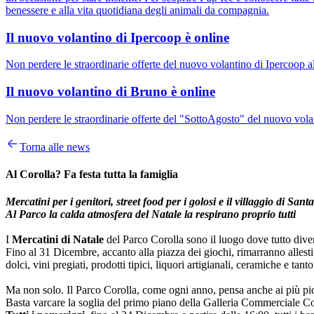
benessere e alla vita quotidiana degli animali da compagnia.
Il nuovo volantino di Ipercoop è online
Non perdere le straordinarie offerte del nuovo volantino di Ipercoop a
Il nuovo volantino di Bruno è online
Non perdere le straordinarie offerte del "SottoAgosto" del nuovo volan
Torna alle news
Al Corolla? Fa festa tutta la famiglia
Mercatini per i genitori, street food per i golosi e il villaggio di Sant
Al Parco la calda atmosfera del Natale la respirano proprio tutti
I
Mercatini di Natale
del Parco Corolla sono il luogo dove tutto divent
Fino al 31 Dicembre, accanto alla piazza dei giochi, rimarranno allestit
dolci, vini pregiati, prodotti tipici, liquori artigianali, ceramiche e tan
Ma non solo. Il Parco Corolla, come ogni anno, pensa anche ai più picco
Basta varcare la soglia del primo piano della Galleria Commerciale Cor