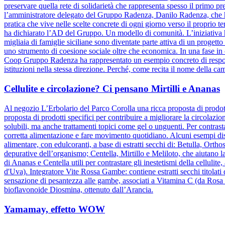
preservare quella rete di solidarietà che rappresenta spesso il primo pre
l’amministratore delegato del Gruppo Radenza, Danilo Radenza, che 
pratica che vive nelle scelte concrete di ogni giorno verso il proprio t
ha dichiarato l’AD del Gruppo. Un modello di comunità. L’iniziativa h
migliaia di famiglie siciliane sono diventate parte attiva di un progett
uno strumento di coesione sociale oltre che economica. In una fase in cu
Coop Gruppo Radenza ha rappresentato un esempio concreto di responsa
istituzioni nella stessa direzione. Perché, come recita il nome della ca
Cellulite e circolazione? Ci pensano Mirtilli e Ananas
Al negozio L’Erbolario del Parco Corolla una ricca proposta di prodotti
proposta di prodotti specifici per contribuire a migliorare la circolazio
solubili, ma anche trattamenti topici come gel o unguenti. Per contrasta
corretta alimentazione e fare movimento quotidiano. Alcuni esempi dis
alimentare, con edulcoranti, a base di estratti secchi di: Betulla, Orth
depurative dell’organismo; Centella, Mirtillo e Meliloto, che aiutano l
di Ananas e Centella utili per contrastare gli inestetismi della celluli
d'Uva). Integratore Vite Rossa Gambe: contiene estratti secchi titolati
sensazione di pesantezza alle gambe, associati a Vitamina C (da Rosa c
bioflavonoide Diosmina, ottenuto dall’Arancia.
Yamamay, effetto WOW