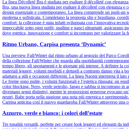
La linea Décolleté Bra è studiata per esaltare il décolleté con elegan
Bra, una nuova linea studiata per esaltare il décolleté con eleganza e 
design essenziale e contemporaneo. La linea comprende un push-up senz
moderna e sofisticata. Completano la proposta slip e brasiliana, coordin
comfort: la collezione è stata infatti sviluppata con l’innovativa tecnolog
impeccabile sotto ogni outfit, spalline e ganci ultrapiatti, assicuran
dove estetica, innovazione e comfort si incontrano per valorizzare la 
Ritmo Urbano, Carpisa presenta ‘Dynamic’
Una preview Fall/Winter dal ritmo urbano al negozio del Parco Corol
della collezione Fall/Winter che guarda alla quotidianità contemporane
tempo libero, gli spostamenti e le giornate più intense. A definire la col
materiali leggeri, volumi morbidi e dettagli a contrasto danno vita a b
adattarsi a stili e occasioni differenti. La linea Naomi interpreta il la
Le forme sono pulite, i volumi funzionali e l’estetica rilassata: un equ
color blocking. Nero, verde petrolio, fango e sabbia si incontrano in 
diventano segni distintivi, mentre le proporzioni generose evocano un
neutri, Babe porta nella stagione una nota più energica e sperimental
Carpisa anticipa così il nuovo guardaroba Fall/Winter attraverso una c
Azzurro, verde e bianco: i colori dell’estate
Tre tonalità versatili, perfette per creare look leggeri ed eleganti da