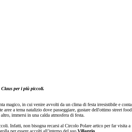
a Claus per i più piccoli.
a magico, in cui venire avvolti da un clima di festa irresistibile e cont
e aree a tema natalizio dove passeggiare, gustare dell'ottimo street food 
to altro, immersi in una calda atmosfera di festa.
li. Infatti, non bisogna recarsi al Circolo Polare artico per far visita a
olla per essere accolti all’interno del suo
Villaggio
.