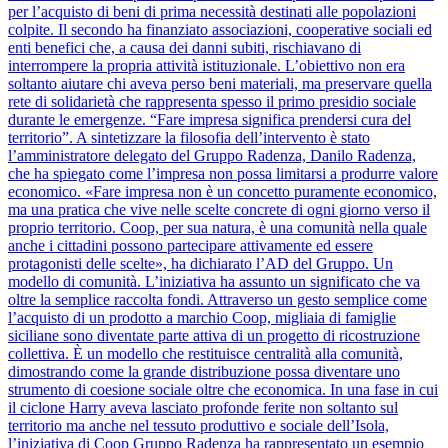
per l’acquisto di beni di prima necessità destinati alle popolazioni
colpite. Il secondo ha finanziato associazioni, cooperative sociali ed
enti benefici che, a causa dei danni subiti, rischiavano di
interrompere la propria attività istituzionale. L’obiettivo non era
soltanto aiutare chi aveva perso beni materiali, ma preservare quella
rete di solidarietà che rappresenta spesso il primo presidio sociale
durante le emergenze. “Fare impresa significa prendersi cura del
territorio”. A sintetizzare la filosofia dell’intervento è stato
l’amministratore delegato del Gruppo Radenza, Danilo Radenza,
che ha spiegato come l’impresa non possa limitarsi a produrre valore
economico. «Fare impresa non è un concetto puramente economico,
ma una pratica che vive nelle scelte concrete di ogni giorno verso il
proprio territorio. Coop, per sua natura, è una comunità nella quale
anche i cittadini possono partecipare attivamente ed essere
protagonisti delle scelte», ha dichiarato l’AD del Gruppo. Un
modello di comunità. L’iniziativa ha assunto un significato che va
oltre la semplice raccolta fondi. Attraverso un gesto semplice come
l’acquisto di un prodotto a marchio Coop, migliaia di famiglie
siciliane sono diventate parte attiva di un progetto di ricostruzione
collettiva. È un modello che restituisce centralità alla comunità,
dimostrando come la grande distribuzione possa diventare uno
strumento di coesione sociale oltre che economica. In una fase in cui
il ciclone Harry aveva lasciato profonde ferite non soltanto sul
territorio ma anche nel tessuto produttivo e sociale dell’Isola,
l’iniziativa di Coop Gruppo Radenza ha rappresentato un esempio