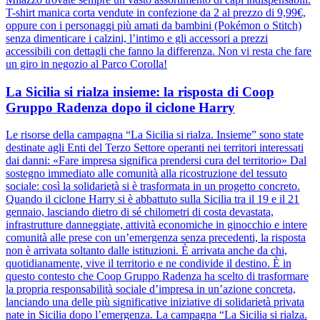
T-shirt manica corta vendute in confezione da 2 al prezzo di 9,99€,
oppure con i personaggi più amati da bambini (Pokémon o Stitch)
senza dimenticare i calzini, l’intimo e gli accessori a prezzi
accessibili con dettagli che fanno la differenza. Non vi resta che fare
un giro in negozio al Parco Corolla!
La Sicilia si rialza insieme: la risposta di Coop
Gruppo Radenza dopo il ciclone Harry
Le risorse della campagna “La Sicilia si rialza. Insieme” sono state
destinate agli Enti del Terzo Settore operanti nei territori interessati
dai danni: «Fare impresa significa prendersi cura del territorio» Dal
sostegno immediato alle comunità alla ricostruzione del tessuto
sociale: così la solidarietà si è trasformata in un progetto concreto.
Quando il ciclone Harry si è abbattuto sulla Sicilia tra il 19 e il 21
gennaio, lasciando dietro di sé chilometri di costa devastata,
infrastrutture danneggiate, attività economiche in ginocchio e intere
comunità alle prese con un’emergenza senza precedenti, la risposta
non è arrivata soltanto dalle istituzioni. È arrivata anche da chi,
quotidianamente, vive il territorio e ne condivide il destino. È in
questo contesto che Coop Gruppo Radenza ha scelto di trasformare
la propria responsabilità sociale d’impresa in un’azione concreta,
lanciando una delle più significative iniziative di solidarietà privata
nate in Sicilia dopo l’emergenza. La campagna “La Sicilia si rialza.