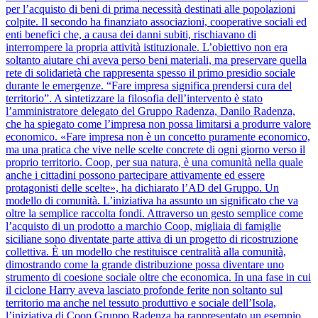
per l’acquisto di beni di prima necessità destinati alle popolazioni
colpite. Il secondo ha finanziato associazioni, cooperative sociali ed
enti benefici che, a causa dei danni subiti, rischiavano di
interrompere la propria attività istituzionale. L’obiettivo non era
soltanto aiutare chi aveva perso beni materiali, ma preservare quella
rete di solidarietà che rappresenta spesso il primo presidio sociale
durante le emergenze. “Fare impresa significa prendersi cura del
territorio”. A sintetizzare la filosofia dell’intervento è stato
l’amministratore delegato del Gruppo Radenza, Danilo Radenza,
che ha spiegato come l’impresa non possa limitarsi a produrre valore
economico. «Fare impresa non è un concetto puramente economico,
ma una pratica che vive nelle scelte concrete di ogni giorno verso il
proprio territorio. Coop, per sua natura, è una comunità nella quale
anche i cittadini possono partecipare attivamente ed essere
protagonisti delle scelte», ha dichiarato l’AD del Gruppo. Un
modello di comunità. L’iniziativa ha assunto un significato che va
oltre la semplice raccolta fondi. Attraverso un gesto semplice come
l’acquisto di un prodotto a marchio Coop, migliaia di famiglie
siciliane sono diventate parte attiva di un progetto di ricostruzione
collettiva. È un modello che restituisce centralità alla comunità,
dimostrando come la grande distribuzione possa diventare uno
strumento di coesione sociale oltre che economica. In una fase in cui
il ciclone Harry aveva lasciato profonde ferite non soltanto sul
territorio ma anche nel tessuto produttivo e sociale dell’Isola,
l’iniziativa di Coop Gruppo Radenza ha rappresentato un esempio