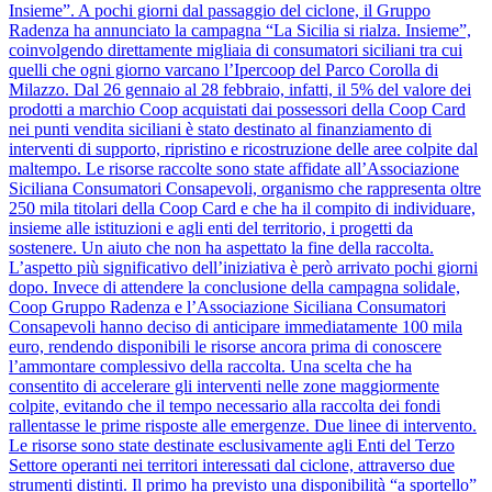
Insieme”. A pochi giorni dal passaggio del ciclone, il Gruppo
Radenza ha annunciato la campagna “La Sicilia si rialza. Insieme”,
coinvolgendo direttamente migliaia di consumatori siciliani tra cui
quelli che ogni giorno varcano l’Ipercoop del Parco Corolla di
Milazzo. Dal 26 gennaio al 28 febbraio, infatti, il 5% del valore dei
prodotti a marchio Coop acquistati dai possessori della Coop Card
nei punti vendita siciliani è stato destinato al finanziamento di
interventi di supporto, ripristino e ricostruzione delle aree colpite dal
maltempo. Le risorse raccolte sono state affidate all’Associazione
Siciliana Consumatori Consapevoli, organismo che rappresenta oltre
250 mila titolari della Coop Card e che ha il compito di individuare,
insieme alle istituzioni e agli enti del territorio, i progetti da
sostenere. Un aiuto che non ha aspettato la fine della raccolta.
L’aspetto più significativo dell’iniziativa è però arrivato pochi giorni
dopo. Invece di attendere la conclusione della campagna solidale,
Coop Gruppo Radenza e l’Associazione Siciliana Consumatori
Consapevoli hanno deciso di anticipare immediatamente 100 mila
euro, rendendo disponibili le risorse ancora prima di conoscere
l’ammontare complessivo della raccolta. Una scelta che ha
consentito di accelerare gli interventi nelle zone maggiormente
colpite, evitando che il tempo necessario alla raccolta dei fondi
rallentasse le prime risposte alle emergenze. Due linee di intervento.
Le risorse sono state destinate esclusivamente agli Enti del Terzo
Settore operanti nei territori interessati dal ciclone, attraverso due
strumenti distinti. Il primo ha previsto una disponibilità “a sportello”