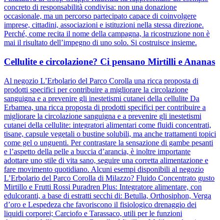
concreto di responsabilità condivisa: non una donazione
occasionale, ma un percorso partecipato capace di coinvolgere
imprese, cittadini, associazioni e istituzioni nella stessa direzione.
Perché, come recita il nome della campagna, la ricostruzione non è
mai il risultato dell’impegno di uno solo. Si costruisce insieme.
Cellulite e circolazione? Ci pensano Mirtilli e Ananas
Al negozio L’Erbolario del Parco Corolla una ricca proposta di
prodotti specifici per contribuire a migliorare la circolazione
sanguigna e a prevenire gli inestetismi cutanei della cellulite Da
Erbamea, una ricca proposta di prodotti specifici per contribuire a
migliorare la circolazione sanguigna e a prevenire gli inestetismi
cutanei della cellulite: integratori alimentari come fluidi concentrati,
tisane, capsule vegetali o bustine solubili, ma anche trattamenti topici
come gel o unguenti. Per contrastare la sensazione di gambe pesanti
e l’aspetto della pelle a buccia d’arancia, è inoltre importante
adottare uno stile di vita sano, seguire una corretta alimentazione e
fare movimento quotidiano. Alcuni esempi disponibili al negozio
L’Erbolario del Parco Corolla di Milazzo? Fluido Concentrato gusto
Mirtillo e Frutti Rossi Puradren Plus: Integratore alimentare, con
edulcoranti, a base di estratti secchi di: Betulla, Orthosiphon, Verga
d’oro e Lespedeza che favoriscono il fisiologico drenaggio dei
liquidi corporei; Carciofo e Tarassaco, utili per le funzioni