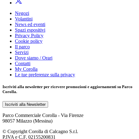
Negozi
Volantini
News ed eventi
Spazi espositivi
Privacy Policy
Cookie policy
Il parco
Servizi
Dove siamo / Orari
Contatti
My Corolla
Le tue preferenze sulla privacy
Iscriviti alla
newsletter
per ricevere promozioni e aggiornamenti su Parco
Corolla.
Iscriviti alla Newsletter
Parco Commerciale Corolla - Via Firenze
98057 Milazzo (Messina)
© Copyright Corolla di Calcagno S.r.l.
P.IVA e C.F. 02155200831