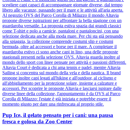
scegliere capi capaci di accompagnare giornate diverse, dal tempo
libero alle vacanze, passando per il mare e le attività all'aria aperta.
Al negozio OVS del Parco Corolla di Milazzo il mondo Altavia
propone diverse ispirazioni per affrontare la bella stagione con un
guardaroba versatile. La proposta estiva spazia dai grandi classici
come T-shirt e polo a camicie, pantaloni e pantaloncini, con una
selezione dedicata anche alla moda mare. Per chi sta già pensando
alla spiaggia, la collezione comprende costumi slip e costumi
bermuda, oltre ad accessori e borse per il mare. A completare il
guardaroba estivo ci sono anche capi in lino, una delle proposte
stagionali presenti nella selezione OVS. Altavia guarda inoltre al
mondo dello sport con linee pensate per attività e passioni differenti.
Altavia Court è dedicata a chi ama tennis e padel, mentre Altavia
Sailing si concentra sul mondo della vela e della nautica. Il brand
propone inoltre capi legati all'hiking e all'outdoor, al ciclismo e
all'abbigliamento per la protezione solare, insieme a calzature e
accessori. Per scoprire le proposte Altavia e lasciarsi ispirare dalle
diverse linee della collezione, l'appuntamento è da OVS al Parco
Corolla di Milazzo: l'estate è già iniziata e potrebbe essere il
momento giusto per dare una rinfrescata al proprio stile.
Pup Ice, il gelato pensato per i cani: una pausa
fresca e golosa da Zoo Center