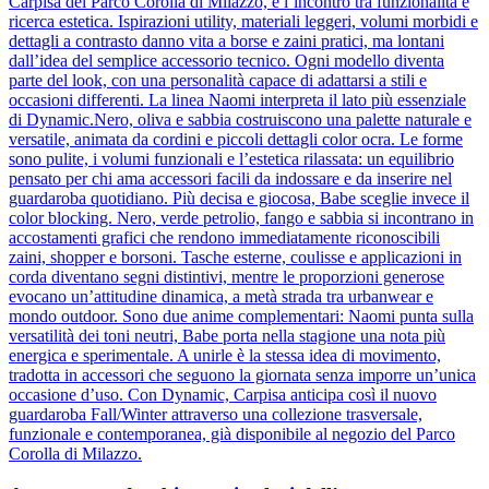
Carpisa del Parco Corolla di Milazzo, è l’incontro tra funzionalità e
ricerca estetica. Ispirazioni utility, materiali leggeri, volumi morbidi e
dettagli a contrasto danno vita a borse e zaini pratici, ma lontani
dall’idea del semplice accessorio tecnico. Ogni modello diventa
parte del look, con una personalità capace di adattarsi a stili e
occasioni differenti. La linea Naomi interpreta il lato più essenziale
di Dynamic.Nero, oliva e sabbia costruiscono una palette naturale e
versatile, animata da cordini e piccoli dettagli color ocra. Le forme
sono pulite, i volumi funzionali e l’estetica rilassata: un equilibrio
pensato per chi ama accessori facili da indossare e da inserire nel
guardaroba quotidiano. Più decisa e giocosa, Babe sceglie invece il
color blocking. Nero, verde petrolio, fango e sabbia si incontrano in
accostamenti grafici che rendono immediatamente riconoscibili
zaini, shopper e borsoni. Tasche esterne, coulisse e applicazioni in
corda diventano segni distintivi, mentre le proporzioni generose
evocano un’attitudine dinamica, a metà strada tra urbanwear e
mondo outdoor. Sono due anime complementari: Naomi punta sulla
versatilità dei toni neutri, Babe porta nella stagione una nota più
energica e sperimentale. A unirle è la stessa idea di movimento,
tradotta in accessori che seguono la giornata senza imporre un’unica
occasione d’uso. Con Dynamic, Carpisa anticipa così il nuovo
guardaroba Fall/Winter attraverso una collezione trasversale,
funzionale e contemporanea, già disponibile al negozio del Parco
Corolla di Milazzo.