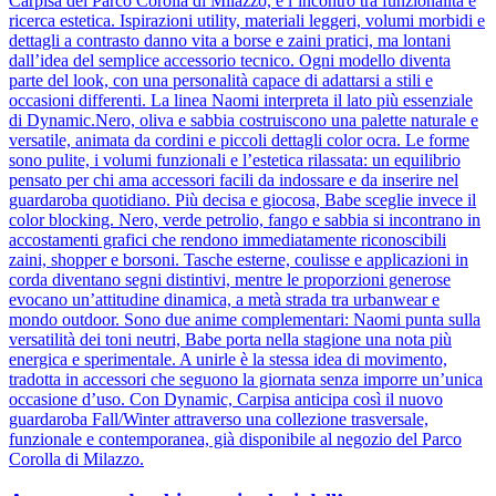
Carpisa del Parco Corolla di Milazzo, è l’incontro tra funzionalità e
ricerca estetica. Ispirazioni utility, materiali leggeri, volumi morbidi e
dettagli a contrasto danno vita a borse e zaini pratici, ma lontani
dall’idea del semplice accessorio tecnico. Ogni modello diventa
parte del look, con una personalità capace di adattarsi a stili e
occasioni differenti. La linea Naomi interpreta il lato più essenziale
di Dynamic.Nero, oliva e sabbia costruiscono una palette naturale e
versatile, animata da cordini e piccoli dettagli color ocra. Le forme
sono pulite, i volumi funzionali e l’estetica rilassata: un equilibrio
pensato per chi ama accessori facili da indossare e da inserire nel
guardaroba quotidiano. Più decisa e giocosa, Babe sceglie invece il
color blocking. Nero, verde petrolio, fango e sabbia si incontrano in
accostamenti grafici che rendono immediatamente riconoscibili
zaini, shopper e borsoni. Tasche esterne, coulisse e applicazioni in
corda diventano segni distintivi, mentre le proporzioni generose
evocano un’attitudine dinamica, a metà strada tra urbanwear e
mondo outdoor. Sono due anime complementari: Naomi punta sulla
versatilità dei toni neutri, Babe porta nella stagione una nota più
energica e sperimentale. A unirle è la stessa idea di movimento,
tradotta in accessori che seguono la giornata senza imporre un’unica
occasione d’uso. Con Dynamic, Carpisa anticipa così il nuovo
guardaroba Fall/Winter attraverso una collezione trasversale,
funzionale e contemporanea, già disponibile al negozio del Parco
Corolla di Milazzo.