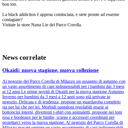
bon ton.
La black addiction è appena cominciata, e siete pronte ad esserne
contagiate?
Visitate lo store Nuna Lie del Parco Corolla.
News correlate
Okaidi: nuova stagione, nuova collezione
Al negozio del Parco Corolla di Milazzo un assaggio di autunno con
un vasto assortimento di capi indispensabili per i bambini dai 3 mesi
ai 12 anni Le prime novità di Okaidi per la nuova stagione Autunno
Inverno per bambini da 3 mesi a 12 anni sono già arrivate in
negozio. Delicata e di tendenza, propone un guardaroba completo
sia per lui che per lei. Morbidi pantaloni regolabili grazie ai
bottoncini interni, divertenti t-shirt con animaletti, proposte nei toni
rosa e bordeaux per le bimbe, scarpe e accessori coordinati per
proiettarci verso la nuova stagione. Al negozio del Parco Corolla di
Milazzo trovate sempre un vasto assortimento di capi indispensabili.