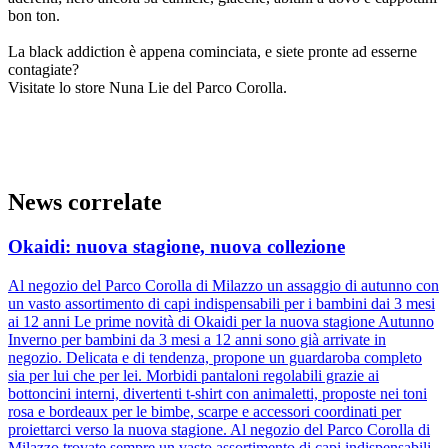
bon ton.
La black addiction è appena cominciata, e siete pronte ad esserne
contagiate?
Visitate lo store Nuna Lie del Parco Corolla.
News correlate
Okaidi: nuova stagione, nuova collezione
Al negozio del Parco Corolla di Milazzo un assaggio di autunno con
un vasto assortimento di capi indispensabili per i bambini dai 3 mesi
ai 12 anni Le prime novità di Okaidi per la nuova stagione Autunno
Inverno per bambini da 3 mesi a 12 anni sono già arrivate in
negozio. Delicata e di tendenza, propone un guardaroba completo
sia per lui che per lei. Morbidi pantaloni regolabili grazie ai
bottoncini interni, divertenti t-shirt con animaletti, proposte nei toni
rosa e bordeaux per le bimbe, scarpe e accessori coordinati per
proiettarci verso la nuova stagione. Al negozio del Parco Corolla di
Milazzo trovate sempre un vasto assortimento di capi indispensabili.