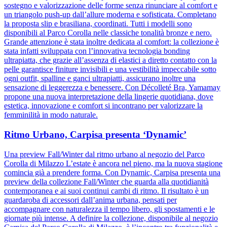
sostegno e valorizzazione delle forme senza rinunciare al comfort e
un triangolo push-up dall’allure moderna e sofisticata. Completano
la proposta slip e brasiliana, coordinati. Tutti i modelli sono
disponibili al Parco Corolla nelle classiche tonalità bronze e nero.
Grande attenzione è stata inoltre dedicata al comfort: la collezione è
stata infatti sviluppata con l’innovativa tecnologia bonding
ultrapiatta, che grazie all’assenza di elastici a diretto contatto con la
pelle garantisce finiture invisibili e una vestibilità impeccabile sotto
ogni outfit, spalline e ganci ultrapiatti, assicurano inoltre una
sensazione di leggerezza e benessere. Con Décolleté Bra, Yamamay
propone una nuova interpretazione della lingerie quotidiana, dove
estetica, innovazione e comfort si incontrano per valorizzare la
femminilità in modo naturale.
Ritmo Urbano, Carpisa presenta ‘Dynamic’
Una preview Fall/Winter dal ritmo urbano al negozio del Parco
Corolla di Milazzo L’estate è ancora nel pieno, ma la nuova stagione
comincia già a prendere forma. Con Dynamic, Carpisa presenta una
preview della collezione Fall/Winter che guarda alla quotidianità
contemporanea e ai suoi continui cambi di ritmo. Il risultato è un
guardaroba di accessori dall’anima urbana, pensati per
accompagnare con naturalezza il tempo libero, gli spostamenti e le
giornate più intense. A definire la collezione, disponibile al negozio