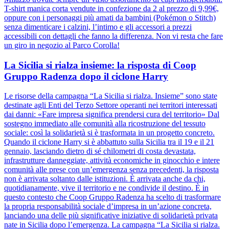
T-shirt manica corta vendute in confezione da 2 al prezzo di 9,99€,
oppure con i personaggi più amati da bambini (Pokémon o Stitch)
senza dimenticare i calzini, l’intimo e gli accessori a prezzi
accessibili con dettagli che fanno la differenza. Non vi resta che fare
un giro in negozio al Parco Corolla!
La Sicilia si rialza insieme: la risposta di Coop
Gruppo Radenza dopo il ciclone Harry
Le risorse della campagna “La Sicilia si rialza. Insieme” sono state
destinate agli Enti del Terzo Settore operanti nei territori interessati
dai danni: «Fare impresa significa prendersi cura del territorio» Dal
sostegno immediato alle comunità alla ricostruzione del tessuto
sociale: così la solidarietà si è trasformata in un progetto concreto.
Quando il ciclone Harry si è abbattuto sulla Sicilia tra il 19 e il 21
gennaio, lasciando dietro di sé chilometri di costa devastata,
infrastrutture danneggiate, attività economiche in ginocchio e intere
comunità alle prese con un’emergenza senza precedenti, la risposta
non è arrivata soltanto dalle istituzioni. È arrivata anche da chi,
quotidianamente, vive il territorio e ne condivide il destino. È in
questo contesto che Coop Gruppo Radenza ha scelto di trasformare
la propria responsabilità sociale d’impresa in un’azione concreta,
lanciando una delle più significative iniziative di solidarietà privata
nate in Sicilia dopo l’emergenza. La campagna “La Sicilia si rialza.