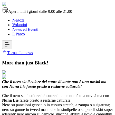
Aperti tutti i giorni dalle 9:00 alle 21:00
Negozi
Volantini
News ed Eventi
Il Parco
Torna alle news
More than just Black!
Che il nero sia il colore del cuore di tante non è una novità ma
con Nuna Lie farete presto a restarne catturate!
Che il nero sia il colore del cuore di tante non è una novità ma con
Nuna Lie
farete presto a restarne catturate!
Nero su pantaloni gessati o in tessuto stretch, a zampa o a sigaretta;
nero su gonne in tweed ma anche in similpelle o su pencil skirt super
aderenti; nero ancora su camicie, giacche, abitini a uovo e cappottini