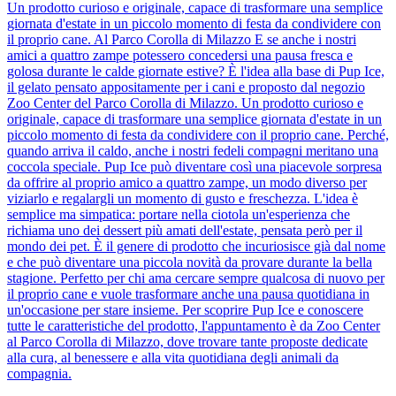
Un prodotto curioso e originale, capace di trasformare una semplice
giornata d'estate in un piccolo momento di festa da condividere con
il proprio cane. Al Parco Corolla di Milazzo E se anche i nostri
amici a quattro zampe potessero concedersi una pausa fresca e
golosa durante le calde giornate estive? È l'idea alla base di Pup Ice,
il gelato pensato appositamente per i cani e proposto dal negozio
Zoo Center del Parco Corolla di Milazzo. Un prodotto curioso e
originale, capace di trasformare una semplice giornata d'estate in un
piccolo momento di festa da condividere con il proprio cane. Perché,
quando arriva il caldo, anche i nostri fedeli compagni meritano una
coccola speciale. Pup Ice può diventare così una piacevole sorpresa
da offrire al proprio amico a quattro zampe, un modo diverso per
viziarlo e regalargli un momento di gusto e freschezza. L'idea è
semplice ma simpatica: portare nella ciotola un'esperienza che
richiama uno dei dessert più amati dell'estate, pensata però per il
mondo dei pet. È il genere di prodotto che incuriosisce già dal nome
e che può diventare una piccola novità da provare durante la bella
stagione. Perfetto per chi ama cercare sempre qualcosa di nuovo per
il proprio cane e vuole trasformare anche una pausa quotidiana in
un'occasione per stare insieme. Per scoprire Pup Ice e conoscere
tutte le caratteristiche del prodotto, l'appuntamento è da Zoo Center
al Parco Corolla di Milazzo, dove trovare tante proposte dedicate
alla cura, al benessere e alla vita quotidiana degli animali da
compagnia.