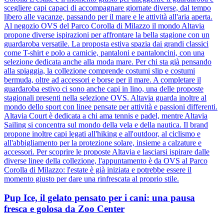
scegliere capi capaci di accompagnare giornate diverse, dal tempo
libero alle vacanze, passando per il mare e le attività all'aria aperta.
Al negozio OVS del Parco Corolla di Milazzo il mondo Altavia
propone diverse ispirazioni per affrontare la bella stagione con un
guardaroba versatile. La proposta estiva spazia dai grandi classici
come T-shirt e polo a camicie, pantaloni e pantaloncini, con una
selezione dedicata anche alla moda mare. Per chi sta già pensando
alla spiaggia, la collezione comprende costumi slip e costumi
bermuda, oltre ad accessori e borse per il mare. A completare il
guardaroba estivo ci sono anche capi in lino, una delle proposte
stagionali presenti nella selezione OVS. Altavia guarda inoltre al
mondo dello sport con linee pensate per attività e passioni differenti.
Altavia Court è dedicata a chi ama tennis e padel, mentre Altavia
Sailing si concentra sul mondo della vela e della nautica. Il brand
propone inoltre capi legati all'hiking e all'outdoor, al ciclismo e
all'abbigliamento per la protezione solare, insieme a calzature e
accessori. Per scoprire le proposte Altavia e lasciarsi ispirare dalle
diverse linee della collezione, l'appuntamento è da OVS al Parco
Corolla di Milazzo: l'estate è già iniziata e potrebbe essere il
momento giusto per dare una rinfrescata al proprio stile.
Pup Ice, il gelato pensato per i cani: una pausa
fresca e golosa da Zoo Center