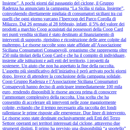
Insieme”. A pochi giorni dal passaggio del ciclone, il Gruppo
Radenza ha annunciato la campagna “La Sicilia si rialza. Insieme”,
coinvolgendo direttamente migliaia di consumatori siciliani tra cui
quelli che ogni giorno varcano l’Ipercoop del Parco Corolla di
Milazzo. Dal 26 gennaio al 28 febbraio, infatti, il 5% del valore dei
prodotti a marchio Coop acquistati dai possessori della Coop Card
nei punti vendita siciliani è stato destinato al finanziamento di
interventi di supporto, ripristino e ricostruzione delle aree colpite dal
maltempo. Le risorse raccolte sono state affidate all’Associazione
Siciliana Consumatori Consapevoli, organismo che rappresenta oltre
250 mila titolari della Coop Card e che ha il compito di individuare,
insieme alle istituzioni e agli enti del territorio, i progetti da
sostenere. Un aiuto che non ha aspettato la fine della raccolta.
L’aspetto più significativo dell’iniziativa è però arrivato pochi giorni
dopo. Invece di attendere la conclusione della campagna solidale,
Coop Gruppo Radenza e l’Associazione Siciliana Consumatori
Consapevoli hanno deciso di anticipare immediatamente 100 mila
euro, rendendo disponibili le risorse ancora prima di conoscere
l’ammontare complessivo della raccolta. Una scelta che ha
consentito di accelerare gli interventi nelle zone maggiormente
colpite, evitando che il tempo necessario alla raccolta dei fondi
rallentasse le prime risposte alle emergenze. Due linee di intervento.
Le risorse sono state destinate esclusivamente agli Enti del Terzo
Settore operanti nei territori interessati dal ciclone, attraverso due
strumenti distinti. Il primo ha previsto una disponibilità “a sportello”