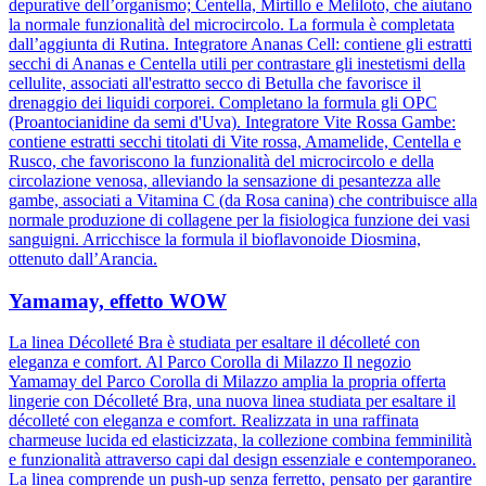
depurative dell’organismo; Centella, Mirtillo e Meliloto, che aiutano
la normale funzionalità del microcircolo. La formula è completata
dall’aggiunta di Rutina. Integratore Ananas Cell: contiene gli estratti
secchi di Ananas e Centella utili per contrastare gli inestetismi della
cellulite, associati all'estratto secco di Betulla che favorisce il
drenaggio dei liquidi corporei. Completano la formula gli OPC
(Proantocianidine da semi d'Uva). Integratore Vite Rossa Gambe:
contiene estratti secchi titolati di Vite rossa, Amamelide, Centella e
Rusco, che favoriscono la funzionalità del microcircolo e della
circolazione venosa, alleviando la sensazione di pesantezza alle
gambe, associati a Vitamina C (da Rosa canina) che contribuisce alla
normale produzione di collagene per la fisiologica funzione dei vasi
sanguigni. Arricchisce la formula il bioflavonoide Diosmina,
ottenuto dall’Arancia.
Yamamay, effetto WOW
La linea Décolleté Bra è studiata per esaltare il décolleté con
eleganza e comfort. Al Parco Corolla di Milazzo Il negozio
Yamamay del Parco Corolla di Milazzo amplia la propria offerta
lingerie con Décolleté Bra, una nuova linea studiata per esaltare il
décolleté con eleganza e comfort. Realizzata in una raffinata
charmeuse lucida ed elasticizzata, la collezione combina femminilità
e funzionalità attraverso capi dal design essenziale e contemporaneo.
La linea comprende un push-up senza ferretto, pensato per garantire