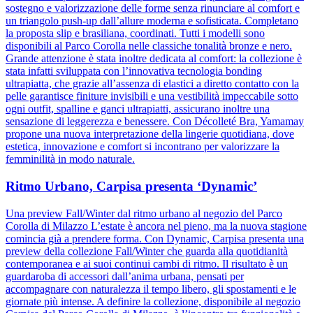
sostegno e valorizzazione delle forme senza rinunciare al comfort e
un triangolo push-up dall’allure moderna e sofisticata. Completano
la proposta slip e brasiliana, coordinati. Tutti i modelli sono
disponibili al Parco Corolla nelle classiche tonalità bronze e nero.
Grande attenzione è stata inoltre dedicata al comfort: la collezione è
stata infatti sviluppata con l’innovativa tecnologia bonding
ultrapiatta, che grazie all’assenza di elastici a diretto contatto con la
pelle garantisce finiture invisibili e una vestibilità impeccabile sotto
ogni outfit, spalline e ganci ultrapiatti, assicurano inoltre una
sensazione di leggerezza e benessere. Con Décolleté Bra, Yamamay
propone una nuova interpretazione della lingerie quotidiana, dove
estetica, innovazione e comfort si incontrano per valorizzare la
femminilità in modo naturale.
Ritmo Urbano, Carpisa presenta ‘Dynamic’
Una preview Fall/Winter dal ritmo urbano al negozio del Parco
Corolla di Milazzo L’estate è ancora nel pieno, ma la nuova stagione
comincia già a prendere forma. Con Dynamic, Carpisa presenta una
preview della collezione Fall/Winter che guarda alla quotidianità
contemporanea e ai suoi continui cambi di ritmo. Il risultato è un
guardaroba di accessori dall’anima urbana, pensati per
accompagnare con naturalezza il tempo libero, gli spostamenti e le
giornate più intense. A definire la collezione, disponibile al negozio