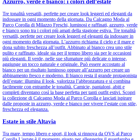
Azzurro, verde e bianco: i colori dell’estate
Tre tonalità versatili, perfette per creare look leggeri ed eleganti da
indossare in ogni momento della giornata. Da Calcagno Moda al
Parco Corolla di Milazzo Freschi, luminosi e raffinati, azzurro, verde
e bianco sono tra i colori più amati della stagione estiva. Tre tonalità
versatili, perfette per creare look leggeri ed eleganti da indossare in
ogni momento della giornata. L’azzurro richiama il cielo e il mare e
dona subito freschezza all’outfit. Abbinato al bianco crea uno stile
pulito e raffinato, ideale sia per il tempo libero sia per le occasioni
più eleganti. Il verde, nelle sue sfumature più delicate o intense,
aggiunge un tocco naturale e originale. Può essere accostato al
bianco per un risultato luminoso oppure all’azzurro per creare un
abbinamento fresco e moderno. Il bianco resta il grande protagonista
dell’estate: illumina il look, valorizza l’abbronzatura e si combina
facilmente con entrambe le tonalità. Camicie, pantaloni, abiti e
completi diventano così la base perfetta per tanti outfit estivi. Scopri
la collezione di Calcagno Moda al Parco Corolla e lasciati ispirare
dalle proposte in azzurro, verde e bianco per vivere l’estate con stile,
freschezza ed eleganza.
Estate in stile Altavia
Tra mare, tempo libero e sport, il look si rinnova da OVS al Parco
Corolla L'estate è il momento giusto per alleggerire il guardaroba e