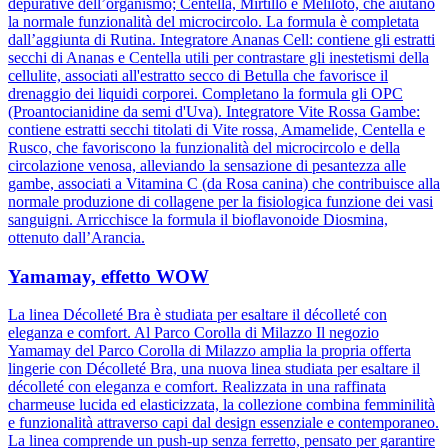
depurative dell’organismo; Centella, Mirtillo e Meliloto, che aiutano
la normale funzionalità del microcircolo. La formula è completata
dall’aggiunta di Rutina. Integratore Ananas Cell: contiene gli estratti
secchi di Ananas e Centella utili per contrastare gli inestetismi della
cellulite, associati all'estratto secco di Betulla che favorisce il
drenaggio dei liquidi corporei. Completano la formula gli OPC
(Proantocianidine da semi d'Uva). Integratore Vite Rossa Gambe:
contiene estratti secchi titolati di Vite rossa, Amamelide, Centella e
Rusco, che favoriscono la funzionalità del microcircolo e della
circolazione venosa, alleviando la sensazione di pesantezza alle
gambe, associati a Vitamina C (da Rosa canina) che contribuisce alla
normale produzione di collagene per la fisiologica funzione dei vasi
sanguigni. Arricchisce la formula il bioflavonoide Diosmina,
ottenuto dall’Arancia.
Yamamay, effetto WOW
La linea Décolleté Bra è studiata per esaltare il décolleté con
eleganza e comfort. Al Parco Corolla di Milazzo Il negozio
Yamamay del Parco Corolla di Milazzo amplia la propria offerta
lingerie con Décolleté Bra, una nuova linea studiata per esaltare il
décolleté con eleganza e comfort. Realizzata in una raffinata
charmeuse lucida ed elasticizzata, la collezione combina femminilità
e funzionalità attraverso capi dal design essenziale e contemporaneo.
La linea comprende un push-up senza ferretto, pensato per garantire