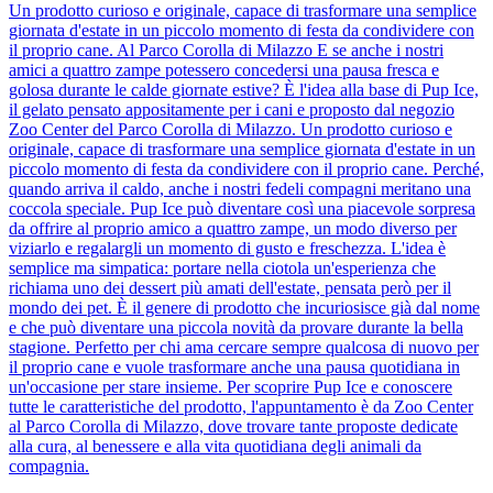
Un prodotto curioso e originale, capace di trasformare una semplice
giornata d'estate in un piccolo momento di festa da condividere con
il proprio cane. Al Parco Corolla di Milazzo E se anche i nostri
amici a quattro zampe potessero concedersi una pausa fresca e
golosa durante le calde giornate estive? È l'idea alla base di Pup Ice,
il gelato pensato appositamente per i cani e proposto dal negozio
Zoo Center del Parco Corolla di Milazzo. Un prodotto curioso e
originale, capace di trasformare una semplice giornata d'estate in un
piccolo momento di festa da condividere con il proprio cane. Perché,
quando arriva il caldo, anche i nostri fedeli compagni meritano una
coccola speciale. Pup Ice può diventare così una piacevole sorpresa
da offrire al proprio amico a quattro zampe, un modo diverso per
viziarlo e regalargli un momento di gusto e freschezza. L'idea è
semplice ma simpatica: portare nella ciotola un'esperienza che
richiama uno dei dessert più amati dell'estate, pensata però per il
mondo dei pet. È il genere di prodotto che incuriosisce già dal nome
e che può diventare una piccola novità da provare durante la bella
stagione. Perfetto per chi ama cercare sempre qualcosa di nuovo per
il proprio cane e vuole trasformare anche una pausa quotidiana in
un'occasione per stare insieme. Per scoprire Pup Ice e conoscere
tutte le caratteristiche del prodotto, l'appuntamento è da Zoo Center
al Parco Corolla di Milazzo, dove trovare tante proposte dedicate
alla cura, al benessere e alla vita quotidiana degli animali da
compagnia.