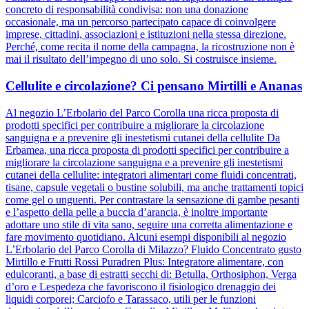
concreto di responsabilità condivisa: non una donazione
occasionale, ma un percorso partecipato capace di coinvolgere
imprese, cittadini, associazioni e istituzioni nella stessa direzione.
Perché, come recita il nome della campagna, la ricostruzione non è
mai il risultato dell’impegno di uno solo. Si costruisce insieme.
Cellulite e circolazione? Ci pensano Mirtilli e Ananas
Al negozio L’Erbolario del Parco Corolla una ricca proposta di
prodotti specifici per contribuire a migliorare la circolazione
sanguigna e a prevenire gli inestetismi cutanei della cellulite Da
Erbamea, una ricca proposta di prodotti specifici per contribuire a
migliorare la circolazione sanguigna e a prevenire gli inestetismi
cutanei della cellulite: integratori alimentari come fluidi concentrati,
tisane, capsule vegetali o bustine solubili, ma anche trattamenti topici
come gel o unguenti. Per contrastare la sensazione di gambe pesanti
e l’aspetto della pelle a buccia d’arancia, è inoltre importante
adottare uno stile di vita sano, seguire una corretta alimentazione e
fare movimento quotidiano. Alcuni esempi disponibili al negozio
L’Erbolario del Parco Corolla di Milazzo? Fluido Concentrato gusto
Mirtillo e Frutti Rossi Puradren Plus: Integratore alimentare, con
edulcoranti, a base di estratti secchi di: Betulla, Orthosiphon, Verga
d’oro e Lespedeza che favoriscono il fisiologico drenaggio dei
liquidi corporei; Carciofo e Tarassaco, utili per le funzioni