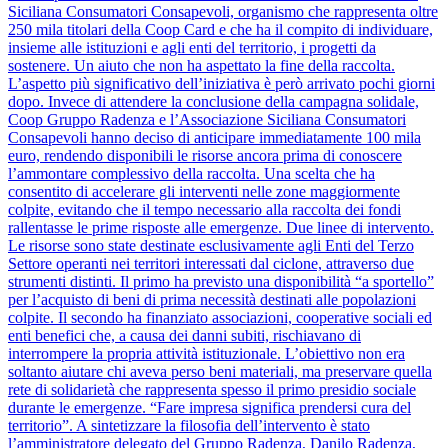
Siciliana Consumatori Consapevoli, organismo che rappresenta oltre
250 mila titolari della Coop Card e che ha il compito di individuare,
insieme alle istituzioni e agli enti del territorio, i progetti da
sostenere. Un aiuto che non ha aspettato la fine della raccolta.
L’aspetto più significativo dell’iniziativa è però arrivato pochi giorni
dopo. Invece di attendere la conclusione della campagna solidale,
Coop Gruppo Radenza e l’Associazione Siciliana Consumatori
Consapevoli hanno deciso di anticipare immediatamente 100 mila
euro, rendendo disponibili le risorse ancora prima di conoscere
l’ammontare complessivo della raccolta. Una scelta che ha
consentito di accelerare gli interventi nelle zone maggiormente
colpite, evitando che il tempo necessario alla raccolta dei fondi
rallentasse le prime risposte alle emergenze. Due linee di intervento.
Le risorse sono state destinate esclusivamente agli Enti del Terzo
Settore operanti nei territori interessati dal ciclone, attraverso due
strumenti distinti. Il primo ha previsto una disponibilità “a sportello”
per l’acquisto di beni di prima necessità destinati alle popolazioni
colpite. Il secondo ha finanziato associazioni, cooperative sociali ed
enti benefici che, a causa dei danni subiti, rischiavano di
interrompere la propria attività istituzionale. L’obiettivo non era
soltanto aiutare chi aveva perso beni materiali, ma preservare quella
rete di solidarietà che rappresenta spesso il primo presidio sociale
durante le emergenze. “Fare impresa significa prendersi cura del
territorio”. A sintetizzare la filosofia dell’intervento è stato
l’amministratore delegato del Gruppo Radenza, Danilo Radenza,