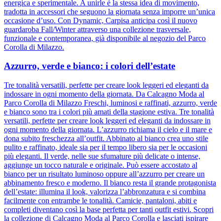
energica e sperimentale. A unirle è la stessa idea di movimento,
tradotta in accessori che seguono la giornata senza imporre un’unica
occasione d’uso. Con Dynamic, Carpisa anticipa così il nuovo
guardaroba Fall/Winter attraverso una collezione trasversale,
funzionale e contemporanea, già disponibile al negozio del Parco
Corolla di Milazzo.
Azzurro, verde e bianco: i colori dell’estate
Tre tonalità versatili, perfette per creare look leggeri ed eleganti da
indossare in ogni momento della giornata. Da Calcagno Moda al
Parco Corolla di Milazzo Freschi, luminosi e raffinati, azzurro, verde
e bianco sono tra i colori più amati della stagione estiva. Tre tonalità
versatili, perfette per creare look leggeri ed eleganti da indossare in
ogni momento della giornata. L’azzurro richiama il cielo e il mare e
dona subito freschezza all’outfit. Abbinato al bianco crea uno stile
pulito e raffinato, ideale sia per il tempo libero sia per le occasioni
più eleganti. Il verde, nelle sue sfumature più delicate o intense,
aggiunge un tocco naturale e originale. Può essere accostato al
bianco per un risultato luminoso oppure all’azzurro per creare un
abbinamento fresco e moderno. Il bianco resta il grande protagonista
dell’estate: illumina il look, valorizza l’abbronzatura e si combina
facilmente con entrambe le tonalità. Camicie, pantaloni, abiti e
completi diventano così la base perfetta per tanti outfit estivi. Scopri
la collezione di Calcagno Moda al Parco Corolla e lasciati ispirare