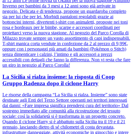
ai 12 anni Le prime novità di Okaidi per la nuova stagione Autunno
Inverno per bambini da 3 mesi a 12 anni sono già arrivate in
negozio. Delicata e di tendenza, propone un guardaroba completo
sia per lui che per lei. Morbidi pantaloni regolabili grazie ai
bottoncini interni, divertenti t-shirt con animaletti, proposte nei toni
rosa e bordeaux per le bimbe, scarpe e accessori coordinati per
proiettarci verso la nuova stagione. Al negozio del Parco Corolla di
Milazzo trovate sempre un vasto assortimento di capi indispensabili.
T-shirt manica corta vendute in confezione da 2 al prezzo di 9,99€,
oppure con i personaggi più amati da bambini (Pokémon o Stitch)
senza dimenticare i calzini, l’intimo e gli accessori a prezzi
accessibili con dettagli che fanno la differenza. Non vi resta che fare
un giro in negozio al Parco Corolla!
La Sicilia si rialza insieme: la risposta di Coop
Gruppo Radenza dopo il ciclone Harry
Le risorse della campagna “La Sicilia si rialza. Insieme” sono state
destinate agli Enti del Terzo Settore operanti nei territori interessati
dai danni: «Fare impresa significa prendersi cura del territorio» Dal
sostegno immediato alle comunità alla ricostruzione del tessuto
sociale: così la solidarietà si è trasformata in un progetto concreto.
Quando il ciclone Harry si è abbattuto sulla Sicilia tra il 19 e il 21
gennaio, lasciando dietro di sé chilometri di costa devastata,
infrastrutture danneggiate, attività economiche in ginocchio e intere