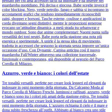
pensato per chi ama accessori facili da indossare e da inserire nel
guardaroba quotidiano. Più decisa e giocosa, Babe sceglie invece il
color blocking. Nero, verde petrolio, fango e sabbia si incontrano in
accostamenti grafici che rendono immediatamente riconoscibili
zaini, shopper e borsoni. Tasche esterne, coulisse e applicazioni in
corda diventano segni distintivi, mentre le proporzioni generose
evocano un’attitudine dinamica, a metà strada tra urbanwear e
mondo outdoor. Sono due anime complementari: Naomi punta sulla
versatilità dei toni neutri, Babe porta nella stagione una nota più
energica e sperimentale. A unirle è la stessa idea di movimento,
tradotta in accessori che seguono la giornata senza imporre un’unica
occasione d’uso. Con Dynamic, Carpisa anticipa così il nuovo
guardaroba Fall/Winter attraverso una collezione trasversale,
funzionale e contemporanea, già disponibile al negozio del Parco
Corolla di Milazzo.
Azzurro, verde e bianco: i colori dell’estate
Tre tonalità versatili, perfette per creare look leggeri ed eleganti da
indossare in ogni momento della giornata. Da Calcagno Moda al
Parco Corolla di Milazzo Freschi, luminosi e raffinati, azzurro, verde
e bianco sono tra i colori più amati della stagione estiva. Tre tonalità
versatili, perfette per creare look leggeri ed eleganti da indossare in
ogni momento della giornata. L’azzurro richiama il cielo e il mare e
dona subito freschezza all’outfit. Abbinato al bianco crea uno stile