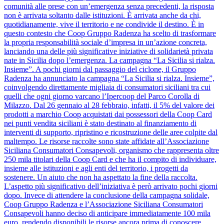
comunità alle prese con un’emergenza senza precedenti, la risposta
non è arrivata soltanto dalle istituzioni. È arrivata anche da chi,
quotidianamente, vive il territorio e ne condivide il destino. È in
questo contesto che Coop Gruppo Radenza ha scelto di trasformare
la propria responsabilità sociale d’impresa in un’azione concreta,
lanciando una delle più significative iniziative di solidarietà privata
nate in Sicilia dopo l’emergenza. La campagna “La Sicilia si rialza.
Insieme”. A pochi giorni dal passaggio del ciclone, il Gruppo
Radenza ha annunciato la campagna “La Sicilia si rialza. Insieme”,
coinvolgendo direttamente migliaia di consumatori siciliani tra cui
quelli che ogni giorno varcano l’Ipercoop del Parco Corolla di
Milazzo. Dal 26 gennaio al 28 febbraio, infatti, il 5% del valore dei
prodotti a marchio Coop acquistati dai possessori della Coop Card
nei punti vendita siciliani è stato destinato al finanziamento di
interventi di supporto, ripristino e ricostruzione delle aree colpite dal
maltempo. Le risorse raccolte sono state affidate all’Associazione
Siciliana Consumatori Consapevoli, organismo che rappresenta oltre
250 mila titolari della Coop Card e che ha il compito di individuare,
insieme alle istituzioni e agli enti del territorio, i progetti da
sostenere. Un aiuto che non ha aspettato la fine della raccolta.
L’aspetto più significativo dell’iniziativa è però arrivato pochi giorni
dopo. Invece di attendere la conclusione della campagna solidale,
Coop Gruppo Radenza e l’Associazione Siciliana Consumatori
Consapevoli hanno deciso di anticipare immediatamente 100 mila
euro, rendendo disponibili le risorse ancora prima di conoscere