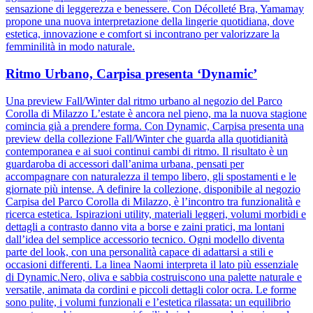
sensazione di leggerezza e benessere. Con Décolleté Bra, Yamamay
propone una nuova interpretazione della lingerie quotidiana, dove
estetica, innovazione e comfort si incontrano per valorizzare la
femminilità in modo naturale.
Ritmo Urbano, Carpisa presenta ‘Dynamic’
Una preview Fall/Winter dal ritmo urbano al negozio del Parco
Corolla di Milazzo L’estate è ancora nel pieno, ma la nuova stagione
comincia già a prendere forma. Con Dynamic, Carpisa presenta una
preview della collezione Fall/Winter che guarda alla quotidianità
contemporanea e ai suoi continui cambi di ritmo. Il risultato è un
guardaroba di accessori dall’anima urbana, pensati per
accompagnare con naturalezza il tempo libero, gli spostamenti e le
giornate più intense. A definire la collezione, disponibile al negozio
Carpisa del Parco Corolla di Milazzo, è l’incontro tra funzionalità e
ricerca estetica. Ispirazioni utility, materiali leggeri, volumi morbidi e
dettagli a contrasto danno vita a borse e zaini pratici, ma lontani
dall’idea del semplice accessorio tecnico. Ogni modello diventa
parte del look, con una personalità capace di adattarsi a stili e
occasioni differenti. La linea Naomi interpreta il lato più essenziale
di Dynamic.Nero, oliva e sabbia costruiscono una palette naturale e
versatile, animata da cordini e piccoli dettagli color ocra. Le forme
sono pulite, i volumi funzionali e l’estetica rilassata: un equilibrio