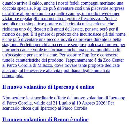
quando arriva il caldo, anche i nostri fedeli compagni meritano una
coccola speciale. Pup Ice può diventare così una piacevole sorpresa
da offrire al proprio amico a quattro zampe, un modo diverso per
viziarlo e regalargli un momento di gusto e freschezza. L'idea è
semplice ma simpatica: portare nella ciotola un'esperienza che
richiama uno dei dessert più amati dell'estate, pensata però per il
mondo dei pet. È il genere di prodotto che incuriosisce già dal nome
e che può diventare una piccola novità da provare durante la bella
stagione. Perfetto per chi ama cercare sempre qualcosa di nuovo per
il proprio cane e vuole trasformare anche una pausa quotidiana in
un'occasione per stare insieme. Per scoprire Pup Ice e conoscere
tutte le caratteristiche del prodotto, l'appuntamento è da Zoo Center
al Parco Corolla di Milazzo, dove trovare tante proposte dedicate
alla cura, al benessere e alla vita quotidiana degli animali da
compagnia.
Il nuovo volantino di Ipercoop è online
Non perdere le straordinarie offerte del nuovo volantino di Ipercoop
al Parco Corolla, valido dal 31 Luglio al 10 Agosto 2026! Per
scaricarlo clicca qui! Ipercoop al Parco Corolla
Il nuovo volantino di Bruno è online