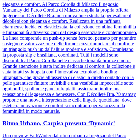
eleganza e comfort. Al Parco Corolla di Milazzo Il negozio
Yamamay del Parco Corolla di Milazzo amplia la propria offerta
lingerie con Décolleté Bra, una nuova linea studiata per esaltare il
décolleté con eleganza e comfort. Realizzata in una raffinata
charmeuse lucida ed elasticizzata, la collezione combina femminilità
e funzionalità attraverso capi dal design essenziale e contemporaneo.
La linea comprende un push-up senza ferretto, pensato per garantire
sostegno e valorizzazione delle forme senza rinunciare al comfort e
un triangolo push-up dall’allure moderna e sofisticata. Completano
la proposta slip e brasiliana, coordinati. Tutti i modelli sono
disponibili al Parco Corolla nelle classiche tonalità bronze e nero.
Grande attenzione è stata inoltre dedicata al comfort: la collezione è
stata infatti sviluppata con l’innovativa tecnologia bonding
ultrapiatta, che grazie all’assenza di elastici a diretto contatto con la
pelle garantisce finiture invisibili e una vestibilità impeccabile sotto
ogni outfit, spalline e ganci ultrapiatti, assicurano inoltre una
sensazione di leggerezza e benessere. Con Décolleté Bra, Yamamay
propone una nuova interpretazione della lingerie quotidiana, dove
estetica, innovazione e comfort si incontrano per valorizzare la
femminilità in modo naturale.
Ritmo Urbano, Carpisa presenta ‘Dynamic’
Una preview Fall/Winter dal ritmo urbano al negozio del Parco