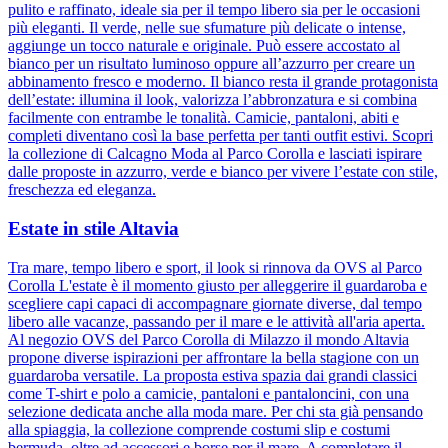
pulito e raffinato, ideale sia per il tempo libero sia per le occasioni
più eleganti. Il verde, nelle sue sfumature più delicate o intense,
aggiunge un tocco naturale e originale. Può essere accostato al
bianco per un risultato luminoso oppure all’azzurro per creare un
abbinamento fresco e moderno. Il bianco resta il grande protagonista
dell’estate: illumina il look, valorizza l’abbronzatura e si combina
facilmente con entrambe le tonalità. Camicie, pantaloni, abiti e
completi diventano così la base perfetta per tanti outfit estivi. Scopri
la collezione di Calcagno Moda al Parco Corolla e lasciati ispirare
dalle proposte in azzurro, verde e bianco per vivere l’estate con stile,
freschezza ed eleganza.
Estate in stile Altavia
Tra mare, tempo libero e sport, il look si rinnova da OVS al Parco
Corolla L'estate è il momento giusto per alleggerire il guardaroba e
scegliere capi capaci di accompagnare giornate diverse, dal tempo
libero alle vacanze, passando per il mare e le attività all'aria aperta.
Al negozio OVS del Parco Corolla di Milazzo il mondo Altavia
propone diverse ispirazioni per affrontare la bella stagione con un
guardaroba versatile. La proposta estiva spazia dai grandi classici
come T-shirt e polo a camicie, pantaloni e pantaloncini, con una
selezione dedicata anche alla moda mare. Per chi sta già pensando
alla spiaggia, la collezione comprende costumi slip e costumi
bermuda, oltre ad accessori e borse per il mare. A completare il