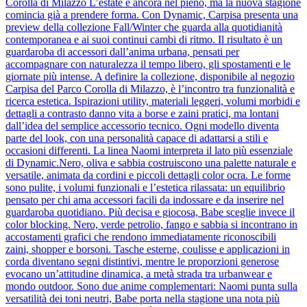
Corolla di Milazzo L’estate è ancora nel pieno, ma la nuova stagione
comincia già a prendere forma. Con Dynamic, Carpisa presenta una
preview della collezione Fall/Winter che guarda alla quotidianità
contemporanea e ai suoi continui cambi di ritmo. Il risultato è un
guardaroba di accessori dall’anima urbana, pensati per
accompagnare con naturalezza il tempo libero, gli spostamenti e le
giornate più intense. A definire la collezione, disponibile al negozio
Carpisa del Parco Corolla di Milazzo, è l’incontro tra funzionalità e
ricerca estetica. Ispirazioni utility, materiali leggeri, volumi morbidi e
dettagli a contrasto danno vita a borse e zaini pratici, ma lontani
dall’idea del semplice accessorio tecnico. Ogni modello diventa
parte del look, con una personalità capace di adattarsi a stili e
occasioni differenti. La linea Naomi interpreta il lato più essenziale
di Dynamic.Nero, oliva e sabbia costruiscono una palette naturale e
versatile, animata da cordini e piccoli dettagli color ocra. Le forme
sono pulite, i volumi funzionali e l’estetica rilassata: un equilibrio
pensato per chi ama accessori facili da indossare e da inserire nel
guardaroba quotidiano. Più decisa e giocosa, Babe sceglie invece il
color blocking. Nero, verde petrolio, fango e sabbia si incontrano in
accostamenti grafici che rendono immediatamente riconoscibili
zaini, shopper e borsoni. Tasche esterne, coulisse e applicazioni in
corda diventano segni distintivi, mentre le proporzioni generose
evocano un’attitudine dinamica, a metà strada tra urbanwear e
mondo outdoor. Sono due anime complementari: Naomi punta sulla
versatilità dei toni neutri, Babe porta nella stagione una nota più