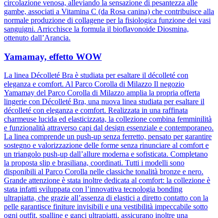
circolazione venosa, alleviando la sensazione di pesantezza alle
gambe, associati a Vitamina C (da Rosa canina) che contribuisce alla
normale produzione di collagene per la fisiologica funzione dei vasi
sanguigni. Arricchisce la formula il bioflavonoide Diosmina,
ottenuto dall’Arancia.
Yamamay, effetto WOW
La linea Décolleté Bra è studiata per esaltare il décolleté con
eleganza e comfort. Al Parco Corolla di Milazzo Il negozio
Yamamay del Parco Corolla di Milazzo amplia la propria offerta
lingerie con Décolleté Bra, una nuova linea studiata per esaltare il
décolleté con eleganza e comfort. Realizzata in una raffinata
charmeuse lucida ed elasticizzata, la collezione combina femminilità
e funzionalità attraverso capi dal design essenziale e contemporaneo.
La linea comprende un push-up senza ferretto, pensato per garantire
sostegno e valorizzazione delle forme senza rinunciare al comfort e
un triangolo push-up dall’allure moderna e sofisticata. Completano
la proposta slip e brasiliana, coordinati. Tutti i modelli sono
disponibili al Parco Corolla nelle classiche tonalità bronze e nero.
Grande attenzione è stata inoltre dedicata al comfort: la collezione è
stata infatti sviluppata con l’innovativa tecnologia bonding
ultrapiatta, che grazie all’assenza di elastici a diretto contatto con la
pelle garantisce finiture invisibili e una vestibilità impeccabile sotto
ogni outfit, spalline e ganci ultrapiatti, assicurano inoltre una