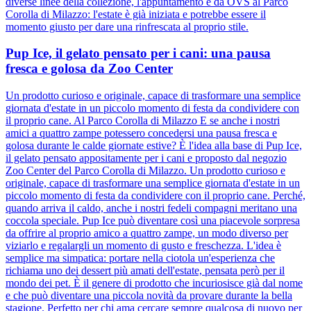
diverse linee della collezione, l'appuntamento è da OVS al Parco
Corolla di Milazzo: l'estate è già iniziata e potrebbe essere il
momento giusto per dare una rinfrescata al proprio stile.
Pup Ice, il gelato pensato per i cani: una pausa
fresca e golosa da Zoo Center
Un prodotto curioso e originale, capace di trasformare una semplice
giornata d'estate in un piccolo momento di festa da condividere con
il proprio cane. Al Parco Corolla di Milazzo E se anche i nostri
amici a quattro zampe potessero concedersi una pausa fresca e
golosa durante le calde giornate estive? È l'idea alla base di Pup Ice,
il gelato pensato appositamente per i cani e proposto dal negozio
Zoo Center del Parco Corolla di Milazzo. Un prodotto curioso e
originale, capace di trasformare una semplice giornata d'estate in un
piccolo momento di festa da condividere con il proprio cane. Perché,
quando arriva il caldo, anche i nostri fedeli compagni meritano una
coccola speciale. Pup Ice può diventare così una piacevole sorpresa
da offrire al proprio amico a quattro zampe, un modo diverso per
viziarlo e regalargli un momento di gusto e freschezza. L'idea è
semplice ma simpatica: portare nella ciotola un'esperienza che
richiama uno dei dessert più amati dell'estate, pensata però per il
mondo dei pet. È il genere di prodotto che incuriosisce già dal nome
e che può diventare una piccola novità da provare durante la bella
stagione. Perfetto per chi ama cercare sempre qualcosa di nuovo per