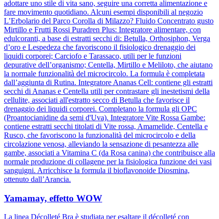
adottare uno stile di vita sano, seguire una corretta alimentazione e
fare movimento quotidiano. Alcuni esempi disponibili al negozio
L’Erbolario del Parco Corolla di Milazzo? Fluido Concentrato gusto
Mirtillo e Frutti Rossi Puradren Plus: Integratore alimentare, con
edulcoranti, a base di estratti secchi di: Betulla, Orthosiphon, Verga
d’oro e Lespedeza che favoriscono il fisiologico drenaggio dei
liquidi corporei; Carciofo e Tarassaco, utili per le funzioni
depurative dell’organismo; Centella, Mirtillo e Meliloto, che aiutano
la normale funzionalità del microcircolo. La formula è completata
dall’aggiunta di Rutina. Integratore Ananas Cell: contiene gli estratti
secchi di Ananas e Centella utili per contrastare gli inestetismi della
cellulite, associati all'estratto secco di Betulla che favorisce il
drenaggio dei liquidi corporei. Completano la formula gli OPC
(Proantocianidine da semi d'Uva). Integratore Vite Rossa Gambe:
contiene estratti secchi titolati di Vite rossa, Amamelide, Centella e
Rusco, che favoriscono la funzionalità del microcircolo e della
circolazione venosa, alleviando la sensazione di pesantezza alle
gambe, associati a Vitamina C (da Rosa canina) che contribuisce alla
normale produzione di collagene per la fisiologica funzione dei vasi
sanguigni. Arricchisce la formula il bioflavonoide Diosmina,
ottenuto dall’Arancia.
Yamamay, effetto WOW
La linea Décolleté Bra è studiata per esaltare il décolleté con