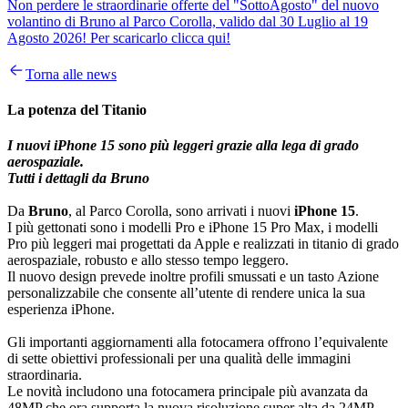
Non perdere le straordinarie offerte del "SottoAgosto" del nuovo
volantino di Bruno al Parco Corolla, valido dal 30 Luglio al 19
Agosto 2026! Per scaricarlo clicca qui!
Torna alle news
La potenza del Titanio
I nuovi iPhone 15 sono più leggeri grazie alla lega di grado
aerospaziale.
Tutti i dettagli da Bruno
Da
Bruno
, al Parco Corolla, sono arrivati i nuovi
iPhone 15
.
I più gettonati sono i modelli Pro e iPhone 15 Pro Max, i modelli
Pro più leggeri mai progettati da Apple e realizzati in titanio di grado
aerospaziale, robusto e allo stesso tempo leggero.
Il nuovo design prevede inoltre profili smussati e un tasto Azione
personalizzabile che consente all’utente di rendere unica la sua
esperienza iPhone.
Gli importanti aggiornamenti alla fotocamera offrono l’equivalente
di sette obiettivi professionali per una qualità delle immagini
straordinaria.
Le novità includono una fotocamera principale più avanzata da
48MP che ora supporta la nuova risoluzione super alta da 24MP