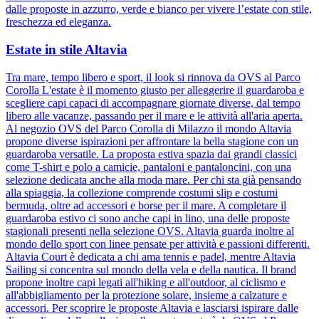
dalle proposte in azzurro, verde e bianco per vivere l’estate con stile,
freschezza ed eleganza.
Estate in stile Altavia
Tra mare, tempo libero e sport, il look si rinnova da OVS al Parco
Corolla L'estate è il momento giusto per alleggerire il guardaroba e
scegliere capi capaci di accompagnare giornate diverse, dal tempo
libero alle vacanze, passando per il mare e le attività all'aria aperta.
Al negozio OVS del Parco Corolla di Milazzo il mondo Altavia
propone diverse ispirazioni per affrontare la bella stagione con un
guardaroba versatile. La proposta estiva spazia dai grandi classici
come T-shirt e polo a camicie, pantaloni e pantaloncini, con una
selezione dedicata anche alla moda mare. Per chi sta già pensando
alla spiaggia, la collezione comprende costumi slip e costumi
bermuda, oltre ad accessori e borse per il mare. A completare il
guardaroba estivo ci sono anche capi in lino, una delle proposte
stagionali presenti nella selezione OVS. Altavia guarda inoltre al
mondo dello sport con linee pensate per attività e passioni differenti.
Altavia Court è dedicata a chi ama tennis e padel, mentre Altavia
Sailing si concentra sul mondo della vela e della nautica. Il brand
propone inoltre capi legati all'hiking e all'outdoor, al ciclismo e
all'abbigliamento per la protezione solare, insieme a calzature e
accessori. Per scoprire le proposte Altavia e lasciarsi ispirare dalle