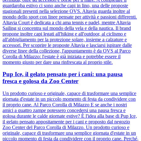
guardaroba estivo ci sono anche capi in lino, una delle proposte
stagionali presenti nella selezione OVS. Altavia guarda inoltre al
mondo dello sport con linee pensate per attività e passioni differenti.
Altavia Court è dedicata a chi ama tennis e padel, mentre Altavia
Sailing si concentra sul mondo della vela e della nautica. Il brand
propone inoltre capi legati all'hiking e all'outdoor, al ciclismo e
all'abbigliamento per la protezione solare, insieme a calzature e
accessori. Per scoprire le proposte Altavia e lasciarsi ispirare dalle
diverse linee della collezione, l'appuntamento è da OVS al Parco
Corolla di Milazzo: l'estate è già iniziata e potrebbe essere il
momento giusto per dare una rinfrescata al proprio stile.
Pup Ice, il gelato pensato per i cani: una pausa
fresca e golosa da Zoo Center
Un prodotto curioso e originale, capace di trasformare una semplice
giornata d'estate in un piccolo momento di festa da condividere con
il proprio cane. Al Parco Corolla di Milazzo E se anche i nostri
amici a quattro zampe potessero concedersi una pausa fresca e
golosa durante le calde giornate estive? È l'idea alla base di Pup Ice,
il gelato pensato appositamente per i cani e proposto dal negozio
Zoo Center del Parco Corolla di Milazzo. Un prodotto curioso e
originale, capace di trasformare una semplice giornata d'estate in un
piccolo momento di festa da condividere con il proprio cane. Perché,