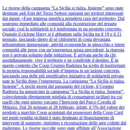
Le risorse della campagna “La Sicilia si rialza. Insieme” sono state
destinate agli Enti del Terzo Settore operanti nei territori interessati
dai danni: «Fare impresa significa prendersi cura del territorio» Dal
sostegno immediato alle comunità alla ricostruzione del tessuto
sociale: così la solidarietà si è trasformata in un progetto concreto.
Quando il ciclone Harry si è abbattuto sulla Sicilia tra il 19 e il 21
gennaio, lasciando dietro di sé chilometri di costa devastata,
infrastrutture danneggiate, attività economiche in ginocchio e intere
comunità alle prese con un’emergenza senza precedenti, la risposta
non è arrivata soltanto dalle istituzioni. È arrivata anche da chi,
quotidianamente, vive il territorio e ne condivide il destino. È in
questo contesto che Coop Gruppo Radenza ha scelto di trasformare
la propria responsabilità sociale d’impresa in un’azione concreta,
lanciando una delle più significative iniziative di solidarietà privata
nate in Sicilia dopo l’emergenza. La campagna “La Sicilia si rialza.
Insieme”. A pochi giorni dal passaggio del ciclone, il Gruppo
Radenza ha annunciato la campagna “La Sicilia si rialza. Insieme”,
coinvolgendo direttamente migliaia di consumatori siciliani tra cui
quelli che ogni giorno varcano l’Ipercoop del Parco Corolla di
Milazzo. Dal 26 gennaio al 28 febbraio, infatti, il 5% del valore dei
prodotti a marchio Coop acquistati dai possessori della Coop Card
nei punti vendita siciliani è stato destinato al finanziamento di
interventi di supporto, ripristino e ricostruzione delle aree colpite dal
maltempo. Le risorse raccolte sono state affidate all’Associazione