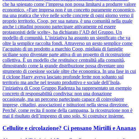
che ha spiegato come l’impresa non possa limitarsi a produrre valore
economico. «Fare impresa non è un concetto puramente economico,
ma una pratica che vive nelle scelte concrete di ogni giorno verso il
proprio territorio. Coop, per sua natura, è una comunità nella quale
anche i cittadini possono partecipare attivamente ed essere
protagonisti delle scelte», ha dichiarato l’AD del Gruppo. Un
modello di comunità. L’iniziativa ha assunto un significato che va
oltre la semplice raccolta fondi. Attraverso un gesto semplice come
l’acquisto di un prodotto a marchio Coop, migliaia di famiglie
siciliane sono diventate parte attiva di un progetto di ricostruzione
collettiva. È un modello che restituisce centralità alla comunità,
dimostrando come la grande distribuzione possa diventare uno
strumento di coesione sociale oltre che economica. In una fase in cui
il ciclone Harry aveva lasciato profonde ferite non soltanto sul
territorio ma anche nel tessuto produttivo e sociale dell’Isola,
l’iniziativa di Coop Gruppo Radenza ha rappresentato un esempio
concreto di responsabilità condivisa: non una donazione
occasionale, ma un percorso partecipato capace di coinvolgere
imprese, cittadini, associazioni e istituzioni nella stessa direzione.
Perché, come recita il nome della campagna, la ricostruzione non è
mai il risultato dell’impegno di uno solo. Si costruisce insieme.
Cellulite e circolazione? Ci pensano Mirtilli e Ananas