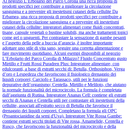
Al negozio L’Erbolario del Parco Corolla una ricca proposta di
prodotti specifici per contribuire a migliorare la circolazione
sanguigna e a prevenire gli inestetismi cutanei della cellulite Da
Erbamea, una ricca proposta di prodotti specifici per contribuire a
migliorare la circolazione sanguigna e a prevenire gli inestetismi
cutanei della cellulite: integratori alimentari come fluidi concentrati,
tisane, capsule vegetali o bustine solubili, ma anche trattamenti topici
come gel o unguenti. Per contrastare la sensazione di gambe pesanti
e l’aspetto della pelle a buccia d’arancia, è inoltre importante
adottare uno stile di vita sano, seguire una corretta alimentazione e
fare movimento quotidiano. Alcuni esempi disponibili al negozio
L’Erbolario del Parco Corolla di Milazzo? Fluido Concentrato gusto
Mirtillo e Frutti Rossi Puradren Plus: Integratore alimentare, con
edulcoranti, a base di estratti secchi di: Betulla, Orthosiphon, Verga
d’oro e Lespedeza che favoriscono il fisiologico drenaggio dei
liquidi corporei; Carciofo e Tarassaco, utili per le funzioni
depurative dell’organismo; Centella, Mirtillo e Meliloto, che aiutano
la normale funzionalità del microcircolo. La formula è completata
dall’aggiunta di Rutina. Integratore Ananas Cell: contiene gli estratti
secchi di Ananas e Centella utili per contrastare gli inestetismi della
cellulite, associati all'estratto secco di Betulla che favorisce il
drenaggio dei liquidi corporei. Completano la formula gli OPC
(Proantocianidine da semi d'Uva). Integratore Vite Rossa Gambe:
contiene estratti secchi titolati di Vite rossa, Amamelide, Centella e
Rusco, che favoriscono la funzionalità del microcircolo e della