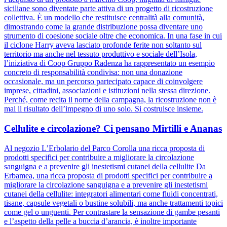
siciliane sono diventate parte attiva di un progetto di ricostruzione
collettiva. È un modello che restituisce centralità alla comunità,
dimostrando come la grande distribuzione possa diventare uno
strumento di coesione sociale oltre che economica. In una fase in cui
il ciclone Harry aveva lasciato profonde ferite non soltanto sul
territorio ma anche nel tessuto produttivo e sociale dell’Isola,
l’iniziativa di Coop Gruppo Radenza ha rappresentato un esempio
concreto di responsabilità condivisa: non una donazione
occasionale, ma un percorso partecipato capace di coinvolgere
imprese, cittadini, associazioni e istituzioni nella stessa direzione.
Perché, come recita il nome della campagna, la ricostruzione non è
mai il risultato dell’impegno di uno solo. Si costruisce insieme.
Cellulite e circolazione? Ci pensano Mirtilli e Ananas
Al negozio L’Erbolario del Parco Corolla una ricca proposta di
prodotti specifici per contribuire a migliorare la circolazione
sanguigna e a prevenire gli inestetismi cutanei della cellulite Da
Erbamea, una ricca proposta di prodotti specifici per contribuire a
migliorare la circolazione sanguigna e a prevenire gli inestetismi
cutanei della cellulite: integratori alimentari come fluidi concentrati,
tisane, capsule vegetali o bustine solubili, ma anche trattamenti topici
come gel o unguenti. Per contrastare la sensazione di gambe pesanti
e l’aspetto della pelle a buccia d’arancia, è inoltre importante