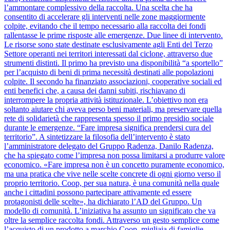
l’ammontare complessivo della raccolta. Una scelta che ha
consentito di accelerare gli interventi nelle zone maggiormente
colpite, evitando che il tempo necessario alla raccolta dei fondi
rallentasse le prime risposte alle emergenze. Due linee di intervento.
Le risorse sono state destinate esclusivamente agli Enti del Terzo
Settore operanti nei territori interessati dal ciclone, attraverso due
strumenti distinti. Il primo ha previsto una disponibilità “a sportello”
per l’acquisto di beni di prima necessità destinati alle popolazioni
colpite. Il secondo ha finanziato associazioni, cooperative sociali ed
enti benefici che, a causa dei danni subiti, rischiavano di
interrompere la propria attività istituzionale. L’obiettivo non era
soltanto aiutare chi aveva perso beni materiali, ma preservare quella
rete di solidarietà che rappresenta spesso il primo presidio sociale
durante le emergenze. “Fare impresa significa prendersi cura del
territorio”. A sintetizzare la filosofia dell’intervento è stato
l’amministratore delegato del Gruppo Radenza, Danilo Radenza,
che ha spiegato come l’impresa non possa limitarsi a produrre valore
economico. «Fare impresa non è un concetto puramente economico,
ma una pratica che vive nelle scelte concrete di ogni giorno verso il
proprio territorio. Coop, per sua natura, è una comunità nella quale
anche i cittadini possono partecipare attivamente ed essere
protagonisti delle scelte», ha dichiarato l’AD del Gruppo. Un
modello di comunità. L’iniziativa ha assunto un significato che va
oltre la semplice raccolta fondi. Attraverso un gesto semplice come
l’acquisto di un prodotto a marchio Coop, migliaia di famiglie