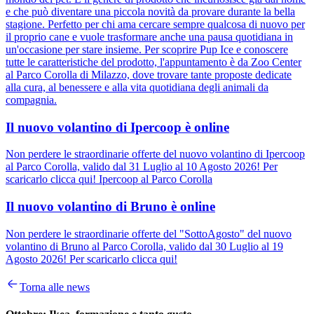
e che può diventare una piccola novità da provare durante la bella
stagione. Perfetto per chi ama cercare sempre qualcosa di nuovo per
il proprio cane e vuole trasformare anche una pausa quotidiana in
un'occasione per stare insieme. Per scoprire Pup Ice e conoscere
tutte le caratteristiche del prodotto, l'appuntamento è da Zoo Center
al Parco Corolla di Milazzo, dove trovare tante proposte dedicate
alla cura, al benessere e alla vita quotidiana degli animali da
compagnia.
Il nuovo volantino di Ipercoop è online
Non perdere le straordinarie offerte del nuovo volantino di Ipercoop
al Parco Corolla, valido dal 31 Luglio al 10 Agosto 2026! Per
scaricarlo clicca qui! Ipercoop al Parco Corolla
Il nuovo volantino di Bruno è online
Non perdere le straordinarie offerte del "SottoAgosto" del nuovo
volantino di Bruno al Parco Corolla, valido dal 30 Luglio al 19
Agosto 2026! Per scaricarlo clicca qui!
Torna alle news