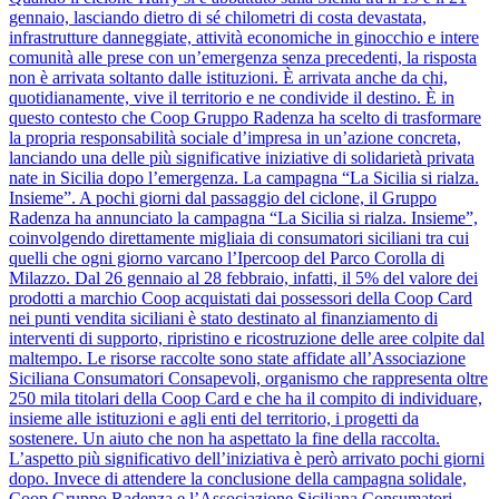
gennaio, lasciando dietro di sé chilometri di costa devastata,
infrastrutture danneggiate, attività economiche in ginocchio e intere
comunità alle prese con un’emergenza senza precedenti, la risposta
non è arrivata soltanto dalle istituzioni. È arrivata anche da chi,
quotidianamente, vive il territorio e ne condivide il destino. È in
questo contesto che Coop Gruppo Radenza ha scelto di trasformare
la propria responsabilità sociale d’impresa in un’azione concreta,
lanciando una delle più significative iniziative di solidarietà privata
nate in Sicilia dopo l’emergenza. La campagna “La Sicilia si rialza.
Insieme”. A pochi giorni dal passaggio del ciclone, il Gruppo
Radenza ha annunciato la campagna “La Sicilia si rialza. Insieme”,
coinvolgendo direttamente migliaia di consumatori siciliani tra cui
quelli che ogni giorno varcano l’Ipercoop del Parco Corolla di
Milazzo. Dal 26 gennaio al 28 febbraio, infatti, il 5% del valore dei
prodotti a marchio Coop acquistati dai possessori della Coop Card
nei punti vendita siciliani è stato destinato al finanziamento di
interventi di supporto, ripristino e ricostruzione delle aree colpite dal
maltempo. Le risorse raccolte sono state affidate all’Associazione
Siciliana Consumatori Consapevoli, organismo che rappresenta oltre
250 mila titolari della Coop Card e che ha il compito di individuare,
insieme alle istituzioni e agli enti del territorio, i progetti da
sostenere. Un aiuto che non ha aspettato la fine della raccolta.
L’aspetto più significativo dell’iniziativa è però arrivato pochi giorni
dopo. Invece di attendere la conclusione della campagna solidale,
Coop Gruppo Radenza e l’Associazione Siciliana Consumatori