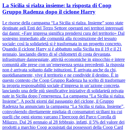
La Sicilia si rialza insieme: la risposta di Coop
Gruppo Radenza dopo il ciclone Harry
Le risorse della campagna “La Sicilia si rialza. Insieme” sono state
destinate agli Enti del Terzo Settore operanti nei territori interessati
dai danni: «Fare impresa significa prendersi cura del territorio» Dal
sostegno immediato alle comunità alla ricostruzione del tessuto
sociale: così la solidarietà si è trasformata in un progetto concreto.
Quando il ciclone Harry si è abbattuto sulla Sicilia tra il 19 e il 21
gennaio, lasciando dietro di sé chilometri di costa devastata,
infrastrutture danneggiate, attività economiche in ginocchio e intere
comunità alle prese con un’emergenza senza precedenti, la risposta
non è arrivata soltanto dalle istituzioni. È arrivata anche da chi,
quotidianamente, vive il territorio e ne condivide il destino. È in
questo contesto che Coop Gruppo Radenza ha scelto di trasformare
la propria responsabilità sociale d’impresa in un’azione concreta,
lanciando una delle più significative iniziative di solidarietà privata
nate in Sicilia dopo l’emergenza. La campagna “La Sicilia si rialza.
Insieme”. A pochi giorni dal passaggio del ciclone, il Gruppo
Radenza ha annunciato la campagna “La Sicilia si rialza. Insieme”,
coinvolgendo direttamente migliaia di consumatori siciliani tra cui
quelli che ogni giorno varcano l’Ipercoop del Parco Corolla di
Milazzo. Dal 26 gennaio al 28 febbraio, infatti, il 5% del valore dei
prodotti a marchio Coop acquistati dai possessori della Coop Card