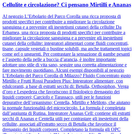
Cellulite e circolazione? Ci pensano Mirtilli e Ananas
Al negozio L’Erbolario del Parco Corolla una ricca proposta di
prodotti specifici per contribuire a migliorare la circolazione
sanguigna e a prevenire gli inestetismi cutanei della cellulite Da
Erbamea, una ricca proposta di prodotti specifici per contribuire a
migliorare la circolazione sanguigna e a prevenire gli inestetismi
cutanei della cellulite: integratori alimentari come fluidi concentrati,
tisane, capsule vegetali o bustine solubili, ma anche trattamenti topici
come gel o unguenti. Per contrastare la sensazione di gambe pesanti
e l’aspetto della pelle a buccia d’arancia, è inoltre importante
adottare uno stile di vita sano, seguire una corretta alimentazione e
fare movimento quotidiano. Alcuni esempi disponibili al negozio
L’Erbolario del Parco Corolla di Milazzo? Fluido Concentrato gusto
Mirtillo e Frutti Rossi Puradren Plus: Integratore alimentare, con
edulcoranti, a base di estratti secchi di: Betulla, Orthosiphon, Verga
d’oro e Lespedeza che favoriscono il fisiologico drenaggio dei
liquidi corporei; Carciofo e Tarassaco, utili per le funzioni
depurative dell’organismo; Centella, Mirtillo e Meliloto, che aiutano
la normale funzionalità del microcircolo. La formula è completata
dall’aggiunta di Rutina. Integratore Ananas Cell: contiene gli estratti
secchi di Ananas e Centella utili per contrastare gli inestetismi della
cellulite, associati all'estratto secco di Betulla che favorisce il
drenaggio dei liquidi corporei. Completano la formula gli OPC