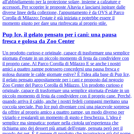
all'abbigliamento per la protezione solare, insieme a calzature e
accessori. Per scoprire le proposte Altavia e lasciarsi ispirare dalle
diverse linee della collezione, l'appuntamento è da OVS al Parco
Corolla di Milazzo: l'estate è già iniziata e potrebbe essere il
momento giusto per dare una rinfrescata al proprio stile.
Pup Ice, il gelato pensato per i cani: una pausa
fresca e golosa da Zoo Center
Un prodotto curioso e originale, capace di trasformare una semplice
giornata d'estate in un piccolo momento di festa da condividere con
il proprio cane. Al Parco Corolla di Milazzo E se anche i nostri
amici a quattro zampe potessero concedersi una pausa fresca e
golosa durante le calde giornate estive? È l'idea alla base di Pup Ice,
il gelato pensato appositamente per i cani e proposto dal negozio
Zoo Center del Parco Corolla di Milazzo. Un prodotto curioso e
originale, capace di trasformare una semplice giornata d'estate in un
piccolo momento di festa da condividere con il proprio cane. Perché,
quando arriva il caldo, anche i nostri fedeli compagni meritano una
coccola speciale. Pup Ice può diventare così una piacevole sorpresa
da offrire al proprio amico a quattro zampe, un modo diverso per
viziarlo e regalargli un momento di gusto e freschezza. L'idea è
semplice ma simpatica: portare nella ciotola un'esperienza che
richiama uno dei dessert più amati dell'estate, pensata però per il
mondo dei pet. È il genere di prodotto che incuriosisce già dal nome