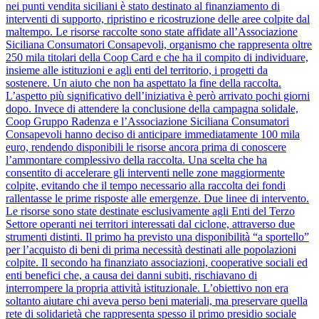
nei punti vendita siciliani è stato destinato al finanziamento di
interventi di supporto, ripristino e ricostruzione delle aree colpite dal
maltempo. Le risorse raccolte sono state affidate all’Associazione
Siciliana Consumatori Consapevoli, organismo che rappresenta oltre
250 mila titolari della Coop Card e che ha il compito di individuare,
insieme alle istituzioni e agli enti del territorio, i progetti da
sostenere. Un aiuto che non ha aspettato la fine della raccolta.
L’aspetto più significativo dell’iniziativa è però arrivato pochi giorni
dopo. Invece di attendere la conclusione della campagna solidale,
Coop Gruppo Radenza e l’Associazione Siciliana Consumatori
Consapevoli hanno deciso di anticipare immediatamente 100 mila
euro, rendendo disponibili le risorse ancora prima di conoscere
l’ammontare complessivo della raccolta. Una scelta che ha
consentito di accelerare gli interventi nelle zone maggiormente
colpite, evitando che il tempo necessario alla raccolta dei fondi
rallentasse le prime risposte alle emergenze. Due linee di intervento.
Le risorse sono state destinate esclusivamente agli Enti del Terzo
Settore operanti nei territori interessati dal ciclone, attraverso due
strumenti distinti. Il primo ha previsto una disponibilità “a sportello”
per l’acquisto di beni di prima necessità destinati alle popolazioni
colpite. Il secondo ha finanziato associazioni, cooperative sociali ed
enti benefici che, a causa dei danni subiti, rischiavano di
interrompere la propria attività istituzionale. L’obiettivo non era
soltanto aiutare chi aveva perso beni materiali, ma preservare quella
rete di solidarietà che rappresenta spesso il primo presidio sociale