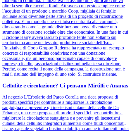
modello di comunità. L’iniziativa ha assunto un significato che va
oltre la semplice raccolta fondi. Attraverso un gesto semplice come
l’acquisto di un prodotto a marchio Coop, migliaia di famiglie
siciliane sono diventate parte attiva di un progetto di ricostruzione
collettiva. È un modello che restituisce centralità alla comunità,
dimostrando come la grande distribuzione possa diventare uno
strumento di coesione sociale oltre che economica. In una fase in cui
il ciclone Harry aveva lasciato profonde ferite non soltanto sul
territorio ma anche nel tessuto produttivo e sociale dell’Isola,
l’iniziativa di Coop Gruppo Radenza ha rappresentato un esempio
concreto di responsabilità condivisa: non una donazione
occasionale, ma un percorso partecipato capace di coinvolgere
imprese, cittadini, associazioni e istituzioni nella stessa direzione.
Perché, come recita il nome della campagna, la ricostruzione non è
mai il risultato dell’impegno di uno solo. Si costruisce insieme.
Cellulite e circolazione? Ci pensano Mirtilli e Ananas
Al negozio L’Erbolario del Parco Corolla una ricca proposta di
prodotti specifici per contribuire a migliorare la circolazione
sanguigna e a prevenire gli inestetismi cutanei della cellulite Da
Erbamea, una ricca proposta di prodotti specifici per contribuire a
migliorare la circolazione sanguigna e a prevenire gli inestetismi
cutanei della cellulite: integratori alimentari come fluidi concentrati,
tisane, capsule vegetali o bustine solubili, ma anche trattamenti topici