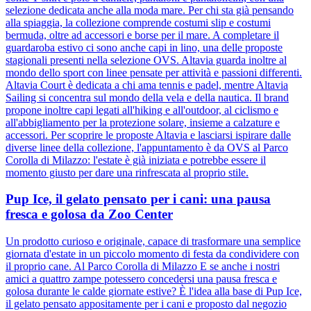
selezione dedicata anche alla moda mare. Per chi sta già pensando
alla spiaggia, la collezione comprende costumi slip e costumi
bermuda, oltre ad accessori e borse per il mare. A completare il
guardaroba estivo ci sono anche capi in lino, una delle proposte
stagionali presenti nella selezione OVS. Altavia guarda inoltre al
mondo dello sport con linee pensate per attività e passioni differenti.
Altavia Court è dedicata a chi ama tennis e padel, mentre Altavia
Sailing si concentra sul mondo della vela e della nautica. Il brand
propone inoltre capi legati all'hiking e all'outdoor, al ciclismo e
all'abbigliamento per la protezione solare, insieme a calzature e
accessori. Per scoprire le proposte Altavia e lasciarsi ispirare dalle
diverse linee della collezione, l'appuntamento è da OVS al Parco
Corolla di Milazzo: l'estate è già iniziata e potrebbe essere il
momento giusto per dare una rinfrescata al proprio stile.
Pup Ice, il gelato pensato per i cani: una pausa
fresca e golosa da Zoo Center
Un prodotto curioso e originale, capace di trasformare una semplice
giornata d'estate in un piccolo momento di festa da condividere con
il proprio cane. Al Parco Corolla di Milazzo E se anche i nostri
amici a quattro zampe potessero concedersi una pausa fresca e
golosa durante le calde giornate estive? È l'idea alla base di Pup Ice,
il gelato pensato appositamente per i cani e proposto dal negozio