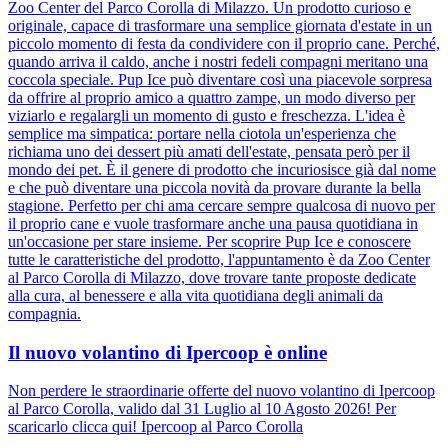
Zoo Center del Parco Corolla di Milazzo. Un prodotto curioso e
originale, capace di trasformare una semplice giornata d'estate in un
piccolo momento di festa da condividere con il proprio cane. Perché,
quando arriva il caldo, anche i nostri fedeli compagni meritano una
coccola speciale. Pup Ice può diventare così una piacevole sorpresa
da offrire al proprio amico a quattro zampe, un modo diverso per
viziarlo e regalargli un momento di gusto e freschezza. L'idea è
semplice ma simpatica: portare nella ciotola un'esperienza che
richiama uno dei dessert più amati dell'estate, pensata però per il
mondo dei pet. È il genere di prodotto che incuriosisce già dal nome
e che può diventare una piccola novità da provare durante la bella
stagione. Perfetto per chi ama cercare sempre qualcosa di nuovo per
il proprio cane e vuole trasformare anche una pausa quotidiana in
un'occasione per stare insieme. Per scoprire Pup Ice e conoscere
tutte le caratteristiche del prodotto, l'appuntamento è da Zoo Center
al Parco Corolla di Milazzo, dove trovare tante proposte dedicate
alla cura, al benessere e alla vita quotidiana degli animali da
compagnia.
Il nuovo volantino di Ipercoop è online
Non perdere le straordinarie offerte del nuovo volantino di Ipercoop
al Parco Corolla, valido dal 31 Luglio al 10 Agosto 2026! Per
scaricarlo clicca qui! Ipercoop al Parco Corolla