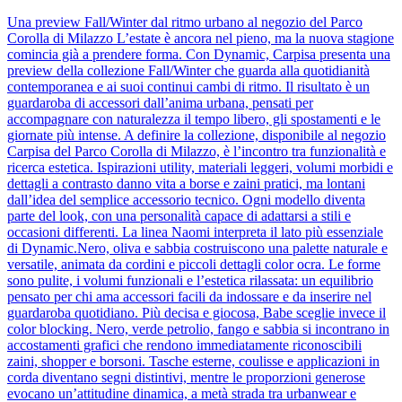
Una preview Fall/Winter dal ritmo urbano al negozio del Parco
Corolla di Milazzo L’estate è ancora nel pieno, ma la nuova stagione
comincia già a prendere forma. Con Dynamic, Carpisa presenta una
preview della collezione Fall/Winter che guarda alla quotidianità
contemporanea e ai suoi continui cambi di ritmo. Il risultato è un
guardaroba di accessori dall’anima urbana, pensati per
accompagnare con naturalezza il tempo libero, gli spostamenti e le
giornate più intense. A definire la collezione, disponibile al negozio
Carpisa del Parco Corolla di Milazzo, è l’incontro tra funzionalità e
ricerca estetica. Ispirazioni utility, materiali leggeri, volumi morbidi e
dettagli a contrasto danno vita a borse e zaini pratici, ma lontani
dall’idea del semplice accessorio tecnico. Ogni modello diventa
parte del look, con una personalità capace di adattarsi a stili e
occasioni differenti. La linea Naomi interpreta il lato più essenziale
di Dynamic.Nero, oliva e sabbia costruiscono una palette naturale e
versatile, animata da cordini e piccoli dettagli color ocra. Le forme
sono pulite, i volumi funzionali e l’estetica rilassata: un equilibrio
pensato per chi ama accessori facili da indossare e da inserire nel
guardaroba quotidiano. Più decisa e giocosa, Babe sceglie invece il
color blocking. Nero, verde petrolio, fango e sabbia si incontrano in
accostamenti grafici che rendono immediatamente riconoscibili
zaini, shopper e borsoni. Tasche esterne, coulisse e applicazioni in
corda diventano segni distintivi, mentre le proporzioni generose
evocano un’attitudine dinamica, a metà strada tra urbanwear e