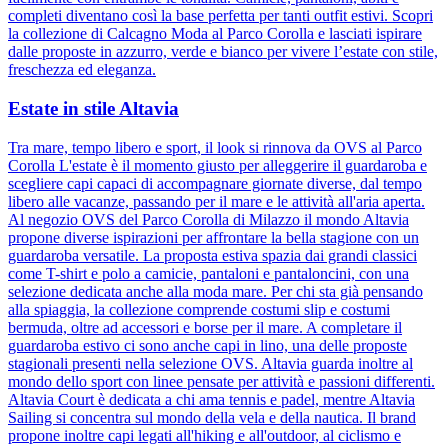
completi diventano così la base perfetta per tanti outfit estivi. Scopri
la collezione di Calcagno Moda al Parco Corolla e lasciati ispirare
dalle proposte in azzurro, verde e bianco per vivere l’estate con stile,
freschezza ed eleganza.
Estate in stile Altavia
Tra mare, tempo libero e sport, il look si rinnova da OVS al Parco
Corolla L'estate è il momento giusto per alleggerire il guardaroba e
scegliere capi capaci di accompagnare giornate diverse, dal tempo
libero alle vacanze, passando per il mare e le attività all'aria aperta.
Al negozio OVS del Parco Corolla di Milazzo il mondo Altavia
propone diverse ispirazioni per affrontare la bella stagione con un
guardaroba versatile. La proposta estiva spazia dai grandi classici
come T-shirt e polo a camicie, pantaloni e pantaloncini, con una
selezione dedicata anche alla moda mare. Per chi sta già pensando
alla spiaggia, la collezione comprende costumi slip e costumi
bermuda, oltre ad accessori e borse per il mare. A completare il
guardaroba estivo ci sono anche capi in lino, una delle proposte
stagionali presenti nella selezione OVS. Altavia guarda inoltre al
mondo dello sport con linee pensate per attività e passioni differenti.
Altavia Court è dedicata a chi ama tennis e padel, mentre Altavia
Sailing si concentra sul mondo della vela e della nautica. Il brand
propone inoltre capi legati all'hiking e all'outdoor, al ciclismo e