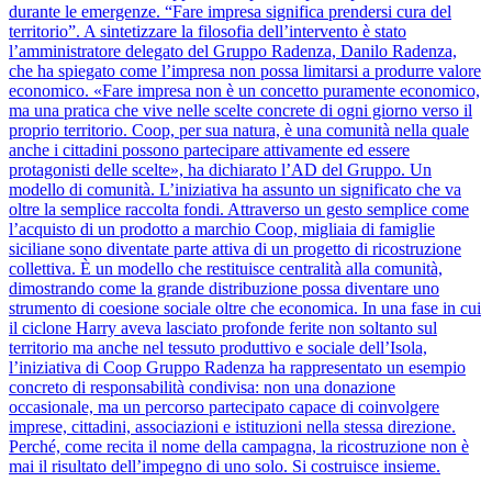
durante le emergenze. “Fare impresa significa prendersi cura del
territorio”. A sintetizzare la filosofia dell’intervento è stato
l’amministratore delegato del Gruppo Radenza, Danilo Radenza,
che ha spiegato come l’impresa non possa limitarsi a produrre valore
economico. «Fare impresa non è un concetto puramente economico,
ma una pratica che vive nelle scelte concrete di ogni giorno verso il
proprio territorio. Coop, per sua natura, è una comunità nella quale
anche i cittadini possono partecipare attivamente ed essere
protagonisti delle scelte», ha dichiarato l’AD del Gruppo. Un
modello di comunità. L’iniziativa ha assunto un significato che va
oltre la semplice raccolta fondi. Attraverso un gesto semplice come
l’acquisto di un prodotto a marchio Coop, migliaia di famiglie
siciliane sono diventate parte attiva di un progetto di ricostruzione
collettiva. È un modello che restituisce centralità alla comunità,
dimostrando come la grande distribuzione possa diventare uno
strumento di coesione sociale oltre che economica. In una fase in cui
il ciclone Harry aveva lasciato profonde ferite non soltanto sul
territorio ma anche nel tessuto produttivo e sociale dell’Isola,
l’iniziativa di Coop Gruppo Radenza ha rappresentato un esempio
concreto di responsabilità condivisa: non una donazione
occasionale, ma un percorso partecipato capace di coinvolgere
imprese, cittadini, associazioni e istituzioni nella stessa direzione.
Perché, come recita il nome della campagna, la ricostruzione non è
mai il risultato dell’impegno di uno solo. Si costruisce insieme.