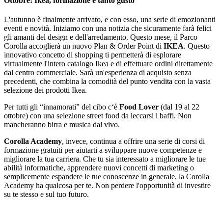
Ottobre: Ikea, formazione e tanto gusto
L'autunno è finalmente arrivato, e con esso, una serie di emozionanti
eventi e novità. Iniziamo con una notizia che sicuramente farà felici
gli amanti del design e dell'arredamento. Questo mese, il Parco
Corolla accoglierà un nuovo Plan & Order Point di
IKEA
. Questo
innovativo concetto di shopping ti permetterà di esplorare
virtualmente l'intero catalogo Ikea e di effettuare ordini direttamente
dal centro commerciale. Sarà un'esperienza di acquisto senza
precedenti, che combina la comodità del punto vendita con la vasta
selezione dei prodotti Ikea.
Per tutti gli “innamorati” del cibo c‘è
Food Lover
(dal 19 al 22
ottobre) con una selezione street food da leccarsi i baffi. Non
mancheranno birra e musica dal vivo.
Corolla Academy
, invece, continua a offrire una serie di corsi di
formazione gratuiti per aiutarti a sviluppare nuove competenze e
migliorare la tua carriera. Che tu sia interessato a migliorare le tue
abilità informatiche, apprendere nuovi concetti di marketing o
semplicemente espandere le tue conoscenze in generale, la Corolla
Academy ha qualcosa per te. Non perdere l'opportunità di investire
su te stesso e sul tuo futuro.