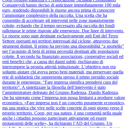
Consapevoli hanno deciso di anticipare immediatamente 100 mila
euro, rendendo disponibili le risorse ancora prima di conoscere
l’ammontare complessivo della raccolta. Una scelta che ha
consentito di accelerare gli interventi nelle zone maggiormente
colpite, evitando che il tempo necessario alla raccolta dei fondi
rallentasse le prime risposte alle emergenze. Due linee di intervento.
Le risorse sono state destinate esclusivamente agli Enti del Terzo
Settore operanti nei territori interessati dal ciclone, attraverso due
strumenti distinti. Il primo ha previsto una disponibilità “a sportello”
per l’acquisto di beni di prima necessità destinati alle popolazioni
colpite. Il secondo ha finanziato associazioni, cooperative sociali ed
enti benefici che, a causa dei danni subiti, rischiavano di
interrompere la propria attività istituzionale. L’obiettivo non era
soltanto aiutare chi aveva perso beni materiali, ma preservare quella
rete di solidarietà che rappresenta spesso il primo presidio sociale
durante le emergenze. “Fare impresa significa prendersi cura del
territorio”. A sintetizzare la filosofia dell’intervento è stato
l’amministratore delegato del Gruppo Radenza, Danilo Radenza,
che ha spiegato come l’impresa non possa limitarsi a produrre valore
economico. «Fare impresa non è un concetto puramente economico,
ma una pratica che vive nelle scelte concrete di ogni giorno verso il
proprio territorio. Coop, per sua natura, è una comunità nella quale
anche i cittadini possono partecipare attivamente ed essere
protagonisti delle scelte», ha dichiarato l’AD del Gruppo. Un