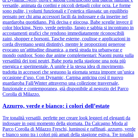
versatile, animata da cordini e piccoli dettagli color ocra. Le forme
sono pulite, i volumi funzionali e l’estetica rilassata: un equilibrio
pensato per chi ama accessori facili da indossare e da inserire nel
guardaroba quotidiano. Più decisa e giocosa, Babe sceglie invece il
color blocking. Nero, verde petrolio, fango e sabbia si incontrano in
accostamenti grafici che rendono immediatamente riconoscibili
zaini, shopper e borsoni. Tasche esterne, coulisse e applicazioni in
corda diventano segni distintivi, mentre le proporzioni generose
evocano un’attitudine dinamica, a metà strada tra urbanwear e
mondo outdoor. Sono due anime complementari: Naomi punta sulla
versatilità dei toni neutri, Babe porta nella stagione una nota più
energica e sperimentale. A unirle è la stessa idea di movimento,
tradotta in accessori che seguono la giornata senza imporre un’unica
occasione d’uso. Con Dynamic, Carpisa anticipa così il nuovo
guardaroba Fall/Winter attraverso una collezione trasversale,
funzionale e contemporanea, già disponibile al negozio del Parco
Corolla di Milazzo.
Azzurro, verde e bianco: i colori dell’estate
Tre tonalità versatili, perfette per creare look leggeri ed eleganti da
indossare in ogni momento della giornata. Da Calcagno Moda al
Parco Corolla di Milazzo Freschi, luminosi e raffinati, azzurro, verde
e bianco sono tra i colori più amati della stagione estiva. Tre tonalità