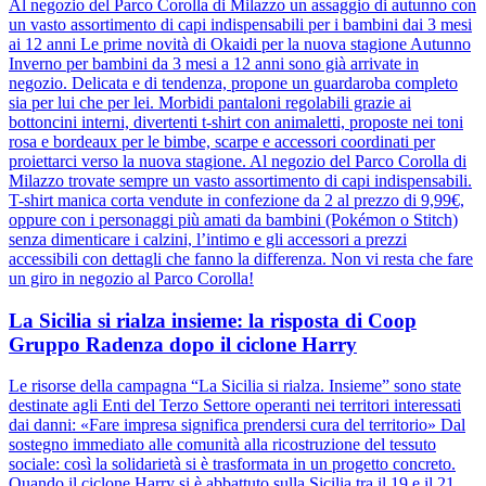
Al negozio del Parco Corolla di Milazzo un assaggio di autunno con
un vasto assortimento di capi indispensabili per i bambini dai 3 mesi
ai 12 anni Le prime novità di Okaidi per la nuova stagione Autunno
Inverno per bambini da 3 mesi a 12 anni sono già arrivate in
negozio. Delicata e di tendenza, propone un guardaroba completo
sia per lui che per lei. Morbidi pantaloni regolabili grazie ai
bottoncini interni, divertenti t-shirt con animaletti, proposte nei toni
rosa e bordeaux per le bimbe, scarpe e accessori coordinati per
proiettarci verso la nuova stagione. Al negozio del Parco Corolla di
Milazzo trovate sempre un vasto assortimento di capi indispensabili.
T-shirt manica corta vendute in confezione da 2 al prezzo di 9,99€,
oppure con i personaggi più amati da bambini (Pokémon o Stitch)
senza dimenticare i calzini, l’intimo e gli accessori a prezzi
accessibili con dettagli che fanno la differenza. Non vi resta che fare
un giro in negozio al Parco Corolla!
La Sicilia si rialza insieme: la risposta di Coop
Gruppo Radenza dopo il ciclone Harry
Le risorse della campagna “La Sicilia si rialza. Insieme” sono state
destinate agli Enti del Terzo Settore operanti nei territori interessati
dai danni: «Fare impresa significa prendersi cura del territorio» Dal
sostegno immediato alle comunità alla ricostruzione del tessuto
sociale: così la solidarietà si è trasformata in un progetto concreto.
Quando il ciclone Harry si è abbattuto sulla Sicilia tra il 19 e il 21