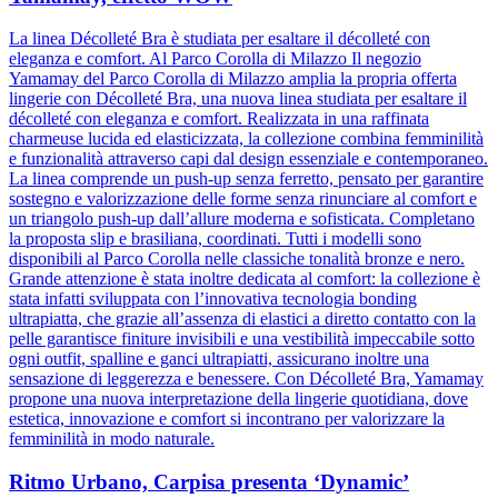
La linea Décolleté Bra è studiata per esaltare il décolleté con
eleganza e comfort. Al Parco Corolla di Milazzo Il negozio
Yamamay del Parco Corolla di Milazzo amplia la propria offerta
lingerie con Décolleté Bra, una nuova linea studiata per esaltare il
décolleté con eleganza e comfort. Realizzata in una raffinata
charmeuse lucida ed elasticizzata, la collezione combina femminilità
e funzionalità attraverso capi dal design essenziale e contemporaneo.
La linea comprende un push-up senza ferretto, pensato per garantire
sostegno e valorizzazione delle forme senza rinunciare al comfort e
un triangolo push-up dall’allure moderna e sofisticata. Completano
la proposta slip e brasiliana, coordinati. Tutti i modelli sono
disponibili al Parco Corolla nelle classiche tonalità bronze e nero.
Grande attenzione è stata inoltre dedicata al comfort: la collezione è
stata infatti sviluppata con l’innovativa tecnologia bonding
ultrapiatta, che grazie all’assenza di elastici a diretto contatto con la
pelle garantisce finiture invisibili e una vestibilità impeccabile sotto
ogni outfit, spalline e ganci ultrapiatti, assicurano inoltre una
sensazione di leggerezza e benessere. Con Décolleté Bra, Yamamay
propone una nuova interpretazione della lingerie quotidiana, dove
estetica, innovazione e comfort si incontrano per valorizzare la
femminilità in modo naturale.
Ritmo Urbano, Carpisa presenta ‘Dynamic’