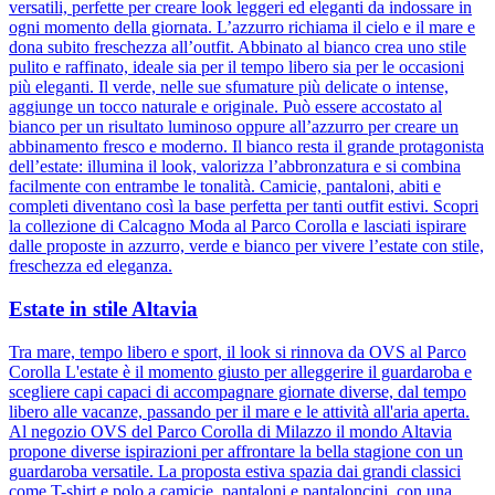
versatili, perfette per creare look leggeri ed eleganti da indossare in
ogni momento della giornata. L’azzurro richiama il cielo e il mare e
dona subito freschezza all’outfit. Abbinato al bianco crea uno stile
pulito e raffinato, ideale sia per il tempo libero sia per le occasioni
più eleganti. Il verde, nelle sue sfumature più delicate o intense,
aggiunge un tocco naturale e originale. Può essere accostato al
bianco per un risultato luminoso oppure all’azzurro per creare un
abbinamento fresco e moderno. Il bianco resta il grande protagonista
dell’estate: illumina il look, valorizza l’abbronzatura e si combina
facilmente con entrambe le tonalità. Camicie, pantaloni, abiti e
completi diventano così la base perfetta per tanti outfit estivi. Scopri
la collezione di Calcagno Moda al Parco Corolla e lasciati ispirare
dalle proposte in azzurro, verde e bianco per vivere l’estate con stile,
freschezza ed eleganza.
Estate in stile Altavia
Tra mare, tempo libero e sport, il look si rinnova da OVS al Parco
Corolla L'estate è il momento giusto per alleggerire il guardaroba e
scegliere capi capaci di accompagnare giornate diverse, dal tempo
libero alle vacanze, passando per il mare e le attività all'aria aperta.
Al negozio OVS del Parco Corolla di Milazzo il mondo Altavia
propone diverse ispirazioni per affrontare la bella stagione con un
guardaroba versatile. La proposta estiva spazia dai grandi classici
come T-shirt e polo a camicie, pantaloni e pantaloncini, con una