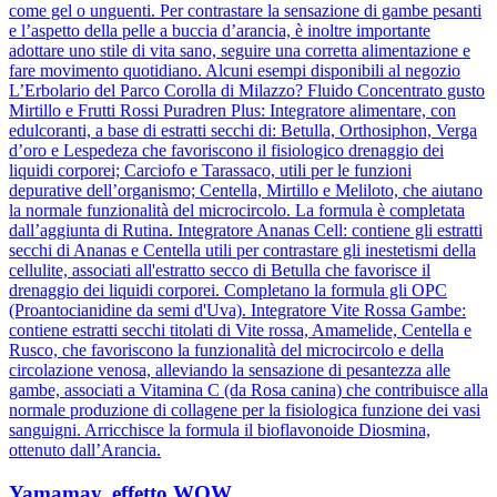
come gel o unguenti. Per contrastare la sensazione di gambe pesanti
e l’aspetto della pelle a buccia d’arancia, è inoltre importante
adottare uno stile di vita sano, seguire una corretta alimentazione e
fare movimento quotidiano. Alcuni esempi disponibili al negozio
L’Erbolario del Parco Corolla di Milazzo? Fluido Concentrato gusto
Mirtillo e Frutti Rossi Puradren Plus: Integratore alimentare, con
edulcoranti, a base di estratti secchi di: Betulla, Orthosiphon, Verga
d’oro e Lespedeza che favoriscono il fisiologico drenaggio dei
liquidi corporei; Carciofo e Tarassaco, utili per le funzioni
depurative dell’organismo; Centella, Mirtillo e Meliloto, che aiutano
la normale funzionalità del microcircolo. La formula è completata
dall’aggiunta di Rutina. Integratore Ananas Cell: contiene gli estratti
secchi di Ananas e Centella utili per contrastare gli inestetismi della
cellulite, associati all'estratto secco di Betulla che favorisce il
drenaggio dei liquidi corporei. Completano la formula gli OPC
(Proantocianidine da semi d'Uva). Integratore Vite Rossa Gambe:
contiene estratti secchi titolati di Vite rossa, Amamelide, Centella e
Rusco, che favoriscono la funzionalità del microcircolo e della
circolazione venosa, alleviando la sensazione di pesantezza alle
gambe, associati a Vitamina C (da Rosa canina) che contribuisce alla
normale produzione di collagene per la fisiologica funzione dei vasi
sanguigni. Arricchisce la formula il bioflavonoide Diosmina,
ottenuto dall’Arancia.
Yamamay, effetto WOW