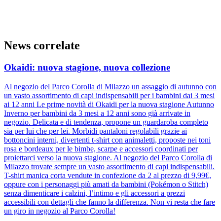
News correlate
Okaidi: nuova stagione, nuova collezione
Al negozio del Parco Corolla di Milazzo un assaggio di autunno con
un vasto assortimento di capi indispensabili per i bambini dai 3 mesi
ai 12 anni Le prime novità di Okaidi per la nuova stagione Autunno
Inverno per bambini da 3 mesi a 12 anni sono già arrivate in
negozio. Delicata e di tendenza, propone un guardaroba completo
sia per lui che per lei. Morbidi pantaloni regolabili grazie ai
bottoncini interni, divertenti t-shirt con animaletti, proposte nei toni
rosa e bordeaux per le bimbe, scarpe e accessori coordinati per
proiettarci verso la nuova stagione. Al negozio del Parco Corolla di
Milazzo trovate sempre un vasto assortimento di capi indispensabili.
T-shirt manica corta vendute in confezione da 2 al prezzo di 9,99€,
oppure con i personaggi più amati da bambini (Pokémon o Stitch)
senza dimenticare i calzini, l’intimo e gli accessori a prezzi
accessibili con dettagli che fanno la differenza. Non vi resta che fare
un giro in negozio al Parco Corolla!