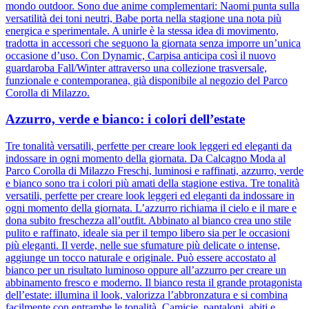
mondo outdoor. Sono due anime complementari: Naomi punta sulla
versatilità dei toni neutri, Babe porta nella stagione una nota più
energica e sperimentale. A unirle è la stessa idea di movimento,
tradotta in accessori che seguono la giornata senza imporre un’unica
occasione d’uso. Con Dynamic, Carpisa anticipa così il nuovo
guardaroba Fall/Winter attraverso una collezione trasversale,
funzionale e contemporanea, già disponibile al negozio del Parco
Corolla di Milazzo.
Azzurro, verde e bianco: i colori dell’estate
Tre tonalità versatili, perfette per creare look leggeri ed eleganti da
indossare in ogni momento della giornata. Da Calcagno Moda al
Parco Corolla di Milazzo Freschi, luminosi e raffinati, azzurro, verde
e bianco sono tra i colori più amati della stagione estiva. Tre tonalità
versatili, perfette per creare look leggeri ed eleganti da indossare in
ogni momento della giornata. L’azzurro richiama il cielo e il mare e
dona subito freschezza all’outfit. Abbinato al bianco crea uno stile
pulito e raffinato, ideale sia per il tempo libero sia per le occasioni
più eleganti. Il verde, nelle sue sfumature più delicate o intense,
aggiunge un tocco naturale e originale. Può essere accostato al
bianco per un risultato luminoso oppure all’azzurro per creare un
abbinamento fresco e moderno. Il bianco resta il grande protagonista
dell’estate: illumina il look, valorizza l’abbronzatura e si combina
facilmente con entrambe le tonalità. Camicie, pantaloni, abiti e