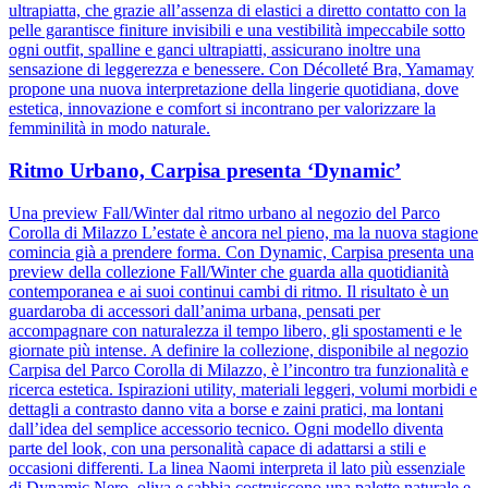
ultrapiatta, che grazie all’assenza di elastici a diretto contatto con la
pelle garantisce finiture invisibili e una vestibilità impeccabile sotto
ogni outfit, spalline e ganci ultrapiatti, assicurano inoltre una
sensazione di leggerezza e benessere. Con Décolleté Bra, Yamamay
propone una nuova interpretazione della lingerie quotidiana, dove
estetica, innovazione e comfort si incontrano per valorizzare la
femminilità in modo naturale.
Ritmo Urbano, Carpisa presenta ‘Dynamic’
Una preview Fall/Winter dal ritmo urbano al negozio del Parco
Corolla di Milazzo L’estate è ancora nel pieno, ma la nuova stagione
comincia già a prendere forma. Con Dynamic, Carpisa presenta una
preview della collezione Fall/Winter che guarda alla quotidianità
contemporanea e ai suoi continui cambi di ritmo. Il risultato è un
guardaroba di accessori dall’anima urbana, pensati per
accompagnare con naturalezza il tempo libero, gli spostamenti e le
giornate più intense. A definire la collezione, disponibile al negozio
Carpisa del Parco Corolla di Milazzo, è l’incontro tra funzionalità e
ricerca estetica. Ispirazioni utility, materiali leggeri, volumi morbidi e
dettagli a contrasto danno vita a borse e zaini pratici, ma lontani
dall’idea del semplice accessorio tecnico. Ogni modello diventa
parte del look, con una personalità capace di adattarsi a stili e
occasioni differenti. La linea Naomi interpreta il lato più essenziale
di Dynamic.Nero, oliva e sabbia costruiscono una palette naturale e