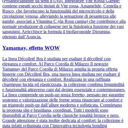
(Proantocianidine da semi d'Uva). Integratore Vite Rossa Gambe:
contiene estratti secchi titolati di Vite rossa, Amamelide, Centella e
Rusco, che favoriscono la funzionalità del microcircolo e della
circolazione venosa, alleviando la sensazione di pesantezza alle
gambe, associati a Vitamina C (da Rosa canina) che contribuisce alla
normale produzione di collagene per la fisiologica funzione dei vasi
sanguigni. Arricchisce la formula il bioflavonoide Diosmina,
ottenuto dall’Arancia.
Yamamay, effetto WOW
La linea Décolleté Bra è studiata per esaltare il décolleté con
eleganza e comfort. Al Parco Corolla di Milazzo Il negozio
Yamamay del Parco Corolla di Milazzo amplia la propria offerta
lingerie con Décolleté Bra, una nuova linea studiata per esaltare il
décolleté con eleganza e comfort. Realizzata in una raffinata
charmeuse lucida ed elasticizzata, la collezione combina femminilità
e funzionalità attraverso capi dal design essenziale e contemporaneo.
La linea comprende un push-up senza ferretto, pensato per garantire
sostegno e valorizzazione delle forme senza rinunciare al comfort e
un triangolo push-up dall’allure moderna e sofisticata. Completano
la proposta slip e brasiliana, coordinati. Tutti i modelli sono
disponibili al Parco Corolla nelle classiche tonalità bronze e nero.
Grande attenzione è stata inoltre dedicata al comfort: la collezione è
stata infatti sviluppata con l’innovativa tecnologia bonding