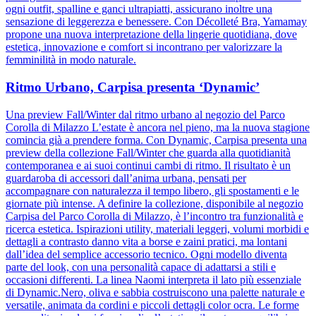
ogni outfit, spalline e ganci ultrapiatti, assicurano inoltre una
sensazione di leggerezza e benessere. Con Décolleté Bra, Yamamay
propone una nuova interpretazione della lingerie quotidiana, dove
estetica, innovazione e comfort si incontrano per valorizzare la
femminilità in modo naturale.
Ritmo Urbano, Carpisa presenta ‘Dynamic’
Una preview Fall/Winter dal ritmo urbano al negozio del Parco
Corolla di Milazzo L’estate è ancora nel pieno, ma la nuova stagione
comincia già a prendere forma. Con Dynamic, Carpisa presenta una
preview della collezione Fall/Winter che guarda alla quotidianità
contemporanea e ai suoi continui cambi di ritmo. Il risultato è un
guardaroba di accessori dall’anima urbana, pensati per
accompagnare con naturalezza il tempo libero, gli spostamenti e le
giornate più intense. A definire la collezione, disponibile al negozio
Carpisa del Parco Corolla di Milazzo, è l’incontro tra funzionalità e
ricerca estetica. Ispirazioni utility, materiali leggeri, volumi morbidi e
dettagli a contrasto danno vita a borse e zaini pratici, ma lontani
dall’idea del semplice accessorio tecnico. Ogni modello diventa
parte del look, con una personalità capace di adattarsi a stili e
occasioni differenti. La linea Naomi interpreta il lato più essenziale
di Dynamic.Nero, oliva e sabbia costruiscono una palette naturale e
versatile, animata da cordini e piccoli dettagli color ocra. Le forme