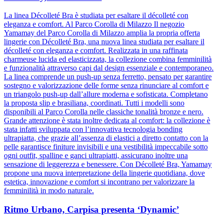
La linea Décolleté Bra è studiata per esaltare il décolleté con
eleganza e comfort. Al Parco Corolla di Milazzo Il negozio
Yamamay del Parco Corolla di Milazzo amplia la propria offerta
lingerie con Décolleté Bra, una nuova linea studiata per esaltare il
décolleté con eleganza e comfort. Realizzata in una raffinata
charmeuse lucida ed elasticizzata, la collezione combina femminilità
e funzionalità attraverso capi dal design essenziale e contemporaneo.
La linea comprende un push-up senza ferretto, pensato per garantire
sostegno e valorizzazione delle forme senza rinunciare al comfort e
un triangolo push-up dall’allure moderna e sofisticata. Completano
la proposta slip e brasiliana, coordinati. Tutti i modelli sono
disponibili al Parco Corolla nelle classiche tonalità bronze e nero.
Grande attenzione è stata inoltre dedicata al comfort: la collezione è
stata infatti sviluppata con l’innovativa tecnologia bonding
ultrapiatta, che grazie all’assenza di elastici a diretto contatto con la
pelle garantisce finiture invisibili e una vestibilità impeccabile sotto
ogni outfit, spalline e ganci ultrapiatti, assicurano inoltre una
sensazione di leggerezza e benessere. Con Décolleté Bra, Yamamay
propone una nuova interpretazione della lingerie quotidiana, dove
estetica, innovazione e comfort si incontrano per valorizzare la
femminilità in modo naturale.
Ritmo Urbano, Carpisa presenta ‘Dynamic’