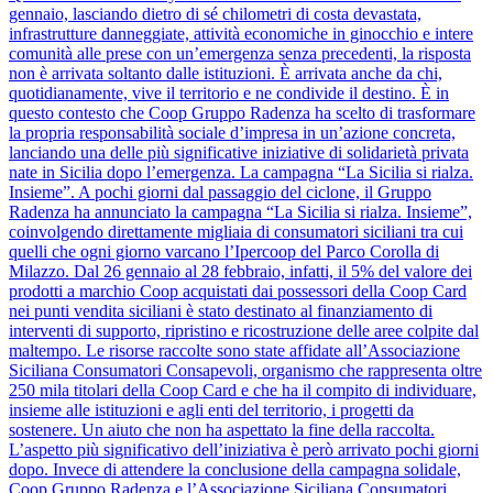
gennaio, lasciando dietro di sé chilometri di costa devastata,
infrastrutture danneggiate, attività economiche in ginocchio e intere
comunità alle prese con un’emergenza senza precedenti, la risposta
non è arrivata soltanto dalle istituzioni. È arrivata anche da chi,
quotidianamente, vive il territorio e ne condivide il destino. È in
questo contesto che Coop Gruppo Radenza ha scelto di trasformare
la propria responsabilità sociale d’impresa in un’azione concreta,
lanciando una delle più significative iniziative di solidarietà privata
nate in Sicilia dopo l’emergenza. La campagna “La Sicilia si rialza.
Insieme”. A pochi giorni dal passaggio del ciclone, il Gruppo
Radenza ha annunciato la campagna “La Sicilia si rialza. Insieme”,
coinvolgendo direttamente migliaia di consumatori siciliani tra cui
quelli che ogni giorno varcano l’Ipercoop del Parco Corolla di
Milazzo. Dal 26 gennaio al 28 febbraio, infatti, il 5% del valore dei
prodotti a marchio Coop acquistati dai possessori della Coop Card
nei punti vendita siciliani è stato destinato al finanziamento di
interventi di supporto, ripristino e ricostruzione delle aree colpite dal
maltempo. Le risorse raccolte sono state affidate all’Associazione
Siciliana Consumatori Consapevoli, organismo che rappresenta oltre
250 mila titolari della Coop Card e che ha il compito di individuare,
insieme alle istituzioni e agli enti del territorio, i progetti da
sostenere. Un aiuto che non ha aspettato la fine della raccolta.
L’aspetto più significativo dell’iniziativa è però arrivato pochi giorni
dopo. Invece di attendere la conclusione della campagna solidale,
Coop Gruppo Radenza e l’Associazione Siciliana Consumatori