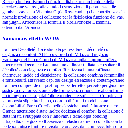
Rusco, che favoriscono la funzionalità del microcircolo e della
circolazione venosa, alleviando la sensazione di pesantezza alle
gambe, associati a Vitamina C (da Rosa canina) che contribuisce alla
normale produzione di collagene per la fisiologica funzione dei vasi
sanguigni. Arricchisce la formula il bioflavonoide Diosmina,
ottenuto dall’Arancia.
Yamamay, effetto WOW
La linea Décolleté Bra è studiata per esaltare il décolleté con
eleganza e comfort. Al Parco Corolla di Milazzo Il negozio
Yamamay del Parco Corolla di Milazzo amplia la propria offerta
lingerie con Décolleté Bra, una nuova linea studiata per esaltare il
décolleté con eleganza e comfort. Realizzata in una raffinata
charmeuse lucida ed elasticizzata, la collezione combina femminilità
e funzionalità attraverso capi dal design essenziale e contemporaneo.
La linea comprende un push-up senza ferretto, pensato per garantire
sostegno e valorizzazione delle forme senza rinunciare al comfort e
un triangolo push-up dall’allure moderna e sofisticata. Completano
la proposta slip e brasiliana, coordinati. Tutti i modelli sono
disponibili al Parco Corolla nelle classiche tonalità bronze e nero.
Grande attenzione è stata inoltre dedicata al comfort: la collezione è
stata infatti sviluppata con l’innovativa tecnologia bonding
ultrapiatta, che grazie all’assenza di elastici a diretto contatto con la
pelle garantisce finiture invisibili e una vestibilità impeccabile sotto