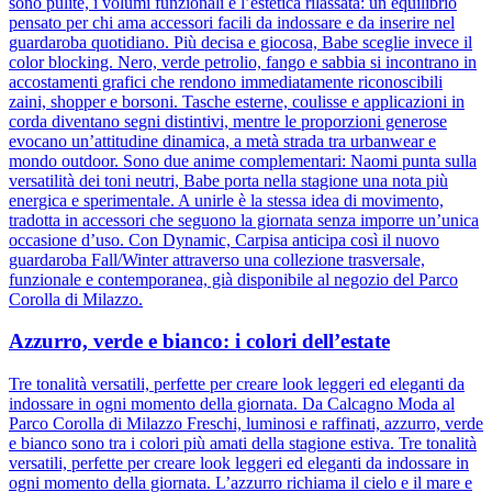
sono pulite, i volumi funzionali e l’estetica rilassata: un equilibrio
pensato per chi ama accessori facili da indossare e da inserire nel
guardaroba quotidiano. Più decisa e giocosa, Babe sceglie invece il
color blocking. Nero, verde petrolio, fango e sabbia si incontrano in
accostamenti grafici che rendono immediatamente riconoscibili
zaini, shopper e borsoni. Tasche esterne, coulisse e applicazioni in
corda diventano segni distintivi, mentre le proporzioni generose
evocano un’attitudine dinamica, a metà strada tra urbanwear e
mondo outdoor. Sono due anime complementari: Naomi punta sulla
versatilità dei toni neutri, Babe porta nella stagione una nota più
energica e sperimentale. A unirle è la stessa idea di movimento,
tradotta in accessori che seguono la giornata senza imporre un’unica
occasione d’uso. Con Dynamic, Carpisa anticipa così il nuovo
guardaroba Fall/Winter attraverso una collezione trasversale,
funzionale e contemporanea, già disponibile al negozio del Parco
Corolla di Milazzo.
Azzurro, verde e bianco: i colori dell’estate
Tre tonalità versatili, perfette per creare look leggeri ed eleganti da
indossare in ogni momento della giornata. Da Calcagno Moda al
Parco Corolla di Milazzo Freschi, luminosi e raffinati, azzurro, verde
e bianco sono tra i colori più amati della stagione estiva. Tre tonalità
versatili, perfette per creare look leggeri ed eleganti da indossare in
ogni momento della giornata. L’azzurro richiama il cielo e il mare e