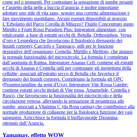
come gel o unguenti. Per contrastare la sensazione di gambe pesanti
e l’aspetto della pelle a buccia d’arancia, è inoltre importante
adottare uno stile di vita sano, seguire una corretta alimentazione e
fare movimento quotidiano. Alcuni esempi disponibili al negozio
L’Erbolario del Parco Corolla di Milazzo? Fluido Concentrato gusto
Mirtillo e Frutti Rossi Puradren Plus: Integratore alimentare, con
edulcoranti, a base di estratti secchi di: Betulla, Orthosiphon, Verga
d’oro e Lespedeza che favoriscono il fisiologico drenaggio dei
liquidi corporei; Carciofo e Tarassaco, utili per le funzioni
depurative dell’organismo; Centella, Mirtillo e Meliloto, che aiutano
la normale funzionalità del microcircolo. La formula è completata
dall’aggiunta di Rutina. Integratore Ananas Cell: contiene gli estratti
secchi di Ananas e Centella utili per contrastare gli inestetismi della
cellulite, associati all'estratto secco di Betulla che favorisce il
drenaggio dei liquidi corporei. Completano la formula gli OPC
(Proantocianidine da semi d'Uva). Integratore Vite Rossa Gambe:
contiene estratti secchi titolati di Vite rossa, Amamelide, Centella e
Rusco, che favoriscono la funzionalità del microcircolo e della
circolazione venosa, alleviando la sensazione di pesantezza alle
gambe, associati a Vitamina C (da Rosa canina) che contribuisce alla
normale produzione di collagene per la fisiologica funzione dei vasi
sanguigni. Arricchisce la formula il bioflavonoide Diosmina,
ottenuto dall’Arancia.
Yamamay, effetto WOW