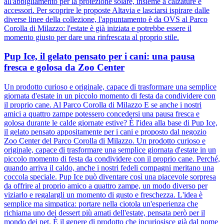
all'abbigliamento per la protezione solare, insieme a calzature e
accessori. Per scoprire le proposte Altavia e lasciarsi ispirare dalle
diverse linee della collezione, l'appuntamento è da OVS al Parco
Corolla di Milazzo: l'estate è già iniziata e potrebbe essere il
momento giusto per dare una rinfrescata al proprio stile.
Pup Ice, il gelato pensato per i cani: una pausa
fresca e golosa da Zoo Center
Un prodotto curioso e originale, capace di trasformare una semplice
giornata d'estate in un piccolo momento di festa da condividere con
il proprio cane. Al Parco Corolla di Milazzo E se anche i nostri
amici a quattro zampe potessero concedersi una pausa fresca e
golosa durante le calde giornate estive? È l'idea alla base di Pup Ice,
il gelato pensato appositamente per i cani e proposto dal negozio
Zoo Center del Parco Corolla di Milazzo. Un prodotto curioso e
originale, capace di trasformare una semplice giornata d'estate in un
piccolo momento di festa da condividere con il proprio cane. Perché,
quando arriva il caldo, anche i nostri fedeli compagni meritano una
coccola speciale. Pup Ice può diventare così una piacevole sorpresa
da offrire al proprio amico a quattro zampe, un modo diverso per
viziarlo e regalargli un momento di gusto e freschezza. L'idea è
semplice ma simpatica: portare nella ciotola un'esperienza che
richiama uno dei dessert più amati dell'estate, pensata però per il
mondo dei pet. È il genere di prodotto che incuriosisce già dal nome