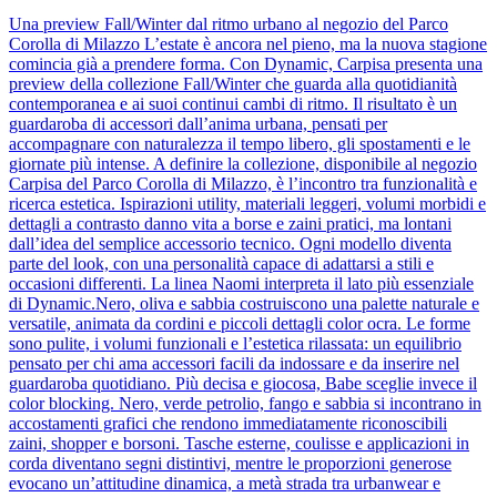
Una preview Fall/Winter dal ritmo urbano al negozio del Parco
Corolla di Milazzo L’estate è ancora nel pieno, ma la nuova stagione
comincia già a prendere forma. Con Dynamic, Carpisa presenta una
preview della collezione Fall/Winter che guarda alla quotidianità
contemporanea e ai suoi continui cambi di ritmo. Il risultato è un
guardaroba di accessori dall’anima urbana, pensati per
accompagnare con naturalezza il tempo libero, gli spostamenti e le
giornate più intense. A definire la collezione, disponibile al negozio
Carpisa del Parco Corolla di Milazzo, è l’incontro tra funzionalità e
ricerca estetica. Ispirazioni utility, materiali leggeri, volumi morbidi e
dettagli a contrasto danno vita a borse e zaini pratici, ma lontani
dall’idea del semplice accessorio tecnico. Ogni modello diventa
parte del look, con una personalità capace di adattarsi a stili e
occasioni differenti. La linea Naomi interpreta il lato più essenziale
di Dynamic.Nero, oliva e sabbia costruiscono una palette naturale e
versatile, animata da cordini e piccoli dettagli color ocra. Le forme
sono pulite, i volumi funzionali e l’estetica rilassata: un equilibrio
pensato per chi ama accessori facili da indossare e da inserire nel
guardaroba quotidiano. Più decisa e giocosa, Babe sceglie invece il
color blocking. Nero, verde petrolio, fango e sabbia si incontrano in
accostamenti grafici che rendono immediatamente riconoscibili
zaini, shopper e borsoni. Tasche esterne, coulisse e applicazioni in
corda diventano segni distintivi, mentre le proporzioni generose
evocano un’attitudine dinamica, a metà strada tra urbanwear e