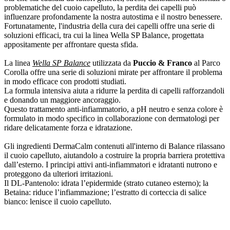
problematiche del cuoio capelluto, la perdita dei capelli può
influenzare profondamente la nostra autostima e il nostro benessere.
Fortunatamente, l'industria della cura dei capelli offre una serie di
soluzioni efficaci, tra cui la linea Wella SP Balance, progettata
appositamente per affrontare questa sfida.
La linea
Wella SP Balance
utilizzata da
Puccio & Franco
al Parco
Corolla offre una serie di soluzioni mirate per affrontare il problema
in modo efficace con prodotti studiati.
La formula intensiva aiuta a ridurre la perdita di capelli rafforzandoli
e donando un maggiore ancoraggio.
Questo trattamento anti-infiammatorio, a pH neutro e senza colore è
formulato in modo specifico in collaborazione con dermatologi per
ridare delicatamente forza e idratazione.
Gli ingredienti DermaCalm contenuti all'interno di Balance rilassano
il cuoio capelluto, aiutandolo a costruire la propria barriera protettiva
dall’esterno. I principi attivi anti-infiammatori e idratanti nutrono e
proteggono da ulteriori irritazioni.
Il DL-Pantenolo: idrata l’epidermide (strato cutaneo esterno); la
Betaina: riduce l’infiammazione; l’estratto di corteccia di salice
bianco: lenisce il cuoio capelluto.