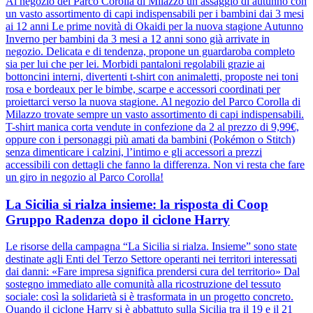
Al negozio del Parco Corolla di Milazzo un assaggio di autunno con
un vasto assortimento di capi indispensabili per i bambini dai 3 mesi
ai 12 anni Le prime novità di Okaidi per la nuova stagione Autunno
Inverno per bambini da 3 mesi a 12 anni sono già arrivate in
negozio. Delicata e di tendenza, propone un guardaroba completo
sia per lui che per lei. Morbidi pantaloni regolabili grazie ai
bottoncini interni, divertenti t-shirt con animaletti, proposte nei toni
rosa e bordeaux per le bimbe, scarpe e accessori coordinati per
proiettarci verso la nuova stagione. Al negozio del Parco Corolla di
Milazzo trovate sempre un vasto assortimento di capi indispensabili.
T-shirt manica corta vendute in confezione da 2 al prezzo di 9,99€,
oppure con i personaggi più amati da bambini (Pokémon o Stitch)
senza dimenticare i calzini, l’intimo e gli accessori a prezzi
accessibili con dettagli che fanno la differenza. Non vi resta che fare
un giro in negozio al Parco Corolla!
La Sicilia si rialza insieme: la risposta di Coop
Gruppo Radenza dopo il ciclone Harry
Le risorse della campagna “La Sicilia si rialza. Insieme” sono state
destinate agli Enti del Terzo Settore operanti nei territori interessati
dai danni: «Fare impresa significa prendersi cura del territorio» Dal
sostegno immediato alle comunità alla ricostruzione del tessuto
sociale: così la solidarietà si è trasformata in un progetto concreto.
Quando il ciclone Harry si è abbattuto sulla Sicilia tra il 19 e il 21