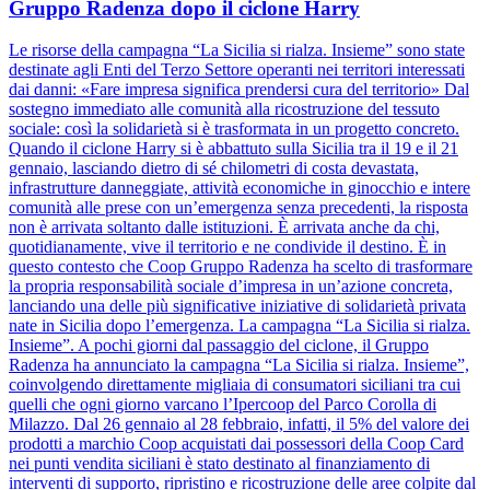
Gruppo Radenza dopo il ciclone Harry
Le risorse della campagna “La Sicilia si rialza. Insieme” sono state
destinate agli Enti del Terzo Settore operanti nei territori interessati
dai danni: «Fare impresa significa prendersi cura del territorio» Dal
sostegno immediato alle comunità alla ricostruzione del tessuto
sociale: così la solidarietà si è trasformata in un progetto concreto.
Quando il ciclone Harry si è abbattuto sulla Sicilia tra il 19 e il 21
gennaio, lasciando dietro di sé chilometri di costa devastata,
infrastrutture danneggiate, attività economiche in ginocchio e intere
comunità alle prese con un’emergenza senza precedenti, la risposta
non è arrivata soltanto dalle istituzioni. È arrivata anche da chi,
quotidianamente, vive il territorio e ne condivide il destino. È in
questo contesto che Coop Gruppo Radenza ha scelto di trasformare
la propria responsabilità sociale d’impresa in un’azione concreta,
lanciando una delle più significative iniziative di solidarietà privata
nate in Sicilia dopo l’emergenza. La campagna “La Sicilia si rialza.
Insieme”. A pochi giorni dal passaggio del ciclone, il Gruppo
Radenza ha annunciato la campagna “La Sicilia si rialza. Insieme”,
coinvolgendo direttamente migliaia di consumatori siciliani tra cui
quelli che ogni giorno varcano l’Ipercoop del Parco Corolla di
Milazzo. Dal 26 gennaio al 28 febbraio, infatti, il 5% del valore dei
prodotti a marchio Coop acquistati dai possessori della Coop Card
nei punti vendita siciliani è stato destinato al finanziamento di
interventi di supporto, ripristino e ricostruzione delle aree colpite dal