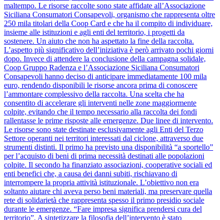
maltempo. Le risorse raccolte sono state affidate all’Associazione
Siciliana Consumatori Consapevoli, organismo che rappresenta oltre
250 mila titolari della Coop Card e che ha il compito di individuare,
insieme alle istituzioni e agli enti del territorio, i progetti da
sostenere. Un aiuto che non ha aspettato la fine della raccolta.
L’aspetto più significativo dell’iniziativa è però arrivato pochi giorni
dopo. Invece di attendere la conclusione della campagna solidale,
Coop Gruppo Radenza e l’Associazione Siciliana Consumatori
Consapevoli hanno deciso di anticipare immediatamente 100 mila
euro, rendendo disponibili le risorse ancora prima di conoscere
l’ammontare complessivo della raccolta. Una scelta che ha
consentito di accelerare gli interventi nelle zone maggiormente
colpite, evitando che il tempo necessario alla raccolta dei fondi
rallentasse le prime risposte alle emergenze. Due linee di intervento.
Le risorse sono state destinate esclusivamente agli Enti del Terzo
Settore operanti nei territori interessati dal ciclone, attraverso due
strumenti distinti. Il primo ha previsto una disponibilità “a sportello”
per l’acquisto di beni di prima necessità destinati alle popolazioni
colpite. Il secondo ha finanziato associazioni, cooperative sociali ed
enti benefici che, a causa dei danni subiti, rischiavano di
interrompere la propria attività istituzionale. L’obiettivo non era
soltanto aiutare chi aveva perso beni materiali, ma preservare quella
rete di solidarietà che rappresenta spesso il primo presidio sociale
durante le emergenze. “Fare impresa significa prendersi cura del
territorio”. A sintetizzare la filosofia dell’intervento è stato