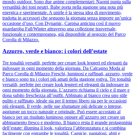
mondo outdoor. Sono due anime complementari: Naomi punta sulla
versatilità dei toni neutri, Babe porta nella stagione una nota più
energica e sperimentale. A unirle è la stessa idea di movimento,
tradotta in accessori che seguono la giornata senza imporre un’unica
occasione d’uso. Con Dynamic, Carpisa anticipa così il nuovo
guardaroba Fall/Winter attraverso una collezione trasversale,
funzionale e contemporanea, già disponibile al negozio del Parco
Corolla di Milazzo.
Azzurro, verde e bianco: i colori dell’estate
Tre tonalità versatili, perfette per creare look leggeri ed eleganti da
indossare in ogni momento della giornata. Da Calcagno Moda al
Parco Corolla di Milazzo Freschi, luminosi e raffinati, azzurro, verde
e bianco sono tra i colori più amati della stagione estiva. Tre tonalità
versatili, perfette per creare look leggeri ed eleganti da indossare in
ogni momento della giornata. L’azzurro richiama il cielo e il mare e
dona subito freschezza all’outfit. Abbinato al bianco crea uno stile
pulito e raffinato, ideale sia per il tempo libero sia per le occasioni
più eleganti. Il verde, nelle sue sfumature più delicate o intense,
aggiunge un tocco naturale e originale. Può essere accostato al
bianco per un risultato luminoso oppure all’azzurro per creare un
abbinamento fresco e moderno. Il bianco resta il grande protagonista
dell’estate: illumina il look, valorizza l’abbronzatura e si combina
facilmente con entrambe le tonalità. Camicie, pantaloni, abiti e