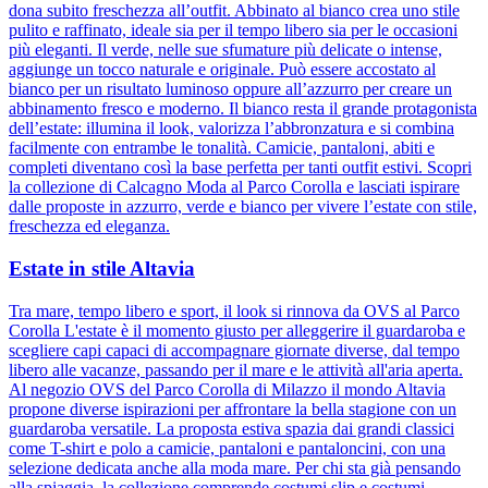
dona subito freschezza all’outfit. Abbinato al bianco crea uno stile
pulito e raffinato, ideale sia per il tempo libero sia per le occasioni
più eleganti. Il verde, nelle sue sfumature più delicate o intense,
aggiunge un tocco naturale e originale. Può essere accostato al
bianco per un risultato luminoso oppure all’azzurro per creare un
abbinamento fresco e moderno. Il bianco resta il grande protagonista
dell’estate: illumina il look, valorizza l’abbronzatura e si combina
facilmente con entrambe le tonalità. Camicie, pantaloni, abiti e
completi diventano così la base perfetta per tanti outfit estivi. Scopri
la collezione di Calcagno Moda al Parco Corolla e lasciati ispirare
dalle proposte in azzurro, verde e bianco per vivere l’estate con stile,
freschezza ed eleganza.
Estate in stile Altavia
Tra mare, tempo libero e sport, il look si rinnova da OVS al Parco
Corolla L'estate è il momento giusto per alleggerire il guardaroba e
scegliere capi capaci di accompagnare giornate diverse, dal tempo
libero alle vacanze, passando per il mare e le attività all'aria aperta.
Al negozio OVS del Parco Corolla di Milazzo il mondo Altavia
propone diverse ispirazioni per affrontare la bella stagione con un
guardaroba versatile. La proposta estiva spazia dai grandi classici
come T-shirt e polo a camicie, pantaloni e pantaloncini, con una
selezione dedicata anche alla moda mare. Per chi sta già pensando
alla spiaggia, la collezione comprende costumi slip e costumi