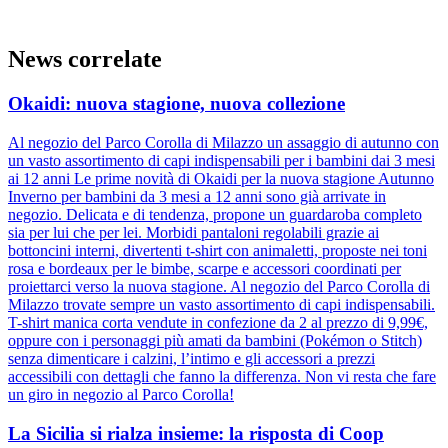
News correlate
Okaidi: nuova stagione, nuova collezione
Al negozio del Parco Corolla di Milazzo un assaggio di autunno con
un vasto assortimento di capi indispensabili per i bambini dai 3 mesi
ai 12 anni Le prime novità di Okaidi per la nuova stagione Autunno
Inverno per bambini da 3 mesi a 12 anni sono già arrivate in
negozio. Delicata e di tendenza, propone un guardaroba completo
sia per lui che per lei. Morbidi pantaloni regolabili grazie ai
bottoncini interni, divertenti t-shirt con animaletti, proposte nei toni
rosa e bordeaux per le bimbe, scarpe e accessori coordinati per
proiettarci verso la nuova stagione. Al negozio del Parco Corolla di
Milazzo trovate sempre un vasto assortimento di capi indispensabili.
T-shirt manica corta vendute in confezione da 2 al prezzo di 9,99€,
oppure con i personaggi più amati da bambini (Pokémon o Stitch)
senza dimenticare i calzini, l’intimo e gli accessori a prezzi
accessibili con dettagli che fanno la differenza. Non vi resta che fare
un giro in negozio al Parco Corolla!
La Sicilia si rialza insieme: la risposta di Coop