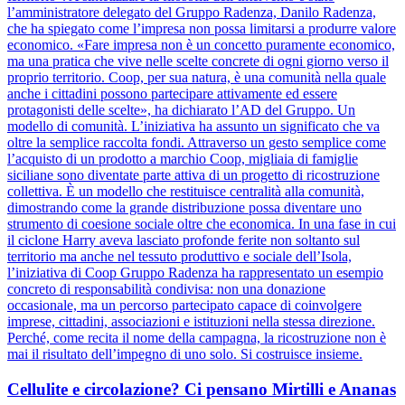
l’amministratore delegato del Gruppo Radenza, Danilo Radenza,
che ha spiegato come l’impresa non possa limitarsi a produrre valore
economico. «Fare impresa non è un concetto puramente economico,
ma una pratica che vive nelle scelte concrete di ogni giorno verso il
proprio territorio. Coop, per sua natura, è una comunità nella quale
anche i cittadini possono partecipare attivamente ed essere
protagonisti delle scelte», ha dichiarato l’AD del Gruppo. Un
modello di comunità. L’iniziativa ha assunto un significato che va
oltre la semplice raccolta fondi. Attraverso un gesto semplice come
l’acquisto di un prodotto a marchio Coop, migliaia di famiglie
siciliane sono diventate parte attiva di un progetto di ricostruzione
collettiva. È un modello che restituisce centralità alla comunità,
dimostrando come la grande distribuzione possa diventare uno
strumento di coesione sociale oltre che economica. In una fase in cui
il ciclone Harry aveva lasciato profonde ferite non soltanto sul
territorio ma anche nel tessuto produttivo e sociale dell’Isola,
l’iniziativa di Coop Gruppo Radenza ha rappresentato un esempio
concreto di responsabilità condivisa: non una donazione
occasionale, ma un percorso partecipato capace di coinvolgere
imprese, cittadini, associazioni e istituzioni nella stessa direzione.
Perché, come recita il nome della campagna, la ricostruzione non è
mai il risultato dell’impegno di uno solo. Si costruisce insieme.
Cellulite e circolazione? Ci pensano Mirtilli e Ananas