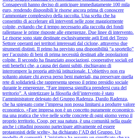
Consapevoli hanno deciso di anticipare immediatamente 100 mila
euro, rendendo disponibili le risorse ancora prima di conoscere
l’ammontare complessivo della raccolta. Una scelta che ha
consentito di accelerare gli interventi nelle zone maggiormente
colpite, evitando che il tempo necessario alla raccolta dei fondi
rallentasse le prime risposte alle emergenze. Due linee di intervento.
Le risorse sono state destinate esclusivamente agli Enti del Terzo
Settore operanti nei territori interessati dal ciclone, attraverso due
strumenti distinti. Il primo ha previsto una disponibilità “a sportello”
per l’acquisto di beni di prima necessità destinati alle popolazioni
colpite. Il secondo ha finanziato associazioni, cooperative sociali ed
enti benefici che, a causa dei danni subiti, rischiavano di
interrompere la propria attività istituzionale. L’obiettivo non era
soltanto aiutare chi aveva perso beni materiali, ma preservare quella
rete di solidarietà che rappresenta spesso il primo presidio sociale
durante le emergenze. “Fare impresa significa prendersi cura del
territorio”. A sintetizzare la filosofia dell’intervento è stato
l’amministratore delegato del Gruppo Radenza, Danilo Radenza,
che ha spiegato come l’impresa non possa limitarsi a produrre valore
economico. «Fare impresa non è un concetto puramente economico,
ma una pratica che vive nelle scelte concrete di ogni giorno verso il
proprio territorio. Coop, per sua natura, è una comunità nella quale
anche i cittadini possono partecipare attivamente ed essere
protagonisti delle scelte», ha dichiarato l’AD del Gruppo. Un
modello di comunità. L’iniziativa ha assunto un significato che va