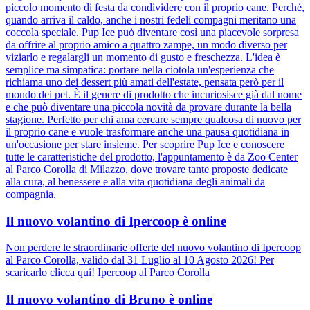
piccolo momento di festa da condividere con il proprio cane. Perché,
quando arriva il caldo, anche i nostri fedeli compagni meritano una
coccola speciale. Pup Ice può diventare così una piacevole sorpresa
da offrire al proprio amico a quattro zampe, un modo diverso per
viziarlo e regalargli un momento di gusto e freschezza. L'idea è
semplice ma simpatica: portare nella ciotola un'esperienza che
richiama uno dei dessert più amati dell'estate, pensata però per il
mondo dei pet. È il genere di prodotto che incuriosisce già dal nome
e che può diventare una piccola novità da provare durante la bella
stagione. Perfetto per chi ama cercare sempre qualcosa di nuovo per
il proprio cane e vuole trasformare anche una pausa quotidiana in
un'occasione per stare insieme. Per scoprire Pup Ice e conoscere
tutte le caratteristiche del prodotto, l'appuntamento è da Zoo Center
al Parco Corolla di Milazzo, dove trovare tante proposte dedicate
alla cura, al benessere e alla vita quotidiana degli animali da
compagnia.
Il nuovo volantino di Ipercoop è online
Non perdere le straordinarie offerte del nuovo volantino di Ipercoop
al Parco Corolla, valido dal 31 Luglio al 10 Agosto 2026! Per
scaricarlo clicca qui! Ipercoop al Parco Corolla
Il nuovo volantino di Bruno è online