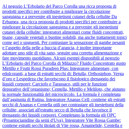
Al negozio L’Erbolario del Parco Corolla una ricca proposta di
prodotti specifici per contribuire a migliorare la circolazione
sanguigna e a prevenire gli inestetismi cutanei della cellulite Da
Erbamea, una ricca proposta di prodotti specifici per contribuire a
migliorare la circolazione sanguigna e a prevenire gli inestetismi
cutanei della cellulite: integratori alimentari come fluidi concentrati,
tisane, capsule vegetali o bustine solubili, ma anche trattamenti topici
come gel o unguenti. Per contrastare la sensazione di gambe pesanti
e l’aspetto della pelle a buccia d’arancia, è inoltre importante
adottare uno stile di vita sano, seguire una corretta alimentazione e
fare movimento quotidiano. Alcuni esempi disponibili al negozio
L’Erbolario del Parco Corolla di Milazzo? Fluido Concentrato gusto
Mirtillo e Frutti Rossi Puradren Plus: Integratore alimentare, con
edulcoranti, a base di estratti secchi di: Betulla, Orthosiphon, Verga
d’oro e Lespedeza che favoriscono il fisiologico drenaggio dei
liquidi corporei; Carciofo e Tarassaco, utili per le funzioni
depurative dell’organismo; Centella, Mirtillo e Meliloto, che aiutano
la normale funzionalità del microcircolo. La formula è completata
dall’aggiunta di Rutina. Integratore Ananas Cell: contiene gli estratti
secchi di Ananas e Centella utili per contrastare gli inestetismi della
cellulite, associati all'estratto secco di Betulla che favorisce il
drenaggio dei liquidi corporei. Completano la formula gli OPC
(Proantocianidine da semi d'Uva). Integratore Vite Rossa Gambe:
contiene estratti secchi titolati di Vite rossa, Amamelide, Centella e