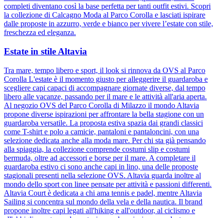
completi diventano così la base perfetta per tanti outfit estivi. Scopri
la collezione di Calcagno Moda al Parco Corolla e lasciati ispirare
dalle proposte in azzurro, verde e bianco per vivere l’estate con stile,
freschezza ed eleganza.
Estate in stile Altavia
Tra mare, tempo libero e sport, il look si rinnova da OVS al Parco
Corolla L'estate è il momento giusto per alleggerire il guardaroba e
scegliere capi capaci di accompagnare giornate diverse, dal tempo
libero alle vacanze, passando per il mare e le attività all'aria aperta.
Al negozio OVS del Parco Corolla di Milazzo il mondo Altavia
propone diverse ispirazioni per affrontare la bella stagione con un
guardaroba versatile. La proposta estiva spazia dai grandi classici
come T-shirt e polo a camicie, pantaloni e pantaloncini, con una
selezione dedicata anche alla moda mare. Per chi sta già pensando
alla spiaggia, la collezione comprende costumi slip e costumi
bermuda, oltre ad accessori e borse per il mare. A completare il
guardaroba estivo ci sono anche capi in lino, una delle proposte
stagionali presenti nella selezione OVS. Altavia guarda inoltre al
mondo dello sport con linee pensate per attività e passioni differenti.
Altavia Court è dedicata a chi ama tennis e padel, mentre Altavia
Sailing si concentra sul mondo della vela e della nautica. Il brand
propone inoltre capi legati all'hiking e all'outdoor, al ciclismo e