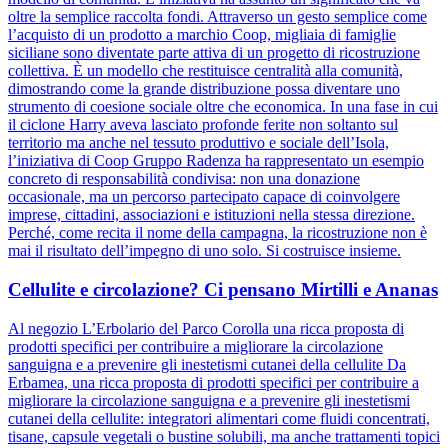
oltre la semplice raccolta fondi. Attraverso un gesto semplice come
l’acquisto di un prodotto a marchio Coop, migliaia di famiglie
siciliane sono diventate parte attiva di un progetto di ricostruzione
collettiva. È un modello che restituisce centralità alla comunità,
dimostrando come la grande distribuzione possa diventare uno
strumento di coesione sociale oltre che economica. In una fase in cui
il ciclone Harry aveva lasciato profonde ferite non soltanto sul
territorio ma anche nel tessuto produttivo e sociale dell’Isola,
l’iniziativa di Coop Gruppo Radenza ha rappresentato un esempio
concreto di responsabilità condivisa: non una donazione
occasionale, ma un percorso partecipato capace di coinvolgere
imprese, cittadini, associazioni e istituzioni nella stessa direzione.
Perché, come recita il nome della campagna, la ricostruzione non è
mai il risultato dell’impegno di uno solo. Si costruisce insieme.
Cellulite e circolazione? Ci pensano Mirtilli e Ananas
Al negozio L’Erbolario del Parco Corolla una ricca proposta di
prodotti specifici per contribuire a migliorare la circolazione
sanguigna e a prevenire gli inestetismi cutanei della cellulite Da
Erbamea, una ricca proposta di prodotti specifici per contribuire a
migliorare la circolazione sanguigna e a prevenire gli inestetismi
cutanei della cellulite: integratori alimentari come fluidi concentrati,
tisane, capsule vegetali o bustine solubili, ma anche trattamenti topici