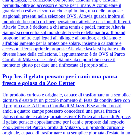
bermuda, oltre ad accessori e borse per il mare. A completare il
guardaroba estivo ci sono anche capi in lino, una delle proposte
stagionali presenti nella selezione OVS. Altavia guarda inoltre al
mondo dello sport con linee pensate per attività e passioni differenti.
Altavia Court è dedicata a chi ama tennis e padel, mentre Altavia
Sailing si concentra sul mondo della vela e della nautica. Il brand
propone inoltre capi legati all'hiking e all'outdoor, al ciclismo e
all'abbigliamento per la protezione solare, insieme a calzature e
accessori. Per scoprire le proposte Altavia e lasciarsi ispirare dalle
diverse linee della collezione, l'appuntamento è da OVS al Parco
Corolla di Milazzo: l'estate è già iniziata e potrebbe essere il
momento giusto per dare una rinfrescata al proprio stile.
Pup Ice, il gelato pensato per i cani: una pausa
fresca e golosa da Zoo Center
Un prodotto curioso e originale, capace di trasformare una semplice
giornata d'estate in un piccolo momento di festa da condividere con
il proprio cane. Al Parco Corolla di Milazzo E se anche i nostri
amici a quattro zampe potessero concedersi una pausa fresca e
golosa durante le calde giornate estive? È l'idea alla base di Pup Ice,
il gelato pensato appositamente per i cani e proposto dal negozio
Zoo Center del Parco Corolla di Milazzo. Un prodotto curioso e
originale, capace di trasformare una semplice giornata d'estate in un