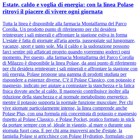
Estate, caldo e voglia di energia: con la linea Polase
ritrovi il piacere di vivere ogni giornata
Tutta la linea è disponibile alla farmacia Montalfarma del Parco
Corolla. Un prodotto punto di riferimento per chi desidera
reintegrare i sali minerali e affrontare la stagione estiva in forma
L'estate è fatta di giornate all'aria aperta, passeggiate sul lungomare,
vacanze, sport e tanto sole. Ma il caldo e la sudorazione possono
farci sentire più affaticati proprio quando vorremmo goderci ogni
momento. Per questo, alla farmacia Montalfarma del Parco Corolla
di Milazzo è disponibile la linea Polase, da anni punto di riferimento
per chi desidera reintegrare i sali minerali e affrontare la stagione con
più energia. Polase propone una gamma di prodotti studiata per
rispondere a esigenze diverse. C'è il Polase Classico, con potassio e
magnesio, indicato per aiutare a contrastare la stanchezza e la fatica
fisica dovute anche al caldo. Il magnesio contribuisce inoltre alla
riduzione della stanchezza e al normale metabolismo energetico,
mentre il potassio supporta la normale funzione muscolare. Per chi
vive giornate particolarmente intense, la linea comprende anche
Polase Plus, con una formula più concentrata di potassio e magnesio
rispetto al Polase Classico, e Polase Pocket, pratico formato in stick
da portare sempre con sé, ideale in viaggio, al mare o durante una
giornata fuori casa. E per chi ama muoversi anche d'estate, la
famiglia Polase si arricchisce con Polase Hydration, formulato con