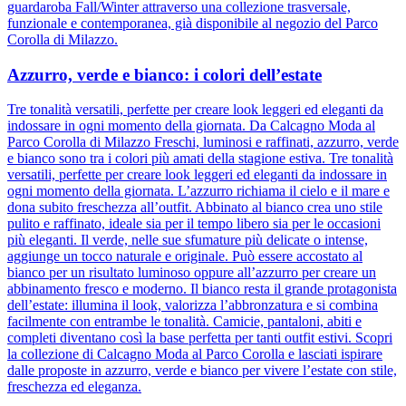
guardaroba Fall/Winter attraverso una collezione trasversale,
funzionale e contemporanea, già disponibile al negozio del Parco
Corolla di Milazzo.
Azzurro, verde e bianco: i colori dell’estate
Tre tonalità versatili, perfette per creare look leggeri ed eleganti da
indossare in ogni momento della giornata. Da Calcagno Moda al
Parco Corolla di Milazzo Freschi, luminosi e raffinati, azzurro, verde
e bianco sono tra i colori più amati della stagione estiva. Tre tonalità
versatili, perfette per creare look leggeri ed eleganti da indossare in
ogni momento della giornata. L’azzurro richiama il cielo e il mare e
dona subito freschezza all’outfit. Abbinato al bianco crea uno stile
pulito e raffinato, ideale sia per il tempo libero sia per le occasioni
più eleganti. Il verde, nelle sue sfumature più delicate o intense,
aggiunge un tocco naturale e originale. Può essere accostato al
bianco per un risultato luminoso oppure all’azzurro per creare un
abbinamento fresco e moderno. Il bianco resta il grande protagonista
dell’estate: illumina il look, valorizza l’abbronzatura e si combina
facilmente con entrambe le tonalità. Camicie, pantaloni, abiti e
completi diventano così la base perfetta per tanti outfit estivi. Scopri
la collezione di Calcagno Moda al Parco Corolla e lasciati ispirare
dalle proposte in azzurro, verde e bianco per vivere l’estate con stile,
freschezza ed eleganza.