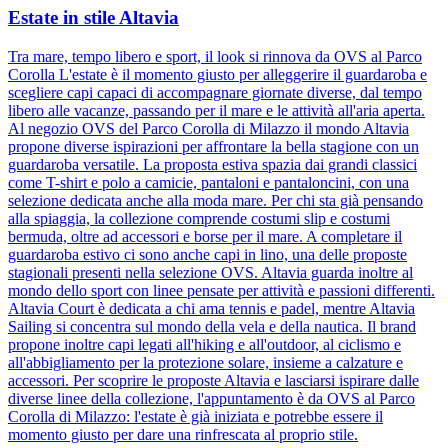
Estate in stile Altavia
Tra mare, tempo libero e sport, il look si rinnova da OVS al Parco
Corolla L'estate è il momento giusto per alleggerire il guardaroba e
scegliere capi capaci di accompagnare giornate diverse, dal tempo
libero alle vacanze, passando per il mare e le attività all'aria aperta.
Al negozio OVS del Parco Corolla di Milazzo il mondo Altavia
propone diverse ispirazioni per affrontare la bella stagione con un
guardaroba versatile. La proposta estiva spazia dai grandi classici
come T-shirt e polo a camicie, pantaloni e pantaloncini, con una
selezione dedicata anche alla moda mare. Per chi sta già pensando
alla spiaggia, la collezione comprende costumi slip e costumi
bermuda, oltre ad accessori e borse per il mare. A completare il
guardaroba estivo ci sono anche capi in lino, una delle proposte
stagionali presenti nella selezione OVS. Altavia guarda inoltre al
mondo dello sport con linee pensate per attività e passioni differenti.
Altavia Court è dedicata a chi ama tennis e padel, mentre Altavia
Sailing si concentra sul mondo della vela e della nautica. Il brand
propone inoltre capi legati all'hiking e all'outdoor, al ciclismo e
all'abbigliamento per la protezione solare, insieme a calzature e
accessori. Per scoprire le proposte Altavia e lasciarsi ispirare dalle
diverse linee della collezione, l'appuntamento è da OVS al Parco
Corolla di Milazzo: l'estate è già iniziata e potrebbe essere il
momento giusto per dare una rinfrescata al proprio stile.