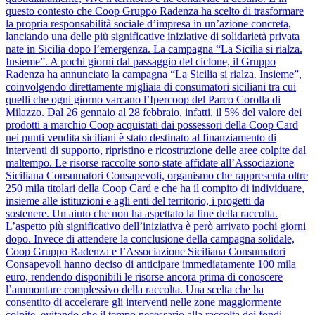
questo contesto che Coop Gruppo Radenza ha scelto di trasformare
la propria responsabilità sociale d’impresa in un’azione concreta,
lanciando una delle più significative iniziative di solidarietà privata
nate in Sicilia dopo l’emergenza. La campagna “La Sicilia si rialza.
Insieme”. A pochi giorni dal passaggio del ciclone, il Gruppo
Radenza ha annunciato la campagna “La Sicilia si rialza. Insieme”,
coinvolgendo direttamente migliaia di consumatori siciliani tra cui
quelli che ogni giorno varcano l’Ipercoop del Parco Corolla di
Milazzo. Dal 26 gennaio al 28 febbraio, infatti, il 5% del valore dei
prodotti a marchio Coop acquistati dai possessori della Coop Card
nei punti vendita siciliani è stato destinato al finanziamento di
interventi di supporto, ripristino e ricostruzione delle aree colpite dal
maltempo. Le risorse raccolte sono state affidate all’Associazione
Siciliana Consumatori Consapevoli, organismo che rappresenta oltre
250 mila titolari della Coop Card e che ha il compito di individuare,
insieme alle istituzioni e agli enti del territorio, i progetti da
sostenere. Un aiuto che non ha aspettato la fine della raccolta.
L’aspetto più significativo dell’iniziativa è però arrivato pochi giorni
dopo. Invece di attendere la conclusione della campagna solidale,
Coop Gruppo Radenza e l’Associazione Siciliana Consumatori
Consapevoli hanno deciso di anticipare immediatamente 100 mila
euro, rendendo disponibili le risorse ancora prima di conoscere
l’ammontare complessivo della raccolta. Una scelta che ha
consentito di accelerare gli interventi nelle zone maggiormente
colpite, evitando che il tempo necessario alla raccolta dei fondi