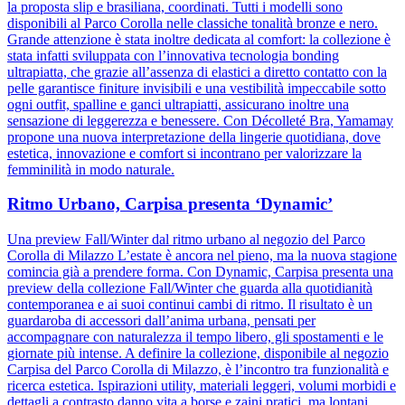
la proposta slip e brasiliana, coordinati. Tutti i modelli sono
disponibili al Parco Corolla nelle classiche tonalità bronze e nero.
Grande attenzione è stata inoltre dedicata al comfort: la collezione è
stata infatti sviluppata con l’innovativa tecnologia bonding
ultrapiatta, che grazie all’assenza di elastici a diretto contatto con la
pelle garantisce finiture invisibili e una vestibilità impeccabile sotto
ogni outfit, spalline e ganci ultrapiatti, assicurano inoltre una
sensazione di leggerezza e benessere. Con Décolleté Bra, Yamamay
propone una nuova interpretazione della lingerie quotidiana, dove
estetica, innovazione e comfort si incontrano per valorizzare la
femminilità in modo naturale.
Ritmo Urbano, Carpisa presenta ‘Dynamic’
Una preview Fall/Winter dal ritmo urbano al negozio del Parco
Corolla di Milazzo L’estate è ancora nel pieno, ma la nuova stagione
comincia già a prendere forma. Con Dynamic, Carpisa presenta una
preview della collezione Fall/Winter che guarda alla quotidianità
contemporanea e ai suoi continui cambi di ritmo. Il risultato è un
guardaroba di accessori dall’anima urbana, pensati per
accompagnare con naturalezza il tempo libero, gli spostamenti e le
giornate più intense. A definire la collezione, disponibile al negozio
Carpisa del Parco Corolla di Milazzo, è l’incontro tra funzionalità e
ricerca estetica. Ispirazioni utility, materiali leggeri, volumi morbidi e
dettagli a contrasto danno vita a borse e zaini pratici, ma lontani