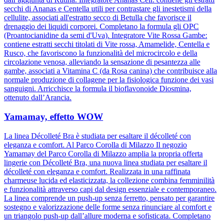
secchi di Ananas e Centella utili per contrastare gli inestetismi della
cellulite, associati all'estratto secco di Betulla che favorisce il
drenaggio dei liquidi corporei. Completano la formula gli OPC
(Proantocianidine da semi d'Uva). Integratore Vite Rossa Gambe:
contiene estratti secchi titolati di Vite rossa, Amamelide, Centella e
Rusco, che favoriscono la funzionalità del microcircolo e della
circolazione venosa, alleviando la sensazione di pesantezza alle
gambe, associati a Vitamina C (da Rosa canina) che contribuisce alla
normale produzione di collagene per la fisiologica funzione dei vasi
sanguigni. Arricchisce la formula il bioflavonoide Diosmina,
ottenuto dall’Arancia.
Yamamay, effetto WOW
La linea Décolleté Bra è studiata per esaltare il décolleté con
eleganza e comfort. Al Parco Corolla di Milazzo Il negozio
Yamamay del Parco Corolla di Milazzo amplia la propria offerta
lingerie con Décolleté Bra, una nuova linea studiata per esaltare il
décolleté con eleganza e comfort. Realizzata in una raffinata
charmeuse lucida ed elasticizzata, la collezione combina femminilità
e funzionalità attraverso capi dal design essenziale e contemporaneo.
La linea comprende un push-up senza ferretto, pensato per garantire
sostegno e valorizzazione delle forme senza rinunciare al comfort e
un triangolo push-up dall’allure moderna e sofisticata. Completano