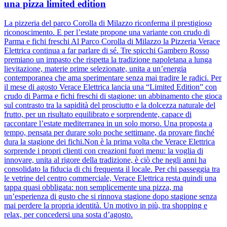
una pizza limited edition
La pizzeria del parco Corolla di Milazzo riconferma il prestigioso
riconoscimento. E per l’estate propone una variante con crudo di
Parma e fichi freschi Al Parco Corolla di Milazzo la Pizzeria Verace
Elettrica continua a far parlare di sé. Tre spicchi Gambero Rosso
premiano un impasto che rispetta la tradizione napoletana a lunga
lievitazione, materie prime selezionate, unita a un’energia
contemporanea che ama sperimentare senza mai tradire le radici. Per
il mese di agosto Verace Elettrica lancia una “Limited Edition” con
crudo di Parma e fichi freschi di stagione: un abbinamento che gioca
sul contrasto tra la sapidità del prosciutto e la dolcezza naturale del
frutto, per un risultato equilibrato e sorprendente, capace di
raccontare l’estate mediterranea in un solo morso. Una proposta a
tempo, pensata per durare solo poche settimane, da provare finché
dura la stagione dei fichi.Non è la prima volta che Verace Elettrica
sorprende i propri clienti con creazioni fuori menu: la voglia di
innovare, unita al rigore della tradizione, è ciò che negli anni ha
consolidato la fiducia di chi frequenta il locale. Per chi passeggia tra
le vetrine del centro commerciale, Verace Elettrica resta quindi una
tappa quasi obbligata: non semplicemente una pizza, ma
un’esperienza di gusto che si rinnova stagione dopo stagione senza
mai perdere la propria identità. Un motivo in più, tra shopping e
relax, per concedersi una sosta d’agosto.