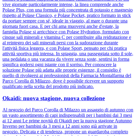
vive giornate particolarmente intense, la linea comprende anche
Polase Plus, con una formula più concentrata di potassio e magnesio
rispetto al Polase Classico, e Polase Pocket, pratico formato in stick
da portare sempre con sé, ideale in viaggio, al mare o durante una
giornata fuori casa. E per chi ama muoversi anche d'estate, la
famiglia Polase si arricchisce con Polase Hydration, formulato con
cinque sali minerali e vitamina C per contribuire alla reidratazione e
al reintegro dei sali minerali persi con la sudorazione durante
l'attività fisica leggera, e con Polase Sport, pensato per chi pratica
attività sportiva più intensa. In spiaggia, una passeggiata sotto il sole,
una pedalata o una vacanza da vivere senza soste, sentirsi in forma
significa godersi ogni istante con il sorriso. Per conoscere la
soluzione Polase più adatta alle proprie esigenze, il consiglio è
quello di rivolgersi ai professionisti della Farmacia Montalfarma del
Parco Corolla di Milazzo, dove è possibile ricevere un supporto
qualificato nella scelta del prodotto più indicato.
Okaidi: nuova stagione, nuova collezione
Al negozio del Parco Corolla di Milazzo un assaggio di autunno con
un vasto assortimento di capi indispensabili per i bambini dai 3 mesi
ai 12 anni Le prime novità di Okaidi per la nuova stagione Autunno
Inverno per bambini da 3 mesi a 12 anni sono già arrivate in
negozio. Delicata e di tendenza, propone un guardaroba completo