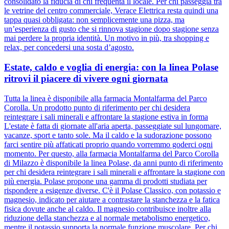
consolidato la fiducia di chi frequenta il locale. Per chi passeggia tra
le vetrine del centro commerciale, Verace Elettrica resta quindi una
tappa quasi obbligata: non semplicemente una pizza, ma
un’esperienza di gusto che si rinnova stagione dopo stagione senza
mai perdere la propria identità. Un motivo in più, tra shopping e
relax, per concedersi una sosta d’agosto.
Estate, caldo e voglia di energia: con la linea Polase
ritrovi il piacere di vivere ogni giornata
Tutta la linea è disponibile alla farmacia Montalfarma del Parco
Corolla. Un prodotto punto di riferimento per chi desidera
reintegrare i sali minerali e affrontare la stagione estiva in forma
L'estate è fatta di giornate all'aria aperta, passeggiate sul lungomare,
vacanze, sport e tanto sole. Ma il caldo e la sudorazione possono
farci sentire più affaticati proprio quando vorremmo goderci ogni
momento. Per questo, alla farmacia Montalfarma del Parco Corolla
di Milazzo è disponibile la linea Polase, da anni punto di riferimento
per chi desidera reintegrare i sali minerali e affrontare la stagione con
più energia. Polase propone una gamma di prodotti studiata per
rispondere a esigenze diverse. C'è il Polase Classico, con potassio e
magnesio, indicato per aiutare a contrastare la stanchezza e la fatica
fisica dovute anche al caldo. Il magnesio contribuisce inoltre alla
riduzione della stanchezza e al normale metabolismo energetico,
mentre il potassio supporta la normale funzione muscolare. Per chi