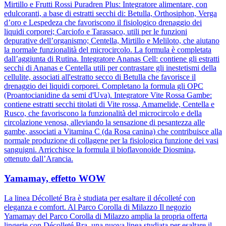
Mirtillo e Frutti Rossi Puradren Plus: Integratore alimentare, con
edulcoranti, a base di estratti secchi di: Betulla, Orthosiphon, Verga
d’oro e Lespedeza che favoriscono il fisiologico drenaggio dei
liquidi corporei; Carciofo e Tarassaco, utili per le funzioni
depurative dell’organismo; Centella, Mirtillo e Meliloto, che aiutano
la normale funzionalità del microcircolo. La formula è completata
dall’aggiunta di Rutina. Integratore Ananas Cell: contiene gli estratti
secchi di Ananas e Centella utili per contrastare gli inestetismi della
cellulite, associati all'estratto secco di Betulla che favorisce il
drenaggio dei liquidi corporei. Completano la formula gli OPC
(Proantocianidine da semi d'Uva). Integratore Vite Rossa Gambe:
contiene estratti secchi titolati di Vite rossa, Amamelide, Centella e
Rusco, che favoriscono la funzionalità del microcircolo e della
circolazione venosa, alleviando la sensazione di pesantezza alle
gambe, associati a Vitamina C (da Rosa canina) che contribuisce alla
normale produzione di collagene per la fisiologica funzione dei vasi
sanguigni. Arricchisce la formula il bioflavonoide Diosmina,
ottenuto dall’Arancia.
Yamamay, effetto WOW
La linea Décolleté Bra è studiata per esaltare il décolleté con
eleganza e comfort. Al Parco Corolla di Milazzo Il negozio
Yamamay del Parco Corolla di Milazzo amplia la propria offerta
lingerie con Décolleté Bra, una nuova linea studiata per esaltare il