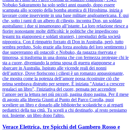
Nobuko Sakuramoto ha solo sedici anni quando, dopo essere
scampata allo scoppio della bomba atomica di Hiroshima, inizia a
lavorare come inserviente in una base militare angloamericana. È qui
che, sotto i rami di un albero di ciliegio, incontra Don, un soldato
australiano: i due si innamorano all’istante. La loro relazione riesce a
fiorire nonostante molte difficoltà: le politiche che impediscono
legami tra giapponesi e soldati stranieri, i pregiudizi della società
nipponica. Con il rimpatrio forzato di Don in Australia, però, tutto
sembra perduto. Solo grazie alla forza assoluta del loro sentimento i
due supereranno gli ostacoli; e Nobuko, da ragazza riservata e
timorosa, si trasforma in una donna che con fermezza protegge chi le
sta a cuore, diventando la prima sposa di guerra giapponese a
sbarcare in Australia. Ispirato alle vicende reali dei nonni
dell’autrice, Dove fioriscono i ciliegi è un romanzo appassionante,
che mostra come la potenza dell’amore possa ricostruire ciò che
prima sembrava distrutto per sempre. È iniziata "Aiutaci a crescere
regalaci un libro", l'iniziativa del cuore, pensata per accendere
l’amore per la lettura nei più piccoli, pagina dopo pagina. Per il mese
di agosto alla libreria Giunti al Punto del Parco Corolla, puoi
scegliere un libro e donarlo alle biblioteche scolastiche o ai reparti
pediatrici della tua città. Tu scegli a chi destinarlo, al resto pensiamo
noi. Insieme, un libro dopo l'altro.
Verace Elettrica, tre Spicchi del Gambero Rosso e