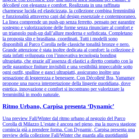
décolleté con eleganza e comfort. Realizzata in una raffinata
charmeuse lucida ed elasticizzata, la collezione combina femminilità
e funzionalità attraverso capi dal design essenziale e contemporaneo.
La linea comprende un push-up senza ferretto, pensato per garantire
sostegno e valorizzazione delle forme senza rinunciare al comfort e
un triangolo push-up dall’allure moderna e sofisticata. Completano
la proposta slip e brasiliana, coordinati. Tutti i modelli sono
disponibili al Parco Corolla nelle classiche tonalità bronze e nero.
Grande attenzione è stata inoltre dedicata al comfort: la collezione è
stata infatti sviluppata con l’innovativa tecnologia bonding
ultrapiatta, che grazie all’assenza di elastici a diretto contatto con la
pelle garantisce finiture invisibili e una vestibilità impeccabile sotto
ogni outfit, spalline e ganci ultrapiatti, assicurano inoltre una
sensazione di leggerezza e benessere. Con Décolleté Bra, Yamamay
propone una nuova interpretazione della lingerie quotidiana, dove
estetica, innovazione e comfort si incontrano per valorizzare la
femminilità in modo naturale.
Ritmo Urbano, Carpisa presenta ‘Dynamic’
Una preview Fall/Winter dal ritmo urbano al negozio del Parco
Corolla di Milazzo L’estate è ancora nel pieno, ma la nuova stagione
comincia già a prendere forma. Con Dynamic, Carpisa presenta una
preview della collezione Fall/Winter che guarda alla quotidianità