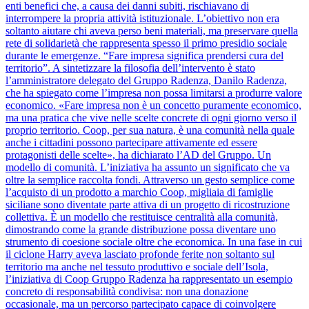
enti benefici che, a causa dei danni subiti, rischiavano di
interrompere la propria attività istituzionale. L’obiettivo non era
soltanto aiutare chi aveva perso beni materiali, ma preservare quella
rete di solidarietà che rappresenta spesso il primo presidio sociale
durante le emergenze. “Fare impresa significa prendersi cura del
territorio”. A sintetizzare la filosofia dell’intervento è stato
l’amministratore delegato del Gruppo Radenza, Danilo Radenza,
che ha spiegato come l’impresa non possa limitarsi a produrre valore
economico. «Fare impresa non è un concetto puramente economico,
ma una pratica che vive nelle scelte concrete di ogni giorno verso il
proprio territorio. Coop, per sua natura, è una comunità nella quale
anche i cittadini possono partecipare attivamente ed essere
protagonisti delle scelte», ha dichiarato l’AD del Gruppo. Un
modello di comunità. L’iniziativa ha assunto un significato che va
oltre la semplice raccolta fondi. Attraverso un gesto semplice come
l’acquisto di un prodotto a marchio Coop, migliaia di famiglie
siciliane sono diventate parte attiva di un progetto di ricostruzione
collettiva. È un modello che restituisce centralità alla comunità,
dimostrando come la grande distribuzione possa diventare uno
strumento di coesione sociale oltre che economica. In una fase in cui
il ciclone Harry aveva lasciato profonde ferite non soltanto sul
territorio ma anche nel tessuto produttivo e sociale dell’Isola,
l’iniziativa di Coop Gruppo Radenza ha rappresentato un esempio
concreto di responsabilità condivisa: non una donazione
occasionale, ma un percorso partecipato capace di coinvolgere