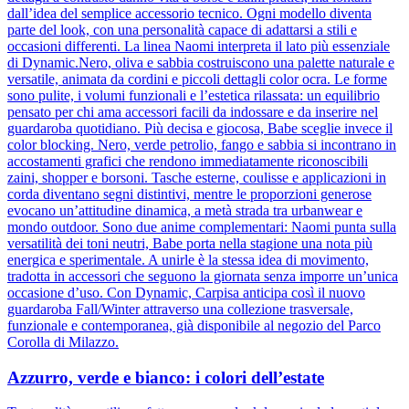
dall’idea del semplice accessorio tecnico. Ogni modello diventa
parte del look, con una personalità capace di adattarsi a stili e
occasioni differenti. La linea Naomi interpreta il lato più essenziale
di Dynamic.Nero, oliva e sabbia costruiscono una palette naturale e
versatile, animata da cordini e piccoli dettagli color ocra. Le forme
sono pulite, i volumi funzionali e l’estetica rilassata: un equilibrio
pensato per chi ama accessori facili da indossare e da inserire nel
guardaroba quotidiano. Più decisa e giocosa, Babe sceglie invece il
color blocking. Nero, verde petrolio, fango e sabbia si incontrano in
accostamenti grafici che rendono immediatamente riconoscibili
zaini, shopper e borsoni. Tasche esterne, coulisse e applicazioni in
corda diventano segni distintivi, mentre le proporzioni generose
evocano un’attitudine dinamica, a metà strada tra urbanwear e
mondo outdoor. Sono due anime complementari: Naomi punta sulla
versatilità dei toni neutri, Babe porta nella stagione una nota più
energica e sperimentale. A unirle è la stessa idea di movimento,
tradotta in accessori che seguono la giornata senza imporre un’unica
occasione d’uso. Con Dynamic, Carpisa anticipa così il nuovo
guardaroba Fall/Winter attraverso una collezione trasversale,
funzionale e contemporanea, già disponibile al negozio del Parco
Corolla di Milazzo.
Azzurro, verde e bianco: i colori dell’estate