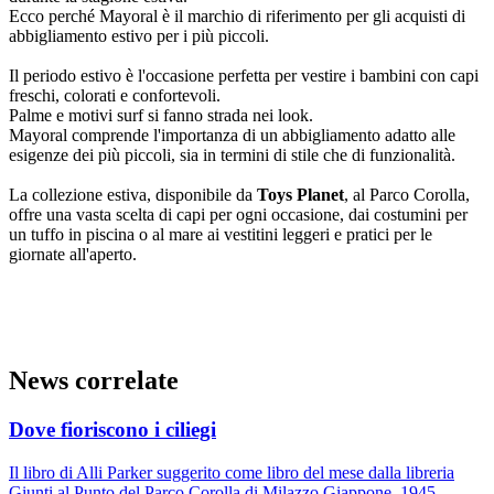
Ecco perché Mayoral è il marchio di riferimento per gli acquisti di
abbigliamento estivo per i più piccoli.
Il periodo estivo è l'occasione perfetta per vestire i bambini con capi
freschi, colorati e confortevoli.
Palme e motivi surf si fanno strada nei look.
Mayoral comprende l'importanza di un abbigliamento adatto alle
esigenze dei più piccoli, sia in termini di stile che di funzionalità.
La collezione estiva, disponibile da
Toys Planet
, al Parco Corolla,
offre una vasta scelta di capi per ogni occasione, dai costumini per
un tuffo in piscina o al mare ai vestitini leggeri e pratici per le
giornate all'aperto.
News correlate
Dove fioriscono i ciliegi
Il libro di Alli Parker suggerito come libro del mese dalla libreria
Giunti al Punto del Parco Corolla di Milazzo Giappone, 1945.