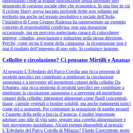
dimostrando come la grande distribuzione possa diventare uno
strumento di coesione sociale oltre che economica. In una fase in cui
il ciclone Harry aveva lasciato profonde ferite non soltanto sul
territorio ma anche nel tessuto produttivo e sociale dell’Isola,
l’iniziativa di Coop Gruppo Radenza ha rappresentato un esempio
concreto di responsabilità condivisa: non una donazione
occasionale, ma un percorso partecipato capace di coinvolgere
imprese, cittadini, associazioni e istituzioni nella stessa direzione.
Perché, come recita il nome della campagna, la ricostruzione non è
mai il risultato dell’impegno di uno solo. Si costruisce insieme.
Cellulite e circolazione? Ci pensano Mirtilli e Ananas
Al negozio L’Erbolario del Parco Corolla una ricca proposta di
prodotti specifici per contribuire a migliorare la circolazione
sanguigna e a prevenire gli inestetismi cutanei della cellulite Da
Erbamea, una ricca proposta di prodotti specifici per contribuire a
migliorare la circolazione sanguigna e a prevenire gli inestetismi
cutanei della cellulite: integratori alimentari come fluidi concentrati,
tisane, capsule vegetali o bustine solubili, ma anche trattamenti topici
come gel o unguenti. Per contrastare la sensazione di gambe pesanti
e l’aspetto della pelle a buccia d’arancia, è inoltre importante
adottare uno stile di vita sano, seguire una corretta alimentazione e
fare movimento quotidiano. Alcuni esempi disponibili al negozio
L’Erbolario del Parco Corolla di Milazzo? Fluido Concentrato gusto