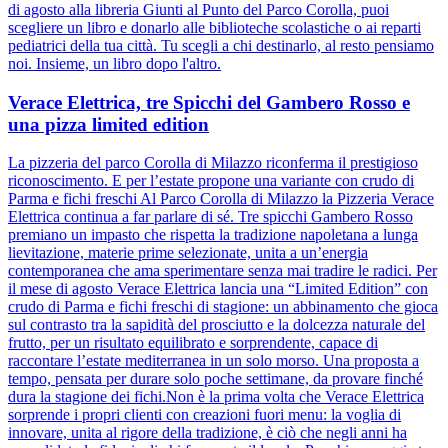
di agosto alla libreria Giunti al Punto del Parco Corolla, puoi
scegliere un libro e donarlo alle biblioteche scolastiche o ai reparti
pediatrici della tua città. Tu scegli a chi destinarlo, al resto pensiamo
noi. Insieme, un libro dopo l'altro.
Verace Elettrica, tre Spicchi del Gambero Rosso e
una pizza limited edition
La pizzeria del parco Corolla di Milazzo riconferma il prestigioso
riconoscimento. E per l’estate propone una variante con crudo di
Parma e fichi freschi Al Parco Corolla di Milazzo la Pizzeria Verace
Elettrica continua a far parlare di sé. Tre spicchi Gambero Rosso
premiano un impasto che rispetta la tradizione napoletana a lunga
lievitazione, materie prime selezionate, unita a un’energia
contemporanea che ama sperimentare senza mai tradire le radici. Per
il mese di agosto Verace Elettrica lancia una “Limited Edition” con
crudo di Parma e fichi freschi di stagione: un abbinamento che gioca
sul contrasto tra la sapidità del prosciutto e la dolcezza naturale del
frutto, per un risultato equilibrato e sorprendente, capace di
raccontare l’estate mediterranea in un solo morso. Una proposta a
tempo, pensata per durare solo poche settimane, da provare finché
dura la stagione dei fichi.Non è la prima volta che Verace Elettrica
sorprende i propri clienti con creazioni fuori menu: la voglia di
innovare, unita al rigore della tradizione, è ciò che negli anni ha