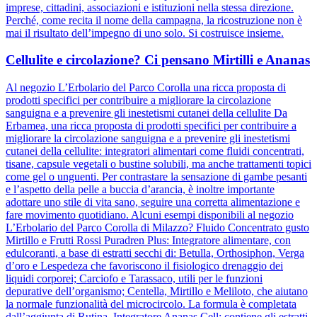
imprese, cittadini, associazioni e istituzioni nella stessa direzione.
Perché, come recita il nome della campagna, la ricostruzione non è
mai il risultato dell’impegno di uno solo. Si costruisce insieme.
Cellulite e circolazione? Ci pensano Mirtilli e Ananas
Al negozio L’Erbolario del Parco Corolla una ricca proposta di
prodotti specifici per contribuire a migliorare la circolazione
sanguigna e a prevenire gli inestetismi cutanei della cellulite Da
Erbamea, una ricca proposta di prodotti specifici per contribuire a
migliorare la circolazione sanguigna e a prevenire gli inestetismi
cutanei della cellulite: integratori alimentari come fluidi concentrati,
tisane, capsule vegetali o bustine solubili, ma anche trattamenti topici
come gel o unguenti. Per contrastare la sensazione di gambe pesanti
e l’aspetto della pelle a buccia d’arancia, è inoltre importante
adottare uno stile di vita sano, seguire una corretta alimentazione e
fare movimento quotidiano. Alcuni esempi disponibili al negozio
L’Erbolario del Parco Corolla di Milazzo? Fluido Concentrato gusto
Mirtillo e Frutti Rossi Puradren Plus: Integratore alimentare, con
edulcoranti, a base di estratti secchi di: Betulla, Orthosiphon, Verga
d’oro e Lespedeza che favoriscono il fisiologico drenaggio dei
liquidi corporei; Carciofo e Tarassaco, utili per le funzioni
depurative dell’organismo; Centella, Mirtillo e Meliloto, che aiutano
la normale funzionalità del microcircolo. La formula è completata
dall’aggiunta di Rutina. Integratore Ananas Cell: contiene gli estratti