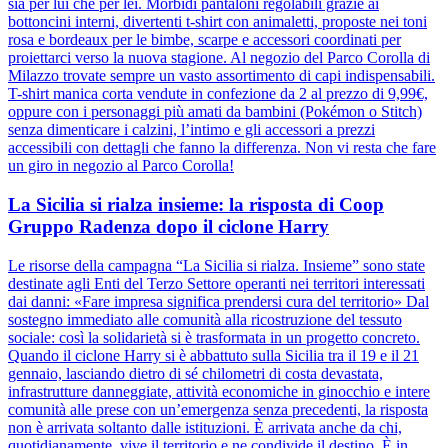
sia per lui che per lei. Morbidi pantaloni regolabili grazie ai
bottoncini interni, divertenti t-shirt con animaletti, proposte nei toni
rosa e bordeaux per le bimbe, scarpe e accessori coordinati per
proiettarci verso la nuova stagione. Al negozio del Parco Corolla di
Milazzo trovate sempre un vasto assortimento di capi indispensabili.
T-shirt manica corta vendute in confezione da 2 al prezzo di 9,99€,
oppure con i personaggi più amati da bambini (Pokémon o Stitch)
senza dimenticare i calzini, l’intimo e gli accessori a prezzi
accessibili con dettagli che fanno la differenza. Non vi resta che fare
un giro in negozio al Parco Corolla!
La Sicilia si rialza insieme: la risposta di Coop
Gruppo Radenza dopo il ciclone Harry
Le risorse della campagna “La Sicilia si rialza. Insieme” sono state
destinate agli Enti del Terzo Settore operanti nei territori interessati
dai danni: «Fare impresa significa prendersi cura del territorio» Dal
sostegno immediato alle comunità alla ricostruzione del tessuto
sociale: così la solidarietà si è trasformata in un progetto concreto.
Quando il ciclone Harry si è abbattuto sulla Sicilia tra il 19 e il 21
gennaio, lasciando dietro di sé chilometri di costa devastata,
infrastrutture danneggiate, attività economiche in ginocchio e intere
comunità alle prese con un’emergenza senza precedenti, la risposta
non è arrivata soltanto dalle istituzioni. È arrivata anche da chi,
quotidianamente, vive il territorio e ne condivide il destino. È in