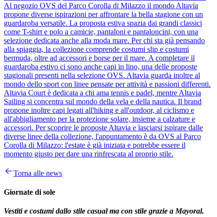
Al negozio OVS del Parco Corolla di Milazzo il mondo Altavia
propone diverse ispirazioni per affrontare la bella stagione con un
guardaroba versatile. La proposta estiva spazia dai grandi classici
come T-shirt e polo a camicie, pantaloni e pantaloncini, con una
selezione dedicata anche alla moda mare. Per chi sta già pensando
alla spiaggia, la collezione comprende costumi slip e costumi
bermuda, oltre ad accessori e borse per il mare. A completare il
guardaroba estivo ci sono anche capi in lino, una delle proposte
stagionali presenti nella selezione OVS. Altavia guarda inoltre al
mondo dello sport con linee pensate per attività e passioni differenti.
Altavia Court è dedicata a chi ama tennis e padel, mentre Altavia
Sailing si concentra sul mondo della vela e della nautica. Il brand
propone inoltre capi legati all'hiking e all'outdoor, al ciclismo e
all'abbigliamento per la protezione solare, insieme a calzature e
accessori. Per scoprire le proposte Altavia e lasciarsi ispirare dalle
diverse linee della collezione, l'appuntamento è da OVS al Parco
Corolla di Milazzo: l'estate è già iniziata e potrebbe essere il
momento giusto per dare una rinfrescata al proprio stile.
Torna alle news
Giornate di sole
Vestiti e costumi dallo stile casual ma con stile grazie a Mayoral.