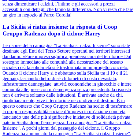
senza dimenticare i calzini, l’intimo e gli accessori a prezzi
accessibili con dettagli che fanno la differenza. Non vi resta che fare
un giro in negozio al Parco Corolla!
La Sicilia si rialza insieme: la risposta di Coop
Gruppo Radenza dopo il ciclone Harry
Le risorse della campagna “La Sicilia si rialza. Insieme” sono state
destinate agli Enti del Terzo Settore operanti nei territori interessati
dai danni: «Fare impresa significa prendersi cura del territorio» Dal
sostegno immediato alle comunità alla ricostruzione del tessuto
sociale: così la solidarietà si è trasformata in un progetto concreto.
Quando il ciclone Harry si è abbattuto sulla Sicilia tra il 19 e il 21
gennaio, lasciando dietro di sé chilometri di costa devastata,
infrastrutture danneggiate, attività economiche in ginocchio e intere
comunità alle prese con un’emergenza senza precedenti, la risposta
non è arrivata soltanto dalle istituzioni. È arrivata anche da chi,
quotidianamente, vive il territorio e ne condivide il destino. È in
questo contesto che Coop Gruppo Radenza ha scelto di trasformare
la propria responsabilità sociale d’impresa in un’azione concreta,
lanciando una delle più significative iniziative di solidarietà privata
nate in Sicilia dopo l’emergenza. La campagna “La Sicilia si rialza.
Insieme”. A pochi giorni dal passaggio del ciclone, il Gruppo
Radenza ha annunciato la campagna “La Sicilia si rialza. Insieme”,