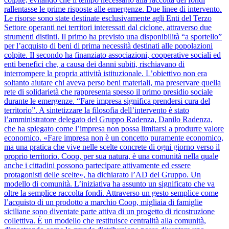
rallentasse le prime risposte alle emergenze. Due linee di intervento.
Le risorse sono state destinate esclusivamente agli Enti del Terzo
Settore operanti nei territori interessati dal ciclone, attraverso due
strumenti distinti. Il primo ha previsto una disponibilità “a sportello”
per l’acquisto di beni di prima necessità destinati alle popolazioni
colpite. Il secondo ha finanziato associazioni, cooperative sociali ed
enti benefici che, a causa dei danni subiti, rischiavano di
interrompere la propria attività istituzionale. L’obiettivo non era
soltanto aiutare chi aveva perso beni materiali, ma preservare quella
rete di solidarietà che rappresenta spesso il primo presidio sociale
durante le emergenze. “Fare impresa significa prendersi cura del
territorio”. A sintetizzare la filosofia dell’intervento è stato
l’amministratore delegato del Gruppo Radenza, Danilo Radenza,
che ha spiegato come l’impresa non possa limitarsi a produrre valore
economico. «Fare impresa non è un concetto puramente economico,
ma una pratica che vive nelle scelte concrete di ogni giorno verso il
proprio territorio. Coop, per sua natura, è una comunità nella quale
anche i cittadini possono partecipare attivamente ed essere
protagonisti delle scelte», ha dichiarato l’AD del Gruppo. Un
modello di comunità. L’iniziativa ha assunto un significato che va
oltre la semplice raccolta fondi. Attraverso un gesto semplice come
l’acquisto di un prodotto a marchio Coop, migliaia di famiglie
siciliane sono diventate parte attiva di un progetto di ricostruzione
collettiva. È un modello che restituisce centralità alla comunità,