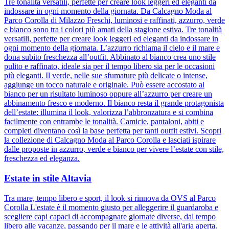
Tre tonalità versatili, perfette per creare look leggeri ed eleganti da
indossare in ogni momento della giornata. Da Calcagno Moda al
Parco Corolla di Milazzo Freschi, luminosi e raffinati, azzurro, verde
e bianco sono tra i colori più amati della stagione estiva. Tre tonalità
versatili, perfette per creare look leggeri ed eleganti da indossare in
ogni momento della giornata. L’azzurro richiama il cielo e il mare e
dona subito freschezza all’outfit. Abbinato al bianco crea uno stile
pulito e raffinato, ideale sia per il tempo libero sia per le occasioni
più eleganti. Il verde, nelle sue sfumature più delicate o intense,
aggiunge un tocco naturale e originale. Può essere accostato al
bianco per un risultato luminoso oppure all’azzurro per creare un
abbinamento fresco e moderno. Il bianco resta il grande protagonista
dell’estate: illumina il look, valorizza l’abbronzatura e si combina
facilmente con entrambe le tonalità. Camicie, pantaloni, abiti e
completi diventano così la base perfetta per tanti outfit estivi. Scopri
la collezione di Calcagno Moda al Parco Corolla e lasciati ispirare
dalle proposte in azzurro, verde e bianco per vivere l’estate con stile,
freschezza ed eleganza.
Estate in stile Altavia
Tra mare, tempo libero e sport, il look si rinnova da OVS al Parco
Corolla L'estate è il momento giusto per alleggerire il guardaroba e
scegliere capi capaci di accompagnare giornate diverse, dal tempo
libero alle vacanze, passando per il mare e le attività all'aria aperta.