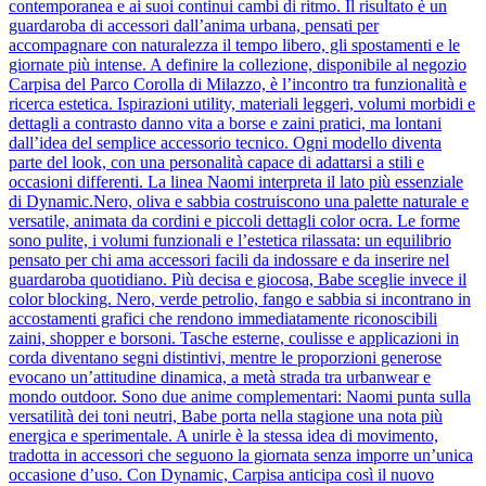
contemporanea e ai suoi continui cambi di ritmo. Il risultato è un
guardaroba di accessori dall’anima urbana, pensati per
accompagnare con naturalezza il tempo libero, gli spostamenti e le
giornate più intense. A definire la collezione, disponibile al negozio
Carpisa del Parco Corolla di Milazzo, è l’incontro tra funzionalità e
ricerca estetica. Ispirazioni utility, materiali leggeri, volumi morbidi e
dettagli a contrasto danno vita a borse e zaini pratici, ma lontani
dall’idea del semplice accessorio tecnico. Ogni modello diventa
parte del look, con una personalità capace di adattarsi a stili e
occasioni differenti. La linea Naomi interpreta il lato più essenziale
di Dynamic.Nero, oliva e sabbia costruiscono una palette naturale e
versatile, animata da cordini e piccoli dettagli color ocra. Le forme
sono pulite, i volumi funzionali e l’estetica rilassata: un equilibrio
pensato per chi ama accessori facili da indossare e da inserire nel
guardaroba quotidiano. Più decisa e giocosa, Babe sceglie invece il
color blocking. Nero, verde petrolio, fango e sabbia si incontrano in
accostamenti grafici che rendono immediatamente riconoscibili
zaini, shopper e borsoni. Tasche esterne, coulisse e applicazioni in
corda diventano segni distintivi, mentre le proporzioni generose
evocano un’attitudine dinamica, a metà strada tra urbanwear e
mondo outdoor. Sono due anime complementari: Naomi punta sulla
versatilità dei toni neutri, Babe porta nella stagione una nota più
energica e sperimentale. A unirle è la stessa idea di movimento,
tradotta in accessori che seguono la giornata senza imporre un’unica
occasione d’uso. Con Dynamic, Carpisa anticipa così il nuovo