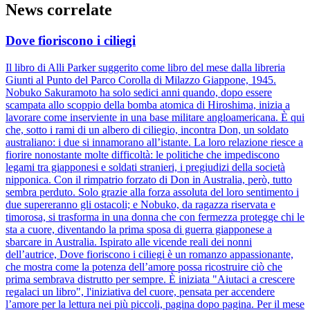
News correlate
Dove fioriscono i ciliegi
Il libro di Alli Parker suggerito come libro del mese dalla libreria
Giunti al Punto del Parco Corolla di Milazzo Giappone, 1945.
Nobuko Sakuramoto ha solo sedici anni quando, dopo essere
scampata allo scoppio della bomba atomica di Hiroshima, inizia a
lavorare come inserviente in una base militare angloamericana. È qui
che, sotto i rami di un albero di ciliegio, incontra Don, un soldato
australiano: i due si innamorano all’istante. La loro relazione riesce a
fiorire nonostante molte difficoltà: le politiche che impediscono
legami tra giapponesi e soldati stranieri, i pregiudizi della società
nipponica. Con il rimpatrio forzato di Don in Australia, però, tutto
sembra perduto. Solo grazie alla forza assoluta del loro sentimento i
due supereranno gli ostacoli; e Nobuko, da ragazza riservata e
timorosa, si trasforma in una donna che con fermezza protegge chi le
sta a cuore, diventando la prima sposa di guerra giapponese a
sbarcare in Australia. Ispirato alle vicende reali dei nonni
dell’autrice, Dove fioriscono i ciliegi è un romanzo appassionante,
che mostra come la potenza dell’amore possa ricostruire ciò che
prima sembrava distrutto per sempre. È iniziata "Aiutaci a crescere
regalaci un libro", l'iniziativa del cuore, pensata per accendere
l’amore per la lettura nei più piccoli, pagina dopo pagina. Per il mese