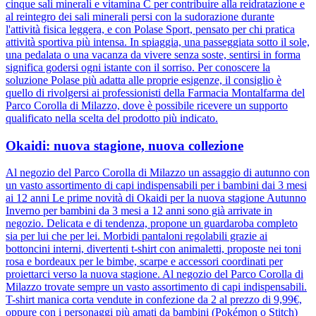
cinque sali minerali e vitamina C per contribuire alla reidratazione e
al reintegro dei sali minerali persi con la sudorazione durante
l'attività fisica leggera, e con Polase Sport, pensato per chi pratica
attività sportiva più intensa. In spiaggia, una passeggiata sotto il sole,
una pedalata o una vacanza da vivere senza soste, sentirsi in forma
significa godersi ogni istante con il sorriso. Per conoscere la
soluzione Polase più adatta alle proprie esigenze, il consiglio è
quello di rivolgersi ai professionisti della Farmacia Montalfarma del
Parco Corolla di Milazzo, dove è possibile ricevere un supporto
qualificato nella scelta del prodotto più indicato.
Okaidi: nuova stagione, nuova collezione
Al negozio del Parco Corolla di Milazzo un assaggio di autunno con
un vasto assortimento di capi indispensabili per i bambini dai 3 mesi
ai 12 anni Le prime novità di Okaidi per la nuova stagione Autunno
Inverno per bambini da 3 mesi a 12 anni sono già arrivate in
negozio. Delicata e di tendenza, propone un guardaroba completo
sia per lui che per lei. Morbidi pantaloni regolabili grazie ai
bottoncini interni, divertenti t-shirt con animaletti, proposte nei toni
rosa e bordeaux per le bimbe, scarpe e accessori coordinati per
proiettarci verso la nuova stagione. Al negozio del Parco Corolla di
Milazzo trovate sempre un vasto assortimento di capi indispensabili.
T-shirt manica corta vendute in confezione da 2 al prezzo di 9,99€,
oppure con i personaggi più amati da bambini (Pokémon o Stitch)